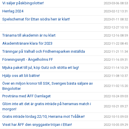
Vi säljer påskbingolotter!
2023-03-06 08:53
Herrlag 2024
2023-02-12 13:31
Spelschemat för Ettan södra herr är klart!
2023-01-11 08:32
2022-12-27 10:10
Tränarna till akademin är nu klart
2022-12-16 08:59
Akademitränare klara för 2023
2022-11-22 08:45
Träningar på Valhall och Fridhemsparken inställda
2022-11-21 11:34
Föreningsnytt - Ängelholms FF
2022-11-16 09:31
Mjuka paket till jul, köp Gutz och stötta ert lag!
2022-11-14 10:29
Hjälp oss att bli bättre!
2022-11-08 10:37
Över en miljon kronor till SSK, Sveriges bästa säljare av
2022-11-02 15:20
Bingolotter
Provträna med ÄFF Damlaget
2022-10-24 09:03
Glöm inte att det är gratis inträde på herrarnas match i
2022-10-21 09:27
morgon!
Gratis inträde lördag 22/10, Herrarna mot Tvååker!
2022-10-15 09:03
Visst har ÄFF den snyggaste tröjan i Ettan!
2022-10-05 09:29