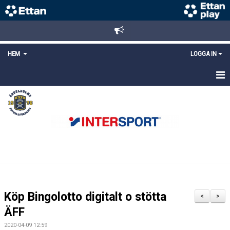
HEM
LOGGA IN
STARTSIDA
NYHETER
ANMÄLAN/REGISTRERING
POLICYS
FÖRKÖP BILJETTER
Köp Bingolotto digitalt o stötta
<
>
LÄNKAR
ÄFF
2020-04-09 12:59