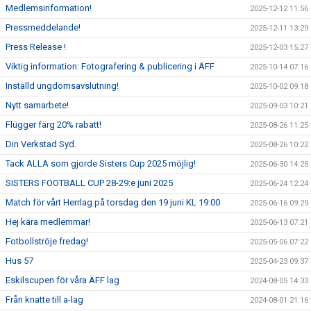
Medlemsinformation!
2025-12-12 11:56
Pressmeddelande!
2025-12-11 13:29
Press Release !
2025-12-03 15:27
Viktig information: Fotografering & publicering i ÄFF
2025-10-14 07:16
Inställd ungdomsavslutning!
2025-10-02 09:18
Nytt samarbete!
2025-09-03 10:21
Flügger färg 20% rabatt!
2025-08-26 11:25
Din Verkstad Syd.
2025-08-26 10:22
Tack ALLA som gjorde Sisters Cup 2025 möjlig!
2025-06-30 14:25
SISTERS FOOTBALL CUP 28-29:e juni 2025
2025-06-24 12:24
Match för vårt Herrlag på torsdag den 19 juni KL 19:00
2025-06-16 09:29
Hej kära medlemmar!
2025-06-13 07:21
Fotbollströje fredag!
2025-05-06 07:22
Hus 57
2025-04-23 09:37
Eskilscupen för våra ÄFF lag
2024-08-05 14:33
Från knatte till a-lag
2024-08-01 21:16