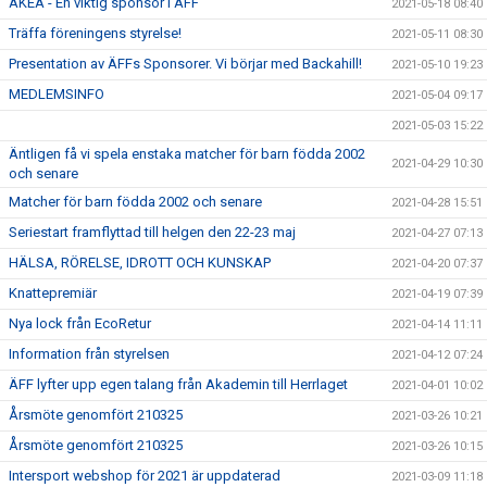
AKEA - En viktig sponsor i ÄFF
2021-05-18 08:40
Träffa föreningens styrelse!
2021-05-11 08:30
Presentation av ÄFFs Sponsorer. Vi börjar med Backahill!
2021-05-10 19:23
MEDLEMSINFO
2021-05-04 09:17
2021-05-03 15:22
Äntligen få vi spela enstaka matcher för barn födda 2002
2021-04-29 10:30
och senare
Matcher för barn födda 2002 och senare
2021-04-28 15:51
Seriestart framflyttad till helgen den 22-23 maj
2021-04-27 07:13
HÄLSA, RÖRELSE, IDROTT OCH KUNSKAP
2021-04-20 07:37
Knattepremiär
2021-04-19 07:39
Nya lock från EcoRetur
2021-04-14 11:11
Information från styrelsen
2021-04-12 07:24
ÄFF lyfter upp egen talang från Akademin till Herrlaget
2021-04-01 10:02
Årsmöte genomfört 210325
2021-03-26 10:21
Årsmöte genomfört 210325
2021-03-26 10:15
Intersport webshop för 2021 är uppdaterad
2021-03-09 11:18