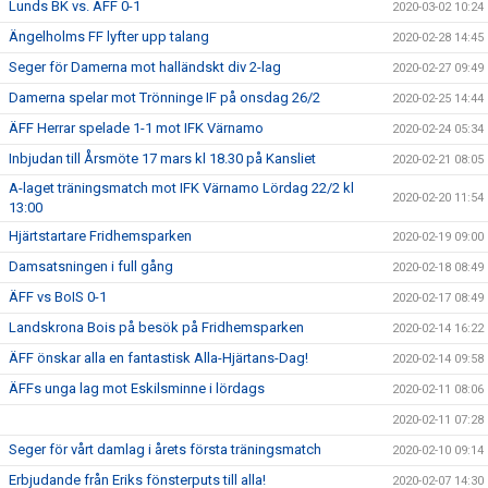
Lunds BK vs. ÄFF 0-1
2020-03-02 10:24
Ängelholms FF lyfter upp talang
2020-02-28 14:45
Seger för Damerna mot halländskt div 2-lag
2020-02-27 09:49
Damerna spelar mot Trönninge IF på onsdag 26/2
2020-02-25 14:44
ÄFF Herrar spelade 1-1 mot IFK Värnamo
2020-02-24 05:34
Inbjudan till Årsmöte 17 mars kl 18.30 på Kansliet
2020-02-21 08:05
A-laget träningsmatch mot IFK Värnamo Lördag 22/2 kl
2020-02-20 11:54
13:00
Hjärtstartare Fridhemsparken
2020-02-19 09:00
Damsatsningen i full gång
2020-02-18 08:49
ÄFF vs BoIS 0-1
2020-02-17 08:49
Landskrona Bois på besök på Fridhemsparken
2020-02-14 16:22
ÄFF önskar alla en fantastisk Alla-Hjärtans-Dag!
2020-02-14 09:58
ÄFFs unga lag mot Eskilsminne i lördags
2020-02-11 08:06
2020-02-11 07:28
Seger för vårt damlag i årets första träningsmatch
2020-02-10 09:14
Erbjudande från Eriks fönsterputs till alla!
2020-02-07 14:30