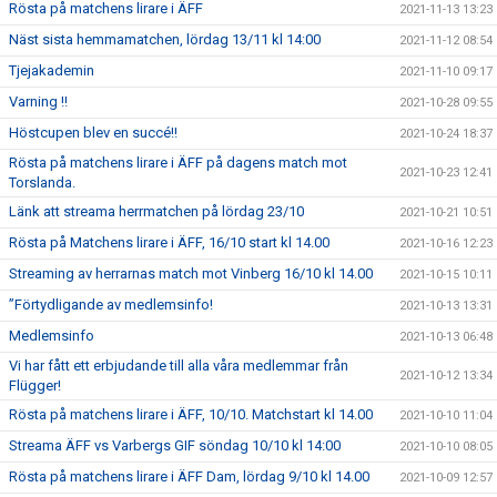
Rösta på matchens lirare i ÄFF
2021-11-13 13:23
Näst sista hemmamatchen, lördag 13/11 kl 14:00
2021-11-12 08:54
Tjejakademin
2021-11-10 09:17
Varning !!
2021-10-28 09:55
Höstcupen blev en succé!!
2021-10-24 18:37
Rösta på matchens lirare i ÄFF på dagens match mot
2021-10-23 12:41
Torslanda.
Länk att streama herrmatchen på lördag 23/10
2021-10-21 10:51
Rösta på Matchens lirare i ÄFF, 16/10 start kl 14.00
2021-10-16 12:23
Streaming av herrarnas match mot Vinberg 16/10 kl 14.00
2021-10-15 10:11
”Förtydligande av medlemsinfo!
2021-10-13 13:31
Medlemsinfo
2021-10-13 06:48
Vi har fått ett erbjudande till alla våra medlemmar från
2021-10-12 13:34
Flügger!
Rösta på matchens lirare i ÄFF, 10/10. Matchstart kl 14.00
2021-10-10 11:04
Streama ÄFF vs Varbergs GIF söndag 10/10 kl 14:00
2021-10-10 08:05
Rösta på matchens lirare i ÄFF Dam, lördag 9/10 kl 14.00
2021-10-09 12:57