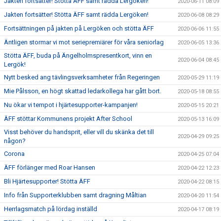
Jakten fortsätter! Stötta ÄFF samt rädda Lergöken!
2020-06-11 08:09
Jakten fortsätter! Stötta ÄFF samt rädda Lergöken!
2020-06-08 08:29
Fortsättningen på jakten på Lergöken och stötta ÄFF
2020-06-06 11:55
Äntligen stormar vi mot seriepremiärer för våra seniorlag
2020-06-05 13:36
Stötta ÄFF, buda på Ängelholmspresentkort, vinn en
2020-06-04 08:45
Lergök!
Nytt besked ang tävlingsverksamheter från Regeringen
2020-05-29 11:19
Mie Pålsson, en högt skattad ledarkollega har gått bort.
2020-05-18 08:55
Nu ökar vi tempot i hjärtesupporter-kampanjen!
2020-05-15 20:21
ÄFF stöttar Kommunens projekt After School
2020-05-13 16:09
Visst behöver du handsprit, eller vill du skänka det till
2020-04-29 09:25
någon?
Corona
2020-04-25 07:04
ÄFF förlänger med Roar Hansen
2020-04-22 12:23
Bli Hjärtesupporter! Stötta ÄFF
2020-04-22 08:15
Info från Supporterklubben samt dragning Måltian
2020-04-20 11:54
Herrlagsmatch på lördag inställd
2020-04-17 08:19