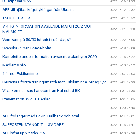
Biljettpriser 2022
2022-03-16 11:23
ÄFF vill hjälpa krigsflyktingar från Ukraina
2022-03-12 12:32
TACK TILL ALLA!
2022-03-01 10:52
VIKTIG INFORMATION AVSEENDE MATCH 26/2 MOT
2022-02-24 10:28
MALMÖ FF
Vem vann på 50/50-lotteriet i söndags?
2022-02-22 13:06
Svenska Cupen i Ängelholm
2022-02-18 08:00
Kompletterande information avseende planhyror 2020
2022-02-16 08:22
Medlemsinfo
2022-02-10 07:12
1-1 mot Eskilsminne
2022-02-07 09:03
Herrarnas första träningsmatch mot Eskilsminne lördag 5/2
2022-02-04 09:29
Vi välkomnar Isac Larsson från Halmstad BK.
2022-01-31 07:38
Presentation av ÄFF Herrlag
2022-01-21 10:05
2022-01-20 08:48
ÄFF förlänger med Edvin, Hallbäck och Axel
2022-01-14 08:01
SUPPORTEN STÄNGD TILLSVIDARE!
2022-01-13 07:47
ÄFF lyfter upp 2 från P19
2022-01-10 09:20