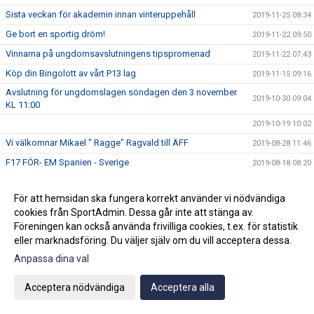
Sista veckan för akademin innan vinteruppehåll
2019-11-25 08:34
Ge bort en sportig dröm!
2019-11-22 09:50
Vinnarna på ungdomsavslutningens tipspromenad
2019-11-22 07:43
Köp din Bingolott av vårt P13 lag
2019-11-15 09:16
Avslutning för ungdomslagen söndagen den 3 november
2019-10-30 09:04
KL 11:00
2019-10-19 10:02
Vi välkomnar Mikael " Ragge" Ragvald till ÄFF
2019-08-28 11:46
F17 FÖR- EM Spanien - Sverige
2019-08-18 08:20
Sommarproffsläger 2019
2019-08-14 11:14
För att hemsidan ska fungera korrekt använder vi nödvändiga
Vinnare i 50/50 lotteriet 11/8
2019-08-14 10:21
cookies från SportAdmin. Dessa går inte att stänga av.
ÄFF söker matchsekreterare
2019-08-14 10:18
Föreningen kan också använda frivilliga cookies, t.ex. för statistik
eller marknadsföring. Du väljer själv om du vill acceptera dessa.
Angående gårdagens match i P19-Allsvenskan
2019-08-11 11:42
Anpassa dina val
Kalle är på semester
2019-08-10 09:14
Klubbchefen Helena Wennerström presenterar sig
2019-08-07 08:52
Acceptera nödvändiga
Acceptera alla
FitLine är ny samarbetspartner
2019-08-03 14:21