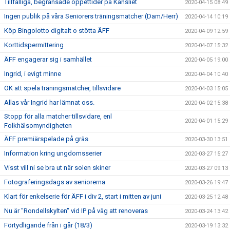
Tillfälliga, begränsade öppettider på Kansliet
2020-04-15 08:49
Ingen publik på våra Seniorers träningsmatcher (Dam/Herr)
2020-04-14 10:19
Köp Bingolotto digitalt o stötta ÄFF
2020-04-09 12:59
Korttidspermittering
2020-04-07 15:32
ÄFF engagerar sig i samhället
2020-04-05 19:00
Ingrid, i evigt minne
2020-04-04 10:40
OK att spela träningsmatcher, tillsvidare
2020-04-03 15:05
Allas vår Ingrid har lämnat oss.
2020-04-02 15:38
Stopp för alla matcher tillsvidare, enl
2020-04-01 15:29
Folkhälsomyndigheten
ÄFF premiärspelade på gräs
2020-03-30 13:51
Information kring ungdomsserier
2020-03-27 15:27
Visst vill ni se bra ut när solen skiner
2020-03-27 09:13
Fotograferingsdags av seniorerna
2020-03-26 19:47
Klart för enkelserie för ÄFF i div 2, start i mitten av juni
2020-03-25 12:48
Nu är "Rondellskylten" vid IP på väg att renoveras
2020-03-24 13:42
Förtydligande från i går (18/3)
2020-03-19 13:32