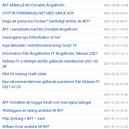
ÄFF-Målet på Mc Donalds Ängelholm
2021-03-08 10:28
STÖTTA FÖRENINGSLIVET MED VARJE KÖP
2021-03-05 09:01
Dags att putsa era fönster? Samtidigt stöttar du ÄFF!
2021-02-26 08:51
ÄFF i samarbete med Mc Donalds Ängelholm
2021-02-17 18:59
Säsongens nya fotbollsskor är här!
2021-02-17 11:24
Inga lättnader i restriktionerna kring Covid-19
2021-02-16 10:35
Information från Ängelholms FF Ängelholm, februari 2021
2021-02-10 10:12
Skånes FF:s riktlinjer utifrån gällande restriktioner 2021-02-
2021-02-09 07:51
08
Råd för träning i kallt väder.
2021-02-04 07:47
Nya rekommendationer gällande pandemin från Skånes FF
2021-01-26 07:43
2021-01-25
2021-01-23 16:26
ÄFF fortsätter att bygga lokalt och med egna talanger
2021-01-22 10:13
Ytterliggare en talang ansluter till ÄFF
2021-01-16 16:31
Filip Sjöberg + ÄFF = Sant
2021-01-16 16:24
William Kvist ansluter till ÄFF
2021-01-16 16:22