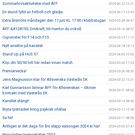
Sommarlovsaktiviteter med ÄFF
2024-06-22 16:21
En stund fylld av fotboll och glädje
2024-06-17 15:49
Extra årsmöte måndagen den 17 juni KL 17:00 i klubbstugan
2024-05-28 08:47
ÄFF &#128155; Drivkraft, bli mentor du också
2024-05-16 08:57
Cupvinster för F14 och F15
2024-05-13 11:12
Nytt ansikte på kansliet
2024-04-18 18:13
Stand Up på HUS 57
2024-04-05 10:05
Köp din 50/50 lott här redan innan match
2024-03-26 17:23
Premiärvecka!
2024-03-26 08:35
Jens Magnusson klar för Allsvenska Västerås SK
2024-03-22 15:31
Karl Gunnarsson lämnar ÄFF för Allsvenskan – Skriver
2024-03-21 08:02
kontrakt med Västerås SK
Kansliet stängt!
2024-03-14 08:46
Bryta tystnaden kring psykisk ohälsa
2024-03-12 10:28
Se hit!
2024-03-11 08:58
Äntligen är det dags för års släpp säsongen 2024 är här!
2024-03-05 07:47
Bingolotter/sverigelotten 2024
2024-03-01 11:51