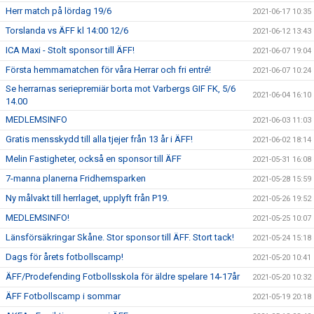
Herr match på lördag 19/6
2021-06-17 10:35
Torslanda vs ÄFF kl 14:00 12/6
2021-06-12 13:43
ICA Maxi - Stolt sponsor till ÄFF!
2021-06-07 19:04
Första hemmamatchen för våra Herrar och fri entré!
2021-06-07 10:24
Se herrarnas seriepremiär borta mot Varbergs GIF FK, 5/6
2021-06-04 16:10
14.00
MEDLEMSINFO
2021-06-03 11:03
Gratis mensskydd till alla tjejer från 13 år i ÄFF!
2021-06-02 18:14
Melin Fastigheter, också en sponsor till ÄFF
2021-05-31 16:08
7-manna planerna Fridhemsparken
2021-05-28 15:59
Ny målvakt till herrlaget, upplyft från P19.
2021-05-26 19:52
MEDLEMSINFO!
2021-05-25 10:07
Länsförsäkringar Skåne. Stor sponsor till ÄFF. Stort tack!
2021-05-24 15:18
Dags för årets fotbollscamp!
2021-05-20 10:41
ÄFF/Prodefending Fotbollsskola för äldre spelare 14-17år
2021-05-20 10:32
ÄFF Fotbollscamp i sommar
2021-05-19 20:18