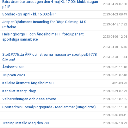
Extra årsmöte torsdagen den 4 maj KL 17:00 i klubbstugan
2023-04-24 07:30
på IP
Söndag - 23 april - kl. 16.00 på IP
2023-04-21 08:49
Jesper Björkmans insamling för Börje Salming ALS
2023-04-12 17:22
Stiftelse
Helsingborgs IF och Ängelholms FF fördjupar sitt
2023-04-06 12:04
sportsliga samarbete
2023-04-01 16:46
Sto&#776;tta ÄFF och streama massor av sport pa&#778;
2023-03-31 11:44
C More!
Årskort 2023!
2023-03-23 11:10
Truppen 2023
2023-03-23 07:40
Kallelse årsmöte Ängelholms FF
2023-03-23
Kansliet stängt idag!
2023-03-21 07:29
Valberedningen och dess arbete
2023-03-15 07:35
Sportadmin Försäljningsguide - Medlemmar (Bingolotto)
2023-03-10 11:58
2023-03-09 09:41
Träning inställd idag den 7/3
2023-03-07 10:29