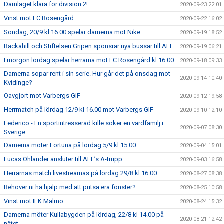
Damlaget klara för division 2!
2020-09-23 22:01
Vinst mot FC Rosengård
2020-09-22 16:02
Söndag, 20/9 kl 16.00 spelar damerna mot Nike
2020-09-19 18:52
Backahill och Stiftelsen Gripen sponsrar nya bussar till ÄFF
2020-09-19 06:21
I morgon lördag spelar herrarna mot FC Rosengård kl 16.00
2020-09-18 09:33
Damerna sopar rent i sin serie. Hur går det på onsdag mot
2020-09-14 10:40
Kvidinge?
Oavgjort mot Varbergs GIF
2020-09-12 19:58
Herrmatch på lördag 12/9 kl 16.00 mot Varbergs GIF
2020-09-10 12:10
Federico - En sportintresserad kille söker en värdfamilj i
2020-09-07 08:30
Sverige
Damerna möter Fortuna på lördag 5/9 kl 15.00
2020-09-04 15:01
Lucas Ohlander ansluter till ÄFF’s A-trupp
2020-09-03 16:58
Herrarnas match livestreamas på lördag 29/8 kl 16.00
2020-08-27 08:38
Behöver ni ha hjälp med att putsa era fönster?
2020-08-25 10:58
Vinst mot IFK Malmö
2020-08-24 15:32
Damerna möter Kullabygden på lördag, 22/8 kl 14.00 på
2020-08-21 12:42
nätet