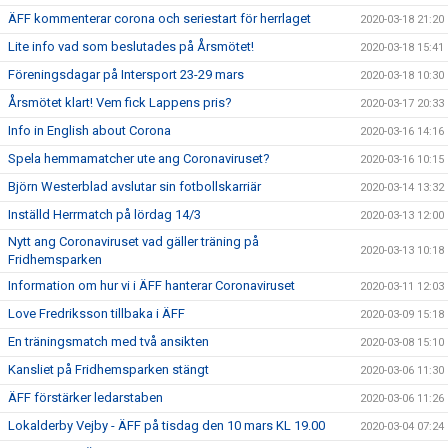
ÄFF kommenterar corona och seriestart för herrlaget
2020-03-18 21:20
Lite info vad som beslutades på Årsmötet!
2020-03-18 15:41
Föreningsdagar på Intersport 23-29 mars
2020-03-18 10:30
Årsmötet klart! Vem fick Lappens pris?
2020-03-17 20:33
Info in English about Corona
2020-03-16 14:16
Spela hemmamatcher ute ang Coronaviruset?
2020-03-16 10:15
Björn Westerblad avslutar sin fotbollskarriär
2020-03-14 13:32
Inställd Herrmatch på lördag 14/3
2020-03-13 12:00
Nytt ang Coronaviruset vad gäller träning på
2020-03-13 10:18
Fridhemsparken
Information om hur vi i ÄFF hanterar Coronaviruset
2020-03-11 12:03
Love Fredriksson tillbaka i ÄFF
2020-03-09 15:18
En träningsmatch med två ansikten
2020-03-08 15:10
Kansliet på Fridhemsparken stängt
2020-03-06 11:30
ÄFF förstärker ledarstaben
2020-03-06 11:26
Lokalderby Vejby - ÄFF på tisdag den 10 mars KL 19.00
2020-03-04 07:24