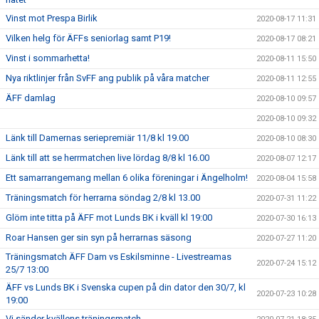
Vinst mot Prespa Birlik
2020-08-17 11:31
Vilken helg för ÄFFs seniorlag samt P19!
2020-08-17 08:21
Vinst i sommarhetta!
2020-08-11 15:50
Nya riktlinjer från SvFF ang publik på våra matcher
2020-08-11 12:55
ÄFF damlag
2020-08-10 09:57
2020-08-10 09:32
Länk till Damernas seriepremiär 11/8 kl 19.00
2020-08-10 08:30
Länk till att se herrmatchen live lördag 8/8 kl 16.00
2020-08-07 12:17
Ett samarrangemang mellan 6 olika föreningar i Ängelholm!
2020-08-04 15:58
Träningsmatch för herrarna söndag 2/8 kl 13.00
2020-07-31 11:22
Glöm inte titta på ÄFF mot Lunds BK i kväll kl 19:00
2020-07-30 16:13
Roar Hansen ger sin syn på herrarnas säsong
2020-07-27 11:20
Träningsmatch ÄFF Dam vs Eskilsminne - Livestreamas
2020-07-24 15:12
25/7 13:00
ÄFF vs Lunds BK i Svenska cupen på din dator den 30/7, kl
2020-07-23 10:28
19:00
Vi sänder kvällens träningsmatch