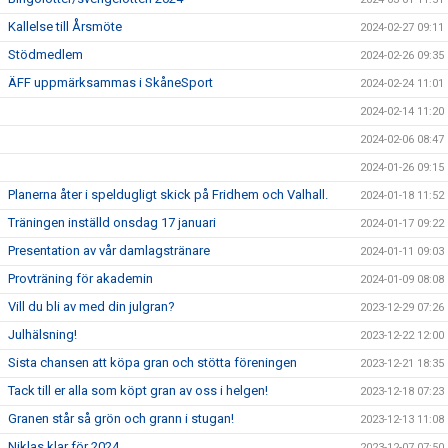
Kallelse till Årsmöte
2024-02-27 09:11
Stödmedlem
2024-02-26 09:35
ÄFF uppmärksammas i SkåneSport
2024-02-24 11:01
2024-02-14 11:20
2024-02-06 08:47
2024-01-26 09:15
Planerna åter i speldugligt skick på Fridhem och Valhall.
2024-01-18 11:52
Träningen inställd onsdag 17 januari
2024-01-17 09:22
Presentation av vår damlagstränare
2024-01-11 09:03
Provträning för akademin
2024-01-09 08:08
Vill du bli av med din julgran?
2023-12-29 07:26
Julhälsning!
2023-12-22 12:00
Sista chansen att köpa gran och stötta föreningen
2023-12-21 18:35
Tack till er alla som köpt gran av oss i helgen!
2023-12-18 07:23
Granen står så grön och grann i stugan!
2023-12-13 11:08
Niklas klar för 2024
2023-12-07 07:50