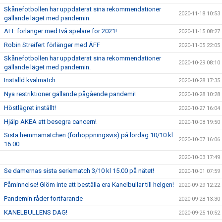
Skånefotbollen har uppdaterat sina rekommendationer
2020-11-18 10:53
gällande läget med pandemin.
ÄFF förlänger med två spelare för 2021!
2020-11-15 08:27
Robin Streifert förlänger med ÄFF
2020-11-05 22:05
Skånefotbollen har uppdaterat sina rekommendationer
2020-10-29 08:10
gällande läget med pandemin.
Inställd kvalmatch
2020-10-28 17:35
Nya restriktioner gällande pågående pandemi!
2020-10-28 10:28
Höstlägret inställt!
2020-10-27 16:04
Hjälp AKEA att besegra cancern!
2020-10-08 19:50
Sista hemmamatchen (förhoppningsvis) på lördag 10/10 kl
2020-10-07 16:06
16.00
2020-10-03 17:49
Se damernas sista seriematch 3/10 kl 15.00 på nätet!
2020-10-01 07:59
Påminnelse! Glöm inte att beställa era Kanelbullar till helgen!
2020-09-29 12:22
Pandemin råder fortfarande
2020-09-28 13:30
KANELBULLENS DAG!
2020-09-25 10:52