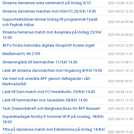
Streama damernas sista seriematch på lördag 9/10
2021-10-08 10:22
Streama damernas matchen mot HGH FC 26/9 kl 14.00
2021-09-25 15:23
Supporterklubben lämnar bidrag till programmet Fysisk
2021-09-24 09:08
och Psykisk Hälsa
Streama herrarnas match mot Assyriska på lördag 25/9 kl
2021-09-24 09:02
13.00
ÄFFs första historiska digitala Skraplott! Kostar inget!
2021-09-23 12:03
Medlemsinfo #6 2109
2021-09-20 11:41
Streaminglänk till herrmatchen 11/9,kl 14.00
2021-09-10 08:17
Länk att streama dammatchen mot Högaborg 8/9 kl 19.00
2021-09-07 14:15
Var med och utveckla ÄFF genom deltagande i vårt
2021-09-06 09:37
Marknadsråd!
Länk till Dam-match mot FC Hessleholm, 29/8 kl 14.00
2021-08-28 15:51
Länk till herrmatchen mot Sävedalen 28/8 kl 14.00
2021-08-27 17:10
Tack Öresundskraft och Bergkvara Buss för ÄFF-Bussen!
2021-08-25 15:18
Superettanlaget Norrby IF kommer till IP på onsdag, 18/8 kl
2021-08-16 11:49
18:30
Titta på damernas match mot Eskilsminne på lördag 14/8 kl
2021-08-09 15:43