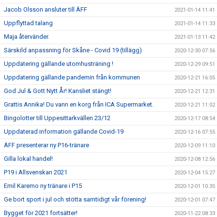
Jacob Olsson ansluter till ÄFF
2021-01-14 11:41
Uppflyttad talang
2021-01-14 11:33
Maja återvänder.
2021-01-13 11:42
Särskild anpassning för Skåne - Covid 19 (tillägg)
2020-12-30 07:56
Uppdatering gällande utomhusträning !
2020-12-29 09:51
Uppdatering gällande pandemin från kommunen
2020-12-21 16:05
God Jul & Gott Nytt År! Kansliet stängt!
2020-12-21 12:31
Grattis Annika! Du vann en korg från ICA Supermarket.
2020-12-21 11:02
Bingolotter till Uppesittarkvällen 23/12
2020-12-17 08:54
Uppdaterad information gällande Covid-19
2020-12-16 07:55
ÄFF presenterar ny P16-tränare
2020-12-09 11:10
Gilla lokal handel!
2020-12-08 12:56
P19 i Allsvenskan 2021
2020-12-04 15:27
Emil Karemo ny tränare i P15
2020-12-01 10:35
Ge bort sport i jul och stötta samtidigt vår förening!
2020-12-01 07:47
Bygget för 2021 fortsätter!
2020-11-22 08:33