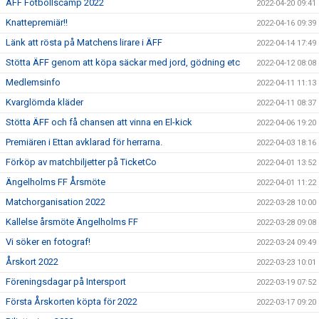
ÄFF Fotbollscamp 2022
2022-04-20 09:41
Knattepremiär!!
2022-04-16 09:39
Länk att rösta på Matchens lirare i ÄFF
2022-04-14 17:49
Stötta ÄFF genom att köpa säckar med jord, gödning etc
2022-04-12 08:08
Medlemsinfo
2022-04-11 11:13
Kvarglömda kläder
2022-04-11 08:37
Stötta ÄFF och få chansen att vinna en El-kick
2022-04-06 19:20
Premiären i Ettan avklarad för herrarna.
2022-04-03 18:16
Förköp av matchbiljetter på TicketCo
2022-04-01 13:52
Ängelholms FF Årsmöte
2022-04-01 11:22
Matchorganisation 2022
2022-03-28 10:00
Kallelse årsmöte Ängelholms FF
2022-03-28 09:08
Vi söker en fotograf!
2022-03-24 09:49
Årskort 2022
2022-03-23 10:01
Föreningsdagar på Intersport
2022-03-19 07:52
Första Årskorten köpta för 2022
2022-03-17 09:20