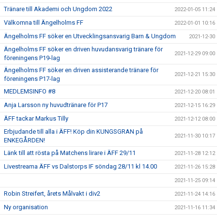
Tränare till Akademi och Ungdom 2022
2022-01-05 11:24
Välkomna till Ängelholms FF
2022-01-01 10:16
Ängelholms FF söker en Utvecklingsansvarig Barn & Ungdom
2021-12-30
Ängelholms FF söker en driven huvudansvarig tränare för
2021-12-29 09:00
föreningens P19-lag
Ängelholms FF söker en driven assisterande tränare för
2021-12-21 15:30
föreningens P17-lag
MEDLEMSINFO #8
2021-12-20 08:01
Anja Larsson ny huvudtränare för P17
2021-12-15 16:29
ÄFF tackar Markus Tilly
2021-12-12 08:00
Erbjudande till alla i ÄFF! Köp din KUNGSGRAN på
2021-11-30 10:17
ENKEGÅRDEN!
Länk till att rösta på Matchens lirare i ÄFF 29/11
2021-11-28 12:12
Livestreama ÄFF vs Dalstorps IF söndag 28/11 kl 14.00
2021-11-26 15:28
2021-11-25 09:14
Robin Streifert, årets Målvakt i div2
2021-11-24 14:16
Ny organisation
2021-11-16 11:34