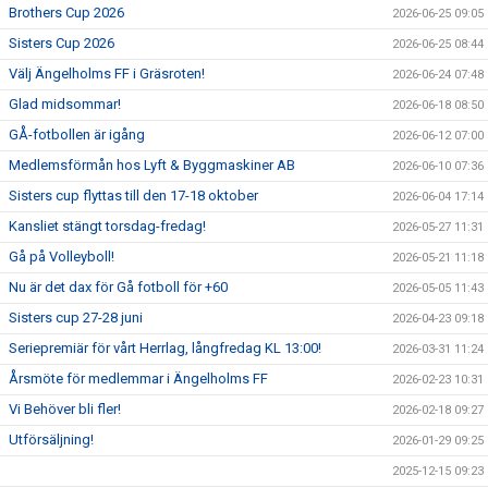
Brothers Cup 2026
2026-06-25 09:05
Sisters Cup 2026
2026-06-25 08:44
Välj Ängelholms FF i Gräsroten!
2026-06-24 07:48
Glad midsommar!
2026-06-18 08:50
GÅ-fotbollen är igång
2026-06-12 07:00
Medlemsförmån hos Lyft & Byggmaskiner AB
2026-06-10 07:36
Sisters cup flyttas till den 17-18 oktober
2026-06-04 17:14
Kansliet stängt torsdag-fredag!
2026-05-27 11:31
Gå på Volleyboll!
2026-05-21 11:18
Nu är det dax för Gå fotboll för +60
2026-05-05 11:43
Sisters cup 27-28 juni
2026-04-23 09:18
Seriepremiär för vårt Herrlag, långfredag KL 13:00!
2026-03-31 11:24
Årsmöte för medlemmar i Ängelholms FF
2026-02-23 10:31
Vi Behöver bli fler!
2026-02-18 09:27
Utförsäljning!
2026-01-29 09:25
2025-12-15 09:23