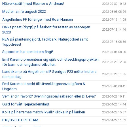
Nätverksträff med Eleanor o Andreas!
2022-09-30 10:43
Medlemsinfo augusti 2022
2022-08-05 08:29
Ängelholms FF förlänger med Roar Hansen
2022-07-19 11:08
Halva priset (drygt) på Årskort för resten av säsongen
2022-07-18 14:46
2022!
REA på planteringsjord, Täckbark, Naturgödsel samt
2022-07-18 08:56
Toppdress!
Supporten har semesterstängt!
2022-07-04 08:00
Emil Karemo presenterar sig själv och utvecklingsprojekten
2022-06-29 12:05
för barn- och ungdomsfotbollen.
Landskamp på Ängelholms IP Sveriges F23 möter Indiens
2022-05-26 11:05
damlanslag
Emil Karemo utsedd till Utvecklingsansvarig Barn &
2022-05-06 08:41
Ungdom
Vem är din favorit? Svenningsson/Isaksson eller Di Leva?
2022-04-28 10:11
Guld för vårt Tjejakademilag!
2022-04-25 14:44
Kolla på herrarnas match ikväll? Klicka in på länken
2022-04-22 15:37
P16/06 FUTURE TEAM
2022-04-22 11:02