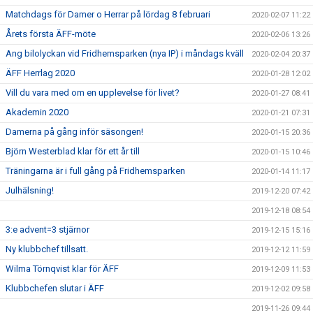
Matchdags för Damer o Herrar på lördag 8 februari
2020-02-07 11:22
Årets första ÄFF-möte
2020-02-06 13:26
Ang bilolyckan vid Fridhemsparken (nya IP) i måndags kväll
2020-02-04 20:37
ÄFF Herrlag 2020
2020-01-28 12:02
Vill du vara med om en upplevelse för livet?
2020-01-27 08:41
Akademin 2020
2020-01-21 07:31
Damerna på gång inför säsongen!
2020-01-15 20:36
Björn Westerblad klar för ett år till
2020-01-15 10:46
Träningarna är i full gång på Fridhemsparken
2020-01-14 11:17
Julhälsning!
2019-12-20 07:42
2019-12-18 08:54
3:e advent=3 stjärnor
2019-12-15 15:16
Ny klubbchef tillsatt.
2019-12-12 11:59
Wilma Törnqvist klar för ÄFF
2019-12-09 11:53
Klubbchefen slutar i ÄFF
2019-12-02 09:58
2019-11-26 09:44