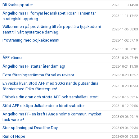
Bli Kvalsupporter
2023-11-13 14:30
Ängelholms FF förnyar ledarskapet: Roar Hansen tar
2023-11-11 17:22
strategiskt uppdrag
Välkommen på provträning till vår populära tjejakademi
2023-11-06 08:03
samt till vårt nystartade damlag.
Provträning med pojkakademin!
2023-11-02 07:19
2023-11-01 08:01
ÄFF-vänner
2023-10-26 07:49
Ängelholms FF startar åter damlag!
2023-10-24 11:30
Extra föreningsstämma för val av revisor
2023-10-23 13:57
En vecka kvar! Stöd ÄFF med 300kr när du putsar dina
2023-10-23 10:33
fönster med Eriks fönsterputs!
Förboka din gran och stötta ÄFF och samhället i stort!
2023-10-16 09:16
Stöd ÄFF o köpa Julkalender o Idrottsrabatten
2023-10-12 09:56
Ängelholms FF- en kraft i Ängelholms kommun, mycket
2023-09-06 09:19
tack vare er!
Stor spänning på Deadline Day!
2023-09-04 09:34
Run of Hope
2023-09-01 09:33