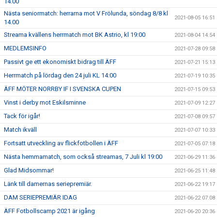
14.00
Nästa seniormatch: herrarna mot V Frölunda, söndag 8/8 kl
2021-08-05 16:51
14.00
Streama kvällens herrmatch mot BK Astrio, kl 19:00
2021-08-04 14:54
MEDLEMSINFO
2021-07-28 09:58
Passivt ge ett ekonomiskt bidrag till ÄFF
2021-07-21 15:13
Herrmatch på lördag den 24 juli KL 14:00
2021-07-19 10:35
ÄFF MÖTER NORRBY IF I SVENSKA CUPEN
2021-07-15 09:53
Vinst i derby mot Eskilsminne
2021-07-09 12:27
Tack för igår!
2021-07-08 09:57
Match ikväll
2021-07-07 10:33
Fortsatt utveckling av flickfotbollen i ÄFF
2021-07-05 07:18
Nästa hemmamatch, som också streamas, 7 Juli kl 19:00
2021-06-29 11:36
Glad Midsommar!
2021-06-25 11:48
Länk till damernas seriepremiär.
2021-06-22 19:17
DAM SERIEPREMIÄR IDAG
2021-06-22 07:08
ÄFF Fotbollscamp 2021 är igång
2021-06-20 20:36