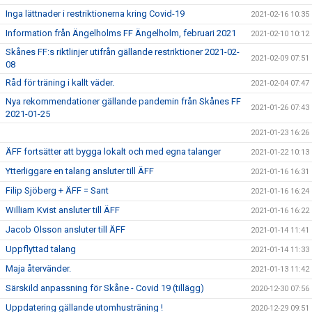
Inga lättnader i restriktionerna kring Covid-19
2021-02-16 10:35
Information från Ängelholms FF Ängelholm, februari 2021
2021-02-10 10:12
Skånes FF:s riktlinjer utifrån gällande restriktioner 2021-02-
2021-02-09 07:51
08
Råd för träning i kallt väder.
2021-02-04 07:47
Nya rekommendationer gällande pandemin från Skånes FF
2021-01-26 07:43
2021-01-25
2021-01-23 16:26
ÄFF fortsätter att bygga lokalt och med egna talanger
2021-01-22 10:13
Ytterliggare en talang ansluter till ÄFF
2021-01-16 16:31
Filip Sjöberg + ÄFF = Sant
2021-01-16 16:24
William Kvist ansluter till ÄFF
2021-01-16 16:22
Jacob Olsson ansluter till ÄFF
2021-01-14 11:41
Uppflyttad talang
2021-01-14 11:33
Maja återvänder.
2021-01-13 11:42
Särskild anpassning för Skåne - Covid 19 (tillägg)
2020-12-30 07:56
Uppdatering gällande utomhusträning !
2020-12-29 09:51