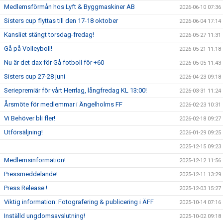
Medlemsförmån hos Lyft & Byggmaskiner AB
2026-06-10 07:36
Sisters cup flyttas till den 17-18 oktober
2026-06-04 17:14
Kansliet stängt torsdag-fredag!
2026-05-27 11:31
Gå på Volleyboll!
2026-05-21 11:18
Nu är det dax för Gå fotboll för +60
2026-05-05 11:43
Sisters cup 27-28 juni
2026-04-23 09:18
Seriepremiär för vårt Herrlag, långfredag KL 13:00!
2026-03-31 11:24
Årsmöte för medlemmar i Ängelholms FF
2026-02-23 10:31
Vi Behöver bli fler!
2026-02-18 09:27
Utförsäljning!
2026-01-29 09:25
2025-12-15 09:23
Medlemsinformation!
2025-12-12 11:56
Pressmeddelande!
2025-12-11 13:29
Press Release !
2025-12-03 15:27
Viktig information: Fotografering & publicering i ÄFF
2025-10-14 07:16
Inställd ungdomsavslutning!
2025-10-02 09:18