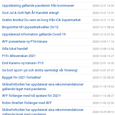
Uppdatering gällande pandemin från kommunen
2020-12-21 16:05
God Jul & Gott Nytt År! Kansliet stängt!
2020-12-21 12:31
Grattis Annika! Du vann en korg från ICA Supermarket.
2020-12-21 11:02
Bingolotter till Uppesittarkvällen 23/12
2020-12-17 08:54
Uppdaterad information gällande Covid-19
2020-12-16 07:55
ÄFF presenterar ny P16-tränare
2020-12-09 11:10
Gilla lokal handel!
2020-12-08 12:56
P19 i Allsvenskan 2021
2020-12-04 15:27
Emil Karemo ny tränare i P15
2020-12-01 10:35
Ge bort sport i jul och stötta samtidigt vår förening!
2020-12-01 07:47
Bygget för 2021 fortsätter!
2020-11-22 08:33
Skånefotbollen har uppdaterat sina rekommendationer
2020-11-18 10:53
gällande läget med pandemin.
ÄFF förlänger med två spelare för 2021!
2020-11-15 08:27
Robin Streifert förlänger med ÄFF
2020-11-05 22:05
Skånefotbollen har uppdaterat sina rekommendationer
2020-10-29 08:10
gällande läget med pandemin.