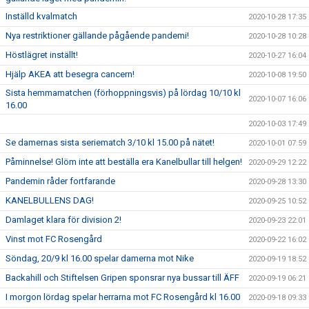
Inställd kvalmatch
2020-10-28 17:35
Nya restriktioner gällande pågående pandemi!
2020-10-28 10:28
Höstlägret inställt!
2020-10-27 16:04
Hjälp AKEA att besegra cancern!
2020-10-08 19:50
Sista hemmamatchen (förhoppningsvis) på lördag 10/10 kl
2020-10-07 16:06
16.00
2020-10-03 17:49
Se damernas sista seriematch 3/10 kl 15.00 på nätet!
2020-10-01 07:59
Påminnelse! Glöm inte att beställa era Kanelbullar till helgen!
2020-09-29 12:22
Pandemin råder fortfarande
2020-09-28 13:30
KANELBULLENS DAG!
2020-09-25 10:52
Damlaget klara för division 2!
2020-09-23 22:01
Vinst mot FC Rosengård
2020-09-22 16:02
Söndag, 20/9 kl 16.00 spelar damerna mot Nike
2020-09-19 18:52
Backahill och Stiftelsen Gripen sponsrar nya bussar till ÄFF
2020-09-19 06:21
I morgon lördag spelar herrarna mot FC Rosengård kl 16.00
2020-09-18 09:33