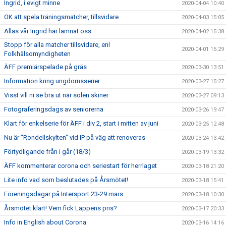
Ingrid, i evigt minne
2020-04-04 10:40
OK att spela träningsmatcher, tillsvidare
2020-04-03 15:05
Allas vår Ingrid har lämnat oss.
2020-04-02 15:38
Stopp för alla matcher tillsvidare, enl
2020-04-01 15:29
Folkhälsomyndigheten
ÄFF premiärspelade på gräs
2020-03-30 13:51
Information kring ungdomsserier
2020-03-27 15:27
Visst vill ni se bra ut när solen skiner
2020-03-27 09:13
Fotograferingsdags av seniorerna
2020-03-26 19:47
Klart för enkelserie för ÄFF i div 2, start i mitten av juni
2020-03-25 12:48
Nu är "Rondellskylten" vid IP på väg att renoveras
2020-03-24 13:42
Förtydligande från i går (18/3)
2020-03-19 13:32
ÄFF kommenterar corona och seriestart för herrlaget
2020-03-18 21:20
Lite info vad som beslutades på Årsmötet!
2020-03-18 15:41
Föreningsdagar på Intersport 23-29 mars
2020-03-18 10:30
Årsmötet klart! Vem fick Lappens pris?
2020-03-17 20:33
Info in English about Corona
2020-03-16 14:16