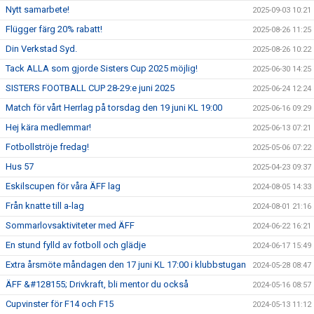
Nytt samarbete!
2025-09-03 10:21
Flügger färg 20% rabatt!
2025-08-26 11:25
Din Verkstad Syd.
2025-08-26 10:22
Tack ALLA som gjorde Sisters Cup 2025 möjlig!
2025-06-30 14:25
SISTERS FOOTBALL CUP 28-29:e juni 2025
2025-06-24 12:24
Match för vårt Herrlag på torsdag den 19 juni KL 19:00
2025-06-16 09:29
Hej kära medlemmar!
2025-06-13 07:21
Fotbollströje fredag!
2025-05-06 07:22
Hus 57
2025-04-23 09:37
Eskilscupen för våra ÄFF lag
2024-08-05 14:33
Från knatte till a-lag
2024-08-01 21:16
Sommarlovsaktiviteter med ÄFF
2024-06-22 16:21
En stund fylld av fotboll och glädje
2024-06-17 15:49
Extra årsmöte måndagen den 17 juni KL 17:00 i klubbstugan
2024-05-28 08:47
ÄFF &#128155; Drivkraft, bli mentor du också
2024-05-16 08:57
Cupvinster för F14 och F15
2024-05-13 11:12