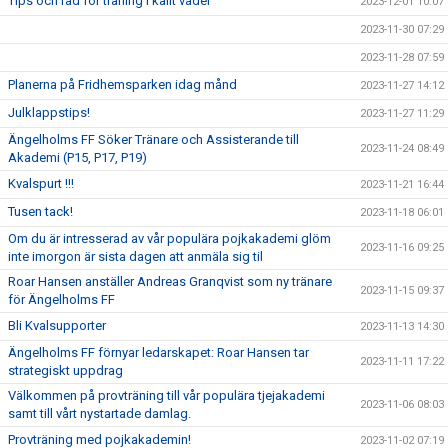
Tips och råd för träning i kallt väder
2023-12-01 10:07
2023-11-30 07:29
2023-11-28 07:59
Planerna på Fridhemsparken idag månd
2023-11-27 14:12
Julklappstips!
2023-11-27 11:29
Ängelholms FF Söker Tränare och Assisterande till
2023-11-24 08:49
Akademi (P15, P17, P19)
Kvalspurt !!!
2023-11-21 16:44
Tusen tack!
2023-11-18 06:01
Om du är intresserad av vår populära pojkakademi glöm
2023-11-16 09:25
inte imorgon är sista dagen att anmäla sig til
Roar Hansen anställer Andreas Granqvist som ny tränare
2023-11-15 09:37
för Ängelholms FF
Bli Kvalsupporter
2023-11-13 14:30
Ängelholms FF förnyar ledarskapet: Roar Hansen tar
2023-11-11 17:22
strategiskt uppdrag
Välkommen på provträning till vår populära tjejakademi
2023-11-06 08:03
samt till vårt nystartade damlag.
Provträning med pojkakademin!
2023-11-02 07:19