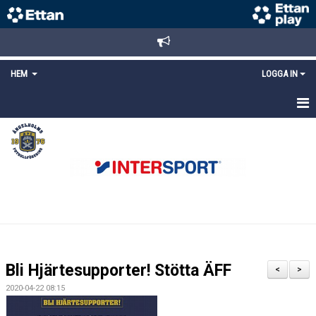
HEM
LOGGA IN
STARTSIDA
NYHETER
ANMÄLAN/REGISTRERING
POLICYS
FÖRKÖP BILJETTER
Bli Hjärtesupporter! Stötta ÄFF
<
>
LÄNKAR
2020-04-22 08:15