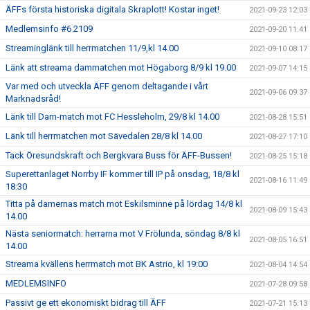
ÄFFs första historiska digitala Skraplott! Kostar inget!
2021-09-23 12:03
Medlemsinfo #6 2109
2021-09-20 11:41
Streaminglänk till herrmatchen 11/9,kl 14.00
2021-09-10 08:17
Länk att streama dammatchen mot Högaborg 8/9 kl 19.00
2021-09-07 14:15
Var med och utveckla ÄFF genom deltagande i vårt
2021-09-06 09:37
Marknadsråd!
Länk till Dam-match mot FC Hessleholm, 29/8 kl 14.00
2021-08-28 15:51
Länk till herrmatchen mot Sävedalen 28/8 kl 14.00
2021-08-27 17:10
Tack Öresundskraft och Bergkvara Buss för ÄFF-Bussen!
2021-08-25 15:18
Superettanlaget Norrby IF kommer till IP på onsdag, 18/8 kl
2021-08-16 11:49
18:30
Titta på damernas match mot Eskilsminne på lördag 14/8 kl
2021-08-09 15:43
14.00
Nästa seniormatch: herrarna mot V Frölunda, söndag 8/8 kl
2021-08-05 16:51
14.00
Streama kvällens herrmatch mot BK Astrio, kl 19:00
2021-08-04 14:54
MEDLEMSINFO
2021-07-28 09:58
Passivt ge ett ekonomiskt bidrag till ÄFF
2021-07-21 15:13