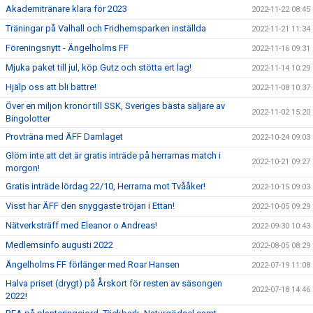
Akademitränare klara för 2023
2022-11-22 08:45
Träningar på Valhall och Fridhemsparken inställda
2022-11-21 11:34
Föreningsnytt - Ängelholms FF
2022-11-16 09:31
Mjuka paket till jul, köp Gutz och stötta ert lag!
2022-11-14 10:29
Hjälp oss att bli bättre!
2022-11-08 10:37
Över en miljon kronor till SSK, Sveriges bästa säljare av
2022-11-02 15:20
Bingolotter
Provträna med ÄFF Damlaget
2022-10-24 09:03
Glöm inte att det är gratis inträde på herrarnas match i
2022-10-21 09:27
morgon!
Gratis inträde lördag 22/10, Herrarna mot Tvååker!
2022-10-15 09:03
Visst har ÄFF den snyggaste tröjan i Ettan!
2022-10-05 09:29
Nätverksträff med Eleanor o Andreas!
2022-09-30 10:43
Medlemsinfo augusti 2022
2022-08-05 08:29
Ängelholms FF förlänger med Roar Hansen
2022-07-19 11:08
Halva priset (drygt) på Årskort för resten av säsongen
2022-07-18 14:46
2022!