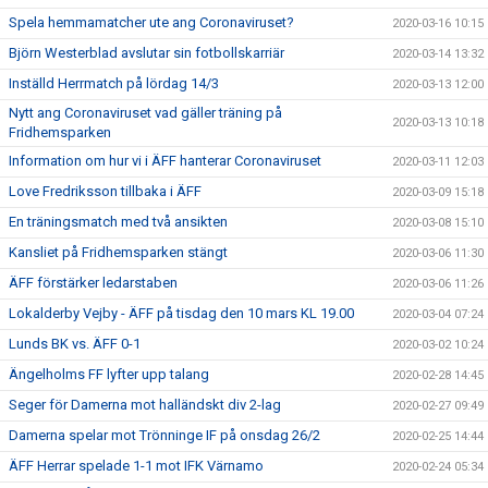
Spela hemmamatcher ute ang Coronaviruset?
2020-03-16 10:15
Björn Westerblad avslutar sin fotbollskarriär
2020-03-14 13:32
Inställd Herrmatch på lördag 14/3
2020-03-13 12:00
Nytt ang Coronaviruset vad gäller träning på
2020-03-13 10:18
Fridhemsparken
Information om hur vi i ÄFF hanterar Coronaviruset
2020-03-11 12:03
Love Fredriksson tillbaka i ÄFF
2020-03-09 15:18
En träningsmatch med två ansikten
2020-03-08 15:10
Kansliet på Fridhemsparken stängt
2020-03-06 11:30
ÄFF förstärker ledarstaben
2020-03-06 11:26
Lokalderby Vejby - ÄFF på tisdag den 10 mars KL 19.00
2020-03-04 07:24
Lunds BK vs. ÄFF 0-1
2020-03-02 10:24
Ängelholms FF lyfter upp talang
2020-02-28 14:45
Seger för Damerna mot halländskt div 2-lag
2020-02-27 09:49
Damerna spelar mot Trönninge IF på onsdag 26/2
2020-02-25 14:44
ÄFF Herrar spelade 1-1 mot IFK Värnamo
2020-02-24 05:34