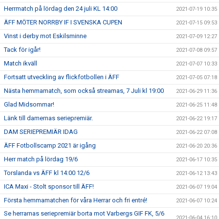
Herrmatch på lördag den 24 juli KL 14:00
2021-07-19 10:35
ÄFF MÖTER NORRBY IF I SVENSKA CUPEN
2021-07-15 09:53
Vinst i derby mot Eskilsminne
2021-07-09 12:27
Tack för igår!
2021-07-08 09:57
Match ikväll
2021-07-07 10:33
Fortsatt utveckling av flickfotbollen i ÄFF
2021-07-05 07:18
Nästa hemmamatch, som också streamas, 7 Juli kl 19:00
2021-06-29 11:36
Glad Midsommar!
2021-06-25 11:48
Länk till damernas seriepremiär.
2021-06-22 19:17
DAM SERIEPREMIÄR IDAG
2021-06-22 07:08
ÄFF Fotbollscamp 2021 är igång
2021-06-20 20:36
Herr match på lördag 19/6
2021-06-17 10:35
Torslanda vs ÄFF kl 14:00 12/6
2021-06-12 13:43
ICA Maxi - Stolt sponsor till ÄFF!
2021-06-07 19:04
Första hemmamatchen för våra Herrar och fri entré!
2021-06-07 10:24
Se herrarnas seriepremiär borta mot Varbergs GIF FK, 5/6
2021-06-04 16:10