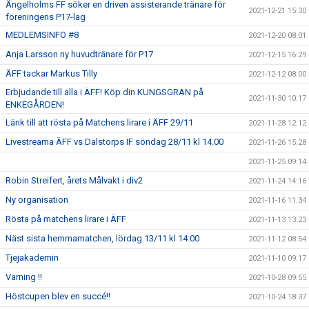
Ängelholms FF söker en driven assisterande tränare för
2021-12-21 15:30
föreningens P17-lag
MEDLEMSINFO #8
2021-12-20 08:01
Anja Larsson ny huvudtränare för P17
2021-12-15 16:29
ÄFF tackar Markus Tilly
2021-12-12 08:00
Erbjudande till alla i ÄFF! Köp din KUNGSGRAN på
2021-11-30 10:17
ENKEGÅRDEN!
Länk till att rösta på Matchens lirare i ÄFF 29/11
2021-11-28 12:12
Livestreama ÄFF vs Dalstorps IF söndag 28/11 kl 14.00
2021-11-26 15:28
2021-11-25 09:14
Robin Streifert, årets Målvakt i div2
2021-11-24 14:16
Ny organisation
2021-11-16 11:34
Rösta på matchens lirare i ÄFF
2021-11-13 13:23
Näst sista hemmamatchen, lördag 13/11 kl 14:00
2021-11-12 08:54
Tjejakademin
2021-11-10 09:17
Varning !!
2021-10-28 09:55
Höstcupen blev en succé!!
2021-10-24 18:37