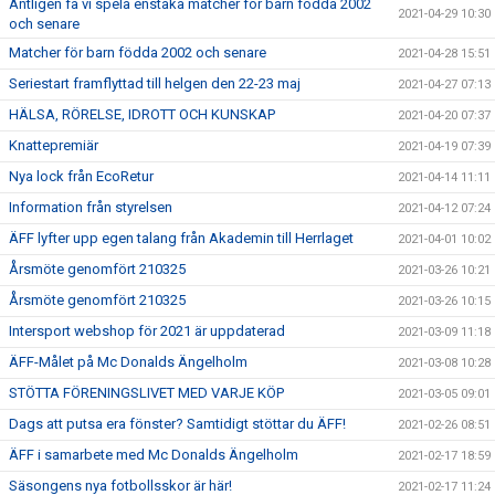
Äntligen få vi spela enstaka matcher för barn födda 2002
2021-04-29 10:30
och senare
Matcher för barn födda 2002 och senare
2021-04-28 15:51
Seriestart framflyttad till helgen den 22-23 maj
2021-04-27 07:13
HÄLSA, RÖRELSE, IDROTT OCH KUNSKAP
2021-04-20 07:37
Knattepremiär
2021-04-19 07:39
Nya lock från EcoRetur
2021-04-14 11:11
Information från styrelsen
2021-04-12 07:24
ÄFF lyfter upp egen talang från Akademin till Herrlaget
2021-04-01 10:02
Årsmöte genomfört 210325
2021-03-26 10:21
Årsmöte genomfört 210325
2021-03-26 10:15
Intersport webshop för 2021 är uppdaterad
2021-03-09 11:18
ÄFF-Målet på Mc Donalds Ängelholm
2021-03-08 10:28
STÖTTA FÖRENINGSLIVET MED VARJE KÖP
2021-03-05 09:01
Dags att putsa era fönster? Samtidigt stöttar du ÄFF!
2021-02-26 08:51
ÄFF i samarbete med Mc Donalds Ängelholm
2021-02-17 18:59
Säsongens nya fotbollsskor är här!
2021-02-17 11:24