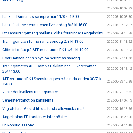
2020-08-10 09:57
2020-08-10 09:32
Länk till Damernas seriepremiär 11/8 kl 19.00
2020-08-10 08:30
Länk till att se herrmatchen live lördag 8/8 kl 16.00
2020-08-07 12:17
Ett samarrangemang mellan 6 olika föreningar i Ängelholm!
2020-08-04 15:58
Träningsmatch för herrarna söndag 2/8 kl 13.00
2020-07-31 11:22
Glöm inte titta på ÄFF mot Lunds BK i kväll kl 19:00
2020-07-30 16:13
Roar Hansen ger sin syn på herrarnas säsong
2020-07-27 11:20
Träningsmatch ÄFF Dam vs Eskilsminne - Livestreamas
2020-07-24 15:12
25/7 13:00
ÄFF vs Lunds BK i Svenska cupen på din dator den 30/7, kl
2020-07-23 10:28
19:00
Vi sänder kvällens träningsmatch
2020-07-21 18:35
Semesterstängt på kanslierna
2020-07-17 07:13
Vi gratulerar Assad till sitt första allsvenska mål!
2020-07-16 18:56
Ängelholms FF förstärker inför hösten
2020-07-08 20:50
En konstig säsong
2020-07-04 14:48