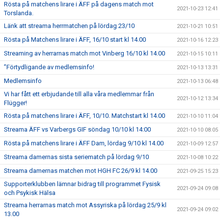
Rösta på matchens lirare i ÄFF på dagens match mot
2021-10-23 12:41
Torslanda.
Länk att streama herrmatchen på lördag 23/10
2021-10-21 10:51
Rösta på Matchens lirare i ÄFF, 16/10 start kl 14.00
2021-10-16 12:23
Streaming av herrarnas match mot Vinberg 16/10 kl 14.00
2021-10-15 10:11
”Förtydligande av medlemsinfo!
2021-10-13 13:31
Medlemsinfo
2021-10-13 06:48
Vi har fått ett erbjudande till alla våra medlemmar från
2021-10-12 13:34
Flügger!
Rösta på matchens lirare i ÄFF, 10/10. Matchstart kl 14.00
2021-10-10 11:04
Streama ÄFF vs Varbergs GIF söndag 10/10 kl 14:00
2021-10-10 08:05
Rösta på matchens lirare i ÄFF Dam, lördag 9/10 kl 14.00
2021-10-09 12:57
Streama damernas sista seriematch på lördag 9/10
2021-10-08 10:22
Streama damernas matchen mot HGH FC 26/9 kl 14.00
2021-09-25 15:23
Supporterklubben lämnar bidrag till programmet Fysisk
2021-09-24 09:08
och Psykisk Hälsa
Streama herrarnas match mot Assyriska på lördag 25/9 kl
2021-09-24 09:02
13.00