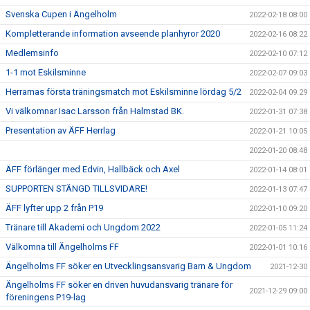
Svenska Cupen i Ängelholm
2022-02-18 08:00
Kompletterande information avseende planhyror 2020
2022-02-16 08:22
Medlemsinfo
2022-02-10 07:12
1-1 mot Eskilsminne
2022-02-07 09:03
Herrarnas första träningsmatch mot Eskilsminne lördag 5/2
2022-02-04 09:29
Vi välkomnar Isac Larsson från Halmstad BK.
2022-01-31 07:38
Presentation av ÄFF Herrlag
2022-01-21 10:05
2022-01-20 08:48
ÄFF förlänger med Edvin, Hallbäck och Axel
2022-01-14 08:01
SUPPORTEN STÄNGD TILLSVIDARE!
2022-01-13 07:47
ÄFF lyfter upp 2 från P19
2022-01-10 09:20
Tränare till Akademi och Ungdom 2022
2022-01-05 11:24
Välkomna till Ängelholms FF
2022-01-01 10:16
Ängelholms FF söker en Utvecklingsansvarig Barn & Ungdom
2021-12-30
Ängelholms FF söker en driven huvudansvarig tränare för
2021-12-29 09:00
föreningens P19-lag