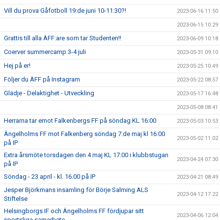
Vill du prova Gåfotboll 19:de juni 10-11:30?!
2023-06-16 11:50
2023-06-15 10:29
Grattis till alla ÄFF:are som tar Studenten!!
2023-06-09 10:18
Coerver summercamp 3-4 juli
2023-05-31 09:10
Hej på er!
2023-05-25 10:49
Följer du ÄFF på Instagram
2023-05-22 08:57
Glädje - Delaktighet - Utveckling
2023-05-17 16:48
2023-05-08 08:41
Herrarna tar emot Falkenbergs FF på söndag KL 16:00
2023-05-03 10:53
Ängelholms FF mot Falkenberg söndag 7:de maj kl 16:00
2023-05-02 11:02
på IP
Extra årsmöte torsdagen den 4 maj KL 17:00 i klubbstugan
2023-04-24 07:30
på IP
Söndag - 23 april - kl. 16.00 på IP
2023-04-21 08:49
Jesper Björkmans insamling för Börje Salming ALS
2023-04-12 17:22
Stiftelse
Helsingborgs IF och Ängelholms FF fördjupar sitt
2023-04-06 12:04
sportsliga samarbete