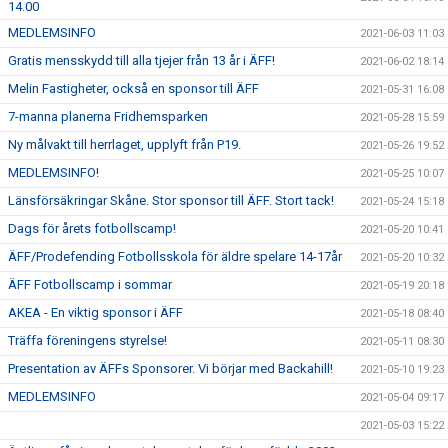
14.00
MEDLEMSINFO
2021-06-03 11:03
Gratis mensskydd till alla tjejer från 13 år i ÄFF!
2021-06-02 18:14
Melin Fastigheter, också en sponsor till ÄFF
2021-05-31 16:08
7-manna planerna Fridhemsparken
2021-05-28 15:59
Ny målvakt till herrlaget, upplyft från P19.
2021-05-26 19:52
MEDLEMSINFO!
2021-05-25 10:07
Länsförsäkringar Skåne. Stor sponsor till ÄFF. Stort tack!
2021-05-24 15:18
Dags för årets fotbollscamp!
2021-05-20 10:41
ÄFF/Prodefending Fotbollsskola för äldre spelare 14-17år
2021-05-20 10:32
ÄFF Fotbollscamp i sommar
2021-05-19 20:18
AKEA - En viktig sponsor i ÄFF
2021-05-18 08:40
Träffa föreningens styrelse!
2021-05-11 08:30
Presentation av ÄFFs Sponsorer. Vi börjar med Backahill!
2021-05-10 19:23
MEDLEMSINFO
2021-05-04 09:17
2021-05-03 15:22