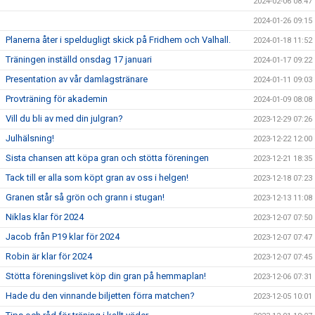
2024-02-06 08:47
2024-01-26 09:15
Planerna åter i speldugligt skick på Fridhem och Valhall.
2024-01-18 11:52
Träningen inställd onsdag 17 januari
2024-01-17 09:22
Presentation av vår damlagstränare
2024-01-11 09:03
Provträning för akademin
2024-01-09 08:08
Vill du bli av med din julgran?
2023-12-29 07:26
Julhälsning!
2023-12-22 12:00
Sista chansen att köpa gran och stötta föreningen
2023-12-21 18:35
Tack till er alla som köpt gran av oss i helgen!
2023-12-18 07:23
Granen står så grön och grann i stugan!
2023-12-13 11:08
Niklas klar för 2024
2023-12-07 07:50
Jacob från P19 klar för 2024
2023-12-07 07:47
Robin är klar för 2024
2023-12-07 07:45
Stötta föreningslivet köp din gran på hemmaplan!
2023-12-06 07:31
Hade du den vinnande biljetten förra matchen?
2023-12-05 10:01