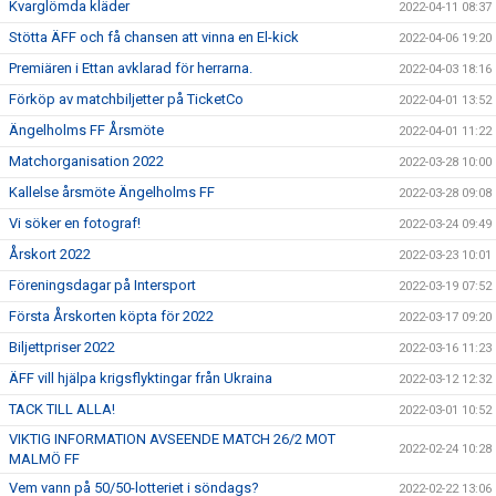
Kvarglömda kläder
2022-04-11 08:37
Stötta ÄFF och få chansen att vinna en El-kick
2022-04-06 19:20
Premiären i Ettan avklarad för herrarna.
2022-04-03 18:16
Förköp av matchbiljetter på TicketCo
2022-04-01 13:52
Ängelholms FF Årsmöte
2022-04-01 11:22
Matchorganisation 2022
2022-03-28 10:00
Kallelse årsmöte Ängelholms FF
2022-03-28 09:08
Vi söker en fotograf!
2022-03-24 09:49
Årskort 2022
2022-03-23 10:01
Föreningsdagar på Intersport
2022-03-19 07:52
Första Årskorten köpta för 2022
2022-03-17 09:20
Biljettpriser 2022
2022-03-16 11:23
ÄFF vill hjälpa krigsflyktingar från Ukraina
2022-03-12 12:32
TACK TILL ALLA!
2022-03-01 10:52
VIKTIG INFORMATION AVSEENDE MATCH 26/2 MOT
2022-02-24 10:28
MALMÖ FF
Vem vann på 50/50-lotteriet i söndags?
2022-02-22 13:06