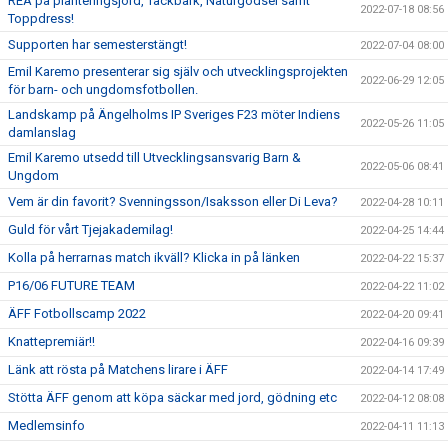
REA på planteringsjord, Täckbark, Naturgödsel samt
2022-07-18 08:56
Toppdress!
Supporten har semesterstängt!
2022-07-04 08:00
Emil Karemo presenterar sig själv och utvecklingsprojekten
2022-06-29 12:05
för barn- och ungdomsfotbollen.
Landskamp på Ängelholms IP Sveriges F23 möter Indiens
2022-05-26 11:05
damlanslag
Emil Karemo utsedd till Utvecklingsansvarig Barn &
2022-05-06 08:41
Ungdom
Vem är din favorit? Svenningsson/Isaksson eller Di Leva?
2022-04-28 10:11
Guld för vårt Tjejakademilag!
2022-04-25 14:44
Kolla på herrarnas match ikväll? Klicka in på länken
2022-04-22 15:37
P16/06 FUTURE TEAM
2022-04-22 11:02
ÄFF Fotbollscamp 2022
2022-04-20 09:41
Knattepremiär!!
2022-04-16 09:39
Länk att rösta på Matchens lirare i ÄFF
2022-04-14 17:49
Stötta ÄFF genom att köpa säckar med jord, gödning etc
2022-04-12 08:08
Medlemsinfo
2022-04-11 11:13