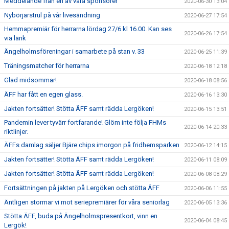
Meddelande från en av våra sponsorer
2020-06-30 13:04
Nybörjarstrul på vår livesändning
2020-06-27 17:54
Hemmapremiär för herrarna lördag 27/6 kl 16.00. Kan ses
2020-06-26 17:54
via länk
Ängelholmsföreningar i samarbete på stan v. 33
2020-06-25 11:39
Träningsmatcher för herrarna
2020-06-18 12:18
Glad midsommar!
2020-06-18 08:56
ÄFF har fått en egen glass.
2020-06-16 13:30
Jakten fortsätter! Stötta ÄFF samt rädda Lergöken!
2020-06-15 13:51
Pandemin lever tyvärr fortfarande! Glöm inte följa FHMs
2020-06-14 20:33
riktlinjer.
ÄFFs damlag säljer Bjäre chips imorgon på fridhemsparken
2020-06-12 14:15
Jakten fortsätter! Stötta ÄFF samt rädda Lergöken!
2020-06-11 08:09
Jakten fortsätter! Stötta ÄFF samt rädda Lergöken!
2020-06-08 08:29
Fortsättningen på jakten på Lergöken och stötta ÄFF
2020-06-06 11:55
Äntligen stormar vi mot seriepremiärer för våra seniorlag
2020-06-05 13:36
Stötta ÄFF, buda på Ängelholmspresentkort, vinn en
2020-06-04 08:45
Lergök!