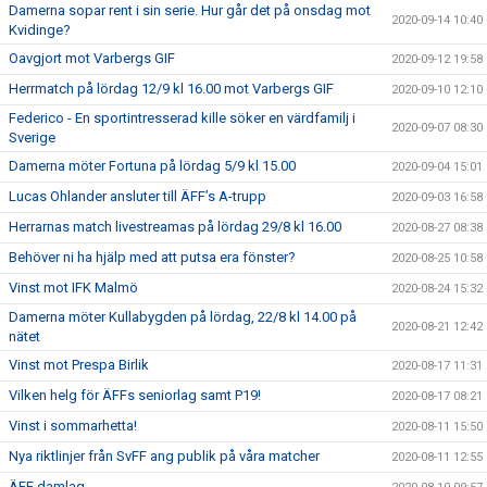
Damerna sopar rent i sin serie. Hur går det på onsdag mot
2020-09-14 10:40
Kvidinge?
Oavgjort mot Varbergs GIF
2020-09-12 19:58
Herrmatch på lördag 12/9 kl 16.00 mot Varbergs GIF
2020-09-10 12:10
Federico - En sportintresserad kille söker en värdfamilj i
2020-09-07 08:30
Sverige
Damerna möter Fortuna på lördag 5/9 kl 15.00
2020-09-04 15:01
Lucas Ohlander ansluter till ÄFF’s A-trupp
2020-09-03 16:58
Herrarnas match livestreamas på lördag 29/8 kl 16.00
2020-08-27 08:38
Behöver ni ha hjälp med att putsa era fönster?
2020-08-25 10:58
Vinst mot IFK Malmö
2020-08-24 15:32
Damerna möter Kullabygden på lördag, 22/8 kl 14.00 på
2020-08-21 12:42
nätet
Vinst mot Prespa Birlik
2020-08-17 11:31
Vilken helg för ÄFFs seniorlag samt P19!
2020-08-17 08:21
Vinst i sommarhetta!
2020-08-11 15:50
Nya riktlinjer från SvFF ang publik på våra matcher
2020-08-11 12:55
ÄFF damlag