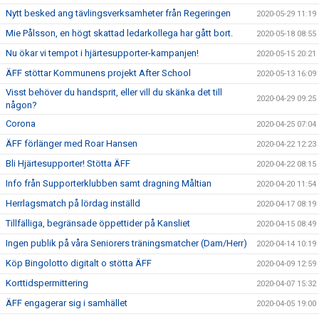
Nytt besked ang tävlingsverksamheter från Regeringen
2020-05-29 11:19
Mie Pålsson, en högt skattad ledarkollega har gått bort.
2020-05-18 08:55
Nu ökar vi tempot i hjärtesupporter-kampanjen!
2020-05-15 20:21
ÄFF stöttar Kommunens projekt After School
2020-05-13 16:09
Visst behöver du handsprit, eller vill du skänka det till
2020-04-29 09:25
någon?
Corona
2020-04-25 07:04
ÄFF förlänger med Roar Hansen
2020-04-22 12:23
Bli Hjärtesupporter! Stötta ÄFF
2020-04-22 08:15
Info från Supporterklubben samt dragning Måltian
2020-04-20 11:54
Herrlagsmatch på lördag inställd
2020-04-17 08:19
Tillfälliga, begränsade öppettider på Kansliet
2020-04-15 08:49
Ingen publik på våra Seniorers träningsmatcher (Dam/Herr)
2020-04-14 10:19
Köp Bingolotto digitalt o stötta ÄFF
2020-04-09 12:59
Korttidspermittering
2020-04-07 15:32
ÄFF engagerar sig i samhället
2020-04-05 19:00