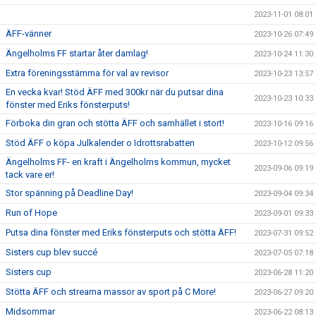
2023-11-01 08:01
ÄFF-vänner
2023-10-26 07:49
Ängelholms FF startar åter damlag!
2023-10-24 11:30
Extra föreningsstämma för val av revisor
2023-10-23 13:57
En vecka kvar! Stöd ÄFF med 300kr när du putsar dina
2023-10-23 10:33
fönster med Eriks fönsterputs!
Förboka din gran och stötta ÄFF och samhället i stort!
2023-10-16 09:16
Stöd ÄFF o köpa Julkalender o Idrottsrabatten
2023-10-12 09:56
Ängelholms FF- en kraft i Ängelholms kommun, mycket
2023-09-06 09:19
tack vare er!
Stor spänning på Deadline Day!
2023-09-04 09:34
Run of Hope
2023-09-01 09:33
Putsa dina fönster med Eriks fönsterputs och stötta ÄFF!
2023-07-31 09:52
Sisters cup blev succé
2023-07-05 07:18
Sisters cup
2023-06-28 11:20
Stötta ÄFF och streama massor av sport på C More!
2023-06-27 09:20
Midsommar
2023-06-22 08:13