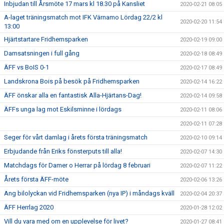
Inbjudan till Årsmöte 17 mars kl 18.30 på Kansliet
2020-02-21 08:05
A-laget träningsmatch mot IFK Värnamo Lördag 22/2 kl
2020-02-20 11:54
13:00
Hjärtstartare Fridhemsparken
2020-02-19 09:00
Damsatsningen i full gång
2020-02-18 08:49
ÄFF vs BoIS 0-1
2020-02-17 08:49
Landskrona Bois på besök på Fridhemsparken
2020-02-14 16:22
ÄFF önskar alla en fantastisk Alla-Hjärtans-Dag!
2020-02-14 09:58
ÄFFs unga lag mot Eskilsminne i lördags
2020-02-11 08:06
2020-02-11 07:28
Seger för vårt damlag i årets första träningsmatch
2020-02-10 09:14
Erbjudande från Eriks fönsterputs till alla!
2020-02-07 14:30
Matchdags för Damer o Herrar på lördag 8 februari
2020-02-07 11:22
Årets första ÄFF-möte
2020-02-06 13:26
Ang bilolyckan vid Fridhemsparken (nya IP) i måndags kväll
2020-02-04 20:37
ÄFF Herrlag 2020
2020-01-28 12:02
Vill du vara med om en upplevelse för livet?
2020-01-27 08:41