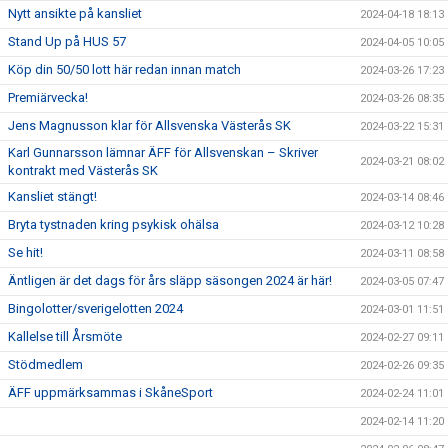
Nytt ansikte på kansliet
2024-04-18 18:13
Stand Up på HUS 57
2024-04-05 10:05
Köp din 50/50 lott här redan innan match
2024-03-26 17:23
Premiärvecka!
2024-03-26 08:35
Jens Magnusson klar för Allsvenska Västerås SK
2024-03-22 15:31
Karl Gunnarsson lämnar ÄFF för Allsvenskan – Skriver
2024-03-21 08:02
kontrakt med Västerås SK
Kansliet stängt!
2024-03-14 08:46
Bryta tystnaden kring psykisk ohälsa
2024-03-12 10:28
Se hit!
2024-03-11 08:58
Äntligen är det dags för års släpp säsongen 2024 är här!
2024-03-05 07:47
Bingolotter/sverigelotten 2024
2024-03-01 11:51
Kallelse till Årsmöte
2024-02-27 09:11
Stödmedlem
2024-02-26 09:35
ÄFF uppmärksammas i SkåneSport
2024-02-24 11:01
2024-02-14 11:20