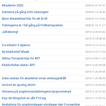
Akademin 2020
2020-01-21 07:31
Damerna på gång inför säsongen!
2020-01-15 20:36
Björn Westerblad klar för ett år till
2020-01-15 10:46
Träningarna är i full gång på Fridhemsparken
2020-01-14 11:17
Julhälsning!
2019-12-20 07:42
2019-12-18 08:54
3:e advent=3 stjärnor
2019-12-15 15:16
Ny klubbchef tillsatt.
2019-12-12 11:59
Wilma Törnqvist klar för ÄFF
2019-12-09 11:53
Klubbchefen slutar i ÄFF
2019-12-02 09:58
2019-11-26 09:44
Sista veckan för akademin innan vinteruppehåll
2019-11-25 08:34
Ge bort en sportig dröm!
2019-11-22 09:50
Vinnarna på ungdomsavslutningens tipspromenad
2019-11-22 07:43
Köp din Bingolott av vårt P13 lag
2019-11-15 09:16
Avslutning för ungdomslagen söndagen den 3 november