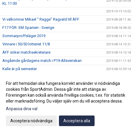
2019-10-30 09:04
KL 11:00
2019-10-19 10:02
Vi välkomnar Mikael " Ragge" Ragvald till ÄFF
2019-08-28 11:46
F17 FÖR- EM Spanien - Sverige
2019-08-18 08:20
Sommarproffsläger 2019
2019-08-14 11:14
Vinnare i 50/50 lotteriet 11/8
2019-08-14 10:21
ÄFF söker matchsekreterare
2019-08-14 10:18
Angående gårdagens match i P19-Allsvenskan
2019-08-11 11:42
Kalle är på semester
2019-08-10 09:14
Klubbchefen Helena Wennerström presenterar sig
2019-08-07 08:52
För att hemsidan ska fungera korrekt använder vi nödvändiga
FitLine är ny samarbetspartner
2019-08-03 14:21
cookies från SportAdmin. Dessa går inte att stänga av.
ÄFF söker matchsekreterare
2019-08-01 13:00
Föreningen kan också använda frivilliga cookies, t.ex. för statistik
eller marknadsföring. Du väljer själv om du vill acceptera dessa.
Flera lag drar igång igen
2019-07-22 14:01
Anpassa dina val
Bemanning på våra kanslier i sommar
2019-07-04 08:02
Vinnare i 50/50 lotteriet 29/6
2019-07-01 14:32
Acceptera nödvändiga
Acceptera alla
Lyckad Sisters Football Cup
2019-07-01 11:56