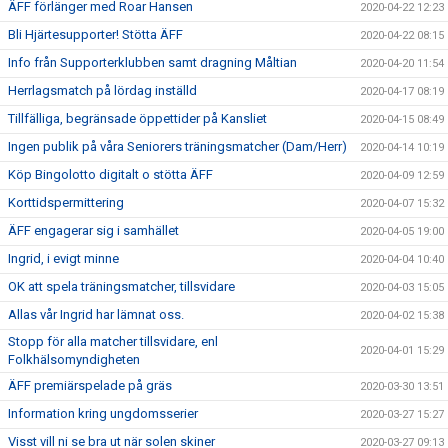
ÄFF förlänger med Roar Hansen
2020-04-22 12:23
Bli Hjärtesupporter! Stötta ÄFF
2020-04-22 08:15
Info från Supporterklubben samt dragning Måltian
2020-04-20 11:54
Herrlagsmatch på lördag inställd
2020-04-17 08:19
Tillfälliga, begränsade öppettider på Kansliet
2020-04-15 08:49
Ingen publik på våra Seniorers träningsmatcher (Dam/Herr)
2020-04-14 10:19
Köp Bingolotto digitalt o stötta ÄFF
2020-04-09 12:59
Korttidspermittering
2020-04-07 15:32
ÄFF engagerar sig i samhället
2020-04-05 19:00
Ingrid, i evigt minne
2020-04-04 10:40
OK att spela träningsmatcher, tillsvidare
2020-04-03 15:05
Allas vår Ingrid har lämnat oss.
2020-04-02 15:38
Stopp för alla matcher tillsvidare, enl
2020-04-01 15:29
Folkhälsomyndigheten
ÄFF premiärspelade på gräs
2020-03-30 13:51
Information kring ungdomsserier
2020-03-27 15:27
Visst vill ni se bra ut när solen skiner
2020-03-27 09:13