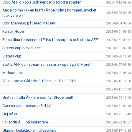
Stöd ÄFF o köpa Julkalender o Idrottsrabatten
2023-10-12 09:56
Ängelholms FF- en kraft i Ängelholms kommun, mycket
2023-09-06 09:19
tack vare er!
Stor spänning på Deadline Day!
2023-09-04 09:34
Run of Hope
2023-09-01 09:33
Putsa dina fönster med Eriks fönsterputs och stötta ÄFF!
2023-07-31 09:52
Sisters cup blev succé
2023-07-05 07:18
Sisters cup
2023-06-28 11:20
Stötta ÄFF och streama massor av sport på C More!
2023-06-27 09:20
Midsommar
2023-06-22 08:13
Vill du prova Gåfotboll 19:de juni 10-11:30?!
2023-06-16 11:50
2023-06-15 10:29
Grattis till alla ÄFF:are som tar Studenten!!
2023-06-09 10:18
Coerver summercamp 3-4 juli
2023-05-31 09:10
Hej på er!
2023-05-25 10:49
Följer du ÄFF på Instagram
2023-05-22 08:57
Glädje - Delaktighet - Utveckling
2023-05-17 16:48