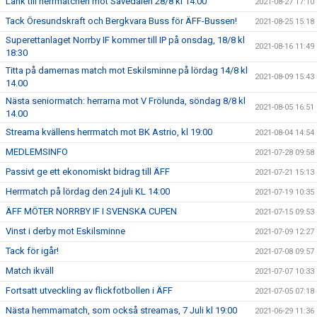
Länk till herrmatchen mot Sävedalen 28/8 kl 14.00
2021-08-27 17:10
Tack Öresundskraft och Bergkvara Buss för ÄFF-Bussen!
2021-08-25 15:18
Superettanlaget Norrby IF kommer till IP på onsdag, 18/8 kl
2021-08-16 11:49
18:30
Titta på damernas match mot Eskilsminne på lördag 14/8 kl
2021-08-09 15:43
14.00
Nästa seniormatch: herrarna mot V Frölunda, söndag 8/8 kl
2021-08-05 16:51
14.00
Streama kvällens herrmatch mot BK Astrio, kl 19:00
2021-08-04 14:54
MEDLEMSINFO
2021-07-28 09:58
Passivt ge ett ekonomiskt bidrag till ÄFF
2021-07-21 15:13
Herrmatch på lördag den 24 juli KL 14:00
2021-07-19 10:35
ÄFF MÖTER NORRBY IF I SVENSKA CUPEN
2021-07-15 09:53
Vinst i derby mot Eskilsminne
2021-07-09 12:27
Tack för igår!
2021-07-08 09:57
Match ikväll
2021-07-07 10:33
Fortsatt utveckling av flickfotbollen i ÄFF
2021-07-05 07:18
Nästa hemmamatch, som också streamas, 7 Juli kl 19:00
2021-06-29 11:36