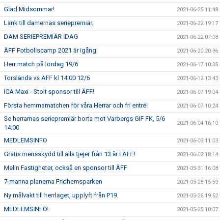
Glad Midsommar!
2021-06-25 11:48
Länk till damernas seriepremiär.
2021-06-22 19:17
DAM SERIEPREMIÄR IDAG
2021-06-22 07:08
ÄFF Fotbollscamp 2021 är igång
2021-06-20 20:36
Herr match på lördag 19/6
2021-06-17 10:35
Torslanda vs ÄFF kl 14:00 12/6
2021-06-12 13:43
ICA Maxi - Stolt sponsor till ÄFF!
2021-06-07 19:04
Första hemmamatchen för våra Herrar och fri entré!
2021-06-07 10:24
Se herrarnas seriepremiär borta mot Varbergs GIF FK, 5/6
2021-06-04 16:10
14.00
MEDLEMSINFO
2021-06-03 11:03
Gratis mensskydd till alla tjejer från 13 år i ÄFF!
2021-06-02 18:14
Melin Fastigheter, också en sponsor till ÄFF
2021-05-31 16:08
7-manna planerna Fridhemsparken
2021-05-28 15:59
Ny målvakt till herrlaget, upplyft från P19.
2021-05-26 19:52
MEDLEMSINFO!
2021-05-25 10:07