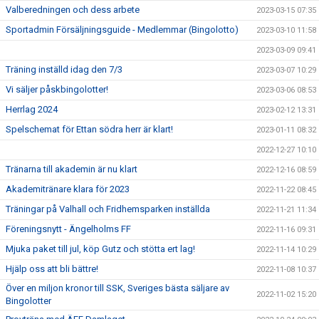
Valberedningen och dess arbete
2023-03-15 07:35
Sportadmin Försäljningsguide - Medlemmar (Bingolotto)
2023-03-10 11:58
2023-03-09 09:41
Träning inställd idag den 7/3
2023-03-07 10:29
Vi säljer påskbingolotter!
2023-03-06 08:53
Herrlag 2024
2023-02-12 13:31
Spelschemat för Ettan södra herr är klart!
2023-01-11 08:32
2022-12-27 10:10
Tränarna till akademin är nu klart
2022-12-16 08:59
Akademitränare klara för 2023
2022-11-22 08:45
Träningar på Valhall och Fridhemsparken inställda
2022-11-21 11:34
Föreningsnytt - Ängelholms FF
2022-11-16 09:31
Mjuka paket till jul, köp Gutz och stötta ert lag!
2022-11-14 10:29
Hjälp oss att bli bättre!
2022-11-08 10:37
Över en miljon kronor till SSK, Sveriges bästa säljare av
2022-11-02 15:20
Bingolotter