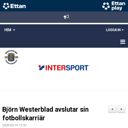
HEM
LOGGA IN
STARTSIDA
NYHETER
ANMÄLAN/REGISTRERING
POLICYS
FÖRKÖP BILJETTER
Björn Westerblad avslutar sin
<
>
LÄNKAR
fotbollskarriär
2020-03-14 13:32