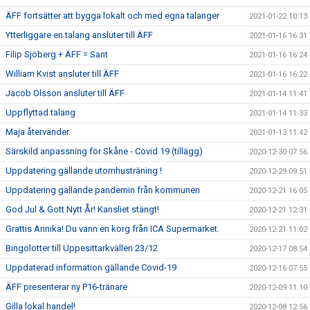
ÄFF fortsätter att bygga lokalt och med egna talanger
2021-01-22 10:13
Ytterliggare en talang ansluter till ÄFF
2021-01-16 16:31
Filip Sjöberg + ÄFF = Sant
2021-01-16 16:24
William Kvist ansluter till ÄFF
2021-01-16 16:22
Jacob Olsson ansluter till ÄFF
2021-01-14 11:41
Uppflyttad talang
2021-01-14 11:33
Maja återvänder.
2021-01-13 11:42
Särskild anpassning för Skåne - Covid 19 (tillägg)
2020-12-30 07:56
Uppdatering gällande utomhusträning !
2020-12-29 09:51
Uppdatering gällande pandemin från kommunen
2020-12-21 16:05
God Jul & Gott Nytt År! Kansliet stängt!
2020-12-21 12:31
Grattis Annika! Du vann en korg från ICA Supermarket.
2020-12-21 11:02
Bingolotter till Uppesittarkvällen 23/12
2020-12-17 08:54
Uppdaterad information gällande Covid-19
2020-12-16 07:55
ÄFF presenterar ny P16-tränare
2020-12-09 11:10
Gilla lokal handel!
2020-12-08 12:56