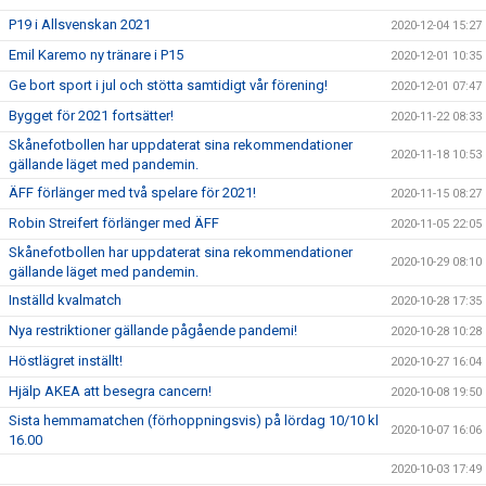
P19 i Allsvenskan 2021
2020-12-04 15:27
Emil Karemo ny tränare i P15
2020-12-01 10:35
Ge bort sport i jul och stötta samtidigt vår förening!
2020-12-01 07:47
Bygget för 2021 fortsätter!
2020-11-22 08:33
Skånefotbollen har uppdaterat sina rekommendationer
2020-11-18 10:53
gällande läget med pandemin.
ÄFF förlänger med två spelare för 2021!
2020-11-15 08:27
Robin Streifert förlänger med ÄFF
2020-11-05 22:05
Skånefotbollen har uppdaterat sina rekommendationer
2020-10-29 08:10
gällande läget med pandemin.
Inställd kvalmatch
2020-10-28 17:35
Nya restriktioner gällande pågående pandemi!
2020-10-28 10:28
Höstlägret inställt!
2020-10-27 16:04
Hjälp AKEA att besegra cancern!
2020-10-08 19:50
Sista hemmamatchen (förhoppningsvis) på lördag 10/10 kl
2020-10-07 16:06
16.00
2020-10-03 17:49