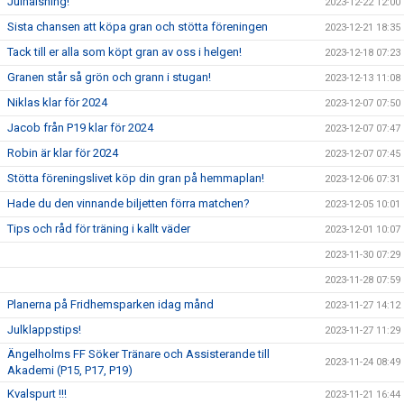
Julhälsning!
2023-12-22 12:00
Sista chansen att köpa gran och stötta föreningen
2023-12-21 18:35
Tack till er alla som köpt gran av oss i helgen!
2023-12-18 07:23
Granen står så grön och grann i stugan!
2023-12-13 11:08
Niklas klar för 2024
2023-12-07 07:50
Jacob från P19 klar för 2024
2023-12-07 07:47
Robin är klar för 2024
2023-12-07 07:45
Stötta föreningslivet köp din gran på hemmaplan!
2023-12-06 07:31
Hade du den vinnande biljetten förra matchen?
2023-12-05 10:01
Tips och råd för träning i kallt väder
2023-12-01 10:07
2023-11-30 07:29
2023-11-28 07:59
Planerna på Fridhemsparken idag månd
2023-11-27 14:12
Julklappstips!
2023-11-27 11:29
Ängelholms FF Söker Tränare och Assisterande till
2023-11-24 08:49
Akademi (P15, P17, P19)
Kvalspurt !!!
2023-11-21 16:44