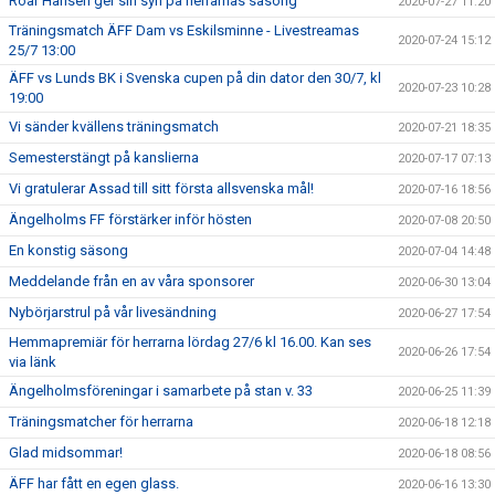
Roar Hansen ger sin syn på herrarnas säsong
2020-07-27 11:20
Träningsmatch ÄFF Dam vs Eskilsminne - Livestreamas
2020-07-24 15:12
25/7 13:00
ÄFF vs Lunds BK i Svenska cupen på din dator den 30/7, kl
2020-07-23 10:28
19:00
Vi sänder kvällens träningsmatch
2020-07-21 18:35
Semesterstängt på kanslierna
2020-07-17 07:13
Vi gratulerar Assad till sitt första allsvenska mål!
2020-07-16 18:56
Ängelholms FF förstärker inför hösten
2020-07-08 20:50
En konstig säsong
2020-07-04 14:48
Meddelande från en av våra sponsorer
2020-06-30 13:04
Nybörjarstrul på vår livesändning
2020-06-27 17:54
Hemmapremiär för herrarna lördag 27/6 kl 16.00. Kan ses
2020-06-26 17:54
via länk
Ängelholmsföreningar i samarbete på stan v. 33
2020-06-25 11:39
Träningsmatcher för herrarna
2020-06-18 12:18
Glad midsommar!
2020-06-18 08:56
ÄFF har fått en egen glass.
2020-06-16 13:30