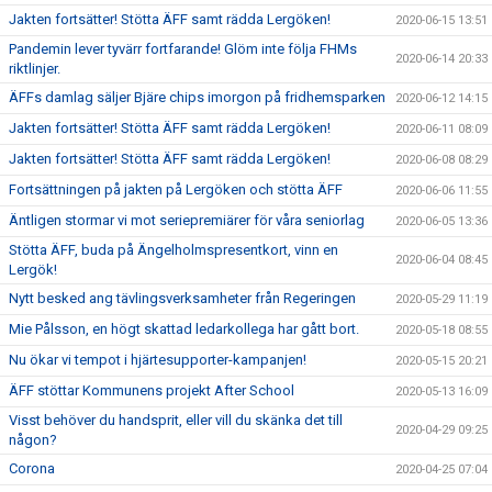
Jakten fortsätter! Stötta ÄFF samt rädda Lergöken!
2020-06-15 13:51
Pandemin lever tyvärr fortfarande! Glöm inte följa FHMs
2020-06-14 20:33
riktlinjer.
ÄFFs damlag säljer Bjäre chips imorgon på fridhemsparken
2020-06-12 14:15
Jakten fortsätter! Stötta ÄFF samt rädda Lergöken!
2020-06-11 08:09
Jakten fortsätter! Stötta ÄFF samt rädda Lergöken!
2020-06-08 08:29
Fortsättningen på jakten på Lergöken och stötta ÄFF
2020-06-06 11:55
Äntligen stormar vi mot seriepremiärer för våra seniorlag
2020-06-05 13:36
Stötta ÄFF, buda på Ängelholmspresentkort, vinn en
2020-06-04 08:45
Lergök!
Nytt besked ang tävlingsverksamheter från Regeringen
2020-05-29 11:19
Mie Pålsson, en högt skattad ledarkollega har gått bort.
2020-05-18 08:55
Nu ökar vi tempot i hjärtesupporter-kampanjen!
2020-05-15 20:21
ÄFF stöttar Kommunens projekt After School
2020-05-13 16:09
Visst behöver du handsprit, eller vill du skänka det till
2020-04-29 09:25
någon?
Corona
2020-04-25 07:04