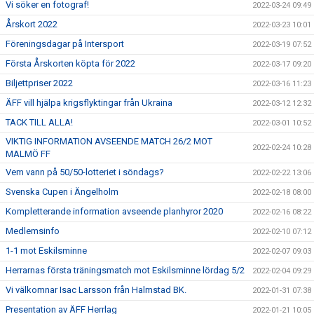
Vi söker en fotograf!
2022-03-24 09:49
Årskort 2022
2022-03-23 10:01
Föreningsdagar på Intersport
2022-03-19 07:52
Första Årskorten köpta för 2022
2022-03-17 09:20
Biljettpriser 2022
2022-03-16 11:23
ÄFF vill hjälpa krigsflyktingar från Ukraina
2022-03-12 12:32
TACK TILL ALLA!
2022-03-01 10:52
VIKTIG INFORMATION AVSEENDE MATCH 26/2 MOT
2022-02-24 10:28
MALMÖ FF
Vem vann på 50/50-lotteriet i söndags?
2022-02-22 13:06
Svenska Cupen i Ängelholm
2022-02-18 08:00
Kompletterande information avseende planhyror 2020
2022-02-16 08:22
Medlemsinfo
2022-02-10 07:12
1-1 mot Eskilsminne
2022-02-07 09:03
Herrarnas första träningsmatch mot Eskilsminne lördag 5/2
2022-02-04 09:29
Vi välkomnar Isac Larsson från Halmstad BK.
2022-01-31 07:38
Presentation av ÄFF Herrlag
2022-01-21 10:05