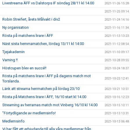
Livestreama ÄFF vs Dalstorps IF söndag 28/11 kl 14.00
2021-11-26 15:28
2021-11-25 09:14
Robin Streifert, årets Målvakt i div2
2021-11-24 14:16
Ny organisation
2021-11-16 11:34
Rösta på matchens lirare i ÄFF
2021-11-13 13:23
Näst sista hemmamatchen, lördag 13/11 kl 14:00
2021-11-12 08:54
Tjejakademin
2021-11-10 09:17
Varning !!
2021-10-28 09:55
Höstcupen blev en succé!!
2021-10-24 18:37
Rösta på matchens lirare i ÄFF på dagens match mot
2021-10-23 12:41
Torslanda.
Länk att streama herrmatchen på lördag 23/10
2021-10-21 10:51
Rösta på Matchens lirare i ÄFF, 16/10 start kl 14.00
2021-10-16 12:23
Streaming av herrarnas match mot Vinberg 16/10 kl 14.00
2021-10-15 10:11
”Förtydligande av medlemsinfo!
2021-10-13 13:31
Medlemsinfo
2021-10-13 06:48
Vi har fått ett erbjudande till alla våra medlemmar från