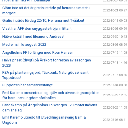
Provträna med ÄFF Damlaget
2022-10-24 09:03
Glöm inte att det är gratis inträde på herrarnas match i
2022-10-21 09:27
morgon!
Gratis inträde lördag 22/10, Herrarna mot Tvååker!
2022-10-15 09:03
Visst har ÄFF den snyggaste tröjan i Ettan!
2022-10-05 09:29
Nätverksträff med Eleanor o Andreas!
2022-09-30 10:43
Medlemsinfo augusti 2022
2022-08-05 08:29
Ängelholms FF förlänger med Roar Hansen
2022-07-19 11:08
Halva priset (drygt) på Årskort för resten av säsongen
2022-07-18 14:46
2022!
REA på planteringsjord, Täckbark, Naturgödsel samt
2022-07-18 08:56
Toppdress!
Supporten har semesterstängt!
2022-07-04 08:00
Emil Karemo presenterar sig själv och utvecklingsprojekten
2022-06-29 12:05
för barn- och ungdomsfotbollen.
Landskamp på Ängelholms IP Sveriges F23 möter Indiens
2022-05-26 11:05
damlanslag
Emil Karemo utsedd till Utvecklingsansvarig Barn &
2022-05-06 08:41
Ungdom