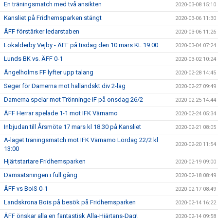
En träningsmatch med två ansikten
2020-03-08 15:10
Kansliet på Fridhemsparken stängt
2020-03-06 11:30
ÄFF förstärker ledarstaben
2020-03-06 11:26
Lokalderby Vejby - ÄFF på tisdag den 10 mars KL 19.00
2020-03-04 07:24
Lunds BK vs. ÄFF 0-1
2020-03-02 10:24
Ängelholms FF lyfter upp talang
2020-02-28 14:45
Seger för Damerna mot halländskt div 2-lag
2020-02-27 09:49
Damerna spelar mot Trönninge IF på onsdag 26/2
2020-02-25 14:44
ÄFF Herrar spelade 1-1 mot IFK Värnamo
2020-02-24 05:34
Inbjudan till Årsmöte 17 mars kl 18.30 på Kansliet
2020-02-21 08:05
A-laget träningsmatch mot IFK Värnamo Lördag 22/2 kl
2020-02-20 11:54
13:00
Hjärtstartare Fridhemsparken
2020-02-19 09:00
Damsatsningen i full gång
2020-02-18 08:49
ÄFF vs BoIS 0-1
2020-02-17 08:49
Landskrona Bois på besök på Fridhemsparken
2020-02-14 16:22
ÄFF önskar alla en fantastisk Alla-Hjärtans-Dag!
2020-02-14 09:58