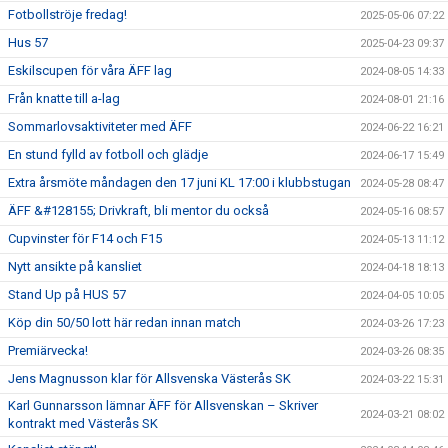
Fotbollströje fredag!
2025-05-06 07:22
Hus 57
2025-04-23 09:37
Eskilscupen för våra ÄFF lag
2024-08-05 14:33
Från knatte till a-lag
2024-08-01 21:16
Sommarlovsaktiviteter med ÄFF
2024-06-22 16:21
En stund fylld av fotboll och glädje
2024-06-17 15:49
Extra årsmöte måndagen den 17 juni KL 17:00 i klubbstugan
2024-05-28 08:47
ÄFF &#128155; Drivkraft, bli mentor du också
2024-05-16 08:57
Cupvinster för F14 och F15
2024-05-13 11:12
Nytt ansikte på kansliet
2024-04-18 18:13
Stand Up på HUS 57
2024-04-05 10:05
Köp din 50/50 lott här redan innan match
2024-03-26 17:23
Premiärvecka!
2024-03-26 08:35
Jens Magnusson klar för Allsvenska Västerås SK
2024-03-22 15:31
Karl Gunnarsson lämnar ÄFF för Allsvenskan – Skriver
2024-03-21 08:02
kontrakt med Västerås SK