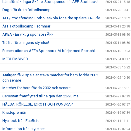
Länsförsäkringar Skåne. Stor sponsor till ÄFF. Stort tack!
2021-05-24 15:18
Dags för årets fotbollscamp!
2021-05-20 10:41
ÄFF/Prodefending Fotbollsskola för äldre spelare 14-17år
2021-05-20 10:32
ÄFF Fotbollscamp i sommar
2021-05-19 20:18
AKEA - En viktig sponsor i ÄFF
2021-05-18 08:40
Träffa föreningens styrelse!
2021-05-11 08:30
Presentation av ÄFFs Sponsorer. Vi börjar med Backahill!
2021-05-10 19:23
MEDLEMSINFO
2021-05-04 09:17
2021-05-03 15:22
Äntligen få vi spela enstaka matcher för barn födda 2002
2021-04-29 10:30
och senare
Matcher för barn födda 2002 och senare
2021-04-28 15:51
Seriestart framflyttad till helgen den 22-23 maj
2021-04-27 07:13
HÄLSA, RÖRELSE, IDROTT OCH KUNSKAP
2021-04-20 07:37
Knattepremiär
2021-04-19 07:39
Nya lock från EcoRetur
2021-04-14 11:11
Information från styrelsen
2021-04-12 07:24