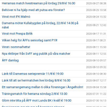
Herrarnas match livestreamas på lördag 29/8 kl 16.00
2020-08-27 08:38
Behöver ni ha hjälp med att putsa era fönster?
2020-08-25 10:58
Vinst mot IFK Malmö
2020-08-24 15:32
Damerna möter Kullabygden på lördag, 22/8 kl 14.00 på
2020-08-21 12:42
nätet
Vinst mot Prespa Birlik
2020-08-17 11:31
Vilken helg för ÄFFs seniorlag samt P19!
2020-08-17 08:21
Vinst i sommarhetta!
2020-08-11 15:50
Nya riktlinjer från SvFF ang publik på våra matcher
2020-08-11 12:55
ÄFF damlag
2020-08-10 09:57
2020-08-10 09:32
Länk till Damernas seriepremiär 11/8 kl 19.00
2020-08-10 08:30
Länk till att se herrmatchen live lördag 8/8 kl 16.00
2020-08-07 12:17
Ett samarrangemang mellan 6 olika föreningar i Ängelholm!
2020-08-04 15:58
Träningsmatch för herrarna söndag 2/8 kl 13.00
2020-07-31 11:22
Glöm inte titta på ÄFF mot Lunds BK i kväll kl 19:00
2020-07-30 16:13