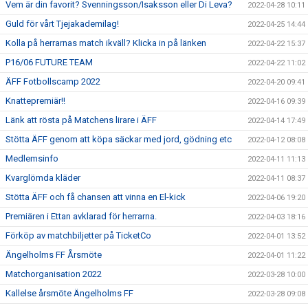
Vem är din favorit? Svenningsson/Isaksson eller Di Leva?
2022-04-28 10:11
Guld för vårt Tjejakademilag!
2022-04-25 14:44
Kolla på herrarnas match ikväll? Klicka in på länken
2022-04-22 15:37
P16/06 FUTURE TEAM
2022-04-22 11:02
ÄFF Fotbollscamp 2022
2022-04-20 09:41
Knattepremiär!!
2022-04-16 09:39
Länk att rösta på Matchens lirare i ÄFF
2022-04-14 17:49
Stötta ÄFF genom att köpa säckar med jord, gödning etc
2022-04-12 08:08
Medlemsinfo
2022-04-11 11:13
Kvarglömda kläder
2022-04-11 08:37
Stötta ÄFF och få chansen att vinna en El-kick
2022-04-06 19:20
Premiären i Ettan avklarad för herrarna.
2022-04-03 18:16
Förköp av matchbiljetter på TicketCo
2022-04-01 13:52
Ängelholms FF Årsmöte
2022-04-01 11:22
Matchorganisation 2022
2022-03-28 10:00
Kallelse årsmöte Ängelholms FF
2022-03-28 09:08