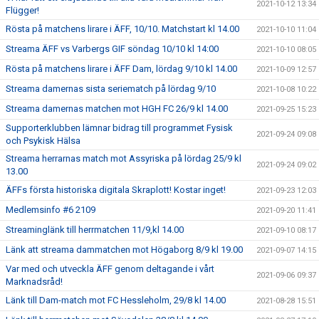
2021-10-12 13:34
Flügger!
Rösta på matchens lirare i ÄFF, 10/10. Matchstart kl 14.00
2021-10-10 11:04
Streama ÄFF vs Varbergs GIF söndag 10/10 kl 14:00
2021-10-10 08:05
Rösta på matchens lirare i ÄFF Dam, lördag 9/10 kl 14.00
2021-10-09 12:57
Streama damernas sista seriematch på lördag 9/10
2021-10-08 10:22
Streama damernas matchen mot HGH FC 26/9 kl 14.00
2021-09-25 15:23
Supporterklubben lämnar bidrag till programmet Fysisk
2021-09-24 09:08
och Psykisk Hälsa
Streama herrarnas match mot Assyriska på lördag 25/9 kl
2021-09-24 09:02
13.00
ÄFFs första historiska digitala Skraplott! Kostar inget!
2021-09-23 12:03
Medlemsinfo #6 2109
2021-09-20 11:41
Streaminglänk till herrmatchen 11/9,kl 14.00
2021-09-10 08:17
Länk att streama dammatchen mot Högaborg 8/9 kl 19.00
2021-09-07 14:15
Var med och utveckla ÄFF genom deltagande i vårt
2021-09-06 09:37
Marknadsråd!
Länk till Dam-match mot FC Hessleholm, 29/8 kl 14.00
2021-08-28 15:51