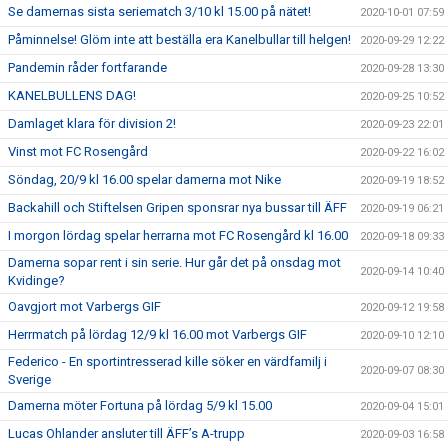
Se damernas sista seriematch 3/10 kl 15.00 på nätet!
2020-10-01 07:59
Påminnelse! Glöm inte att beställa era Kanelbullar till helgen!
2020-09-29 12:22
Pandemin råder fortfarande
2020-09-28 13:30
KANELBULLENS DAG!
2020-09-25 10:52
Damlaget klara för division 2!
2020-09-23 22:01
Vinst mot FC Rosengård
2020-09-22 16:02
Söndag, 20/9 kl 16.00 spelar damerna mot Nike
2020-09-19 18:52
Backahill och Stiftelsen Gripen sponsrar nya bussar till ÄFF
2020-09-19 06:21
I morgon lördag spelar herrarna mot FC Rosengård kl 16.00
2020-09-18 09:33
Damerna sopar rent i sin serie. Hur går det på onsdag mot
2020-09-14 10:40
Kvidinge?
Oavgjort mot Varbergs GIF
2020-09-12 19:58
Herrmatch på lördag 12/9 kl 16.00 mot Varbergs GIF
2020-09-10 12:10
Federico - En sportintresserad kille söker en värdfamilj i
2020-09-07 08:30
Sverige
Damerna möter Fortuna på lördag 5/9 kl 15.00
2020-09-04 15:01
Lucas Ohlander ansluter till ÄFF’s A-trupp
2020-09-03 16:58