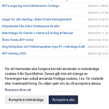
ÄFFs unga lag mot Eskilsminne i lördags
2020-02-11 08:06
2020-02-11 07:28
Seger för vårt damlag i årets första träningsmatch
2020-02-10 09:14
Erbjudande från Eriks fönsterputs till alla!
2020-02-07 14:30
Matchdags för Damer o Herrar på lördag 8 februari
2020-02-07 11:22
Årets första ÄFF-möte
2020-02-06 13:26
Ang bilolyckan vid Fridhemsparken (nya IP) i måndags kväll
2020-02-04 20:37
ÄFF Herrlag 2020
2020-01-28 12:02
Vill du vara med om en upplevelse för livet?
2020-01-27 08:41
Akademin 2020
2020-01-21 07:31
För att hemsidan ska fungera korrekt använder vi nödvändiga
cookies från SportAdmin. Dessa går inte att stänga av.
Damerna på gång inför säsongen!
2020-01-15 20:36
Föreningen kan också använda frivilliga cookies, t.ex. för statistik
Björn Westerblad klar för ett år till
2020-01-15 10:46
eller marknadsföring. Du väljer själv om du vill acceptera dessa.
Träningarna är i full gång på Fridhemsparken
2020-01-14 11:17
Anpassa dina val
Julhälsning!
2019-12-20 07:42
Acceptera nödvändiga
Acceptera alla
2019-12-18 08:54
3:e advent=3 stjärnor
2019-12-15 15:16