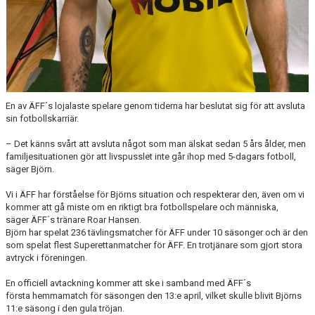
En av ÄFF´s lojalaste spelare genom tiderna har beslutat sig för att avsluta
sin fotbollskarriär.
– Det känns svårt att avsluta något som man älskat sedan 5 års ålder, men
familjesituationen gör att livspusslet inte går ihop med 5-dagars fotboll,
säger Björn.
Vi i ÄFF har förståelse för Björns situation och respekterar den, även om vi
kommer att gå miste om en riktigt bra fotbollspelare och människa,
säger ÄFF´s tränare Roar Hansen.
Björn har spelat 236 tävlingsmatcher för ÄFF under 10 säsonger och är den
som spelat flest Superettanmatcher för ÄFF. En trotjänare som gjort stora
avtryck i föreningen.
En officiell avtackning kommer att ske i samband med ÄFF´s
första hemmamatch för säsongen den 13:e april, vilket skulle blivit Björns
11:e säsong i den gula tröjan.