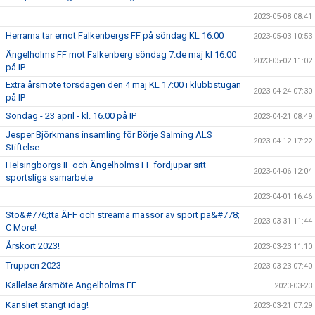
2023-05-08 08:41
Herrarna tar emot Falkenbergs FF på söndag KL 16:00
2023-05-03 10:53
Ängelholms FF mot Falkenberg söndag 7:de maj kl 16:00
2023-05-02 11:02
på IP
Extra årsmöte torsdagen den 4 maj KL 17:00 i klubbstugan
2023-04-24 07:30
på IP
Söndag - 23 april - kl. 16.00 på IP
2023-04-21 08:49
Jesper Björkmans insamling för Börje Salming ALS
2023-04-12 17:22
Stiftelse
Helsingborgs IF och Ängelholms FF fördjupar sitt
2023-04-06 12:04
sportsliga samarbete
2023-04-01 16:46
Sto&#776;tta ÄFF och streama massor av sport pa&#778;
2023-03-31 11:44
C More!
Årskort 2023!
2023-03-23 11:10
Truppen 2023
2023-03-23 07:40
Kallelse årsmöte Ängelholms FF
2023-03-23
Kansliet stängt idag!
2023-03-21 07:29