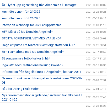
ÄFF lyfter upp egen talang från Akademin till Herrlaget
2021-04-01 10:02
Årsmöte genomfört 210325
2021-03-26 10:21
Årsmöte genomfört 210325
2021-03-26 10:15
Intersport webshop för 2021 är uppdaterad
2021-03-09 11:18
ÄFF-Målet på Mc Donalds Ängelholm
2021-03-08 10:28
STÖTTA FÖRENINGSLIVET MED VARJE KÖP
2021-03-05 09:01
Dags att putsa era fönster? Samtidigt stöttar du ÄFF!
2021-02-26 08:51
ÄFF i samarbete med Mc Donalds Ängelholm
2021-02-17 18:59
Säsongens nya fotbollsskor är här!
2021-02-17 11:24
Inga lättnader i restriktionerna kring Covid-19
2021-02-16 10:35
Information från Ängelholms FF Ängelholm, februari 2021
2021-02-10 10:12
Skånes FF:s riktlinjer utifrån gällande restriktioner 2021-02-
2021-02-09 07:51
08
Råd för träning i kallt väder.
2021-02-04 07:47
Nya rekommendationer gällande pandemin från Skånes FF
2021-01-26 07:43
2021-01-25
2021-01-23 16:26