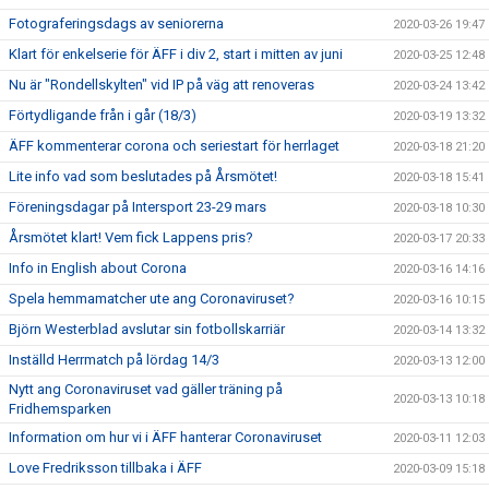
Fotograferingsdags av seniorerna
2020-03-26 19:47
Klart för enkelserie för ÄFF i div 2, start i mitten av juni
2020-03-25 12:48
Nu är "Rondellskylten" vid IP på väg att renoveras
2020-03-24 13:42
Förtydligande från i går (18/3)
2020-03-19 13:32
ÄFF kommenterar corona och seriestart för herrlaget
2020-03-18 21:20
Lite info vad som beslutades på Årsmötet!
2020-03-18 15:41
Föreningsdagar på Intersport 23-29 mars
2020-03-18 10:30
Årsmötet klart! Vem fick Lappens pris?
2020-03-17 20:33
Info in English about Corona
2020-03-16 14:16
Spela hemmamatcher ute ang Coronaviruset?
2020-03-16 10:15
Björn Westerblad avslutar sin fotbollskarriär
2020-03-14 13:32
Inställd Herrmatch på lördag 14/3
2020-03-13 12:00
Nytt ang Coronaviruset vad gäller träning på
2020-03-13 10:18
Fridhemsparken
Information om hur vi i ÄFF hanterar Coronaviruset
2020-03-11 12:03
Love Fredriksson tillbaka i ÄFF
2020-03-09 15:18