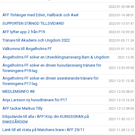
2022-01-20 08:48
ÄFF förlänger med Edvin, Hallbäck och Axel
2022-01-14 08:01
SUPPORTEN STÄNGD TILLSVIDARE!
2022-01-13 07:47
ÄFF lyfter upp 2 från P19
2022-01-10 09:20
Tränare till Akademi och Ungdom 2022
2022-01-05 11:24
Välkomna till Ängelholms FF
2022-01-01 10:16
Ängelholms FF söker en Utvecklingsansvarig Barn & Ungdom
2021-12-30
Ängelholms FF söker en driven huvudansvarig tränare för
2021-12-29 09:00
föreningens P19-lag
Ängelholms FF söker en driven assisterande tränare för
2021-12-21 15:30
föreningens P17-lag
MEDLEMSINFO #8
2021-12-20 08:01
Anja Larsson ny huvudtränare för P17
2021-12-15 16:29
ÄFF tackar Markus Tilly
2021-12-12 08:00
Erbjudande till alla i ÄFF! Köp din KUNGSGRAN på
2021-11-30 10:17
ENKEGÅRDEN!
Länk till att rösta på Matchens lirare i ÄFF 29/11
2021-11-28 12:12