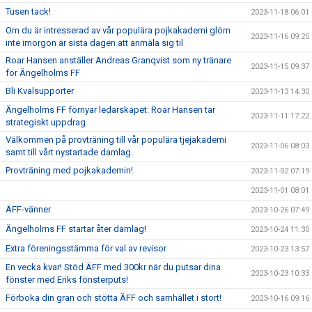
Tusen tack!
2023-11-18 06:01
Om du är intresserad av vår populära pojkakademi glöm
2023-11-16 09:25
inte imorgon är sista dagen att anmäla sig til
Roar Hansen anställer Andreas Granqvist som ny tränare
2023-11-15 09:37
för Ängelholms FF
Bli Kvalsupporter
2023-11-13 14:30
Ängelholms FF förnyar ledarskapet: Roar Hansen tar
2023-11-11 17:22
strategiskt uppdrag
Välkommen på provträning till vår populära tjejakademi
2023-11-06 08:03
samt till vårt nystartade damlag.
Provträning med pojkakademin!
2023-11-02 07:19
2023-11-01 08:01
ÄFF-vänner
2023-10-26 07:49
Ängelholms FF startar åter damlag!
2023-10-24 11:30
Extra föreningsstämma för val av revisor
2023-10-23 13:57
En vecka kvar! Stöd ÄFF med 300kr när du putsar dina
2023-10-23 10:33
fönster med Eriks fönsterputs!
Förboka din gran och stötta ÄFF och samhället i stort!
2023-10-16 09:16