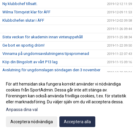
Ny klubbchef tillsatt.
2019-12-12 11:59
Wilma Törnqvist klar för ÄFF
2019-12-09 11:53
Klubbchefen slutar i ÄFF
2019-12-02 09:58
2019-11-26 09:44
Sista veckan för akademin innan vinteruppehåll
2019-11-25 08:34
Ge bort en sportig dröm!
2019-11-22 09:50
Vinnarna på ungdomsavslutningens tipspromenad
2019-11-22 07:43
Köp din Bingolott av vårt P13 lag
2019-11-15 09:16
Avslutning för ungdomslagen söndagen den 3 november
2019-10-30 09:04
KL 11:00
2019-10-19 10:02
För att hemsidan ska fungera korrekt använder vi nödvändiga
cookies från SportAdmin. Dessa går inte att stänga av.
Vi välkomnar Mikael " Ragge" Ragvald till ÄFF
2019-08-28 11:46
Föreningen kan också använda frivilliga cookies, t.ex. för statistik
F17 FÖR- EM Spanien - Sverige
2019-08-18 08:20
eller marknadsföring. Du väljer själv om du vill acceptera dessa.
Sommarproffsläger 2019
2019-08-14 11:14
Anpassa dina val
Vinnare i 50/50 lotteriet 11/8
2019-08-14 10:21
Acceptera nödvändiga
Acceptera alla
ÄFF söker matchsekreterare
2019-08-14 10:18
Angående gårdagens match i P19-Allsvenskan