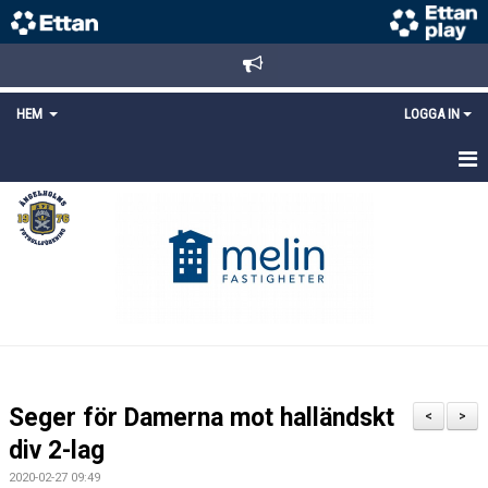
HEM
LOGGA IN
STARTSIDA
NYHETER
ANMÄLAN/REGISTRERING
POLICYS
FÖRKÖP BILJETTER
Seger för Damerna mot halländskt
<
>
LÄNKAR
div 2-lag
2020-02-27 09:49