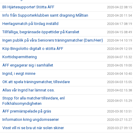
Bli Hjärtesupporter! Stötta ÄFF
2020-04-22 08:15
Info från Supporterklubben samt dragning Måltian
2020-04-20 11:54
Herrlagsmatch på lördag inställd
2020-04-17 08:19
Tillfälliga, begränsade öppettider på Kansliet
2020-04-15 08:49
Ingen publik på våra Seniorers träningsmatcher (Dam/Herr)
2020-04-14 10:19
Köp Bingolotto digitalt o stötta ÄFF
2020-04-09 12:59
Korttidspermittering
2020-04-07 15:32
ÄFF engagerar sig i samhället
2020-04-05 19:00
Ingrid, i evigt minne
2020-04-04 10:40
OK att spela träningsmatcher, tillsvidare
2020-04-03 15:05
Allas vår Ingrid har lämnat oss.
2020-04-02 15:38
Stopp för alla matcher tillsvidare, enl
2020-04-01 15:29
Folkhälsomyndigheten
ÄFF premiärspelade på gräs
2020-03-30 13:51
Information kring ungdomsserier
2020-03-27 15:27
Visst vill ni se bra ut när solen skiner
2020-03-27 09:13