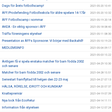
Dags för årets fotbollscamp!
2021-05-20 10:41
ÄFF/Prodefending Fotbollsskola för äldre spelare 14-17år
2021-05-20 10:32
ÄFF Fotbollscamp i sommar
2021-05-19 20:18
AKEA - En viktig sponsor i ÄFF
2021-05-18 08:40
Träffa föreningens styrelse!
2021-05-11 08:30
Presentation av ÄFFs Sponsorer. Vi börjar med Backahill!
2021-05-10 19:23
MEDLEMSINFO
2021-05-04 09:17
2021-05-03 15:22
Äntligen få vi spela enstaka matcher för barn födda 2002
2021-04-29 10:30
och senare
Matcher för barn födda 2002 och senare
2021-04-28 15:51
Seriestart framflyttad till helgen den 22-23 maj
2021-04-27 07:13
HÄLSA, RÖRELSE, IDROTT OCH KUNSKAP
2021-04-20 07:37
Knattepremiär
2021-04-19 07:39
Nya lock från EcoRetur
2021-04-14 11:11
Information från styrelsen
2021-04-12 07:24