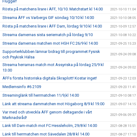
Flügger!
Rösta på matchens lirare i ÄFF, 10/10. Matchstart kl 14.00
2021-10-10 11:04
Streama ÄFF vs Varbergs GIF söndag 10/10 kl 14:00
2021-10-10 08:05
Rösta på matchens lirare i ÄFF Dam, lördag 9/10 kl 14.00
2021-10-09 12:57
Streama damernas sista seriematch på lördag 9/10
2021-10-08 10:22
Streama damernas matchen mot HGH FC 26/9 kl 14.00
2021-09-25 15:23
Supporterklubben lämnar bidrag till programmet Fysisk
2021-09-24 09:08
och Psykisk Hälsa
Streama herrarnas match mot Assyriska på lördag 25/9 kl
2021-09-24 09:02
13.00
ÄFFs första historiska digitala Skraplott! Kostar inget!
2021-09-23 12:03
Medlemsinfo #6 2109
2021-09-20 11:41
Streaminglänk till herrmatchen 11/9,kl 14.00
2021-09-10 08:17
Länk att streama dammatchen mot Högaborg 8/9 kl 19.00
2021-09-07 14:15
Var med och utveckla ÄFF genom deltagande i vårt
2021-09-06 09:37
Marknadsråd!
Länk till Dam-match mot FC Hessleholm, 29/8 kl 14.00
2021-08-28 15:51
Länk till herrmatchen mot Sävedalen 28/8 kl 14.00
2021-08-27 17:10