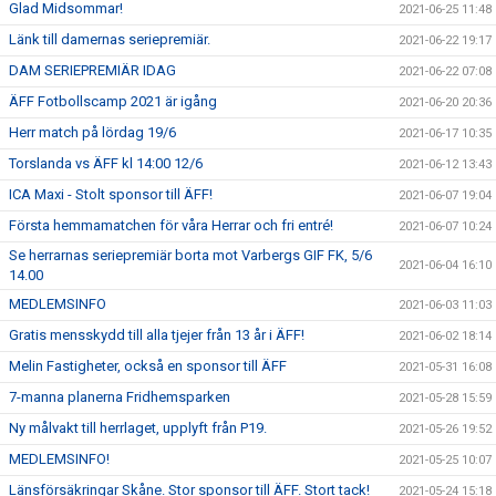
Glad Midsommar!
2021-06-25 11:48
Länk till damernas seriepremiär.
2021-06-22 19:17
DAM SERIEPREMIÄR IDAG
2021-06-22 07:08
ÄFF Fotbollscamp 2021 är igång
2021-06-20 20:36
Herr match på lördag 19/6
2021-06-17 10:35
Torslanda vs ÄFF kl 14:00 12/6
2021-06-12 13:43
ICA Maxi - Stolt sponsor till ÄFF!
2021-06-07 19:04
Första hemmamatchen för våra Herrar och fri entré!
2021-06-07 10:24
Se herrarnas seriepremiär borta mot Varbergs GIF FK, 5/6
2021-06-04 16:10
14.00
MEDLEMSINFO
2021-06-03 11:03
Gratis mensskydd till alla tjejer från 13 år i ÄFF!
2021-06-02 18:14
Melin Fastigheter, också en sponsor till ÄFF
2021-05-31 16:08
7-manna planerna Fridhemsparken
2021-05-28 15:59
Ny målvakt till herrlaget, upplyft från P19.
2021-05-26 19:52
MEDLEMSINFO!
2021-05-25 10:07
Länsförsäkringar Skåne. Stor sponsor till ÄFF. Stort tack!
2021-05-24 15:18