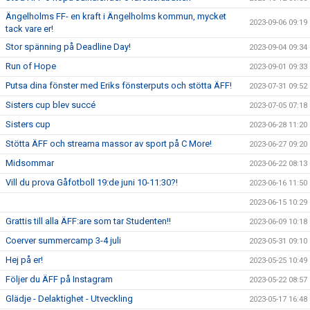
Ängelholms FF- en kraft i Ängelholms kommun, mycket
2023-09-06 09:19
tack vare er!
Stor spänning på Deadline Day!
2023-09-04 09:34
Run of Hope
2023-09-01 09:33
Putsa dina fönster med Eriks fönsterputs och stötta ÄFF!
2023-07-31 09:52
Sisters cup blev succé
2023-07-05 07:18
Sisters cup
2023-06-28 11:20
Stötta ÄFF och streama massor av sport på C More!
2023-06-27 09:20
Midsommar
2023-06-22 08:13
Vill du prova Gåfotboll 19:de juni 10-11:30?!
2023-06-16 11:50
2023-06-15 10:29
Grattis till alla ÄFF:are som tar Studenten!!
2023-06-09 10:18
Coerver summercamp 3-4 juli
2023-05-31 09:10
Hej på er!
2023-05-25 10:49
Följer du ÄFF på Instagram
2023-05-22 08:57
Glädje - Delaktighet - Utveckling
2023-05-17 16:48