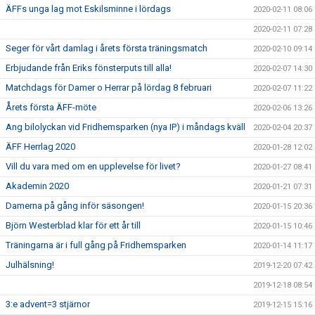
ÄFFs unga lag mot Eskilsminne i lördags
2020-02-11 08:06
2020-02-11 07:28
Seger för vårt damlag i årets första träningsmatch
2020-02-10 09:14
Erbjudande från Eriks fönsterputs till alla!
2020-02-07 14:30
Matchdags för Damer o Herrar på lördag 8 februari
2020-02-07 11:22
Årets första ÄFF-möte
2020-02-06 13:26
Ang bilolyckan vid Fridhemsparken (nya IP) i måndags kväll
2020-02-04 20:37
ÄFF Herrlag 2020
2020-01-28 12:02
Vill du vara med om en upplevelse för livet?
2020-01-27 08:41
Akademin 2020
2020-01-21 07:31
Damerna på gång inför säsongen!
2020-01-15 20:36
Björn Westerblad klar för ett år till
2020-01-15 10:46
Träningarna är i full gång på Fridhemsparken
2020-01-14 11:17
Julhälsning!
2019-12-20 07:42
2019-12-18 08:54
3:e advent=3 stjärnor
2019-12-15 15:16