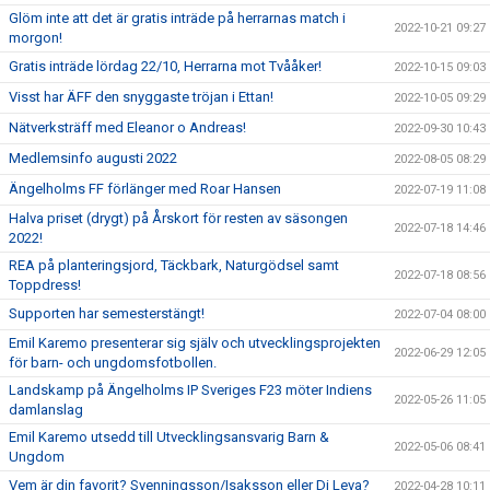
Glöm inte att det är gratis inträde på herrarnas match i
2022-10-21 09:27
morgon!
Gratis inträde lördag 22/10, Herrarna mot Tvååker!
2022-10-15 09:03
Visst har ÄFF den snyggaste tröjan i Ettan!
2022-10-05 09:29
Nätverksträff med Eleanor o Andreas!
2022-09-30 10:43
Medlemsinfo augusti 2022
2022-08-05 08:29
Ängelholms FF förlänger med Roar Hansen
2022-07-19 11:08
Halva priset (drygt) på Årskort för resten av säsongen
2022-07-18 14:46
2022!
REA på planteringsjord, Täckbark, Naturgödsel samt
2022-07-18 08:56
Toppdress!
Supporten har semesterstängt!
2022-07-04 08:00
Emil Karemo presenterar sig själv och utvecklingsprojekten
2022-06-29 12:05
för barn- och ungdomsfotbollen.
Landskamp på Ängelholms IP Sveriges F23 möter Indiens
2022-05-26 11:05
damlanslag
Emil Karemo utsedd till Utvecklingsansvarig Barn &
2022-05-06 08:41
Ungdom
Vem är din favorit? Svenningsson/Isaksson eller Di Leva?
2022-04-28 10:11