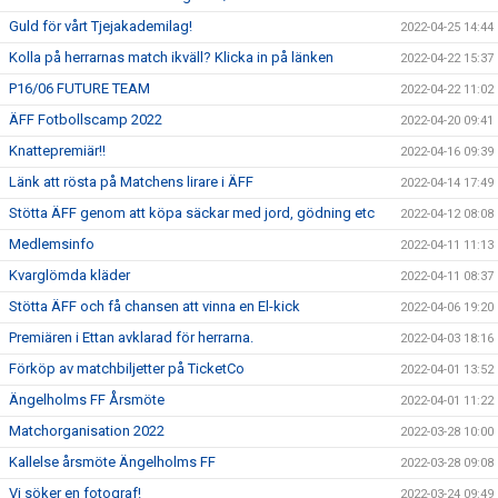
Guld för vårt Tjejakademilag!
2022-04-25 14:44
Kolla på herrarnas match ikväll? Klicka in på länken
2022-04-22 15:37
P16/06 FUTURE TEAM
2022-04-22 11:02
ÄFF Fotbollscamp 2022
2022-04-20 09:41
Knattepremiär!!
2022-04-16 09:39
Länk att rösta på Matchens lirare i ÄFF
2022-04-14 17:49
Stötta ÄFF genom att köpa säckar med jord, gödning etc
2022-04-12 08:08
Medlemsinfo
2022-04-11 11:13
Kvarglömda kläder
2022-04-11 08:37
Stötta ÄFF och få chansen att vinna en El-kick
2022-04-06 19:20
Premiären i Ettan avklarad för herrarna.
2022-04-03 18:16
Förköp av matchbiljetter på TicketCo
2022-04-01 13:52
Ängelholms FF Årsmöte
2022-04-01 11:22
Matchorganisation 2022
2022-03-28 10:00
Kallelse årsmöte Ängelholms FF
2022-03-28 09:08
Vi söker en fotograf!
2022-03-24 09:49