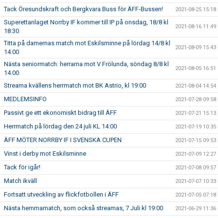
Tack Öresundskraft och Bergkvara Buss för ÄFF-Bussen!
2021-08-25 15:18
Superettanlaget Norrby IF kommer till IP på onsdag, 18/8 kl
2021-08-16 11:49
18:30
Titta på damernas match mot Eskilsminne på lördag 14/8 kl
2021-08-09 15:43
14.00
Nästa seniormatch: herrarna mot V Frölunda, söndag 8/8 kl
2021-08-05 16:51
14.00
Streama kvällens herrmatch mot BK Astrio, kl 19:00
2021-08-04 14:54
MEDLEMSINFO
2021-07-28 09:58
Passivt ge ett ekonomiskt bidrag till ÄFF
2021-07-21 15:13
Herrmatch på lördag den 24 juli KL 14:00
2021-07-19 10:35
ÄFF MÖTER NORRBY IF I SVENSKA CUPEN
2021-07-15 09:53
Vinst i derby mot Eskilsminne
2021-07-09 12:27
Tack för igår!
2021-07-08 09:57
Match ikväll
2021-07-07 10:33
Fortsatt utveckling av flickfotbollen i ÄFF
2021-07-05 07:18
Nästa hemmamatch, som också streamas, 7 Juli kl 19:00
2021-06-29 11:36