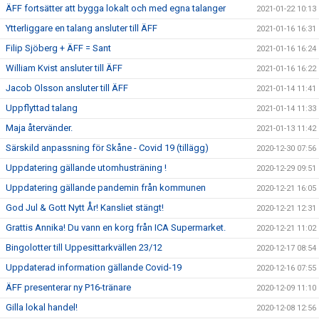
ÄFF fortsätter att bygga lokalt och med egna talanger
2021-01-22 10:13
Ytterliggare en talang ansluter till ÄFF
2021-01-16 16:31
Filip Sjöberg + ÄFF = Sant
2021-01-16 16:24
William Kvist ansluter till ÄFF
2021-01-16 16:22
Jacob Olsson ansluter till ÄFF
2021-01-14 11:41
Uppflyttad talang
2021-01-14 11:33
Maja återvänder.
2021-01-13 11:42
Särskild anpassning för Skåne - Covid 19 (tillägg)
2020-12-30 07:56
Uppdatering gällande utomhusträning !
2020-12-29 09:51
Uppdatering gällande pandemin från kommunen
2020-12-21 16:05
God Jul & Gott Nytt År! Kansliet stängt!
2020-12-21 12:31
Grattis Annika! Du vann en korg från ICA Supermarket.
2020-12-21 11:02
Bingolotter till Uppesittarkvällen 23/12
2020-12-17 08:54
Uppdaterad information gällande Covid-19
2020-12-16 07:55
ÄFF presenterar ny P16-tränare
2020-12-09 11:10
Gilla lokal handel!
2020-12-08 12:56