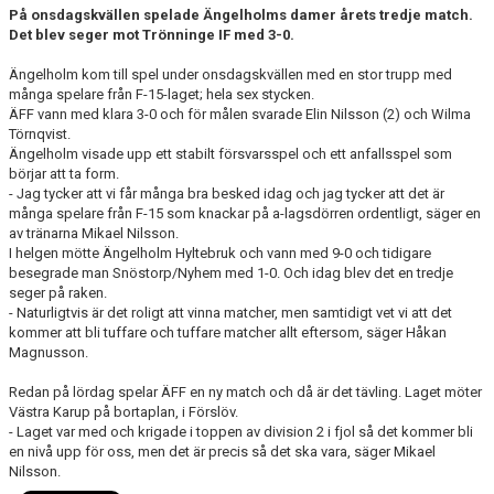
På onsdagskvällen spelade Ängelholms damer årets tredje match.
MEDLEMS OCH TRÄNINGSAVGIFTER
Det blev seger mot Trönninge IF med 3-0.
Ängelholm kom till spel under onsdagskvällen med en stor trupp med
många spelare från F-15-laget; hela sex stycken.
ÄFF vann med klara 3-0 och för målen svarade Elin Nilsson (2) och Wilma
Törnqvist.
Ängelholm visade upp ett stabilt försvarsspel och ett anfallsspel som
börjar att ta form.
- Jag tycker att vi får många bra besked idag och jag tycker att det är
många spelare från F-15 som knackar på a-lagsdörren ordentligt, säger en
av tränarna Mikael Nilsson.
I helgen mötte Ängelholm Hyltebruk och vann med 9-0 och tidigare
besegrade man Snöstorp/Nyhem med 1-0. Och idag blev det en tredje
seger på raken.
- Naturligtvis är det roligt att vinna matcher, men samtidigt vet vi att det
kommer att bli tuffare och tuffare matcher allt eftersom, säger Håkan
Magnusson.
Redan på lördag spelar ÄFF en ny match och då är det tävling. Laget möter
Västra Karup på bortaplan, i Förslöv.
- Laget var med och krigade i toppen av division 2 i fjol så det kommer bli
en nivå upp för oss, men det är precis så det ska vara, säger Mikael
Nilsson.