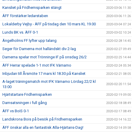
Kansliet på Fridhemsparken stängt
2020-03-06 11:30
ÄFF förstärker ledarstaben
2020-03-06 11:26
Lokalderby Vejby - ÄFF på tisdag den 10 mars KL 19.00
2020-03-04 07:24
Lunds BK vs. ÄFF 0-1
2020-03-02 10:24
Ängelholms FF lyfter upp talang
2020-02-28 14:45
Seger för Damerna mot halländskt div 2-lag
2020-02-27 09:49
Damerna spelar mot Trönninge IF på onsdag 26/2
2020-02-25 14:44
ÄFF Herrar spelade 1-1 mot IFK Värnamo
2020-02-24 05:34
Inbjudan till Årsmöte 17 mars kl 18.30 på Kansliet
2020-02-21 08:05
A-laget träningsmatch mot IFK Värnamo Lördag 22/2 kl
2020-02-20 11:54
13:00
Hjärtstartare Fridhemsparken
2020-02-19 09:00
Damsatsningen i full gång
2020-02-18 08:49
ÄFF vs BoIS 0-1
2020-02-17 08:49
Landskrona Bois på besök på Fridhemsparken
2020-02-14 16:22
ÄFF önskar alla en fantastisk Alla-Hjärtans-Dag!
2020-02-14 09:58