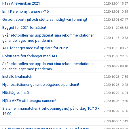
P19 i Allsvenskan 2021
2020-12-04 15:27
Emil Karemo ny tränare i P15
2020-12-01 10:35
Ge bort sport i jul och stötta samtidigt vår förening!
2020-12-01 07:47
Bygget för 2021 fortsätter!
2020-11-22 08:33
Skånefotbollen har uppdaterat sina rekommendationer
2020-11-18 10:53
gällande läget med pandemin.
ÄFF förlänger med två spelare för 2021!
2020-11-15 08:27
Robin Streifert förlänger med ÄFF
2020-11-05 22:05
Skånefotbollen har uppdaterat sina rekommendationer
2020-10-29 08:10
gällande läget med pandemin.
Inställd kvalmatch
2020-10-28 17:35
Nya restriktioner gällande pågående pandemi!
2020-10-28 10:28
Höstlägret inställt!
2020-10-27 16:04
Hjälp AKEA att besegra cancern!
2020-10-08 19:50
Sista hemmamatchen (förhoppningsvis) på lördag 10/10 kl
2020-10-07 16:06
16.00
2020-10-03 17:49