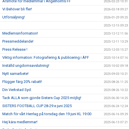
Årsmöte för medlemmar i Ängelholms FF
2026-02-23 10:31
Vi Behöver bli fler!
2026-02-18 09:27
Utförsäljning!
2026-01-29 09:25
2025-12-15 09:23
Medlemsinformation!
2025-12-12 11:56
Pressmeddelande!
2025-12-11 13:29
Press Release !
2025-12-03 15:27
Viktig information: Fotografering & publicering i ÄFF
2025-10-14 07:16
Inställd ungdomsavslutning!
2025-10-02 09:18
Nytt samarbete!
2025-09-03 10:21
Flügger färg 20% rabatt!
2025-08-26 11:25
Din Verkstad Syd.
2025-08-26 10:22
Tack ALLA som gjorde Sisters Cup 2025 möjlig!
2025-06-30 14:25
SISTERS FOOTBALL CUP 28-29:e juni 2025
2025-06-24 12:24
Match för vårt Herrlag på torsdag den 19 juni KL 19:00
2025-06-16 09:29
Hej kära medlemmar!
2025-06-13 07:21