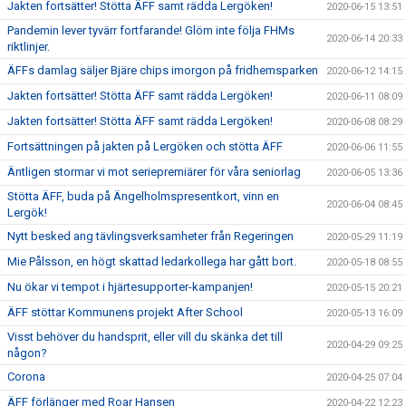
Jakten fortsätter! Stötta ÄFF samt rädda Lergöken!
2020-06-15 13:51
Pandemin lever tyvärr fortfarande! Glöm inte följa FHMs
2020-06-14 20:33
riktlinjer.
ÄFFs damlag säljer Bjäre chips imorgon på fridhemsparken
2020-06-12 14:15
Jakten fortsätter! Stötta ÄFF samt rädda Lergöken!
2020-06-11 08:09
Jakten fortsätter! Stötta ÄFF samt rädda Lergöken!
2020-06-08 08:29
Fortsättningen på jakten på Lergöken och stötta ÄFF
2020-06-06 11:55
Äntligen stormar vi mot seriepremiärer för våra seniorlag
2020-06-05 13:36
Stötta ÄFF, buda på Ängelholmspresentkort, vinn en
2020-06-04 08:45
Lergök!
Nytt besked ang tävlingsverksamheter från Regeringen
2020-05-29 11:19
Mie Pålsson, en högt skattad ledarkollega har gått bort.
2020-05-18 08:55
Nu ökar vi tempot i hjärtesupporter-kampanjen!
2020-05-15 20:21
ÄFF stöttar Kommunens projekt After School
2020-05-13 16:09
Visst behöver du handsprit, eller vill du skänka det till
2020-04-29 09:25
någon?
Corona
2020-04-25 07:04
ÄFF förlänger med Roar Hansen
2020-04-22 12:23