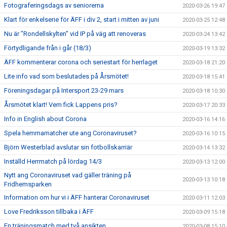
Fotograferingsdags av seniorerna
2020-03-26 19:47
Klart för enkelserie för ÄFF i div 2, start i mitten av juni
2020-03-25 12:48
Nu är "Rondellskylten" vid IP på väg att renoveras
2020-03-24 13:42
Förtydligande från i går (18/3)
2020-03-19 13:32
ÄFF kommenterar corona och seriestart för herrlaget
2020-03-18 21:20
Lite info vad som beslutades på Årsmötet!
2020-03-18 15:41
Föreningsdagar på Intersport 23-29 mars
2020-03-18 10:30
Årsmötet klart! Vem fick Lappens pris?
2020-03-17 20:33
Info in English about Corona
2020-03-16 14:16
Spela hemmamatcher ute ang Coronaviruset?
2020-03-16 10:15
Björn Westerblad avslutar sin fotbollskarriär
2020-03-14 13:32
Inställd Herrmatch på lördag 14/3
2020-03-13 12:00
Nytt ang Coronaviruset vad gäller träning på
2020-03-13 10:18
Fridhemsparken
Information om hur vi i ÄFF hanterar Coronaviruset
2020-03-11 12:03
Love Fredriksson tillbaka i ÄFF
2020-03-09 15:18
En träningsmatch med två ansikten
2020-03-08 15:10