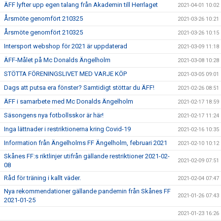
ÄFF lyfter upp egen talang från Akademin till Herrlaget
2021-04-01 10:02
Årsmöte genomfört 210325
2021-03-26 10:21
Årsmöte genomfört 210325
2021-03-26 10:15
Intersport webshop för 2021 är uppdaterad
2021-03-09 11:18
ÄFF-Målet på Mc Donalds Ängelholm
2021-03-08 10:28
STÖTTA FÖRENINGSLIVET MED VARJE KÖP
2021-03-05 09:01
Dags att putsa era fönster? Samtidigt stöttar du ÄFF!
2021-02-26 08:51
ÄFF i samarbete med Mc Donalds Ängelholm
2021-02-17 18:59
Säsongens nya fotbollsskor är här!
2021-02-17 11:24
Inga lättnader i restriktionerna kring Covid-19
2021-02-16 10:35
Information från Ängelholms FF Ängelholm, februari 2021
2021-02-10 10:12
Skånes FF:s riktlinjer utifrån gällande restriktioner 2021-02-
2021-02-09 07:51
08
Råd för träning i kallt väder.
2021-02-04 07:47
Nya rekommendationer gällande pandemin från Skånes FF
2021-01-26 07:43
2021-01-25
2021-01-23 16:26