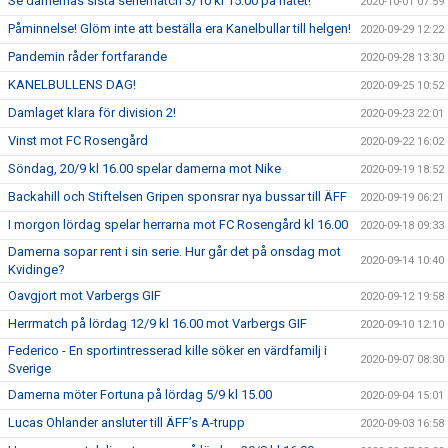
Se damernas sista seriematch 3/10 kl 15.00 på nätet!
2020-10-01 07:59
Påminnelse! Glöm inte att beställa era Kanelbullar till helgen!
2020-09-29 12:22
Pandemin råder fortfarande
2020-09-28 13:30
KANELBULLENS DAG!
2020-09-25 10:52
Damlaget klara för division 2!
2020-09-23 22:01
Vinst mot FC Rosengård
2020-09-22 16:02
Söndag, 20/9 kl 16.00 spelar damerna mot Nike
2020-09-19 18:52
Backahill och Stiftelsen Gripen sponsrar nya bussar till ÄFF
2020-09-19 06:21
I morgon lördag spelar herrarna mot FC Rosengård kl 16.00
2020-09-18 09:33
Damerna sopar rent i sin serie. Hur går det på onsdag mot
2020-09-14 10:40
Kvidinge?
Oavgjort mot Varbergs GIF
2020-09-12 19:58
Herrmatch på lördag 12/9 kl 16.00 mot Varbergs GIF
2020-09-10 12:10
Federico - En sportintresserad kille söker en värdfamilj i
2020-09-07 08:30
Sverige
Damerna möter Fortuna på lördag 5/9 kl 15.00
2020-09-04 15:01
Lucas Ohlander ansluter till ÄFF’s A-trupp
2020-09-03 16:58