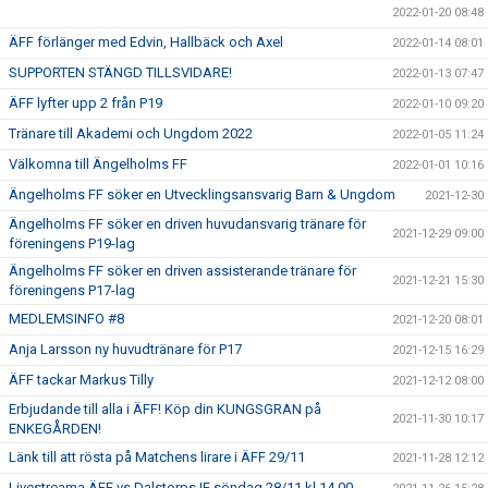
2022-01-20 08:48
ÄFF förlänger med Edvin, Hallbäck och Axel
2022-01-14 08:01
SUPPORTEN STÄNGD TILLSVIDARE!
2022-01-13 07:47
ÄFF lyfter upp 2 från P19
2022-01-10 09:20
Tränare till Akademi och Ungdom 2022
2022-01-05 11:24
Välkomna till Ängelholms FF
2022-01-01 10:16
Ängelholms FF söker en Utvecklingsansvarig Barn & Ungdom
2021-12-30
Ängelholms FF söker en driven huvudansvarig tränare för
2021-12-29 09:00
föreningens P19-lag
Ängelholms FF söker en driven assisterande tränare för
2021-12-21 15:30
föreningens P17-lag
MEDLEMSINFO #8
2021-12-20 08:01
Anja Larsson ny huvudtränare för P17
2021-12-15 16:29
ÄFF tackar Markus Tilly
2021-12-12 08:00
Erbjudande till alla i ÄFF! Köp din KUNGSGRAN på
2021-11-30 10:17
ENKEGÅRDEN!
Länk till att rösta på Matchens lirare i ÄFF 29/11
2021-11-28 12:12
Livestreama ÄFF vs Dalstorps IF söndag 28/11 kl 14.00