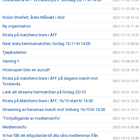
2021-11-26 15:28
2021-11-25 09:14
Robin Streifert, årets Målvakt i div2
2021-11-24 14:16
Ny organisation
2021-11-16 11:34
Rösta på matchens lirare i ÄFF
2021-11-13 13:23
Näst sista hemmamatchen, lördag 13/11 kl 14:00
2021-11-12 08:54
Tjejakademin
2021-11-10 09:17
Varning !!
2021-10-28 09:55
Höstcupen blev en succé!!
2021-10-24 18:37
Rösta på matchens lirare i ÄFF på dagens match mot
2021-10-23 12:41
Torslanda.
Länk att streama herrmatchen på lördag 23/10
2021-10-21 10:51
Rösta på Matchens lirare i ÄFF, 16/10 start kl 14.00
2021-10-16 12:23
Streaming av herrarnas match mot Vinberg 16/10 kl 14.00
2021-10-15 10:11
”Förtydligande av medlemsinfo!
2021-10-13 13:31
Medlemsinfo
2021-10-13 06:48
Vi har fått ett erbjudande till alla våra medlemmar från
2021-10-12 13:34