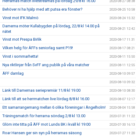
Herrarnas match livestreamas på lördag 29/8 kl 16.00
2020-08-27 08:38
Behöver ni ha hjälp med att putsa era fönster?
2020-08-25 10:58
Vinst mot IFK Malmö
2020-08-24 15:32
Damerna möter Kullabygden på lördag, 22/8 kl 14.00 på
2020-08-21 12:42
nätet
Vinst mot Prespa Birlik
2020-08-17 11:31
Vilken helg för ÄFFs seniorlag samt P19!
2020-08-17 08:21
Vinst i sommarhetta!
2020-08-11 15:50
Nya riktlinjer från SvFF ang publik på våra matcher
2020-08-11 12:55
ÄFF damlag
2020-08-10 09:57
2020-08-10 09:32
Länk till Damernas seriepremiär 11/8 kl 19.00
2020-08-10 08:30
Länk till att se herrmatchen live lördag 8/8 kl 16.00
2020-08-07 12:17
Ett samarrangemang mellan 6 olika föreningar i Ängelholm!
2020-08-04 15:58
Träningsmatch för herrarna söndag 2/8 kl 13.00
2020-07-31 11:22
Glöm inte titta på ÄFF mot Lunds BK i kväll kl 19:00
2020-07-30 16:13
Roar Hansen ger sin syn på herrarnas säsong
2020-07-27 11:20