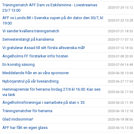
Träningsmatch ÄFF Dam vs Eskilsminne - Livestreamas
2020-07-24 15:12
25/7 13:00
ÄFF vs Lunds BK i Svenska cupen på din dator den 30/7, kl
2020-07-23 10:28
19:00
Vi sänder kvällens träningsmatch
2020-07-21 18:35
Semesterstängt på kanslierna
2020-07-17 07:13
Vi gratulerar Assad till sitt första allsvenska mål!
2020-07-16 18:56
Ängelholms FF förstärker inför hösten
2020-07-08 20:50
En konstig säsong
2020-07-04 14:48
Meddelande från en av våra sponsorer
2020-06-30 13:04
Nybörjarstrul på vår livesändning
2020-06-27 17:54
Hemmapremiär för herrarna lördag 27/6 kl 16.00. Kan ses
2020-06-26 17:54
via länk
Ängelholmsföreningar i samarbete på stan v. 33
2020-06-25 11:39
Träningsmatcher för herrarna
2020-06-18 12:18
Glad midsommar!
2020-06-18 08:56
ÄFF har fått en egen glass.
2020-06-16 13:30