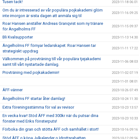
Tusen tack!
2023-11-18 06:01
Om du är intresserad av vår populära pojkakademi glöm
2023-11-16 09:25
inte imorgon är sista dagen att anmäla sig til
Roar Hansen anställer Andreas Granqvist som ny tränare
2023-11-15 09:37
för Ängelholms FF
Bli Kvalsupporter
2023-11-13 14:30
Ängelholms FF förnyar ledarskapet: Roar Hansen tar
2023-11-11 17:22
strategiskt uppdrag
Välkommen på provträning till vår populära tjejakademi
2023-11-06 08:03
samt till vårt nystartade damlag.
Provträning med pojkakademin!
2023-11-02 07:19
2023-11-01 08:01
ÄFF-vänner
2023-10-26 07:49
Ängelholms FF startar åter damlag!
2023-10-24 11:30
Extra föreningsstämma för val av revisor
2023-10-23 13:57
En vecka kvar! Stöd ÄFF med 300kr när du putsar dina
2023-10-23 10:33
fönster med Eriks fönsterputs!
Förboka din gran och stötta ÄFF och samhället i stort!
2023-10-16 09:16
Stöd ÄFF o köpa Julkalender o Idrottsrabatten
2023-10-12 09:56