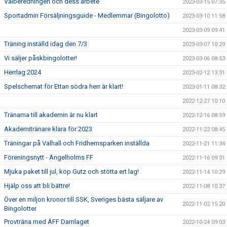
Valberedningen och dess arbete
2023-03-15 07:35
Sportadmin Försäljningsguide - Medlemmar (Bingolotto)
2023-03-10 11:58
2023-03-09 09:41
Träning inställd idag den 7/3
2023-03-07 10:29
Vi säljer påskbingolotter!
2023-03-06 08:53
Herrlag 2024
2023-02-12 13:31
Spelschemat för Ettan södra herr är klart!
2023-01-11 08:32
2022-12-27 10:10
Tränarna till akademin är nu klart
2022-12-16 08:59
Akademitränare klara för 2023
2022-11-22 08:45
Träningar på Valhall och Fridhemsparken inställda
2022-11-21 11:34
Föreningsnytt - Ängelholms FF
2022-11-16 09:31
Mjuka paket till jul, köp Gutz och stötta ert lag!
2022-11-14 10:29
Hjälp oss att bli bättre!
2022-11-08 10:37
Över en miljon kronor till SSK, Sveriges bästa säljare av
2022-11-02 15:20
Bingolotter
Provträna med ÄFF Damlaget
2022-10-24 09:03