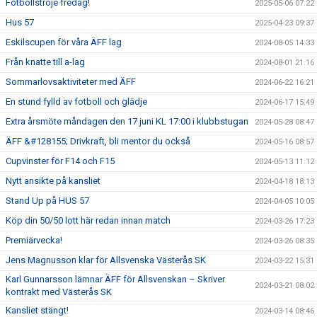
Fotbollströje fredag!
2025-05-06 07:22
Hus 57
2025-04-23 09:37
Eskilscupen för våra ÄFF lag
2024-08-05 14:33
Från knatte till a-lag
2024-08-01 21:16
Sommarlovsaktiviteter med ÄFF
2024-06-22 16:21
En stund fylld av fotboll och glädje
2024-06-17 15:49
Extra årsmöte måndagen den 17 juni KL 17:00 i klubbstugan
2024-05-28 08:47
ÄFF &#128155; Drivkraft, bli mentor du också
2024-05-16 08:57
Cupvinster för F14 och F15
2024-05-13 11:12
Nytt ansikte på kansliet
2024-04-18 18:13
Stand Up på HUS 57
2024-04-05 10:05
Köp din 50/50 lott här redan innan match
2024-03-26 17:23
Premiärvecka!
2024-03-26 08:35
Jens Magnusson klar för Allsvenska Västerås SK
2024-03-22 15:31
Karl Gunnarsson lämnar ÄFF för Allsvenskan – Skriver
2024-03-21 08:02
kontrakt med Västerås SK
Kansliet stängt!
2024-03-14 08:46