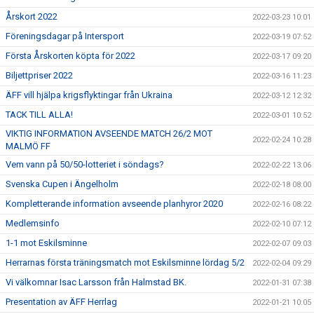
Årskort 2022
2022-03-23 10:01
Föreningsdagar på Intersport
2022-03-19 07:52
Första Årskorten köpta för 2022
2022-03-17 09:20
Biljettpriser 2022
2022-03-16 11:23
ÄFF vill hjälpa krigsflyktingar från Ukraina
2022-03-12 12:32
TACK TILL ALLA!
2022-03-01 10:52
VIKTIG INFORMATION AVSEENDE MATCH 26/2 MOT
2022-02-24 10:28
MALMÖ FF
Vem vann på 50/50-lotteriet i söndags?
2022-02-22 13:06
Svenska Cupen i Ängelholm
2022-02-18 08:00
Kompletterande information avseende planhyror 2020
2022-02-16 08:22
Medlemsinfo
2022-02-10 07:12
1-1 mot Eskilsminne
2022-02-07 09:03
Herrarnas första träningsmatch mot Eskilsminne lördag 5/2
2022-02-04 09:29
Vi välkomnar Isac Larsson från Halmstad BK.
2022-01-31 07:38
Presentation av ÄFF Herrlag
2022-01-21 10:05