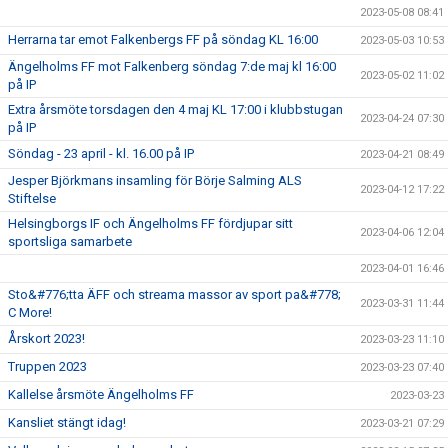
2023-05-08 08:41
Herrarna tar emot Falkenbergs FF på söndag KL 16:00
2023-05-03 10:53
Ängelholms FF mot Falkenberg söndag 7:de maj kl 16:00
2023-05-02 11:02
på IP
Extra årsmöte torsdagen den 4 maj KL 17:00 i klubbstugan
2023-04-24 07:30
på IP
Söndag - 23 april - kl. 16.00 på IP
2023-04-21 08:49
Jesper Björkmans insamling för Börje Salming ALS
2023-04-12 17:22
Stiftelse
Helsingborgs IF och Ängelholms FF fördjupar sitt
2023-04-06 12:04
sportsliga samarbete
2023-04-01 16:46
Sto&#776;tta ÄFF och streama massor av sport pa&#778;
2023-03-31 11:44
C More!
Årskort 2023!
2023-03-23 11:10
Truppen 2023
2023-03-23 07:40
Kallelse årsmöte Ängelholms FF
2023-03-23
Kansliet stängt idag!
2023-03-21 07:29