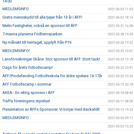
14.00
MEDLEMSINFO
2021-06-03 11:03
Gratis mensskydd till alla tjejer från 13 år i ÄFF!
2021-06-02 18:14
Melin Fastigheter, också en sponsor till ÄFF
2021-05-31 16:08
7-manna planerna Fridhemsparken
2021-05-28 15:59
Ny målvakt till herrlaget, upplyft från P19.
2021-05-26 19:52
MEDLEMSINFO!
2021-05-25 10:07
Länsförsäkringar Skåne. Stor sponsor till ÄFF. Stort tack!
2021-05-24 15:18
Dags för årets fotbollscamp!
2021-05-20 10:41
ÄFF/Prodefending Fotbollsskola för äldre spelare 14-17år
2021-05-20 10:32
ÄFF Fotbollscamp i sommar
2021-05-19 20:18
AKEA - En viktig sponsor i ÄFF
2021-05-18 08:40
Träffa föreningens styrelse!
2021-05-11 08:30
Presentation av ÄFFs Sponsorer. Vi börjar med Backahill!
2021-05-10 19:23
MEDLEMSINFO
2021-05-04 09:17
2021-05-03 15:22