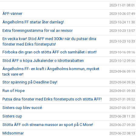
2023-11-01 08:01
ÄFF-vänner
2023-10-26 07:49
Ängelholms FF startar åter damlag!
2023-10-24 11:30
Extra föreningsstämma för val av revisor
2023-10-23 13:57
En vecka kvar! Stöd ÄFF med 300kr när du putsar dina
2023-10-23 10:33
fönster med Eriks fönsterputs!
Förboka din gran och stötta ÄFF och samhället i stort!
2023-10-16 09:16
Stöd ÄFF o köpa Julkalender o Idrottsrabatten
2023-10-12 09:56
Ängelholms FF- en kraft i Ängelholms kommun, mycket
2023-09-06 09:19
tack vare er!
Stor spänning på Deadline Day!
2023-09-04 09:34
Run of Hope
2023-09-01 09:33
Putsa dina fönster med Eriks fönsterputs och stötta ÄFF!
2023-07-31 09:52
Sisters cup blev succé
2023-07-05 07:18
Sisters cup
2023-06-28 11:20
Stötta ÄFF och streama massor av sport på C More!
2023-06-27 09:20
Midsommar
2023-06-22 08:13