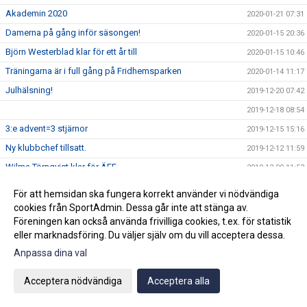
Akademin 2020
2020-01-21 07:31
Damerna på gång inför säsongen!
2020-01-15 20:36
Björn Westerblad klar för ett år till
2020-01-15 10:46
Träningarna är i full gång på Fridhemsparken
2020-01-14 11:17
Julhälsning!
2019-12-20 07:42
2019-12-18 08:54
3:e advent=3 stjärnor
2019-12-15 15:16
Ny klubbchef tillsatt.
2019-12-12 11:59
Wilma Törnqvist klar för ÄFF
2019-12-09 11:53
Klubbchefen slutar i ÄFF
2019-12-02 09:58
För att hemsidan ska fungera korrekt använder vi nödvändiga
2019-11-26 09:44
cookies från SportAdmin. Dessa går inte att stänga av.
Föreningen kan också använda frivilliga cookies, t.ex. för statistik
Sista veckan för akademin innan vinteruppehåll
2019-11-25 08:34
eller marknadsföring. Du väljer själv om du vill acceptera dessa.
Ge bort en sportig dröm!
2019-11-22 09:50
Anpassa dina val
Vinnarna på ungdomsavslutningens tipspromenad
2019-11-22 07:43
Acceptera nödvändiga
Acceptera alla
Köp din Bingolott av vårt P13 lag
2019-11-15 09:16
Avslutning för ungdomslagen söndagen den 3 november
2019-10-30 09:04