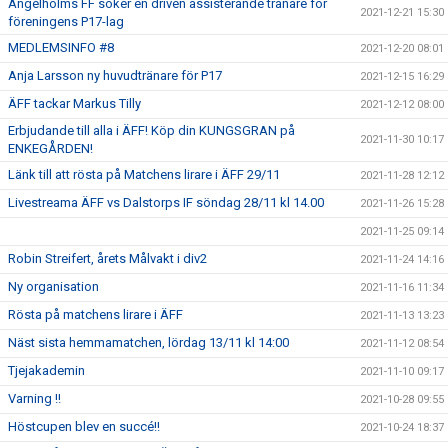
Ängelholms FF söker en driven assisterande tränare för
2021-12-21 15:30
föreningens P17-lag
MEDLEMSINFO #8
2021-12-20 08:01
Anja Larsson ny huvudtränare för P17
2021-12-15 16:29
ÄFF tackar Markus Tilly
2021-12-12 08:00
Erbjudande till alla i ÄFF! Köp din KUNGSGRAN på
2021-11-30 10:17
ENKEGÅRDEN!
Länk till att rösta på Matchens lirare i ÄFF 29/11
2021-11-28 12:12
Livestreama ÄFF vs Dalstorps IF söndag 28/11 kl 14.00
2021-11-26 15:28
2021-11-25 09:14
Robin Streifert, årets Målvakt i div2
2021-11-24 14:16
Ny organisation
2021-11-16 11:34
Rösta på matchens lirare i ÄFF
2021-11-13 13:23
Näst sista hemmamatchen, lördag 13/11 kl 14:00
2021-11-12 08:54
Tjejakademin
2021-11-10 09:17
Varning !!
2021-10-28 09:55
Höstcupen blev en succé!!
2021-10-24 18:37