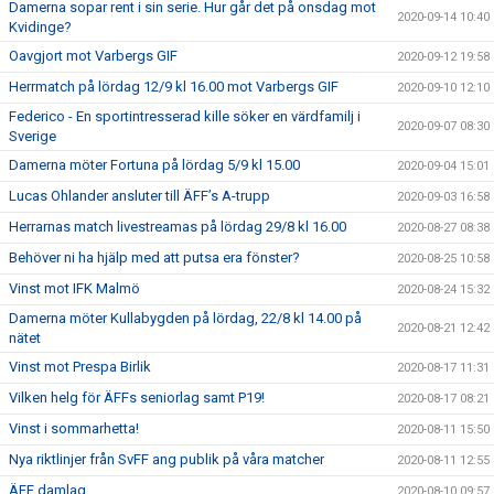
Damerna sopar rent i sin serie. Hur går det på onsdag mot
2020-09-14 10:40
Kvidinge?
Oavgjort mot Varbergs GIF
2020-09-12 19:58
Herrmatch på lördag 12/9 kl 16.00 mot Varbergs GIF
2020-09-10 12:10
Federico - En sportintresserad kille söker en värdfamilj i
2020-09-07 08:30
Sverige
Damerna möter Fortuna på lördag 5/9 kl 15.00
2020-09-04 15:01
Lucas Ohlander ansluter till ÄFF’s A-trupp
2020-09-03 16:58
Herrarnas match livestreamas på lördag 29/8 kl 16.00
2020-08-27 08:38
Behöver ni ha hjälp med att putsa era fönster?
2020-08-25 10:58
Vinst mot IFK Malmö
2020-08-24 15:32
Damerna möter Kullabygden på lördag, 22/8 kl 14.00 på
2020-08-21 12:42
nätet
Vinst mot Prespa Birlik
2020-08-17 11:31
Vilken helg för ÄFFs seniorlag samt P19!
2020-08-17 08:21
Vinst i sommarhetta!
2020-08-11 15:50
Nya riktlinjer från SvFF ang publik på våra matcher
2020-08-11 12:55
ÄFF damlag
2020-08-10 09:57