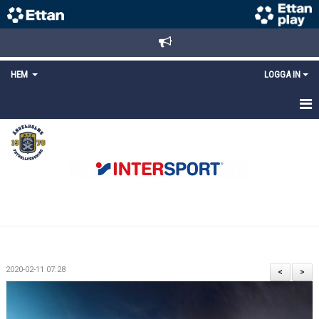
HEM
LOGGA IN
STARTSIDA
NYHETER
ANMÄLAN/REGISTRERING
POLICYS
FÖRKÖP BILJETTER
2020-02-11 07:28
<
>
LÄNKAR