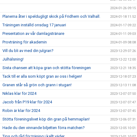
2024-01-26 09:15
Planerna åter i speldugligt skick på Fridhem och Valhall.
2024-01-18 11:52
Träningen inställd onsdag 17 januari
2024-01-17 09:22
Presentation av vår damlagstränare
2024-01-11 09:03
Provträning för akademin
2024-01-09 08:08
Vill du bli av med din julgran?
2023-12-29 07:26
Julhälsning!
2023-12-22 12:00
Sista chansen att köpa gran och stötta föreningen
2023-12-21 18:35
Tack till er alla som köpt gran av oss i helgen!
2023-12-18 07:23
Granen står så grön och grann i stugan!
2023-12-13 11:08
Niklas klar för 2024
2023-12-07 07:50
Jacob från P19 klar för 2024
2023-12-07 07:47
Robin är klar för 2024
2023-12-07 07:45
Stötta föreningslivet köp din gran på hemmaplan!
2023-12-06 07:31
Hade du den vinnande biljetten förra matchen?
2023-12-05 10:01
Tips och råd för träning i kallt väder
2023-12-01 10:07