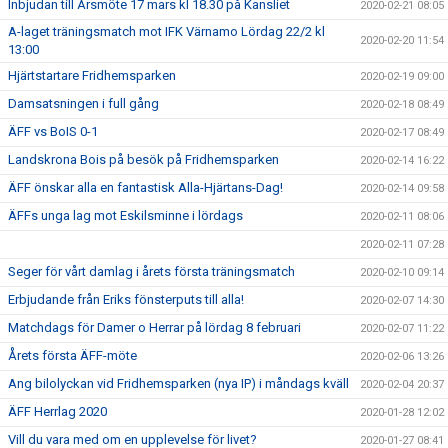
Inbjudan till Årsmöte 17 mars kl 18.30 på Kansliet
2020-02-21 08:05
A-laget träningsmatch mot IFK Värnamo Lördag 22/2 kl
2020-02-20 11:54
13:00
Hjärtstartare Fridhemsparken
2020-02-19 09:00
Damsatsningen i full gång
2020-02-18 08:49
ÄFF vs BoIS 0-1
2020-02-17 08:49
Landskrona Bois på besök på Fridhemsparken
2020-02-14 16:22
ÄFF önskar alla en fantastisk Alla-Hjärtans-Dag!
2020-02-14 09:58
ÄFFs unga lag mot Eskilsminne i lördags
2020-02-11 08:06
2020-02-11 07:28
Seger för vårt damlag i årets första träningsmatch
2020-02-10 09:14
Erbjudande från Eriks fönsterputs till alla!
2020-02-07 14:30
Matchdags för Damer o Herrar på lördag 8 februari
2020-02-07 11:22
Årets första ÄFF-möte
2020-02-06 13:26
Ang bilolyckan vid Fridhemsparken (nya IP) i måndags kväll
2020-02-04 20:37
ÄFF Herrlag 2020
2020-01-28 12:02
Vill du vara med om en upplevelse för livet?
2020-01-27 08:41