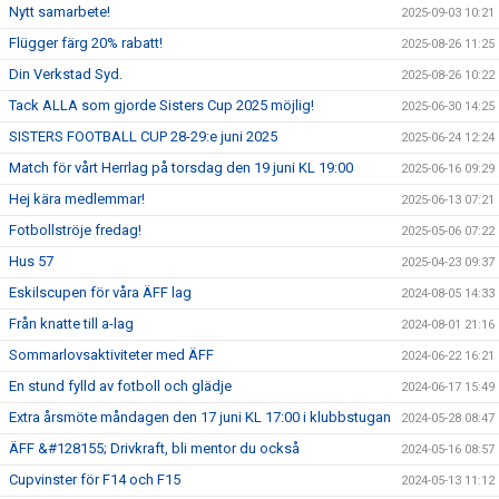
Nytt samarbete!
2025-09-03 10:21
Flügger färg 20% rabatt!
2025-08-26 11:25
Din Verkstad Syd.
2025-08-26 10:22
Tack ALLA som gjorde Sisters Cup 2025 möjlig!
2025-06-30 14:25
SISTERS FOOTBALL CUP 28-29:e juni 2025
2025-06-24 12:24
Match för vårt Herrlag på torsdag den 19 juni KL 19:00
2025-06-16 09:29
Hej kära medlemmar!
2025-06-13 07:21
Fotbollströje fredag!
2025-05-06 07:22
Hus 57
2025-04-23 09:37
Eskilscupen för våra ÄFF lag
2024-08-05 14:33
Från knatte till a-lag
2024-08-01 21:16
Sommarlovsaktiviteter med ÄFF
2024-06-22 16:21
En stund fylld av fotboll och glädje
2024-06-17 15:49
Extra årsmöte måndagen den 17 juni KL 17:00 i klubbstugan
2024-05-28 08:47
ÄFF &#128155; Drivkraft, bli mentor du också
2024-05-16 08:57
Cupvinster för F14 och F15
2024-05-13 11:12