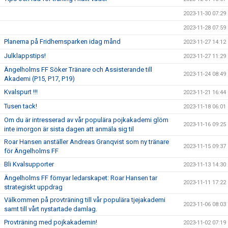
2023-11-30 07:29
2023-11-28 07:59
Planerna på Fridhemsparken idag månd
2023-11-27 14:12
Julklappstips!
2023-11-27 11:29
Ängelholms FF Söker Tränare och Assisterande till
2023-11-24 08:49
Akademi (P15, P17, P19)
Kvalspurt !!!
2023-11-21 16:44
Tusen tack!
2023-11-18 06:01
Om du är intresserad av vår populära pojkakademi glöm
2023-11-16 09:25
inte imorgon är sista dagen att anmäla sig til
Roar Hansen anställer Andreas Granqvist som ny tränare
2023-11-15 09:37
för Ängelholms FF
Bli Kvalsupporter
2023-11-13 14:30
Ängelholms FF förnyar ledarskapet: Roar Hansen tar
2023-11-11 17:22
strategiskt uppdrag
Välkommen på provträning till vår populära tjejakademi
2023-11-06 08:03
samt till vårt nystartade damlag.
Provträning med pojkakademin!
2023-11-02 07:19