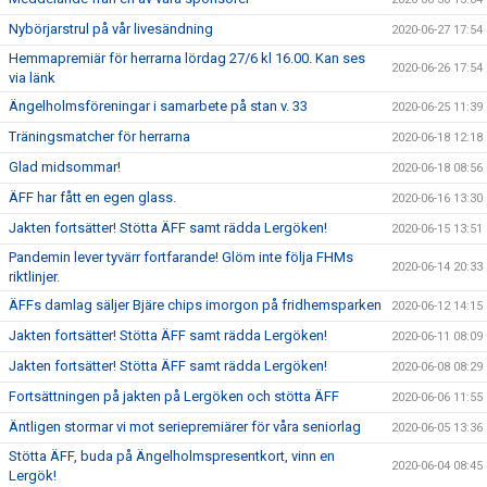
Nybörjarstrul på vår livesändning
2020-06-27 17:54
Hemmapremiär för herrarna lördag 27/6 kl 16.00. Kan ses
2020-06-26 17:54
via länk
Ängelholmsföreningar i samarbete på stan v. 33
2020-06-25 11:39
Träningsmatcher för herrarna
2020-06-18 12:18
Glad midsommar!
2020-06-18 08:56
ÄFF har fått en egen glass.
2020-06-16 13:30
Jakten fortsätter! Stötta ÄFF samt rädda Lergöken!
2020-06-15 13:51
Pandemin lever tyvärr fortfarande! Glöm inte följa FHMs
2020-06-14 20:33
riktlinjer.
ÄFFs damlag säljer Bjäre chips imorgon på fridhemsparken
2020-06-12 14:15
Jakten fortsätter! Stötta ÄFF samt rädda Lergöken!
2020-06-11 08:09
Jakten fortsätter! Stötta ÄFF samt rädda Lergöken!
2020-06-08 08:29
Fortsättningen på jakten på Lergöken och stötta ÄFF
2020-06-06 11:55
Äntligen stormar vi mot seriepremiärer för våra seniorlag
2020-06-05 13:36
Stötta ÄFF, buda på Ängelholmspresentkort, vinn en
2020-06-04 08:45
Lergök!