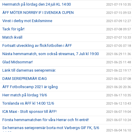
Herrmatch på lördag den 24 juli KL 14:00
2021-07-19 10:35
ÄFF MÖTER NORRBY IF I SVENSKA CUPEN
2021-07-15 09:53
Vinst i derby mot Eskilsminne
2021-07-09 12:27
Tack för igår!
2021-07-08 09:57
Match ikväll
2021-07-07 10:33
Fortsatt utveckling av flickfotbollen i ÄFF
2021-07-05 07:18
Nästa hemmamatch, som också streamas, 7 Juli kl 19:00
2021-06-29 11:36
Glad Midsommar!
2021-06-25 11:48
Länk till damernas seriepremiär.
2021-06-22 19:17
DAM SERIEPREMIÄR IDAG
2021-06-22 07:08
ÄFF Fotbollscamp 2021 är igång
2021-06-20 20:36
Herr match på lördag 19/6
2021-06-17 10:35
Torslanda vs ÄFF kl 14:00 12/6
2021-06-12 13:43
ICA Maxi - Stolt sponsor till ÄFF!
2021-06-07 19:04
Första hemmamatchen för våra Herrar och fri entré!
2021-06-07 10:24
Se herrarnas seriepremiär borta mot Varbergs GIF FK, 5/6
2021-06-04 16:10