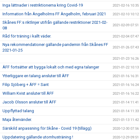
Inga lättnader i restriktionerna kring Covid-19
2021-02-16 10:35
Information från Ängelholms FF Ängelholm, februari 2021
2021-02-10 10:12
Skånes FF:s riktlinjer utifrån gällande restriktioner 2021-02-
2021-02-09 07:51
08
Råd för träning i kallt väder.
2021-02-04 07:47
Nya rekommendationer gällande pandemin från Skånes FF
2021-01-26 07:43
2021-01-25
2021-01-23 16:26
ÄFF fortsätter att bygga lokalt och med egna talanger
2021-01-22 10:13
Ytterliggare en talang ansluter till ÄFF
2021-01-16 16:31
Filip Sjöberg + ÄFF = Sant
2021-01-16 16:24
William Kvist ansluter till ÄFF
2021-01-16 16:22
Jacob Olsson ansluter till ÄFF
2021-01-14 11:41
Uppflyttad talang
2021-01-14 11:33
Maja återvänder.
2021-01-13 11:42
Särskild anpassning för Skåne - Covid 19 (tillägg)
2020-12-30 07:56
Uppdatering gällande utomhusträning !
2020-12-29 09:51