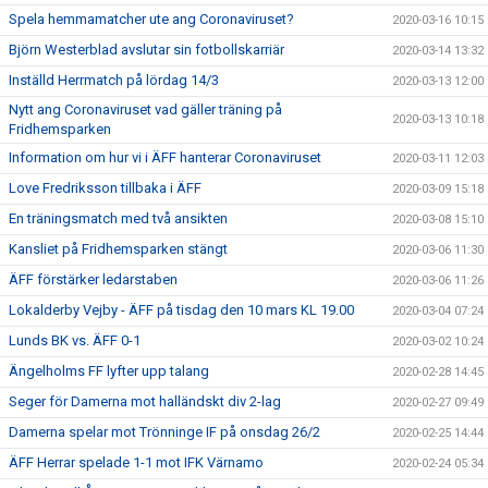
Spela hemmamatcher ute ang Coronaviruset?
2020-03-16 10:15
Björn Westerblad avslutar sin fotbollskarriär
2020-03-14 13:32
Inställd Herrmatch på lördag 14/3
2020-03-13 12:00
Nytt ang Coronaviruset vad gäller träning på
2020-03-13 10:18
Fridhemsparken
Information om hur vi i ÄFF hanterar Coronaviruset
2020-03-11 12:03
Love Fredriksson tillbaka i ÄFF
2020-03-09 15:18
En träningsmatch med två ansikten
2020-03-08 15:10
Kansliet på Fridhemsparken stängt
2020-03-06 11:30
ÄFF förstärker ledarstaben
2020-03-06 11:26
Lokalderby Vejby - ÄFF på tisdag den 10 mars KL 19.00
2020-03-04 07:24
Lunds BK vs. ÄFF 0-1
2020-03-02 10:24
Ängelholms FF lyfter upp talang
2020-02-28 14:45
Seger för Damerna mot halländskt div 2-lag
2020-02-27 09:49
Damerna spelar mot Trönninge IF på onsdag 26/2
2020-02-25 14:44
ÄFF Herrar spelade 1-1 mot IFK Värnamo
2020-02-24 05:34