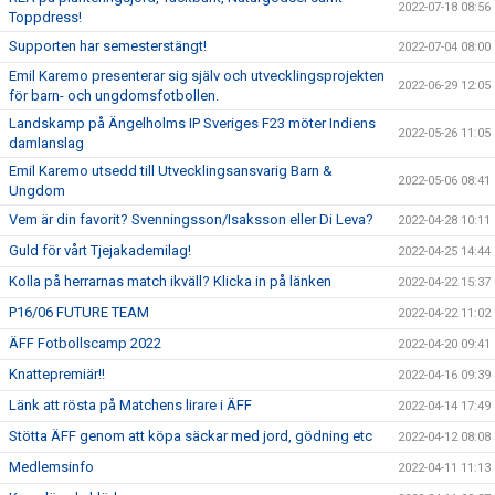
2022-07-18 08:56
Toppdress!
Supporten har semesterstängt!
2022-07-04 08:00
Emil Karemo presenterar sig själv och utvecklingsprojekten
2022-06-29 12:05
för barn- och ungdomsfotbollen.
Landskamp på Ängelholms IP Sveriges F23 möter Indiens
2022-05-26 11:05
damlanslag
Emil Karemo utsedd till Utvecklingsansvarig Barn &
2022-05-06 08:41
Ungdom
Vem är din favorit? Svenningsson/Isaksson eller Di Leva?
2022-04-28 10:11
Guld för vårt Tjejakademilag!
2022-04-25 14:44
Kolla på herrarnas match ikväll? Klicka in på länken
2022-04-22 15:37
P16/06 FUTURE TEAM
2022-04-22 11:02
ÄFF Fotbollscamp 2022
2022-04-20 09:41
Knattepremiär!!
2022-04-16 09:39
Länk att rösta på Matchens lirare i ÄFF
2022-04-14 17:49
Stötta ÄFF genom att köpa säckar med jord, gödning etc
2022-04-12 08:08
Medlemsinfo
2022-04-11 11:13