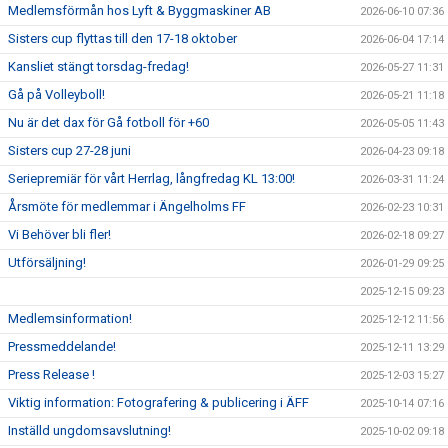
Medlemsförmån hos Lyft & Byggmaskiner AB
2026-06-10 07:36
Sisters cup flyttas till den 17-18 oktober
2026-06-04 17:14
Kansliet stängt torsdag-fredag!
2026-05-27 11:31
Gå på Volleyboll!
2026-05-21 11:18
Nu är det dax för Gå fotboll för +60
2026-05-05 11:43
Sisters cup 27-28 juni
2026-04-23 09:18
Seriepremiär för vårt Herrlag, långfredag KL 13:00!
2026-03-31 11:24
Årsmöte för medlemmar i Ängelholms FF
2026-02-23 10:31
Vi Behöver bli fler!
2026-02-18 09:27
Utförsäljning!
2026-01-29 09:25
2025-12-15 09:23
Medlemsinformation!
2025-12-12 11:56
Pressmeddelande!
2025-12-11 13:29
Press Release !
2025-12-03 15:27
Viktig information: Fotografering & publicering i ÄFF
2025-10-14 07:16
Inställd ungdomsavslutning!
2025-10-02 09:18