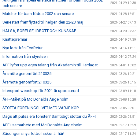
Äntligen få vi spela enstaka matcher för barn födda 2002
2021-04-29 10:30
och senare
Matcher för barn födda 2002 och senare
2021-04-28 15:51
Seriestart framflyttad till helgen den 22-23 maj
2021-04-27 07:13
HÄLSA, RÖRELSE, IDROTT OCH KUNSKAP
2021-04-20 07:37
Knattepremiär
2021-04-19 07:39
Nya lock från EcoRetur
2021-04-14 11:11
Information från styrelsen
2021-04-12 07:24
ÄFF lyfter upp egen talang från Akademin till Herrlaget
2021-04-01 10:02
Årsmöte genomfört 210325
2021-03-26 10:21
Årsmöte genomfört 210325
2021-03-26 10:15
Intersport webshop för 2021 är uppdaterad
2021-03-09 11:18
ÄFF-Målet på Mc Donalds Ängelholm
2021-03-08 10:28
STÖTTA FÖRENINGSLIVET MED VARJE KÖP
2021-03-05 09:01
Dags att putsa era fönster? Samtidigt stöttar du ÄFF!
2021-02-26 08:51
ÄFF i samarbete med Mc Donalds Ängelholm
2021-02-17 18:59
Säsongens nya fotbollsskor är här!
2021-02-17 11:24