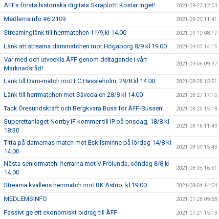
ÄFFs första historiska digitala Skraplott! Kostar inget!
2021-09-23 12:03
Medlemsinfo #6 2109
2021-09-20 11:41
Streaminglänk till herrmatchen 11/9,kl 14.00
2021-09-10 08:17
Länk att streama dammatchen mot Högaborg 8/9 kl 19.00
2021-09-07 14:15
Var med och utveckla ÄFF genom deltagande i vårt
2021-09-06 09:37
Marknadsråd!
Länk till Dam-match mot FC Hessleholm, 29/8 kl 14.00
2021-08-28 15:51
Länk till herrmatchen mot Sävedalen 28/8 kl 14.00
2021-08-27 17:10
Tack Öresundskraft och Bergkvara Buss för ÄFF-Bussen!
2021-08-25 15:18
Superettanlaget Norrby IF kommer till IP på onsdag, 18/8 kl
2021-08-16 11:49
18:30
Titta på damernas match mot Eskilsminne på lördag 14/8 kl
2021-08-09 15:43
14.00
Nästa seniormatch: herrarna mot V Frölunda, söndag 8/8 kl
2021-08-05 16:51
14.00
Streama kvällens herrmatch mot BK Astrio, kl 19:00
2021-08-04 14:54
MEDLEMSINFO
2021-07-28 09:58
Passivt ge ett ekonomiskt bidrag till ÄFF
2021-07-21 15:13