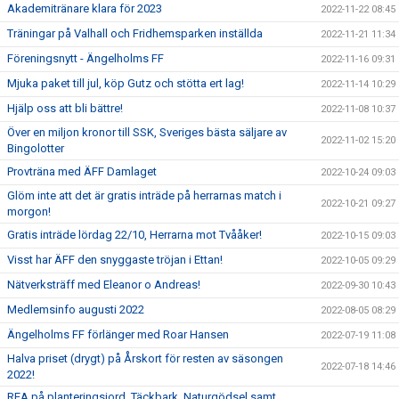
Akademitränare klara för 2023
2022-11-22 08:45
Träningar på Valhall och Fridhemsparken inställda
2022-11-21 11:34
Föreningsnytt - Ängelholms FF
2022-11-16 09:31
Mjuka paket till jul, köp Gutz och stötta ert lag!
2022-11-14 10:29
Hjälp oss att bli bättre!
2022-11-08 10:37
Över en miljon kronor till SSK, Sveriges bästa säljare av
2022-11-02 15:20
Bingolotter
Provträna med ÄFF Damlaget
2022-10-24 09:03
Glöm inte att det är gratis inträde på herrarnas match i
2022-10-21 09:27
morgon!
Gratis inträde lördag 22/10, Herrarna mot Tvååker!
2022-10-15 09:03
Visst har ÄFF den snyggaste tröjan i Ettan!
2022-10-05 09:29
Nätverksträff med Eleanor o Andreas!
2022-09-30 10:43
Medlemsinfo augusti 2022
2022-08-05 08:29
Ängelholms FF förlänger med Roar Hansen
2022-07-19 11:08
Halva priset (drygt) på Årskort för resten av säsongen
2022-07-18 14:46
2022!
REA på planteringsjord, Täckbark, Naturgödsel samt