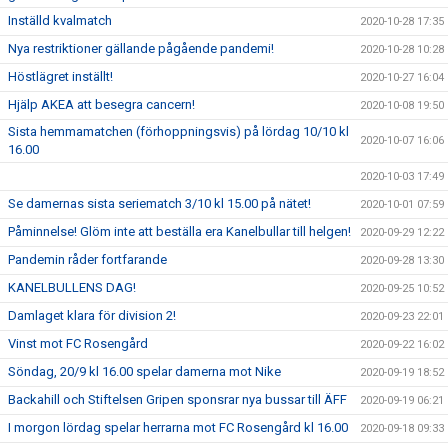
Inställd kvalmatch
2020-10-28 17:35
Nya restriktioner gällande pågående pandemi!
2020-10-28 10:28
Höstlägret inställt!
2020-10-27 16:04
Hjälp AKEA att besegra cancern!
2020-10-08 19:50
Sista hemmamatchen (förhoppningsvis) på lördag 10/10 kl
2020-10-07 16:06
16.00
2020-10-03 17:49
Se damernas sista seriematch 3/10 kl 15.00 på nätet!
2020-10-01 07:59
Påminnelse! Glöm inte att beställa era Kanelbullar till helgen!
2020-09-29 12:22
Pandemin råder fortfarande
2020-09-28 13:30
KANELBULLENS DAG!
2020-09-25 10:52
Damlaget klara för division 2!
2020-09-23 22:01
Vinst mot FC Rosengård
2020-09-22 16:02
Söndag, 20/9 kl 16.00 spelar damerna mot Nike
2020-09-19 18:52
Backahill och Stiftelsen Gripen sponsrar nya bussar till ÄFF
2020-09-19 06:21
I morgon lördag spelar herrarna mot FC Rosengård kl 16.00
2020-09-18 09:33