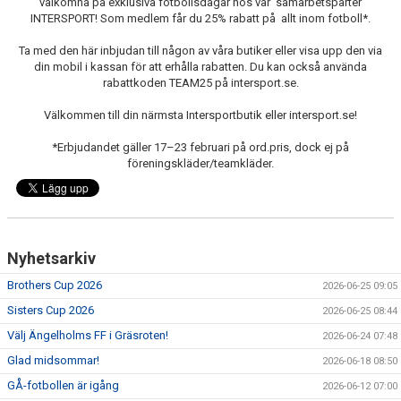
välkomna på exklusiva fotbollsdagar hos vår samarbetsparter
INTERSPORT! Som medlem får du 25% rabatt på allt inom fotboll*.
Ta med den här inbjudan till någon av våra butiker eller visa upp den via
din mobil i kassan för att erhålla rabatten. Du kan också använda
rabattkoden TEAM25 på intersport.se.
Välkommen till din närmsta Intersportbutik eller intersport.se!
*Erbjudandet gäller 17–23 februari på ord.pris, dock ej på
föreningskläder/teamkläder.
Nyhetsarkiv
Brothers Cup 2026
2026-06-25 09:05
Sisters Cup 2026
2026-06-25 08:44
Välj Ängelholms FF i Gräsroten!
2026-06-24 07:48
Glad midsommar!
2026-06-18 08:50
GÅ-fotbollen är igång
2026-06-12 07:00