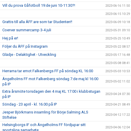
Vill du prova Gåfotboll 19:de juni 10-11:30?!
2023-06-16 11:50
2023-06-15 10:29
Grattis till alla ÄFF:are som tar Studenten!!
2023-06-09 10:18
Coerver summercamp 3-4 juli
2023-05-31 09:10
Hej på er!
2023-05-25 10:49
Följer du ÄFF på Instagram
2023-05-22 08:57
Glädje - Delaktighet - Utveckling
2023-05-17 16:48
2023-05-08 08:41
Herrarna tar emot Falkenbergs FF på söndag KL 16:00
2023-05-03 10:53
Ängelholms FF mot Falkenberg söndag 7:de maj kl 16:00
2023-05-02 11:02
på IP
Extra årsmöte torsdagen den 4 maj KL 17:00 i klubbstugan
2023-04-24 07:30
på IP
Söndag - 23 april - kl. 16.00 på IP
2023-04-21 08:49
Jesper Björkmans insamling för Börje Salming ALS
2023-04-12 17:22
Stiftelse
Helsingborgs IF och Ängelholms FF fördjupar sitt
2023-04-06 12:04
sportsliga samarbete