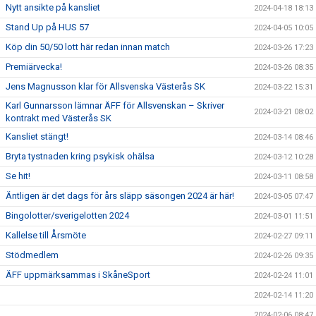
Nytt ansikte på kansliet
2024-04-18 18:13
Stand Up på HUS 57
2024-04-05 10:05
Köp din 50/50 lott här redan innan match
2024-03-26 17:23
Premiärvecka!
2024-03-26 08:35
Jens Magnusson klar för Allsvenska Västerås SK
2024-03-22 15:31
Karl Gunnarsson lämnar ÄFF för Allsvenskan – Skriver
2024-03-21 08:02
kontrakt med Västerås SK
Kansliet stängt!
2024-03-14 08:46
Bryta tystnaden kring psykisk ohälsa
2024-03-12 10:28
Se hit!
2024-03-11 08:58
Äntligen är det dags för års släpp säsongen 2024 är här!
2024-03-05 07:47
Bingolotter/sverigelotten 2024
2024-03-01 11:51
Kallelse till Årsmöte
2024-02-27 09:11
Stödmedlem
2024-02-26 09:35
ÄFF uppmärksammas i SkåneSport
2024-02-24 11:01
2024-02-14 11:20
2024-02-06 08:47