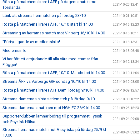
Rösta på matchens lirare i ÄFF på dagens match mot
2021-10-23 12:41
Torslanda.
Länk att streama herrmatchen på lördag 23/10
2021-10-21 10:51
Rösta på Matchens lirare i ÄFF, 16/10 start kl 14.00
2021-10-16 12:23
Streaming av herrarnas match mot Vinberg 16/10 kl 14.00
2021-10-15 10:11
”Förtydligande av medlemsinfo!
2021-10-13 13:31
Medlemsinfo
2021-10-13 06:48
Vi har fått ett erbjudande till alla våra medlemmar från
2021-10-12 13:34
Flügger!
Rösta på matchens lirare i ÄFF, 10/10. Matchstart kl 14.00
2021-10-10 11:04
Streama ÄFF vs Varbergs GIF söndag 10/10 kl 14:00
2021-10-10 08:05
Rösta på matchens lirare i ÄFF Dam, lördag 9/10 kl 14.00
2021-10-09 12:57
Streama damernas sista seriematch på lördag 9/10
2021-10-08 10:22
Streama damernas matchen mot HGH FC 26/9 kl 14.00
2021-09-25 15:23
Supporterklubben lämnar bidrag till programmet Fysisk
2021-09-24 09:08
och Psykisk Hälsa
Streama herrarnas match mot Assyriska på lördag 25/9 kl
2021-09-24 09:02
13.00