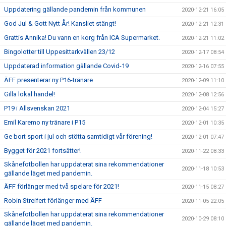
Uppdatering gällande pandemin från kommunen
2020-12-21 16:05
God Jul & Gott Nytt År! Kansliet stängt!
2020-12-21 12:31
Grattis Annika! Du vann en korg från ICA Supermarket.
2020-12-21 11:02
Bingolotter till Uppesittarkvällen 23/12
2020-12-17 08:54
Uppdaterad information gällande Covid-19
2020-12-16 07:55
ÄFF presenterar ny P16-tränare
2020-12-09 11:10
Gilla lokal handel!
2020-12-08 12:56
P19 i Allsvenskan 2021
2020-12-04 15:27
Emil Karemo ny tränare i P15
2020-12-01 10:35
Ge bort sport i jul och stötta samtidigt vår förening!
2020-12-01 07:47
Bygget för 2021 fortsätter!
2020-11-22 08:33
Skånefotbollen har uppdaterat sina rekommendationer
2020-11-18 10:53
gällande läget med pandemin.
ÄFF förlänger med två spelare för 2021!
2020-11-15 08:27
Robin Streifert förlänger med ÄFF
2020-11-05 22:05
Skånefotbollen har uppdaterat sina rekommendationer
2020-10-29 08:10
gällande läget med pandemin.