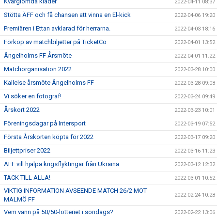
Kvarglömda kläder
2022-04-11 08:37
Stötta ÄFF och få chansen att vinna en El-kick
2022-04-06 19:20
Premiären i Ettan avklarad för herrarna.
2022-04-03 18:16
Förköp av matchbiljetter på TicketCo
2022-04-01 13:52
Ängelholms FF Årsmöte
2022-04-01 11:22
Matchorganisation 2022
2022-03-28 10:00
Kallelse årsmöte Ängelholms FF
2022-03-28 09:08
Vi söker en fotograf!
2022-03-24 09:49
Årskort 2022
2022-03-23 10:01
Föreningsdagar på Intersport
2022-03-19 07:52
Första Årskorten köpta för 2022
2022-03-17 09:20
Biljettpriser 2022
2022-03-16 11:23
ÄFF vill hjälpa krigsflyktingar från Ukraina
2022-03-12 12:32
TACK TILL ALLA!
2022-03-01 10:52
VIKTIG INFORMATION AVSEENDE MATCH 26/2 MOT
2022-02-24 10:28
MALMÖ FF
Vem vann på 50/50-lotteriet i söndags?
2022-02-22 13:06