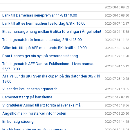
2020-08-10 09:32
Länk till Damernas seriepremiär 11/8 kl 19.00
2020-08-10 08:30
Länk till att se herrmatchen live lördag 8/8 kl 16.00
2020-08-07 12:17
Ett samarrangemang mellan 6 olika föreningar i Ängelholm!
2020-08-04 15:58
Träningsmatch för herrarna söndag 2/8 kl 13.00
2020-07-31 11:22
Glöm inte titta på ÄFF mot Lunds BK i kväll kl 19:00
2020-07-30 16:13
Roar Hansen ger sin syn på herrarnas säsong
2020-07-27 11:20
Träningsmatch ÄFF Dam vs Eskilsminne - Livestreamas
2020-07-24 15:12
25/7 13:00
ÄFF vs Lunds BK i Svenska cupen på din dator den 30/7, kl
2020-07-23 10:28
19:00
Vi sänder kvällens träningsmatch
2020-07-21 18:35
Semesterstängt på kanslierna
2020-07-17 07:13
Vi gratulerar Assad till sitt första allsvenska mål!
2020-07-16 18:56
Ängelholms FF förstärker inför hösten
2020-07-08 20:50
En konstig säsong
2020-07-04 14:48
Meddelande från en av våra sponsorer
2020-06-30 13:04