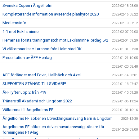
Svenska Cupen i Ängelholm
2022-02-18 08:00
Kompletterande information avseende planhyror 2020
2022-02-16 08:22
Medlemsinfo
2022-02-10 07:12
1-1 mot Eskilsminne
2022-02-07 09:03
Herrarnas första träningsmatch mot Eskilsminne lördag 5/2
2022-02-04 09:29
Vi välkomnar Isac Larsson från Halmstad BK.
2022-01-31 07:38
Presentation av ÄFF Herrlag
2022-01-21 10:05
2022-01-20 08:48
ÄFF förlänger med Edvin, Hallbäck och Axel
2022-01-14 08:01
SUPPORTEN STÄNGD TILLSVIDARE!
2022-01-13 07:47
ÄFF lyfter upp 2 från P19
2022-01-10 09:20
Tränare till Akademi och Ungdom 2022
2022-01-05 11:24
Välkomna till Ängelholms FF
2022-01-01 10:16
Ängelholms FF söker en Utvecklingsansvarig Barn & Ungdom
2021-12-30
Ängelholms FF söker en driven huvudansvarig tränare för
2021-12-29 09:00
föreningens P19-lag