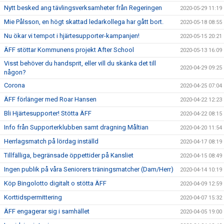
Nytt besked ang tävlingsverksamheter från Regeringen
2020-05-29 11:19
Mie Pålsson, en högt skattad ledarkollega har gått bort.
2020-05-18 08:55
Nu ökar vi tempot i hjärtesupporter-kampanjen!
2020-05-15 20:21
ÄFF stöttar Kommunens projekt After School
2020-05-13 16:09
Visst behöver du handsprit, eller vill du skänka det till
2020-04-29 09:25
någon?
Corona
2020-04-25 07:04
ÄFF förlänger med Roar Hansen
2020-04-22 12:23
Bli Hjärtesupporter! Stötta ÄFF
2020-04-22 08:15
Info från Supporterklubben samt dragning Måltian
2020-04-20 11:54
Herrlagsmatch på lördag inställd
2020-04-17 08:19
Tillfälliga, begränsade öppettider på Kansliet
2020-04-15 08:49
Ingen publik på våra Seniorers träningsmatcher (Dam/Herr)
2020-04-14 10:19
Köp Bingolotto digitalt o stötta ÄFF
2020-04-09 12:59
Korttidspermittering
2020-04-07 15:32
ÄFF engagerar sig i samhället
2020-04-05 19:00