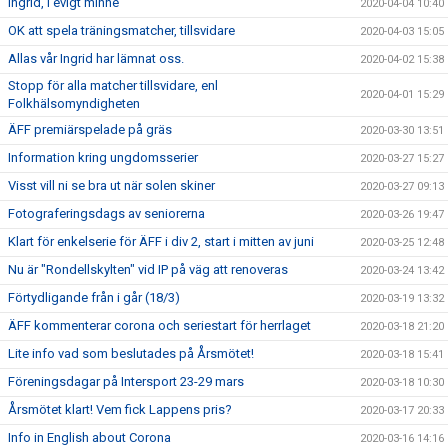
Ingrid, i evigt minne
2020-04-04 10:40
OK att spela träningsmatcher, tillsvidare
2020-04-03 15:05
Allas vår Ingrid har lämnat oss.
2020-04-02 15:38
Stopp för alla matcher tillsvidare, enl
2020-04-01 15:29
Folkhälsomyndigheten
ÄFF premiärspelade på gräs
2020-03-30 13:51
Information kring ungdomsserier
2020-03-27 15:27
Visst vill ni se bra ut när solen skiner
2020-03-27 09:13
Fotograferingsdags av seniorerna
2020-03-26 19:47
Klart för enkelserie för ÄFF i div 2, start i mitten av juni
2020-03-25 12:48
Nu är "Rondellskylten" vid IP på väg att renoveras
2020-03-24 13:42
Förtydligande från i går (18/3)
2020-03-19 13:32
ÄFF kommenterar corona och seriestart för herrlaget
2020-03-18 21:20
Lite info vad som beslutades på Årsmötet!
2020-03-18 15:41
Föreningsdagar på Intersport 23-29 mars
2020-03-18 10:30
Årsmötet klart! Vem fick Lappens pris?
2020-03-17 20:33
Info in English about Corona
2020-03-16 14:16