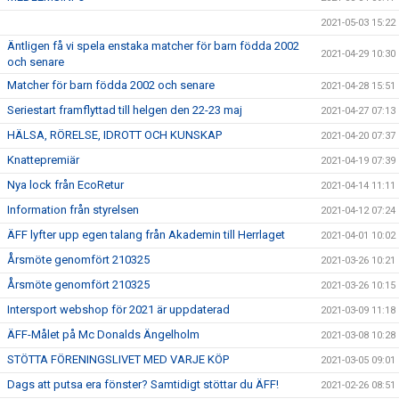
2021-05-03 15:22
Äntligen få vi spela enstaka matcher för barn födda 2002
2021-04-29 10:30
och senare
Matcher för barn födda 2002 och senare
2021-04-28 15:51
Seriestart framflyttad till helgen den 22-23 maj
2021-04-27 07:13
HÄLSA, RÖRELSE, IDROTT OCH KUNSKAP
2021-04-20 07:37
Knattepremiär
2021-04-19 07:39
Nya lock från EcoRetur
2021-04-14 11:11
Information från styrelsen
2021-04-12 07:24
ÄFF lyfter upp egen talang från Akademin till Herrlaget
2021-04-01 10:02
Årsmöte genomfört 210325
2021-03-26 10:21
Årsmöte genomfört 210325
2021-03-26 10:15
Intersport webshop för 2021 är uppdaterad
2021-03-09 11:18
ÄFF-Målet på Mc Donalds Ängelholm
2021-03-08 10:28
STÖTTA FÖRENINGSLIVET MED VARJE KÖP
2021-03-05 09:01
Dags att putsa era fönster? Samtidigt stöttar du ÄFF!
2021-02-26 08:51