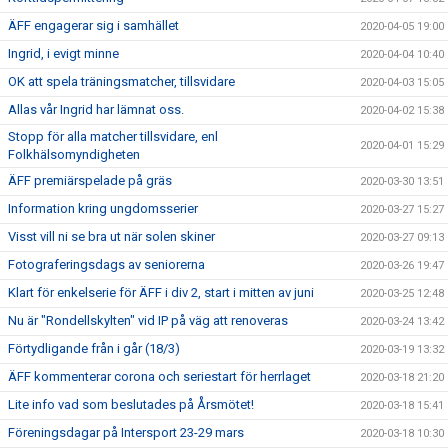
ÄFF engagerar sig i samhället
2020-04-05 19:00
Ingrid, i evigt minne
2020-04-04 10:40
OK att spela träningsmatcher, tillsvidare
2020-04-03 15:05
Allas vår Ingrid har lämnat oss.
2020-04-02 15:38
Stopp för alla matcher tillsvidare, enl
2020-04-01 15:29
Folkhälsomyndigheten
ÄFF premiärspelade på gräs
2020-03-30 13:51
Information kring ungdomsserier
2020-03-27 15:27
Visst vill ni se bra ut när solen skiner
2020-03-27 09:13
Fotograferingsdags av seniorerna
2020-03-26 19:47
Klart för enkelserie för ÄFF i div 2, start i mitten av juni
2020-03-25 12:48
Nu är "Rondellskylten" vid IP på väg att renoveras
2020-03-24 13:42
Förtydligande från i går (18/3)
2020-03-19 13:32
ÄFF kommenterar corona och seriestart för herrlaget
2020-03-18 21:20
Lite info vad som beslutades på Årsmötet!
2020-03-18 15:41
Föreningsdagar på Intersport 23-29 mars
2020-03-18 10:30