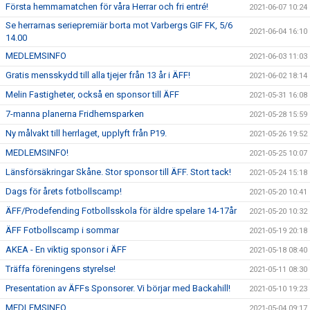
Första hemmamatchen för våra Herrar och fri entré!
2021-06-07 10:24
Se herrarnas seriepremiär borta mot Varbergs GIF FK, 5/6
2021-06-04 16:10
14.00
MEDLEMSINFO
2021-06-03 11:03
Gratis mensskydd till alla tjejer från 13 år i ÄFF!
2021-06-02 18:14
Melin Fastigheter, också en sponsor till ÄFF
2021-05-31 16:08
7-manna planerna Fridhemsparken
2021-05-28 15:59
Ny målvakt till herrlaget, upplyft från P19.
2021-05-26 19:52
MEDLEMSINFO!
2021-05-25 10:07
Länsförsäkringar Skåne. Stor sponsor till ÄFF. Stort tack!
2021-05-24 15:18
Dags för årets fotbollscamp!
2021-05-20 10:41
ÄFF/Prodefending Fotbollsskola för äldre spelare 14-17år
2021-05-20 10:32
ÄFF Fotbollscamp i sommar
2021-05-19 20:18
AKEA - En viktig sponsor i ÄFF
2021-05-18 08:40
Träffa föreningens styrelse!
2021-05-11 08:30
Presentation av ÄFFs Sponsorer. Vi börjar med Backahill!
2021-05-10 19:23
MEDLEMSINFO
2021-05-04 09:17