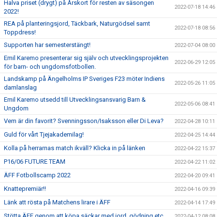
Halva priset (drygt) på Årskort för resten av säsongen
2022-07-18 14:46
2022!
REA på planteringsjord, Täckbark, Naturgödsel samt
2022-07-18 08:56
Toppdress!
Supporten har semesterstängt!
2022-07-04 08:00
Emil Karemo presenterar sig själv och utvecklingsprojekten
2022-06-29 12:05
för barn- och ungdomsfotbollen.
Landskamp på Ängelholms IP Sveriges F23 möter Indiens
2022-05-26 11:05
damlanslag
Emil Karemo utsedd till Utvecklingsansvarig Barn &
2022-05-06 08:41
Ungdom
Vem är din favorit? Svenningsson/Isaksson eller Di Leva?
2022-04-28 10:11
Guld för vårt Tjejakademilag!
2022-04-25 14:44
Kolla på herrarnas match ikväll? Klicka in på länken
2022-04-22 15:37
P16/06 FUTURE TEAM
2022-04-22 11:02
ÄFF Fotbollscamp 2022
2022-04-20 09:41
Knattepremiär!!
2022-04-16 09:39
Länk att rösta på Matchens lirare i ÄFF
2022-04-14 17:49
Stötta ÄFF genom att köpa säckar med jord, gödning etc
2022-04-12 08:08