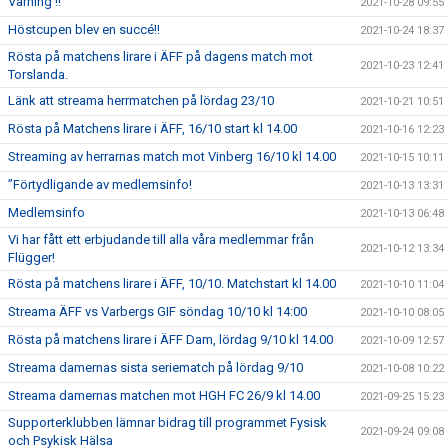
Varning !!
2021-10-28 09:55
Höstcupen blev en succé!!
2021-10-24 18:37
Rösta på matchens lirare i ÄFF på dagens match mot
2021-10-23 12:41
Torslanda.
Länk att streama herrmatchen på lördag 23/10
2021-10-21 10:51
Rösta på Matchens lirare i ÄFF, 16/10 start kl 14.00
2021-10-16 12:23
Streaming av herrarnas match mot Vinberg 16/10 kl 14.00
2021-10-15 10:11
”Förtydligande av medlemsinfo!
2021-10-13 13:31
Medlemsinfo
2021-10-13 06:48
Vi har fått ett erbjudande till alla våra medlemmar från
2021-10-12 13:34
Flügger!
Rösta på matchens lirare i ÄFF, 10/10. Matchstart kl 14.00
2021-10-10 11:04
Streama ÄFF vs Varbergs GIF söndag 10/10 kl 14:00
2021-10-10 08:05
Rösta på matchens lirare i ÄFF Dam, lördag 9/10 kl 14.00
2021-10-09 12:57
Streama damernas sista seriematch på lördag 9/10
2021-10-08 10:22
Streama damernas matchen mot HGH FC 26/9 kl 14.00
2021-09-25 15:23
Supporterklubben lämnar bidrag till programmet Fysisk
2021-09-24 09:08
och Psykisk Hälsa