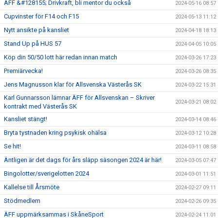
ÄFF &#128155; Drivkraft, bli mentor du också
2024-05-16 08:57
Cupvinster för F14 och F15
2024-05-13 11:12
Nytt ansikte på kansliet
2024-04-18 18:13
Stand Up på HUS 57
2024-04-05 10:05
Köp din 50/50 lott här redan innan match
2024-03-26 17:23
Premiärvecka!
2024-03-26 08:35
Jens Magnusson klar för Allsvenska Västerås SK
2024-03-22 15:31
Karl Gunnarsson lämnar ÄFF för Allsvenskan – Skriver
2024-03-21 08:02
kontrakt med Västerås SK
Kansliet stängt!
2024-03-14 08:46
Bryta tystnaden kring psykisk ohälsa
2024-03-12 10:28
Se hit!
2024-03-11 08:58
Äntligen är det dags för års släpp säsongen 2024 är här!
2024-03-05 07:47
Bingolotter/sverigelotten 2024
2024-03-01 11:51
Kallelse till Årsmöte
2024-02-27 09:11
Stödmedlem
2024-02-26 09:35
ÄFF uppmärksammas i SkåneSport
2024-02-24 11:01