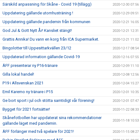
Särskild anpassning för Skåne - Covid 19 (tillägg)
2020-12-30 07:56
Uppdatering gällande utomhusträning !
2020-12-29 09:51
Uppdatering gällande pandemin från kommunen
2020-12-21 16:05
God Jul & Gott Nytt År! Kansliet stängt!
2020-12-21 12:31
Grattis Annika! Du vann en korg från ICA Supermarket.
2020-12-21 11:02
Bingolotter till Uppesittarkvällen 23/12
2020-12-17 08:54
Uppdaterad information gällande Covid-19
2020-12-16 07:55
ÄFF presenterar ny P16-tränare
2020-12-09 11:10
Gilla lokal handel!
2020-12-08 12:56
P19 i Allsvenskan 2021
2020-12-04 15:27
Emil Karemo ny tränare i P15
2020-12-01 10:35
Ge bort sport i jul och stötta samtidigt vår förening!
2020-12-01 07:47
Bygget för 2021 fortsätter!
2020-11-22 08:33
Skånefotbollen har uppdaterat sina rekommendationer
2020-11-18 10:53
gällande läget med pandemin.
ÄFF förlänger med två spelare för 2021!
2020-11-15 08:27