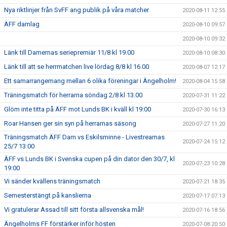
Nya riktlinjer från SvFF ang publik på våra matcher
2020-08-11 12:55
ÄFF damlag
2020-08-10 09:57
2020-08-10 09:32
Länk till Damernas seriepremiär 11/8 kl 19.00
2020-08-10 08:30
Länk till att se herrmatchen live lördag 8/8 kl 16.00
2020-08-07 12:17
Ett samarrangemang mellan 6 olika föreningar i Ängelholm!
2020-08-04 15:58
Träningsmatch för herrarna söndag 2/8 kl 13.00
2020-07-31 11:22
Glöm inte titta på ÄFF mot Lunds BK i kväll kl 19:00
2020-07-30 16:13
Roar Hansen ger sin syn på herrarnas säsong
2020-07-27 11:20
Träningsmatch ÄFF Dam vs Eskilsminne - Livestreamas
2020-07-24 15:12
25/7 13:00
ÄFF vs Lunds BK i Svenska cupen på din dator den 30/7, kl
2020-07-23 10:28
19:00
Vi sänder kvällens träningsmatch
2020-07-21 18:35
Semesterstängt på kanslierna
2020-07-17 07:13
Vi gratulerar Assad till sitt första allsvenska mål!
2020-07-16 18:56
Ängelholms FF förstärker inför hösten
2020-07-08 20:50