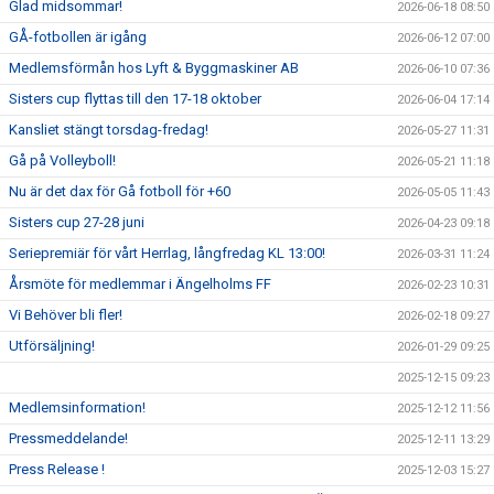
Glad midsommar!
2026-06-18 08:50
GÅ-fotbollen är igång
2026-06-12 07:00
Medlemsförmån hos Lyft & Byggmaskiner AB
2026-06-10 07:36
Sisters cup flyttas till den 17-18 oktober
2026-06-04 17:14
Kansliet stängt torsdag-fredag!
2026-05-27 11:31
Gå på Volleyboll!
2026-05-21 11:18
Nu är det dax för Gå fotboll för +60
2026-05-05 11:43
Sisters cup 27-28 juni
2026-04-23 09:18
Seriepremiär för vårt Herrlag, långfredag KL 13:00!
2026-03-31 11:24
Årsmöte för medlemmar i Ängelholms FF
2026-02-23 10:31
Vi Behöver bli fler!
2026-02-18 09:27
Utförsäljning!
2026-01-29 09:25
2025-12-15 09:23
Medlemsinformation!
2025-12-12 11:56
Pressmeddelande!
2025-12-11 13:29
Press Release !
2025-12-03 15:27