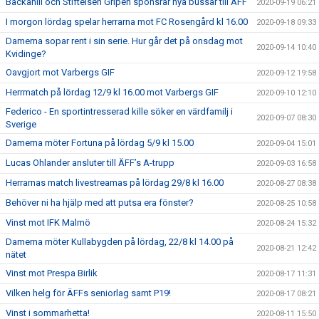
Backahill och Stiftelsen Gripen sponsrar nya bussar till ÄFF
2020-09-19 06:21
I morgon lördag spelar herrarna mot FC Rosengård kl 16.00
2020-09-18 09:33
Damerna sopar rent i sin serie. Hur går det på onsdag mot
2020-09-14 10:40
Kvidinge?
Oavgjort mot Varbergs GIF
2020-09-12 19:58
Herrmatch på lördag 12/9 kl 16.00 mot Varbergs GIF
2020-09-10 12:10
Federico - En sportintresserad kille söker en värdfamilj i
2020-09-07 08:30
Sverige
Damerna möter Fortuna på lördag 5/9 kl 15.00
2020-09-04 15:01
Lucas Ohlander ansluter till ÄFF’s A-trupp
2020-09-03 16:58
Herrarnas match livestreamas på lördag 29/8 kl 16.00
2020-08-27 08:38
Behöver ni ha hjälp med att putsa era fönster?
2020-08-25 10:58
Vinst mot IFK Malmö
2020-08-24 15:32
Damerna möter Kullabygden på lördag, 22/8 kl 14.00 på
2020-08-21 12:42
nätet
Vinst mot Prespa Birlik
2020-08-17 11:31
Vilken helg för ÄFFs seniorlag samt P19!
2020-08-17 08:21
Vinst i sommarhetta!
2020-08-11 15:50