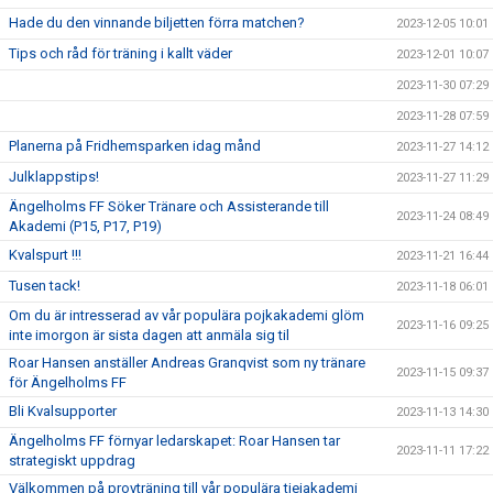
Hade du den vinnande biljetten förra matchen?
2023-12-05 10:01
Tips och råd för träning i kallt väder
2023-12-01 10:07
2023-11-30 07:29
2023-11-28 07:59
Planerna på Fridhemsparken idag månd
2023-11-27 14:12
Julklappstips!
2023-11-27 11:29
Ängelholms FF Söker Tränare och Assisterande till
2023-11-24 08:49
Akademi (P15, P17, P19)
Kvalspurt !!!
2023-11-21 16:44
Tusen tack!
2023-11-18 06:01
Om du är intresserad av vår populära pojkakademi glöm
2023-11-16 09:25
inte imorgon är sista dagen att anmäla sig til
Roar Hansen anställer Andreas Granqvist som ny tränare
2023-11-15 09:37
för Ängelholms FF
Bli Kvalsupporter
2023-11-13 14:30
Ängelholms FF förnyar ledarskapet: Roar Hansen tar
2023-11-11 17:22
strategiskt uppdrag
Välkommen på provträning till vår populära tjejakademi