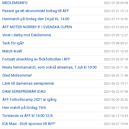
MEDLEMSINFO
2021-07-28 09:58
Passivt ge ett ekonomiskt bidrag till ÄFF
2021-07-21 15:13
Herrmatch på lördag den 24 juli KL 14:00
2021-07-19 10:35
ÄFF MÖTER NORRBY IF I SVENSKA CUPEN
2021-07-15 09:53
Vinst i derby mot Eskilsminne
2021-07-09 12:27
Tack för igår!
2021-07-08 09:57
Match ikväll
2021-07-07 10:33
Fortsatt utveckling av flickfotbollen i ÄFF
2021-07-05 07:18
Nästa hemmamatch, som också streamas, 7 Juli kl 19:00
2021-06-29 11:36
Glad Midsommar!
2021-06-25 11:48
Länk till damernas seriepremiär.
2021-06-22 19:17
DAM SERIEPREMIÄR IDAG
2021-06-22 07:08
ÄFF Fotbollscamp 2021 är igång
2021-06-20 20:36
Herr match på lördag 19/6
2021-06-17 10:35
Torslanda vs ÄFF kl 14:00 12/6
2021-06-12 13:43
ICA Maxi - Stolt sponsor till ÄFF!
2021-06-07 19:04