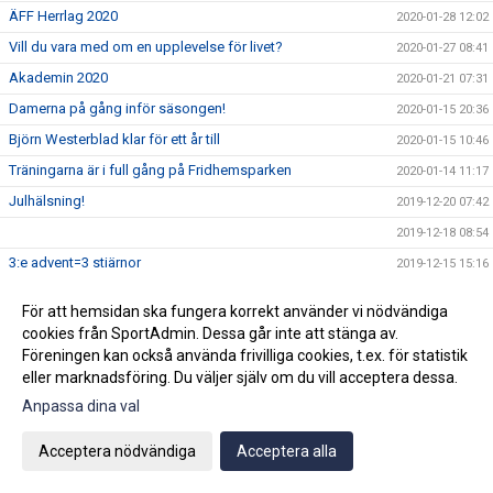
ÄFF Herrlag 2020
2020-01-28 12:02
Vill du vara med om en upplevelse för livet?
2020-01-27 08:41
Akademin 2020
2020-01-21 07:31
Damerna på gång inför säsongen!
2020-01-15 20:36
Björn Westerblad klar för ett år till
2020-01-15 10:46
Träningarna är i full gång på Fridhemsparken
2020-01-14 11:17
Julhälsning!
2019-12-20 07:42
2019-12-18 08:54
3:e advent=3 stjärnor
2019-12-15 15:16
Ny klubbchef tillsatt.
2019-12-12 11:59
För att hemsidan ska fungera korrekt använder vi nödvändiga
Wilma Törnqvist klar för ÄFF
2019-12-09 11:53
cookies från SportAdmin. Dessa går inte att stänga av.
Föreningen kan också använda frivilliga cookies, t.ex. för statistik
Klubbchefen slutar i ÄFF
2019-12-02 09:58
eller marknadsföring. Du väljer själv om du vill acceptera dessa.
2019-11-26 09:44
Anpassa dina val
Sista veckan för akademin innan vinteruppehåll
2019-11-25 08:34
Ge bort en sportig dröm!
2019-11-22 09:50
Acceptera nödvändiga
Acceptera alla
Vinnarna på ungdomsavslutningens tipspromenad
2019-11-22 07:43