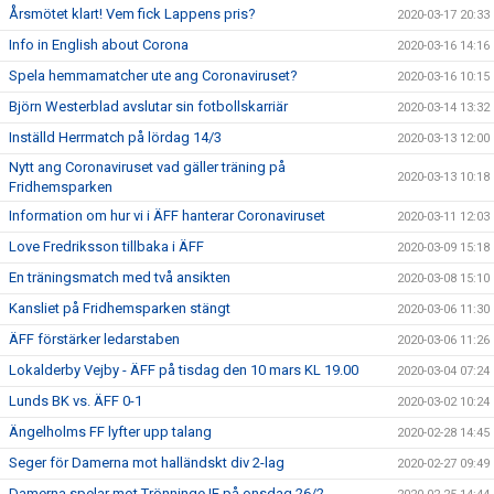
Årsmötet klart! Vem fick Lappens pris?
2020-03-17 20:33
Info in English about Corona
2020-03-16 14:16
Spela hemmamatcher ute ang Coronaviruset?
2020-03-16 10:15
Björn Westerblad avslutar sin fotbollskarriär
2020-03-14 13:32
Inställd Herrmatch på lördag 14/3
2020-03-13 12:00
Nytt ang Coronaviruset vad gäller träning på
2020-03-13 10:18
Fridhemsparken
Information om hur vi i ÄFF hanterar Coronaviruset
2020-03-11 12:03
Love Fredriksson tillbaka i ÄFF
2020-03-09 15:18
En träningsmatch med två ansikten
2020-03-08 15:10
Kansliet på Fridhemsparken stängt
2020-03-06 11:30
ÄFF förstärker ledarstaben
2020-03-06 11:26
Lokalderby Vejby - ÄFF på tisdag den 10 mars KL 19.00
2020-03-04 07:24
Lunds BK vs. ÄFF 0-1
2020-03-02 10:24
Ängelholms FF lyfter upp talang
2020-02-28 14:45
Seger för Damerna mot halländskt div 2-lag
2020-02-27 09:49
Damerna spelar mot Trönninge IF på onsdag 26/2