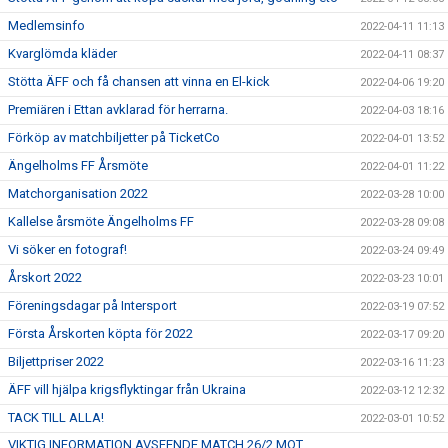
Medlemsinfo
2022-04-11 11:13
Kvarglömda kläder
2022-04-11 08:37
Stötta ÄFF och få chansen att vinna en El-kick
2022-04-06 19:20
Premiären i Ettan avklarad för herrarna.
2022-04-03 18:16
Förköp av matchbiljetter på TicketCo
2022-04-01 13:52
Ängelholms FF Årsmöte
2022-04-01 11:22
Matchorganisation 2022
2022-03-28 10:00
Kallelse årsmöte Ängelholms FF
2022-03-28 09:08
Vi söker en fotograf!
2022-03-24 09:49
Årskort 2022
2022-03-23 10:01
Föreningsdagar på Intersport
2022-03-19 07:52
Första Årskorten köpta för 2022
2022-03-17 09:20
Biljettpriser 2022
2022-03-16 11:23
ÄFF vill hjälpa krigsflyktingar från Ukraina
2022-03-12 12:32
TACK TILL ALLA!
2022-03-01 10:52
VIKTIG INFORMATION AVSEENDE MATCH 26/2 MOT