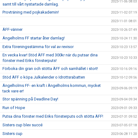
2023-11-06 08:03
samt till vårt nystartade damlag.
Provträning med pojkakademin!
2023-11-02 07:19
2023-11-01 08:01
ÄFF-vänner
2023-10-26 07:49
Ängelholms FF startar åter damlag!
2023-10-24 11:30
Extra föreningsstämma för val av revisor
2023-10-23 13:57
En vecka kvar! Stöd ÄFF med 300kr när du putsar dina
2023-10-23 10:33
fönster med Eriks fönsterputs!
Förboka din gran och stötta ÄFF och samhället i stort!
2023-10-16 09:16
Stöd ÄFF o köpa Julkalender o Idrottsrabatten
2023-10-12 09:56
Ängelholms FF- en kraft i Ängelholms kommun, mycket
2023-09-06 09:19
tack vare er!
Stor spänning på Deadline Day!
2023-09-04 09:34
Run of Hope
2023-09-01 09:33
Putsa dina fönster med Eriks fönsterputs och stötta ÄFF!
2023-07-31 09:52
Sisters cup blev succé
2023-07-05 07:18
Sisters cup
2023-06-28 11:20