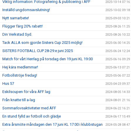
Viktig information: Fotografering & publicering i ÄFF
2025-10-14 07:16
Inställd ungdomsavslutning!
2025-10-02 09:18
Nytt samarbete!
2025-09-03 10:21
Flügger färg 20% rabatt!
2025-08-26 11:25
Din Verkstad Syd.
2025-08-26 10:22
Tack ALLA som gjorde Sisters Cup 2025 möjlig!
2025-06-30 14:25
SISTERS FOOTBALL CUP 28-29:e juni 2025
2025-06-24 12:24
Match för vårt Herrlag på torsdag den 19 juni KL 19:00
2025-06-16 09:29
Hej kära medlemmar!
2025-06-13 07:21
Fotbollströje fredag!
2025-05-06 07:22
Hus 57
2025-04-23 09:37
Eskilscupen för våra ÄFF lag
2024-08-05 14:33
Från knatte till a-lag
2024-08-01 21:16
Sommarlovsaktiviteter med ÄFF
2024-06-22 16:21
En stund fylld av fotboll och glädje
2024-06-17 15:49
Extra årsmöte måndagen den 17 juni KL 17:00 i klubbstugan
2024-05-28 08:47