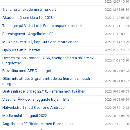
2022-12-27 10:10
Tränarna till akademin är nu klart
2022-12-16 08:59
Akademitränare klara för 2023
2022-11-22 08:45
Träningar på Valhall och Fridhemsparken inställda
2022-11-21 11:34
Föreningsnytt - Ängelholms FF
2022-11-16 09:31
Mjuka paket till jul, köp Gutz och stötta ert lag!
2022-11-14 10:29
Hjälp oss att bli bättre!
2022-11-08 10:37
Över en miljon kronor till SSK, Sveriges bästa säljare av
2022-11-02 15:20
Bingolotter
Provträna med ÄFF Damlaget
2022-10-24 09:03
Glöm inte att det är gratis inträde på herrarnas match i
2022-10-21 09:27
morgon!
Gratis inträde lördag 22/10, Herrarna mot Tvååker!
2022-10-15 09:03
Visst har ÄFF den snyggaste tröjan i Ettan!
2022-10-05 09:29
Nätverksträff med Eleanor o Andreas!
2022-09-30 10:43
Medlemsinfo augusti 2022
2022-08-05 08:29
Ängelholms FF förlänger med Roar Hansen
2022-07-19 11:08