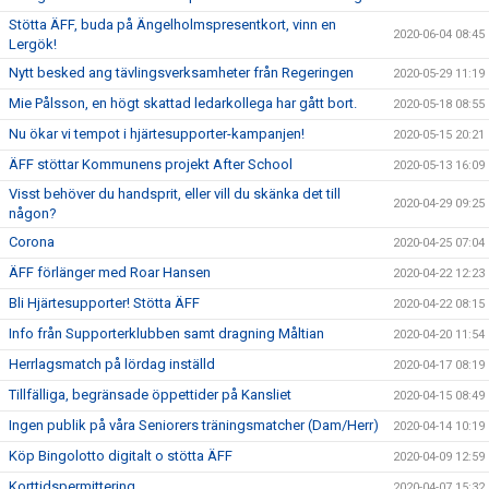
Stötta ÄFF, buda på Ängelholmspresentkort, vinn en
2020-06-04 08:45
Lergök!
Nytt besked ang tävlingsverksamheter från Regeringen
2020-05-29 11:19
Mie Pålsson, en högt skattad ledarkollega har gått bort.
2020-05-18 08:55
Nu ökar vi tempot i hjärtesupporter-kampanjen!
2020-05-15 20:21
ÄFF stöttar Kommunens projekt After School
2020-05-13 16:09
Visst behöver du handsprit, eller vill du skänka det till
2020-04-29 09:25
någon?
Corona
2020-04-25 07:04
ÄFF förlänger med Roar Hansen
2020-04-22 12:23
Bli Hjärtesupporter! Stötta ÄFF
2020-04-22 08:15
Info från Supporterklubben samt dragning Måltian
2020-04-20 11:54
Herrlagsmatch på lördag inställd
2020-04-17 08:19
Tillfälliga, begränsade öppettider på Kansliet
2020-04-15 08:49
Ingen publik på våra Seniorers träningsmatcher (Dam/Herr)
2020-04-14 10:19
Köp Bingolotto digitalt o stötta ÄFF
2020-04-09 12:59
Korttidspermittering
2020-04-07 15:32