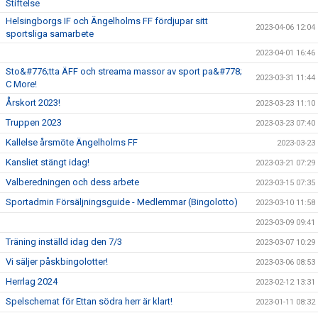
Stiftelse
Helsingborgs IF och Ängelholms FF fördjupar sitt
2023-04-06 12:04
sportsliga samarbete
2023-04-01 16:46
Sto&#776;tta ÄFF och streama massor av sport pa&#778;
2023-03-31 11:44
C More!
Årskort 2023!
2023-03-23 11:10
Truppen 2023
2023-03-23 07:40
Kallelse årsmöte Ängelholms FF
2023-03-23
Kansliet stängt idag!
2023-03-21 07:29
Valberedningen och dess arbete
2023-03-15 07:35
Sportadmin Försäljningsguide - Medlemmar (Bingolotto)
2023-03-10 11:58
2023-03-09 09:41
Träning inställd idag den 7/3
2023-03-07 10:29
Vi säljer påskbingolotter!
2023-03-06 08:53
Herrlag 2024
2023-02-12 13:31
Spelschemat för Ettan södra herr är klart!
2023-01-11 08:32