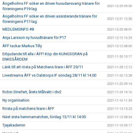
Ängelholms FF söker en driven huvudansvarig tränare för
2021-12-29 09:00
föreningens P19-lag
Ängelholms FF söker en driven assisterande tränare för
2021-12-21 15:30
föreningens P17-lag
MEDLEMSINFO #8
2021-12-20 08:01
Anja Larsson ny huvudtränare för P17
2021-12-15 16:29
ÄFF tackar Markus Tilly
2021-12-12 08:00
Erbjudande till alla i ÄFF! Köp din KUNGSGRAN på
2021-11-30 10:17
ENKEGÅRDEN!
Länk till att rösta på Matchens lirare i ÄFF 29/11
2021-11-28 12:12
Livestreama ÄFF vs Dalstorps IF söndag 28/11 kl 14.00
2021-11-26 15:28
2021-11-25 09:14
Robin Streifert, årets Målvakt i div2
2021-11-24 14:16
Ny organisation
2021-11-16 11:34
Rösta på matchens lirare i ÄFF
2021-11-13 13:23
Näst sista hemmamatchen, lördag 13/11 kl 14:00
2021-11-12 08:54
Tjejakademin
2021-11-10 09:17