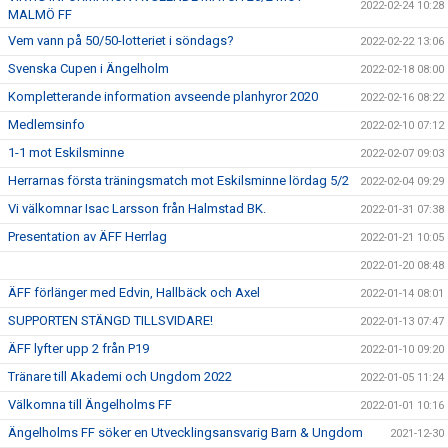
2022-02-24 10:28
MALMÖ FF
Vem vann på 50/50-lotteriet i söndags?
2022-02-22 13:06
Svenska Cupen i Ängelholm
2022-02-18 08:00
Kompletterande information avseende planhyror 2020
2022-02-16 08:22
Medlemsinfo
2022-02-10 07:12
1-1 mot Eskilsminne
2022-02-07 09:03
Herrarnas första träningsmatch mot Eskilsminne lördag 5/2
2022-02-04 09:29
Vi välkomnar Isac Larsson från Halmstad BK.
2022-01-31 07:38
Presentation av ÄFF Herrlag
2022-01-21 10:05
2022-01-20 08:48
ÄFF förlänger med Edvin, Hallbäck och Axel
2022-01-14 08:01
SUPPORTEN STÄNGD TILLSVIDARE!
2022-01-13 07:47
ÄFF lyfter upp 2 från P19
2022-01-10 09:20
Tränare till Akademi och Ungdom 2022
2022-01-05 11:24
Välkomna till Ängelholms FF
2022-01-01 10:16
Ängelholms FF söker en Utvecklingsansvarig Barn & Ungdom
2021-12-30