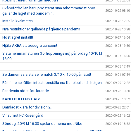
Robin Streifert förlänger med ÄFF
2020-11-05 22:05
Skånefotbollen har uppdaterat sina rekommendationer
2020-10-29 08:10
gällande läget med pandemin.
Inställd kvalmatch
2020-10-28 17:35
Nya restriktioner gällande pågående pandemi!
2020-10-28 10:28
Höstlägret inställt!
2020-10-27 16:04
Hjälp AKEA att besegra cancern!
2020-10-08 19:50
Sista hemmamatchen (förhoppningsvis) på lördag 10/10 kl
2020-10-07 16:06
16.00
2020-10-03 17:49
Se damernas sista seriematch 3/10 kl 15.00 på nätet!
2020-10-01 07:59
Påminnelse! Glöm inte att beställa era Kanelbullar till helgen!
2020-09-29 12:22
Pandemin råder fortfarande
2020-09-28 13:30
KANELBULLENS DAG!
2020-09-25 10:52
Damlaget klara för division 2!
2020-09-23 22:01
Vinst mot FC Rosengård
2020-09-22 16:02
Söndag, 20/9 kl 16.00 spelar damerna mot Nike
2020-09-19 18:52