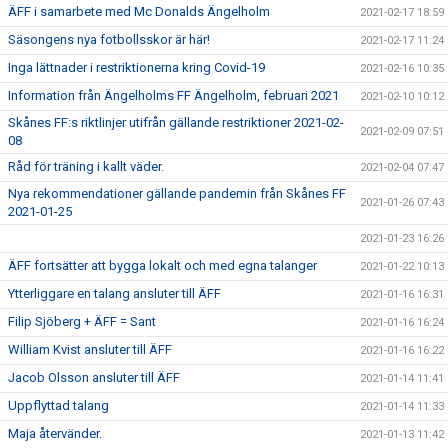
ÄFF i samarbete med Mc Donalds Ängelholm
2021-02-17 18:59
Säsongens nya fotbollsskor är här!
2021-02-17 11:24
Inga lättnader i restriktionerna kring Covid-19
2021-02-16 10:35
Information från Ängelholms FF Ängelholm, februari 2021
2021-02-10 10:12
Skånes FF:s riktlinjer utifrån gällande restriktioner 2021-02-
2021-02-09 07:51
08
Råd för träning i kallt väder.
2021-02-04 07:47
Nya rekommendationer gällande pandemin från Skånes FF
2021-01-26 07:43
2021-01-25
2021-01-23 16:26
ÄFF fortsätter att bygga lokalt och med egna talanger
2021-01-22 10:13
Ytterliggare en talang ansluter till ÄFF
2021-01-16 16:31
Filip Sjöberg + ÄFF = Sant
2021-01-16 16:24
William Kvist ansluter till ÄFF
2021-01-16 16:22
Jacob Olsson ansluter till ÄFF
2021-01-14 11:41
Uppflyttad talang
2021-01-14 11:33
Maja återvänder.
2021-01-13 11:42