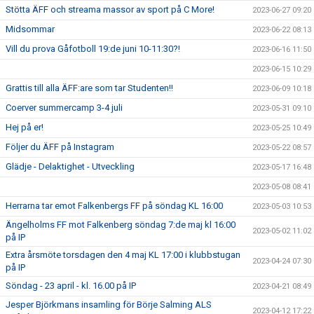
Stötta ÄFF och streama massor av sport på C More!
2023-06-27 09:20
Midsommar
2023-06-22 08:13
Vill du prova Gåfotboll 19:de juni 10-11:30?!
2023-06-16 11:50
2023-06-15 10:29
Grattis till alla ÄFF:are som tar Studenten!!
2023-06-09 10:18
Coerver summercamp 3-4 juli
2023-05-31 09:10
Hej på er!
2023-05-25 10:49
Följer du ÄFF på Instagram
2023-05-22 08:57
Glädje - Delaktighet - Utveckling
2023-05-17 16:48
2023-05-08 08:41
Herrarna tar emot Falkenbergs FF på söndag KL 16:00
2023-05-03 10:53
Ängelholms FF mot Falkenberg söndag 7:de maj kl 16:00
2023-05-02 11:02
på IP
Extra årsmöte torsdagen den 4 maj KL 17:00 i klubbstugan
2023-04-24 07:30
på IP
Söndag - 23 april - kl. 16.00 på IP
2023-04-21 08:49
Jesper Björkmans insamling för Börje Salming ALS
2023-04-12 17:22