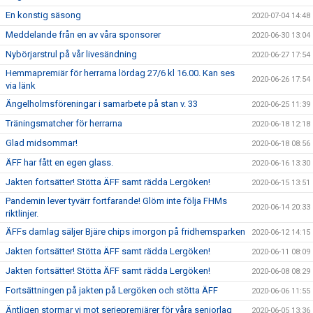
En konstig säsong
2020-07-04 14:48
Meddelande från en av våra sponsorer
2020-06-30 13:04
Nybörjarstrul på vår livesändning
2020-06-27 17:54
Hemmapremiär för herrarna lördag 27/6 kl 16.00. Kan ses
2020-06-26 17:54
via länk
Ängelholmsföreningar i samarbete på stan v. 33
2020-06-25 11:39
Träningsmatcher för herrarna
2020-06-18 12:18
Glad midsommar!
2020-06-18 08:56
ÄFF har fått en egen glass.
2020-06-16 13:30
Jakten fortsätter! Stötta ÄFF samt rädda Lergöken!
2020-06-15 13:51
Pandemin lever tyvärr fortfarande! Glöm inte följa FHMs
2020-06-14 20:33
riktlinjer.
ÄFFs damlag säljer Bjäre chips imorgon på fridhemsparken
2020-06-12 14:15
Jakten fortsätter! Stötta ÄFF samt rädda Lergöken!
2020-06-11 08:09
Jakten fortsätter! Stötta ÄFF samt rädda Lergöken!
2020-06-08 08:29
Fortsättningen på jakten på Lergöken och stötta ÄFF
2020-06-06 11:55
Äntligen stormar vi mot seriepremiärer för våra seniorlag
2020-06-05 13:36