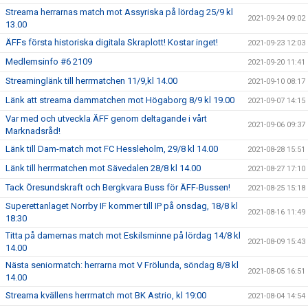
Streama herrarnas match mot Assyriska på lördag 25/9 kl
2021-09-24 09:02
13.00
ÄFFs första historiska digitala Skraplott! Kostar inget!
2021-09-23 12:03
Medlemsinfo #6 2109
2021-09-20 11:41
Streaminglänk till herrmatchen 11/9,kl 14.00
2021-09-10 08:17
Länk att streama dammatchen mot Högaborg 8/9 kl 19.00
2021-09-07 14:15
Var med och utveckla ÄFF genom deltagande i vårt
2021-09-06 09:37
Marknadsråd!
Länk till Dam-match mot FC Hessleholm, 29/8 kl 14.00
2021-08-28 15:51
Länk till herrmatchen mot Sävedalen 28/8 kl 14.00
2021-08-27 17:10
Tack Öresundskraft och Bergkvara Buss för ÄFF-Bussen!
2021-08-25 15:18
Superettanlaget Norrby IF kommer till IP på onsdag, 18/8 kl
2021-08-16 11:49
18:30
Titta på damernas match mot Eskilsminne på lördag 14/8 kl
2021-08-09 15:43
14.00
Nästa seniormatch: herrarna mot V Frölunda, söndag 8/8 kl
2021-08-05 16:51
14.00
Streama kvällens herrmatch mot BK Astrio, kl 19:00
2021-08-04 14:54