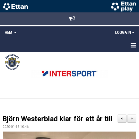
HEM
LOGGA IN
STARTSIDA
NYHETER
ANMÄLAN/REGISTRERING
POLICYS
FÖRKÖP BILJETTER
Björn Westerblad klar för ett år till
<
>
LÄNKAR
2020-01-15 10:46