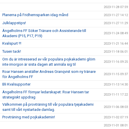
2023-11-28 07:59
Planerna på Fridhemsparken idag månd
2023-11-27 14:12
Julklappstips!
2023-11-27 11:29
Ängelholms FF Söker Tränare och Assisterande till
2023-11-24 08:49
Akademi (P15, P17, P19)
Kvalspurt !!!
2023-11-21 16:44
Tusen tack!
2023-11-18 06:01
Om du är intresserad av vår populära pojkakademi glöm
2023-11-16 09:25
inte imorgon är sista dagen att anmäla sig til
Roar Hansen anställer Andreas Granqvist som ny tränare
2023-11-15 09:37
för Ängelholms FF
Bli Kvalsupporter
2023-11-13 14:30
Ängelholms FF förnyar ledarskapet: Roar Hansen tar
2023-11-11 17:22
strategiskt uppdrag
Välkommen på provträning till vår populära tjejakademi
2023-11-06 08:03
samt till vårt nystartade damlag.
Provträning med pojkakademin!
2023-11-02 07:19
2023-11-01 08:01