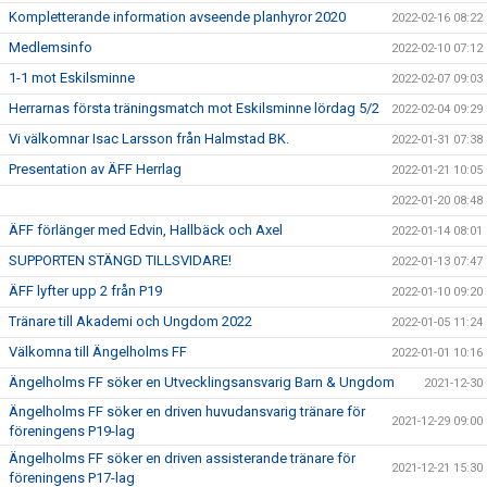
Kompletterande information avseende planhyror 2020
2022-02-16 08:22
Medlemsinfo
2022-02-10 07:12
1-1 mot Eskilsminne
2022-02-07 09:03
Herrarnas första träningsmatch mot Eskilsminne lördag 5/2
2022-02-04 09:29
Vi välkomnar Isac Larsson från Halmstad BK.
2022-01-31 07:38
Presentation av ÄFF Herrlag
2022-01-21 10:05
2022-01-20 08:48
ÄFF förlänger med Edvin, Hallbäck och Axel
2022-01-14 08:01
SUPPORTEN STÄNGD TILLSVIDARE!
2022-01-13 07:47
ÄFF lyfter upp 2 från P19
2022-01-10 09:20
Tränare till Akademi och Ungdom 2022
2022-01-05 11:24
Välkomna till Ängelholms FF
2022-01-01 10:16
Ängelholms FF söker en Utvecklingsansvarig Barn & Ungdom
2021-12-30
Ängelholms FF söker en driven huvudansvarig tränare för
2021-12-29 09:00
föreningens P19-lag
Ängelholms FF söker en driven assisterande tränare för
2021-12-21 15:30
föreningens P17-lag