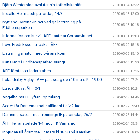
Björn Westerblad avslutar sin fotbollskarriär
2020-03-14 13:32
Inställd Herrmatch på lördag 14/3
2020-03-13 12:00
Nytt ang Coronaviruset vad gäller träning på
2020-03-13 10:18
Fridhemsparken
Information om hur vi i ÄFF hanterar Coronaviruset
2020-03-11 12:03
Love Fredriksson tillbaka i ÄFF
2020-03-09 15:18
En träningsmatch med två ansikten
2020-03-08 15:10
Kansliet på Fridhemsparken stängt
2020-03-06 11:30
ÄFF förstärker ledarstaben
2020-03-06 11:26
Lokalderby Vejby - ÄFF på tisdag den 10 mars KL 19.00
2020-03-04 07:24
Lunds BK vs. ÄFF 0-1
2020-03-02 10:24
Ängelholms FF lyfter upp talang
2020-02-28 14:45
Seger för Damerna mot halländskt div 2-lag
2020-02-27 09:49
Damerna spelar mot Trönninge IF på onsdag 26/2
2020-02-25 14:44
ÄFF Herrar spelade 1-1 mot IFK Värnamo
2020-02-24 05:34
Inbjudan till Årsmöte 17 mars kl 18.30 på Kansliet
2020-02-21 08:05