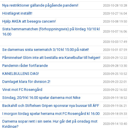
Nya restriktioner gällande pågående pandemi!
2020-10-28 10:28
Höstlägret inställt!
2020-10-27 16:04
Hjälp AKEA att besegra cancern!
2020-10-08 19:50
Sista hemmamatchen (förhoppningsvis) på lördag 10/10 kl
2020-10-07 16:06
16.00
2020-10-03 17:49
Se damernas sista seriematch 3/10 kl 15.00 på nätet!
2020-10-01 07:59
Påminnelse! Glöm inte att beställa era Kanelbullar till helgen!
2020-09-29 12:22
Pandemin råder fortfarande
2020-09-28 13:30
KANELBULLENS DAG!
2020-09-25 10:52
Damlaget klara för division 2!
2020-09-23 22:01
Vinst mot FC Rosengård
2020-09-22 16:02
Söndag, 20/9 kl 16.00 spelar damerna mot Nike
2020-09-19 18:52
Backahill och Stiftelsen Gripen sponsrar nya bussar till ÄFF
2020-09-19 06:21
I morgon lördag spelar herrarna mot FC Rosengård kl 16.00
2020-09-18 09:33
Damerna sopar rent i sin serie. Hur går det på onsdag mot
2020-09-14 10:40
Kvidinge?