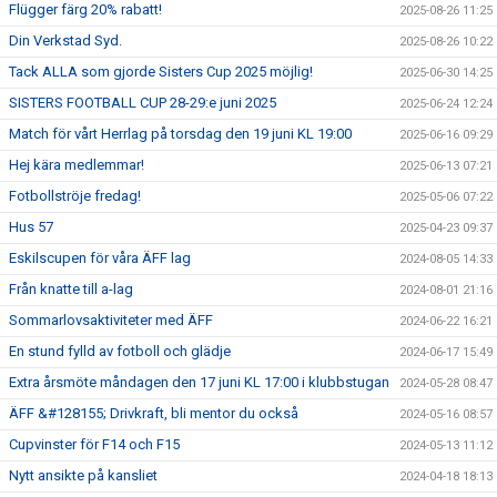
Flügger färg 20% rabatt!
2025-08-26 11:25
Din Verkstad Syd.
2025-08-26 10:22
Tack ALLA som gjorde Sisters Cup 2025 möjlig!
2025-06-30 14:25
SISTERS FOOTBALL CUP 28-29:e juni 2025
2025-06-24 12:24
Match för vårt Herrlag på torsdag den 19 juni KL 19:00
2025-06-16 09:29
Hej kära medlemmar!
2025-06-13 07:21
Fotbollströje fredag!
2025-05-06 07:22
Hus 57
2025-04-23 09:37
Eskilscupen för våra ÄFF lag
2024-08-05 14:33
Från knatte till a-lag
2024-08-01 21:16
Sommarlovsaktiviteter med ÄFF
2024-06-22 16:21
En stund fylld av fotboll och glädje
2024-06-17 15:49
Extra årsmöte måndagen den 17 juni KL 17:00 i klubbstugan
2024-05-28 08:47
ÄFF &#128155; Drivkraft, bli mentor du också
2024-05-16 08:57
Cupvinster för F14 och F15
2024-05-13 11:12
Nytt ansikte på kansliet
2024-04-18 18:13