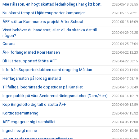
Mie Pålsson, en högt skattad ledarkollega har gått bort.
2020-05-18 08:55
Nu ökar vi tempot i hjärtesupporter-kampanjen!
2020-05-15 20:21
ÄFF stöttar Kommunens projekt After School
2020-05-13 16:09
Visst behöver du handsprit, eller vill du skänka det till
2020-04-29 09:25
någon?
Corona
2020-04-25 07:04
ÄFF förlänger med Roar Hansen
2020-04-22 12:23
Bli Hjärtesupporter! Stötta ÄFF
2020-04-22 08:15
Info från Supporterklubben samt dragning Måltian
2020-04-20 11:54
Herrlagsmatch på lördag inställd
2020-04-17 08:19
Tillfälliga, begränsade öppettider på Kansliet
2020-04-15 08:49
Ingen publik på våra Seniorers träningsmatcher (Dam/Herr)
2020-04-14 10:19
Köp Bingolotto digitalt o stötta ÄFF
2020-04-09 12:59
Korttidspermittering
2020-04-07 15:32
ÄFF engagerar sig i samhället
2020-04-05 19:00
Ingrid, i evigt minne
2020-04-04 10:40