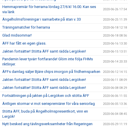
Hemmapremiär för herrarna lördag 27/6 kl 16.00. Kan ses
2020-06-26 17:54
via länk
Ängelholmsföreningar i samarbete på stan v. 33
2020-06-25 11:39
Träningsmatcher för herrarna
2020-06-18 12:18
Glad midsommar!
2020-06-18 08:56
ÄFF har fått en egen glass.
2020-06-16 13:30
Jakten fortsätter! Stötta ÄFF samt rädda Lergöken!
2020-06-15 13:51
Pandemin lever tyvärr fortfarande! Glöm inte följa FHMs
2020-06-14 20:33
riktlinjer.
ÄFFs damlag säljer Bjäre chips imorgon på fridhemsparken
2020-06-12 14:15
Jakten fortsätter! Stötta ÄFF samt rädda Lergöken!
2020-06-11 08:09
Jakten fortsätter! Stötta ÄFF samt rädda Lergöken!
2020-06-08 08:29
Fortsättningen på jakten på Lergöken och stötta ÄFF
2020-06-06 11:55
Äntligen stormar vi mot seriepremiärer för våra seniorlag
2020-06-05 13:36
Stötta ÄFF, buda på Ängelholmspresentkort, vinn en
2020-06-04 08:45
Lergök!
Nytt besked ang tävlingsverksamheter från Regeringen
2020-05-29 11:19