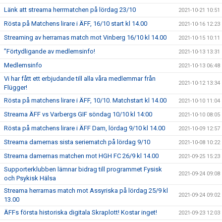
Länk att streama herrmatchen på lördag 23/10
2021-10-21 10:51
Rösta på Matchens lirare i ÄFF, 16/10 start kl 14.00
2021-10-16 12:23
Streaming av herrarnas match mot Vinberg 16/10 kl 14.00
2021-10-15 10:11
”Förtydligande av medlemsinfo!
2021-10-13 13:31
Medlemsinfo
2021-10-13 06:48
Vi har fått ett erbjudande till alla våra medlemmar från
2021-10-12 13:34
Flügger!
Rösta på matchens lirare i ÄFF, 10/10. Matchstart kl 14.00
2021-10-10 11:04
Streama ÄFF vs Varbergs GIF söndag 10/10 kl 14:00
2021-10-10 08:05
Rösta på matchens lirare i ÄFF Dam, lördag 9/10 kl 14.00
2021-10-09 12:57
Streama damernas sista seriematch på lördag 9/10
2021-10-08 10:22
Streama damernas matchen mot HGH FC 26/9 kl 14.00
2021-09-25 15:23
Supporterklubben lämnar bidrag till programmet Fysisk
2021-09-24 09:08
och Psykisk Hälsa
Streama herrarnas match mot Assyriska på lördag 25/9 kl
2021-09-24 09:02
13.00
ÄFFs första historiska digitala Skraplott! Kostar inget!
2021-09-23 12:03