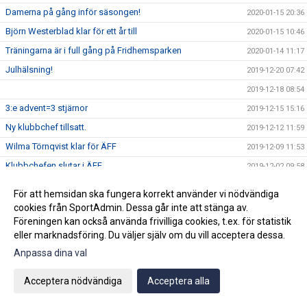
Damerna på gång inför säsongen!
2020-01-15 20:36
Björn Westerblad klar för ett år till
2020-01-15 10:46
Träningarna är i full gång på Fridhemsparken
2020-01-14 11:17
Julhälsning!
2019-12-20 07:42
2019-12-18 08:54
3:e advent=3 stjärnor
2019-12-15 15:16
Ny klubbchef tillsatt.
2019-12-12 11:59
Wilma Törnqvist klar för ÄFF
2019-12-09 11:53
Klubbchefen slutar i ÄFF
2019-12-02 09:58
2019-11-26 09:44
För att hemsidan ska fungera korrekt använder vi nödvändiga
Sista veckan för akademin innan vinteruppehåll
2019-11-25 08:34
cookies från SportAdmin. Dessa går inte att stänga av.
Föreningen kan också använda frivilliga cookies, t.ex. för statistik
Ge bort en sportig dröm!
2019-11-22 09:50
eller marknadsföring. Du väljer själv om du vill acceptera dessa.
Vinnarna på ungdomsavslutningens tipspromenad
2019-11-22 07:43
Anpassa dina val
Köp din Bingolott av vårt P13 lag
2019-11-15 09:16
Avslutning för ungdomslagen söndagen den 3 november
Acceptera nödvändiga
Acceptera alla
2019-10-30 09:04
KL 11:00