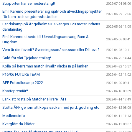
Supporten har semesterstängt!
2022-07-04 08:00
Emil Karemo presenterar sig själv och utvecklingsprojekten
2022-06-29 12:05
för barn- och ungdomsfotbollen.
Landskamp på Ängelholms IP Sveriges F23 möter Indiens
2022-05-26 11:05
damlanslag
Emil Karemo utsedd till Utvecklingsansvarig Barn &
2022-05-06 08:41
Ungdom
Vem är din favorit? Svenningsson/Isaksson eller Di Leva?
2022-04-28 10:11
Guld för vårt Tjejakademilag!
2022-04-25 14:44
Kolla på herrarnas match ikväll? Klicka in på länken
2022-04-22 15:37
P16/06 FUTURE TEAM
2022-04-22 11:02
ÄFF Fotbollscamp 2022
2022-04-20 09:41
Knattepremiär!!
2022-04-16 09:39
Länk att rösta på Matchens lirare i ÄFF
2022-04-14 17:49
Stötta ÄFF genom att köpa säckar med jord, gödning etc
2022-04-12 08:08
Medlemsinfo
2022-04-11 11:13
Kvarglömda kläder
2022-04-11 08:37