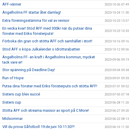
ÄFF-vänner
2023-10-26 07:49
Ängelholms FF startar åter damlag!
2023-10-24 11:30
Extra föreningsstämma för val av revisor
2023-10-23 13:57
En vecka kvar! Stöd ÄFF med 300kr när du putsar dina
2023-10-23 10:33
fönster med Eriks fönsterputs!
Förboka din gran och stötta ÄFF och samhället i stort!
2023-10-16 09:16
Stöd ÄFF o köpa Julkalender o Idrottsrabatten
2023-10-12 09:56
Ängelholms FF- en kraft i Ängelholms kommun, mycket
2023-09-06 09:19
tack vare er!
Stor spänning på Deadline Day!
2023-09-04 09:34
Run of Hope
2023-09-01 09:33
Putsa dina fönster med Eriks fönsterputs och stötta ÄFF!
2023-07-31 09:52
Sisters cup blev succé
2023-07-05 07:18
Sisters cup
2023-06-28 11:20
Stötta ÄFF och streama massor av sport på C More!
2023-06-27 09:20
Midsommar
2023-06-22 08:13
Vill du prova Gåfotboll 19:de juni 10-11:30?!
2023-06-16 11:50