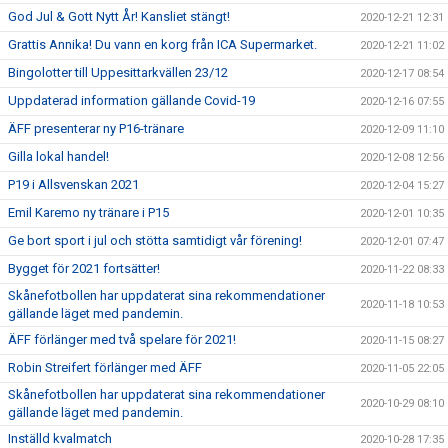
God Jul & Gott Nytt År! Kansliet stängt!
2020-12-21 12:31
Grattis Annika! Du vann en korg från ICA Supermarket.
2020-12-21 11:02
Bingolotter till Uppesittarkvällen 23/12
2020-12-17 08:54
Uppdaterad information gällande Covid-19
2020-12-16 07:55
ÄFF presenterar ny P16-tränare
2020-12-09 11:10
Gilla lokal handel!
2020-12-08 12:56
P19 i Allsvenskan 2021
2020-12-04 15:27
Emil Karemo ny tränare i P15
2020-12-01 10:35
Ge bort sport i jul och stötta samtidigt vår förening!
2020-12-01 07:47
Bygget för 2021 fortsätter!
2020-11-22 08:33
Skånefotbollen har uppdaterat sina rekommendationer
2020-11-18 10:53
gällande läget med pandemin.
ÄFF förlänger med två spelare för 2021!
2020-11-15 08:27
Robin Streifert förlänger med ÄFF
2020-11-05 22:05
Skånefotbollen har uppdaterat sina rekommendationer
2020-10-29 08:10
gällande läget med pandemin.
Inställd kvalmatch
2020-10-28 17:35