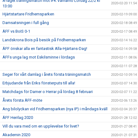
A-laget träningsmatch mot IFK Värnamo Lördag 22/2 kl
2020-02-20 11:54
13:00
Hjärtstartare Fridhemsparken
2020-02-19 09:00
Damsatsningen i full gång
2020-02-18 08:49
ÄFF vs BoIS 0-1
2020-02-17 08:49
Landskrona Bois på besök på Fridhemsparken
2020-02-14 16:22
ÄFF önskar alla en fantastisk Alla-Hjärtans-Dag!
2020-02-14 09:58
ÄFFs unga lag mot Eskilsminne i lördags
2020-02-11 08:06
2020-02-11 07:28
Seger för vårt damlag i årets första träningsmatch
2020-02-10 09:14
Erbjudande från Eriks fönsterputs till alla!
2020-02-07 14:30
Matchdags för Damer o Herrar på lördag 8 februari
2020-02-07 11:22
Årets första ÄFF-möte
2020-02-06 13:26
Ang bilolyckan vid Fridhemsparken (nya IP) i måndags kväll
2020-02-04 20:37
ÄFF Herrlag 2020
2020-01-28 12:02
Vill du vara med om en upplevelse för livet?
2020-01-27 08:41
Akademin 2020
2020-01-21 07:31