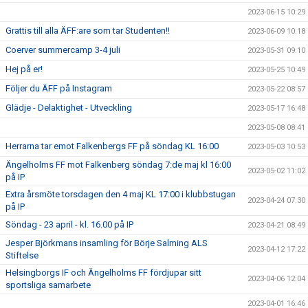
2023-06-15 10:29
Grattis till alla ÄFF:are som tar Studenten!!
2023-06-09 10:18
Coerver summercamp 3-4 juli
2023-05-31 09:10
Hej på er!
2023-05-25 10:49
Följer du ÄFF på Instagram
2023-05-22 08:57
Glädje - Delaktighet - Utveckling
2023-05-17 16:48
2023-05-08 08:41
Herrarna tar emot Falkenbergs FF på söndag KL 16:00
2023-05-03 10:53
Ängelholms FF mot Falkenberg söndag 7:de maj kl 16:00
2023-05-02 11:02
på IP
Extra årsmöte torsdagen den 4 maj KL 17:00 i klubbstugan
2023-04-24 07:30
på IP
Söndag - 23 april - kl. 16.00 på IP
2023-04-21 08:49
Jesper Björkmans insamling för Börje Salming ALS
2023-04-12 17:22
Stiftelse
Helsingborgs IF och Ängelholms FF fördjupar sitt
2023-04-06 12:04
sportsliga samarbete
2023-04-01 16:46