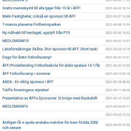
2021-06-03 11:03
Gratis mensskydd till alla tjejer från 13 år i ÄFF!
2021-06-02 18:14
Melin Fastigheter, också en sponsor till ÄFF
2021-05-31 16:08
7-manna planerna Fridhemsparken
2021-05-28 15:59
Ny målvakt till herrlaget, upplyft från P19.
2021-05-26 19:52
MEDLEMSINFO!
2021-05-25 10:07
Länsförsäkringar Skåne. Stor sponsor till ÄFF. Stort tack!
2021-05-24 15:18
Dags för årets fotbollscamp!
2021-05-20 10:41
ÄFF/Prodefending Fotbollsskola för äldre spelare 14-17år
2021-05-20 10:32
ÄFF Fotbollscamp i sommar
2021-05-19 20:18
AKEA - En viktig sponsor i ÄFF
2021-05-18 08:40
Träffa föreningens styrelse!
2021-05-11 08:30
Presentation av ÄFFs Sponsorer. Vi börjar med Backahill!
2021-05-10 19:23
MEDLEMSINFO
2021-05-04 09:17
2021-05-03 15:22
Äntligen få vi spela enstaka matcher för barn födda 2002
2021-04-29 10:30
och senare