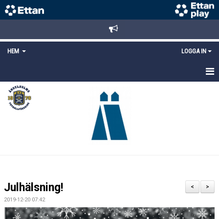
HEM
LOGGA IN
STARTSIDA
NYHETER
ANMÄLAN/REGISTRERING
POLICYS
FÖRKÖP BILJETTER
Julhälsning!
<
>
LÄNKAR
2019-12-20 07:42