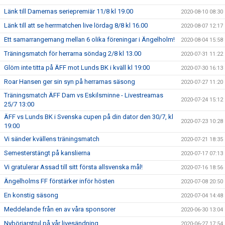
Länk till Damernas seriepremiär 11/8 kl 19.00
2020-08-10 08:30
Länk till att se herrmatchen live lördag 8/8 kl 16.00
2020-08-07 12:17
Ett samarrangemang mellan 6 olika föreningar i Ängelholm!
2020-08-04 15:58
Träningsmatch för herrarna söndag 2/8 kl 13.00
2020-07-31 11:22
Glöm inte titta på ÄFF mot Lunds BK i kväll kl 19:00
2020-07-30 16:13
Roar Hansen ger sin syn på herrarnas säsong
2020-07-27 11:20
Träningsmatch ÄFF Dam vs Eskilsminne - Livestreamas
2020-07-24 15:12
25/7 13:00
ÄFF vs Lunds BK i Svenska cupen på din dator den 30/7, kl
2020-07-23 10:28
19:00
Vi sänder kvällens träningsmatch
2020-07-21 18:35
Semesterstängt på kanslierna
2020-07-17 07:13
Vi gratulerar Assad till sitt första allsvenska mål!
2020-07-16 18:56
Ängelholms FF förstärker inför hösten
2020-07-08 20:50
En konstig säsong
2020-07-04 14:48
Meddelande från en av våra sponsorer
2020-06-30 13:04
Nybörjarstrul på vår livesändning
2020-06-27 17:54