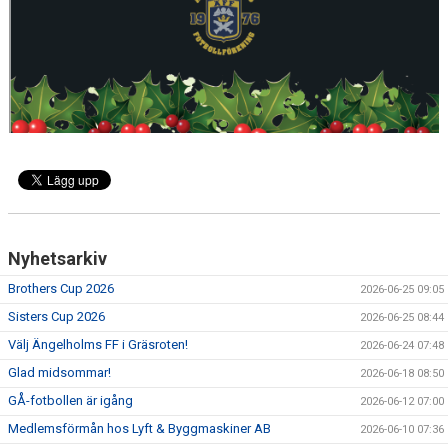
Nyhetsarkiv
Brothers Cup 2026
2026-06-25 09:05
Sisters Cup 2026
2026-06-25 08:44
Välj Ängelholms FF i Gräsroten!
2026-06-24 07:48
Glad midsommar!
2026-06-18 08:50
GÅ-fotbollen är igång
2026-06-12 07:00
Medlemsförmån hos Lyft & Byggmaskiner AB
2026-06-10 07:36