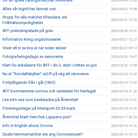
OK att spela träningsmatcher, tillsvidare
2020-04-03 15:05
Allas vår Ingrid har lämnat oss.
2020-04-02 15:38
Stopp för alla matcher tillsvidare, enl
2020-04-01 15:29
Folkhälsomyndigheten
ÄFF premiärspelade på gräs
2020-03-30 13:51
Information kring ungdomsserier
2020-03-27 15:27
Visst vill ni se bra ut när solen skiner
2020-03-27 09:13
Fotograferingsdags av seniorerna
2020-03-26 19:47
Klart för enkelserie för ÄFF i div 2, start i mitten av juni
2020-03-25 12:48
Nu är "Rondellskylten" vid IP på väg att renoveras
2020-03-24 13:42
Förtydligande från i går (18/3)
2020-03-19 13:32
ÄFF kommenterar corona och seriestart för herrlaget
2020-03-18 21:20
Lite info vad som beslutades på Årsmötet!
2020-03-18 15:41
Föreningsdagar på Intersport 23-29 mars
2020-03-18 10:30
Årsmötet klart! Vem fick Lappens pris?
2020-03-17 20:33
Info in English about Corona
2020-03-16 14:16
Spela hemmamatcher ute ang Coronaviruset?
2020-03-16 10:15