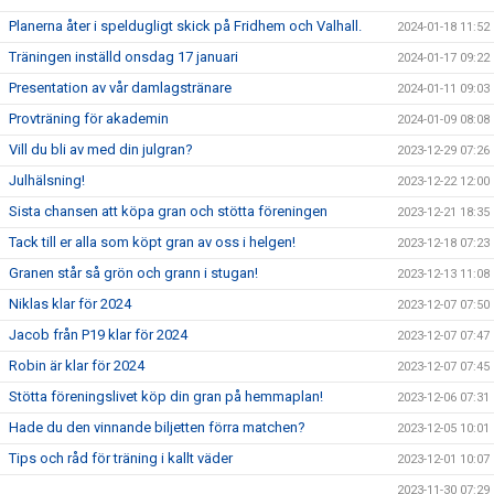
Planerna åter i speldugligt skick på Fridhem och Valhall.
2024-01-18 11:52
Träningen inställd onsdag 17 januari
2024-01-17 09:22
Presentation av vår damlagstränare
2024-01-11 09:03
Provträning för akademin
2024-01-09 08:08
Vill du bli av med din julgran?
2023-12-29 07:26
Julhälsning!
2023-12-22 12:00
Sista chansen att köpa gran och stötta föreningen
2023-12-21 18:35
Tack till er alla som köpt gran av oss i helgen!
2023-12-18 07:23
Granen står så grön och grann i stugan!
2023-12-13 11:08
Niklas klar för 2024
2023-12-07 07:50
Jacob från P19 klar för 2024
2023-12-07 07:47
Robin är klar för 2024
2023-12-07 07:45
Stötta föreningslivet köp din gran på hemmaplan!
2023-12-06 07:31
Hade du den vinnande biljetten förra matchen?
2023-12-05 10:01
Tips och råd för träning i kallt väder
2023-12-01 10:07
2023-11-30 07:29