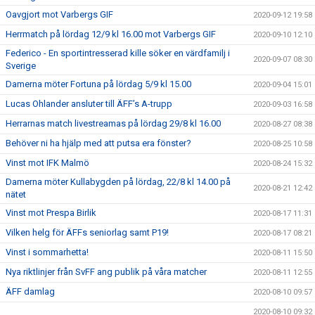
Oavgjort mot Varbergs GIF
2020-09-12 19:58
Herrmatch på lördag 12/9 kl 16.00 mot Varbergs GIF
2020-09-10 12:10
Federico - En sportintresserad kille söker en värdfamilj i
2020-09-07 08:30
Sverige
Damerna möter Fortuna på lördag 5/9 kl 15.00
2020-09-04 15:01
Lucas Ohlander ansluter till ÄFF’s A-trupp
2020-09-03 16:58
Herrarnas match livestreamas på lördag 29/8 kl 16.00
2020-08-27 08:38
Behöver ni ha hjälp med att putsa era fönster?
2020-08-25 10:58
Vinst mot IFK Malmö
2020-08-24 15:32
Damerna möter Kullabygden på lördag, 22/8 kl 14.00 på
2020-08-21 12:42
nätet
Vinst mot Prespa Birlik
2020-08-17 11:31
Vilken helg för ÄFFs seniorlag samt P19!
2020-08-17 08:21
Vinst i sommarhetta!
2020-08-11 15:50
Nya riktlinjer från SvFF ang publik på våra matcher
2020-08-11 12:55
ÄFF damlag
2020-08-10 09:57
2020-08-10 09:32