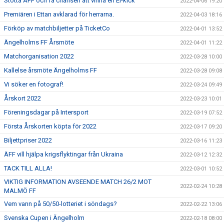
Stötta ÄFF och få chansen att vinna en El-kick
2022-04-06 19:20
Premiären i Ettan avklarad för herrarna.
2022-04-03 18:16
Förköp av matchbiljetter på TicketCo
2022-04-01 13:52
Ängelholms FF Årsmöte
2022-04-01 11:22
Matchorganisation 2022
2022-03-28 10:00
Kallelse årsmöte Ängelholms FF
2022-03-28 09:08
Vi söker en fotograf!
2022-03-24 09:49
Årskort 2022
2022-03-23 10:01
Föreningsdagar på Intersport
2022-03-19 07:52
Första Årskorten köpta för 2022
2022-03-17 09:20
Biljettpriser 2022
2022-03-16 11:23
ÄFF vill hjälpa krigsflyktingar från Ukraina
2022-03-12 12:32
TACK TILL ALLA!
2022-03-01 10:52
VIKTIG INFORMATION AVSEENDE MATCH 26/2 MOT
2022-02-24 10:28
MALMÖ FF
Vem vann på 50/50-lotteriet i söndags?
2022-02-22 13:06
Svenska Cupen i Ängelholm
2022-02-18 08:00