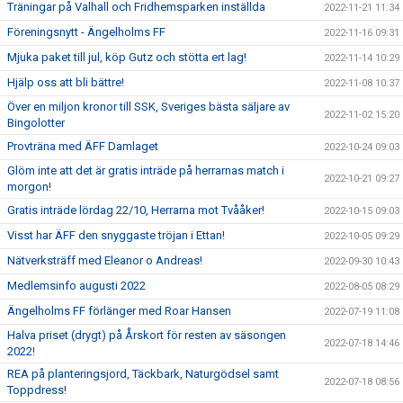
Träningar på Valhall och Fridhemsparken inställda
2022-11-21 11:34
Föreningsnytt - Ängelholms FF
2022-11-16 09:31
Mjuka paket till jul, köp Gutz och stötta ert lag!
2022-11-14 10:29
Hjälp oss att bli bättre!
2022-11-08 10:37
Över en miljon kronor till SSK, Sveriges bästa säljare av
2022-11-02 15:20
Bingolotter
Provträna med ÄFF Damlaget
2022-10-24 09:03
Glöm inte att det är gratis inträde på herrarnas match i
2022-10-21 09:27
morgon!
Gratis inträde lördag 22/10, Herrarna mot Tvååker!
2022-10-15 09:03
Visst har ÄFF den snyggaste tröjan i Ettan!
2022-10-05 09:29
Nätverksträff med Eleanor o Andreas!
2022-09-30 10:43
Medlemsinfo augusti 2022
2022-08-05 08:29
Ängelholms FF förlänger med Roar Hansen
2022-07-19 11:08
Halva priset (drygt) på Årskort för resten av säsongen
2022-07-18 14:46
2022!
REA på planteringsjord, Täckbark, Naturgödsel samt
2022-07-18 08:56
Toppdress!