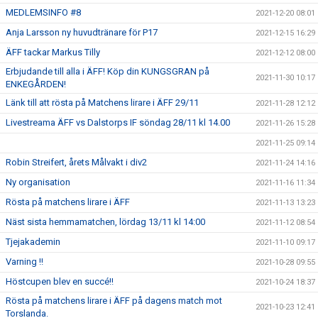
MEDLEMSINFO #8
2021-12-20 08:01
Anja Larsson ny huvudtränare för P17
2021-12-15 16:29
ÄFF tackar Markus Tilly
2021-12-12 08:00
Erbjudande till alla i ÄFF! Köp din KUNGSGRAN på
2021-11-30 10:17
ENKEGÅRDEN!
Länk till att rösta på Matchens lirare i ÄFF 29/11
2021-11-28 12:12
Livestreama ÄFF vs Dalstorps IF söndag 28/11 kl 14.00
2021-11-26 15:28
2021-11-25 09:14
Robin Streifert, årets Målvakt i div2
2021-11-24 14:16
Ny organisation
2021-11-16 11:34
Rösta på matchens lirare i ÄFF
2021-11-13 13:23
Näst sista hemmamatchen, lördag 13/11 kl 14:00
2021-11-12 08:54
Tjejakademin
2021-11-10 09:17
Varning !!
2021-10-28 09:55
Höstcupen blev en succé!!
2021-10-24 18:37
Rösta på matchens lirare i ÄFF på dagens match mot
2021-10-23 12:41
Torslanda.