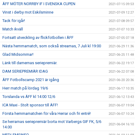
ÄFF MÖTER NORRBY IF I SVENSKA CUPEN
2021-07-15 09:53
Vinst i derby mot Eskilsminne
2021-07-09 12:27
Tack för igår!
2021-07-08 09:57
Match ikväll
2021-07-07 10:33
Fortsatt utveckling av flickfotbollen i ÄFF
2021-07-05 07:18
Nästa hemmamatch, som också streamas, 7 Juli kl 19:00
2021-06-29 11:36
Glad Midsommar!
2021-06-25 11:48
Länk till damernas seriepremiär.
2021-06-22 19:17
DAM SERIEPREMIÄR IDAG
2021-06-22 07:08
ÄFF Fotbollscamp 2021 är igång
2021-06-20 20:36
Herr match på lördag 19/6
2021-06-17 10:35
Torslanda vs ÄFF kl 14:00 12/6
2021-06-12 13:43
ICA Maxi - Stolt sponsor till ÄFF!
2021-06-07 19:04
Första hemmamatchen för våra Herrar och fri entré!
2021-06-07 10:24
Se herrarnas seriepremiär borta mot Varbergs GIF FK, 5/6
2021-06-04 16:10
14.00
MEDLEMSINFO