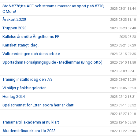
Sto&#776;tta ÄFF och streama massor av sport pa&#778;
2023-03-31 11:44
C More!
Årskort 2023!
2023-03-23 11:10
Truppen 2023
2023-03-23 07:40
Kallelse årsmöte Ängelholms FF
2023-03-23
Kansliet stängt idag!
2023-03-21 07:29
Valberedningen och dess arbete
2023-03-15 07:35
Sportadmin Försäljningsguide - Medlemmar (Bingolotto)
2023-03-10 11:58
2023-03-09 09:41
Träning inställd idag den 7/3
2023-03-07 10:29
Vi säljer påskbingolotter!
2023-03-06 08:53
Herrlag 2024
2023-02-12 13:31
Spelschemat för Ettan södra herr är klart!
2023-01-11 08:32
2022-12-27 10:10
Tränarna till akademin är nu klart
2022-12-16 08:59
Akademitränare klara för 2023
2022-11-22 08:45