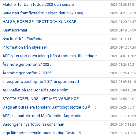
Matcher för barn födda 2002 och senare
2021-04-28 15:51
Seriestart framflyttad till helgen den 22-23 maj
2021-04-27 07:13
HÄLSA, RÖRELSE, IDROTT OCH KUNSKAP
2021-04-20 07:37
Knattepremiär
2021-04-19 07:39
Nya lock från EcoRetur
2021-04-14 11:11
Information från styrelsen
2021-04-12 07:24
ÄFF lyfter upp egen talang från Akademin till Herrlaget
2021-04-01 10:02
Årsmöte genomfört 210325
2021-03-26 10:21
Årsmöte genomfört 210325
2021-03-26 10:15
Intersport webshop för 2021 är uppdaterad
2021-03-09 11:18
ÄFF-Målet på Mc Donalds Ängelholm
2021-03-08 10:28
STÖTTA FÖRENINGSLIVET MED VARJE KÖP
2021-03-05 09:01
Dags att putsa era fönster? Samtidigt stöttar du ÄFF!
2021-02-26 08:51
ÄFF i samarbete med Mc Donalds Ängelholm
2021-02-17 18:59
Säsongens nya fotbollsskor är här!
2021-02-17 11:24
Inga lättnader i restriktionerna kring Covid-19
2021-02-16 10:35