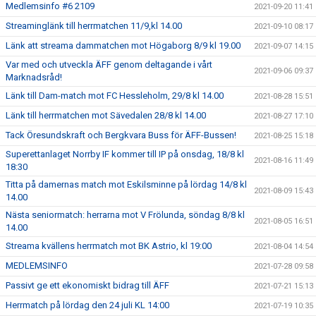
Medlemsinfo #6 2109
2021-09-20 11:41
Streaminglänk till herrmatchen 11/9,kl 14.00
2021-09-10 08:17
Länk att streama dammatchen mot Högaborg 8/9 kl 19.00
2021-09-07 14:15
Var med och utveckla ÄFF genom deltagande i vårt
2021-09-06 09:37
Marknadsråd!
Länk till Dam-match mot FC Hessleholm, 29/8 kl 14.00
2021-08-28 15:51
Länk till herrmatchen mot Sävedalen 28/8 kl 14.00
2021-08-27 17:10
Tack Öresundskraft och Bergkvara Buss för ÄFF-Bussen!
2021-08-25 15:18
Superettanlaget Norrby IF kommer till IP på onsdag, 18/8 kl
2021-08-16 11:49
18:30
Titta på damernas match mot Eskilsminne på lördag 14/8 kl
2021-08-09 15:43
14.00
Nästa seniormatch: herrarna mot V Frölunda, söndag 8/8 kl
2021-08-05 16:51
14.00
Streama kvällens herrmatch mot BK Astrio, kl 19:00
2021-08-04 14:54
MEDLEMSINFO
2021-07-28 09:58
Passivt ge ett ekonomiskt bidrag till ÄFF
2021-07-21 15:13
Herrmatch på lördag den 24 juli KL 14:00
2021-07-19 10:35