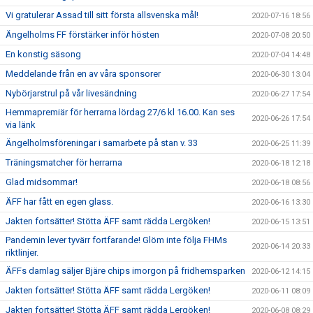
Vi gratulerar Assad till sitt första allsvenska mål!
2020-07-16 18:56
Ängelholms FF förstärker inför hösten
2020-07-08 20:50
En konstig säsong
2020-07-04 14:48
Meddelande från en av våra sponsorer
2020-06-30 13:04
Nybörjarstrul på vår livesändning
2020-06-27 17:54
Hemmapremiär för herrarna lördag 27/6 kl 16.00. Kan ses
2020-06-26 17:54
via länk
Ängelholmsföreningar i samarbete på stan v. 33
2020-06-25 11:39
Träningsmatcher för herrarna
2020-06-18 12:18
Glad midsommar!
2020-06-18 08:56
ÄFF har fått en egen glass.
2020-06-16 13:30
Jakten fortsätter! Stötta ÄFF samt rädda Lergöken!
2020-06-15 13:51
Pandemin lever tyvärr fortfarande! Glöm inte följa FHMs
2020-06-14 20:33
riktlinjer.
ÄFFs damlag säljer Bjäre chips imorgon på fridhemsparken
2020-06-12 14:15
Jakten fortsätter! Stötta ÄFF samt rädda Lergöken!
2020-06-11 08:09
Jakten fortsätter! Stötta ÄFF samt rädda Lergöken!
2020-06-08 08:29