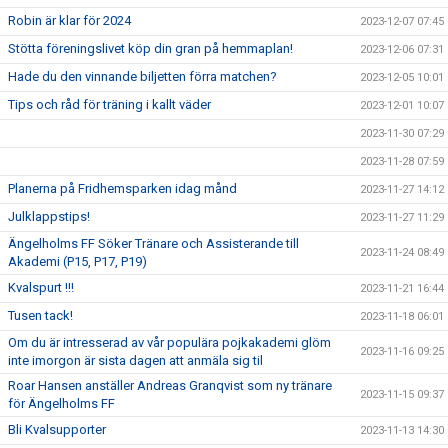
Robin är klar för 2024
2023-12-07 07:45
Stötta föreningslivet köp din gran på hemmaplan!
2023-12-06 07:31
Hade du den vinnande biljetten förra matchen?
2023-12-05 10:01
Tips och råd för träning i kallt väder
2023-12-01 10:07
2023-11-30 07:29
2023-11-28 07:59
Planerna på Fridhemsparken idag månd
2023-11-27 14:12
Julklappstips!
2023-11-27 11:29
Ängelholms FF Söker Tränare och Assisterande till
2023-11-24 08:49
Akademi (P15, P17, P19)
Kvalspurt !!!
2023-11-21 16:44
Tusen tack!
2023-11-18 06:01
Om du är intresserad av vår populära pojkakademi glöm
2023-11-16 09:25
inte imorgon är sista dagen att anmäla sig til
Roar Hansen anställer Andreas Granqvist som ny tränare
2023-11-15 09:37
för Ängelholms FF
Bli Kvalsupporter
2023-11-13 14:30