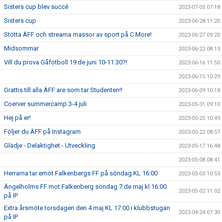
Sisters cup blev succé
2023-07-05 07:18
Sisters cup
2023-06-28 11:20
Stötta ÄFF och streama massor av sport på C More!
2023-06-27 09:20
Midsommar
2023-06-22 08:13
Vill du prova Gåfotboll 19:de juni 10-11:30?!
2023-06-16 11:50
2023-06-15 10:29
Grattis till alla ÄFF:are som tar Studenten!!
2023-06-09 10:18
Coerver summercamp 3-4 juli
2023-05-31 09:10
Hej på er!
2023-05-25 10:49
Följer du ÄFF på Instagram
2023-05-22 08:57
Glädje - Delaktighet - Utveckling
2023-05-17 16:48
2023-05-08 08:41
Herrarna tar emot Falkenbergs FF på söndag KL 16:00
2023-05-03 10:53
Ängelholms FF mot Falkenberg söndag 7:de maj kl 16:00
2023-05-02 11:02
på IP
Extra årsmöte torsdagen den 4 maj KL 17:00 i klubbstugan
2023-04-24 07:30
på IP