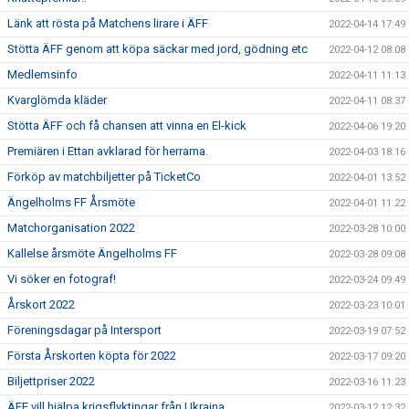
Länk att rösta på Matchens lirare i ÄFF
2022-04-14 17:49
Stötta ÄFF genom att köpa säckar med jord, gödning etc
2022-04-12 08:08
Medlemsinfo
2022-04-11 11:13
Kvarglömda kläder
2022-04-11 08:37
Stötta ÄFF och få chansen att vinna en El-kick
2022-04-06 19:20
Premiären i Ettan avklarad för herrarna.
2022-04-03 18:16
Förköp av matchbiljetter på TicketCo
2022-04-01 13:52
Ängelholms FF Årsmöte
2022-04-01 11:22
Matchorganisation 2022
2022-03-28 10:00
Kallelse årsmöte Ängelholms FF
2022-03-28 09:08
Vi söker en fotograf!
2022-03-24 09:49
Årskort 2022
2022-03-23 10:01
Föreningsdagar på Intersport
2022-03-19 07:52
Första Årskorten köpta för 2022
2022-03-17 09:20
Biljettpriser 2022
2022-03-16 11:23
ÄFF vill hjälpa krigsflyktingar från Ukraina
2022-03-12 12:32