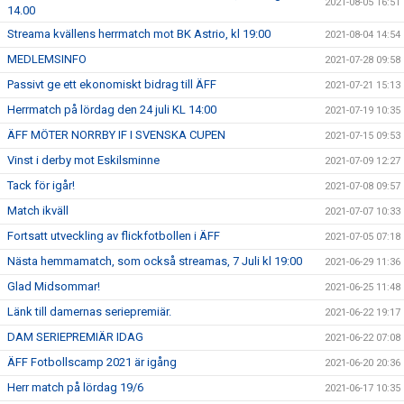
2021-08-05 16:51
14.00
Streama kvällens herrmatch mot BK Astrio, kl 19:00
2021-08-04 14:54
MEDLEMSINFO
2021-07-28 09:58
Passivt ge ett ekonomiskt bidrag till ÄFF
2021-07-21 15:13
Herrmatch på lördag den 24 juli KL 14:00
2021-07-19 10:35
ÄFF MÖTER NORRBY IF I SVENSKA CUPEN
2021-07-15 09:53
Vinst i derby mot Eskilsminne
2021-07-09 12:27
Tack för igår!
2021-07-08 09:57
Match ikväll
2021-07-07 10:33
Fortsatt utveckling av flickfotbollen i ÄFF
2021-07-05 07:18
Nästa hemmamatch, som också streamas, 7 Juli kl 19:00
2021-06-29 11:36
Glad Midsommar!
2021-06-25 11:48
Länk till damernas seriepremiär.
2021-06-22 19:17
DAM SERIEPREMIÄR IDAG
2021-06-22 07:08
ÄFF Fotbollscamp 2021 är igång
2021-06-20 20:36
Herr match på lördag 19/6
2021-06-17 10:35