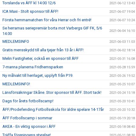
Torslanda vs ÄFF kl 14:00 12/6
2021-06-12 13:43
ICA Maxi - Stolt sponsor till ÄFF!
2021-06-07 19:04
Första hemmamatchen för våra Herrar och fri entré!
2021-06-07 10:24
Se herrarnas seriepremiär borta mot Varbergs GIF FK, 5/6
2021-06-04 16:10
14.00
MEDLEMSINFO
2021-06-03 11:03
Gratis mensskydd till alla tjejer från 13 år i ÄFF!
2021-06-02 18:14
Melin Fastigheter, också en sponsor till ÄFF
2021-05-31 16:08
7-manna planerna Fridhemsparken
2021-05-28 15:59
Ny målvakt till herrlaget, upplyft från P19.
2021-05-26 19:52
MEDLEMSINFO!
2021-05-25 10:07
Länsförsäkringar Skåne. Stor sponsor till ÄFF. Stort tack!
2021-05-24 15:18
Dags för årets fotbollscamp!
2021-05-20 10:41
ÄFF/Prodefending Fotbollsskola för äldre spelare 14-17år
2021-05-20 10:32
ÄFF Fotbollscamp i sommar
2021-05-19 20:18
AKEA - En viktig sponsor i ÄFF
2021-05-18 08:40
Träffa föreningens styrelse!
2021-05-11 08:30