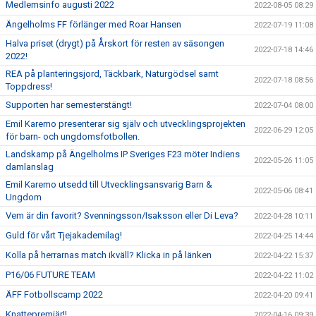
Medlemsinfo augusti 2022
2022-08-05 08:29
Ängelholms FF förlänger med Roar Hansen
2022-07-19 11:08
Halva priset (drygt) på Årskort för resten av säsongen
2022-07-18 14:46
2022!
REA på planteringsjord, Täckbark, Naturgödsel samt
2022-07-18 08:56
Toppdress!
Supporten har semesterstängt!
2022-07-04 08:00
Emil Karemo presenterar sig själv och utvecklingsprojekten
2022-06-29 12:05
för barn- och ungdomsfotbollen.
Landskamp på Ängelholms IP Sveriges F23 möter Indiens
2022-05-26 11:05
damlanslag
Emil Karemo utsedd till Utvecklingsansvarig Barn &
2022-05-06 08:41
Ungdom
Vem är din favorit? Svenningsson/Isaksson eller Di Leva?
2022-04-28 10:11
Guld för vårt Tjejakademilag!
2022-04-25 14:44
Kolla på herrarnas match ikväll? Klicka in på länken
2022-04-22 15:37
P16/06 FUTURE TEAM
2022-04-22 11:02
ÄFF Fotbollscamp 2022
2022-04-20 09:41
Knattepremiär!!
2022-04-16 09:39