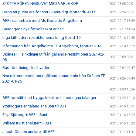
STÖTTA FÖRENINGSLIVET MED VARJE KÖP
2021-03-05 09:01
Dags att putsa era fönster? Samtidigt stöttar du ÄFF!
2021-02-26 08:51
ÄFF i samarbete med Mc Donalds Ängelholm
2021-02-17 18:59
Säsongens nya fotbollsskor är här!
2021-02-17 11:24
Inga lättnader i restriktionerna kring Covid-19
2021-02-16 10:35
Information från Ängelholms FF Ängelholm, februari 2021
2021-02-10 10:12
Skånes FF:s riktlinjer utifrån gällande restriktioner 2021-02-
2021-02-09 07:51
08
Råd för träning i kallt väder.
2021-02-04 07:47
Nya rekommendationer gällande pandemin från Skånes FF
2021-01-26 07:43
2021-01-25
2021-01-23 16:26
ÄFF fortsätter att bygga lokalt och med egna talanger
2021-01-22 10:13
Ytterliggare en talang ansluter till ÄFF
2021-01-16 16:31
Filip Sjöberg + ÄFF = Sant
2021-01-16 16:24
William Kvist ansluter till ÄFF
2021-01-16 16:22
Jacob Olsson ansluter till ÄFF
2021-01-14 11:41