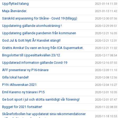
Uppflyttad talang
2021-01-14 11:33
Maja återvänder.
2021-01-13 11:42
Särskild anpassning för Skåne - Covid 19 (tillägg)
2020-12-30 07:56
Uppdatering gällande utomhusträning !
2020-12-29 09:51
Uppdatering gällande pandemin från kommunen
2020-12-21 16:05
God Jul & Gott Nytt År! Kansliet stängt!
2020-12-21 12:31
Grattis Annika! Du vann en korg från ICA Supermarket.
2020-12-21 11:02
Bingolotter till Uppesittarkvällen 23/12
2020-12-17 08:54
Uppdaterad information gällande Covid-19
2020-12-16 07:55
ÄFF presenterar ny P16-tränare
2020-12-09 11:10
Gilla lokal handel!
2020-12-08 12:56
P19 i Allsvenskan 2021
2020-12-04 15:27
Emil Karemo ny tränare i P15
2020-12-01 10:35
Ge bort sport i jul och stötta samtidigt vår förening!
2020-12-01 07:47
Bygget för 2021 fortsätter!
2020-11-22 08:33
Skånefotbollen har uppdaterat sina rekommendationer
2020-11-18 10:53