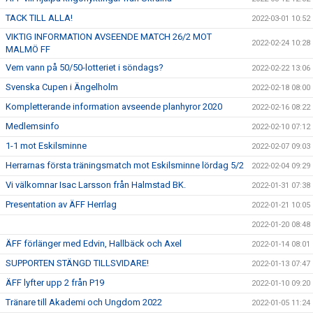
TACK TILL ALLA!
2022-03-01 10:52
VIKTIG INFORMATION AVSEENDE MATCH 26/2 MOT
2022-02-24 10:28
MALMÖ FF
Vem vann på 50/50-lotteriet i söndags?
2022-02-22 13:06
Svenska Cupen i Ängelholm
2022-02-18 08:00
Kompletterande information avseende planhyror 2020
2022-02-16 08:22
Medlemsinfo
2022-02-10 07:12
1-1 mot Eskilsminne
2022-02-07 09:03
Herrarnas första träningsmatch mot Eskilsminne lördag 5/2
2022-02-04 09:29
Vi välkomnar Isac Larsson från Halmstad BK.
2022-01-31 07:38
Presentation av ÄFF Herrlag
2022-01-21 10:05
2022-01-20 08:48
ÄFF förlänger med Edvin, Hallbäck och Axel
2022-01-14 08:01
SUPPORTEN STÄNGD TILLSVIDARE!
2022-01-13 07:47
ÄFF lyfter upp 2 från P19
2022-01-10 09:20
Tränare till Akademi och Ungdom 2022
2022-01-05 11:24