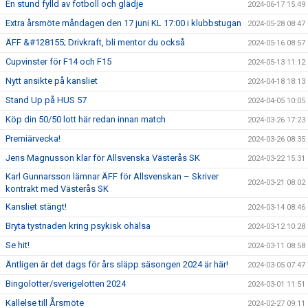
En stund fylld av fotboll och glädje
2024-06-17 15:49
Extra årsmöte måndagen den 17 juni KL 17:00 i klubbstugan
2024-05-28 08:47
ÄFF &#128155; Drivkraft, bli mentor du också
2024-05-16 08:57
Cupvinster för F14 och F15
2024-05-13 11:12
Nytt ansikte på kansliet
2024-04-18 18:13
Stand Up på HUS 57
2024-04-05 10:05
Köp din 50/50 lott här redan innan match
2024-03-26 17:23
Premiärvecka!
2024-03-26 08:35
Jens Magnusson klar för Allsvenska Västerås SK
2024-03-22 15:31
Karl Gunnarsson lämnar ÄFF för Allsvenskan – Skriver
2024-03-21 08:02
kontrakt med Västerås SK
Kansliet stängt!
2024-03-14 08:46
Bryta tystnaden kring psykisk ohälsa
2024-03-12 10:28
Se hit!
2024-03-11 08:58
Äntligen är det dags för års släpp säsongen 2024 är här!
2024-03-05 07:47
Bingolotter/sverigelotten 2024
2024-03-01 11:51
Kallelse till Årsmöte
2024-02-27 09:11