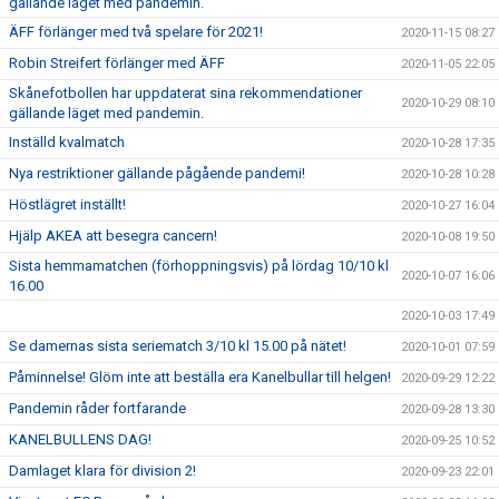
gällande läget med pandemin.
ÄFF förlänger med två spelare för 2021!
2020-11-15 08:27
Robin Streifert förlänger med ÄFF
2020-11-05 22:05
Skånefotbollen har uppdaterat sina rekommendationer
2020-10-29 08:10
gällande läget med pandemin.
Inställd kvalmatch
2020-10-28 17:35
Nya restriktioner gällande pågående pandemi!
2020-10-28 10:28
Höstlägret inställt!
2020-10-27 16:04
Hjälp AKEA att besegra cancern!
2020-10-08 19:50
Sista hemmamatchen (förhoppningsvis) på lördag 10/10 kl
2020-10-07 16:06
16.00
2020-10-03 17:49
Se damernas sista seriematch 3/10 kl 15.00 på nätet!
2020-10-01 07:59
Påminnelse! Glöm inte att beställa era Kanelbullar till helgen!
2020-09-29 12:22
Pandemin råder fortfarande
2020-09-28 13:30
KANELBULLENS DAG!
2020-09-25 10:52
Damlaget klara för division 2!
2020-09-23 22:01