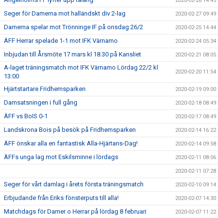
2020-02-28 14:45
Seger för Damerna mot halländskt div 2-lag
2020-02-27 09:49
Damerna spelar mot Trönninge IF på onsdag 26/2
2020-02-25 14:44
ÄFF Herrar spelade 1-1 mot IFK Värnamo
2020-02-24 05:34
Inbjudan till Årsmöte 17 mars kl 18.30 på Kansliet
2020-02-21 08:05
A-laget träningsmatch mot IFK Värnamo Lördag 22/2 kl
2020-02-20 11:54
13:00
Hjärtstartare Fridhemsparken
2020-02-19 09:00
Damsatsningen i full gång
2020-02-18 08:49
ÄFF vs BoIS 0-1
2020-02-17 08:49
Landskrona Bois på besök på Fridhemsparken
2020-02-14 16:22
ÄFF önskar alla en fantastisk Alla-Hjärtans-Dag!
2020-02-14 09:58
ÄFFs unga lag mot Eskilsminne i lördags
2020-02-11 08:06
2020-02-11 07:28
Seger för vårt damlag i årets första träningsmatch
2020-02-10 09:14
Erbjudande från Eriks fönsterputs till alla!
2020-02-07 14:30
Matchdags för Damer o Herrar på lördag 8 februari
2020-02-07 11:22