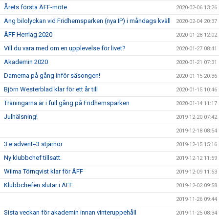
Årets första ÄFF-möte
2020-02-06 13:26
Ang bilolyckan vid Fridhemsparken (nya IP) i måndags kväll
2020-02-04 20:37
ÄFF Herrlag 2020
2020-01-28 12:02
Vill du vara med om en upplevelse för livet?
2020-01-27 08:41
Akademin 2020
2020-01-21 07:31
Damerna på gång inför säsongen!
2020-01-15 20:36
Björn Westerblad klar för ett år till
2020-01-15 10:46
Träningarna är i full gång på Fridhemsparken
2020-01-14 11:17
Julhälsning!
2019-12-20 07:42
2019-12-18 08:54
3:e advent=3 stjärnor
2019-12-15 15:16
Ny klubbchef tillsatt.
2019-12-12 11:59
Wilma Törnqvist klar för ÄFF
2019-12-09 11:53
Klubbchefen slutar i ÄFF
2019-12-02 09:58
2019-11-26 09:44
Sista veckan för akademin innan vinteruppehåll
2019-11-25 08:34