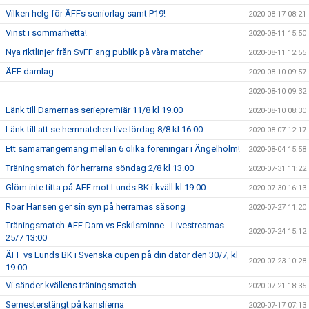
Vilken helg för ÄFFs seniorlag samt P19!
2020-08-17 08:21
Vinst i sommarhetta!
2020-08-11 15:50
Nya riktlinjer från SvFF ang publik på våra matcher
2020-08-11 12:55
ÄFF damlag
2020-08-10 09:57
2020-08-10 09:32
Länk till Damernas seriepremiär 11/8 kl 19.00
2020-08-10 08:30
Länk till att se herrmatchen live lördag 8/8 kl 16.00
2020-08-07 12:17
Ett samarrangemang mellan 6 olika föreningar i Ängelholm!
2020-08-04 15:58
Träningsmatch för herrarna söndag 2/8 kl 13.00
2020-07-31 11:22
Glöm inte titta på ÄFF mot Lunds BK i kväll kl 19:00
2020-07-30 16:13
Roar Hansen ger sin syn på herrarnas säsong
2020-07-27 11:20
Träningsmatch ÄFF Dam vs Eskilsminne - Livestreamas
2020-07-24 15:12
25/7 13:00
ÄFF vs Lunds BK i Svenska cupen på din dator den 30/7, kl
2020-07-23 10:28
19:00
Vi sänder kvällens träningsmatch
2020-07-21 18:35
Semesterstängt på kanslierna
2020-07-17 07:13