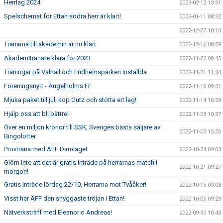
Herrlag 2024
2023-02-12 13:31
Spelschemat för Ettan södra herr är klart!
2023-01-11 08:32
2022-12-27 10:10
Tränarna till akademin är nu klart
2022-12-16 08:59
Akademitränare klara för 2023
2022-11-22 08:45
Träningar på Valhall och Fridhemsparken inställda
2022-11-21 11:34
Föreningsnytt - Ängelholms FF
2022-11-16 09:31
Mjuka paket till jul, köp Gutz och stötta ert lag!
2022-11-14 10:29
Hjälp oss att bli bättre!
2022-11-08 10:37
Över en miljon kronor till SSK, Sveriges bästa säljare av
2022-11-02 15:20
Bingolotter
Provträna med ÄFF Damlaget
2022-10-24 09:03
Glöm inte att det är gratis inträde på herrarnas match i
2022-10-21 09:27
morgon!
Gratis inträde lördag 22/10, Herrarna mot Tvååker!
2022-10-15 09:03
Visst har ÄFF den snyggaste tröjan i Ettan!
2022-10-05 09:29
Nätverksträff med Eleanor o Andreas!
2022-09-30 10:43