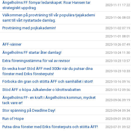
Ängelholms FF förnyar ledarskapet: Roar Hansen tar
2023-11-11 17:22
strategiskt uppdrag
Välkommen på provträning till vår populära tjejakademi
2023-11-06 08:03
samt till vårt nystartade damlag.
Provträning med pojkakademin!
2023-11-02 07:19
2023-11-01 08:01
ÄFF-vänner
2023-10-26 07:49
Ängelholms FF startar åter damlag!
2023-10-24 11:30
Extra föreningsstämma för val av revisor
2023-10-23 13:57
En vecka kvar! Stöd ÄFF med 300kr när du putsar dina
2023-10-23 10:33
fönster med Eriks fönsterputs!
Förboka din gran och stötta ÄFF och samhället i stort!
2023-10-16 09:16
Stöd ÄFF o köpa Julkalender o Idrottsrabatten
2023-10-12 09:56
Ängelholms FF- en kraft i Ängelholms kommun, mycket
2023-09-06 09:19
tack vare er!
Stor spänning på Deadline Day!
2023-09-04 09:34
Run of Hope
2023-09-01 09:33
Putsa dina fönster med Eriks fönsterputs och stötta ÄFF!
2023-07-31 09:52