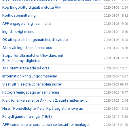
Köp Bingolotto digitalt o stötta ÄFF
2020-04-09 12:59
Korttidspermittering
2020-04-07 15:32
ÄFF engagerar sig i samhället
2020-04-05 19:00
Ingrid, i evigt minne
2020-04-04 10:40
OK att spela träningsmatcher, tillsvidare
2020-04-03 15:05
Allas vår Ingrid har lämnat oss.
2020-04-02 15:38
Stopp för alla matcher tillsvidare, enl
2020-04-01 15:29
Folkhälsomyndigheten
ÄFF premiärspelade på gräs
2020-03-30 13:51
Information kring ungdomsserier
2020-03-27 15:27
Visst vill ni se bra ut när solen skiner
2020-03-27 09:13
Fotograferingsdags av seniorerna
2020-03-26 19:47
Klart för enkelserie för ÄFF i div 2, start i mitten av juni
2020-03-25 12:48
Nu är "Rondellskylten" vid IP på väg att renoveras
2020-03-24 13:42
Förtydligande från i går (18/3)
2020-03-19 13:32
ÄFF kommenterar corona och seriestart för herrlaget
2020-03-18 21:20