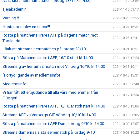
Näst sista hemmamatchen, lördag 13/11 kl 14:00
2021-11-12 08:54
Tjejakademin
2021-11-10 09:17
Varning !!
2021-10-28 09:55
Höstcupen blev en succé!!
2021-10-24 18:37
Rösta på matchens lirare i ÄFF på dagens match mot
2021-10-23 12:41
Torslanda.
Länk att streama herrmatchen på lördag 23/10
2021-10-21 10:51
Rösta på Matchens lirare i ÄFF, 16/10 start kl 14.00
2021-10-16 12:23
Streaming av herrarnas match mot Vinberg 16/10 kl 14.00
2021-10-15 10:11
”Förtydligande av medlemsinfo!
2021-10-13 13:31
Medlemsinfo
2021-10-13 06:48
Vi har fått ett erbjudande till alla våra medlemmar från
2021-10-12 13:34
Flügger!
Rösta på matchens lirare i ÄFF, 10/10. Matchstart kl 14.00
2021-10-10 11:04
Streama ÄFF vs Varbergs GIF söndag 10/10 kl 14:00
2021-10-10 08:05
Rösta på matchens lirare i ÄFF Dam, lördag 9/10 kl 14.00
2021-10-09 12:57
Streama damernas sista seriematch på lördag 9/10
2021-10-08 10:22