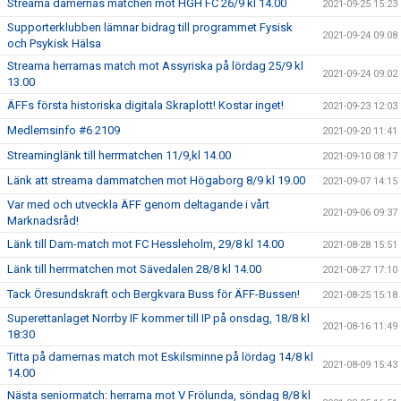
Streama damernas matchen mot HGH FC 26/9 kl 14.00
2021-09-25 15:23
Supporterklubben lämnar bidrag till programmet Fysisk
2021-09-24 09:08
och Psykisk Hälsa
Streama herrarnas match mot Assyriska på lördag 25/9 kl
2021-09-24 09:02
13.00
ÄFFs första historiska digitala Skraplott! Kostar inget!
2021-09-23 12:03
Medlemsinfo #6 2109
2021-09-20 11:41
Streaminglänk till herrmatchen 11/9,kl 14.00
2021-09-10 08:17
Länk att streama dammatchen mot Högaborg 8/9 kl 19.00
2021-09-07 14:15
Var med och utveckla ÄFF genom deltagande i vårt
2021-09-06 09:37
Marknadsråd!
Länk till Dam-match mot FC Hessleholm, 29/8 kl 14.00
2021-08-28 15:51
Länk till herrmatchen mot Sävedalen 28/8 kl 14.00
2021-08-27 17:10
Tack Öresundskraft och Bergkvara Buss för ÄFF-Bussen!
2021-08-25 15:18
Superettanlaget Norrby IF kommer till IP på onsdag, 18/8 kl
2021-08-16 11:49
18:30
Titta på damernas match mot Eskilsminne på lördag 14/8 kl
2021-08-09 15:43
14.00
Nästa seniormatch: herrarna mot V Frölunda, söndag 8/8 kl