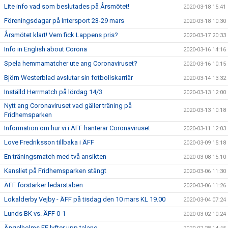
Lite info vad som beslutades på Årsmötet!
2020-03-18 15:41
Föreningsdagar på Intersport 23-29 mars
2020-03-18 10:30
Årsmötet klart! Vem fick Lappens pris?
2020-03-17 20:33
Info in English about Corona
2020-03-16 14:16
Spela hemmamatcher ute ang Coronaviruset?
2020-03-16 10:15
Björn Westerblad avslutar sin fotbollskarriär
2020-03-14 13:32
Inställd Herrmatch på lördag 14/3
2020-03-13 12:00
Nytt ang Coronaviruset vad gäller träning på
2020-03-13 10:18
Fridhemsparken
Information om hur vi i ÄFF hanterar Coronaviruset
2020-03-11 12:03
Love Fredriksson tillbaka i ÄFF
2020-03-09 15:18
En träningsmatch med två ansikten
2020-03-08 15:10
Kansliet på Fridhemsparken stängt
2020-03-06 11:30
ÄFF förstärker ledarstaben
2020-03-06 11:26
Lokalderby Vejby - ÄFF på tisdag den 10 mars KL 19.00
2020-03-04 07:24
Lunds BK vs. ÄFF 0-1
2020-03-02 10:24
Ängelholms FF lyfter upp talang