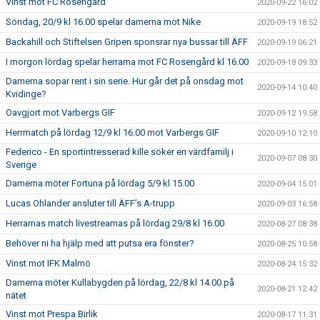
Vinst mot FC Rosengård
2020-09-22 16:02
Söndag, 20/9 kl 16.00 spelar damerna mot Nike
2020-09-19 18:52
Backahill och Stiftelsen Gripen sponsrar nya bussar till ÄFF
2020-09-19 06:21
I morgon lördag spelar herrarna mot FC Rosengård kl 16.00
2020-09-18 09:33
Damerna sopar rent i sin serie. Hur går det på onsdag mot
2020-09-14 10:40
Kvidinge?
Oavgjort mot Varbergs GIF
2020-09-12 19:58
Herrmatch på lördag 12/9 kl 16.00 mot Varbergs GIF
2020-09-10 12:10
Federico - En sportintresserad kille söker en värdfamilj i
2020-09-07 08:30
Sverige
Damerna möter Fortuna på lördag 5/9 kl 15.00
2020-09-04 15:01
Lucas Ohlander ansluter till ÄFF’s A-trupp
2020-09-03 16:58
Herrarnas match livestreamas på lördag 29/8 kl 16.00
2020-08-27 08:38
Behöver ni ha hjälp med att putsa era fönster?
2020-08-25 10:58
Vinst mot IFK Malmö
2020-08-24 15:32
Damerna möter Kullabygden på lördag, 22/8 kl 14.00 på
2020-08-21 12:42
nätet
Vinst mot Prespa Birlik
2020-08-17 11:31