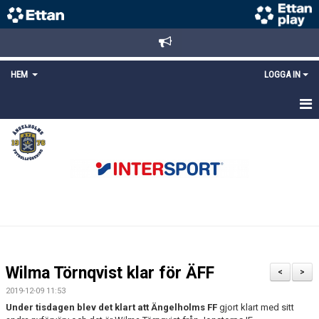
HEM
LOGGA IN
STARTSIDA
NYHETER
ANMÄLAN/REGISTRERING
POLICYS
FÖRKÖP BILJETTER
Wilma Törnqvist klar för ÄFF
<
>
LÄNKAR
2019-12-09 11:53
Under tisdagen blev det klart att Ängelholms FF
gjort klart med sitt