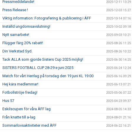
Pressmeddelande!
2025-12-11 13:29
Press Release !
2025-12-03 15:27
Viktig information: Fotografering & publicering i ÄFF
2025-10-14 07:16
Inställd ungdomsavslutning!
2025-10-02 09:18
Nytt samarbete!
2025-09-03 10:21
Flügger färg 20% rabatt!
2025-08-26 11:25
Din Verkstad Syd.
2025-08-26 10:22
Tack ALLA som gjorde Sisters Cup 2025 möjlig!
2025-06-30 14:25
SISTERS FOOTBALL CUP 28-29:e juni 2025
2025-06-24 12:24
Match för vårt Herrlag på torsdag den 19 juni KL 19:00
2025-06-16 09:29
Hej kära medlemmar!
2025-06-13 07:21
Fotbollströje fredag!
2025-05-06 07:22
Hus 57
2025-04-23 09:37
Eskilscupen för våra ÄFF lag
2024-08-05 14:33
Från knatte till a-lag
2024-08-01 21:16
Sommarlovsaktiviteter med ÄFF
2024-06-22 16:21