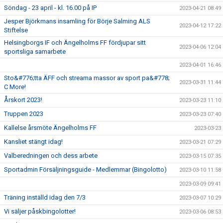
Söndag - 23 april - kl. 16.00 på IP
2023-04-21 08:49
Jesper Björkmans insamling för Börje Salming ALS
2023-04-12 17:22
Stiftelse
Helsingborgs IF och Ängelholms FF fördjupar sitt
2023-04-06 12:04
sportsliga samarbete
2023-04-01 16:46
Sto&#776;tta ÄFF och streama massor av sport pa&#778;
2023-03-31 11:44
C More!
Årskort 2023!
2023-03-23 11:10
Truppen 2023
2023-03-23 07:40
Kallelse årsmöte Ängelholms FF
2023-03-23
Kansliet stängt idag!
2023-03-21 07:29
Valberedningen och dess arbete
2023-03-15 07:35
Sportadmin Försäljningsguide - Medlemmar (Bingolotto)
2023-03-10 11:58
2023-03-09 09:41
Träning inställd idag den 7/3
2023-03-07 10:29
Vi säljer påskbingolotter!
2023-03-06 08:53