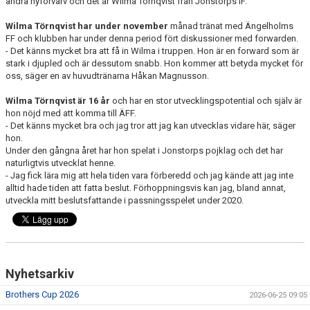
andra nyförvärv och det är Wilma Törnqvist från Jonstorps IF.
MEDLEMS OCH TRÄNINGSAVGIFTER
Wilma Törnqvist har under november
månad tränat med Ängelholms
FF och klubben har under denna period fört diskussioner med forwarden.
- Det känns mycket bra att få in Wilma i truppen. Hon är en forward som är
stark i djupled och är dessutom snabb. Hon kommer att betyda mycket för
oss, säger en av huvudtränarna Håkan Magnusson.
Wilma Törnqvist är 16 år
och har en stor utvecklingspotential och själv är
hon nöjd med att komma till ÄFF.
- Det känns mycket bra och jag tror att jag kan utvecklas vidare här, säger
hon.
Under den gångna året har hon spelat i Jonstorps pojklag och det har
naturligtvis utvecklat henne.
- Jag fick lära mig att hela tiden vara förberedd och jag kände att jag inte
alltid hade tiden att fatta beslut. Förhoppningsvis kan jag, bland annat,
utveckla mitt beslutsfattande i passningsspelet under 2020.
Nyhetsarkiv
Brothers Cup 2026
2026-06-25 09:05