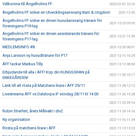
Välkomna till Ängelholms FF
2022-01-01 10:16
Ängelholms FF söker en Utvecklingsansvarig Barn & Ungdom
2021-12-30
Ängelholms FF söker en driven huvudansvarig tränare för
2021-12-29 09:00
föreningens P19-lag
Ängelholms FF söker en driven assisterande tränare för
2021-12-21 15:30
föreningens P17-lag
MEDLEMSINFO #8
2021-12-20 08:01
Anja Larsson ny huvudtränare för P17
2021-12-15 16:29
ÄFF tackar Markus Tilly
2021-12-12 08:00
Erbjudande till alla i ÄFF! Köp din KUNGSGRAN på
2021-11-30 10:17
ENKEGÅRDEN!
Länk till att rösta på Matchens lirare i ÄFF 29/11
2021-11-28 12:12
Livestreama ÄFF vs Dalstorps IF söndag 28/11 kl 14.00
2021-11-26 15:28
2021-11-25 09:14
Robin Streifert, årets Målvakt i div2
2021-11-24 14:16
Ny organisation
2021-11-16 11:34
Rösta på matchens lirare i ÄFF
2021-11-13 13:23