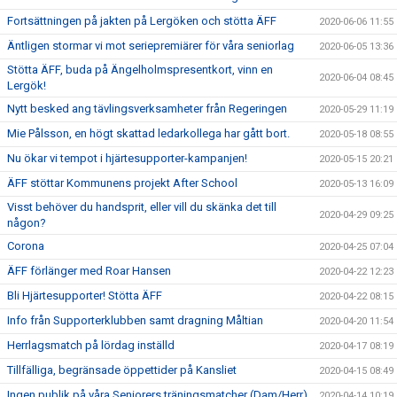
Fortsättningen på jakten på Lergöken och stötta ÄFF
2020-06-06 11:55
Äntligen stormar vi mot seriepremiärer för våra seniorlag
2020-06-05 13:36
Stötta ÄFF, buda på Ängelholmspresentkort, vinn en
2020-06-04 08:45
Lergök!
Nytt besked ang tävlingsverksamheter från Regeringen
2020-05-29 11:19
Mie Pålsson, en högt skattad ledarkollega har gått bort.
2020-05-18 08:55
Nu ökar vi tempot i hjärtesupporter-kampanjen!
2020-05-15 20:21
ÄFF stöttar Kommunens projekt After School
2020-05-13 16:09
Visst behöver du handsprit, eller vill du skänka det till
2020-04-29 09:25
någon?
Corona
2020-04-25 07:04
ÄFF förlänger med Roar Hansen
2020-04-22 12:23
Bli Hjärtesupporter! Stötta ÄFF
2020-04-22 08:15
Info från Supporterklubben samt dragning Måltian
2020-04-20 11:54
Herrlagsmatch på lördag inställd
2020-04-17 08:19
Tillfälliga, begränsade öppettider på Kansliet
2020-04-15 08:49
Ingen publik på våra Seniorers träningsmatcher (Dam/Herr)
2020-04-14 10:19