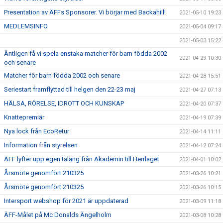
Presentation av ÄFFs Sponsorer. Vi börjar med Backahill!
2021-05-10 19:23
MEDLEMSINFO
2021-05-04 09:17
2021-05-03 15:22
Äntligen få vi spela enstaka matcher för barn födda 2002
2021-04-29 10:30
och senare
Matcher för barn födda 2002 och senare
2021-04-28 15:51
Seriestart framflyttad till helgen den 22-23 maj
2021-04-27 07:13
HÄLSA, RÖRELSE, IDROTT OCH KUNSKAP
2021-04-20 07:37
Knattepremiär
2021-04-19 07:39
Nya lock från EcoRetur
2021-04-14 11:11
Information från styrelsen
2021-04-12 07:24
ÄFF lyfter upp egen talang från Akademin till Herrlaget
2021-04-01 10:02
Årsmöte genomfört 210325
2021-03-26 10:21
Årsmöte genomfört 210325
2021-03-26 10:15
Intersport webshop för 2021 är uppdaterad
2021-03-09 11:18
ÄFF-Målet på Mc Donalds Ängelholm
2021-03-08 10:28