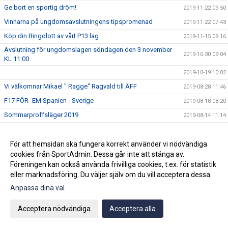
Ge bort en sportig dröm!
2019-11-22 09:50
Vinnarna på ungdomsavslutningens tipspromenad
2019-11-22 07:43
Köp din Bingolott av vårt P13 lag
2019-11-15 09:16
Avslutning för ungdomslagen söndagen den 3 november
2019-10-30 09:04
KL 11:00
2019-10-19 10:02
Vi välkomnar Mikael " Ragge" Ragvald till ÄFF
2019-08-28 11:46
F17 FÖR- EM Spanien - Sverige
2019-08-18 08:20
Sommarproffsläger 2019
2019-08-14 11:14
Vinnare i 50/50 lotteriet 11/8
2019-08-14 10:21
ÄFF söker matchsekreterare
För att hemsidan ska fungera korrekt använder vi nödvändiga
2019-08-14 10:18
cookies från SportAdmin. Dessa går inte att stänga av.
Angående gårdagens match i P19-Allsvenskan
2019-08-11 11:42
Föreningen kan också använda frivilliga cookies, t.ex. för statistik
Kalle är på semester
2019-08-10 09:14
eller marknadsföring. Du väljer själv om du vill acceptera dessa.
Klubbchefen Helena Wennerström presenterar sig
2019-08-07 08:52
Anpassa dina val
FitLine är ny samarbetspartner
2019-08-03 14:21
Acceptera nödvändiga
Acceptera alla
ÄFF söker matchsekreterare
2019-08-01 13:00