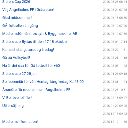
Sisters Cup 2026
2026-06-25 08:44
Välj Ängelholms FF i Gräsroten!
2026-06-24 07:48
Glad midsommar!
2026-06-18 08:50
GÅ-fotbollen är igång
2026-06-12 07:00
Medlemsförmån hos Lyft & Byggmaskiner AB
2026-06-10 07:36
Sisters cup flyttas till den 17-18 oktober
2026-06-04 17:14
Kansliet stängt torsdag-fredag!
2026-05-27 11:31
Gå på Volleyboll!
2026-05-21 11:18
Nu är det dax för Gå fotboll för +60
2026-05-05 11:43
Sisters cup 27-28 juni
2026-04-23 09:18
Seriepremiär för vårt Herrlag, långfredag KL 13:00!
2026-03-31 11:24
Årsmöte för medlemmar i Ängelholms FF
2026-02-23 10:31
Vi Behöver bli fler!
2026-02-18 09:27
Utförsäljning!
2026-01-29 09:25
2025-12-15 09:23
Medlemsinformation!
2025-12-12 11:56