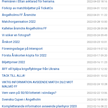
Premiären i Ettan avklarad för herrarna.
2022-04-03 18:16
Förköp av matchbiljetter på TicketCo
2022-04-01 13:52
Ängelholms FF Årsmöte
2022-04-01 11:22
Matchorganisation 2022
2022-03-28 10:00
Kallelse årsmöte Ängelholms FF
2022-03-28 09:08
Vi söker en fotograf!
2022-03-24 09:49
Årskort 2022
2022-03-23 10:01
Föreningsdagar på Intersport
2022-03-19 07:52
Första Årskorten köpta för 2022
2022-03-17 09:20
Biljettpriser 2022
2022-03-16 11:23
ÄFF vill hjälpa krigsflyktingar från Ukraina
2022-03-12 12:32
TACK TILL ALLA!
2022-03-01 10:52
VIKTIG INFORMATION AVSEENDE MATCH 26/2 MOT
2022-02-24 10:28
MALMÖ FF
Vem vann på 50/50-lotteriet i söndags?
2022-02-22 13:06
Svenska Cupen i Ängelholm
2022-02-18 08:00
Kompletterande information avseende planhyror 2020
2022-02-16 08:22