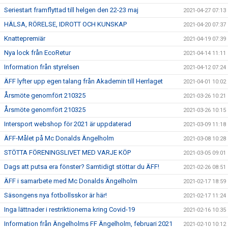
Seriestart framflyttad till helgen den 22-23 maj
2021-04-27 07:13
HÄLSA, RÖRELSE, IDROTT OCH KUNSKAP
2021-04-20 07:37
Knattepremiär
2021-04-19 07:39
Nya lock från EcoRetur
2021-04-14 11:11
Information från styrelsen
2021-04-12 07:24
ÄFF lyfter upp egen talang från Akademin till Herrlaget
2021-04-01 10:02
Årsmöte genomfört 210325
2021-03-26 10:21
Årsmöte genomfört 210325
2021-03-26 10:15
Intersport webshop för 2021 är uppdaterad
2021-03-09 11:18
ÄFF-Målet på Mc Donalds Ängelholm
2021-03-08 10:28
STÖTTA FÖRENINGSLIVET MED VARJE KÖP
2021-03-05 09:01
Dags att putsa era fönster? Samtidigt stöttar du ÄFF!
2021-02-26 08:51
ÄFF i samarbete med Mc Donalds Ängelholm
2021-02-17 18:59
Säsongens nya fotbollsskor är här!
2021-02-17 11:24
Inga lättnader i restriktionerna kring Covid-19
2021-02-16 10:35
Information från Ängelholms FF Ängelholm, februari 2021
2021-02-10 10:12