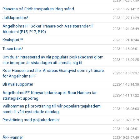
2023-11-28 07:59
Planerna på Fridhemsparken idag månd
2023-11-27 14:12
Julklappstips!
2023-11-27 11:29
Ängelholms FF Söker Tränare och Assisterande till
2023-11-24 08:49
Akademi (P15, P17, P19)
Kvalspurt !!!
2023-11-21 16:44
Tusen tack!
2023-11-18 06:01
Om du är intresserad av vår populära pojkakademi glöm
2023-11-16 09:25
inte imorgon är sista dagen att anmäla sig til
Roar Hansen anställer Andreas Granqvist som ny tränare
2023-11-15 09:37
för Ängelholms FF
Bli Kvalsupporter
2023-11-13 14:30
Ängelholms FF förnyar ledarskapet: Roar Hansen tar
2023-11-11 17:22
strategiskt uppdrag
Välkommen på provträning till vår populära tjejakademi
2023-11-06 08:03
samt till vårt nystartade damlag.
Provträning med pojkakademin!
2023-11-02 07:19
2023-11-01 08:01
ÄFF-vänner
2023-10-26 07:49