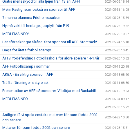
Gratis mensskydd till alla tjejer från 13 år i ÄFF!
2021-06-02 18:14
Melin Fastigheter, också en sponsor till ÄFF
2021-05-31 16:08
7-manna planerna Fridhemsparken
2021-05-28 15:59
Ny målvakt till herrlaget, upplyft från P19.
2021-05-26 19:52
MEDLEMSINFO!
2021-05-25 10:07
Länsförsäkringar Skåne. Stor sponsor till ÄFF. Stort tack!
2021-05-24 15:18
Dags för årets fotbollscamp!
2021-05-20 10:41
ÄFF/Prodefending Fotbollsskola för äldre spelare 14-17år
2021-05-20 10:32
ÄFF Fotbollscamp i sommar
2021-05-19 20:18
AKEA - En viktig sponsor i ÄFF
2021-05-18 08:40
Träffa föreningens styrelse!
2021-05-11 08:30
Presentation av ÄFFs Sponsorer. Vi börjar med Backahill!
2021-05-10 19:23
MEDLEMSINFO
2021-05-04 09:17
2021-05-03 15:22
Äntligen få vi spela enstaka matcher för barn födda 2002
2021-04-29 10:30
och senare
Matcher för barn födda 2002 och senare
2021-04-28 15:51