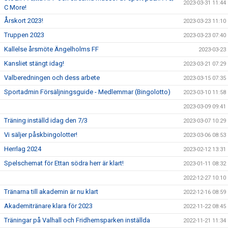
2023-03-31 11:44
C More!
Årskort 2023!
2023-03-23 11:10
Truppen 2023
2023-03-23 07:40
Kallelse årsmöte Ängelholms FF
2023-03-23
Kansliet stängt idag!
2023-03-21 07:29
Valberedningen och dess arbete
2023-03-15 07:35
Sportadmin Försäljningsguide - Medlemmar (Bingolotto)
2023-03-10 11:58
2023-03-09 09:41
Träning inställd idag den 7/3
2023-03-07 10:29
Vi säljer påskbingolotter!
2023-03-06 08:53
Herrlag 2024
2023-02-12 13:31
Spelschemat för Ettan södra herr är klart!
2023-01-11 08:32
2022-12-27 10:10
Tränarna till akademin är nu klart
2022-12-16 08:59
Akademitränare klara för 2023
2022-11-22 08:45
Träningar på Valhall och Fridhemsparken inställda
2022-11-21 11:34