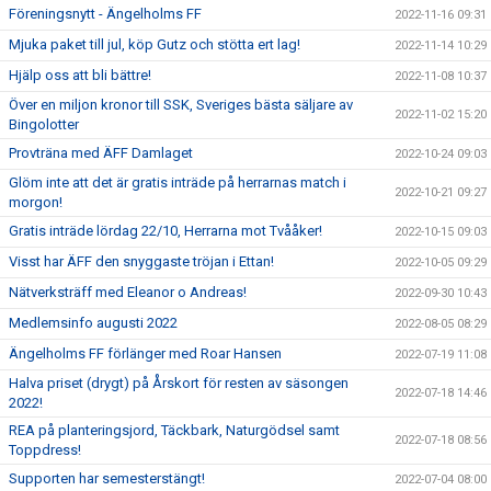
Föreningsnytt - Ängelholms FF
2022-11-16 09:31
Mjuka paket till jul, köp Gutz och stötta ert lag!
2022-11-14 10:29
Hjälp oss att bli bättre!
2022-11-08 10:37
Över en miljon kronor till SSK, Sveriges bästa säljare av
2022-11-02 15:20
Bingolotter
Provträna med ÄFF Damlaget
2022-10-24 09:03
Glöm inte att det är gratis inträde på herrarnas match i
2022-10-21 09:27
morgon!
Gratis inträde lördag 22/10, Herrarna mot Tvååker!
2022-10-15 09:03
Visst har ÄFF den snyggaste tröjan i Ettan!
2022-10-05 09:29
Nätverksträff med Eleanor o Andreas!
2022-09-30 10:43
Medlemsinfo augusti 2022
2022-08-05 08:29
Ängelholms FF förlänger med Roar Hansen
2022-07-19 11:08
Halva priset (drygt) på Årskort för resten av säsongen
2022-07-18 14:46
2022!
REA på planteringsjord, Täckbark, Naturgödsel samt
2022-07-18 08:56
Toppdress!
Supporten har semesterstängt!
2022-07-04 08:00