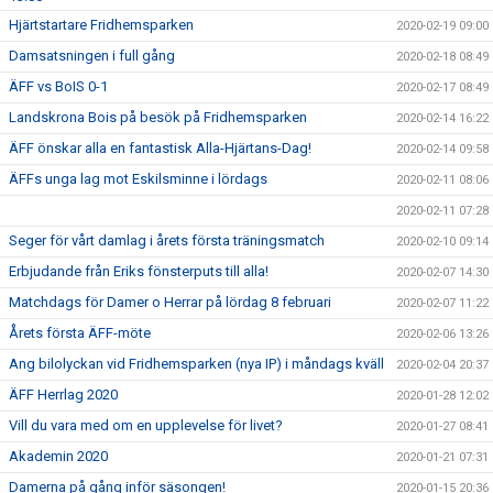
Hjärtstartare Fridhemsparken
2020-02-19 09:00
Damsatsningen i full gång
2020-02-18 08:49
ÄFF vs BoIS 0-1
2020-02-17 08:49
Landskrona Bois på besök på Fridhemsparken
2020-02-14 16:22
ÄFF önskar alla en fantastisk Alla-Hjärtans-Dag!
2020-02-14 09:58
ÄFFs unga lag mot Eskilsminne i lördags
2020-02-11 08:06
2020-02-11 07:28
Seger för vårt damlag i årets första träningsmatch
2020-02-10 09:14
Erbjudande från Eriks fönsterputs till alla!
2020-02-07 14:30
Matchdags för Damer o Herrar på lördag 8 februari
2020-02-07 11:22
Årets första ÄFF-möte
2020-02-06 13:26
Ang bilolyckan vid Fridhemsparken (nya IP) i måndags kväll
2020-02-04 20:37
ÄFF Herrlag 2020
2020-01-28 12:02
Vill du vara med om en upplevelse för livet?
2020-01-27 08:41
Akademin 2020
2020-01-21 07:31
Damerna på gång inför säsongen!
2020-01-15 20:36