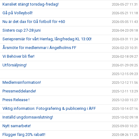
Kansliet stängt torsdag-fredag!
2026-05-27 11:31
Gå på Volleyboll!
2026-05-21 11:18
Nu är det dax för Gå fotboll för +60
2026-05-05 11:43
Sisters cup 27-28 juni
2026-04-23 09:18
Seriepremiär för vårt Herrlag, långfredag KL 13:00!
2026-03-31 11:24
Årsmöte för medlemmar i Ängelholms FF
2026-02-23 10:31
Vi Behöver bli fler!
2026-02-18 09:27
Utförsäljning!
2026-01-29 09:25
2025-12-15 09:23
Medlemsinformation!
2025-12-12 11:56
Pressmeddelande!
2025-12-11 13:29
Press Release !
2025-12-03 15:27
Viktig information: Fotografering & publicering i ÄFF
2025-10-14 07:16
Inställd ungdomsavslutning!
2025-10-02 09:18
Nytt samarbete!
2025-09-03 10:21
Flügger färg 20% rabatt!
2025-08-26 11:25