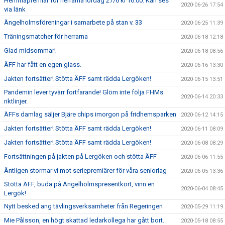
Hemmapremiär för herrarna lördag 27/6 kl 16.00. Kan ses
2020-06-26 17:54
via länk
Ängelholmsföreningar i samarbete på stan v. 33
2020-06-25 11:39
Träningsmatcher för herrarna
2020-06-18 12:18
Glad midsommar!
2020-06-18 08:56
ÄFF har fått en egen glass.
2020-06-16 13:30
Jakten fortsätter! Stötta ÄFF samt rädda Lergöken!
2020-06-15 13:51
Pandemin lever tyvärr fortfarande! Glöm inte följa FHMs
2020-06-14 20:33
riktlinjer.
ÄFFs damlag säljer Bjäre chips imorgon på fridhemsparken
2020-06-12 14:15
Jakten fortsätter! Stötta ÄFF samt rädda Lergöken!
2020-06-11 08:09
Jakten fortsätter! Stötta ÄFF samt rädda Lergöken!
2020-06-08 08:29
Fortsättningen på jakten på Lergöken och stötta ÄFF
2020-06-06 11:55
Äntligen stormar vi mot seriepremiärer för våra seniorlag
2020-06-05 13:36
Stötta ÄFF, buda på Ängelholmspresentkort, vinn en
2020-06-04 08:45
Lergök!
Nytt besked ang tävlingsverksamheter från Regeringen
2020-05-29 11:19
Mie Pålsson, en högt skattad ledarkollega har gått bort.
2020-05-18 08:55