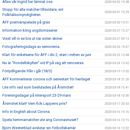
Allas vår Ingrid har lämnat oss.
2020-04-02 15:38
Stopp för alla matcher tillsvidare, enl
2020-04-01 15:29
Folkhälsomyndigheten
ÄFF premiärspelade på gräs
2020-03-30 13:51
Information kring ungdomsserier
2020-03-27 15:27
Visst vill ni se bra ut när solen skiner
2020-03-27 09:13
Fotograferingsdags av seniorerna
2020-03-26 19:47
Klart för enkelserie för ÄFF i div 2, start i mitten av juni
2020-03-25 12:48
Nu är "Rondellskylten" vid IP på väg att renoveras
2020-03-24 13:42
Förtydligande från i går (18/3)
2020-03-19 13:32
ÄFF kommenterar corona och seriestart för herrlaget
2020-03-18 21:20
Lite info vad som beslutades på Årsmötet!
2020-03-18 15:41
Föreningsdagar på Intersport 23-29 mars
2020-03-18 10:30
Årsmötet klart! Vem fick Lappens pris?
2020-03-17 20:33
Info in English about Corona
2020-03-16 14:16
Spela hemmamatcher ute ang Coronaviruset?
2020-03-16 10:15
Björn Westerblad avslutar sin fotbollskarriär
2020-03-14 13:32