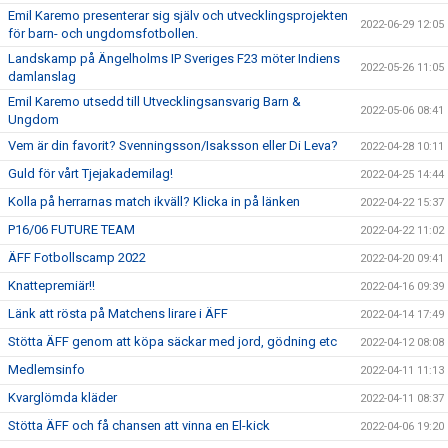
Emil Karemo presenterar sig själv och utvecklingsprojekten
2022-06-29 12:05
för barn- och ungdomsfotbollen.
Landskamp på Ängelholms IP Sveriges F23 möter Indiens
2022-05-26 11:05
damlanslag
Emil Karemo utsedd till Utvecklingsansvarig Barn &
2022-05-06 08:41
Ungdom
Vem är din favorit? Svenningsson/Isaksson eller Di Leva?
2022-04-28 10:11
Guld för vårt Tjejakademilag!
2022-04-25 14:44
Kolla på herrarnas match ikväll? Klicka in på länken
2022-04-22 15:37
P16/06 FUTURE TEAM
2022-04-22 11:02
ÄFF Fotbollscamp 2022
2022-04-20 09:41
Knattepremiär!!
2022-04-16 09:39
Länk att rösta på Matchens lirare i ÄFF
2022-04-14 17:49
Stötta ÄFF genom att köpa säckar med jord, gödning etc
2022-04-12 08:08
Medlemsinfo
2022-04-11 11:13
Kvarglömda kläder
2022-04-11 08:37
Stötta ÄFF och få chansen att vinna en El-kick
2022-04-06 19:20