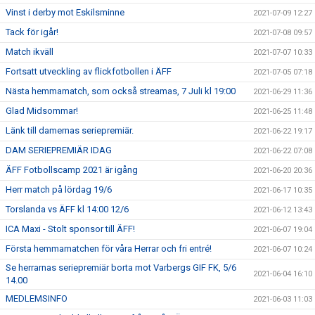
Vinst i derby mot Eskilsminne
2021-07-09 12:27
Tack för igår!
2021-07-08 09:57
Match ikväll
2021-07-07 10:33
Fortsatt utveckling av flickfotbollen i ÄFF
2021-07-05 07:18
Nästa hemmamatch, som också streamas, 7 Juli kl 19:00
2021-06-29 11:36
Glad Midsommar!
2021-06-25 11:48
Länk till damernas seriepremiär.
2021-06-22 19:17
DAM SERIEPREMIÄR IDAG
2021-06-22 07:08
ÄFF Fotbollscamp 2021 är igång
2021-06-20 20:36
Herr match på lördag 19/6
2021-06-17 10:35
Torslanda vs ÄFF kl 14:00 12/6
2021-06-12 13:43
ICA Maxi - Stolt sponsor till ÄFF!
2021-06-07 19:04
Första hemmamatchen för våra Herrar och fri entré!
2021-06-07 10:24
Se herrarnas seriepremiär borta mot Varbergs GIF FK, 5/6
2021-06-04 16:10
14.00
MEDLEMSINFO
2021-06-03 11:03