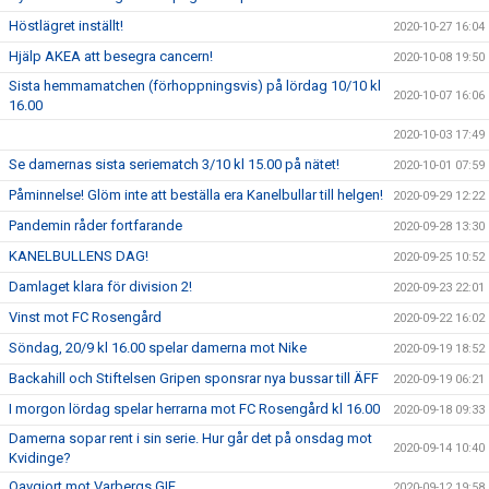
Höstlägret inställt!
2020-10-27 16:04
Hjälp AKEA att besegra cancern!
2020-10-08 19:50
Sista hemmamatchen (förhoppningsvis) på lördag 10/10 kl
2020-10-07 16:06
16.00
2020-10-03 17:49
Se damernas sista seriematch 3/10 kl 15.00 på nätet!
2020-10-01 07:59
Påminnelse! Glöm inte att beställa era Kanelbullar till helgen!
2020-09-29 12:22
Pandemin råder fortfarande
2020-09-28 13:30
KANELBULLENS DAG!
2020-09-25 10:52
Damlaget klara för division 2!
2020-09-23 22:01
Vinst mot FC Rosengård
2020-09-22 16:02
Söndag, 20/9 kl 16.00 spelar damerna mot Nike
2020-09-19 18:52
Backahill och Stiftelsen Gripen sponsrar nya bussar till ÄFF
2020-09-19 06:21
I morgon lördag spelar herrarna mot FC Rosengård kl 16.00
2020-09-18 09:33
Damerna sopar rent i sin serie. Hur går det på onsdag mot
2020-09-14 10:40
Kvidinge?
Oavgjort mot Varbergs GIF
2020-09-12 19:58