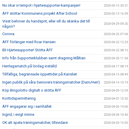
Nu ökar vi tempot i hjärtesupporter-kampanjen!
2020-05-15 20:21
ÄFF stöttar Kommunens projekt After School
2020-05-13 16:09
Visst behöver du handsprit, eller vill du skänka det till
2020-04-29 09:25
någon?
Corona
2020-04-25 07:04
ÄFF förlänger med Roar Hansen
2020-04-22 12:23
Bli Hjärtesupporter! Stötta ÄFF
2020-04-22 08:15
Info från Supporterklubben samt dragning Måltian
2020-04-20 11:54
Herrlagsmatch på lördag inställd
2020-04-17 08:19
Tillfälliga, begränsade öppettider på Kansliet
2020-04-15 08:49
Ingen publik på våra Seniorers träningsmatcher (Dam/Herr)
2020-04-14 10:19
Köp Bingolotto digitalt o stötta ÄFF
2020-04-09 12:59
Korttidspermittering
2020-04-07 15:32
ÄFF engagerar sig i samhället
2020-04-05 19:00
Ingrid, i evigt minne
2020-04-04 10:40
OK att spela träningsmatcher, tillsvidare
2020-04-03 15:05