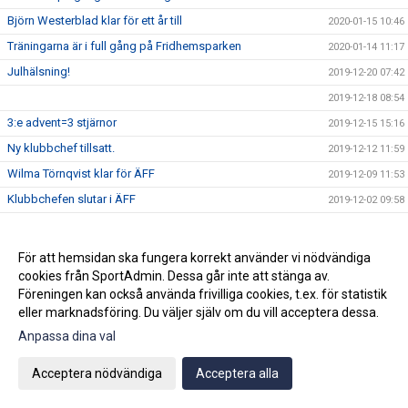
Björn Westerblad klar för ett år till
2020-01-15 10:46
Träningarna är i full gång på Fridhemsparken
2020-01-14 11:17
Julhälsning!
2019-12-20 07:42
2019-12-18 08:54
3:e advent=3 stjärnor
2019-12-15 15:16
Ny klubbchef tillsatt.
2019-12-12 11:59
Wilma Törnqvist klar för ÄFF
2019-12-09 11:53
Klubbchefen slutar i ÄFF
2019-12-02 09:58
2019-11-26 09:44
Sista veckan för akademin innan vinteruppehåll
2019-11-25 08:34
För att hemsidan ska fungera korrekt använder vi nödvändiga
Ge bort en sportig dröm!
cookies från SportAdmin. Dessa går inte att stänga av.
2019-11-22 09:50
Föreningen kan också använda frivilliga cookies, t.ex. för statistik
Vinnarna på ungdomsavslutningens tipspromenad
2019-11-22 07:43
eller marknadsföring. Du väljer själv om du vill acceptera dessa.
Köp din Bingolott av vårt P13 lag
2019-11-15 09:16
Anpassa dina val
Avslutning för ungdomslagen söndagen den 3 november
2019-10-30 09:04
KL 11:00
Acceptera nödvändiga
Acceptera alla
2019-10-19 10:02