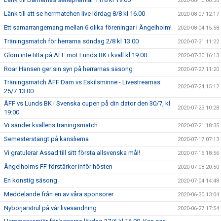
2020-08-10 08:30
Länk till att se herrmatchen live lördag 8/8 kl 16.00
2020-08-07 12:17
Ett samarrangemang mellan 6 olika föreningar i Ängelholm!
2020-08-04 15:58
Träningsmatch för herrarna söndag 2/8 kl 13.00
2020-07-31 11:22
Glöm inte titta på ÄFF mot Lunds BK i kväll kl 19:00
2020-07-30 16:13
Roar Hansen ger sin syn på herrarnas säsong
2020-07-27 11:20
Träningsmatch ÄFF Dam vs Eskilsminne - Livestreamas
2020-07-24 15:12
25/7 13:00
ÄFF vs Lunds BK i Svenska cupen på din dator den 30/7, kl
2020-07-23 10:28
19:00
Vi sänder kvällens träningsmatch
2020-07-21 18:35
Semesterstängt på kanslierna
2020-07-17 07:13
Vi gratulerar Assad till sitt första allsvenska mål!
2020-07-16 18:56
Ängelholms FF förstärker inför hösten
2020-07-08 20:50
En konstig säsong
2020-07-04 14:48
Meddelande från en av våra sponsorer
2020-06-30 13:04
Nybörjarstrul på vår livesändning
2020-06-27 17:54