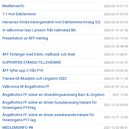
Medlemsinfo
2022-02-10 07:12
1-1 mot Eskilsminne
2022-02-07 09:03
Herrarnas första träningsmatch mot Eskilsminne lördag 5/2
2022-02-04 09:29
Vi välkomnar Isac Larsson från Halmstad BK.
2022-01-31 07:38
Presentation av ÄFF Herrlag
2022-01-21 10:05
2022-01-20 08:48
ÄFF förlänger med Edvin, Hallbäck och Axel
2022-01-14 08:01
SUPPORTEN STÄNGD TILLSVIDARE!
2022-01-13 07:47
ÄFF lyfter upp 2 från P19
2022-01-10 09:20
Tränare till Akademi och Ungdom 2022
2022-01-05 11:24
Välkomna till Ängelholms FF
2022-01-01 10:16
Ängelholms FF söker en Utvecklingsansvarig Barn & Ungdom
2021-12-30
Ängelholms FF söker en driven huvudansvarig tränare för
2021-12-29 09:00
föreningens P19-lag
Ängelholms FF söker en driven assisterande tränare för
2021-12-21 15:30
föreningens P17-lag
MEDLEMSINFO #8
2021-12-20 08:01