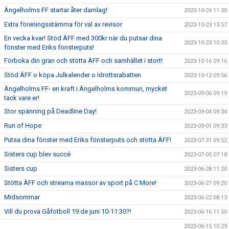
Ängelholms FF startar åter damlag!
2023-10-24 11:30
Extra föreningsstämma för val av revisor
2023-10-23 13:57
En vecka kvar! Stöd ÄFF med 300kr när du putsar dina
2023-10-23 10:33
fönster med Eriks fönsterputs!
Förboka din gran och stötta ÄFF och samhället i stort!
2023-10-16 09:16
Stöd ÄFF o köpa Julkalender o Idrottsrabatten
2023-10-12 09:56
Ängelholms FF- en kraft i Ängelholms kommun, mycket
2023-09-06 09:19
tack vare er!
Stor spänning på Deadline Day!
2023-09-04 09:34
Run of Hope
2023-09-01 09:33
Putsa dina fönster med Eriks fönsterputs och stötta ÄFF!
2023-07-31 09:52
Sisters cup blev succé
2023-07-05 07:18
Sisters cup
2023-06-28 11:20
Stötta ÄFF och streama massor av sport på C More!
2023-06-27 09:20
Midsommar
2023-06-22 08:13
Vill du prova Gåfotboll 19:de juni 10-11:30?!
2023-06-16 11:50
2023-06-15 10:29