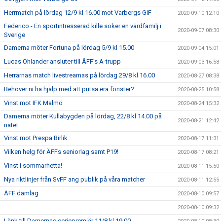
Herrmatch på lördag 12/9 kl 16.00 mot Varbergs GIF
2020-09-10 12:10
Federico - En sportintresserad kille söker en värdfamilj i
2020-09-07 08:30
Sverige
Damerna möter Fortuna på lördag 5/9 kl 15.00
2020-09-04 15:01
Lucas Ohlander ansluter till ÄFF’s A-trupp
2020-09-03 16:58
Herrarnas match livestreamas på lördag 29/8 kl 16.00
2020-08-27 08:38
Behöver ni ha hjälp med att putsa era fönster?
2020-08-25 10:58
Vinst mot IFK Malmö
2020-08-24 15:32
Damerna möter Kullabygden på lördag, 22/8 kl 14.00 på
2020-08-21 12:42
nätet
Vinst mot Prespa Birlik
2020-08-17 11:31
Vilken helg för ÄFFs seniorlag samt P19!
2020-08-17 08:21
Vinst i sommarhetta!
2020-08-11 15:50
Nya riktlinjer från SvFF ang publik på våra matcher
2020-08-11 12:55
ÄFF damlag
2020-08-10 09:57
2020-08-10 09:32
Länk till Damernas seriepremiär 11/8 kl 19.00