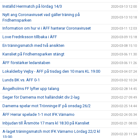
Inställd Herrmatch på lördag 14/3
2020-03-13 12:00
Nytt ang Coronaviruset vad gäller träning på
2020-03-13 10:18
Fridhemsparken
Information om hur vi i ÄFF hanterar Coronaviruset
2020-03-11 12:03
Love Fredriksson tillbaka i ÄFF
2020-03-09 15:18
En träningsmatch med två ansikten
2020-03-08 15:10
Kansliet på Fridhemsparken stängt
2020-03-06 11:30
ÄFF förstärker ledarstaben
2020-03-06 11:26
Lokalderby Vejby - ÄFF på tisdag den 10 mars KL 19.00
2020-03-04 07:24
Lunds BK vs. ÄFF 0-1
2020-03-02 10:24
Ängelholms FF lyfter upp talang
2020-02-28 14:45
Seger för Damerna mot halländskt div 2-lag
2020-02-27 09:49
Damerna spelar mot Trönninge IF på onsdag 26/2
2020-02-25 14:44
ÄFF Herrar spelade 1-1 mot IFK Värnamo
2020-02-24 05:34
Inbjudan till Årsmöte 17 mars kl 18.30 på Kansliet
2020-02-21 08:05
A-laget träningsmatch mot IFK Värnamo Lördag 22/2 kl
2020-02-20 11:54
13:00