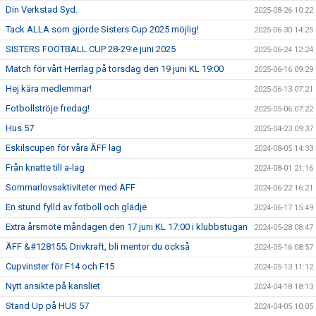
Din Verkstad Syd.
2025-08-26 10:22
Tack ALLA som gjorde Sisters Cup 2025 möjlig!
2025-06-30 14:25
SISTERS FOOTBALL CUP 28-29:e juni 2025
2025-06-24 12:24
Match för vårt Herrlag på torsdag den 19 juni KL 19:00
2025-06-16 09:29
Hej kära medlemmar!
2025-06-13 07:21
Fotbollströje fredag!
2025-05-06 07:22
Hus 57
2025-04-23 09:37
Eskilscupen för våra ÄFF lag
2024-08-05 14:33
Från knatte till a-lag
2024-08-01 21:16
Sommarlovsaktiviteter med ÄFF
2024-06-22 16:21
En stund fylld av fotboll och glädje
2024-06-17 15:49
Extra årsmöte måndagen den 17 juni KL 17:00 i klubbstugan
2024-05-28 08:47
ÄFF &#128155; Drivkraft, bli mentor du också
2024-05-16 08:57
Cupvinster för F14 och F15
2024-05-13 11:12
Nytt ansikte på kansliet
2024-04-18 18:13
Stand Up på HUS 57
2024-04-05 10:05