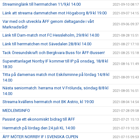
Streaminglänk till herrmatchen 11/9,kl 14.00
2021-09-10 08:17
Länk att streama dammatchen mot Högaborg 8/9 kl 19.00
2021-09-07 14:15
Var med och utveckla ÄFF genom deltagande i vårt
2021-09-06 09:37
Marknadsråd!
Länk till Dam-match mot FC Hessleholm, 29/8 kl 14.00
2021-08-28 15:51
Länk till herrmatchen mot Sävedalen 28/8 kl 14.00
2021-08-27 17:10
Tack Öresundskraft och Bergkvara Buss för ÄFF-Bussen!
2021-08-25 15:18
Superettanlaget Norrby IF kommer till IP på onsdag, 18/8 kl
2021-08-16 11:49
18:30
Titta på damernas match mot Eskilsminne på lördag 14/8 kl
2021-08-09 15:43
14.00
Nästa seniormatch: herrarna mot V Frölunda, söndag 8/8 kl
2021-08-05 16:51
14.00
Streama kvällens herrmatch mot BK Astrio, kl 19:00
2021-08-04 14:54
MEDLEMSINFO
2021-07-28 09:58
Passivt ge ett ekonomiskt bidrag till ÄFF
2021-07-21 15:13
Herrmatch på lördag den 24 juli KL 14:00
2021-07-19 10:35
ÄFF MÖTER NORRBY IF I SVENSKA CUPEN
2021-07-15 09:53