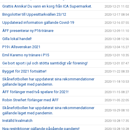
Grattis Annika! Du vann en korg från ICA Supermarket.
2020-12-21 11:02
Bingolotter till Uppesittarkvällen 23/12
2020-12-17 08:54
Uppdaterad information gällande Covid-19
2020-12-16 07:55
ÄFF presenterar ny P16-tränare
2020-12-09 11:10
Gilla lokal handel!
2020-12-08 12:56
P19 i Allsvenskan 2021
2020-12-04 15:27
Emil Karemo ny tränare i P15
2020-12-01 10:35
Ge bort sport i jul och stötta samtidigt vår förening!
2020-12-01 07:47
Bygget för 2021 fortsätter!
2020-11-22 08:33
Skånefotbollen har uppdaterat sina rekommendationer
2020-11-18 10:53
gällande läget med pandemin.
ÄFF förlänger med två spelare för 2021!
2020-11-15 08:27
Robin Streifert förlänger med ÄFF
2020-11-05 22:05
Skånefotbollen har uppdaterat sina rekommendationer
2020-10-29 08:10
gällande läget med pandemin.
Inställd kvalmatch
2020-10-28 17:35
Nya restriktioner gällande pågående pandemi!
2020-10-28 10:28