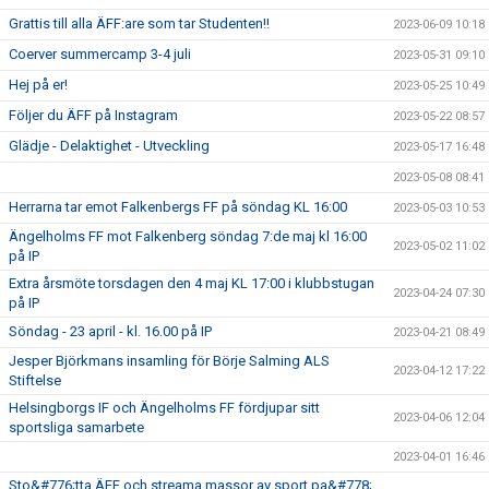
Grattis till alla ÄFF:are som tar Studenten!!
2023-06-09 10:18
Coerver summercamp 3-4 juli
2023-05-31 09:10
Hej på er!
2023-05-25 10:49
Följer du ÄFF på Instagram
2023-05-22 08:57
Glädje - Delaktighet - Utveckling
2023-05-17 16:48
2023-05-08 08:41
Herrarna tar emot Falkenbergs FF på söndag KL 16:00
2023-05-03 10:53
Ängelholms FF mot Falkenberg söndag 7:de maj kl 16:00
2023-05-02 11:02
på IP
Extra årsmöte torsdagen den 4 maj KL 17:00 i klubbstugan
2023-04-24 07:30
på IP
Söndag - 23 april - kl. 16.00 på IP
2023-04-21 08:49
Jesper Björkmans insamling för Börje Salming ALS
2023-04-12 17:22
Stiftelse
Helsingborgs IF och Ängelholms FF fördjupar sitt
2023-04-06 12:04
sportsliga samarbete
2023-04-01 16:46
Sto&#776;tta ÄFF och streama massor av sport pa&#778;