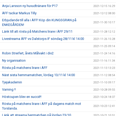
Anja Larsson ny huvudtränare för P17
2021-12-15 16:29
ÄFF tackar Markus Tilly
2021-12-12 08:00
Erbjudande till alla i ÄFF! Köp din KUNGSGRAN på
2021-11-30 10:17
ENKEGÅRDEN!
Länk till att rösta på Matchens lirare i ÄFF 29/11
2021-11-28 12:12
Livestreama ÄFF vs Dalstorps IF söndag 28/11 kl 14.00
2021-11-26 15:28
2021-11-25 09:14
Robin Streifert, årets Målvakt i div2
2021-11-24 14:16
Ny organisation
2021-11-16 11:34
Rösta på matchens lirare i ÄFF
2021-11-13 13:23
Näst sista hemmamatchen, lördag 13/11 kl 14:00
2021-11-12 08:54
Tjejakademin
2021-11-10 09:17
Varning !!
2021-10-28 09:55
Höstcupen blev en succé!!
2021-10-24 18:37
Rösta på matchens lirare i ÄFF på dagens match mot
2021-10-23 12:41
Torslanda.
Länk att streama herrmatchen på lördag 23/10
2021-10-21 10:51