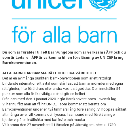
MEDLEMS OCH TRÄNINGSAVGIFTER
Du som är förälder till ett barn/ungdom som är verksam i ÄFF och du
som är Ledare i ÄFF är välkomna till en föreläsning av UNICEF kring
Barnkonventionen.
ALLA BARN HAR SAMMA RÄTT OCH LIKA VÄRDIGHET
Det är en av många punkter i barnkonventionen som är ett rättsligt
bindande internationellt avtal som slår fast att barn är individer med egna
rättigheter, inte föräldrars eller andra vuxnas ägodelar. Den innehåller 54
punkter som alla är lika viktiga och utgör en helhet.
Från och med den 1 januari 2020 ingår Barnkonventionen i svensk lag.
Vi har nu fått äran att få hit UNICEF som kommer att berätta om
Barnkonventionen under en två timmars lång föreläsning. Vi hoppas såklart
att många av er vill komma och lyssna. I samband med föreläsningen
bjuder vi på en kvällsfika med kaffe/te och macka.
Välkomna den 27 november till Hörsalen på Järnvägsmuséet kl 1730.