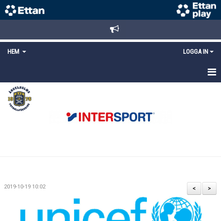
HEM
LOGGA IN
STARTSIDA
NYHETER
ANMÄLAN/REGISTRERING
POLICYS
FÖRKÖP BILJETTER
2019-10-19 10:02
<
>
LÄNKAR