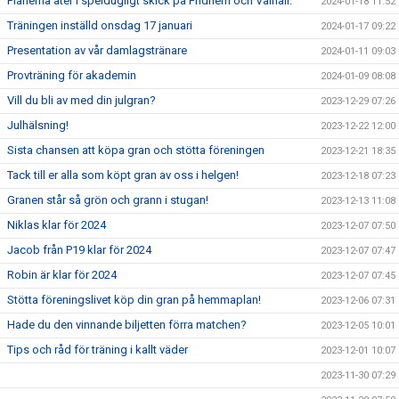
Planerna åter i speldugligt skick på Fridhem och Valhall.
2024-01-18 11:52
Träningen inställd onsdag 17 januari
2024-01-17 09:22
Presentation av vår damlagstränare
2024-01-11 09:03
Provträning för akademin
2024-01-09 08:08
Vill du bli av med din julgran?
2023-12-29 07:26
Julhälsning!
2023-12-22 12:00
Sista chansen att köpa gran och stötta föreningen
2023-12-21 18:35
Tack till er alla som köpt gran av oss i helgen!
2023-12-18 07:23
Granen står så grön och grann i stugan!
2023-12-13 11:08
Niklas klar för 2024
2023-12-07 07:50
Jacob från P19 klar för 2024
2023-12-07 07:47
Robin är klar för 2024
2023-12-07 07:45
Stötta föreningslivet köp din gran på hemmaplan!
2023-12-06 07:31
Hade du den vinnande biljetten förra matchen?
2023-12-05 10:01
Tips och råd för träning i kallt väder
2023-12-01 10:07
2023-11-30 07:29