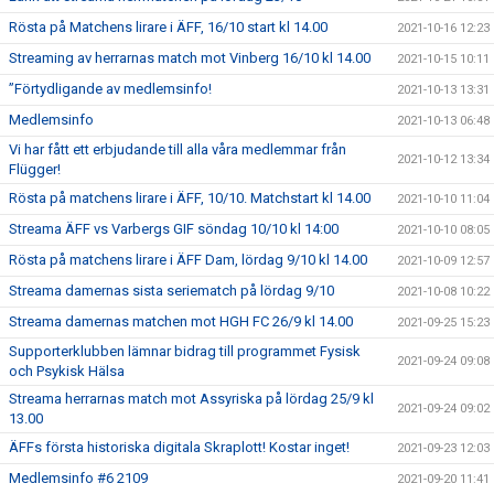
Rösta på Matchens lirare i ÄFF, 16/10 start kl 14.00
2021-10-16 12:23
Streaming av herrarnas match mot Vinberg 16/10 kl 14.00
2021-10-15 10:11
”Förtydligande av medlemsinfo!
2021-10-13 13:31
Medlemsinfo
2021-10-13 06:48
Vi har fått ett erbjudande till alla våra medlemmar från
2021-10-12 13:34
Flügger!
Rösta på matchens lirare i ÄFF, 10/10. Matchstart kl 14.00
2021-10-10 11:04
Streama ÄFF vs Varbergs GIF söndag 10/10 kl 14:00
2021-10-10 08:05
Rösta på matchens lirare i ÄFF Dam, lördag 9/10 kl 14.00
2021-10-09 12:57
Streama damernas sista seriematch på lördag 9/10
2021-10-08 10:22
Streama damernas matchen mot HGH FC 26/9 kl 14.00
2021-09-25 15:23
Supporterklubben lämnar bidrag till programmet Fysisk
2021-09-24 09:08
och Psykisk Hälsa
Streama herrarnas match mot Assyriska på lördag 25/9 kl
2021-09-24 09:02
13.00
ÄFFs första historiska digitala Skraplott! Kostar inget!
2021-09-23 12:03
Medlemsinfo #6 2109
2021-09-20 11:41