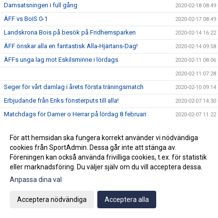
Damsatsningen i full gång
2020-02-18 08:49
ÄFF vs BoIS 0-1
2020-02-17 08:49
Landskrona Bois på besök på Fridhemsparken
2020-02-14 16:22
ÄFF önskar alla en fantastisk Alla-Hjärtans-Dag!
2020-02-14 09:58
ÄFFs unga lag mot Eskilsminne i lördags
2020-02-11 08:06
2020-02-11 07:28
Seger för vårt damlag i årets första träningsmatch
2020-02-10 09:14
Erbjudande från Eriks fönsterputs till alla!
2020-02-07 14:30
Matchdags för Damer o Herrar på lördag 8 februari
2020-02-07 11:22
Årets första ÄFF-möte
2020-02-06 13:26
För att hemsidan ska fungera korrekt använder vi nödvändiga
Ang bilolyckan vid Fridhemsparken (nya IP) i måndags kväll
2020-02-04 20:37
cookies från SportAdmin. Dessa går inte att stänga av.
ÄFF Herrlag 2020
2020-01-28 12:02
Föreningen kan också använda frivilliga cookies, t.ex. för statistik
eller marknadsföring. Du väljer själv om du vill acceptera dessa.
Vill du vara med om en upplevelse för livet?
2020-01-27 08:41
Anpassa dina val
Akademin 2020
2020-01-21 07:31
Damerna på gång inför säsongen!
2020-01-15 20:36
Acceptera nödvändiga
Acceptera alla
Björn Westerblad klar för ett år till
2020-01-15 10:46