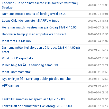
Federico - En sportintresserad kille söker en värdfamilj i
2020-09-07 08:30
Sverige
Damerna möter Fortuna på lördag 5/9 kl 15.00
2020-09-04 15:01
Lucas Ohlander ansluter till ÄFF’s A-trupp
2020-09-03 16:58
Herrarnas match livestreamas på lördag 29/8 kl 16.00
2020-08-27 08:38
Behöver ni ha hjälp med att putsa era fönster?
2020-08-25 10:58
Vinst mot IFK Malmö
2020-08-24 15:32
Damerna möter Kullabygden på lördag, 22/8 kl 14.00 på
2020-08-21 12:42
nätet
Vinst mot Prespa Birlik
2020-08-17 11:31
Vilken helg för ÄFFs seniorlag samt P19!
2020-08-17 08:21
Vinst i sommarhetta!
2020-08-11 15:50
Nya riktlinjer från SvFF ang publik på våra matcher
2020-08-11 12:55
ÄFF damlag
2020-08-10 09:57
2020-08-10 09:32
Länk till Damernas seriepremiär 11/8 kl 19.00
2020-08-10 08:30
Länk till att se herrmatchen live lördag 8/8 kl 16.00
2020-08-07 12:17