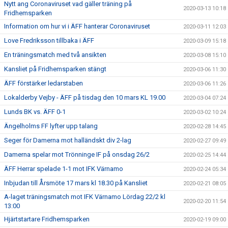
Nytt ang Coronaviruset vad gäller träning på
2020-03-13 10:18
Fridhemsparken
Information om hur vi i ÄFF hanterar Coronaviruset
2020-03-11 12:03
Love Fredriksson tillbaka i ÄFF
2020-03-09 15:18
En träningsmatch med två ansikten
2020-03-08 15:10
Kansliet på Fridhemsparken stängt
2020-03-06 11:30
ÄFF förstärker ledarstaben
2020-03-06 11:26
Lokalderby Vejby - ÄFF på tisdag den 10 mars KL 19.00
2020-03-04 07:24
Lunds BK vs. ÄFF 0-1
2020-03-02 10:24
Ängelholms FF lyfter upp talang
2020-02-28 14:45
Seger för Damerna mot halländskt div 2-lag
2020-02-27 09:49
Damerna spelar mot Trönninge IF på onsdag 26/2
2020-02-25 14:44
ÄFF Herrar spelade 1-1 mot IFK Värnamo
2020-02-24 05:34
Inbjudan till Årsmöte 17 mars kl 18.30 på Kansliet
2020-02-21 08:05
A-laget träningsmatch mot IFK Värnamo Lördag 22/2 kl
2020-02-20 11:54
13:00
Hjärtstartare Fridhemsparken
2020-02-19 09:00