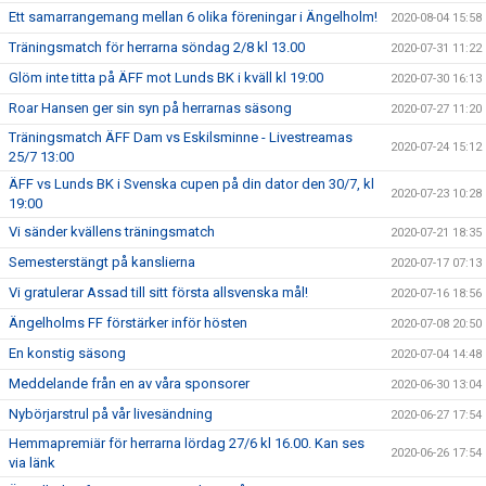
Ett samarrangemang mellan 6 olika föreningar i Ängelholm!
2020-08-04 15:58
Träningsmatch för herrarna söndag 2/8 kl 13.00
2020-07-31 11:22
Glöm inte titta på ÄFF mot Lunds BK i kväll kl 19:00
2020-07-30 16:13
Roar Hansen ger sin syn på herrarnas säsong
2020-07-27 11:20
Träningsmatch ÄFF Dam vs Eskilsminne - Livestreamas
2020-07-24 15:12
25/7 13:00
ÄFF vs Lunds BK i Svenska cupen på din dator den 30/7, kl
2020-07-23 10:28
19:00
Vi sänder kvällens träningsmatch
2020-07-21 18:35
Semesterstängt på kanslierna
2020-07-17 07:13
Vi gratulerar Assad till sitt första allsvenska mål!
2020-07-16 18:56
Ängelholms FF förstärker inför hösten
2020-07-08 20:50
En konstig säsong
2020-07-04 14:48
Meddelande från en av våra sponsorer
2020-06-30 13:04
Nybörjarstrul på vår livesändning
2020-06-27 17:54
Hemmapremiär för herrarna lördag 27/6 kl 16.00. Kan ses
2020-06-26 17:54
via länk