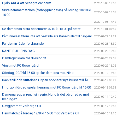
Hjälp AKEA att besegra cancern!
2020-10-08 19:50
Sista hemmamatchen (förhoppningsvis) på lördag 10/10 kl
2020-10-07 16:06
16.00
2020-10-03 17:49
Se damernas sista seriematch 3/10 kl 15.00 på nätet!
2020-10-01 07:59
Påminnelse! Glöm inte att beställa era Kanelbullar till helgen!
2020-09-29 12:22
Pandemin råder fortfarande
2020-09-28 13:30
KANELBULLENS DAG!
2020-09-25 10:52
Damlaget klara för division 2!
2020-09-23 22:01
Vinst mot FC Rosengård
2020-09-22 16:02
Söndag, 20/9 kl 16.00 spelar damerna mot Nike
2020-09-19 18:52
Backahill och Stiftelsen Gripen sponsrar nya bussar till ÄFF
2020-09-19 06:21
I morgon lördag spelar herrarna mot FC Rosengård kl 16.00
2020-09-18 09:33
Damerna sopar rent i sin serie. Hur går det på onsdag mot
2020-09-14 10:40
Kvidinge?
Oavgjort mot Varbergs GIF
2020-09-12 19:58
Herrmatch på lördag 12/9 kl 16.00 mot Varbergs GIF
2020-09-10 12:10