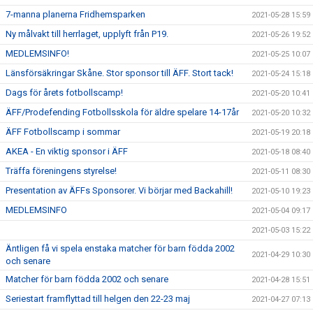
7-manna planerna Fridhemsparken
2021-05-28 15:59
Ny målvakt till herrlaget, upplyft från P19.
2021-05-26 19:52
MEDLEMSINFO!
2021-05-25 10:07
Länsförsäkringar Skåne. Stor sponsor till ÄFF. Stort tack!
2021-05-24 15:18
Dags för årets fotbollscamp!
2021-05-20 10:41
ÄFF/Prodefending Fotbollsskola för äldre spelare 14-17år
2021-05-20 10:32
ÄFF Fotbollscamp i sommar
2021-05-19 20:18
AKEA - En viktig sponsor i ÄFF
2021-05-18 08:40
Träffa föreningens styrelse!
2021-05-11 08:30
Presentation av ÄFFs Sponsorer. Vi börjar med Backahill!
2021-05-10 19:23
MEDLEMSINFO
2021-05-04 09:17
2021-05-03 15:22
Äntligen få vi spela enstaka matcher för barn födda 2002
2021-04-29 10:30
och senare
Matcher för barn födda 2002 och senare
2021-04-28 15:51
Seriestart framflyttad till helgen den 22-23 maj
2021-04-27 07:13