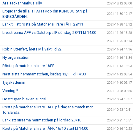
ÄFF tackar Markus Tilly
2021-12-12 08:00
Erbjudande till alla i ÄFF! Köp din KUNGSGRAN på
2021-11-30 10:17
ENKEGÅRDEN!
Länk till att rösta på Matchens lirare i ÄFF 29/11
2021-11-28 12:12
Livestreama ÄFF vs Dalstorps IF söndag 28/11 kl 14.00
2021-11-26 15:28
2021-11-25 09:14
Robin Streifert, årets Målvakt i div2
2021-11-24 14:16
Ny organisation
2021-11-16 11:34
Rösta på matchens lirare i ÄFF
2021-11-13 13:23
Näst sista hemmamatchen, lördag 13/11 kl 14:00
2021-11-12 08:54
Tjejakademin
2021-11-10 09:17
Varning !!
2021-10-28 09:55
Höstcupen blev en succé!!
2021-10-24 18:37
Rösta på matchens lirare i ÄFF på dagens match mot
2021-10-23 12:41
Torslanda.
Länk att streama herrmatchen på lördag 23/10
2021-10-21 10:51
Rösta på Matchens lirare i ÄFF, 16/10 start kl 14.00
2021-10-16 12:23