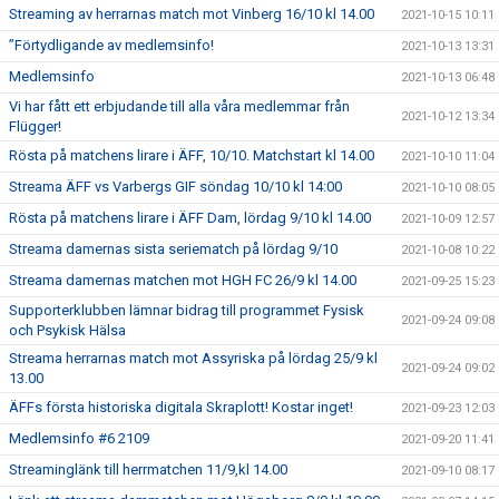
Streaming av herrarnas match mot Vinberg 16/10 kl 14.00
2021-10-15 10:11
”Förtydligande av medlemsinfo!
2021-10-13 13:31
Medlemsinfo
2021-10-13 06:48
Vi har fått ett erbjudande till alla våra medlemmar från
2021-10-12 13:34
Flügger!
Rösta på matchens lirare i ÄFF, 10/10. Matchstart kl 14.00
2021-10-10 11:04
Streama ÄFF vs Varbergs GIF söndag 10/10 kl 14:00
2021-10-10 08:05
Rösta på matchens lirare i ÄFF Dam, lördag 9/10 kl 14.00
2021-10-09 12:57
Streama damernas sista seriematch på lördag 9/10
2021-10-08 10:22
Streama damernas matchen mot HGH FC 26/9 kl 14.00
2021-09-25 15:23
Supporterklubben lämnar bidrag till programmet Fysisk
2021-09-24 09:08
och Psykisk Hälsa
Streama herrarnas match mot Assyriska på lördag 25/9 kl
2021-09-24 09:02
13.00
ÄFFs första historiska digitala Skraplott! Kostar inget!
2021-09-23 12:03
Medlemsinfo #6 2109
2021-09-20 11:41
Streaminglänk till herrmatchen 11/9,kl 14.00
2021-09-10 08:17