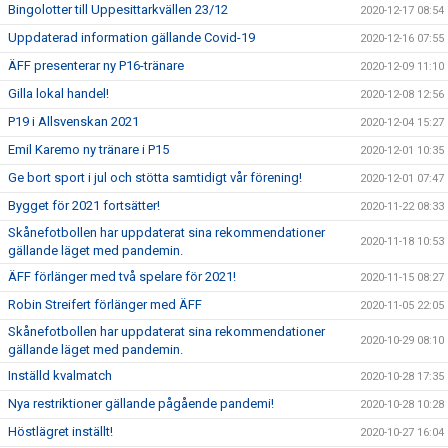
Bingolotter till Uppesittarkvällen 23/12
2020-12-17 08:54
Uppdaterad information gällande Covid-19
2020-12-16 07:55
ÄFF presenterar ny P16-tränare
2020-12-09 11:10
Gilla lokal handel!
2020-12-08 12:56
P19 i Allsvenskan 2021
2020-12-04 15:27
Emil Karemo ny tränare i P15
2020-12-01 10:35
Ge bort sport i jul och stötta samtidigt vår förening!
2020-12-01 07:47
Bygget för 2021 fortsätter!
2020-11-22 08:33
Skånefotbollen har uppdaterat sina rekommendationer
2020-11-18 10:53
gällande läget med pandemin.
ÄFF förlänger med två spelare för 2021!
2020-11-15 08:27
Robin Streifert förlänger med ÄFF
2020-11-05 22:05
Skånefotbollen har uppdaterat sina rekommendationer
2020-10-29 08:10
gällande läget med pandemin.
Inställd kvalmatch
2020-10-28 17:35
Nya restriktioner gällande pågående pandemi!
2020-10-28 10:28
Höstlägret inställt!
2020-10-27 16:04