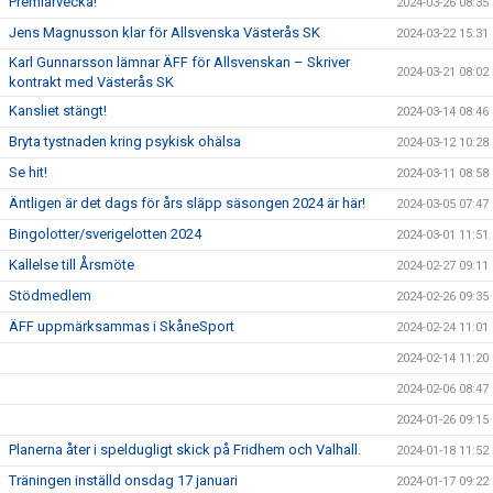
Premiärvecka!
2024-03-26 08:35
Jens Magnusson klar för Allsvenska Västerås SK
2024-03-22 15:31
Karl Gunnarsson lämnar ÄFF för Allsvenskan – Skriver
2024-03-21 08:02
kontrakt med Västerås SK
Kansliet stängt!
2024-03-14 08:46
Bryta tystnaden kring psykisk ohälsa
2024-03-12 10:28
Se hit!
2024-03-11 08:58
Äntligen är det dags för års släpp säsongen 2024 är här!
2024-03-05 07:47
Bingolotter/sverigelotten 2024
2024-03-01 11:51
Kallelse till Årsmöte
2024-02-27 09:11
Stödmedlem
2024-02-26 09:35
ÄFF uppmärksammas i SkåneSport
2024-02-24 11:01
2024-02-14 11:20
2024-02-06 08:47
2024-01-26 09:15
Planerna åter i speldugligt skick på Fridhem och Valhall.
2024-01-18 11:52
Träningen inställd onsdag 17 januari
2024-01-17 09:22