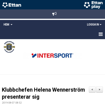
HEM
LOGGA IN
STARTSIDA
NYHETER
ANMÄLAN/REGISTRERING
POLICYS
FÖRKÖP BILJETTER
Klubbchefen Helena Wennerström
<
>
LÄNKAR
presenterar sig
2019-08-07 08:52