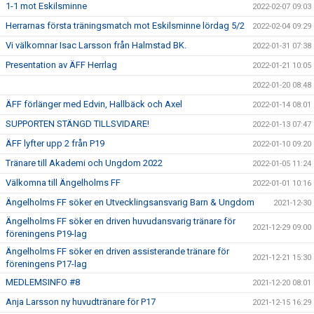
1-1 mot Eskilsminne
2022-02-07 09:03
Herrarnas första träningsmatch mot Eskilsminne lördag 5/2
2022-02-04 09:29
Vi välkomnar Isac Larsson från Halmstad BK.
2022-01-31 07:38
Presentation av ÄFF Herrlag
2022-01-21 10:05
2022-01-20 08:48
ÄFF förlänger med Edvin, Hallbäck och Axel
2022-01-14 08:01
SUPPORTEN STÄNGD TILLSVIDARE!
2022-01-13 07:47
ÄFF lyfter upp 2 från P19
2022-01-10 09:20
Tränare till Akademi och Ungdom 2022
2022-01-05 11:24
Välkomna till Ängelholms FF
2022-01-01 10:16
Ängelholms FF söker en Utvecklingsansvarig Barn & Ungdom
2021-12-30
Ängelholms FF söker en driven huvudansvarig tränare för
2021-12-29 09:00
föreningens P19-lag
Ängelholms FF söker en driven assisterande tränare för
2021-12-21 15:30
föreningens P17-lag
MEDLEMSINFO #8
2021-12-20 08:01
Anja Larsson ny huvudtränare för P17
2021-12-15 16:29