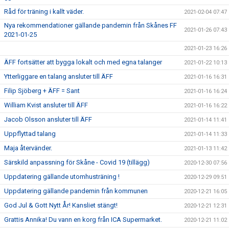
Råd för träning i kallt väder.
2021-02-04 07:47
Nya rekommendationer gällande pandemin från Skånes FF
2021-01-26 07:43
2021-01-25
2021-01-23 16:26
ÄFF fortsätter att bygga lokalt och med egna talanger
2021-01-22 10:13
Ytterliggare en talang ansluter till ÄFF
2021-01-16 16:31
Filip Sjöberg + ÄFF = Sant
2021-01-16 16:24
William Kvist ansluter till ÄFF
2021-01-16 16:22
Jacob Olsson ansluter till ÄFF
2021-01-14 11:41
Uppflyttad talang
2021-01-14 11:33
Maja återvänder.
2021-01-13 11:42
Särskild anpassning för Skåne - Covid 19 (tillägg)
2020-12-30 07:56
Uppdatering gällande utomhusträning !
2020-12-29 09:51
Uppdatering gällande pandemin från kommunen
2020-12-21 16:05
God Jul & Gott Nytt År! Kansliet stängt!
2020-12-21 12:31
Grattis Annika! Du vann en korg från ICA Supermarket.
2020-12-21 11:02