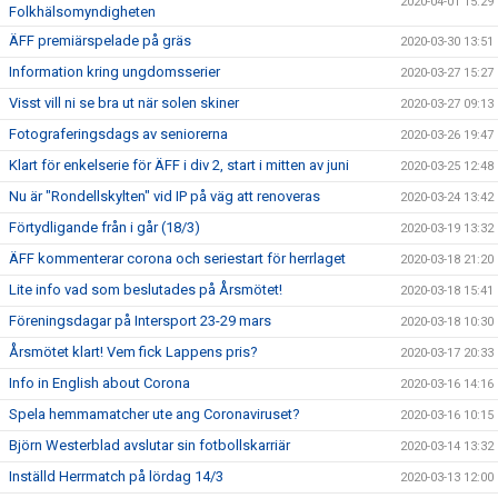
2020-04-01 15:29
Folkhälsomyndigheten
ÄFF premiärspelade på gräs
2020-03-30 13:51
Information kring ungdomsserier
2020-03-27 15:27
Visst vill ni se bra ut när solen skiner
2020-03-27 09:13
Fotograferingsdags av seniorerna
2020-03-26 19:47
Klart för enkelserie för ÄFF i div 2, start i mitten av juni
2020-03-25 12:48
Nu är "Rondellskylten" vid IP på väg att renoveras
2020-03-24 13:42
Förtydligande från i går (18/3)
2020-03-19 13:32
ÄFF kommenterar corona och seriestart för herrlaget
2020-03-18 21:20
Lite info vad som beslutades på Årsmötet!
2020-03-18 15:41
Föreningsdagar på Intersport 23-29 mars
2020-03-18 10:30
Årsmötet klart! Vem fick Lappens pris?
2020-03-17 20:33
Info in English about Corona
2020-03-16 14:16
Spela hemmamatcher ute ang Coronaviruset?
2020-03-16 10:15
Björn Westerblad avslutar sin fotbollskarriär
2020-03-14 13:32
Inställd Herrmatch på lördag 14/3
2020-03-13 12:00