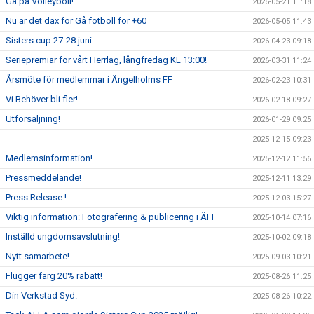
Gå på Volleyboll!
2026-05-21 11:18
Nu är det dax för Gå fotboll för +60
2026-05-05 11:43
Sisters cup 27-28 juni
2026-04-23 09:18
Seriepremiär för vårt Herrlag, långfredag KL 13:00!
2026-03-31 11:24
Årsmöte för medlemmar i Ängelholms FF
2026-02-23 10:31
Vi Behöver bli fler!
2026-02-18 09:27
Utförsäljning!
2026-01-29 09:25
2025-12-15 09:23
Medlemsinformation!
2025-12-12 11:56
Pressmeddelande!
2025-12-11 13:29
Press Release !
2025-12-03 15:27
Viktig information: Fotografering & publicering i ÄFF
2025-10-14 07:16
Inställd ungdomsavslutning!
2025-10-02 09:18
Nytt samarbete!
2025-09-03 10:21
Flügger färg 20% rabatt!
2025-08-26 11:25
Din Verkstad Syd.
2025-08-26 10:22