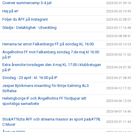
Coerver summercamp 3-4 juli
2023-05-31 09:10
Hej på er!
2023-05-25 10:49
Följer du ÄFF på Instagram
2023-05-22 08:57
Glädje - Delaktighet - Utveckling
2023-05-17 16:48
2023-05-08 08:41
Herrarna tar emot Falkenbergs FF på söndag KL 16:00
2023-05-03 10:53
Ängelholms FF mot Falkenberg söndag 7:de maj kl 16:00
2023-05-02 11:02
på IP
Extra årsmöte torsdagen den 4 maj KL 17:00 i klubbstugan
2023-04-24 07:30
på IP
Söndag - 23 april - kl. 16.00 på IP
2023-04-21 08:49
Jesper Björkmans insamling för Börje Salming ALS
2023-04-12 17:22
Stiftelse
Helsingborgs IF och Ängelholms FF fördjupar sitt
2023-04-06 12:04
sportsliga samarbete
2023-04-01 16:46
Sto&#776;tta ÄFF och streama massor av sport pa&#778;
2023-03-31 11:44
C More!