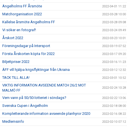
Ängelholms FF Årsmöte
2022-04-01 11:22
Matchorganisation 2022
2022-03-28 10:00
Kallelse årsmöte Ängelholms FF
2022-03-28 09:08
Vi söker en fotograf!
2022-03-24 09:49
Årskort 2022
2022-03-23 10:01
Föreningsdagar på Intersport
2022-03-19 07:52
Första Årskorten köpta för 2022
2022-03-17 09:20
Biljettpriser 2022
2022-03-16 11:23
ÄFF vill hjälpa krigsflyktingar från Ukraina
2022-03-12 12:32
TACK TILL ALLA!
2022-03-01 10:52
VIKTIG INFORMATION AVSEENDE MATCH 26/2 MOT
2022-02-24 10:28
MALMÖ FF
Vem vann på 50/50-lotteriet i söndags?
2022-02-22 13:06
Svenska Cupen i Ängelholm
2022-02-18 08:00
Kompletterande information avseende planhyror 2020
2022-02-16 08:22
Medlemsinfo
2022-02-10 07:12