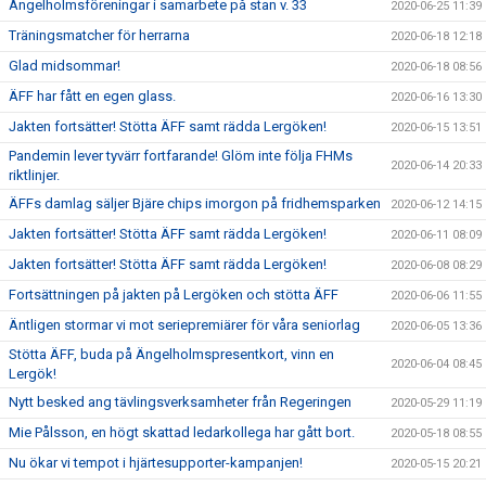
Ängelholmsföreningar i samarbete på stan v. 33
2020-06-25 11:39
Träningsmatcher för herrarna
2020-06-18 12:18
Glad midsommar!
2020-06-18 08:56
ÄFF har fått en egen glass.
2020-06-16 13:30
Jakten fortsätter! Stötta ÄFF samt rädda Lergöken!
2020-06-15 13:51
Pandemin lever tyvärr fortfarande! Glöm inte följa FHMs
2020-06-14 20:33
riktlinjer.
ÄFFs damlag säljer Bjäre chips imorgon på fridhemsparken
2020-06-12 14:15
Jakten fortsätter! Stötta ÄFF samt rädda Lergöken!
2020-06-11 08:09
Jakten fortsätter! Stötta ÄFF samt rädda Lergöken!
2020-06-08 08:29
Fortsättningen på jakten på Lergöken och stötta ÄFF
2020-06-06 11:55
Äntligen stormar vi mot seriepremiärer för våra seniorlag
2020-06-05 13:36
Stötta ÄFF, buda på Ängelholmspresentkort, vinn en
2020-06-04 08:45
Lergök!
Nytt besked ang tävlingsverksamheter från Regeringen
2020-05-29 11:19
Mie Pålsson, en högt skattad ledarkollega har gått bort.
2020-05-18 08:55
Nu ökar vi tempot i hjärtesupporter-kampanjen!
2020-05-15 20:21