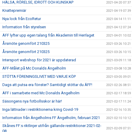
HÄLSA, RÖRELSE, IDROTT OCH KUNSKAP
2021-04-20 07:37
Knattepremiär
2021-04-19 07:39
Nya lock från EcoRetur
2021-04-14 11:11
Information från styrelsen
2021-04-12 07:24
ÄFF lyfter upp egen talang från Akademin till Herrlaget
2021-04-01 10:02
Årsmöte genomfört 210325
2021-03-26 10:21
Årsmöte genomfört 210325
2021-03-26 10:15
Intersport webshop för 2021 är uppdaterad
2021-03-09 11:18
ÄFF-Målet på Mc Donalds Ängelholm
2021-03-08 10:28
STÖTTA FÖRENINGSLIVET MED VARJE KÖP
2021-03-05 09:01
Dags att putsa era fönster? Samtidigt stöttar du ÄFF!
2021-02-26 08:51
ÄFF i samarbete med Mc Donalds Ängelholm
2021-02-17 18:59
Säsongens nya fotbollsskor är här!
2021-02-17 11:24
Inga lättnader i restriktionerna kring Covid-19
2021-02-16 10:35
Information från Ängelholms FF Ängelholm, februari 2021
2021-02-10 10:12
Skånes FF:s riktlinjer utifrån gällande restriktioner 2021-02-
2021-02-09 07:51
08