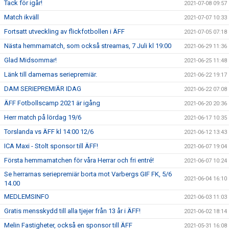
Tack för igår!
2021-07-08 09:57
Match ikväll
2021-07-07 10:33
Fortsatt utveckling av flickfotbollen i ÄFF
2021-07-05 07:18
Nästa hemmamatch, som också streamas, 7 Juli kl 19:00
2021-06-29 11:36
Glad Midsommar!
2021-06-25 11:48
Länk till damernas seriepremiär.
2021-06-22 19:17
DAM SERIEPREMIÄR IDAG
2021-06-22 07:08
ÄFF Fotbollscamp 2021 är igång
2021-06-20 20:36
Herr match på lördag 19/6
2021-06-17 10:35
Torslanda vs ÄFF kl 14:00 12/6
2021-06-12 13:43
ICA Maxi - Stolt sponsor till ÄFF!
2021-06-07 19:04
Första hemmamatchen för våra Herrar och fri entré!
2021-06-07 10:24
Se herrarnas seriepremiär borta mot Varbergs GIF FK, 5/6
2021-06-04 16:10
14.00
MEDLEMSINFO
2021-06-03 11:03
Gratis mensskydd till alla tjejer från 13 år i ÄFF!
2021-06-02 18:14
Melin Fastigheter, också en sponsor till ÄFF
2021-05-31 16:08