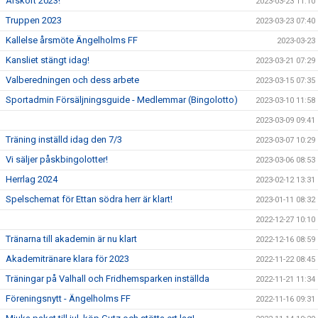
Årskort 2023!
2023-03-23 11:10
Truppen 2023
2023-03-23 07:40
Kallelse årsmöte Ängelholms FF
2023-03-23
Kansliet stängt idag!
2023-03-21 07:29
Valberedningen och dess arbete
2023-03-15 07:35
Sportadmin Försäljningsguide - Medlemmar (Bingolotto)
2023-03-10 11:58
2023-03-09 09:41
Träning inställd idag den 7/3
2023-03-07 10:29
Vi säljer påskbingolotter!
2023-03-06 08:53
Herrlag 2024
2023-02-12 13:31
Spelschemat för Ettan södra herr är klart!
2023-01-11 08:32
2022-12-27 10:10
Tränarna till akademin är nu klart
2022-12-16 08:59
Akademitränare klara för 2023
2022-11-22 08:45
Träningar på Valhall och Fridhemsparken inställda
2022-11-21 11:34
Föreningsnytt - Ängelholms FF
2022-11-16 09:31