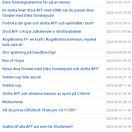
Extra föreningsstämma för val av revisor
2023-10-23 13:57
En vecka kvar! Stöd ÄFF med 300kr när du putsar dina
2023-10-23 10:33
fönster med Eriks fönsterputs!
Förboka din gran och stötta ÄFF och samhället i stort!
2023-10-16 09:16
Stöd ÄFF o köpa Julkalender o Idrottsrabatten
2023-10-12 09:56
Ängelholms FF- en kraft i Ängelholms kommun, mycket
2023-09-06 09:19
tack vare er!
Stor spänning på Deadline Day!
2023-09-04 09:34
Run of Hope
2023-09-01 09:33
Putsa dina fönster med Eriks fönsterputs och stötta ÄFF!
2023-07-31 09:52
Sisters cup blev succé
2023-07-05 07:18
Sisters cup
2023-06-28 11:20
Stötta ÄFF och streama massor av sport på C More!
2023-06-27 09:20
Midsommar
2023-06-22 08:13
Vill du prova Gåfotboll 19:de juni 10-11:30?!
2023-06-16 11:50
2023-06-15 10:29
Grattis till alla ÄFF:are som tar Studenten!!
2023-06-09 10:18