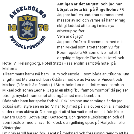
Äntligen är det augusti och jag har
MEDLEMS OCH TRÄNINGSAVGIFTER
börjat arbeta här på Ängelholms FF.
Jag har haft en underbar sommar med
massor av sol och värme så känner mig
riktigt laddad att ta tag i mina nya
arbetsuppgifter.
Vem är då jag?
Jag bor i Ödåkra tillsammans med min
man Mikael som arbetar som VD för
Roomrepublic AB som driver hotell. I
dagsläget äger de The Vault Hotell och
Hotell V i Helsingborg, Hotell Statt i Hässleholm samt två hotell på
Mallorca.
Tillsammans har vi två barn – Kim och Nicole – som båda är utflugna. Kim
är gift med Martina och bor i Ödåkra med deras två söner Vincent och
Matheo (3 år och 3 månader). I Stockholm bor min dotter med sambon
Mikael och sonen Leonel. Jag är en riktig ”bullfarmor/mormor” då jag ser
otroligt mycket fram emot att umgås med mina barnbarn.
Båda våra barn har spelat fotboll i Eskilsminne under många år där jag
också satt i styrelsen en tid. Vi har följt med på alla cuper och alla matcher
under deras aktiva år. Det har gjort att vi har varit med om allt från Kalle
Kaviars Cup till Gothia Cup i Göteborg. Och givetvis Eskilscupen och då
som förälder med ansvar för kiosk och grillning uppe på Harlyckan eller
Västergård.
I min yrkesroll har jag fokuserat på marknad och försäljning genom att ha