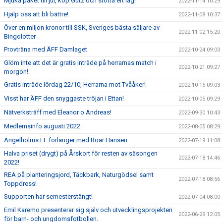
Mjuka paket till jul, köp Gutz och stötta ert lag!
2022-11-14 10:29
Hjälp oss att bli bättre!
2022-11-08 10:37
Över en miljon kronor till SSK, Sveriges bästa säljare av
2022-11-02 15:20
Bingolotter
Provträna med ÄFF Damlaget
2022-10-24 09:03
Glöm inte att det är gratis inträde på herrarnas match i
2022-10-21 09:27
morgon!
Gratis inträde lördag 22/10, Herrarna mot Tvååker!
2022-10-15 09:03
Visst har ÄFF den snyggaste tröjan i Ettan!
2022-10-05 09:29
Nätverksträff med Eleanor o Andreas!
2022-09-30 10:43
Medlemsinfo augusti 2022
2022-08-05 08:29
Ängelholms FF förlänger med Roar Hansen
2022-07-19 11:08
Halva priset (drygt) på Årskort för resten av säsongen
2022-07-18 14:46
2022!
REA på planteringsjord, Täckbark, Naturgödsel samt
2022-07-18 08:56
Toppdress!
Supporten har semesterstängt!
2022-07-04 08:00
Emil Karemo presenterar sig själv och utvecklingsprojekten
2022-06-29 12:05
för barn- och ungdomsfotbollen.