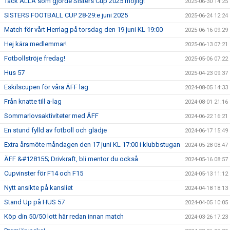
Tack ALLA som gjorde Sisters Cup 2025 möjlig!
2025-06-30 14:25
SISTERS FOOTBALL CUP 28-29:e juni 2025
2025-06-24 12:24
Match för vårt Herrlag på torsdag den 19 juni KL 19:00
2025-06-16 09:29
Hej kära medlemmar!
2025-06-13 07:21
Fotbollströje fredag!
2025-05-06 07:22
Hus 57
2025-04-23 09:37
Eskilscupen för våra ÄFF lag
2024-08-05 14:33
Från knatte till a-lag
2024-08-01 21:16
Sommarlovsaktiviteter med ÄFF
2024-06-22 16:21
En stund fylld av fotboll och glädje
2024-06-17 15:49
Extra årsmöte måndagen den 17 juni KL 17:00 i klubbstugan
2024-05-28 08:47
ÄFF &#128155; Drivkraft, bli mentor du också
2024-05-16 08:57
Cupvinster för F14 och F15
2024-05-13 11:12
Nytt ansikte på kansliet
2024-04-18 18:13
Stand Up på HUS 57
2024-04-05 10:05
Köp din 50/50 lott här redan innan match
2024-03-26 17:23