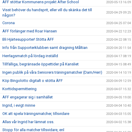
ÄFF stöttar Kommunens projekt After School
2020-05-13 16:09
Visst behöver du handsprit, eller vill du skänka det till
2020-04-29 09:25
någon?
Corona
2020-04-25 07:04
ÄFF förlänger med Roar Hansen
2020-04-22 12:23
Bli Hjärtesupporter! Stötta ÄFF
2020-04-22 08:15
Info från Supporterklubben samt dragning Måltian
2020-04-20 11:54
Herrlagsmatch på lördag inställd
2020-04-17 08:19
Tillfälliga, begränsade öppettider på Kansliet
2020-04-15 08:49
Ingen publik på våra Seniorers träningsmatcher (Dam/Herr)
2020-04-14 10:19
Köp Bingolotto digitalt o stötta ÄFF
2020-04-09 12:59
Korttidspermittering
2020-04-07 15:32
ÄFF engagerar sig i samhället
2020-04-05 19:00
Ingrid, i evigt minne
2020-04-04 10:40
OK att spela träningsmatcher, tillsvidare
2020-04-03 15:05
Allas vår Ingrid har lämnat oss.
2020-04-02 15:38
Stopp för alla matcher tillsvidare, enl