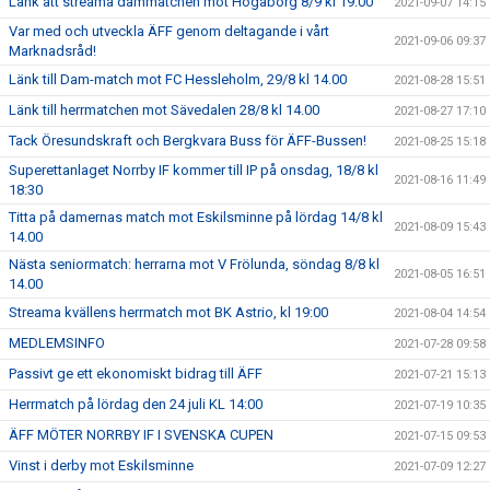
Länk att streama dammatchen mot Högaborg 8/9 kl 19.00
2021-09-07 14:15
Var med och utveckla ÄFF genom deltagande i vårt
2021-09-06 09:37
Marknadsråd!
Länk till Dam-match mot FC Hessleholm, 29/8 kl 14.00
2021-08-28 15:51
Länk till herrmatchen mot Sävedalen 28/8 kl 14.00
2021-08-27 17:10
Tack Öresundskraft och Bergkvara Buss för ÄFF-Bussen!
2021-08-25 15:18
Superettanlaget Norrby IF kommer till IP på onsdag, 18/8 kl
2021-08-16 11:49
18:30
Titta på damernas match mot Eskilsminne på lördag 14/8 kl
2021-08-09 15:43
14.00
Nästa seniormatch: herrarna mot V Frölunda, söndag 8/8 kl
2021-08-05 16:51
14.00
Streama kvällens herrmatch mot BK Astrio, kl 19:00
2021-08-04 14:54
MEDLEMSINFO
2021-07-28 09:58
Passivt ge ett ekonomiskt bidrag till ÄFF
2021-07-21 15:13
Herrmatch på lördag den 24 juli KL 14:00
2021-07-19 10:35
ÄFF MÖTER NORRBY IF I SVENSKA CUPEN
2021-07-15 09:53
Vinst i derby mot Eskilsminne
2021-07-09 12:27