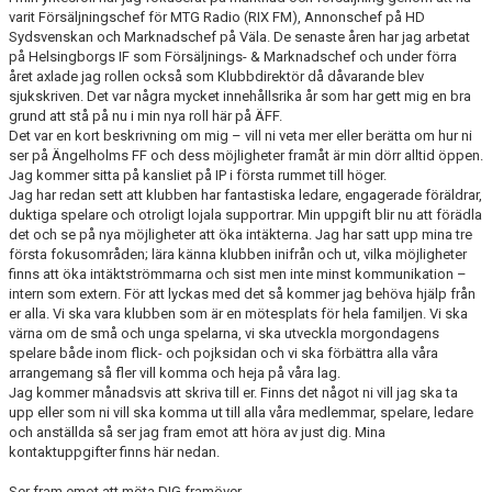
varit Försäljningschef för MTG Radio (RIX FM), Annonschef på HD
Sydsvenskan och Marknadschef på Väla. De senaste åren har jag arbetat
på Helsingborgs IF som Försäljnings- & Marknadschef och under förra
året axlade jag rollen också som Klubbdirektör då dåvarande blev
sjukskriven. Det var några mycket innehållsrika år som har gett mig en bra
grund att stå på nu i min nya roll här på ÄFF.
Det var en kort beskrivning om mig – vill ni veta mer eller berätta om hur ni
ser på Ängelholms FF och dess möjligheter framåt är min dörr alltid öppen.
Jag kommer sitta på kansliet på IP i första rummet till höger.
Jag har redan sett att klubben har fantastiska ledare, engagerade föräldrar,
duktiga spelare och otroligt lojala supportrar. Min uppgift blir nu att förädla
det och se på nya möjligheter att öka intäkterna. Jag har satt upp mina tre
första fokusområden; lära känna klubben inifrån och ut, vilka möjligheter
finns att öka intäktströmmarna och sist men inte minst kommunikation –
intern som extern. För att lyckas med det så kommer jag behöva hjälp från
er alla. Vi ska vara klubben som är en mötesplats för hela familjen. Vi ska
värna om de små och unga spelarna, vi ska utveckla morgondagens
spelare både inom flick- och pojksidan och vi ska förbättra alla våra
arrangemang så fler vill komma och heja på våra lag.
Jag kommer månadsvis att skriva till er. Finns det något ni vill jag ska ta
upp eller som ni vill ska komma ut till alla våra medlemmar, spelare, ledare
och anställda så ser jag fram emot att höra av just dig. Mina
kontaktuppgifter finns här nedan.
Ser fram emot att möta DIG framöver.