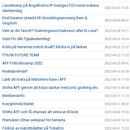
Landskamp på Ängelholms IP Sveriges F23 möter Indiens
2022-05-26 11:05
damlanslag
Emil Karemo utsedd till Utvecklingsansvarig Barn &
2022-05-06 08:41
Ungdom
Vem är din favorit? Svenningsson/Isaksson eller Di Leva?
2022-04-28 10:11
Guld för vårt Tjejakademilag!
2022-04-25 14:44
Kolla på herrarnas match ikväll? Klicka in på länken
2022-04-22 15:37
P16/06 FUTURE TEAM
2022-04-22 11:02
ÄFF Fotbollscamp 2022
2022-04-20 09:41
Knattepremiär!!
2022-04-16 09:39
Länk att rösta på Matchens lirare i ÄFF
2022-04-14 17:49
Stötta ÄFF genom att köpa säckar med jord, gödning etc
2022-04-12 08:08
Medlemsinfo
2022-04-11 11:13
Kvarglömda kläder
2022-04-11 08:37
Stötta ÄFF och få chansen att vinna en El-kick
2022-04-06 19:20
Premiären i Ettan avklarad för herrarna.
2022-04-03 18:16
Förköp av matchbiljetter på TicketCo
2022-04-01 13:52