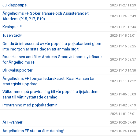
Julklappstips!
2023-11-27 11:29
Ängelholms FF Söker Tränare och Assisterande till
2023-11-24 08:49
Akademi (P15, P17, P19)
Kvalspurt !!!
2023-11-21 16:44
Tusen tack!
2023-11-18 06:01
Om du är intresserad av vår populära pojkakademi glöm
2023-11-16 09:25
inte imorgon är sista dagen att anmäla sig til
Roar Hansen anställer Andreas Granqvist som ny tränare
2023-11-15 09:37
för Ängelholms FF
Bli Kvalsupporter
2023-11-13 14:30
Ängelholms FF förnyar ledarskapet: Roar Hansen tar
2023-11-11 17:22
strategiskt uppdrag
Välkommen på provträning till vår populära tjejakademi
2023-11-06 08:03
samt till vårt nystartade damlag.
Provträning med pojkakademin!
2023-11-02 07:19
2023-11-01 08:01
ÄFF-vänner
2023-10-26 07:49
Ängelholms FF startar åter damlag!
2023-10-24 11:30