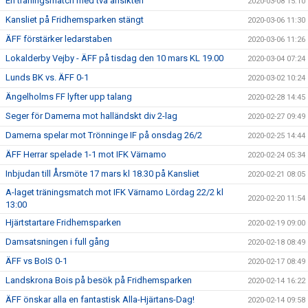
En träningsmatch med två ansikten
2020-03-08 15:10
Kansliet på Fridhemsparken stängt
2020-03-06 11:30
ÄFF förstärker ledarstaben
2020-03-06 11:26
Lokalderby Vejby - ÄFF på tisdag den 10 mars KL 19.00
2020-03-04 07:24
Lunds BK vs. ÄFF 0-1
2020-03-02 10:24
Ängelholms FF lyfter upp talang
2020-02-28 14:45
Seger för Damerna mot halländskt div 2-lag
2020-02-27 09:49
Damerna spelar mot Trönninge IF på onsdag 26/2
2020-02-25 14:44
ÄFF Herrar spelade 1-1 mot IFK Värnamo
2020-02-24 05:34
Inbjudan till Årsmöte 17 mars kl 18.30 på Kansliet
2020-02-21 08:05
A-laget träningsmatch mot IFK Värnamo Lördag 22/2 kl
2020-02-20 11:54
13:00
Hjärtstartare Fridhemsparken
2020-02-19 09:00
Damsatsningen i full gång
2020-02-18 08:49
ÄFF vs BoIS 0-1
2020-02-17 08:49
Landskrona Bois på besök på Fridhemsparken
2020-02-14 16:22
ÄFF önskar alla en fantastisk Alla-Hjärtans-Dag!
2020-02-14 09:58