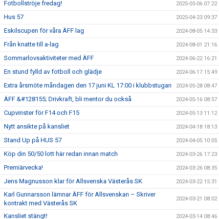
Fotbollströje fredag!
2025-05-06 07:22
Hus 57
2025-04-23 09:37
Eskilscupen för våra ÄFF lag
2024-08-05 14:33
Från knatte till a-lag
2024-08-01 21:16
Sommarlovsaktiviteter med ÄFF
2024-06-22 16:21
En stund fylld av fotboll och glädje
2024-06-17 15:49
Extra årsmöte måndagen den 17 juni KL 17:00 i klubbstugan
2024-05-28 08:47
ÄFF &#128155; Drivkraft, bli mentor du också
2024-05-16 08:57
Cupvinster för F14 och F15
2024-05-13 11:12
Nytt ansikte på kansliet
2024-04-18 18:13
Stand Up på HUS 57
2024-04-05 10:05
Köp din 50/50 lott här redan innan match
2024-03-26 17:23
Premiärvecka!
2024-03-26 08:35
Jens Magnusson klar för Allsvenska Västerås SK
2024-03-22 15:31
Karl Gunnarsson lämnar ÄFF för Allsvenskan – Skriver
2024-03-21 08:02
kontrakt med Västerås SK
Kansliet stängt!
2024-03-14 08:46