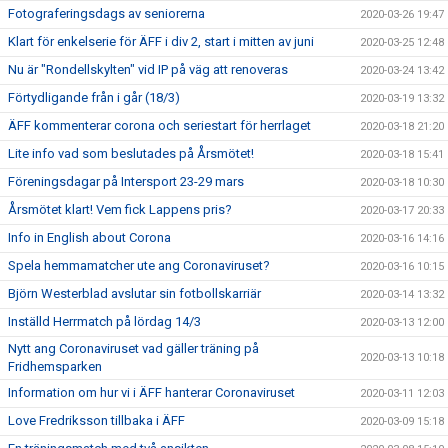
Fotograferingsdags av seniorerna
2020-03-26 19:47
Klart för enkelserie för ÄFF i div 2, start i mitten av juni
2020-03-25 12:48
Nu är "Rondellskylten" vid IP på väg att renoveras
2020-03-24 13:42
Förtydligande från i går (18/3)
2020-03-19 13:32
ÄFF kommenterar corona och seriestart för herrlaget
2020-03-18 21:20
Lite info vad som beslutades på Årsmötet!
2020-03-18 15:41
Föreningsdagar på Intersport 23-29 mars
2020-03-18 10:30
Årsmötet klart! Vem fick Lappens pris?
2020-03-17 20:33
Info in English about Corona
2020-03-16 14:16
Spela hemmamatcher ute ang Coronaviruset?
2020-03-16 10:15
Björn Westerblad avslutar sin fotbollskarriär
2020-03-14 13:32
Inställd Herrmatch på lördag 14/3
2020-03-13 12:00
Nytt ang Coronaviruset vad gäller träning på
2020-03-13 10:18
Fridhemsparken
Information om hur vi i ÄFF hanterar Coronaviruset
2020-03-11 12:03
Love Fredriksson tillbaka i ÄFF
2020-03-09 15:18