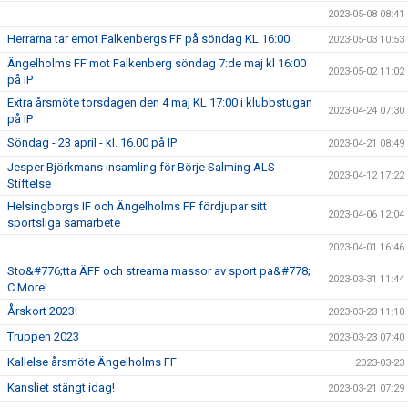
2023-05-08 08:41
Herrarna tar emot Falkenbergs FF på söndag KL 16:00
2023-05-03 10:53
Ängelholms FF mot Falkenberg söndag 7:de maj kl 16:00
2023-05-02 11:02
på IP
Extra årsmöte torsdagen den 4 maj KL 17:00 i klubbstugan
2023-04-24 07:30
på IP
Söndag - 23 april - kl. 16.00 på IP
2023-04-21 08:49
Jesper Björkmans insamling för Börje Salming ALS
2023-04-12 17:22
Stiftelse
Helsingborgs IF och Ängelholms FF fördjupar sitt
2023-04-06 12:04
sportsliga samarbete
2023-04-01 16:46
Sto&#776;tta ÄFF och streama massor av sport pa&#778;
2023-03-31 11:44
C More!
Årskort 2023!
2023-03-23 11:10
Truppen 2023
2023-03-23 07:40
Kallelse årsmöte Ängelholms FF
2023-03-23
Kansliet stängt idag!
2023-03-21 07:29