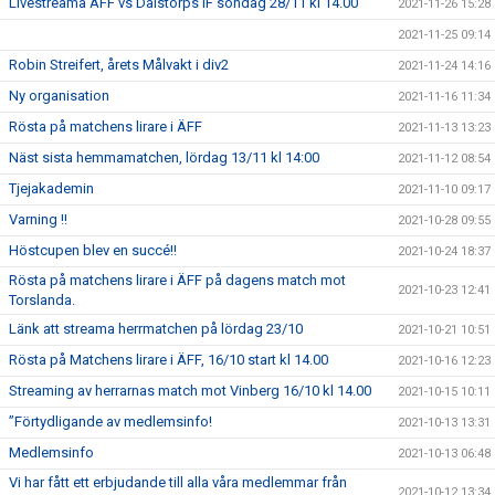
Livestreama ÄFF vs Dalstorps IF söndag 28/11 kl 14.00
2021-11-26 15:28
2021-11-25 09:14
Robin Streifert, årets Målvakt i div2
2021-11-24 14:16
Ny organisation
2021-11-16 11:34
Rösta på matchens lirare i ÄFF
2021-11-13 13:23
Näst sista hemmamatchen, lördag 13/11 kl 14:00
2021-11-12 08:54
Tjejakademin
2021-11-10 09:17
Varning !!
2021-10-28 09:55
Höstcupen blev en succé!!
2021-10-24 18:37
Rösta på matchens lirare i ÄFF på dagens match mot
2021-10-23 12:41
Torslanda.
Länk att streama herrmatchen på lördag 23/10
2021-10-21 10:51
Rösta på Matchens lirare i ÄFF, 16/10 start kl 14.00
2021-10-16 12:23
Streaming av herrarnas match mot Vinberg 16/10 kl 14.00
2021-10-15 10:11
”Förtydligande av medlemsinfo!
2021-10-13 13:31
Medlemsinfo
2021-10-13 06:48
Vi har fått ett erbjudande till alla våra medlemmar från
2021-10-12 13:34