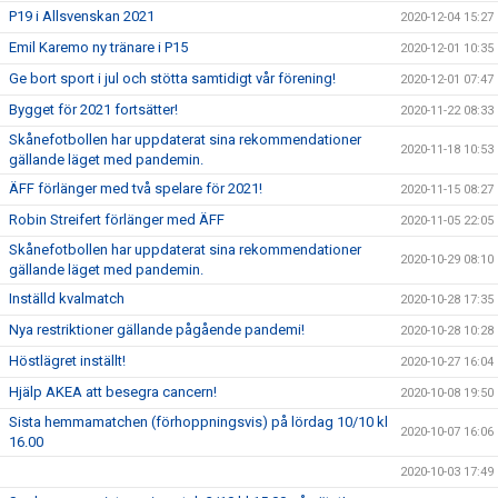
P19 i Allsvenskan 2021
2020-12-04 15:27
Emil Karemo ny tränare i P15
2020-12-01 10:35
Ge bort sport i jul och stötta samtidigt vår förening!
2020-12-01 07:47
Bygget för 2021 fortsätter!
2020-11-22 08:33
Skånefotbollen har uppdaterat sina rekommendationer
2020-11-18 10:53
gällande läget med pandemin.
ÄFF förlänger med två spelare för 2021!
2020-11-15 08:27
Robin Streifert förlänger med ÄFF
2020-11-05 22:05
Skånefotbollen har uppdaterat sina rekommendationer
2020-10-29 08:10
gällande läget med pandemin.
Inställd kvalmatch
2020-10-28 17:35
Nya restriktioner gällande pågående pandemi!
2020-10-28 10:28
Höstlägret inställt!
2020-10-27 16:04
Hjälp AKEA att besegra cancern!
2020-10-08 19:50
Sista hemmamatchen (förhoppningsvis) på lördag 10/10 kl
2020-10-07 16:06
16.00
2020-10-03 17:49