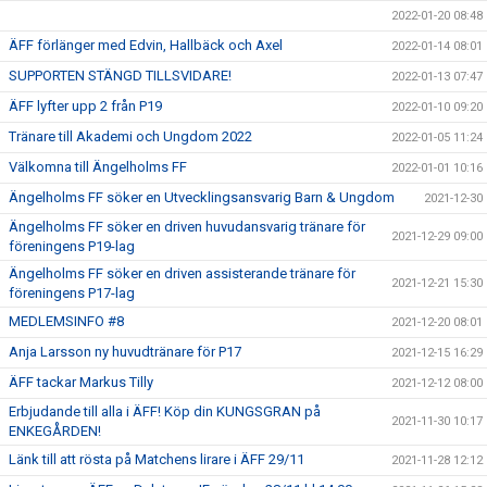
2022-01-20 08:48
ÄFF förlänger med Edvin, Hallbäck och Axel
2022-01-14 08:01
SUPPORTEN STÄNGD TILLSVIDARE!
2022-01-13 07:47
ÄFF lyfter upp 2 från P19
2022-01-10 09:20
Tränare till Akademi och Ungdom 2022
2022-01-05 11:24
Välkomna till Ängelholms FF
2022-01-01 10:16
Ängelholms FF söker en Utvecklingsansvarig Barn & Ungdom
2021-12-30
Ängelholms FF söker en driven huvudansvarig tränare för
2021-12-29 09:00
föreningens P19-lag
Ängelholms FF söker en driven assisterande tränare för
2021-12-21 15:30
föreningens P17-lag
MEDLEMSINFO #8
2021-12-20 08:01
Anja Larsson ny huvudtränare för P17
2021-12-15 16:29
ÄFF tackar Markus Tilly
2021-12-12 08:00
Erbjudande till alla i ÄFF! Köp din KUNGSGRAN på
2021-11-30 10:17
ENKEGÅRDEN!
Länk till att rösta på Matchens lirare i ÄFF 29/11
2021-11-28 12:12