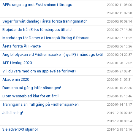
ÄFFs unga lag mot Eskilsminne i lördags
2020-02-11 08:06
2020-02-11 07:28
Seger för vårt damlag i årets första träningsmatch
2020-02-10 09:14
Erbjudande från Eriks fönsterputs till alla!
2020-02-07 14:30
Matchdags för Damer o Herrar på lördag 8 februari
2020-02-07 11:22
Årets första ÄFF-möte
2020-02-06 13:26
Ang bilolyckan vid Fridhemsparken (nya IP) i måndags kväll
2020-02-04 20:37
ÄFF Herrlag 2020
2020-01-28 12:02
Vill du vara med om en upplevelse för livet?
2020-01-27 08:41
Akademin 2020
2020-01-21 07:31
Damerna på gång inför säsongen!
2020-01-15 20:36
Björn Westerblad klar för ett år till
2020-01-15 10:46
Träningarna är i full gång på Fridhemsparken
2020-01-14 11:17
Julhälsning!
2019-12-20 07:42
2019-12-18 08:54
3:e advent=3 stjärnor
2019-12-15 15:16