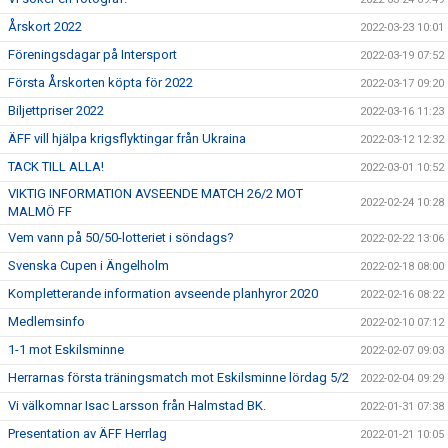
Årskort 2022
2022-03-23 10:01
Föreningsdagar på Intersport
2022-03-19 07:52
Första Årskorten köpta för 2022
2022-03-17 09:20
Biljettpriser 2022
2022-03-16 11:23
ÄFF vill hjälpa krigsflyktingar från Ukraina
2022-03-12 12:32
TACK TILL ALLA!
2022-03-01 10:52
VIKTIG INFORMATION AVSEENDE MATCH 26/2 MOT
2022-02-24 10:28
MALMÖ FF
Vem vann på 50/50-lotteriet i söndags?
2022-02-22 13:06
Svenska Cupen i Ängelholm
2022-02-18 08:00
Kompletterande information avseende planhyror 2020
2022-02-16 08:22
Medlemsinfo
2022-02-10 07:12
1-1 mot Eskilsminne
2022-02-07 09:03
Herrarnas första träningsmatch mot Eskilsminne lördag 5/2
2022-02-04 09:29
Vi välkomnar Isac Larsson från Halmstad BK.
2022-01-31 07:38
Presentation av ÄFF Herrlag
2022-01-21 10:05