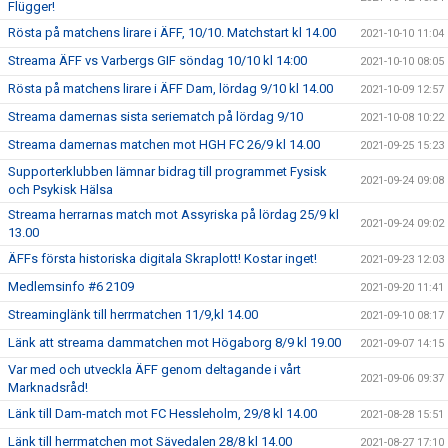
Flügger!
Rösta på matchens lirare i ÄFF, 10/10. Matchstart kl 14.00
2021-10-10 11:04
Streama ÄFF vs Varbergs GIF söndag 10/10 kl 14:00
2021-10-10 08:05
Rösta på matchens lirare i ÄFF Dam, lördag 9/10 kl 14.00
2021-10-09 12:57
Streama damernas sista seriematch på lördag 9/10
2021-10-08 10:22
Streama damernas matchen mot HGH FC 26/9 kl 14.00
2021-09-25 15:23
Supporterklubben lämnar bidrag till programmet Fysisk
2021-09-24 09:08
och Psykisk Hälsa
Streama herrarnas match mot Assyriska på lördag 25/9 kl
2021-09-24 09:02
13.00
ÄFFs första historiska digitala Skraplott! Kostar inget!
2021-09-23 12:03
Medlemsinfo #6 2109
2021-09-20 11:41
Streaminglänk till herrmatchen 11/9,kl 14.00
2021-09-10 08:17
Länk att streama dammatchen mot Högaborg 8/9 kl 19.00
2021-09-07 14:15
Var med och utveckla ÄFF genom deltagande i vårt
2021-09-06 09:37
Marknadsråd!
Länk till Dam-match mot FC Hessleholm, 29/8 kl 14.00
2021-08-28 15:51
Länk till herrmatchen mot Sävedalen 28/8 kl 14.00
2021-08-27 17:10