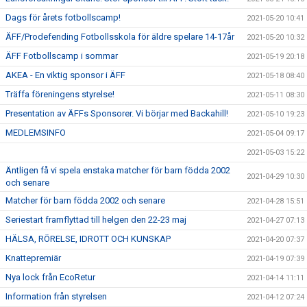
Dags för årets fotbollscamp!
2021-05-20 10:41
ÄFF/Prodefending Fotbollsskola för äldre spelare 14-17år
2021-05-20 10:32
ÄFF Fotbollscamp i sommar
2021-05-19 20:18
AKEA - En viktig sponsor i ÄFF
2021-05-18 08:40
Träffa föreningens styrelse!
2021-05-11 08:30
Presentation av ÄFFs Sponsorer. Vi börjar med Backahill!
2021-05-10 19:23
MEDLEMSINFO
2021-05-04 09:17
2021-05-03 15:22
Äntligen få vi spela enstaka matcher för barn födda 2002
2021-04-29 10:30
och senare
Matcher för barn födda 2002 och senare
2021-04-28 15:51
Seriestart framflyttad till helgen den 22-23 maj
2021-04-27 07:13
HÄLSA, RÖRELSE, IDROTT OCH KUNSKAP
2021-04-20 07:37
Knattepremiär
2021-04-19 07:39
Nya lock från EcoRetur
2021-04-14 11:11
Information från styrelsen
2021-04-12 07:24