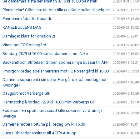
Se damernas sista seriematch 3/10 kl 15.00 på nätet!
2020-10-01 07:59
Påminnelse! Glöm inte att beställa era Kanelbullar till helgen!
2020-09-29 12:22
Pandemin råder fortfarande
2020-09-28 13:30
KANELBULLENS DAG!
2020-09-25 10:52
Damlaget klara för division 2!
2020-09-23 22:01
Vinst mot FC Rosengård
2020-09-22 16:02
Söndag, 20/9 kl 16.00 spelar damerna mot Nike
2020-09-19 18:52
Backahill och Stiftelsen Gripen sponsrar nya bussar till ÄFF
2020-09-19 06:21
I morgon lördag spelar herrarna mot FC Rosengård kl 16.00
2020-09-18 09:33
Damerna sopar rent i sin serie. Hur går det på onsdag mot
2020-09-14 10:40
Kvidinge?
Oavgjort mot Varbergs GIF
2020-09-12 19:58
Herrmatch på lördag 12/9 kl 16.00 mot Varbergs GIF
2020-09-10 12:10
Federico - En sportintresserad kille söker en värdfamilj i
2020-09-07 08:30
Sverige
Damerna möter Fortuna på lördag 5/9 kl 15.00
2020-09-04 15:01
Lucas Ohlander ansluter till ÄFF’s A-trupp
2020-09-03 16:58