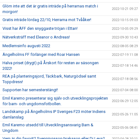
Glöm inte att det är gratis inträde på herrarnas match i
2022-10-21 09:27
morgon!
Gratis inträde lördag 22/10, Herrarna mot Tvååker!
2022-10-15 09:03
Visst har ÄFF den snyggaste tröjan i Ettan!
2022-10-05 09:29
Nätverksträff med Eleanor o Andreas!
2022-09-30 10:43
Medlemsinfo augusti 2022
2022-08-05 08:29
Ängelholms FF förlänger med Roar Hansen
2022-07-19 11:08
Halva priset (drygt) på Årskort för resten av säsongen
2022-07-18 14:46
2022!
REA på planteringsjord, Täckbark, Naturgödsel samt
2022-07-18 08:56
Toppdress!
Supporten har semesterstängt!
2022-07-04 08:00
Emil Karemo presenterar sig själv och utvecklingsprojekten
2022-06-29 12:05
för barn- och ungdomsfotbollen.
Landskamp på Ängelholms IP Sveriges F23 möter Indiens
2022-05-26 11:05
damlanslag
Emil Karemo utsedd till Utvecklingsansvarig Barn &
2022-05-06 08:41
Ungdom
Vem är din favorit? Svenningsson/Isaksson eller Di Leva?
2022-04-28 10:11