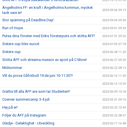
2023-10-12 09:56
Ängelholms FF- en kraft i Ängelholms kommun, mycket
2023-09-06 09:19
tack vare er!
Stor spänning på Deadline Day!
2023-09-04 09:34
Run of Hope
2023-09-01 09:33
Putsa dina fönster med Eriks fönsterputs och stötta ÄFF!
2023-07-31 09:52
Sisters cup blev succé
2023-07-05 07:18
Sisters cup
2023-06-28 11:20
Stötta ÄFF och streama massor av sport på C More!
2023-06-27 09:20
Midsommar
2023-06-22 08:13
Vill du prova Gåfotboll 19:de juni 10-11:30?!
2023-06-16 11:50
2023-06-15 10:29
Grattis till alla ÄFF:are som tar Studenten!!
2023-06-09 10:18
Coerver summercamp 3-4 juli
2023-05-31 09:10
Hej på er!
2023-05-25 10:49
Följer du ÄFF på Instagram
2023-05-22 08:57
Glädje - Delaktighet - Utveckling
2023-05-17 16:48