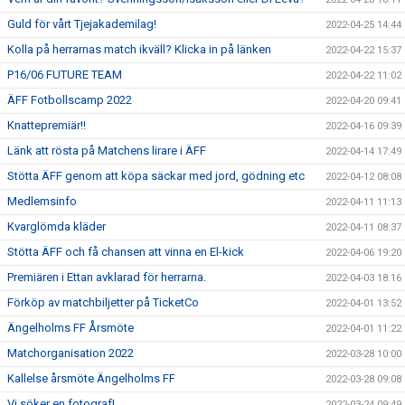
Guld för vårt Tjejakademilag!
2022-04-25 14:44
Kolla på herrarnas match ikväll? Klicka in på länken
2022-04-22 15:37
P16/06 FUTURE TEAM
2022-04-22 11:02
ÄFF Fotbollscamp 2022
2022-04-20 09:41
Knattepremiär!!
2022-04-16 09:39
Länk att rösta på Matchens lirare i ÄFF
2022-04-14 17:49
Stötta ÄFF genom att köpa säckar med jord, gödning etc
2022-04-12 08:08
Medlemsinfo
2022-04-11 11:13
Kvarglömda kläder
2022-04-11 08:37
Stötta ÄFF och få chansen att vinna en El-kick
2022-04-06 19:20
Premiären i Ettan avklarad för herrarna.
2022-04-03 18:16
Förköp av matchbiljetter på TicketCo
2022-04-01 13:52
Ängelholms FF Årsmöte
2022-04-01 11:22
Matchorganisation 2022
2022-03-28 10:00
Kallelse årsmöte Ängelholms FF
2022-03-28 09:08
Vi söker en fotograf!
2022-03-24 09:49