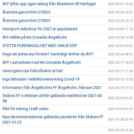
ÄFF lyfter upp egen talang från Akademin till Herrlaget
2021-04-01 10:02
Årsmöte genomfört 210325
2021-03-26 10:21
Årsmöte genomfört 210325
2021-03-26 10:15
Intersport webshop för 2021 är uppdaterad
2021-03-09 11:18
ÄFF-Målet på Mc Donalds Ängelholm
2021-03-08 10:28
STÖTTA FÖRENINGSLIVET MED VARJE KÖP
2021-03-05 09:01
Dags att putsa era fönster? Samtidigt stöttar du ÄFF!
2021-02-26 08:51
ÄFF i samarbete med Mc Donalds Ängelholm
2021-02-17 18:59
Säsongens nya fotbollsskor är här!
2021-02-17 11:24
Inga lättnader i restriktionerna kring Covid-19
2021-02-16 10:35
Information från Ängelholms FF Ängelholm, februari 2021
2021-02-10 10:12
Skånes FF:s riktlinjer utifrån gällande restriktioner 2021-02-
2021-02-09 07:51
08
Råd för träning i kallt väder.
2021-02-04 07:47
Nya rekommendationer gällande pandemin från Skånes FF
2021-01-26 07:43
2021-01-25
2021-01-23 16:26