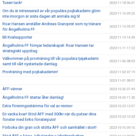
Tusen tack!
2023-11-18 06:01
Om du är intresserad av vår populära pojkakademi glöm
2023-11-16 09:25
inte imorgon är sista dagen att anmäla sig til
Roar Hansen anställer Andreas Granqvist som ny tränare
2023-11-15 09:37
för Ängelholms FF
Bli Kvalsupporter
2023-11-13 14:30
Ängelholms FF förnyar ledarskapet: Roar Hansen tar
2023-11-11 17:22
strategiskt uppdrag
Välkommen på provträning till vår populära tjejakademi
2023-11-06 08:03
samt till vårt nystartade damlag.
Provträning med pojkakademin!
2023-11-02 07:19
2023-11-01 08:01
ÄFF-vänner
2023-10-26 07:49
Ängelholms FF startar åter damlag!
2023-10-24 11:30
Extra föreningsstämma för val av revisor
2023-10-23 13:57
En vecka kvar! Stöd ÄFF med 300kr när du putsar dina
2023-10-23 10:33
fönster med Eriks fönsterputs!
Förboka din gran och stötta ÄFF och samhället i stort!
2023-10-16 09:16
Stöd ÄFF o köpa Julkalender o Idrottsrabatten