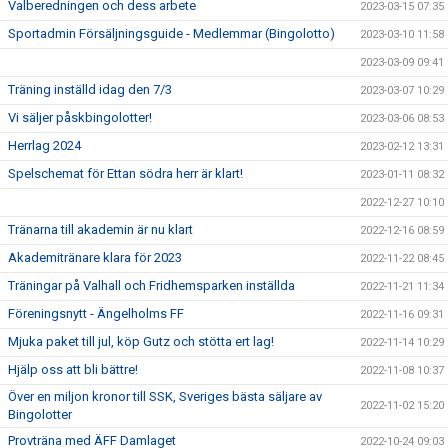
Valberedningen och dess arbete
2023-03-15 07:35
Sportadmin Försäljningsguide - Medlemmar (Bingolotto)
2023-03-10 11:58
2023-03-09 09:41
Träning inställd idag den 7/3
2023-03-07 10:29
Vi säljer påskbingolotter!
2023-03-06 08:53
Herrlag 2024
2023-02-12 13:31
Spelschemat för Ettan södra herr är klart!
2023-01-11 08:32
2022-12-27 10:10
Tränarna till akademin är nu klart
2022-12-16 08:59
Akademitränare klara för 2023
2022-11-22 08:45
Träningar på Valhall och Fridhemsparken inställda
2022-11-21 11:34
Föreningsnytt - Ängelholms FF
2022-11-16 09:31
Mjuka paket till jul, köp Gutz och stötta ert lag!
2022-11-14 10:29
Hjälp oss att bli bättre!
2022-11-08 10:37
Över en miljon kronor till SSK, Sveriges bästa säljare av
2022-11-02 15:20
Bingolotter
Provträna med ÄFF Damlaget
2022-10-24 09:03