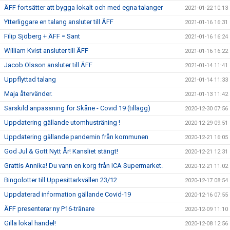
ÄFF fortsätter att bygga lokalt och med egna talanger
2021-01-22 10:13
Ytterliggare en talang ansluter till ÄFF
2021-01-16 16:31
Filip Sjöberg + ÄFF = Sant
2021-01-16 16:24
William Kvist ansluter till ÄFF
2021-01-16 16:22
Jacob Olsson ansluter till ÄFF
2021-01-14 11:41
Uppflyttad talang
2021-01-14 11:33
Maja återvänder.
2021-01-13 11:42
Särskild anpassning för Skåne - Covid 19 (tillägg)
2020-12-30 07:56
Uppdatering gällande utomhusträning !
2020-12-29 09:51
Uppdatering gällande pandemin från kommunen
2020-12-21 16:05
God Jul & Gott Nytt År! Kansliet stängt!
2020-12-21 12:31
Grattis Annika! Du vann en korg från ICA Supermarket.
2020-12-21 11:02
Bingolotter till Uppesittarkvällen 23/12
2020-12-17 08:54
Uppdaterad information gällande Covid-19
2020-12-16 07:55
ÄFF presenterar ny P16-tränare
2020-12-09 11:10
Gilla lokal handel!
2020-12-08 12:56