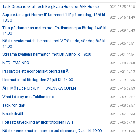
Tack Öresundskraft och Bergkvara Buss för ÄFF-Bussen!
2021-08-25 15:18
Superettanlaget Norrby IF kommer till IP på onsdag, 18/8 kl
2021-08-16 11:49
18:30
Titta på damernas match mot Eskilsminne på lördag 14/8 kl
2021-08-09 15:43
14.00
Nästa seniormatch: herrarna mot V Frölunda, söndag 8/8 kl
2021-08-05 16:51
14.00
Streama kvällens herrmatch mot BK Astrio, kl 19:00
2021-08-04 14:54
MEDLEMSINFO
2021-07-28 09:58
Passivt ge ett ekonomiskt bidrag till ÄFF
2021-07-21 15:13
Herrmatch på lördag den 24 juli KL 14:00
2021-07-19 10:35
ÄFF MÖTER NORRBY IF I SVENSKA CUPEN
2021-07-15 09:53
Vinst i derby mot Eskilsminne
2021-07-09 12:27
Tack för igår!
2021-07-08 09:57
Match ikväll
2021-07-07 10:33
Fortsatt utveckling av flickfotbollen i ÄFF
2021-07-05 07:18
Nästa hemmamatch, som också streamas, 7 Juli kl 19:00
2021-06-29 11:36