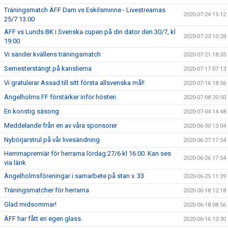
Träningsmatch ÄFF Dam vs Eskilsminne - Livestreamas
2020-07-24 15:12
25/7 13:00
ÄFF vs Lunds BK i Svenska cupen på din dator den 30/7, kl
2020-07-23 10:28
19:00
Vi sänder kvällens träningsmatch
2020-07-21 18:35
Semesterstängt på kanslierna
2020-07-17 07:13
Vi gratulerar Assad till sitt första allsvenska mål!
2020-07-16 18:56
Ängelholms FF förstärker inför hösten
2020-07-08 20:50
En konstig säsong
2020-07-04 14:48
Meddelande från en av våra sponsorer
2020-06-30 13:04
Nybörjarstrul på vår livesändning
2020-06-27 17:54
Hemmapremiär för herrarna lördag 27/6 kl 16.00. Kan ses
2020-06-26 17:54
via länk
Ängelholmsföreningar i samarbete på stan v. 33
2020-06-25 11:39
Träningsmatcher för herrarna
2020-06-18 12:18
Glad midsommar!
2020-06-18 08:56
ÄFF har fått en egen glass.
2020-06-16 13:30