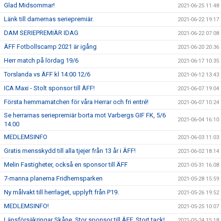
Glad Midsommar!
2021-06-25 11:48
Länk till damernas seriepremiär.
2021-06-22 19:17
DAM SERIEPREMIÄR IDAG
2021-06-22 07:08
ÄFF Fotbollscamp 2021 är igång
2021-06-20 20:36
Herr match på lördag 19/6
2021-06-17 10:35
Torslanda vs ÄFF kl 14:00 12/6
2021-06-12 13:43
ICA Maxi - Stolt sponsor till ÄFF!
2021-06-07 19:04
Första hemmamatchen för våra Herrar och fri entré!
2021-06-07 10:24
Se herrarnas seriepremiär borta mot Varbergs GIF FK, 5/6
2021-06-04 16:10
14.00
MEDLEMSINFO
2021-06-03 11:03
Gratis mensskydd till alla tjejer från 13 år i ÄFF!
2021-06-02 18:14
Melin Fastigheter, också en sponsor till ÄFF
2021-05-31 16:08
7-manna planerna Fridhemsparken
2021-05-28 15:59
Ny målvakt till herrlaget, upplyft från P19.
2021-05-26 19:52
MEDLEMSINFO!
2021-05-25 10:07
Länsförsäkringar Skåne. Stor sponsor till ÄFF. Stort tack!
2021-05-24 15:18