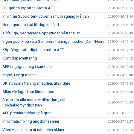
Bli Hjärtesupporter! Stötta ÄFF
2020-04-22 08:15
Info från Supporterklubben samt dragning Måltian
2020-04-20 11:54
Herrlagsmatch på lördag inställd
2020-04-17 08:19
Tillfälliga, begränsade öppettider på Kansliet
2020-04-15 08:49
Ingen publik på våra Seniorers träningsmatcher (Dam/Herr)
2020-04-14 10:19
Köp Bingolotto digitalt o stötta ÄFF
2020-04-09 12:59
Korttidspermittering
2020-04-07 15:32
ÄFF engagerar sig i samhället
2020-04-05 19:00
Ingrid, i evigt minne
2020-04-04 10:40
OK att spela träningsmatcher, tillsvidare
2020-04-03 15:05
Allas vår Ingrid har lämnat oss.
2020-04-02 15:38
Stopp för alla matcher tillsvidare, enl
2020-04-01 15:29
Folkhälsomyndigheten
ÄFF premiärspelade på gräs
2020-03-30 13:51
Information kring ungdomsserier
2020-03-27 15:27
Visst vill ni se bra ut när solen skiner
2020-03-27 09:13