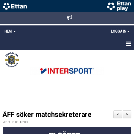
HEM
LOGGA IN
STARTSIDA
NYHETER
ANMÄLAN/REGISTRERING
POLICYS
FÖRKÖP BILJETTER
ÄFF söker matchsekreterare
<
>
LÄNKAR
2019-08-01 13:00