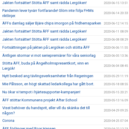
Jakten fortsätter! Stötta ÄFF samt rädda Lergöken!
2020-06-15 13:51
Pandemin lever tyvärr fortfarande! Glöm inte följa FHMs
2020-06-14 20:33
riktlinjer.
ÄFFs damlag säljer Bjäre chips imorgon på fridhemsparken
2020-06-12 14:15
Jakten fortsätter! Stötta ÄFF samt rädda Lergöken!
2020-06-11 08:09
Jakten fortsätter! Stötta ÄFF samt rädda Lergöken!
2020-06-08 08:29
Fortsättningen på jakten på Lergöken och stötta ÄFF
2020-06-06 11:55
Äntligen stormar vi mot seriepremiärer för våra seniorlag
2020-06-05 13:36
Stötta ÄFF, buda på Ängelholmspresentkort, vinn en
2020-06-04 08:45
Lergök!
Nytt besked ang tävlingsverksamheter från Regeringen
2020-05-29 11:19
Mie Pålsson, en högt skattad ledarkollega har gått bort.
2020-05-18 08:55
Nu ökar vi tempot i hjärtesupporter-kampanjen!
2020-05-15 20:21
ÄFF stöttar Kommunens projekt After School
2020-05-13 16:09
Visst behöver du handsprit, eller vill du skänka det till
2020-04-29 09:25
någon?
Corona
2020-04-25 07:04
ÄFF förlänger med Roar Hansen
2020-04-22 12:23