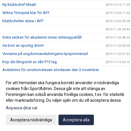
Ny klubbchef tillsatt.
2019-12-12 11:59
Wilma Törnqvist klar för ÄFF
2019-12-09 11:53
Klubbchefen slutar i ÄFF
2019-12-02 09:58
2019-11-26 09:44
Sista veckan för akademin innan vinteruppehåll
2019-11-25 08:34
Ge bort en sportig dröm!
2019-11-22 09:50
Vinnarna på ungdomsavslutningens tipspromenad
2019-11-22 07:43
Köp din Bingolott av vårt P13 lag
2019-11-15 09:16
Avslutning för ungdomslagen söndagen den 3 november
2019-10-30 09:04
KL 11:00
För att hemsidan ska fungera korrekt använder vi nödvändiga
2019-10-19 10:02
cookies från SportAdmin. Dessa går inte att stänga av.
Vi välkomnar Mikael " Ragge" Ragvald till ÄFF
2019-08-28 11:46
Föreningen kan också använda frivilliga cookies, t.ex. för statistik
F17 FÖR- EM Spanien - Sverige
2019-08-18 08:20
eller marknadsföring. Du väljer själv om du vill acceptera dessa.
Sommarproffsläger 2019
Anpassa dina val
2019-08-14 11:14
Vinnare i 50/50 lotteriet 11/8
2019-08-14 10:21
Acceptera nödvändiga
Acceptera alla
ÄFF söker matchsekreterare
2019-08-14 10:18