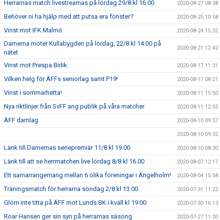
Herrarnas match livestreamas på lördag 29/8 kl 16.00
2020-08-27 08:38
Behöver ni ha hjälp med att putsa era fönster?
2020-08-25 10:58
Vinst mot IFK Malmö
2020-08-24 15:32
Damerna möter Kullabygden på lördag, 22/8 kl 14.00 på
2020-08-21 12:42
nätet
Vinst mot Prespa Birlik
2020-08-17 11:31
Vilken helg för ÄFFs seniorlag samt P19!
2020-08-17 08:21
Vinst i sommarhetta!
2020-08-11 15:50
Nya riktlinjer från SvFF ang publik på våra matcher
2020-08-11 12:55
ÄFF damlag
2020-08-10 09:57
2020-08-10 09:32
Länk till Damernas seriepremiär 11/8 kl 19.00
2020-08-10 08:30
Länk till att se herrmatchen live lördag 8/8 kl 16.00
2020-08-07 12:17
Ett samarrangemang mellan 6 olika föreningar i Ängelholm!
2020-08-04 15:58
Träningsmatch för herrarna söndag 2/8 kl 13.00
2020-07-31 11:22
Glöm inte titta på ÄFF mot Lunds BK i kväll kl 19:00
2020-07-30 16:13
Roar Hansen ger sin syn på herrarnas säsong
2020-07-27 11:20