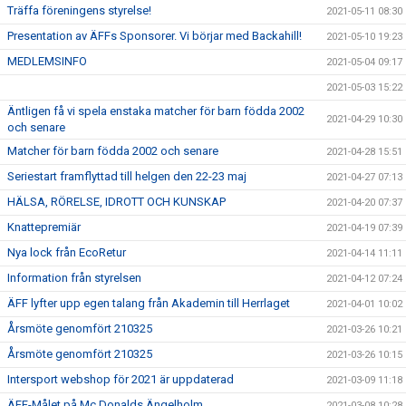
Träffa föreningens styrelse!
2021-05-11 08:30
Presentation av ÄFFs Sponsorer. Vi börjar med Backahill!
2021-05-10 19:23
MEDLEMSINFO
2021-05-04 09:17
2021-05-03 15:22
Äntligen få vi spela enstaka matcher för barn födda 2002
2021-04-29 10:30
och senare
Matcher för barn födda 2002 och senare
2021-04-28 15:51
Seriestart framflyttad till helgen den 22-23 maj
2021-04-27 07:13
HÄLSA, RÖRELSE, IDROTT OCH KUNSKAP
2021-04-20 07:37
Knattepremiär
2021-04-19 07:39
Nya lock från EcoRetur
2021-04-14 11:11
Information från styrelsen
2021-04-12 07:24
ÄFF lyfter upp egen talang från Akademin till Herrlaget
2021-04-01 10:02
Årsmöte genomfört 210325
2021-03-26 10:21
Årsmöte genomfört 210325
2021-03-26 10:15
Intersport webshop för 2021 är uppdaterad
2021-03-09 11:18
ÄFF-Målet på Mc Donalds Ängelholm
2021-03-08 10:28