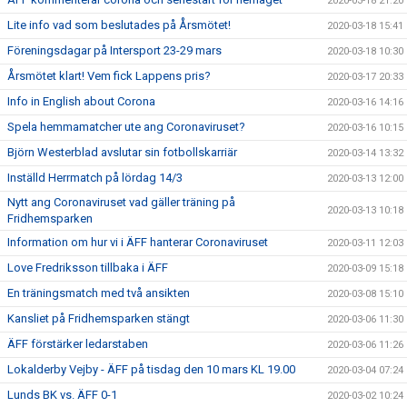
2020-03-18 21:20
Lite info vad som beslutades på Årsmötet!
2020-03-18 15:41
Föreningsdagar på Intersport 23-29 mars
2020-03-18 10:30
Årsmötet klart! Vem fick Lappens pris?
2020-03-17 20:33
Info in English about Corona
2020-03-16 14:16
Spela hemmamatcher ute ang Coronaviruset?
2020-03-16 10:15
Björn Westerblad avslutar sin fotbollskarriär
2020-03-14 13:32
Inställd Herrmatch på lördag 14/3
2020-03-13 12:00
Nytt ang Coronaviruset vad gäller träning på
2020-03-13 10:18
Fridhemsparken
Information om hur vi i ÄFF hanterar Coronaviruset
2020-03-11 12:03
Love Fredriksson tillbaka i ÄFF
2020-03-09 15:18
En träningsmatch med två ansikten
2020-03-08 15:10
Kansliet på Fridhemsparken stängt
2020-03-06 11:30
ÄFF förstärker ledarstaben
2020-03-06 11:26
Lokalderby Vejby - ÄFF på tisdag den 10 mars KL 19.00
2020-03-04 07:24
Lunds BK vs. ÄFF 0-1
2020-03-02 10:24