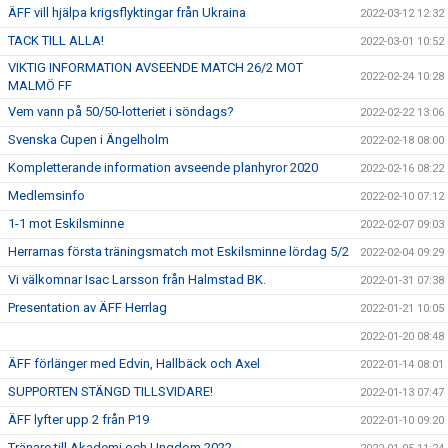
ÄFF vill hjälpa krigsflyktingar från Ukraina
2022-03-12 12:32
TACK TILL ALLA!
2022-03-01 10:52
VIKTIG INFORMATION AVSEENDE MATCH 26/2 MOT
2022-02-24 10:28
MALMÖ FF
Vem vann på 50/50-lotteriet i söndags?
2022-02-22 13:06
Svenska Cupen i Ängelholm
2022-02-18 08:00
Kompletterande information avseende planhyror 2020
2022-02-16 08:22
Medlemsinfo
2022-02-10 07:12
1-1 mot Eskilsminne
2022-02-07 09:03
Herrarnas första träningsmatch mot Eskilsminne lördag 5/2
2022-02-04 09:29
Vi välkomnar Isac Larsson från Halmstad BK.
2022-01-31 07:38
Presentation av ÄFF Herrlag
2022-01-21 10:05
2022-01-20 08:48
ÄFF förlänger med Edvin, Hallbäck och Axel
2022-01-14 08:01
SUPPORTEN STÄNGD TILLSVIDARE!
2022-01-13 07:47
ÄFF lyfter upp 2 från P19
2022-01-10 09:20
Tränare till Akademi och Ungdom 2022