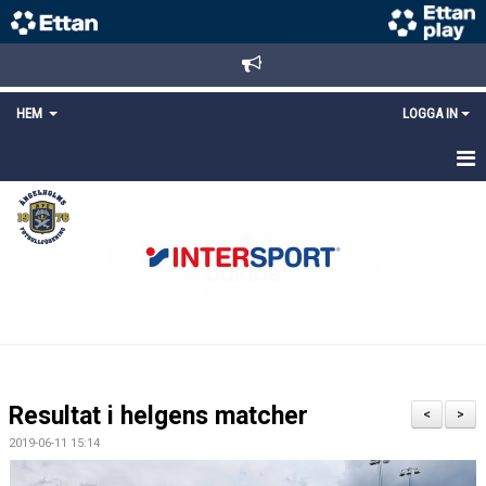
HEM
LOGGA IN
STARTSIDA
NYHETER
ANMÄLAN/REGISTRERING
POLICYS
FÖRKÖP BILJETTER
Resultat i helgens matcher
<
>
LÄNKAR
2019-06-11 15:14