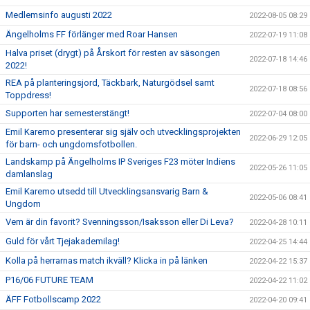
Medlemsinfo augusti 2022
2022-08-05 08:29
Ängelholms FF förlänger med Roar Hansen
2022-07-19 11:08
Halva priset (drygt) på Årskort för resten av säsongen
2022-07-18 14:46
2022!
REA på planteringsjord, Täckbark, Naturgödsel samt
2022-07-18 08:56
Toppdress!
Supporten har semesterstängt!
2022-07-04 08:00
Emil Karemo presenterar sig själv och utvecklingsprojekten
2022-06-29 12:05
för barn- och ungdomsfotbollen.
Landskamp på Ängelholms IP Sveriges F23 möter Indiens
2022-05-26 11:05
damlanslag
Emil Karemo utsedd till Utvecklingsansvarig Barn &
2022-05-06 08:41
Ungdom
Vem är din favorit? Svenningsson/Isaksson eller Di Leva?
2022-04-28 10:11
Guld för vårt Tjejakademilag!
2022-04-25 14:44
Kolla på herrarnas match ikväll? Klicka in på länken
2022-04-22 15:37
P16/06 FUTURE TEAM
2022-04-22 11:02
ÄFF Fotbollscamp 2022
2022-04-20 09:41