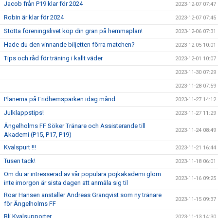
Jacob från P19 klar för 2024
2023-12-07 07:47
Robin är klar för 2024
2023-12-07 07:45
Stötta föreningslivet köp din gran på hemmaplan!
2023-12-06 07:31
Hade du den vinnande biljetten förra matchen?
2023-12-05 10:01
Tips och råd för träning i kallt väder
2023-12-01 10:07
2023-11-30 07:29
2023-11-28 07:59
Planerna på Fridhemsparken idag månd
2023-11-27 14:12
Julklappstips!
2023-11-27 11:29
Ängelholms FF Söker Tränare och Assisterande till
2023-11-24 08:49
Akademi (P15, P17, P19)
Kvalspurt !!!
2023-11-21 16:44
Tusen tack!
2023-11-18 06:01
Om du är intresserad av vår populära pojkakademi glöm
2023-11-16 09:25
inte imorgon är sista dagen att anmäla sig til
Roar Hansen anställer Andreas Granqvist som ny tränare
2023-11-15 09:37
för Ängelholms FF
Bli Kvalsupporter
2023-11-13 14:30