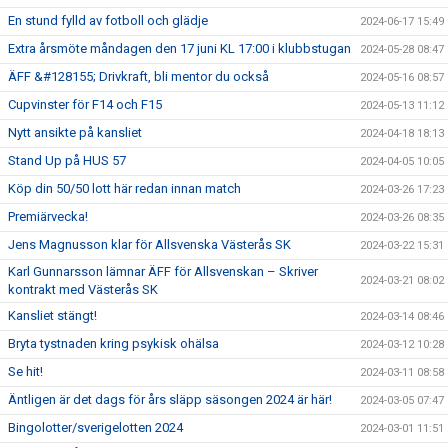
En stund fylld av fotboll och glädje
2024-06-17 15:49
Extra årsmöte måndagen den 17 juni KL 17:00 i klubbstugan
2024-05-28 08:47
ÄFF &#128155; Drivkraft, bli mentor du också
2024-05-16 08:57
Cupvinster för F14 och F15
2024-05-13 11:12
Nytt ansikte på kansliet
2024-04-18 18:13
Stand Up på HUS 57
2024-04-05 10:05
Köp din 50/50 lott här redan innan match
2024-03-26 17:23
Premiärvecka!
2024-03-26 08:35
Jens Magnusson klar för Allsvenska Västerås SK
2024-03-22 15:31
Karl Gunnarsson lämnar ÄFF för Allsvenskan – Skriver
2024-03-21 08:02
kontrakt med Västerås SK
Kansliet stängt!
2024-03-14 08:46
Bryta tystnaden kring psykisk ohälsa
2024-03-12 10:28
Se hit!
2024-03-11 08:58
Äntligen är det dags för års släpp säsongen 2024 är här!
2024-03-05 07:47
Bingolotter/sverigelotten 2024
2024-03-01 11:51