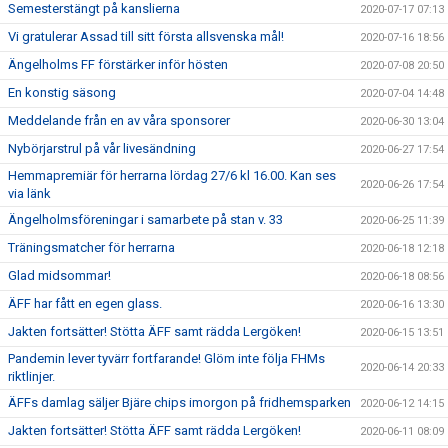
Semesterstängt på kanslierna
2020-07-17 07:13
Vi gratulerar Assad till sitt första allsvenska mål!
2020-07-16 18:56
Ängelholms FF förstärker inför hösten
2020-07-08 20:50
En konstig säsong
2020-07-04 14:48
Meddelande från en av våra sponsorer
2020-06-30 13:04
Nybörjarstrul på vår livesändning
2020-06-27 17:54
Hemmapremiär för herrarna lördag 27/6 kl 16.00. Kan ses
2020-06-26 17:54
via länk
Ängelholmsföreningar i samarbete på stan v. 33
2020-06-25 11:39
Träningsmatcher för herrarna
2020-06-18 12:18
Glad midsommar!
2020-06-18 08:56
ÄFF har fått en egen glass.
2020-06-16 13:30
Jakten fortsätter! Stötta ÄFF samt rädda Lergöken!
2020-06-15 13:51
Pandemin lever tyvärr fortfarande! Glöm inte följa FHMs
2020-06-14 20:33
riktlinjer.
ÄFFs damlag säljer Bjäre chips imorgon på fridhemsparken
2020-06-12 14:15
Jakten fortsätter! Stötta ÄFF samt rädda Lergöken!
2020-06-11 08:09