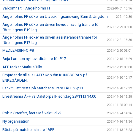
2022-01-05 11:24
Välkomna till Ängelholms FF
2022-01-01 10:16
Ängelholms FF söker en Utvecklingsansvarig Barn & Ungdom
2021-12-30
Ängelholms FF söker en driven huvudansvarig tränare för
2021-12-29 09:00
föreningens P19-lag
Ängelholms FF söker en driven assisterande tränare för
2021-12-21 15:30
föreningens P17-lag
MEDLEMSINFO #8
2021-12-20 08:01
Anja Larsson ny huvudtränare för P17
2021-12-15 16:29
ÄFF tackar Markus Tilly
2021-12-12 08:00
Erbjudande till alla i ÄFF! Köp din KUNGSGRAN på
2021-11-30 10:17
ENKEGÅRDEN!
Länk till att rösta på Matchens lirare i ÄFF 29/11
2021-11-28 12:12
Livestreama ÄFF vs Dalstorps IF söndag 28/11 kl 14.00
2021-11-26 15:28
2021-11-25 09:14
Robin Streifert, årets Målvakt i div2
2021-11-24 14:16
Ny organisation
2021-11-16 11:34
Rösta på matchens lirare i ÄFF
2021-11-13 13:23