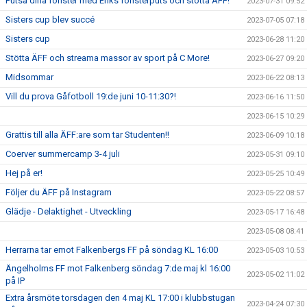
Putsa dina fönster med Eriks fönsterputs och stötta ÄFF!
2023-07-31 09:52
Sisters cup blev succé
2023-07-05 07:18
Sisters cup
2023-06-28 11:20
Stötta ÄFF och streama massor av sport på C More!
2023-06-27 09:20
Midsommar
2023-06-22 08:13
Vill du prova Gåfotboll 19:de juni 10-11:30?!
2023-06-16 11:50
2023-06-15 10:29
Grattis till alla ÄFF:are som tar Studenten!!
2023-06-09 10:18
Coerver summercamp 3-4 juli
2023-05-31 09:10
Hej på er!
2023-05-25 10:49
Följer du ÄFF på Instagram
2023-05-22 08:57
Glädje - Delaktighet - Utveckling
2023-05-17 16:48
2023-05-08 08:41
Herrarna tar emot Falkenbergs FF på söndag KL 16:00
2023-05-03 10:53
Ängelholms FF mot Falkenberg söndag 7:de maj kl 16:00
2023-05-02 11:02
på IP
Extra årsmöte torsdagen den 4 maj KL 17:00 i klubbstugan
2023-04-24 07:30