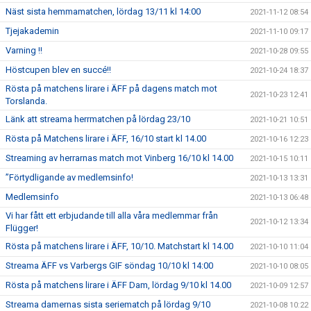
Näst sista hemmamatchen, lördag 13/11 kl 14:00
2021-11-12 08:54
Tjejakademin
2021-11-10 09:17
Varning !!
2021-10-28 09:55
Höstcupen blev en succé!!
2021-10-24 18:37
Rösta på matchens lirare i ÄFF på dagens match mot
2021-10-23 12:41
Torslanda.
Länk att streama herrmatchen på lördag 23/10
2021-10-21 10:51
Rösta på Matchens lirare i ÄFF, 16/10 start kl 14.00
2021-10-16 12:23
Streaming av herrarnas match mot Vinberg 16/10 kl 14.00
2021-10-15 10:11
”Förtydligande av medlemsinfo!
2021-10-13 13:31
Medlemsinfo
2021-10-13 06:48
Vi har fått ett erbjudande till alla våra medlemmar från
2021-10-12 13:34
Flügger!
Rösta på matchens lirare i ÄFF, 10/10. Matchstart kl 14.00
2021-10-10 11:04
Streama ÄFF vs Varbergs GIF söndag 10/10 kl 14:00
2021-10-10 08:05
Rösta på matchens lirare i ÄFF Dam, lördag 9/10 kl 14.00
2021-10-09 12:57
Streama damernas sista seriematch på lördag 9/10
2021-10-08 10:22