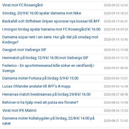
Vinst mot FC Rosengård
2020-09-22 16:02
Söndag, 20/9 kl 16.00 spelar damerna mot Nike
2020-09-19 18:52
Backahill och Stiftelsen Gripen sponsrar nya bussar till ÄFF
2020-09-19 06:21
I morgon lördag spelar herrarna mot FC Rosengård kl 16.00
2020-09-18 09:33
Damerna sopar rent i sin serie. Hur går det på onsdag mot
2020-09-14 10:40
Kvidinge?
Oavgjort mot Varbergs GIF
2020-09-12 19:58
Herrmatch på lördag 12/9 kl 16.00 mot Varbergs GIF
2020-09-10 12:10
Federico - En sportintresserad kille söker en värdfamilj i
2020-09-07 08:30
Sverige
Damerna möter Fortuna på lördag 5/9 kl 15.00
2020-09-04 15:01
Lucas Ohlander ansluter till ÄFF’s A-trupp
2020-09-03 16:58
Herrarnas match livestreamas på lördag 29/8 kl 16.00
2020-08-27 08:38
Behöver ni ha hjälp med att putsa era fönster?
2020-08-25 10:58
Vinst mot IFK Malmö
2020-08-24 15:32
Damerna möter Kullabygden på lördag, 22/8 kl 14.00 på
2020-08-21 12:42
nätet