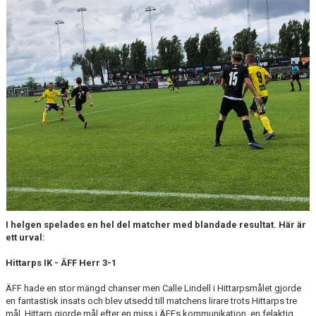
MEDLEMS OCH TRÄNINGSAVGIFTER
I helgen spelades en hel del matcher med blandade resultat. Här är
ett urval:
Hittarps IK - ÄFF Herr 3-1
ÄFF hade en stor mängd chanser men Calle Lindell i Hittarpsmålet gjorde
en fantastisk insats och blev utsedd till matchens lirare trots Hittarps tre
mål. Hittarp gjorde mål efter en miss i ÄFFs kommunikation, en felaktig