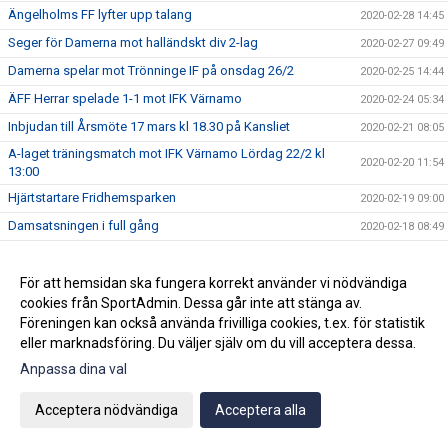
Ängelholms FF lyfter upp talang
2020-02-28 14:45
Seger för Damerna mot halländskt div 2-lag
2020-02-27 09:49
Damerna spelar mot Trönninge IF på onsdag 26/2
2020-02-25 14:44
ÄFF Herrar spelade 1-1 mot IFK Värnamo
2020-02-24 05:34
Inbjudan till Årsmöte 17 mars kl 18.30 på Kansliet
2020-02-21 08:05
A-laget träningsmatch mot IFK Värnamo Lördag 22/2 kl
2020-02-20 11:54
13:00
Hjärtstartare Fridhemsparken
2020-02-19 09:00
Damsatsningen i full gång
2020-02-18 08:49
ÄFF vs BoIS 0-1
2020-02-17 08:49
Landskrona Bois på besök på Fridhemsparken
För att hemsidan ska fungera korrekt använder vi nödvändiga
2020-02-14 16:22
cookies från SportAdmin. Dessa går inte att stänga av.
ÄFF önskar alla en fantastisk Alla-Hjärtans-Dag!
2020-02-14 09:58
Föreningen kan också använda frivilliga cookies, t.ex. för statistik
ÄFFs unga lag mot Eskilsminne i lördags
2020-02-11 08:06
eller marknadsföring. Du väljer själv om du vill acceptera dessa.
2020-02-11 07:28
Anpassa dina val
Seger för vårt damlag i årets första träningsmatch
2020-02-10 09:14
Acceptera nödvändiga
Acceptera alla
Erbjudande från Eriks fönsterputs till alla!
2020-02-07 14:30