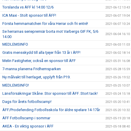
Torslanda vs ÄFF kl 14:00 12/6
2021-06-12 13:43
ICA Maxi - Stolt sponsor till ÄFF!
2021-06-07 19:04
Första hemmamatchen för våra Herrar och fri entré!
2021-06-07 10:24
Se herrarnas seriepremiär borta mot Varbergs GIF FK, 5/6
2021-06-04 16:10
14.00
MEDLEMSINFO
2021-06-03 11:03
Gratis mensskydd till alla tjejer från 13 år i ÄFF!
2021-06-02 18:14
Melin Fastigheter, också en sponsor till ÄFF
2021-05-31 16:08
7-manna planerna Fridhemsparken
2021-05-28 15:59
Ny målvakt till herrlaget, upplyft från P19.
2021-05-26 19:52
MEDLEMSINFO!
2021-05-25 10:07
Länsförsäkringar Skåne. Stor sponsor till ÄFF. Stort tack!
2021-05-24 15:18
Dags för årets fotbollscamp!
2021-05-20 10:41
ÄFF/Prodefending Fotbollsskola för äldre spelare 14-17år
2021-05-20 10:32
ÄFF Fotbollscamp i sommar
2021-05-19 20:18
AKEA - En viktig sponsor i ÄFF
2021-05-18 08:40