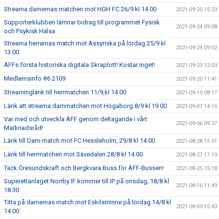
Streama damernas matchen mot HGH FC 26/9 kl 14.00
2021-09-25 15:23
Supporterklubben lämnar bidrag till programmet Fysisk
2021-09-24 09:08
och Psykisk Hälsa
Streama herrarnas match mot Assyriska på lördag 25/9 kl
2021-09-24 09:02
13.00
ÄFFs första historiska digitala Skraplott! Kostar inget!
2021-09-23 12:03
Medlemsinfo #6 2109
2021-09-20 11:41
Streaminglänk till herrmatchen 11/9,kl 14.00
2021-09-10 08:17
Länk att streama dammatchen mot Högaborg 8/9 kl 19.00
2021-09-07 14:15
Var med och utveckla ÄFF genom deltagande i vårt
2021-09-06 09:37
Marknadsråd!
Länk till Dam-match mot FC Hessleholm, 29/8 kl 14.00
2021-08-28 15:51
Länk till herrmatchen mot Sävedalen 28/8 kl 14.00
2021-08-27 17:10
Tack Öresundskraft och Bergkvara Buss för ÄFF-Bussen!
2021-08-25 15:18
Superettanlaget Norrby IF kommer till IP på onsdag, 18/8 kl
2021-08-16 11:49
18:30
Titta på damernas match mot Eskilsminne på lördag 14/8 kl
2021-08-09 15:43
14.00