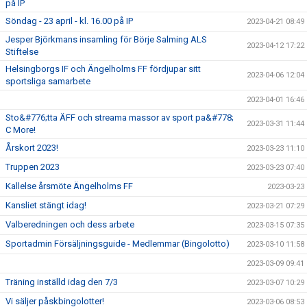
på IP
Söndag - 23 april - kl. 16.00 på IP
2023-04-21 08:49
Jesper Björkmans insamling för Börje Salming ALS
2023-04-12 17:22
Stiftelse
Helsingborgs IF och Ängelholms FF fördjupar sitt
2023-04-06 12:04
sportsliga samarbete
2023-04-01 16:46
Sto&#776;tta ÄFF och streama massor av sport pa&#778;
2023-03-31 11:44
C More!
Årskort 2023!
2023-03-23 11:10
Truppen 2023
2023-03-23 07:40
Kallelse årsmöte Ängelholms FF
2023-03-23
Kansliet stängt idag!
2023-03-21 07:29
Valberedningen och dess arbete
2023-03-15 07:35
Sportadmin Försäljningsguide - Medlemmar (Bingolotto)
2023-03-10 11:58
2023-03-09 09:41
Träning inställd idag den 7/3
2023-03-07 10:29
Vi säljer påskbingolotter!
2023-03-06 08:53