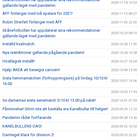
2020-11-18 10:53
gällande läget med pandemin.
ÄFF förlänger med två spelare för 2021!
2020-11-15 08:27
Robin Streifert förlänger med ÄFF
2020-11-05 22:05
Skånefotbollen har uppdaterat sina rekommendationer
2020-10-29 08:10
gällande läget med pandemin.
Inställd kvalmatch
2020-10-28 17:35
Nya restriktioner gällande pågående pandemi!
2020-10-28 10:28
Höstlägret inställt!
2020-10-27 16:04
Hjälp AKEA att besegra cancern!
2020-10-08 19:50
Sista hemmamatchen (förhoppningsvis) på lördag 10/10 kl
2020-10-07 16:06
16.00
2020-10-03 17:49
Se damernas sista seriematch 3/10 kl 15.00 på nätet!
2020-10-01 07:59
Påminnelse! Glöm inte att beställa era Kanelbullar till helgen!
2020-09-29 12:22
Pandemin råder fortfarande
2020-09-28 13:30
KANELBULLENS DAG!
2020-09-25 10:52
Damlaget klara för division 2!
2020-09-23 22:01