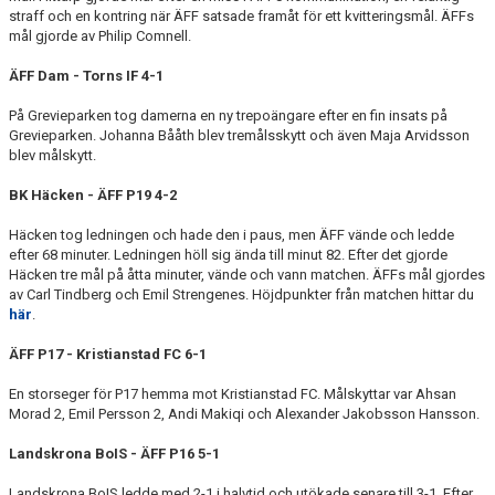
straff och en kontring när ÄFF satsade framåt för ett kvitteringsmål. ÄFFs
mål gjorde av Philip Comnell.
ÄFF Dam - Torns IF 4-1
På Grevieparken tog damerna en ny trepoängare efter en fin insats på
Grevieparken. Johanna Bååth blev tremålsskytt och även Maja Arvidsson
blev målskytt.
BK Häcken - ÄFF P19 4-2
Häcken tog ledningen och hade den i paus, men ÄFF vände och ledde
efter 68 minuter. Ledningen höll sig ända till minut 82. Efter det gjorde
Häcken tre mål på åtta minuter, vände och vann matchen. ÄFFs mål gjordes
av Carl Tindberg och Emil Strengenes. Höjdpunkter från matchen hittar du
här
.
ÄFF P17 - Kristianstad FC 6-1
En storseger för P17 hemma mot Kristianstad FC. Målskyttar var Ahsan
Morad 2, Emil Persson 2, Andi Makiqi och Alexander Jakobsson Hansson.
Landskrona BoIS - ÄFF P16 5-1
Landskrona BoIS ledde med 2-1 i halvtid och utökade senare till 3-1. Efter