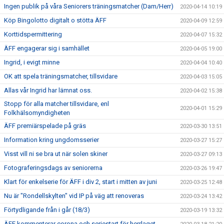
Ingen publik på våra Seniorers träningsmatcher (Dam/Herr)
2020-04-14 10:19
Köp Bingolotto digitalt o stötta ÄFF
2020-04-09 12:59
Korttidspermittering
2020-04-07 15:32
ÄFF engagerar sig i samhället
2020-04-05 19:00
Ingrid, i evigt minne
2020-04-04 10:40
OK att spela träningsmatcher, tillsvidare
2020-04-03 15:05
Allas vår Ingrid har lämnat oss.
2020-04-02 15:38
Stopp för alla matcher tillsvidare, enl
2020-04-01 15:29
Folkhälsomyndigheten
ÄFF premiärspelade på gräs
2020-03-30 13:51
Information kring ungdomsserier
2020-03-27 15:27
Visst vill ni se bra ut när solen skiner
2020-03-27 09:13
Fotograferingsdags av seniorerna
2020-03-26 19:47
Klart för enkelserie för ÄFF i div 2, start i mitten av juni
2020-03-25 12:48
Nu är "Rondellskylten" vid IP på väg att renoveras
2020-03-24 13:42
Förtydligande från i går (18/3)
2020-03-19 13:32
ÄFF kommenterar corona och seriestart för herrlaget