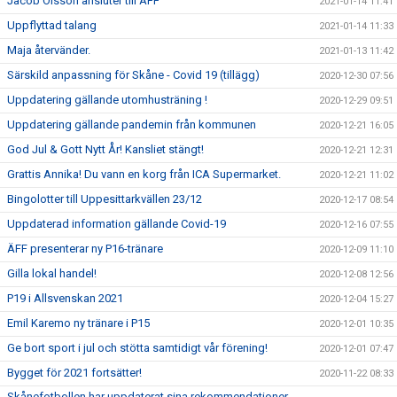
Jacob Olsson ansluter till ÄFF
2021-01-14 11:41
Uppflyttad talang
2021-01-14 11:33
Maja återvänder.
2021-01-13 11:42
Särskild anpassning för Skåne - Covid 19 (tillägg)
2020-12-30 07:56
Uppdatering gällande utomhusträning !
2020-12-29 09:51
Uppdatering gällande pandemin från kommunen
2020-12-21 16:05
God Jul & Gott Nytt År! Kansliet stängt!
2020-12-21 12:31
Grattis Annika! Du vann en korg från ICA Supermarket.
2020-12-21 11:02
Bingolotter till Uppesittarkvällen 23/12
2020-12-17 08:54
Uppdaterad information gällande Covid-19
2020-12-16 07:55
ÄFF presenterar ny P16-tränare
2020-12-09 11:10
Gilla lokal handel!
2020-12-08 12:56
P19 i Allsvenskan 2021
2020-12-04 15:27
Emil Karemo ny tränare i P15
2020-12-01 10:35
Ge bort sport i jul och stötta samtidigt vår förening!
2020-12-01 07:47
Bygget för 2021 fortsätter!
2020-11-22 08:33
Skånefotbollen har uppdaterat sina rekommendationer