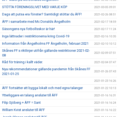
STÖTTA FÖRENINGSLIVET MED VARJE KÖP
2021-03-05 09:01
Dags att putsa era fönster? Samtidigt stöttar du ÄFF!
2021-02-26 08:51
ÄFF i samarbete med Mc Donalds Ängelholm
2021-02-17 18:59
Säsongens nya fotbollsskor är här!
2021-02-17 11:24
Inga lättnader i restriktionerna kring Covid-19
2021-02-16 10:35
Information från Ängelholms FF Ängelholm, februari 2021
2021-02-10 10:12
Skånes FF:s riktlinjer utifrån gällande restriktioner 2021-02-
2021-02-09 07:51
08
Råd för träning i kallt väder.
2021-02-04 07:47
Nya rekommendationer gällande pandemin från Skånes FF
2021-01-26 07:43
2021-01-25
2021-01-23 16:26
ÄFF fortsätter att bygga lokalt och med egna talanger
2021-01-22 10:13
Ytterliggare en talang ansluter till ÄFF
2021-01-16 16:31
Filip Sjöberg + ÄFF = Sant
2021-01-16 16:24
William Kvist ansluter till ÄFF
2021-01-16 16:22