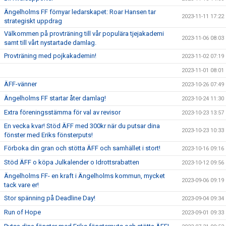
Ängelholms FF förnyar ledarskapet: Roar Hansen tar
2023-11-11 17:22
strategiskt uppdrag
Välkommen på provträning till vår populära tjejakademi
2023-11-06 08:03
samt till vårt nystartade damlag.
Provträning med pojkakademin!
2023-11-02 07:19
2023-11-01 08:01
ÄFF-vänner
2023-10-26 07:49
Ängelholms FF startar åter damlag!
2023-10-24 11:30
Extra föreningsstämma för val av revisor
2023-10-23 13:57
En vecka kvar! Stöd ÄFF med 300kr när du putsar dina
2023-10-23 10:33
fönster med Eriks fönsterputs!
Förboka din gran och stötta ÄFF och samhället i stort!
2023-10-16 09:16
Stöd ÄFF o köpa Julkalender o Idrottsrabatten
2023-10-12 09:56
Ängelholms FF- en kraft i Ängelholms kommun, mycket
2023-09-06 09:19
tack vare er!
Stor spänning på Deadline Day!
2023-09-04 09:34
Run of Hope
2023-09-01 09:33