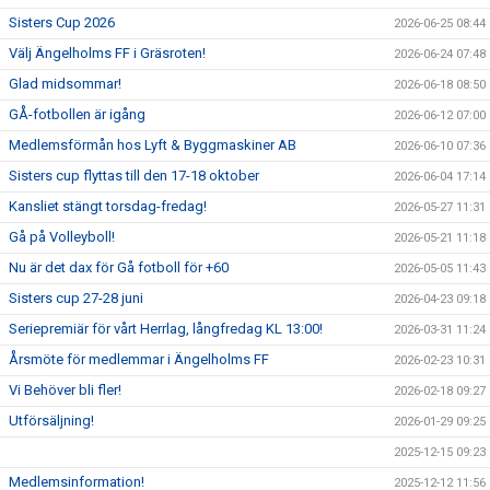
Sisters Cup 2026
2026-06-25 08:44
Välj Ängelholms FF i Gräsroten!
2026-06-24 07:48
Glad midsommar!
2026-06-18 08:50
GÅ-fotbollen är igång
2026-06-12 07:00
Medlemsförmån hos Lyft & Byggmaskiner AB
2026-06-10 07:36
Sisters cup flyttas till den 17-18 oktober
2026-06-04 17:14
Kansliet stängt torsdag-fredag!
2026-05-27 11:31
Gå på Volleyboll!
2026-05-21 11:18
Nu är det dax för Gå fotboll för +60
2026-05-05 11:43
Sisters cup 27-28 juni
2026-04-23 09:18
Seriepremiär för vårt Herrlag, långfredag KL 13:00!
2026-03-31 11:24
Årsmöte för medlemmar i Ängelholms FF
2026-02-23 10:31
Vi Behöver bli fler!
2026-02-18 09:27
Utförsäljning!
2026-01-29 09:25
2025-12-15 09:23
Medlemsinformation!
2025-12-12 11:56