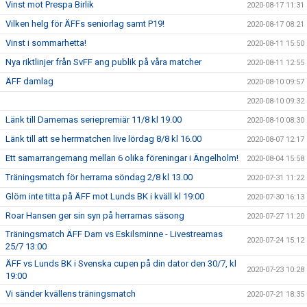
Vinst mot Prespa Birlik
2020-08-17 11:31
Vilken helg för ÄFFs seniorlag samt P19!
2020-08-17 08:21
Vinst i sommarhetta!
2020-08-11 15:50
Nya riktlinjer från SvFF ang publik på våra matcher
2020-08-11 12:55
ÄFF damlag
2020-08-10 09:57
2020-08-10 09:32
Länk till Damernas seriepremiär 11/8 kl 19.00
2020-08-10 08:30
Länk till att se herrmatchen live lördag 8/8 kl 16.00
2020-08-07 12:17
Ett samarrangemang mellan 6 olika föreningar i Ängelholm!
2020-08-04 15:58
Träningsmatch för herrarna söndag 2/8 kl 13.00
2020-07-31 11:22
Glöm inte titta på ÄFF mot Lunds BK i kväll kl 19:00
2020-07-30 16:13
Roar Hansen ger sin syn på herrarnas säsong
2020-07-27 11:20
Träningsmatch ÄFF Dam vs Eskilsminne - Livestreamas
2020-07-24 15:12
25/7 13:00
ÄFF vs Lunds BK i Svenska cupen på din dator den 30/7, kl
2020-07-23 10:28
19:00
Vi sänder kvällens träningsmatch
2020-07-21 18:35