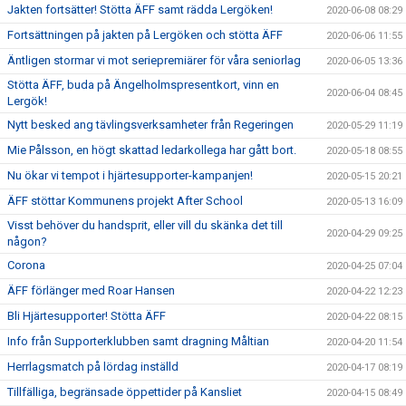
Jakten fortsätter! Stötta ÄFF samt rädda Lergöken!
2020-06-08 08:29
Fortsättningen på jakten på Lergöken och stötta ÄFF
2020-06-06 11:55
Äntligen stormar vi mot seriepremiärer för våra seniorlag
2020-06-05 13:36
Stötta ÄFF, buda på Ängelholmspresentkort, vinn en
2020-06-04 08:45
Lergök!
Nytt besked ang tävlingsverksamheter från Regeringen
2020-05-29 11:19
Mie Pålsson, en högt skattad ledarkollega har gått bort.
2020-05-18 08:55
Nu ökar vi tempot i hjärtesupporter-kampanjen!
2020-05-15 20:21
ÄFF stöttar Kommunens projekt After School
2020-05-13 16:09
Visst behöver du handsprit, eller vill du skänka det till
2020-04-29 09:25
någon?
Corona
2020-04-25 07:04
ÄFF förlänger med Roar Hansen
2020-04-22 12:23
Bli Hjärtesupporter! Stötta ÄFF
2020-04-22 08:15
Info från Supporterklubben samt dragning Måltian
2020-04-20 11:54
Herrlagsmatch på lördag inställd
2020-04-17 08:19
Tillfälliga, begränsade öppettider på Kansliet
2020-04-15 08:49