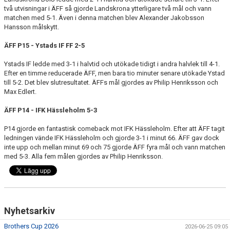
två utvisningar i ÄFF så gjorde Landskrona ytterligare två mål och vann
matchen med 5-1. Även i denna matchen blev Alexander Jakobsson
Hansson målskytt.
ÄFF P15 - Ystads IF FF 2-5
Ystads IF ledde med 3-1 i halvtid och utökade tidigt i andra halvlek till 4-1.
Efter en timme reducerade ÄFF, men bara tio minuter senare utökade Ystad
till 5-2. Det blev slutresultatet. ÄFFs mål gjordes av Philip Henriksson och
Max Edlert.
ÄFF P14 - IFK Hässleholm 5-3
P14 gjorde en fantastisk comeback mot IFK Hässleholm. Efter att ÄFF tagit
ledningen vände IFK Hässleholm och gjorde 3-1 i minut 66. ÄFF gav dock
inte upp och mellan minut 69 och 75 gjorde ÄFF fyra mål och vann matchen
med 5-3. Alla fem målen gjordes av Philip Henriksson.
Nyhetsarkiv
Brothers Cup 2026
2026-06-25 09:05