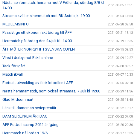
Nästa seniormatch: herrarna mot V Frölunda, söndag 8/8 kl
2021-08-05 16:51
14.00
Streama kvällens herrmatch mot BK Astrio, kl 19:00
2021-08-04 14:54
MEDLEMSINFO
2021-07-28 09:58
Passivt ge ett ekonomiskt bidrag till ÄFF
2021-07-21 15:13
Herrmatch på lördag den 24 juli KL 14:00
2021-07-19 10:35
ÄFF MÖTER NORRBY IF I SVENSKA CUPEN
2021-07-15 09:53
Vinst i derby mot Eskilsminne
2021-07-09 12:27
Tack för igår!
2021-07-08 09:57
Match ikväll
2021-07-07 10:33
Fortsatt utveckling av flickfotbollen i ÄFF
2021-07-05 07:18
Nästa hemmamatch, som också streamas, 7 Juli kl 19:00
2021-06-29 11:36
Glad Midsommar!
2021-06-25 11:48
Länk till damernas seriepremiär.
2021-06-22 19:17
DAM SERIEPREMIÄR IDAG
2021-06-22 07:08
ÄFF Fotbollscamp 2021 är igång
2021-06-20 20:36
Herr match på lördag 19/6
2021-06-17 10:35