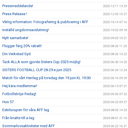
Pressmeddelande!
2025-12-11 13:29
Press Release !
2025-12-03 15:27
Viktig information: Fotografering & publicering i ÄFF
2025-10-14 07:16
Inställd ungdomsavslutning!
2025-10-02 09:18
Nytt samarbete!
2025-09-03 10:21
Flügger färg 20% rabatt!
2025-08-26 11:25
Din Verkstad Syd.
2025-08-26 10:22
Tack ALLA som gjorde Sisters Cup 2025 möjlig!
2025-06-30 14:25
SISTERS FOOTBALL CUP 28-29:e juni 2025
2025-06-24 12:24
Match för vårt Herrlag på torsdag den 19 juni KL 19:00
2025-06-16 09:29
Hej kära medlemmar!
2025-06-13 07:21
Fotbollströje fredag!
2025-05-06 07:22
Hus 57
2025-04-23 09:37
Eskilscupen för våra ÄFF lag
2024-08-05 14:33
Från knatte till a-lag
2024-08-01 21:16
Sommarlovsaktiviteter med ÄFF
2024-06-22 16:21