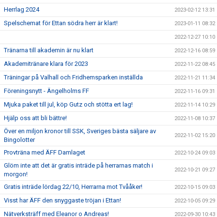
Herrlag 2024
2023-02-12 13:31
Spelschemat för Ettan södra herr är klart!
2023-01-11 08:32
2022-12-27 10:10
Tränarna till akademin är nu klart
2022-12-16 08:59
Akademitränare klara för 2023
2022-11-22 08:45
Träningar på Valhall och Fridhemsparken inställda
2022-11-21 11:34
Föreningsnytt - Ängelholms FF
2022-11-16 09:31
Mjuka paket till jul, köp Gutz och stötta ert lag!
2022-11-14 10:29
Hjälp oss att bli bättre!
2022-11-08 10:37
Över en miljon kronor till SSK, Sveriges bästa säljare av
2022-11-02 15:20
Bingolotter
Provträna med ÄFF Damlaget
2022-10-24 09:03
Glöm inte att det är gratis inträde på herrarnas match i
2022-10-21 09:27
morgon!
Gratis inträde lördag 22/10, Herrarna mot Tvååker!
2022-10-15 09:03
Visst har ÄFF den snyggaste tröjan i Ettan!
2022-10-05 09:29
Nätverksträff med Eleanor o Andreas!
2022-09-30 10:43