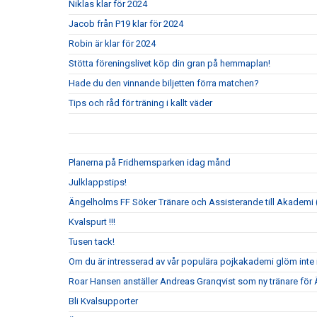
Niklas klar för 2024
Jacob från P19 klar för 2024
Robin är klar för 2024
Stötta föreningslivet köp din gran på hemmaplan!
Hade du den vinnande biljetten förra matchen?
Tips och råd för träning i kallt väder
Planerna på Fridhemsparken idag månd
Julklappstips!
Ängelholms FF Söker Tränare och Assisterande till Akademi (
Kvalspurt !!!
Tusen tack!
Om du är intresserad av vår populära pojkakademi glöm inte i
Roar Hansen anställer Andreas Granqvist som ny tränare för
Bli Kvalsupporter