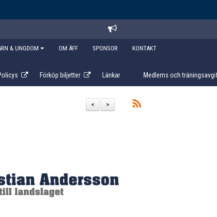
ARN & UNGDOM
OM ÄFF
SPONSOR
KONTAKT
Policys
Förköp biljetter
Länkar
Medlems och träningsavgif
<
>