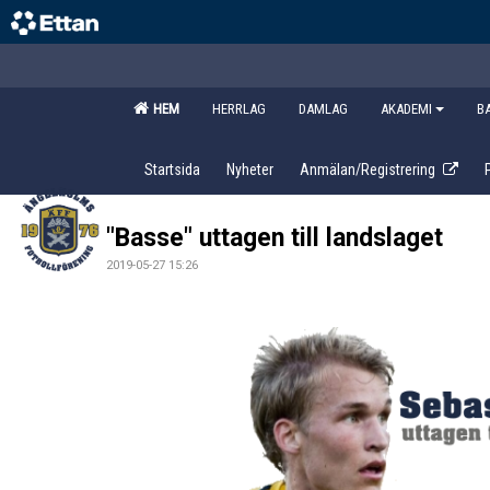
HEM
HERRLAG
DAMLAG
AKADEMI
B
Startsida
Nyheter
Anmälan/Registrering
"Basse" uttagen till landslaget
2019-05-27 15:26