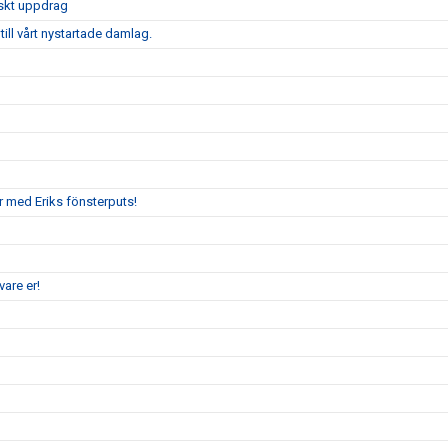
iskt uppdrag
ill vårt nystartade damlag.
r med Eriks fönsterputs!
are er!