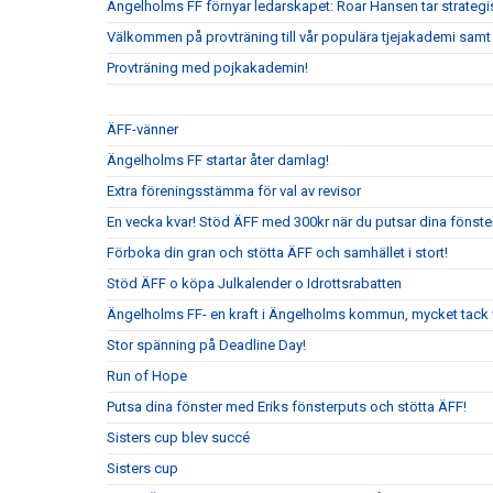
Ängelholms FF förnyar ledarskapet: Roar Hansen tar strateg
Välkommen på provträning till vår populära tjejakademi samt t
Provträning med pojkakademin!
ÄFF-vänner
Ängelholms FF startar åter damlag!
Extra föreningsstämma för val av revisor
En vecka kvar! Stöd ÄFF med 300kr när du putsar dina fönste
Förboka din gran och stötta ÄFF och samhället i stort!
Stöd ÄFF o köpa Julkalender o Idrottsrabatten
Ängelholms FF- en kraft i Ängelholms kommun, mycket tack v
Stor spänning på Deadline Day!
Run of Hope
Putsa dina fönster med Eriks fönsterputs och stötta ÄFF!
Sisters cup blev succé
Sisters cup