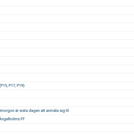
P15, P17, P19)
morgon är sista dagen att anmäla sig til
 Ängelholms FF