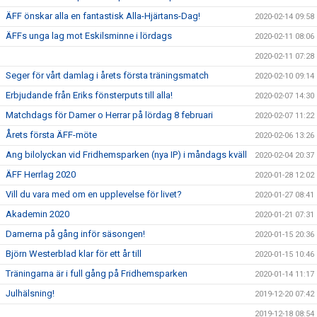
ÄFF önskar alla en fantastisk Alla-Hjärtans-Dag!
2020-02-14 09:58
ÄFFs unga lag mot Eskilsminne i lördags
2020-02-11 08:06
2020-02-11 07:28
Seger för vårt damlag i årets första träningsmatch
2020-02-10 09:14
Erbjudande från Eriks fönsterputs till alla!
2020-02-07 14:30
Matchdags för Damer o Herrar på lördag 8 februari
2020-02-07 11:22
Årets första ÄFF-möte
2020-02-06 13:26
Ang bilolyckan vid Fridhemsparken (nya IP) i måndags kväll
2020-02-04 20:37
ÄFF Herrlag 2020
2020-01-28 12:02
Vill du vara med om en upplevelse för livet?
2020-01-27 08:41
Akademin 2020
2020-01-21 07:31
Damerna på gång inför säsongen!
2020-01-15 20:36
Björn Westerblad klar för ett år till
2020-01-15 10:46
Träningarna är i full gång på Fridhemsparken
2020-01-14 11:17
Julhälsning!
2019-12-20 07:42
2019-12-18 08:54