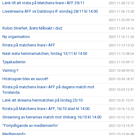
Länk till att rösta på Matchens lirare i ÄFF 29/11
2021-11-28 12:12
Livestreama ÄFF vs Dalstorps IF söndag 28/11 kl 14.00
2021-11-26 15:28
2021-11-25 09:14
Robin Streifert, årets Målvakt i div2
2021-11-24 14:16
Ny organisation
2021-11-16 11:34
Rösta på matchens lirare i ÄFF
2021-11-13 13:23
Näst sista hemmamatchen, lördag 13/11 kl 14:00
2021-11-12 08:54
Tjejakademin
2021-11-10 09:17
Varning !!
2021-10-28 09:55
Höstcupen blev en succé!!
2021-10-24 18:37
Rösta på matchens lirare i ÄFF på dagens match mot
2021-10-23 12:41
Torslanda.
Länk att streama herrmatchen på lördag 23/10
2021-10-21 10:51
Rösta på Matchens lirare i ÄFF, 16/10 start kl 14.00
2021-10-16 12:23
Streaming av herrarnas match mot Vinberg 16/10 kl 14.00
2021-10-15 10:11
”Förtydligande av medlemsinfo!
2021-10-13 13:31
Medlemsinfo
2021-10-13 06:48