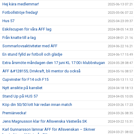
Hej kära medlemmar!
2025-06-13 07:21
Fotbollströje fredag!
2025-05-06 07:22
Hus 57
2025-04-23 09:37
Eskilscupen för våra ÄFF lag
2024-08-05 14:33
Från knatte till a-lag
2024-08-01 21:16
Sommarlovsaktiviteter med ÄFF
2024-06-22 16:21
En stund fylld av fotboll och glädje
2024-06-17 15:49
Extra årsmöte måndagen den 17 juni KL 17:00 i klubbstugan
2024-05-28 08:47
ÄFF &#128155; Drivkraft, bli mentor du också
2024-05-16 08:57
Cupvinster för F14 och F15
2024-05-13 11:12
Nytt ansikte på kansliet
2024-04-18 18:13
Stand Up på HUS 57
2024-04-05 10:05
Köp din 50/50 lott här redan innan match
2024-03-26 17:23
Premiärvecka!
2024-03-26 08:35
Jens Magnusson klar för Allsvenska Västerås SK
2024-03-22 15:31
Karl Gunnarsson lämnar ÄFF för Allsvenskan – Skriver
2024-03-21 08:02