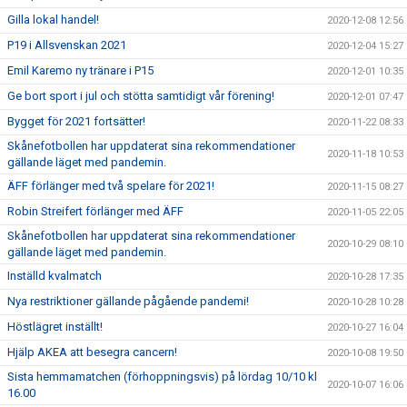
Gilla lokal handel!
2020-12-08 12:56
P19 i Allsvenskan 2021
2020-12-04 15:27
Emil Karemo ny tränare i P15
2020-12-01 10:35
Ge bort sport i jul och stötta samtidigt vår förening!
2020-12-01 07:47
Bygget för 2021 fortsätter!
2020-11-22 08:33
Skånefotbollen har uppdaterat sina rekommendationer
2020-11-18 10:53
gällande läget med pandemin.
ÄFF förlänger med två spelare för 2021!
2020-11-15 08:27
Robin Streifert förlänger med ÄFF
2020-11-05 22:05
Skånefotbollen har uppdaterat sina rekommendationer
2020-10-29 08:10
gällande läget med pandemin.
Inställd kvalmatch
2020-10-28 17:35
Nya restriktioner gällande pågående pandemi!
2020-10-28 10:28
Höstlägret inställt!
2020-10-27 16:04
Hjälp AKEA att besegra cancern!
2020-10-08 19:50
Sista hemmamatchen (förhoppningsvis) på lördag 10/10 kl
2020-10-07 16:06
16.00