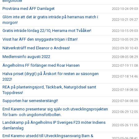
Bingolotter
Provträna med ÄFF Damlaget
2022-10-24 09:03
Glöm inte att det är gratis inträde på herrarnas match i
2022-10-21 09:27
morgon!
Gratis inträde lördag 22/10, Herrarna mot Tvååker!
2022-10-15 09:03
Visst har ÄFF den snyggaste tröjan i Ettan!
2022-10-05 09:29
Nätverksträff med Eleanor o Andreas!
2022-09-30 10:43
Medlemsinfo augusti 2022
2022-08-05 08:29
Ängelholms FF förlänger med Roar Hansen
2022-07-19 11:08
Halva priset (drygt) på Årskort för resten av säsongen
2022-07-18 14:46
2022!
REA på planteringsjord, Täckbark, Naturgödsel samt
2022-07-18 08:56
Toppdress!
Supporten har semesterstängt!
2022-07-04 08:00
Emil Karemo presenterar sig själv och utvecklingsprojekten
2022-06-29 12:05
för barn- och ungdomsfotbollen.
Landskamp på Ängelholms IP Sveriges F23 möter Indiens
2022-05-26 11:05
damlanslag
Emil Karemo utsedd till Utvecklingsansvarig Barn &
2022-05-06 08:41