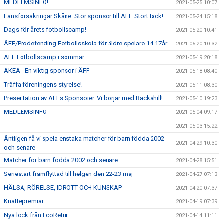
MEDLEMSINFO!
2021-05-25 10:07
Länsförsäkringar Skåne. Stor sponsor till ÄFF. Stort tack!
2021-05-24 15:18
Dags för årets fotbollscamp!
2021-05-20 10:41
ÄFF/Prodefending Fotbollsskola för äldre spelare 14-17år
2021-05-20 10:32
ÄFF Fotbollscamp i sommar
2021-05-19 20:18
AKEA - En viktig sponsor i ÄFF
2021-05-18 08:40
Träffa föreningens styrelse!
2021-05-11 08:30
Presentation av ÄFFs Sponsorer. Vi börjar med Backahill!
2021-05-10 19:23
MEDLEMSINFO
2021-05-04 09:17
2021-05-03 15:22
Äntligen få vi spela enstaka matcher för barn födda 2002
2021-04-29 10:30
och senare
Matcher för barn födda 2002 och senare
2021-04-28 15:51
Seriestart framflyttad till helgen den 22-23 maj
2021-04-27 07:13
HÄLSA, RÖRELSE, IDROTT OCH KUNSKAP
2021-04-20 07:37
Knattepremiär
2021-04-19 07:39
Nya lock från EcoRetur
2021-04-14 11:11