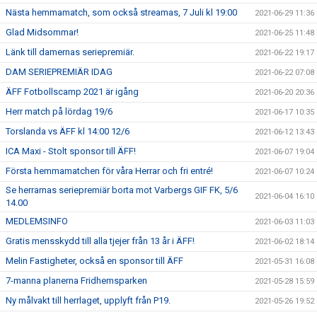
Nästa hemmamatch, som också streamas, 7 Juli kl 19:00
2021-06-29 11:36
Glad Midsommar!
2021-06-25 11:48
Länk till damernas seriepremiär.
2021-06-22 19:17
DAM SERIEPREMIÄR IDAG
2021-06-22 07:08
ÄFF Fotbollscamp 2021 är igång
2021-06-20 20:36
Herr match på lördag 19/6
2021-06-17 10:35
Torslanda vs ÄFF kl 14:00 12/6
2021-06-12 13:43
ICA Maxi - Stolt sponsor till ÄFF!
2021-06-07 19:04
Första hemmamatchen för våra Herrar och fri entré!
2021-06-07 10:24
Se herrarnas seriepremiär borta mot Varbergs GIF FK, 5/6
2021-06-04 16:10
14.00
MEDLEMSINFO
2021-06-03 11:03
Gratis mensskydd till alla tjejer från 13 år i ÄFF!
2021-06-02 18:14
Melin Fastigheter, också en sponsor till ÄFF
2021-05-31 16:08
7-manna planerna Fridhemsparken
2021-05-28 15:59
Ny målvakt till herrlaget, upplyft från P19.
2021-05-26 19:52