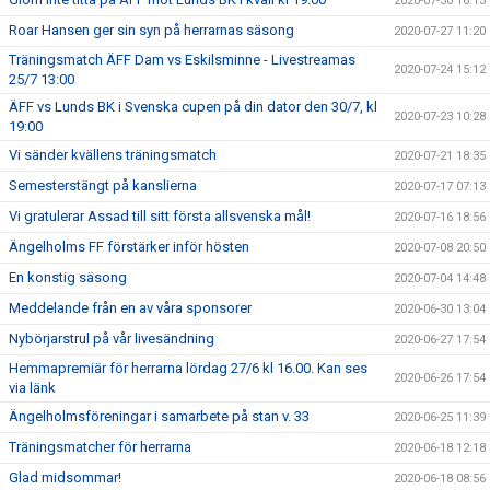
2020-07-30 16:13
Roar Hansen ger sin syn på herrarnas säsong
2020-07-27 11:20
Träningsmatch ÄFF Dam vs Eskilsminne - Livestreamas
2020-07-24 15:12
25/7 13:00
ÄFF vs Lunds BK i Svenska cupen på din dator den 30/7, kl
2020-07-23 10:28
19:00
Vi sänder kvällens träningsmatch
2020-07-21 18:35
Semesterstängt på kanslierna
2020-07-17 07:13
Vi gratulerar Assad till sitt första allsvenska mål!
2020-07-16 18:56
Ängelholms FF förstärker inför hösten
2020-07-08 20:50
En konstig säsong
2020-07-04 14:48
Meddelande från en av våra sponsorer
2020-06-30 13:04
Nybörjarstrul på vår livesändning
2020-06-27 17:54
Hemmapremiär för herrarna lördag 27/6 kl 16.00. Kan ses
2020-06-26 17:54
via länk
Ängelholmsföreningar i samarbete på stan v. 33
2020-06-25 11:39
Träningsmatcher för herrarna
2020-06-18 12:18
Glad midsommar!
2020-06-18 08:56