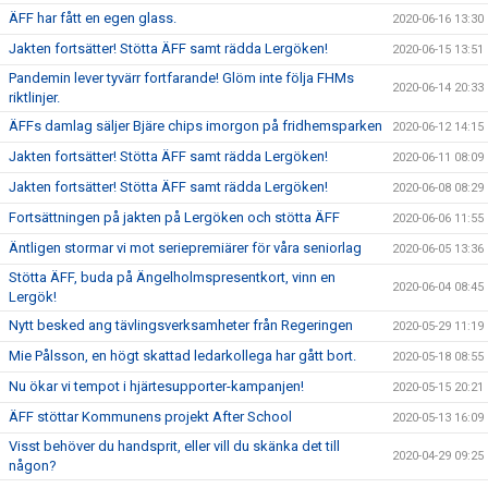
ÄFF har fått en egen glass.
2020-06-16 13:30
Jakten fortsätter! Stötta ÄFF samt rädda Lergöken!
2020-06-15 13:51
Pandemin lever tyvärr fortfarande! Glöm inte följa FHMs
2020-06-14 20:33
riktlinjer.
ÄFFs damlag säljer Bjäre chips imorgon på fridhemsparken
2020-06-12 14:15
Jakten fortsätter! Stötta ÄFF samt rädda Lergöken!
2020-06-11 08:09
Jakten fortsätter! Stötta ÄFF samt rädda Lergöken!
2020-06-08 08:29
Fortsättningen på jakten på Lergöken och stötta ÄFF
2020-06-06 11:55
Äntligen stormar vi mot seriepremiärer för våra seniorlag
2020-06-05 13:36
Stötta ÄFF, buda på Ängelholmspresentkort, vinn en
2020-06-04 08:45
Lergök!
Nytt besked ang tävlingsverksamheter från Regeringen
2020-05-29 11:19
Mie Pålsson, en högt skattad ledarkollega har gått bort.
2020-05-18 08:55
Nu ökar vi tempot i hjärtesupporter-kampanjen!
2020-05-15 20:21
ÄFF stöttar Kommunens projekt After School
2020-05-13 16:09
Visst behöver du handsprit, eller vill du skänka det till
2020-04-29 09:25
någon?