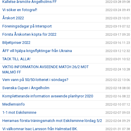
Kallelse årsmöte Ängelholms FF
2022-03-28 09:08
Vi söker en fotograf!
2022-03-24 09:49
Årskort 2022
2022-03-23 10:01
Föreningsdagar på Intersport
2022-03-19 07:52
Första Årskorten köpta för 2022
2022-03-17 09:20
Biljettpriser 2022
2022-03-16 11:23
ÄFF vill hjälpa krigsflyktingar från Ukraina
2022-03-12 12:32
TACK TILL ALLA!
2022-03-01 10:52
VIKTIG INFORMATION AVSEENDE MATCH 26/2 MOT
2022-02-24 10:28
MALMÖ FF
Vem vann på 50/50-lotteriet i söndags?
2022-02-22 13:06
Svenska Cupen i Ängelholm
2022-02-18 08:00
Kompletterande information avseende planhyror 2020
2022-02-16 08:22
Medlemsinfo
2022-02-10 07:12
1-1 mot Eskilsminne
2022-02-07 09:03
Herrarnas första träningsmatch mot Eskilsminne lördag 5/2
2022-02-04 09:29
Vi välkomnar Isac Larsson från Halmstad BK.
2022-01-31 07:38