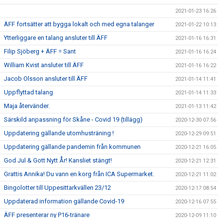
2021-01-23 16:26
ÄFF fortsätter att bygga lokalt och med egna talanger
2021-01-22 10:13
Ytterliggare en talang ansluter till ÄFF
2021-01-16 16:31
Filip Sjöberg + ÄFF = Sant
2021-01-16 16:24
William Kvist ansluter till ÄFF
2021-01-16 16:22
Jacob Olsson ansluter till ÄFF
2021-01-14 11:41
Uppflyttad talang
2021-01-14 11:33
Maja återvänder.
2021-01-13 11:42
Särskild anpassning för Skåne - Covid 19 (tillägg)
2020-12-30 07:56
Uppdatering gällande utomhusträning !
2020-12-29 09:51
Uppdatering gällande pandemin från kommunen
2020-12-21 16:05
God Jul & Gott Nytt År! Kansliet stängt!
2020-12-21 12:31
Grattis Annika! Du vann en korg från ICA Supermarket.
2020-12-21 11:02
Bingolotter till Uppesittarkvällen 23/12
2020-12-17 08:54
Uppdaterad information gällande Covid-19
2020-12-16 07:55
ÄFF presenterar ny P16-tränare
2020-12-09 11:10