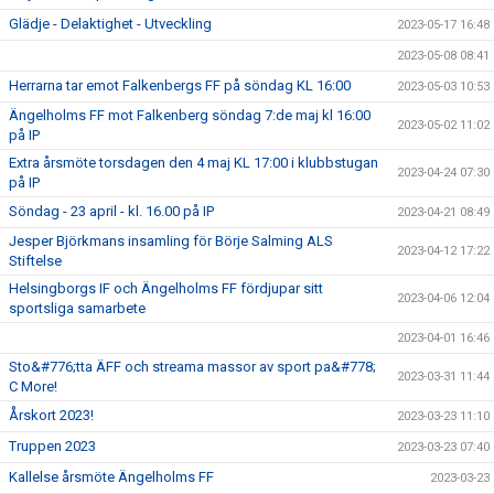
Glädje - Delaktighet - Utveckling
2023-05-17 16:48
2023-05-08 08:41
Herrarna tar emot Falkenbergs FF på söndag KL 16:00
2023-05-03 10:53
Ängelholms FF mot Falkenberg söndag 7:de maj kl 16:00
2023-05-02 11:02
på IP
Extra årsmöte torsdagen den 4 maj KL 17:00 i klubbstugan
2023-04-24 07:30
på IP
Söndag - 23 april - kl. 16.00 på IP
2023-04-21 08:49
Jesper Björkmans insamling för Börje Salming ALS
2023-04-12 17:22
Stiftelse
Helsingborgs IF och Ängelholms FF fördjupar sitt
2023-04-06 12:04
sportsliga samarbete
2023-04-01 16:46
Sto&#776;tta ÄFF och streama massor av sport pa&#778;
2023-03-31 11:44
C More!
Årskort 2023!
2023-03-23 11:10
Truppen 2023
2023-03-23 07:40
Kallelse årsmöte Ängelholms FF
2023-03-23