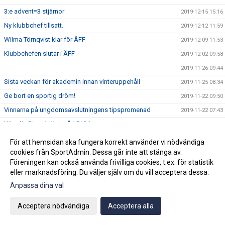
3:e advent=3 stjärnor
2019-12-15 15:16
Ny klubbchef tillsatt.
2019-12-12 11:59
Wilma Törnqvist klar för ÄFF
2019-12-09 11:53
Klubbchefen slutar i ÄFF
2019-12-02 09:58
2019-11-26 09:44
Sista veckan för akademin innan vinteruppehåll
2019-11-25 08:34
Ge bort en sportig dröm!
2019-11-22 09:50
Vinnarna på ungdomsavslutningens tipspromenad
2019-11-22 07:43
Köp din Bingolott av vårt P13 lag
2019-11-15 09:16
Avslutning för ungdomslagen söndagen den 3 november
För att hemsidan ska fungera korrekt använder vi nödvändiga
2019-10-30 09:04
KL 11:00
cookies från SportAdmin. Dessa går inte att stänga av.
2019-10-19 10:02
Föreningen kan också använda frivilliga cookies, t.ex. för statistik
eller marknadsföring. Du väljer själv om du vill acceptera dessa.
Vi välkomnar Mikael " Ragge" Ragvald till ÄFF
2019-08-28 11:46
Anpassa dina val
F17 FÖR- EM Spanien - Sverige
2019-08-18 08:20
Sommarproffsläger 2019
2019-08-14 11:14
Acceptera nödvändiga
Acceptera alla
Vinnare i 50/50 lotteriet 11/8
2019-08-14 10:21