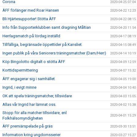
Corona
2020-04-25 07:04
ÄFF förlänger med Roar Hansen
2020-04-22 12:23
Bli Hjärtesupporter! Stötta ÄFF
2020-04-22 08:15
Info från Supporterklubben samt dragning Måltian
2020-04-20 11:54
Herrlagsmatch på lördag inställd
2020-04-17 08:19
Tillfälliga, begränsade öppettider på Kansliet
2020-04-15 08:49
Ingen publik på våra Seniorers träningsmatcher (Dam/Herr)
2020-04-14 10:19
Köp Bingolotto digitalt o stötta ÄFF
2020-04-09 12:59
Korttidspermittering
2020-04-07 15:32
ÄFF engagerar sig i samhället
2020-04-05 19:00
Ingrid, i evigt minne
2020-04-04 10:40
OK att spela träningsmatcher, tillsvidare
2020-04-03 15:05
Allas vår Ingrid har lämnat oss.
2020-04-02 15:38
Stopp för alla matcher tillsvidare, enl
2020-04-01 15:29
Folkhälsomyndigheten
ÄFF premiärspelade på gräs
2020-03-30 13:51
Information kring ungdomsserier
2020-03-27 15:27