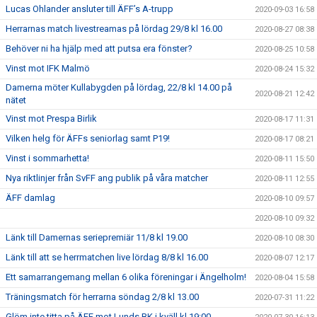
Lucas Ohlander ansluter till ÄFF’s A-trupp
2020-09-03 16:58
Herrarnas match livestreamas på lördag 29/8 kl 16.00
2020-08-27 08:38
Behöver ni ha hjälp med att putsa era fönster?
2020-08-25 10:58
Vinst mot IFK Malmö
2020-08-24 15:32
Damerna möter Kullabygden på lördag, 22/8 kl 14.00 på
2020-08-21 12:42
nätet
Vinst mot Prespa Birlik
2020-08-17 11:31
Vilken helg för ÄFFs seniorlag samt P19!
2020-08-17 08:21
Vinst i sommarhetta!
2020-08-11 15:50
Nya riktlinjer från SvFF ang publik på våra matcher
2020-08-11 12:55
ÄFF damlag
2020-08-10 09:57
2020-08-10 09:32
Länk till Damernas seriepremiär 11/8 kl 19.00
2020-08-10 08:30
Länk till att se herrmatchen live lördag 8/8 kl 16.00
2020-08-07 12:17
Ett samarrangemang mellan 6 olika föreningar i Ängelholm!
2020-08-04 15:58
Träningsmatch för herrarna söndag 2/8 kl 13.00
2020-07-31 11:22
Glöm inte titta på ÄFF mot Lunds BK i kväll kl 19:00