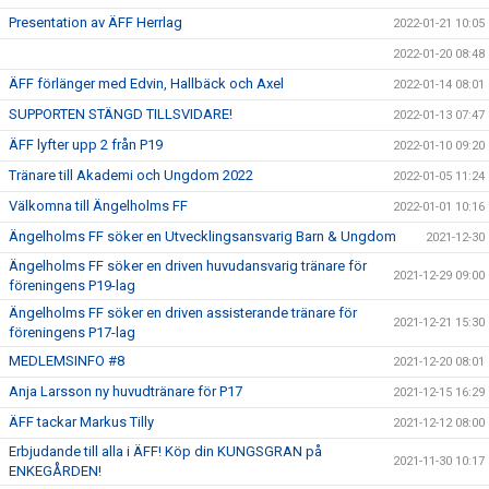
Presentation av ÄFF Herrlag
2022-01-21 10:05
2022-01-20 08:48
ÄFF förlänger med Edvin, Hallbäck och Axel
2022-01-14 08:01
SUPPORTEN STÄNGD TILLSVIDARE!
2022-01-13 07:47
ÄFF lyfter upp 2 från P19
2022-01-10 09:20
Tränare till Akademi och Ungdom 2022
2022-01-05 11:24
Välkomna till Ängelholms FF
2022-01-01 10:16
Ängelholms FF söker en Utvecklingsansvarig Barn & Ungdom
2021-12-30
Ängelholms FF söker en driven huvudansvarig tränare för
2021-12-29 09:00
föreningens P19-lag
Ängelholms FF söker en driven assisterande tränare för
2021-12-21 15:30
föreningens P17-lag
MEDLEMSINFO #8
2021-12-20 08:01
Anja Larsson ny huvudtränare för P17
2021-12-15 16:29
ÄFF tackar Markus Tilly
2021-12-12 08:00
Erbjudande till alla i ÄFF! Köp din KUNGSGRAN på
2021-11-30 10:17
ENKEGÅRDEN!