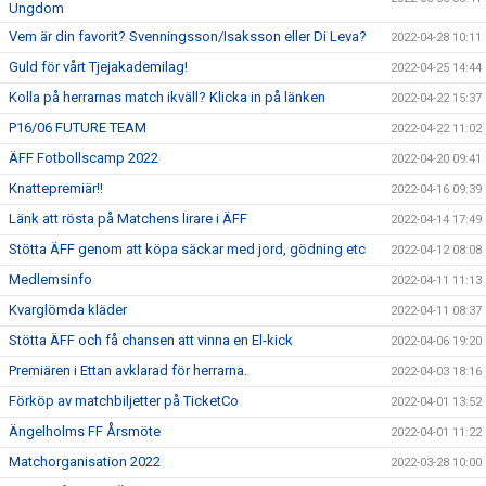
Ungdom
Vem är din favorit? Svenningsson/Isaksson eller Di Leva?
2022-04-28 10:11
Guld för vårt Tjejakademilag!
2022-04-25 14:44
Kolla på herrarnas match ikväll? Klicka in på länken
2022-04-22 15:37
P16/06 FUTURE TEAM
2022-04-22 11:02
ÄFF Fotbollscamp 2022
2022-04-20 09:41
Knattepremiär!!
2022-04-16 09:39
Länk att rösta på Matchens lirare i ÄFF
2022-04-14 17:49
Stötta ÄFF genom att köpa säckar med jord, gödning etc
2022-04-12 08:08
Medlemsinfo
2022-04-11 11:13
Kvarglömda kläder
2022-04-11 08:37
Stötta ÄFF och få chansen att vinna en El-kick
2022-04-06 19:20
Premiären i Ettan avklarad för herrarna.
2022-04-03 18:16
Förköp av matchbiljetter på TicketCo
2022-04-01 13:52
Ängelholms FF Årsmöte
2022-04-01 11:22
Matchorganisation 2022
2022-03-28 10:00