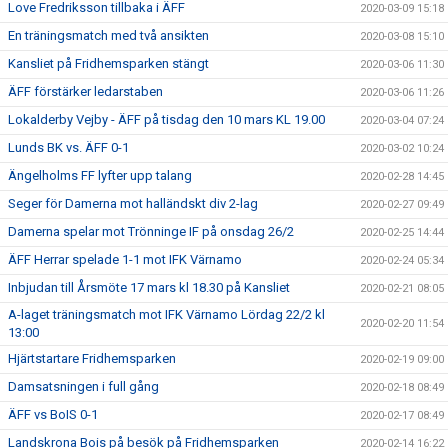
Love Fredriksson tillbaka i ÄFF
2020-03-09 15:18
En träningsmatch med två ansikten
2020-03-08 15:10
Kansliet på Fridhemsparken stängt
2020-03-06 11:30
ÄFF förstärker ledarstaben
2020-03-06 11:26
Lokalderby Vejby - ÄFF på tisdag den 10 mars KL 19.00
2020-03-04 07:24
Lunds BK vs. ÄFF 0-1
2020-03-02 10:24
Ängelholms FF lyfter upp talang
2020-02-28 14:45
Seger för Damerna mot halländskt div 2-lag
2020-02-27 09:49
Damerna spelar mot Trönninge IF på onsdag 26/2
2020-02-25 14:44
ÄFF Herrar spelade 1-1 mot IFK Värnamo
2020-02-24 05:34
Inbjudan till Årsmöte 17 mars kl 18.30 på Kansliet
2020-02-21 08:05
A-laget träningsmatch mot IFK Värnamo Lördag 22/2 kl
2020-02-20 11:54
13:00
Hjärtstartare Fridhemsparken
2020-02-19 09:00
Damsatsningen i full gång
2020-02-18 08:49
ÄFF vs BoIS 0-1
2020-02-17 08:49
Landskrona Bois på besök på Fridhemsparken
2020-02-14 16:22