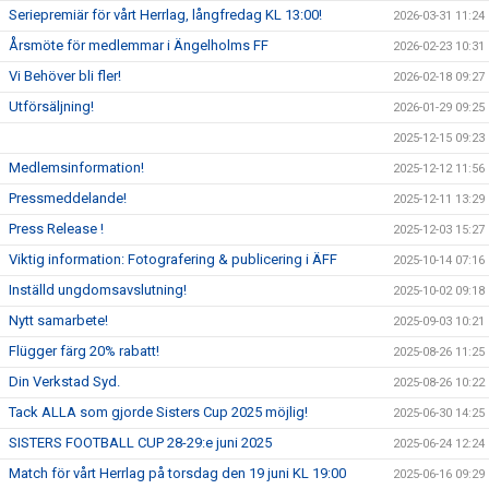
Seriepremiär för vårt Herrlag, långfredag KL 13:00!
2026-03-31 11:24
Årsmöte för medlemmar i Ängelholms FF
2026-02-23 10:31
Vi Behöver bli fler!
2026-02-18 09:27
Utförsäljning!
2026-01-29 09:25
2025-12-15 09:23
Medlemsinformation!
2025-12-12 11:56
Pressmeddelande!
2025-12-11 13:29
Press Release !
2025-12-03 15:27
Viktig information: Fotografering & publicering i ÄFF
2025-10-14 07:16
Inställd ungdomsavslutning!
2025-10-02 09:18
Nytt samarbete!
2025-09-03 10:21
Flügger färg 20% rabatt!
2025-08-26 11:25
Din Verkstad Syd.
2025-08-26 10:22
Tack ALLA som gjorde Sisters Cup 2025 möjlig!
2025-06-30 14:25
SISTERS FOOTBALL CUP 28-29:e juni 2025
2025-06-24 12:24
Match för vårt Herrlag på torsdag den 19 juni KL 19:00
2025-06-16 09:29