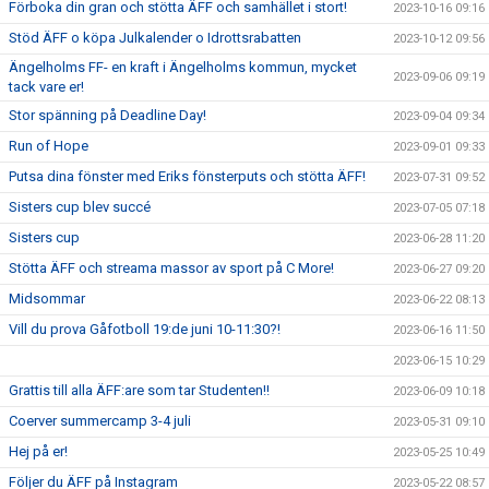
Förboka din gran och stötta ÄFF och samhället i stort!
2023-10-16 09:16
Stöd ÄFF o köpa Julkalender o Idrottsrabatten
2023-10-12 09:56
Ängelholms FF- en kraft i Ängelholms kommun, mycket
2023-09-06 09:19
tack vare er!
Stor spänning på Deadline Day!
2023-09-04 09:34
Run of Hope
2023-09-01 09:33
Putsa dina fönster med Eriks fönsterputs och stötta ÄFF!
2023-07-31 09:52
Sisters cup blev succé
2023-07-05 07:18
Sisters cup
2023-06-28 11:20
Stötta ÄFF och streama massor av sport på C More!
2023-06-27 09:20
Midsommar
2023-06-22 08:13
Vill du prova Gåfotboll 19:de juni 10-11:30?!
2023-06-16 11:50
2023-06-15 10:29
Grattis till alla ÄFF:are som tar Studenten!!
2023-06-09 10:18
Coerver summercamp 3-4 juli
2023-05-31 09:10
Hej på er!
2023-05-25 10:49
Följer du ÄFF på Instagram
2023-05-22 08:57