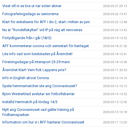
Visst vill ni se bra ut när solen skiner
2020-03-27 09:13
Fotograferingsdags av seniorerna
2020-03-26 19:47
Klart för enkelserie för ÄFF i div 2, start i mitten av juni
2020-03-25 12:48
Nu är "Rondellskylten" vid IP på väg att renoveras
2020-03-24 13:42
Förtydligande från i går (18/3)
2020-03-19 13:32
ÄFF kommenterar corona och seriestart för herrlaget
2020-03-18 21:20
Lite info vad som beslutades på Årsmötet!
2020-03-18 15:41
Föreningsdagar på Intersport 23-29 mars
2020-03-18 10:30
Årsmötet klart! Vem fick Lappens pris?
2020-03-17 20:33
Info in English about Corona
2020-03-16 14:16
Spela hemmamatcher ute ang Coronaviruset?
2020-03-16 10:15
Björn Westerblad avslutar sin fotbollskarriär
2020-03-14 13:32
Inställd Herrmatch på lördag 14/3
2020-03-13 12:00
Nytt ang Coronaviruset vad gäller träning på
2020-03-13 10:18
Fridhemsparken
Information om hur vi i ÄFF hanterar Coronaviruset
2020-03-11 12:03