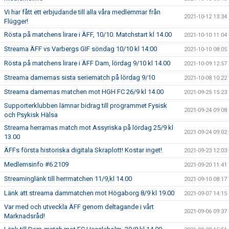
Vi har fått ett erbjudande till alla våra medlemmar från
2021-10-12 13:34
Flügger!
Rösta på matchens lirare i ÄFF, 10/10. Matchstart kl 14.00
2021-10-10 11:04
Streama ÄFF vs Varbergs GIF söndag 10/10 kl 14:00
2021-10-10 08:05
Rösta på matchens lirare i ÄFF Dam, lördag 9/10 kl 14.00
2021-10-09 12:57
Streama damernas sista seriematch på lördag 9/10
2021-10-08 10:22
Streama damernas matchen mot HGH FC 26/9 kl 14.00
2021-09-25 15:23
Supporterklubben lämnar bidrag till programmet Fysisk
2021-09-24 09:08
och Psykisk Hälsa
Streama herrarnas match mot Assyriska på lördag 25/9 kl
2021-09-24 09:02
13.00
ÄFFs första historiska digitala Skraplott! Kostar inget!
2021-09-23 12:03
Medlemsinfo #6 2109
2021-09-20 11:41
Streaminglänk till herrmatchen 11/9,kl 14.00
2021-09-10 08:17
Länk att streama dammatchen mot Högaborg 8/9 kl 19.00
2021-09-07 14:15
Var med och utveckla ÄFF genom deltagande i vårt
2021-09-06 09:37
Marknadsråd!