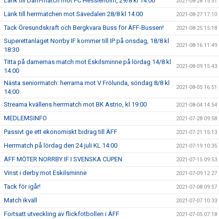
Länk till Dam-match mot FC Hessleholm, 29/8 kl 14.00
2021-08-28 15:51
Länk till herrmatchen mot Sävedalen 28/8 kl 14.00
2021-08-27 17:10
Tack Öresundskraft och Bergkvara Buss för ÄFF-Bussen!
2021-08-25 15:18
Superettanlaget Norrby IF kommer till IP på onsdag, 18/8 kl
2021-08-16 11:49
18:30
Titta på damernas match mot Eskilsminne på lördag 14/8 kl
2021-08-09 15:43
14.00
Nästa seniormatch: herrarna mot V Frölunda, söndag 8/8 kl
2021-08-05 16:51
14.00
Streama kvällens herrmatch mot BK Astrio, kl 19:00
2021-08-04 14:54
MEDLEMSINFO
2021-07-28 09:58
Passivt ge ett ekonomiskt bidrag till ÄFF
2021-07-21 15:13
Herrmatch på lördag den 24 juli KL 14:00
2021-07-19 10:35
ÄFF MÖTER NORRBY IF I SVENSKA CUPEN
2021-07-15 09:53
Vinst i derby mot Eskilsminne
2021-07-09 12:27
Tack för igår!
2021-07-08 09:57
Match ikväll
2021-07-07 10:33
Fortsatt utveckling av flickfotbollen i ÄFF
2021-07-05 07:18