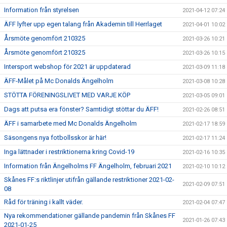
Information från styrelsen
2021-04-12 07:24
ÄFF lyfter upp egen talang från Akademin till Herrlaget
2021-04-01 10:02
Årsmöte genomfört 210325
2021-03-26 10:21
Årsmöte genomfört 210325
2021-03-26 10:15
Intersport webshop för 2021 är uppdaterad
2021-03-09 11:18
ÄFF-Målet på Mc Donalds Ängelholm
2021-03-08 10:28
STÖTTA FÖRENINGSLIVET MED VARJE KÖP
2021-03-05 09:01
Dags att putsa era fönster? Samtidigt stöttar du ÄFF!
2021-02-26 08:51
ÄFF i samarbete med Mc Donalds Ängelholm
2021-02-17 18:59
Säsongens nya fotbollsskor är här!
2021-02-17 11:24
Inga lättnader i restriktionerna kring Covid-19
2021-02-16 10:35
Information från Ängelholms FF Ängelholm, februari 2021
2021-02-10 10:12
Skånes FF:s riktlinjer utifrån gällande restriktioner 2021-02-
2021-02-09 07:51
08
Råd för träning i kallt väder.
2021-02-04 07:47
Nya rekommendationer gällande pandemin från Skånes FF
2021-01-26 07:43
2021-01-25