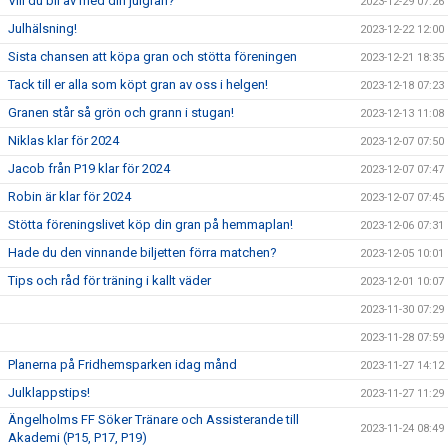
Vill du bli av med din julgran?
2023-12-29 07:26
Julhälsning!
2023-12-22 12:00
Sista chansen att köpa gran och stötta föreningen
2023-12-21 18:35
Tack till er alla som köpt gran av oss i helgen!
2023-12-18 07:23
Granen står så grön och grann i stugan!
2023-12-13 11:08
Niklas klar för 2024
2023-12-07 07:50
Jacob från P19 klar för 2024
2023-12-07 07:47
Robin är klar för 2024
2023-12-07 07:45
Stötta föreningslivet köp din gran på hemmaplan!
2023-12-06 07:31
Hade du den vinnande biljetten förra matchen?
2023-12-05 10:01
Tips och råd för träning i kallt väder
2023-12-01 10:07
2023-11-30 07:29
2023-11-28 07:59
Planerna på Fridhemsparken idag månd
2023-11-27 14:12
Julklappstips!
2023-11-27 11:29
Ängelholms FF Söker Tränare och Assisterande till
2023-11-24 08:49
Akademi (P15, P17, P19)