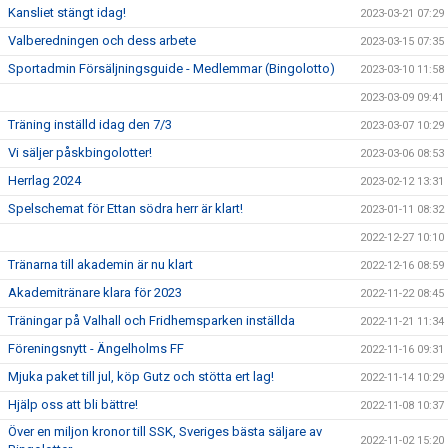
Kansliet stängt idag!
2023-03-21 07:29
Valberedningen och dess arbete
2023-03-15 07:35
Sportadmin Försäljningsguide - Medlemmar (Bingolotto)
2023-03-10 11:58
2023-03-09 09:41
Träning inställd idag den 7/3
2023-03-07 10:29
Vi säljer påskbingolotter!
2023-03-06 08:53
Herrlag 2024
2023-02-12 13:31
Spelschemat för Ettan södra herr är klart!
2023-01-11 08:32
2022-12-27 10:10
Tränarna till akademin är nu klart
2022-12-16 08:59
Akademitränare klara för 2023
2022-11-22 08:45
Träningar på Valhall och Fridhemsparken inställda
2022-11-21 11:34
Föreningsnytt - Ängelholms FF
2022-11-16 09:31
Mjuka paket till jul, köp Gutz och stötta ert lag!
2022-11-14 10:29
Hjälp oss att bli bättre!
2022-11-08 10:37
Över en miljon kronor till SSK, Sveriges bästa säljare av
2022-11-02 15:20