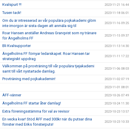
Kvalspurt !!!
2023-11-21 16:44
Tusen tack!
2023-11-18 06:01
Om du är intresserad av vår populära pojkakademi glöm
2023-11-16 09:25
inte imorgon är sista dagen att anmäla sig til
Roar Hansen anställer Andreas Granqvist som ny tränare
2023-11-15 09:37
för Ängelholms FF
Bli Kvalsupporter
2023-11-13 14:30
Ängelholms FF förnyar ledarskapet: Roar Hansen tar
2023-11-11 17:22
strategiskt uppdrag
Välkommen på provträning till vår populära tjejakademi
2023-11-06 08:03
samt till vårt nystartade damlag.
Provträning med pojkakademin!
2023-11-02 07:19
2023-11-01 08:01
ÄFF-vänner
2023-10-26 07:49
Ängelholms FF startar åter damlag!
2023-10-24 11:30
Extra föreningsstämma för val av revisor
2023-10-23 13:57
En vecka kvar! Stöd ÄFF med 300kr när du putsar dina
2023-10-23 10:33
fönster med Eriks fönsterputs!