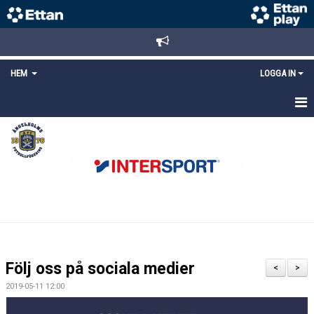
HEM
LOGGA IN
STARTSIDA
NYHETER
ANMÄLAN/REGISTRERING
POLICYS
FÖRKÖP BILJETTER
Följ oss på sociala medier
<
>
LÄNKAR
2019-05-11 12:00