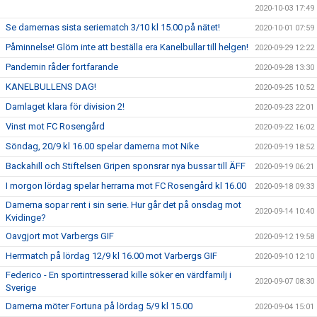
2020-10-03 17:49
Se damernas sista seriematch 3/10 kl 15.00 på nätet!
2020-10-01 07:59
Påminnelse! Glöm inte att beställa era Kanelbullar till helgen!
2020-09-29 12:22
Pandemin råder fortfarande
2020-09-28 13:30
KANELBULLENS DAG!
2020-09-25 10:52
Damlaget klara för division 2!
2020-09-23 22:01
Vinst mot FC Rosengård
2020-09-22 16:02
Söndag, 20/9 kl 16.00 spelar damerna mot Nike
2020-09-19 18:52
Backahill och Stiftelsen Gripen sponsrar nya bussar till ÄFF
2020-09-19 06:21
I morgon lördag spelar herrarna mot FC Rosengård kl 16.00
2020-09-18 09:33
Damerna sopar rent i sin serie. Hur går det på onsdag mot
2020-09-14 10:40
Kvidinge?
Oavgjort mot Varbergs GIF
2020-09-12 19:58
Herrmatch på lördag 12/9 kl 16.00 mot Varbergs GIF
2020-09-10 12:10
Federico - En sportintresserad kille söker en värdfamilj i
2020-09-07 08:30
Sverige
Damerna möter Fortuna på lördag 5/9 kl 15.00
2020-09-04 15:01