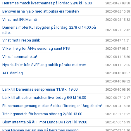
Herrarnas match livestreamas på lördag 29/8 kl 16.00
2020-08-27 08:38
Behöver ni ha hjälp med att putsa era fönster?
2020-08-25 10:58
Vinst mot IFK Malmö
2020-08-24 15:32
Damerna möter Kullabygden på lördag, 22/8 kl 14.00 på
2020-08-21 12:42
nätet
Vinst mot Prespa Birlik
2020-08-17 11:31
Vilken helg för ÄFFs seniorlag samt P19!
2020-08-17 08:21
Vinst i sommarhetta!
2020-08-11 15:50
Nya riktlinjer från SvFF ang publik på våra matcher
2020-08-11 12:55
ÄFF damlag
2020-08-10 09:57
2020-08-10 09:32
Länk till Damernas seriepremiär 11/8 kl 19.00
2020-08-10 08:30
Länk till att se herrmatchen live lördag 8/8 kl 16.00
2020-08-07 12:17
Ett samarrangemang mellan 6 olika föreningar i Ängelholm!
2020-08-04 15:58
Träningsmatch för herrarna söndag 2/8 kl 13.00
2020-07-31 11:22
Glöm inte titta på ÄFF mot Lunds BK i kväll kl 19:00
2020-07-30 16:13
Roar Hansen ger sin syn på herrarnas säsong
2020-07-27 11:20