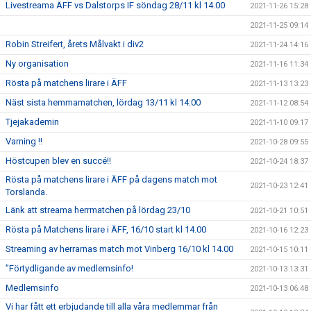
Livestreama ÄFF vs Dalstorps IF söndag 28/11 kl 14.00
2021-11-26 15:28
2021-11-25 09:14
Robin Streifert, årets Målvakt i div2
2021-11-24 14:16
Ny organisation
2021-11-16 11:34
Rösta på matchens lirare i ÄFF
2021-11-13 13:23
Näst sista hemmamatchen, lördag 13/11 kl 14:00
2021-11-12 08:54
Tjejakademin
2021-11-10 09:17
Varning !!
2021-10-28 09:55
Höstcupen blev en succé!!
2021-10-24 18:37
Rösta på matchens lirare i ÄFF på dagens match mot
2021-10-23 12:41
Torslanda.
Länk att streama herrmatchen på lördag 23/10
2021-10-21 10:51
Rösta på Matchens lirare i ÄFF, 16/10 start kl 14.00
2021-10-16 12:23
Streaming av herrarnas match mot Vinberg 16/10 kl 14.00
2021-10-15 10:11
”Förtydligande av medlemsinfo!
2021-10-13 13:31
Medlemsinfo
2021-10-13 06:48
Vi har fått ett erbjudande till alla våra medlemmar från