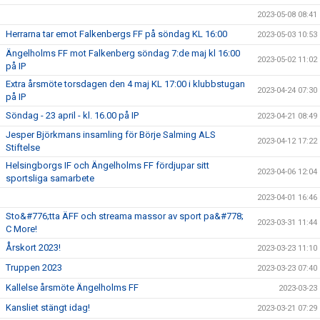
2023-05-08 08:41
Herrarna tar emot Falkenbergs FF på söndag KL 16:00
2023-05-03 10:53
Ängelholms FF mot Falkenberg söndag 7:de maj kl 16:00
2023-05-02 11:02
på IP
Extra årsmöte torsdagen den 4 maj KL 17:00 i klubbstugan
2023-04-24 07:30
på IP
Söndag - 23 april - kl. 16.00 på IP
2023-04-21 08:49
Jesper Björkmans insamling för Börje Salming ALS
2023-04-12 17:22
Stiftelse
Helsingborgs IF och Ängelholms FF fördjupar sitt
2023-04-06 12:04
sportsliga samarbete
2023-04-01 16:46
Sto&#776;tta ÄFF och streama massor av sport pa&#778;
2023-03-31 11:44
C More!
Årskort 2023!
2023-03-23 11:10
Truppen 2023
2023-03-23 07:40
Kallelse årsmöte Ängelholms FF
2023-03-23
Kansliet stängt idag!
2023-03-21 07:29