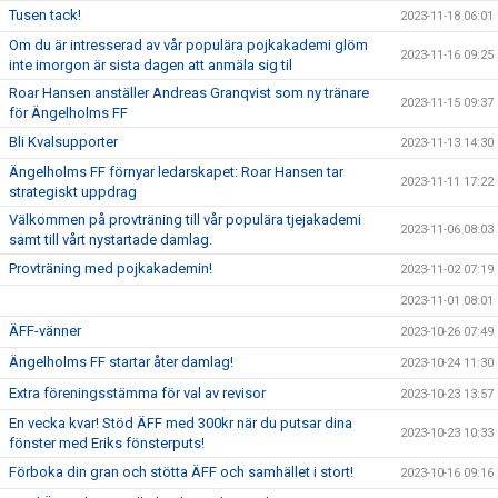
Tusen tack!
2023-11-18 06:01
Om du är intresserad av vår populära pojkakademi glöm
2023-11-16 09:25
inte imorgon är sista dagen att anmäla sig til
Roar Hansen anställer Andreas Granqvist som ny tränare
2023-11-15 09:37
för Ängelholms FF
Bli Kvalsupporter
2023-11-13 14:30
Ängelholms FF förnyar ledarskapet: Roar Hansen tar
2023-11-11 17:22
strategiskt uppdrag
Välkommen på provträning till vår populära tjejakademi
2023-11-06 08:03
samt till vårt nystartade damlag.
Provträning med pojkakademin!
2023-11-02 07:19
2023-11-01 08:01
ÄFF-vänner
2023-10-26 07:49
Ängelholms FF startar åter damlag!
2023-10-24 11:30
Extra föreningsstämma för val av revisor
2023-10-23 13:57
En vecka kvar! Stöd ÄFF med 300kr när du putsar dina
2023-10-23 10:33
fönster med Eriks fönsterputs!
Förboka din gran och stötta ÄFF och samhället i stort!
2023-10-16 09:16