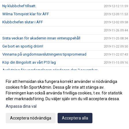
Ny klubbchef tillsatt.
2019-12-12 11:59
Wilma Törnqvist klar för ÄFF
2019-12-09 11:53
Klubbchefen slutar i ÄFF
2019-12-02 09:58
2019-11-26 09:44
Sista veckan för akademin innan vinteruppehåll
2019-11-25 08:34
Ge bort en sportig dröm!
2019-11-22 09:50
Vinnarna på ungdomsavslutningens tipspromenad
2019-11-22 07:43
Köp din Bingolott av vårt P13 lag
2019-11-15 09:16
Avslutning för ungdomslagen söndagen den 3 november
2019-10-30 09:04
KL 11:00
För att hemsidan ska fungera korrekt använder vi nödvändiga
2019-10-19 10:02
cookies från SportAdmin. Dessa går inte att stänga av.
Vi välkomnar Mikael " Ragge" Ragvald till ÄFF
2019-08-28 11:46
Föreningen kan också använda frivilliga cookies, t.ex. för statistik
eller marknadsföring. Du väljer själv om du vill acceptera dessa.
F17 FÖR- EM Spanien - Sverige
2019-08-18 08:20
Anpassa dina val
Sommarproffsläger 2019
2019-08-14 11:14
Vinnare i 50/50 lotteriet 11/8
2019-08-14 10:21
Acceptera nödvändiga
Acceptera alla
ÄFF söker matchsekreterare
2019-08-14 10:18