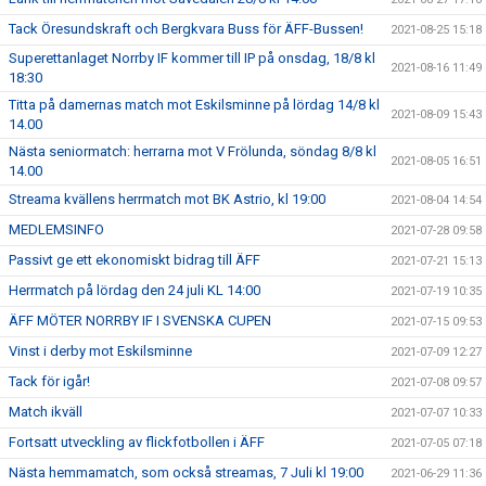
Tack Öresundskraft och Bergkvara Buss för ÄFF-Bussen!
2021-08-25 15:18
Superettanlaget Norrby IF kommer till IP på onsdag, 18/8 kl
2021-08-16 11:49
18:30
Titta på damernas match mot Eskilsminne på lördag 14/8 kl
2021-08-09 15:43
14.00
Nästa seniormatch: herrarna mot V Frölunda, söndag 8/8 kl
2021-08-05 16:51
14.00
Streama kvällens herrmatch mot BK Astrio, kl 19:00
2021-08-04 14:54
MEDLEMSINFO
2021-07-28 09:58
Passivt ge ett ekonomiskt bidrag till ÄFF
2021-07-21 15:13
Herrmatch på lördag den 24 juli KL 14:00
2021-07-19 10:35
ÄFF MÖTER NORRBY IF I SVENSKA CUPEN
2021-07-15 09:53
Vinst i derby mot Eskilsminne
2021-07-09 12:27
Tack för igår!
2021-07-08 09:57
Match ikväll
2021-07-07 10:33
Fortsatt utveckling av flickfotbollen i ÄFF
2021-07-05 07:18
Nästa hemmamatch, som också streamas, 7 Juli kl 19:00
2021-06-29 11:36