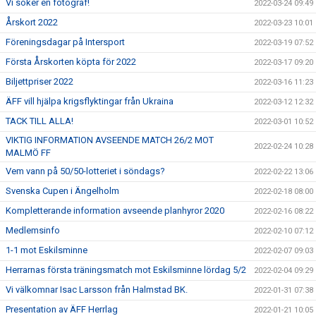
Vi söker en fotograf!
2022-03-24 09:49
Årskort 2022
2022-03-23 10:01
Föreningsdagar på Intersport
2022-03-19 07:52
Första Årskorten köpta för 2022
2022-03-17 09:20
Biljettpriser 2022
2022-03-16 11:23
ÄFF vill hjälpa krigsflyktingar från Ukraina
2022-03-12 12:32
TACK TILL ALLA!
2022-03-01 10:52
VIKTIG INFORMATION AVSEENDE MATCH 26/2 MOT
2022-02-24 10:28
MALMÖ FF
Vem vann på 50/50-lotteriet i söndags?
2022-02-22 13:06
Svenska Cupen i Ängelholm
2022-02-18 08:00
Kompletterande information avseende planhyror 2020
2022-02-16 08:22
Medlemsinfo
2022-02-10 07:12
1-1 mot Eskilsminne
2022-02-07 09:03
Herrarnas första träningsmatch mot Eskilsminne lördag 5/2
2022-02-04 09:29
Vi välkomnar Isac Larsson från Halmstad BK.
2022-01-31 07:38
Presentation av ÄFF Herrlag
2022-01-21 10:05