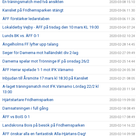
En träningsmatch med två ansikten
2020-03-08 15:10
Kansliet på Fridhemsparken stängt
2020-03-06 11:30
ÄFF förstärker ledarstaben
2020-03-06 11:26
Lokalderby Vejby - ÄFF på tisdag den 10 mars KL 19.00
2020-03-04 07:24
Lunds BK vs. ÄFF 0-1
2020-03-02 10:24
Ängelholms FF lyfter upp talang
2020-02-28 14:45
Seger för Damerna mot halländskt div 2-lag
2020-02-27 09:49
Damerna spelar mot Trönninge IF på onsdag 26/2
2020-02-25 14:44
ÄFF Herrar spelade 1-1 mot IFK Värnamo
2020-02-24 05:34
Inbjudan till Årsmöte 17 mars kl 18.30 på Kansliet
2020-02-21 08:05
A-laget träningsmatch mot IFK Värnamo Lördag 22/2 kl
2020-02-20 11:54
13:00
Hjärtstartare Fridhemsparken
2020-02-19 09:00
Damsatsningen i full gång
2020-02-18 08:49
ÄFF vs BoIS 0-1
2020-02-17 08:49
Landskrona Bois på besök på Fridhemsparken
2020-02-14 16:22
ÄFF önskar alla en fantastisk Alla-Hjärtans-Dag!
2020-02-14 09:58