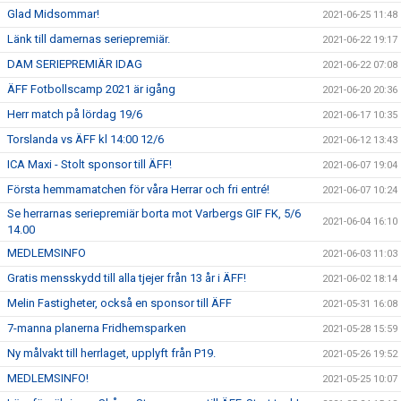
Glad Midsommar!
2021-06-25 11:48
Länk till damernas seriepremiär.
2021-06-22 19:17
DAM SERIEPREMIÄR IDAG
2021-06-22 07:08
ÄFF Fotbollscamp 2021 är igång
2021-06-20 20:36
Herr match på lördag 19/6
2021-06-17 10:35
Torslanda vs ÄFF kl 14:00 12/6
2021-06-12 13:43
ICA Maxi - Stolt sponsor till ÄFF!
2021-06-07 19:04
Första hemmamatchen för våra Herrar och fri entré!
2021-06-07 10:24
Se herrarnas seriepremiär borta mot Varbergs GIF FK, 5/6
2021-06-04 16:10
14.00
MEDLEMSINFO
2021-06-03 11:03
Gratis mensskydd till alla tjejer från 13 år i ÄFF!
2021-06-02 18:14
Melin Fastigheter, också en sponsor till ÄFF
2021-05-31 16:08
7-manna planerna Fridhemsparken
2021-05-28 15:59
Ny målvakt till herrlaget, upplyft från P19.
2021-05-26 19:52
MEDLEMSINFO!
2021-05-25 10:07