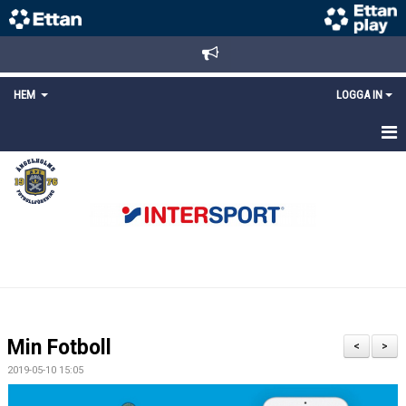
HEM
LOGGA IN
STARTSIDA
NYHETER
ANMÄLAN/REGISTRERING
POLICYS
FÖRKÖP BILJETTER
Min Fotboll
<
>
LÄNKAR
2019-05-10 15:05