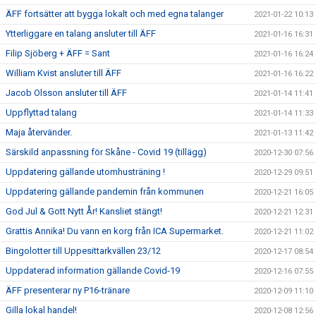
ÄFF fortsätter att bygga lokalt och med egna talanger
2021-01-22 10:13
Ytterliggare en talang ansluter till ÄFF
2021-01-16 16:31
Filip Sjöberg + ÄFF = Sant
2021-01-16 16:24
William Kvist ansluter till ÄFF
2021-01-16 16:22
Jacob Olsson ansluter till ÄFF
2021-01-14 11:41
Uppflyttad talang
2021-01-14 11:33
Maja återvänder.
2021-01-13 11:42
Särskild anpassning för Skåne - Covid 19 (tillägg)
2020-12-30 07:56
Uppdatering gällande utomhusträning !
2020-12-29 09:51
Uppdatering gällande pandemin från kommunen
2020-12-21 16:05
God Jul & Gott Nytt År! Kansliet stängt!
2020-12-21 12:31
Grattis Annika! Du vann en korg från ICA Supermarket.
2020-12-21 11:02
Bingolotter till Uppesittarkvällen 23/12
2020-12-17 08:54
Uppdaterad information gällande Covid-19
2020-12-16 07:55
ÄFF presenterar ny P16-tränare
2020-12-09 11:10
Gilla lokal handel!
2020-12-08 12:56