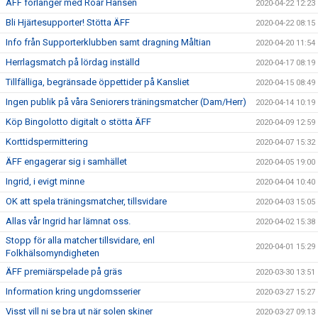
ÄFF förlänger med Roar Hansen
2020-04-22 12:23
Bli Hjärtesupporter! Stötta ÄFF
2020-04-22 08:15
Info från Supporterklubben samt dragning Måltian
2020-04-20 11:54
Herrlagsmatch på lördag inställd
2020-04-17 08:19
Tillfälliga, begränsade öppettider på Kansliet
2020-04-15 08:49
Ingen publik på våra Seniorers träningsmatcher (Dam/Herr)
2020-04-14 10:19
Köp Bingolotto digitalt o stötta ÄFF
2020-04-09 12:59
Korttidspermittering
2020-04-07 15:32
ÄFF engagerar sig i samhället
2020-04-05 19:00
Ingrid, i evigt minne
2020-04-04 10:40
OK att spela träningsmatcher, tillsvidare
2020-04-03 15:05
Allas vår Ingrid har lämnat oss.
2020-04-02 15:38
Stopp för alla matcher tillsvidare, enl
2020-04-01 15:29
Folkhälsomyndigheten
ÄFF premiärspelade på gräs
2020-03-30 13:51
Information kring ungdomsserier
2020-03-27 15:27
Visst vill ni se bra ut när solen skiner
2020-03-27 09:13