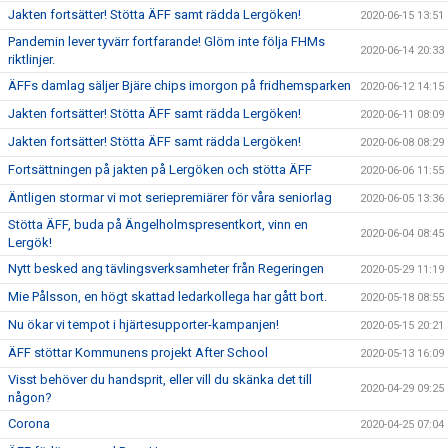
Jakten fortsätter! Stötta ÄFF samt rädda Lergöken!
2020-06-15 13:51
Pandemin lever tyvärr fortfarande! Glöm inte följa FHMs
2020-06-14 20:33
riktlinjer.
ÄFFs damlag säljer Bjäre chips imorgon på fridhemsparken
2020-06-12 14:15
Jakten fortsätter! Stötta ÄFF samt rädda Lergöken!
2020-06-11 08:09
Jakten fortsätter! Stötta ÄFF samt rädda Lergöken!
2020-06-08 08:29
Fortsättningen på jakten på Lergöken och stötta ÄFF
2020-06-06 11:55
Äntligen stormar vi mot seriepremiärer för våra seniorlag
2020-06-05 13:36
Stötta ÄFF, buda på Ängelholmspresentkort, vinn en
2020-06-04 08:45
Lergök!
Nytt besked ang tävlingsverksamheter från Regeringen
2020-05-29 11:19
Mie Pålsson, en högt skattad ledarkollega har gått bort.
2020-05-18 08:55
Nu ökar vi tempot i hjärtesupporter-kampanjen!
2020-05-15 20:21
ÄFF stöttar Kommunens projekt After School
2020-05-13 16:09
Visst behöver du handsprit, eller vill du skänka det till
2020-04-29 09:25
någon?
Corona
2020-04-25 07:04