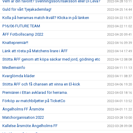
Vem är din favorit? Svenningsson/Isaksson eller Di Leva?
2022-04-28 10:11
Guld för vårt Tjejakademilag!
2022-04-25 14:44
Kolla på herrarnas match ikväll? Klicka in på länken
2022-04-22 15:37
P16/06 FUTURE TEAM
2022-04-22 11:02
ÄFF Fotbollscamp 2022
2022-04-20 09:41
Knattepremiär!!
2022-04-16 09:39
Länk att rösta på Matchens lirare i ÄFF
2022-04-14 17:49
Stötta ÄFF genom att köpa säckar med jord, gödning etc
2022-04-12 08:08
Medlemsinfo
2022-04-11 11:13
Kvarglömda kläder
2022-04-11 08:37
Stötta ÄFF och få chansen att vinna en El-kick
2022-04-06 19:20
Premiären i Ettan avklarad för herrarna.
2022-04-03 18:16
Förköp av matchbiljetter på TicketCo
2022-04-01 13:52
Ängelholms FF Årsmöte
2022-04-01 11:22
Matchorganisation 2022
2022-03-28 10:00
Kallelse årsmöte Ängelholms FF
2022-03-28 09:08