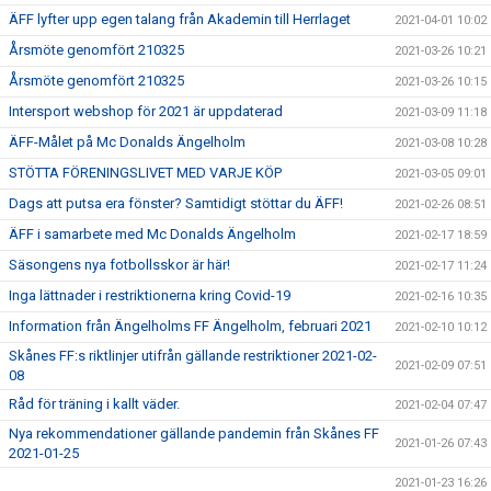
ÄFF lyfter upp egen talang från Akademin till Herrlaget
2021-04-01 10:02
Årsmöte genomfört 210325
2021-03-26 10:21
Årsmöte genomfört 210325
2021-03-26 10:15
Intersport webshop för 2021 är uppdaterad
2021-03-09 11:18
ÄFF-Målet på Mc Donalds Ängelholm
2021-03-08 10:28
STÖTTA FÖRENINGSLIVET MED VARJE KÖP
2021-03-05 09:01
Dags att putsa era fönster? Samtidigt stöttar du ÄFF!
2021-02-26 08:51
ÄFF i samarbete med Mc Donalds Ängelholm
2021-02-17 18:59
Säsongens nya fotbollsskor är här!
2021-02-17 11:24
Inga lättnader i restriktionerna kring Covid-19
2021-02-16 10:35
Information från Ängelholms FF Ängelholm, februari 2021
2021-02-10 10:12
Skånes FF:s riktlinjer utifrån gällande restriktioner 2021-02-
2021-02-09 07:51
08
Råd för träning i kallt väder.
2021-02-04 07:47
Nya rekommendationer gällande pandemin från Skånes FF
2021-01-26 07:43
2021-01-25
2021-01-23 16:26