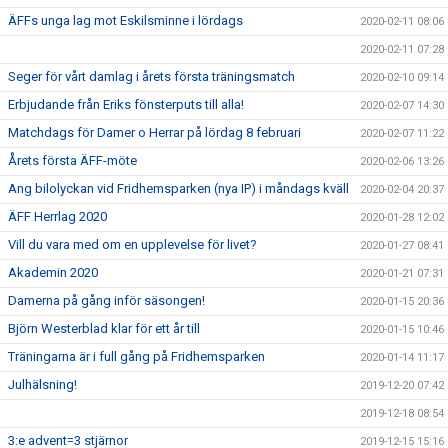
ÄFFs unga lag mot Eskilsminne i lördags
2020-02-11 08:06
2020-02-11 07:28
Seger för vårt damlag i årets första träningsmatch
2020-02-10 09:14
Erbjudande från Eriks fönsterputs till alla!
2020-02-07 14:30
Matchdags för Damer o Herrar på lördag 8 februari
2020-02-07 11:22
Årets första ÄFF-möte
2020-02-06 13:26
Ang bilolyckan vid Fridhemsparken (nya IP) i måndags kväll
2020-02-04 20:37
ÄFF Herrlag 2020
2020-01-28 12:02
Vill du vara med om en upplevelse för livet?
2020-01-27 08:41
Akademin 2020
2020-01-21 07:31
Damerna på gång inför säsongen!
2020-01-15 20:36
Björn Westerblad klar för ett år till
2020-01-15 10:46
Träningarna är i full gång på Fridhemsparken
2020-01-14 11:17
Julhälsning!
2019-12-20 07:42
2019-12-18 08:54
3:e advent=3 stjärnor
2019-12-15 15:16