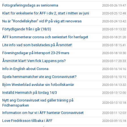
Fotograferingsdags av seniorerna
2020-03-26 19:47
Klart för enkelserie för ÄFF i div 2, start i mitten av juni
2020-03-25 12:48
Nu är "Rondellskylten" vid IP på väg att renoveras
2020-03-24 13:42
Förtydligande från i går (18/3)
2020-03-19 13:32
ÄFF kommenterar corona och seriestart för herrlaget
2020-03-18 21:20
Lite info vad som beslutades på Årsmötet!
2020-03-18 15:41
Föreningsdagar på Intersport 23-29 mars
2020-03-18 10:30
Årsmötet klart! Vem fick Lappens pris?
2020-03-17 20:33
Info in English about Corona
2020-03-16 14:16
Spela hemmamatcher ute ang Coronaviruset?
2020-03-16 10:15
Björn Westerblad avslutar sin fotbollskarriär
2020-03-14 13:32
Inställd Herrmatch på lördag 14/3
2020-03-13 12:00
Nytt ang Coronaviruset vad gäller träning på
2020-03-13 10:18
Fridhemsparken
Information om hur vi i ÄFF hanterar Coronaviruset
2020-03-11 12:03
Love Fredriksson tillbaka i ÄFF
2020-03-09 15:18