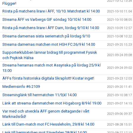
2021-10-12 13:34
Flügger!
Rösta på matchens lirare i ÄFF, 10/10. Matchstart kl 14.00
2021-10-10 11:04
Streama ÄFF vs Varbergs GIF söndag 10/10 kl 14:00
2021-10-10 08:05
Rösta på matchens lirare i ÄFF Dam, lördag 9/10 kl 14.00
2021-10-09 12:57
Streama damernas sista seriematch på lördag 9/10
2021-10-08 10:22
Streama damernas matchen mot HGH FC 26/9 kl 14.00
2021-09-25 15:23
Supporterklubben lämnar bidrag till programmet Fysisk
2021-09-24 09:08
och Psykisk Hälsa
Streama herrarnas match mot Assyriska på lördag 25/9 kl
2021-09-24 09:02
13.00
ÄFFs första historiska digitala Skraplott! Kostar inget!
2021-09-23 12:03
Medlemsinfo #6 2109
2021-09-20 11:41
Streaminglänk till herrmatchen 11/9,kl 14.00
2021-09-10 08:17
Länk att streama dammatchen mot Högaborg 8/9 kl 19.00
2021-09-07 14:15
Var med och utveckla ÄFF genom deltagande i vårt
2021-09-06 09:37
Marknadsråd!
Länk till Dam-match mot FC Hessleholm, 29/8 kl 14.00
2021-08-28 15:51
Länk till herrmatchen mot Sävedalen 28/8 kl 14.00
2021-08-27 17:10