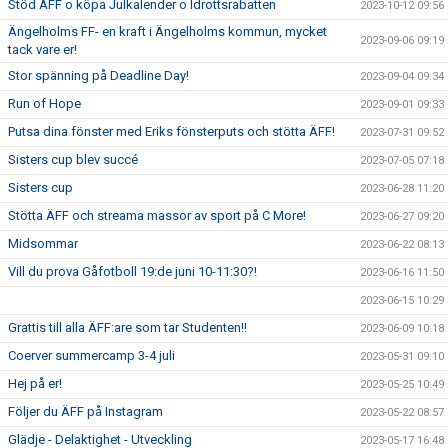
Stöd ÄFF o köpa Julkalender o Idrottsrabatten
2023-10-12 09:56
Ängelholms FF- en kraft i Ängelholms kommun, mycket
2023-09-06 09:19
tack vare er!
Stor spänning på Deadline Day!
2023-09-04 09:34
Run of Hope
2023-09-01 09:33
Putsa dina fönster med Eriks fönsterputs och stötta ÄFF!
2023-07-31 09:52
Sisters cup blev succé
2023-07-05 07:18
Sisters cup
2023-06-28 11:20
Stötta ÄFF och streama massor av sport på C More!
2023-06-27 09:20
Midsommar
2023-06-22 08:13
Vill du prova Gåfotboll 19:de juni 10-11:30?!
2023-06-16 11:50
2023-06-15 10:29
Grattis till alla ÄFF:are som tar Studenten!!
2023-06-09 10:18
Coerver summercamp 3-4 juli
2023-05-31 09:10
Hej på er!
2023-05-25 10:49
Följer du ÄFF på Instagram
2023-05-22 08:57
Glädje - Delaktighet - Utveckling
2023-05-17 16:48