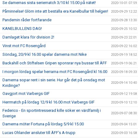
Se damernas sista seriematch 3/10 kl 15.00 på nätet!
2020-10-01 07:59
Påminnelse! Glöm inte att beställa era Kanelbullar till helgen!
2020-09-29 12:22
Pandemin råder fortfarande
2020-09-28 13:30
KANELBULLENS DAG!
2020-09-25 10:52
Damlaget klara för division 2!
2020-09-23 22:01
Vinst mot FC Rosengård
2020-09-22 16:02
Söndag, 20/9 kl 16.00 spelar damerna mot Nike
2020-09-19 18:52
Backahill och Stiftelsen Gripen sponsrar nya bussar till ÄFF
2020-09-19 06:21
I morgon lördag spelar herrarna mot FC Rosengård kl 16.00
2020-09-18 09:33
Damerna sopar rent i sin serie. Hur går det på onsdag mot
2020-09-14 10:40
Kvidinge?
Oavgjort mot Varbergs GIF
2020-09-12 19:58
Herrmatch på lördag 12/9 kl 16.00 mot Varbergs GIF
2020-09-10 12:10
Federico - En sportintresserad kille söker en värdfamilj i
2020-09-07 08:30
Sverige
Damerna möter Fortuna på lördag 5/9 kl 15.00
2020-09-04 15:01
Lucas Ohlander ansluter till ÄFF’s A-trupp
2020-09-03 16:58