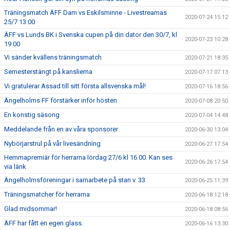
Träningsmatch ÄFF Dam vs Eskilsminne - Livestreamas
2020-07-24 15:12
25/7 13:00
ÄFF vs Lunds BK i Svenska cupen på din dator den 30/7, kl
2020-07-23 10:28
19:00
Vi sänder kvällens träningsmatch
2020-07-21 18:35
Semesterstängt på kanslierna
2020-07-17 07:13
Vi gratulerar Assad till sitt första allsvenska mål!
2020-07-16 18:56
Ängelholms FF förstärker inför hösten
2020-07-08 20:50
En konstig säsong
2020-07-04 14:48
Meddelande från en av våra sponsorer
2020-06-30 13:04
Nybörjarstrul på vår livesändning
2020-06-27 17:54
Hemmapremiär för herrarna lördag 27/6 kl 16.00. Kan ses
2020-06-26 17:54
via länk
Ängelholmsföreningar i samarbete på stan v. 33
2020-06-25 11:39
Träningsmatcher för herrarna
2020-06-18 12:18
Glad midsommar!
2020-06-18 08:56
ÄFF har fått en egen glass.
2020-06-16 13:30