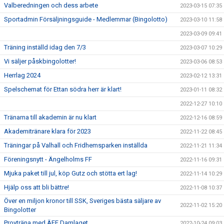
Valberedningen och dess arbete
2023-03-15 07:35
Sportadmin Försäljningsguide - Medlemmar (Bingolotto)
2023-03-10 11:58
2023-03-09 09:41
Träning inställd idag den 7/3
2023-03-07 10:29
Vi säljer påskbingolotter!
2023-03-06 08:53
Herrlag 2024
2023-02-12 13:31
Spelschemat för Ettan södra herr är klart!
2023-01-11 08:32
2022-12-27 10:10
Tränarna till akademin är nu klart
2022-12-16 08:59
Akademitränare klara för 2023
2022-11-22 08:45
Träningar på Valhall och Fridhemsparken inställda
2022-11-21 11:34
Föreningsnytt - Ängelholms FF
2022-11-16 09:31
Mjuka paket till jul, köp Gutz och stötta ert lag!
2022-11-14 10:29
Hjälp oss att bli bättre!
2022-11-08 10:37
Över en miljon kronor till SSK, Sveriges bästa säljare av
2022-11-02 15:20
Bingolotter
Provträna med ÄFF Damlaget
2022-10-24 09:03