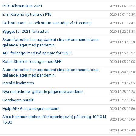
P19 i Allsvenskan 2021
2020-12-04 15:27
Emil Karemo ny tränare i P15
2020-12-01 10:35
Ge bort sport i jul och stötta samtidigt vår förening!
2020-12-01 07:47
Bygget för 2021 fortsätter!
2020-11-22 08:33
Skånefotbollen har uppdaterat sina rekommendationer
2020-11-18 10:53
gällande läget med pandemin.
ÄFF förlänger med två spelare för 2021!
2020-11-15 08:27
Robin Streifert förlänger med ÄFF
2020-11-05 22:05
Skånefotbollen har uppdaterat sina rekommendationer
2020-10-29 08:10
gällande läget med pandemin.
Inställd kvalmatch
2020-10-28 17:35
Nya restriktioner gällande pågående pandemi!
2020-10-28 10:28
Höstlägret inställt!
2020-10-27 16:04
Hjälp AKEA att besegra cancern!
2020-10-08 19:50
Sista hemmamatchen (förhoppningsvis) på lördag 10/10 kl
2020-10-07 16:06
16.00
2020-10-03 17:49