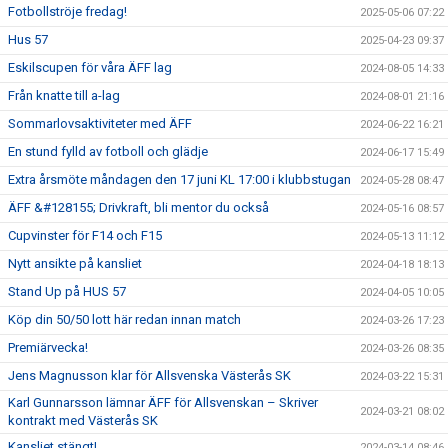
Fotbollströje fredag!
2025-05-06 07:22
Hus 57
2025-04-23 09:37
Eskilscupen för våra ÄFF lag
2024-08-05 14:33
Från knatte till a-lag
2024-08-01 21:16
Sommarlovsaktiviteter med ÄFF
2024-06-22 16:21
En stund fylld av fotboll och glädje
2024-06-17 15:49
Extra årsmöte måndagen den 17 juni KL 17:00 i klubbstugan
2024-05-28 08:47
ÄFF &#128155; Drivkraft, bli mentor du också
2024-05-16 08:57
Cupvinster för F14 och F15
2024-05-13 11:12
Nytt ansikte på kansliet
2024-04-18 18:13
Stand Up på HUS 57
2024-04-05 10:05
Köp din 50/50 lott här redan innan match
2024-03-26 17:23
Premiärvecka!
2024-03-26 08:35
Jens Magnusson klar för Allsvenska Västerås SK
2024-03-22 15:31
Karl Gunnarsson lämnar ÄFF för Allsvenskan – Skriver
2024-03-21 08:02
kontrakt med Västerås SK
Kansliet stängt!
2024-03-14 08:46