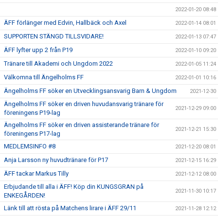
2022-01-20 08:48
ÄFF förlänger med Edvin, Hallbäck och Axel
2022-01-14 08:01
SUPPORTEN STÄNGD TILLSVIDARE!
2022-01-13 07:47
ÄFF lyfter upp 2 från P19
2022-01-10 09:20
Tränare till Akademi och Ungdom 2022
2022-01-05 11:24
Välkomna till Ängelholms FF
2022-01-01 10:16
Ängelholms FF söker en Utvecklingsansvarig Barn & Ungdom
2021-12-30
Ängelholms FF söker en driven huvudansvarig tränare för
2021-12-29 09:00
föreningens P19-lag
Ängelholms FF söker en driven assisterande tränare för
2021-12-21 15:30
föreningens P17-lag
MEDLEMSINFO #8
2021-12-20 08:01
Anja Larsson ny huvudtränare för P17
2021-12-15 16:29
ÄFF tackar Markus Tilly
2021-12-12 08:00
Erbjudande till alla i ÄFF! Köp din KUNGSGRAN på
2021-11-30 10:17
ENKEGÅRDEN!
Länk till att rösta på Matchens lirare i ÄFF 29/11
2021-11-28 12:12