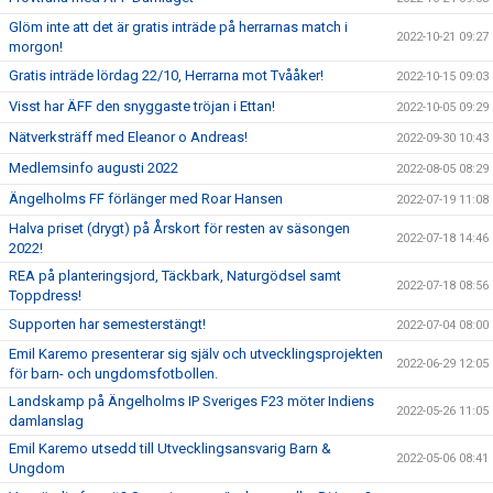
Glöm inte att det är gratis inträde på herrarnas match i
2022-10-21 09:27
morgon!
Gratis inträde lördag 22/10, Herrarna mot Tvååker!
2022-10-15 09:03
Visst har ÄFF den snyggaste tröjan i Ettan!
2022-10-05 09:29
Nätverksträff med Eleanor o Andreas!
2022-09-30 10:43
Medlemsinfo augusti 2022
2022-08-05 08:29
Ängelholms FF förlänger med Roar Hansen
2022-07-19 11:08
Halva priset (drygt) på Årskort för resten av säsongen
2022-07-18 14:46
2022!
REA på planteringsjord, Täckbark, Naturgödsel samt
2022-07-18 08:56
Toppdress!
Supporten har semesterstängt!
2022-07-04 08:00
Emil Karemo presenterar sig själv och utvecklingsprojekten
2022-06-29 12:05
för barn- och ungdomsfotbollen.
Landskamp på Ängelholms IP Sveriges F23 möter Indiens
2022-05-26 11:05
damlanslag
Emil Karemo utsedd till Utvecklingsansvarig Barn &
2022-05-06 08:41
Ungdom