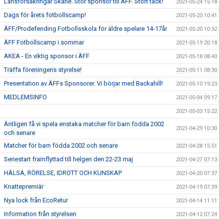
Länsförsäkringar Skåne. Stor sponsor till ÄFF. Stort tack!
2021-05-24 15:18
Dags för årets fotbollscamp!
2021-05-20 10:41
ÄFF/Prodefending Fotbollsskola för äldre spelare 14-17år
2021-05-20 10:32
ÄFF Fotbollscamp i sommar
2021-05-19 20:18
AKEA - En viktig sponsor i ÄFF
2021-05-18 08:40
Träffa föreningens styrelse!
2021-05-11 08:30
Presentation av ÄFFs Sponsorer. Vi börjar med Backahill!
2021-05-10 19:23
MEDLEMSINFO
2021-05-04 09:17
2021-05-03 15:22
Äntligen få vi spela enstaka matcher för barn födda 2002
2021-04-29 10:30
och senare
Matcher för barn födda 2002 och senare
2021-04-28 15:51
Seriestart framflyttad till helgen den 22-23 maj
2021-04-27 07:13
HÄLSA, RÖRELSE, IDROTT OCH KUNSKAP
2021-04-20 07:37
Knattepremiär
2021-04-19 07:39
Nya lock från EcoRetur
2021-04-14 11:11
Information från styrelsen
2021-04-12 07:24