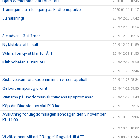
Björn Westerblad klar för ett år till
2020-01-15 10:46
Träningarna är i full gång på Fridhemsparken
2020-01-14 11:17
Julhälsning!
2019-12-20 07:42
2019-12-18 08:54
3:e advent=3 stjärnor
2019-12-15 15:16
Ny klubbchef tillsatt.
2019-12-12 11:59
Wilma Törnqvist klar för ÄFF
2019-12-09 11:53
Klubbchefen slutar i ÄFF
2019-12-02 09:58
2019-11-26 09:44
Sista veckan för akademin innan vinteruppehåll
2019-11-25 08:34
Ge bort en sportig dröm!
2019-11-22 09:50
Vinnarna på ungdomsavslutningens tipspromenad
2019-11-22 07:43
Köp din Bingolott av vårt P13 lag
2019-11-15 09:16
Avslutning för ungdomslagen söndagen den 3 november
2019-10-30 09:04
KL 11:00
2019-10-19 10:02
Vi välkomnar Mikael " Ragge" Ragvald till ÄFF
2019-08-28 11:46