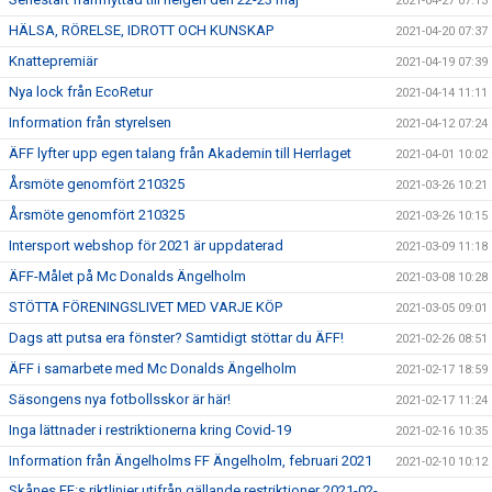
2021-04-27 07:13
HÄLSA, RÖRELSE, IDROTT OCH KUNSKAP
2021-04-20 07:37
Knattepremiär
2021-04-19 07:39
Nya lock från EcoRetur
2021-04-14 11:11
Information från styrelsen
2021-04-12 07:24
ÄFF lyfter upp egen talang från Akademin till Herrlaget
2021-04-01 10:02
Årsmöte genomfört 210325
2021-03-26 10:21
Årsmöte genomfört 210325
2021-03-26 10:15
Intersport webshop för 2021 är uppdaterad
2021-03-09 11:18
ÄFF-Målet på Mc Donalds Ängelholm
2021-03-08 10:28
STÖTTA FÖRENINGSLIVET MED VARJE KÖP
2021-03-05 09:01
Dags att putsa era fönster? Samtidigt stöttar du ÄFF!
2021-02-26 08:51
ÄFF i samarbete med Mc Donalds Ängelholm
2021-02-17 18:59
Säsongens nya fotbollsskor är här!
2021-02-17 11:24
Inga lättnader i restriktionerna kring Covid-19
2021-02-16 10:35
Information från Ängelholms FF Ängelholm, februari 2021
2021-02-10 10:12
Skånes FF:s riktlinjer utifrån gällande restriktioner 2021-02-