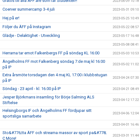
Grattis till alla ÄFF:are som tar Studenten!!
2023-06-09 10:18
Coerver summercamp 3-4 juli
2023-05-31 09:10
Hej på er!
2023-05-25 10:49
Följer du ÄFF på Instagram
2023-05-22 08:57
Glädje - Delaktighet - Utveckling
2023-05-17 16:48
2023-05-08 08:41
Herrarna tar emot Falkenbergs FF på söndag KL 16:00
2023-05-03 10:53
Ängelholms FF mot Falkenberg söndag 7:de maj kl 16:00
2023-05-02 11:02
på IP
Extra årsmöte torsdagen den 4 maj KL 17:00 i klubbstugan
2023-04-24 07:30
på IP
Söndag - 23 april - kl. 16.00 på IP
2023-04-21 08:49
Jesper Björkmans insamling för Börje Salming ALS
2023-04-12 17:22
Stiftelse
Helsingborgs IF och Ängelholms FF fördjupar sitt
2023-04-06 12:04
sportsliga samarbete
2023-04-01 16:46
Sto&#776;tta ÄFF och streama massor av sport pa&#778;
2023-03-31 11:44
C More!