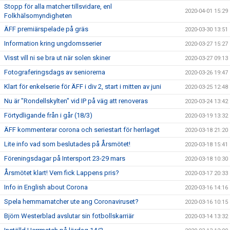
Stopp för alla matcher tillsvidare, enl
2020-04-01 15:29
Folkhälsomyndigheten
ÄFF premiärspelade på gräs
2020-03-30 13:51
Information kring ungdomsserier
2020-03-27 15:27
Visst vill ni se bra ut när solen skiner
2020-03-27 09:13
Fotograferingsdags av seniorerna
2020-03-26 19:47
Klart för enkelserie för ÄFF i div 2, start i mitten av juni
2020-03-25 12:48
Nu är "Rondellskylten" vid IP på väg att renoveras
2020-03-24 13:42
Förtydligande från i går (18/3)
2020-03-19 13:32
ÄFF kommenterar corona och seriestart för herrlaget
2020-03-18 21:20
Lite info vad som beslutades på Årsmötet!
2020-03-18 15:41
Föreningsdagar på Intersport 23-29 mars
2020-03-18 10:30
Årsmötet klart! Vem fick Lappens pris?
2020-03-17 20:33
Info in English about Corona
2020-03-16 14:16
Spela hemmamatcher ute ang Coronaviruset?
2020-03-16 10:15
Björn Westerblad avslutar sin fotbollskarriär
2020-03-14 13:32