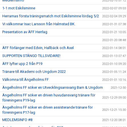
Medlemsinfo
2022-02-10 07:12
1-1 mot Eskilsminne
2022-02-07 09:03
Herrarnas första träningsmatch mot Eskilsminne lördag 5/2
2022-02-04 09:29
Vi välkomnar Isac Larsson från Halmstad BK.
2022-01-31 07:38
Presentation av ÄFF Herrlag
2022-01-21 10:05
2022-01-20 08:48
ÄFF förlänger med Edvin, Hallbäck och Axel
2022-01-14 08:01
SUPPORTEN STÄNGD TILLSVIDARE!
2022-01-13 07:47
ÄFF lyfter upp 2 från P19
2022-01-10 09:20
Tränare till Akademi och Ungdom 2022
2022-01-05 11:24
Välkomna till Ängelholms FF
2022-01-01 10:16
Ängelholms FF söker en Utvecklingsansvarig Barn & Ungdom
2021-12-30
Ängelholms FF söker en driven huvudansvarig tränare för
2021-12-29 09:00
föreningens P19-lag
Ängelholms FF söker en driven assisterande tränare för
2021-12-21 15:30
föreningens P17-lag
MEDLEMSINFO #8
2021-12-20 08:01