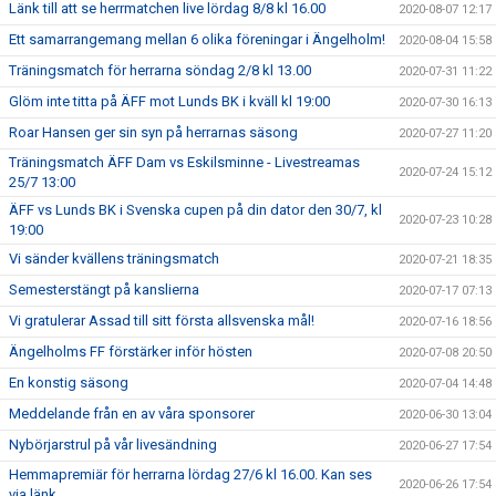
Länk till att se herrmatchen live lördag 8/8 kl 16.00
2020-08-07 12:17
Ett samarrangemang mellan 6 olika föreningar i Ängelholm!
2020-08-04 15:58
Träningsmatch för herrarna söndag 2/8 kl 13.00
2020-07-31 11:22
Glöm inte titta på ÄFF mot Lunds BK i kväll kl 19:00
2020-07-30 16:13
Roar Hansen ger sin syn på herrarnas säsong
2020-07-27 11:20
Träningsmatch ÄFF Dam vs Eskilsminne - Livestreamas
2020-07-24 15:12
25/7 13:00
ÄFF vs Lunds BK i Svenska cupen på din dator den 30/7, kl
2020-07-23 10:28
19:00
Vi sänder kvällens träningsmatch
2020-07-21 18:35
Semesterstängt på kanslierna
2020-07-17 07:13
Vi gratulerar Assad till sitt första allsvenska mål!
2020-07-16 18:56
Ängelholms FF förstärker inför hösten
2020-07-08 20:50
En konstig säsong
2020-07-04 14:48
Meddelande från en av våra sponsorer
2020-06-30 13:04
Nybörjarstrul på vår livesändning
2020-06-27 17:54
Hemmapremiär för herrarna lördag 27/6 kl 16.00. Kan ses
2020-06-26 17:54
via länk