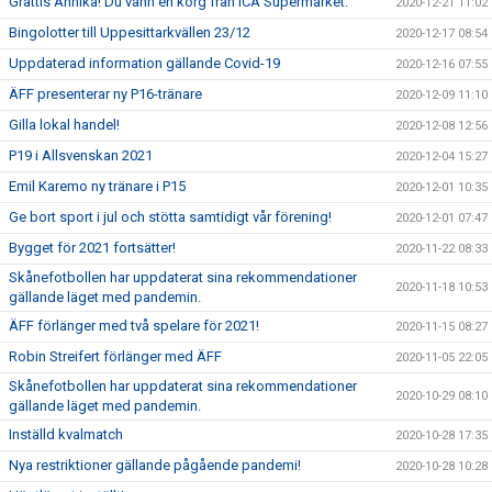
Grattis Annika! Du vann en korg från ICA Supermarket.
2020-12-21 11:02
Bingolotter till Uppesittarkvällen 23/12
2020-12-17 08:54
Uppdaterad information gällande Covid-19
2020-12-16 07:55
ÄFF presenterar ny P16-tränare
2020-12-09 11:10
Gilla lokal handel!
2020-12-08 12:56
P19 i Allsvenskan 2021
2020-12-04 15:27
Emil Karemo ny tränare i P15
2020-12-01 10:35
Ge bort sport i jul och stötta samtidigt vår förening!
2020-12-01 07:47
Bygget för 2021 fortsätter!
2020-11-22 08:33
Skånefotbollen har uppdaterat sina rekommendationer
2020-11-18 10:53
gällande läget med pandemin.
ÄFF förlänger med två spelare för 2021!
2020-11-15 08:27
Robin Streifert förlänger med ÄFF
2020-11-05 22:05
Skånefotbollen har uppdaterat sina rekommendationer
2020-10-29 08:10
gällande läget med pandemin.
Inställd kvalmatch
2020-10-28 17:35
Nya restriktioner gällande pågående pandemi!
2020-10-28 10:28