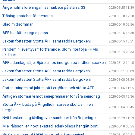
Ängelholmsföreningar i samarbete på stan v. 33
2020-06-25 11:39
Träningsmatcher för herrarna
2020-06-18 12:18
Glad midsommar!
2020-06-18 08:56
ÄFF har fått en egen glass.
2020-06-16 13:30
Jakten fortsätter! Stötta ÄFF samt rädda Lergöken!
2020-06-15 13:51
Pandemin lever tyvärr fortfarande! Glöm inte följa FHMs
2020-06-14 20:33
riktlinjer.
ÄFFs damlag säljer Bjäre chips imorgon på fridhemsparken
2020-06-12 14:15
Jakten fortsätter! Stötta ÄFF samt rädda Lergöken!
2020-06-11 08:09
Jakten fortsätter! Stötta ÄFF samt rädda Lergöken!
2020-06-08 08:29
Fortsättningen på jakten på Lergöken och stötta ÄFF
2020-06-06 11:55
Äntligen stormar vi mot seriepremiärer för våra seniorlag
2020-06-05 13:36
Stötta ÄFF, buda på Ängelholmspresentkort, vinn en
2020-06-04 08:45
Lergök!
Nytt besked ang tävlingsverksamheter från Regeringen
2020-05-29 11:19
Mie Pålsson, en högt skattad ledarkollega har gått bort.
2020-05-18 08:55
Nu ökar vi tempot i hjärtesupporter-kampanjen!
2020-05-15 20:21