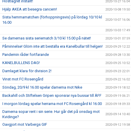
Höstlägret inställt!
2020-10-27 16:04
Hjälp AKEA att besegra cancern!
2020-10-08 19:50
Sista hemmamatchen (förhoppningsvis) på lördag 10/10 kl
2020-10-07 16:06
16.00
2020-10-03 17:49
Se damernas sista seriematch 3/10 kl 15.00 på nätet!
2020-10-01 07:59
Påminnelse! Glöm inte att beställa era Kanelbullar till helgen!
2020-09-29 12:22
Pandemin råder fortfarande
2020-09-28 13:30
KANELBULLENS DAG!
2020-09-25 10:52
Damlaget klara för division 2!
2020-09-23 22:01
Vinst mot FC Rosengård
2020-09-22 16:02
Söndag, 20/9 kl 16.00 spelar damerna mot Nike
2020-09-19 18:52
Backahill och Stiftelsen Gripen sponsrar nya bussar till ÄFF
2020-09-19 06:21
I morgon lördag spelar herrarna mot FC Rosengård kl 16.00
2020-09-18 09:33
Damerna sopar rent i sin serie. Hur går det på onsdag mot
2020-09-14 10:40
Kvidinge?
Oavgjort mot Varbergs GIF
2020-09-12 19:58