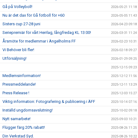
Gå på Volleyboll!
2026-05-21 11:18
Nu är det dax för Gå fotboll för +60
2026-05-05 11:43
Sisters cup 27-28 juni
2026-04-23 09:18
Seriepremiär för vårt Herrlag, långfredag KL 13:00!
2026-03-31 11:24
Årsmöte för medlemmar i Ängelholms FF
2026-02-23 10:31
Vi Behöver bli fler!
2026-02-18 09:27
Utförsäljning!
2026-01-29 09:25
2025-12-15 09:23
Medlemsinformation!
2025-12-12 11:56
Pressmeddelande!
2025-12-11 13:29
Press Release !
2025-12-03 15:27
Viktig information: Fotografering & publicering i ÄFF
2025-10-14 07:16
Inställd ungdomsavslutning!
2025-10-02 09:18
Nytt samarbete!
2025-09-03 10:21
Flügger färg 20% rabatt!
2025-08-26 11:25
Din Verkstad Syd.
2025-08-26 10:22