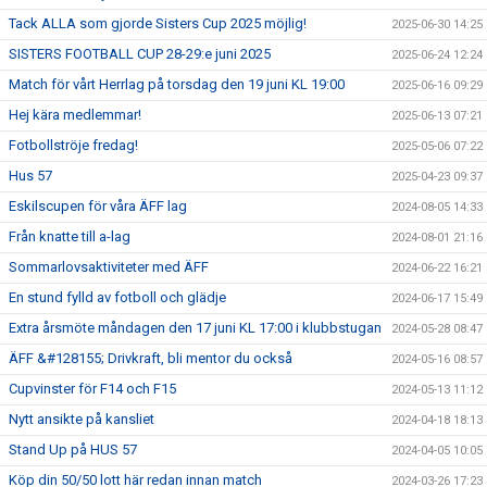
Tack ALLA som gjorde Sisters Cup 2025 möjlig!
2025-06-30 14:25
SISTERS FOOTBALL CUP 28-29:e juni 2025
2025-06-24 12:24
Match för vårt Herrlag på torsdag den 19 juni KL 19:00
2025-06-16 09:29
Hej kära medlemmar!
2025-06-13 07:21
Fotbollströje fredag!
2025-05-06 07:22
Hus 57
2025-04-23 09:37
Eskilscupen för våra ÄFF lag
2024-08-05 14:33
Från knatte till a-lag
2024-08-01 21:16
Sommarlovsaktiviteter med ÄFF
2024-06-22 16:21
En stund fylld av fotboll och glädje
2024-06-17 15:49
Extra årsmöte måndagen den 17 juni KL 17:00 i klubbstugan
2024-05-28 08:47
ÄFF &#128155; Drivkraft, bli mentor du också
2024-05-16 08:57
Cupvinster för F14 och F15
2024-05-13 11:12
Nytt ansikte på kansliet
2024-04-18 18:13
Stand Up på HUS 57
2024-04-05 10:05
Köp din 50/50 lott här redan innan match
2024-03-26 17:23