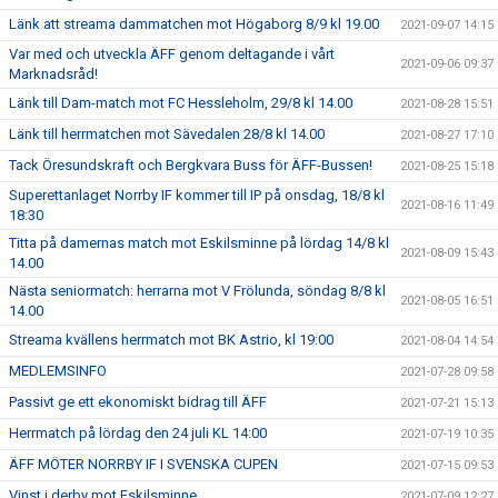
Länk att streama dammatchen mot Högaborg 8/9 kl 19.00
2021-09-07 14:15
Var med och utveckla ÄFF genom deltagande i vårt
2021-09-06 09:37
Marknadsråd!
Länk till Dam-match mot FC Hessleholm, 29/8 kl 14.00
2021-08-28 15:51
Länk till herrmatchen mot Sävedalen 28/8 kl 14.00
2021-08-27 17:10
Tack Öresundskraft och Bergkvara Buss för ÄFF-Bussen!
2021-08-25 15:18
Superettanlaget Norrby IF kommer till IP på onsdag, 18/8 kl
2021-08-16 11:49
18:30
Titta på damernas match mot Eskilsminne på lördag 14/8 kl
2021-08-09 15:43
14.00
Nästa seniormatch: herrarna mot V Frölunda, söndag 8/8 kl
2021-08-05 16:51
14.00
Streama kvällens herrmatch mot BK Astrio, kl 19:00
2021-08-04 14:54
MEDLEMSINFO
2021-07-28 09:58
Passivt ge ett ekonomiskt bidrag till ÄFF
2021-07-21 15:13
Herrmatch på lördag den 24 juli KL 14:00
2021-07-19 10:35
ÄFF MÖTER NORRBY IF I SVENSKA CUPEN
2021-07-15 09:53
Vinst i derby mot Eskilsminne
2021-07-09 12:27