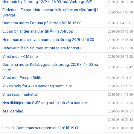
Herrmatch på lördag 12/9 kl 16.00 mot Varbergs GIF
2020-09-10 12:10
Federico - En sportintresserad kille söker en värdfamilj i
2020-09-07 08:30
Sverige
Damerna möter Fortuna på lördag 5/9 kl 15.00
2020-09-04 15:01
Lucas Ohlander ansluter till ÄFF’s A-trupp
2020-09-03 16:58
Herrarnas match livestreamas på lördag 29/8 kl 16.00
2020-08-27 08:38
Behöver ni ha hjälp med att putsa era fönster?
2020-08-25 10:58
Vinst mot IFK Malmö
2020-08-24 15:32
Damerna möter Kullabygden på lördag, 22/8 kl 14.00 på
2020-08-21 12:42
nätet
Vinst mot Prespa Birlik
2020-08-17 11:31
Vilken helg för ÄFFs seniorlag samt P19!
2020-08-17 08:21
Vinst i sommarhetta!
2020-08-11 15:50
Nya riktlinjer från SvFF ang publik på våra matcher
2020-08-11 12:55
ÄFF damlag
2020-08-10 09:57
2020-08-10 09:32
Länk till Damernas seriepremiär 11/8 kl 19.00
2020-08-10 08:30