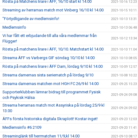
Rösta på Matchens lirare i ÄFF, 16/10 start kl 14.00
2021-10-16 12:23
Streaming av herrarnas match mot Vinberg 16/10 kl 14.00
2021-10-15 10:11
”Förtydligande av medlemsinfo!
2021-10-13 13:31
Medlemsinfo
2021-10-13 06:48
Vi har fått ett erbjudande till alla våra medlemmar från
2021-10-12 13:34
Flügger!
Rösta på matchens lirare i ÄFF, 10/10. Matchstart kl 14.00
2021-10-10 11:04
Streama ÄFF vs Varbergs GIF söndag 10/10 kl 14:00
2021-10-10 08:05
Rösta på matchens lirare i ÄFF Dam, lördag 9/10 kl 14.00
2021-10-09 12:57
Streama damernas sista seriematch på lördag 9/10
2021-10-08 10:22
Streama damernas matchen mot HGH FC 26/9 kl 14.00
2021-09-25 15:23
Supporterklubben lämnar bidrag till programmet Fysisk
2021-09-24 09:08
och Psykisk Hälsa
Streama herrarnas match mot Assyriska på lördag 25/9 kl
2021-09-24 09:02
13.00
ÄFFs första historiska digitala Skraplott! Kostar inget!
2021-09-23 12:03
Medlemsinfo #6 2109
2021-09-20 11:41
Streaminglänk till herrmatchen 11/9,kl 14.00
2021-09-10 08:17