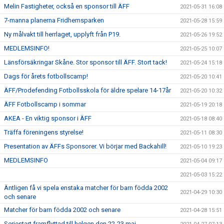
Melin Fastigheter, också en sponsor till ÄFF
2021-05-31 16:08
7-manna planerna Fridhemsparken
2021-05-28 15:59
Ny målvakt till herrlaget, upplyft från P19.
2021-05-26 19:52
MEDLEMSINFO!
2021-05-25 10:07
Länsförsäkringar Skåne. Stor sponsor till ÄFF. Stort tack!
2021-05-24 15:18
Dags för årets fotbollscamp!
2021-05-20 10:41
ÄFF/Prodefending Fotbollsskola för äldre spelare 14-17år
2021-05-20 10:32
ÄFF Fotbollscamp i sommar
2021-05-19 20:18
AKEA - En viktig sponsor i ÄFF
2021-05-18 08:40
Träffa föreningens styrelse!
2021-05-11 08:30
Presentation av ÄFFs Sponsorer. Vi börjar med Backahill!
2021-05-10 19:23
MEDLEMSINFO
2021-05-04 09:17
2021-05-03 15:22
Äntligen få vi spela enstaka matcher för barn födda 2002
2021-04-29 10:30
och senare
Matcher för barn födda 2002 och senare
2021-04-28 15:51
Seriestart framflyttad till helgen den 22-23 maj