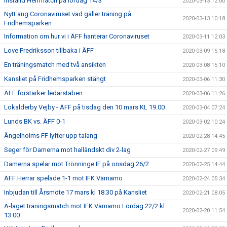
Inställd Herrmatch på lördag 14/3
2020-03-13 12:00
Nytt ang Coronaviruset vad gäller träning på
2020-03-13 10:18
Fridhemsparken
Information om hur vi i ÄFF hanterar Coronaviruset
2020-03-11 12:03
Love Fredriksson tillbaka i ÄFF
2020-03-09 15:18
En träningsmatch med två ansikten
2020-03-08 15:10
Kansliet på Fridhemsparken stängt
2020-03-06 11:30
ÄFF förstärker ledarstaben
2020-03-06 11:26
Lokalderby Vejby - ÄFF på tisdag den 10 mars KL 19.00
2020-03-04 07:24
Lunds BK vs. ÄFF 0-1
2020-03-02 10:24
Ängelholms FF lyfter upp talang
2020-02-28 14:45
Seger för Damerna mot halländskt div 2-lag
2020-02-27 09:49
Damerna spelar mot Trönninge IF på onsdag 26/2
2020-02-25 14:44
ÄFF Herrar spelade 1-1 mot IFK Värnamo
2020-02-24 05:34
Inbjudan till Årsmöte 17 mars kl 18.30 på Kansliet
2020-02-21 08:05
A-laget träningsmatch mot IFK Värnamo Lördag 22/2 kl
2020-02-20 11:54
13:00