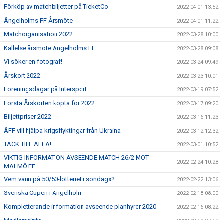
Förköp av matchbiljetter på TicketCo
2022-04-01 13:52
Ängelholms FF Årsmöte
2022-04-01 11:22
Matchorganisation 2022
2022-03-28 10:00
Kallelse årsmöte Ängelholms FF
2022-03-28 09:08
Vi söker en fotograf!
2022-03-24 09:49
Årskort 2022
2022-03-23 10:01
Föreningsdagar på Intersport
2022-03-19 07:52
Första Årskorten köpta för 2022
2022-03-17 09:20
Biljettpriser 2022
2022-03-16 11:23
ÄFF vill hjälpa krigsflyktingar från Ukraina
2022-03-12 12:32
TACK TILL ALLA!
2022-03-01 10:52
VIKTIG INFORMATION AVSEENDE MATCH 26/2 MOT
2022-02-24 10:28
MALMÖ FF
Vem vann på 50/50-lotteriet i söndags?
2022-02-22 13:06
Svenska Cupen i Ängelholm
2022-02-18 08:00
Kompletterande information avseende planhyror 2020
2022-02-16 08:22