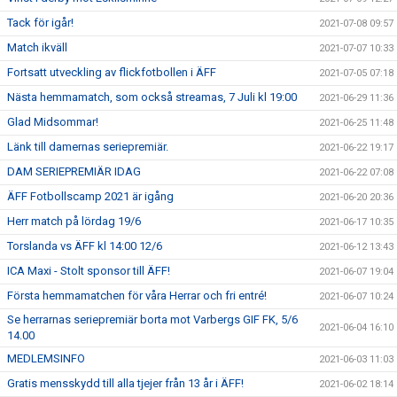
Tack för igår!
2021-07-08 09:57
Match ikväll
2021-07-07 10:33
Fortsatt utveckling av flickfotbollen i ÄFF
2021-07-05 07:18
Nästa hemmamatch, som också streamas, 7 Juli kl 19:00
2021-06-29 11:36
Glad Midsommar!
2021-06-25 11:48
Länk till damernas seriepremiär.
2021-06-22 19:17
DAM SERIEPREMIÄR IDAG
2021-06-22 07:08
ÄFF Fotbollscamp 2021 är igång
2021-06-20 20:36
Herr match på lördag 19/6
2021-06-17 10:35
Torslanda vs ÄFF kl 14:00 12/6
2021-06-12 13:43
ICA Maxi - Stolt sponsor till ÄFF!
2021-06-07 19:04
Första hemmamatchen för våra Herrar och fri entré!
2021-06-07 10:24
Se herrarnas seriepremiär borta mot Varbergs GIF FK, 5/6
2021-06-04 16:10
14.00
MEDLEMSINFO
2021-06-03 11:03
Gratis mensskydd till alla tjejer från 13 år i ÄFF!
2021-06-02 18:14