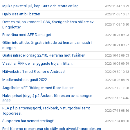
Mjuka paket till jul, köp Gutz och stötta ert lag!
2022-11-14 10:29
Hjälp oss att bli bättre!
2022-11-08 10:37
Över en miljon kronor till SSK, Sveriges bästa säljare av
2022-11-02 15:20
Bingolotter
Provträna med ÄFF Damlaget
2022-10-24 09:03
Glöm inte att det är gratis inträde på herrarnas match i
2022-10-21 09:27
morgon!
Gratis inträde lördag 22/10, Herrarna mot Tvååker!
2022-10-15 09:03
Visst har ÄFF den snyggaste tröjan i Ettan!
2022-10-05 09:29
Nätverksträff med Eleanor o Andreas!
2022-09-30 10:43
Medlemsinfo augusti 2022
2022-08-05 08:29
Ängelholms FF förlänger med Roar Hansen
2022-07-19 11:08
Halva priset (drygt) på Årskort för resten av säsongen
2022-07-18 14:46
2022!
REA på planteringsjord, Täckbark, Naturgödsel samt
2022-07-18 08:56
Toppdress!
Supporten har semesterstängt!
2022-07-04 08:00
Emil Karemo presenterar sig själv och utvecklingsprojekten