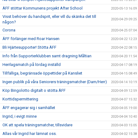
ÄFF stöttar Kommunens projekt After School
2020-05-13 16:09
Visst behöver du handsprit, eller vill du skänka det till
2020-04-29 09:25
någon?
Corona
2020-04-25 07:04
ÄFF förlänger med Roar Hansen
2020-04-22 12:23
Bli Hjärtesupporter! Stötta ÄFF
2020-04-22 08:15
Info från Supporterklubben samt dragning Måltian
2020-04-20 11:54
Herrlagsmatch på lördag inställd
2020-04-17 08:19
Tillfälliga, begränsade öppettider på Kansliet
2020-04-15 08:49
Ingen publik på våra Seniorers träningsmatcher (Dam/Herr)
2020-04-14 10:19
Köp Bingolotto digitalt o stötta ÄFF
2020-04-09 12:59
Korttidspermittering
2020-04-07 15:32
ÄFF engagerar sig i samhället
2020-04-05 19:00
Ingrid, i evigt minne
2020-04-04 10:40
OK att spela träningsmatcher, tillsvidare
2020-04-03 15:05
Allas vår Ingrid har lämnat oss.
2020-04-02 15:38