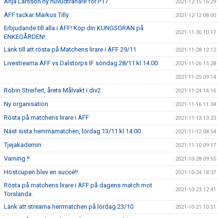
Anja Larsson ny huvudtränare för P17
2021-12-15 16:29
ÄFF tackar Markus Tilly
2021-12-12 08:00
Erbjudande till alla i ÄFF! Köp din KUNGSGRAN på
2021-11-30 10:17
ENKEGÅRDEN!
Länk till att rösta på Matchens lirare i ÄFF 29/11
2021-11-28 12:12
Livestreama ÄFF vs Dalstorps IF söndag 28/11 kl 14.00
2021-11-26 15:28
2021-11-25 09:14
Robin Streifert, årets Målvakt i div2
2021-11-24 14:16
Ny organisation
2021-11-16 11:34
Rösta på matchens lirare i ÄFF
2021-11-13 13:23
Näst sista hemmamatchen, lördag 13/11 kl 14:00
2021-11-12 08:54
Tjejakademin
2021-11-10 09:17
Varning !!
2021-10-28 09:55
Höstcupen blev en succé!!
2021-10-24 18:37
Rösta på matchens lirare i ÄFF på dagens match mot
2021-10-23 12:41
Torslanda.
Länk att streama herrmatchen på lördag 23/10
2021-10-21 10:51