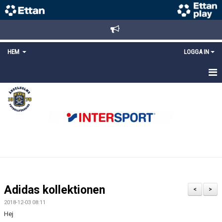
HEM
LOGGA IN
STARTSIDA
NYHETER
ANMÄLAN/REGISTRERING
POLICYS
FÖRKÖP BILJETTER
Adidas kollektionen
<
>
LÄNKAR
2018-12-03 08:11
Hej