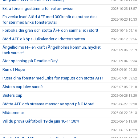
2023-10-24 11:30
Extra föreningsstämma för val av revisor
2023-10-23 13:57
En vecka kvar! Stöd ÄFF med 300kr när du putsar dina
2023-10-23 10:33
fönster med Eriks fönsterputs!
Förboka din gran och stötta ÄFF och samhället i stort!
2023-10-16 09:16
Stöd ÄFF o köpa Julkalender o Idrottsrabatten
2023-10-12 09:56
Ängelholms FF- en kraft i Ängelholms kommun, mycket
2023-09-06 09:19
tack vare er!
Stor spänning på Deadline Day!
2023-09-04 09:34
Run of Hope
2023-09-01 09:33
Putsa dina fönster med Eriks fönsterputs och stötta ÄFF!
2023-07-31 09:52
Sisters cup blev succé
2023-07-05 07:18
Sisters cup
2023-06-28 11:20
Stötta ÄFF och streama massor av sport på C More!
2023-06-27 09:20
Midsommar
2023-06-22 08:13
Vill du prova Gåfotboll 19:de juni 10-11:30?!
2023-06-16 11:50
2023-06-15 10:29