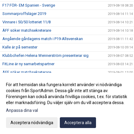
F17 FÖR- EM Spanien - Sverige
2019-08-18 08:20
Sommarproffsläger 2019
2019-08-14 11:14
Vinnare i 50/50 lotteriet 11/8
2019-08-14 10:21
ÄFF söker matchsekreterare
2019-08-14 10:18
Angående gårdagens match i P19-Allsvenskan
2019-08-11 11:42
Kalle är på semester
2019-08-10 09:14
Klubbchefen Helena Wennerström presenterar sig
2019-08-07 08:52
FitLine är ny samarbetspartner
2019-08-03 14:21
ÄFF söker matchsekreterare
2019-08-01 13:00
Flera lag drar igång igen
2019-07-22 14:01
För att hemsidan ska fungera korrekt använder vi nödvändiga
Bemanning på våra kanslier i sommar
2019-07-04 08:02
cookies från SportAdmin. Dessa går inte att stänga av.
Föreningen kan också använda frivilliga cookies, t.ex. för statistik
Vinnare i 50/50 lotteriet 29/6
2019-07-01 14:32
eller marknadsföring. Du väljer själv om du vill acceptera dessa.
Lyckad Sisters Football Cup
2019-07-01 11:56
Anpassa dina val
Ladda ner Min Fotboll-appen
2019-06-22 12:00
Dan Norberg har gått STAC-utbildning
Acceptera nödvändiga
Acceptera alla
2019-06-21 12:00
Glad midsommar!
2019-06-20 10:34