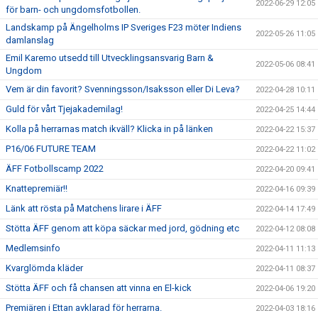
2022-06-29 12:05
för barn- och ungdomsfotbollen.
Landskamp på Ängelholms IP Sveriges F23 möter Indiens
2022-05-26 11:05
damlanslag
Emil Karemo utsedd till Utvecklingsansvarig Barn &
2022-05-06 08:41
Ungdom
Vem är din favorit? Svenningsson/Isaksson eller Di Leva?
2022-04-28 10:11
Guld för vårt Tjejakademilag!
2022-04-25 14:44
Kolla på herrarnas match ikväll? Klicka in på länken
2022-04-22 15:37
P16/06 FUTURE TEAM
2022-04-22 11:02
ÄFF Fotbollscamp 2022
2022-04-20 09:41
Knattepremiär!!
2022-04-16 09:39
Länk att rösta på Matchens lirare i ÄFF
2022-04-14 17:49
Stötta ÄFF genom att köpa säckar med jord, gödning etc
2022-04-12 08:08
Medlemsinfo
2022-04-11 11:13
Kvarglömda kläder
2022-04-11 08:37
Stötta ÄFF och få chansen att vinna en El-kick
2022-04-06 19:20
Premiären i Ettan avklarad för herrarna.
2022-04-03 18:16