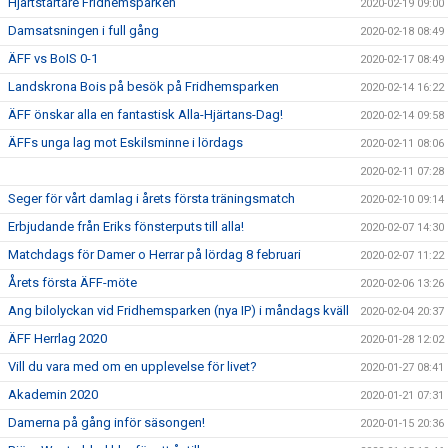
Hjärtstartare Fridhemsparken
2020-02-19 09:00
Damsatsningen i full gång
2020-02-18 08:49
ÄFF vs BoIS 0-1
2020-02-17 08:49
Landskrona Bois på besök på Fridhemsparken
2020-02-14 16:22
ÄFF önskar alla en fantastisk Alla-Hjärtans-Dag!
2020-02-14 09:58
ÄFFs unga lag mot Eskilsminne i lördags
2020-02-11 08:06
2020-02-11 07:28
Seger för vårt damlag i årets första träningsmatch
2020-02-10 09:14
Erbjudande från Eriks fönsterputs till alla!
2020-02-07 14:30
Matchdags för Damer o Herrar på lördag 8 februari
2020-02-07 11:22
Årets första ÄFF-möte
2020-02-06 13:26
Ang bilolyckan vid Fridhemsparken (nya IP) i måndags kväll
2020-02-04 20:37
ÄFF Herrlag 2020
2020-01-28 12:02
Vill du vara med om en upplevelse för livet?
2020-01-27 08:41
Akademin 2020
2020-01-21 07:31
Damerna på gång inför säsongen!
2020-01-15 20:36