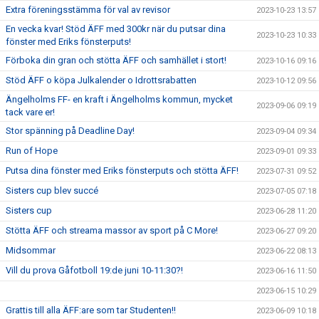
Extra föreningsstämma för val av revisor
2023-10-23 13:57
En vecka kvar! Stöd ÄFF med 300kr när du putsar dina
2023-10-23 10:33
fönster med Eriks fönsterputs!
Förboka din gran och stötta ÄFF och samhället i stort!
2023-10-16 09:16
Stöd ÄFF o köpa Julkalender o Idrottsrabatten
2023-10-12 09:56
Ängelholms FF- en kraft i Ängelholms kommun, mycket
2023-09-06 09:19
tack vare er!
Stor spänning på Deadline Day!
2023-09-04 09:34
Run of Hope
2023-09-01 09:33
Putsa dina fönster med Eriks fönsterputs och stötta ÄFF!
2023-07-31 09:52
Sisters cup blev succé
2023-07-05 07:18
Sisters cup
2023-06-28 11:20
Stötta ÄFF och streama massor av sport på C More!
2023-06-27 09:20
Midsommar
2023-06-22 08:13
Vill du prova Gåfotboll 19:de juni 10-11:30?!
2023-06-16 11:50
2023-06-15 10:29
Grattis till alla ÄFF:are som tar Studenten!!
2023-06-09 10:18