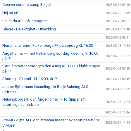
Coerver summercamp 3-4 juli
2023-05-31 09:10
Hej på er!
2023-05-25 10:49
Följer du ÄFF på Instagram
2023-05-22 08:57
Glädje - Delaktighet - Utveckling
2023-05-17 16:48
2023-05-08 08:41
Herrarna tar emot Falkenbergs FF på söndag KL 16:00
2023-05-03 10:53
Ängelholms FF mot Falkenberg söndag 7:de maj kl 16:00
2023-05-02 11:02
på IP
Extra årsmöte torsdagen den 4 maj KL 17:00 i klubbstugan
2023-04-24 07:30
på IP
Söndag - 23 april - kl. 16.00 på IP
2023-04-21 08:49
Jesper Björkmans insamling för Börje Salming ALS
2023-04-12 17:22
Stiftelse
Helsingborgs IF och Ängelholms FF fördjupar sitt
2023-04-06 12:04
sportsliga samarbete
2023-04-01 16:46
Sto&#776;tta ÄFF och streama massor av sport pa&#778;
2023-03-31 11:44
C More!