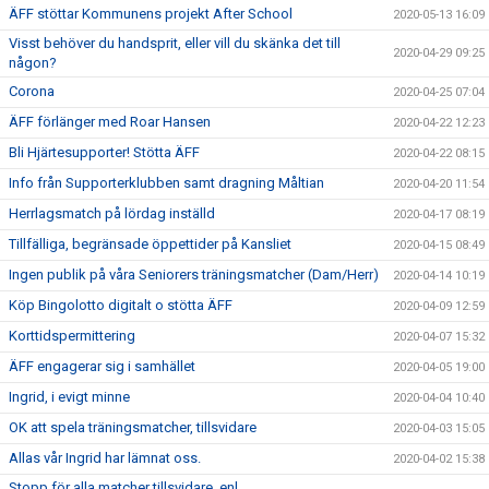
ÄFF stöttar Kommunens projekt After School
2020-05-13 16:09
Visst behöver du handsprit, eller vill du skänka det till
2020-04-29 09:25
någon?
Corona
2020-04-25 07:04
ÄFF förlänger med Roar Hansen
2020-04-22 12:23
Bli Hjärtesupporter! Stötta ÄFF
2020-04-22 08:15
Info från Supporterklubben samt dragning Måltian
2020-04-20 11:54
Herrlagsmatch på lördag inställd
2020-04-17 08:19
Tillfälliga, begränsade öppettider på Kansliet
2020-04-15 08:49
Ingen publik på våra Seniorers träningsmatcher (Dam/Herr)
2020-04-14 10:19
Köp Bingolotto digitalt o stötta ÄFF
2020-04-09 12:59
Korttidspermittering
2020-04-07 15:32
ÄFF engagerar sig i samhället
2020-04-05 19:00
Ingrid, i evigt minne
2020-04-04 10:40
OK att spela träningsmatcher, tillsvidare
2020-04-03 15:05
Allas vår Ingrid har lämnat oss.
2020-04-02 15:38
Stopp för alla matcher tillsvidare, enl