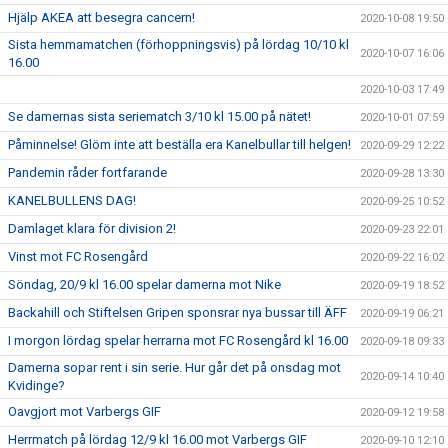
Hjälp AKEA att besegra cancern!
2020-10-08 19:50
Sista hemmamatchen (förhoppningsvis) på lördag 10/10 kl
2020-10-07 16:06
16.00
2020-10-03 17:49
Se damernas sista seriematch 3/10 kl 15.00 på nätet!
2020-10-01 07:59
Påminnelse! Glöm inte att beställa era Kanelbullar till helgen!
2020-09-29 12:22
Pandemin råder fortfarande
2020-09-28 13:30
KANELBULLENS DAG!
2020-09-25 10:52
Damlaget klara för division 2!
2020-09-23 22:01
Vinst mot FC Rosengård
2020-09-22 16:02
Söndag, 20/9 kl 16.00 spelar damerna mot Nike
2020-09-19 18:52
Backahill och Stiftelsen Gripen sponsrar nya bussar till ÄFF
2020-09-19 06:21
I morgon lördag spelar herrarna mot FC Rosengård kl 16.00
2020-09-18 09:33
Damerna sopar rent i sin serie. Hur går det på onsdag mot
2020-09-14 10:40
Kvidinge?
Oavgjort mot Varbergs GIF
2020-09-12 19:58
Herrmatch på lördag 12/9 kl 16.00 mot Varbergs GIF
2020-09-10 12:10