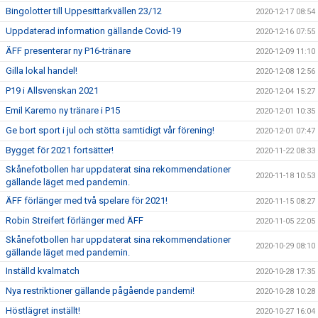
Bingolotter till Uppesittarkvällen 23/12
2020-12-17 08:54
Uppdaterad information gällande Covid-19
2020-12-16 07:55
ÄFF presenterar ny P16-tränare
2020-12-09 11:10
Gilla lokal handel!
2020-12-08 12:56
P19 i Allsvenskan 2021
2020-12-04 15:27
Emil Karemo ny tränare i P15
2020-12-01 10:35
Ge bort sport i jul och stötta samtidigt vår förening!
2020-12-01 07:47
Bygget för 2021 fortsätter!
2020-11-22 08:33
Skånefotbollen har uppdaterat sina rekommendationer
2020-11-18 10:53
gällande läget med pandemin.
ÄFF förlänger med två spelare för 2021!
2020-11-15 08:27
Robin Streifert förlänger med ÄFF
2020-11-05 22:05
Skånefotbollen har uppdaterat sina rekommendationer
2020-10-29 08:10
gällande läget med pandemin.
Inställd kvalmatch
2020-10-28 17:35
Nya restriktioner gällande pågående pandemi!
2020-10-28 10:28
Höstlägret inställt!
2020-10-27 16:04