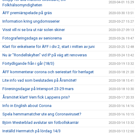
2020-04-01 15:29
Folkhälsomyndigheten
ÄFF premiärspelade på gräs
2020-03-30 13:51
Information kring ungdomsserier
2020-03-27 15:27
Visst vill ni se bra ut när solen skiner
2020-03-27 09:13
Fotograferingsdags av seniorerna
2020-03-26 19:47
Klart för enkelserie för ÄFF i div 2, start i mitten av juni
2020-03-25 12:48
Nu är "Rondellskylten" vid IP på väg att renoveras
2020-03-24 13:42
Förtydligande från i går (18/3)
2020-03-19 13:32
ÄFF kommenterar corona och seriestart för herrlaget
2020-03-18 21:20
Lite info vad som beslutades på Årsmötet!
2020-03-18 15:41
Föreningsdagar på Intersport 23-29 mars
2020-03-18 10:30
Årsmötet klart! Vem fick Lappens pris?
2020-03-17 20:33
Info in English about Corona
2020-03-16 14:16
Spela hemmamatcher ute ang Coronaviruset?
2020-03-16 10:15
Björn Westerblad avslutar sin fotbollskarriär
2020-03-14 13:32
Inställd Herrmatch på lördag 14/3
2020-03-13 12:00