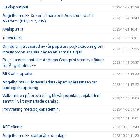
Julklappstips!
2023-11-27 11:29
Ängelholms FF Söker Tränare och Assisterande till
2023-11-24 08:49
Akademi (P15, P17, P19)
Kvalspurt !!!
2023-11-21 16:44
Tusen tack!
2023-11-18 06:01
Om du är intresserad av vår populära pojkakademi glöm
2023-11-16 09:25
inte imorgon är sista dagen att anmäla sig til
Roar Hansen anställer Andreas Granqvist som ny tränare
2023-11-15 09:37
för Ängelholms FF
Bli Kvalsupporter
2023-11-13 14:30
Ängelholms FF förnyar ledarskapet: Roar Hansen tar
2023-11-11 17:22
strategiskt uppdrag
Välkommen på provträning till vår populära tjejakademi
2023-11-06 08:03
samt till vårt nystartade damlag.
Provträning med pojkakademin!
2023-11-02 07:19
2023-11-01 08:01
ÄFF-vänner
2023-10-26 07:49
Ängelholms FF startar åter damlag!
2023-10-24 11:30