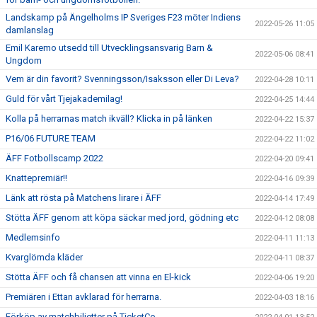
Landskamp på Ängelholms IP Sveriges F23 möter Indiens
2022-05-26 11:05
damlanslag
Emil Karemo utsedd till Utvecklingsansvarig Barn &
2022-05-06 08:41
Ungdom
Vem är din favorit? Svenningsson/Isaksson eller Di Leva?
2022-04-28 10:11
Guld för vårt Tjejakademilag!
2022-04-25 14:44
Kolla på herrarnas match ikväll? Klicka in på länken
2022-04-22 15:37
P16/06 FUTURE TEAM
2022-04-22 11:02
ÄFF Fotbollscamp 2022
2022-04-20 09:41
Knattepremiär!!
2022-04-16 09:39
Länk att rösta på Matchens lirare i ÄFF
2022-04-14 17:49
Stötta ÄFF genom att köpa säckar med jord, gödning etc
2022-04-12 08:08
Medlemsinfo
2022-04-11 11:13
Kvarglömda kläder
2022-04-11 08:37
Stötta ÄFF och få chansen att vinna en El-kick
2022-04-06 19:20
Premiären i Ettan avklarad för herrarna.
2022-04-03 18:16
Förköp av matchbiljetter på TicketCo