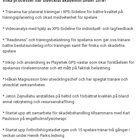
Vilka processer har utvecklat akademin under 2018?
MEDLEMS OCH TRÄNINGSAVGIFTER
* Tränarna har planerat träningar i XPS-Sideline för bättre kvalitet på
träningsplanering och ökad medvetenhet för spelare
* Videoanalys med hjälp av XPS-Sideline för individuell- och lagfeedback
* "Readiness" och träningsbelastning för spelarna som ger oss tränare
bättre beslutsunderlag inför träningen samt fler friska och skadefria
spelare
* Inköp och användning av Playertek GPS-västar som ökar förståelsen för
spelarnas rörelsemönster och ett mått på faktisk belastning
* Håkan Magnusson blev utvecklingschef och har speglat tränare och
utvecklat verksamheten
* Jeton Zejnullahu anställdes på heltid och förbättrat kvalitén på bland
annat rekrytering och resursanskaffning
* Startat upp ett samarbete för skadebehandling tillsammans med Karl
Paulsson på engelholmsfysioterapi
* Startat upp fotbollshögstadiet igen och 15 spelare tränar två gånger i
veckan under Henrik Parks ledning