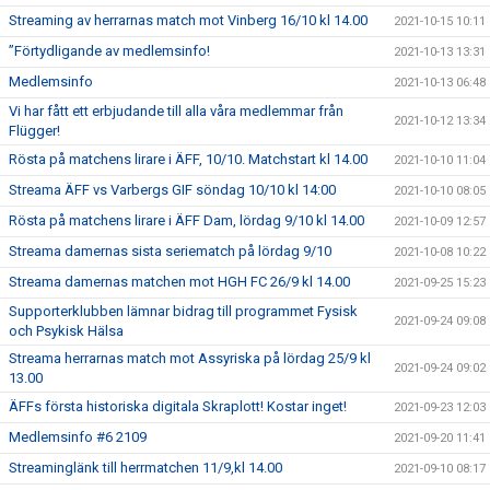
Streaming av herrarnas match mot Vinberg 16/10 kl 14.00
2021-10-15 10:11
”Förtydligande av medlemsinfo!
2021-10-13 13:31
Medlemsinfo
2021-10-13 06:48
Vi har fått ett erbjudande till alla våra medlemmar från
2021-10-12 13:34
Flügger!
Rösta på matchens lirare i ÄFF, 10/10. Matchstart kl 14.00
2021-10-10 11:04
Streama ÄFF vs Varbergs GIF söndag 10/10 kl 14:00
2021-10-10 08:05
Rösta på matchens lirare i ÄFF Dam, lördag 9/10 kl 14.00
2021-10-09 12:57
Streama damernas sista seriematch på lördag 9/10
2021-10-08 10:22
Streama damernas matchen mot HGH FC 26/9 kl 14.00
2021-09-25 15:23
Supporterklubben lämnar bidrag till programmet Fysisk
2021-09-24 09:08
och Psykisk Hälsa
Streama herrarnas match mot Assyriska på lördag 25/9 kl
2021-09-24 09:02
13.00
ÄFFs första historiska digitala Skraplott! Kostar inget!
2021-09-23 12:03
Medlemsinfo #6 2109
2021-09-20 11:41
Streaminglänk till herrmatchen 11/9,kl 14.00
2021-09-10 08:17