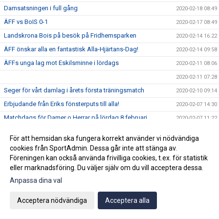
Damsatsningen i full gång
2020-02-18 08:49
ÄFF vs BoIS 0-1
2020-02-17 08:49
Landskrona Bois på besök på Fridhemsparken
2020-02-14 16:22
ÄFF önskar alla en fantastisk Alla-Hjärtans-Dag!
2020-02-14 09:58
ÄFFs unga lag mot Eskilsminne i lördags
2020-02-11 08:06
2020-02-11 07:28
Seger för vårt damlag i årets första träningsmatch
2020-02-10 09:14
Erbjudande från Eriks fönsterputs till alla!
2020-02-07 14:30
Matchdags för Damer o Herrar på lördag 8 februari
2020-02-07 11:22
Årets första ÄFF-möte
2020-02-06 13:26
För att hemsidan ska fungera korrekt använder vi nödvändiga
Ang bilolyckan vid Fridhemsparken (nya IP) i måndags kväll
2020-02-04 20:37
cookies från SportAdmin. Dessa går inte att stänga av.
Föreningen kan också använda frivilliga cookies, t.ex. för statistik
ÄFF Herrlag 2020
2020-01-28 12:02
eller marknadsföring. Du väljer själv om du vill acceptera dessa.
Vill du vara med om en upplevelse för livet?
2020-01-27 08:41
Anpassa dina val
Akademin 2020
2020-01-21 07:31
Damerna på gång inför säsongen!
Acceptera nödvändiga
Acceptera alla
2020-01-15 20:36
Björn Westerblad klar för ett år till
2020-01-15 10:46