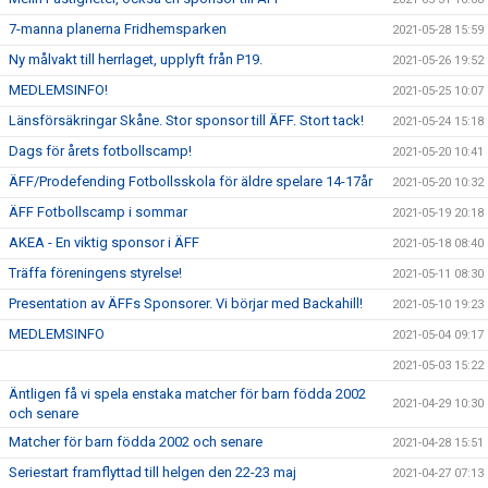
7-manna planerna Fridhemsparken
2021-05-28 15:59
Ny målvakt till herrlaget, upplyft från P19.
2021-05-26 19:52
MEDLEMSINFO!
2021-05-25 10:07
Länsförsäkringar Skåne. Stor sponsor till ÄFF. Stort tack!
2021-05-24 15:18
Dags för årets fotbollscamp!
2021-05-20 10:41
ÄFF/Prodefending Fotbollsskola för äldre spelare 14-17år
2021-05-20 10:32
ÄFF Fotbollscamp i sommar
2021-05-19 20:18
AKEA - En viktig sponsor i ÄFF
2021-05-18 08:40
Träffa föreningens styrelse!
2021-05-11 08:30
Presentation av ÄFFs Sponsorer. Vi börjar med Backahill!
2021-05-10 19:23
MEDLEMSINFO
2021-05-04 09:17
2021-05-03 15:22
Äntligen få vi spela enstaka matcher för barn födda 2002
2021-04-29 10:30
och senare
Matcher för barn födda 2002 och senare
2021-04-28 15:51
Seriestart framflyttad till helgen den 22-23 maj
2021-04-27 07:13