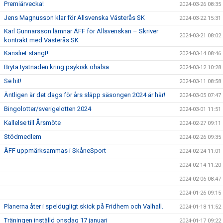
Premiärvecka!
2024-03-26 08:35
Jens Magnusson klar för Allsvenska Västerås SK
2024-03-22 15:31
Karl Gunnarsson lämnar ÄFF för Allsvenskan – Skriver
2024-03-21 08:02
kontrakt med Västerås SK
Kansliet stängt!
2024-03-14 08:46
Bryta tystnaden kring psykisk ohälsa
2024-03-12 10:28
Se hit!
2024-03-11 08:58
Äntligen är det dags för års släpp säsongen 2024 är här!
2024-03-05 07:47
Bingolotter/sverigelotten 2024
2024-03-01 11:51
Kallelse till Årsmöte
2024-02-27 09:11
Stödmedlem
2024-02-26 09:35
ÄFF uppmärksammas i SkåneSport
2024-02-24 11:01
2024-02-14 11:20
2024-02-06 08:47
2024-01-26 09:15
Planerna åter i speldugligt skick på Fridhem och Valhall.
2024-01-18 11:52
Träningen inställd onsdag 17 januari
2024-01-17 09:22