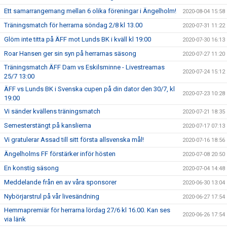
Ett samarrangemang mellan 6 olika föreningar i Ängelholm!
2020-08-04 15:58
Träningsmatch för herrarna söndag 2/8 kl 13.00
2020-07-31 11:22
Glöm inte titta på ÄFF mot Lunds BK i kväll kl 19:00
2020-07-30 16:13
Roar Hansen ger sin syn på herrarnas säsong
2020-07-27 11:20
Träningsmatch ÄFF Dam vs Eskilsminne - Livestreamas
2020-07-24 15:12
25/7 13:00
ÄFF vs Lunds BK i Svenska cupen på din dator den 30/7, kl
2020-07-23 10:28
19:00
Vi sänder kvällens träningsmatch
2020-07-21 18:35
Semesterstängt på kanslierna
2020-07-17 07:13
Vi gratulerar Assad till sitt första allsvenska mål!
2020-07-16 18:56
Ängelholms FF förstärker inför hösten
2020-07-08 20:50
En konstig säsong
2020-07-04 14:48
Meddelande från en av våra sponsorer
2020-06-30 13:04
Nybörjarstrul på vår livesändning
2020-06-27 17:54
Hemmapremiär för herrarna lördag 27/6 kl 16.00. Kan ses
2020-06-26 17:54
via länk