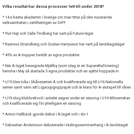
Vilka resultat har dessa processer lett till under 2018?
* 14:e bästa akademin i Sverige om man tittar på den nuvarande
verksamheten i certifieringen av SvFF
* Puri Haji och Calle Tindberg har varit på Future-läger
* Rasmus Strandberg och Gustav Harrysson har varit på landslagsläger
* 45% av A-truppen består av egna produkter
* När A-laget besegrade Mjällby (som idag är en Superettaförening)
hemma i Maj så startade 5 egna produkter och en sjätte hoppade in
* U15 blev tvåa i Skåneserien A och kvalificerade sig till U16 Nationella
serien samt vann sitt Ligacupgruppspel och är klara för A-slutspel till våren
* U19 slog klubbrekord i antalet segrar under en säsong i U19 Allsvenskan
och kvalificerade sig för ytterligare en säsong
* Anton Hallbäck gjorde debut i A-laget och i div.1
* Sebastian Andersson debuterade i tävlingssammanhang i A-landslaget