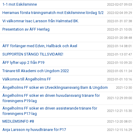
1-1 mot Eskilsminne
2022-02-07 09:03
Herrarnas första träningsmatch mot Eskilsminne lördag 5/2
2022-02-04 09:29
Vi välkomnar Isac Larsson från Halmstad BK.
2022-01-31 07:38
Presentation av ÄFF Herrlag
2022-01-21 10:05
2022-01-20 08:48
ÄFF förlänger med Edvin, Hallbäck och Axel
2022-01-14 08:01
SUPPORTEN STÄNGD TILLSVIDARE!
2022-01-13 07:47
ÄFF lyfter upp 2 från P19
2022-01-10 09:20
Tränare till Akademi och Ungdom 2022
2022-01-05 11:24
Välkomna till Ängelholms FF
2022-01-01 10:16
Ängelholms FF söker en Utvecklingsansvarig Barn & Ungdom
2021-12-30
Ängelholms FF söker en driven huvudansvarig tränare för
2021-12-29 09:00
föreningens P19-lag
Ängelholms FF söker en driven assisterande tränare för
2021-12-21 15:30
föreningens P17-lag
MEDLEMSINFO #8
2021-12-20 08:01
Anja Larsson ny huvudtränare för P17
2021-12-15 16:29