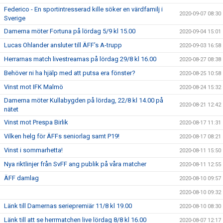
Federico - En sportintresserad kille söker en värdfamilj i
2020-09-07 08:30
Sverige
Damerna möter Fortuna på lördag 5/9 kl 15.00
2020-09-04 15:01
Lucas Ohlander ansluter till ÄFF’s A-trupp
2020-09-03 16:58
Herrarnas match livestreamas på lördag 29/8 kl 16.00
2020-08-27 08:38
Behöver ni ha hjälp med att putsa era fönster?
2020-08-25 10:58
Vinst mot IFK Malmö
2020-08-24 15:32
Damerna möter Kullabygden på lördag, 22/8 kl 14.00 på
2020-08-21 12:42
nätet
Vinst mot Prespa Birlik
2020-08-17 11:31
Vilken helg för ÄFFs seniorlag samt P19!
2020-08-17 08:21
Vinst i sommarhetta!
2020-08-11 15:50
Nya riktlinjer från SvFF ang publik på våra matcher
2020-08-11 12:55
ÄFF damlag
2020-08-10 09:57
2020-08-10 09:32
Länk till Damernas seriepremiär 11/8 kl 19.00
2020-08-10 08:30
Länk till att se herrmatchen live lördag 8/8 kl 16.00
2020-08-07 12:17