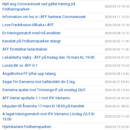
Nytt ang Coronaviruset vad gäller träning på
2020-03-13 10:18
Fridhemsparken
Information om hur vi i ÄFF hanterar Coronaviruset
2020-03-11 12:03
Love Fredriksson tillbaka i ÄFF
2020-03-09 15:18
En träningsmatch med två ansikten
2020-03-08 15:10
Kansliet på Fridhemsparken stängt
2020-03-06 11:30
ÄFF förstärker ledarstaben
2020-03-06 11:26
Lokalderby Vejby - ÄFF på tisdag den 10 mars KL 19.00
2020-03-04 07:24
Lunds BK vs. ÄFF 0-1
2020-03-02 10:24
Ängelholms FF lyfter upp talang
2020-02-28 14:45
Seger för Damerna mot halländskt div 2-lag
2020-02-27 09:49
Damerna spelar mot Trönninge IF på onsdag 26/2
2020-02-25 14:44
ÄFF Herrar spelade 1-1 mot IFK Värnamo
2020-02-24 05:34
Inbjudan till Årsmöte 17 mars kl 18.30 på Kansliet
2020-02-21 08:05
A-laget träningsmatch mot IFK Värnamo Lördag 22/2 kl
2020-02-20 11:54
13:00
Hjärtstartare Fridhemsparken
2020-02-19 09:00