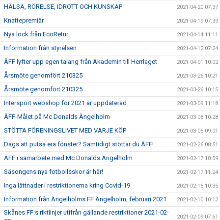
HÄLSA, RÖRELSE, IDROTT OCH KUNSKAP
2021-04-20 07:37
Knattepremiär
2021-04-19 07:39
Nya lock från EcoRetur
2021-04-14 11:11
Information från styrelsen
2021-04-12 07:24
ÄFF lyfter upp egen talang från Akademin till Herrlaget
2021-04-01 10:02
Årsmöte genomfört 210325
2021-03-26 10:21
Årsmöte genomfört 210325
2021-03-26 10:15
Intersport webshop för 2021 är uppdaterad
2021-03-09 11:18
ÄFF-Målet på Mc Donalds Ängelholm
2021-03-08 10:28
STÖTTA FÖRENINGSLIVET MED VARJE KÖP
2021-03-05 09:01
Dags att putsa era fönster? Samtidigt stöttar du ÄFF!
2021-02-26 08:51
ÄFF i samarbete med Mc Donalds Ängelholm
2021-02-17 18:59
Säsongens nya fotbollsskor är här!
2021-02-17 11:24
Inga lättnader i restriktionerna kring Covid-19
2021-02-16 10:35
Information från Ängelholms FF Ängelholm, februari 2021
2021-02-10 10:12
Skånes FF:s riktlinjer utifrån gällande restriktioner 2021-02-
2021-02-09 07:51