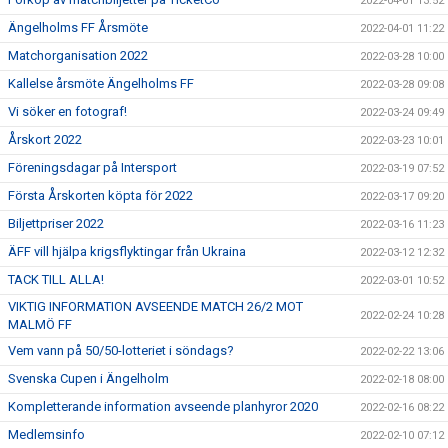
2022-04-01 13:52
Ängelholms FF Årsmöte
2022-04-01 11:22
Matchorganisation 2022
2022-03-28 10:00
Kallelse årsmöte Ängelholms FF
2022-03-28 09:08
Vi söker en fotograf!
2022-03-24 09:49
Årskort 2022
2022-03-23 10:01
Föreningsdagar på Intersport
2022-03-19 07:52
Första Årskorten köpta för 2022
2022-03-17 09:20
Biljettpriser 2022
2022-03-16 11:23
ÄFF vill hjälpa krigsflyktingar från Ukraina
2022-03-12 12:32
TACK TILL ALLA!
2022-03-01 10:52
VIKTIG INFORMATION AVSEENDE MATCH 26/2 MOT
2022-02-24 10:28
MALMÖ FF
Vem vann på 50/50-lotteriet i söndags?
2022-02-22 13:06
Svenska Cupen i Ängelholm
2022-02-18 08:00
Kompletterande information avseende planhyror 2020
2022-02-16 08:22
Medlemsinfo
2022-02-10 07:12