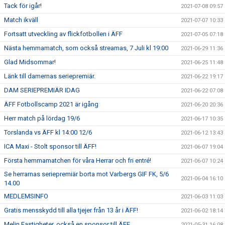
Tack för igår!
2021-07-08 09:57
Match ikväll
2021-07-07 10:33
Fortsatt utveckling av flickfotbollen i ÄFF
2021-07-05 07:18
Nästa hemmamatch, som också streamas, 7 Juli kl 19:00
2021-06-29 11:36
Glad Midsommar!
2021-06-25 11:48
Länk till damernas seriepremiär.
2021-06-22 19:17
DAM SERIEPREMIÄR IDAG
2021-06-22 07:08
ÄFF Fotbollscamp 2021 är igång
2021-06-20 20:36
Herr match på lördag 19/6
2021-06-17 10:35
Torslanda vs ÄFF kl 14:00 12/6
2021-06-12 13:43
ICA Maxi - Stolt sponsor till ÄFF!
2021-06-07 19:04
Första hemmamatchen för våra Herrar och fri entré!
2021-06-07 10:24
Se herrarnas seriepremiär borta mot Varbergs GIF FK, 5/6
2021-06-04 16:10
14.00
MEDLEMSINFO
2021-06-03 11:03
Gratis mensskydd till alla tjejer från 13 år i ÄFF!
2021-06-02 18:14
Melin Fastigheter, också en sponsor till ÄFF
2021-05-31 16:08