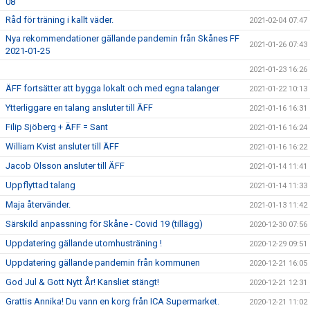
08
Råd för träning i kallt väder.
2021-02-04 07:47
Nya rekommendationer gällande pandemin från Skånes FF
2021-01-26 07:43
2021-01-25
2021-01-23 16:26
ÄFF fortsätter att bygga lokalt och med egna talanger
2021-01-22 10:13
Ytterliggare en talang ansluter till ÄFF
2021-01-16 16:31
Filip Sjöberg + ÄFF = Sant
2021-01-16 16:24
William Kvist ansluter till ÄFF
2021-01-16 16:22
Jacob Olsson ansluter till ÄFF
2021-01-14 11:41
Uppflyttad talang
2021-01-14 11:33
Maja återvänder.
2021-01-13 11:42
Särskild anpassning för Skåne - Covid 19 (tillägg)
2020-12-30 07:56
Uppdatering gällande utomhusträning !
2020-12-29 09:51
Uppdatering gällande pandemin från kommunen
2020-12-21 16:05
God Jul & Gott Nytt År! Kansliet stängt!
2020-12-21 12:31
Grattis Annika! Du vann en korg från ICA Supermarket.
2020-12-21 11:02