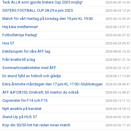
Tack ALLA som gjorde Sisters Cup 2025 möjlig!
2025-06-30 14:25
SISTERS FOOTBALL CUP 28-29:e juni 2025
2025-06-24 12:24
Match för vårt Herrlag på torsdag den 19 juni KL 19:00
2025-06-16 09:29
Hej kära medlemmar!
2025-06-13 07:21
Fotbollströje fredag!
2025-05-06 07:22
Hus 57
2025-04-23 09:37
Eskilscupen för våra ÄFF lag
2024-08-05 14:33
Från knatte till a-lag
2024-08-01 21:16
Sommarlovsaktiviteter med ÄFF
2024-06-22 16:21
En stund fylld av fotboll och glädje
2024-06-17 15:49
Extra årsmöte måndagen den 17 juni KL 17:00 i klubbstugan
2024-05-28 08:47
ÄFF &#128155; Drivkraft, bli mentor du också
2024-05-16 08:57
Cupvinster för F14 och F15
2024-05-13 11:12
Nytt ansikte på kansliet
2024-04-18 18:13
Stand Up på HUS 57
2024-04-05 10:05
Köp din 50/50 lott här redan innan match
2024-03-26 17:23