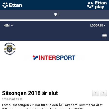
HEM
LOGGA IN
STARTSIDA
NYHETER
ANMÄLAN/REGISTRERING
POLICYS
FÖRKÖP BILJETTER
Säsongen 2018 är slut
<
>
LÄNKAR
2018-12-02 19:28
Fotbollssäsongen 2018 är nu slut och ÄFF akademi summerar året.