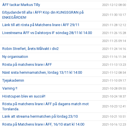
ÄFF tackar Markus Tilly
2021-12-12 08:00
Erbjudande till alla i ÄFF! Köp din KUNGSGRAN på
2021-11-30 10:17
ENKEGÅRDEN!
Länk till att rösta på Matchens lirare i ÄFF 29/11
2021-11-28 12:12
Livestreama ÄFF vs Dalstorps IF söndag 28/11 kl 14.00
2021-11-26 15:28
2021-11-25 09:14
Robin Streifert, årets Målvakt i div2
2021-11-24 14:16
Ny organisation
2021-11-16 11:34
Rösta på matchens lirare i ÄFF
2021-11-13 13:23
Näst sista hemmamatchen, lördag 13/11 kl 14:00
2021-11-12 08:54
Tjejakademin
2021-11-10 09:17
Varning !!
2021-10-28 09:55
Höstcupen blev en succé!!
2021-10-24 18:37
Rösta på matchens lirare i ÄFF på dagens match mot
2021-10-23 12:41
Torslanda.
Länk att streama herrmatchen på lördag 23/10
2021-10-21 10:51
Rösta på Matchens lirare i ÄFF, 16/10 start kl 14.00
2021-10-16 12:23