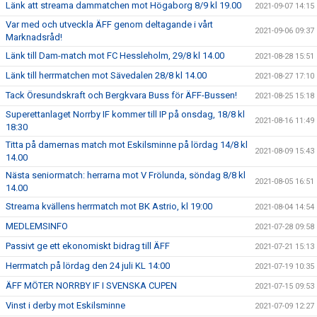
Länk att streama dammatchen mot Högaborg 8/9 kl 19.00
2021-09-07 14:15
Var med och utveckla ÄFF genom deltagande i vårt
2021-09-06 09:37
Marknadsråd!
Länk till Dam-match mot FC Hessleholm, 29/8 kl 14.00
2021-08-28 15:51
Länk till herrmatchen mot Sävedalen 28/8 kl 14.00
2021-08-27 17:10
Tack Öresundskraft och Bergkvara Buss för ÄFF-Bussen!
2021-08-25 15:18
Superettanlaget Norrby IF kommer till IP på onsdag, 18/8 kl
2021-08-16 11:49
18:30
Titta på damernas match mot Eskilsminne på lördag 14/8 kl
2021-08-09 15:43
14.00
Nästa seniormatch: herrarna mot V Frölunda, söndag 8/8 kl
2021-08-05 16:51
14.00
Streama kvällens herrmatch mot BK Astrio, kl 19:00
2021-08-04 14:54
MEDLEMSINFO
2021-07-28 09:58
Passivt ge ett ekonomiskt bidrag till ÄFF
2021-07-21 15:13
Herrmatch på lördag den 24 juli KL 14:00
2021-07-19 10:35
ÄFF MÖTER NORRBY IF I SVENSKA CUPEN
2021-07-15 09:53
Vinst i derby mot Eskilsminne
2021-07-09 12:27