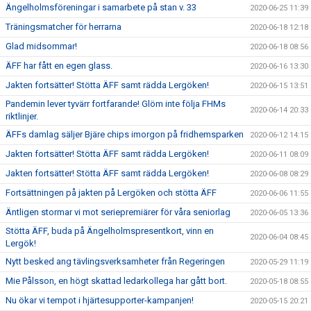
Ängelholmsföreningar i samarbete på stan v. 33
2020-06-25 11:39
Träningsmatcher för herrarna
2020-06-18 12:18
Glad midsommar!
2020-06-18 08:56
ÄFF har fått en egen glass.
2020-06-16 13:30
Jakten fortsätter! Stötta ÄFF samt rädda Lergöken!
2020-06-15 13:51
Pandemin lever tyvärr fortfarande! Glöm inte följa FHMs
2020-06-14 20:33
riktlinjer.
ÄFFs damlag säljer Bjäre chips imorgon på fridhemsparken
2020-06-12 14:15
Jakten fortsätter! Stötta ÄFF samt rädda Lergöken!
2020-06-11 08:09
Jakten fortsätter! Stötta ÄFF samt rädda Lergöken!
2020-06-08 08:29
Fortsättningen på jakten på Lergöken och stötta ÄFF
2020-06-06 11:55
Äntligen stormar vi mot seriepremiärer för våra seniorlag
2020-06-05 13:36
Stötta ÄFF, buda på Ängelholmspresentkort, vinn en
2020-06-04 08:45
Lergök!
Nytt besked ang tävlingsverksamheter från Regeringen
2020-05-29 11:19
Mie Pålsson, en högt skattad ledarkollega har gått bort.
2020-05-18 08:55
Nu ökar vi tempot i hjärtesupporter-kampanjen!
2020-05-15 20:21