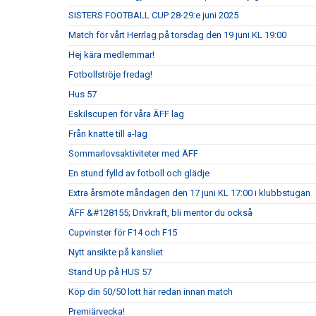
SISTERS FOOTBALL CUP 28-29:e juni 2025
Match för vårt Herrlag på torsdag den 19 juni KL 19:00
Hej kära medlemmar!
Fotbollströje fredag!
Hus 57
Eskilscupen för våra ÄFF lag
Från knatte till a-lag
Sommarlovsaktiviteter med ÄFF
En stund fylld av fotboll och glädje
Extra årsmöte måndagen den 17 juni KL 17:00 i klubbstugan
ÄFF &#128155; Drivkraft, bli mentor du också
Cupvinster för F14 och F15
Nytt ansikte på kansliet
Stand Up på HUS 57
Köp din 50/50 lott här redan innan match
Premiärvecka!