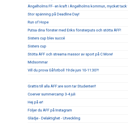
Ängelholms FF- en kraft i Ängelholms kommun, mycket tack v
Stor spänning på Deadline Day!
Run of Hope
Putsa dina fönster med Eriks fönsterputs och stötta ÄFF!
Sisters cup blev succé
Sisters cup
Stötta ÄFF och streama massor av sport på C More!
Midsommar
Vill du prova Gåfotboll 19:de juni 10-11:30?!
Grattis till alla ÄFF:are som tar Studenten!!
Coerver summercamp 3-4 juli
Hej på er!
Följer du ÄFF på Instagram
Glädje - Delaktighet - Utveckling