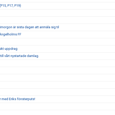
P15, P17, P19)
morgon är sista dagen att anmäla sig til
 Ängelholms FF
iskt uppdrag
ill vårt nystartade damlag.
r med Eriks fönsterputs!