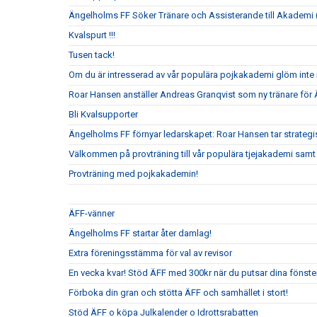
Ängelholms FF Söker Tränare och Assisterande till Akademi (
Kvalspurt !!!
Tusen tack!
Om du är intresserad av vår populära pojkakademi glöm inte i
Roar Hansen anställer Andreas Granqvist som ny tränare för
Bli Kvalsupporter
Ängelholms FF förnyar ledarskapet: Roar Hansen tar strateg
Välkommen på provträning till vår populära tjejakademi samt t
Provträning med pojkakademin!
ÄFF-vänner
Ängelholms FF startar åter damlag!
Extra föreningsstämma för val av revisor
En vecka kvar! Stöd ÄFF med 300kr när du putsar dina fönste
Förboka din gran och stötta ÄFF och samhället i stort!
Stöd ÄFF o köpa Julkalender o Idrottsrabatten