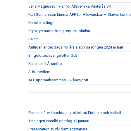
Jens Magnusson klar för Allsvenska Västerås SK
Karl Gunnarsson lämnar ÄFF för Allsvenskan – Skriver kontr
Kansliet stängt!
Bryta tystnaden kring psykisk ohälsa
Se hit!
Äntligen är det dags för års släpp säsongen 2024 är här!
Bingolotter/sverigelotten 2024
Kallelse till Årsmöte
Stödmedlem
ÄFF uppmärksammas i SkåneSport
Planerna åter i speldugligt skick på Fridhem och Valhall.
Träningen inställd onsdag 17 januari
Presentation av vår damlagstränare