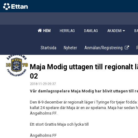
HEM
HERRLAG
DAMLAG
AKADEMI
B
Startsida
Nyheter
Anmälan/Registrering
Maja Modig uttagen till regionalt l
02
2018-11-29 09:37
Vår damlagsspelare Maja Modig har blivit uttagen till re
Den 8-9 december är regionalt läger i Tyringe för tjejer föd
kallat 24 spelare där Maja är en av spelarna. Maja har sedan h
Ängelholms FF.
Ett stort Grattis Maja och lycka till
Ängelholms FF