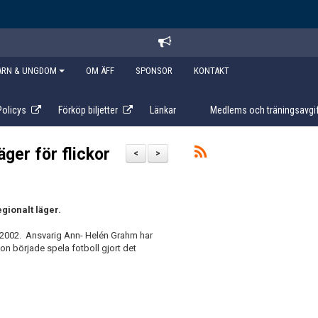
ARN & UNGDOM
OM ÄFF
SPONSOR
KONTAKT
Policys
Förköp biljetter
Länkar
Medlems och träningsavgif
äger för flickor
<
>
gionalt läger.
da 2002. Ansvarig Ann- Helén Grahm har
on började spela fotboll gjort det