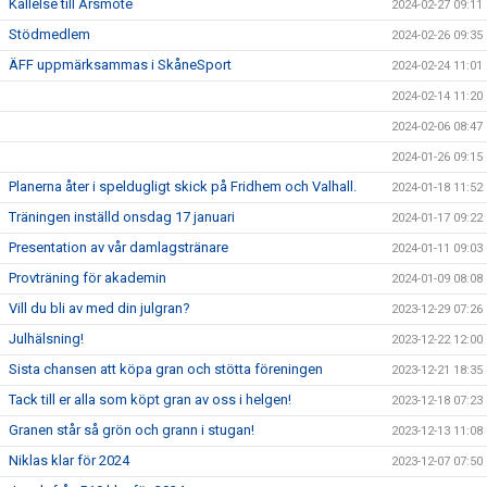
Kallelse till Årsmöte
2024-02-27 09:11
Stödmedlem
2024-02-26 09:35
ÄFF uppmärksammas i SkåneSport
2024-02-24 11:01
2024-02-14 11:20
2024-02-06 08:47
2024-01-26 09:15
Planerna åter i speldugligt skick på Fridhem och Valhall.
2024-01-18 11:52
Träningen inställd onsdag 17 januari
2024-01-17 09:22
Presentation av vår damlagstränare
2024-01-11 09:03
Provträning för akademin
2024-01-09 08:08
Vill du bli av med din julgran?
2023-12-29 07:26
Julhälsning!
2023-12-22 12:00
Sista chansen att köpa gran och stötta föreningen
2023-12-21 18:35
Tack till er alla som köpt gran av oss i helgen!
2023-12-18 07:23
Granen står så grön och grann i stugan!
2023-12-13 11:08
Niklas klar för 2024
2023-12-07 07:50