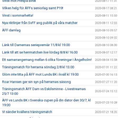
Vinst mot Prespa Birlik
2020-08-17 11:31
Vilken helg för ÄFFs seniorlag samt P19!
2020-08-17 08:21
Vinst i sommarhetta!
2020-08-11 15:50
Nya riktlinjer från SvFF ang publik på våra matcher
2020-08-11 12:55
ÄFF damlag
2020-08-10 09:57
2020-08-10 09:32
Länk till Damernas seriepremiär 11/8 kl 19.00
2020-08-10 08:30
Länk till att se herrmatchen live lördag 8/8 kl 16.00
2020-08-07 12:17
Ett samarrangemang mellan 6 olika föreningar i Ängelholm!
2020-08-04 15:58
Träningsmatch för herrarna söndag 2/8 kl 13.00
2020-07-31 11:22
Glöm inte titta på ÄFF mot Lunds BK i kväll kl 19:00
2020-07-30 16:13
Roar Hansen ger sin syn på herrarnas säsong
2020-07-27 11:20
Träningsmatch ÄFF Dam vs Eskilsminne - Livestreamas
2020-07-24 15:12
25/7 13:00
ÄFF vs Lunds BK i Svenska cupen på din dator den 30/7, kl
2020-07-23 10:28
19:00
Vi sänder kvällens träningsmatch
2020-07-21 18:35