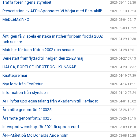
Träffa föreningens styrelse!
2021-05-11 08:30
Presentation av ÄFFs Sponsorer. Vi börjar med Backahill!
2021-05-10 19:23
MEDLEMSINFO
2021-05-04 09:17
2021-05-03 15:22
Äntligen få vi spela enstaka matcher för barn födda 2002
2021-04-29 10:30
och senare
Matcher för barn födda 2002 och senare
2021-04-28 15:51
Seriestart framflyttad till helgen den 22-23 maj
2021-04-27 07:13
HÄLSA, RÖRELSE, IDROTT OCH KUNSKAP
2021-04-20 07:37
Knattepremiär
2021-04-19 07:39
Nya lock från EcoRetur
2021-04-14 11:11
Information från styrelsen
2021-04-12 07:24
ÄFF lyfter upp egen talang från Akademin till Herrlaget
2021-04-01 10:02
Årsmöte genomfört 210325
2021-03-26 10:21
Årsmöte genomfört 210325
2021-03-26 10:15
Intersport webshop för 2021 är uppdaterad
2021-03-09 11:18
ÄFF-Målet på Mc Donalds Ängelholm
2021-03-08 10:28