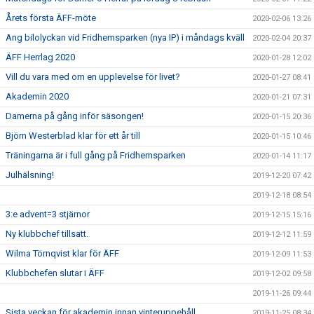
Årets första ÄFF-möte
2020-02-06 13:26
Ang bilolyckan vid Fridhemsparken (nya IP) i måndags kväll
2020-02-04 20:37
ÄFF Herrlag 2020
2020-01-28 12:02
Vill du vara med om en upplevelse för livet?
2020-01-27 08:41
Akademin 2020
2020-01-21 07:31
Damerna på gång inför säsongen!
2020-01-15 20:36
Björn Westerblad klar för ett år till
2020-01-15 10:46
Träningarna är i full gång på Fridhemsparken
2020-01-14 11:17
Julhälsning!
2019-12-20 07:42
2019-12-18 08:54
3:e advent=3 stjärnor
2019-12-15 15:16
Ny klubbchef tillsatt.
2019-12-12 11:59
Wilma Törnqvist klar för ÄFF
2019-12-09 11:53
Klubbchefen slutar i ÄFF
2019-12-02 09:58
2019-11-26 09:44
Sista veckan för akademin innan vinteruppehåll
2019-11-25 08:34