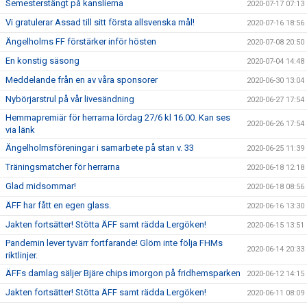
Semesterstängt på kanslierna
2020-07-17 07:13
Vi gratulerar Assad till sitt första allsvenska mål!
2020-07-16 18:56
Ängelholms FF förstärker inför hösten
2020-07-08 20:50
En konstig säsong
2020-07-04 14:48
Meddelande från en av våra sponsorer
2020-06-30 13:04
Nybörjarstrul på vår livesändning
2020-06-27 17:54
Hemmapremiär för herrarna lördag 27/6 kl 16.00. Kan ses
2020-06-26 17:54
via länk
Ängelholmsföreningar i samarbete på stan v. 33
2020-06-25 11:39
Träningsmatcher för herrarna
2020-06-18 12:18
Glad midsommar!
2020-06-18 08:56
ÄFF har fått en egen glass.
2020-06-16 13:30
Jakten fortsätter! Stötta ÄFF samt rädda Lergöken!
2020-06-15 13:51
Pandemin lever tyvärr fortfarande! Glöm inte följa FHMs
2020-06-14 20:33
riktlinjer.
ÄFFs damlag säljer Bjäre chips imorgon på fridhemsparken
2020-06-12 14:15
Jakten fortsätter! Stötta ÄFF samt rädda Lergöken!
2020-06-11 08:09