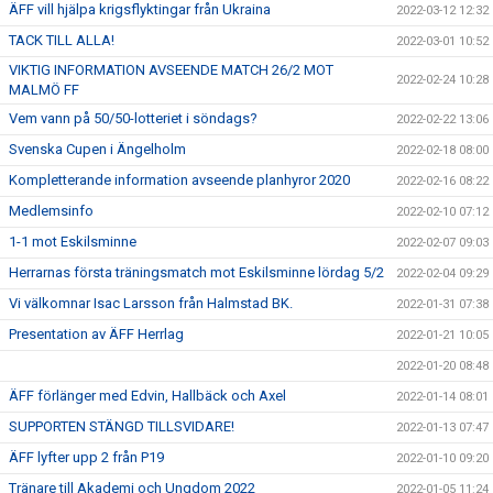
ÄFF vill hjälpa krigsflyktingar från Ukraina
2022-03-12 12:32
TACK TILL ALLA!
2022-03-01 10:52
VIKTIG INFORMATION AVSEENDE MATCH 26/2 MOT
2022-02-24 10:28
MALMÖ FF
Vem vann på 50/50-lotteriet i söndags?
2022-02-22 13:06
Svenska Cupen i Ängelholm
2022-02-18 08:00
Kompletterande information avseende planhyror 2020
2022-02-16 08:22
Medlemsinfo
2022-02-10 07:12
1-1 mot Eskilsminne
2022-02-07 09:03
Herrarnas första träningsmatch mot Eskilsminne lördag 5/2
2022-02-04 09:29
Vi välkomnar Isac Larsson från Halmstad BK.
2022-01-31 07:38
Presentation av ÄFF Herrlag
2022-01-21 10:05
2022-01-20 08:48
ÄFF förlänger med Edvin, Hallbäck och Axel
2022-01-14 08:01
SUPPORTEN STÄNGD TILLSVIDARE!
2022-01-13 07:47
ÄFF lyfter upp 2 från P19
2022-01-10 09:20
Tränare till Akademi och Ungdom 2022
2022-01-05 11:24