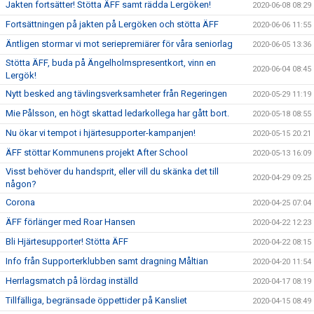
Jakten fortsätter! Stötta ÄFF samt rädda Lergöken!
2020-06-08 08:29
Fortsättningen på jakten på Lergöken och stötta ÄFF
2020-06-06 11:55
Äntligen stormar vi mot seriepremiärer för våra seniorlag
2020-06-05 13:36
Stötta ÄFF, buda på Ängelholmspresentkort, vinn en
2020-06-04 08:45
Lergök!
Nytt besked ang tävlingsverksamheter från Regeringen
2020-05-29 11:19
Mie Pålsson, en högt skattad ledarkollega har gått bort.
2020-05-18 08:55
Nu ökar vi tempot i hjärtesupporter-kampanjen!
2020-05-15 20:21
ÄFF stöttar Kommunens projekt After School
2020-05-13 16:09
Visst behöver du handsprit, eller vill du skänka det till
2020-04-29 09:25
någon?
Corona
2020-04-25 07:04
ÄFF förlänger med Roar Hansen
2020-04-22 12:23
Bli Hjärtesupporter! Stötta ÄFF
2020-04-22 08:15
Info från Supporterklubben samt dragning Måltian
2020-04-20 11:54
Herrlagsmatch på lördag inställd
2020-04-17 08:19
Tillfälliga, begränsade öppettider på Kansliet
2020-04-15 08:49