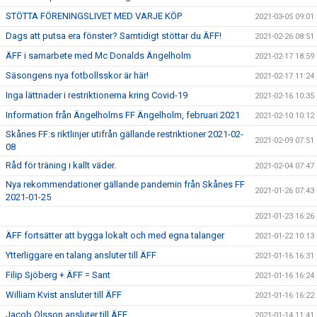
STÖTTA FÖRENINGSLIVET MED VARJE KÖP
2021-03-05 09:01
Dags att putsa era fönster? Samtidigt stöttar du ÄFF!
2021-02-26 08:51
ÄFF i samarbete med Mc Donalds Ängelholm
2021-02-17 18:59
Säsongens nya fotbollsskor är här!
2021-02-17 11:24
Inga lättnader i restriktionerna kring Covid-19
2021-02-16 10:35
Information från Ängelholms FF Ängelholm, februari 2021
2021-02-10 10:12
Skånes FF:s riktlinjer utifrån gällande restriktioner 2021-02-
2021-02-09 07:51
08
Råd för träning i kallt väder.
2021-02-04 07:47
Nya rekommendationer gällande pandemin från Skånes FF
2021-01-26 07:43
2021-01-25
2021-01-23 16:26
ÄFF fortsätter att bygga lokalt och med egna talanger
2021-01-22 10:13
Ytterliggare en talang ansluter till ÄFF
2021-01-16 16:31
Filip Sjöberg + ÄFF = Sant
2021-01-16 16:24
William Kvist ansluter till ÄFF
2021-01-16 16:22
Jacob Olsson ansluter till ÄFF
2021-01-14 11:41