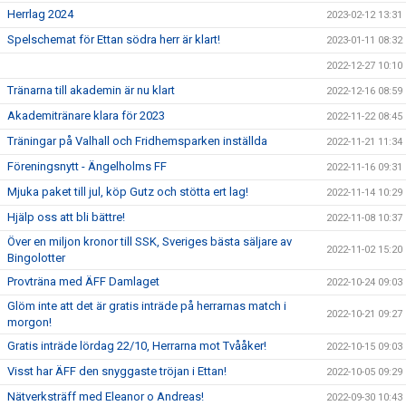
Herrlag 2024
2023-02-12 13:31
Spelschemat för Ettan södra herr är klart!
2023-01-11 08:32
2022-12-27 10:10
Tränarna till akademin är nu klart
2022-12-16 08:59
Akademitränare klara för 2023
2022-11-22 08:45
Träningar på Valhall och Fridhemsparken inställda
2022-11-21 11:34
Föreningsnytt - Ängelholms FF
2022-11-16 09:31
Mjuka paket till jul, köp Gutz och stötta ert lag!
2022-11-14 10:29
Hjälp oss att bli bättre!
2022-11-08 10:37
Över en miljon kronor till SSK, Sveriges bästa säljare av
2022-11-02 15:20
Bingolotter
Provträna med ÄFF Damlaget
2022-10-24 09:03
Glöm inte att det är gratis inträde på herrarnas match i
2022-10-21 09:27
morgon!
Gratis inträde lördag 22/10, Herrarna mot Tvååker!
2022-10-15 09:03
Visst har ÄFF den snyggaste tröjan i Ettan!
2022-10-05 09:29
Nätverksträff med Eleanor o Andreas!
2022-09-30 10:43