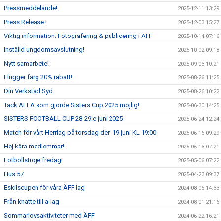
Pressmeddelande!
2025-12-11 13:29
Press Release !
2025-12-03 15:27
Viktig information: Fotografering & publicering i ÄFF
2025-10-14 07:16
Inställd ungdomsavslutning!
2025-10-02 09:18
Nytt samarbete!
2025-09-03 10:21
Flügger färg 20% rabatt!
2025-08-26 11:25
Din Verkstad Syd.
2025-08-26 10:22
Tack ALLA som gjorde Sisters Cup 2025 möjlig!
2025-06-30 14:25
SISTERS FOOTBALL CUP 28-29:e juni 2025
2025-06-24 12:24
Match för vårt Herrlag på torsdag den 19 juni KL 19:00
2025-06-16 09:29
Hej kära medlemmar!
2025-06-13 07:21
Fotbollströje fredag!
2025-05-06 07:22
Hus 57
2025-04-23 09:37
Eskilscupen för våra ÄFF lag
2024-08-05 14:33
Från knatte till a-lag
2024-08-01 21:16
Sommarlovsaktiviteter med ÄFF
2024-06-22 16:21