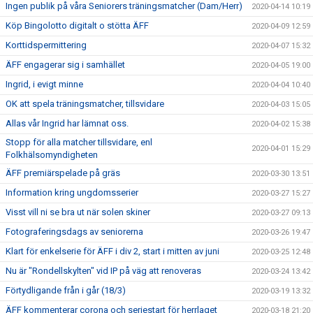
Ingen publik på våra Seniorers träningsmatcher (Dam/Herr)
2020-04-14 10:19
Köp Bingolotto digitalt o stötta ÄFF
2020-04-09 12:59
Korttidspermittering
2020-04-07 15:32
ÄFF engagerar sig i samhället
2020-04-05 19:00
Ingrid, i evigt minne
2020-04-04 10:40
OK att spela träningsmatcher, tillsvidare
2020-04-03 15:05
Allas vår Ingrid har lämnat oss.
2020-04-02 15:38
Stopp för alla matcher tillsvidare, enl
2020-04-01 15:29
Folkhälsomyndigheten
ÄFF premiärspelade på gräs
2020-03-30 13:51
Information kring ungdomsserier
2020-03-27 15:27
Visst vill ni se bra ut när solen skiner
2020-03-27 09:13
Fotograferingsdags av seniorerna
2020-03-26 19:47
Klart för enkelserie för ÄFF i div 2, start i mitten av juni
2020-03-25 12:48
Nu är "Rondellskylten" vid IP på väg att renoveras
2020-03-24 13:42
Förtydligande från i går (18/3)
2020-03-19 13:32
ÄFF kommenterar corona och seriestart för herrlaget
2020-03-18 21:20