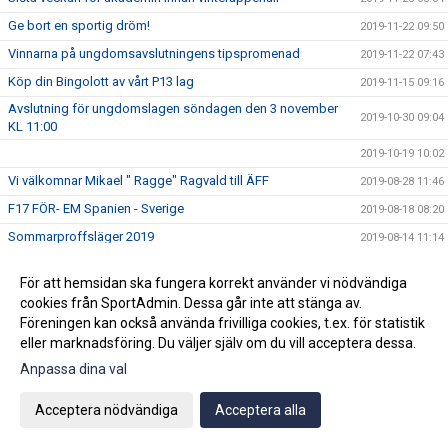
Ge bort en sportig dröm!
2019-11-22 09:50
Vinnarna på ungdomsavslutningens tipspromenad
2019-11-22 07:43
Köp din Bingolott av vårt P13 lag
2019-11-15 09:16
Avslutning för ungdomslagen söndagen den 3 november
2019-10-30 09:04
KL 11:00
2019-10-19 10:02
Vi välkomnar Mikael " Ragge" Ragvald till ÄFF
2019-08-28 11:46
F17 FÖR- EM Spanien - Sverige
2019-08-18 08:20
Sommarproffsläger 2019
2019-08-14 11:14
Vinnare i 50/50 lotteriet 11/8
2019-08-14 10:21
För att hemsidan ska fungera korrekt använder vi nödvändiga
ÄFF söker matchsekreterare
2019-08-14 10:18
cookies från SportAdmin. Dessa går inte att stänga av.
Angående gårdagens match i P19-Allsvenskan
2019-08-11 11:42
Föreningen kan också använda frivilliga cookies, t.ex. för statistik
eller marknadsföring. Du väljer själv om du vill acceptera dessa.
Kalle är på semester
2019-08-10 09:14
Anpassa dina val
Klubbchefen Helena Wennerström presenterar sig
2019-08-07 08:52
FitLine är ny samarbetspartner
2019-08-03 14:21
Acceptera nödvändiga
Acceptera alla
ÄFF söker matchsekreterare
2019-08-01 13:00