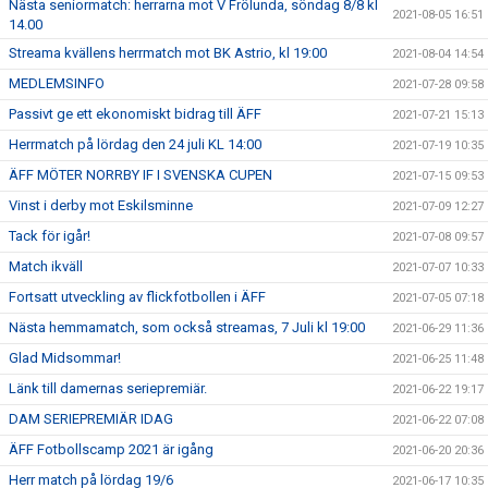
Nästa seniormatch: herrarna mot V Frölunda, söndag 8/8 kl
2021-08-05 16:51
14.00
Streama kvällens herrmatch mot BK Astrio, kl 19:00
2021-08-04 14:54
MEDLEMSINFO
2021-07-28 09:58
Passivt ge ett ekonomiskt bidrag till ÄFF
2021-07-21 15:13
Herrmatch på lördag den 24 juli KL 14:00
2021-07-19 10:35
ÄFF MÖTER NORRBY IF I SVENSKA CUPEN
2021-07-15 09:53
Vinst i derby mot Eskilsminne
2021-07-09 12:27
Tack för igår!
2021-07-08 09:57
Match ikväll
2021-07-07 10:33
Fortsatt utveckling av flickfotbollen i ÄFF
2021-07-05 07:18
Nästa hemmamatch, som också streamas, 7 Juli kl 19:00
2021-06-29 11:36
Glad Midsommar!
2021-06-25 11:48
Länk till damernas seriepremiär.
2021-06-22 19:17
DAM SERIEPREMIÄR IDAG
2021-06-22 07:08
ÄFF Fotbollscamp 2021 är igång
2021-06-20 20:36
Herr match på lördag 19/6
2021-06-17 10:35