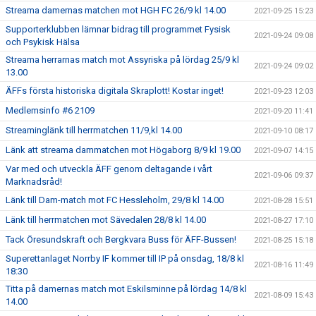
Streama damernas matchen mot HGH FC 26/9 kl 14.00
2021-09-25 15:23
Supporterklubben lämnar bidrag till programmet Fysisk
2021-09-24 09:08
och Psykisk Hälsa
Streama herrarnas match mot Assyriska på lördag 25/9 kl
2021-09-24 09:02
13.00
ÄFFs första historiska digitala Skraplott! Kostar inget!
2021-09-23 12:03
Medlemsinfo #6 2109
2021-09-20 11:41
Streaminglänk till herrmatchen 11/9,kl 14.00
2021-09-10 08:17
Länk att streama dammatchen mot Högaborg 8/9 kl 19.00
2021-09-07 14:15
Var med och utveckla ÄFF genom deltagande i vårt
2021-09-06 09:37
Marknadsråd!
Länk till Dam-match mot FC Hessleholm, 29/8 kl 14.00
2021-08-28 15:51
Länk till herrmatchen mot Sävedalen 28/8 kl 14.00
2021-08-27 17:10
Tack Öresundskraft och Bergkvara Buss för ÄFF-Bussen!
2021-08-25 15:18
Superettanlaget Norrby IF kommer till IP på onsdag, 18/8 kl
2021-08-16 11:49
18:30
Titta på damernas match mot Eskilsminne på lördag 14/8 kl
2021-08-09 15:43
14.00