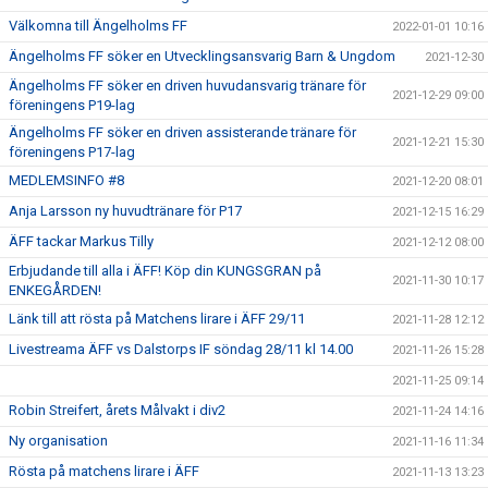
Välkomna till Ängelholms FF
2022-01-01 10:16
Ängelholms FF söker en Utvecklingsansvarig Barn & Ungdom
2021-12-30
Ängelholms FF söker en driven huvudansvarig tränare för
2021-12-29 09:00
föreningens P19-lag
Ängelholms FF söker en driven assisterande tränare för
2021-12-21 15:30
föreningens P17-lag
MEDLEMSINFO #8
2021-12-20 08:01
Anja Larsson ny huvudtränare för P17
2021-12-15 16:29
ÄFF tackar Markus Tilly
2021-12-12 08:00
Erbjudande till alla i ÄFF! Köp din KUNGSGRAN på
2021-11-30 10:17
ENKEGÅRDEN!
Länk till att rösta på Matchens lirare i ÄFF 29/11
2021-11-28 12:12
Livestreama ÄFF vs Dalstorps IF söndag 28/11 kl 14.00
2021-11-26 15:28
2021-11-25 09:14
Robin Streifert, årets Målvakt i div2
2021-11-24 14:16
Ny organisation
2021-11-16 11:34
Rösta på matchens lirare i ÄFF
2021-11-13 13:23