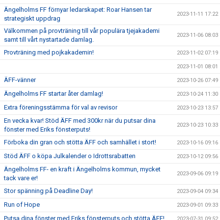
Ängelholms FF förnyar ledarskapet: Roar Hansen tar
2023-11-11 17:22
strategiskt uppdrag
Välkommen på provträning till vår populära tjejakademi
2023-11-06 08:03
samt till vårt nystartade damlag.
Provträning med pojkakademin!
2023-11-02 07:19
2023-11-01 08:01
ÄFF-vänner
2023-10-26 07:49
Ängelholms FF startar åter damlag!
2023-10-24 11:30
Extra föreningsstämma för val av revisor
2023-10-23 13:57
En vecka kvar! Stöd ÄFF med 300kr när du putsar dina
2023-10-23 10:33
fönster med Eriks fönsterputs!
Förboka din gran och stötta ÄFF och samhället i stort!
2023-10-16 09:16
Stöd ÄFF o köpa Julkalender o Idrottsrabatten
2023-10-12 09:56
Ängelholms FF- en kraft i Ängelholms kommun, mycket
2023-09-06 09:19
tack vare er!
Stor spänning på Deadline Day!
2023-09-04 09:34
Run of Hope
2023-09-01 09:33
Putsa dina fönster med Eriks fönsterputs och stötta ÄFF!
2023-07-31 09:52