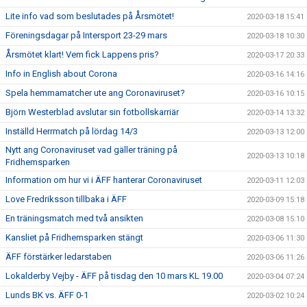
Lite info vad som beslutades på Årsmötet!
2020-03-18 15:41
Föreningsdagar på Intersport 23-29 mars
2020-03-18 10:30
Årsmötet klart! Vem fick Lappens pris?
2020-03-17 20:33
Info in English about Corona
2020-03-16 14:16
Spela hemmamatcher ute ang Coronaviruset?
2020-03-16 10:15
Björn Westerblad avslutar sin fotbollskarriär
2020-03-14 13:32
Inställd Herrmatch på lördag 14/3
2020-03-13 12:00
Nytt ang Coronaviruset vad gäller träning på
2020-03-13 10:18
Fridhemsparken
Information om hur vi i ÄFF hanterar Coronaviruset
2020-03-11 12:03
Love Fredriksson tillbaka i ÄFF
2020-03-09 15:18
En träningsmatch med två ansikten
2020-03-08 15:10
Kansliet på Fridhemsparken stängt
2020-03-06 11:30
ÄFF förstärker ledarstaben
2020-03-06 11:26
Lokalderby Vejby - ÄFF på tisdag den 10 mars KL 19.00
2020-03-04 07:24
Lunds BK vs. ÄFF 0-1
2020-03-02 10:24