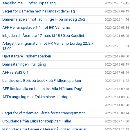
Ängelholms FF lyfter upp talang
2020-02-28 14:45
Seger för Damerna mot halländskt div 2-lag
2020-02-27 09:49
Damerna spelar mot Trönninge IF på onsdag 26/2
2020-02-25 14:44
ÄFF Herrar spelade 1-1 mot IFK Värnamo
2020-02-24 05:34
Inbjudan till Årsmöte 17 mars kl 18.30 på Kansliet
2020-02-21 08:05
A-laget träningsmatch mot IFK Värnamo Lördag 22/2 kl
2020-02-20 11:54
13:00
Hjärtstartare Fridhemsparken
2020-02-19 09:00
Damsatsningen i full gång
2020-02-18 08:49
ÄFF vs BoIS 0-1
2020-02-17 08:49
Landskrona Bois på besök på Fridhemsparken
2020-02-14 16:22
ÄFF önskar alla en fantastisk Alla-Hjärtans-Dag!
2020-02-14 09:58
ÄFFs unga lag mot Eskilsminne i lördags
2020-02-11 08:06
2020-02-11 07:28
Seger för vårt damlag i årets första träningsmatch
2020-02-10 09:14
Erbjudande från Eriks fönsterputs till alla!
2020-02-07 14:30
Matchdags för Damer o Herrar på lördag 8 februari
2020-02-07 11:22