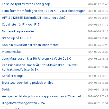
En stund fylld av fotboll och glädje
2024-06-17 15:49
Extra årsmöte måndagen den 17 juni KL 17:00 i klubbstugan
2024-05-28 08:47
ÄFF &#128155; Drivkraft, bli mentor du också
2024-05-16 08:57
Cupvinster för F14 och F15
2024-05-13 11:12
Nytt ansikte på kansliet
2024-04-18 18:13
Stand Up på HUS 57
2024-04-05 10:05
Köp din 50/50 lott här redan innan match
2024-03-26 17:23
Premiärvecka!
2024-03-26 08:35
Jens Magnusson klar för Allsvenska Västerås SK
2024-03-22 15:31
Karl Gunnarsson lämnar ÄFF för Allsvenskan – Skriver
2024-03-21 08:02
kontrakt med Västerås SK
Kansliet stängt!
2024-03-14 08:46
Bryta tystnaden kring psykisk ohälsa
2024-03-12 10:28
Se hit!
2024-03-11 08:58
Äntligen är det dags för års släpp säsongen 2024 är här!
2024-03-05 07:47
Bingolotter/sverigelotten 2024
2024-03-01 11:51