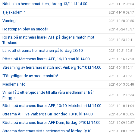
Näst sista hemmamatchen, lördag 13/11 kl 14:00
2021-11-12 08:54
Tjejakademin
2021-11-10 09:17
Varning !!
2021-10-28 09:55
Höstcupen blev en succé!!
2021-10-24 18:37
Rösta på matchens lirare i ÄFF på dagens match mot
2021-10-23 12:41
Torslanda.
Länk att streama herrmatchen på lördag 23/10
2021-10-21 10:51
Rösta på Matchens lirare i ÄFF, 16/10 start kl 14.00
2021-10-16 12:23
Streaming av herrarnas match mot Vinberg 16/10 kl 14.00
2021-10-15 10:11
”Förtydligande av medlemsinfo!
2021-10-13 13:31
Medlemsinfo
2021-10-13 06:48
Vi har fått ett erbjudande till alla våra medlemmar från
2021-10-12 13:34
Flügger!
Rösta på matchens lirare i ÄFF, 10/10. Matchstart kl 14.00
2021-10-10 11:04
Streama ÄFF vs Varbergs GIF söndag 10/10 kl 14:00
2021-10-10 08:05
Rösta på matchens lirare i ÄFF Dam, lördag 9/10 kl 14.00
2021-10-09 12:57
Streama damernas sista seriematch på lördag 9/10
2021-10-08 10:22