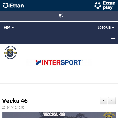
HEM
LOGGA IN
STARTSIDA
NYHETER
ANMÄLAN/REGISTRERING
POLICYS
FÖRKÖP BILJETTER
Vecka 46
<
>
LÄNKAR
2018-11-12 10:56