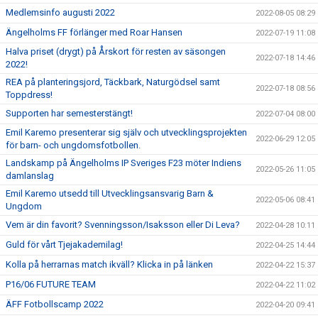
Medlemsinfo augusti 2022
2022-08-05 08:29
Ängelholms FF förlänger med Roar Hansen
2022-07-19 11:08
Halva priset (drygt) på Årskort för resten av säsongen
2022-07-18 14:46
2022!
REA på planteringsjord, Täckbark, Naturgödsel samt
2022-07-18 08:56
Toppdress!
Supporten har semesterstängt!
2022-07-04 08:00
Emil Karemo presenterar sig själv och utvecklingsprojekten
2022-06-29 12:05
för barn- och ungdomsfotbollen.
Landskamp på Ängelholms IP Sveriges F23 möter Indiens
2022-05-26 11:05
damlanslag
Emil Karemo utsedd till Utvecklingsansvarig Barn &
2022-05-06 08:41
Ungdom
Vem är din favorit? Svenningsson/Isaksson eller Di Leva?
2022-04-28 10:11
Guld för vårt Tjejakademilag!
2022-04-25 14:44
Kolla på herrarnas match ikväll? Klicka in på länken
2022-04-22 15:37
P16/06 FUTURE TEAM
2022-04-22 11:02
ÄFF Fotbollscamp 2022
2022-04-20 09:41