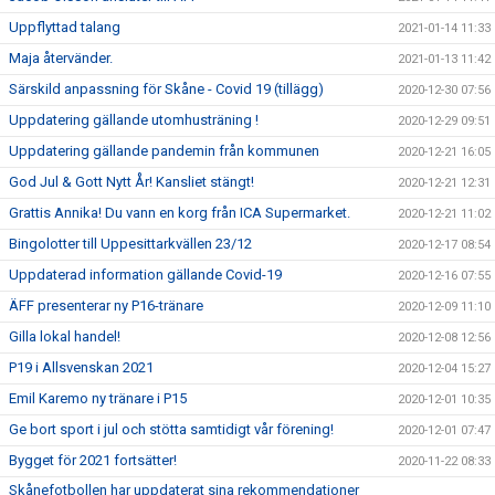
Uppflyttad talang
2021-01-14 11:33
Maja återvänder.
2021-01-13 11:42
Särskild anpassning för Skåne - Covid 19 (tillägg)
2020-12-30 07:56
Uppdatering gällande utomhusträning !
2020-12-29 09:51
Uppdatering gällande pandemin från kommunen
2020-12-21 16:05
God Jul & Gott Nytt År! Kansliet stängt!
2020-12-21 12:31
Grattis Annika! Du vann en korg från ICA Supermarket.
2020-12-21 11:02
Bingolotter till Uppesittarkvällen 23/12
2020-12-17 08:54
Uppdaterad information gällande Covid-19
2020-12-16 07:55
ÄFF presenterar ny P16-tränare
2020-12-09 11:10
Gilla lokal handel!
2020-12-08 12:56
P19 i Allsvenskan 2021
2020-12-04 15:27
Emil Karemo ny tränare i P15
2020-12-01 10:35
Ge bort sport i jul och stötta samtidigt vår förening!
2020-12-01 07:47
Bygget för 2021 fortsätter!
2020-11-22 08:33
Skånefotbollen har uppdaterat sina rekommendationer