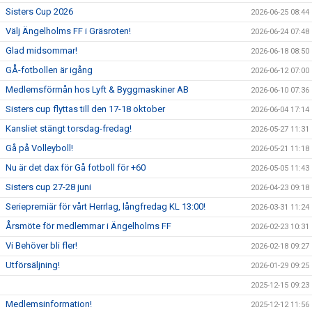
Sisters Cup 2026
2026-06-25 08:44
Välj Ängelholms FF i Gräsroten!
2026-06-24 07:48
Glad midsommar!
2026-06-18 08:50
GÅ-fotbollen är igång
2026-06-12 07:00
Medlemsförmån hos Lyft & Byggmaskiner AB
2026-06-10 07:36
Sisters cup flyttas till den 17-18 oktober
2026-06-04 17:14
Kansliet stängt torsdag-fredag!
2026-05-27 11:31
Gå på Volleyboll!
2026-05-21 11:18
Nu är det dax för Gå fotboll för +60
2026-05-05 11:43
Sisters cup 27-28 juni
2026-04-23 09:18
Seriepremiär för vårt Herrlag, långfredag KL 13:00!
2026-03-31 11:24
Årsmöte för medlemmar i Ängelholms FF
2026-02-23 10:31
Vi Behöver bli fler!
2026-02-18 09:27
Utförsäljning!
2026-01-29 09:25
2025-12-15 09:23
Medlemsinformation!
2025-12-12 11:56