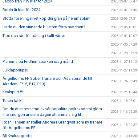
Jacob från P19 klar för 2024
2023-12-07 07:47
Robin är klar för 2024
2023-12-07 07:45
Stötta föreningslivet köp din gran på hemmaplan!
2023-12-06 07:31
Hade du den vinnande biljetten förra matchen?
2023-12-05 10:01
Tips och råd för träning i kallt väder
2023-12-01 10:07
2023-11-30 07:29
2023-11-28 07:59
Planerna på Fridhemsparken idag månd
2023-11-27 14:12
Julklappstips!
2023-11-27 11:29
Ängelholms FF Söker Tränare och Assisterande till
2023-11-24 08:49
Akademi (P15, P17, P19)
Kvalspurt !!!
2023-11-21 16:44
Tusen tack!
2023-11-18 06:01
Om du är intresserad av vår populära pojkakademi glöm
2023-11-16 09:25
inte imorgon är sista dagen att anmäla sig til
Roar Hansen anställer Andreas Granqvist som ny tränare
2023-11-15 09:37
för Ängelholms FF
Bli Kvalsupporter
2023-11-13 14:30