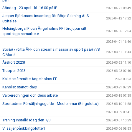
på IP
Söndag - 23 april - kl. 16.00 på IP
2023-04-21 08:49
Jesper Björkmans insamling för Börje Salming ALS
2023-04-12 17:22
Stiftelse
Helsingborgs IF och Ängelholms FF fördjupar sitt
2023-04-06 12:04
sportsliga samarbete
2023-04-01 16:46
Sto&#776;tta ÄFF och streama massor av sport pa&#778;
2023-03-31 11:44
C More!
Årskort 2023!
2023-03-23 11:10
Truppen 2023
2023-03-23 07:40
Kallelse årsmöte Ängelholms FF
2023-03-23
Kansliet stängt idag!
2023-03-21 07:29
Valberedningen och dess arbete
2023-03-15 07:35
Sportadmin Försäljningsguide - Medlemmar (Bingolotto)
2023-03-10 11:58
2023-03-09 09:41
Träning inställd idag den 7/3
2023-03-07 10:29
Vi säljer påskbingolotter!
2023-03-06 08:53