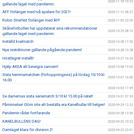
2020-11-18 10:53
gällande läget med pandemin.
ÄFF förlänger med två spelare för 2021!
2020-11-15 08:27
Robin Streifert förlänger med ÄFF
2020-11-05 22:05
Skånefotbollen har uppdaterat sina rekommendationer
2020-10-29 08:10
gällande läget med pandemin.
Inställd kvalmatch
2020-10-28 17:35
Nya restriktioner gällande pågående pandemi!
2020-10-28 10:28
Höstlägret inställt!
2020-10-27 16:04
Hjälp AKEA att besegra cancern!
2020-10-08 19:50
Sista hemmamatchen (förhoppningsvis) på lördag 10/10 kl
2020-10-07 16:06
16.00
2020-10-03 17:49
Se damernas sista seriematch 3/10 kl 15.00 på nätet!
2020-10-01 07:59
Påminnelse! Glöm inte att beställa era Kanelbullar till helgen!
2020-09-29 12:22
Pandemin råder fortfarande
2020-09-28 13:30
KANELBULLENS DAG!
2020-09-25 10:52
Damlaget klara för division 2!
2020-09-23 22:01