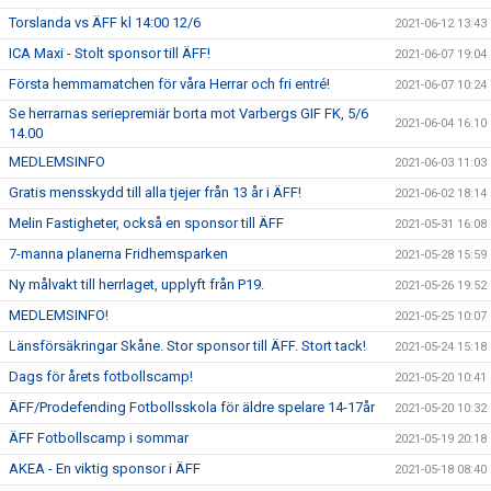
Torslanda vs ÄFF kl 14:00 12/6
2021-06-12 13:43
ICA Maxi - Stolt sponsor till ÄFF!
2021-06-07 19:04
Första hemmamatchen för våra Herrar och fri entré!
2021-06-07 10:24
Se herrarnas seriepremiär borta mot Varbergs GIF FK, 5/6
2021-06-04 16:10
14.00
MEDLEMSINFO
2021-06-03 11:03
Gratis mensskydd till alla tjejer från 13 år i ÄFF!
2021-06-02 18:14
Melin Fastigheter, också en sponsor till ÄFF
2021-05-31 16:08
7-manna planerna Fridhemsparken
2021-05-28 15:59
Ny målvakt till herrlaget, upplyft från P19.
2021-05-26 19:52
MEDLEMSINFO!
2021-05-25 10:07
Länsförsäkringar Skåne. Stor sponsor till ÄFF. Stort tack!
2021-05-24 15:18
Dags för årets fotbollscamp!
2021-05-20 10:41
ÄFF/Prodefending Fotbollsskola för äldre spelare 14-17år
2021-05-20 10:32
ÄFF Fotbollscamp i sommar
2021-05-19 20:18
AKEA - En viktig sponsor i ÄFF
2021-05-18 08:40