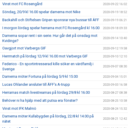
Vinst mot FC Rosengård
2020-09-22 16:02
Söndag, 20/9 kl 16.00 spelar damerna mot Nike
2020-09-19 18:52
Backahill och Stiftelsen Gripen sponsrar nya bussar till ÄFF
2020-09-19 06:21
I morgon lördag spelar herrarna mot FC Rosengård kl 16.00
2020-09-18 09:33
Damerna sopar rent i sin serie. Hur går det på onsdag mot
2020-09-14 10:40
Kvidinge?
Oavgjort mot Varbergs GIF
2020-09-12 19:58
Herrmatch på lördag 12/9 kl 16.00 mot Varbergs GIF
2020-09-10 12:10
Federico - En sportintresserad kille söker en värdfamilj i
2020-09-07 08:30
Sverige
Damerna möter Fortuna på lördag 5/9 kl 15.00
2020-09-04 15:01
Lucas Ohlander ansluter till ÄFF’s A-trupp
2020-09-03 16:58
Herrarnas match livestreamas på lördag 29/8 kl 16.00
2020-08-27 08:38
Behöver ni ha hjälp med att putsa era fönster?
2020-08-25 10:58
Vinst mot IFK Malmö
2020-08-24 15:32
Damerna möter Kullabygden på lördag, 22/8 kl 14.00 på
2020-08-21 12:42
nätet