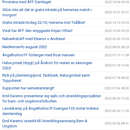
Provträna med ÄFF Damlaget
2022-10-24 09:03
Glöm inte att det är gratis inträde på herrarnas match i
2022-10-21 09:27
morgon!
Gratis inträde lördag 22/10, Herrarna mot Tvååker!
2022-10-15 09:03
Visst har ÄFF den snyggaste tröjan i Ettan!
2022-10-05 09:29
Nätverksträff med Eleanor o Andreas!
2022-09-30 10:43
Medlemsinfo augusti 2022
2022-08-05 08:29
Ängelholms FF förlänger med Roar Hansen
2022-07-19 11:08
Halva priset (drygt) på Årskort för resten av säsongen
2022-07-18 14:46
2022!
REA på planteringsjord, Täckbark, Naturgödsel samt
2022-07-18 08:56
Toppdress!
Supporten har semesterstängt!
2022-07-04 08:00
Emil Karemo presenterar sig själv och utvecklingsprojekten
2022-06-29 12:05
för barn- och ungdomsfotbollen.
Landskamp på Ängelholms IP Sveriges F23 möter Indiens
2022-05-26 11:05
damlanslag
Emil Karemo utsedd till Utvecklingsansvarig Barn &
2022-05-06 08:41
Ungdom