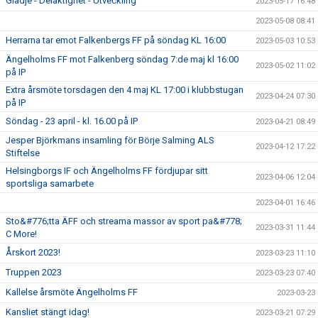
Glädje - Delaktighet - Utveckling
2023-05-17 16:48
2023-05-08 08:41
Herrarna tar emot Falkenbergs FF på söndag KL 16:00
2023-05-03 10:53
Ängelholms FF mot Falkenberg söndag 7:de maj kl 16:00
2023-05-02 11:02
på IP
Extra årsmöte torsdagen den 4 maj KL 17:00 i klubbstugan
2023-04-24 07:30
på IP
Söndag - 23 april - kl. 16.00 på IP
2023-04-21 08:49
Jesper Björkmans insamling för Börje Salming ALS
2023-04-12 17:22
Stiftelse
Helsingborgs IF och Ängelholms FF fördjupar sitt
2023-04-06 12:04
sportsliga samarbete
2023-04-01 16:46
Sto&#776;tta ÄFF och streama massor av sport pa&#778;
2023-03-31 11:44
C More!
Årskort 2023!
2023-03-23 11:10
Truppen 2023
2023-03-23 07:40
Kallelse årsmöte Ängelholms FF
2023-03-23
Kansliet stängt idag!
2023-03-21 07:29