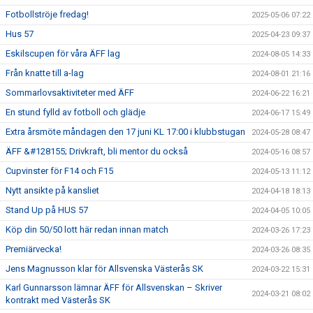
Fotbollströje fredag!
2025-05-06 07:22
Hus 57
2025-04-23 09:37
Eskilscupen för våra ÄFF lag
2024-08-05 14:33
Från knatte till a-lag
2024-08-01 21:16
Sommarlovsaktiviteter med ÄFF
2024-06-22 16:21
En stund fylld av fotboll och glädje
2024-06-17 15:49
Extra årsmöte måndagen den 17 juni KL 17:00 i klubbstugan
2024-05-28 08:47
ÄFF &#128155; Drivkraft, bli mentor du också
2024-05-16 08:57
Cupvinster för F14 och F15
2024-05-13 11:12
Nytt ansikte på kansliet
2024-04-18 18:13
Stand Up på HUS 57
2024-04-05 10:05
Köp din 50/50 lott här redan innan match
2024-03-26 17:23
Premiärvecka!
2024-03-26 08:35
Jens Magnusson klar för Allsvenska Västerås SK
2024-03-22 15:31
Karl Gunnarsson lämnar ÄFF för Allsvenskan – Skriver
2024-03-21 08:02
kontrakt med Västerås SK