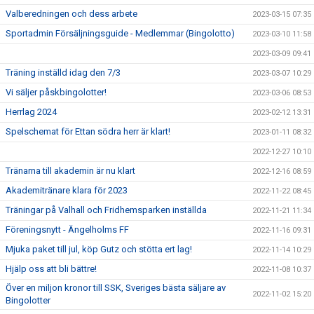
Valberedningen och dess arbete
2023-03-15 07:35
Sportadmin Försäljningsguide - Medlemmar (Bingolotto)
2023-03-10 11:58
2023-03-09 09:41
Träning inställd idag den 7/3
2023-03-07 10:29
Vi säljer påskbingolotter!
2023-03-06 08:53
Herrlag 2024
2023-02-12 13:31
Spelschemat för Ettan södra herr är klart!
2023-01-11 08:32
2022-12-27 10:10
Tränarna till akademin är nu klart
2022-12-16 08:59
Akademitränare klara för 2023
2022-11-22 08:45
Träningar på Valhall och Fridhemsparken inställda
2022-11-21 11:34
Föreningsnytt - Ängelholms FF
2022-11-16 09:31
Mjuka paket till jul, köp Gutz och stötta ert lag!
2022-11-14 10:29
Hjälp oss att bli bättre!
2022-11-08 10:37
Över en miljon kronor till SSK, Sveriges bästa säljare av
2022-11-02 15:20
Bingolotter