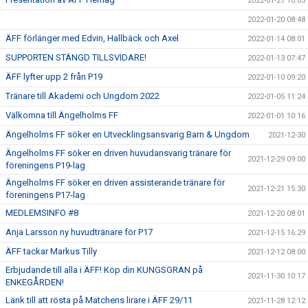
2022-01-21 10:05
2022-01-20 08:48
ÄFF förlänger med Edvin, Hallbäck och Axel
2022-01-14 08:01
SUPPORTEN STÄNGD TILLSVIDARE!
2022-01-13 07:47
ÄFF lyfter upp 2 från P19
2022-01-10 09:20
Tränare till Akademi och Ungdom 2022
2022-01-05 11:24
Välkomna till Ängelholms FF
2022-01-01 10:16
Ängelholms FF söker en Utvecklingsansvarig Barn & Ungdom
2021-12-30
Ängelholms FF söker en driven huvudansvarig tränare för
2021-12-29 09:00
föreningens P19-lag
Ängelholms FF söker en driven assisterande tränare för
2021-12-21 15:30
föreningens P17-lag
MEDLEMSINFO #8
2021-12-20 08:01
Anja Larsson ny huvudtränare för P17
2021-12-15 16:29
ÄFF tackar Markus Tilly
2021-12-12 08:00
Erbjudande till alla i ÄFF! Köp din KUNGSGRAN på
2021-11-30 10:17
ENKEGÅRDEN!
Länk till att rösta på Matchens lirare i ÄFF 29/11
2021-11-28 12:12