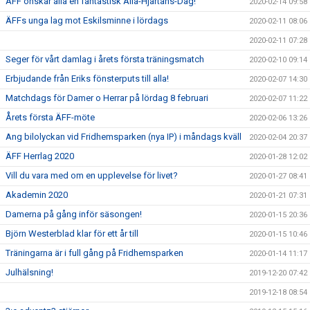
ÄFF önskar alla en fantastisk Alla-Hjärtans-Dag!
2020-02-14 09:58
ÄFFs unga lag mot Eskilsminne i lördags
2020-02-11 08:06
2020-02-11 07:28
Seger för vårt damlag i årets första träningsmatch
2020-02-10 09:14
Erbjudande från Eriks fönsterputs till alla!
2020-02-07 14:30
Matchdags för Damer o Herrar på lördag 8 februari
2020-02-07 11:22
Årets första ÄFF-möte
2020-02-06 13:26
Ang bilolyckan vid Fridhemsparken (nya IP) i måndags kväll
2020-02-04 20:37
ÄFF Herrlag 2020
2020-01-28 12:02
Vill du vara med om en upplevelse för livet?
2020-01-27 08:41
Akademin 2020
2020-01-21 07:31
Damerna på gång inför säsongen!
2020-01-15 20:36
Björn Westerblad klar för ett år till
2020-01-15 10:46
Träningarna är i full gång på Fridhemsparken
2020-01-14 11:17
Julhälsning!
2019-12-20 07:42
2019-12-18 08:54