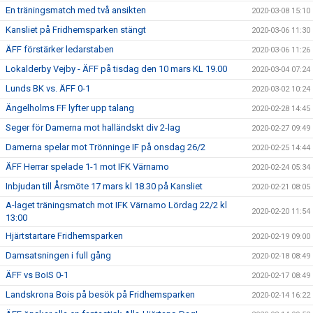
En träningsmatch med två ansikten
2020-03-08 15:10
Kansliet på Fridhemsparken stängt
2020-03-06 11:30
ÄFF förstärker ledarstaben
2020-03-06 11:26
Lokalderby Vejby - ÄFF på tisdag den 10 mars KL 19.00
2020-03-04 07:24
Lunds BK vs. ÄFF 0-1
2020-03-02 10:24
Ängelholms FF lyfter upp talang
2020-02-28 14:45
Seger för Damerna mot halländskt div 2-lag
2020-02-27 09:49
Damerna spelar mot Trönninge IF på onsdag 26/2
2020-02-25 14:44
ÄFF Herrar spelade 1-1 mot IFK Värnamo
2020-02-24 05:34
Inbjudan till Årsmöte 17 mars kl 18.30 på Kansliet
2020-02-21 08:05
A-laget träningsmatch mot IFK Värnamo Lördag 22/2 kl
2020-02-20 11:54
13:00
Hjärtstartare Fridhemsparken
2020-02-19 09:00
Damsatsningen i full gång
2020-02-18 08:49
ÄFF vs BoIS 0-1
2020-02-17 08:49
Landskrona Bois på besök på Fridhemsparken
2020-02-14 16:22