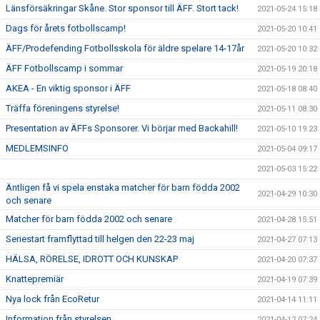
Länsförsäkringar Skåne. Stor sponsor till ÄFF. Stort tack!
2021-05-24 15:18
Dags för årets fotbollscamp!
2021-05-20 10:41
ÄFF/Prodefending Fotbollsskola för äldre spelare 14-17år
2021-05-20 10:32
ÄFF Fotbollscamp i sommar
2021-05-19 20:18
AKEA - En viktig sponsor i ÄFF
2021-05-18 08:40
Träffa föreningens styrelse!
2021-05-11 08:30
Presentation av ÄFFs Sponsorer. Vi börjar med Backahill!
2021-05-10 19:23
MEDLEMSINFO
2021-05-04 09:17
2021-05-03 15:22
Äntligen få vi spela enstaka matcher för barn födda 2002
2021-04-29 10:30
och senare
Matcher för barn födda 2002 och senare
2021-04-28 15:51
Seriestart framflyttad till helgen den 22-23 maj
2021-04-27 07:13
HÄLSA, RÖRELSE, IDROTT OCH KUNSKAP
2021-04-20 07:37
Knattepremiär
2021-04-19 07:39
Nya lock från EcoRetur
2021-04-14 11:11
Information från styrelsen
2021-04-12 07:24