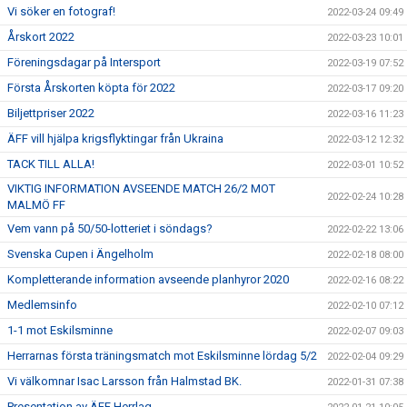
Vi söker en fotograf!
2022-03-24 09:49
Årskort 2022
2022-03-23 10:01
Föreningsdagar på Intersport
2022-03-19 07:52
Första Årskorten köpta för 2022
2022-03-17 09:20
Biljettpriser 2022
2022-03-16 11:23
ÄFF vill hjälpa krigsflyktingar från Ukraina
2022-03-12 12:32
TACK TILL ALLA!
2022-03-01 10:52
VIKTIG INFORMATION AVSEENDE MATCH 26/2 MOT
2022-02-24 10:28
MALMÖ FF
Vem vann på 50/50-lotteriet i söndags?
2022-02-22 13:06
Svenska Cupen i Ängelholm
2022-02-18 08:00
Kompletterande information avseende planhyror 2020
2022-02-16 08:22
Medlemsinfo
2022-02-10 07:12
1-1 mot Eskilsminne
2022-02-07 09:03
Herrarnas första träningsmatch mot Eskilsminne lördag 5/2
2022-02-04 09:29
Vi välkomnar Isac Larsson från Halmstad BK.
2022-01-31 07:38
Presentation av ÄFF Herrlag