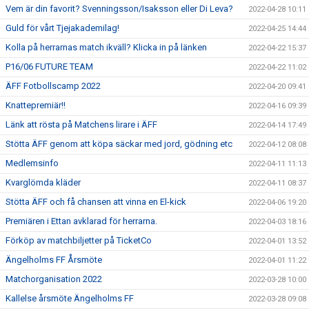
Vem är din favorit? Svenningsson/Isaksson eller Di Leva?
2022-04-28 10:11
Guld för vårt Tjejakademilag!
2022-04-25 14:44
Kolla på herrarnas match ikväll? Klicka in på länken
2022-04-22 15:37
P16/06 FUTURE TEAM
2022-04-22 11:02
ÄFF Fotbollscamp 2022
2022-04-20 09:41
Knattepremiär!!
2022-04-16 09:39
Länk att rösta på Matchens lirare i ÄFF
2022-04-14 17:49
Stötta ÄFF genom att köpa säckar med jord, gödning etc
2022-04-12 08:08
Medlemsinfo
2022-04-11 11:13
Kvarglömda kläder
2022-04-11 08:37
Stötta ÄFF och få chansen att vinna en El-kick
2022-04-06 19:20
Premiären i Ettan avklarad för herrarna.
2022-04-03 18:16
Förköp av matchbiljetter på TicketCo
2022-04-01 13:52
Ängelholms FF Årsmöte
2022-04-01 11:22
Matchorganisation 2022
2022-03-28 10:00
Kallelse årsmöte Ängelholms FF
2022-03-28 09:08