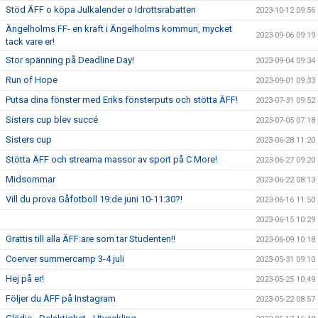
Stöd ÄFF o köpa Julkalender o Idrottsrabatten
2023-10-12 09:56
Ängelholms FF- en kraft i Ängelholms kommun, mycket
2023-09-06 09:19
tack vare er!
Stor spänning på Deadline Day!
2023-09-04 09:34
Run of Hope
2023-09-01 09:33
Putsa dina fönster med Eriks fönsterputs och stötta ÄFF!
2023-07-31 09:52
Sisters cup blev succé
2023-07-05 07:18
Sisters cup
2023-06-28 11:20
Stötta ÄFF och streama massor av sport på C More!
2023-06-27 09:20
Midsommar
2023-06-22 08:13
Vill du prova Gåfotboll 19:de juni 10-11:30?!
2023-06-16 11:50
2023-06-15 10:29
Grattis till alla ÄFF:are som tar Studenten!!
2023-06-09 10:18
Coerver summercamp 3-4 juli
2023-05-31 09:10
Hej på er!
2023-05-25 10:49
Följer du ÄFF på Instagram
2023-05-22 08:57