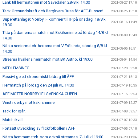
Länk till herrmatchen mot Sävedalen 28/8 kl 14.00
2021-08-27 17:10
Tack Öresundskraft och Bergkvara Buss för ÄFF-Bussen!
2021-08-25 15:18
Superettanlaget Norrby IF kommer till IP på onsdag, 18/8 kl
2021-08-16 11:49
18:30
Titta på damernas match mot Eskilsminne på lördag 14/8 kl
2021-08-09 15:43
14.00
Nästa seniormatch: herrarna mot V Frölunda, söndag 8/8 kl
2021-08-05 16:51
14.00
Streama kvällens herrmatch mot BK Astrio, kl 19:00
2021-08-04 14:54
MEDLEMSINFO
2021-07-28 09:58
Passivt ge ett ekonomiskt bidrag till ÄFF
2021-07-21 15:13
Herrmatch på lördag den 24 juli KL 14:00
2021-07-19 10:35
ÄFF MÖTER NORRBY IF I SVENSKA CUPEN
2021-07-15 09:53
Vinst i derby mot Eskilsminne
2021-07-09 12:27
Tack för igår!
2021-07-08 09:57
Match ikväll
2021-07-07 10:33
Fortsatt utveckling av flickfotbollen i ÄFF
2021-07-05 07:18
Nästa hemmamatch, som också streamas, 7 Juli kl 19:00
2021-06-29 11:36