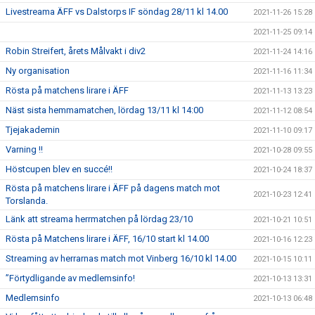
Livestreama ÄFF vs Dalstorps IF söndag 28/11 kl 14.00
2021-11-26 15:28
2021-11-25 09:14
Robin Streifert, årets Målvakt i div2
2021-11-24 14:16
Ny organisation
2021-11-16 11:34
Rösta på matchens lirare i ÄFF
2021-11-13 13:23
Näst sista hemmamatchen, lördag 13/11 kl 14:00
2021-11-12 08:54
Tjejakademin
2021-11-10 09:17
Varning !!
2021-10-28 09:55
Höstcupen blev en succé!!
2021-10-24 18:37
Rösta på matchens lirare i ÄFF på dagens match mot
2021-10-23 12:41
Torslanda.
Länk att streama herrmatchen på lördag 23/10
2021-10-21 10:51
Rösta på Matchens lirare i ÄFF, 16/10 start kl 14.00
2021-10-16 12:23
Streaming av herrarnas match mot Vinberg 16/10 kl 14.00
2021-10-15 10:11
”Förtydligande av medlemsinfo!
2021-10-13 13:31
Medlemsinfo
2021-10-13 06:48