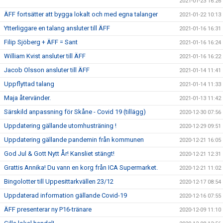
2021-01-23 16:26
ÄFF fortsätter att bygga lokalt och med egna talanger
2021-01-22 10:13
Ytterliggare en talang ansluter till ÄFF
2021-01-16 16:31
Filip Sjöberg + ÄFF = Sant
2021-01-16 16:24
William Kvist ansluter till ÄFF
2021-01-16 16:22
Jacob Olsson ansluter till ÄFF
2021-01-14 11:41
Uppflyttad talang
2021-01-14 11:33
Maja återvänder.
2021-01-13 11:42
Särskild anpassning för Skåne - Covid 19 (tillägg)
2020-12-30 07:56
Uppdatering gällande utomhusträning !
2020-12-29 09:51
Uppdatering gällande pandemin från kommunen
2020-12-21 16:05
God Jul & Gott Nytt År! Kansliet stängt!
2020-12-21 12:31
Grattis Annika! Du vann en korg från ICA Supermarket.
2020-12-21 11:02
Bingolotter till Uppesittarkvällen 23/12
2020-12-17 08:54
Uppdaterad information gällande Covid-19
2020-12-16 07:55
ÄFF presenterar ny P16-tränare
2020-12-09 11:10