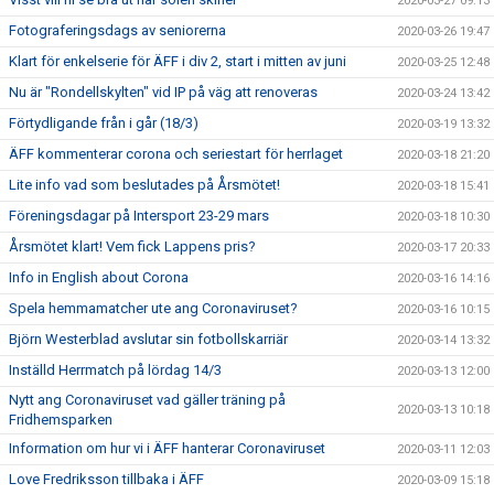
2020-03-27 09:13
Fotograferingsdags av seniorerna
2020-03-26 19:47
Klart för enkelserie för ÄFF i div 2, start i mitten av juni
2020-03-25 12:48
Nu är "Rondellskylten" vid IP på väg att renoveras
2020-03-24 13:42
Förtydligande från i går (18/3)
2020-03-19 13:32
ÄFF kommenterar corona och seriestart för herrlaget
2020-03-18 21:20
Lite info vad som beslutades på Årsmötet!
2020-03-18 15:41
Föreningsdagar på Intersport 23-29 mars
2020-03-18 10:30
Årsmötet klart! Vem fick Lappens pris?
2020-03-17 20:33
Info in English about Corona
2020-03-16 14:16
Spela hemmamatcher ute ang Coronaviruset?
2020-03-16 10:15
Björn Westerblad avslutar sin fotbollskarriär
2020-03-14 13:32
Inställd Herrmatch på lördag 14/3
2020-03-13 12:00
Nytt ang Coronaviruset vad gäller träning på
2020-03-13 10:18
Fridhemsparken
Information om hur vi i ÄFF hanterar Coronaviruset
2020-03-11 12:03
Love Fredriksson tillbaka i ÄFF
2020-03-09 15:18