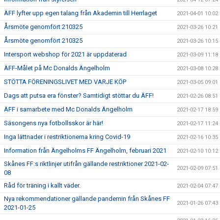
ÄFF lyfter upp egen talang från Akademin till Herrlaget
2021-04-01 10:02
Årsmöte genomfört 210325
2021-03-26 10:21
Årsmöte genomfört 210325
2021-03-26 10:15
Intersport webshop för 2021 är uppdaterad
2021-03-09 11:18
ÄFF-Målet på Mc Donalds Ängelholm
2021-03-08 10:28
STÖTTA FÖRENINGSLIVET MED VARJE KÖP
2021-03-05 09:01
Dags att putsa era fönster? Samtidigt stöttar du ÄFF!
2021-02-26 08:51
ÄFF i samarbete med Mc Donalds Ängelholm
2021-02-17 18:59
Säsongens nya fotbollsskor är här!
2021-02-17 11:24
Inga lättnader i restriktionerna kring Covid-19
2021-02-16 10:35
Information från Ängelholms FF Ängelholm, februari 2021
2021-02-10 10:12
Skånes FF:s riktlinjer utifrån gällande restriktioner 2021-02-
2021-02-09 07:51
08
Råd för träning i kallt väder.
2021-02-04 07:47
Nya rekommendationer gällande pandemin från Skånes FF
2021-01-26 07:43
2021-01-25