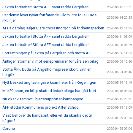
Jakten fortsätter! Stötta ÄFF samt rädda Lergöken!
2020-06-15 13:51
Pandemin lever tyvärr fortfarande! Glöm inte följa FHMs
2020-06-14 20:33
riktlinjer.
ÄFFs damlag säljer Bjäre chips imorgon på fridhemsparken
2020-06-12 14:15
Jakten fortsätter! Stötta ÄFF samt rädda Lergöken!
2020-06-11 08:09
Jakten fortsätter! Stötta ÄFF samt rädda Lergöken!
2020-06-08 08:29
Fortsättningen på jakten på Lergöken och stötta ÄFF
2020-06-06 11:55
Äntligen stormar vi mot seriepremiärer för våra seniorlag
2020-06-05 13:36
Stötta ÄFF, buda på Ängelholmspresentkort, vinn en
2020-06-04 08:45
Lergök!
Nytt besked ang tävlingsverksamheter från Regeringen
2020-05-29 11:19
Mie Pålsson, en högt skattad ledarkollega har gått bort.
2020-05-18 08:55
Nu ökar vi tempot i hjärtesupporter-kampanjen!
2020-05-15 20:21
ÄFF stöttar Kommunens projekt After School
2020-05-13 16:09
Visst behöver du handsprit, eller vill du skänka det till
2020-04-29 09:25
någon?
Corona
2020-04-25 07:04