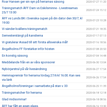
Roar Hansen ger sin syn på herrarnas säsong
2020-07-27 11:20
Träningsmatch ÄFF Dam vs Eskilsminne - Livestreamas
2020-07-24 15:12
25/7 13:00
ÄFF vs Lunds BK i Svenska cupen på din dator den 30/7, kl
2020-07-23 10:28
19:00
Vi sänder kvällens träningsmatch
2020-07-21 18:35
Semesterstängt på kanslierna
2020-07-17 07:13
Vi gratulerar Assad till sitt första allsvenska mål!
2020-07-16 18:56
Ängelholms FF förstärker inför hösten
2020-07-08 20:50
En konstig säsong
2020-07-04 14:48
Meddelande från en av våra sponsorer
2020-06-30 13:04
Nybörjarstrul på vår livesändning
2020-06-27 17:54
Hemmapremiär för herrarna lördag 27/6 kl 16.00. Kan ses
2020-06-26 17:54
via länk
Ängelholmsföreningar i samarbete på stan v. 33
2020-06-25 11:39
Träningsmatcher för herrarna
2020-06-18 12:18
Glad midsommar!
2020-06-18 08:56
ÄFF har fått en egen glass.
2020-06-16 13:30