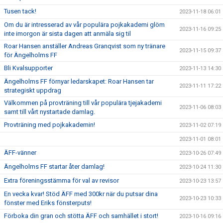
Tusen tack!
2023-11-18 06:01
Om du är intresserad av vår populära pojkakademi glöm
2023-11-16 09:25
inte imorgon är sista dagen att anmäla sig til
Roar Hansen anställer Andreas Granqvist som ny tränare
2023-11-15 09:37
för Ängelholms FF
Bli Kvalsupporter
2023-11-13 14:30
Ängelholms FF förnyar ledarskapet: Roar Hansen tar
2023-11-11 17:22
strategiskt uppdrag
Välkommen på provträning till vår populära tjejakademi
2023-11-06 08:03
samt till vårt nystartade damlag.
Provträning med pojkakademin!
2023-11-02 07:19
2023-11-01 08:01
ÄFF-vänner
2023-10-26 07:49
Ängelholms FF startar åter damlag!
2023-10-24 11:30
Extra föreningsstämma för val av revisor
2023-10-23 13:57
En vecka kvar! Stöd ÄFF med 300kr när du putsar dina
2023-10-23 10:33
fönster med Eriks fönsterputs!
Förboka din gran och stötta ÄFF och samhället i stort!
2023-10-16 09:16