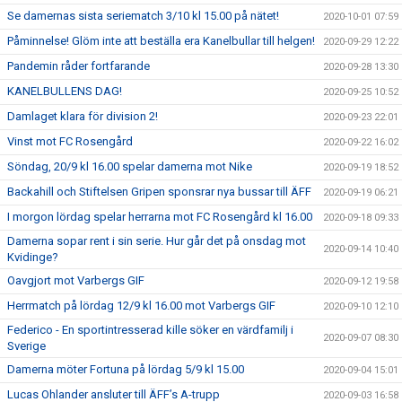
Se damernas sista seriematch 3/10 kl 15.00 på nätet!
2020-10-01 07:59
Påminnelse! Glöm inte att beställa era Kanelbullar till helgen!
2020-09-29 12:22
Pandemin råder fortfarande
2020-09-28 13:30
KANELBULLENS DAG!
2020-09-25 10:52
Damlaget klara för division 2!
2020-09-23 22:01
Vinst mot FC Rosengård
2020-09-22 16:02
Söndag, 20/9 kl 16.00 spelar damerna mot Nike
2020-09-19 18:52
Backahill och Stiftelsen Gripen sponsrar nya bussar till ÄFF
2020-09-19 06:21
I morgon lördag spelar herrarna mot FC Rosengård kl 16.00
2020-09-18 09:33
Damerna sopar rent i sin serie. Hur går det på onsdag mot
2020-09-14 10:40
Kvidinge?
Oavgjort mot Varbergs GIF
2020-09-12 19:58
Herrmatch på lördag 12/9 kl 16.00 mot Varbergs GIF
2020-09-10 12:10
Federico - En sportintresserad kille söker en värdfamilj i
2020-09-07 08:30
Sverige
Damerna möter Fortuna på lördag 5/9 kl 15.00
2020-09-04 15:01
Lucas Ohlander ansluter till ÄFF’s A-trupp
2020-09-03 16:58