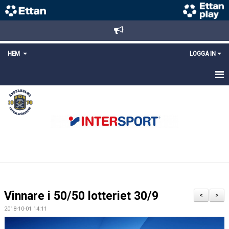
HEM
LOGGA IN
STARTSIDA
NYHETER
ANMÄLAN/REGISTRERING
POLICYS
FÖRKÖP BILJETTER
Vinnare i 50/50 lotteriet 30/9
<
>
LÄNKAR
2018-10-01 14:11