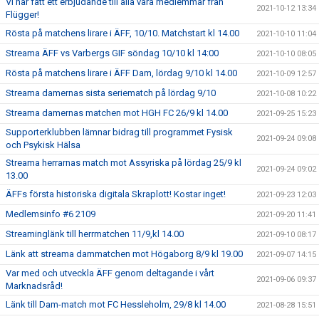
Vi har fått ett erbjudande till alla våra medlemmar från
2021-10-12 13:34
Flügger!
Rösta på matchens lirare i ÄFF, 10/10. Matchstart kl 14.00
2021-10-10 11:04
Streama ÄFF vs Varbergs GIF söndag 10/10 kl 14:00
2021-10-10 08:05
Rösta på matchens lirare i ÄFF Dam, lördag 9/10 kl 14.00
2021-10-09 12:57
Streama damernas sista seriematch på lördag 9/10
2021-10-08 10:22
Streama damernas matchen mot HGH FC 26/9 kl 14.00
2021-09-25 15:23
Supporterklubben lämnar bidrag till programmet Fysisk
2021-09-24 09:08
och Psykisk Hälsa
Streama herrarnas match mot Assyriska på lördag 25/9 kl
2021-09-24 09:02
13.00
ÄFFs första historiska digitala Skraplott! Kostar inget!
2021-09-23 12:03
Medlemsinfo #6 2109
2021-09-20 11:41
Streaminglänk till herrmatchen 11/9,kl 14.00
2021-09-10 08:17
Länk att streama dammatchen mot Högaborg 8/9 kl 19.00
2021-09-07 14:15
Var med och utveckla ÄFF genom deltagande i vårt
2021-09-06 09:37
Marknadsråd!
Länk till Dam-match mot FC Hessleholm, 29/8 kl 14.00
2021-08-28 15:51