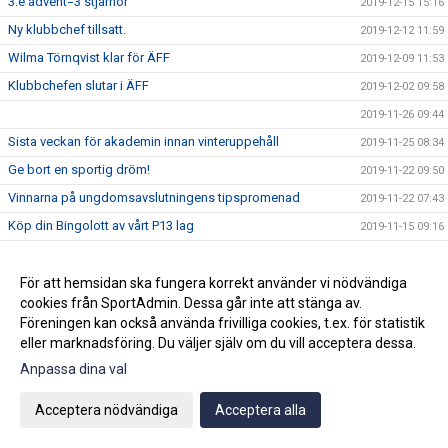
3:e advent=3 stjärnor
2019-12-15 15:16
Ny klubbchef tillsatt.
2019-12-12 11:59
Wilma Törnqvist klar för ÄFF
2019-12-09 11:53
Klubbchefen slutar i ÄFF
2019-12-02 09:58
2019-11-26 09:44
Sista veckan för akademin innan vinteruppehåll
2019-11-25 08:34
Ge bort en sportig dröm!
2019-11-22 09:50
Vinnarna på ungdomsavslutningens tipspromenad
2019-11-22 07:43
Köp din Bingolott av vårt P13 lag
2019-11-15 09:16
Avslutning för ungdomslagen söndagen den 3 november
2019-10-30 09:04
KL 11:00
För att hemsidan ska fungera korrekt använder vi nödvändiga
2019-10-19 10:02
cookies från SportAdmin. Dessa går inte att stänga av.
Föreningen kan också använda frivilliga cookies, t.ex. för statistik
Vi välkomnar Mikael " Ragge" Ragvald till ÄFF
2019-08-28 11:46
eller marknadsföring. Du väljer själv om du vill acceptera dessa.
F17 FÖR- EM Spanien - Sverige
2019-08-18 08:20
Anpassa dina val
Sommarproffsläger 2019
2019-08-14 11:14
Vinnare i 50/50 lotteriet 11/8
Acceptera nödvändiga
Acceptera alla
2019-08-14 10:21
ÄFF söker matchsekreterare
2019-08-14 10:18