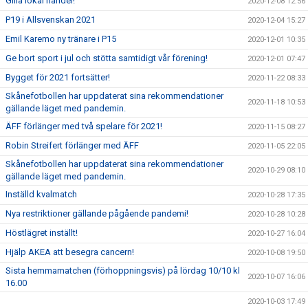
Gilla lokal handel!
2020-12-08 12:56
P19 i Allsvenskan 2021
2020-12-04 15:27
Emil Karemo ny tränare i P15
2020-12-01 10:35
Ge bort sport i jul och stötta samtidigt vår förening!
2020-12-01 07:47
Bygget för 2021 fortsätter!
2020-11-22 08:33
Skånefotbollen har uppdaterat sina rekommendationer
2020-11-18 10:53
gällande läget med pandemin.
ÄFF förlänger med två spelare för 2021!
2020-11-15 08:27
Robin Streifert förlänger med ÄFF
2020-11-05 22:05
Skånefotbollen har uppdaterat sina rekommendationer
2020-10-29 08:10
gällande läget med pandemin.
Inställd kvalmatch
2020-10-28 17:35
Nya restriktioner gällande pågående pandemi!
2020-10-28 10:28
Höstlägret inställt!
2020-10-27 16:04
Hjälp AKEA att besegra cancern!
2020-10-08 19:50
Sista hemmamatchen (förhoppningsvis) på lördag 10/10 kl
2020-10-07 16:06
16.00
2020-10-03 17:49