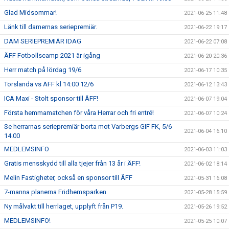
Glad Midsommar!
2021-06-25 11:48
Länk till damernas seriepremiär.
2021-06-22 19:17
DAM SERIEPREMIÄR IDAG
2021-06-22 07:08
ÄFF Fotbollscamp 2021 är igång
2021-06-20 20:36
Herr match på lördag 19/6
2021-06-17 10:35
Torslanda vs ÄFF kl 14:00 12/6
2021-06-12 13:43
ICA Maxi - Stolt sponsor till ÄFF!
2021-06-07 19:04
Första hemmamatchen för våra Herrar och fri entré!
2021-06-07 10:24
Se herrarnas seriepremiär borta mot Varbergs GIF FK, 5/6
2021-06-04 16:10
14.00
MEDLEMSINFO
2021-06-03 11:03
Gratis mensskydd till alla tjejer från 13 år i ÄFF!
2021-06-02 18:14
Melin Fastigheter, också en sponsor till ÄFF
2021-05-31 16:08
7-manna planerna Fridhemsparken
2021-05-28 15:59
Ny målvakt till herrlaget, upplyft från P19.
2021-05-26 19:52
MEDLEMSINFO!
2021-05-25 10:07