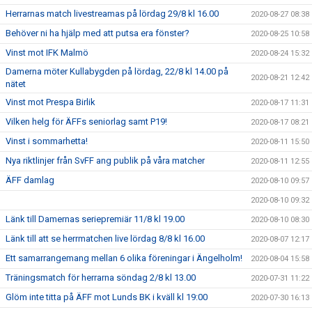
Herrarnas match livestreamas på lördag 29/8 kl 16.00
2020-08-27 08:38
Behöver ni ha hjälp med att putsa era fönster?
2020-08-25 10:58
Vinst mot IFK Malmö
2020-08-24 15:32
Damerna möter Kullabygden på lördag, 22/8 kl 14.00 på
2020-08-21 12:42
nätet
Vinst mot Prespa Birlik
2020-08-17 11:31
Vilken helg för ÄFFs seniorlag samt P19!
2020-08-17 08:21
Vinst i sommarhetta!
2020-08-11 15:50
Nya riktlinjer från SvFF ang publik på våra matcher
2020-08-11 12:55
ÄFF damlag
2020-08-10 09:57
2020-08-10 09:32
Länk till Damernas seriepremiär 11/8 kl 19.00
2020-08-10 08:30
Länk till att se herrmatchen live lördag 8/8 kl 16.00
2020-08-07 12:17
Ett samarrangemang mellan 6 olika föreningar i Ängelholm!
2020-08-04 15:58
Träningsmatch för herrarna söndag 2/8 kl 13.00
2020-07-31 11:22
Glöm inte titta på ÄFF mot Lunds BK i kväll kl 19:00
2020-07-30 16:13