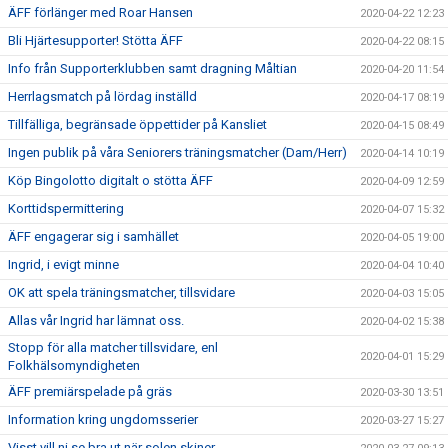
ÄFF förlänger med Roar Hansen
2020-04-22 12:23
Bli Hjärtesupporter! Stötta ÄFF
2020-04-22 08:15
Info från Supporterklubben samt dragning Måltian
2020-04-20 11:54
Herrlagsmatch på lördag inställd
2020-04-17 08:19
Tillfälliga, begränsade öppettider på Kansliet
2020-04-15 08:49
Ingen publik på våra Seniorers träningsmatcher (Dam/Herr)
2020-04-14 10:19
Köp Bingolotto digitalt o stötta ÄFF
2020-04-09 12:59
Korttidspermittering
2020-04-07 15:32
ÄFF engagerar sig i samhället
2020-04-05 19:00
Ingrid, i evigt minne
2020-04-04 10:40
OK att spela träningsmatcher, tillsvidare
2020-04-03 15:05
Allas vår Ingrid har lämnat oss.
2020-04-02 15:38
Stopp för alla matcher tillsvidare, enl
2020-04-01 15:29
Folkhälsomyndigheten
ÄFF premiärspelade på gräs
2020-03-30 13:51
Information kring ungdomsserier
2020-03-27 15:27
Visst vill ni se bra ut när solen skiner