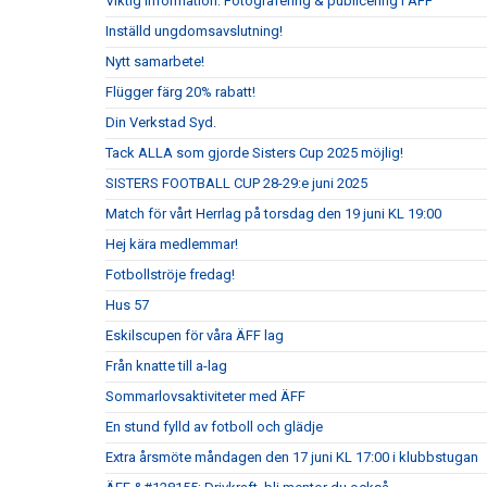
Viktig information: Fotografering & publicering i ÄFF
Inställd ungdomsavslutning!
Nytt samarbete!
Flügger färg 20% rabatt!
Din Verkstad Syd.
Tack ALLA som gjorde Sisters Cup 2025 möjlig!
SISTERS FOOTBALL CUP 28-29:e juni 2025
Match för vårt Herrlag på torsdag den 19 juni KL 19:00
Hej kära medlemmar!
Fotbollströje fredag!
Hus 57
Eskilscupen för våra ÄFF lag
Från knatte till a-lag
Sommarlovsaktiviteter med ÄFF
En stund fylld av fotboll och glädje
Extra årsmöte måndagen den 17 juni KL 17:00 i klubbstugan