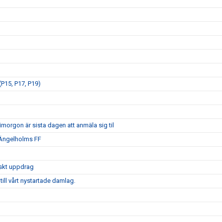
P15, P17, P19)
morgon är sista dagen att anmäla sig til
 Ängelholms FF
iskt uppdrag
ill vårt nystartade damlag.