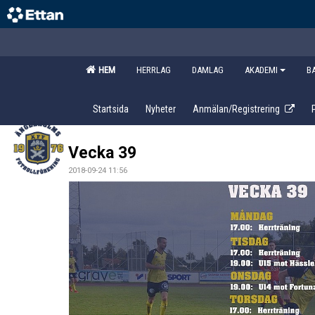
HEM
HERRLAG
DAMLAG
AKADEMI
B
Startsida
Nyheter
Anmälan/Registrering
Vecka 39
2018-09-24 11:56