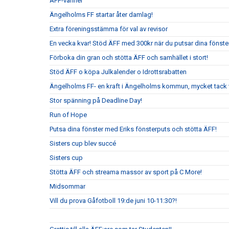
ÄFF-vänner
Ängelholms FF startar åter damlag!
Extra föreningsstämma för val av revisor
En vecka kvar! Stöd ÄFF med 300kr när du putsar dina fönste
Förboka din gran och stötta ÄFF och samhället i stort!
Stöd ÄFF o köpa Julkalender o Idrottsrabatten
Ängelholms FF- en kraft i Ängelholms kommun, mycket tack v
Stor spänning på Deadline Day!
Run of Hope
Putsa dina fönster med Eriks fönsterputs och stötta ÄFF!
Sisters cup blev succé
Sisters cup
Stötta ÄFF och streama massor av sport på C More!
Midsommar
Vill du prova Gåfotboll 19:de juni 10-11:30?!