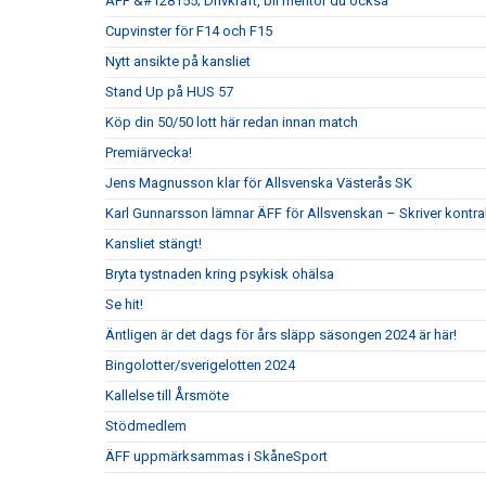
ÄFF &#128155; Drivkraft, bli mentor du också
Cupvinster för F14 och F15
Nytt ansikte på kansliet
Stand Up på HUS 57
Köp din 50/50 lott här redan innan match
Premiärvecka!
Jens Magnusson klar för Allsvenska Västerås SK
Karl Gunnarsson lämnar ÄFF för Allsvenskan – Skriver kontr
Kansliet stängt!
Bryta tystnaden kring psykisk ohälsa
Se hit!
Äntligen är det dags för års släpp säsongen 2024 är här!
Bingolotter/sverigelotten 2024
Kallelse till Årsmöte
Stödmedlem
ÄFF uppmärksammas i SkåneSport