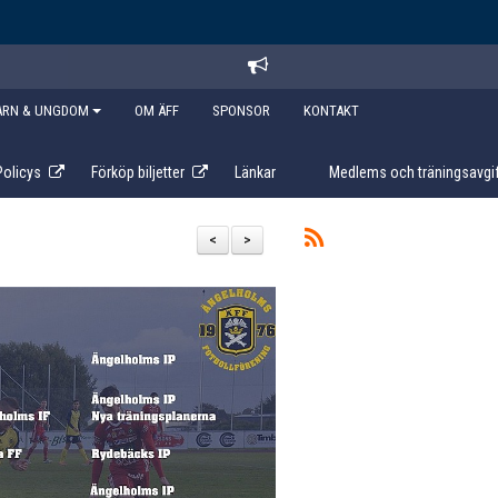
ARN & UNGDOM
OM ÄFF
SPONSOR
KONTAKT
Policys
Förköp biljetter
Länkar
Medlems och träningsavgif
<
>