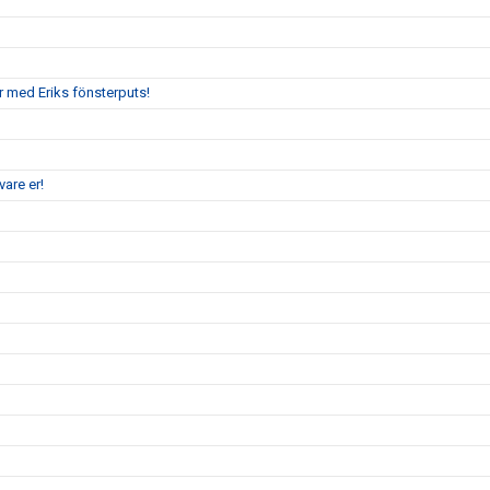
r med Eriks fönsterputs!
are er!