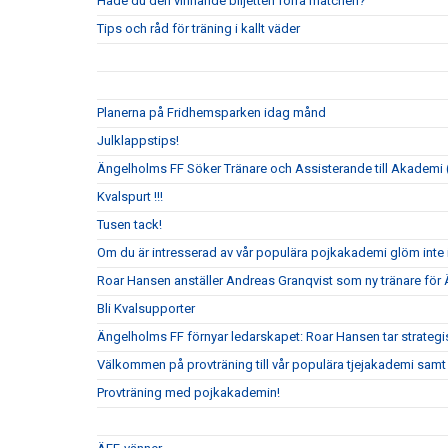
Hade du den vinnande biljetten förra matchen?
Tips och råd för träning i kallt väder
Planerna på Fridhemsparken idag månd
Julklappstips!
Ängelholms FF Söker Tränare och Assisterande till Akademi (
Kvalspurt !!!
Tusen tack!
Om du är intresserad av vår populära pojkakademi glöm inte i
Roar Hansen anställer Andreas Granqvist som ny tränare för
Bli Kvalsupporter
Ängelholms FF förnyar ledarskapet: Roar Hansen tar strateg
Välkommen på provträning till vår populära tjejakademi samt t
Provträning med pojkakademin!