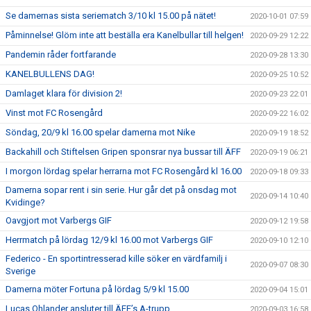
Se damernas sista seriematch 3/10 kl 15.00 på nätet!
2020-10-01 07:59
Påminnelse! Glöm inte att beställa era Kanelbullar till helgen!
2020-09-29 12:22
Pandemin råder fortfarande
2020-09-28 13:30
KANELBULLENS DAG!
2020-09-25 10:52
Damlaget klara för division 2!
2020-09-23 22:01
Vinst mot FC Rosengård
2020-09-22 16:02
Söndag, 20/9 kl 16.00 spelar damerna mot Nike
2020-09-19 18:52
Backahill och Stiftelsen Gripen sponsrar nya bussar till ÄFF
2020-09-19 06:21
I morgon lördag spelar herrarna mot FC Rosengård kl 16.00
2020-09-18 09:33
Damerna sopar rent i sin serie. Hur går det på onsdag mot
2020-09-14 10:40
Kvidinge?
Oavgjort mot Varbergs GIF
2020-09-12 19:58
Herrmatch på lördag 12/9 kl 16.00 mot Varbergs GIF
2020-09-10 12:10
Federico - En sportintresserad kille söker en värdfamilj i
2020-09-07 08:30
Sverige
Damerna möter Fortuna på lördag 5/9 kl 15.00
2020-09-04 15:01
Lucas Ohlander ansluter till ÄFF’s A-trupp
2020-09-03 16:58