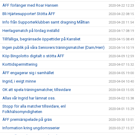
ÄFF förlänger med Roar Hansen
2020-04-22 12:23
Bli Hjärtesupporter! Stötta ÄFF
2020-04-22 08:15
Info från Supporterklubben samt dragning Måltian
2020-04-20 11:54
Herrlagsmatch på lördag inställd
2020-04-17 08:19
Tillfälliga, begränsade öppettider på Kansliet
2020-04-15 08:49
Ingen publik på våra Seniorers träningsmatcher (Dam/Herr)
2020-04-14 10:19
Köp Bingolotto digitalt o stötta ÄFF
2020-04-09 12:59
Korttidspermittering
2020-04-07 15:32
ÄFF engagerar sig i samhället
2020-04-05 19:00
Ingrid, i evigt minne
2020-04-04 10:40
OK att spela träningsmatcher, tillsvidare
2020-04-03 15:05
Allas vår Ingrid har lämnat oss.
2020-04-02 15:38
Stopp för alla matcher tillsvidare, enl
2020-04-01 15:29
Folkhälsomyndigheten
ÄFF premiärspelade på gräs
2020-03-30 13:51
Information kring ungdomsserier
2020-03-27 15:27