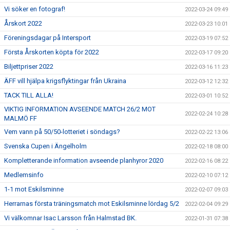
Vi söker en fotograf!
2022-03-24 09:49
Årskort 2022
2022-03-23 10:01
Föreningsdagar på Intersport
2022-03-19 07:52
Första Årskorten köpta för 2022
2022-03-17 09:20
Biljettpriser 2022
2022-03-16 11:23
ÄFF vill hjälpa krigsflyktingar från Ukraina
2022-03-12 12:32
TACK TILL ALLA!
2022-03-01 10:52
VIKTIG INFORMATION AVSEENDE MATCH 26/2 MOT
2022-02-24 10:28
MALMÖ FF
Vem vann på 50/50-lotteriet i söndags?
2022-02-22 13:06
Svenska Cupen i Ängelholm
2022-02-18 08:00
Kompletterande information avseende planhyror 2020
2022-02-16 08:22
Medlemsinfo
2022-02-10 07:12
1-1 mot Eskilsminne
2022-02-07 09:03
Herrarnas första träningsmatch mot Eskilsminne lördag 5/2
2022-02-04 09:29
Vi välkomnar Isac Larsson från Halmstad BK.
2022-01-31 07:38