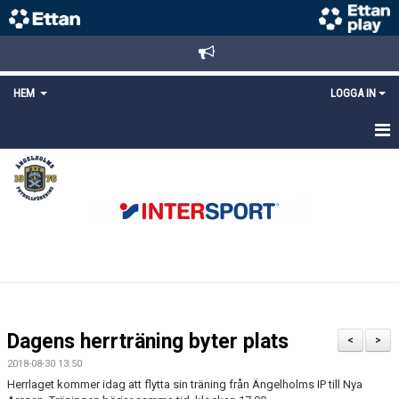
HEM
LOGGA IN
STARTSIDA
NYHETER
ANMÄLAN/REGISTRERING
POLICYS
FÖRKÖP BILJETTER
Dagens herrträning byter plats
<
>
LÄNKAR
2018-08-30 13:50
Herrlaget kommer idag att flytta sin träning från Ängelholms IP till Nya