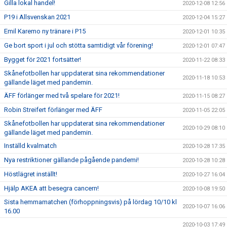
Gilla lokal handel!
2020-12-08 12:56
P19 i Allsvenskan 2021
2020-12-04 15:27
Emil Karemo ny tränare i P15
2020-12-01 10:35
Ge bort sport i jul och stötta samtidigt vår förening!
2020-12-01 07:47
Bygget för 2021 fortsätter!
2020-11-22 08:33
Skånefotbollen har uppdaterat sina rekommendationer
2020-11-18 10:53
gällande läget med pandemin.
ÄFF förlänger med två spelare för 2021!
2020-11-15 08:27
Robin Streifert förlänger med ÄFF
2020-11-05 22:05
Skånefotbollen har uppdaterat sina rekommendationer
2020-10-29 08:10
gällande läget med pandemin.
Inställd kvalmatch
2020-10-28 17:35
Nya restriktioner gällande pågående pandemi!
2020-10-28 10:28
Höstlägret inställt!
2020-10-27 16:04
Hjälp AKEA att besegra cancern!
2020-10-08 19:50
Sista hemmamatchen (förhoppningsvis) på lördag 10/10 kl
2020-10-07 16:06
16.00
2020-10-03 17:49