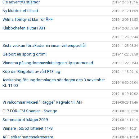
3:e advent=3 stjärnor
2019-12-15 15:16
Ny klubbchef tillsatt.
2019-12-12 11:59
Wilma Törnqvist klar för ÄFF
2019-12-09 11:53
Klubbchefen slutar i ÄFF
2019-12-02 09:58
2019-11-26 09:44
Sista veckan för akademin innan vinteruppehåll
2019-11-25 08:34
Ge bort en sportig dröm!
2019-11-22 09:50
Vinnarna på ungdomsavslutningens tipspromenad
2019-11-22 07:43
Köp din Bingolott av vårt P13 lag
2019-11-15 09:16
Avslutning för ungdomslagen söndagen den 3 november
2019-10-30 09:04
KL 11:00
2019-10-19 10:02
Vi välkomnar Mikael " Ragge" Ragvald till ÄFF
2019-08-28 11:46
F17 FÖR- EM Spanien - Sverige
2019-08-18 08:20
Sommarproffsläger 2019
2019-08-14 11:14
Vinnare i 50/50 lotteriet 11/8
2019-08-14 10:21
ÄFF söker matchsekreterare
2019-08-14 10:18