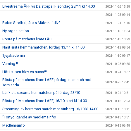
Livestreama ÄFF vs Dalstorps IF söndag 28/11 kl 14.00
2021-11-26 15:28
2021-11-25 09:14
Robin Streifert, årets Målvakt i div2
2021-11-24 14:16
Ny organisation
2021-11-16 11:34
Rösta på matchens lirare i ÄFF
2021-11-13 13:23
Näst sista hemmamatchen, lördag 13/11 kl 14:00
2021-11-12 08:54
Tjejakademin
2021-11-10 09:17
Varning !!
2021-10-28 09:55
Höstcupen blev en succé!!
2021-10-24 18:37
Rösta på matchens lirare i ÄFF på dagens match mot
2021-10-23 12:41
Torslanda.
Länk att streama herrmatchen på lördag 23/10
2021-10-21 10:51
Rösta på Matchens lirare i ÄFF, 16/10 start kl 14.00
2021-10-16 12:23
Streaming av herrarnas match mot Vinberg 16/10 kl 14.00
2021-10-15 10:11
”Förtydligande av medlemsinfo!
2021-10-13 13:31
Medlemsinfo
2021-10-13 06:48