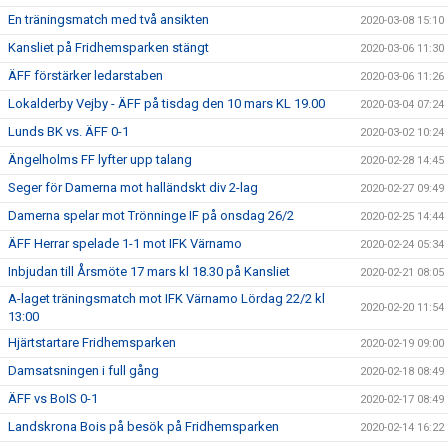
En träningsmatch med två ansikten
2020-03-08 15:10
Kansliet på Fridhemsparken stängt
2020-03-06 11:30
ÄFF förstärker ledarstaben
2020-03-06 11:26
Lokalderby Vejby - ÄFF på tisdag den 10 mars KL 19.00
2020-03-04 07:24
Lunds BK vs. ÄFF 0-1
2020-03-02 10:24
Ängelholms FF lyfter upp talang
2020-02-28 14:45
Seger för Damerna mot halländskt div 2-lag
2020-02-27 09:49
Damerna spelar mot Trönninge IF på onsdag 26/2
2020-02-25 14:44
ÄFF Herrar spelade 1-1 mot IFK Värnamo
2020-02-24 05:34
Inbjudan till Årsmöte 17 mars kl 18.30 på Kansliet
2020-02-21 08:05
A-laget träningsmatch mot IFK Värnamo Lördag 22/2 kl
2020-02-20 11:54
13:00
Hjärtstartare Fridhemsparken
2020-02-19 09:00
Damsatsningen i full gång
2020-02-18 08:49
ÄFF vs BoIS 0-1
2020-02-17 08:49
Landskrona Bois på besök på Fridhemsparken
2020-02-14 16:22