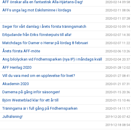
ÄFF önskar alla en fantastisk Alla-Hjärtans-Dag!
2020-02-14 09:58
ÄFFs unga lag mot Eskilsminne i lördags
2020-02-11 08:06
2020-02-11 07:28
Seger för vårt damlag i årets första träningsmatch
2020-02-10 09:14
Erbjudande från Eriks fönsterputs till alla!
2020-02-07 14:30
Matchdags för Damer o Herrar på lördag 8 februari
2020-02-07 11:22
Årets första ÄFF-möte
2020-02-06 13:26
Ang bilolyckan vid Fridhemsparken (nya IP) i måndags kväll
2020-02-04 20:37
ÄFF Herrlag 2020
2020-01-28 12:02
Vill du vara med om en upplevelse för livet?
2020-01-27 08:41
Akademin 2020
2020-01-21 07:31
Damerna på gång inför säsongen!
2020-01-15 20:36
Björn Westerblad klar för ett år till
2020-01-15 10:46
Träningarna är i full gång på Fridhemsparken
2020-01-14 11:17
Julhälsning!
2019-12-20 07:42
2019-12-18 08:54