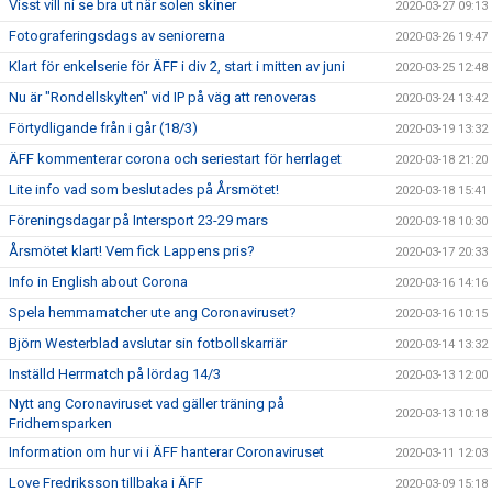
Visst vill ni se bra ut när solen skiner
2020-03-27 09:13
Fotograferingsdags av seniorerna
2020-03-26 19:47
Klart för enkelserie för ÄFF i div 2, start i mitten av juni
2020-03-25 12:48
Nu är "Rondellskylten" vid IP på väg att renoveras
2020-03-24 13:42
Förtydligande från i går (18/3)
2020-03-19 13:32
ÄFF kommenterar corona och seriestart för herrlaget
2020-03-18 21:20
Lite info vad som beslutades på Årsmötet!
2020-03-18 15:41
Föreningsdagar på Intersport 23-29 mars
2020-03-18 10:30
Årsmötet klart! Vem fick Lappens pris?
2020-03-17 20:33
Info in English about Corona
2020-03-16 14:16
Spela hemmamatcher ute ang Coronaviruset?
2020-03-16 10:15
Björn Westerblad avslutar sin fotbollskarriär
2020-03-14 13:32
Inställd Herrmatch på lördag 14/3
2020-03-13 12:00
Nytt ang Coronaviruset vad gäller träning på
2020-03-13 10:18
Fridhemsparken
Information om hur vi i ÄFF hanterar Coronaviruset
2020-03-11 12:03
Love Fredriksson tillbaka i ÄFF
2020-03-09 15:18