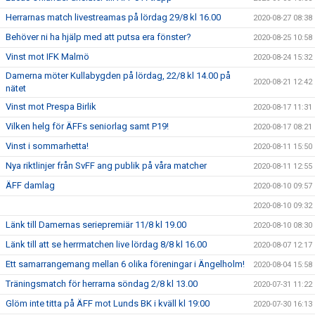
Herrarnas match livestreamas på lördag 29/8 kl 16.00
2020-08-27 08:38
Behöver ni ha hjälp med att putsa era fönster?
2020-08-25 10:58
Vinst mot IFK Malmö
2020-08-24 15:32
Damerna möter Kullabygden på lördag, 22/8 kl 14.00 på
2020-08-21 12:42
nätet
Vinst mot Prespa Birlik
2020-08-17 11:31
Vilken helg för ÄFFs seniorlag samt P19!
2020-08-17 08:21
Vinst i sommarhetta!
2020-08-11 15:50
Nya riktlinjer från SvFF ang publik på våra matcher
2020-08-11 12:55
ÄFF damlag
2020-08-10 09:57
2020-08-10 09:32
Länk till Damernas seriepremiär 11/8 kl 19.00
2020-08-10 08:30
Länk till att se herrmatchen live lördag 8/8 kl 16.00
2020-08-07 12:17
Ett samarrangemang mellan 6 olika föreningar i Ängelholm!
2020-08-04 15:58
Träningsmatch för herrarna söndag 2/8 kl 13.00
2020-07-31 11:22
Glöm inte titta på ÄFF mot Lunds BK i kväll kl 19:00
2020-07-30 16:13