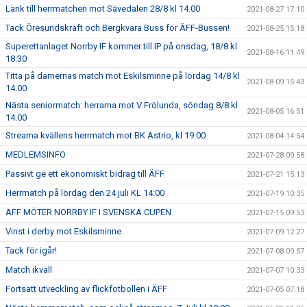
Länk till herrmatchen mot Sävedalen 28/8 kl 14.00
2021-08-27 17:10
Tack Öresundskraft och Bergkvara Buss för ÄFF-Bussen!
2021-08-25 15:18
Superettanlaget Norrby IF kommer till IP på onsdag, 18/8 kl
2021-08-16 11:49
18:30
Titta på damernas match mot Eskilsminne på lördag 14/8 kl
2021-08-09 15:43
14.00
Nästa seniormatch: herrarna mot V Frölunda, söndag 8/8 kl
2021-08-05 16:51
14.00
Streama kvällens herrmatch mot BK Astrio, kl 19:00
2021-08-04 14:54
MEDLEMSINFO
2021-07-28 09:58
Passivt ge ett ekonomiskt bidrag till ÄFF
2021-07-21 15:13
Herrmatch på lördag den 24 juli KL 14:00
2021-07-19 10:35
ÄFF MÖTER NORRBY IF I SVENSKA CUPEN
2021-07-15 09:53
Vinst i derby mot Eskilsminne
2021-07-09 12:27
Tack för igår!
2021-07-08 09:57
Match ikväll
2021-07-07 10:33
Fortsatt utveckling av flickfotbollen i ÄFF
2021-07-05 07:18