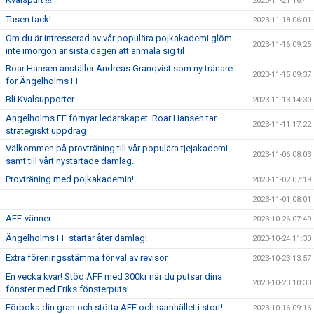
2023-11-21 16:44
Tusen tack!
2023-11-18 06:01
Om du är intresserad av vår populära pojkakademi glöm
2023-11-16 09:25
inte imorgon är sista dagen att anmäla sig til
Roar Hansen anställer Andreas Granqvist som ny tränare
2023-11-15 09:37
för Ängelholms FF
Bli Kvalsupporter
2023-11-13 14:30
Ängelholms FF förnyar ledarskapet: Roar Hansen tar
2023-11-11 17:22
strategiskt uppdrag
Välkommen på provträning till vår populära tjejakademi
2023-11-06 08:03
samt till vårt nystartade damlag.
Provträning med pojkakademin!
2023-11-02 07:19
2023-11-01 08:01
ÄFF-vänner
2023-10-26 07:49
Ängelholms FF startar åter damlag!
2023-10-24 11:30
Extra föreningsstämma för val av revisor
2023-10-23 13:57
En vecka kvar! Stöd ÄFF med 300kr när du putsar dina
2023-10-23 10:33
fönster med Eriks fönsterputs!
Förboka din gran och stötta ÄFF och samhället i stort!
2023-10-16 09:16