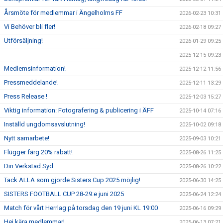
Årsmöte för medlemmar i Ängelholms FF
2026-02-23 10:31
Vi Behöver bli fler!
2026-02-18 09:27
Utförsäljning!
2026-01-29 09:25
2025-12-15 09:23
Medlemsinformation!
2025-12-12 11:56
Pressmeddelande!
2025-12-11 13:29
Press Release !
2025-12-03 15:27
Viktig information: Fotografering & publicering i ÄFF
2025-10-14 07:16
Inställd ungdomsavslutning!
2025-10-02 09:18
Nytt samarbete!
2025-09-03 10:21
Flügger färg 20% rabatt!
2025-08-26 11:25
Din Verkstad Syd.
2025-08-26 10:22
Tack ALLA som gjorde Sisters Cup 2025 möjlig!
2025-06-30 14:25
SISTERS FOOTBALL CUP 28-29:e juni 2025
2025-06-24 12:24
Match för vårt Herrlag på torsdag den 19 juni KL 19:00
2025-06-16 09:29
Hej kära medlemmar!
2025-06-13 07:21