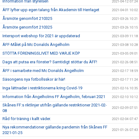
Information från styrelsen
2021-04-12 07:24
ÄFF lyfter upp egen talang från Akademin till Herrlaget
2021-04-01 10:02
Årsmöte genomfört 210325
2021-03-26 10:21
Årsmöte genomfört 210325
2021-03-26 10:15
Intersport webshop för 2021 är uppdaterad
2021-03-09 11:18
ÄFF-Målet på Mc Donalds Ängelholm
2021-03-08 10:28
STÖTTA FÖRENINGSLIVET MED VARJE KÖP
2021-03-05 09:01
Dags att putsa era fönster? Samtidigt stöttar du ÄFF!
2021-02-26 08:51
ÄFF i samarbete med Mc Donalds Ängelholm
2021-02-17 18:59
Säsongens nya fotbollsskor är här!
2021-02-17 11:24
Inga lättnader i restriktionerna kring Covid-19
2021-02-16 10:35
Information från Ängelholms FF Ängelholm, februari 2021
2021-02-10 10:12
Skånes FF:s riktlinjer utifrån gällande restriktioner 2021-02-
2021-02-09 07:51
08
Råd för träning i kallt väder.
2021-02-04 07:47
Nya rekommendationer gällande pandemin från Skånes FF
2021-01-26 07:43
2021-01-25