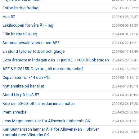
Fotbollströje fredag!
2025-05-06 07:22
Hus 57
2025-04-23 09:37
Eskilscupen för våra ÄFF lag
2024-08-05 14:33
Från knatte till a-lag
2024-08-01 21:16
Sommarlovsaktiviteter med ÄFF
2024-06-22 16:21
En stund fylld av fotboll och glädje
2024-06-17 15:49
Extra årsmöte måndagen den 17 juni KL 17:00 i klubbstugan
2024-05-28 08:47
ÄFF &#128155; Drivkraft, bli mentor du också
2024-05-16 08:57
Cupvinster för F14 och F15
2024-05-13 11:12
Nytt ansikte på kansliet
2024-04-18 18:13
Stand Up på HUS 57
2024-04-05 10:05
Köp din 50/50 lott här redan innan match
2024-03-26 17:23
Premiärvecka!
2024-03-26 08:35
Jens Magnusson klar för Allsvenska Västerås SK
2024-03-22 15:31
Karl Gunnarsson lämnar ÄFF för Allsvenskan – Skriver
2024-03-21 08:02
kontrakt med Västerås SK