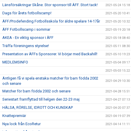
Länsförsäkringar Skåne. Stor sponsor till ÄFF. Stort tack!
2021-05-24 15:18
Dags för årets fotbollscamp!
2021-05-20 10:41
ÄFF/Prodefending Fotbollsskola för äldre spelare 14-17år
2021-05-20 10:32
ÄFF Fotbollscamp i sommar
2021-05-19 20:18
AKEA - En viktig sponsor i ÄFF
2021-05-18 08:40
Träffa föreningens styrelse!
2021-05-11 08:30
Presentation av ÄFFs Sponsorer. Vi börjar med Backahill!
2021-05-10 19:23
MEDLEMSINFO
2021-05-04 09:17
2021-05-03 15:22
Äntligen få vi spela enstaka matcher för barn födda 2002
2021-04-29 10:30
och senare
Matcher för barn födda 2002 och senare
2021-04-28 15:51
Seriestart framflyttad till helgen den 22-23 maj
2021-04-27 07:13
HÄLSA, RÖRELSE, IDROTT OCH KUNSKAP
2021-04-20 07:37
Knattepremiär
2021-04-19 07:39
Nya lock från EcoRetur
2021-04-14 11:11