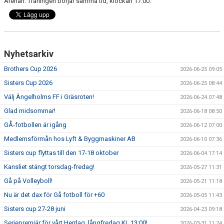
Arenan. Träningen börjar samma tid, klockan 17.00.
MEDLEMS OCH TRÄNINGSAVGIFTER
Nyhetsarkiv
Brothers Cup 2026
2026-06-25 09:05
Sisters Cup 2026
2026-06-25 08:44
Välj Ängelholms FF i Gräsroten!
2026-06-24 07:48
Glad midsommar!
2026-06-18 08:50
GÅ-fotbollen är igång
2026-06-12 07:00
Medlemsförmån hos Lyft & Byggmaskiner AB
2026-06-10 07:36
Sisters cup flyttas till den 17-18 oktober
2026-06-04 17:14
Kansliet stängt torsdag-fredag!
2026-05-27 11:31
Gå på Volleyboll!
2026-05-21 11:18
Nu är det dax för Gå fotboll för +60
2026-05-05 11:43
Sisters cup 27-28 juni
2026-04-23 09:18
Seriepremiär för vårt Herrlag, långfredag KL 13:00!
2026-03-31 11:24