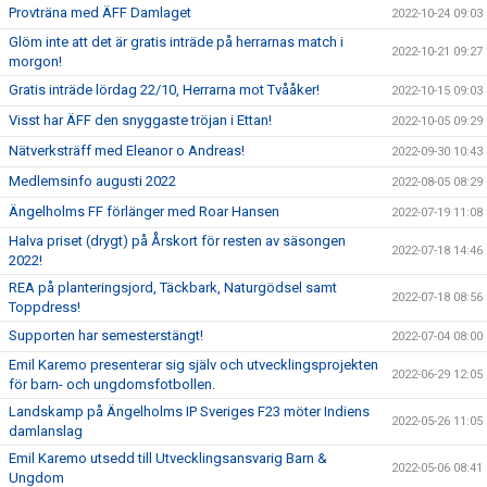
Provträna med ÄFF Damlaget
2022-10-24 09:03
Glöm inte att det är gratis inträde på herrarnas match i
2022-10-21 09:27
morgon!
Gratis inträde lördag 22/10, Herrarna mot Tvååker!
2022-10-15 09:03
Visst har ÄFF den snyggaste tröjan i Ettan!
2022-10-05 09:29
Nätverksträff med Eleanor o Andreas!
2022-09-30 10:43
Medlemsinfo augusti 2022
2022-08-05 08:29
Ängelholms FF förlänger med Roar Hansen
2022-07-19 11:08
Halva priset (drygt) på Årskort för resten av säsongen
2022-07-18 14:46
2022!
REA på planteringsjord, Täckbark, Naturgödsel samt
2022-07-18 08:56
Toppdress!
Supporten har semesterstängt!
2022-07-04 08:00
Emil Karemo presenterar sig själv och utvecklingsprojekten
2022-06-29 12:05
för barn- och ungdomsfotbollen.
Landskamp på Ängelholms IP Sveriges F23 möter Indiens
2022-05-26 11:05
damlanslag
Emil Karemo utsedd till Utvecklingsansvarig Barn &
2022-05-06 08:41
Ungdom