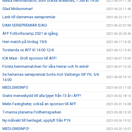
Nästa hemmamatch, som också streamas, 7 Juli kl 19:00
2021-06-29 11:36
Glad Midsommar!
2021-06-25 11:48
Länk till damernas seriepremiär.
2021-06-22 19:17
DAM SERIEPREMIÄR IDAG
2021-06-22 07:08
ÄFF Fotbollscamp 2021 är igång
2021-06-20 20:36
Herr match på lördag 19/6
2021-06-17 10:35
Torslanda vs ÄFF kl 14:00 12/6
2021-06-12 13:43
ICA Maxi - Stolt sponsor till ÄFF!
2021-06-07 19:04
Första hemmamatchen för våra Herrar och fri entré!
2021-06-07 10:24
Se herrarnas seriepremiär borta mot Varbergs GIF FK, 5/6
2021-06-04 16:10
14.00
MEDLEMSINFO
2021-06-03 11:03
Gratis mensskydd till alla tjejer från 13 år i ÄFF!
2021-06-02 18:14
Melin Fastigheter, också en sponsor till ÄFF
2021-05-31 16:08
7-manna planerna Fridhemsparken
2021-05-28 15:59
Ny målvakt till herrlaget, upplyft från P19.
2021-05-26 19:52
MEDLEMSINFO!
2021-05-25 10:07