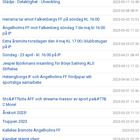
Glädje - Delaktighet - Utveckling
2023-05-17 16:48
2023-05-08 08:41
Herrarna tar emot Falkenbergs FF på söndag KL 16:00
2023-05-03 10:53
Ängelholms FF mot Falkenberg söndag 7:de maj kl 16:00
2023-05-02 11:02
på IP
Extra årsmöte torsdagen den 4 maj KL 17:00 i klubbstugan
2023-04-24 07:30
på IP
Söndag - 23 april - kl. 16.00 på IP
2023-04-21 08:49
Jesper Björkmans insamling för Börje Salming ALS
2023-04-12 17:22
Stiftelse
Helsingborgs IF och Ängelholms FF fördjupar sitt
2023-04-06 12:04
sportsliga samarbete
2023-04-01 16:46
Sto&#776;tta ÄFF och streama massor av sport pa&#778;
2023-03-31 11:44
C More!
Årskort 2023!
2023-03-23 11:10
Truppen 2023
2023-03-23 07:40
Kallelse årsmöte Ängelholms FF
2023-03-23
Kansliet stängt idag!
2023-03-21 07:29