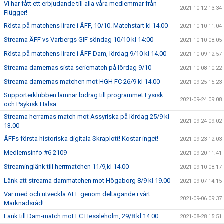
Vi har fått ett erbjudande till alla våra medlemmar från
2021-10-12 13:34
Flügger!
Rösta på matchens lirare i ÄFF, 10/10. Matchstart kl 14.00
2021-10-10 11:04
Streama ÄFF vs Varbergs GIF söndag 10/10 kl 14:00
2021-10-10 08:05
Rösta på matchens lirare i ÄFF Dam, lördag 9/10 kl 14.00
2021-10-09 12:57
Streama damernas sista seriematch på lördag 9/10
2021-10-08 10:22
Streama damernas matchen mot HGH FC 26/9 kl 14.00
2021-09-25 15:23
Supporterklubben lämnar bidrag till programmet Fysisk
2021-09-24 09:08
och Psykisk Hälsa
Streama herrarnas match mot Assyriska på lördag 25/9 kl
2021-09-24 09:02
13.00
ÄFFs första historiska digitala Skraplott! Kostar inget!
2021-09-23 12:03
Medlemsinfo #6 2109
2021-09-20 11:41
Streaminglänk till herrmatchen 11/9,kl 14.00
2021-09-10 08:17
Länk att streama dammatchen mot Högaborg 8/9 kl 19.00
2021-09-07 14:15
Var med och utveckla ÄFF genom deltagande i vårt
2021-09-06 09:37
Marknadsråd!
Länk till Dam-match mot FC Hessleholm, 29/8 kl 14.00
2021-08-28 15:51