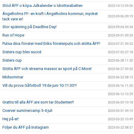
Stöd ÄFF o köpa Julkalender o Idrottsrabatten
2023-10-12 09:56
Ängelholms FF- en kraft i Ängelholms kommun, mycket
2023-09-06 09:19
tack vare er!
Stor spänning på Deadline Day!
2023-09-04 09:34
Run of Hope
2023-09-01 09:33
Putsa dina fönster med Eriks fönsterputs och stötta ÄFF!
2023-07-31 09:52
Sisters cup blev succé
2023-07-05 07:18
Sisters cup
2023-06-28 11:20
Stötta ÄFF och streama massor av sport på C More!
2023-06-27 09:20
Midsommar
2023-06-22 08:13
Vill du prova Gåfotboll 19:de juni 10-11:30?!
2023-06-16 11:50
2023-06-15 10:29
Grattis till alla ÄFF:are som tar Studenten!!
2023-06-09 10:18
Coerver summercamp 3-4 juli
2023-05-31 09:10
Hej på er!
2023-05-25 10:49
Följer du ÄFF på Instagram
2023-05-22 08:57