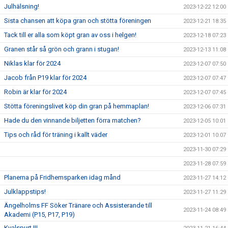
Julhälsning!
2023-12-22 12:00
Sista chansen att köpa gran och stötta föreningen
2023-12-21 18:35
Tack till er alla som köpt gran av oss i helgen!
2023-12-18 07:23
Granen står så grön och grann i stugan!
2023-12-13 11:08
Niklas klar för 2024
2023-12-07 07:50
Jacob från P19 klar för 2024
2023-12-07 07:47
Robin är klar för 2024
2023-12-07 07:45
Stötta föreningslivet köp din gran på hemmaplan!
2023-12-06 07:31
Hade du den vinnande biljetten förra matchen?
2023-12-05 10:01
Tips och råd för träning i kallt väder
2023-12-01 10:07
2023-11-30 07:29
2023-11-28 07:59
Planerna på Fridhemsparken idag månd
2023-11-27 14:12
Julklappstips!
2023-11-27 11:29
Ängelholms FF Söker Tränare och Assisterande till
2023-11-24 08:49
Akademi (P15, P17, P19)
Kvalspurt !!!