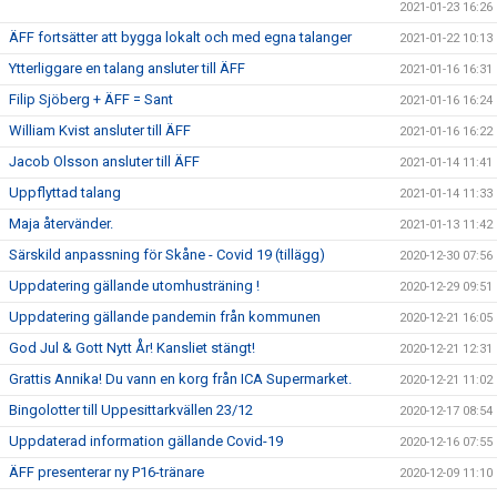
2021-01-23 16:26
ÄFF fortsätter att bygga lokalt och med egna talanger
2021-01-22 10:13
Ytterliggare en talang ansluter till ÄFF
2021-01-16 16:31
Filip Sjöberg + ÄFF = Sant
2021-01-16 16:24
William Kvist ansluter till ÄFF
2021-01-16 16:22
Jacob Olsson ansluter till ÄFF
2021-01-14 11:41
Uppflyttad talang
2021-01-14 11:33
Maja återvänder.
2021-01-13 11:42
Särskild anpassning för Skåne - Covid 19 (tillägg)
2020-12-30 07:56
Uppdatering gällande utomhusträning !
2020-12-29 09:51
Uppdatering gällande pandemin från kommunen
2020-12-21 16:05
God Jul & Gott Nytt År! Kansliet stängt!
2020-12-21 12:31
Grattis Annika! Du vann en korg från ICA Supermarket.
2020-12-21 11:02
Bingolotter till Uppesittarkvällen 23/12
2020-12-17 08:54
Uppdaterad information gällande Covid-19
2020-12-16 07:55
ÄFF presenterar ny P16-tränare
2020-12-09 11:10