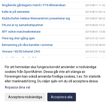
Angående gårdagens match i P19-Allsvenskan
2019-08-11 11:42
Kalle är på semester
2019-08-10 09:14
Klubbchefen Helena Wennerström presenterar sig
2019-08-07 08:52
FitLine är ny samarbetspartner
2019-08-03 14:21
ÄFF söker matchsekreterare
2019-08-01 13:00
Flera lag drar igång igen
2019-07-22 14:01
Bemanning på våra kanslier i sommar
2019-07-04 08:02
Vinnare i 50/50 lotteriet 29/6
2019-07-01 14:32
Lyckad Sisters Football Cup
2019-07-01 11:56
Ladda ner Min Fotboll-appen
2019-06-22 12:00
För att hemsidan ska fungera korrekt använder vi nödvändiga
Dan Norberg har gått STAC-utbildning
cookies från SportAdmin. Dessa går inte att stänga av.
2019-06-21 12:00
Föreningen kan också använda frivilliga cookies, t.ex. för statistik
Glad midsommar!
2019-06-20 10:34
eller marknadsföring. Du väljer själv om du vill acceptera dessa.
Vinnare i 50/50 lotteriet 15/6
2019-06-17 15:05
Anpassa dina val
FREJA är ny samarbetspartner
2019-06-14 14:42
Acceptera nödvändiga
Acceptera alla
Spelschemat i Sisters Football Cup är klart
2019-06-14 12:40
Ungdomskansliet stängt idag
2019-06-14 07:50