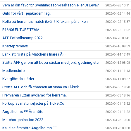
Vem är din favorit? Svenningsson/Isaksson eller Di Leva?
2022-04-28 10:11
Guld för vårt Tjejakademilag!
2022-04-25 14:44
Kolla på herrarnas match ikväll? Klicka in på länken
2022-04-22 15:37
P16/06 FUTURE TEAM
2022-04-22 11:02
ÄFF Fotbollscamp 2022
2022-04-20 09:41
Knattepremiär!!
2022-04-16 09:39
Länk att rösta på Matchens lirare i ÄFF
2022-04-14 17:49
Stötta ÄFF genom att köpa säckar med jord, gödning etc
2022-04-12 08:08
Medlemsinfo
2022-04-11 11:13
Kvarglömda kläder
2022-04-11 08:37
Stötta ÄFF och få chansen att vinna en El-kick
2022-04-06 19:20
Premiären i Ettan avklarad för herrarna.
2022-04-03 18:16
Förköp av matchbiljetter på TicketCo
2022-04-01 13:52
Ängelholms FF Årsmöte
2022-04-01 11:22
Matchorganisation 2022
2022-03-28 10:00
Kallelse årsmöte Ängelholms FF
2022-03-28 09:08