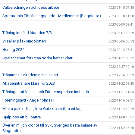
Valberedningen och dess arbete
2023-03-15 07:35
Sportadmin Försäljningsguide - Medlemmar (Bingolotto)
2023-03-10 11:58
2023-03-09 09:41
Träning inställd idag den 7/3
2023-03-07 10:29
Vi säljer påskbingolotter!
2023-03-06 08:53
Herrlag 2024
2023-02-12 13:31
Spelschemat för Ettan södra herr är klart!
2023-01-11 08:32
2022-12-27 10:10
Tränarna till akademin är nu klart
2022-12-16 08:59
Akademitränare klara för 2023
2022-11-22 08:45
Träningar på Valhall och Fridhemsparken inställda
2022-11-21 11:34
Föreningsnytt - Ängelholms FF
2022-11-16 09:31
Mjuka paket till jul, köp Gutz och stötta ert lag!
2022-11-14 10:29
Hjälp oss att bli bättre!
2022-11-08 10:37
Över en miljon kronor till SSK, Sveriges bästa säljare av
2022-11-02 15:20
Bingolotter