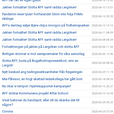
ÄFF har fått en egen glass.
2020-06-16 13:30
Jakten fortsätter! Stötta ÄFF samt rädda Lergöken!
2020-06-15 13:51
Pandemin lever tyvärr fortfarande! Glöm inte följa FHMs
2020-06-14 20:33
riktlinjer.
ÄFFs damlag säljer Bjäre chips imorgon på fridhemsparken
2020-06-12 14:15
Jakten fortsätter! Stötta ÄFF samt rädda Lergöken!
2020-06-11 08:09
Jakten fortsätter! Stötta ÄFF samt rädda Lergöken!
2020-06-08 08:29
Fortsättningen på jakten på Lergöken och stötta ÄFF
2020-06-06 11:55
Äntligen stormar vi mot seriepremiärer för våra seniorlag
2020-06-05 13:36
Stötta ÄFF, buda på Ängelholmspresentkort, vinn en
2020-06-04 08:45
Lergök!
Nytt besked ang tävlingsverksamheter från Regeringen
2020-05-29 11:19
Mie Pålsson, en högt skattad ledarkollega har gått bort.
2020-05-18 08:55
Nu ökar vi tempot i hjärtesupporter-kampanjen!
2020-05-15 20:21
ÄFF stöttar Kommunens projekt After School
2020-05-13 16:09
Visst behöver du handsprit, eller vill du skänka det till
2020-04-29 09:25
någon?
Corona
2020-04-25 07:04