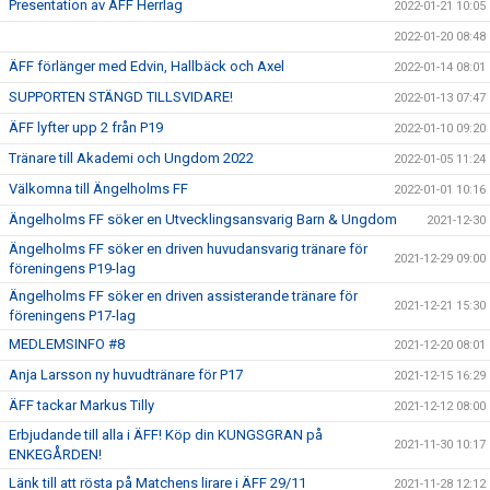
Presentation av ÄFF Herrlag
2022-01-21 10:05
2022-01-20 08:48
ÄFF förlänger med Edvin, Hallbäck och Axel
2022-01-14 08:01
SUPPORTEN STÄNGD TILLSVIDARE!
2022-01-13 07:47
ÄFF lyfter upp 2 från P19
2022-01-10 09:20
Tränare till Akademi och Ungdom 2022
2022-01-05 11:24
Välkomna till Ängelholms FF
2022-01-01 10:16
Ängelholms FF söker en Utvecklingsansvarig Barn & Ungdom
2021-12-30
Ängelholms FF söker en driven huvudansvarig tränare för
2021-12-29 09:00
föreningens P19-lag
Ängelholms FF söker en driven assisterande tränare för
2021-12-21 15:30
föreningens P17-lag
MEDLEMSINFO #8
2021-12-20 08:01
Anja Larsson ny huvudtränare för P17
2021-12-15 16:29
ÄFF tackar Markus Tilly
2021-12-12 08:00
Erbjudande till alla i ÄFF! Köp din KUNGSGRAN på
2021-11-30 10:17
ENKEGÅRDEN!
Länk till att rösta på Matchens lirare i ÄFF 29/11
2021-11-28 12:12