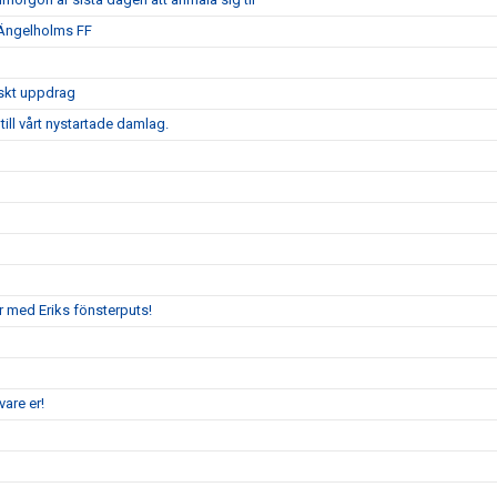
 Ängelholms FF
iskt uppdrag
ill vårt nystartade damlag.
r med Eriks fönsterputs!
are er!