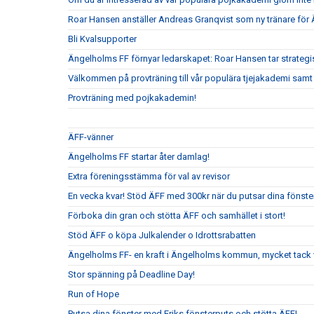
Roar Hansen anställer Andreas Granqvist som ny tränare för
Bli Kvalsupporter
Ängelholms FF förnyar ledarskapet: Roar Hansen tar strateg
Välkommen på provträning till vår populära tjejakademi samt t
Provträning med pojkakademin!
ÄFF-vänner
Ängelholms FF startar åter damlag!
Extra föreningsstämma för val av revisor
En vecka kvar! Stöd ÄFF med 300kr när du putsar dina fönste
Förboka din gran och stötta ÄFF och samhället i stort!
Stöd ÄFF o köpa Julkalender o Idrottsrabatten
Ängelholms FF- en kraft i Ängelholms kommun, mycket tack v
Stor spänning på Deadline Day!
Run of Hope
Putsa dina fönster med Eriks fönsterputs och stötta ÄFF!