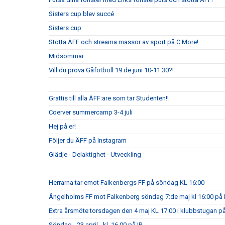
Sisters cup blev succé
Sisters cup
Stötta ÄFF och streama massor av sport på C More!
Midsommar
Vill du prova Gåfotboll 19:de juni 10-11:30?!
Grattis till alla ÄFF:are som tar Studenten!!
Coerver summercamp 3-4 juli
Hej på er!
Följer du ÄFF på Instagram
Glädje - Delaktighet - Utveckling
Herrarna tar emot Falkenbergs FF på söndag KL 16:00
Ängelholms FF mot Falkenberg söndag 7:de maj kl 16:00 på 
Extra årsmöte torsdagen den 4 maj KL 17:00 i klubbstugan på
Söndag - 23 april - kl. 16.00 på IP