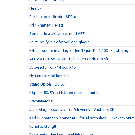
Hus 57
Eskilscupen för våra ÄFF lag
Från knatte till a-lag
Sommarlovsaktiviteter med ÄFF
En stund fylld av fotboll och glädje
Extra årsmöte måndagen den 17 juni KL 17:00 i klubbstugan
ÄFF &#128155; Drivkraft, bli mentor du också
Cupvinster för F14 och F15
Nytt ansikte på kansliet
Stand Up på HUS 57
Köp din 50/50 lott här redan innan match
Premiärvecka!
Jens Magnusson klar för Allsvenska Västerås SK
Karl Gunnarsson lämnar ÄFF för Allsvenskan – Skriver kontr
Kansliet stängt!
Bryta tystnaden kring psykisk ohälsa