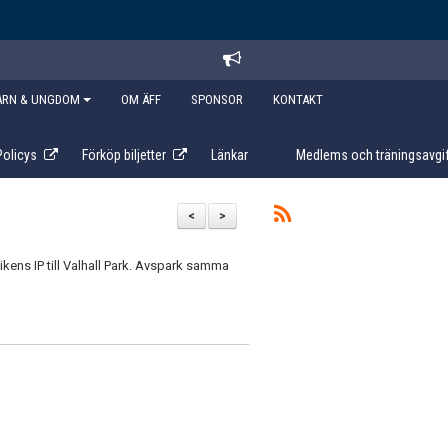
ARN & UNGDOM
OM ÄFF
SPONSOR
KONTAKT
Policys
Förköp biljetter
Länkar
Medlems och träningsavgif
<
>
kens IP till Valhall Park. Avspark samma