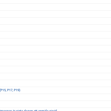
P15, P17, P19)
morgon är sista dagen att anmäla sig til