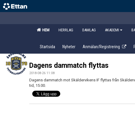
HEM
HERRLAG
DAMLAG
AKADEMI
B
Startsida
Nyheter
Anmälan/Registrering
Dagens dammatch flyttas
2018-08-26 11:08
Dagens dammatch mot Skäldervikens IF flyttas från Skäldervi
tid, 15.00.