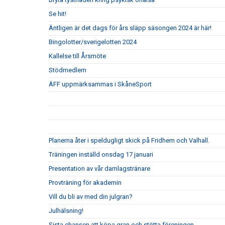
Se hit!
Äntligen är det dags för års släpp säsongen 2024 är här!
Bingolotter/sverigelotten 2024
Kallelse till Årsmöte
Stödmedlem
ÄFF uppmärksammas i SkåneSport
Planerna åter i speldugligt skick på Fridhem och Valhall.
Träningen inställd onsdag 17 januari
Presentation av vår damlagstränare
Provträning för akademin
Vill du bli av med din julgran?
Julhälsning!
Sista chansen att köpa gran och stötta föreningen