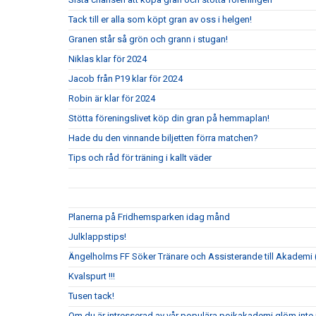
Tack till er alla som köpt gran av oss i helgen!
Granen står så grön och grann i stugan!
Niklas klar för 2024
Jacob från P19 klar för 2024
Robin är klar för 2024
Stötta föreningslivet köp din gran på hemmaplan!
Hade du den vinnande biljetten förra matchen?
Tips och råd för träning i kallt väder
Planerna på Fridhemsparken idag månd
Julklappstips!
Ängelholms FF Söker Tränare och Assisterande till Akademi (
Kvalspurt !!!
Tusen tack!
Om du är intresserad av vår populära pojkakademi glöm inte i