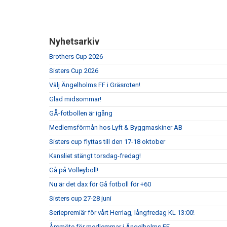
Nyhetsarkiv
Brothers Cup 2026
Sisters Cup 2026
Välj Ängelholms FF i Gräsroten!
Glad midsommar!
GÅ-fotbollen är igång
Medlemsförmån hos Lyft & Byggmaskiner AB
Sisters cup flyttas till den 17-18 oktober
Kansliet stängt torsdag-fredag!
Gå på Volleyboll!
Nu är det dax för Gå fotboll för +60
Sisters cup 27-28 juni
Seriepremiär för vårt Herrlag, långfredag KL 13:00!
Årsmöte för medlemmar i Ängelholms FF