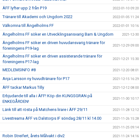
ÄFF lyfter upp 2 från P19
2022-01-10 09:20
Tränare till Akademi och Ungdom 2022
2022-01-05 11:24
Välkomna till Ängelholms FF
2022-01-01 10:16
Ängelholms FF söker en Utvecklingsansvarig Barn & Ungdom
2021-12-30
Ängelholms FF söker en driven huvudansvarig tränare för
2021-12-29 09:00
föreningens P19-lag
Ängelholms FF söker en driven assisterande tränare för
2021-12-21 15:30
föreningens P17-lag
MEDLEMSINFO #8
2021-12-20 08:01
Anja Larsson ny huvudtränare för P17
2021-12-15 16:29
ÄFF tackar Markus Tilly
2021-12-12 08:00
Erbjudande till alla i ÄFF! Köp din KUNGSGRAN på
2021-11-30 10:17
ENKEGÅRDEN!
Länk till att rösta på Matchens lirare i ÄFF 29/11
2021-11-28 12:12
Livestreama ÄFF vs Dalstorps IF söndag 28/11 kl 14.00
2021-11-26 15:28
2021-11-25 09:14
Robin Streifert, årets Målvakt i div2
2021-11-24 14:16