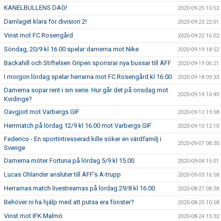
KANELBULLENS DAG!
2020-09-25 10:52
Damlaget klara för division 2!
2020-09-23 22:01
Vinst mot FC Rosengård
2020-09-22 16:02
Söndag, 20/9 kl 16.00 spelar damerna mot Nike
2020-09-19 18:52
Backahill och Stiftelsen Gripen sponsrar nya bussar till ÄFF
2020-09-19 06:21
I morgon lördag spelar herrarna mot FC Rosengård kl 16.00
2020-09-18 09:33
Damerna sopar rent i sin serie. Hur går det på onsdag mot
2020-09-14 10:40
Kvidinge?
Oavgjort mot Varbergs GIF
2020-09-12 19:58
Herrmatch på lördag 12/9 kl 16.00 mot Varbergs GIF
2020-09-10 12:10
Federico - En sportintresserad kille söker en värdfamilj i
2020-09-07 08:30
Sverige
Damerna möter Fortuna på lördag 5/9 kl 15.00
2020-09-04 15:01
Lucas Ohlander ansluter till ÄFF’s A-trupp
2020-09-03 16:58
Herrarnas match livestreamas på lördag 29/8 kl 16.00
2020-08-27 08:38
Behöver ni ha hjälp med att putsa era fönster?
2020-08-25 10:58
Vinst mot IFK Malmö
2020-08-24 15:32