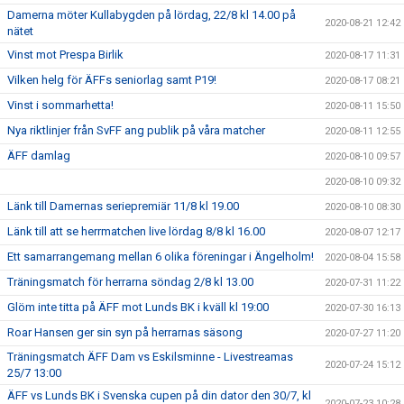
Damerna möter Kullabygden på lördag, 22/8 kl 14.00 på
2020-08-21 12:42
nätet
Vinst mot Prespa Birlik
2020-08-17 11:31
Vilken helg för ÄFFs seniorlag samt P19!
2020-08-17 08:21
Vinst i sommarhetta!
2020-08-11 15:50
Nya riktlinjer från SvFF ang publik på våra matcher
2020-08-11 12:55
ÄFF damlag
2020-08-10 09:57
2020-08-10 09:32
Länk till Damernas seriepremiär 11/8 kl 19.00
2020-08-10 08:30
Länk till att se herrmatchen live lördag 8/8 kl 16.00
2020-08-07 12:17
Ett samarrangemang mellan 6 olika föreningar i Ängelholm!
2020-08-04 15:58
Träningsmatch för herrarna söndag 2/8 kl 13.00
2020-07-31 11:22
Glöm inte titta på ÄFF mot Lunds BK i kväll kl 19:00
2020-07-30 16:13
Roar Hansen ger sin syn på herrarnas säsong
2020-07-27 11:20
Träningsmatch ÄFF Dam vs Eskilsminne - Livestreamas
2020-07-24 15:12
25/7 13:00
ÄFF vs Lunds BK i Svenska cupen på din dator den 30/7, kl
2020-07-23 10:28