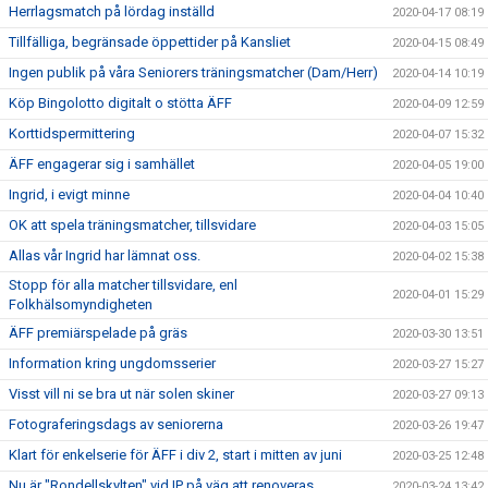
Herrlagsmatch på lördag inställd
2020-04-17 08:19
Tillfälliga, begränsade öppettider på Kansliet
2020-04-15 08:49
Ingen publik på våra Seniorers träningsmatcher (Dam/Herr)
2020-04-14 10:19
Köp Bingolotto digitalt o stötta ÄFF
2020-04-09 12:59
Korttidspermittering
2020-04-07 15:32
ÄFF engagerar sig i samhället
2020-04-05 19:00
Ingrid, i evigt minne
2020-04-04 10:40
OK att spela träningsmatcher, tillsvidare
2020-04-03 15:05
Allas vår Ingrid har lämnat oss.
2020-04-02 15:38
Stopp för alla matcher tillsvidare, enl
2020-04-01 15:29
Folkhälsomyndigheten
ÄFF premiärspelade på gräs
2020-03-30 13:51
Information kring ungdomsserier
2020-03-27 15:27
Visst vill ni se bra ut när solen skiner
2020-03-27 09:13
Fotograferingsdags av seniorerna
2020-03-26 19:47
Klart för enkelserie för ÄFF i div 2, start i mitten av juni
2020-03-25 12:48
Nu är "Rondellskylten" vid IP på väg att renoveras
2020-03-24 13:42