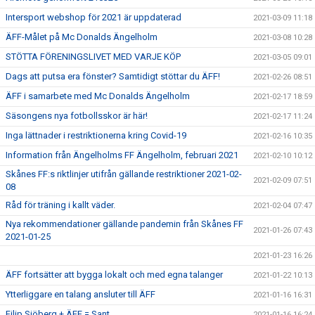
Intersport webshop för 2021 är uppdaterad
2021-03-09 11:18
ÄFF-Målet på Mc Donalds Ängelholm
2021-03-08 10:28
STÖTTA FÖRENINGSLIVET MED VARJE KÖP
2021-03-05 09:01
Dags att putsa era fönster? Samtidigt stöttar du ÄFF!
2021-02-26 08:51
ÄFF i samarbete med Mc Donalds Ängelholm
2021-02-17 18:59
Säsongens nya fotbollsskor är här!
2021-02-17 11:24
Inga lättnader i restriktionerna kring Covid-19
2021-02-16 10:35
Information från Ängelholms FF Ängelholm, februari 2021
2021-02-10 10:12
Skånes FF:s riktlinjer utifrån gällande restriktioner 2021-02-
2021-02-09 07:51
08
Råd för träning i kallt väder.
2021-02-04 07:47
Nya rekommendationer gällande pandemin från Skånes FF
2021-01-26 07:43
2021-01-25
2021-01-23 16:26
ÄFF fortsätter att bygga lokalt och med egna talanger
2021-01-22 10:13
Ytterliggare en talang ansluter till ÄFF
2021-01-16 16:31
Filip Sjöberg + ÄFF = Sant
2021-01-16 16:24