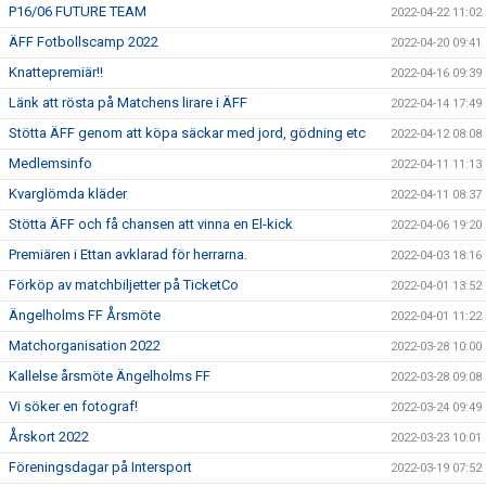
P16/06 FUTURE TEAM
2022-04-22 11:02
ÄFF Fotbollscamp 2022
2022-04-20 09:41
Knattepremiär!!
2022-04-16 09:39
Länk att rösta på Matchens lirare i ÄFF
2022-04-14 17:49
Stötta ÄFF genom att köpa säckar med jord, gödning etc
2022-04-12 08:08
Medlemsinfo
2022-04-11 11:13
Kvarglömda kläder
2022-04-11 08:37
Stötta ÄFF och få chansen att vinna en El-kick
2022-04-06 19:20
Premiären i Ettan avklarad för herrarna.
2022-04-03 18:16
Förköp av matchbiljetter på TicketCo
2022-04-01 13:52
Ängelholms FF Årsmöte
2022-04-01 11:22
Matchorganisation 2022
2022-03-28 10:00
Kallelse årsmöte Ängelholms FF
2022-03-28 09:08
Vi söker en fotograf!
2022-03-24 09:49
Årskort 2022
2022-03-23 10:01
Föreningsdagar på Intersport
2022-03-19 07:52