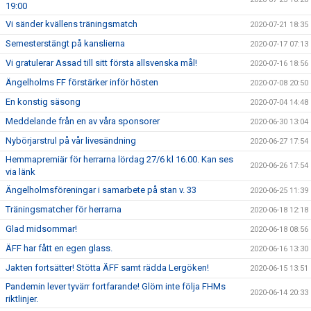
19:00
Vi sänder kvällens träningsmatch
2020-07-21 18:35
Semesterstängt på kanslierna
2020-07-17 07:13
Vi gratulerar Assad till sitt första allsvenska mål!
2020-07-16 18:56
Ängelholms FF förstärker inför hösten
2020-07-08 20:50
En konstig säsong
2020-07-04 14:48
Meddelande från en av våra sponsorer
2020-06-30 13:04
Nybörjarstrul på vår livesändning
2020-06-27 17:54
Hemmapremiär för herrarna lördag 27/6 kl 16.00. Kan ses
2020-06-26 17:54
via länk
Ängelholmsföreningar i samarbete på stan v. 33
2020-06-25 11:39
Träningsmatcher för herrarna
2020-06-18 12:18
Glad midsommar!
2020-06-18 08:56
ÄFF har fått en egen glass.
2020-06-16 13:30
Jakten fortsätter! Stötta ÄFF samt rädda Lergöken!
2020-06-15 13:51
Pandemin lever tyvärr fortfarande! Glöm inte följa FHMs
2020-06-14 20:33
riktlinjer.