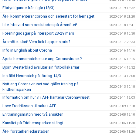
Förtydligande från i går (18/3)
2020-03-19 13:32
ÄFF kommenterar corona och seriestart för herrlaget
2020-03-18 21:20
Lite info vad som beslutades på Årsmötet!
2020-03-18 15:41
Föreningsdagar på Intersport 23-29 mars
2020-03-18 10:30
Årsmötet klart! Vem fick Lappens pris?
2020-03-17 20:33
Info in English about Corona
2020-03-16 14:16
Spela hemmamatcher ute ang Coronaviruset?
2020-03-16 10:15
Björn Westerblad avslutar sin fotbollskarriär
2020-03-14 13:32
Inställd Herrmatch på lördag 14/3
2020-03-13 12:00
Nytt ang Coronaviruset vad gäller träning på
2020-03-13 10:18
Fridhemsparken
Information om hur vi i ÄFF hanterar Coronaviruset
2020-03-11 12:03
Love Fredriksson tillbaka i ÄFF
2020-03-09 15:18
En träningsmatch med två ansikten
2020-03-08 15:10
Kansliet på Fridhemsparken stängt
2020-03-06 11:30
ÄFF förstärker ledarstaben
2020-03-06 11:26