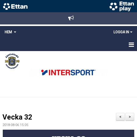
HEM
LOGGA IN
STARTSIDA
NYHETER
ANMÄLAN/REGISTRERING
POLICYS
FÖRKÖP BILJETTER
Vecka 32
<
>
LÄNKAR
2018-08-06 15:05