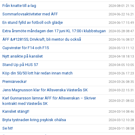
Från knatte till a-lag
2024-08-01 21:16
Sommarlovsaktiviteter med ÄFF
2024-06-22 16:21
En stund fylld av fotboll och glädje
2024-06-17 15:49
Extra årsmöte måndagen den 17 juni KL 17:00 i klubbstugan
2024-05-28 08:47
ÄFF &#128155; Drivkraft, bli mentor du också
2024-05-16 08:57
Cupvinster för F14 och F15
2024-05-13 11:12
Nytt ansikte på kansliet
2024-04-18 18:13
Stand Up på HUS 57
2024-04-05 10:05
Köp din 50/50 lott här redan innan match
2024-03-26 17:23
Premiärvecka!
2024-03-26 08:35
Jens Magnusson klar för Allsvenska Västerås SK
2024-03-22 15:31
Karl Gunnarsson lämnar ÄFF för Allsvenskan – Skriver
2024-03-21 08:02
kontrakt med Västerås SK
Kansliet stängt!
2024-03-14 08:46
Bryta tystnaden kring psykisk ohälsa
2024-03-12 10:28
Se hit!
2024-03-11 08:58