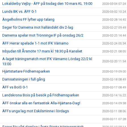
Lokalderby Vejby - ÄFF på tisdag den 10 mars KL 19.00
2020-03-04 07:24
Lunds BK vs. ÄFF 0-1
2020-03-02 10:24
Ängelholms FF lyfter upp talang
2020-02-28 14:45
Seger för Damerna mot halländskt div 2-lag
2020-02-27 09:49
Damerna spelar mot Trönninge IF på onsdag 26/2
2020-02-25 14:44
ÄFF Herrar spelade 1-1 mot IFK Värnamo
2020-02-24 05:34
Inbjudan till Årsmöte 17 mars kl 18.30 på Kansliet
2020-02-21 08:05
A-laget träningsmatch mot IFK Värnamo Lördag 22/2 kl
2020-02-20 11:54
13:00
Hjärtstartare Fridhemsparken
2020-02-19 09:00
Damsatsningen i full gång
2020-02-18 08:49
ÄFF vs BoIS 0-1
2020-02-17 08:49
Landskrona Bois på besök på Fridhemsparken
2020-02-14 16:22
ÄFF önskar alla en fantastisk Alla-Hjärtans-Dag!
2020-02-14 09:58
ÄFFs unga lag mot Eskilsminne i lördags
2020-02-11 08:06
2020-02-11 07:28
Seger för vårt damlag i årets första träningsmatch