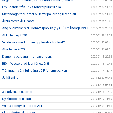
2020-02-10 09:14
Erbjudande från Eriks fönsterputs till alla!
2020-02-07 14:30
Matchdags för Damer o Herrar på lördag 8 februari
2020-02-07 11:22
Årets första ÄFF-möte
2020-02-06 13:26
Ang bilolyckan vid Fridhemsparken (nya IP) i måndags kväll
2020-02-04 20:37
ÄFF Herrlag 2020
2020-01-28 12:02
Vill du vara med om en upplevelse för livet?
2020-01-27 08:41
Akademin 2020
2020-01-21 07:31
Damerna på gång inför säsongen!
2020-01-15 20:36
Björn Westerblad klar för ett år till
2020-01-15 10:46
Träningarna är i full gång på Fridhemsparken
2020-01-14 11:17
Julhälsning!
2019-12-20 07:42
2019-12-18 08:54
3:e advent=3 stjärnor
2019-12-15 15:16
Ny klubbchef tillsatt.
2019-12-12 11:59
Wilma Törnqvist klar för ÄFF
2019-12-09 11:53
Klubbchefen slutar i ÄFF