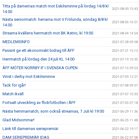
Titta på damernas match mot Eskilsminne på lördag 14/8 kl
2021-08-09 15:43
14.00
Nästa seniormatch: herrarna mot V Frölunda, söndag 8/8 kl
2021-08-05 16:51
14.00
Streama kvällens herrmatch mot BK Astrio, kl 19:00
2021-08-04 14:54
MEDLEMSINFO
2021-07-28 09:58
Passivt ge ett ekonomiskt bidrag till ÄFF
2021-07-21 15:13
Herrmatch på lördag den 24 juli KL 14:00
2021-07-19 10:35
ÄFF MÖTER NORRBY IF I SVENSKA CUPEN
2021-07-15 09:53
Vinst i derby mot Eskilsminne
2021-07-09 12:27
Tack för igår!
2021-07-08 09:57
Match ikväll
2021-07-07 10:33
Fortsatt utveckling av flickfotbollen i ÄFF
2021-07-05 07:18
Nästa hemmamatch, som också streamas, 7 Juli kl 19:00
2021-06-29 11:36
Glad Midsommar!
2021-06-25 11:48
Länk till damernas seriepremiär.
2021-06-22 19:17
DAM SERIEPREMIÄR IDAG
2021-06-22 07:08