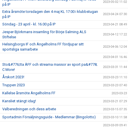
2023-05-02 11:02
på IP
Extra årsmöte torsdagen den 4 maj KL 17:00 i klubbstugan
2023-04-24 07:30
på IP
Söndag - 23 april - kl. 16.00 på IP
2023-04-21 08:49
Jesper Björkmans insamling för Börje Salming ALS
2023-04-12 17:22
Stiftelse
Helsingborgs IF och Ängelholms FF fördjupar sitt
2023-04-06 12:04
sportsliga samarbete
2023-04-01 16:46
Sto&#776;tta ÄFF och streama massor av sport pa&#778;
2023-03-31 11:44
C More!
Årskort 2023!
2023-03-23 11:10
Truppen 2023
2023-03-23 07:40
Kallelse årsmöte Ängelholms FF
2023-03-23
Kansliet stängt idag!
2023-03-21 07:29
Valberedningen och dess arbete
2023-03-15 07:35
Sportadmin Försäljningsguide - Medlemmar (Bingolotto)
2023-03-10 11:58
2023-03-09 09:41