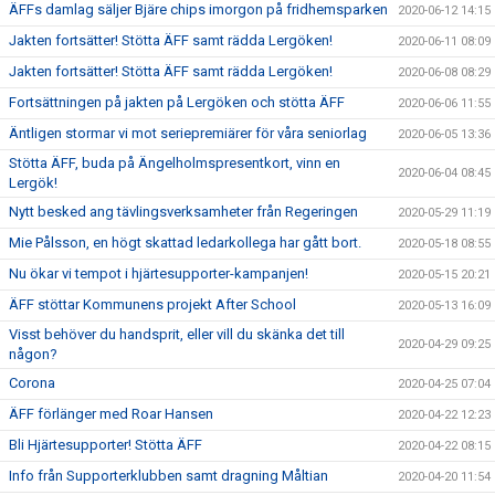
ÄFFs damlag säljer Bjäre chips imorgon på fridhemsparken
2020-06-12 14:15
Jakten fortsätter! Stötta ÄFF samt rädda Lergöken!
2020-06-11 08:09
Jakten fortsätter! Stötta ÄFF samt rädda Lergöken!
2020-06-08 08:29
Fortsättningen på jakten på Lergöken och stötta ÄFF
2020-06-06 11:55
Äntligen stormar vi mot seriepremiärer för våra seniorlag
2020-06-05 13:36
Stötta ÄFF, buda på Ängelholmspresentkort, vinn en
2020-06-04 08:45
Lergök!
Nytt besked ang tävlingsverksamheter från Regeringen
2020-05-29 11:19
Mie Pålsson, en högt skattad ledarkollega har gått bort.
2020-05-18 08:55
Nu ökar vi tempot i hjärtesupporter-kampanjen!
2020-05-15 20:21
ÄFF stöttar Kommunens projekt After School
2020-05-13 16:09
Visst behöver du handsprit, eller vill du skänka det till
2020-04-29 09:25
någon?
Corona
2020-04-25 07:04
ÄFF förlänger med Roar Hansen
2020-04-22 12:23
Bli Hjärtesupporter! Stötta ÄFF
2020-04-22 08:15
Info från Supporterklubben samt dragning Måltian
2020-04-20 11:54