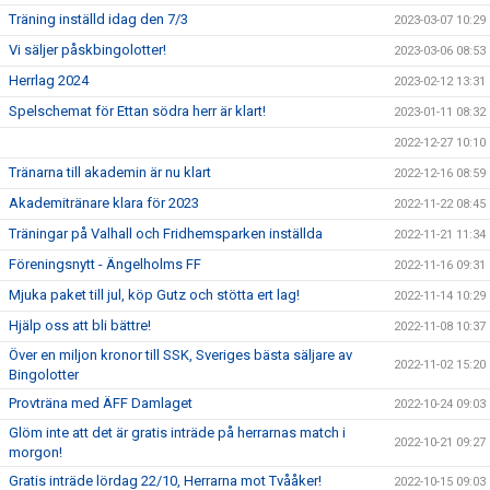
Träning inställd idag den 7/3
2023-03-07 10:29
Vi säljer påskbingolotter!
2023-03-06 08:53
Herrlag 2024
2023-02-12 13:31
Spelschemat för Ettan södra herr är klart!
2023-01-11 08:32
2022-12-27 10:10
Tränarna till akademin är nu klart
2022-12-16 08:59
Akademitränare klara för 2023
2022-11-22 08:45
Träningar på Valhall och Fridhemsparken inställda
2022-11-21 11:34
Föreningsnytt - Ängelholms FF
2022-11-16 09:31
Mjuka paket till jul, köp Gutz och stötta ert lag!
2022-11-14 10:29
Hjälp oss att bli bättre!
2022-11-08 10:37
Över en miljon kronor till SSK, Sveriges bästa säljare av
2022-11-02 15:20
Bingolotter
Provträna med ÄFF Damlaget
2022-10-24 09:03
Glöm inte att det är gratis inträde på herrarnas match i
2022-10-21 09:27
morgon!
Gratis inträde lördag 22/10, Herrarna mot Tvååker!
2022-10-15 09:03