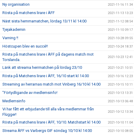
Ny organisation
2021-11-16 11:34
Rösta på matchens lirare i ÄFF
2021-11-13 13:23
Näst sista hemmamatchen, lördag 13/11 kl 14:00
2021-11-12 08:54
Tjejakademin
2021-11-10 09:17
Varning !!
2021-10-28 09:55
Höstcupen blev en succé!!
2021-10-24 18:37
Rösta på matchens lirare i ÄFF på dagens match mot
2021-10-23 12:41
Torslanda.
Länk att streama herrmatchen på lördag 23/10
2021-10-21 10:51
Rösta på Matchens lirare i ÄFF, 16/10 start kl 14.00
2021-10-16 12:23
Streaming av herrarnas match mot Vinberg 16/10 kl 14.00
2021-10-15 10:11
”Förtydligande av medlemsinfo!
2021-10-13 13:31
Medlemsinfo
2021-10-13 06:48
Vi har fått ett erbjudande till alla våra medlemmar från
2021-10-12 13:34
Flügger!
Rösta på matchens lirare i ÄFF, 10/10. Matchstart kl 14.00
2021-10-10 11:04
Streama ÄFF vs Varbergs GIF söndag 10/10 kl 14:00
2021-10-10 08:05