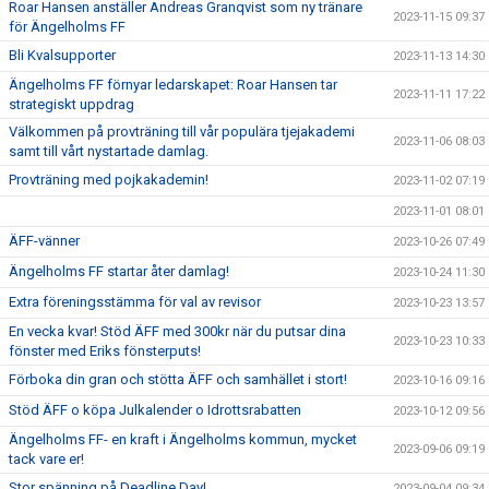
Roar Hansen anställer Andreas Granqvist som ny tränare
2023-11-15 09:37
för Ängelholms FF
Bli Kvalsupporter
2023-11-13 14:30
Ängelholms FF förnyar ledarskapet: Roar Hansen tar
2023-11-11 17:22
strategiskt uppdrag
Välkommen på provträning till vår populära tjejakademi
2023-11-06 08:03
samt till vårt nystartade damlag.
Provträning med pojkakademin!
2023-11-02 07:19
2023-11-01 08:01
ÄFF-vänner
2023-10-26 07:49
Ängelholms FF startar åter damlag!
2023-10-24 11:30
Extra föreningsstämma för val av revisor
2023-10-23 13:57
En vecka kvar! Stöd ÄFF med 300kr när du putsar dina
2023-10-23 10:33
fönster med Eriks fönsterputs!
Förboka din gran och stötta ÄFF och samhället i stort!
2023-10-16 09:16
Stöd ÄFF o köpa Julkalender o Idrottsrabatten
2023-10-12 09:56
Ängelholms FF- en kraft i Ängelholms kommun, mycket
2023-09-06 09:19
tack vare er!
Stor spänning på Deadline Day!
2023-09-04 09:34