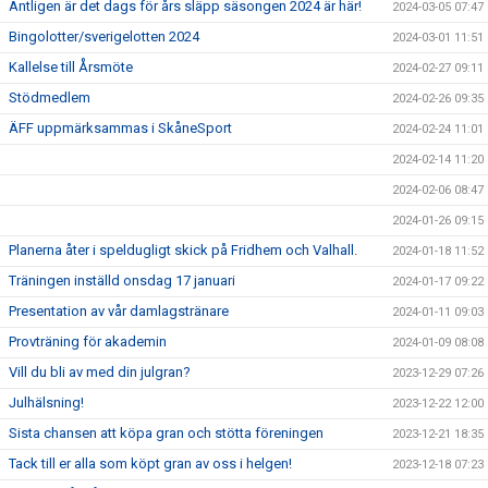
Äntligen är det dags för års släpp säsongen 2024 är här!
2024-03-05 07:47
Bingolotter/sverigelotten 2024
2024-03-01 11:51
Kallelse till Årsmöte
2024-02-27 09:11
Stödmedlem
2024-02-26 09:35
ÄFF uppmärksammas i SkåneSport
2024-02-24 11:01
2024-02-14 11:20
2024-02-06 08:47
2024-01-26 09:15
Planerna åter i speldugligt skick på Fridhem och Valhall.
2024-01-18 11:52
Träningen inställd onsdag 17 januari
2024-01-17 09:22
Presentation av vår damlagstränare
2024-01-11 09:03
Provträning för akademin
2024-01-09 08:08
Vill du bli av med din julgran?
2023-12-29 07:26
Julhälsning!
2023-12-22 12:00
Sista chansen att köpa gran och stötta föreningen
2023-12-21 18:35
Tack till er alla som köpt gran av oss i helgen!
2023-12-18 07:23