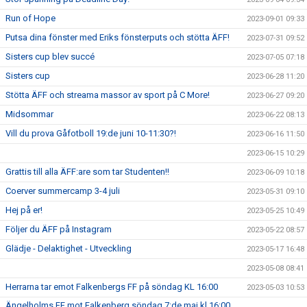
Run of Hope
2023-09-01 09:33
Putsa dina fönster med Eriks fönsterputs och stötta ÄFF!
2023-07-31 09:52
Sisters cup blev succé
2023-07-05 07:18
Sisters cup
2023-06-28 11:20
Stötta ÄFF och streama massor av sport på C More!
2023-06-27 09:20
Midsommar
2023-06-22 08:13
Vill du prova Gåfotboll 19:de juni 10-11:30?!
2023-06-16 11:50
2023-06-15 10:29
Grattis till alla ÄFF:are som tar Studenten!!
2023-06-09 10:18
Coerver summercamp 3-4 juli
2023-05-31 09:10
Hej på er!
2023-05-25 10:49
Följer du ÄFF på Instagram
2023-05-22 08:57
Glädje - Delaktighet - Utveckling
2023-05-17 16:48
2023-05-08 08:41
Herrarna tar emot Falkenbergs FF på söndag KL 16:00
2023-05-03 10:53
Ängelholms FF mot Falkenberg söndag 7:de maj kl 16:00