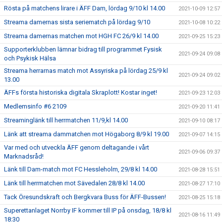
Rösta på matchens lirare i ÄFF Dam, lördag 9/10 kl 14.00
2021-10-09 12:57
Streama damernas sista seriematch på lördag 9/10
2021-10-08 10:22
Streama damernas matchen mot HGH FC 26/9 kl 14.00
2021-09-25 15:23
Supporterklubben lämnar bidrag till programmet Fysisk
2021-09-24 09:08
och Psykisk Hälsa
Streama herrarnas match mot Assyriska på lördag 25/9 kl
2021-09-24 09:02
13.00
ÄFFs första historiska digitala Skraplott! Kostar inget!
2021-09-23 12:03
Medlemsinfo #6 2109
2021-09-20 11:41
Streaminglänk till herrmatchen 11/9,kl 14.00
2021-09-10 08:17
Länk att streama dammatchen mot Högaborg 8/9 kl 19.00
2021-09-07 14:15
Var med och utveckla ÄFF genom deltagande i vårt
2021-09-06 09:37
Marknadsråd!
Länk till Dam-match mot FC Hessleholm, 29/8 kl 14.00
2021-08-28 15:51
Länk till herrmatchen mot Sävedalen 28/8 kl 14.00
2021-08-27 17:10
Tack Öresundskraft och Bergkvara Buss för ÄFF-Bussen!
2021-08-25 15:18
Superettanlaget Norrby IF kommer till IP på onsdag, 18/8 kl
2021-08-16 11:49
18:30