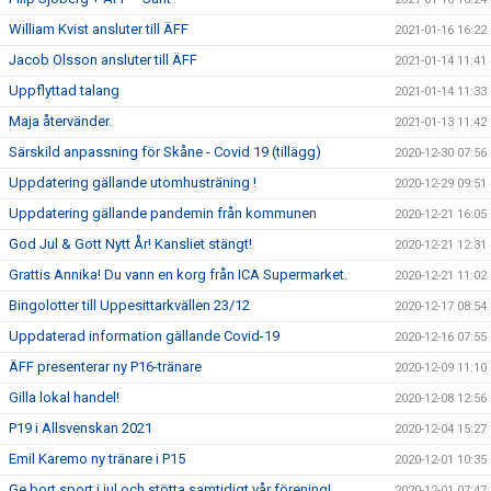
William Kvist ansluter till ÄFF
2021-01-16 16:22
Jacob Olsson ansluter till ÄFF
2021-01-14 11:41
Uppflyttad talang
2021-01-14 11:33
Maja återvänder.
2021-01-13 11:42
Särskild anpassning för Skåne - Covid 19 (tillägg)
2020-12-30 07:56
Uppdatering gällande utomhusträning !
2020-12-29 09:51
Uppdatering gällande pandemin från kommunen
2020-12-21 16:05
God Jul & Gott Nytt År! Kansliet stängt!
2020-12-21 12:31
Grattis Annika! Du vann en korg från ICA Supermarket.
2020-12-21 11:02
Bingolotter till Uppesittarkvällen 23/12
2020-12-17 08:54
Uppdaterad information gällande Covid-19
2020-12-16 07:55
ÄFF presenterar ny P16-tränare
2020-12-09 11:10
Gilla lokal handel!
2020-12-08 12:56
P19 i Allsvenskan 2021
2020-12-04 15:27
Emil Karemo ny tränare i P15
2020-12-01 10:35
Ge bort sport i jul och stötta samtidigt vår förening!
2020-12-01 07:47