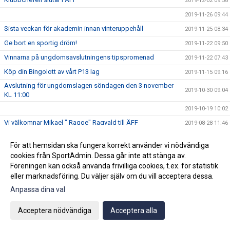
2019-12-02 09:58
2019-11-26 09:44
Sista veckan för akademin innan vinteruppehåll
2019-11-25 08:34
Ge bort en sportig dröm!
2019-11-22 09:50
Vinnarna på ungdomsavslutningens tipspromenad
2019-11-22 07:43
Köp din Bingolott av vårt P13 lag
2019-11-15 09:16
Avslutning för ungdomslagen söndagen den 3 november
2019-10-30 09:04
KL 11:00
2019-10-19 10:02
Vi välkomnar Mikael " Ragge" Ragvald till ÄFF
2019-08-28 11:46
F17 FÖR- EM Spanien - Sverige
2019-08-18 08:20
För att hemsidan ska fungera korrekt använder vi nödvändiga
Sommarproffsläger 2019
2019-08-14 11:14
cookies från SportAdmin. Dessa går inte att stänga av.
Föreningen kan också använda frivilliga cookies, t.ex. för statistik
Vinnare i 50/50 lotteriet 11/8
2019-08-14 10:21
eller marknadsföring. Du väljer själv om du vill acceptera dessa.
ÄFF söker matchsekreterare
2019-08-14 10:18
Anpassa dina val
Angående gårdagens match i P19-Allsvenskan
2019-08-11 11:42
Kalle är på semester
2019-08-10 09:14
Acceptera nödvändiga
Acceptera alla
Klubbchefen Helena Wennerström presenterar sig
2019-08-07 08:52