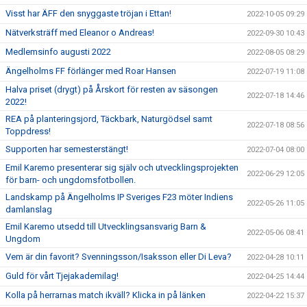
Visst har ÄFF den snyggaste tröjan i Ettan!
2022-10-05 09:29
Nätverksträff med Eleanor o Andreas!
2022-09-30 10:43
Medlemsinfo augusti 2022
2022-08-05 08:29
Ängelholms FF förlänger med Roar Hansen
2022-07-19 11:08
Halva priset (drygt) på Årskort för resten av säsongen
2022-07-18 14:46
2022!
REA på planteringsjord, Täckbark, Naturgödsel samt
2022-07-18 08:56
Toppdress!
Supporten har semesterstängt!
2022-07-04 08:00
Emil Karemo presenterar sig själv och utvecklingsprojekten
2022-06-29 12:05
för barn- och ungdomsfotbollen.
Landskamp på Ängelholms IP Sveriges F23 möter Indiens
2022-05-26 11:05
damlanslag
Emil Karemo utsedd till Utvecklingsansvarig Barn &
2022-05-06 08:41
Ungdom
Vem är din favorit? Svenningsson/Isaksson eller Di Leva?
2022-04-28 10:11
Guld för vårt Tjejakademilag!
2022-04-25 14:44
Kolla på herrarnas match ikväll? Klicka in på länken
2022-04-22 15:37