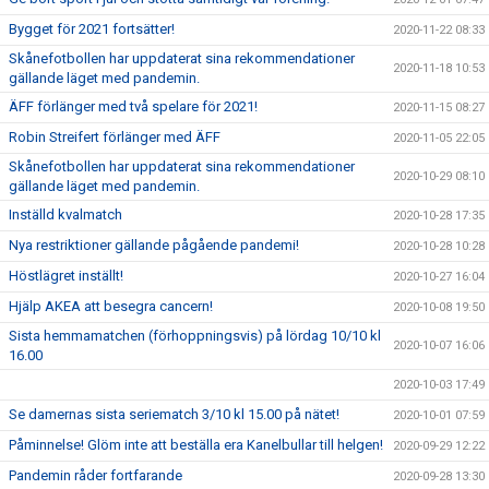
Bygget för 2021 fortsätter!
2020-11-22 08:33
Skånefotbollen har uppdaterat sina rekommendationer
2020-11-18 10:53
gällande läget med pandemin.
ÄFF förlänger med två spelare för 2021!
2020-11-15 08:27
Robin Streifert förlänger med ÄFF
2020-11-05 22:05
Skånefotbollen har uppdaterat sina rekommendationer
2020-10-29 08:10
gällande läget med pandemin.
Inställd kvalmatch
2020-10-28 17:35
Nya restriktioner gällande pågående pandemi!
2020-10-28 10:28
Höstlägret inställt!
2020-10-27 16:04
Hjälp AKEA att besegra cancern!
2020-10-08 19:50
Sista hemmamatchen (förhoppningsvis) på lördag 10/10 kl
2020-10-07 16:06
16.00
2020-10-03 17:49
Se damernas sista seriematch 3/10 kl 15.00 på nätet!
2020-10-01 07:59
Påminnelse! Glöm inte att beställa era Kanelbullar till helgen!
2020-09-29 12:22
Pandemin råder fortfarande
2020-09-28 13:30