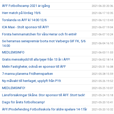
ÄFF Fotbollscamp 2021 är igång
2021-06-20 20:36
Herr match på lördag 19/6
2021-06-17 10:35
Torslanda vs ÄFF kl 14:00 12/6
2021-06-12 13:43
ICA Maxi - Stolt sponsor till ÄFF!
2021-06-07 19:04
Första hemmamatchen för våra Herrar och fri entré!
2021-06-07 10:24
Se herrarnas seriepremiär borta mot Varbergs GIF FK, 5/6
2021-06-04 16:10
14.00
MEDLEMSINFO
2021-06-03 11:03
Gratis mensskydd till alla tjejer från 13 år i ÄFF!
2021-06-02 18:14
Melin Fastigheter, också en sponsor till ÄFF
2021-05-31 16:08
7-manna planerna Fridhemsparken
2021-05-28 15:59
Ny målvakt till herrlaget, upplyft från P19.
2021-05-26 19:52
MEDLEMSINFO!
2021-05-25 10:07
Länsförsäkringar Skåne. Stor sponsor till ÄFF. Stort tack!
2021-05-24 15:18
Dags för årets fotbollscamp!
2021-05-20 10:41
ÄFF/Prodefending Fotbollsskola för äldre spelare 14-17år
2021-05-20 10:32