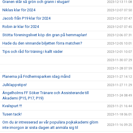
Granen står så grön och grann i stugan!
2023-12-13 11:08
Niklas klar för 2024
2023-12-07 07:50
Jacob från P19 klar för 2024
2023-12-07 07:47
Robin är klar för 2024
2023-12-07 07:45
Stötta föreningslivet köp din gran på hemmaplan!
2023-12-06 07:31
Hade du den vinnande biljetten förra matchen?
2023-12-05 10:01
Tips och råd för träning i kallt väder
2023-12-01 10:07
2023-11-30 07:29
2023-11-28 07:59
Planerna på Fridhemsparken idag månd
2023-11-27 14:12
Julklappstips!
2023-11-27 11:29
Ängelholms FF Söker Tränare och Assisterande till
2023-11-24 08:49
Akademi (P15, P17, P19)
Kvalspurt !!!
2023-11-21 16:44
Tusen tack!
2023-11-18 06:01
Om du är intresserad av vår populära pojkakademi glöm
2023-11-16 09:25
inte imorgon är sista dagen att anmäla sig til