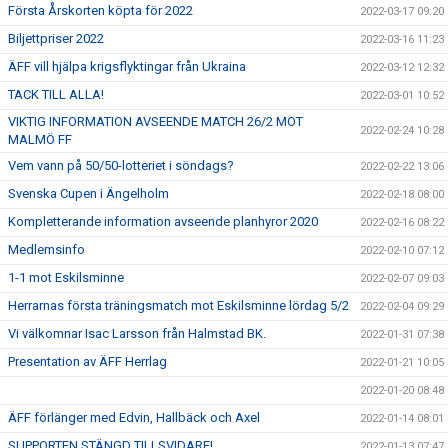
Första Årskorten köpta för 2022
2022-03-17 09:20
Biljettpriser 2022
2022-03-16 11:23
ÄFF vill hjälpa krigsflyktingar från Ukraina
2022-03-12 12:32
TACK TILL ALLA!
2022-03-01 10:52
VIKTIG INFORMATION AVSEENDE MATCH 26/2 MOT
2022-02-24 10:28
MALMÖ FF
Vem vann på 50/50-lotteriet i söndags?
2022-02-22 13:06
Svenska Cupen i Ängelholm
2022-02-18 08:00
Kompletterande information avseende planhyror 2020
2022-02-16 08:22
Medlemsinfo
2022-02-10 07:12
1-1 mot Eskilsminne
2022-02-07 09:03
Herrarnas första träningsmatch mot Eskilsminne lördag 5/2
2022-02-04 09:29
Vi välkomnar Isac Larsson från Halmstad BK.
2022-01-31 07:38
Presentation av ÄFF Herrlag
2022-01-21 10:05
2022-01-20 08:48
ÄFF förlänger med Edvin, Hallbäck och Axel
2022-01-14 08:01
SUPPORTEN STÄNGD TILLSVIDARE!
2022-01-13 07:47