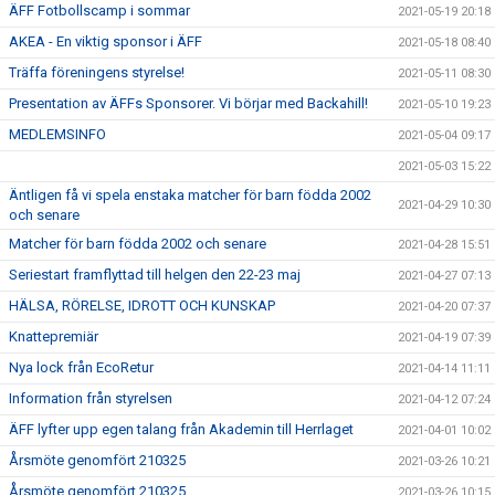
ÄFF Fotbollscamp i sommar
2021-05-19 20:18
AKEA - En viktig sponsor i ÄFF
2021-05-18 08:40
Träffa föreningens styrelse!
2021-05-11 08:30
Presentation av ÄFFs Sponsorer. Vi börjar med Backahill!
2021-05-10 19:23
MEDLEMSINFO
2021-05-04 09:17
2021-05-03 15:22
Äntligen få vi spela enstaka matcher för barn födda 2002
2021-04-29 10:30
och senare
Matcher för barn födda 2002 och senare
2021-04-28 15:51
Seriestart framflyttad till helgen den 22-23 maj
2021-04-27 07:13
HÄLSA, RÖRELSE, IDROTT OCH KUNSKAP
2021-04-20 07:37
Knattepremiär
2021-04-19 07:39
Nya lock från EcoRetur
2021-04-14 11:11
Information från styrelsen
2021-04-12 07:24
ÄFF lyfter upp egen talang från Akademin till Herrlaget
2021-04-01 10:02
Årsmöte genomfört 210325
2021-03-26 10:21
Årsmöte genomfört 210325
2021-03-26 10:15