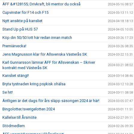
ÄFF &#128155; Drivkraft, bli mentor du också
2024-05-16 08:57
Cupvinster för F14 och F15
2024-05-13 11:12
Nytt ansikte på kansliet
2024-04-18 18:13
Stand Up på HUS 57
2024-04-05 10:05
Köp din 50/50 lott här redan innan match
2024-03-26 17:23
Premiärvecka!
2024-03-26 08:35
Jens Magnusson klar för Allsvenska Västerås SK
2024-03-22 15:31
Karl Gunnarsson lämnar ÄFF för Allsvenskan – Skriver
2024-03-21 08:02
kontrakt med Västerås SK
Kansliet stängt!
2024-03-14 08:46
Bryta tystnaden kring psykisk ohälsa
2024-03-12 10:28
Se hit!
2024-03-11 08:58
Äntligen är det dags för års släpp säsongen 2024 är här!
2024-03-05 07:47
Bingolotter/sverigelotten 2024
2024-03-01 11:51
Kallelse till Årsmöte
2024-02-27 09:11
Stödmedlem
2024-02-26 09:35