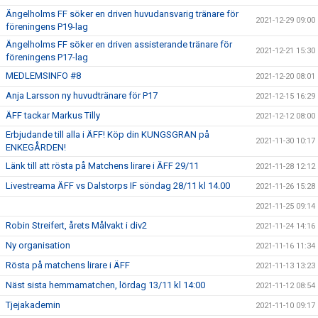
Ängelholms FF söker en driven huvudansvarig tränare för
2021-12-29 09:00
föreningens P19-lag
Ängelholms FF söker en driven assisterande tränare för
2021-12-21 15:30
föreningens P17-lag
MEDLEMSINFO #8
2021-12-20 08:01
Anja Larsson ny huvudtränare för P17
2021-12-15 16:29
ÄFF tackar Markus Tilly
2021-12-12 08:00
Erbjudande till alla i ÄFF! Köp din KUNGSGRAN på
2021-11-30 10:17
ENKEGÅRDEN!
Länk till att rösta på Matchens lirare i ÄFF 29/11
2021-11-28 12:12
Livestreama ÄFF vs Dalstorps IF söndag 28/11 kl 14.00
2021-11-26 15:28
2021-11-25 09:14
Robin Streifert, årets Målvakt i div2
2021-11-24 14:16
Ny organisation
2021-11-16 11:34
Rösta på matchens lirare i ÄFF
2021-11-13 13:23
Näst sista hemmamatchen, lördag 13/11 kl 14:00
2021-11-12 08:54
Tjejakademin
2021-11-10 09:17