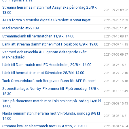
och Psykisk Hälsa
Streama herrarnas match mot Assyriska på lördag 25/9 kl
2021-09-24 09:02
13.00
ÄFFs första historiska digitala Skraplott! Kostar inget!
2021-09-23 12:03
Medlemsinfo #6 2109
2021-09-20 11:41
Streaminglänk till herrmatchen 11/9,kl 14.00
2021-09-10 08:17
Länk att streama dammatchen mot Högaborg 8/9 kl 19.00
2021-09-07 14:15
Var med och utveckla ÄFF genom deltagande i vårt
2021-09-06 09:37
Marknadsråd!
Länk till Dam-match mot FC Hessleholm, 29/8 kl 14.00
2021-08-28 15:51
Länk till herrmatchen mot Sävedalen 28/8 kl 14.00
2021-08-27 17:10
Tack Öresundskraft och Bergkvara Buss för ÄFF-Bussen!
2021-08-25 15:18
Superettanlaget Norrby IF kommer till IP på onsdag, 18/8 kl
2021-08-16 11:49
18:30
Titta på damernas match mot Eskilsminne på lördag 14/8 kl
2021-08-09 15:43
14.00
Nästa seniormatch: herrarna mot V Frölunda, söndag 8/8 kl
2021-08-05 16:51
14.00
Streama kvällens herrmatch mot BK Astrio, kl 19:00
2021-08-04 14:54