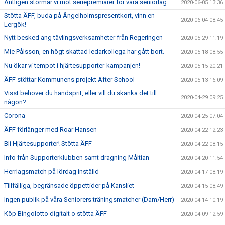
Äntligen stormar vi mot seriepremiärer för våra seniorlag
2020-06-05 13:36
Stötta ÄFF, buda på Ängelholmspresentkort, vinn en
2020-06-04 08:45
Lergök!
Nytt besked ang tävlingsverksamheter från Regeringen
2020-05-29 11:19
Mie Pålsson, en högt skattad ledarkollega har gått bort.
2020-05-18 08:55
Nu ökar vi tempot i hjärtesupporter-kampanjen!
2020-05-15 20:21
ÄFF stöttar Kommunens projekt After School
2020-05-13 16:09
Visst behöver du handsprit, eller vill du skänka det till
2020-04-29 09:25
någon?
Corona
2020-04-25 07:04
ÄFF förlänger med Roar Hansen
2020-04-22 12:23
Bli Hjärtesupporter! Stötta ÄFF
2020-04-22 08:15
Info från Supporterklubben samt dragning Måltian
2020-04-20 11:54
Herrlagsmatch på lördag inställd
2020-04-17 08:19
Tillfälliga, begränsade öppettider på Kansliet
2020-04-15 08:49
Ingen publik på våra Seniorers träningsmatcher (Dam/Herr)
2020-04-14 10:19
Köp Bingolotto digitalt o stötta ÄFF
2020-04-09 12:59