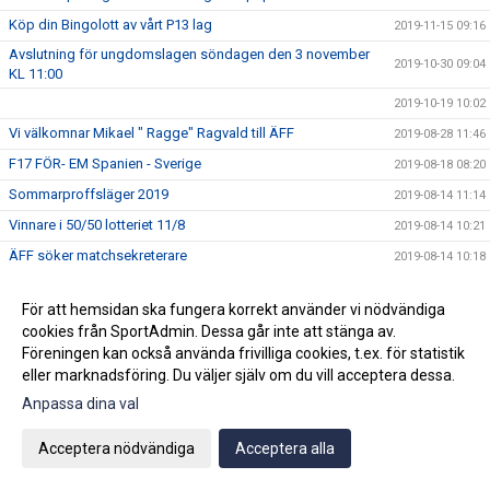
Köp din Bingolott av vårt P13 lag
2019-11-15 09:16
Avslutning för ungdomslagen söndagen den 3 november
2019-10-30 09:04
KL 11:00
2019-10-19 10:02
Vi välkomnar Mikael " Ragge" Ragvald till ÄFF
2019-08-28 11:46
F17 FÖR- EM Spanien - Sverige
2019-08-18 08:20
Sommarproffsläger 2019
2019-08-14 11:14
Vinnare i 50/50 lotteriet 11/8
2019-08-14 10:21
ÄFF söker matchsekreterare
2019-08-14 10:18
Angående gårdagens match i P19-Allsvenskan
2019-08-11 11:42
För att hemsidan ska fungera korrekt använder vi nödvändiga
Kalle är på semester
2019-08-10 09:14
cookies från SportAdmin. Dessa går inte att stänga av.
Klubbchefen Helena Wennerström presenterar sig
2019-08-07 08:52
Föreningen kan också använda frivilliga cookies, t.ex. för statistik
eller marknadsföring. Du väljer själv om du vill acceptera dessa.
FitLine är ny samarbetspartner
2019-08-03 14:21
Anpassa dina val
ÄFF söker matchsekreterare
2019-08-01 13:00
Flera lag drar igång igen
2019-07-22 14:01
Acceptera nödvändiga
Acceptera alla
Bemanning på våra kanslier i sommar
2019-07-04 08:02