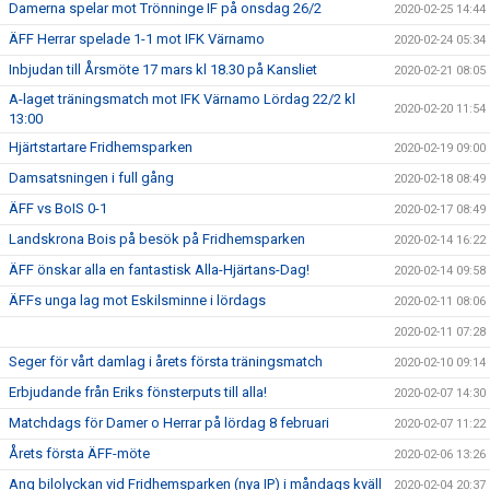
Damerna spelar mot Trönninge IF på onsdag 26/2
2020-02-25 14:44
ÄFF Herrar spelade 1-1 mot IFK Värnamo
2020-02-24 05:34
Inbjudan till Årsmöte 17 mars kl 18.30 på Kansliet
2020-02-21 08:05
A-laget träningsmatch mot IFK Värnamo Lördag 22/2 kl
2020-02-20 11:54
13:00
Hjärtstartare Fridhemsparken
2020-02-19 09:00
Damsatsningen i full gång
2020-02-18 08:49
ÄFF vs BoIS 0-1
2020-02-17 08:49
Landskrona Bois på besök på Fridhemsparken
2020-02-14 16:22
ÄFF önskar alla en fantastisk Alla-Hjärtans-Dag!
2020-02-14 09:58
ÄFFs unga lag mot Eskilsminne i lördags
2020-02-11 08:06
2020-02-11 07:28
Seger för vårt damlag i årets första träningsmatch
2020-02-10 09:14
Erbjudande från Eriks fönsterputs till alla!
2020-02-07 14:30
Matchdags för Damer o Herrar på lördag 8 februari
2020-02-07 11:22
Årets första ÄFF-möte
2020-02-06 13:26
Ang bilolyckan vid Fridhemsparken (nya IP) i måndags kväll
2020-02-04 20:37