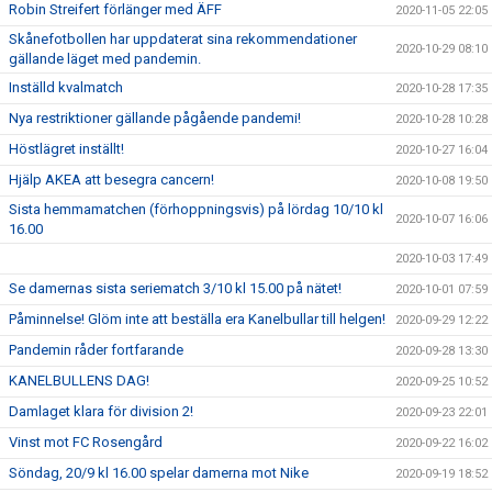
Robin Streifert förlänger med ÄFF
2020-11-05 22:05
Skånefotbollen har uppdaterat sina rekommendationer
2020-10-29 08:10
gällande läget med pandemin.
Inställd kvalmatch
2020-10-28 17:35
Nya restriktioner gällande pågående pandemi!
2020-10-28 10:28
Höstlägret inställt!
2020-10-27 16:04
Hjälp AKEA att besegra cancern!
2020-10-08 19:50
Sista hemmamatchen (förhoppningsvis) på lördag 10/10 kl
2020-10-07 16:06
16.00
2020-10-03 17:49
Se damernas sista seriematch 3/10 kl 15.00 på nätet!
2020-10-01 07:59
Påminnelse! Glöm inte att beställa era Kanelbullar till helgen!
2020-09-29 12:22
Pandemin råder fortfarande
2020-09-28 13:30
KANELBULLENS DAG!
2020-09-25 10:52
Damlaget klara för division 2!
2020-09-23 22:01
Vinst mot FC Rosengård
2020-09-22 16:02
Söndag, 20/9 kl 16.00 spelar damerna mot Nike
2020-09-19 18:52