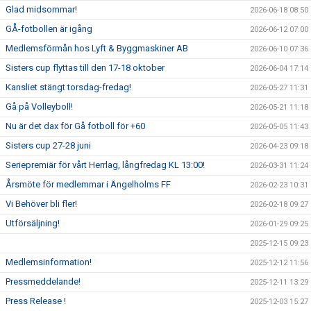
Glad midsommar!
2026-06-18 08:50
GÅ-fotbollen är igång
2026-06-12 07:00
Medlemsförmån hos Lyft & Byggmaskiner AB
2026-06-10 07:36
Sisters cup flyttas till den 17-18 oktober
2026-06-04 17:14
Kansliet stängt torsdag-fredag!
2026-05-27 11:31
Gå på Volleyboll!
2026-05-21 11:18
Nu är det dax för Gå fotboll för +60
2026-05-05 11:43
Sisters cup 27-28 juni
2026-04-23 09:18
Seriepremiär för vårt Herrlag, långfredag KL 13:00!
2026-03-31 11:24
Årsmöte för medlemmar i Ängelholms FF
2026-02-23 10:31
Vi Behöver bli fler!
2026-02-18 09:27
Utförsäljning!
2026-01-29 09:25
2025-12-15 09:23
Medlemsinformation!
2025-12-12 11:56
Pressmeddelande!
2025-12-11 13:29
Press Release !
2025-12-03 15:27