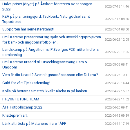
Halva priset (drygt) på Årskort för resten av säsongen
2022-07-18 14:46
2022!
REA på planteringsjord, Täckbark, Naturgödsel samt
2022-07-18 08:56
Toppdress!
Supporten har semesterstängt!
2022-07-04 08:00
Emil Karemo presenterar sig själv och utvecklingsprojekten
2022-06-29 12:05
för barn- och ungdomsfotbollen.
Landskamp på Ängelholms IP Sveriges F23 möter Indiens
2022-05-26 11:05
damlanslag
Emil Karemo utsedd till Utvecklingsansvarig Barn &
2022-05-06 08:41
Ungdom
Vem är din favorit? Svenningsson/Isaksson eller Di Leva?
2022-04-28 10:11
Guld för vårt Tjejakademilag!
2022-04-25 14:44
Kolla på herrarnas match ikväll? Klicka in på länken
2022-04-22 15:37
P16/06 FUTURE TEAM
2022-04-22 11:02
ÄFF Fotbollscamp 2022
2022-04-20 09:41
Knattepremiär!!
2022-04-16 09:39
Länk att rösta på Matchens lirare i ÄFF
2022-04-14 17:49