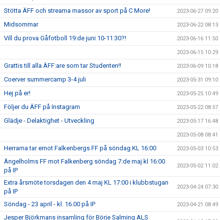
Stötta ÄFF och streama massor av sport på C More!
2023-06-27 09:20
Midsommar
2023-06-22 08:13
Vill du prova Gåfotboll 19:de juni 10-11:30?!
2023-06-16 11:50
2023-06-15 10:29
Grattis till alla ÄFF:are som tar Studenten!!
2023-06-09 10:18
Coerver summercamp 3-4 juli
2023-05-31 09:10
Hej på er!
2023-05-25 10:49
Följer du ÄFF på Instagram
2023-05-22 08:57
Glädje - Delaktighet - Utveckling
2023-05-17 16:48
2023-05-08 08:41
Herrarna tar emot Falkenbergs FF på söndag KL 16:00
2023-05-03 10:53
Ängelholms FF mot Falkenberg söndag 7:de maj kl 16:00
2023-05-02 11:02
på IP
Extra årsmöte torsdagen den 4 maj KL 17:00 i klubbstugan
2023-04-24 07:30
på IP
Söndag - 23 april - kl. 16.00 på IP
2023-04-21 08:49
Jesper Björkmans insamling för Börje Salming ALS