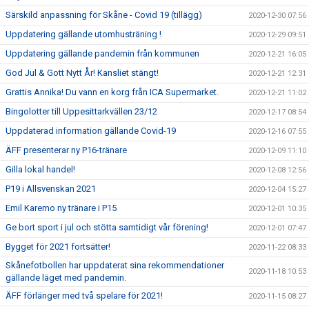
Särskild anpassning för Skåne - Covid 19 (tillägg)
2020-12-30 07:56
Uppdatering gällande utomhusträning !
2020-12-29 09:51
Uppdatering gällande pandemin från kommunen
2020-12-21 16:05
God Jul & Gott Nytt År! Kansliet stängt!
2020-12-21 12:31
Grattis Annika! Du vann en korg från ICA Supermarket.
2020-12-21 11:02
Bingolotter till Uppesittarkvällen 23/12
2020-12-17 08:54
Uppdaterad information gällande Covid-19
2020-12-16 07:55
ÄFF presenterar ny P16-tränare
2020-12-09 11:10
Gilla lokal handel!
2020-12-08 12:56
P19 i Allsvenskan 2021
2020-12-04 15:27
Emil Karemo ny tränare i P15
2020-12-01 10:35
Ge bort sport i jul och stötta samtidigt vår förening!
2020-12-01 07:47
Bygget för 2021 fortsätter!
2020-11-22 08:33
Skånefotbollen har uppdaterat sina rekommendationer
2020-11-18 10:53
gällande läget med pandemin.
ÄFF förlänger med två spelare för 2021!
2020-11-15 08:27