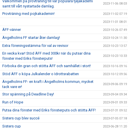
Välkommen på provträning till vår populära tjejakademi
2023-11-06 08:03
samt till vårt nystartade damlag.
Provträning med pojkakademin!
2023-11-02 07:19
2023-11-01 08:01
ÄFF-vänner
2023-10-26 07:49
Ängelholms FF startar åter damlag!
2023-10-24 11:30
Extra föreningsstämma för val av revisor
2023-10-23 13:57
En vecka kvar! Stöd ÄFF med 300kr när du putsar dina
2023-10-23 10:33
fönster med Eriks fönsterputs!
Förboka din gran och stötta ÄFF och samhället i stort!
2023-10-16 09:16
Stöd ÄFF o köpa Julkalender o Idrottsrabatten
2023-10-12 09:56
Ängelholms FF- en kraft i Ängelholms kommun, mycket
2023-09-06 09:19
tack vare er!
Stor spänning på Deadline Day!
2023-09-04 09:34
Run of Hope
2023-09-01 09:33
Putsa dina fönster med Eriks fönsterputs och stötta ÄFF!
2023-07-31 09:52
Sisters cup blev succé
2023-07-05 07:18
Sisters cup
2023-06-28 11:20