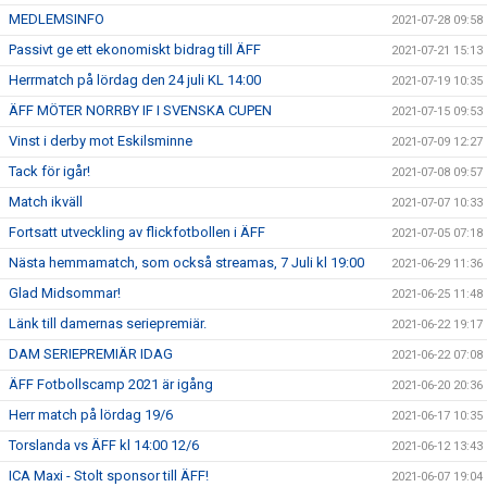
MEDLEMSINFO
2021-07-28 09:58
Passivt ge ett ekonomiskt bidrag till ÄFF
2021-07-21 15:13
Herrmatch på lördag den 24 juli KL 14:00
2021-07-19 10:35
ÄFF MÖTER NORRBY IF I SVENSKA CUPEN
2021-07-15 09:53
Vinst i derby mot Eskilsminne
2021-07-09 12:27
Tack för igår!
2021-07-08 09:57
Match ikväll
2021-07-07 10:33
Fortsatt utveckling av flickfotbollen i ÄFF
2021-07-05 07:18
Nästa hemmamatch, som också streamas, 7 Juli kl 19:00
2021-06-29 11:36
Glad Midsommar!
2021-06-25 11:48
Länk till damernas seriepremiär.
2021-06-22 19:17
DAM SERIEPREMIÄR IDAG
2021-06-22 07:08
ÄFF Fotbollscamp 2021 är igång
2021-06-20 20:36
Herr match på lördag 19/6
2021-06-17 10:35
Torslanda vs ÄFF kl 14:00 12/6
2021-06-12 13:43
ICA Maxi - Stolt sponsor till ÄFF!
2021-06-07 19:04