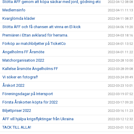
Stötta ÄFF genom att köpa säckar med jord, gödning etc
2022-04-12 08:08
Medlemsinfo
2022-04-11 11:13
Kvarglömda kläder
2022-04-11 08:37
Stötta ÄFF och få chansen att vinna en El-kick
2022-04-06 19:20
Premiären i Ettan avklarad för herrarna.
2022-04-03 18:16
Förköp av matchbiljetter på TicketCo
2022-04-01 13:52
Ängelholms FF Årsmöte
2022-04-01 11:22
Matchorganisation 2022
2022-03-28 10:00
Kallelse årsmöte Ängelholms FF
2022-03-28 09:08
Vi söker en fotograf!
2022-03-24 09:49
Årskort 2022
2022-03-23 10:01
Föreningsdagar på Intersport
2022-03-19 07:52
Första Årskorten köpta för 2022
2022-03-17 09:20
Biljettpriser 2022
2022-03-16 11:23
ÄFF vill hjälpa krigsflyktingar från Ukraina
2022-03-12 12:32
TACK TILL ALLA!
2022-03-01 10:52