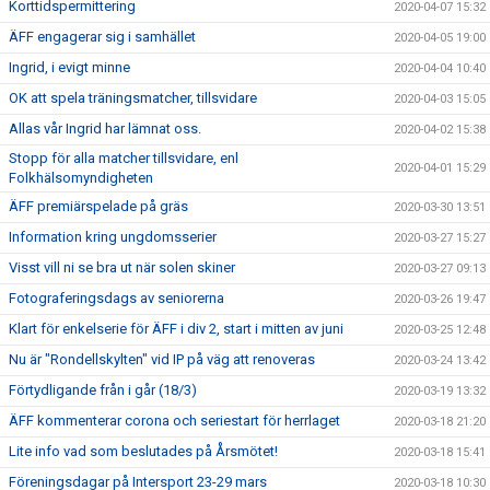
Korttidspermittering
2020-04-07 15:32
ÄFF engagerar sig i samhället
2020-04-05 19:00
Ingrid, i evigt minne
2020-04-04 10:40
OK att spela träningsmatcher, tillsvidare
2020-04-03 15:05
Allas vår Ingrid har lämnat oss.
2020-04-02 15:38
Stopp för alla matcher tillsvidare, enl
2020-04-01 15:29
Folkhälsomyndigheten
ÄFF premiärspelade på gräs
2020-03-30 13:51
Information kring ungdomsserier
2020-03-27 15:27
Visst vill ni se bra ut när solen skiner
2020-03-27 09:13
Fotograferingsdags av seniorerna
2020-03-26 19:47
Klart för enkelserie för ÄFF i div 2, start i mitten av juni
2020-03-25 12:48
Nu är "Rondellskylten" vid IP på väg att renoveras
2020-03-24 13:42
Förtydligande från i går (18/3)
2020-03-19 13:32
ÄFF kommenterar corona och seriestart för herrlaget
2020-03-18 21:20
Lite info vad som beslutades på Årsmötet!
2020-03-18 15:41
Föreningsdagar på Intersport 23-29 mars
2020-03-18 10:30