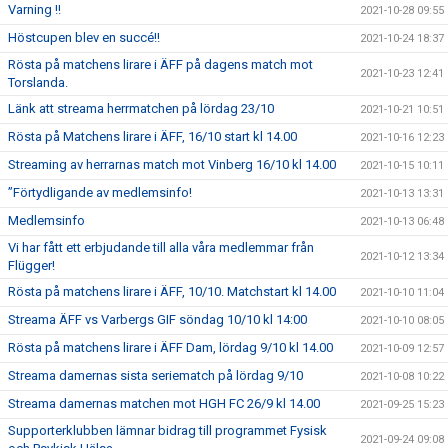
Varning !!
2021-10-28 09:55
Höstcupen blev en succé!!
2021-10-24 18:37
Rösta på matchens lirare i ÄFF på dagens match mot
2021-10-23 12:41
Torslanda.
Länk att streama herrmatchen på lördag 23/10
2021-10-21 10:51
Rösta på Matchens lirare i ÄFF, 16/10 start kl 14.00
2021-10-16 12:23
Streaming av herrarnas match mot Vinberg 16/10 kl 14.00
2021-10-15 10:11
”Förtydligande av medlemsinfo!
2021-10-13 13:31
Medlemsinfo
2021-10-13 06:48
Vi har fått ett erbjudande till alla våra medlemmar från
2021-10-12 13:34
Flügger!
Rösta på matchens lirare i ÄFF, 10/10. Matchstart kl 14.00
2021-10-10 11:04
Streama ÄFF vs Varbergs GIF söndag 10/10 kl 14:00
2021-10-10 08:05
Rösta på matchens lirare i ÄFF Dam, lördag 9/10 kl 14.00
2021-10-09 12:57
Streama damernas sista seriematch på lördag 9/10
2021-10-08 10:22
Streama damernas matchen mot HGH FC 26/9 kl 14.00
2021-09-25 15:23
Supporterklubben lämnar bidrag till programmet Fysisk
2021-09-24 09:08