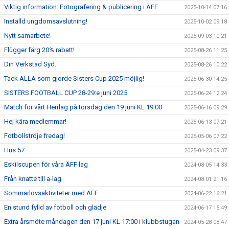
Viktig information: Fotografering & publicering i ÄFF
2025-10-14 07:16
Inställd ungdomsavslutning!
2025-10-02 09:18
Nytt samarbete!
2025-09-03 10:21
Flügger färg 20% rabatt!
2025-08-26 11:25
Din Verkstad Syd.
2025-08-26 10:22
Tack ALLA som gjorde Sisters Cup 2025 möjlig!
2025-06-30 14:25
SISTERS FOOTBALL CUP 28-29:e juni 2025
2025-06-24 12:24
Match för vårt Herrlag på torsdag den 19 juni KL 19:00
2025-06-16 09:29
Hej kära medlemmar!
2025-06-13 07:21
Fotbollströje fredag!
2025-05-06 07:22
Hus 57
2025-04-23 09:37
Eskilscupen för våra ÄFF lag
2024-08-05 14:33
Från knatte till a-lag
2024-08-01 21:16
Sommarlovsaktiviteter med ÄFF
2024-06-22 16:21
En stund fylld av fotboll och glädje
2024-06-17 15:49
Extra årsmöte måndagen den 17 juni KL 17:00 i klubbstugan
2024-05-28 08:47