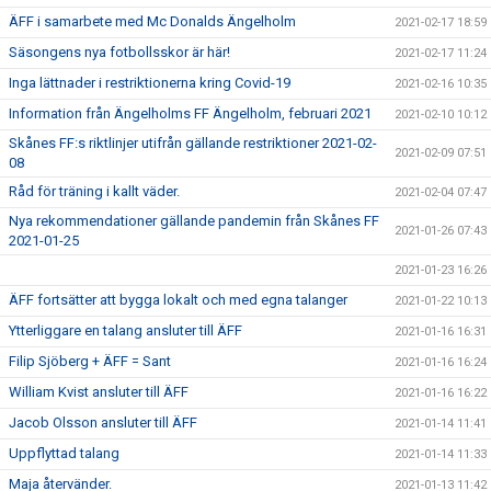
ÄFF i samarbete med Mc Donalds Ängelholm
2021-02-17 18:59
Säsongens nya fotbollsskor är här!
2021-02-17 11:24
Inga lättnader i restriktionerna kring Covid-19
2021-02-16 10:35
Information från Ängelholms FF Ängelholm, februari 2021
2021-02-10 10:12
Skånes FF:s riktlinjer utifrån gällande restriktioner 2021-02-
2021-02-09 07:51
08
Råd för träning i kallt väder.
2021-02-04 07:47
Nya rekommendationer gällande pandemin från Skånes FF
2021-01-26 07:43
2021-01-25
2021-01-23 16:26
ÄFF fortsätter att bygga lokalt och med egna talanger
2021-01-22 10:13
Ytterliggare en talang ansluter till ÄFF
2021-01-16 16:31
Filip Sjöberg + ÄFF = Sant
2021-01-16 16:24
William Kvist ansluter till ÄFF
2021-01-16 16:22
Jacob Olsson ansluter till ÄFF
2021-01-14 11:41
Uppflyttad talang
2021-01-14 11:33
Maja återvänder.
2021-01-13 11:42