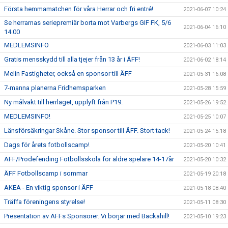
Första hemmamatchen för våra Herrar och fri entré!
2021-06-07 10:24
Se herrarnas seriepremiär borta mot Varbergs GIF FK, 5/6
2021-06-04 16:10
14.00
MEDLEMSINFO
2021-06-03 11:03
Gratis mensskydd till alla tjejer från 13 år i ÄFF!
2021-06-02 18:14
Melin Fastigheter, också en sponsor till ÄFF
2021-05-31 16:08
7-manna planerna Fridhemsparken
2021-05-28 15:59
Ny målvakt till herrlaget, upplyft från P19.
2021-05-26 19:52
MEDLEMSINFO!
2021-05-25 10:07
Länsförsäkringar Skåne. Stor sponsor till ÄFF. Stort tack!
2021-05-24 15:18
Dags för årets fotbollscamp!
2021-05-20 10:41
ÄFF/Prodefending Fotbollsskola för äldre spelare 14-17år
2021-05-20 10:32
ÄFF Fotbollscamp i sommar
2021-05-19 20:18
AKEA - En viktig sponsor i ÄFF
2021-05-18 08:40
Träffa föreningens styrelse!
2021-05-11 08:30
Presentation av ÄFFs Sponsorer. Vi börjar med Backahill!
2021-05-10 19:23