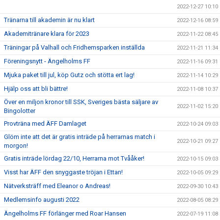
2022-12-27 10:10
Tränarna till akademin är nu klart
2022-12-16 08:59
Akademitränare klara för 2023
2022-11-22 08:45
Träningar på Valhall och Fridhemsparken inställda
2022-11-21 11:34
Föreningsnytt - Ängelholms FF
2022-11-16 09:31
Mjuka paket till jul, köp Gutz och stötta ert lag!
2022-11-14 10:29
Hjälp oss att bli bättre!
2022-11-08 10:37
Över en miljon kronor till SSK, Sveriges bästa säljare av
2022-11-02 15:20
Bingolotter
Provträna med ÄFF Damlaget
2022-10-24 09:03
Glöm inte att det är gratis inträde på herrarnas match i
2022-10-21 09:27
morgon!
Gratis inträde lördag 22/10, Herrarna mot Tvååker!
2022-10-15 09:03
Visst har ÄFF den snyggaste tröjan i Ettan!
2022-10-05 09:29
Nätverksträff med Eleanor o Andreas!
2022-09-30 10:43
Medlemsinfo augusti 2022
2022-08-05 08:29
Ängelholms FF förlänger med Roar Hansen
2022-07-19 11:08