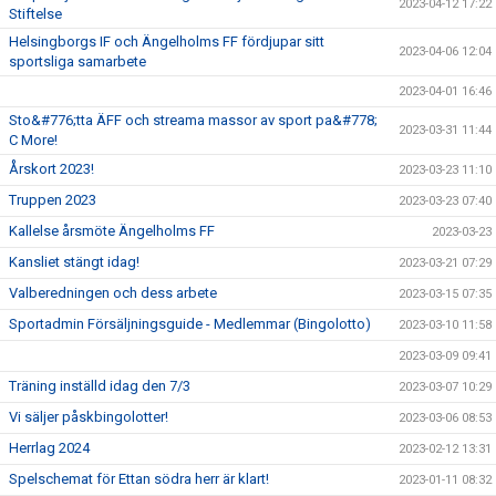
2023-04-12 17:22
Stiftelse
Helsingborgs IF och Ängelholms FF fördjupar sitt
2023-04-06 12:04
sportsliga samarbete
2023-04-01 16:46
Sto&#776;tta ÄFF och streama massor av sport pa&#778;
2023-03-31 11:44
C More!
Årskort 2023!
2023-03-23 11:10
Truppen 2023
2023-03-23 07:40
Kallelse årsmöte Ängelholms FF
2023-03-23
Kansliet stängt idag!
2023-03-21 07:29
Valberedningen och dess arbete
2023-03-15 07:35
Sportadmin Försäljningsguide - Medlemmar (Bingolotto)
2023-03-10 11:58
2023-03-09 09:41
Träning inställd idag den 7/3
2023-03-07 10:29
Vi säljer påskbingolotter!
2023-03-06 08:53
Herrlag 2024
2023-02-12 13:31
Spelschemat för Ettan södra herr är klart!
2023-01-11 08:32