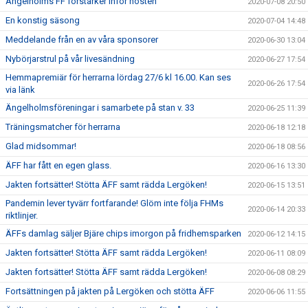
Ängelholms FF förstärker inför hösten
2020-07-08 20:50
En konstig säsong
2020-07-04 14:48
Meddelande från en av våra sponsorer
2020-06-30 13:04
Nybörjarstrul på vår livesändning
2020-06-27 17:54
Hemmapremiär för herrarna lördag 27/6 kl 16.00. Kan ses
2020-06-26 17:54
via länk
Ängelholmsföreningar i samarbete på stan v. 33
2020-06-25 11:39
Träningsmatcher för herrarna
2020-06-18 12:18
Glad midsommar!
2020-06-18 08:56
ÄFF har fått en egen glass.
2020-06-16 13:30
Jakten fortsätter! Stötta ÄFF samt rädda Lergöken!
2020-06-15 13:51
Pandemin lever tyvärr fortfarande! Glöm inte följa FHMs
2020-06-14 20:33
riktlinjer.
ÄFFs damlag säljer Bjäre chips imorgon på fridhemsparken
2020-06-12 14:15
Jakten fortsätter! Stötta ÄFF samt rädda Lergöken!
2020-06-11 08:09
Jakten fortsätter! Stötta ÄFF samt rädda Lergöken!
2020-06-08 08:29
Fortsättningen på jakten på Lergöken och stötta ÄFF
2020-06-06 11:55