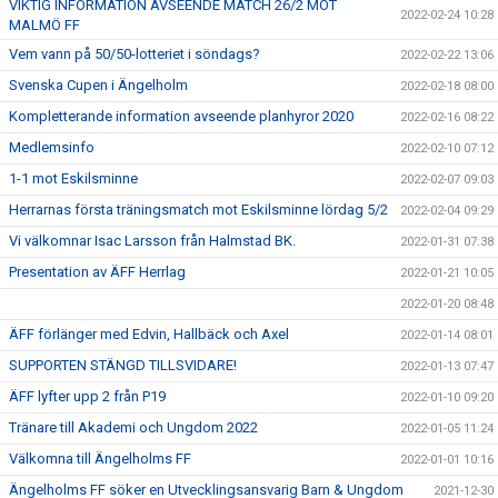
VIKTIG INFORMATION AVSEENDE MATCH 26/2 MOT
2022-02-24 10:28
MALMÖ FF
Vem vann på 50/50-lotteriet i söndags?
2022-02-22 13:06
Svenska Cupen i Ängelholm
2022-02-18 08:00
Kompletterande information avseende planhyror 2020
2022-02-16 08:22
Medlemsinfo
2022-02-10 07:12
1-1 mot Eskilsminne
2022-02-07 09:03
Herrarnas första träningsmatch mot Eskilsminne lördag 5/2
2022-02-04 09:29
Vi välkomnar Isac Larsson från Halmstad BK.
2022-01-31 07:38
Presentation av ÄFF Herrlag
2022-01-21 10:05
2022-01-20 08:48
ÄFF förlänger med Edvin, Hallbäck och Axel
2022-01-14 08:01
SUPPORTEN STÄNGD TILLSVIDARE!
2022-01-13 07:47
ÄFF lyfter upp 2 från P19
2022-01-10 09:20
Tränare till Akademi och Ungdom 2022
2022-01-05 11:24
Välkomna till Ängelholms FF
2022-01-01 10:16
Ängelholms FF söker en Utvecklingsansvarig Barn & Ungdom
2021-12-30