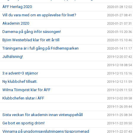
ÄFF Herrlag 2020
2020-01-28 12:02
Vill du vara med om en upplevelse för livet?
2020-01-27 08:41
Akademin 2020
2020-01-21 07:31
Damerna på gång inför säsongen!
2020-01-15 20:36
Björn Westerblad klar för ett år till
2020-01-15 10:46
Träningarna är i full gång på Fridhemsparken
2020-01-14 11:17
Julhälsning!
2019-12-20 07:42
2019-12-18 08:54
3:e advent=3 stjärnor
2019-12-15 15:16
Ny klubbchef tillsatt.
2019-12-12 11:59
Wilma Törnqvist klar för ÄFF
2019-12-09 11:53
Klubbchefen slutar i ÄFF
2019-12-02 09:58
2019-11-26 09:44
Sista veckan för akademin innan vinteruppehåll
2019-11-25 08:34
Ge bort en sportig dröm!
2019-11-22 09:50
Vinnarna på ungdomsavslutningens tipspromenad
2019-11-22 07:43