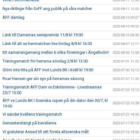
2020-08-11 15:50
Nya riktlinjer från SvFF ang publik på våra matcher
2020-08-11 12:55
ÄFF damlag
2020-08-10 09:57
2020-08-10 09:32
Länk till Damernas seriepremiär 11/8 kl 19.00
2020-08-10 08:30
Länk till att se herrmatchen live lördag 8/8 kl 16.00
2020-08-07 12:17
Ett samarrangemang mellan 6 olika föreningar i Ängelholm!
2020-08-04 15:58
Träningsmatch för herrarna söndag 2/8 kl 13.00
2020-07-31 11:22
Glöm inte titta på ÄFF mot Lunds BK i kväll kl 19:00
2020-07-30 16:13
Roar Hansen ger sin syn på herrarnas säsong
2020-07-27 11:20
Träningsmatch ÄFF Dam vs Eskilsminne - Livestreamas
2020-07-24 15:12
25/7 13:00
ÄFF vs Lunds BK i Svenska cupen på din dator den 30/7, kl
2020-07-23 10:28
19:00
Vi sänder kvällens träningsmatch
2020-07-21 18:35
Semesterstängt på kanslierna
2020-07-17 07:13
Vi gratulerar Assad till sitt första allsvenska mål!
2020-07-16 18:56