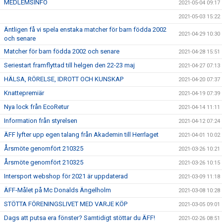
MEDLEMSINFO
2021-05-04 09:17
2021-05-03 15:22
Äntligen få vi spela enstaka matcher för barn födda 2002
2021-04-29 10:30
och senare
Matcher för barn födda 2002 och senare
2021-04-28 15:51
Seriestart framflyttad till helgen den 22-23 maj
2021-04-27 07:13
HÄLSA, RÖRELSE, IDROTT OCH KUNSKAP
2021-04-20 07:37
Knattepremiär
2021-04-19 07:39
Nya lock från EcoRetur
2021-04-14 11:11
Information från styrelsen
2021-04-12 07:24
ÄFF lyfter upp egen talang från Akademin till Herrlaget
2021-04-01 10:02
Årsmöte genomfört 210325
2021-03-26 10:21
Årsmöte genomfört 210325
2021-03-26 10:15
Intersport webshop för 2021 är uppdaterad
2021-03-09 11:18
ÄFF-Målet på Mc Donalds Ängelholm
2021-03-08 10:28
STÖTTA FÖRENINGSLIVET MED VARJE KÖP
2021-03-05 09:01
Dags att putsa era fönster? Samtidigt stöttar du ÄFF!
2021-02-26 08:51