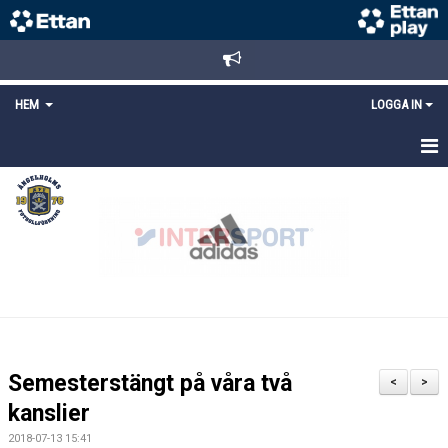
HEM
LOGGA IN
STARTSIDA
NYHETER
ANMÄLAN/REGISTRERING
POLICYS
FÖRKÖP BILJETTER
Semesterstängt på våra två
<
>
LÄNKAR
kanslier
2018-07-13 15:41