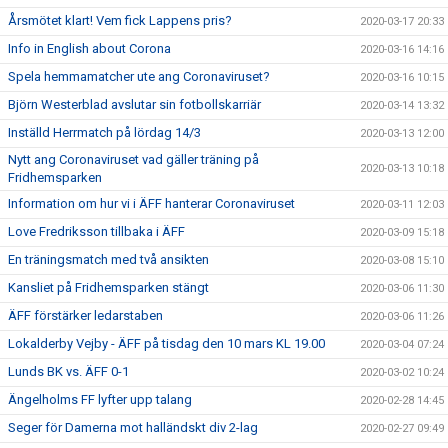
Årsmötet klart! Vem fick Lappens pris?
2020-03-17 20:33
Info in English about Corona
2020-03-16 14:16
Spela hemmamatcher ute ang Coronaviruset?
2020-03-16 10:15
Björn Westerblad avslutar sin fotbollskarriär
2020-03-14 13:32
Inställd Herrmatch på lördag 14/3
2020-03-13 12:00
Nytt ang Coronaviruset vad gäller träning på
2020-03-13 10:18
Fridhemsparken
Information om hur vi i ÄFF hanterar Coronaviruset
2020-03-11 12:03
Love Fredriksson tillbaka i ÄFF
2020-03-09 15:18
En träningsmatch med två ansikten
2020-03-08 15:10
Kansliet på Fridhemsparken stängt
2020-03-06 11:30
ÄFF förstärker ledarstaben
2020-03-06 11:26
Lokalderby Vejby - ÄFF på tisdag den 10 mars KL 19.00
2020-03-04 07:24
Lunds BK vs. ÄFF 0-1
2020-03-02 10:24
Ängelholms FF lyfter upp talang
2020-02-28 14:45
Seger för Damerna mot halländskt div 2-lag
2020-02-27 09:49