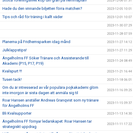
Stötta föreningslivet köp din gran på hemmaplan!
2023-12-06 07:31
Hade du den vinnande biljetten förra matchen?
2023-12-05 10:01
Tips och råd för träning i kallt väder
2023-12-01 10:07
2023-11-30 07:29
2023-11-28 07:59
Planerna på Fridhemsparken idag månd
2023-11-27 14:12
Julklappstips!
2023-11-27 11:29
Ängelholms FF Söker Tränare och Assisterande till
2023-11-24 08:49
Akademi (P15, P17, P19)
Kvalspurt !!!
2023-11-21 16:44
Tusen tack!
2023-11-18 06:01
Om du är intresserad av vår populära pojkakademi glöm
2023-11-16 09:25
inte imorgon är sista dagen att anmäla sig til
Roar Hansen anställer Andreas Granqvist som ny tränare
2023-11-15 09:37
för Ängelholms FF
Bli Kvalsupporter
2023-11-13 14:30
Ängelholms FF förnyar ledarskapet: Roar Hansen tar
2023-11-11 17:22
strategiskt uppdrag