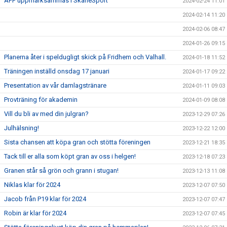
ÄFF uppmärksammas i SkåneSport
2024-02-24 11:01
2024-02-14 11:20
2024-02-06 08:47
2024-01-26 09:15
Planerna åter i speldugligt skick på Fridhem och Valhall.
2024-01-18 11:52
Träningen inställd onsdag 17 januari
2024-01-17 09:22
Presentation av vår damlagstränare
2024-01-11 09:03
Provträning för akademin
2024-01-09 08:08
Vill du bli av med din julgran?
2023-12-29 07:26
Julhälsning!
2023-12-22 12:00
Sista chansen att köpa gran och stötta föreningen
2023-12-21 18:35
Tack till er alla som köpt gran av oss i helgen!
2023-12-18 07:23
Granen står så grön och grann i stugan!
2023-12-13 11:08
Niklas klar för 2024
2023-12-07 07:50
Jacob från P19 klar för 2024
2023-12-07 07:47
Robin är klar för 2024
2023-12-07 07:45