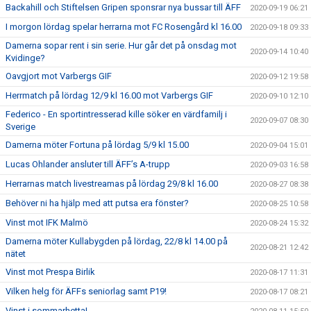
Backahill och Stiftelsen Gripen sponsrar nya bussar till ÄFF
2020-09-19 06:21
I morgon lördag spelar herrarna mot FC Rosengård kl 16.00
2020-09-18 09:33
Damerna sopar rent i sin serie. Hur går det på onsdag mot
2020-09-14 10:40
Kvidinge?
Oavgjort mot Varbergs GIF
2020-09-12 19:58
Herrmatch på lördag 12/9 kl 16.00 mot Varbergs GIF
2020-09-10 12:10
Federico - En sportintresserad kille söker en värdfamilj i
2020-09-07 08:30
Sverige
Damerna möter Fortuna på lördag 5/9 kl 15.00
2020-09-04 15:01
Lucas Ohlander ansluter till ÄFF’s A-trupp
2020-09-03 16:58
Herrarnas match livestreamas på lördag 29/8 kl 16.00
2020-08-27 08:38
Behöver ni ha hjälp med att putsa era fönster?
2020-08-25 10:58
Vinst mot IFK Malmö
2020-08-24 15:32
Damerna möter Kullabygden på lördag, 22/8 kl 14.00 på
2020-08-21 12:42
nätet
Vinst mot Prespa Birlik
2020-08-17 11:31
Vilken helg för ÄFFs seniorlag samt P19!
2020-08-17 08:21
Vinst i sommarhetta!