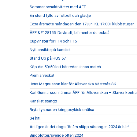
Sommarlovsaktiviteter med ÄFF
En stund fylld av fotboll och glädje
Extra årsmöte måndagen den 17 juni KL 17:00 i klubbstugan
ÄFF &#128155; Drivkraft, bli mentor du också
Cupvinster för F14 och F15
Nytt ansikte på kansliet
Stand Up på HUS 57
Köp din 50/50 lott här redan innan match
Premiärvecka!
Jens Magnusson klar för Allsvenska Västerås SK
Karl Gunnarsson lämnar ÄFF för Allsvenskan – Skriver kontr
Kansliet stängt!
Bryta tystnaden kring psykisk ohälsa
Se hit!
Äntligen är det dags för års släpp säsongen 2024 är här!
Bingolotter/sverigelotten 2024