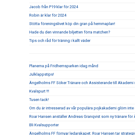
Jacob från P19 klar för 2024
Robin är klar för 2024
Stötta föreningslivet köp din gran på hemmaplan!
Hade du den vinnande biljetten förra matchen?
Tips och råd för träning i kallt väder
Planerna på Fridhemsparken idag månd
Julklappstips!
Ängelholms FF Söker Tränare och Assisterande till Akademi (
Kvalspurt !!!
Tusen tack!
Om du är intresserad av vår populära pojkakademi glöm inte i
Roar Hansen anställer Andreas Granqvist som ny tränare för
Bli Kvalsupporter
Ängelholms FF förnyar ledarskapet: Roar Hansen tar strateg