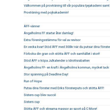
Välkommen på provträning till vår populära tjejakademi samt t
Provträning med pojkakademin!
ÄFF-vänner
Ängelholms FF startar åter damlag!
Extra föreningsstämma för val av revisor
En vecka kvar! Stöd ÄFF med 300kr när du putsar dina fönste
Förboka din gran och stötta ÄFF och samhället i stort!
Stöd ÄFF o köpa Julkalender o Idrottsrabatten
Ängelholms FF- en kraft i Ängelholms kommun, mycket tack v
Stor spänning på Deadline Day!
Run of Hope
Putsa dina fönster med Eriks fönsterputs och stötta ÄFF!
Sisters cup blev succé
Sisters cup
Stötta ÄFF och streama massor av sport på C More!