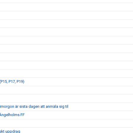
P15, P17, P19)
morgon är sista dagen att anmäla sig til
 Ängelholms FF
iskt uppdrag