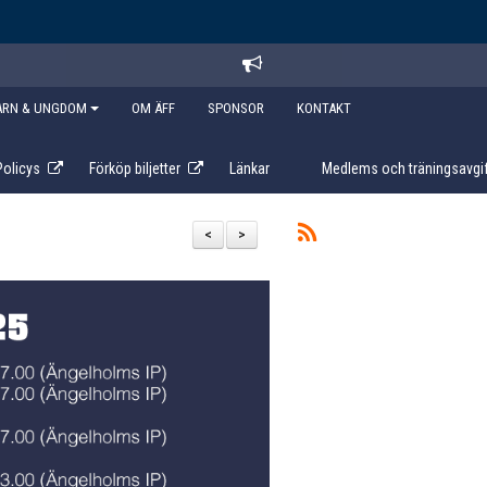
ARN & UNGDOM
OM ÄFF
SPONSOR
KONTAKT
Policys
Förköp biljetter
Länkar
Medlems och träningsavgif
<
>