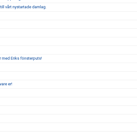
ill vårt nystartade damlag.
r med Eriks fönsterputs!
are er!