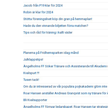
Jacob från P19 klar för 2024
Robin är klar för 2024
Stötta föreningslivet köp din gran på hemmaplan!
Hade du den vinnande biljetten förra matchen?
Tips och råd för träning i kallt väder
Planerna på Fridhemsparken idag månd
Julklappstips!
Ängelholms FF Söker Tränare och Assisterande till Akademi (
Kvalspurt !!!
Tusen tack!
Om du är intresserad av vår populära pojkakademi glöm inte i
Roar Hansen anställer Andreas Granqvist som ny tränare för
Bli Kvalsupporter
Ängelholms FF förnyar ledarskapet: Roar Hansen tar strateg