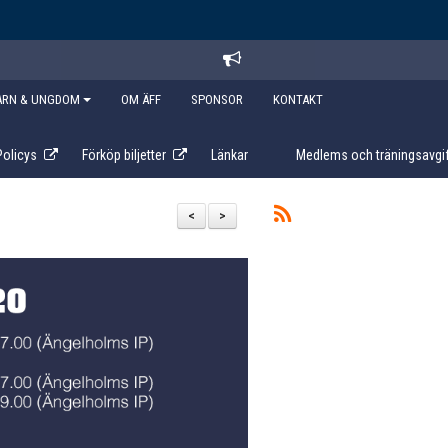
ARN & UNGDOM
OM ÄFF
SPONSOR
KONTAKT
Policys
Förköp biljetter
Länkar
Medlems och träningsavgif
<
>