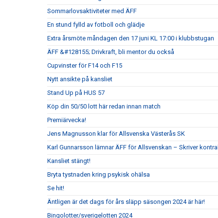
Sommarlovsaktiviteter med ÄFF
En stund fylld av fotboll och glädje
Extra årsmöte måndagen den 17 juni KL 17:00 i klubbstugan
ÄFF &#128155; Drivkraft, bli mentor du också
Cupvinster för F14 och F15
Nytt ansikte på kansliet
Stand Up på HUS 57
Köp din 50/50 lott här redan innan match
Premiärvecka!
Jens Magnusson klar för Allsvenska Västerås SK
Karl Gunnarsson lämnar ÄFF för Allsvenskan – Skriver kontr
Kansliet stängt!
Bryta tystnaden kring psykisk ohälsa
Se hit!
Äntligen är det dags för års släpp säsongen 2024 är här!
Bingolotter/sverigelotten 2024