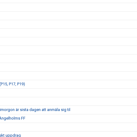
P15, P17, P19)
morgon är sista dagen att anmäla sig til
 Ängelholms FF
iskt uppdrag