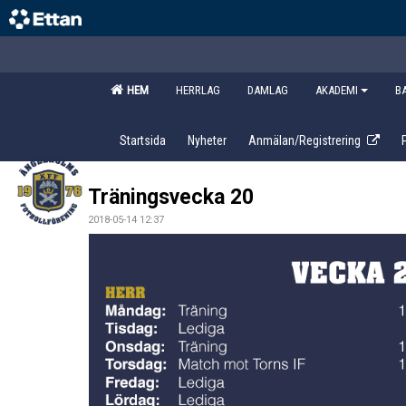
HEM
HERRLAG
DAMLAG
AKADEMI
B
Startsida
Nyheter
Anmälan/Registrering
Träningsvecka 20
2018-05-14 12:37