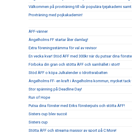
Välkommen på provträning till vår populära tjejakademi samt t
Provträning med pojkakademin!
ÄFF-vänner
Ängelholms FF startar åter damlag!
Extra föreningsstämma för val av revisor
En vecka kvar! Stöd ÄFF med 300kr när du putsar dina fönste
Förboka din gran och stötta ÄFF och samhället i stort!
Stöd ÄFF o köpa Julkalender o Idrottsrabatten
Ängelholms FF- en kraft i Ängelholms kommun, mycket tack v
Stor spänning på Deadline Day!
Run of Hope
Putsa dina fönster med Eriks fönsterputs och stötta ÄFF!
Sisters cup blev succé
Sisters cup
Stötta ÄFF och streama massor av sport på C More!