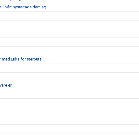
ill vårt nystartade damlag.
r med Eriks fönsterputs!
are er!