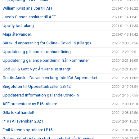
William Kvist ansluter till ÄFF
2021-01-16 16:22
Jacob Olsson ansluter till ÄFF
2021-01-14 11:41
Uppflyttad talang
2021-01-14 11:33
Maja återvänder.
2021-01-13 11:42
Särskild anpassning för Skåne - Covid 19 (tillägg)
2020-12-30 07:56
Uppdatering gällande utomhusträning !
2020-12-29 09:51
Uppdatering gällande pandemin från kommunen
2020-12-21 16:05
God Jul & Gott Nytt År! Kansliet stängt!
2020-12-21 12:31
Grattis Annika! Du vann en korg från ICA Supermarket.
2020-12-21 11:02
Bingolotter till Uppesittarkvällen 23/12
2020-12-17 08:54
Uppdaterad information gällande Covid-19
2020-12-16 07:55
ÄFF presenterar ny P16-tränare
2020-12-09 11:10
Gilla lokal handel!
2020-12-08 12:56
P19 i Allsvenskan 2021
2020-12-04 15:27
Emil Karemo ny tränare i P15
2020-12-01 10:35
Ge bort sport i jul och stötta samtidigt vår förening!
2020-12-01 07:47