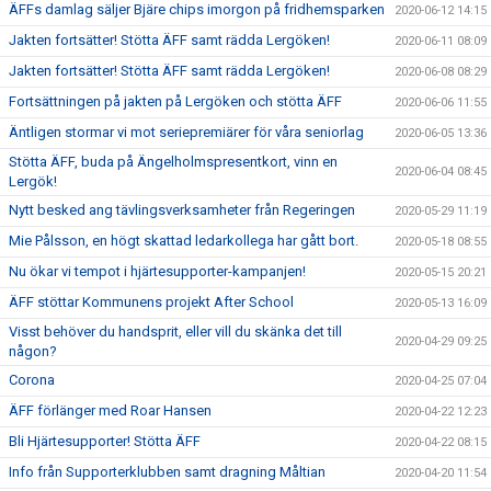
ÄFFs damlag säljer Bjäre chips imorgon på fridhemsparken
2020-06-12 14:15
Jakten fortsätter! Stötta ÄFF samt rädda Lergöken!
2020-06-11 08:09
Jakten fortsätter! Stötta ÄFF samt rädda Lergöken!
2020-06-08 08:29
Fortsättningen på jakten på Lergöken och stötta ÄFF
2020-06-06 11:55
Äntligen stormar vi mot seriepremiärer för våra seniorlag
2020-06-05 13:36
Stötta ÄFF, buda på Ängelholmspresentkort, vinn en
2020-06-04 08:45
Lergök!
Nytt besked ang tävlingsverksamheter från Regeringen
2020-05-29 11:19
Mie Pålsson, en högt skattad ledarkollega har gått bort.
2020-05-18 08:55
Nu ökar vi tempot i hjärtesupporter-kampanjen!
2020-05-15 20:21
ÄFF stöttar Kommunens projekt After School
2020-05-13 16:09
Visst behöver du handsprit, eller vill du skänka det till
2020-04-29 09:25
någon?
Corona
2020-04-25 07:04
ÄFF förlänger med Roar Hansen
2020-04-22 12:23
Bli Hjärtesupporter! Stötta ÄFF
2020-04-22 08:15
Info från Supporterklubben samt dragning Måltian
2020-04-20 11:54