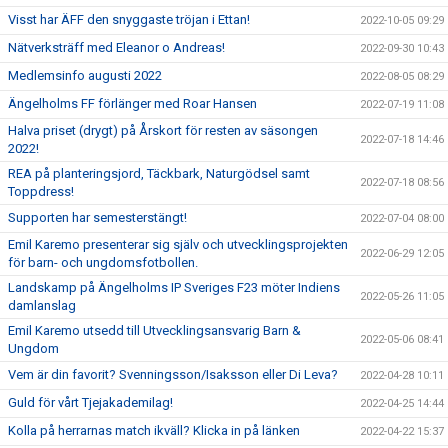
Visst har ÄFF den snyggaste tröjan i Ettan!
2022-10-05 09:29
Nätverksträff med Eleanor o Andreas!
2022-09-30 10:43
Medlemsinfo augusti 2022
2022-08-05 08:29
Ängelholms FF förlänger med Roar Hansen
2022-07-19 11:08
Halva priset (drygt) på Årskort för resten av säsongen
2022-07-18 14:46
2022!
REA på planteringsjord, Täckbark, Naturgödsel samt
2022-07-18 08:56
Toppdress!
Supporten har semesterstängt!
2022-07-04 08:00
Emil Karemo presenterar sig själv och utvecklingsprojekten
2022-06-29 12:05
för barn- och ungdomsfotbollen.
Landskamp på Ängelholms IP Sveriges F23 möter Indiens
2022-05-26 11:05
damlanslag
Emil Karemo utsedd till Utvecklingsansvarig Barn &
2022-05-06 08:41
Ungdom
Vem är din favorit? Svenningsson/Isaksson eller Di Leva?
2022-04-28 10:11
Guld för vårt Tjejakademilag!
2022-04-25 14:44
Kolla på herrarnas match ikväll? Klicka in på länken
2022-04-22 15:37