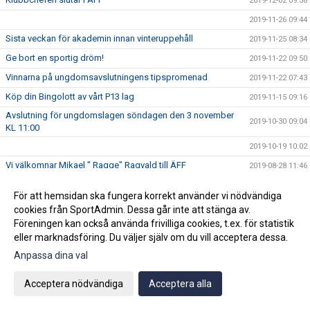
2019-12-02 09:58
2019-11-26 09:44
Sista veckan för akademin innan vinteruppehåll
2019-11-25 08:34
Ge bort en sportig dröm!
2019-11-22 09:50
Vinnarna på ungdomsavslutningens tipspromenad
2019-11-22 07:43
Köp din Bingolott av vårt P13 lag
2019-11-15 09:16
Avslutning för ungdomslagen söndagen den 3 november
2019-10-30 09:04
KL 11:00
2019-10-19 10:02
Vi välkomnar Mikael " Ragge" Ragvald till ÄFF
2019-08-28 11:46
F17 FÖR- EM Spanien - Sverige
2019-08-18 08:20
För att hemsidan ska fungera korrekt använder vi nödvändiga
Sommarproffsläger 2019
2019-08-14 11:14
cookies från SportAdmin. Dessa går inte att stänga av.
Föreningen kan också använda frivilliga cookies, t.ex. för statistik
Vinnare i 50/50 lotteriet 11/8
2019-08-14 10:21
eller marknadsföring. Du väljer själv om du vill acceptera dessa.
ÄFF söker matchsekreterare
2019-08-14 10:18
Anpassa dina val
Angående gårdagens match i P19-Allsvenskan
2019-08-11 11:42
Kalle är på semester
2019-08-10 09:14
Acceptera nödvändiga
Acceptera alla
Klubbchefen Helena Wennerström presenterar sig
2019-08-07 08:52