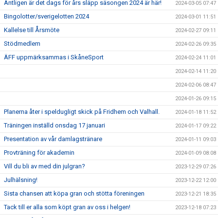
Äntligen är det dags för års släpp säsongen 2024 är här!
2024-03-05 07:47
Bingolotter/sverigelotten 2024
2024-03-01 11:51
Kallelse till Årsmöte
2024-02-27 09:11
Stödmedlem
2024-02-26 09:35
ÄFF uppmärksammas i SkåneSport
2024-02-24 11:01
2024-02-14 11:20
2024-02-06 08:47
2024-01-26 09:15
Planerna åter i speldugligt skick på Fridhem och Valhall.
2024-01-18 11:52
Träningen inställd onsdag 17 januari
2024-01-17 09:22
Presentation av vår damlagstränare
2024-01-11 09:03
Provträning för akademin
2024-01-09 08:08
Vill du bli av med din julgran?
2023-12-29 07:26
Julhälsning!
2023-12-22 12:00
Sista chansen att köpa gran och stötta föreningen
2023-12-21 18:35
Tack till er alla som köpt gran av oss i helgen!
2023-12-18 07:23