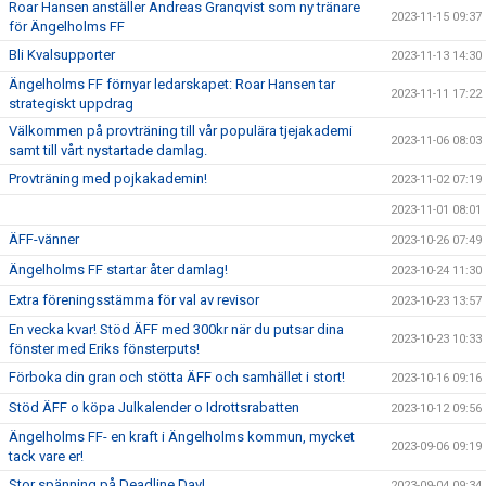
Roar Hansen anställer Andreas Granqvist som ny tränare
2023-11-15 09:37
för Ängelholms FF
Bli Kvalsupporter
2023-11-13 14:30
Ängelholms FF förnyar ledarskapet: Roar Hansen tar
2023-11-11 17:22
strategiskt uppdrag
Välkommen på provträning till vår populära tjejakademi
2023-11-06 08:03
samt till vårt nystartade damlag.
Provträning med pojkakademin!
2023-11-02 07:19
2023-11-01 08:01
ÄFF-vänner
2023-10-26 07:49
Ängelholms FF startar åter damlag!
2023-10-24 11:30
Extra föreningsstämma för val av revisor
2023-10-23 13:57
En vecka kvar! Stöd ÄFF med 300kr när du putsar dina
2023-10-23 10:33
fönster med Eriks fönsterputs!
Förboka din gran och stötta ÄFF och samhället i stort!
2023-10-16 09:16
Stöd ÄFF o köpa Julkalender o Idrottsrabatten
2023-10-12 09:56
Ängelholms FF- en kraft i Ängelholms kommun, mycket
2023-09-06 09:19
tack vare er!
Stor spänning på Deadline Day!
2023-09-04 09:34