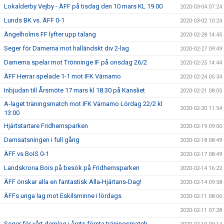
Lokalderby Vejby - ÄFF på tisdag den 10 mars KL 19.00
2020-03-04 07:24
Lunds BK vs. ÄFF 0-1
2020-03-02 10:24
Ängelholms FF lyfter upp talang
2020-02-28 14:45
Seger för Damerna mot halländskt div 2-lag
2020-02-27 09:49
Damerna spelar mot Trönninge IF på onsdag 26/2
2020-02-25 14:44
ÄFF Herrar spelade 1-1 mot IFK Värnamo
2020-02-24 05:34
Inbjudan till Årsmöte 17 mars kl 18.30 på Kansliet
2020-02-21 08:05
A-laget träningsmatch mot IFK Värnamo Lördag 22/2 kl
2020-02-20 11:54
13:00
Hjärtstartare Fridhemsparken
2020-02-19 09:00
Damsatsningen i full gång
2020-02-18 08:49
ÄFF vs BoIS 0-1
2020-02-17 08:49
Landskrona Bois på besök på Fridhemsparken
2020-02-14 16:22
ÄFF önskar alla en fantastisk Alla-Hjärtans-Dag!
2020-02-14 09:58
ÄFFs unga lag mot Eskilsminne i lördags
2020-02-11 08:06
2020-02-11 07:28
Seger för vårt damlag i årets första träningsmatch