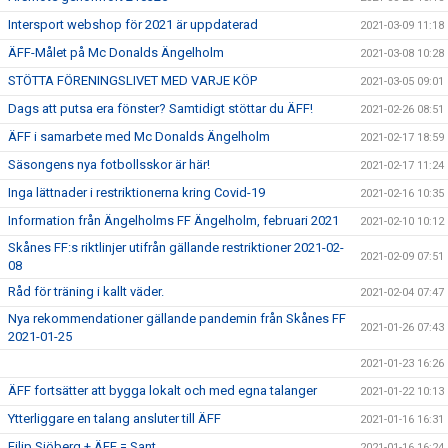
Intersport webshop för 2021 är uppdaterad
2021-03-09 11:18
ÄFF-Målet på Mc Donalds Ängelholm
2021-03-08 10:28
STÖTTA FÖRENINGSLIVET MED VARJE KÖP
2021-03-05 09:01
Dags att putsa era fönster? Samtidigt stöttar du ÄFF!
2021-02-26 08:51
ÄFF i samarbete med Mc Donalds Ängelholm
2021-02-17 18:59
Säsongens nya fotbollsskor är här!
2021-02-17 11:24
Inga lättnader i restriktionerna kring Covid-19
2021-02-16 10:35
Information från Ängelholms FF Ängelholm, februari 2021
2021-02-10 10:12
Skånes FF:s riktlinjer utifrån gällande restriktioner 2021-02-
2021-02-09 07:51
08
Råd för träning i kallt väder.
2021-02-04 07:47
Nya rekommendationer gällande pandemin från Skånes FF
2021-01-26 07:43
2021-01-25
2021-01-23 16:26
ÄFF fortsätter att bygga lokalt och med egna talanger
2021-01-22 10:13
Ytterliggare en talang ansluter till ÄFF
2021-01-16 16:31
Filip Sjöberg + ÄFF = Sant
2021-01-16 16:24