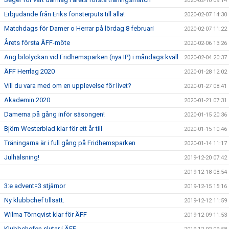
2020-02-10 09:14
Erbjudande från Eriks fönsterputs till alla!
2020-02-07 14:30
Matchdags för Damer o Herrar på lördag 8 februari
2020-02-07 11:22
Årets första ÄFF-möte
2020-02-06 13:26
Ang bilolyckan vid Fridhemsparken (nya IP) i måndags kväll
2020-02-04 20:37
ÄFF Herrlag 2020
2020-01-28 12:02
Vill du vara med om en upplevelse för livet?
2020-01-27 08:41
Akademin 2020
2020-01-21 07:31
Damerna på gång inför säsongen!
2020-01-15 20:36
Björn Westerblad klar för ett år till
2020-01-15 10:46
Träningarna är i full gång på Fridhemsparken
2020-01-14 11:17
Julhälsning!
2019-12-20 07:42
2019-12-18 08:54
3:e advent=3 stjärnor
2019-12-15 15:16
Ny klubbchef tillsatt.
2019-12-12 11:59
Wilma Törnqvist klar för ÄFF
2019-12-09 11:53
Klubbchefen slutar i ÄFF