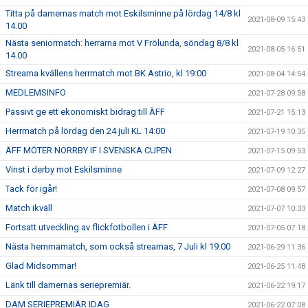
Titta på damernas match mot Eskilsminne på lördag 14/8 kl
2021-08-09 15:43
14.00
Nästa seniormatch: herrarna mot V Frölunda, söndag 8/8 kl
2021-08-05 16:51
14.00
Streama kvällens herrmatch mot BK Astrio, kl 19:00
2021-08-04 14:54
MEDLEMSINFO
2021-07-28 09:58
Passivt ge ett ekonomiskt bidrag till ÄFF
2021-07-21 15:13
Herrmatch på lördag den 24 juli KL 14:00
2021-07-19 10:35
ÄFF MÖTER NORRBY IF I SVENSKA CUPEN
2021-07-15 09:53
Vinst i derby mot Eskilsminne
2021-07-09 12:27
Tack för igår!
2021-07-08 09:57
Match ikväll
2021-07-07 10:33
Fortsatt utveckling av flickfotbollen i ÄFF
2021-07-05 07:18
Nästa hemmamatch, som också streamas, 7 Juli kl 19:00
2021-06-29 11:36
Glad Midsommar!
2021-06-25 11:48
Länk till damernas seriepremiär.
2021-06-22 19:17
DAM SERIEPREMIÄR IDAG
2021-06-22 07:08