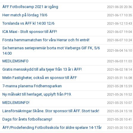
ÄFF Fotbollscamp 2021 är igång
2021-06-20 20:36
Herr match på lördag 19/6
2021-06-17 10:35
Torslanda vs ÄFF kl 14:00 12/6
2021-06-12 13:43
ICA Maxi - Stolt sponsor till ÄFF!
2021-06-07 19:04
Första hemmamatchen för våra Herrar och fri entré!
2021-06-07 10:24
Se herrarnas seriepremiär borta mot Varbergs GIF FK, 5/6
2021-06-04 16:10
14.00
MEDLEMSINFO
2021-06-03 11:03
Gratis mensskydd till alla tjejer från 13 år i ÄFF!
2021-06-02 18:14
Melin Fastigheter, också en sponsor till ÄFF
2021-05-31 16:08
7-manna planerna Fridhemsparken
2021-05-28 15:59
Ny målvakt till herrlaget, upplyft från P19.
2021-05-26 19:52
MEDLEMSINFO!
2021-05-25 10:07
Länsförsäkringar Skåne. Stor sponsor till ÄFF. Stort tack!
2021-05-24 15:18
Dags för årets fotbollscamp!
2021-05-20 10:41
ÄFF/Prodefending Fotbollsskola för äldre spelare 14-17år
2021-05-20 10:32