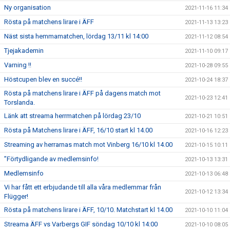
Ny organisation
2021-11-16 11:34
Rösta på matchens lirare i ÄFF
2021-11-13 13:23
Näst sista hemmamatchen, lördag 13/11 kl 14:00
2021-11-12 08:54
Tjejakademin
2021-11-10 09:17
Varning !!
2021-10-28 09:55
Höstcupen blev en succé!!
2021-10-24 18:37
Rösta på matchens lirare i ÄFF på dagens match mot
2021-10-23 12:41
Torslanda.
Länk att streama herrmatchen på lördag 23/10
2021-10-21 10:51
Rösta på Matchens lirare i ÄFF, 16/10 start kl 14.00
2021-10-16 12:23
Streaming av herrarnas match mot Vinberg 16/10 kl 14.00
2021-10-15 10:11
”Förtydligande av medlemsinfo!
2021-10-13 13:31
Medlemsinfo
2021-10-13 06:48
Vi har fått ett erbjudande till alla våra medlemmar från
2021-10-12 13:34
Flügger!
Rösta på matchens lirare i ÄFF, 10/10. Matchstart kl 14.00
2021-10-10 11:04
Streama ÄFF vs Varbergs GIF söndag 10/10 kl 14:00
2021-10-10 08:05