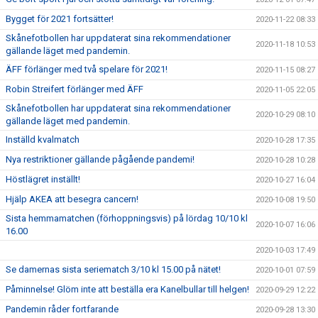
Bygget för 2021 fortsätter!
2020-11-22 08:33
Skånefotbollen har uppdaterat sina rekommendationer
2020-11-18 10:53
gällande läget med pandemin.
ÄFF förlänger med två spelare för 2021!
2020-11-15 08:27
Robin Streifert förlänger med ÄFF
2020-11-05 22:05
Skånefotbollen har uppdaterat sina rekommendationer
2020-10-29 08:10
gällande läget med pandemin.
Inställd kvalmatch
2020-10-28 17:35
Nya restriktioner gällande pågående pandemi!
2020-10-28 10:28
Höstlägret inställt!
2020-10-27 16:04
Hjälp AKEA att besegra cancern!
2020-10-08 19:50
Sista hemmamatchen (förhoppningsvis) på lördag 10/10 kl
2020-10-07 16:06
16.00
2020-10-03 17:49
Se damernas sista seriematch 3/10 kl 15.00 på nätet!
2020-10-01 07:59
Påminnelse! Glöm inte att beställa era Kanelbullar till helgen!
2020-09-29 12:22
Pandemin råder fortfarande
2020-09-28 13:30