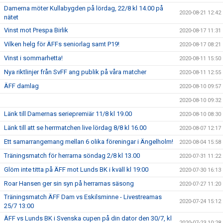
Damerna möter Kullabygden på lördag, 22/8 kl 14.00 på
2020-08-21 12:42
nätet
Vinst mot Prespa Birlik
2020-08-17 11:31
Vilken helg för ÄFFs seniorlag samt P19!
2020-08-17 08:21
Vinst i sommarhetta!
2020-08-11 15:50
Nya riktlinjer från SvFF ang publik på våra matcher
2020-08-11 12:55
ÄFF damlag
2020-08-10 09:57
2020-08-10 09:32
Länk till Damernas seriepremiär 11/8 kl 19.00
2020-08-10 08:30
Länk till att se herrmatchen live lördag 8/8 kl 16.00
2020-08-07 12:17
Ett samarrangemang mellan 6 olika föreningar i Ängelholm!
2020-08-04 15:58
Träningsmatch för herrarna söndag 2/8 kl 13.00
2020-07-31 11:22
Glöm inte titta på ÄFF mot Lunds BK i kväll kl 19:00
2020-07-30 16:13
Roar Hansen ger sin syn på herrarnas säsong
2020-07-27 11:20
Träningsmatch ÄFF Dam vs Eskilsminne - Livestreamas
2020-07-24 15:12
25/7 13:00
ÄFF vs Lunds BK i Svenska cupen på din dator den 30/7, kl
2020-07-23 10:28