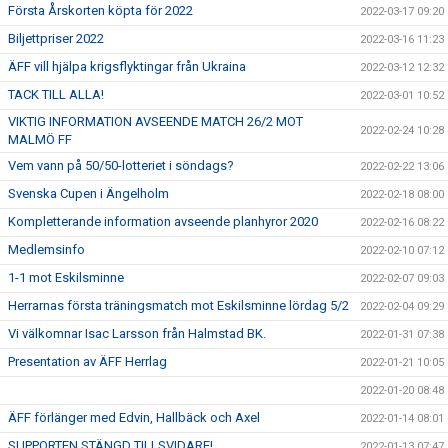
Första Årskorten köpta för 2022
2022-03-17 09:20
Biljettpriser 2022
2022-03-16 11:23
ÄFF vill hjälpa krigsflyktingar från Ukraina
2022-03-12 12:32
TACK TILL ALLA!
2022-03-01 10:52
VIKTIG INFORMATION AVSEENDE MATCH 26/2 MOT
2022-02-24 10:28
MALMÖ FF
Vem vann på 50/50-lotteriet i söndags?
2022-02-22 13:06
Svenska Cupen i Ängelholm
2022-02-18 08:00
Kompletterande information avseende planhyror 2020
2022-02-16 08:22
Medlemsinfo
2022-02-10 07:12
1-1 mot Eskilsminne
2022-02-07 09:03
Herrarnas första träningsmatch mot Eskilsminne lördag 5/2
2022-02-04 09:29
Vi välkomnar Isac Larsson från Halmstad BK.
2022-01-31 07:38
Presentation av ÄFF Herrlag
2022-01-21 10:05
2022-01-20 08:48
ÄFF förlänger med Edvin, Hallbäck och Axel
2022-01-14 08:01
SUPPORTEN STÄNGD TILLSVIDARE!
2022-01-13 07:47