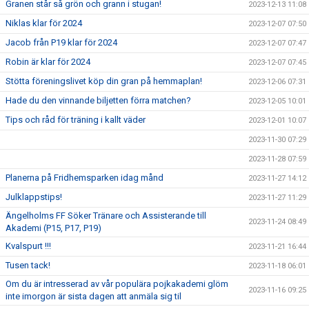
Granen står så grön och grann i stugan!
2023-12-13 11:08
Niklas klar för 2024
2023-12-07 07:50
Jacob från P19 klar för 2024
2023-12-07 07:47
Robin är klar för 2024
2023-12-07 07:45
Stötta föreningslivet köp din gran på hemmaplan!
2023-12-06 07:31
Hade du den vinnande biljetten förra matchen?
2023-12-05 10:01
Tips och råd för träning i kallt väder
2023-12-01 10:07
2023-11-30 07:29
2023-11-28 07:59
Planerna på Fridhemsparken idag månd
2023-11-27 14:12
Julklappstips!
2023-11-27 11:29
Ängelholms FF Söker Tränare och Assisterande till
2023-11-24 08:49
Akademi (P15, P17, P19)
Kvalspurt !!!
2023-11-21 16:44
Tusen tack!
2023-11-18 06:01
Om du är intresserad av vår populära pojkakademi glöm
2023-11-16 09:25
inte imorgon är sista dagen att anmäla sig til