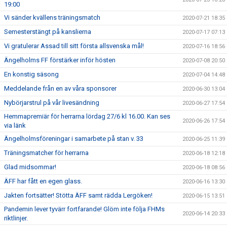
19:00
Vi sänder kvällens träningsmatch
2020-07-21 18:35
Semesterstängt på kanslierna
2020-07-17 07:13
Vi gratulerar Assad till sitt första allsvenska mål!
2020-07-16 18:56
Ängelholms FF förstärker inför hösten
2020-07-08 20:50
En konstig säsong
2020-07-04 14:48
Meddelande från en av våra sponsorer
2020-06-30 13:04
Nybörjarstrul på vår livesändning
2020-06-27 17:54
Hemmapremiär för herrarna lördag 27/6 kl 16.00. Kan ses
2020-06-26 17:54
via länk
Ängelholmsföreningar i samarbete på stan v. 33
2020-06-25 11:39
Träningsmatcher för herrarna
2020-06-18 12:18
Glad midsommar!
2020-06-18 08:56
ÄFF har fått en egen glass.
2020-06-16 13:30
Jakten fortsätter! Stötta ÄFF samt rädda Lergöken!
2020-06-15 13:51
Pandemin lever tyvärr fortfarande! Glöm inte följa FHMs
2020-06-14 20:33
riktlinjer.