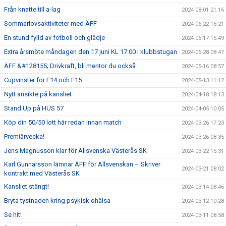
Från knatte till a-lag
2024-08-01 21:16
Sommarlovsaktiviteter med ÄFF
2024-06-22 16:21
En stund fylld av fotboll och glädje
2024-06-17 15:49
Extra årsmöte måndagen den 17 juni KL 17:00 i klubbstugan
2024-05-28 08:47
ÄFF &#128155; Drivkraft, bli mentor du också
2024-05-16 08:57
Cupvinster för F14 och F15
2024-05-13 11:12
Nytt ansikte på kansliet
2024-04-18 18:13
Stand Up på HUS 57
2024-04-05 10:05
Köp din 50/50 lott här redan innan match
2024-03-26 17:23
Premiärvecka!
2024-03-26 08:35
Jens Magnusson klar för Allsvenska Västerås SK
2024-03-22 15:31
Karl Gunnarsson lämnar ÄFF för Allsvenskan – Skriver
2024-03-21 08:02
kontrakt med Västerås SK
Kansliet stängt!
2024-03-14 08:46
Bryta tystnaden kring psykisk ohälsa
2024-03-12 10:28
Se hit!
2024-03-11 08:58