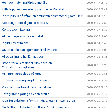
Herrlagsmatch på lördag inställd
2020-04-17 08:19
Tillfälliga, begränsade öppettider på Kansliet
2020-04-15 08:49
Ingen publik på våra Seniorers träningsmatcher (Dam/Herr)
2020-04-14 10:19
Köp Bingolotto digitalt o stötta ÄFF
2020-04-09 12:59
Korttidspermittering
2020-04-07 15:32
ÄFF engagerar sig i samhället
2020-04-05 19:00
Ingrid, i evigt minne
2020-04-04 10:40
OK att spela träningsmatcher, tillsvidare
2020-04-03 15:05
Allas vår Ingrid har lämnat oss.
2020-04-02 15:38
Stopp för alla matcher tillsvidare, enl
2020-04-01 15:29
Folkhälsomyndigheten
ÄFF premiärspelade på gräs
2020-03-30 13:51
Information kring ungdomsserier
2020-03-27 15:27
Visst vill ni se bra ut när solen skiner
2020-03-27 09:13
Fotograferingsdags av seniorerna
2020-03-26 19:47
Klart för enkelserie för ÄFF i div 2, start i mitten av juni
2020-03-25 12:48
Nu är "Rondellskylten" vid IP på väg att renoveras
2020-03-24 13:42