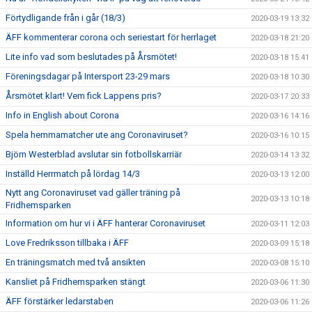
Förtydligande från i går (18/3)
2020-03-19 13:32
ÄFF kommenterar corona och seriestart för herrlaget
2020-03-18 21:20
Lite info vad som beslutades på Årsmötet!
2020-03-18 15:41
Föreningsdagar på Intersport 23-29 mars
2020-03-18 10:30
Årsmötet klart! Vem fick Lappens pris?
2020-03-17 20:33
Info in English about Corona
2020-03-16 14:16
Spela hemmamatcher ute ang Coronaviruset?
2020-03-16 10:15
Björn Westerblad avslutar sin fotbollskarriär
2020-03-14 13:32
Inställd Herrmatch på lördag 14/3
2020-03-13 12:00
Nytt ang Coronaviruset vad gäller träning på
2020-03-13 10:18
Fridhemsparken
Information om hur vi i ÄFF hanterar Coronaviruset
2020-03-11 12:03
Love Fredriksson tillbaka i ÄFF
2020-03-09 15:18
En träningsmatch med två ansikten
2020-03-08 15:10
Kansliet på Fridhemsparken stängt
2020-03-06 11:30
ÄFF förstärker ledarstaben
2020-03-06 11:26