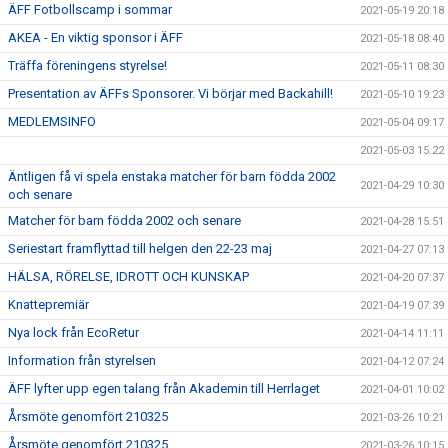
ÄFF Fotbollscamp i sommar
2021-05-19 20:18
AKEA - En viktig sponsor i ÄFF
2021-05-18 08:40
Träffa föreningens styrelse!
2021-05-11 08:30
Presentation av ÄFFs Sponsorer. Vi börjar med Backahill!
2021-05-10 19:23
MEDLEMSINFO
2021-05-04 09:17
2021-05-03 15:22
Äntligen få vi spela enstaka matcher för barn födda 2002
2021-04-29 10:30
och senare
Matcher för barn födda 2002 och senare
2021-04-28 15:51
Seriestart framflyttad till helgen den 22-23 maj
2021-04-27 07:13
HÄLSA, RÖRELSE, IDROTT OCH KUNSKAP
2021-04-20 07:37
Knattepremiär
2021-04-19 07:39
Nya lock från EcoRetur
2021-04-14 11:11
Information från styrelsen
2021-04-12 07:24
ÄFF lyfter upp egen talang från Akademin till Herrlaget
2021-04-01 10:02
Årsmöte genomfört 210325
2021-03-26 10:21
Årsmöte genomfört 210325
2021-03-26 10:15