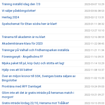
Träning inställd idag den 7/3
2023-03-07 10:29
Vi säljer påskbingolotter!
2023-03-06 08:53
Herrlag 2024
2023-02-12 13:31
Spelschemat för Ettan södra herr är klart!
2023-01-11 08:32
2022-12-27 10:10
Tränarna till akademin är nu klart
2022-12-16 08:59
Akademitränare klara för 2023
2022-11-22 08:45
Träningar på Valhall och Fridhemsparken inställda
2022-11-21 11:34
Föreningsnytt - Ängelholms FF
2022-11-16 09:31
Mjuka paket till jul, köp Gutz och stötta ert lag!
2022-11-14 10:29
Hjälp oss att bli bättre!
2022-11-08 10:37
Över en miljon kronor till SSK, Sveriges bästa säljare av
2022-11-02 15:20
Bingolotter
Provträna med ÄFF Damlaget
2022-10-24 09:03
Glöm inte att det är gratis inträde på herrarnas match i
2022-10-21 09:27
morgon!
Gratis inträde lördag 22/10, Herrarna mot Tvååker!
2022-10-15 09:03