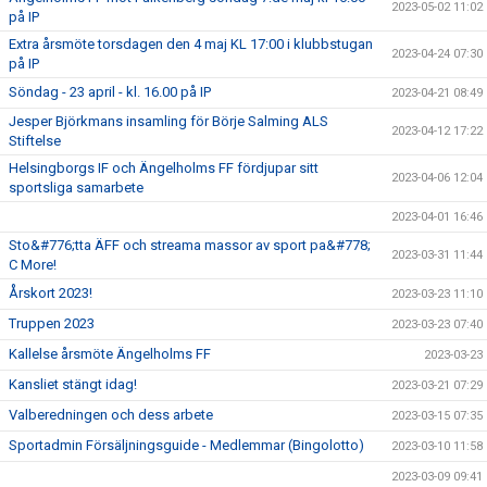
2023-05-02 11:02
på IP
Extra årsmöte torsdagen den 4 maj KL 17:00 i klubbstugan
2023-04-24 07:30
på IP
Söndag - 23 april - kl. 16.00 på IP
2023-04-21 08:49
Jesper Björkmans insamling för Börje Salming ALS
2023-04-12 17:22
Stiftelse
Helsingborgs IF och Ängelholms FF fördjupar sitt
2023-04-06 12:04
sportsliga samarbete
2023-04-01 16:46
Sto&#776;tta ÄFF och streama massor av sport pa&#778;
2023-03-31 11:44
C More!
Årskort 2023!
2023-03-23 11:10
Truppen 2023
2023-03-23 07:40
Kallelse årsmöte Ängelholms FF
2023-03-23
Kansliet stängt idag!
2023-03-21 07:29
Valberedningen och dess arbete
2023-03-15 07:35
Sportadmin Försäljningsguide - Medlemmar (Bingolotto)
2023-03-10 11:58
2023-03-09 09:41