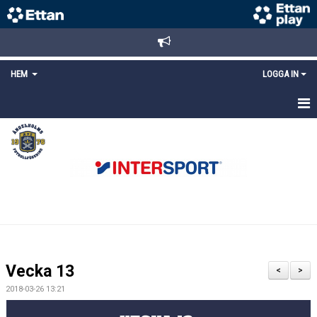
HEM
LOGGA IN
STARTSIDA
NYHETER
ANMÄLAN/REGISTRERING
POLICYS
FÖRKÖP BILJETTER
Vecka 13
<
>
LÄNKAR
2018-03-26 13:21