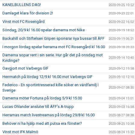
KANELBULLENS DAG!
2020-09-25 10:52
Damlaget klara för division 2!
2020-09-23 22:01
Vinst mot FC Rosengård
2020-09-22 16:02
Söndag, 20/9 kl 16.00 spelar damerna mot Nike
2020-09-19 18:52
Backahill och Stiftelsen Gripen sponsrar nya bussar till ÄFF
2020-09-19 06:21
I morgon lördag spelar herrarna mot FC Rosengård kl 16.00
2020-09-18 09:33
Damerna sopar rent i sin serie. Hur går det på onsdag mot
2020-09-14 10:40
Kvidinge?
Oavgjort mot Varbergs GIF
2020-09-12 19:58
Herrmatch på lördag 12/9 kl 16.00 mot Varbergs GIF
2020-09-10 12:10
Federico - En sportintresserad kille söker en värdfamilj i
2020-09-07 08:30
Sverige
Damerna möter Fortuna på lördag 5/9 kl 15.00
2020-09-04 15:01
Lucas Ohlander ansluter till ÄFF’s A-trupp
2020-09-03 16:58
Herrarnas match livestreamas på lördag 29/8 kl 16.00
2020-08-27 08:38
Behöver ni ha hjälp med att putsa era fönster?
2020-08-25 10:58
Vinst mot IFK Malmö
2020-08-24 15:32