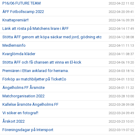
P16/06 FUTURE TEAM
2022-04-22 11:02
ÄFF Fotbollscamp 2022
2022-04-20 09:41
Knattepremiär!!
2022-04-16 09:39
Länk att rösta på Matchens lirare i ÄFF
2022-04-14 17:49
Stötta ÄFF genom att köpa säckar med jord, gödning etc
2022-04-12 08:08
Medlemsinfo
2022-04-11 11:13
Kvarglömda kläder
2022-04-11 08:37
Stötta ÄFF och få chansen att vinna en El-kick
2022-04-06 19:20
Premiären i Ettan avklarad för herrarna.
2022-04-03 18:16
Förköp av matchbiljetter på TicketCo
2022-04-01 13:52
Ängelholms FF Årsmöte
2022-04-01 11:22
Matchorganisation 2022
2022-03-28 10:00
Kallelse årsmöte Ängelholms FF
2022-03-28 09:08
Vi söker en fotograf!
2022-03-24 09:49
Årskort 2022
2022-03-23 10:01
Föreningsdagar på Intersport
2022-03-19 07:52