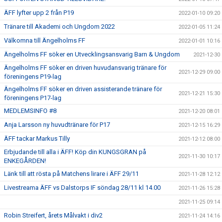
ÄFF lyfter upp 2 från P19
2022-01-10 09:20
Tränare till Akademi och Ungdom 2022
2022-01-05 11:24
Välkomna till Ängelholms FF
2022-01-01 10:16
Ängelholms FF söker en Utvecklingsansvarig Barn & Ungdom
2021-12-30
Ängelholms FF söker en driven huvudansvarig tränare för
2021-12-29 09:00
föreningens P19-lag
Ängelholms FF söker en driven assisterande tränare för
2021-12-21 15:30
föreningens P17-lag
MEDLEMSINFO #8
2021-12-20 08:01
Anja Larsson ny huvudtränare för P17
2021-12-15 16:29
ÄFF tackar Markus Tilly
2021-12-12 08:00
Erbjudande till alla i ÄFF! Köp din KUNGSGRAN på
2021-11-30 10:17
ENKEGÅRDEN!
Länk till att rösta på Matchens lirare i ÄFF 29/11
2021-11-28 12:12
Livestreama ÄFF vs Dalstorps IF söndag 28/11 kl 14.00
2021-11-26 15:28
2021-11-25 09:14
Robin Streifert, årets Målvakt i div2
2021-11-24 14:16