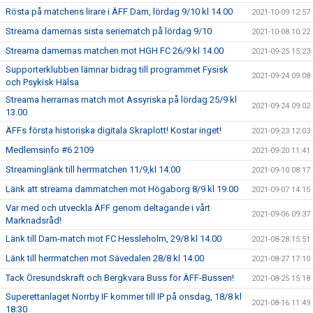
Rösta på matchens lirare i ÄFF Dam, lördag 9/10 kl 14.00
2021-10-09 12:57
Streama damernas sista seriematch på lördag 9/10
2021-10-08 10:22
Streama damernas matchen mot HGH FC 26/9 kl 14.00
2021-09-25 15:23
Supporterklubben lämnar bidrag till programmet Fysisk
2021-09-24 09:08
och Psykisk Hälsa
Streama herrarnas match mot Assyriska på lördag 25/9 kl
2021-09-24 09:02
13.00
ÄFFs första historiska digitala Skraplott! Kostar inget!
2021-09-23 12:03
Medlemsinfo #6 2109
2021-09-20 11:41
Streaminglänk till herrmatchen 11/9,kl 14.00
2021-09-10 08:17
Länk att streama dammatchen mot Högaborg 8/9 kl 19.00
2021-09-07 14:15
Var med och utveckla ÄFF genom deltagande i vårt
2021-09-06 09:37
Marknadsråd!
Länk till Dam-match mot FC Hessleholm, 29/8 kl 14.00
2021-08-28 15:51
Länk till herrmatchen mot Sävedalen 28/8 kl 14.00
2021-08-27 17:10
Tack Öresundskraft och Bergkvara Buss för ÄFF-Bussen!
2021-08-25 15:18
Superettanlaget Norrby IF kommer till IP på onsdag, 18/8 kl
2021-08-16 11:49
18:30