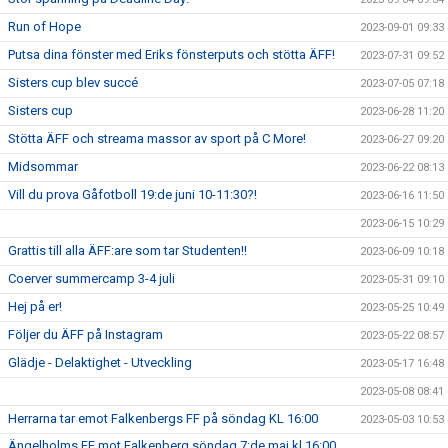
Run of Hope
2023-09-01 09:33
Putsa dina fönster med Eriks fönsterputs och stötta ÄFF!
2023-07-31 09:52
Sisters cup blev succé
2023-07-05 07:18
Sisters cup
2023-06-28 11:20
Stötta ÄFF och streama massor av sport på C More!
2023-06-27 09:20
Midsommar
2023-06-22 08:13
Vill du prova Gåfotboll 19:de juni 10-11:30?!
2023-06-16 11:50
2023-06-15 10:29
Grattis till alla ÄFF:are som tar Studenten!!
2023-06-09 10:18
Coerver summercamp 3-4 juli
2023-05-31 09:10
Hej på er!
2023-05-25 10:49
Följer du ÄFF på Instagram
2023-05-22 08:57
Glädje - Delaktighet - Utveckling
2023-05-17 16:48
2023-05-08 08:41
Herrarna tar emot Falkenbergs FF på söndag KL 16:00
2023-05-03 10:53
Ängelholms FF mot Falkenberg söndag 7:de maj kl 16:00