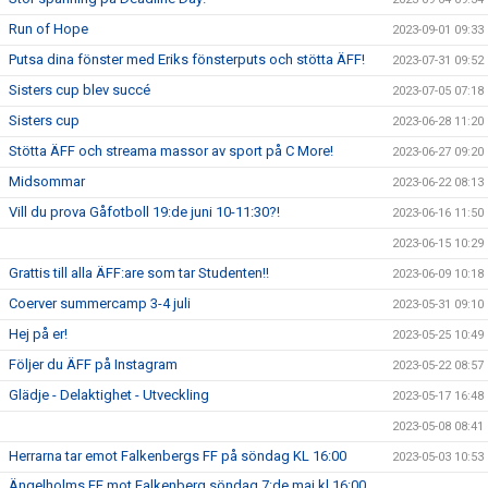
Run of Hope
2023-09-01 09:33
Putsa dina fönster med Eriks fönsterputs och stötta ÄFF!
2023-07-31 09:52
Sisters cup blev succé
2023-07-05 07:18
Sisters cup
2023-06-28 11:20
Stötta ÄFF och streama massor av sport på C More!
2023-06-27 09:20
Midsommar
2023-06-22 08:13
Vill du prova Gåfotboll 19:de juni 10-11:30?!
2023-06-16 11:50
2023-06-15 10:29
Grattis till alla ÄFF:are som tar Studenten!!
2023-06-09 10:18
Coerver summercamp 3-4 juli
2023-05-31 09:10
Hej på er!
2023-05-25 10:49
Följer du ÄFF på Instagram
2023-05-22 08:57
Glädje - Delaktighet - Utveckling
2023-05-17 16:48
2023-05-08 08:41
Herrarna tar emot Falkenbergs FF på söndag KL 16:00
2023-05-03 10:53
Ängelholms FF mot Falkenberg söndag 7:de maj kl 16:00