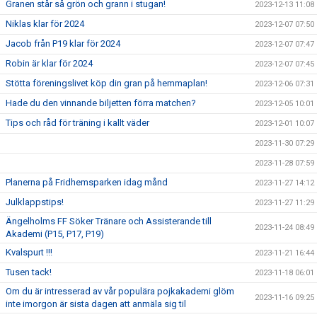
Granen står så grön och grann i stugan!
2023-12-13 11:08
Niklas klar för 2024
2023-12-07 07:50
Jacob från P19 klar för 2024
2023-12-07 07:47
Robin är klar för 2024
2023-12-07 07:45
Stötta föreningslivet köp din gran på hemmaplan!
2023-12-06 07:31
Hade du den vinnande biljetten förra matchen?
2023-12-05 10:01
Tips och råd för träning i kallt väder
2023-12-01 10:07
2023-11-30 07:29
2023-11-28 07:59
Planerna på Fridhemsparken idag månd
2023-11-27 14:12
Julklappstips!
2023-11-27 11:29
Ängelholms FF Söker Tränare och Assisterande till
2023-11-24 08:49
Akademi (P15, P17, P19)
Kvalspurt !!!
2023-11-21 16:44
Tusen tack!
2023-11-18 06:01
Om du är intresserad av vår populära pojkakademi glöm
2023-11-16 09:25
inte imorgon är sista dagen att anmäla sig til