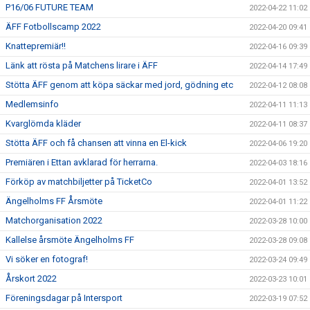
P16/06 FUTURE TEAM
2022-04-22 11:02
ÄFF Fotbollscamp 2022
2022-04-20 09:41
Knattepremiär!!
2022-04-16 09:39
Länk att rösta på Matchens lirare i ÄFF
2022-04-14 17:49
Stötta ÄFF genom att köpa säckar med jord, gödning etc
2022-04-12 08:08
Medlemsinfo
2022-04-11 11:13
Kvarglömda kläder
2022-04-11 08:37
Stötta ÄFF och få chansen att vinna en El-kick
2022-04-06 19:20
Premiären i Ettan avklarad för herrarna.
2022-04-03 18:16
Förköp av matchbiljetter på TicketCo
2022-04-01 13:52
Ängelholms FF Årsmöte
2022-04-01 11:22
Matchorganisation 2022
2022-03-28 10:00
Kallelse årsmöte Ängelholms FF
2022-03-28 09:08
Vi söker en fotograf!
2022-03-24 09:49
Årskort 2022
2022-03-23 10:01
Föreningsdagar på Intersport
2022-03-19 07:52