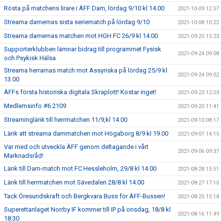
Rösta på matchens lirare i ÄFF Dam, lördag 9/10 kl 14.00
2021-10-09 12:57
Streama damernas sista seriematch på lördag 9/10
2021-10-08 10:22
Streama damernas matchen mot HGH FC 26/9 kl 14.00
2021-09-25 15:23
Supporterklubben lämnar bidrag till programmet Fysisk
2021-09-24 09:08
och Psykisk Hälsa
Streama herrarnas match mot Assyriska på lördag 25/9 kl
2021-09-24 09:02
13.00
ÄFFs första historiska digitala Skraplott! Kostar inget!
2021-09-23 12:03
Medlemsinfo #6 2109
2021-09-20 11:41
Streaminglänk till herrmatchen 11/9,kl 14.00
2021-09-10 08:17
Länk att streama dammatchen mot Högaborg 8/9 kl 19.00
2021-09-07 14:15
Var med och utveckla ÄFF genom deltagande i vårt
2021-09-06 09:37
Marknadsråd!
Länk till Dam-match mot FC Hessleholm, 29/8 kl 14.00
2021-08-28 15:51
Länk till herrmatchen mot Sävedalen 28/8 kl 14.00
2021-08-27 17:10
Tack Öresundskraft och Bergkvara Buss för ÄFF-Bussen!
2021-08-25 15:18
Superettanlaget Norrby IF kommer till IP på onsdag, 18/8 kl
2021-08-16 11:49
18:30