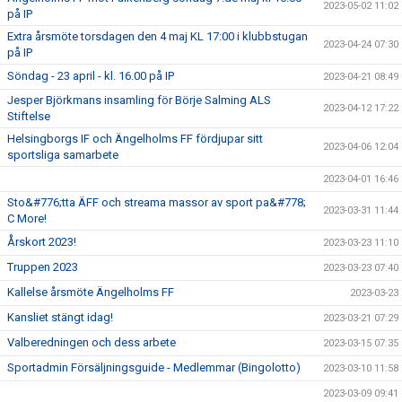
2023-05-02 11:02
på IP
Extra årsmöte torsdagen den 4 maj KL 17:00 i klubbstugan
2023-04-24 07:30
på IP
Söndag - 23 april - kl. 16.00 på IP
2023-04-21 08:49
Jesper Björkmans insamling för Börje Salming ALS
2023-04-12 17:22
Stiftelse
Helsingborgs IF och Ängelholms FF fördjupar sitt
2023-04-06 12:04
sportsliga samarbete
2023-04-01 16:46
Sto&#776;tta ÄFF och streama massor av sport pa&#778;
2023-03-31 11:44
C More!
Årskort 2023!
2023-03-23 11:10
Truppen 2023
2023-03-23 07:40
Kallelse årsmöte Ängelholms FF
2023-03-23
Kansliet stängt idag!
2023-03-21 07:29
Valberedningen och dess arbete
2023-03-15 07:35
Sportadmin Försäljningsguide - Medlemmar (Bingolotto)
2023-03-10 11:58
2023-03-09 09:41