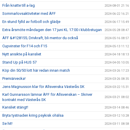
Från knatte till a-lag
2024-08-01 21:16
Sommarlovsaktiviteter med ÄFF
2024-06-22 16:21
En stund fylld av fotboll och glädje
2024-06-17 15:49
Extra årsmöte måndagen den 17 juni KL 17:00 i klubbstugan
2024-05-28 08:47
ÄFF &#128155; Drivkraft, bli mentor du också
2024-05-16 08:57
Cupvinster för F14 och F15
2024-05-13 11:12
Nytt ansikte på kansliet
2024-04-18 18:13
Stand Up på HUS 57
2024-04-05 10:05
Köp din 50/50 lott här redan innan match
2024-03-26 17:23
Premiärvecka!
2024-03-26 08:35
Jens Magnusson klar för Allsvenska Västerås SK
2024-03-22 15:31
Karl Gunnarsson lämnar ÄFF för Allsvenskan – Skriver
2024-03-21 08:02
kontrakt med Västerås SK
Kansliet stängt!
2024-03-14 08:46
Bryta tystnaden kring psykisk ohälsa
2024-03-12 10:28
Se hit!
2024-03-11 08:58