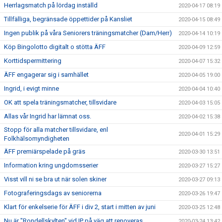
Herrlagsmatch på lördag inställd
2020-04-17 08:19
Tillfälliga, begränsade öppettider på Kansliet
2020-04-15 08:49
Ingen publik på våra Seniorers träningsmatcher (Dam/Herr)
2020-04-14 10:19
Köp Bingolotto digitalt o stötta ÄFF
2020-04-09 12:59
Korttidspermittering
2020-04-07 15:32
ÄFF engagerar sig i samhället
2020-04-05 19:00
Ingrid, i evigt minne
2020-04-04 10:40
OK att spela träningsmatcher, tillsvidare
2020-04-03 15:05
Allas vår Ingrid har lämnat oss.
2020-04-02 15:38
Stopp för alla matcher tillsvidare, enl
2020-04-01 15:29
Folkhälsomyndigheten
ÄFF premiärspelade på gräs
2020-03-30 13:51
Information kring ungdomsserier
2020-03-27 15:27
Visst vill ni se bra ut när solen skiner
2020-03-27 09:13
Fotograferingsdags av seniorerna
2020-03-26 19:47
Klart för enkelserie för ÄFF i div 2, start i mitten av juni
2020-03-25 12:48
Nu är "Rondellskylten" vid IP på väg att renoveras
2020-03-24 13:42