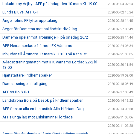
Lokalderby Vejby - ÄFF på tisdag den 10 mars KL 19.00
2020-03-04 07:24
Lunds BK vs. ÄFF 0-1
2020-03-02 10:24
Ängelholms FF lyfter upp talang
2020-02-28 14:45
Seger för Damerna mot halländskt div 2-lag
2020-02-27 09:49
Damerna spelar mot Trönninge IF på onsdag 26/2
2020-02-25 14:44
ÄFF Herrar spelade 1-1 mot IFK Värnamo
2020-02-24 05:34
Inbjudan till Årsmöte 17 mars kl 18.30 på Kansliet
2020-02-21 08:05
A-laget träningsmatch mot IFK Värnamo Lördag 22/2 kl
2020-02-20 11:54
13:00
Hjärtstartare Fridhemsparken
2020-02-19 09:00
Damsatsningen i full gång
2020-02-18 08:49
ÄFF vs BoIS 0-1
2020-02-17 08:49
Landskrona Bois på besök på Fridhemsparken
2020-02-14 16:22
ÄFF önskar alla en fantastisk Alla-Hjärtans-Dag!
2020-02-14 09:58
ÄFFs unga lag mot Eskilsminne i lördags
2020-02-11 08:06
2020-02-11 07:28
Seger för vårt damlag i årets första träningsmatch