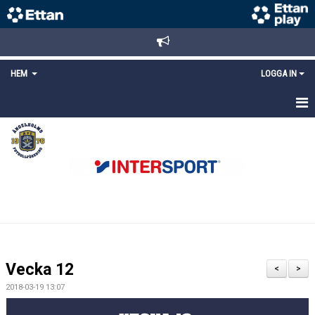
HEM
LOGGA IN
STARTSIDA
NYHETER
ANMÄLAN/REGISTRERING
POLICYS
FÖRKÖP BILJETTER
Vecka 12
<
>
LÄNKAR
2018-03-19 13:07