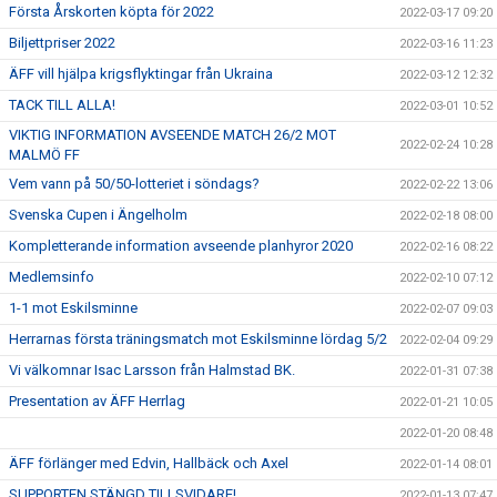
Första Årskorten köpta för 2022
2022-03-17 09:20
Biljettpriser 2022
2022-03-16 11:23
ÄFF vill hjälpa krigsflyktingar från Ukraina
2022-03-12 12:32
TACK TILL ALLA!
2022-03-01 10:52
VIKTIG INFORMATION AVSEENDE MATCH 26/2 MOT
2022-02-24 10:28
MALMÖ FF
Vem vann på 50/50-lotteriet i söndags?
2022-02-22 13:06
Svenska Cupen i Ängelholm
2022-02-18 08:00
Kompletterande information avseende planhyror 2020
2022-02-16 08:22
Medlemsinfo
2022-02-10 07:12
1-1 mot Eskilsminne
2022-02-07 09:03
Herrarnas första träningsmatch mot Eskilsminne lördag 5/2
2022-02-04 09:29
Vi välkomnar Isac Larsson från Halmstad BK.
2022-01-31 07:38
Presentation av ÄFF Herrlag
2022-01-21 10:05
2022-01-20 08:48
ÄFF förlänger med Edvin, Hallbäck och Axel
2022-01-14 08:01
SUPPORTEN STÄNGD TILLSVIDARE!
2022-01-13 07:47