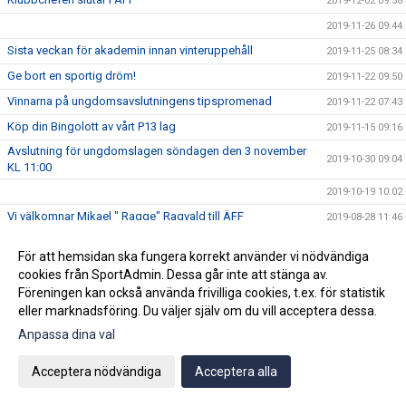
2019-12-02 09:58
2019-11-26 09:44
Sista veckan för akademin innan vinteruppehåll
2019-11-25 08:34
Ge bort en sportig dröm!
2019-11-22 09:50
Vinnarna på ungdomsavslutningens tipspromenad
2019-11-22 07:43
Köp din Bingolott av vårt P13 lag
2019-11-15 09:16
Avslutning för ungdomslagen söndagen den 3 november
2019-10-30 09:04
KL 11:00
2019-10-19 10:02
Vi välkomnar Mikael " Ragge" Ragvald till ÄFF
2019-08-28 11:46
F17 FÖR- EM Spanien - Sverige
2019-08-18 08:20
För att hemsidan ska fungera korrekt använder vi nödvändiga
Sommarproffsläger 2019
2019-08-14 11:14
cookies från SportAdmin. Dessa går inte att stänga av.
Föreningen kan också använda frivilliga cookies, t.ex. för statistik
Vinnare i 50/50 lotteriet 11/8
2019-08-14 10:21
eller marknadsföring. Du väljer själv om du vill acceptera dessa.
ÄFF söker matchsekreterare
2019-08-14 10:18
Anpassa dina val
Angående gårdagens match i P19-Allsvenskan
2019-08-11 11:42
Kalle är på semester
2019-08-10 09:14
Acceptera nödvändiga
Acceptera alla
Klubbchefen Helena Wennerström presenterar sig
2019-08-07 08:52