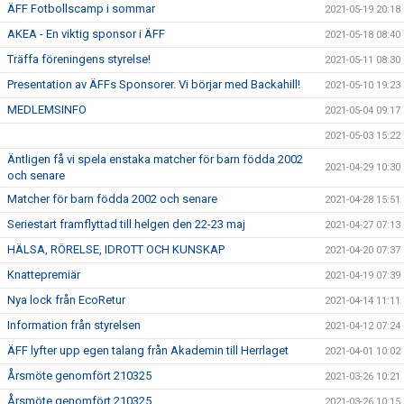
ÄFF Fotbollscamp i sommar
2021-05-19 20:18
AKEA - En viktig sponsor i ÄFF
2021-05-18 08:40
Träffa föreningens styrelse!
2021-05-11 08:30
Presentation av ÄFFs Sponsorer. Vi börjar med Backahill!
2021-05-10 19:23
MEDLEMSINFO
2021-05-04 09:17
2021-05-03 15:22
Äntligen få vi spela enstaka matcher för barn födda 2002
2021-04-29 10:30
och senare
Matcher för barn födda 2002 och senare
2021-04-28 15:51
Seriestart framflyttad till helgen den 22-23 maj
2021-04-27 07:13
HÄLSA, RÖRELSE, IDROTT OCH KUNSKAP
2021-04-20 07:37
Knattepremiär
2021-04-19 07:39
Nya lock från EcoRetur
2021-04-14 11:11
Information från styrelsen
2021-04-12 07:24
ÄFF lyfter upp egen talang från Akademin till Herrlaget
2021-04-01 10:02
Årsmöte genomfört 210325
2021-03-26 10:21
Årsmöte genomfört 210325
2021-03-26 10:15