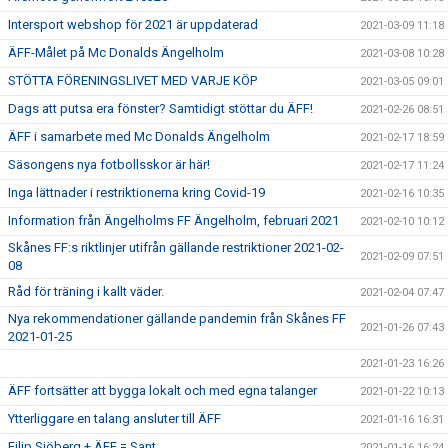
Intersport webshop för 2021 är uppdaterad
2021-03-09 11:18
ÄFF-Målet på Mc Donalds Ängelholm
2021-03-08 10:28
STÖTTA FÖRENINGSLIVET MED VARJE KÖP
2021-03-05 09:01
Dags att putsa era fönster? Samtidigt stöttar du ÄFF!
2021-02-26 08:51
ÄFF i samarbete med Mc Donalds Ängelholm
2021-02-17 18:59
Säsongens nya fotbollsskor är här!
2021-02-17 11:24
Inga lättnader i restriktionerna kring Covid-19
2021-02-16 10:35
Information från Ängelholms FF Ängelholm, februari 2021
2021-02-10 10:12
Skånes FF:s riktlinjer utifrån gällande restriktioner 2021-02-
2021-02-09 07:51
08
Råd för träning i kallt väder.
2021-02-04 07:47
Nya rekommendationer gällande pandemin från Skånes FF
2021-01-26 07:43
2021-01-25
2021-01-23 16:26
ÄFF fortsätter att bygga lokalt och med egna talanger
2021-01-22 10:13
Ytterliggare en talang ansluter till ÄFF
2021-01-16 16:31
Filip Sjöberg + ÄFF = Sant
2021-01-16 16:24