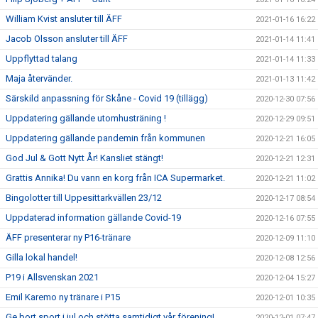
William Kvist ansluter till ÄFF
2021-01-16 16:22
Jacob Olsson ansluter till ÄFF
2021-01-14 11:41
Uppflyttad talang
2021-01-14 11:33
Maja återvänder.
2021-01-13 11:42
Särskild anpassning för Skåne - Covid 19 (tillägg)
2020-12-30 07:56
Uppdatering gällande utomhusträning !
2020-12-29 09:51
Uppdatering gällande pandemin från kommunen
2020-12-21 16:05
God Jul & Gott Nytt År! Kansliet stängt!
2020-12-21 12:31
Grattis Annika! Du vann en korg från ICA Supermarket.
2020-12-21 11:02
Bingolotter till Uppesittarkvällen 23/12
2020-12-17 08:54
Uppdaterad information gällande Covid-19
2020-12-16 07:55
ÄFF presenterar ny P16-tränare
2020-12-09 11:10
Gilla lokal handel!
2020-12-08 12:56
P19 i Allsvenskan 2021
2020-12-04 15:27
Emil Karemo ny tränare i P15
2020-12-01 10:35
Ge bort sport i jul och stötta samtidigt vår förening!
2020-12-01 07:47