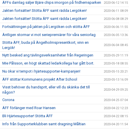
ÄFFs damlag säljer Bjäre chips imorgon på fridhemsparken
2020-06-12 14:15
Jakten fortsätter! Stötta ÄFF samt rädda Lergöken!
2020-06-11 08:09
Jakten fortsätter! Stötta ÄFF samt rädda Lergöken!
2020-06-08 08:29
Fortsättningen på jakten på Lergöken och stötta ÄFF
2020-06-06 11:55
Äntligen stormar vi mot seriepremiärer för våra seniorlag
2020-06-05 13:36
Stötta ÄFF, buda på Ängelholmspresentkort, vinn en
2020-06-04 08:45
Lergök!
Nytt besked ang tävlingsverksamheter från Regeringen
2020-05-29 11:19
Mie Pålsson, en högt skattad ledarkollega har gått bort.
2020-05-18 08:55
Nu ökar vi tempot i hjärtesupporter-kampanjen!
2020-05-15 20:21
ÄFF stöttar Kommunens projekt After School
2020-05-13 16:09
Visst behöver du handsprit, eller vill du skänka det till
2020-04-29 09:25
någon?
Corona
2020-04-25 07:04
ÄFF förlänger med Roar Hansen
2020-04-22 12:23
Bli Hjärtesupporter! Stötta ÄFF
2020-04-22 08:15
Info från Supporterklubben samt dragning Måltian
2020-04-20 11:54