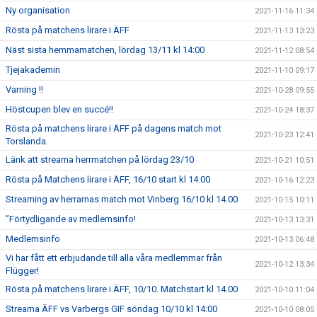
Ny organisation
2021-11-16 11:34
Rösta på matchens lirare i ÄFF
2021-11-13 13:23
Näst sista hemmamatchen, lördag 13/11 kl 14:00
2021-11-12 08:54
Tjejakademin
2021-11-10 09:17
Varning !!
2021-10-28 09:55
Höstcupen blev en succé!!
2021-10-24 18:37
Rösta på matchens lirare i ÄFF på dagens match mot
2021-10-23 12:41
Torslanda.
Länk att streama herrmatchen på lördag 23/10
2021-10-21 10:51
Rösta på Matchens lirare i ÄFF, 16/10 start kl 14.00
2021-10-16 12:23
Streaming av herrarnas match mot Vinberg 16/10 kl 14.00
2021-10-15 10:11
”Förtydligande av medlemsinfo!
2021-10-13 13:31
Medlemsinfo
2021-10-13 06:48
Vi har fått ett erbjudande till alla våra medlemmar från
2021-10-12 13:34
Flügger!
Rösta på matchens lirare i ÄFF, 10/10. Matchstart kl 14.00
2021-10-10 11:04
Streama ÄFF vs Varbergs GIF söndag 10/10 kl 14:00
2021-10-10 08:05