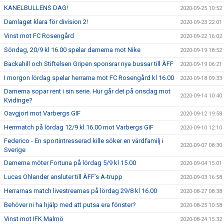
KANELBULLENS DAG!
2020-09-25 10:52
Damlaget klara för division 2!
2020-09-23 22:01
Vinst mot FC Rosengård
2020-09-22 16:02
Söndag, 20/9 kl 16.00 spelar damerna mot Nike
2020-09-19 18:52
Backahill och Stiftelsen Gripen sponsrar nya bussar till ÄFF
2020-09-19 06:21
I morgon lördag spelar herrarna mot FC Rosengård kl 16.00
2020-09-18 09:33
Damerna sopar rent i sin serie. Hur går det på onsdag mot
2020-09-14 10:40
Kvidinge?
Oavgjort mot Varbergs GIF
2020-09-12 19:58
Herrmatch på lördag 12/9 kl 16.00 mot Varbergs GIF
2020-09-10 12:10
Federico - En sportintresserad kille söker en värdfamilj i
2020-09-07 08:30
Sverige
Damerna möter Fortuna på lördag 5/9 kl 15.00
2020-09-04 15:01
Lucas Ohlander ansluter till ÄFF’s A-trupp
2020-09-03 16:58
Herrarnas match livestreamas på lördag 29/8 kl 16.00
2020-08-27 08:38
Behöver ni ha hjälp med att putsa era fönster?
2020-08-25 10:58
Vinst mot IFK Malmö
2020-08-24 15:32