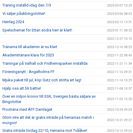
Träning inställd idag den 7/3
2023-03-07 10:29
Vi säljer påskbingolotter!
2023-03-06 08:53
Herrlag 2024
2023-02-12 13:31
Spelschemat för Ettan södra herr är klart!
2023-01-11 08:32
2022-12-27 10:10
Tränarna till akademin är nu klart
2022-12-16 08:59
Akademitränare klara för 2023
2022-11-22 08:45
Träningar på Valhall och Fridhemsparken inställda
2022-11-21 11:34
Föreningsnytt - Ängelholms FF
2022-11-16 09:31
Mjuka paket till jul, köp Gutz och stötta ert lag!
2022-11-14 10:29
Hjälp oss att bli bättre!
2022-11-08 10:37
Över en miljon kronor till SSK, Sveriges bästa säljare av
2022-11-02 15:20
Bingolotter
Provträna med ÄFF Damlaget
2022-10-24 09:03
Glöm inte att det är gratis inträde på herrarnas match i
2022-10-21 09:27
morgon!
Gratis inträde lördag 22/10, Herrarna mot Tvååker!
2022-10-15 09:03