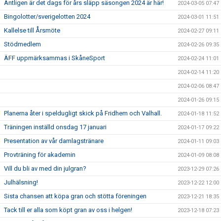
Äntligen är det dags för års släpp säsongen 2024 är här!
2024-03-05 07:47
Bingolotter/sverigelotten 2024
2024-03-01 11:51
Kallelse till Årsmöte
2024-02-27 09:11
Stödmedlem
2024-02-26 09:35
ÄFF uppmärksammas i SkåneSport
2024-02-24 11:01
2024-02-14 11:20
2024-02-06 08:47
2024-01-26 09:15
Planerna åter i speldugligt skick på Fridhem och Valhall.
2024-01-18 11:52
Träningen inställd onsdag 17 januari
2024-01-17 09:22
Presentation av vår damlagstränare
2024-01-11 09:03
Provträning för akademin
2024-01-09 08:08
Vill du bli av med din julgran?
2023-12-29 07:26
Julhälsning!
2023-12-22 12:00
Sista chansen att köpa gran och stötta föreningen
2023-12-21 18:35
Tack till er alla som köpt gran av oss i helgen!
2023-12-18 07:23