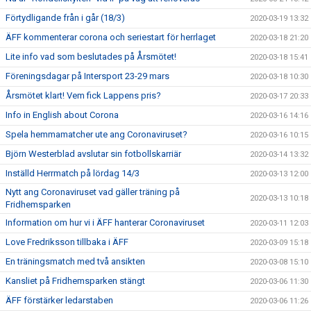
Förtydligande från i går (18/3)
2020-03-19 13:32
ÄFF kommenterar corona och seriestart för herrlaget
2020-03-18 21:20
Lite info vad som beslutades på Årsmötet!
2020-03-18 15:41
Föreningsdagar på Intersport 23-29 mars
2020-03-18 10:30
Årsmötet klart! Vem fick Lappens pris?
2020-03-17 20:33
Info in English about Corona
2020-03-16 14:16
Spela hemmamatcher ute ang Coronaviruset?
2020-03-16 10:15
Björn Westerblad avslutar sin fotbollskarriär
2020-03-14 13:32
Inställd Herrmatch på lördag 14/3
2020-03-13 12:00
Nytt ang Coronaviruset vad gäller träning på
2020-03-13 10:18
Fridhemsparken
Information om hur vi i ÄFF hanterar Coronaviruset
2020-03-11 12:03
Love Fredriksson tillbaka i ÄFF
2020-03-09 15:18
En träningsmatch med två ansikten
2020-03-08 15:10
Kansliet på Fridhemsparken stängt
2020-03-06 11:30
ÄFF förstärker ledarstaben
2020-03-06 11:26