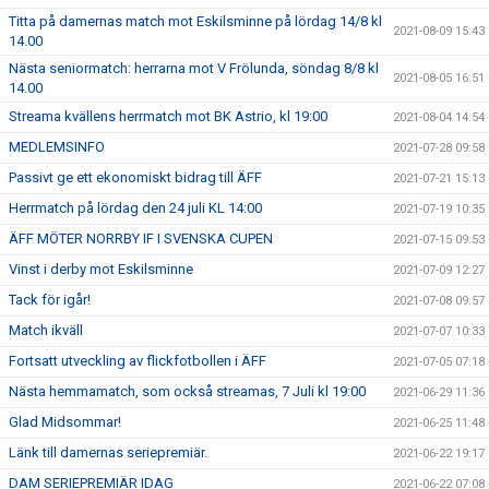
Titta på damernas match mot Eskilsminne på lördag 14/8 kl
2021-08-09 15:43
14.00
Nästa seniormatch: herrarna mot V Frölunda, söndag 8/8 kl
2021-08-05 16:51
14.00
Streama kvällens herrmatch mot BK Astrio, kl 19:00
2021-08-04 14:54
MEDLEMSINFO
2021-07-28 09:58
Passivt ge ett ekonomiskt bidrag till ÄFF
2021-07-21 15:13
Herrmatch på lördag den 24 juli KL 14:00
2021-07-19 10:35
ÄFF MÖTER NORRBY IF I SVENSKA CUPEN
2021-07-15 09:53
Vinst i derby mot Eskilsminne
2021-07-09 12:27
Tack för igår!
2021-07-08 09:57
Match ikväll
2021-07-07 10:33
Fortsatt utveckling av flickfotbollen i ÄFF
2021-07-05 07:18
Nästa hemmamatch, som också streamas, 7 Juli kl 19:00
2021-06-29 11:36
Glad Midsommar!
2021-06-25 11:48
Länk till damernas seriepremiär.
2021-06-22 19:17
DAM SERIEPREMIÄR IDAG
2021-06-22 07:08