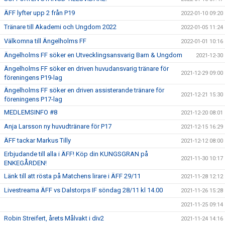
ÄFF lyfter upp 2 från P19
2022-01-10 09:20
Tränare till Akademi och Ungdom 2022
2022-01-05 11:24
Välkomna till Ängelholms FF
2022-01-01 10:16
Ängelholms FF söker en Utvecklingsansvarig Barn & Ungdom
2021-12-30
Ängelholms FF söker en driven huvudansvarig tränare för
2021-12-29 09:00
föreningens P19-lag
Ängelholms FF söker en driven assisterande tränare för
2021-12-21 15:30
föreningens P17-lag
MEDLEMSINFO #8
2021-12-20 08:01
Anja Larsson ny huvudtränare för P17
2021-12-15 16:29
ÄFF tackar Markus Tilly
2021-12-12 08:00
Erbjudande till alla i ÄFF! Köp din KUNGSGRAN på
2021-11-30 10:17
ENKEGÅRDEN!
Länk till att rösta på Matchens lirare i ÄFF 29/11
2021-11-28 12:12
Livestreama ÄFF vs Dalstorps IF söndag 28/11 kl 14.00
2021-11-26 15:28
2021-11-25 09:14
Robin Streifert, årets Målvakt i div2
2021-11-24 14:16