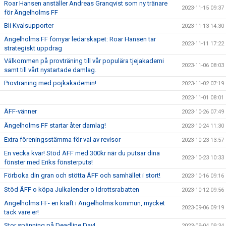
Roar Hansen anställer Andreas Granqvist som ny tränare
2023-11-15 09:37
för Ängelholms FF
Bli Kvalsupporter
2023-11-13 14:30
Ängelholms FF förnyar ledarskapet: Roar Hansen tar
2023-11-11 17:22
strategiskt uppdrag
Välkommen på provträning till vår populära tjejakademi
2023-11-06 08:03
samt till vårt nystartade damlag.
Provträning med pojkakademin!
2023-11-02 07:19
2023-11-01 08:01
ÄFF-vänner
2023-10-26 07:49
Ängelholms FF startar åter damlag!
2023-10-24 11:30
Extra föreningsstämma för val av revisor
2023-10-23 13:57
En vecka kvar! Stöd ÄFF med 300kr när du putsar dina
2023-10-23 10:33
fönster med Eriks fönsterputs!
Förboka din gran och stötta ÄFF och samhället i stort!
2023-10-16 09:16
Stöd ÄFF o köpa Julkalender o Idrottsrabatten
2023-10-12 09:56
Ängelholms FF- en kraft i Ängelholms kommun, mycket
2023-09-06 09:19
tack vare er!
Stor spänning på Deadline Day!
2023-09-04 09:34