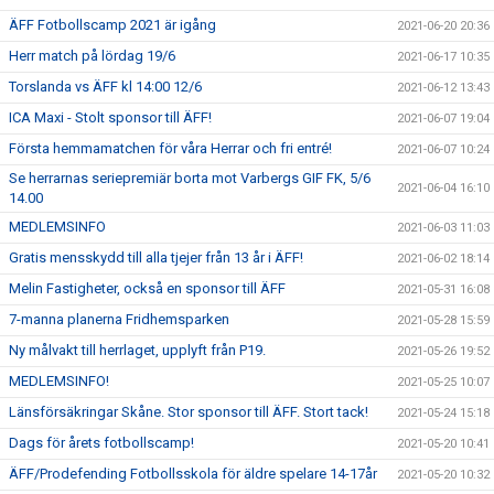
ÄFF Fotbollscamp 2021 är igång
2021-06-20 20:36
Herr match på lördag 19/6
2021-06-17 10:35
Torslanda vs ÄFF kl 14:00 12/6
2021-06-12 13:43
ICA Maxi - Stolt sponsor till ÄFF!
2021-06-07 19:04
Första hemmamatchen för våra Herrar och fri entré!
2021-06-07 10:24
Se herrarnas seriepremiär borta mot Varbergs GIF FK, 5/6
2021-06-04 16:10
14.00
MEDLEMSINFO
2021-06-03 11:03
Gratis mensskydd till alla tjejer från 13 år i ÄFF!
2021-06-02 18:14
Melin Fastigheter, också en sponsor till ÄFF
2021-05-31 16:08
7-manna planerna Fridhemsparken
2021-05-28 15:59
Ny målvakt till herrlaget, upplyft från P19.
2021-05-26 19:52
MEDLEMSINFO!
2021-05-25 10:07
Länsförsäkringar Skåne. Stor sponsor till ÄFF. Stort tack!
2021-05-24 15:18
Dags för årets fotbollscamp!
2021-05-20 10:41
ÄFF/Prodefending Fotbollsskola för äldre spelare 14-17år
2021-05-20 10:32