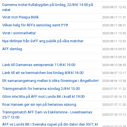
Damerna möter Kullabygden på lördag, 22/8 kl 14.00 på
2020-08-21 12:42
nätet
Vinst mot Prespa Birlik
2020-08-17 11:31
Vilken helg för ÄFFs seniorlag samt P19!
2020-08-17 08:21
Vinst i sommarhetta!
2020-08-11 15:50
Nya riktlinjer från SvFF ang publik på våra matcher
2020-08-11 12:55
ÄFF damlag
2020-08-10 09:57
2020-08-10 09:32
Länk till Damernas seriepremiär 11/8 kl 19.00
2020-08-10 08:30
Länk till att se herrmatchen live lördag 8/8 kl 16.00
2020-08-07 12:17
Ett samarrangemang mellan 6 olika föreningar i Ängelholm!
2020-08-04 15:58
Träningsmatch för herrarna söndag 2/8 kl 13.00
2020-07-31 11:22
Glöm inte titta på ÄFF mot Lunds BK i kväll kl 19:00
2020-07-30 16:13
Roar Hansen ger sin syn på herrarnas säsong
2020-07-27 11:20
Träningsmatch ÄFF Dam vs Eskilsminne - Livestreamas
2020-07-24 15:12
25/7 13:00
ÄFF vs Lunds BK i Svenska cupen på din dator den 30/7, kl
2020-07-23 10:28