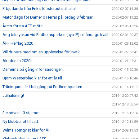
2020-02-10 09:14
Erbjudande från Eriks fönsterputs till alla!
2020-02-07 14:30
Matchdags för Damer o Herrar på lördag 8 februari
2020-02-07 11:22
Årets första ÄFF-möte
2020-02-06 13:26
Ang bilolyckan vid Fridhemsparken (nya IP) i måndags kväll
2020-02-04 20:37
ÄFF Herrlag 2020
2020-01-28 12:02
Vill du vara med om en upplevelse för livet?
2020-01-27 08:41
Akademin 2020
2020-01-21 07:31
Damerna på gång inför säsongen!
2020-01-15 20:36
Björn Westerblad klar för ett år till
2020-01-15 10:46
Träningarna är i full gång på Fridhemsparken
2020-01-14 11:17
Julhälsning!
2019-12-20 07:42
2019-12-18 08:54
3:e advent=3 stjärnor
2019-12-15 15:16
Ny klubbchef tillsatt.
2019-12-12 11:59
Wilma Törnqvist klar för ÄFF
2019-12-09 11:53
Klubbchefen slutar i ÄFF