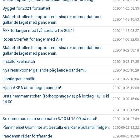
Bygget för 2021 fortsätter!
2020-11-22 08:33
Skånefotbollen har uppdaterat sina rekommendationer
2020-11-18 10:53
gällande läget med pandemin.
ÄFF förlänger med två spelare för 2021!
2020-11-15 08:27
Robin Streifert förlänger med ÄFF
2020-11-05 22:05
Skånefotbollen har uppdaterat sina rekommendationer
2020-10-29 08:10
gällande läget med pandemin.
Inställd kvalmatch
2020-10-28 17:35
Nya restriktioner gällande pågående pandemi!
2020-10-28 10:28
Höstlägret inställt!
2020-10-27 16:04
Hjälp AKEA att besegra cancern!
2020-10-08 19:50
Sista hemmamatchen (förhoppningsvis) på lördag 10/10 kl
2020-10-07 16:06
16.00
2020-10-03 17:49
Se damernas sista seriematch 3/10 kl 15.00 på nätet!
2020-10-01 07:59
Påminnelse! Glöm inte att beställa era Kanelbullar till helgen!
2020-09-29 12:22
Pandemin råder fortfarande
2020-09-28 13:30