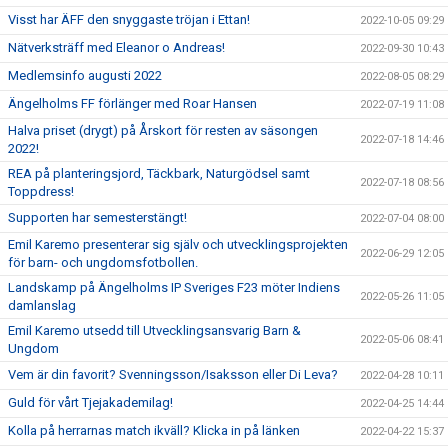
Visst har ÄFF den snyggaste tröjan i Ettan!
2022-10-05 09:29
Nätverksträff med Eleanor o Andreas!
2022-09-30 10:43
Medlemsinfo augusti 2022
2022-08-05 08:29
Ängelholms FF förlänger med Roar Hansen
2022-07-19 11:08
Halva priset (drygt) på Årskort för resten av säsongen
2022-07-18 14:46
2022!
REA på planteringsjord, Täckbark, Naturgödsel samt
2022-07-18 08:56
Toppdress!
Supporten har semesterstängt!
2022-07-04 08:00
Emil Karemo presenterar sig själv och utvecklingsprojekten
2022-06-29 12:05
för barn- och ungdomsfotbollen.
Landskamp på Ängelholms IP Sveriges F23 möter Indiens
2022-05-26 11:05
damlanslag
Emil Karemo utsedd till Utvecklingsansvarig Barn &
2022-05-06 08:41
Ungdom
Vem är din favorit? Svenningsson/Isaksson eller Di Leva?
2022-04-28 10:11
Guld för vårt Tjejakademilag!
2022-04-25 14:44
Kolla på herrarnas match ikväll? Klicka in på länken
2022-04-22 15:37