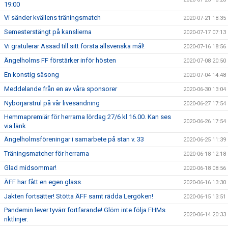
19:00
Vi sänder kvällens träningsmatch
2020-07-21 18:35
Semesterstängt på kanslierna
2020-07-17 07:13
Vi gratulerar Assad till sitt första allsvenska mål!
2020-07-16 18:56
Ängelholms FF förstärker inför hösten
2020-07-08 20:50
En konstig säsong
2020-07-04 14:48
Meddelande från en av våra sponsorer
2020-06-30 13:04
Nybörjarstrul på vår livesändning
2020-06-27 17:54
Hemmapremiär för herrarna lördag 27/6 kl 16.00. Kan ses
2020-06-26 17:54
via länk
Ängelholmsföreningar i samarbete på stan v. 33
2020-06-25 11:39
Träningsmatcher för herrarna
2020-06-18 12:18
Glad midsommar!
2020-06-18 08:56
ÄFF har fått en egen glass.
2020-06-16 13:30
Jakten fortsätter! Stötta ÄFF samt rädda Lergöken!
2020-06-15 13:51
Pandemin lever tyvärr fortfarande! Glöm inte följa FHMs
2020-06-14 20:33
riktlinjer.