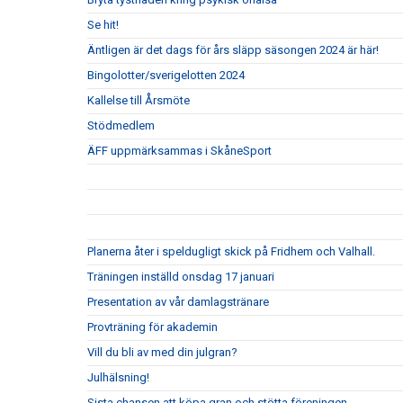
Se hit!
Äntligen är det dags för års släpp säsongen 2024 är här!
Bingolotter/sverigelotten 2024
Kallelse till Årsmöte
Stödmedlem
ÄFF uppmärksammas i SkåneSport
Planerna åter i speldugligt skick på Fridhem och Valhall.
Träningen inställd onsdag 17 januari
Presentation av vår damlagstränare
Provträning för akademin
Vill du bli av med din julgran?
Julhälsning!
Sista chansen att köpa gran och stötta föreningen