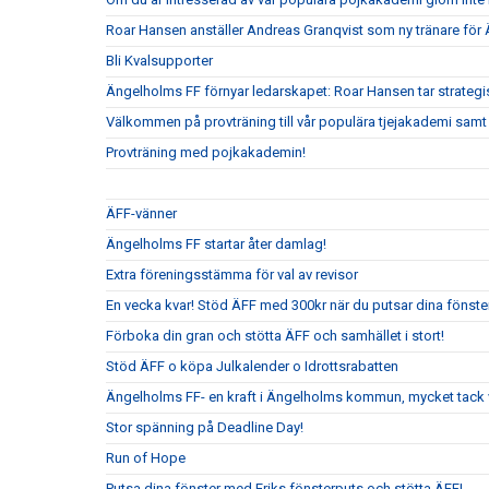
Roar Hansen anställer Andreas Granqvist som ny tränare för
Bli Kvalsupporter
Ängelholms FF förnyar ledarskapet: Roar Hansen tar strateg
Välkommen på provträning till vår populära tjejakademi samt t
Provträning med pojkakademin!
ÄFF-vänner
Ängelholms FF startar åter damlag!
Extra föreningsstämma för val av revisor
En vecka kvar! Stöd ÄFF med 300kr när du putsar dina fönste
Förboka din gran och stötta ÄFF och samhället i stort!
Stöd ÄFF o köpa Julkalender o Idrottsrabatten
Ängelholms FF- en kraft i Ängelholms kommun, mycket tack v
Stor spänning på Deadline Day!
Run of Hope
Putsa dina fönster med Eriks fönsterputs och stötta ÄFF!