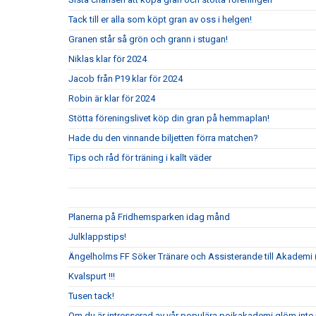
Tack till er alla som köpt gran av oss i helgen!
Granen står så grön och grann i stugan!
Niklas klar för 2024
Jacob från P19 klar för 2024
Robin är klar för 2024
Stötta föreningslivet köp din gran på hemmaplan!
Hade du den vinnande biljetten förra matchen?
Tips och råd för träning i kallt väder
Planerna på Fridhemsparken idag månd
Julklappstips!
Ängelholms FF Söker Tränare och Assisterande till Akademi (
Kvalspurt !!!
Tusen tack!
Om du är intresserad av vår populära pojkakademi glöm inte i