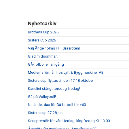
Nyhetsarkiv
Brothers Cup 2026
Sisters Cup 2026
Välj Ängelholms FF i Gräsroten!
Glad midsommar!
GÅ-fotbollen är igång
Medlemsförmån hos Lyft & Byggmaskiner AB
Sisters cup flyttas till den 17-18 oktober
Kansliet stängt torsdag-fredag!
Gå på Volleyboll!
Nu är det dax för Gå fotboll för +60
Sisters cup 27-28 juni
Seriepremiär för vårt Herrlag, långfredag KL 13:00!
Årsmöte för medlemmar i Ängelholms FF