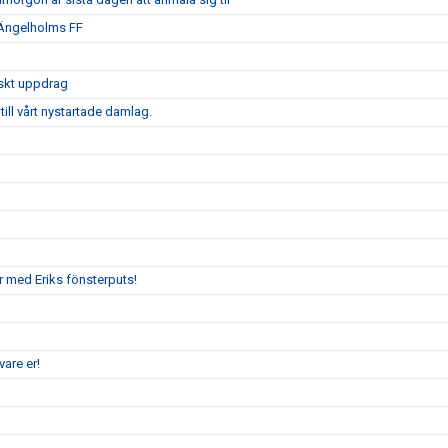
 Ängelholms FF
iskt uppdrag
ill vårt nystartade damlag.
r med Eriks fönsterputs!
are er!