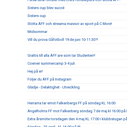
Sisters cup blev succé
Sisters cup
Stötta ÄFF och streama massor av sport på C More!
Midsommar
Vill du prova Gåfotboll 19:de juni 10-11:30?!
Grattis till alla ÄFF:are som tar Studenten!!
Coerver summercamp 3-4 juli
Hej på er!
Följer du ÄFF på Instagram
Glädje - Delaktighet - Utveckling
Herrarna tar emot Falkenbergs FF på söndag KL 16:00
Ängelholms FF mot Falkenberg söndag 7:de maj kl 16:00 på 
Extra årsmöte torsdagen den 4 maj KL 17:00 i klubbstugan på
Söndag - 23 april - kl. 16.00 på IP