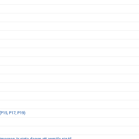
P15, P17, P19)
morgon är sista dagen att anmäla sig til