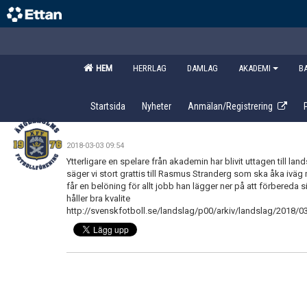
HEM
HERRLAG
DAMLAG
AKADEMI
B
Startsida
Nyheter
Anmälan/Registrering
2018-03-03 09:54
Ytterligare en spelare från akademin har blivit uttagen till l
säger vi stort grattis till Rasmus Stranderg som ska åka ivä
får en belöning för allt jobb han lägger ner på att förbereda 
håller bra kvalite
http://svenskfotboll.se/landslag/p00/arkiv/landslag/2018/03