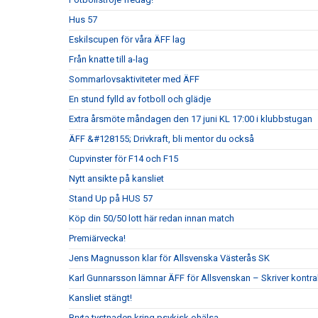
Hus 57
Eskilscupen för våra ÄFF lag
Från knatte till a-lag
Sommarlovsaktiviteter med ÄFF
En stund fylld av fotboll och glädje
Extra årsmöte måndagen den 17 juni KL 17:00 i klubbstugan
ÄFF &#128155; Drivkraft, bli mentor du också
Cupvinster för F14 och F15
Nytt ansikte på kansliet
Stand Up på HUS 57
Köp din 50/50 lott här redan innan match
Premiärvecka!
Jens Magnusson klar för Allsvenska Västerås SK
Karl Gunnarsson lämnar ÄFF för Allsvenskan – Skriver kontr
Kansliet stängt!
Bryta tystnaden kring psykisk ohälsa