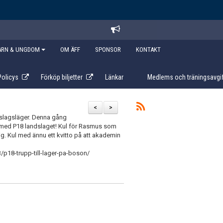
ARN & UNGDOM
OM ÄFF
SPONSOR
KONTAKT
Policys
Förköp biljetter
Länkar
Medlems och träningsavgif
<
>
andslagsläger. Denna gång
g med P18 landslaget! Kul för Rasmus som
sig. Kul med ännu ett kvitto på att akademin
/p18-trupp-till-lager-pa-boson/