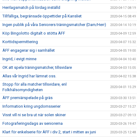
Herrlagsmatch på lördag inställd
2020-04-17 08:19
Tillfälliga, begränsade öppettider på Kansliet
2020-04-15 08:49
Ingen publik på våra Seniorers träningsmatcher (Dam/Herr)
2020-04-14 10:19
Köp Bingolotto digitalt o stötta ÄFF
2020-04-09 12:59
Korttidspermittering
2020-04-07 15:32
ÄFF engagerar sig i samhället
2020-04-05 19:00
Ingrid, i evigt minne
2020-04-04 10:40
OK att spela träningsmatcher, tillsvidare
2020-04-03 15:05
Allas vår Ingrid har lämnat oss.
2020-04-02 15:38
Stopp för alla matcher tillsvidare, enl
2020-04-01 15:29
Folkhälsomyndigheten
ÄFF premiärspelade på gräs
2020-03-30 13:51
Information kring ungdomsserier
2020-03-27 15:27
Visst vill ni se bra ut när solen skiner
2020-03-27 09:13
Fotograferingsdags av seniorerna
2020-03-26 19:47
Klart för enkelserie för ÄFF i div 2, start i mitten av juni
2020-03-25 12:48