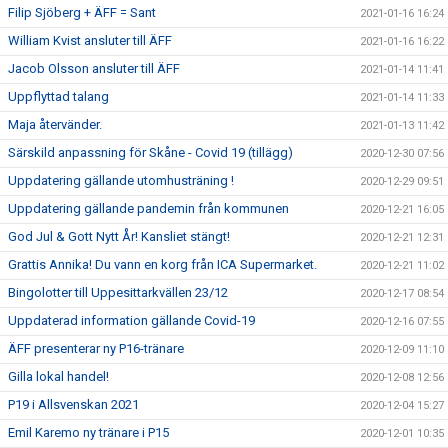
Filip Sjöberg + ÄFF = Sant
2021-01-16 16:24
William Kvist ansluter till ÄFF
2021-01-16 16:22
Jacob Olsson ansluter till ÄFF
2021-01-14 11:41
Uppflyttad talang
2021-01-14 11:33
Maja återvänder.
2021-01-13 11:42
Särskild anpassning för Skåne - Covid 19 (tillägg)
2020-12-30 07:56
Uppdatering gällande utomhusträning !
2020-12-29 09:51
Uppdatering gällande pandemin från kommunen
2020-12-21 16:05
God Jul & Gott Nytt År! Kansliet stängt!
2020-12-21 12:31
Grattis Annika! Du vann en korg från ICA Supermarket.
2020-12-21 11:02
Bingolotter till Uppesittarkvällen 23/12
2020-12-17 08:54
Uppdaterad information gällande Covid-19
2020-12-16 07:55
ÄFF presenterar ny P16-tränare
2020-12-09 11:10
Gilla lokal handel!
2020-12-08 12:56
P19 i Allsvenskan 2021
2020-12-04 15:27
Emil Karemo ny tränare i P15
2020-12-01 10:35