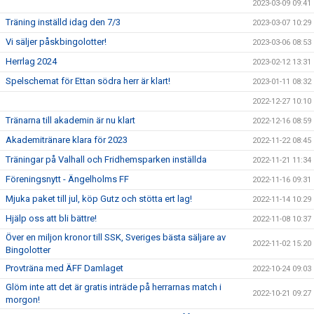
2023-03-09 09:41
Träning inställd idag den 7/3
2023-03-07 10:29
Vi säljer påskbingolotter!
2023-03-06 08:53
Herrlag 2024
2023-02-12 13:31
Spelschemat för Ettan södra herr är klart!
2023-01-11 08:32
2022-12-27 10:10
Tränarna till akademin är nu klart
2022-12-16 08:59
Akademitränare klara för 2023
2022-11-22 08:45
Träningar på Valhall och Fridhemsparken inställda
2022-11-21 11:34
Föreningsnytt - Ängelholms FF
2022-11-16 09:31
Mjuka paket till jul, köp Gutz och stötta ert lag!
2022-11-14 10:29
Hjälp oss att bli bättre!
2022-11-08 10:37
Över en miljon kronor till SSK, Sveriges bästa säljare av
2022-11-02 15:20
Bingolotter
Provträna med ÄFF Damlaget
2022-10-24 09:03
Glöm inte att det är gratis inträde på herrarnas match i
2022-10-21 09:27
morgon!