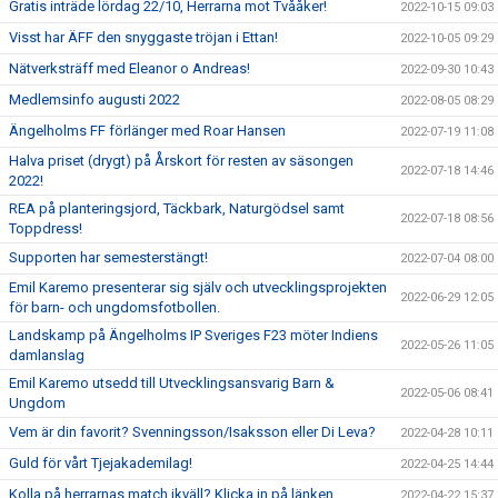
Gratis inträde lördag 22/10, Herrarna mot Tvååker!
2022-10-15 09:03
Visst har ÄFF den snyggaste tröjan i Ettan!
2022-10-05 09:29
Nätverksträff med Eleanor o Andreas!
2022-09-30 10:43
Medlemsinfo augusti 2022
2022-08-05 08:29
Ängelholms FF förlänger med Roar Hansen
2022-07-19 11:08
Halva priset (drygt) på Årskort för resten av säsongen
2022-07-18 14:46
2022!
REA på planteringsjord, Täckbark, Naturgödsel samt
2022-07-18 08:56
Toppdress!
Supporten har semesterstängt!
2022-07-04 08:00
Emil Karemo presenterar sig själv och utvecklingsprojekten
2022-06-29 12:05
för barn- och ungdomsfotbollen.
Landskamp på Ängelholms IP Sveriges F23 möter Indiens
2022-05-26 11:05
damlanslag
Emil Karemo utsedd till Utvecklingsansvarig Barn &
2022-05-06 08:41
Ungdom
Vem är din favorit? Svenningsson/Isaksson eller Di Leva?
2022-04-28 10:11
Guld för vårt Tjejakademilag!
2022-04-25 14:44
Kolla på herrarnas match ikväll? Klicka in på länken
2022-04-22 15:37