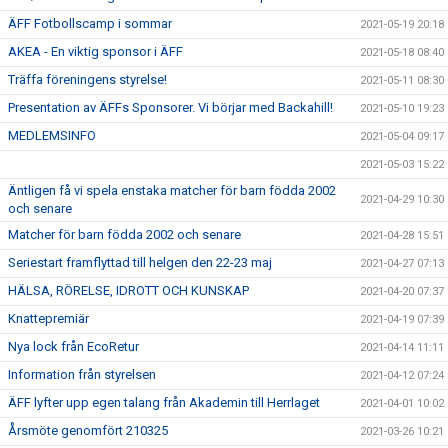
ÄFF Fotbollscamp i sommar
2021-05-19 20:18
AKEA - En viktig sponsor i ÄFF
2021-05-18 08:40
Träffa föreningens styrelse!
2021-05-11 08:30
Presentation av ÄFFs Sponsorer. Vi börjar med Backahill!
2021-05-10 19:23
MEDLEMSINFO
2021-05-04 09:17
2021-05-03 15:22
Äntligen få vi spela enstaka matcher för barn födda 2002
2021-04-29 10:30
och senare
Matcher för barn födda 2002 och senare
2021-04-28 15:51
Seriestart framflyttad till helgen den 22-23 maj
2021-04-27 07:13
HÄLSA, RÖRELSE, IDROTT OCH KUNSKAP
2021-04-20 07:37
Knattepremiär
2021-04-19 07:39
Nya lock från EcoRetur
2021-04-14 11:11
Information från styrelsen
2021-04-12 07:24
ÄFF lyfter upp egen talang från Akademin till Herrlaget
2021-04-01 10:02
Årsmöte genomfört 210325
2021-03-26 10:21