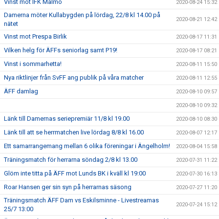
Vinst mot IFK Malmö
2020-08-24 15:32
Damerna möter Kullabygden på lördag, 22/8 kl 14.00 på
2020-08-21 12:42
nätet
Vinst mot Prespa Birlik
2020-08-17 11:31
Vilken helg för ÄFFs seniorlag samt P19!
2020-08-17 08:21
Vinst i sommarhetta!
2020-08-11 15:50
Nya riktlinjer från SvFF ang publik på våra matcher
2020-08-11 12:55
ÄFF damlag
2020-08-10 09:57
2020-08-10 09:32
Länk till Damernas seriepremiär 11/8 kl 19.00
2020-08-10 08:30
Länk till att se herrmatchen live lördag 8/8 kl 16.00
2020-08-07 12:17
Ett samarrangemang mellan 6 olika föreningar i Ängelholm!
2020-08-04 15:58
Träningsmatch för herrarna söndag 2/8 kl 13.00
2020-07-31 11:22
Glöm inte titta på ÄFF mot Lunds BK i kväll kl 19:00
2020-07-30 16:13
Roar Hansen ger sin syn på herrarnas säsong
2020-07-27 11:20
Träningsmatch ÄFF Dam vs Eskilsminne - Livestreamas
2020-07-24 15:12
25/7 13:00