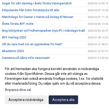
Seger för vårt damlag i årets första träningsmatch
2020-02-10 09:14
Erbjudande från Eriks fönsterputs till alla!
2020-02-07 14:30
Matchdags för Damer o Herrar på lördag 8 februari
2020-02-07 11:22
Årets första ÄFF-möte
2020-02-06 13:26
Ang bilolyckan vid Fridhemsparken (nya IP) i måndags kväll
2020-02-04 20:37
ÄFF Herrlag 2020
2020-01-28 12:02
Vill du vara med om en upplevelse för livet?
2020-01-27 08:41
Akademin 2020
2020-01-21 07:31
Damerna på gång inför säsongen!
2020-01-15 20:36
Björn Westerblad klar för ett år till
2020-01-15 10:46
För att hemsidan ska fungera korrekt använder vi nödvändiga
Träningarna är i full gång på Fridhemsparken
2020-01-14 11:17
cookies från SportAdmin. Dessa går inte att stänga av.
Julhälsning!
Föreningen kan också använda frivilliga cookies, t.ex. för statistik
2019-12-20 07:42
eller marknadsföring. Du väljer själv om du vill acceptera dessa.
2019-12-18 08:54
Anpassa dina val
3:e advent=3 stjärnor
2019-12-15 15:16
Ny klubbchef tillsatt.
2019-12-12 11:59
Acceptera nödvändiga
Acceptera alla
Wilma Törnqvist klar för ÄFF
2019-12-09 11:53