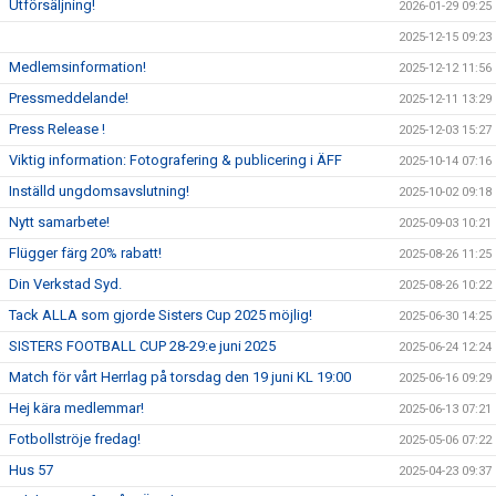
Utförsäljning!
2026-01-29 09:25
2025-12-15 09:23
Medlemsinformation!
2025-12-12 11:56
Pressmeddelande!
2025-12-11 13:29
Press Release !
2025-12-03 15:27
Viktig information: Fotografering & publicering i ÄFF
2025-10-14 07:16
Inställd ungdomsavslutning!
2025-10-02 09:18
Nytt samarbete!
2025-09-03 10:21
Flügger färg 20% rabatt!
2025-08-26 11:25
Din Verkstad Syd.
2025-08-26 10:22
Tack ALLA som gjorde Sisters Cup 2025 möjlig!
2025-06-30 14:25
SISTERS FOOTBALL CUP 28-29:e juni 2025
2025-06-24 12:24
Match för vårt Herrlag på torsdag den 19 juni KL 19:00
2025-06-16 09:29
Hej kära medlemmar!
2025-06-13 07:21
Fotbollströje fredag!
2025-05-06 07:22
Hus 57
2025-04-23 09:37