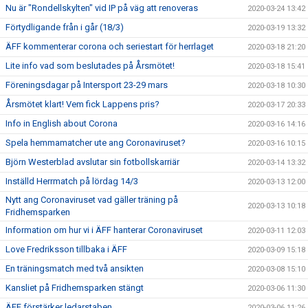
Nu är "Rondellskylten" vid IP på väg att renoveras
2020-03-24 13:42
Förtydligande från i går (18/3)
2020-03-19 13:32
ÄFF kommenterar corona och seriestart för herrlaget
2020-03-18 21:20
Lite info vad som beslutades på Årsmötet!
2020-03-18 15:41
Föreningsdagar på Intersport 23-29 mars
2020-03-18 10:30
Årsmötet klart! Vem fick Lappens pris?
2020-03-17 20:33
Info in English about Corona
2020-03-16 14:16
Spela hemmamatcher ute ang Coronaviruset?
2020-03-16 10:15
Björn Westerblad avslutar sin fotbollskarriär
2020-03-14 13:32
Inställd Herrmatch på lördag 14/3
2020-03-13 12:00
Nytt ang Coronaviruset vad gäller träning på
2020-03-13 10:18
Fridhemsparken
Information om hur vi i ÄFF hanterar Coronaviruset
2020-03-11 12:03
Love Fredriksson tillbaka i ÄFF
2020-03-09 15:18
En träningsmatch med två ansikten
2020-03-08 15:10
Kansliet på Fridhemsparken stängt
2020-03-06 11:30
ÄFF förstärker ledarstaben
2020-03-06 11:26