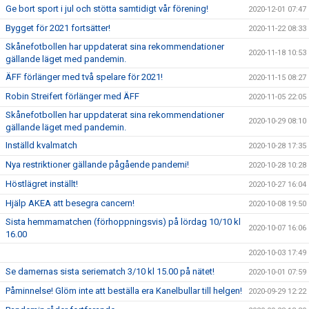
Ge bort sport i jul och stötta samtidigt vår förening!
2020-12-01 07:47
Bygget för 2021 fortsätter!
2020-11-22 08:33
Skånefotbollen har uppdaterat sina rekommendationer
2020-11-18 10:53
gällande läget med pandemin.
ÄFF förlänger med två spelare för 2021!
2020-11-15 08:27
Robin Streifert förlänger med ÄFF
2020-11-05 22:05
Skånefotbollen har uppdaterat sina rekommendationer
2020-10-29 08:10
gällande läget med pandemin.
Inställd kvalmatch
2020-10-28 17:35
Nya restriktioner gällande pågående pandemi!
2020-10-28 10:28
Höstlägret inställt!
2020-10-27 16:04
Hjälp AKEA att besegra cancern!
2020-10-08 19:50
Sista hemmamatchen (förhoppningsvis) på lördag 10/10 kl
2020-10-07 16:06
16.00
2020-10-03 17:49
Se damernas sista seriematch 3/10 kl 15.00 på nätet!
2020-10-01 07:59
Påminnelse! Glöm inte att beställa era Kanelbullar till helgen!
2020-09-29 12:22