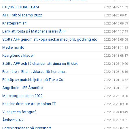
P16/06 FUTURE TEAM
2022-04-22 11:02
ÄFF Fotbollscamp 2022
2022-04-20 09:41
Knattepremiär!!
2022-04-16 09:39
Länk att rösta på Matchens lirare i ÄFF
2022-04-14 17:49
Stötta ÄFF genom att köpa säckar med jord, gödning etc
2022-04-12 08:08
Medlemsinfo
2022-04-11 11:13
Kvarglömda kläder
2022-04-11 08:37
Stötta ÄFF och få chansen att vinna en El-kick
2022-04-06 19:20
Premiären i Ettan avklarad för herrarna.
2022-04-03 18:16
Förköp av matchbiljetter på TicketCo
2022-04-01 13:52
Ängelholms FF Årsmöte
2022-04-01 11:22
Matchorganisation 2022
2022-03-28 10:00
Kallelse årsmöte Ängelholms FF
2022-03-28 09:08
Vi söker en fotograf!
2022-03-24 09:49
Årskort 2022
2022-03-23 10:01
Föreningsdagar på Intersport
2022-03-19 07:52