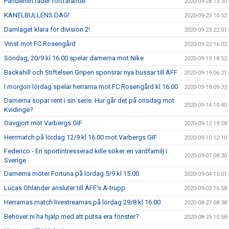
Pandemin råder fortfarande
2020-09-28 13:30
KANELBULLENS DAG!
2020-09-25 10:52
Damlaget klara för division 2!
2020-09-23 22:01
Vinst mot FC Rosengård
2020-09-22 16:02
Söndag, 20/9 kl 16.00 spelar damerna mot Nike
2020-09-19 18:52
Backahill och Stiftelsen Gripen sponsrar nya bussar till ÄFF
2020-09-19 06:21
I morgon lördag spelar herrarna mot FC Rosengård kl 16.00
2020-09-18 09:33
Damerna sopar rent i sin serie. Hur går det på onsdag mot
2020-09-14 10:40
Kvidinge?
Oavgjort mot Varbergs GIF
2020-09-12 19:58
Herrmatch på lördag 12/9 kl 16.00 mot Varbergs GIF
2020-09-10 12:10
Federico - En sportintresserad kille söker en värdfamilj i
2020-09-07 08:30
Sverige
Damerna möter Fortuna på lördag 5/9 kl 15.00
2020-09-04 15:01
Lucas Ohlander ansluter till ÄFF’s A-trupp
2020-09-03 16:58
Herrarnas match livestreamas på lördag 29/8 kl 16.00
2020-08-27 08:38
Behöver ni ha hjälp med att putsa era fönster?
2020-08-25 10:58