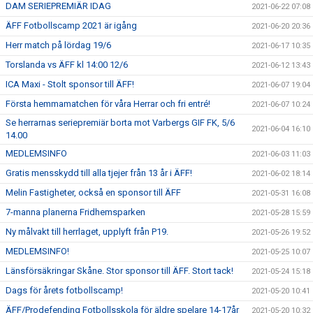
DAM SERIEPREMIÄR IDAG
2021-06-22 07:08
ÄFF Fotbollscamp 2021 är igång
2021-06-20 20:36
Herr match på lördag 19/6
2021-06-17 10:35
Torslanda vs ÄFF kl 14:00 12/6
2021-06-12 13:43
ICA Maxi - Stolt sponsor till ÄFF!
2021-06-07 19:04
Första hemmamatchen för våra Herrar och fri entré!
2021-06-07 10:24
Se herrarnas seriepremiär borta mot Varbergs GIF FK, 5/6
2021-06-04 16:10
14.00
MEDLEMSINFO
2021-06-03 11:03
Gratis mensskydd till alla tjejer från 13 år i ÄFF!
2021-06-02 18:14
Melin Fastigheter, också en sponsor till ÄFF
2021-05-31 16:08
7-manna planerna Fridhemsparken
2021-05-28 15:59
Ny målvakt till herrlaget, upplyft från P19.
2021-05-26 19:52
MEDLEMSINFO!
2021-05-25 10:07
Länsförsäkringar Skåne. Stor sponsor till ÄFF. Stort tack!
2021-05-24 15:18
Dags för årets fotbollscamp!
2021-05-20 10:41
ÄFF/Prodefending Fotbollsskola för äldre spelare 14-17år
2021-05-20 10:32