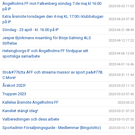
Ängelholms FF mot Falkenberg söndag 7:de maj kl 16:00
2023-05-02 11:02
på IP
Extra årsmöte torsdagen den 4 maj KL 17:00 i klubbstugan
2023-04-24 07:30
på IP
Söndag - 23 april - kl. 16.00 på IP
2023-04-21 08:49
Jesper Björkmans insamling för Börje Salming ALS
2023-04-12 17:22
Stiftelse
Helsingborgs IF och Ängelholms FF fördjupar sitt
2023-04-06 12:04
sportsliga samarbete
2023-04-01 16:46
Sto&#776;tta ÄFF och streama massor av sport pa&#778;
2023-03-31 11:44
C More!
Årskort 2023!
2023-03-23 11:10
Truppen 2023
2023-03-23 07:40
Kallelse årsmöte Ängelholms FF
2023-03-23
Kansliet stängt idag!
2023-03-21 07:29
Valberedningen och dess arbete
2023-03-15 07:35
Sportadmin Försäljningsguide - Medlemmar (Bingolotto)
2023-03-10 11:58