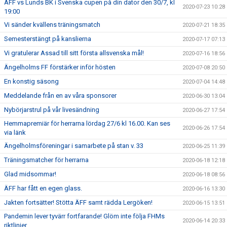
ÄFF vs Lunds BK i Svenska cupen på din dator den 30/7, kl
2020-07-23 10:28
19:00
Vi sänder kvällens träningsmatch
2020-07-21 18:35
Semesterstängt på kanslierna
2020-07-17 07:13
Vi gratulerar Assad till sitt första allsvenska mål!
2020-07-16 18:56
Ängelholms FF förstärker inför hösten
2020-07-08 20:50
En konstig säsong
2020-07-04 14:48
Meddelande från en av våra sponsorer
2020-06-30 13:04
Nybörjarstrul på vår livesändning
2020-06-27 17:54
Hemmapremiär för herrarna lördag 27/6 kl 16.00. Kan ses
2020-06-26 17:54
via länk
Ängelholmsföreningar i samarbete på stan v. 33
2020-06-25 11:39
Träningsmatcher för herrarna
2020-06-18 12:18
Glad midsommar!
2020-06-18 08:56
ÄFF har fått en egen glass.
2020-06-16 13:30
Jakten fortsätter! Stötta ÄFF samt rädda Lergöken!
2020-06-15 13:51
Pandemin lever tyvärr fortfarande! Glöm inte följa FHMs
2020-06-14 20:33
riktlinjer.