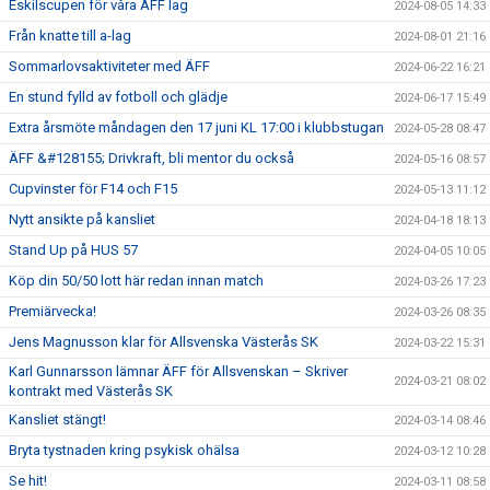
Eskilscupen för våra ÄFF lag
2024-08-05 14:33
Från knatte till a-lag
2024-08-01 21:16
Sommarlovsaktiviteter med ÄFF
2024-06-22 16:21
En stund fylld av fotboll och glädje
2024-06-17 15:49
Extra årsmöte måndagen den 17 juni KL 17:00 i klubbstugan
2024-05-28 08:47
ÄFF &#128155; Drivkraft, bli mentor du också
2024-05-16 08:57
Cupvinster för F14 och F15
2024-05-13 11:12
Nytt ansikte på kansliet
2024-04-18 18:13
Stand Up på HUS 57
2024-04-05 10:05
Köp din 50/50 lott här redan innan match
2024-03-26 17:23
Premiärvecka!
2024-03-26 08:35
Jens Magnusson klar för Allsvenska Västerås SK
2024-03-22 15:31
Karl Gunnarsson lämnar ÄFF för Allsvenskan – Skriver
2024-03-21 08:02
kontrakt med Västerås SK
Kansliet stängt!
2024-03-14 08:46
Bryta tystnaden kring psykisk ohälsa
2024-03-12 10:28
Se hit!
2024-03-11 08:58