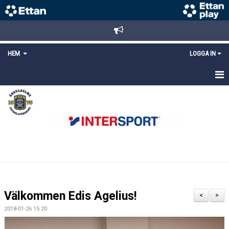
HEM
LOGGA IN
STARTSIDA
NYHETER
ANMÄLAN/REGISTRERING
POLICYS
FÖRKÖP BILJETTER
Välkommen Edis Agelius!
<
>
LÄNKAR
2018-01-26 15:20