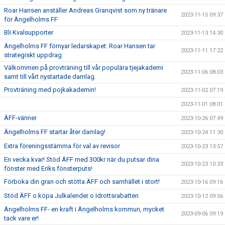
Roar Hansen anställer Andreas Granqvist som ny tränare
2023-11-15 09:37
för Ängelholms FF
Bli Kvalsupporter
2023-11-13 14:30
Ängelholms FF förnyar ledarskapet: Roar Hansen tar
2023-11-11 17:22
strategiskt uppdrag
Välkommen på provträning till vår populära tjejakademi
2023-11-06 08:03
samt till vårt nystartade damlag.
Provträning med pojkakademin!
2023-11-02 07:19
2023-11-01 08:01
ÄFF-vänner
2023-10-26 07:49
Ängelholms FF startar åter damlag!
2023-10-24 11:30
Extra föreningsstämma för val av revisor
2023-10-23 13:57
En vecka kvar! Stöd ÄFF med 300kr när du putsar dina
2023-10-23 10:33
fönster med Eriks fönsterputs!
Förboka din gran och stötta ÄFF och samhället i stort!
2023-10-16 09:16
Stöd ÄFF o köpa Julkalender o Idrottsrabatten
2023-10-12 09:56
Ängelholms FF- en kraft i Ängelholms kommun, mycket
2023-09-06 09:19
tack vare er!