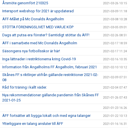
Årsmöte genomfört 210325
2021-03-26 10:15
Intersport webshop för 2021 är uppdaterad
2021-03-09 11:18
ÄFF-Målet på Mc Donalds Ängelholm
2021-03-08 10:28
STÖTTA FÖRENINGSLIVET MED VARJE KÖP
2021-03-05 09:01
Dags att putsa era fönster? Samtidigt stöttar du ÄFF!
2021-02-26 08:51
ÄFF i samarbete med Mc Donalds Ängelholm
2021-02-17 18:59
Säsongens nya fotbollsskor är här!
2021-02-17 11:24
Inga lättnader i restriktionerna kring Covid-19
2021-02-16 10:35
Information från Ängelholms FF Ängelholm, februari 2021
2021-02-10 10:12
Skånes FF:s riktlinjer utifrån gällande restriktioner 2021-02-
2021-02-09 07:51
08
Råd för träning i kallt väder.
2021-02-04 07:47
Nya rekommendationer gällande pandemin från Skånes FF
2021-01-26 07:43
2021-01-25
2021-01-23 16:26
ÄFF fortsätter att bygga lokalt och med egna talanger
2021-01-22 10:13
Ytterliggare en talang ansluter till ÄFF
2021-01-16 16:31