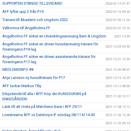
SUPPORTEN STÄNGD TILLSVIDARE!
2022-01-13 07:47
ÄFF lyfter upp 2 från P19
2022-01-10 09:20
Tränare till Akademi och Ungdom 2022
2022-01-05 11:24
Välkomna till Ängelholms FF
2022-01-01 10:16
Ängelholms FF söker en Utvecklingsansvarig Barn & Ungdom
2021-12-30
Ängelholms FF söker en driven huvudansvarig tränare för
2021-12-29 09:00
föreningens P19-lag
Ängelholms FF söker en driven assisterande tränare för
2021-12-21 15:30
föreningens P17-lag
MEDLEMSINFO #8
2021-12-20 08:01
Anja Larsson ny huvudtränare för P17
2021-12-15 16:29
ÄFF tackar Markus Tilly
2021-12-12 08:00
Erbjudande till alla i ÄFF! Köp din KUNGSGRAN på
2021-11-30 10:17
ENKEGÅRDEN!
Länk till att rösta på Matchens lirare i ÄFF 29/11
2021-11-28 12:12
Livestreama ÄFF vs Dalstorps IF söndag 28/11 kl 14.00
2021-11-26 15:28
2021-11-25 09:14