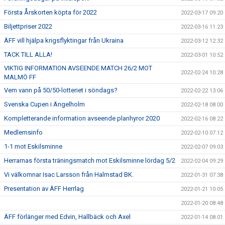
Första Årskorten köpta för 2022
2022-03-17 09:20
Biljettpriser 2022
2022-03-16 11:23
ÄFF vill hjälpa krigsflyktingar från Ukraina
2022-03-12 12:32
TACK TILL ALLA!
2022-03-01 10:52
VIKTIG INFORMATION AVSEENDE MATCH 26/2 MOT
2022-02-24 10:28
MALMÖ FF
Vem vann på 50/50-lotteriet i söndags?
2022-02-22 13:06
Svenska Cupen i Ängelholm
2022-02-18 08:00
Kompletterande information avseende planhyror 2020
2022-02-16 08:22
Medlemsinfo
2022-02-10 07:12
1-1 mot Eskilsminne
2022-02-07 09:03
Herrarnas första träningsmatch mot Eskilsminne lördag 5/2
2022-02-04 09:29
Vi välkomnar Isac Larsson från Halmstad BK.
2022-01-31 07:38
Presentation av ÄFF Herrlag
2022-01-21 10:05
2022-01-20 08:48
ÄFF förlänger med Edvin, Hallbäck och Axel
2022-01-14 08:01