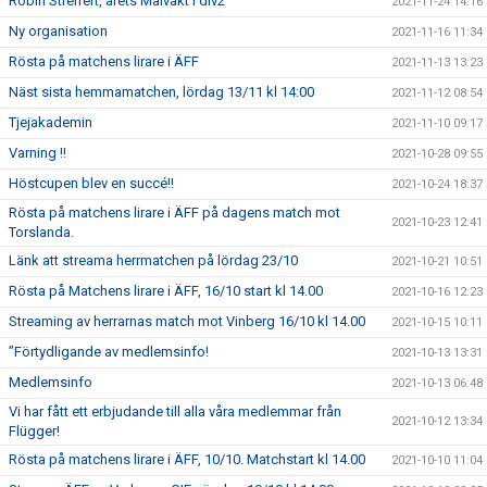
Robin Streifert, årets Målvakt i div2
2021-11-24 14:16
Ny organisation
2021-11-16 11:34
Rösta på matchens lirare i ÄFF
2021-11-13 13:23
Näst sista hemmamatchen, lördag 13/11 kl 14:00
2021-11-12 08:54
Tjejakademin
2021-11-10 09:17
Varning !!
2021-10-28 09:55
Höstcupen blev en succé!!
2021-10-24 18:37
Rösta på matchens lirare i ÄFF på dagens match mot
2021-10-23 12:41
Torslanda.
Länk att streama herrmatchen på lördag 23/10
2021-10-21 10:51
Rösta på Matchens lirare i ÄFF, 16/10 start kl 14.00
2021-10-16 12:23
Streaming av herrarnas match mot Vinberg 16/10 kl 14.00
2021-10-15 10:11
”Förtydligande av medlemsinfo!
2021-10-13 13:31
Medlemsinfo
2021-10-13 06:48
Vi har fått ett erbjudande till alla våra medlemmar från
2021-10-12 13:34
Flügger!
Rösta på matchens lirare i ÄFF, 10/10. Matchstart kl 14.00
2021-10-10 11:04