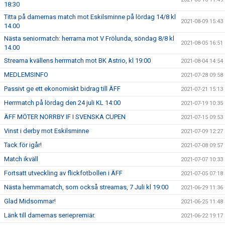
18:30
Titta på damernas match mot Eskilsminne på lördag 14/8 kl
2021-08-09 15:43
14.00
Nästa seniormatch: herrarna mot V Frölunda, söndag 8/8 kl
2021-08-05 16:51
14.00
Streama kvällens herrmatch mot BK Astrio, kl 19:00
2021-08-04 14:54
MEDLEMSINFO
2021-07-28 09:58
Passivt ge ett ekonomiskt bidrag till ÄFF
2021-07-21 15:13
Herrmatch på lördag den 24 juli KL 14:00
2021-07-19 10:35
ÄFF MÖTER NORRBY IF I SVENSKA CUPEN
2021-07-15 09:53
Vinst i derby mot Eskilsminne
2021-07-09 12:27
Tack för igår!
2021-07-08 09:57
Match ikväll
2021-07-07 10:33
Fortsatt utveckling av flickfotbollen i ÄFF
2021-07-05 07:18
Nästa hemmamatch, som också streamas, 7 Juli kl 19:00
2021-06-29 11:36
Glad Midsommar!
2021-06-25 11:48
Länk till damernas seriepremiär.
2021-06-22 19:17