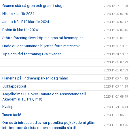
Granen står så grön och grann i stugan!
2023-12-13 11:08
Niklas klar för 2024
2023-12-07 07:50
Jacob från P19 klar för 2024
2023-12-07 07:47
Robin är klar för 2024
2023-12-07 07:45
Stötta föreningslivet köp din gran på hemmaplan!
2023-12-06 07:31
Hade du den vinnande biljetten förra matchen?
2023-12-05 10:01
Tips och råd för träning i kallt väder
2023-12-01 10:07
2023-11-30 07:29
2023-11-28 07:59
Planerna på Fridhemsparken idag månd
2023-11-27 14:12
Julklappstips!
2023-11-27 11:29
Ängelholms FF Söker Tränare och Assisterande till
2023-11-24 08:49
Akademi (P15, P17, P19)
Kvalspurt !!!
2023-11-21 16:44
Tusen tack!
2023-11-18 06:01
Om du är intresserad av vår populära pojkakademi glöm
2023-11-16 09:25
inte imorgon är sista dagen att anmäla sig til