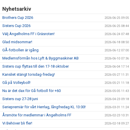
Nyhetsarkiv
Brothers Cup 2026
2026-06-25 09:05
Sisters Cup 2026
2026-06-25 08:44
Välj Ängelholms FF i Gräsroten!
2026-06-24 07:48
Glad midsommar!
2026-06-18 08:50
GÅ-fotbollen är igång
2026-06-12 07:00
Medlemsförmån hos Lyft & Byggmaskiner AB
2026-06-10 07:36
Sisters cup flyttas till den 17-18 oktober
2026-06-04 17:14
Kansliet stängt torsdag-fredag!
2026-05-27 11:31
Gå på Volleyboll!
2026-05-21 11:18
Nu är det dax för Gå fotboll för +60
2026-05-05 11:43
Sisters cup 27-28 juni
2026-04-23 09:18
Seriepremiär för vårt Herrlag, långfredag KL 13:00!
2026-03-31 11:24
Årsmöte för medlemmar i Ängelholms FF
2026-02-23 10:31
Vi Behöver bli fler!
2026-02-18 09:27