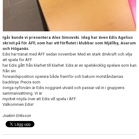
Igår kunde vi presentera Alex Simovski. Idag har även Edis Agelius
skrivit på för ÄFF, som har ett förflutet i klubbar som Mjällby, Asarum
och Höganäs.
Edis har tränat med ÄFF sedan november. Med en stark drivkraft och vilja
att spela för ÄFF
har Edis gått från klarhet till klarhet. Edis är en spelskicklig spelare som kan
från sin
forwardsposition operera både framför och bakom motståndarnas
backlinje. Precis som
övriga nyförvärv är Edis noggrant utvald och passar väl in i gruppens
sammansättning. Vi är
mycket nöjda över att Edis vill spela i ÄFF.
Välkommen Edis!
Joakim Eriksson