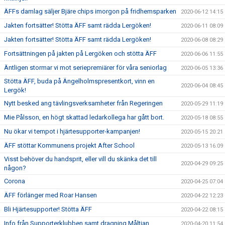
ÄFFs damlag säljer Bjäre chips imorgon på fridhemsparken
2020-06-12 14:15
Jakten fortsätter! Stötta ÄFF samt rädda Lergöken!
2020-06-11 08:09
Jakten fortsätter! Stötta ÄFF samt rädda Lergöken!
2020-06-08 08:29
Fortsättningen på jakten på Lergöken och stötta ÄFF
2020-06-06 11:55
Äntligen stormar vi mot seriepremiärer för våra seniorlag
2020-06-05 13:36
Stötta ÄFF, buda på Ängelholmspresentkort, vinn en
2020-06-04 08:45
Lergök!
Nytt besked ang tävlingsverksamheter från Regeringen
2020-05-29 11:19
Mie Pålsson, en högt skattad ledarkollega har gått bort.
2020-05-18 08:55
Nu ökar vi tempot i hjärtesupporter-kampanjen!
2020-05-15 20:21
ÄFF stöttar Kommunens projekt After School
2020-05-13 16:09
Visst behöver du handsprit, eller vill du skänka det till
2020-04-29 09:25
någon?
Corona
2020-04-25 07:04
ÄFF förlänger med Roar Hansen
2020-04-22 12:23
Bli Hjärtesupporter! Stötta ÄFF
2020-04-22 08:15
Info från Supporterklubben samt dragning Måltian
2020-04-20 11:54