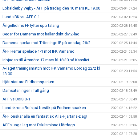
Lokalderby Vejby - ÄFF på tisdag den 10 mars KL 19.00
2020-03-04 07:24
Lunds BK vs. ÄFF 0-1
2020-03-02 10:24
Ängelholms FF lyfter upp talang
2020-02-28 14:45
Seger för Damerna mot halländskt div 2-lag
2020-02-27 09:49
Damerna spelar mot Trönninge IF på onsdag 26/2
2020-02-25 14:44
ÄFF Herrar spelade 1-1 mot IFK Värnamo
2020-02-24 05:34
Inbjudan till Årsmöte 17 mars kl 18.30 på Kansliet
2020-02-21 08:05
A-laget träningsmatch mot IFK Värnamo Lördag 22/2 kl
2020-02-20 11:54
13:00
Hjärtstartare Fridhemsparken
2020-02-19 09:00
Damsatsningen i full gång
2020-02-18 08:49
ÄFF vs BoIS 0-1
2020-02-17 08:49
Landskrona Bois på besök på Fridhemsparken
2020-02-14 16:22
ÄFF önskar alla en fantastisk Alla-Hjärtans-Dag!
2020-02-14 09:58
ÄFFs unga lag mot Eskilsminne i lördags
2020-02-11 08:06
2020-02-11 07:28