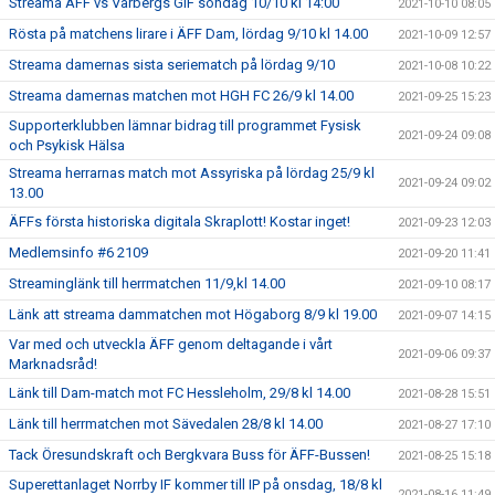
Streama ÄFF vs Varbergs GIF söndag 10/10 kl 14:00
2021-10-10 08:05
Rösta på matchens lirare i ÄFF Dam, lördag 9/10 kl 14.00
2021-10-09 12:57
Streama damernas sista seriematch på lördag 9/10
2021-10-08 10:22
Streama damernas matchen mot HGH FC 26/9 kl 14.00
2021-09-25 15:23
Supporterklubben lämnar bidrag till programmet Fysisk
2021-09-24 09:08
och Psykisk Hälsa
Streama herrarnas match mot Assyriska på lördag 25/9 kl
2021-09-24 09:02
13.00
ÄFFs första historiska digitala Skraplott! Kostar inget!
2021-09-23 12:03
Medlemsinfo #6 2109
2021-09-20 11:41
Streaminglänk till herrmatchen 11/9,kl 14.00
2021-09-10 08:17
Länk att streama dammatchen mot Högaborg 8/9 kl 19.00
2021-09-07 14:15
Var med och utveckla ÄFF genom deltagande i vårt
2021-09-06 09:37
Marknadsråd!
Länk till Dam-match mot FC Hessleholm, 29/8 kl 14.00
2021-08-28 15:51
Länk till herrmatchen mot Sävedalen 28/8 kl 14.00
2021-08-27 17:10
Tack Öresundskraft och Bergkvara Buss för ÄFF-Bussen!
2021-08-25 15:18
Superettanlaget Norrby IF kommer till IP på onsdag, 18/8 kl
2021-08-16 11:49