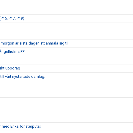
P15, P17, P19)
morgon är sista dagen att anmäla sig til
 Ängelholms FF
iskt uppdrag
ill vårt nystartade damlag.
r med Eriks fönsterputs!