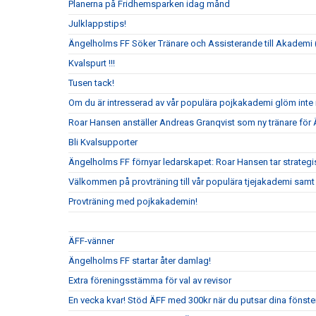
Planerna på Fridhemsparken idag månd
Julklappstips!
Ängelholms FF Söker Tränare och Assisterande till Akademi (
Kvalspurt !!!
Tusen tack!
Om du är intresserad av vår populära pojkakademi glöm inte i
Roar Hansen anställer Andreas Granqvist som ny tränare för
Bli Kvalsupporter
Ängelholms FF förnyar ledarskapet: Roar Hansen tar strateg
Välkommen på provträning till vår populära tjejakademi samt t
Provträning med pojkakademin!
ÄFF-vänner
Ängelholms FF startar åter damlag!
Extra föreningsstämma för val av revisor
En vecka kvar! Stöd ÄFF med 300kr när du putsar dina fönste