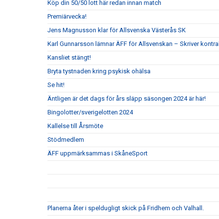
Köp din 50/50 lott här redan innan match
Premiärvecka!
Jens Magnusson klar för Allsvenska Västerås SK
Karl Gunnarsson lämnar ÄFF för Allsvenskan – Skriver kontr
Kansliet stängt!
Bryta tystnaden kring psykisk ohälsa
Se hit!
Äntligen är det dags för års släpp säsongen 2024 är här!
Bingolotter/sverigelotten 2024
Kallelse till Årsmöte
Stödmedlem
ÄFF uppmärksammas i SkåneSport
Planerna åter i speldugligt skick på Fridhem och Valhall.