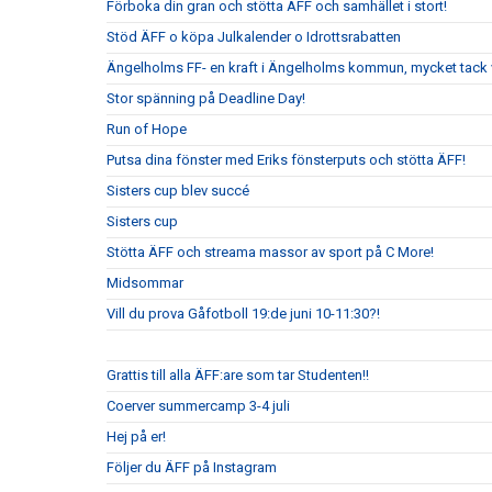
Förboka din gran och stötta ÄFF och samhället i stort!
Stöd ÄFF o köpa Julkalender o Idrottsrabatten
Ängelholms FF- en kraft i Ängelholms kommun, mycket tack v
Stor spänning på Deadline Day!
Run of Hope
Putsa dina fönster med Eriks fönsterputs och stötta ÄFF!
Sisters cup blev succé
Sisters cup
Stötta ÄFF och streama massor av sport på C More!
Midsommar
Vill du prova Gåfotboll 19:de juni 10-11:30?!
Grattis till alla ÄFF:are som tar Studenten!!
Coerver summercamp 3-4 juli
Hej på er!
Följer du ÄFF på Instagram