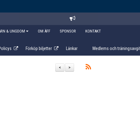
ARN & UNGDOM
OM ÄFF
SPONSOR
KONTAKT
Policys
Förköp biljetter
Länkar
Medlems och träningsavgif
<
>