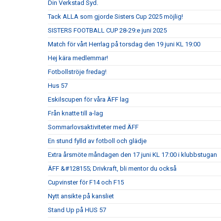
Din Verkstad Syd.
Tack ALLA som gjorde Sisters Cup 2025 möjlig!
SISTERS FOOTBALL CUP 28-29:e juni 2025
Match för vårt Herrlag på torsdag den 19 juni KL 19:00
Hej kära medlemmar!
Fotbollströje fredag!
Hus 57
Eskilscupen för våra ÄFF lag
Från knatte till a-lag
Sommarlovsaktiviteter med ÄFF
En stund fylld av fotboll och glädje
Extra årsmöte måndagen den 17 juni KL 17:00 i klubbstugan
ÄFF &#128155; Drivkraft, bli mentor du också
Cupvinster för F14 och F15
Nytt ansikte på kansliet
Stand Up på HUS 57