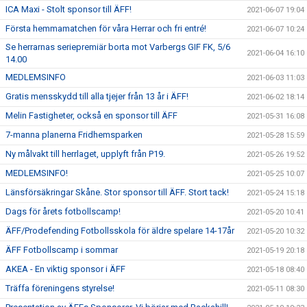
ICA Maxi - Stolt sponsor till ÄFF!
2021-06-07 19:04
Första hemmamatchen för våra Herrar och fri entré!
2021-06-07 10:24
Se herrarnas seriepremiär borta mot Varbergs GIF FK, 5/6
2021-06-04 16:10
14.00
MEDLEMSINFO
2021-06-03 11:03
Gratis mensskydd till alla tjejer från 13 år i ÄFF!
2021-06-02 18:14
Melin Fastigheter, också en sponsor till ÄFF
2021-05-31 16:08
7-manna planerna Fridhemsparken
2021-05-28 15:59
Ny målvakt till herrlaget, upplyft från P19.
2021-05-26 19:52
MEDLEMSINFO!
2021-05-25 10:07
Länsförsäkringar Skåne. Stor sponsor till ÄFF. Stort tack!
2021-05-24 15:18
Dags för årets fotbollscamp!
2021-05-20 10:41
ÄFF/Prodefending Fotbollsskola för äldre spelare 14-17år
2021-05-20 10:32
ÄFF Fotbollscamp i sommar
2021-05-19 20:18
AKEA - En viktig sponsor i ÄFF
2021-05-18 08:40
Träffa föreningens styrelse!
2021-05-11 08:30