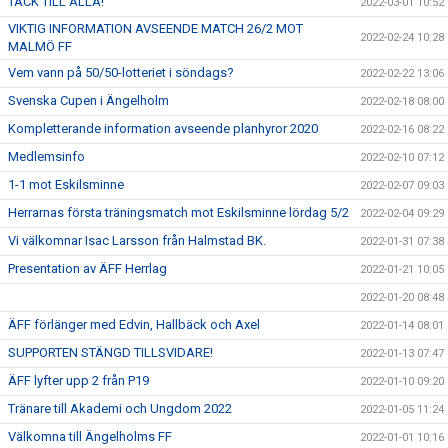
TACK TILL ALLA!
2022-03-01 10:52
VIKTIG INFORMATION AVSEENDE MATCH 26/2 MOT
2022-02-24 10:28
MALMÖ FF
Vem vann på 50/50-lotteriet i söndags?
2022-02-22 13:06
Svenska Cupen i Ängelholm
2022-02-18 08:00
Kompletterande information avseende planhyror 2020
2022-02-16 08:22
Medlemsinfo
2022-02-10 07:12
1-1 mot Eskilsminne
2022-02-07 09:03
Herrarnas första träningsmatch mot Eskilsminne lördag 5/2
2022-02-04 09:29
Vi välkomnar Isac Larsson från Halmstad BK.
2022-01-31 07:38
Presentation av ÄFF Herrlag
2022-01-21 10:05
2022-01-20 08:48
ÄFF förlänger med Edvin, Hallbäck och Axel
2022-01-14 08:01
SUPPORTEN STÄNGD TILLSVIDARE!
2022-01-13 07:47
ÄFF lyfter upp 2 från P19
2022-01-10 09:20
Tränare till Akademi och Ungdom 2022
2022-01-05 11:24
Välkomna till Ängelholms FF
2022-01-01 10:16