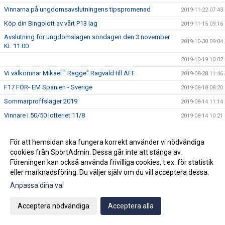
Vinnarna på ungdomsavslutningens tipspromenad
2019-11-22 07:43
Köp din Bingolott av vårt P13 lag
2019-11-15 09:16
Avslutning för ungdomslagen söndagen den 3 november
2019-10-30 09:04
KL 11:00
2019-10-19 10:02
Vi välkomnar Mikael " Ragge" Ragvald till ÄFF
2019-08-28 11:46
F17 FÖR- EM Spanien - Sverige
2019-08-18 08:20
Sommarproffsläger 2019
2019-08-14 11:14
Vinnare i 50/50 lotteriet 11/8
2019-08-14 10:21
ÄFF söker matchsekreterare
2019-08-14 10:18
För att hemsidan ska fungera korrekt använder vi nödvändiga
Angående gårdagens match i P19-Allsvenskan
2019-08-11 11:42
cookies från SportAdmin. Dessa går inte att stänga av.
Kalle är på semester
2019-08-10 09:14
Föreningen kan också använda frivilliga cookies, t.ex. för statistik
Klubbchefen Helena Wennerström presenterar sig
eller marknadsföring. Du väljer själv om du vill acceptera dessa.
2019-08-07 08:52
Anpassa dina val
FitLine är ny samarbetspartner
2019-08-03 14:21
ÄFF söker matchsekreterare
2019-08-01 13:00
Acceptera nödvändiga
Acceptera alla
Flera lag drar igång igen
2019-07-22 14:01