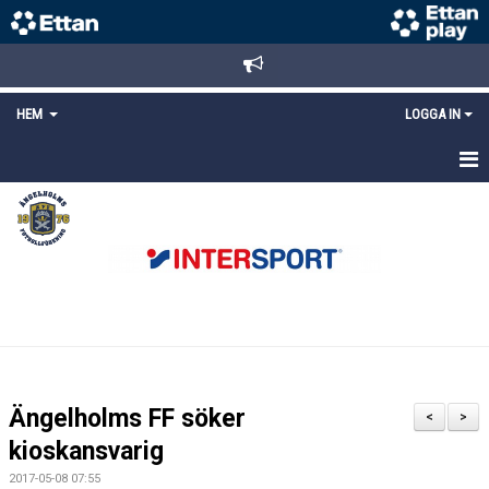
HEM
LOGGA IN
STARTSIDA
NYHETER
ANMÄLAN/REGISTRERING
POLICYS
FÖRKÖP BILJETTER
Ängelholms FF söker
<
>
LÄNKAR
kioskansvarig
2017-05-08 07:55