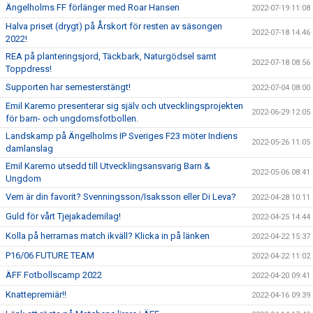
Ängelholms FF förlänger med Roar Hansen
2022-07-19 11:08
Halva priset (drygt) på Årskort för resten av säsongen
2022-07-18 14:46
2022!
REA på planteringsjord, Täckbark, Naturgödsel samt
2022-07-18 08:56
Toppdress!
Supporten har semesterstängt!
2022-07-04 08:00
Emil Karemo presenterar sig själv och utvecklingsprojekten
2022-06-29 12:05
för barn- och ungdomsfotbollen.
Landskamp på Ängelholms IP Sveriges F23 möter Indiens
2022-05-26 11:05
damlanslag
Emil Karemo utsedd till Utvecklingsansvarig Barn &
2022-05-06 08:41
Ungdom
Vem är din favorit? Svenningsson/Isaksson eller Di Leva?
2022-04-28 10:11
Guld för vårt Tjejakademilag!
2022-04-25 14:44
Kolla på herrarnas match ikväll? Klicka in på länken
2022-04-22 15:37
P16/06 FUTURE TEAM
2022-04-22 11:02
ÄFF Fotbollscamp 2022
2022-04-20 09:41
Knattepremiär!!
2022-04-16 09:39