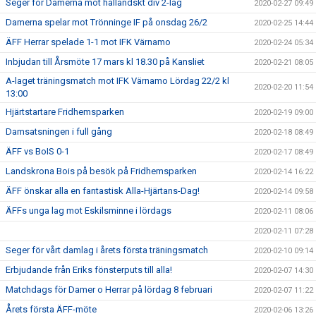
Seger för Damerna mot halländskt div 2-lag
2020-02-27 09:49
Damerna spelar mot Trönninge IF på onsdag 26/2
2020-02-25 14:44
ÄFF Herrar spelade 1-1 mot IFK Värnamo
2020-02-24 05:34
Inbjudan till Årsmöte 17 mars kl 18.30 på Kansliet
2020-02-21 08:05
A-laget träningsmatch mot IFK Värnamo Lördag 22/2 kl
2020-02-20 11:54
13:00
Hjärtstartare Fridhemsparken
2020-02-19 09:00
Damsatsningen i full gång
2020-02-18 08:49
ÄFF vs BoIS 0-1
2020-02-17 08:49
Landskrona Bois på besök på Fridhemsparken
2020-02-14 16:22
ÄFF önskar alla en fantastisk Alla-Hjärtans-Dag!
2020-02-14 09:58
ÄFFs unga lag mot Eskilsminne i lördags
2020-02-11 08:06
2020-02-11 07:28
Seger för vårt damlag i årets första träningsmatch
2020-02-10 09:14
Erbjudande från Eriks fönsterputs till alla!
2020-02-07 14:30
Matchdags för Damer o Herrar på lördag 8 februari
2020-02-07 11:22
Årets första ÄFF-möte
2020-02-06 13:26