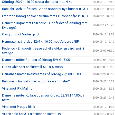
Söndag, 20/9 kl 16.00 spelar damerna mot Nike
2020-09-19 18:52
Backahill och Stiftelsen Gripen sponsrar nya bussar till ÄFF
2020-09-19 06:21
I morgon lördag spelar herrarna mot FC Rosengård kl 16.00
2020-09-18 09:33
Damerna sopar rent i sin serie. Hur går det på onsdag mot
2020-09-14 10:40
Kvidinge?
Oavgjort mot Varbergs GIF
2020-09-12 19:58
Herrmatch på lördag 12/9 kl 16.00 mot Varbergs GIF
2020-09-10 12:10
Federico - En sportintresserad kille söker en värdfamilj i
2020-09-07 08:30
Sverige
Damerna möter Fortuna på lördag 5/9 kl 15.00
2020-09-04 15:01
Lucas Ohlander ansluter till ÄFF’s A-trupp
2020-09-03 16:58
Herrarnas match livestreamas på lördag 29/8 kl 16.00
2020-08-27 08:38
Behöver ni ha hjälp med att putsa era fönster?
2020-08-25 10:58
Vinst mot IFK Malmö
2020-08-24 15:32
Damerna möter Kullabygden på lördag, 22/8 kl 14.00 på
2020-08-21 12:42
nätet
Vinst mot Prespa Birlik
2020-08-17 11:31
Vilken helg för ÄFFs seniorlag samt P19!
2020-08-17 08:21