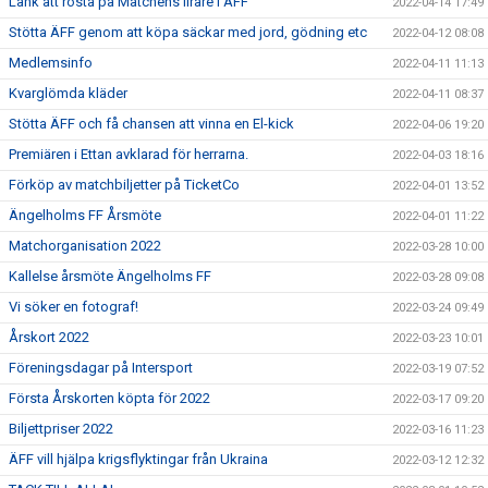
Länk att rösta på Matchens lirare i ÄFF
2022-04-14 17:49
Stötta ÄFF genom att köpa säckar med jord, gödning etc
2022-04-12 08:08
Medlemsinfo
2022-04-11 11:13
Kvarglömda kläder
2022-04-11 08:37
Stötta ÄFF och få chansen att vinna en El-kick
2022-04-06 19:20
Premiären i Ettan avklarad för herrarna.
2022-04-03 18:16
Förköp av matchbiljetter på TicketCo
2022-04-01 13:52
Ängelholms FF Årsmöte
2022-04-01 11:22
Matchorganisation 2022
2022-03-28 10:00
Kallelse årsmöte Ängelholms FF
2022-03-28 09:08
Vi söker en fotograf!
2022-03-24 09:49
Årskort 2022
2022-03-23 10:01
Föreningsdagar på Intersport
2022-03-19 07:52
Första Årskorten köpta för 2022
2022-03-17 09:20
Biljettpriser 2022
2022-03-16 11:23
ÄFF vill hjälpa krigsflyktingar från Ukraina
2022-03-12 12:32