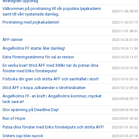
strategiskt uppdrag
Välkommen på provträning till vår populära tjejakademi
2023-11-06 08:03
samt till vårt nystartade damlag.
Provträning med pojkakademin!
2023-11-02 07:19
2023-11-01 08:01
ÄFF-vänner
2023-10-26 07:49
Ängelholms FF startar åter damlag!
2023-10-24 11:30
Extra föreningsstämma för val av revisor
2023-10-23 13:57
En vecka kvar! Stöd ÄFF med 300kr när du putsar dina
2023-10-23 10:33
fönster med Eriks fönsterputs!
Förboka din gran och stötta ÄFF och samhället i stort!
2023-10-16 09:16
Stöd ÄFF o köpa Julkalender o Idrottsrabatten
2023-10-12 09:56
Ängelholms FF- en kraft i Ängelholms kommun, mycket
2023-09-06 09:19
tack vare er!
Stor spänning på Deadline Day!
2023-09-04 09:34
Run of Hope
2023-09-01 09:33
Putsa dina fönster med Eriks fönsterputs och stötta ÄFF!
2023-07-31 09:52
Sisters cup blev succé
2023-07-05 07:18