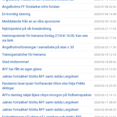
Ängelholms FF förstärker inför hösten
2020-07-08 20:50
En konstig säsong
2020-07-04 14:48
Meddelande från en av våra sponsorer
2020-06-30 13:04
Nybörjarstrul på vår livesändning
2020-06-27 17:54
Hemmapremiär för herrarna lördag 27/6 kl 16.00. Kan ses
2020-06-26 17:54
via länk
Ängelholmsföreningar i samarbete på stan v. 33
2020-06-25 11:39
Träningsmatcher för herrarna
2020-06-18 12:18
Glad midsommar!
2020-06-18 08:56
ÄFF har fått en egen glass.
2020-06-16 13:30
Jakten fortsätter! Stötta ÄFF samt rädda Lergöken!
2020-06-15 13:51
Pandemin lever tyvärr fortfarande! Glöm inte följa FHMs
2020-06-14 20:33
riktlinjer.
ÄFFs damlag säljer Bjäre chips imorgon på fridhemsparken
2020-06-12 14:15
Jakten fortsätter! Stötta ÄFF samt rädda Lergöken!
2020-06-11 08:09
Jakten fortsätter! Stötta ÄFF samt rädda Lergöken!
2020-06-08 08:29
Fortsättningen på jakten på Lergöken och stötta ÄFF