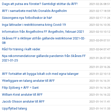
Dags att putsa era fönster? Samtidigt stöttar du ÄFF!
2021-02-26 08:51
ÄFF i samarbete med Mc Donalds Ängelholm
2021-02-17 18:59
Säsongens nya fotbollsskor är här!
2021-02-17 11:24
Inga lättnader i restriktionerna kring Covid-19
2021-02-16 10:35
Information från Ängelholms FF Ängelholm, februari 2021
2021-02-10 10:12
Skånes FF:s riktlinjer utifrån gällande restriktioner 2021-02-
2021-02-09 07:51
08
Råd för träning i kallt väder.
2021-02-04 07:47
Nya rekommendationer gällande pandemin från Skånes FF
2021-01-26 07:43
2021-01-25
2021-01-23 16:26
ÄFF fortsätter att bygga lokalt och med egna talanger
2021-01-22 10:13
Ytterliggare en talang ansluter till ÄFF
2021-01-16 16:31
Filip Sjöberg + ÄFF = Sant
2021-01-16 16:24
William Kvist ansluter till ÄFF
2021-01-16 16:22
Jacob Olsson ansluter till ÄFF
2021-01-14 11:41
Uppflyttad talang
2021-01-14 11:33