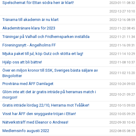
Spelschemat för Ettan södra herr är klart!
2023-01-11 08:32
2022-12-27 10:10
Tränarna till akademin är nu klart
2022-12-16 08:59
Akademitränare klara för 2023
2022-11-22 08:45
Träningar på Valhall och Fridhemsparken inställda
2022-11-21 11:34
Föreningsnytt - Ängelholms FF
2022-11-16 09:31
Mjuka paket till jul, köp Gutz och stötta ert lag!
2022-11-14 10:29
Hjälp oss att bli bättre!
2022-11-08 10:37
Över en miljon kronor till SSK, Sveriges bästa säljare av
2022-11-02 15:20
Bingolotter
Provträna med ÄFF Damlaget
2022-10-24 09:03
Glöm inte att det är gratis inträde på herrarnas match i
2022-10-21 09:27
morgon!
Gratis inträde lördag 22/10, Herrarna mot Tvååker!
2022-10-15 09:03
Visst har ÄFF den snyggaste tröjan i Ettan!
2022-10-05 09:29
Nätverksträff med Eleanor o Andreas!
2022-09-30 10:43
Medlemsinfo augusti 2022
2022-08-05 08:29