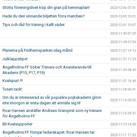
Stötta föreningslivet köp din gran på hemmaplan!
2023-12-06 07:31
Hade du den vinnande biljetten förra matchen?
2023-12-05 10:01
Tips och råd för träning i kallt väder
2023-12-01 10:07
2023-11-30 07:29
2023-11-28 07:59
Planerna på Fridhemsparken idag månd
2023-11-27 14:12
Julklappstips!
2023-11-27 11:29
Ängelholms FF Söker Tränare och Assisterande till
2023-11-24 08:49
Akademi (P15, P17, P19)
Kvalspurt !!!
2023-11-21 16:44
Tusen tack!
2023-11-18 06:01
Om du är intresserad av vår populära pojkakademi glöm
2023-11-16 09:25
inte imorgon är sista dagen att anmäla sig til
Roar Hansen anställer Andreas Granqvist som ny tränare
2023-11-15 09:37
för Ängelholms FF
Bli Kvalsupporter
2023-11-13 14:30
Ängelholms FF förnyar ledarskapet: Roar Hansen tar
2023-11-11 17:22