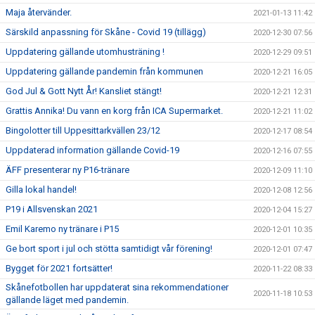
Maja återvänder.
2021-01-13 11:42
Särskild anpassning för Skåne - Covid 19 (tillägg)
2020-12-30 07:56
Uppdatering gällande utomhusträning !
2020-12-29 09:51
Uppdatering gällande pandemin från kommunen
2020-12-21 16:05
God Jul & Gott Nytt År! Kansliet stängt!
2020-12-21 12:31
Grattis Annika! Du vann en korg från ICA Supermarket.
2020-12-21 11:02
Bingolotter till Uppesittarkvällen 23/12
2020-12-17 08:54
Uppdaterad information gällande Covid-19
2020-12-16 07:55
ÄFF presenterar ny P16-tränare
2020-12-09 11:10
Gilla lokal handel!
2020-12-08 12:56
P19 i Allsvenskan 2021
2020-12-04 15:27
Emil Karemo ny tränare i P15
2020-12-01 10:35
Ge bort sport i jul och stötta samtidigt vår förening!
2020-12-01 07:47
Bygget för 2021 fortsätter!
2020-11-22 08:33
Skånefotbollen har uppdaterat sina rekommendationer
2020-11-18 10:53
gällande läget med pandemin.