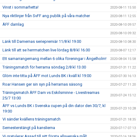
Vinst i sommarhetta!
2020-08-11 15:50
Nya riktlinjer från SvFF ang publik på våra matcher
2020-08-11 12:55
ÄFF damlag
2020-08-10 09:57
2020-08-10 09:32
Länk till Damernas seriepremiär 11/8 kl 19.00
2020-08-10 08:30
Länk till att se herrmatchen live lördag 8/8 kl 16.00
2020-08-07 12:17
Ett samarrangemang mellan 6 olika föreningar i Ängelholm!
2020-08-04 15:58
Träningsmatch för herrarna söndag 2/8 kl 13.00
2020-07-31 11:22
Glöm inte titta på ÄFF mot Lunds BK i kväll kl 19:00
2020-07-30 16:13
Roar Hansen ger sin syn på herrarnas säsong
2020-07-27 11:20
Träningsmatch ÄFF Dam vs Eskilsminne - Livestreamas
2020-07-24 15:12
25/7 13:00
ÄFF vs Lunds BK i Svenska cupen på din dator den 30/7, kl
2020-07-23 10:28
19:00
Vi sänder kvällens träningsmatch
2020-07-21 18:35
Semesterstängt på kanslierna
2020-07-17 07:13
Vi gratulerar Assad till sitt första allsvenska mål!
2020-07-16 18:56