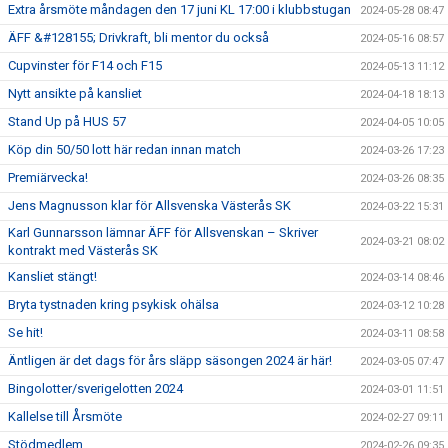
Extra årsmöte måndagen den 17 juni KL 17:00 i klubbstugan
2024-05-28 08:47
ÄFF &#128155; Drivkraft, bli mentor du också
2024-05-16 08:57
Cupvinster för F14 och F15
2024-05-13 11:12
Nytt ansikte på kansliet
2024-04-18 18:13
Stand Up på HUS 57
2024-04-05 10:05
Köp din 50/50 lott här redan innan match
2024-03-26 17:23
Premiärvecka!
2024-03-26 08:35
Jens Magnusson klar för Allsvenska Västerås SK
2024-03-22 15:31
Karl Gunnarsson lämnar ÄFF för Allsvenskan – Skriver
2024-03-21 08:02
kontrakt med Västerås SK
Kansliet stängt!
2024-03-14 08:46
Bryta tystnaden kring psykisk ohälsa
2024-03-12 10:28
Se hit!
2024-03-11 08:58
Äntligen är det dags för års släpp säsongen 2024 är här!
2024-03-05 07:47
Bingolotter/sverigelotten 2024
2024-03-01 11:51
Kallelse till Årsmöte
2024-02-27 09:11
Stödmedlem
2024-02-26 09:35