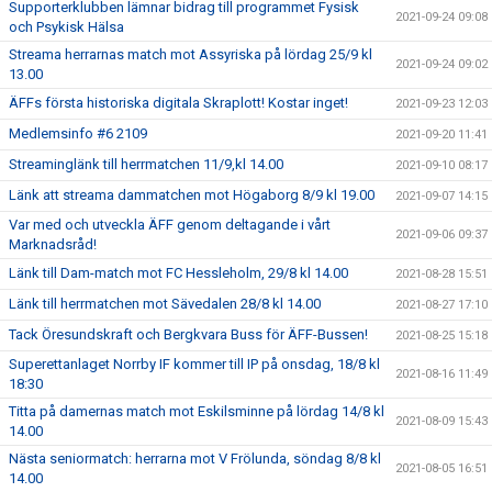
Supporterklubben lämnar bidrag till programmet Fysisk
2021-09-24 09:08
och Psykisk Hälsa
Streama herrarnas match mot Assyriska på lördag 25/9 kl
2021-09-24 09:02
13.00
ÄFFs första historiska digitala Skraplott! Kostar inget!
2021-09-23 12:03
Medlemsinfo #6 2109
2021-09-20 11:41
Streaminglänk till herrmatchen 11/9,kl 14.00
2021-09-10 08:17
Länk att streama dammatchen mot Högaborg 8/9 kl 19.00
2021-09-07 14:15
Var med och utveckla ÄFF genom deltagande i vårt
2021-09-06 09:37
Marknadsråd!
Länk till Dam-match mot FC Hessleholm, 29/8 kl 14.00
2021-08-28 15:51
Länk till herrmatchen mot Sävedalen 28/8 kl 14.00
2021-08-27 17:10
Tack Öresundskraft och Bergkvara Buss för ÄFF-Bussen!
2021-08-25 15:18
Superettanlaget Norrby IF kommer till IP på onsdag, 18/8 kl
2021-08-16 11:49
18:30
Titta på damernas match mot Eskilsminne på lördag 14/8 kl
2021-08-09 15:43
14.00
Nästa seniormatch: herrarna mot V Frölunda, söndag 8/8 kl
2021-08-05 16:51
14.00