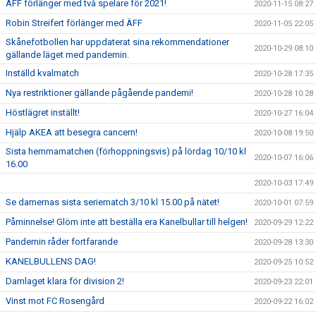
ÄFF förlänger med två spelare för 2021!
2020-11-15 08:27
Robin Streifert förlänger med ÄFF
2020-11-05 22:05
Skånefotbollen har uppdaterat sina rekommendationer
2020-10-29 08:10
gällande läget med pandemin.
Inställd kvalmatch
2020-10-28 17:35
Nya restriktioner gällande pågående pandemi!
2020-10-28 10:28
Höstlägret inställt!
2020-10-27 16:04
Hjälp AKEA att besegra cancern!
2020-10-08 19:50
Sista hemmamatchen (förhoppningsvis) på lördag 10/10 kl
2020-10-07 16:06
16.00
2020-10-03 17:49
Se damernas sista seriematch 3/10 kl 15.00 på nätet!
2020-10-01 07:59
Påminnelse! Glöm inte att beställa era Kanelbullar till helgen!
2020-09-29 12:22
Pandemin råder fortfarande
2020-09-28 13:30
KANELBULLENS DAG!
2020-09-25 10:52
Damlaget klara för division 2!
2020-09-23 22:01
Vinst mot FC Rosengård
2020-09-22 16:02