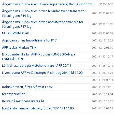
Ängelholms FF söker en Utvecklingsansvarig Barn & Ungdom
2021-12-30
Ängelholms FF söker en driven huvudansvarig tränare för
2021-12-29 09:00
föreningens P19-lag
Ängelholms FF söker en driven assisterande tränare för
2021-12-21 15:30
föreningens P17-lag
MEDLEMSINFO #8
2021-12-20 08:01
Anja Larsson ny huvudtränare för P17
2021-12-15 16:29
ÄFF tackar Markus Tilly
2021-12-12 08:00
Erbjudande till alla i ÄFF! Köp din KUNGSGRAN på
2021-11-30 10:17
ENKEGÅRDEN!
Länk till att rösta på Matchens lirare i ÄFF 29/11
2021-11-28 12:12
Livestreama ÄFF vs Dalstorps IF söndag 28/11 kl 14.00
2021-11-26 15:28
2021-11-25 09:14
Robin Streifert, årets Målvakt i div2
2021-11-24 14:16
Ny organisation
2021-11-16 11:34
Rösta på matchens lirare i ÄFF
2021-11-13 13:23
Näst sista hemmamatchen, lördag 13/11 kl 14:00
2021-11-12 08:54