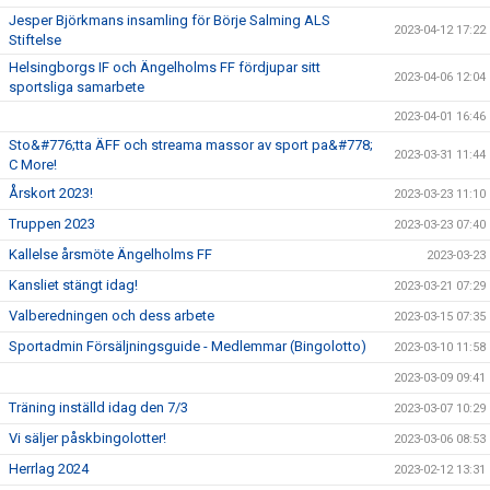
Jesper Björkmans insamling för Börje Salming ALS
2023-04-12 17:22
Stiftelse
Helsingborgs IF och Ängelholms FF fördjupar sitt
2023-04-06 12:04
sportsliga samarbete
2023-04-01 16:46
Sto&#776;tta ÄFF och streama massor av sport pa&#778;
2023-03-31 11:44
C More!
Årskort 2023!
2023-03-23 11:10
Truppen 2023
2023-03-23 07:40
Kallelse årsmöte Ängelholms FF
2023-03-23
Kansliet stängt idag!
2023-03-21 07:29
Valberedningen och dess arbete
2023-03-15 07:35
Sportadmin Försäljningsguide - Medlemmar (Bingolotto)
2023-03-10 11:58
2023-03-09 09:41
Träning inställd idag den 7/3
2023-03-07 10:29
Vi säljer påskbingolotter!
2023-03-06 08:53
Herrlag 2024
2023-02-12 13:31