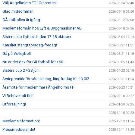
Välj Ängelholms FF i Gräsroten!
2026-06-24 07:48
Glad midsommar!
2026-06-18 08:50
GÅ-fotbollen är igång
2026-06-12 07:00
Medlemsförmån hos Lyft & Byggmaskiner AB
2026-06-10 07:36
Sisters cup flyttas till den 17-18 oktober
2026-06-04 17:14
Kansliet stängt torsdag-fredag!
2026-05-27 11:31
Gå på Volleyboll!
2026-05-21 11:18
Nu är det dax för Gå fotboll för +60
2026-05-05 11:43
Sisters cup 27-28 juni
2026-04-23 09:18
Seriepremiär för vårt Herrlag, långfredag KL 13:00!
2026-03-31 11:24
Årsmöte för medlemmar i Ängelholms FF
2026-02-23 10:31
Vi Behöver bli fler!
2026-02-18 09:27
Utförsäljning!
2026-01-29 09:25
2025-12-15 09:23
Medlemsinformation!
2025-12-12 11:56
Pressmeddelande!
2025-12-11 13:29