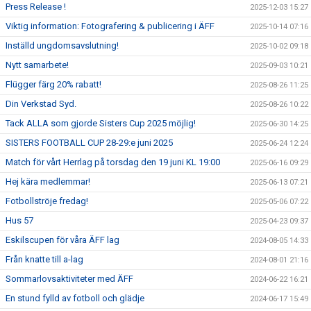
Press Release !
2025-12-03 15:27
Viktig information: Fotografering & publicering i ÄFF
2025-10-14 07:16
Inställd ungdomsavslutning!
2025-10-02 09:18
Nytt samarbete!
2025-09-03 10:21
Flügger färg 20% rabatt!
2025-08-26 11:25
Din Verkstad Syd.
2025-08-26 10:22
Tack ALLA som gjorde Sisters Cup 2025 möjlig!
2025-06-30 14:25
SISTERS FOOTBALL CUP 28-29:e juni 2025
2025-06-24 12:24
Match för vårt Herrlag på torsdag den 19 juni KL 19:00
2025-06-16 09:29
Hej kära medlemmar!
2025-06-13 07:21
Fotbollströje fredag!
2025-05-06 07:22
Hus 57
2025-04-23 09:37
Eskilscupen för våra ÄFF lag
2024-08-05 14:33
Från knatte till a-lag
2024-08-01 21:16
Sommarlovsaktiviteter med ÄFF
2024-06-22 16:21
En stund fylld av fotboll och glädje
2024-06-17 15:49