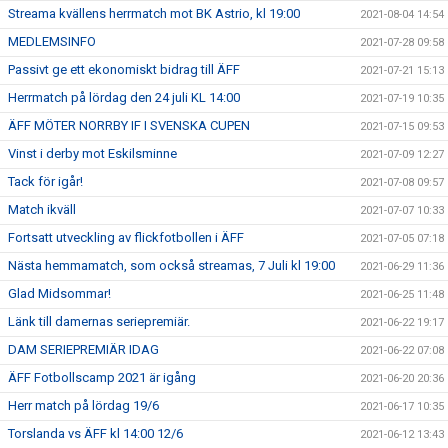
Streama kvällens herrmatch mot BK Astrio, kl 19:00
2021-08-04 14:54
MEDLEMSINFO
2021-07-28 09:58
Passivt ge ett ekonomiskt bidrag till ÄFF
2021-07-21 15:13
Herrmatch på lördag den 24 juli KL 14:00
2021-07-19 10:35
ÄFF MÖTER NORRBY IF I SVENSKA CUPEN
2021-07-15 09:53
Vinst i derby mot Eskilsminne
2021-07-09 12:27
Tack för igår!
2021-07-08 09:57
Match ikväll
2021-07-07 10:33
Fortsatt utveckling av flickfotbollen i ÄFF
2021-07-05 07:18
Nästa hemmamatch, som också streamas, 7 Juli kl 19:00
2021-06-29 11:36
Glad Midsommar!
2021-06-25 11:48
Länk till damernas seriepremiär.
2021-06-22 19:17
DAM SERIEPREMIÄR IDAG
2021-06-22 07:08
ÄFF Fotbollscamp 2021 är igång
2021-06-20 20:36
Herr match på lördag 19/6
2021-06-17 10:35
Torslanda vs ÄFF kl 14:00 12/6
2021-06-12 13:43