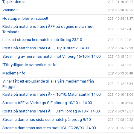
Tjejakademin
2021-11-10 09:17
Varning !!
2021-10-28 09:55
Höstcupen blev en succé!!
2021-10-24 18:37
Rösta på matchens lirare i ÄFF på dagens match mot
2021-10-23 12:41
Torslanda.
Länk att streama herrmatchen på lördag 23/10
2021-10-21 10:51
Rösta på Matchens lirare i ÄFF, 16/10 start kl 14.00
2021-10-16 12:23
Streaming av herrarnas match mot Vinberg 16/10 kl 14.00
2021-10-15 10:11
”Förtydligande av medlemsinfo!
2021-10-13 13:31
Medlemsinfo
2021-10-13 06:48
Vi har fått ett erbjudande till alla våra medlemmar från
2021-10-12 13:34
Flügger!
Rösta på matchens lirare i ÄFF, 10/10. Matchstart kl 14.00
2021-10-10 11:04
Streama ÄFF vs Varbergs GIF söndag 10/10 kl 14:00
2021-10-10 08:05
Rösta på matchens lirare i ÄFF Dam, lördag 9/10 kl 14.00
2021-10-09 12:57
Streama damernas sista seriematch på lördag 9/10
2021-10-08 10:22
Streama damernas matchen mot HGH FC 26/9 kl 14.00
2021-09-25 15:23