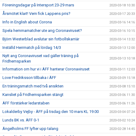
Föreningsdagar på Intersport 23-29 mars
2020-03-18 10:30
Årsmötet klart! Vem fick Lappens pris?
2020-03-17 20:33
Info in English about Corona
2020-03-16 14:16
Spela hemmamatcher ute ang Coronaviruset?
2020-03-16 10:15
Björn Westerblad avslutar sin fotbollskarriär
2020-03-14 13:32
Inställd Herrmatch på lördag 14/3
2020-03-13 12:00
Nytt ang Coronaviruset vad gäller träning på
2020-03-13 10:18
Fridhemsparken
Information om hur vi i ÄFF hanterar Coronaviruset
2020-03-11 12:03
Love Fredriksson tillbaka i ÄFF
2020-03-09 15:18
En träningsmatch med två ansikten
2020-03-08 15:10
Kansliet på Fridhemsparken stängt
2020-03-06 11:30
ÄFF förstärker ledarstaben
2020-03-06 11:26
Lokalderby Vejby - ÄFF på tisdag den 10 mars KL 19.00
2020-03-04 07:24
Lunds BK vs. ÄFF 0-1
2020-03-02 10:24
Ängelholms FF lyfter upp talang
2020-02-28 14:45