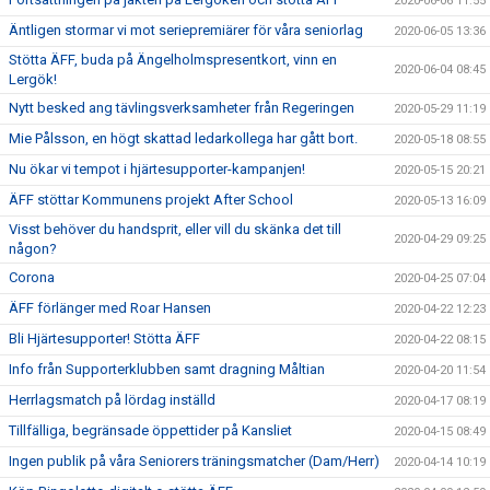
2020-06-06 11:55
Äntligen stormar vi mot seriepremiärer för våra seniorlag
2020-06-05 13:36
Stötta ÄFF, buda på Ängelholmspresentkort, vinn en
2020-06-04 08:45
Lergök!
Nytt besked ang tävlingsverksamheter från Regeringen
2020-05-29 11:19
Mie Pålsson, en högt skattad ledarkollega har gått bort.
2020-05-18 08:55
Nu ökar vi tempot i hjärtesupporter-kampanjen!
2020-05-15 20:21
ÄFF stöttar Kommunens projekt After School
2020-05-13 16:09
Visst behöver du handsprit, eller vill du skänka det till
2020-04-29 09:25
någon?
Corona
2020-04-25 07:04
ÄFF förlänger med Roar Hansen
2020-04-22 12:23
Bli Hjärtesupporter! Stötta ÄFF
2020-04-22 08:15
Info från Supporterklubben samt dragning Måltian
2020-04-20 11:54
Herrlagsmatch på lördag inställd
2020-04-17 08:19
Tillfälliga, begränsade öppettider på Kansliet
2020-04-15 08:49
Ingen publik på våra Seniorers träningsmatcher (Dam/Herr)
2020-04-14 10:19