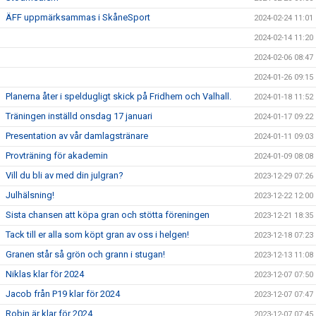
ÄFF uppmärksammas i SkåneSport
2024-02-24 11:01
2024-02-14 11:20
2024-02-06 08:47
2024-01-26 09:15
Planerna åter i speldugligt skick på Fridhem och Valhall.
2024-01-18 11:52
Träningen inställd onsdag 17 januari
2024-01-17 09:22
Presentation av vår damlagstränare
2024-01-11 09:03
Provträning för akademin
2024-01-09 08:08
Vill du bli av med din julgran?
2023-12-29 07:26
Julhälsning!
2023-12-22 12:00
Sista chansen att köpa gran och stötta föreningen
2023-12-21 18:35
Tack till er alla som köpt gran av oss i helgen!
2023-12-18 07:23
Granen står så grön och grann i stugan!
2023-12-13 11:08
Niklas klar för 2024
2023-12-07 07:50
Jacob från P19 klar för 2024
2023-12-07 07:47
Robin är klar för 2024
2023-12-07 07:45