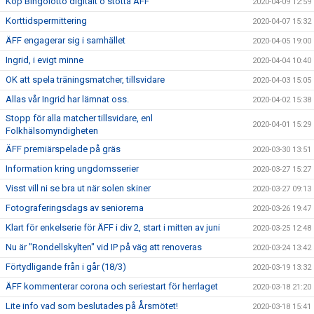
Köp Bingolotto digitalt o stötta ÄFF
2020-04-09 12:59
Korttidspermittering
2020-04-07 15:32
ÄFF engagerar sig i samhället
2020-04-05 19:00
Ingrid, i evigt minne
2020-04-04 10:40
OK att spela träningsmatcher, tillsvidare
2020-04-03 15:05
Allas vår Ingrid har lämnat oss.
2020-04-02 15:38
Stopp för alla matcher tillsvidare, enl
2020-04-01 15:29
Folkhälsomyndigheten
ÄFF premiärspelade på gräs
2020-03-30 13:51
Information kring ungdomsserier
2020-03-27 15:27
Visst vill ni se bra ut när solen skiner
2020-03-27 09:13
Fotograferingsdags av seniorerna
2020-03-26 19:47
Klart för enkelserie för ÄFF i div 2, start i mitten av juni
2020-03-25 12:48
Nu är "Rondellskylten" vid IP på väg att renoveras
2020-03-24 13:42
Förtydligande från i går (18/3)
2020-03-19 13:32
ÄFF kommenterar corona och seriestart för herrlaget
2020-03-18 21:20
Lite info vad som beslutades på Årsmötet!
2020-03-18 15:41