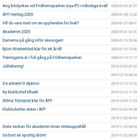
Ang bilolyckan vid Fridhemsparken (nya IP) i måndags kväll
2020-02-04 20:37
ÄFF Herrlag 2020
2020-01-28 12:02
Vill du vara med om en upplevelse för livet?
2020-01-27 08:41
Akademin 2020
2020-01-21 07:31
Damerna på gång inför säsongen!
2020-01-15 20:36
Björn Westerblad klar för ett år till
2020-01-15 10:46
Träningarna är i full gång på Fridhemsparken
2020-01-14 11:17
Julhälsning!
2019-12-20 07:42
2019-12-18 08:54
3:e advent=3 stjärnor
2019-12-15 15:16
Ny klubbchef tillsatt.
2019-12-12 11:59
Wilma Törnqvist klar för ÄFF
2019-12-09 11:53
Klubbchefen slutar i ÄFF
2019-12-02 09:58
2019-11-26 09:44
Sista veckan för akademin innan vinteruppehåll
2019-11-25 08:34
Ge bort en sportig dröm!
2019-11-22 09:50