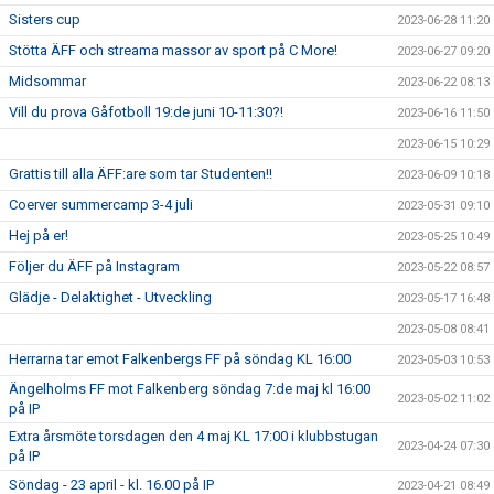
Sisters cup
2023-06-28 11:20
Stötta ÄFF och streama massor av sport på C More!
2023-06-27 09:20
Midsommar
2023-06-22 08:13
Vill du prova Gåfotboll 19:de juni 10-11:30?!
2023-06-16 11:50
2023-06-15 10:29
Grattis till alla ÄFF:are som tar Studenten!!
2023-06-09 10:18
Coerver summercamp 3-4 juli
2023-05-31 09:10
Hej på er!
2023-05-25 10:49
Följer du ÄFF på Instagram
2023-05-22 08:57
Glädje - Delaktighet - Utveckling
2023-05-17 16:48
2023-05-08 08:41
Herrarna tar emot Falkenbergs FF på söndag KL 16:00
2023-05-03 10:53
Ängelholms FF mot Falkenberg söndag 7:de maj kl 16:00
2023-05-02 11:02
på IP
Extra årsmöte torsdagen den 4 maj KL 17:00 i klubbstugan
2023-04-24 07:30
på IP
Söndag - 23 april - kl. 16.00 på IP
2023-04-21 08:49