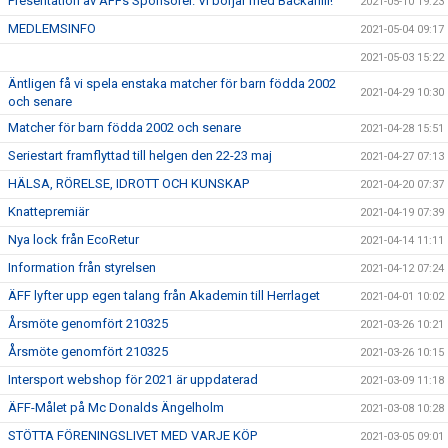
Presentation av ÄFFs Sponsorer. Vi börjar med Backahill!
2021-05-10 19:23
MEDLEMSINFO
2021-05-04 09:17
2021-05-03 15:22
Äntligen få vi spela enstaka matcher för barn födda 2002
2021-04-29 10:30
och senare
Matcher för barn födda 2002 och senare
2021-04-28 15:51
Seriestart framflyttad till helgen den 22-23 maj
2021-04-27 07:13
HÄLSA, RÖRELSE, IDROTT OCH KUNSKAP
2021-04-20 07:37
Knattepremiär
2021-04-19 07:39
Nya lock från EcoRetur
2021-04-14 11:11
Information från styrelsen
2021-04-12 07:24
ÄFF lyfter upp egen talang från Akademin till Herrlaget
2021-04-01 10:02
Årsmöte genomfört 210325
2021-03-26 10:21
Årsmöte genomfört 210325
2021-03-26 10:15
Intersport webshop för 2021 är uppdaterad
2021-03-09 11:18
ÄFF-Målet på Mc Donalds Ängelholm
2021-03-08 10:28
STÖTTA FÖRENINGSLIVET MED VARJE KÖP
2021-03-05 09:01