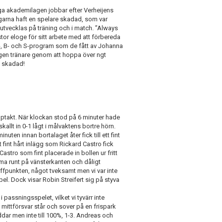
ga akademilagen jobbar efter Verheijens
ngarna haft en spelare skadad, som var
t utvecklas på träning och i match. ”Always
stor eloge för sitt arbete med att förbereda
 A-, B- och S-program som de fått av Johanna
n egen tränare genom att hoppa över ngt
i skadad!
takt. När klockan stod på 6 minuter hade
kallt in 0-1 lågt i målvaktens bortre hörn.
uten innan bortalaget åter fick till ett fint
 fint hårt inlägg som Rickard Castro fick
Castro som fint placerade in bollen ur fritt
ma runt på vänsterkanten och dåligt
affpunkten, något tveksamt men vi var inte
el. Dock visar Robin Streifert sig på styva
 passningsspelet, vilket vi tyvärr inte
ittförsvar står och sover på en frispark
dar men inte till 100%, 1-3. Andreas och