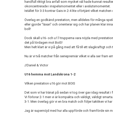
handfull riktigt bra anfall som mycket väl hade kunnat resultera
okoncentrerade i inspelsmomentet eller i avslutsmomentet.
Istället för 3-3 kontrar Gais in 2-4 lite oförtjänt vilket matchen
Överlag en godkänd prestation, men alldeles för många spelar
eller gjorde "läxan" och orienterar sig och har planen klar innan
boll!
Dock skall u16- och u17-trupperna vara nöjda med prestatione
det på lördagen mot BoIS!
Men helt klart är vi på gång med att få till ett slagkraftigt och 
Nu är vi två matcher från seriepremiär vilket vi alla ser fram e
//Daniel & Victor
U16 hemma mot Landskrona 1-2
Vilken prestation u16 gör mot BOIS
Det som vi har tränat på sedan vi tog över gav idag resultat i 
Vi förlorar 2-1 men vi är kompakta och väldigt, väldigt smarta. V
3-1. Men överlag gör vi en bra match och följer taktiken vi har
Jag är supernöjd med hur alla uppförde och framförde sin m