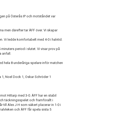
ngen på Österås IP och motståndet var
na men därefter tar ÄFF över. Vi skapar
. Vi ledde komfortabelt med 4-0 i halvtid.
 minuters period i slutet. Vi visar prov på
 anfall.
d hela 8 underåriga spelare inför matchen
ha 1, Noel Dock 1, Oskar Schröder 1
mot Hittarp med 3-0. ÄFF har en stabil
ch täckningsspelet och framförallt i
 till Alex J-H som säkert placerar in 1-0 i
 halvleken och ÄFF får spela sista 5