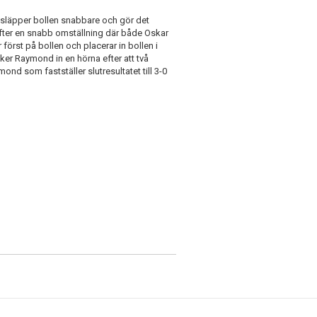
a släpper bollen snabbare och gör det
 efter en snabb omställning där både Oskar
först på bollen och placerar in bollen i
ker Raymond in en hörna efter att två
ond som fastställer slutresultatet till 3-0