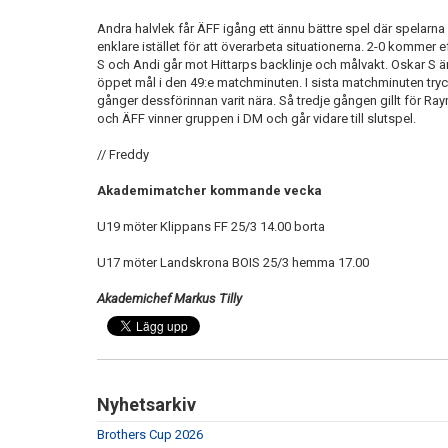
Andra halvlek får ÄFF igång ett ännu bättre spel där spelarn
enklare istället för att överarbeta situationerna. 2-0 kommer
S och Andi går mot Hittarps backlinje och målvakt. Oskar S är 
öppet mål i den 49:e matchminuten. I sista matchminuten tryc
gånger dessförinnan varit nära. Så tredje gången gillt för Raym
och ÄFF vinner gruppen i DM och går vidare till slutspel.
// Freddy
Akademimatcher kommande vecka
U19 möter Klippans FF 25/3 14.00 borta
U17 möter Landskrona BOIS 25/3 hemma 17.00
Akademichef Markus Tilly
Nyhetsarkiv
Brothers Cup 2026