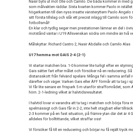
Nasir byts ut mot Olle och Camilo. De båda kommer in med go
som målvakten räddar. Sista kvarten kommer Paolo in istället 
högerkanten till den nyss insatte vänsteryttern Paolo Angelo
sitt första tillslag och slår ett precist inlägg till Camilo som fö
fotbollsmål!
En klar och tydlig seger men prestationen lämnar en del i övr
motstånd väntar i U19 Allsvenskan södra om mindre än två v
Målskyttar: Richard Castro 2, Nasir Abdalle och Camilo Alas
U17 hemma mot GAIS 2-4 (2-1)
Vi startar matchen bra. 1-0 kommer lite turligt efter en styrn
Gais sätter fart efter målet och försöker nå en reducering. S
distansskott från felvänd spelare. Många fel i samma anfall r
därefter och väger. Varken Gais eller ÄFF förmår att ta tag i sp
Vi får lite senare en frispark 5 m utanför straffområdet, som
hörn. 2-1-ledning vilket är halvtidsresultatet.
I halvtid lovar vi varandra att ta tag i matchen och börja föra
spelmässigt och Gais får in 2-2, inte helt otagbart eller tillräck
2-3 kommer på en fast situation, på främre ytan där det är 4 Ga
alldeles för bolltittande, vilket straffar oss!
Vi försöker få till en reducering och börjar nu få rejält tryck 