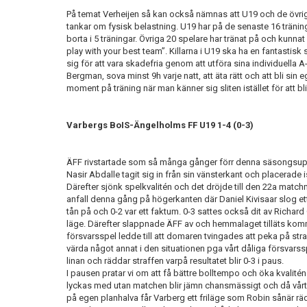
På temat Verheijen så kan också nämnas att U19 och de övri
tankar om fysisk belastning. U19 har på de senaste 16 träni
borta i 5 träningar. Övriga 20 spelare har tränat på och kunna
play with your best team”. Killarna i U19 ska ha en fantastisk 
sig för att vara skadefria genom att utföra sina individuella
Bergman, sova minst 9h varje natt, att äta rätt och att bli si
moment på träning när man känner sig sliten istället för att bl
Varbergs BoIS-Ängelholms FF U19 1-4 (0-3)
ÄFF rivstartade som så många gånger förr denna säsongsupp
Nasir Abdalle tagit sig in från sin vänsterkant och placerade is
Därefter sjönk spelkvalitén och det dröjde till den 22a matchmin
anfall denna gång på högerkanten där Daniel Kivisaar slog ett
tån på och 0-2 var ett faktum. 0-3 sattes också dit av Richard 
läge. Därefter slappnade ÄFF av och hemmalaget tilläts kom
försvarsspel ledde till att domaren tvingades att peka på str
värda något annat i den situationen pga vårt dåliga försvarssp
linan och räddar straffen varpå resultatet blir 0-3 i paus.
I pausen pratar vi om att få bättre bolltempo och öka kvalitén i
lyckas med utan matchen blir jämn chansmässigt och då vårt m
på egen planhalva får Varberg ett friläge som Robin sånär räd