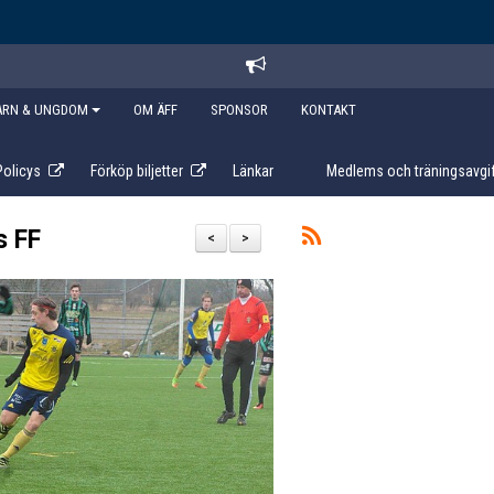
ARN & UNGDOM
OM ÄFF
SPONSOR
KONTAKT
Policys
Förköp biljetter
Länkar
Medlems och träningsavgif
s FF
<
>