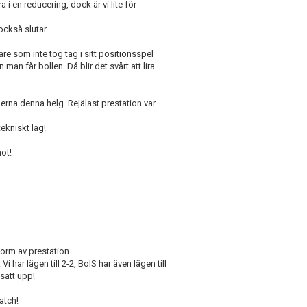
 i en reducering, dock är vi lite för
 också slutar.
e som inte tog tag i sitt positionsspel
 man får bollen. Då blir det svårt att lira
rna denna helg. Rejälast prestation var
tekniskt lag!
mot!
form av prestation.
i har lägen till 2-2, BoIS har även lägen till
 satt upp!
atch!