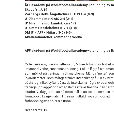
ÄFF akademi på Worldfootballacademy-utbildning av 
Skadefritt U19
Varbergs BoIS-Ängelholms FF U19 1-4 (0-3)
U17 hemma mot GAIS 2-4 (2-1)
U16 hemma mot Landskrona 1-2
U15 mot Hässleholms IF 7-1 (4-0)
DM U14 ÄFF - Hittarp 3-0 (1-0)
Akademimatcher kommande vecka
ÄFF akademi på Worldfootballacademy-utbildning av 
Calle Paulsson, Freddy Pettersson, Mikael Nilsson och Marku
Raymond Verheijens tränarutbildning. Fokus låg på att utmana
som möjligt på träningarna till matcherna. Många ”myter” so
”självklarheter” som många tränare inte tänker på. En av Verhe
bästa lag, vilket syftar på att du inte ska ha några skador och 
träningsupplägget och att spelarna inte är fräscha utan har för
skador. Verktyget för att nå detta mål är att periodisera din
formtopp till varje match. Intressant utbildning som gör att m
förhoppningsvis höjer sin ribba.
Skadefritt U19