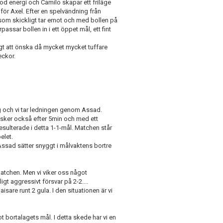
d energi och Camilo skapar ett friläge
för Axel. Efter en spelvändning från
 som skickligt tar emot och med bollen på
rpassar bollen in i ett öppet mål, ett fint
igt att önska då mycket mycket tuffare
eckor.
ing och vi tar ledningen genom Assad.
å sker också efter 5min och med ett
esulterade i detta 1-1-mål. Matchen står
elet.
 Assad sätter snyggt i målvaktens bortre
 matchen. Men vi viker oss något
ligt aggressivt försvar på 2-2....
isare runt 2 gula. I den situationen är vi
mot bortalagets mål. I detta skede har vi en