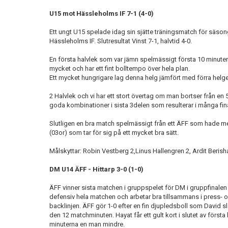
U15 mot Hässleholms IF 7-1 (4-0)
Ett ungt U15 spelade idag sin sjätte träningsmatch för säso
Hässleholms IF. Slutresultat Vinst 7-1, halvtid 4-0.
En första halvlek som var jämn spelmässigt första 10 minuter
mycket och har ett fint bolltempo över hela plan.
Ett mycket hungrigare lag denna helg jämfört med förra helgen
2 Halvlek och vi har ett stort övertag om man bortser från en 5
goda kombinationer i sista 3delen som resulterar i många fina
Slutligen en bra match spelmässigt från ett ÄFF som hade me
(03or) som tar för sig på ett mycket bra sätt.
Målskyttar: Robin Vestberg 2,Linus Hallengren 2, Ardit Beris
DM U14 ÄFF - Hittarp 3-0 (1-0)
ÄFF vinner sista matchen i gruppspelet för DM i gruppfinalen 
defensiv hela matchen och arbetar bra tillsammans i press- o
backlinjen. ÄFF gör 1-0 efter en fin djupledsboll som David slår
den 12 matchminuten. Hayat får ett gult kort i slutet av första
minuterna en man mindre.