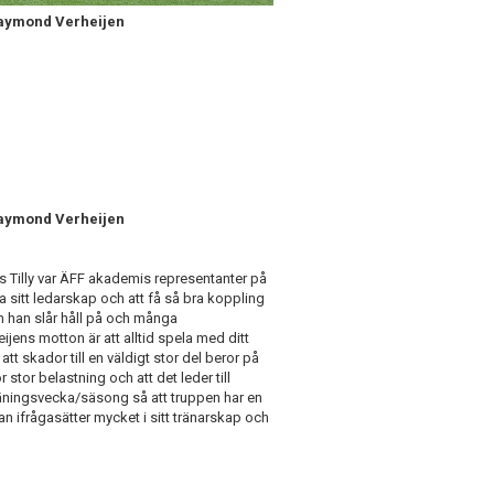
Raymond Verheijen
Raymond Verheijen
s Tilly var ÄFF akademis representanter på
 sitt ledarskap och att få så bra koppling
m han slår håll på och många
ijens motton är att alltid spela med ditt
att skador till en väldigt stor del beror på
 stor belastning och att det leder till
 träningsvecka/säsong så att truppen har en
an ifrågasätter mycket i sitt tränarskap och