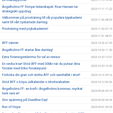
2023-11-13 14:30
Ängelholms FF förnyar ledarskapet: Roar Hansen tar
2023-11-11 17:22
strategiskt uppdrag
Välkommen på provträning till vår populära tjejakademi
2023-11-06 08:03
samt till vårt nystartade damlag.
Provträning med pojkakademin!
2023-11-02 07:19
2023-11-01 08:01
ÄFF-vänner
2023-10-26 07:49
Ängelholms FF startar åter damlag!
2023-10-24 11:30
Extra föreningsstämma för val av revisor
2023-10-23 13:57
En vecka kvar! Stöd ÄFF med 300kr när du putsar dina
2023-10-23 10:33
fönster med Eriks fönsterputs!
Förboka din gran och stötta ÄFF och samhället i stort!
2023-10-16 09:16
Stöd ÄFF o köpa Julkalender o Idrottsrabatten
2023-10-12 09:56
Ängelholms FF- en kraft i Ängelholms kommun, mycket
2023-09-06 09:19
tack vare er!
Stor spänning på Deadline Day!
2023-09-04 09:34
Run of Hope
2023-09-01 09:33