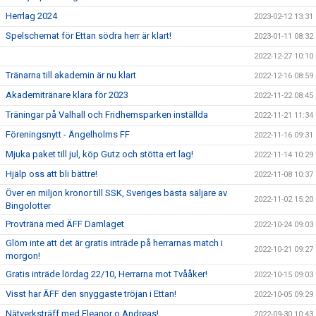
Herrlag 2024
2023-02-12 13:31
Spelschemat för Ettan södra herr är klart!
2023-01-11 08:32
2022-12-27 10:10
Tränarna till akademin är nu klart
2022-12-16 08:59
Akademitränare klara för 2023
2022-11-22 08:45
Träningar på Valhall och Fridhemsparken inställda
2022-11-21 11:34
Föreningsnytt - Ängelholms FF
2022-11-16 09:31
Mjuka paket till jul, köp Gutz och stötta ert lag!
2022-11-14 10:29
Hjälp oss att bli bättre!
2022-11-08 10:37
Över en miljon kronor till SSK, Sveriges bästa säljare av
2022-11-02 15:20
Bingolotter
Provträna med ÄFF Damlaget
2022-10-24 09:03
Glöm inte att det är gratis inträde på herrarnas match i
2022-10-21 09:27
morgon!
Gratis inträde lördag 22/10, Herrarna mot Tvååker!
2022-10-15 09:03
Visst har ÄFF den snyggaste tröjan i Ettan!
2022-10-05 09:29
Nätverksträff med Eleanor o Andreas!
2022-09-30 10:43