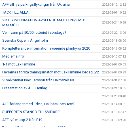
ÄFF vill hjälpa krigsflyktingar från Ukraina
2022-03-12 12:32
TACK TILL ALLA!
2022-03-01 10:52
VIKTIG INFORMATION AVSEENDE MATCH 26/2 MOT
2022-02-24 10:28
MALMÖ FF
Vem vann på 50/50-lotteriet i söndags?
2022-02-22 13:06
Svenska Cupen i Ängelholm
2022-02-18 08:00
Kompletterande information avseende planhyror 2020
2022-02-16 08:22
Medlemsinfo
2022-02-10 07:12
1-1 mot Eskilsminne
2022-02-07 09:03
Herrarnas första träningsmatch mot Eskilsminne lördag 5/2
2022-02-04 09:29
Vi välkomnar Isac Larsson från Halmstad BK.
2022-01-31 07:38
Presentation av ÄFF Herrlag
2022-01-21 10:05
2022-01-20 08:48
ÄFF förlänger med Edvin, Hallbäck och Axel
2022-01-14 08:01
SUPPORTEN STÄNGD TILLSVIDARE!
2022-01-13 07:47
ÄFF lyfter upp 2 från P19
2022-01-10 09:20