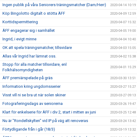
Ingen publik på våra Seniorers träningsmatcher (Dam/Herr)
2020-04-14 10:19
Köp Bingolotto digitalt o stötta ÄFF
2020-04-09 12:59
Korttidspermittering
2020-04-07 15:32
ÄFF engagerar sig i samhället
2020-04-05 19:00
Ingrid, i evigt minne
2020-04-04 10:40
OK att spela träningsmatcher, tillsvidare
2020-04-03 15:05
Allas vår Ingrid har lämnat oss.
2020-04-02 15:38
Stopp för alla matcher tillsvidare, enl
2020-04-01 15:29
Folkhälsomyndigheten
ÄFF premiärspelade på gräs
2020-03-30 13:51
Information kring ungdomsserier
2020-03-27 15:27
Visst vill ni se bra ut när solen skiner
2020-03-27 09:13
Fotograferingsdags av seniorerna
2020-03-26 19:47
Klart för enkelserie för ÄFF i div 2, start i mitten av juni
2020-03-25 12:48
Nu är "Rondellskylten" vid IP på väg att renoveras
2020-03-24 13:42
Förtydligande från i går (18/3)
2020-03-19 13:32