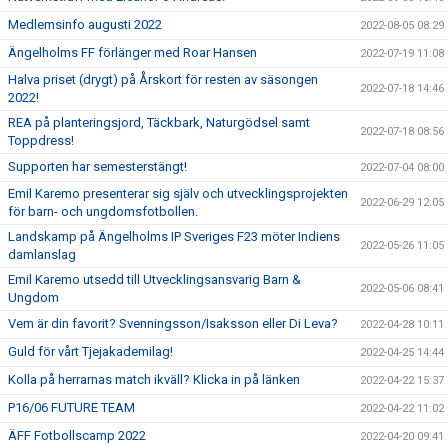
Medlemsinfo augusti 2022
2022-08-05 08:29
Ängelholms FF förlänger med Roar Hansen
2022-07-19 11:08
Halva priset (drygt) på Årskort för resten av säsongen
2022-07-18 14:46
2022!
REA på planteringsjord, Täckbark, Naturgödsel samt
2022-07-18 08:56
Toppdress!
Supporten har semesterstängt!
2022-07-04 08:00
Emil Karemo presenterar sig själv och utvecklingsprojekten
2022-06-29 12:05
för barn- och ungdomsfotbollen.
Landskamp på Ängelholms IP Sveriges F23 möter Indiens
2022-05-26 11:05
damlanslag
Emil Karemo utsedd till Utvecklingsansvarig Barn &
2022-05-06 08:41
Ungdom
Vem är din favorit? Svenningsson/Isaksson eller Di Leva?
2022-04-28 10:11
Guld för vårt Tjejakademilag!
2022-04-25 14:44
Kolla på herrarnas match ikväll? Klicka in på länken
2022-04-22 15:37
P16/06 FUTURE TEAM
2022-04-22 11:02
ÄFF Fotbollscamp 2022
2022-04-20 09:41