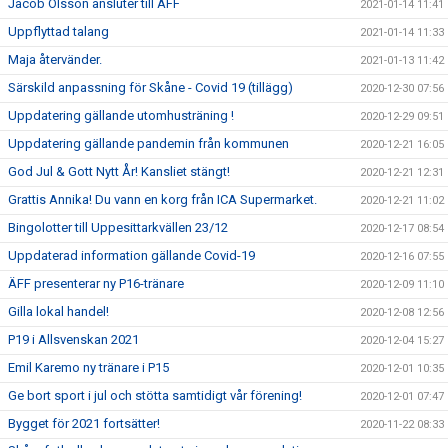
Jacob Olsson ansluter till ÄFF
2021-01-14 11:41
Uppflyttad talang
2021-01-14 11:33
Maja återvänder.
2021-01-13 11:42
Särskild anpassning för Skåne - Covid 19 (tillägg)
2020-12-30 07:56
Uppdatering gällande utomhusträning !
2020-12-29 09:51
Uppdatering gällande pandemin från kommunen
2020-12-21 16:05
God Jul & Gott Nytt År! Kansliet stängt!
2020-12-21 12:31
Grattis Annika! Du vann en korg från ICA Supermarket.
2020-12-21 11:02
Bingolotter till Uppesittarkvällen 23/12
2020-12-17 08:54
Uppdaterad information gällande Covid-19
2020-12-16 07:55
ÄFF presenterar ny P16-tränare
2020-12-09 11:10
Gilla lokal handel!
2020-12-08 12:56
P19 i Allsvenskan 2021
2020-12-04 15:27
Emil Karemo ny tränare i P15
2020-12-01 10:35
Ge bort sport i jul och stötta samtidigt vår förening!
2020-12-01 07:47
Bygget för 2021 fortsätter!
2020-11-22 08:33