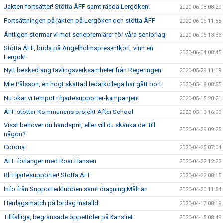
Jakten fortsätter! Stötta ÄFF samt rädda Lergöken!
2020-06-08 08:29
Fortsättningen på jakten på Lergöken och stötta ÄFF
2020-06-06 11:55
Äntligen stormar vi mot seriepremiärer för våra seniorlag
2020-06-05 13:36
Stötta ÄFF, buda på Ängelholmspresentkort, vinn en
2020-06-04 08:45
Lergök!
Nytt besked ang tävlingsverksamheter från Regeringen
2020-05-29 11:19
Mie Pålsson, en högt skattad ledarkollega har gått bort.
2020-05-18 08:55
Nu ökar vi tempot i hjärtesupporter-kampanjen!
2020-05-15 20:21
ÄFF stöttar Kommunens projekt After School
2020-05-13 16:09
Visst behöver du handsprit, eller vill du skänka det till
2020-04-29 09:25
någon?
Corona
2020-04-25 07:04
ÄFF förlänger med Roar Hansen
2020-04-22 12:23
Bli Hjärtesupporter! Stötta ÄFF
2020-04-22 08:15
Info från Supporterklubben samt dragning Måltian
2020-04-20 11:54
Herrlagsmatch på lördag inställd
2020-04-17 08:19
Tillfälliga, begränsade öppettider på Kansliet
2020-04-15 08:49