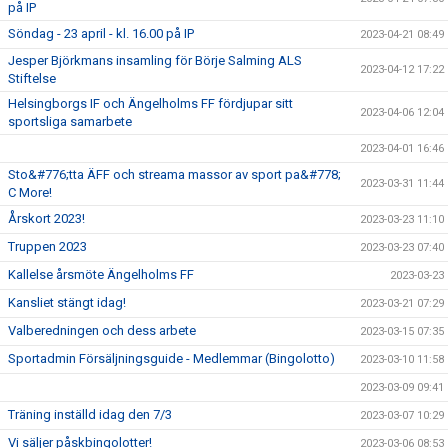
på IP
Söndag - 23 april - kl. 16.00 på IP
2023-04-21 08:49
Jesper Björkmans insamling för Börje Salming ALS
2023-04-12 17:22
Stiftelse
Helsingborgs IF och Ängelholms FF fördjupar sitt
2023-04-06 12:04
sportsliga samarbete
2023-04-01 16:46
Sto&#776;tta ÄFF och streama massor av sport pa&#778;
2023-03-31 11:44
C More!
Årskort 2023!
2023-03-23 11:10
Truppen 2023
2023-03-23 07:40
Kallelse årsmöte Ängelholms FF
2023-03-23
Kansliet stängt idag!
2023-03-21 07:29
Valberedningen och dess arbete
2023-03-15 07:35
Sportadmin Försäljningsguide - Medlemmar (Bingolotto)
2023-03-10 11:58
2023-03-09 09:41
Träning inställd idag den 7/3
2023-03-07 10:29
Vi säljer påskbingolotter!
2023-03-06 08:53