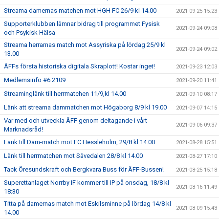
Streama damernas matchen mot HGH FC 26/9 kl 14.00
2021-09-25 15:23
Supporterklubben lämnar bidrag till programmet Fysisk
2021-09-24 09:08
och Psykisk Hälsa
Streama herrarnas match mot Assyriska på lördag 25/9 kl
2021-09-24 09:02
13.00
ÄFFs första historiska digitala Skraplott! Kostar inget!
2021-09-23 12:03
Medlemsinfo #6 2109
2021-09-20 11:41
Streaminglänk till herrmatchen 11/9,kl 14.00
2021-09-10 08:17
Länk att streama dammatchen mot Högaborg 8/9 kl 19.00
2021-09-07 14:15
Var med och utveckla ÄFF genom deltagande i vårt
2021-09-06 09:37
Marknadsråd!
Länk till Dam-match mot FC Hessleholm, 29/8 kl 14.00
2021-08-28 15:51
Länk till herrmatchen mot Sävedalen 28/8 kl 14.00
2021-08-27 17:10
Tack Öresundskraft och Bergkvara Buss för ÄFF-Bussen!
2021-08-25 15:18
Superettanlaget Norrby IF kommer till IP på onsdag, 18/8 kl
2021-08-16 11:49
18:30
Titta på damernas match mot Eskilsminne på lördag 14/8 kl
2021-08-09 15:43
14.00