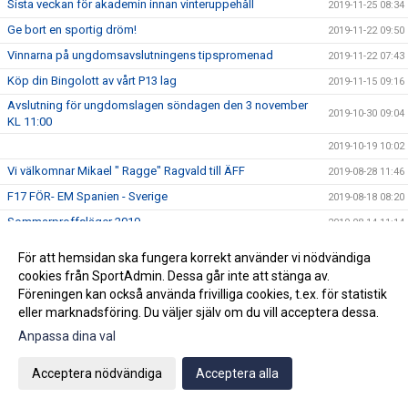
Sista veckan för akademin innan vinteruppehåll
2019-11-25 08:34
Ge bort en sportig dröm!
2019-11-22 09:50
Vinnarna på ungdomsavslutningens tipspromenad
2019-11-22 07:43
Köp din Bingolott av vårt P13 lag
2019-11-15 09:16
Avslutning för ungdomslagen söndagen den 3 november
2019-10-30 09:04
KL 11:00
2019-10-19 10:02
Vi välkomnar Mikael " Ragge" Ragvald till ÄFF
2019-08-28 11:46
F17 FÖR- EM Spanien - Sverige
2019-08-18 08:20
Sommarproffsläger 2019
2019-08-14 11:14
Vinnare i 50/50 lotteriet 11/8
2019-08-14 10:21
För att hemsidan ska fungera korrekt använder vi nödvändiga
ÄFF söker matchsekreterare
2019-08-14 10:18
cookies från SportAdmin. Dessa går inte att stänga av.
Föreningen kan också använda frivilliga cookies, t.ex. för statistik
Angående gårdagens match i P19-Allsvenskan
2019-08-11 11:42
eller marknadsföring. Du väljer själv om du vill acceptera dessa.
Kalle är på semester
2019-08-10 09:14
Anpassa dina val
Klubbchefen Helena Wennerström presenterar sig
2019-08-07 08:52
Acceptera nödvändiga
Acceptera alla
FitLine är ny samarbetspartner
2019-08-03 14:21
ÄFF söker matchsekreterare
2019-08-01 13:00