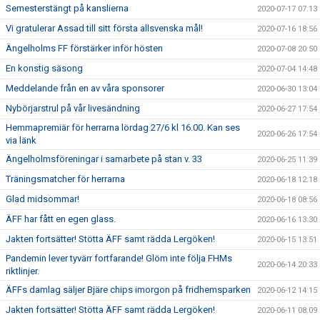
Semesterstängt på kanslierna
2020-07-17 07:13
Vi gratulerar Assad till sitt första allsvenska mål!
2020-07-16 18:56
Ängelholms FF förstärker inför hösten
2020-07-08 20:50
En konstig säsong
2020-07-04 14:48
Meddelande från en av våra sponsorer
2020-06-30 13:04
Nybörjarstrul på vår livesändning
2020-06-27 17:54
Hemmapremiär för herrarna lördag 27/6 kl 16.00. Kan ses
2020-06-26 17:54
via länk
Ängelholmsföreningar i samarbete på stan v. 33
2020-06-25 11:39
Träningsmatcher för herrarna
2020-06-18 12:18
Glad midsommar!
2020-06-18 08:56
ÄFF har fått en egen glass.
2020-06-16 13:30
Jakten fortsätter! Stötta ÄFF samt rädda Lergöken!
2020-06-15 13:51
Pandemin lever tyvärr fortfarande! Glöm inte följa FHMs
2020-06-14 20:33
riktlinjer.
ÄFFs damlag säljer Bjäre chips imorgon på fridhemsparken
2020-06-12 14:15
Jakten fortsätter! Stötta ÄFF samt rädda Lergöken!
2020-06-11 08:09