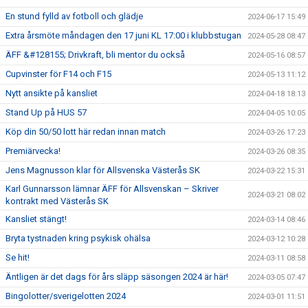
En stund fylld av fotboll och glädje
2024-06-17 15:49
Extra årsmöte måndagen den 17 juni KL 17:00 i klubbstugan
2024-05-28 08:47
ÄFF &#128155; Drivkraft, bli mentor du också
2024-05-16 08:57
Cupvinster för F14 och F15
2024-05-13 11:12
Nytt ansikte på kansliet
2024-04-18 18:13
Stand Up på HUS 57
2024-04-05 10:05
Köp din 50/50 lott här redan innan match
2024-03-26 17:23
Premiärvecka!
2024-03-26 08:35
Jens Magnusson klar för Allsvenska Västerås SK
2024-03-22 15:31
Karl Gunnarsson lämnar ÄFF för Allsvenskan – Skriver
2024-03-21 08:02
kontrakt med Västerås SK
Kansliet stängt!
2024-03-14 08:46
Bryta tystnaden kring psykisk ohälsa
2024-03-12 10:28
Se hit!
2024-03-11 08:58
Äntligen är det dags för års släpp säsongen 2024 är här!
2024-03-05 07:47
Bingolotter/sverigelotten 2024
2024-03-01 11:51