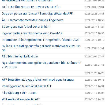
ÄFF-Målet på Mc Donalds Ängelholm
2021-03-08 10:28
STÖTTA FÖRENINGSLIVET MED VARJE KÖP
2021-03-05 09:01
Dags att putsa era fönster? Samtidigt stöttar du ÄFF!
2021-02-26 08:51
ÄFF i samarbete med Mc Donalds Ängelholm
2021-02-17 18:59
Säsongens nya fotbollsskor är här!
2021-02-17 11:24
Inga lättnader i restriktionerna kring Covid-19
2021-02-16 10:35
Information från Ängelholms FF Ängelholm, februari 2021
2021-02-10 10:12
Skånes FF:s riktlinjer utifrån gällande restriktioner 2021-02-
2021-02-09 07:51
08
Råd för träning i kallt väder.
2021-02-04 07:47
Nya rekommendationer gällande pandemin från Skånes FF
2021-01-26 07:43
2021-01-25
2021-01-23 16:26
ÄFF fortsätter att bygga lokalt och med egna talanger
2021-01-22 10:13
Ytterliggare en talang ansluter till ÄFF
2021-01-16 16:31
Filip Sjöberg + ÄFF = Sant
2021-01-16 16:24
William Kvist ansluter till ÄFF
2021-01-16 16:22