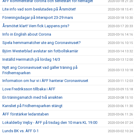
ÄFF kommenterar corona och seriestart för herrlaget
2020-03-18 21:20
Lite info vad som beslutades på Årsmötet!
2020-03-18 15:41
Föreningsdagar på Intersport 23-29 mars
2020-03-18 10:30
Årsmötet klart! Vem fick Lappens pris?
2020-03-17 20:33
Info in English about Corona
2020-03-16 14:16
Spela hemmamatcher ute ang Coronaviruset?
2020-03-16 10:15
Björn Westerblad avslutar sin fotbollskarriär
2020-03-14 13:32
Inställd Herrmatch på lördag 14/3
2020-03-13 12:00
Nytt ang Coronaviruset vad gäller träning på
2020-03-13 10:18
Fridhemsparken
Information om hur vi i ÄFF hanterar Coronaviruset
2020-03-11 12:03
Love Fredriksson tillbaka i ÄFF
2020-03-09 15:18
En träningsmatch med två ansikten
2020-03-08 15:10
Kansliet på Fridhemsparken stängt
2020-03-06 11:30
ÄFF förstärker ledarstaben
2020-03-06 11:26
Lokalderby Vejby - ÄFF på tisdag den 10 mars KL 19.00
2020-03-04 07:24
Lunds BK vs. ÄFF 0-1
2020-03-02 10:24