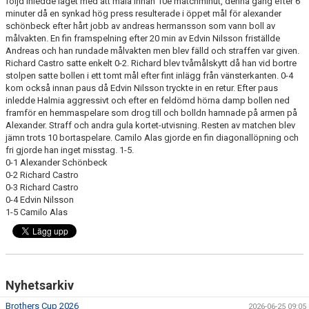
följd inledde laget med att måla innan 10e matchminut, denna gång efter 6
minuter då en synkad hög press resulterade i öppet mål för alexander
MEDLEMS OCH TRÄNINGSAVGIFTER
schönbeck efter hårt jobb av andreas hermansson som vann boll av
målvakten. En fin framspelning efter 20 min av Edvin Nilsson friställde
Andreas och han rundade målvakten men blev fälld och straffen var given.
Richard Castro satte enkelt 0-2. Richard blev tvåmålskytt då han vid bortre
stolpen satte bollen i ett tomt mål efter fint inlägg från vänsterkanten. 0-4
kom också innan paus då Edvin Nilsson tryckte in en retur. Efter paus
inledde Halmia aggressivt och efter en feldömd hörna damp bollen ned
framför en hemmaspelare som drog till och bolldn hamnade på armen på
Alexander. Straff och andra gula kortet-utvisning. Resten av matchen blev
jämn trots 10 bortaspelare. Camilo Alas gjorde en fin diagonallöpning och
fri gjorde han inget misstag. 1-5.
0-1 Alexander Schönbeck
0-2 Richard Castro
0-3 Richard Castro
0-4 Edvin Nilsson
1-5 Camilo Alas
Nyhetsarkiv
Brothers Cup 2026
2026-06-25 09:05