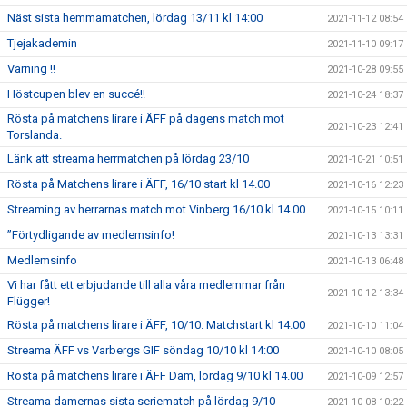
Näst sista hemmamatchen, lördag 13/11 kl 14:00
2021-11-12 08:54
Tjejakademin
2021-11-10 09:17
Varning !!
2021-10-28 09:55
Höstcupen blev en succé!!
2021-10-24 18:37
Rösta på matchens lirare i ÄFF på dagens match mot
2021-10-23 12:41
Torslanda.
Länk att streama herrmatchen på lördag 23/10
2021-10-21 10:51
Rösta på Matchens lirare i ÄFF, 16/10 start kl 14.00
2021-10-16 12:23
Streaming av herrarnas match mot Vinberg 16/10 kl 14.00
2021-10-15 10:11
”Förtydligande av medlemsinfo!
2021-10-13 13:31
Medlemsinfo
2021-10-13 06:48
Vi har fått ett erbjudande till alla våra medlemmar från
2021-10-12 13:34
Flügger!
Rösta på matchens lirare i ÄFF, 10/10. Matchstart kl 14.00
2021-10-10 11:04
Streama ÄFF vs Varbergs GIF söndag 10/10 kl 14:00
2021-10-10 08:05
Rösta på matchens lirare i ÄFF Dam, lördag 9/10 kl 14.00
2021-10-09 12:57
Streama damernas sista seriematch på lördag 9/10
2021-10-08 10:22