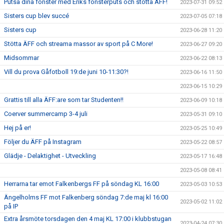
Putsa dina fönster med Eriks fönsterputs och stötta ÄFF!
2023-07-31 09:52
Sisters cup blev succé
2023-07-05 07:18
Sisters cup
2023-06-28 11:20
Stötta ÄFF och streama massor av sport på C More!
2023-06-27 09:20
Midsommar
2023-06-22 08:13
Vill du prova Gåfotboll 19:de juni 10-11:30?!
2023-06-16 11:50
2023-06-15 10:29
Grattis till alla ÄFF:are som tar Studenten!!
2023-06-09 10:18
Coerver summercamp 3-4 juli
2023-05-31 09:10
Hej på er!
2023-05-25 10:49
Följer du ÄFF på Instagram
2023-05-22 08:57
Glädje - Delaktighet - Utveckling
2023-05-17 16:48
2023-05-08 08:41
Herrarna tar emot Falkenbergs FF på söndag KL 16:00
2023-05-03 10:53
Ängelholms FF mot Falkenberg söndag 7:de maj kl 16:00
2023-05-02 11:02
på IP
Extra årsmöte torsdagen den 4 maj KL 17:00 i klubbstugan
2023-04-24 07:30