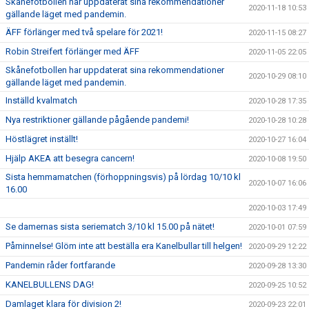
Skånefotbollen har uppdaterat sina rekommendationer
2020-11-18 10:53
gällande läget med pandemin.
ÄFF förlänger med två spelare för 2021!
2020-11-15 08:27
Robin Streifert förlänger med ÄFF
2020-11-05 22:05
Skånefotbollen har uppdaterat sina rekommendationer
2020-10-29 08:10
gällande läget med pandemin.
Inställd kvalmatch
2020-10-28 17:35
Nya restriktioner gällande pågående pandemi!
2020-10-28 10:28
Höstlägret inställt!
2020-10-27 16:04
Hjälp AKEA att besegra cancern!
2020-10-08 19:50
Sista hemmamatchen (förhoppningsvis) på lördag 10/10 kl
2020-10-07 16:06
16.00
2020-10-03 17:49
Se damernas sista seriematch 3/10 kl 15.00 på nätet!
2020-10-01 07:59
Påminnelse! Glöm inte att beställa era Kanelbullar till helgen!
2020-09-29 12:22
Pandemin råder fortfarande
2020-09-28 13:30
KANELBULLENS DAG!
2020-09-25 10:52
Damlaget klara för division 2!
2020-09-23 22:01