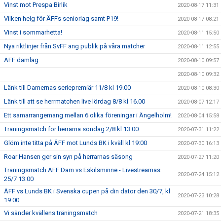
Vinst mot Prespa Birlik
2020-08-17 11:31
Vilken helg för ÄFFs seniorlag samt P19!
2020-08-17 08:21
Vinst i sommarhetta!
2020-08-11 15:50
Nya riktlinjer från SvFF ang publik på våra matcher
2020-08-11 12:55
ÄFF damlag
2020-08-10 09:57
2020-08-10 09:32
Länk till Damernas seriepremiär 11/8 kl 19.00
2020-08-10 08:30
Länk till att se herrmatchen live lördag 8/8 kl 16.00
2020-08-07 12:17
Ett samarrangemang mellan 6 olika föreningar i Ängelholm!
2020-08-04 15:58
Träningsmatch för herrarna söndag 2/8 kl 13.00
2020-07-31 11:22
Glöm inte titta på ÄFF mot Lunds BK i kväll kl 19:00
2020-07-30 16:13
Roar Hansen ger sin syn på herrarnas säsong
2020-07-27 11:20
Träningsmatch ÄFF Dam vs Eskilsminne - Livestreamas
2020-07-24 15:12
25/7 13:00
ÄFF vs Lunds BK i Svenska cupen på din dator den 30/7, kl
2020-07-23 10:28
19:00
Vi sänder kvällens träningsmatch
2020-07-21 18:35