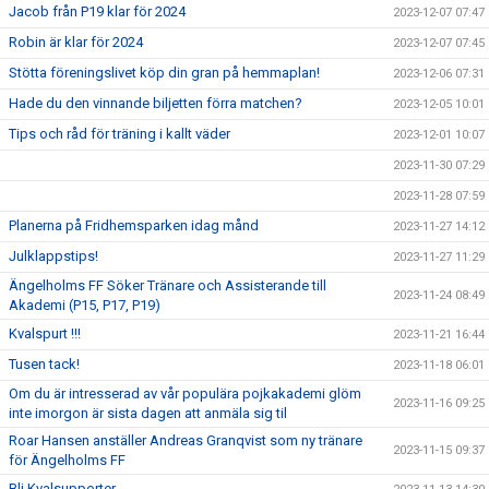
Jacob från P19 klar för 2024
2023-12-07 07:47
Robin är klar för 2024
2023-12-07 07:45
Stötta föreningslivet köp din gran på hemmaplan!
2023-12-06 07:31
Hade du den vinnande biljetten förra matchen?
2023-12-05 10:01
Tips och råd för träning i kallt väder
2023-12-01 10:07
2023-11-30 07:29
2023-11-28 07:59
Planerna på Fridhemsparken idag månd
2023-11-27 14:12
Julklappstips!
2023-11-27 11:29
Ängelholms FF Söker Tränare och Assisterande till
2023-11-24 08:49
Akademi (P15, P17, P19)
Kvalspurt !!!
2023-11-21 16:44
Tusen tack!
2023-11-18 06:01
Om du är intresserad av vår populära pojkakademi glöm
2023-11-16 09:25
inte imorgon är sista dagen att anmäla sig til
Roar Hansen anställer Andreas Granqvist som ny tränare
2023-11-15 09:37
för Ängelholms FF
Bli Kvalsupporter