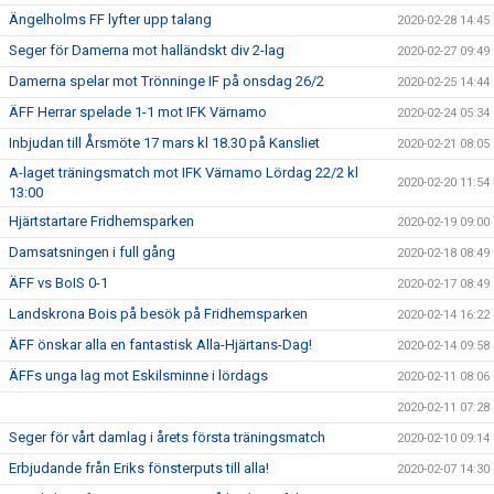
Ängelholms FF lyfter upp talang
2020-02-28 14:45
Seger för Damerna mot halländskt div 2-lag
2020-02-27 09:49
Damerna spelar mot Trönninge IF på onsdag 26/2
2020-02-25 14:44
ÄFF Herrar spelade 1-1 mot IFK Värnamo
2020-02-24 05:34
Inbjudan till Årsmöte 17 mars kl 18.30 på Kansliet
2020-02-21 08:05
A-laget träningsmatch mot IFK Värnamo Lördag 22/2 kl
2020-02-20 11:54
13:00
Hjärtstartare Fridhemsparken
2020-02-19 09:00
Damsatsningen i full gång
2020-02-18 08:49
ÄFF vs BoIS 0-1
2020-02-17 08:49
Landskrona Bois på besök på Fridhemsparken
2020-02-14 16:22
ÄFF önskar alla en fantastisk Alla-Hjärtans-Dag!
2020-02-14 09:58
ÄFFs unga lag mot Eskilsminne i lördags
2020-02-11 08:06
2020-02-11 07:28
Seger för vårt damlag i årets första träningsmatch
2020-02-10 09:14
Erbjudande från Eriks fönsterputs till alla!
2020-02-07 14:30