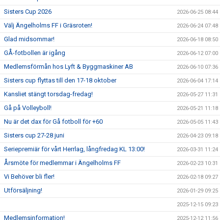
Sisters Cup 2026
2026-06-25 08:44
Välj Ängelholms FF i Gräsroten!
2026-06-24 07:48
Glad midsommar!
2026-06-18 08:50
GÅ-fotbollen är igång
2026-06-12 07:00
Medlemsförmån hos Lyft & Byggmaskiner AB
2026-06-10 07:36
Sisters cup flyttas till den 17-18 oktober
2026-06-04 17:14
Kansliet stängt torsdag-fredag!
2026-05-27 11:31
Gå på Volleyboll!
2026-05-21 11:18
Nu är det dax för Gå fotboll för +60
2026-05-05 11:43
Sisters cup 27-28 juni
2026-04-23 09:18
Seriepremiär för vårt Herrlag, långfredag KL 13:00!
2026-03-31 11:24
Årsmöte för medlemmar i Ängelholms FF
2026-02-23 10:31
Vi Behöver bli fler!
2026-02-18 09:27
Utförsäljning!
2026-01-29 09:25
2025-12-15 09:23
Medlemsinformation!
2025-12-12 11:56