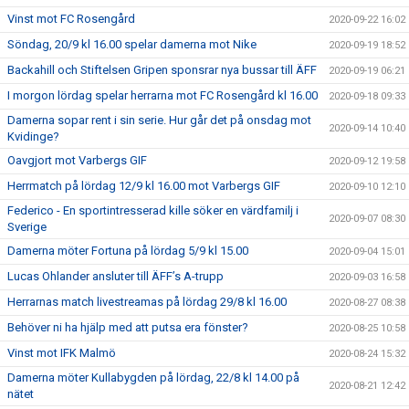
Vinst mot FC Rosengård
2020-09-22 16:02
Söndag, 20/9 kl 16.00 spelar damerna mot Nike
2020-09-19 18:52
Backahill och Stiftelsen Gripen sponsrar nya bussar till ÄFF
2020-09-19 06:21
I morgon lördag spelar herrarna mot FC Rosengård kl 16.00
2020-09-18 09:33
Damerna sopar rent i sin serie. Hur går det på onsdag mot
2020-09-14 10:40
Kvidinge?
Oavgjort mot Varbergs GIF
2020-09-12 19:58
Herrmatch på lördag 12/9 kl 16.00 mot Varbergs GIF
2020-09-10 12:10
Federico - En sportintresserad kille söker en värdfamilj i
2020-09-07 08:30
Sverige
Damerna möter Fortuna på lördag 5/9 kl 15.00
2020-09-04 15:01
Lucas Ohlander ansluter till ÄFF’s A-trupp
2020-09-03 16:58
Herrarnas match livestreamas på lördag 29/8 kl 16.00
2020-08-27 08:38
Behöver ni ha hjälp med att putsa era fönster?
2020-08-25 10:58
Vinst mot IFK Malmö
2020-08-24 15:32
Damerna möter Kullabygden på lördag, 22/8 kl 14.00 på
2020-08-21 12:42
nätet