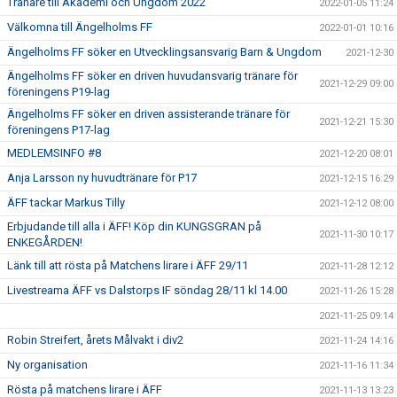
Tränare till Akademi och Ungdom 2022
2022-01-05 11:24
Välkomna till Ängelholms FF
2022-01-01 10:16
Ängelholms FF söker en Utvecklingsansvarig Barn & Ungdom
2021-12-30
Ängelholms FF söker en driven huvudansvarig tränare för
2021-12-29 09:00
föreningens P19-lag
Ängelholms FF söker en driven assisterande tränare för
2021-12-21 15:30
föreningens P17-lag
MEDLEMSINFO #8
2021-12-20 08:01
Anja Larsson ny huvudtränare för P17
2021-12-15 16:29
ÄFF tackar Markus Tilly
2021-12-12 08:00
Erbjudande till alla i ÄFF! Köp din KUNGSGRAN på
2021-11-30 10:17
ENKEGÅRDEN!
Länk till att rösta på Matchens lirare i ÄFF 29/11
2021-11-28 12:12
Livestreama ÄFF vs Dalstorps IF söndag 28/11 kl 14.00
2021-11-26 15:28
2021-11-25 09:14
Robin Streifert, årets Målvakt i div2
2021-11-24 14:16
Ny organisation
2021-11-16 11:34
Rösta på matchens lirare i ÄFF
2021-11-13 13:23