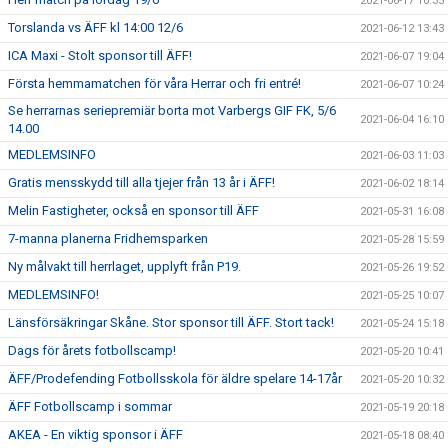
2021-06-17 10:35
Torslanda vs ÄFF kl 14:00 12/6
2021-06-12 13:43
ICA Maxi - Stolt sponsor till ÄFF!
2021-06-07 19:04
Första hemmamatchen för våra Herrar och fri entré!
2021-06-07 10:24
Se herrarnas seriepremiär borta mot Varbergs GIF FK, 5/6
2021-06-04 16:10
14.00
MEDLEMSINFO
2021-06-03 11:03
Gratis mensskydd till alla tjejer från 13 år i ÄFF!
2021-06-02 18:14
Melin Fastigheter, också en sponsor till ÄFF
2021-05-31 16:08
7-manna planerna Fridhemsparken
2021-05-28 15:59
Ny målvakt till herrlaget, upplyft från P19.
2021-05-26 19:52
MEDLEMSINFO!
2021-05-25 10:07
Länsförsäkringar Skåne. Stor sponsor till ÄFF. Stort tack!
2021-05-24 15:18
Dags för årets fotbollscamp!
2021-05-20 10:41
ÄFF/Prodefending Fotbollsskola för äldre spelare 14-17år
2021-05-20 10:32
ÄFF Fotbollscamp i sommar
2021-05-19 20:18
AKEA - En viktig sponsor i ÄFF
2021-05-18 08:40