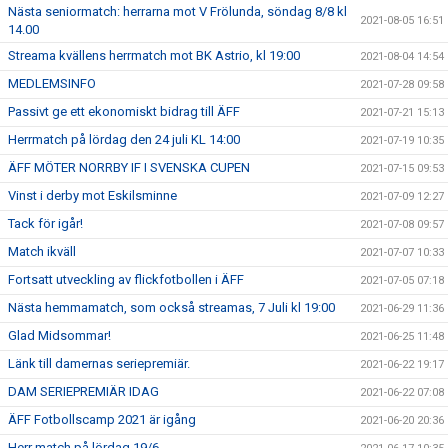
Nästa seniormatch: herrarna mot V Frölunda, söndag 8/8 kl
2021-08-05 16:51
14.00
Streama kvällens herrmatch mot BK Astrio, kl 19:00
2021-08-04 14:54
MEDLEMSINFO
2021-07-28 09:58
Passivt ge ett ekonomiskt bidrag till ÄFF
2021-07-21 15:13
Herrmatch på lördag den 24 juli KL 14:00
2021-07-19 10:35
ÄFF MÖTER NORRBY IF I SVENSKA CUPEN
2021-07-15 09:53
Vinst i derby mot Eskilsminne
2021-07-09 12:27
Tack för igår!
2021-07-08 09:57
Match ikväll
2021-07-07 10:33
Fortsatt utveckling av flickfotbollen i ÄFF
2021-07-05 07:18
Nästa hemmamatch, som också streamas, 7 Juli kl 19:00
2021-06-29 11:36
Glad Midsommar!
2021-06-25 11:48
Länk till damernas seriepremiär.
2021-06-22 19:17
DAM SERIEPREMIÄR IDAG
2021-06-22 07:08
ÄFF Fotbollscamp 2021 är igång
2021-06-20 20:36
Herr match på lördag 19/6