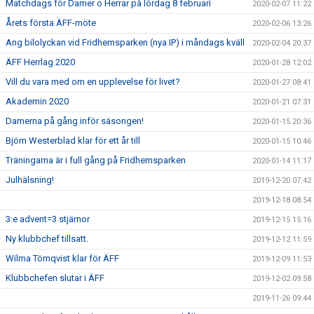
Matchdags för Damer o Herrar på lördag 8 februari
2020-02-07 11:22
Årets första ÄFF-möte
2020-02-06 13:26
Ang bilolyckan vid Fridhemsparken (nya IP) i måndags kväll
2020-02-04 20:37
ÄFF Herrlag 2020
2020-01-28 12:02
Vill du vara med om en upplevelse för livet?
2020-01-27 08:41
Akademin 2020
2020-01-21 07:31
Damerna på gång inför säsongen!
2020-01-15 20:36
Björn Westerblad klar för ett år till
2020-01-15 10:46
Träningarna är i full gång på Fridhemsparken
2020-01-14 11:17
Julhälsning!
2019-12-20 07:42
2019-12-18 08:54
3:e advent=3 stjärnor
2019-12-15 15:16
Ny klubbchef tillsatt.
2019-12-12 11:59
Wilma Törnqvist klar för ÄFF
2019-12-09 11:53
Klubbchefen slutar i ÄFF
2019-12-02 09:58
2019-11-26 09:44