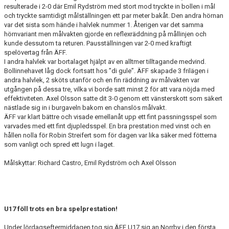
resulterade i 2-0 där Emil Rydström med stort mod tryckte in bollen i mål
och tryckte samtidigt målställningen ett par meter bakåt. Den andra hörnan
var det sista som hände i halvlek nummer 1. Återigen var det samma
hörnvariant men målvakten gjorde en reflexräddning på mållinjen och
kunde dessutom ta returen. Pausställningen var 2-0 med kraftigt
spelövertag från ÄFF.
I andra halvlek var bortalaget hjälpt av en alltmer tilltagande medvind.
Bollinnehavet låg dock fortsatt hos ”di gule”. ÄFF skapade 3 frilägen i
andra halvlek, 2 sköts utanför och en fin räddning av målvakten var
utgången på dessa tre, vilka vi borde satt minst 2 för att vara nöjda med
effektiviteten. Axel Olsson satte dit 3-0 genom ett vänsterskott som säkert
nästlade sig in i burgaveln bakom en chanslös målvakt.
ÄFF var klart bättre och visade emellanåt upp ett fint passningsspel som
varvades med ett fint djupledsspel. En bra prestation med vinst och en
hållen nolla för Robin Streifert som för dagen var lika säker med fötterna
som vanligt och spred ett lugn i laget.
Målskyttar: Richard Castro, Emil Rydström och Axel Olsson
U17 föll trots en bra spelprestation!
Under lördagseftermiddagen tog sig ÄFF U17 sig an Norrby i den första