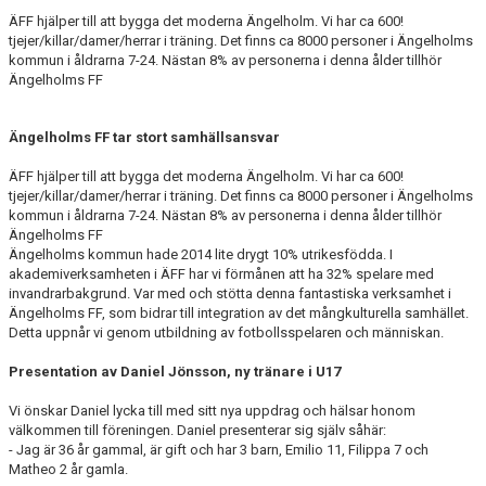
ÄFF hjälper till att bygga det moderna Ängelholm. Vi har ca 600!
MEDLEMS OCH TRÄNINGSAVGIFTER
tjejer/killar/damer/herrar i träning. Det finns ca 8000 personer i Ängelholms
kommun i åldrarna 7-24. Nästan 8% av personerna i denna ålder tillhör
Ängelholms FF
Ängelholms FF tar stort samhällsansvar
ÄFF hjälper till att bygga det moderna Ängelholm. Vi har ca 600!
tjejer/killar/damer/herrar i träning. Det finns ca 8000 personer i Ängelholms
kommun i åldrarna 7-24. Nästan 8% av personerna i denna ålder tillhör
Ängelholms FF
Ängelholms kommun hade 2014 lite drygt 10% utrikesfödda. I
akademiverksamheten i ÄFF har vi förmånen att ha 32% spelare med
invandrarbakgrund. Var med och stötta denna fantastiska verksamhet i
Ängelholms FF, som bidrar till integration av det mångkulturella samhället.
Detta uppnår vi genom utbildning av fotbollsspelaren och människan.
Presentation av Daniel Jönsson, ny tränare i U17
Vi önskar Daniel lycka till med sitt nya uppdrag och hälsar honom
välkommen till föreningen. Daniel presenterar sig själv såhär:
- Jag är 36 år gammal, är gift och har 3 barn, Emilio 11, Filippa 7 och
Matheo 2 år gamla.