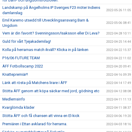
för barn- och ungdomsfotbollen.
Landskamp på Ängelholms IP Sveriges F23 möter Indiens
2022-05-26 11:05
damlanslag
Emil Karemo utsedd till Utvecklingsansvarig Barn &
2022-05-06 08:41
Ungdom
Vem är din favorit? Svenningsson/Isaksson eller Di Leva?
2022-04-28 10:11
Guld för vårt Tjejakademilag!
2022-04-25 14:44
Kolla på herrarnas match ikväll? Klicka in på länken
2022-04-22 15:37
P16/06 FUTURE TEAM
2022-04-22 11:02
ÄFF Fotbollscamp 2022
2022-04-20 09:41
Knattepremiär!!
2022-04-16 09:39
Länk att rösta på Matchens lirare i ÄFF
2022-04-14 17:49
Stötta ÄFF genom att köpa säckar med jord, gödning etc
2022-04-12 08:08
Medlemsinfo
2022-04-11 11:13
Kvarglömda kläder
2022-04-11 08:37
Stötta ÄFF och få chansen att vinna en El-kick
2022-04-06 19:20
Premiären i Ettan avklarad för herrarna.
2022-04-03 18:16