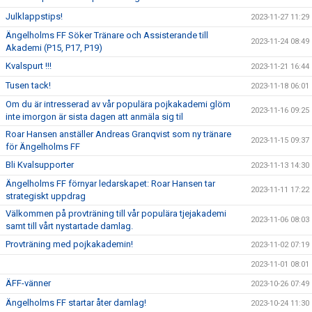
Julklappstips!
2023-11-27 11:29
Ängelholms FF Söker Tränare och Assisterande till
2023-11-24 08:49
Akademi (P15, P17, P19)
Kvalspurt !!!
2023-11-21 16:44
Tusen tack!
2023-11-18 06:01
Om du är intresserad av vår populära pojkakademi glöm
2023-11-16 09:25
inte imorgon är sista dagen att anmäla sig til
Roar Hansen anställer Andreas Granqvist som ny tränare
2023-11-15 09:37
för Ängelholms FF
Bli Kvalsupporter
2023-11-13 14:30
Ängelholms FF förnyar ledarskapet: Roar Hansen tar
2023-11-11 17:22
strategiskt uppdrag
Välkommen på provträning till vår populära tjejakademi
2023-11-06 08:03
samt till vårt nystartade damlag.
Provträning med pojkakademin!
2023-11-02 07:19
2023-11-01 08:01
ÄFF-vänner
2023-10-26 07:49
Ängelholms FF startar åter damlag!
2023-10-24 11:30