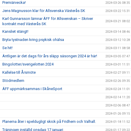
Premiärvecka!
2024-03-26 08:35
Jens Magnusson klar för Allsvenska Västerås SK
2024-03-22 15:31
Karl Gunnarsson lämnar ÄFF för Allsvenskan – Skriver
2024-03-21 08:02
kontrakt med Västerås SK
Kansliet stängt!
2024-03-14 08:46
Bryta tystnaden kring psykisk ohälsa
2024-03-12 10:28
Se hit!
2024-03-11 08:58
Äntligen är det dags för års släpp säsongen 2024 är här!
2024-03-05 07:47
Bingolotter/sverigelotten 2024
2024-03-01 11:51
Kallelse till Årsmöte
2024-02-27 09:11
Stödmedlem
2024-02-26 09:35
ÄFF uppmärksammas i SkåneSport
2024-02-24 11:01
2024-02-14 11:20
2024-02-06 08:47
2024-01-26 09:15
Planerna åter i speldugligt skick på Fridhem och Valhall.
2024-01-18 11:52
Träningen inställd onsdag 17 januari
2024-01-17 09:22