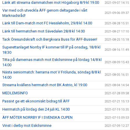
Länk att streama dammatchen mot Högaborg 8/9 kl 19.00
2021-09-07 14:15
Var med och utveckla ÄFF genom deltagande i vårt
2021-09-06 09:37
Marknadsråd!
Länk till Dam-match mot FC Hessleholm, 29/8 kl 14.00
2021-08-28 15:51
Länk till herrmatchen mot Sävedalen 28/8 kl 14.00
2021-08-27 17:10
Tack Öresundskraft och Bergkvara Buss för ÄFF-Bussen!
2021-08-25 15:18
Superettanlaget Norrby IF kommer till IP på onsdag, 18/8 kl
2021-08-16 11:49
18:30
Titta på damernas match mot Eskilsminne på lördag 14/8 kl
2021-08-09 15:43
14.00
Nästa seniormatch: herrarna mot V Frölunda, söndag 8/8 kl
2021-08-05 16:51
14.00
Streama kvällens herrmatch mot BK Astrio, kl 19:00
2021-08-04 14:54
MEDLEMSINFO
2021-07-28 09:58
Passivt ge ett ekonomiskt bidrag till ÄFF
2021-07-21 15:13
Herrmatch på lördag den 24 juli KL 14:00
2021-07-19 10:35
ÄFF MÖTER NORRBY IF I SVENSKA CUPEN
2021-07-15 09:53
Vinst i derby mot Eskilsminne
2021-07-09 12:27