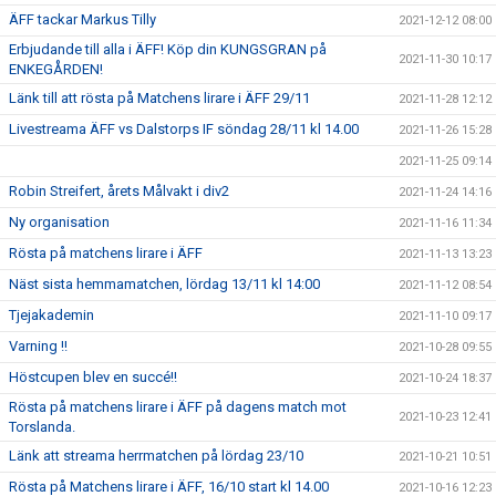
ÄFF tackar Markus Tilly
2021-12-12 08:00
Erbjudande till alla i ÄFF! Köp din KUNGSGRAN på
2021-11-30 10:17
ENKEGÅRDEN!
Länk till att rösta på Matchens lirare i ÄFF 29/11
2021-11-28 12:12
Livestreama ÄFF vs Dalstorps IF söndag 28/11 kl 14.00
2021-11-26 15:28
2021-11-25 09:14
Robin Streifert, årets Målvakt i div2
2021-11-24 14:16
Ny organisation
2021-11-16 11:34
Rösta på matchens lirare i ÄFF
2021-11-13 13:23
Näst sista hemmamatchen, lördag 13/11 kl 14:00
2021-11-12 08:54
Tjejakademin
2021-11-10 09:17
Varning !!
2021-10-28 09:55
Höstcupen blev en succé!!
2021-10-24 18:37
Rösta på matchens lirare i ÄFF på dagens match mot
2021-10-23 12:41
Torslanda.
Länk att streama herrmatchen på lördag 23/10
2021-10-21 10:51
Rösta på Matchens lirare i ÄFF, 16/10 start kl 14.00
2021-10-16 12:23