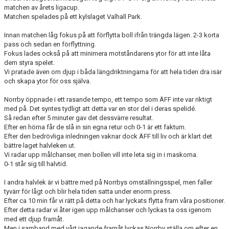
matchen av årets ligacup.
Matchen spelades på ett kylslaget Valhall Park.
Innan matchen låg fokus på att förflytta boll ifrån trängda lägen. 2-3 korta
pass och sedan en förflyttning.
Fokus lades också på att minimera motståndarens ytor för att inte låta
dem styra spelet.
Vi pratade även om djup i båda längdriktningarna för att hela tiden dra isär
och skapa ytor för oss själva.
Norrby öppnade i ett rasande tempo, ett tempo som ÄFF inte var riktigt
med på. Det syntes tydligt att detta var en stor del i deras spelidé.
Så redan efter 5 minuter gav det dessvärre resultat.
Efter en hörna får de slå in sin egna retur och 0-1 är ett faktum.
Efter den bedrövliga inledningen vaknar dock ÄFF till liv och är klart det
bättre laget halvleken ut.
Vi radar upp målchanser, men bollen vill inte leta sig in i maskorna.
0-1 står sig till halvtid.
I andra halvlek är vi bättre med på Norrbys omställningsspel, men faller
tyvärr för lågt och blir hela tiden satta under enorm press.
Efter ca 10 min får vi rätt på detta och har lyckats flytta fram våra positioner.
Efter detta radar vi åter igen upp målchanser och lyckas ta oss igenom
med ett djup framåt.
Men i samband med vårt jagande framåt lyckas Norrby ställa om efter en