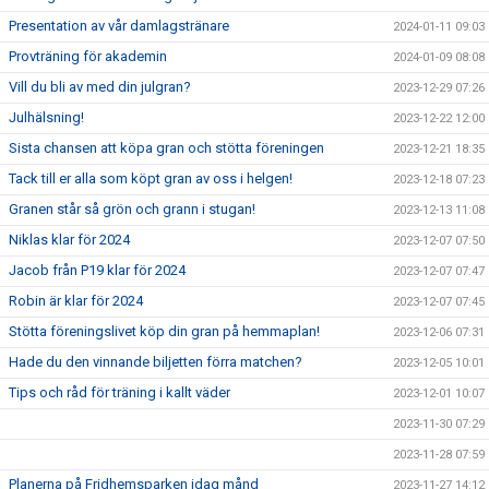
Presentation av vår damlagstränare
2024-01-11 09:03
Provträning för akademin
2024-01-09 08:08
Vill du bli av med din julgran?
2023-12-29 07:26
Julhälsning!
2023-12-22 12:00
Sista chansen att köpa gran och stötta föreningen
2023-12-21 18:35
Tack till er alla som köpt gran av oss i helgen!
2023-12-18 07:23
Granen står så grön och grann i stugan!
2023-12-13 11:08
Niklas klar för 2024
2023-12-07 07:50
Jacob från P19 klar för 2024
2023-12-07 07:47
Robin är klar för 2024
2023-12-07 07:45
Stötta föreningslivet köp din gran på hemmaplan!
2023-12-06 07:31
Hade du den vinnande biljetten förra matchen?
2023-12-05 10:01
Tips och råd för träning i kallt väder
2023-12-01 10:07
2023-11-30 07:29
2023-11-28 07:59
Planerna på Fridhemsparken idag månd
2023-11-27 14:12