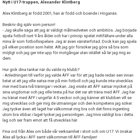
Nytt i U17-truppen, Alexander Klintberg
Alex Klintberg är född 2001, han är född och boende i Höganäs.
Beskriv dig själv som person!
- Jag skulle säga att jag är väldigt målmedveten och ambitiös. Jag började
spela fotboll runt 9 års ålder och har i princip spelat mittfältare under alla
mina år som fotbollsspelare. Jag är även vänsterfotad. Dock kan jag spela
på vilken position som helst. Allt jag gör försöker jag göra så bra som
möjligt och jag ger inte upp för motgångar utan istället så lär jag mig av
dem.
Hur gick dina tankar när du valde ny klubb?
- Anledningen till varför jag valde ÄFF var för att jag hade redan sen innan
listat ut att jag ville satsa mer på min fotboll och jag kunde inte utvecklas
mer med bara två träningar i veckan. Jag visste att ÄFF satsar mycket på
sina ungdomar och jag ville testa på hur det var att träna med ÄFF. Jag har
nu tränat med ÄFF i ungefär 4-5 veckor och jag känner att klubben vill se
mig utvecklas och ger mig de utmaningar och den kompetens jag söker.
Jag tycker även att laget har välkomnat mig bra och det finns ingenting
utom bra vibbar i laget tycker jag personligen. Jag trivs väldigt bra i detta
lag och ser fram emot att få utvecklas här.
Fina ord från Alex om både vår verksamhet i stort och om U17. Vi önskar
Alex all lycka i ÄFF samt välkommen till ÄFF-familjen!