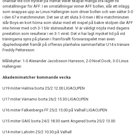
chansar lite och trycker på framåt vilket skapar många bra lägen till
omställningar för ÄFF. I en omställningar vinner ÄFF bollen, slår ett inlägg
som snappas upp av Linus Hallengren som driver bollen och sen sätter 3-0
i den 67:e matchminuten. Det ser ut att sluta 3-0 men i 80:e matchminuten
slår Boys en kort hörna som slutar med ett inspel på bakre stolpen där ÄFF
inte hinner med och 3-1 blir slutresultatet. Vi är väldigt nöjda med dagens
prestation som resulterar i en 3-1 vinst. Det vi har lagt mycket tid på vid
träningarna syns på planen i framförallt försvarsspelet men även
djupledsspelet framåt på offensiv planhalva sammanfattar U14:s tränare
Freddy Pettersson.
Målskyttar: 1-0 Alexander Jacobsson Hansson, 2-0 Noel Dock, 3-0 Linus
Hallengren
Akademimatcher kommande vecka
U19 möter Halmia borta 25/2 12.00 LIGACUPEN
U17 möter Värnamo borta 26/2 15.30 LIGACUPEN
U16 möter Falkenbergs FF 25/2 15.00 på Valhall LIGACUPEN
U15 möter GAIS borta 24/2 18.30 samt Angered borta 25/2 13.00
U14 möter Laholm 25/2 10.30 på Valhall