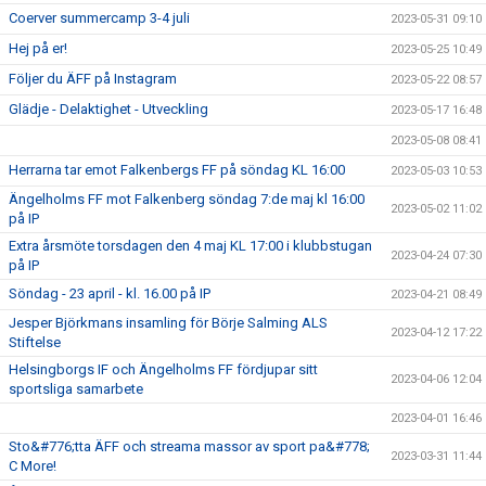
Coerver summercamp 3-4 juli
2023-05-31 09:10
Hej på er!
2023-05-25 10:49
Följer du ÄFF på Instagram
2023-05-22 08:57
Glädje - Delaktighet - Utveckling
2023-05-17 16:48
2023-05-08 08:41
Herrarna tar emot Falkenbergs FF på söndag KL 16:00
2023-05-03 10:53
Ängelholms FF mot Falkenberg söndag 7:de maj kl 16:00
2023-05-02 11:02
på IP
Extra årsmöte torsdagen den 4 maj KL 17:00 i klubbstugan
2023-04-24 07:30
på IP
Söndag - 23 april - kl. 16.00 på IP
2023-04-21 08:49
Jesper Björkmans insamling för Börje Salming ALS
2023-04-12 17:22
Stiftelse
Helsingborgs IF och Ängelholms FF fördjupar sitt
2023-04-06 12:04
sportsliga samarbete
2023-04-01 16:46
Sto&#776;tta ÄFF och streama massor av sport pa&#778;
2023-03-31 11:44
C More!