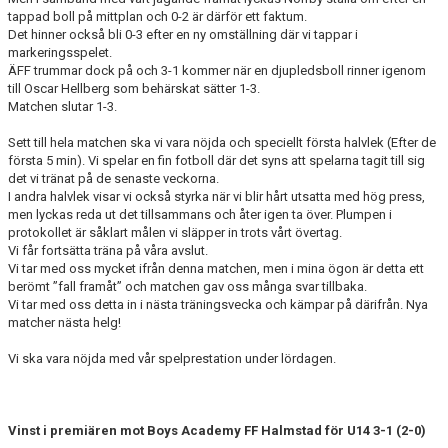
tappad boll på mittplan och 0-2 är därför ett faktum.
Det hinner också bli 0-3 efter en ny omställning där vi tappar i
markeringsspelet.
ÄFF trummar dock på och 3-1 kommer när en djupledsboll rinner igenom
till Oscar Hellberg som behärskat sätter 1-3.
Matchen slutar 1-3.
Sett till hela matchen ska vi vara nöjda och speciellt första halvlek (Efter de
första 5 min). Vi spelar en fin fotboll där det syns att spelarna tagit till sig
det vi tränat på de senaste veckorna.
I andra halvlek visar vi också styrka när vi blir hårt utsatta med hög press,
men lyckas reda ut det tillsammans och åter igen ta över. Plumpen i
protokollet är såklart målen vi släpper in trots vårt övertag.
Vi får fortsätta träna på våra avslut.
Vi tar med oss mycket ifrån denna matchen, men i mina ögon är detta ett
berömt ”fall framåt” och matchen gav oss många svar tillbaka.
Vi tar med oss detta in i nästa träningsvecka och kämpar på därifrån. Nya
matcher nästa helg!
Vi ska vara nöjda med vår spelprestation under lördagen.
Vinst i premiären mot
Boys Academy FF Halmstad
för U14 3-1 (2-0)