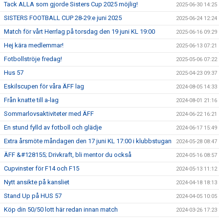
Tack ALLA som gjorde Sisters Cup 2025 möjlig!
2025-06-30 14:25
SISTERS FOOTBALL CUP 28-29:e juni 2025
2025-06-24 12:24
Match för vårt Herrlag på torsdag den 19 juni KL 19:00
2025-06-16 09:29
Hej kära medlemmar!
2025-06-13 07:21
Fotbollströje fredag!
2025-05-06 07:22
Hus 57
2025-04-23 09:37
Eskilscupen för våra ÄFF lag
2024-08-05 14:33
Från knatte till a-lag
2024-08-01 21:16
Sommarlovsaktiviteter med ÄFF
2024-06-22 16:21
En stund fylld av fotboll och glädje
2024-06-17 15:49
Extra årsmöte måndagen den 17 juni KL 17:00 i klubbstugan
2024-05-28 08:47
ÄFF &#128155; Drivkraft, bli mentor du också
2024-05-16 08:57
Cupvinster för F14 och F15
2024-05-13 11:12
Nytt ansikte på kansliet
2024-04-18 18:13
Stand Up på HUS 57
2024-04-05 10:05
Köp din 50/50 lott här redan innan match
2024-03-26 17:23