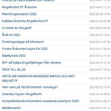
Förköp av matchbiljetter på TicketCo
2022-04-01 13:52
Ängelholms FF Årsmöte
2022-04-01 11:22
Matchorganisation 2022
2022-03-28 10:00
Kallelse årsmöte Ängelholms FF
2022-03-28 09:08
Vi söker en fotograf!
2022-03-24 09:49
Årskort 2022
2022-03-23 10:01
Föreningsdagar på Intersport
2022-03-19 07:52
Första Årskorten köpta för 2022
2022-03-17 09:20
Biljettpriser 2022
2022-03-16 11:23
ÄFF vill hjälpa krigsflyktingar från Ukraina
2022-03-12 12:32
TACK TILL ALLA!
2022-03-01 10:52
VIKTIG INFORMATION AVSEENDE MATCH 26/2 MOT
2022-02-24 10:28
MALMÖ FF
Vem vann på 50/50-lotteriet i söndags?
2022-02-22 13:06
Svenska Cupen i Ängelholm
2022-02-18 08:00
Kompletterande information avseende planhyror 2020
2022-02-16 08:22
Medlemsinfo
2022-02-10 07:12