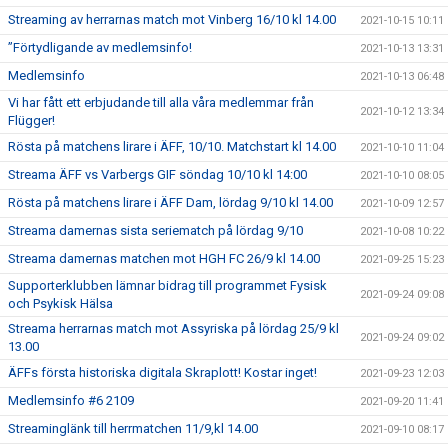
Streaming av herrarnas match mot Vinberg 16/10 kl 14.00
2021-10-15 10:11
”Förtydligande av medlemsinfo!
2021-10-13 13:31
Medlemsinfo
2021-10-13 06:48
Vi har fått ett erbjudande till alla våra medlemmar från
2021-10-12 13:34
Flügger!
Rösta på matchens lirare i ÄFF, 10/10. Matchstart kl 14.00
2021-10-10 11:04
Streama ÄFF vs Varbergs GIF söndag 10/10 kl 14:00
2021-10-10 08:05
Rösta på matchens lirare i ÄFF Dam, lördag 9/10 kl 14.00
2021-10-09 12:57
Streama damernas sista seriematch på lördag 9/10
2021-10-08 10:22
Streama damernas matchen mot HGH FC 26/9 kl 14.00
2021-09-25 15:23
Supporterklubben lämnar bidrag till programmet Fysisk
2021-09-24 09:08
och Psykisk Hälsa
Streama herrarnas match mot Assyriska på lördag 25/9 kl
2021-09-24 09:02
13.00
ÄFFs första historiska digitala Skraplott! Kostar inget!
2021-09-23 12:03
Medlemsinfo #6 2109
2021-09-20 11:41
Streaminglänk till herrmatchen 11/9,kl 14.00
2021-09-10 08:17