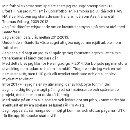
Min fotbolls karriär som spelare är att jag var ungdomsspelare i HIF.
Efter HIF var jag runt i småklubbsfotbollen; Ramlösa BoIS, Råå och HAIS.
HAIS var klubben jag startade som tränare i, då som Ass. tränare till
Thomas Wiberg, 2009-2012
Jag fick därefter erbjudande om en huvudtränarsyssla på senior nivå med
Gantofta IF.
Jag var där i ca 2.5 år, mellan 2012-2013.
Under tiden i Gantofta växte suget att göra något mer rejält arbete inom
fotbollen.
Jag har alltid sagt att jag skall själv ge mig förutsättningen till att ta min
tränarkarriär så långt det bara går.
Med detta blev jag klar för Helsingborgs IF 2014. Där började jag min stora
utveckling som ledare och som instruktör. Tidigare hade jag varit en helt
okej instruktör, men i HIF gick allt mycket snabbare och detaljer blev
mycket mer viktigt.
Inför 2017 ville jag ha en ny utmaning, där av klubbyte för min del.
Jag har aldrig tidigare tagit på mig ett så inspirerande och spännande
projekt, detta är en stor drivkraft för mig.
Med tanke på att om alla spelare och ledare gör sitt jobb, kommer det här
eventuellt en ny era spelare se ljuset i ÄFF’s A-lag.
Jag hoppas att så många som möjligt kommer och stöttar pågarna i U17,
för lite uppförsbacke startar vi i!