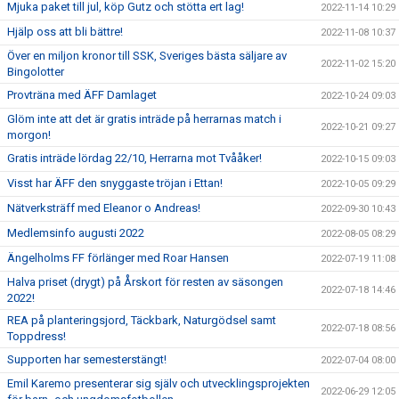
Mjuka paket till jul, köp Gutz och stötta ert lag!
2022-11-14 10:29
Hjälp oss att bli bättre!
2022-11-08 10:37
Över en miljon kronor till SSK, Sveriges bästa säljare av
2022-11-02 15:20
Bingolotter
Provträna med ÄFF Damlaget
2022-10-24 09:03
Glöm inte att det är gratis inträde på herrarnas match i
2022-10-21 09:27
morgon!
Gratis inträde lördag 22/10, Herrarna mot Tvååker!
2022-10-15 09:03
Visst har ÄFF den snyggaste tröjan i Ettan!
2022-10-05 09:29
Nätverksträff med Eleanor o Andreas!
2022-09-30 10:43
Medlemsinfo augusti 2022
2022-08-05 08:29
Ängelholms FF förlänger med Roar Hansen
2022-07-19 11:08
Halva priset (drygt) på Årskort för resten av säsongen
2022-07-18 14:46
2022!
REA på planteringsjord, Täckbark, Naturgödsel samt
2022-07-18 08:56
Toppdress!
Supporten har semesterstängt!
2022-07-04 08:00
Emil Karemo presenterar sig själv och utvecklingsprojekten
2022-06-29 12:05