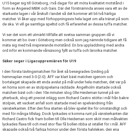
U15 beger sig till Göteborg, i två dagar för att möta kvalitativt motstånd i
form av Angered MBIK och Gais. Där det förstnämnda anses vara ett av de
starkaste lagen i vår årskull i landet så det kommer att bli två härliga
matcher. Vi åker upp med förhoppningsvis hela laget om alla tränat på som
de ska. Vi vill ge samtliga speltid och få erfarenhet av dessa tuffa matcher.
Vi ser det som ett utmärkt tillfälle att svetsa samman gruppen då vi
kommer att bo över i Göteborg men också som jag nämnde tidigare att få
mäta sig med två inspirerande motstånd. En bra uppladdning med andra
ord inför en kommande vårsäsong fyllt av tuffa och lärorika matcher.
Säker seger i Ligacuppremiären för U19
I den första tävlingsmatchen för året så besegrades Qviding på
hemmaplan med 3-0 (2-0). ÄFF var klart bäst matchen igenom och
bortalaget skapade ett enda avslut på mål under hela matchen, det var på
en hörna som en av stolpspelarna räddade. Ängelholm startade också
matchen bäst och i den 10e minuten slog Olle Heideman tunnel på sin
ytterback, slog ett precist inlägg som Richard Castro stötte i mål från bakre
stolpen, ett vackert anfall som startade med en spelvändning från
vänsterkanten. Efter den fina starten så blev spelet lite för omständligt och
med för många tillslag. Dock lyckades vi komma runt på vänsterkanten där
Richard Castro fick fram bollen till Olle Heideman som sköt men målvakten
lyckades flaxa till och med stor flax få bollen ribba ut istället för i mål. ÄFF
skapade också två farliga hörnor under den första halvleken, den ena