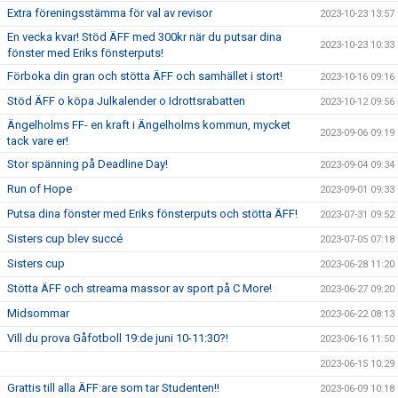
Extra föreningsstämma för val av revisor
2023-10-23 13:57
En vecka kvar! Stöd ÄFF med 300kr när du putsar dina
2023-10-23 10:33
fönster med Eriks fönsterputs!
Förboka din gran och stötta ÄFF och samhället i stort!
2023-10-16 09:16
Stöd ÄFF o köpa Julkalender o Idrottsrabatten
2023-10-12 09:56
Ängelholms FF- en kraft i Ängelholms kommun, mycket
2023-09-06 09:19
tack vare er!
Stor spänning på Deadline Day!
2023-09-04 09:34
Run of Hope
2023-09-01 09:33
Putsa dina fönster med Eriks fönsterputs och stötta ÄFF!
2023-07-31 09:52
Sisters cup blev succé
2023-07-05 07:18
Sisters cup
2023-06-28 11:20
Stötta ÄFF och streama massor av sport på C More!
2023-06-27 09:20
Midsommar
2023-06-22 08:13
Vill du prova Gåfotboll 19:de juni 10-11:30?!
2023-06-16 11:50
2023-06-15 10:29
Grattis till alla ÄFF:are som tar Studenten!!
2023-06-09 10:18