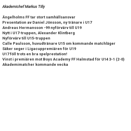
Akademichef Markus Tilly
Ängelholms FF tar stort samhällsansvar
Presentation av Daniel Jönsson, ny tränare i U17
Andreas Hermansson -99 nyförvärv till U19
Nytt i U17-truppen, Alexander Klintberg
Nyförvärv till U15-truppen
Calle Paulsson, huvudtränare U15 om kommande matchläger
Säker seger i Ligacuppremiären för U19
U17 föll trots en bra spelprestation!
Vinst i premiären mot
Boys Academy FF Halmstad
för U14 3-1 (2-0)
Akademimatcher kommande vecka