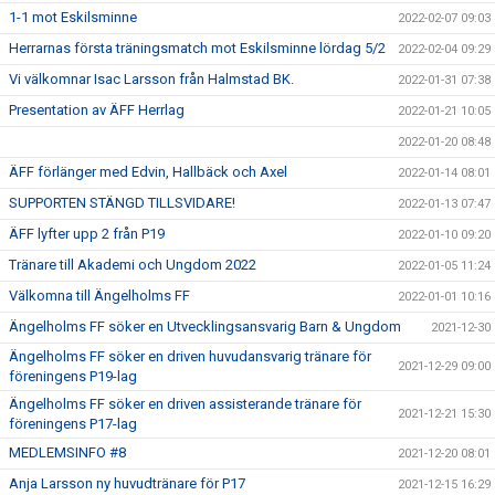
1-1 mot Eskilsminne
2022-02-07 09:03
Herrarnas första träningsmatch mot Eskilsminne lördag 5/2
2022-02-04 09:29
Vi välkomnar Isac Larsson från Halmstad BK.
2022-01-31 07:38
Presentation av ÄFF Herrlag
2022-01-21 10:05
2022-01-20 08:48
ÄFF förlänger med Edvin, Hallbäck och Axel
2022-01-14 08:01
SUPPORTEN STÄNGD TILLSVIDARE!
2022-01-13 07:47
ÄFF lyfter upp 2 från P19
2022-01-10 09:20
Tränare till Akademi och Ungdom 2022
2022-01-05 11:24
Välkomna till Ängelholms FF
2022-01-01 10:16
Ängelholms FF söker en Utvecklingsansvarig Barn & Ungdom
2021-12-30
Ängelholms FF söker en driven huvudansvarig tränare för
2021-12-29 09:00
föreningens P19-lag
Ängelholms FF söker en driven assisterande tränare för
2021-12-21 15:30
föreningens P17-lag
MEDLEMSINFO #8
2021-12-20 08:01
Anja Larsson ny huvudtränare för P17
2021-12-15 16:29