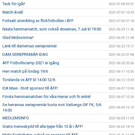
Tack för igår!
2021-07-08 09:57
Match ikväll
2021-07-07 10:33
Fortsatt utveckling av flickfotbollen i ÄFF
2021-07-05 07:18
Nästa hemmamatch, som också streamas, 7 Juli kl 19:00
2021-06-29 11:36
Glad Midsommar!
2021-06-25 11:48
Länk till damernas seriepremiär.
2021-06-22 19:17
DAM SERIEPREMIÄR IDAG
2021-06-22 07:08
ÄFF Fotbollscamp 2021 är igång
2021-06-20 20:36
Herr match på lördag 19/6
2021-06-17 10:35
Torslanda vs ÄFF kl 14:00 12/6
2021-06-12 13:43
ICA Maxi - Stolt sponsor till ÄFF!
2021-06-07 19:04
Första hemmamatchen för våra Herrar och fri entré!
2021-06-07 10:24
Se herrarnas seriepremiär borta mot Varbergs GIF FK, 5/6
2021-06-04 16:10
14.00
MEDLEMSINFO
2021-06-03 11:03
Gratis mensskydd till alla tjejer från 13 år i ÄFF!
2021-06-02 18:14
Melin Fastigheter, också en sponsor till ÄFF