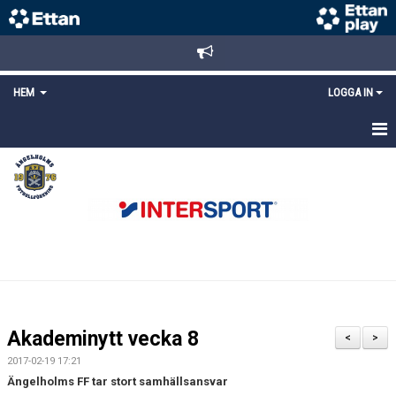
HEM
LOGGA IN
STARTSIDA
NYHETER
ANMÄLAN/REGISTRERING
POLICYS
FÖRKÖP BILJETTER
Akademinytt vecka 8
<
>
LÄNKAR
2017-02-19 17:21
Ängelholms FF tar stort samhällsansvar