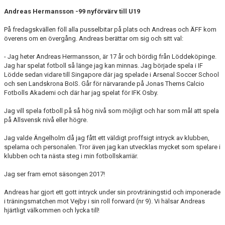
Andreas Hermansson -99 nyförvärv till U19
På fredagskvällen föll alla pusselbitar på plats och Andreas och ÄFF kom
överens om en övergång. Andreas berättar om sig och sitt val:
- Jag heter Andreas Hermansson, är 17 år och bördig från Löddeköpinge.
Jag har spelat fotboll så länge jag kan minnas. Jag började spela i IF
Lödde sedan vidare till Singapore där jag spelade i Arsenal Soccer School
och sen Landskrona BoIS. Går för närvarande på Jonas Therns Calcio
Fotbolls Akademi och där har jag spelat för IFK Osby.
Jag vill spela fotboll på så hög nivå som möjligt och har som mål att spela
på Allsvensk nivå eller högre.
Jag valde Ängelholm då jag fått ett väldigt proffsigt intryck av klubben,
spelarna och personalen. Tror även jag kan utvecklas mycket som spelare i
klubben och ta nästa steg i min fotbollskarriär.
Jag ser fram emot säsongen 2017!
Andreas har gjort ett gott intryck under sin provträningstid och imponerade
i träningsmatchen mot Vejby i sin roll forward (nr 9). Vi hälsar Andreas
hjärtligt välkommen och lycka till!