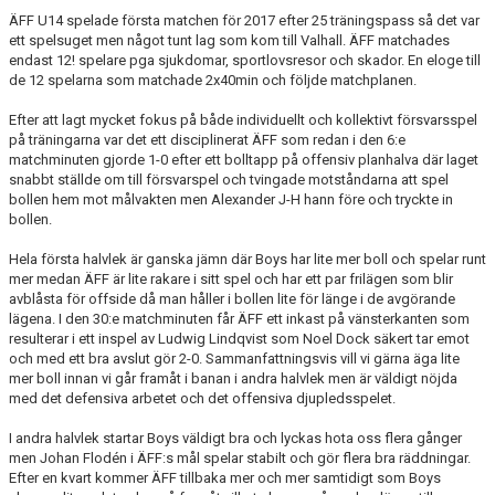
ÄFF U14 spelade första matchen för 2017 efter 25 träningspass så det var
ett spelsuget men något tunt lag som kom till Valhall. ÄFF matchades
endast 12! spelare pga sjukdomar, sportlovsresor och skador. En eloge till
de 12 spelarna som matchade 2x40min och följde matchplanen.
Efter att lagt mycket fokus på både individuellt och kollektivt försvarsspel
på träningarna var det ett disciplinerat ÄFF som redan i den 6:e
matchminuten gjorde 1-0 efter ett bolltapp på offensiv planhalva där laget
snabbt ställde om till försvarspel och tvingade motståndarna att spel
bollen hem mot målvakten men Alexander J-H hann före och tryckte in
bollen.
Hela första halvlek är ganska jämn där Boys har lite mer boll och spelar runt
mer medan ÄFF är lite rakare i sitt spel och har ett par frilägen som blir
avblåsta för offside då man håller i bollen lite för länge i de avgörande
lägena. I den 30:e matchminuten får ÄFF ett inkast på vänsterkanten som
resulterar i ett inspel av Ludwig Lindqvist som Noel Dock säkert tar emot
och med ett bra avslut gör 2-0. Sammanfattningsvis vill vi gärna äga lite
mer boll innan vi går framåt i banan i andra halvlek men är väldigt nöjda
med det defensiva arbetet och det offensiva djupledsspelet.
I andra halvlek startar Boys väldigt bra och lyckas hota oss flera gånger
men Johan Flodén i ÄFF:s mål spelar stabilt och gör flera bra räddningar.
Efter en kvart kommer ÄFF tillbaka mer och mer samtidigt som Boys