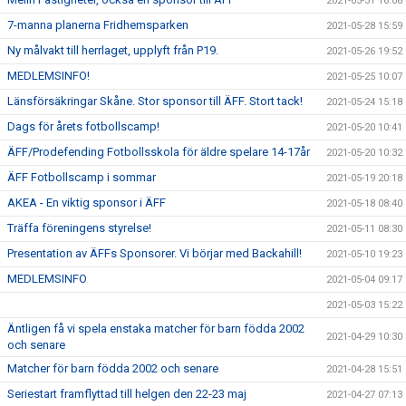
2021-05-31 16:08
7-manna planerna Fridhemsparken
2021-05-28 15:59
Ny målvakt till herrlaget, upplyft från P19.
2021-05-26 19:52
MEDLEMSINFO!
2021-05-25 10:07
Länsförsäkringar Skåne. Stor sponsor till ÄFF. Stort tack!
2021-05-24 15:18
Dags för årets fotbollscamp!
2021-05-20 10:41
ÄFF/Prodefending Fotbollsskola för äldre spelare 14-17år
2021-05-20 10:32
ÄFF Fotbollscamp i sommar
2021-05-19 20:18
AKEA - En viktig sponsor i ÄFF
2021-05-18 08:40
Träffa föreningens styrelse!
2021-05-11 08:30
Presentation av ÄFFs Sponsorer. Vi börjar med Backahill!
2021-05-10 19:23
MEDLEMSINFO
2021-05-04 09:17
2021-05-03 15:22
Äntligen få vi spela enstaka matcher för barn födda 2002
2021-04-29 10:30
och senare
Matcher för barn födda 2002 och senare
2021-04-28 15:51
Seriestart framflyttad till helgen den 22-23 maj
2021-04-27 07:13