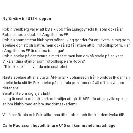
Nyförvärv till U15-truppen
Robin Vestberg väljer att byta klubb från Ljungbyheds IF, som också är
Robins moderklubb till Ängelholms FF.
Robin kommenterar klubbytet såhär: - Jag gör det för att utveckla mig som
spelare och att bli bättre, men också att få lättare att bli fotbollsproffs. Här
i Ängelholms FF är det bra träningar!
Robin spelar på det centrala mittfältet men kan också spela på en kant.
Vilka är dina styrkor som fotbollsspelare Robin?
- Tekniken, kan använda min snabbhet.
Nästa spelare att ansluta till ÄFF är Erik Johansson från Förslövs IF där han
spelat hela sitt liv. Erik spelar på centrala positioner såväl offensivt som
defensivt.
Berätta lite om dig själv Erik!
- Jag är snabb och slitstark och väljer att gå till ÄFF för att jag ville spela i
en bra klubb med en bra ungdomsakademi!
Vi hälsar Robin och Erik välkomna till klubben och önskar dem lycka till!
Calle Paulsson, huvudtränare U15 om kommande matchläger