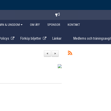
ARN & UNGDOM
OM ÄFF
SPONSOR
KONTAKT
Policys
Förköp biljetter
Länkar
Medlems och träningsavgif
<
>