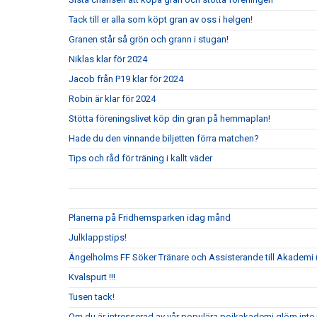
Tack till er alla som köpt gran av oss i helgen!
Granen står så grön och grann i stugan!
Niklas klar för 2024
Jacob från P19 klar för 2024
Robin är klar för 2024
Stötta föreningslivet köp din gran på hemmaplan!
Hade du den vinnande biljetten förra matchen?
Tips och råd för träning i kallt väder
Planerna på Fridhemsparken idag månd
Julklappstips!
Ängelholms FF Söker Tränare och Assisterande till Akademi (
Kvalspurt !!!
Tusen tack!
Om du är intresserad av vår populära pojkakademi glöm inte i