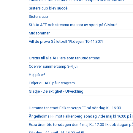
Sisters cup blev succé
Sisters cup
Stötta ÄFF och streama massor av sport på C More!
Midsommar
Vill du prova Gåfotboll 19:de juni 10-11:30?!
Grattis till alla ÄFF:are som tar Studenten!!
Coerver summercamp 3-4 juli
Hej på er!
Följer du ÄFF på Instagram
Glädje - Delaktighet - Utveckling
Herrarna tar emot Falkenbergs FF på söndag KL 16:00
Ängelholms FF mot Falkenberg söndag 7:de maj kl 16:00 på 
Extra årsmöte torsdagen den 4 maj KL 17:00 i klubbstugan på
Söndag - 23 april - kl. 16.00 på IP