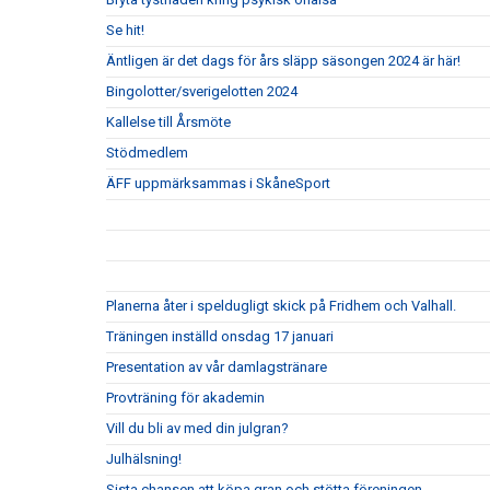
Se hit!
Äntligen är det dags för års släpp säsongen 2024 är här!
Bingolotter/sverigelotten 2024
Kallelse till Årsmöte
Stödmedlem
ÄFF uppmärksammas i SkåneSport
Planerna åter i speldugligt skick på Fridhem och Valhall.
Träningen inställd onsdag 17 januari
Presentation av vår damlagstränare
Provträning för akademin
Vill du bli av med din julgran?
Julhälsning!
Sista chansen att köpa gran och stötta föreningen