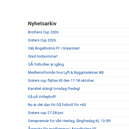
Nyhetsarkiv
Brothers Cup 2026
Sisters Cup 2026
Välj Ängelholms FF i Gräsroten!
Glad midsommar!
GÅ-fotbollen är igång
Medlemsförmån hos Lyft & Byggmaskiner AB
Sisters cup flyttas till den 17-18 oktober
Kansliet stängt torsdag-fredag!
Gå på Volleyboll!
Nu är det dax för Gå fotboll för +60
Sisters cup 27-28 juni
Seriepremiär för vårt Herrlag, långfredag KL 13:00!
Årsmöte för medlemmar i Ängelholms FF