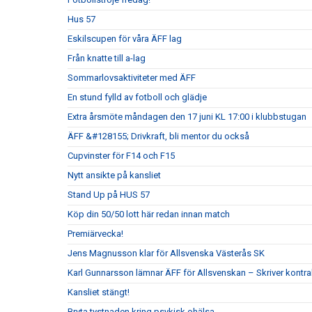
Hus 57
Eskilscupen för våra ÄFF lag
Från knatte till a-lag
Sommarlovsaktiviteter med ÄFF
En stund fylld av fotboll och glädje
Extra årsmöte måndagen den 17 juni KL 17:00 i klubbstugan
ÄFF &#128155; Drivkraft, bli mentor du också
Cupvinster för F14 och F15
Nytt ansikte på kansliet
Stand Up på HUS 57
Köp din 50/50 lott här redan innan match
Premiärvecka!
Jens Magnusson klar för Allsvenska Västerås SK
Karl Gunnarsson lämnar ÄFF för Allsvenskan – Skriver kontr
Kansliet stängt!
Bryta tystnaden kring psykisk ohälsa