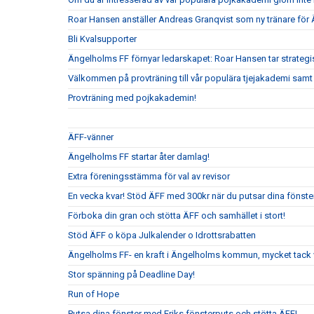
Roar Hansen anställer Andreas Granqvist som ny tränare för
Bli Kvalsupporter
Ängelholms FF förnyar ledarskapet: Roar Hansen tar strateg
Välkommen på provträning till vår populära tjejakademi samt t
Provträning med pojkakademin!
ÄFF-vänner
Ängelholms FF startar åter damlag!
Extra föreningsstämma för val av revisor
En vecka kvar! Stöd ÄFF med 300kr när du putsar dina fönste
Förboka din gran och stötta ÄFF och samhället i stort!
Stöd ÄFF o köpa Julkalender o Idrottsrabatten
Ängelholms FF- en kraft i Ängelholms kommun, mycket tack v
Stor spänning på Deadline Day!
Run of Hope
Putsa dina fönster med Eriks fönsterputs och stötta ÄFF!