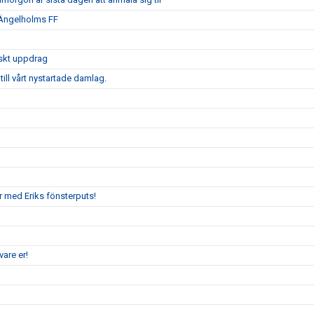
 Ängelholms FF
iskt uppdrag
ill vårt nystartade damlag.
r med Eriks fönsterputs!
are er!