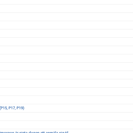
P15, P17, P19)
morgon är sista dagen att anmäla sig til