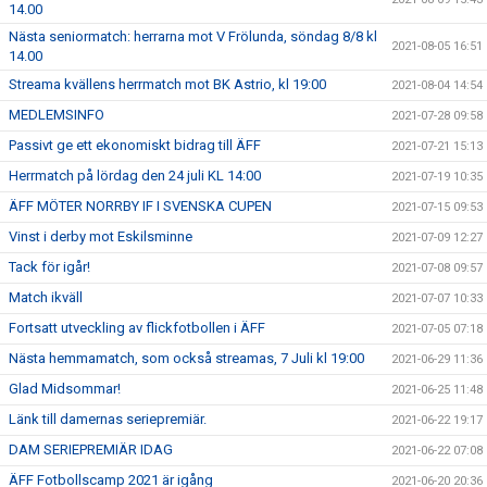
14.00
Nästa seniormatch: herrarna mot V Frölunda, söndag 8/8 kl
2021-08-05 16:51
14.00
Streama kvällens herrmatch mot BK Astrio, kl 19:00
2021-08-04 14:54
MEDLEMSINFO
2021-07-28 09:58
Passivt ge ett ekonomiskt bidrag till ÄFF
2021-07-21 15:13
Herrmatch på lördag den 24 juli KL 14:00
2021-07-19 10:35
ÄFF MÖTER NORRBY IF I SVENSKA CUPEN
2021-07-15 09:53
Vinst i derby mot Eskilsminne
2021-07-09 12:27
Tack för igår!
2021-07-08 09:57
Match ikväll
2021-07-07 10:33
Fortsatt utveckling av flickfotbollen i ÄFF
2021-07-05 07:18
Nästa hemmamatch, som också streamas, 7 Juli kl 19:00
2021-06-29 11:36
Glad Midsommar!
2021-06-25 11:48
Länk till damernas seriepremiär.
2021-06-22 19:17
DAM SERIEPREMIÄR IDAG
2021-06-22 07:08
ÄFF Fotbollscamp 2021 är igång
2021-06-20 20:36