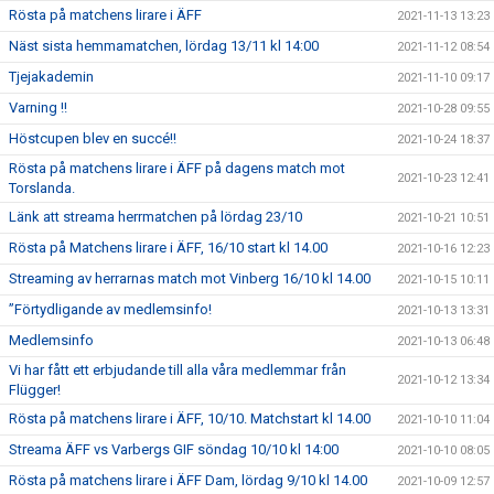
Rösta på matchens lirare i ÄFF
2021-11-13 13:23
Näst sista hemmamatchen, lördag 13/11 kl 14:00
2021-11-12 08:54
Tjejakademin
2021-11-10 09:17
Varning !!
2021-10-28 09:55
Höstcupen blev en succé!!
2021-10-24 18:37
Rösta på matchens lirare i ÄFF på dagens match mot
2021-10-23 12:41
Torslanda.
Länk att streama herrmatchen på lördag 23/10
2021-10-21 10:51
Rösta på Matchens lirare i ÄFF, 16/10 start kl 14.00
2021-10-16 12:23
Streaming av herrarnas match mot Vinberg 16/10 kl 14.00
2021-10-15 10:11
”Förtydligande av medlemsinfo!
2021-10-13 13:31
Medlemsinfo
2021-10-13 06:48
Vi har fått ett erbjudande till alla våra medlemmar från
2021-10-12 13:34
Flügger!
Rösta på matchens lirare i ÄFF, 10/10. Matchstart kl 14.00
2021-10-10 11:04
Streama ÄFF vs Varbergs GIF söndag 10/10 kl 14:00
2021-10-10 08:05
Rösta på matchens lirare i ÄFF Dam, lördag 9/10 kl 14.00
2021-10-09 12:57