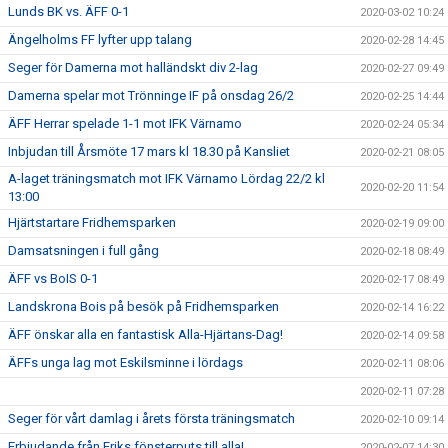
Lunds BK vs. ÄFF 0-1
2020-03-02 10:24
Ängelholms FF lyfter upp talang
2020-02-28 14:45
Seger för Damerna mot halländskt div 2-lag
2020-02-27 09:49
Damerna spelar mot Trönninge IF på onsdag 26/2
2020-02-25 14:44
ÄFF Herrar spelade 1-1 mot IFK Värnamo
2020-02-24 05:34
Inbjudan till Årsmöte 17 mars kl 18.30 på Kansliet
2020-02-21 08:05
A-laget träningsmatch mot IFK Värnamo Lördag 22/2 kl
2020-02-20 11:54
13:00
Hjärtstartare Fridhemsparken
2020-02-19 09:00
Damsatsningen i full gång
2020-02-18 08:49
ÄFF vs BoIS 0-1
2020-02-17 08:49
Landskrona Bois på besök på Fridhemsparken
2020-02-14 16:22
ÄFF önskar alla en fantastisk Alla-Hjärtans-Dag!
2020-02-14 09:58
ÄFFs unga lag mot Eskilsminne i lördags
2020-02-11 08:06
2020-02-11 07:28
Seger för vårt damlag i årets första träningsmatch
2020-02-10 09:14
Erbjudande från Eriks fönsterputs till alla!
2020-02-07 14:30