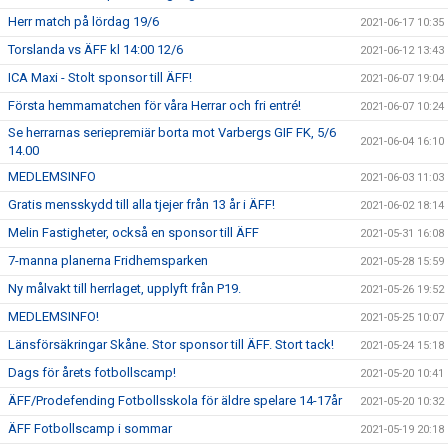
Herr match på lördag 19/6
2021-06-17 10:35
Torslanda vs ÄFF kl 14:00 12/6
2021-06-12 13:43
ICA Maxi - Stolt sponsor till ÄFF!
2021-06-07 19:04
Första hemmamatchen för våra Herrar och fri entré!
2021-06-07 10:24
Se herrarnas seriepremiär borta mot Varbergs GIF FK, 5/6
2021-06-04 16:10
14.00
MEDLEMSINFO
2021-06-03 11:03
Gratis mensskydd till alla tjejer från 13 år i ÄFF!
2021-06-02 18:14
Melin Fastigheter, också en sponsor till ÄFF
2021-05-31 16:08
7-manna planerna Fridhemsparken
2021-05-28 15:59
Ny målvakt till herrlaget, upplyft från P19.
2021-05-26 19:52
MEDLEMSINFO!
2021-05-25 10:07
Länsförsäkringar Skåne. Stor sponsor till ÄFF. Stort tack!
2021-05-24 15:18
Dags för årets fotbollscamp!
2021-05-20 10:41
ÄFF/Prodefending Fotbollsskola för äldre spelare 14-17år
2021-05-20 10:32
ÄFF Fotbollscamp i sommar
2021-05-19 20:18