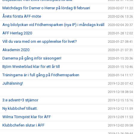
Matchdags för Damer o Herrar på lördag 8 februari
2020-02-07 11:22
Årets första ÄFF-möte
2020-02-06 13:26
Ang bilolyckan vid Fridhemsparken (nya IP) i måndags kväll
2020-02-04 20:37
ÄFF Herrlag 2020
2020-01-28 12:02
Vill du vara med om en upplevelse för livet?
2020-01-27 08:41
Akademin 2020
2020-01-21 07:31
Damerna på gång inför säsongen!
2020-01-15 20:36
Björn Westerblad klar för ett år till
2020-01-15 10:46
Träningarna är i full gång på Fridhemsparken
2020-01-14 11:17
Julhälsning!
2019-12-20 07:42
2019-12-18 08:54
3:e advent=3 stjärnor
2019-12-15 15:16
Ny klubbchef tillsatt.
2019-12-12 11:59
Wilma Törnqvist klar för ÄFF
2019-12-09 11:53
Klubbchefen slutar i ÄFF
2019-12-02 09:58
2019-11-26 09:44