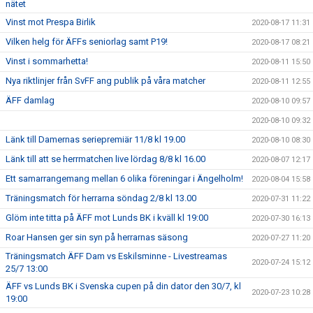
nätet
Vinst mot Prespa Birlik
2020-08-17 11:31
Vilken helg för ÄFFs seniorlag samt P19!
2020-08-17 08:21
Vinst i sommarhetta!
2020-08-11 15:50
Nya riktlinjer från SvFF ang publik på våra matcher
2020-08-11 12:55
ÄFF damlag
2020-08-10 09:57
2020-08-10 09:32
Länk till Damernas seriepremiär 11/8 kl 19.00
2020-08-10 08:30
Länk till att se herrmatchen live lördag 8/8 kl 16.00
2020-08-07 12:17
Ett samarrangemang mellan 6 olika föreningar i Ängelholm!
2020-08-04 15:58
Träningsmatch för herrarna söndag 2/8 kl 13.00
2020-07-31 11:22
Glöm inte titta på ÄFF mot Lunds BK i kväll kl 19:00
2020-07-30 16:13
Roar Hansen ger sin syn på herrarnas säsong
2020-07-27 11:20
Träningsmatch ÄFF Dam vs Eskilsminne - Livestreamas
2020-07-24 15:12
25/7 13:00
ÄFF vs Lunds BK i Svenska cupen på din dator den 30/7, kl
2020-07-23 10:28
19:00