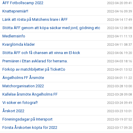
ÄFF Fotbollscamp 2022
2022-04-20 09:41
Knattepremiär!!
2022-04-16 09:39
Länk att rösta på Matchens lirare i ÄFF
2022-04-14 17:49
Stötta ÄFF genom att köpa säckar med jord, gödning etc
2022-04-12 08:08
Medlemsinfo
2022-04-11 11:13
Kvarglömda kläder
2022-04-11 08:37
Stötta ÄFF och få chansen att vinna en El-kick
2022-04-06 19:20
Premiären i Ettan avklarad för herrarna.
2022-04-03 18:16
Förköp av matchbiljetter på TicketCo
2022-04-01 13:52
Ängelholms FF Årsmöte
2022-04-01 11:22
Matchorganisation 2022
2022-03-28 10:00
Kallelse årsmöte Ängelholms FF
2022-03-28 09:08
Vi söker en fotograf!
2022-03-24 09:49
Årskort 2022
2022-03-23 10:01
Föreningsdagar på Intersport
2022-03-19 07:52
Första Årskorten köpta för 2022
2022-03-17 09:20