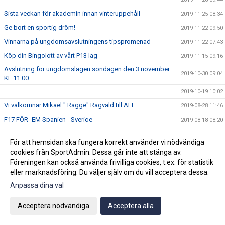
Sista veckan för akademin innan vinteruppehåll
2019-11-25 08:34
Ge bort en sportig dröm!
2019-11-22 09:50
Vinnarna på ungdomsavslutningens tipspromenad
2019-11-22 07:43
Köp din Bingolott av vårt P13 lag
2019-11-15 09:16
Avslutning för ungdomslagen söndagen den 3 november
2019-10-30 09:04
KL 11:00
2019-10-19 10:02
Vi välkomnar Mikael " Ragge" Ragvald till ÄFF
2019-08-28 11:46
F17 FÖR- EM Spanien - Sverige
2019-08-18 08:20
Sommarproffsläger 2019
2019-08-14 11:14
För att hemsidan ska fungera korrekt använder vi nödvändiga
Vinnare i 50/50 lotteriet 11/8
2019-08-14 10:21
cookies från SportAdmin. Dessa går inte att stänga av.
ÄFF söker matchsekreterare
Föreningen kan också använda frivilliga cookies, t.ex. för statistik
2019-08-14 10:18
eller marknadsföring. Du väljer själv om du vill acceptera dessa.
Angående gårdagens match i P19-Allsvenskan
2019-08-11 11:42
Anpassa dina val
Kalle är på semester
2019-08-10 09:14
Klubbchefen Helena Wennerström presenterar sig
2019-08-07 08:52
Acceptera nödvändiga
Acceptera alla
FitLine är ny samarbetspartner
2019-08-03 14:21