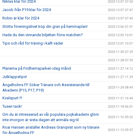
Niklas klar för 2024
2023-12-07 07:50
Jacob från P19 klar för 2024
2023-12-07 07:47
Robin är klar för 2024
2023-12-07 07:45
Stötta föreningslivet köp din gran på hemmaplan!
2023-12-06 07:31
Hade du den vinnande biljetten förra matchen?
2023-12-05 10:01
Tips och råd för träning i kallt väder
2023-12-01 10:07
2023-11-30 07:29
2023-11-28 07:59
Planerna på Fridhemsparken idag månd
2023-11-27 14:12
Julklappstips!
2023-11-27 11:29
Ängelholms FF Söker Tränare och Assisterande till
2023-11-24 08:49
Akademi (P15, P17, P19)
Kvalspurt !!!
2023-11-21 16:44
Tusen tack!
2023-11-18 06:01
Om du är intresserad av vår populära pojkakademi glöm
2023-11-16 09:25
inte imorgon är sista dagen att anmäla sig til
Roar Hansen anställer Andreas Granqvist som ny tränare
2023-11-15 09:37
för Ängelholms FF