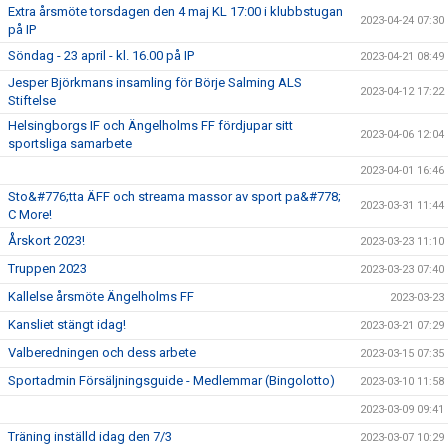
Extra årsmöte torsdagen den 4 maj KL 17:00 i klubbstugan
2023-04-24 07:30
på IP
Söndag - 23 april - kl. 16.00 på IP
2023-04-21 08:49
Jesper Björkmans insamling för Börje Salming ALS
2023-04-12 17:22
Stiftelse
Helsingborgs IF och Ängelholms FF fördjupar sitt
2023-04-06 12:04
sportsliga samarbete
2023-04-01 16:46
Sto&#776;tta ÄFF och streama massor av sport pa&#778;
2023-03-31 11:44
C More!
Årskort 2023!
2023-03-23 11:10
Truppen 2023
2023-03-23 07:40
Kallelse årsmöte Ängelholms FF
2023-03-23
Kansliet stängt idag!
2023-03-21 07:29
Valberedningen och dess arbete
2023-03-15 07:35
Sportadmin Försäljningsguide - Medlemmar (Bingolotto)
2023-03-10 11:58
2023-03-09 09:41
Träning inställd idag den 7/3
2023-03-07 10:29