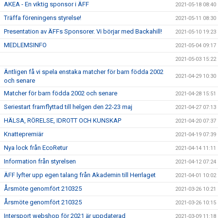
AKEA - En viktig sponsor i ÄFF
2021-05-18 08:40
Träffa föreningens styrelse!
2021-05-11 08:30
Presentation av ÄFFs Sponsorer. Vi börjar med Backahill!
2021-05-10 19:23
MEDLEMSINFO
2021-05-04 09:17
2021-05-03 15:22
Äntligen få vi spela enstaka matcher för barn födda 2002
2021-04-29 10:30
och senare
Matcher för barn födda 2002 och senare
2021-04-28 15:51
Seriestart framflyttad till helgen den 22-23 maj
2021-04-27 07:13
HÄLSA, RÖRELSE, IDROTT OCH KUNSKAP
2021-04-20 07:37
Knattepremiär
2021-04-19 07:39
Nya lock från EcoRetur
2021-04-14 11:11
Information från styrelsen
2021-04-12 07:24
ÄFF lyfter upp egen talang från Akademin till Herrlaget
2021-04-01 10:02
Årsmöte genomfört 210325
2021-03-26 10:21
Årsmöte genomfört 210325
2021-03-26 10:15
Intersport webshop för 2021 är uppdaterad
2021-03-09 11:18