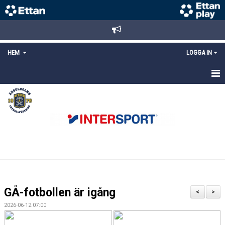
HEM
LOGGA IN
STARTSIDA
NYHETER
ANMÄLAN/REGISTRERING
POLICYS
FÖRKÖP BILJETTER
GÅ-fotbollen är igång
<
>
LÄNKAR
2026-06-12 07:00