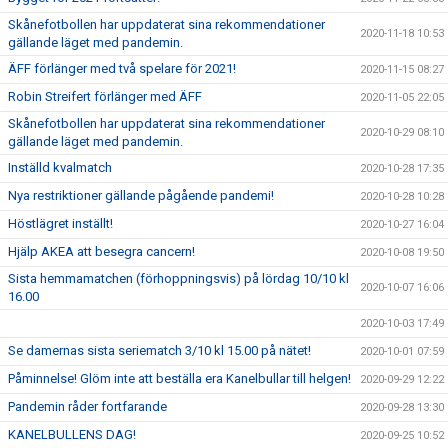
Skånefotbollen har uppdaterat sina rekommendationer
2020-11-18 10:53
gällande läget med pandemin.
ÄFF förlänger med två spelare för 2021!
2020-11-15 08:27
Robin Streifert förlänger med ÄFF
2020-11-05 22:05
Skånefotbollen har uppdaterat sina rekommendationer
2020-10-29 08:10
gällande läget med pandemin.
Inställd kvalmatch
2020-10-28 17:35
Nya restriktioner gällande pågående pandemi!
2020-10-28 10:28
Höstlägret inställt!
2020-10-27 16:04
Hjälp AKEA att besegra cancern!
2020-10-08 19:50
Sista hemmamatchen (förhoppningsvis) på lördag 10/10 kl
2020-10-07 16:06
16.00
2020-10-03 17:49
Se damernas sista seriematch 3/10 kl 15.00 på nätet!
2020-10-01 07:59
Påminnelse! Glöm inte att beställa era Kanelbullar till helgen!
2020-09-29 12:22
Pandemin råder fortfarande
2020-09-28 13:30
KANELBULLENS DAG!
2020-09-25 10:52