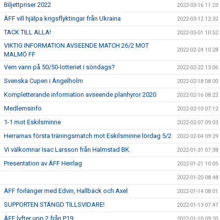
Biljettpriser 2022
2022-03-16 11:23
ÄFF vill hjälpa krigsflyktingar från Ukraina
2022-03-12 12:32
TACK TILL ALLA!
2022-03-01 10:52
VIKTIG INFORMATION AVSEENDE MATCH 26/2 MOT
2022-02-24 10:28
MALMÖ FF
Vem vann på 50/50-lotteriet i söndags?
2022-02-22 13:06
Svenska Cupen i Ängelholm
2022-02-18 08:00
Kompletterande information avseende planhyror 2020
2022-02-16 08:22
Medlemsinfo
2022-02-10 07:12
1-1 mot Eskilsminne
2022-02-07 09:03
Herrarnas första träningsmatch mot Eskilsminne lördag 5/2
2022-02-04 09:29
Vi välkomnar Isac Larsson från Halmstad BK.
2022-01-31 07:38
Presentation av ÄFF Herrlag
2022-01-21 10:05
2022-01-20 08:48
ÄFF förlänger med Edvin, Hallbäck och Axel
2022-01-14 08:01
SUPPORTEN STÄNGD TILLSVIDARE!
2022-01-13 07:47
ÄFF lyfter upp 2 från P19
2022-01-10 09:20