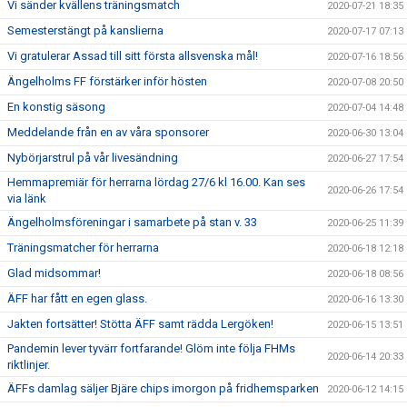
Vi sänder kvällens träningsmatch
2020-07-21 18:35
Semesterstängt på kanslierna
2020-07-17 07:13
Vi gratulerar Assad till sitt första allsvenska mål!
2020-07-16 18:56
Ängelholms FF förstärker inför hösten
2020-07-08 20:50
En konstig säsong
2020-07-04 14:48
Meddelande från en av våra sponsorer
2020-06-30 13:04
Nybörjarstrul på vår livesändning
2020-06-27 17:54
Hemmapremiär för herrarna lördag 27/6 kl 16.00. Kan ses
2020-06-26 17:54
via länk
Ängelholmsföreningar i samarbete på stan v. 33
2020-06-25 11:39
Träningsmatcher för herrarna
2020-06-18 12:18
Glad midsommar!
2020-06-18 08:56
ÄFF har fått en egen glass.
2020-06-16 13:30
Jakten fortsätter! Stötta ÄFF samt rädda Lergöken!
2020-06-15 13:51
Pandemin lever tyvärr fortfarande! Glöm inte följa FHMs
2020-06-14 20:33
riktlinjer.
ÄFFs damlag säljer Bjäre chips imorgon på fridhemsparken
2020-06-12 14:15