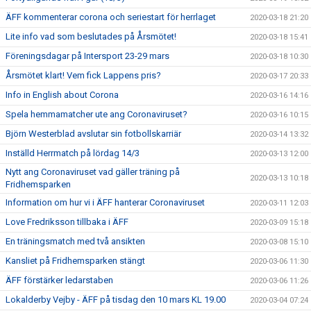
ÄFF kommenterar corona och seriestart för herrlaget
2020-03-18 21:20
Lite info vad som beslutades på Årsmötet!
2020-03-18 15:41
Föreningsdagar på Intersport 23-29 mars
2020-03-18 10:30
Årsmötet klart! Vem fick Lappens pris?
2020-03-17 20:33
Info in English about Corona
2020-03-16 14:16
Spela hemmamatcher ute ang Coronaviruset?
2020-03-16 10:15
Björn Westerblad avslutar sin fotbollskarriär
2020-03-14 13:32
Inställd Herrmatch på lördag 14/3
2020-03-13 12:00
Nytt ang Coronaviruset vad gäller träning på
2020-03-13 10:18
Fridhemsparken
Information om hur vi i ÄFF hanterar Coronaviruset
2020-03-11 12:03
Love Fredriksson tillbaka i ÄFF
2020-03-09 15:18
En träningsmatch med två ansikten
2020-03-08 15:10
Kansliet på Fridhemsparken stängt
2020-03-06 11:30
ÄFF förstärker ledarstaben
2020-03-06 11:26
Lokalderby Vejby - ÄFF på tisdag den 10 mars KL 19.00
2020-03-04 07:24