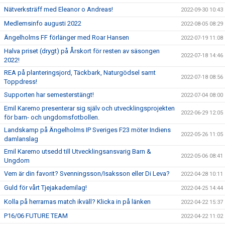
Nätverksträff med Eleanor o Andreas!
2022-09-30 10:43
Medlemsinfo augusti 2022
2022-08-05 08:29
Ängelholms FF förlänger med Roar Hansen
2022-07-19 11:08
Halva priset (drygt) på Årskort för resten av säsongen
2022-07-18 14:46
2022!
REA på planteringsjord, Täckbark, Naturgödsel samt
2022-07-18 08:56
Toppdress!
Supporten har semesterstängt!
2022-07-04 08:00
Emil Karemo presenterar sig själv och utvecklingsprojekten
2022-06-29 12:05
för barn- och ungdomsfotbollen.
Landskamp på Ängelholms IP Sveriges F23 möter Indiens
2022-05-26 11:05
damlanslag
Emil Karemo utsedd till Utvecklingsansvarig Barn &
2022-05-06 08:41
Ungdom
Vem är din favorit? Svenningsson/Isaksson eller Di Leva?
2022-04-28 10:11
Guld för vårt Tjejakademilag!
2022-04-25 14:44
Kolla på herrarnas match ikväll? Klicka in på länken
2022-04-22 15:37
P16/06 FUTURE TEAM
2022-04-22 11:02