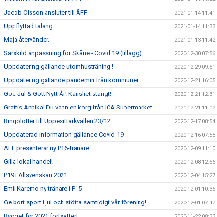
Jacob Olsson ansluter till ÄFF
2021-01-14 11:41
Uppflyttad talang
2021-01-14 11:33
Maja återvänder.
2021-01-13 11:42
Särskild anpassning för Skåne - Covid 19 (tillägg)
2020-12-30 07:56
Uppdatering gällande utomhusträning !
2020-12-29 09:51
Uppdatering gällande pandemin från kommunen
2020-12-21 16:05
God Jul & Gott Nytt År! Kansliet stängt!
2020-12-21 12:31
Grattis Annika! Du vann en korg från ICA Supermarket.
2020-12-21 11:02
Bingolotter till Uppesittarkvällen 23/12
2020-12-17 08:54
Uppdaterad information gällande Covid-19
2020-12-16 07:55
ÄFF presenterar ny P16-tränare
2020-12-09 11:10
Gilla lokal handel!
2020-12-08 12:56
P19 i Allsvenskan 2021
2020-12-04 15:27
Emil Karemo ny tränare i P15
2020-12-01 10:35
Ge bort sport i jul och stötta samtidigt vår förening!
2020-12-01 07:47
Bygget för 2021 fortsätter!
2020-11-22 08:33