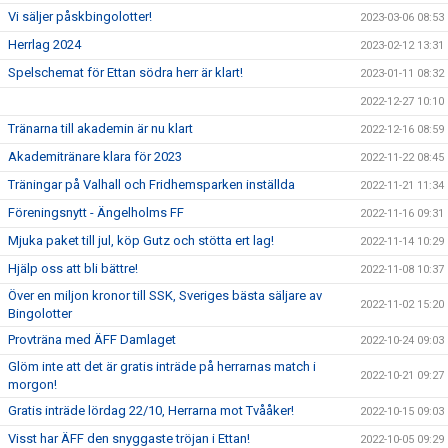
Vi säljer påskbingolotter!
2023-03-06 08:53
Herrlag 2024
2023-02-12 13:31
Spelschemat för Ettan södra herr är klart!
2023-01-11 08:32
2022-12-27 10:10
Tränarna till akademin är nu klart
2022-12-16 08:59
Akademitränare klara för 2023
2022-11-22 08:45
Träningar på Valhall och Fridhemsparken inställda
2022-11-21 11:34
Föreningsnytt - Ängelholms FF
2022-11-16 09:31
Mjuka paket till jul, köp Gutz och stötta ert lag!
2022-11-14 10:29
Hjälp oss att bli bättre!
2022-11-08 10:37
Över en miljon kronor till SSK, Sveriges bästa säljare av
2022-11-02 15:20
Bingolotter
Provträna med ÄFF Damlaget
2022-10-24 09:03
Glöm inte att det är gratis inträde på herrarnas match i
2022-10-21 09:27
morgon!
Gratis inträde lördag 22/10, Herrarna mot Tvååker!
2022-10-15 09:03
Visst har ÄFF den snyggaste tröjan i Ettan!
2022-10-05 09:29