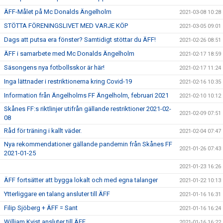
ÄFF-Målet på Mc Donalds Ängelholm
2021-03-08 10:28
STÖTTA FÖRENINGSLIVET MED VARJE KÖP
2021-03-05 09:01
Dags att putsa era fönster? Samtidigt stöttar du ÄFF!
2021-02-26 08:51
ÄFF i samarbete med Mc Donalds Ängelholm
2021-02-17 18:59
Säsongens nya fotbollsskor är här!
2021-02-17 11:24
Inga lättnader i restriktionerna kring Covid-19
2021-02-16 10:35
Information från Ängelholms FF Ängelholm, februari 2021
2021-02-10 10:12
Skånes FF:s riktlinjer utifrån gällande restriktioner 2021-02-
2021-02-09 07:51
08
Råd för träning i kallt väder.
2021-02-04 07:47
Nya rekommendationer gällande pandemin från Skånes FF
2021-01-26 07:43
2021-01-25
2021-01-23 16:26
ÄFF fortsätter att bygga lokalt och med egna talanger
2021-01-22 10:13
Ytterliggare en talang ansluter till ÄFF
2021-01-16 16:31
Filip Sjöberg + ÄFF = Sant
2021-01-16 16:24
William Kvist ansluter till ÄFF
2021-01-16 16:22