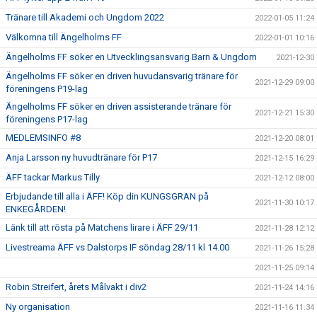
Tränare till Akademi och Ungdom 2022
2022-01-05 11:24
Välkomna till Ängelholms FF
2022-01-01 10:16
Ängelholms FF söker en Utvecklingsansvarig Barn & Ungdom
2021-12-30
Ängelholms FF söker en driven huvudansvarig tränare för
2021-12-29 09:00
föreningens P19-lag
Ängelholms FF söker en driven assisterande tränare för
2021-12-21 15:30
föreningens P17-lag
MEDLEMSINFO #8
2021-12-20 08:01
Anja Larsson ny huvudtränare för P17
2021-12-15 16:29
ÄFF tackar Markus Tilly
2021-12-12 08:00
Erbjudande till alla i ÄFF! Köp din KUNGSGRAN på
2021-11-30 10:17
ENKEGÅRDEN!
Länk till att rösta på Matchens lirare i ÄFF 29/11
2021-11-28 12:12
Livestreama ÄFF vs Dalstorps IF söndag 28/11 kl 14.00
2021-11-26 15:28
2021-11-25 09:14
Robin Streifert, årets Målvakt i div2
2021-11-24 14:16
Ny organisation
2021-11-16 11:34