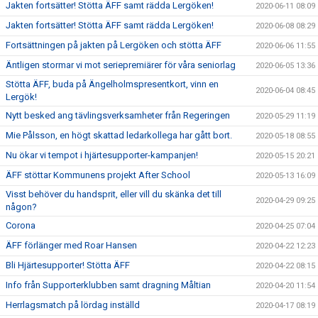
Jakten fortsätter! Stötta ÄFF samt rädda Lergöken!
2020-06-11 08:09
Jakten fortsätter! Stötta ÄFF samt rädda Lergöken!
2020-06-08 08:29
Fortsättningen på jakten på Lergöken och stötta ÄFF
2020-06-06 11:55
Äntligen stormar vi mot seriepremiärer för våra seniorlag
2020-06-05 13:36
Stötta ÄFF, buda på Ängelholmspresentkort, vinn en
2020-06-04 08:45
Lergök!
Nytt besked ang tävlingsverksamheter från Regeringen
2020-05-29 11:19
Mie Pålsson, en högt skattad ledarkollega har gått bort.
2020-05-18 08:55
Nu ökar vi tempot i hjärtesupporter-kampanjen!
2020-05-15 20:21
ÄFF stöttar Kommunens projekt After School
2020-05-13 16:09
Visst behöver du handsprit, eller vill du skänka det till
2020-04-29 09:25
någon?
Corona
2020-04-25 07:04
ÄFF förlänger med Roar Hansen
2020-04-22 12:23
Bli Hjärtesupporter! Stötta ÄFF
2020-04-22 08:15
Info från Supporterklubben samt dragning Måltian
2020-04-20 11:54
Herrlagsmatch på lördag inställd
2020-04-17 08:19