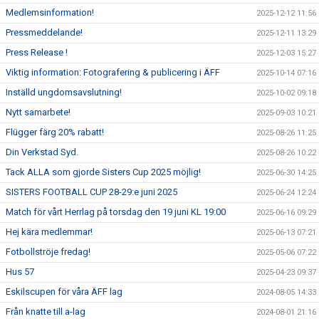
Medlemsinformation!
2025-12-12 11:56
Pressmeddelande!
2025-12-11 13:29
Press Release !
2025-12-03 15:27
Viktig information: Fotografering & publicering i ÄFF
2025-10-14 07:16
Inställd ungdomsavslutning!
2025-10-02 09:18
Nytt samarbete!
2025-09-03 10:21
Flügger färg 20% rabatt!
2025-08-26 11:25
Din Verkstad Syd.
2025-08-26 10:22
Tack ALLA som gjorde Sisters Cup 2025 möjlig!
2025-06-30 14:25
SISTERS FOOTBALL CUP 28-29:e juni 2025
2025-06-24 12:24
Match för vårt Herrlag på torsdag den 19 juni KL 19:00
2025-06-16 09:29
Hej kära medlemmar!
2025-06-13 07:21
Fotbollströje fredag!
2025-05-06 07:22
Hus 57
2025-04-23 09:37
Eskilscupen för våra ÄFF lag
2024-08-05 14:33
Från knatte till a-lag
2024-08-01 21:16