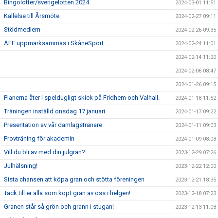
Bingolotter/sverigelotten 2024
2024-03-01 11:51
Kallelse till Årsmöte
2024-02-27 09:11
Stödmedlem
2024-02-26 09:35
ÄFF uppmärksammas i SkåneSport
2024-02-24 11:01
2024-02-14 11:20
2024-02-06 08:47
2024-01-26 09:15
Planerna åter i speldugligt skick på Fridhem och Valhall.
2024-01-18 11:52
Träningen inställd onsdag 17 januari
2024-01-17 09:22
Presentation av vår damlagstränare
2024-01-11 09:03
Provträning för akademin
2024-01-09 08:08
Vill du bli av med din julgran?
2023-12-29 07:26
Julhälsning!
2023-12-22 12:00
Sista chansen att köpa gran och stötta föreningen
2023-12-21 18:35
Tack till er alla som köpt gran av oss i helgen!
2023-12-18 07:23
Granen står så grön och grann i stugan!
2023-12-13 11:08