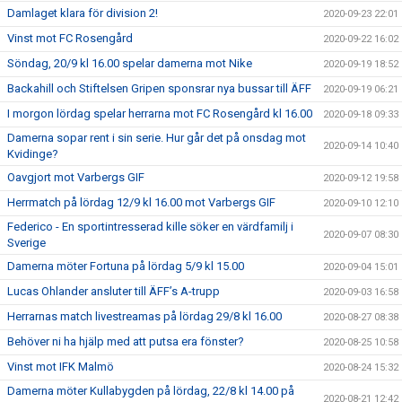
Damlaget klara för division 2!
2020-09-23 22:01
Vinst mot FC Rosengård
2020-09-22 16:02
Söndag, 20/9 kl 16.00 spelar damerna mot Nike
2020-09-19 18:52
Backahill och Stiftelsen Gripen sponsrar nya bussar till ÄFF
2020-09-19 06:21
I morgon lördag spelar herrarna mot FC Rosengård kl 16.00
2020-09-18 09:33
Damerna sopar rent i sin serie. Hur går det på onsdag mot
2020-09-14 10:40
Kvidinge?
Oavgjort mot Varbergs GIF
2020-09-12 19:58
Herrmatch på lördag 12/9 kl 16.00 mot Varbergs GIF
2020-09-10 12:10
Federico - En sportintresserad kille söker en värdfamilj i
2020-09-07 08:30
Sverige
Damerna möter Fortuna på lördag 5/9 kl 15.00
2020-09-04 15:01
Lucas Ohlander ansluter till ÄFF’s A-trupp
2020-09-03 16:58
Herrarnas match livestreamas på lördag 29/8 kl 16.00
2020-08-27 08:38
Behöver ni ha hjälp med att putsa era fönster?
2020-08-25 10:58
Vinst mot IFK Malmö
2020-08-24 15:32
Damerna möter Kullabygden på lördag, 22/8 kl 14.00 på
2020-08-21 12:42