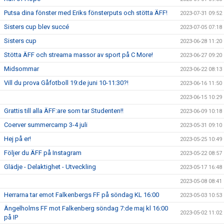
Putsa dina fönster med Eriks fönsterputs och stötta ÄFF!
2023-07-31 09:52
Sisters cup blev succé
2023-07-05 07:18
Sisters cup
2023-06-28 11:20
Stötta ÄFF och streama massor av sport på C More!
2023-06-27 09:20
Midsommar
2023-06-22 08:13
Vill du prova Gåfotboll 19:de juni 10-11:30?!
2023-06-16 11:50
2023-06-15 10:29
Grattis till alla ÄFF:are som tar Studenten!!
2023-06-09 10:18
Coerver summercamp 3-4 juli
2023-05-31 09:10
Hej på er!
2023-05-25 10:49
Följer du ÄFF på Instagram
2023-05-22 08:57
Glädje - Delaktighet - Utveckling
2023-05-17 16:48
2023-05-08 08:41
Herrarna tar emot Falkenbergs FF på söndag KL 16:00
2023-05-03 10:53
Ängelholms FF mot Falkenberg söndag 7:de maj kl 16:00
2023-05-02 11:02
på IP