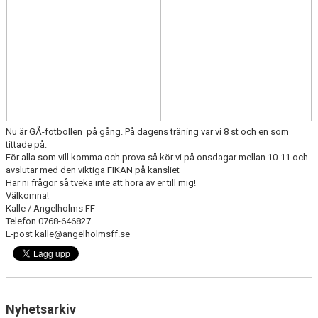
MEDLEMS OCH TRÄNINGSAVGIFTER
Nu är GÅ-fotbollen på gång. På dagens träning var vi 8 st och en som
tittade på.
För alla som vill komma och prova så kör vi på onsdagar mellan 10-11 och
avslutar med den viktiga FIKAN på kansliet
Har ni frågor så tveka inte att höra av er till mig!
Välkomna!
Kalle / Ängelholms FF
Telefon 0768-646827
E-post kalle@angelholmsff.se
Nyhetsarkiv