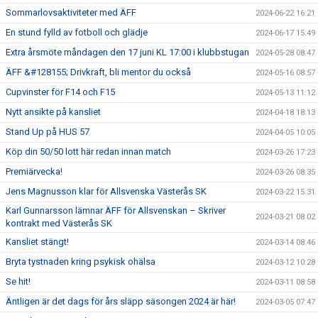
Sommarlovsaktiviteter med ÄFF
2024-06-22 16:21
En stund fylld av fotboll och glädje
2024-06-17 15:49
Extra årsmöte måndagen den 17 juni KL 17:00 i klubbstugan
2024-05-28 08:47
ÄFF &#128155; Drivkraft, bli mentor du också
2024-05-16 08:57
Cupvinster för F14 och F15
2024-05-13 11:12
Nytt ansikte på kansliet
2024-04-18 18:13
Stand Up på HUS 57
2024-04-05 10:05
Köp din 50/50 lott här redan innan match
2024-03-26 17:23
Premiärvecka!
2024-03-26 08:35
Jens Magnusson klar för Allsvenska Västerås SK
2024-03-22 15:31
Karl Gunnarsson lämnar ÄFF för Allsvenskan – Skriver
2024-03-21 08:02
kontrakt med Västerås SK
Kansliet stängt!
2024-03-14 08:46
Bryta tystnaden kring psykisk ohälsa
2024-03-12 10:28
Se hit!
2024-03-11 08:58
Äntligen är det dags för års släpp säsongen 2024 är här!
2024-03-05 07:47