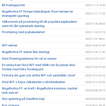
Bli Kvalsupporter
2023-11-13 14:30
Ängelholms FF förnyar ledarskapet: Roar Hansen tar
2023-11-11 17:22
strategiskt uppdrag
Välkommen på provträning till vår populära tjejakademi
2023-11-06 08:03
samt till vårt nystartade damlag.
Provträning med pojkakademin!
2023-11-02 07:19
2023-11-01 08:01
ÄFF-vänner
2023-10-26 07:49
Ängelholms FF startar åter damlag!
2023-10-24 11:30
Extra föreningsstämma för val av revisor
2023-10-23 13:57
En vecka kvar! Stöd ÄFF med 300kr när du putsar dina
2023-10-23 10:33
fönster med Eriks fönsterputs!
Förboka din gran och stötta ÄFF och samhället i stort!
2023-10-16 09:16
Stöd ÄFF o köpa Julkalender o Idrottsrabatten
2023-10-12 09:56
Ängelholms FF- en kraft i Ängelholms kommun, mycket
2023-09-06 09:19
tack vare er!
Stor spänning på Deadline Day!
2023-09-04 09:34
Run of Hope
2023-09-01 09:33