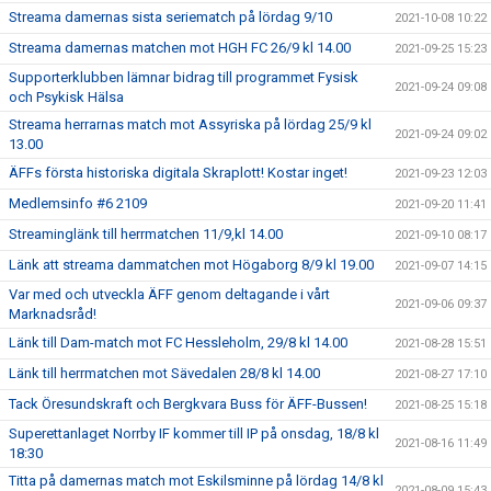
Streama damernas sista seriematch på lördag 9/10
2021-10-08 10:22
Streama damernas matchen mot HGH FC 26/9 kl 14.00
2021-09-25 15:23
Supporterklubben lämnar bidrag till programmet Fysisk
2021-09-24 09:08
och Psykisk Hälsa
Streama herrarnas match mot Assyriska på lördag 25/9 kl
2021-09-24 09:02
13.00
ÄFFs första historiska digitala Skraplott! Kostar inget!
2021-09-23 12:03
Medlemsinfo #6 2109
2021-09-20 11:41
Streaminglänk till herrmatchen 11/9,kl 14.00
2021-09-10 08:17
Länk att streama dammatchen mot Högaborg 8/9 kl 19.00
2021-09-07 14:15
Var med och utveckla ÄFF genom deltagande i vårt
2021-09-06 09:37
Marknadsråd!
Länk till Dam-match mot FC Hessleholm, 29/8 kl 14.00
2021-08-28 15:51
Länk till herrmatchen mot Sävedalen 28/8 kl 14.00
2021-08-27 17:10
Tack Öresundskraft och Bergkvara Buss för ÄFF-Bussen!
2021-08-25 15:18
Superettanlaget Norrby IF kommer till IP på onsdag, 18/8 kl
2021-08-16 11:49
18:30
Titta på damernas match mot Eskilsminne på lördag 14/8 kl
2021-08-09 15:43