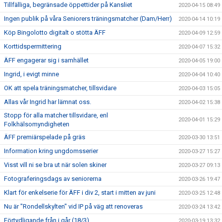
Tillfälliga, begränsade öppettider på Kansliet
2020-04-15 08:49
Ingen publik på våra Seniorers träningsmatcher (Dam/Herr)
2020-04-14 10:19
Köp Bingolotto digitalt o stötta ÄFF
2020-04-09 12:59
Korttidspermittering
2020-04-07 15:32
ÄFF engagerar sig i samhället
2020-04-05 19:00
Ingrid, i evigt minne
2020-04-04 10:40
OK att spela träningsmatcher, tillsvidare
2020-04-03 15:05
Allas vår Ingrid har lämnat oss.
2020-04-02 15:38
Stopp för alla matcher tillsvidare, enl
2020-04-01 15:29
Folkhälsomyndigheten
ÄFF premiärspelade på gräs
2020-03-30 13:51
Information kring ungdomsserier
2020-03-27 15:27
Visst vill ni se bra ut när solen skiner
2020-03-27 09:13
Fotograferingsdags av seniorerna
2020-03-26 19:47
Klart för enkelserie för ÄFF i div 2, start i mitten av juni
2020-03-25 12:48
Nu är "Rondellskylten" vid IP på väg att renoveras
2020-03-24 13:42
Förtydligande från i går (18/3)
2020-03-19 13:32