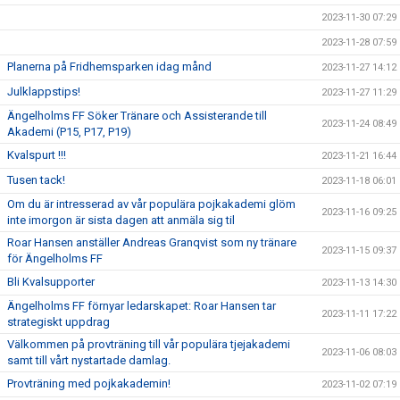
2023-11-30 07:29
2023-11-28 07:59
Planerna på Fridhemsparken idag månd
2023-11-27 14:12
Julklappstips!
2023-11-27 11:29
Ängelholms FF Söker Tränare och Assisterande till
2023-11-24 08:49
Akademi (P15, P17, P19)
Kvalspurt !!!
2023-11-21 16:44
Tusen tack!
2023-11-18 06:01
Om du är intresserad av vår populära pojkakademi glöm
2023-11-16 09:25
inte imorgon är sista dagen att anmäla sig til
Roar Hansen anställer Andreas Granqvist som ny tränare
2023-11-15 09:37
för Ängelholms FF
Bli Kvalsupporter
2023-11-13 14:30
Ängelholms FF förnyar ledarskapet: Roar Hansen tar
2023-11-11 17:22
strategiskt uppdrag
Välkommen på provträning till vår populära tjejakademi
2023-11-06 08:03
samt till vårt nystartade damlag.
Provträning med pojkakademin!
2023-11-02 07:19