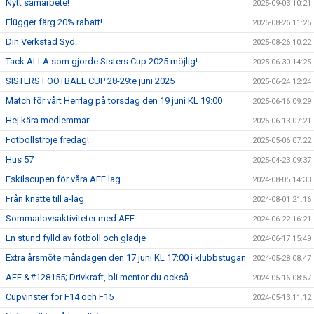
Nytt samarbete!
2025-09-03 10:21
Flügger färg 20% rabatt!
2025-08-26 11:25
Din Verkstad Syd.
2025-08-26 10:22
Tack ALLA som gjorde Sisters Cup 2025 möjlig!
2025-06-30 14:25
SISTERS FOOTBALL CUP 28-29:e juni 2025
2025-06-24 12:24
Match för vårt Herrlag på torsdag den 19 juni KL 19:00
2025-06-16 09:29
Hej kära medlemmar!
2025-06-13 07:21
Fotbollströje fredag!
2025-05-06 07:22
Hus 57
2025-04-23 09:37
Eskilscupen för våra ÄFF lag
2024-08-05 14:33
Från knatte till a-lag
2024-08-01 21:16
Sommarlovsaktiviteter med ÄFF
2024-06-22 16:21
En stund fylld av fotboll och glädje
2024-06-17 15:49
Extra årsmöte måndagen den 17 juni KL 17:00 i klubbstugan
2024-05-28 08:47
ÄFF &#128155; Drivkraft, bli mentor du också
2024-05-16 08:57
Cupvinster för F14 och F15
2024-05-13 11:12