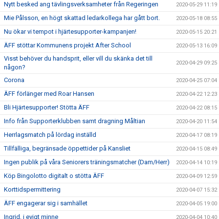
Nytt besked ang tävlingsverksamheter från Regeringen
2020-05-29 11:19
Mie Pålsson, en högt skattad ledarkollega har gått bort.
2020-05-18 08:55
Nu ökar vi tempot i hjärtesupporter-kampanjen!
2020-05-15 20:21
ÄFF stöttar Kommunens projekt After School
2020-05-13 16:09
Visst behöver du handsprit, eller vill du skänka det till
2020-04-29 09:25
någon?
Corona
2020-04-25 07:04
ÄFF förlänger med Roar Hansen
2020-04-22 12:23
Bli Hjärtesupporter! Stötta ÄFF
2020-04-22 08:15
Info från Supporterklubben samt dragning Måltian
2020-04-20 11:54
Herrlagsmatch på lördag inställd
2020-04-17 08:19
Tillfälliga, begränsade öppettider på Kansliet
2020-04-15 08:49
Ingen publik på våra Seniorers träningsmatcher (Dam/Herr)
2020-04-14 10:19
Köp Bingolotto digitalt o stötta ÄFF
2020-04-09 12:59
Korttidspermittering
2020-04-07 15:32
ÄFF engagerar sig i samhället
2020-04-05 19:00
Ingrid, i evigt minne
2020-04-04 10:40