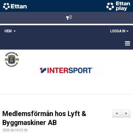
HEM
LOGGA IN
STARTSIDA
NYHETER
ANMÄLAN/REGISTRERING
POLICYS
FÖRKÖP BILJETTER
Medlemsförmån hos Lyft &
<
>
LÄNKAR
Byggmaskiner AB
2026-06-10 07:36