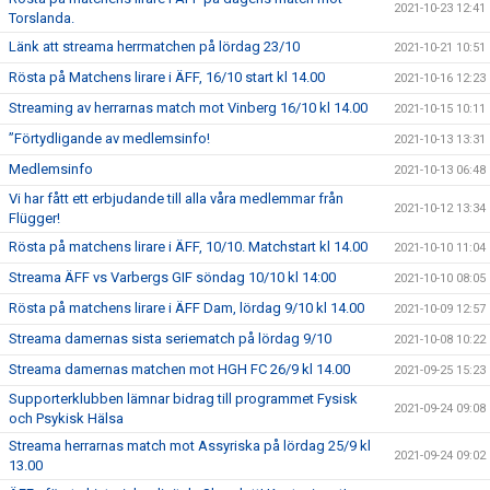
2021-10-23 12:41
Torslanda.
Länk att streama herrmatchen på lördag 23/10
2021-10-21 10:51
Rösta på Matchens lirare i ÄFF, 16/10 start kl 14.00
2021-10-16 12:23
Streaming av herrarnas match mot Vinberg 16/10 kl 14.00
2021-10-15 10:11
”Förtydligande av medlemsinfo!
2021-10-13 13:31
Medlemsinfo
2021-10-13 06:48
Vi har fått ett erbjudande till alla våra medlemmar från
2021-10-12 13:34
Flügger!
Rösta på matchens lirare i ÄFF, 10/10. Matchstart kl 14.00
2021-10-10 11:04
Streama ÄFF vs Varbergs GIF söndag 10/10 kl 14:00
2021-10-10 08:05
Rösta på matchens lirare i ÄFF Dam, lördag 9/10 kl 14.00
2021-10-09 12:57
Streama damernas sista seriematch på lördag 9/10
2021-10-08 10:22
Streama damernas matchen mot HGH FC 26/9 kl 14.00
2021-09-25 15:23
Supporterklubben lämnar bidrag till programmet Fysisk
2021-09-24 09:08
och Psykisk Hälsa
Streama herrarnas match mot Assyriska på lördag 25/9 kl
2021-09-24 09:02
13.00