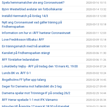
Spela hemmamatcher ute ang Coronaviruset?
2020-03-16 10:15
Björn Westerblad avslutar sin fotbollskarriär
2020-03-14 13:32
Inställd Herrmatch på lördag 14/3
2020-03-13 12:00
Nytt ang Coronaviruset vad gäller träning på
2020-03-13 10:18
Fridhemsparken
Information om hur vi i ÄFF hanterar Coronaviruset
2020-03-11 12:03
Love Fredriksson tillbaka i ÄFF
2020-03-09 15:18
En träningsmatch med två ansikten
2020-03-08 15:10
Kansliet på Fridhemsparken stängt
2020-03-06 11:30
ÄFF förstärker ledarstaben
2020-03-06 11:26
Lokalderby Vejby - ÄFF på tisdag den 10 mars KL 19.00
2020-03-04 07:24
Lunds BK vs. ÄFF 0-1
2020-03-02 10:24
Ängelholms FF lyfter upp talang
2020-02-28 14:45
Seger för Damerna mot halländskt div 2-lag
2020-02-27 09:49
Damerna spelar mot Trönninge IF på onsdag 26/2
2020-02-25 14:44
ÄFF Herrar spelade 1-1 mot IFK Värnamo
2020-02-24 05:34
Inbjudan till Årsmöte 17 mars kl 18.30 på Kansliet
2020-02-21 08:05