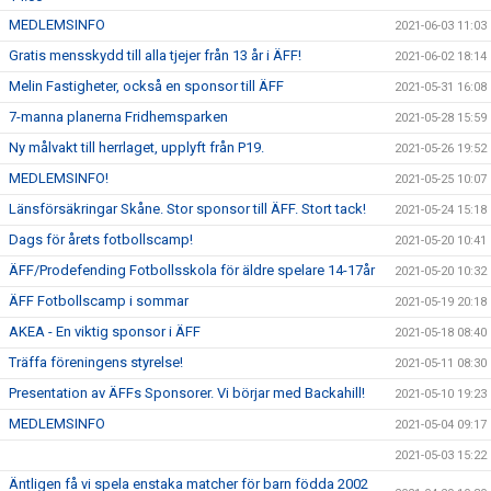
MEDLEMSINFO
2021-06-03 11:03
Gratis mensskydd till alla tjejer från 13 år i ÄFF!
2021-06-02 18:14
Melin Fastigheter, också en sponsor till ÄFF
2021-05-31 16:08
7-manna planerna Fridhemsparken
2021-05-28 15:59
Ny målvakt till herrlaget, upplyft från P19.
2021-05-26 19:52
MEDLEMSINFO!
2021-05-25 10:07
Länsförsäkringar Skåne. Stor sponsor till ÄFF. Stort tack!
2021-05-24 15:18
Dags för årets fotbollscamp!
2021-05-20 10:41
ÄFF/Prodefending Fotbollsskola för äldre spelare 14-17år
2021-05-20 10:32
ÄFF Fotbollscamp i sommar
2021-05-19 20:18
AKEA - En viktig sponsor i ÄFF
2021-05-18 08:40
Träffa föreningens styrelse!
2021-05-11 08:30
Presentation av ÄFFs Sponsorer. Vi börjar med Backahill!
2021-05-10 19:23
MEDLEMSINFO
2021-05-04 09:17
2021-05-03 15:22
Äntligen få vi spela enstaka matcher för barn födda 2002