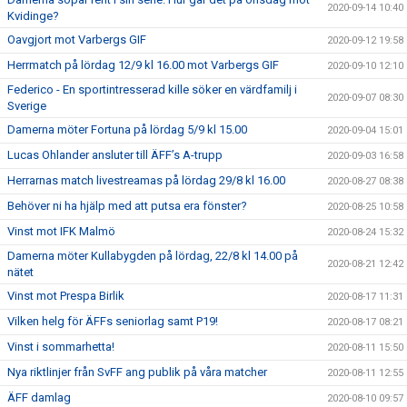
2020-09-14 10:40
Kvidinge?
Oavgjort mot Varbergs GIF
2020-09-12 19:58
Herrmatch på lördag 12/9 kl 16.00 mot Varbergs GIF
2020-09-10 12:10
Federico - En sportintresserad kille söker en värdfamilj i
2020-09-07 08:30
Sverige
Damerna möter Fortuna på lördag 5/9 kl 15.00
2020-09-04 15:01
Lucas Ohlander ansluter till ÄFF’s A-trupp
2020-09-03 16:58
Herrarnas match livestreamas på lördag 29/8 kl 16.00
2020-08-27 08:38
Behöver ni ha hjälp med att putsa era fönster?
2020-08-25 10:58
Vinst mot IFK Malmö
2020-08-24 15:32
Damerna möter Kullabygden på lördag, 22/8 kl 14.00 på
2020-08-21 12:42
nätet
Vinst mot Prespa Birlik
2020-08-17 11:31
Vilken helg för ÄFFs seniorlag samt P19!
2020-08-17 08:21
Vinst i sommarhetta!
2020-08-11 15:50
Nya riktlinjer från SvFF ang publik på våra matcher
2020-08-11 12:55
ÄFF damlag
2020-08-10 09:57