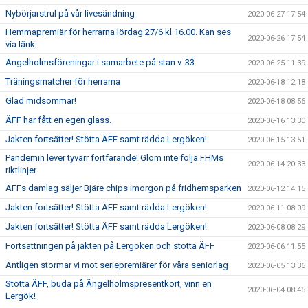
Nybörjarstrul på vår livesändning
2020-06-27 17:54
Hemmapremiär för herrarna lördag 27/6 kl 16.00. Kan ses
2020-06-26 17:54
via länk
Ängelholmsföreningar i samarbete på stan v. 33
2020-06-25 11:39
Träningsmatcher för herrarna
2020-06-18 12:18
Glad midsommar!
2020-06-18 08:56
ÄFF har fått en egen glass.
2020-06-16 13:30
Jakten fortsätter! Stötta ÄFF samt rädda Lergöken!
2020-06-15 13:51
Pandemin lever tyvärr fortfarande! Glöm inte följa FHMs
2020-06-14 20:33
riktlinjer.
ÄFFs damlag säljer Bjäre chips imorgon på fridhemsparken
2020-06-12 14:15
Jakten fortsätter! Stötta ÄFF samt rädda Lergöken!
2020-06-11 08:09
Jakten fortsätter! Stötta ÄFF samt rädda Lergöken!
2020-06-08 08:29
Fortsättningen på jakten på Lergöken och stötta ÄFF
2020-06-06 11:55
Äntligen stormar vi mot seriepremiärer för våra seniorlag
2020-06-05 13:36
Stötta ÄFF, buda på Ängelholmspresentkort, vinn en
2020-06-04 08:45
Lergök!