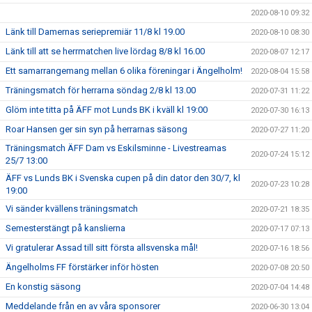
2020-08-10 09:32
Länk till Damernas seriepremiär 11/8 kl 19.00
2020-08-10 08:30
Länk till att se herrmatchen live lördag 8/8 kl 16.00
2020-08-07 12:17
Ett samarrangemang mellan 6 olika föreningar i Ängelholm!
2020-08-04 15:58
Träningsmatch för herrarna söndag 2/8 kl 13.00
2020-07-31 11:22
Glöm inte titta på ÄFF mot Lunds BK i kväll kl 19:00
2020-07-30 16:13
Roar Hansen ger sin syn på herrarnas säsong
2020-07-27 11:20
Träningsmatch ÄFF Dam vs Eskilsminne - Livestreamas
2020-07-24 15:12
25/7 13:00
ÄFF vs Lunds BK i Svenska cupen på din dator den 30/7, kl
2020-07-23 10:28
19:00
Vi sänder kvällens träningsmatch
2020-07-21 18:35
Semesterstängt på kanslierna
2020-07-17 07:13
Vi gratulerar Assad till sitt första allsvenska mål!
2020-07-16 18:56
Ängelholms FF förstärker inför hösten
2020-07-08 20:50
En konstig säsong
2020-07-04 14:48
Meddelande från en av våra sponsorer
2020-06-30 13:04