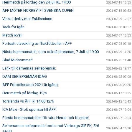
Herrmatch på lördag den 24 juli KL 14:00
2021-07-19 10:35
ÄFF MÖTER NORRBY IF I SVENSKA CUPEN
2021-07-15 09:53
Vinst i derby mot Eskilsminne
2021-07-09 12:27
Tack för igår!
2021-07-08 09:57
Match ikväll
2021-07-07 10:33
Fortsatt utveckling av flickfotbollen i ÄFF
2021-07-05 07:18
Nästa hemmamatch, som också streamas, 7 Juli kl 19:00
2021-06-29 11:36
Glad Midsommar!
2021-06-25 11:48
Länk till damernas seriepremiär.
2021-06-22 19:17
DAM SERIEPREMIÄR IDAG
2021-06-22 07:08
ÄFF Fotbollscamp 2021 är igång
2021-06-20 20:36
Herr match på lördag 19/6
2021-06-17 10:35
Torslanda vs ÄFF kl 14:00 12/6
2021-06-12 13:43
ICA Maxi - Stolt sponsor till ÄFF!
2021-06-07 19:04
Första hemmamatchen för våra Herrar och fri entré!
2021-06-07 10:24
Se herrarnas seriepremiär borta mot Varbergs GIF FK, 5/6
2021-06-04 16:10
14.00