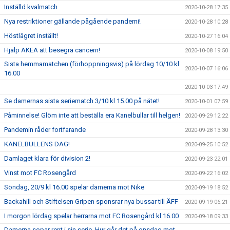
Inställd kvalmatch
2020-10-28 17:35
Nya restriktioner gällande pågående pandemi!
2020-10-28 10:28
Höstlägret inställt!
2020-10-27 16:04
Hjälp AKEA att besegra cancern!
2020-10-08 19:50
Sista hemmamatchen (förhoppningsvis) på lördag 10/10 kl
2020-10-07 16:06
16.00
2020-10-03 17:49
Se damernas sista seriematch 3/10 kl 15.00 på nätet!
2020-10-01 07:59
Påminnelse! Glöm inte att beställa era Kanelbullar till helgen!
2020-09-29 12:22
Pandemin råder fortfarande
2020-09-28 13:30
KANELBULLENS DAG!
2020-09-25 10:52
Damlaget klara för division 2!
2020-09-23 22:01
Vinst mot FC Rosengård
2020-09-22 16:02
Söndag, 20/9 kl 16.00 spelar damerna mot Nike
2020-09-19 18:52
Backahill och Stiftelsen Gripen sponsrar nya bussar till ÄFF
2020-09-19 06:21
I morgon lördag spelar herrarna mot FC Rosengård kl 16.00
2020-09-18 09:33
Damerna sopar rent i sin serie. Hur går det på onsdag mot