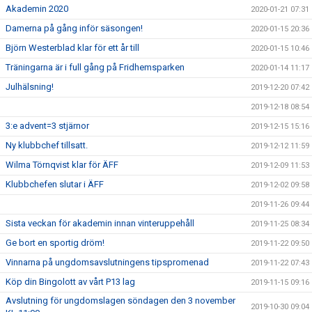
Akademin 2020
2020-01-21 07:31
Damerna på gång inför säsongen!
2020-01-15 20:36
Björn Westerblad klar för ett år till
2020-01-15 10:46
Träningarna är i full gång på Fridhemsparken
2020-01-14 11:17
Julhälsning!
2019-12-20 07:42
2019-12-18 08:54
3:e advent=3 stjärnor
2019-12-15 15:16
Ny klubbchef tillsatt.
2019-12-12 11:59
Wilma Törnqvist klar för ÄFF
2019-12-09 11:53
Klubbchefen slutar i ÄFF
2019-12-02 09:58
2019-11-26 09:44
Sista veckan för akademin innan vinteruppehåll
2019-11-25 08:34
Ge bort en sportig dröm!
2019-11-22 09:50
Vinnarna på ungdomsavslutningens tipspromenad
2019-11-22 07:43
Köp din Bingolott av vårt P13 lag
2019-11-15 09:16
Avslutning för ungdomslagen söndagen den 3 november
2019-10-30 09:04