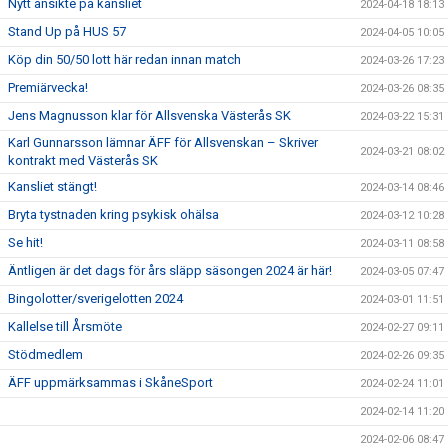
Nytt ansikte på kansliet
2024-04-18 18:13
Stand Up på HUS 57
2024-04-05 10:05
Köp din 50/50 lott här redan innan match
2024-03-26 17:23
Premiärvecka!
2024-03-26 08:35
Jens Magnusson klar för Allsvenska Västerås SK
2024-03-22 15:31
Karl Gunnarsson lämnar ÄFF för Allsvenskan – Skriver
2024-03-21 08:02
kontrakt med Västerås SK
Kansliet stängt!
2024-03-14 08:46
Bryta tystnaden kring psykisk ohälsa
2024-03-12 10:28
Se hit!
2024-03-11 08:58
Äntligen är det dags för års släpp säsongen 2024 är här!
2024-03-05 07:47
Bingolotter/sverigelotten 2024
2024-03-01 11:51
Kallelse till Årsmöte
2024-02-27 09:11
Stödmedlem
2024-02-26 09:35
ÄFF uppmärksammas i SkåneSport
2024-02-24 11:01
2024-02-14 11:20
2024-02-06 08:47