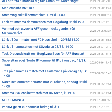
ÄFFs första historiska digitala Skraplott! Kostar inget!
2021-09-23 12:03
Medlemsinfo #6 2109
2021-09-20 11:41
Streaminglänk till herrmatchen 11/9,kl 14.00
2021-09-10 08:17
Länk att streama dammatchen mot Högaborg 8/9 kl 19.00
2021-09-07 14:15
Var med och utveckla ÄFF genom deltagande i vårt
2021-09-06 09:37
Marknadsråd!
Länk till Dam-match mot FC Hessleholm, 29/8 kl 14.00
2021-08-28 15:51
Länk till herrmatchen mot Sävedalen 28/8 kl 14.00
2021-08-27 17:10
Tack Öresundskraft och Bergkvara Buss för ÄFF-Bussen!
2021-08-25 15:18
Superettanlaget Norrby IF kommer till IP på onsdag, 18/8 kl
2021-08-16 11:49
18:30
Titta på damernas match mot Eskilsminne på lördag 14/8 kl
2021-08-09 15:43
14.00
Nästa seniormatch: herrarna mot V Frölunda, söndag 8/8 kl
2021-08-05 16:51
14.00
Streama kvällens herrmatch mot BK Astrio, kl 19:00
2021-08-04 14:54
MEDLEMSINFO
2021-07-28 09:58
Passivt ge ett ekonomiskt bidrag till ÄFF
2021-07-21 15:13