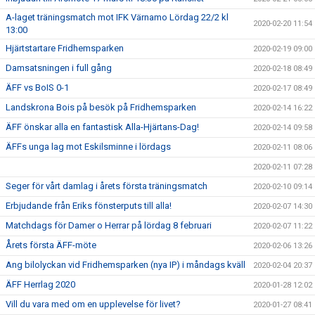
A-laget träningsmatch mot IFK Värnamo Lördag 22/2 kl
2020-02-20 11:54
13:00
Hjärtstartare Fridhemsparken
2020-02-19 09:00
Damsatsningen i full gång
2020-02-18 08:49
ÄFF vs BoIS 0-1
2020-02-17 08:49
Landskrona Bois på besök på Fridhemsparken
2020-02-14 16:22
ÄFF önskar alla en fantastisk Alla-Hjärtans-Dag!
2020-02-14 09:58
ÄFFs unga lag mot Eskilsminne i lördags
2020-02-11 08:06
2020-02-11 07:28
Seger för vårt damlag i årets första träningsmatch
2020-02-10 09:14
Erbjudande från Eriks fönsterputs till alla!
2020-02-07 14:30
Matchdags för Damer o Herrar på lördag 8 februari
2020-02-07 11:22
Årets första ÄFF-möte
2020-02-06 13:26
Ang bilolyckan vid Fridhemsparken (nya IP) i måndags kväll
2020-02-04 20:37
ÄFF Herrlag 2020
2020-01-28 12:02
Vill du vara med om en upplevelse för livet?
2020-01-27 08:41