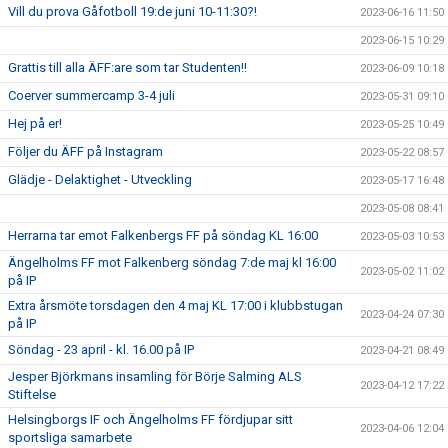
Vill du prova Gåfotboll 19:de juni 10-11:30?!
2023-06-16 11:50
2023-06-15 10:29
Grattis till alla ÄFF:are som tar Studenten!!
2023-06-09 10:18
Coerver summercamp 3-4 juli
2023-05-31 09:10
Hej på er!
2023-05-25 10:49
Följer du ÄFF på Instagram
2023-05-22 08:57
Glädje - Delaktighet - Utveckling
2023-05-17 16:48
2023-05-08 08:41
Herrarna tar emot Falkenbergs FF på söndag KL 16:00
2023-05-03 10:53
Ängelholms FF mot Falkenberg söndag 7:de maj kl 16:00
2023-05-02 11:02
på IP
Extra årsmöte torsdagen den 4 maj KL 17:00 i klubbstugan
2023-04-24 07:30
på IP
Söndag - 23 april - kl. 16.00 på IP
2023-04-21 08:49
Jesper Björkmans insamling för Börje Salming ALS
2023-04-12 17:22
Stiftelse
Helsingborgs IF och Ängelholms FF fördjupar sitt
2023-04-06 12:04
sportsliga samarbete