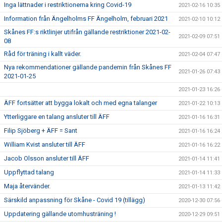
Inga lättnader i restriktionerna kring Covid-19
2021-02-16 10:35
Information från Ängelholms FF Ängelholm, februari 2021
2021-02-10 10:12
Skånes FF:s riktlinjer utifrån gällande restriktioner 2021-02-
2021-02-09 07:51
08
Råd för träning i kallt väder.
2021-02-04 07:47
Nya rekommendationer gällande pandemin från Skånes FF
2021-01-26 07:43
2021-01-25
2021-01-23 16:26
ÄFF fortsätter att bygga lokalt och med egna talanger
2021-01-22 10:13
Ytterliggare en talang ansluter till ÄFF
2021-01-16 16:31
Filip Sjöberg + ÄFF = Sant
2021-01-16 16:24
William Kvist ansluter till ÄFF
2021-01-16 16:22
Jacob Olsson ansluter till ÄFF
2021-01-14 11:41
Uppflyttad talang
2021-01-14 11:33
Maja återvänder.
2021-01-13 11:42
Särskild anpassning för Skåne - Covid 19 (tillägg)
2020-12-30 07:56
Uppdatering gällande utomhusträning !
2020-12-29 09:51