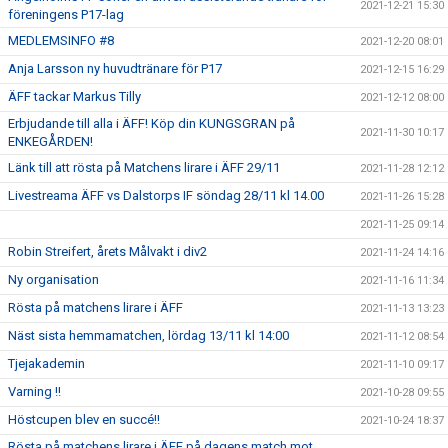
2021-12-21 15:30
föreningens P17-lag
MEDLEMSINFO #8
2021-12-20 08:01
Anja Larsson ny huvudtränare för P17
2021-12-15 16:29
ÄFF tackar Markus Tilly
2021-12-12 08:00
Erbjudande till alla i ÄFF! Köp din KUNGSGRAN på
2021-11-30 10:17
ENKEGÅRDEN!
Länk till att rösta på Matchens lirare i ÄFF 29/11
2021-11-28 12:12
Livestreama ÄFF vs Dalstorps IF söndag 28/11 kl 14.00
2021-11-26 15:28
2021-11-25 09:14
Robin Streifert, årets Målvakt i div2
2021-11-24 14:16
Ny organisation
2021-11-16 11:34
Rösta på matchens lirare i ÄFF
2021-11-13 13:23
Näst sista hemmamatchen, lördag 13/11 kl 14:00
2021-11-12 08:54
Tjejakademin
2021-11-10 09:17
Varning !!
2021-10-28 09:55
Höstcupen blev en succé!!
2021-10-24 18:37
Rösta på matchens lirare i ÄFF på dagens match mot