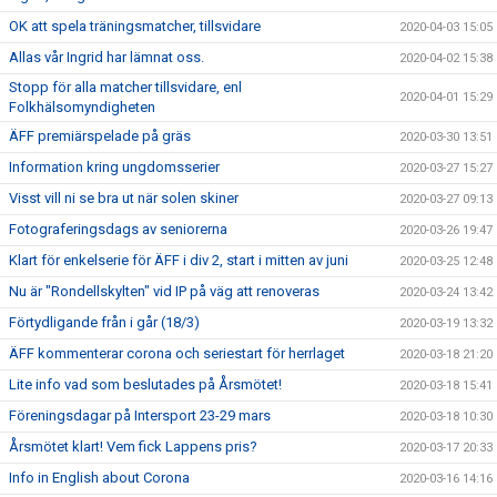
OK att spela träningsmatcher, tillsvidare
2020-04-03 15:05
Allas vår Ingrid har lämnat oss.
2020-04-02 15:38
Stopp för alla matcher tillsvidare, enl
2020-04-01 15:29
Folkhälsomyndigheten
ÄFF premiärspelade på gräs
2020-03-30 13:51
Information kring ungdomsserier
2020-03-27 15:27
Visst vill ni se bra ut när solen skiner
2020-03-27 09:13
Fotograferingsdags av seniorerna
2020-03-26 19:47
Klart för enkelserie för ÄFF i div 2, start i mitten av juni
2020-03-25 12:48
Nu är "Rondellskylten" vid IP på väg att renoveras
2020-03-24 13:42
Förtydligande från i går (18/3)
2020-03-19 13:32
ÄFF kommenterar corona och seriestart för herrlaget
2020-03-18 21:20
Lite info vad som beslutades på Årsmötet!
2020-03-18 15:41
Föreningsdagar på Intersport 23-29 mars
2020-03-18 10:30
Årsmötet klart! Vem fick Lappens pris?
2020-03-17 20:33
Info in English about Corona
2020-03-16 14:16