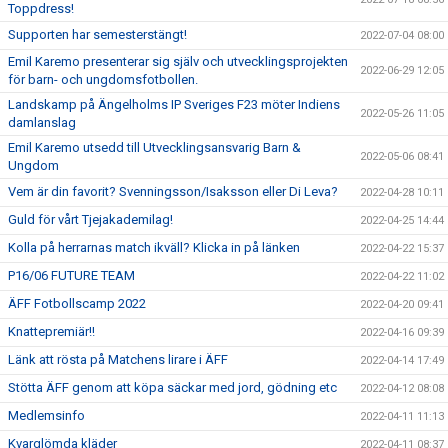
Toppdress!
Supporten har semesterstängt!
2022-07-04 08:00
Emil Karemo presenterar sig själv och utvecklingsprojekten
2022-06-29 12:05
för barn- och ungdomsfotbollen.
Landskamp på Ängelholms IP Sveriges F23 möter Indiens
2022-05-26 11:05
damlanslag
Emil Karemo utsedd till Utvecklingsansvarig Barn &
2022-05-06 08:41
Ungdom
Vem är din favorit? Svenningsson/Isaksson eller Di Leva?
2022-04-28 10:11
Guld för vårt Tjejakademilag!
2022-04-25 14:44
Kolla på herrarnas match ikväll? Klicka in på länken
2022-04-22 15:37
P16/06 FUTURE TEAM
2022-04-22 11:02
ÄFF Fotbollscamp 2022
2022-04-20 09:41
Knattepremiär!!
2022-04-16 09:39
Länk att rösta på Matchens lirare i ÄFF
2022-04-14 17:49
Stötta ÄFF genom att köpa säckar med jord, gödning etc
2022-04-12 08:08
Medlemsinfo
2022-04-11 11:13
Kvarglömda kläder
2022-04-11 08:37