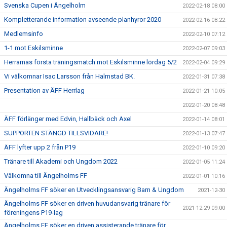
Svenska Cupen i Ängelholm
2022-02-18 08:00
Kompletterande information avseende planhyror 2020
2022-02-16 08:22
Medlemsinfo
2022-02-10 07:12
1-1 mot Eskilsminne
2022-02-07 09:03
Herrarnas första träningsmatch mot Eskilsminne lördag 5/2
2022-02-04 09:29
Vi välkomnar Isac Larsson från Halmstad BK.
2022-01-31 07:38
Presentation av ÄFF Herrlag
2022-01-21 10:05
2022-01-20 08:48
ÄFF förlänger med Edvin, Hallbäck och Axel
2022-01-14 08:01
SUPPORTEN STÄNGD TILLSVIDARE!
2022-01-13 07:47
ÄFF lyfter upp 2 från P19
2022-01-10 09:20
Tränare till Akademi och Ungdom 2022
2022-01-05 11:24
Välkomna till Ängelholms FF
2022-01-01 10:16
Ängelholms FF söker en Utvecklingsansvarig Barn & Ungdom
2021-12-30
Ängelholms FF söker en driven huvudansvarig tränare för
2021-12-29 09:00
föreningens P19-lag
Ängelholms FF söker en driven assisterande tränare för