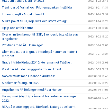
Akademitränare klara för 2023
2022-11-22 08:45
Träningar på Valhall och Fridhemsparken inställda
2022-11-21 11:34
Föreningsnytt - Ängelholms FF
2022-11-16 09:31
Mjuka paket till jul, köp Gutz och stötta ert lag!
2022-11-14 10:29
Hjälp oss att bli bättre!
2022-11-08 10:37
Över en miljon kronor till SSK, Sveriges bästa säljare av
2022-11-02 15:20
Bingolotter
Provträna med ÄFF Damlaget
2022-10-24 09:03
Glöm inte att det är gratis inträde på herrarnas match i
2022-10-21 09:27
morgon!
Gratis inträde lördag 22/10, Herrarna mot Tvååker!
2022-10-15 09:03
Visst har ÄFF den snyggaste tröjan i Ettan!
2022-10-05 09:29
Nätverksträff med Eleanor o Andreas!
2022-09-30 10:43
Medlemsinfo augusti 2022
2022-08-05 08:29
Ängelholms FF förlänger med Roar Hansen
2022-07-19 11:08
Halva priset (drygt) på Årskort för resten av säsongen
2022-07-18 14:46
2022!
REA på planteringsjord, Täckbark, Naturgödsel samt
2022-07-18 08:56