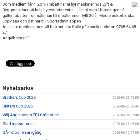
Som medlem får ni 20 % i rabatt när ni hyr maskiner hos Lyft &
MEDLEMS OCH TRÄNINGSAVGIFTER
Byggmaskiner på hela hyressortimentet . Har ni barn i föreningen så
gäller rabatten för målsman till medlemmen fyllt 20 år. Medlemskortet ska
uppvisas och det har ni i Sportadmin appen
Är ni inte medlem, men vill bli kontakta Kalle på kansliet telefon 0768-64 68
27
Ängelholms FF
Nyhetsarkiv
Brothers Cup 2026
2026-06-25 09:05
Sisters Cup 2026
2026-06-25 08:44
Välj Ängelholms FF i Gräsroten!
2026-06-24 07:48
Glad midsommar!
2026-06-18 08:50
GÅ-fotbollen är igång
2026-06-12 07:00