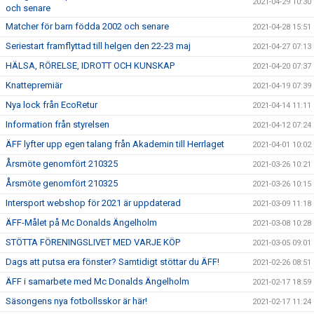
2021-04-29 10:30
och senare
Matcher för barn födda 2002 och senare
2021-04-28 15:51
Seriestart framflyttad till helgen den 22-23 maj
2021-04-27 07:13
HÄLSA, RÖRELSE, IDROTT OCH KUNSKAP
2021-04-20 07:37
Knattepremiär
2021-04-19 07:39
Nya lock från EcoRetur
2021-04-14 11:11
Information från styrelsen
2021-04-12 07:24
ÄFF lyfter upp egen talang från Akademin till Herrlaget
2021-04-01 10:02
Årsmöte genomfört 210325
2021-03-26 10:21
Årsmöte genomfört 210325
2021-03-26 10:15
Intersport webshop för 2021 är uppdaterad
2021-03-09 11:18
ÄFF-Målet på Mc Donalds Ängelholm
2021-03-08 10:28
STÖTTA FÖRENINGSLIVET MED VARJE KÖP
2021-03-05 09:01
Dags att putsa era fönster? Samtidigt stöttar du ÄFF!
2021-02-26 08:51
ÄFF i samarbete med Mc Donalds Ängelholm
2021-02-17 18:59
Säsongens nya fotbollsskor är här!
2021-02-17 11:24