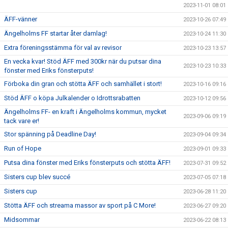
2023-11-01 08:01
ÄFF-vänner
2023-10-26 07:49
Ängelholms FF startar åter damlag!
2023-10-24 11:30
Extra föreningsstämma för val av revisor
2023-10-23 13:57
En vecka kvar! Stöd ÄFF med 300kr när du putsar dina
2023-10-23 10:33
fönster med Eriks fönsterputs!
Förboka din gran och stötta ÄFF och samhället i stort!
2023-10-16 09:16
Stöd ÄFF o köpa Julkalender o Idrottsrabatten
2023-10-12 09:56
Ängelholms FF- en kraft i Ängelholms kommun, mycket
2023-09-06 09:19
tack vare er!
Stor spänning på Deadline Day!
2023-09-04 09:34
Run of Hope
2023-09-01 09:33
Putsa dina fönster med Eriks fönsterputs och stötta ÄFF!
2023-07-31 09:52
Sisters cup blev succé
2023-07-05 07:18
Sisters cup
2023-06-28 11:20
Stötta ÄFF och streama massor av sport på C More!
2023-06-27 09:20
Midsommar
2023-06-22 08:13