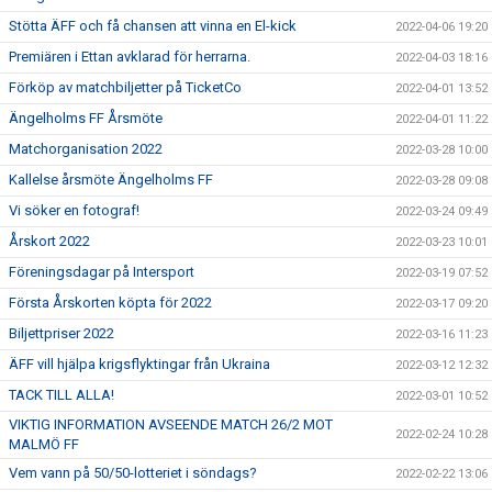
Stötta ÄFF och få chansen att vinna en El-kick
2022-04-06 19:20
Premiären i Ettan avklarad för herrarna.
2022-04-03 18:16
Förköp av matchbiljetter på TicketCo
2022-04-01 13:52
Ängelholms FF Årsmöte
2022-04-01 11:22
Matchorganisation 2022
2022-03-28 10:00
Kallelse årsmöte Ängelholms FF
2022-03-28 09:08
Vi söker en fotograf!
2022-03-24 09:49
Årskort 2022
2022-03-23 10:01
Föreningsdagar på Intersport
2022-03-19 07:52
Första Årskorten köpta för 2022
2022-03-17 09:20
Biljettpriser 2022
2022-03-16 11:23
ÄFF vill hjälpa krigsflyktingar från Ukraina
2022-03-12 12:32
TACK TILL ALLA!
2022-03-01 10:52
VIKTIG INFORMATION AVSEENDE MATCH 26/2 MOT
2022-02-24 10:28
MALMÖ FF
Vem vann på 50/50-lotteriet i söndags?
2022-02-22 13:06