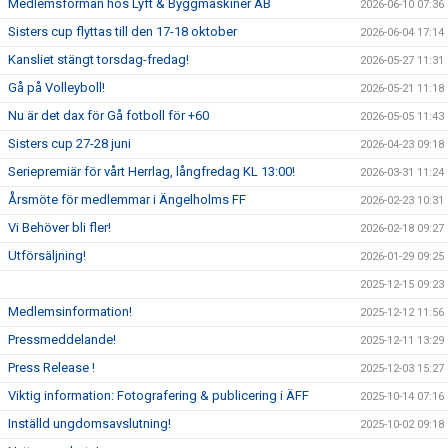
Medlemsförmån hos Lyft & Byggmaskiner AB
2026-06-10 07:36
Sisters cup flyttas till den 17-18 oktober
2026-06-04 17:14
Kansliet stängt torsdag-fredag!
2026-05-27 11:31
Gå på Volleyboll!
2026-05-21 11:18
Nu är det dax för Gå fotboll för +60
2026-05-05 11:43
Sisters cup 27-28 juni
2026-04-23 09:18
Seriepremiär för vårt Herrlag, långfredag KL 13:00!
2026-03-31 11:24
Årsmöte för medlemmar i Ängelholms FF
2026-02-23 10:31
Vi Behöver bli fler!
2026-02-18 09:27
Utförsäljning!
2026-01-29 09:25
2025-12-15 09:23
Medlemsinformation!
2025-12-12 11:56
Pressmeddelande!
2025-12-11 13:29
Press Release !
2025-12-03 15:27
Viktig information: Fotografering & publicering i ÄFF
2025-10-14 07:16
Inställd ungdomsavslutning!
2025-10-02 09:18