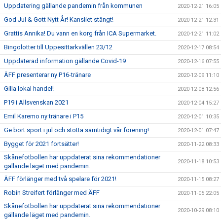
Uppdatering gällande pandemin från kommunen
2020-12-21 16:05
God Jul & Gott Nytt År! Kansliet stängt!
2020-12-21 12:31
Grattis Annika! Du vann en korg från ICA Supermarket.
2020-12-21 11:02
Bingolotter till Uppesittarkvällen 23/12
2020-12-17 08:54
Uppdaterad information gällande Covid-19
2020-12-16 07:55
ÄFF presenterar ny P16-tränare
2020-12-09 11:10
Gilla lokal handel!
2020-12-08 12:56
P19 i Allsvenskan 2021
2020-12-04 15:27
Emil Karemo ny tränare i P15
2020-12-01 10:35
Ge bort sport i jul och stötta samtidigt vår förening!
2020-12-01 07:47
Bygget för 2021 fortsätter!
2020-11-22 08:33
Skånefotbollen har uppdaterat sina rekommendationer
2020-11-18 10:53
gällande läget med pandemin.
ÄFF förlänger med två spelare för 2021!
2020-11-15 08:27
Robin Streifert förlänger med ÄFF
2020-11-05 22:05
Skånefotbollen har uppdaterat sina rekommendationer
2020-10-29 08:10
gällande läget med pandemin.