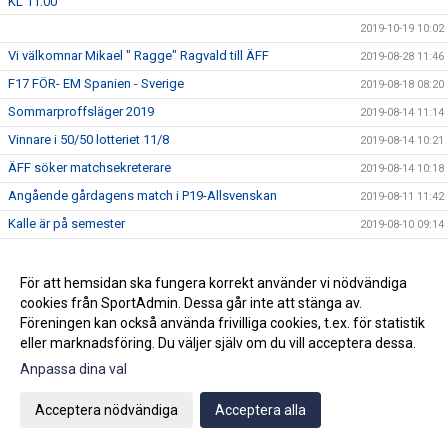
KL 11:00
2019-10-19 10:02
Vi välkomnar Mikael " Ragge" Ragvald till ÄFF
2019-08-28 11:46
F17 FÖR- EM Spanien - Sverige
2019-08-18 08:20
Sommarproffsläger 2019
2019-08-14 11:14
Vinnare i 50/50 lotteriet 11/8
2019-08-14 10:21
ÄFF söker matchsekreterare
2019-08-14 10:18
Angående gårdagens match i P19-Allsvenskan
2019-08-11 11:42
Kalle är på semester
2019-08-10 09:14
Klubbchefen Helena Wennerström presenterar sig
2019-08-07 08:52
FitLine är ny samarbetspartner
2019-08-03 14:21
För att hemsidan ska fungera korrekt använder vi nödvändiga
cookies från SportAdmin. Dessa går inte att stänga av.
ÄFF söker matchsekreterare
2019-08-01 13:00
Föreningen kan också använda frivilliga cookies, t.ex. för statistik
Flera lag drar igång igen
2019-07-22 14:01
eller marknadsföring. Du väljer själv om du vill acceptera dessa.
Bemanning på våra kanslier i sommar
2019-07-04 08:02
Anpassa dina val
Vinnare i 50/50 lotteriet 29/6
2019-07-01 14:32
Acceptera nödvändiga
Acceptera alla
Lyckad Sisters Football Cup
2019-07-01 11:56
Ladda ner Min Fotboll-appen