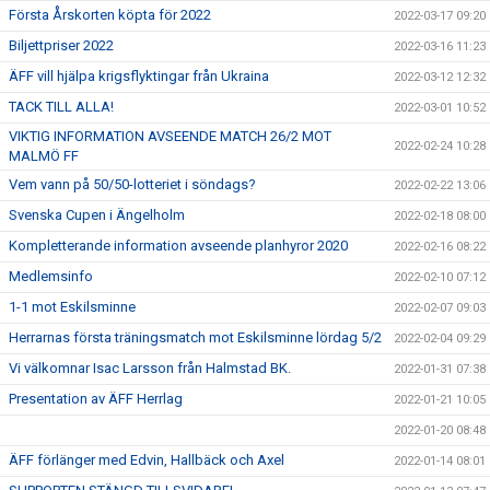
Första Årskorten köpta för 2022
2022-03-17 09:20
Biljettpriser 2022
2022-03-16 11:23
ÄFF vill hjälpa krigsflyktingar från Ukraina
2022-03-12 12:32
TACK TILL ALLA!
2022-03-01 10:52
VIKTIG INFORMATION AVSEENDE MATCH 26/2 MOT
2022-02-24 10:28
MALMÖ FF
Vem vann på 50/50-lotteriet i söndags?
2022-02-22 13:06
Svenska Cupen i Ängelholm
2022-02-18 08:00
Kompletterande information avseende planhyror 2020
2022-02-16 08:22
Medlemsinfo
2022-02-10 07:12
1-1 mot Eskilsminne
2022-02-07 09:03
Herrarnas första träningsmatch mot Eskilsminne lördag 5/2
2022-02-04 09:29
Vi välkomnar Isac Larsson från Halmstad BK.
2022-01-31 07:38
Presentation av ÄFF Herrlag
2022-01-21 10:05
2022-01-20 08:48
ÄFF förlänger med Edvin, Hallbäck och Axel
2022-01-14 08:01