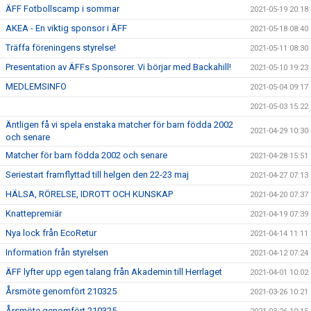
ÄFF Fotbollscamp i sommar
2021-05-19 20:18
AKEA - En viktig sponsor i ÄFF
2021-05-18 08:40
Träffa föreningens styrelse!
2021-05-11 08:30
Presentation av ÄFFs Sponsorer. Vi börjar med Backahill!
2021-05-10 19:23
MEDLEMSINFO
2021-05-04 09:17
2021-05-03 15:22
Äntligen få vi spela enstaka matcher för barn födda 2002
2021-04-29 10:30
och senare
Matcher för barn födda 2002 och senare
2021-04-28 15:51
Seriestart framflyttad till helgen den 22-23 maj
2021-04-27 07:13
HÄLSA, RÖRELSE, IDROTT OCH KUNSKAP
2021-04-20 07:37
Knattepremiär
2021-04-19 07:39
Nya lock från EcoRetur
2021-04-14 11:11
Information från styrelsen
2021-04-12 07:24
ÄFF lyfter upp egen talang från Akademin till Herrlaget
2021-04-01 10:02
Årsmöte genomfört 210325
2021-03-26 10:21
Årsmöte genomfört 210325