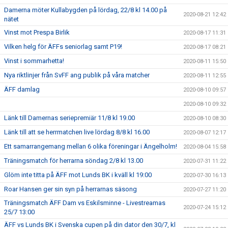
Damerna möter Kullabygden på lördag, 22/8 kl 14.00 på
2020-08-21 12:42
nätet
Vinst mot Prespa Birlik
2020-08-17 11:31
Vilken helg för ÄFFs seniorlag samt P19!
2020-08-17 08:21
Vinst i sommarhetta!
2020-08-11 15:50
Nya riktlinjer från SvFF ang publik på våra matcher
2020-08-11 12:55
ÄFF damlag
2020-08-10 09:57
2020-08-10 09:32
Länk till Damernas seriepremiär 11/8 kl 19.00
2020-08-10 08:30
Länk till att se herrmatchen live lördag 8/8 kl 16.00
2020-08-07 12:17
Ett samarrangemang mellan 6 olika föreningar i Ängelholm!
2020-08-04 15:58
Träningsmatch för herrarna söndag 2/8 kl 13.00
2020-07-31 11:22
Glöm inte titta på ÄFF mot Lunds BK i kväll kl 19:00
2020-07-30 16:13
Roar Hansen ger sin syn på herrarnas säsong
2020-07-27 11:20
Träningsmatch ÄFF Dam vs Eskilsminne - Livestreamas
2020-07-24 15:12
25/7 13:00
ÄFF vs Lunds BK i Svenska cupen på din dator den 30/7, kl