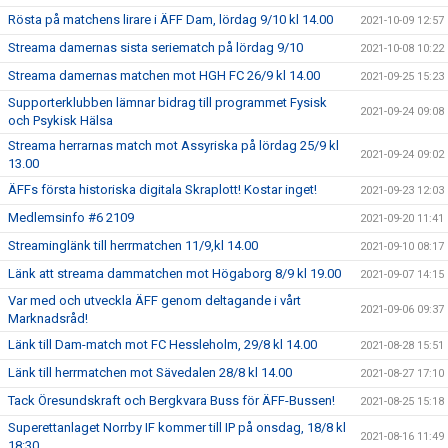
Rösta på matchens lirare i ÄFF Dam, lördag 9/10 kl 14.00
2021-10-09 12:57
Streama damernas sista seriematch på lördag 9/10
2021-10-08 10:22
Streama damernas matchen mot HGH FC 26/9 kl 14.00
2021-09-25 15:23
Supporterklubben lämnar bidrag till programmet Fysisk
2021-09-24 09:08
och Psykisk Hälsa
Streama herrarnas match mot Assyriska på lördag 25/9 kl
2021-09-24 09:02
13.00
ÄFFs första historiska digitala Skraplott! Kostar inget!
2021-09-23 12:03
Medlemsinfo #6 2109
2021-09-20 11:41
Streaminglänk till herrmatchen 11/9,kl 14.00
2021-09-10 08:17
Länk att streama dammatchen mot Högaborg 8/9 kl 19.00
2021-09-07 14:15
Var med och utveckla ÄFF genom deltagande i vårt
2021-09-06 09:37
Marknadsråd!
Länk till Dam-match mot FC Hessleholm, 29/8 kl 14.00
2021-08-28 15:51
Länk till herrmatchen mot Sävedalen 28/8 kl 14.00
2021-08-27 17:10
Tack Öresundskraft och Bergkvara Buss för ÄFF-Bussen!
2021-08-25 15:18
Superettanlaget Norrby IF kommer till IP på onsdag, 18/8 kl
2021-08-16 11:49
18:30