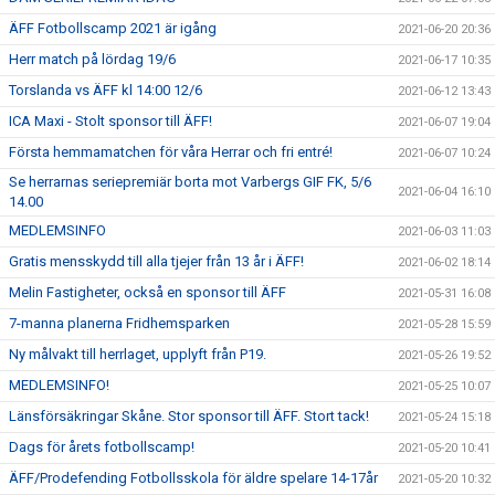
ÄFF Fotbollscamp 2021 är igång
2021-06-20 20:36
Herr match på lördag 19/6
2021-06-17 10:35
Torslanda vs ÄFF kl 14:00 12/6
2021-06-12 13:43
ICA Maxi - Stolt sponsor till ÄFF!
2021-06-07 19:04
Första hemmamatchen för våra Herrar och fri entré!
2021-06-07 10:24
Se herrarnas seriepremiär borta mot Varbergs GIF FK, 5/6
2021-06-04 16:10
14.00
MEDLEMSINFO
2021-06-03 11:03
Gratis mensskydd till alla tjejer från 13 år i ÄFF!
2021-06-02 18:14
Melin Fastigheter, också en sponsor till ÄFF
2021-05-31 16:08
7-manna planerna Fridhemsparken
2021-05-28 15:59
Ny målvakt till herrlaget, upplyft från P19.
2021-05-26 19:52
MEDLEMSINFO!
2021-05-25 10:07
Länsförsäkringar Skåne. Stor sponsor till ÄFF. Stort tack!
2021-05-24 15:18
Dags för årets fotbollscamp!
2021-05-20 10:41
ÄFF/Prodefending Fotbollsskola för äldre spelare 14-17år
2021-05-20 10:32