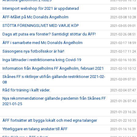
2021-03-26 10:15
Intersport webshop för 2021 är uppdaterad
2021-03-09 11:18
ÄFF-Målet på Mc Donalds Ängelholm
2021-03-08 10:28
STÖTTA FÖRENINGSLIVET MED VARJE KÖP
2021-03-05 09:01
Dags att putsa era fönster? Samtidigt stöttar du ÄFF!
2021-02-26 08:51
ÄFF i samarbete med Mc Donalds Ängelholm
2021-02-17 18:59
Säsongens nya fotbollsskor är här!
2021-02-17 11:24
Inga lättnader i restriktionerna kring Covid-19
2021-02-16 10:35
Information från Ängelholms FF Ängelholm, februari 2021
2021-02-10 10:12
Skånes FF:s riktlinjer utifrån gällande restriktioner 2021-02-
2021-02-09 07:51
08
Råd för träning i kallt väder.
2021-02-04 07:47
Nya rekommendationer gällande pandemin från Skånes FF
2021-01-26 07:43
2021-01-25
2021-01-23 16:26
ÄFF fortsätter att bygga lokalt och med egna talanger
2021-01-22 10:13
Ytterliggare en talang ansluter till ÄFF
2021-01-16 16:31