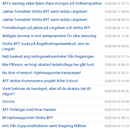
ÄFFs damlag säljer Bjäre chips imorgon på fridhemsparken
2020-06-12 14:15
Jakten fortsätter! Stötta ÄFF samt rädda Lergöken!
2020-06-11 08:09
Jakten fortsätter! Stötta ÄFF samt rädda Lergöken!
2020-06-08 08:29
Fortsättningen på jakten på Lergöken och stötta ÄFF
2020-06-06 11:55
Äntligen stormar vi mot seriepremiärer för våra seniorlag
2020-06-05 13:36
Stötta ÄFF, buda på Ängelholmspresentkort, vinn en
2020-06-04 08:45
Lergök!
Nytt besked ang tävlingsverksamheter från Regeringen
2020-05-29 11:19
Mie Pålsson, en högt skattad ledarkollega har gått bort.
2020-05-18 08:55
Nu ökar vi tempot i hjärtesupporter-kampanjen!
2020-05-15 20:21
ÄFF stöttar Kommunens projekt After School
2020-05-13 16:09
Visst behöver du handsprit, eller vill du skänka det till
2020-04-29 09:25
någon?
Corona
2020-04-25 07:04
ÄFF förlänger med Roar Hansen
2020-04-22 12:23
Bli Hjärtesupporter! Stötta ÄFF
2020-04-22 08:15
Info från Supporterklubben samt dragning Måltian
2020-04-20 11:54