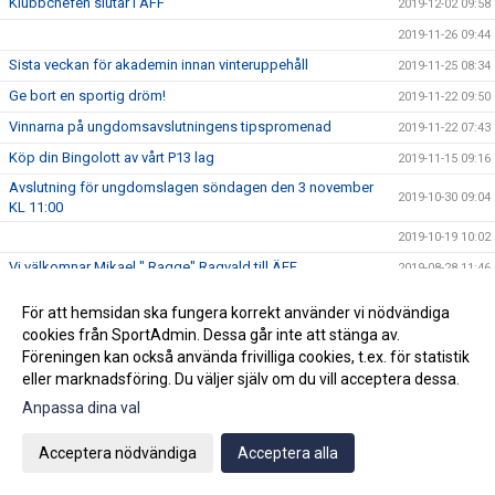
Klubbchefen slutar i ÄFF
2019-12-02 09:58
2019-11-26 09:44
Sista veckan för akademin innan vinteruppehåll
2019-11-25 08:34
Ge bort en sportig dröm!
2019-11-22 09:50
Vinnarna på ungdomsavslutningens tipspromenad
2019-11-22 07:43
Köp din Bingolott av vårt P13 lag
2019-11-15 09:16
Avslutning för ungdomslagen söndagen den 3 november
2019-10-30 09:04
KL 11:00
2019-10-19 10:02
Vi välkomnar Mikael " Ragge" Ragvald till ÄFF
2019-08-28 11:46
F17 FÖR- EM Spanien - Sverige
2019-08-18 08:20
För att hemsidan ska fungera korrekt använder vi nödvändiga
Sommarproffsläger 2019
2019-08-14 11:14
cookies från SportAdmin. Dessa går inte att stänga av.
Föreningen kan också använda frivilliga cookies, t.ex. för statistik
Vinnare i 50/50 lotteriet 11/8
2019-08-14 10:21
eller marknadsföring. Du väljer själv om du vill acceptera dessa.
ÄFF söker matchsekreterare
2019-08-14 10:18
Anpassa dina val
Angående gårdagens match i P19-Allsvenskan
2019-08-11 11:42
Kalle är på semester
Acceptera nödvändiga
Acceptera alla
2019-08-10 09:14
Klubbchefen Helena Wennerström presenterar sig
2019-08-07 08:52