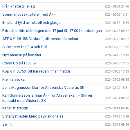
Från knatte till a-lag
2024-08-01 21:16
Sommarlovsaktiviteter med ÄFF
2024-06-22 16:21
En stund fylld av fotboll och glädje
2024-06-17 15:49
Extra årsmöte måndagen den 17 juni KL 17:00 i klubbstugan
2024-05-28 08:47
ÄFF &#128155; Drivkraft, bli mentor du också
2024-05-16 08:57
Cupvinster för F14 och F15
2024-05-13 11:12
Nytt ansikte på kansliet
2024-04-18 18:13
Stand Up på HUS 57
2024-04-05 10:05
Köp din 50/50 lott här redan innan match
2024-03-26 17:23
Premiärvecka!
2024-03-26 08:35
Jens Magnusson klar för Allsvenska Västerås SK
2024-03-22 15:31
Karl Gunnarsson lämnar ÄFF för Allsvenskan – Skriver
2024-03-21 08:02
kontrakt med Västerås SK
Kansliet stängt!
2024-03-14 08:46
Bryta tystnaden kring psykisk ohälsa
2024-03-12 10:28
Se hit!
2024-03-11 08:58