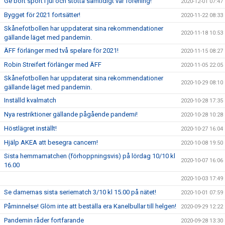
Ge bort sport i jul och stötta samtidigt vår förening!
2020-12-01 07:47
Bygget för 2021 fortsätter!
2020-11-22 08:33
Skånefotbollen har uppdaterat sina rekommendationer
2020-11-18 10:53
gällande läget med pandemin.
ÄFF förlänger med två spelare för 2021!
2020-11-15 08:27
Robin Streifert förlänger med ÄFF
2020-11-05 22:05
Skånefotbollen har uppdaterat sina rekommendationer
2020-10-29 08:10
gällande läget med pandemin.
Inställd kvalmatch
2020-10-28 17:35
Nya restriktioner gällande pågående pandemi!
2020-10-28 10:28
Höstlägret inställt!
2020-10-27 16:04
Hjälp AKEA att besegra cancern!
2020-10-08 19:50
Sista hemmamatchen (förhoppningsvis) på lördag 10/10 kl
2020-10-07 16:06
16.00
2020-10-03 17:49
Se damernas sista seriematch 3/10 kl 15.00 på nätet!
2020-10-01 07:59
Påminnelse! Glöm inte att beställa era Kanelbullar till helgen!
2020-09-29 12:22
Pandemin råder fortfarande
2020-09-28 13:30