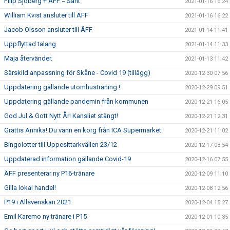
Filip Sjöberg + ÄFF = Sant
2021-01-16 16:24
William Kvist ansluter till ÄFF
2021-01-16 16:22
Jacob Olsson ansluter till ÄFF
2021-01-14 11:41
Uppflyttad talang
2021-01-14 11:33
Maja återvänder.
2021-01-13 11:42
Särskild anpassning för Skåne - Covid 19 (tillägg)
2020-12-30 07:56
Uppdatering gällande utomhusträning !
2020-12-29 09:51
Uppdatering gällande pandemin från kommunen
2020-12-21 16:05
God Jul & Gott Nytt År! Kansliet stängt!
2020-12-21 12:31
Grattis Annika! Du vann en korg från ICA Supermarket.
2020-12-21 11:02
Bingolotter till Uppesittarkvällen 23/12
2020-12-17 08:54
Uppdaterad information gällande Covid-19
2020-12-16 07:55
ÄFF presenterar ny P16-tränare
2020-12-09 11:10
Gilla lokal handel!
2020-12-08 12:56
P19 i Allsvenskan 2021
2020-12-04 15:27
Emil Karemo ny tränare i P15
2020-12-01 10:35