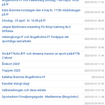
Ängelholms FF mot Falkenberg söndag 7:de maj kl 16:00
2023-05-02 11:02
på IP
Extra årsmöte torsdagen den 4 maj KL 17:00 i klubbstugan
2023-04-24 07:30
på IP
Söndag - 23 april - kl. 16.00 på IP
2023-04-21 08:49
Jesper Björkmans insamling för Börje Salming ALS
2023-04-12 17:22
Stiftelse
Helsingborgs IF och Ängelholms FF fördjupar sitt
2023-04-06 12:04
sportsliga samarbete
2023-04-01 16:46
Sto&#776;tta ÄFF och streama massor av sport pa&#778;
2023-03-31 11:44
C More!
Årskort 2023!
2023-03-23 11:10
Truppen 2023
2023-03-23 07:40
Kallelse årsmöte Ängelholms FF
2023-03-23
Kansliet stängt idag!
2023-03-21 07:29
Valberedningen och dess arbete
2023-03-15 07:35
Sportadmin Försäljningsguide - Medlemmar (Bingolotto)
2023-03-10 11:58
2023-03-09 09:41