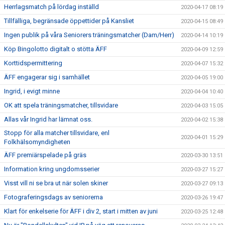
Herrlagsmatch på lördag inställd
2020-04-17 08:19
Tillfälliga, begränsade öppettider på Kansliet
2020-04-15 08:49
Ingen publik på våra Seniorers träningsmatcher (Dam/Herr)
2020-04-14 10:19
Köp Bingolotto digitalt o stötta ÄFF
2020-04-09 12:59
Korttidspermittering
2020-04-07 15:32
ÄFF engagerar sig i samhället
2020-04-05 19:00
Ingrid, i evigt minne
2020-04-04 10:40
OK att spela träningsmatcher, tillsvidare
2020-04-03 15:05
Allas vår Ingrid har lämnat oss.
2020-04-02 15:38
Stopp för alla matcher tillsvidare, enl
2020-04-01 15:29
Folkhälsomyndigheten
ÄFF premiärspelade på gräs
2020-03-30 13:51
Information kring ungdomsserier
2020-03-27 15:27
Visst vill ni se bra ut när solen skiner
2020-03-27 09:13
Fotograferingsdags av seniorerna
2020-03-26 19:47
Klart för enkelserie för ÄFF i div 2, start i mitten av juni
2020-03-25 12:48