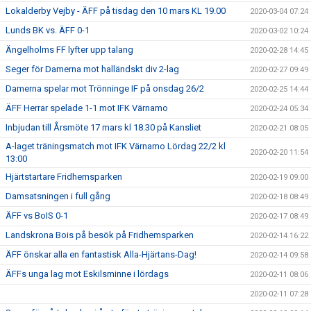
Lokalderby Vejby - ÄFF på tisdag den 10 mars KL 19.00
2020-03-04 07:24
Lunds BK vs. ÄFF 0-1
2020-03-02 10:24
Ängelholms FF lyfter upp talang
2020-02-28 14:45
Seger för Damerna mot halländskt div 2-lag
2020-02-27 09:49
Damerna spelar mot Trönninge IF på onsdag 26/2
2020-02-25 14:44
ÄFF Herrar spelade 1-1 mot IFK Värnamo
2020-02-24 05:34
Inbjudan till Årsmöte 17 mars kl 18.30 på Kansliet
2020-02-21 08:05
A-laget träningsmatch mot IFK Värnamo Lördag 22/2 kl
2020-02-20 11:54
13:00
Hjärtstartare Fridhemsparken
2020-02-19 09:00
Damsatsningen i full gång
2020-02-18 08:49
ÄFF vs BoIS 0-1
2020-02-17 08:49
Landskrona Bois på besök på Fridhemsparken
2020-02-14 16:22
ÄFF önskar alla en fantastisk Alla-Hjärtans-Dag!
2020-02-14 09:58
ÄFFs unga lag mot Eskilsminne i lördags
2020-02-11 08:06
2020-02-11 07:28