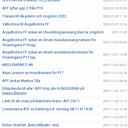
SUPPORTEN STÄNGD TILLSVIDARE!
2022-01-13 07:47
ÄFF lyfter upp 2 från P19
2022-01-10 09:20
Tränare till Akademi och Ungdom 2022
2022-01-05 11:24
Välkomna till Ängelholms FF
2022-01-01 10:16
Ängelholms FF söker en Utvecklingsansvarig Barn & Ungdom
2021-12-30
Ängelholms FF söker en driven huvudansvarig tränare för
2021-12-29 09:00
föreningens P19-lag
Ängelholms FF söker en driven assisterande tränare för
2021-12-21 15:30
föreningens P17-lag
MEDLEMSINFO #8
2021-12-20 08:01
Anja Larsson ny huvudtränare för P17
2021-12-15 16:29
ÄFF tackar Markus Tilly
2021-12-12 08:00
Erbjudande till alla i ÄFF! Köp din KUNGSGRAN på
2021-11-30 10:17
ENKEGÅRDEN!
Länk till att rösta på Matchens lirare i ÄFF 29/11
2021-11-28 12:12
Livestreama ÄFF vs Dalstorps IF söndag 28/11 kl 14.00
2021-11-26 15:28
2021-11-25 09:14
Robin Streifert, årets Målvakt i div2
2021-11-24 14:16