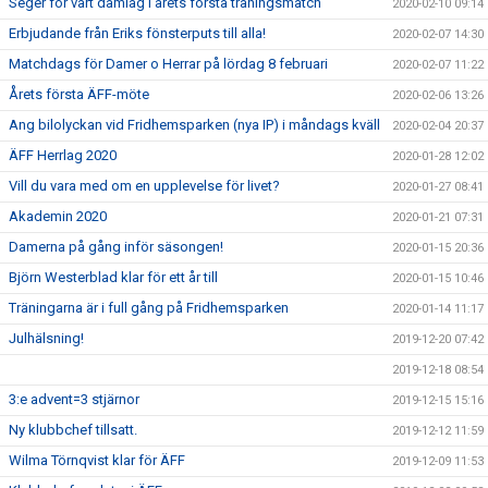
Seger för vårt damlag i årets första träningsmatch
2020-02-10 09:14
Erbjudande från Eriks fönsterputs till alla!
2020-02-07 14:30
Matchdags för Damer o Herrar på lördag 8 februari
2020-02-07 11:22
Årets första ÄFF-möte
2020-02-06 13:26
Ang bilolyckan vid Fridhemsparken (nya IP) i måndags kväll
2020-02-04 20:37
ÄFF Herrlag 2020
2020-01-28 12:02
Vill du vara med om en upplevelse för livet?
2020-01-27 08:41
Akademin 2020
2020-01-21 07:31
Damerna på gång inför säsongen!
2020-01-15 20:36
Björn Westerblad klar för ett år till
2020-01-15 10:46
Träningarna är i full gång på Fridhemsparken
2020-01-14 11:17
Julhälsning!
2019-12-20 07:42
2019-12-18 08:54
3:e advent=3 stjärnor
2019-12-15 15:16
Ny klubbchef tillsatt.
2019-12-12 11:59
Wilma Törnqvist klar för ÄFF
2019-12-09 11:53