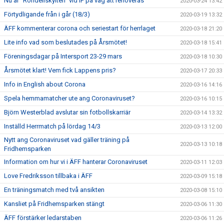
Nu är "Rondellskylten" vid IP på väg att renoveras
2020-03-24 13:42
Förtydligande från i går (18/3)
2020-03-19 13:32
ÄFF kommenterar corona och seriestart för herrlaget
2020-03-18 21:20
Lite info vad som beslutades på Årsmötet!
2020-03-18 15:41
Föreningsdagar på Intersport 23-29 mars
2020-03-18 10:30
Årsmötet klart! Vem fick Lappens pris?
2020-03-17 20:33
Info in English about Corona
2020-03-16 14:16
Spela hemmamatcher ute ang Coronaviruset?
2020-03-16 10:15
Björn Westerblad avslutar sin fotbollskarriär
2020-03-14 13:32
Inställd Herrmatch på lördag 14/3
2020-03-13 12:00
Nytt ang Coronaviruset vad gäller träning på
2020-03-13 10:18
Fridhemsparken
Information om hur vi i ÄFF hanterar Coronaviruset
2020-03-11 12:03
Love Fredriksson tillbaka i ÄFF
2020-03-09 15:18
En träningsmatch med två ansikten
2020-03-08 15:10
Kansliet på Fridhemsparken stängt
2020-03-06 11:30
ÄFF förstärker ledarstaben
2020-03-06 11:26