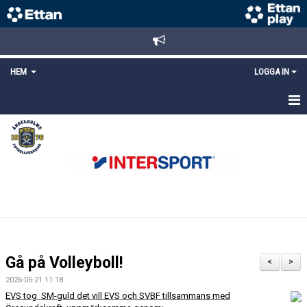
HEM
LOGGA IN
STARTSIDA
NYHETER
ANMÄLAN/REGISTRERING
POLICYS
FÖRKÖP BILJETTER
Gå på Volleyboll!
<
>
LÄNKAR
2026-05-21 11:18
EVS tog SM-guld det vill EVS och SVBF tillsammans med