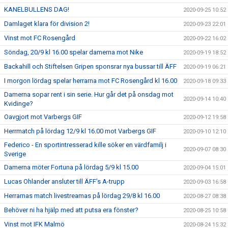
KANELBULLENS DAG!
2020-09-25 10:52
Damlaget klara för division 2!
2020-09-23 22:01
Vinst mot FC Rosengård
2020-09-22 16:02
Söndag, 20/9 kl 16.00 spelar damerna mot Nike
2020-09-19 18:52
Backahill och Stiftelsen Gripen sponsrar nya bussar till ÄFF
2020-09-19 06:21
I morgon lördag spelar herrarna mot FC Rosengård kl 16.00
2020-09-18 09:33
Damerna sopar rent i sin serie. Hur går det på onsdag mot
2020-09-14 10:40
Kvidinge?
Oavgjort mot Varbergs GIF
2020-09-12 19:58
Herrmatch på lördag 12/9 kl 16.00 mot Varbergs GIF
2020-09-10 12:10
Federico - En sportintresserad kille söker en värdfamilj i
2020-09-07 08:30
Sverige
Damerna möter Fortuna på lördag 5/9 kl 15.00
2020-09-04 15:01
Lucas Ohlander ansluter till ÄFF’s A-trupp
2020-09-03 16:58
Herrarnas match livestreamas på lördag 29/8 kl 16.00
2020-08-27 08:38
Behöver ni ha hjälp med att putsa era fönster?
2020-08-25 10:58
Vinst mot IFK Malmö
2020-08-24 15:32