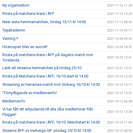
Ny organisation
2021-11-16 11:34
Rösta på matchens lirare i ÄFF
2021-11-13 13:23
Näst sista hemmamatchen, lördag 13/11 kl 14:00
2021-11-12 08:54
Tjejakademin
2021-11-10 09:17
Varning !!
2021-10-28 09:55
Höstcupen blev en succé!!
2021-10-24 18:37
Rösta på matchens lirare i ÄFF på dagens match mot
2021-10-23 12:41
Torslanda.
Länk att streama herrmatchen på lördag 23/10
2021-10-21 10:51
Rösta på Matchens lirare i ÄFF, 16/10 start kl 14.00
2021-10-16 12:23
Streaming av herrarnas match mot Vinberg 16/10 kl 14.00
2021-10-15 10:11
”Förtydligande av medlemsinfo!
2021-10-13 13:31
Medlemsinfo
2021-10-13 06:48
Vi har fått ett erbjudande till alla våra medlemmar från
2021-10-12 13:34
Flügger!
Rösta på matchens lirare i ÄFF, 10/10. Matchstart kl 14.00
2021-10-10 11:04
Streama ÄFF vs Varbergs GIF söndag 10/10 kl 14:00
2021-10-10 08:05