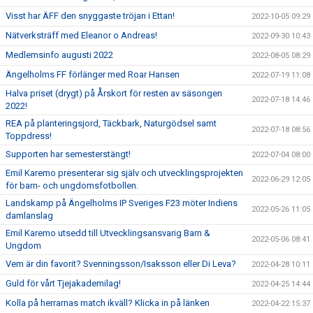
Visst har ÄFF den snyggaste tröjan i Ettan!
2022-10-05 09:29
Nätverksträff med Eleanor o Andreas!
2022-09-30 10:43
Medlemsinfo augusti 2022
2022-08-05 08:29
Ängelholms FF förlänger med Roar Hansen
2022-07-19 11:08
Halva priset (drygt) på Årskort för resten av säsongen
2022-07-18 14:46
2022!
REA på planteringsjord, Täckbark, Naturgödsel samt
2022-07-18 08:56
Toppdress!
Supporten har semesterstängt!
2022-07-04 08:00
Emil Karemo presenterar sig själv och utvecklingsprojekten
2022-06-29 12:05
för barn- och ungdomsfotbollen.
Landskamp på Ängelholms IP Sveriges F23 möter Indiens
2022-05-26 11:05
damlanslag
Emil Karemo utsedd till Utvecklingsansvarig Barn &
2022-05-06 08:41
Ungdom
Vem är din favorit? Svenningsson/Isaksson eller Di Leva?
2022-04-28 10:11
Guld för vårt Tjejakademilag!
2022-04-25 14:44
Kolla på herrarnas match ikväll? Klicka in på länken
2022-04-22 15:37