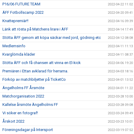
P16/06 FUTURE TEAM
2022-04-22 11:02
ÄFF Fotbollscamp 2022
2022-04-20 09:41
Knattepremiär!!
2022-04-16 09:39
Länk att rösta på Matchens lirare i ÄFF
2022-04-14 17:49
Stötta ÄFF genom att köpa säckar med jord, gödning etc
2022-04-12 08:08
Medlemsinfo
2022-04-11 11:13
Kvarglömda kläder
2022-04-11 08:37
Stötta ÄFF och få chansen att vinna en El-kick
2022-04-06 19:20
Premiären i Ettan avklarad för herrarna.
2022-04-03 18:16
Förköp av matchbiljetter på TicketCo
2022-04-01 13:52
Ängelholms FF Årsmöte
2022-04-01 11:22
Matchorganisation 2022
2022-03-28 10:00
Kallelse årsmöte Ängelholms FF
2022-03-28 09:08
Vi söker en fotograf!
2022-03-24 09:49
Årskort 2022
2022-03-23 10:01
Föreningsdagar på Intersport
2022-03-19 07:52