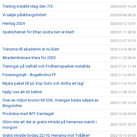
Träning inställd idag den 7/3
2023-03-07 10:29
Vi säljer påskbingolotter!
2023-03-06 08:53
Herrlag 2024
2023-02-12 13:31
Spelschemat för Ettan södra herr är klart!
2023-01-11 08:32
2022-12-27 10:10
Tränarna till akademin är nu klart
2022-12-16 08:59
Akademitränare klara för 2023
2022-11-22 08:45
Träningar på Valhall och Fridhemsparken inställda
2022-11-21 11:34
Föreningsnytt - Ängelholms FF
2022-11-16 09:31
Mjuka paket till jul, köp Gutz och stötta ert lag!
2022-11-14 10:29
Hjälp oss att bli bättre!
2022-11-08 10:37
Över en miljon kronor till SSK, Sveriges bästa säljare av
2022-11-02 15:20
Bingolotter
Provträna med ÄFF Damlaget
2022-10-24 09:03
Glöm inte att det är gratis inträde på herrarnas match i
2022-10-21 09:27
morgon!
Gratis inträde lördag 22/10, Herrarna mot Tvååker!
2022-10-15 09:03