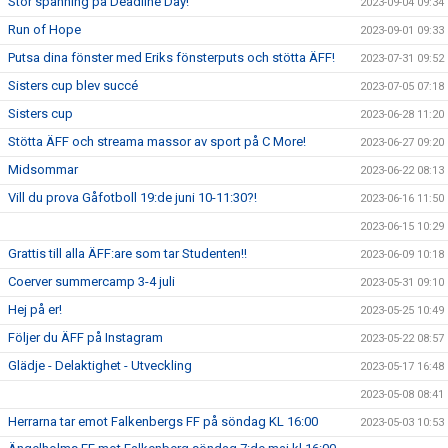
Stor spänning på Deadline Day!
2023-09-04 09:34
Run of Hope
2023-09-01 09:33
Putsa dina fönster med Eriks fönsterputs och stötta ÄFF!
2023-07-31 09:52
Sisters cup blev succé
2023-07-05 07:18
Sisters cup
2023-06-28 11:20
Stötta ÄFF och streama massor av sport på C More!
2023-06-27 09:20
Midsommar
2023-06-22 08:13
Vill du prova Gåfotboll 19:de juni 10-11:30?!
2023-06-16 11:50
2023-06-15 10:29
Grattis till alla ÄFF:are som tar Studenten!!
2023-06-09 10:18
Coerver summercamp 3-4 juli
2023-05-31 09:10
Hej på er!
2023-05-25 10:49
Följer du ÄFF på Instagram
2023-05-22 08:57
Glädje - Delaktighet - Utveckling
2023-05-17 16:48
2023-05-08 08:41
Herrarna tar emot Falkenbergs FF på söndag KL 16:00
2023-05-03 10:53