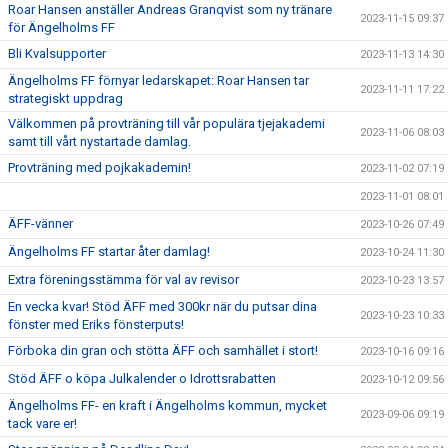
Roar Hansen anställer Andreas Granqvist som ny tränare
2023-11-15 09:37
för Ängelholms FF
Bli Kvalsupporter
2023-11-13 14:30
Ängelholms FF förnyar ledarskapet: Roar Hansen tar
2023-11-11 17:22
strategiskt uppdrag
Välkommen på provträning till vår populära tjejakademi
2023-11-06 08:03
samt till vårt nystartade damlag.
Provträning med pojkakademin!
2023-11-02 07:19
2023-11-01 08:01
ÄFF-vänner
2023-10-26 07:49
Ängelholms FF startar åter damlag!
2023-10-24 11:30
Extra föreningsstämma för val av revisor
2023-10-23 13:57
En vecka kvar! Stöd ÄFF med 300kr när du putsar dina
2023-10-23 10:33
fönster med Eriks fönsterputs!
Förboka din gran och stötta ÄFF och samhället i stort!
2023-10-16 09:16
Stöd ÄFF o köpa Julkalender o Idrottsrabatten
2023-10-12 09:56
Ängelholms FF- en kraft i Ängelholms kommun, mycket
2023-09-06 09:19
tack vare er!