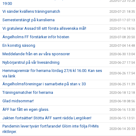
2020-07-23 10:28
19:00
Vi sänder kvällens träningsmatch
2020-07-21 18:35
Semesterstängt på kanslierna
2020-07-17 07:13
Vi gratulerar Assad till sitt första allsvenska mål!
2020-07-16 18:56
Ängelholms FF förstärker inför hösten
2020-07-08 20:50
En konstig säsong
2020-07-04 14:48
Meddelande från en av våra sponsorer
2020-06-30 13:04
Nybörjarstrul på vår livesändning
2020-06-27 17:54
Hemmapremiär för herrarna lördag 27/6 kl 16.00. Kan ses
2020-06-26 17:54
via länk
Ängelholmsföreningar i samarbete på stan v. 33
2020-06-25 11:39
Träningsmatcher för herrarna
2020-06-18 12:18
Glad midsommar!
2020-06-18 08:56
ÄFF har fått en egen glass.
2020-06-16 13:30
Jakten fortsätter! Stötta ÄFF samt rädda Lergöken!
2020-06-15 13:51
Pandemin lever tyvärr fortfarande! Glöm inte följa FHMs
2020-06-14 20:33
riktlinjer.