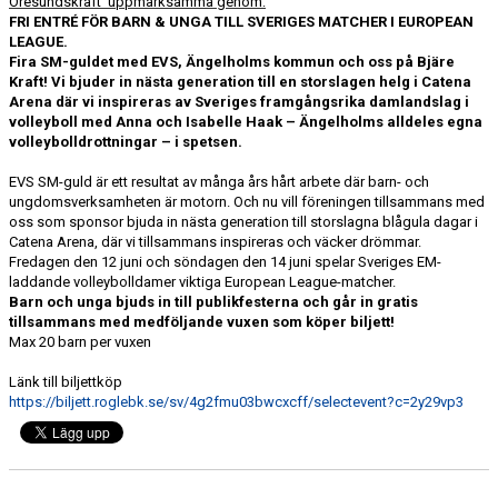
Öresundskraft uppmärksamma genom:
FRI ENTRÉ FÖR BARN & UNGA TILL SVERIGES MATCHER
I EUROPEAN
MEDLEMS OCH TRÄNINGSAVGIFTER
LEAGUE.
Fira SM-guldet med EVS, Ängelholms kommun och oss på Bjäre
Kraft! Vi bjuder in nästa generation till en storslagen helg i Catena
Arena där vi inspireras av Sveriges framgångsrika damlandslag i
volleyboll med Anna och Isabelle Haak – Ängelholms alldeles egna
volleybolldrottningar – i spetsen.
EVS SM-guld är ett resultat av många års hårt arbete där barn- och
ungdomsverksamheten är motorn. Och nu vill föreningen tillsammans med
oss som sponsor bjuda in nästa generation till storslagna blågula dagar i
Catena Arena, där vi tillsammans inspireras och väcker drömmar.
Fredagen den 12 juni och söndagen den 14 juni spelar Sveriges EM-
laddande volleybolldamer viktiga European League-matcher.
Barn och unga bjuds in till publikfesterna och går in gratis
tillsammans med medföljande vuxen som köper biljett!
Max 20 barn per vuxen
Länk till biljettköp
https://biljett.roglebk.se/sv/4g2fmu03bwcxcff/selectevent?c=2y29vp3