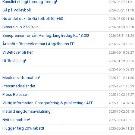
Kansliet stängt torsdag-fredag!
2026-05-27 11:31
Gå på Volleyboll!
2026-05-21 11:18
Nu är det dax för Gå fotboll för +60
2026-05-05 11:43
Sisters cup 27-28 juni
2026-04-23 09:18
Seriepremiär för vårt Herrlag, långfredag KL 13:00!
2026-03-31 11:24
Årsmöte för medlemmar i Ängelholms FF
2026-02-23 10:31
Vi Behöver bli fler!
2026-02-18 09:27
Utförsäljning!
2026-01-29 09:25
2025-12-15 09:23
Medlemsinformation!
2025-12-12 11:56
Pressmeddelande!
2025-12-11 13:29
Press Release !
2025-12-03 15:27
Viktig information: Fotografering & publicering i ÄFF
2025-10-14 07:16
Inställd ungdomsavslutning!
2025-10-02 09:18
Nytt samarbete!
2025-09-03 10:21
Flügger färg 20% rabatt!
2025-08-26 11:25