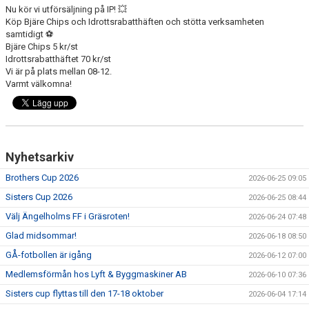
Nu kör vi utförsäljning på IP! 💥
MEDLEMS OCH TRÄNINGSAVGIFTER
Köp Bjäre Chips och Idrottsrabatthäften och stötta verksamheten
samtidigt ⚽
Bjäre Chips 5 kr/st
Idrottsrabatthäftet 70 kr/st
Vi är på plats mellan 08-12.
Varmt välkomna!
Nyhetsarkiv
Brothers Cup 2026
2026-06-25 09:05
Sisters Cup 2026
2026-06-25 08:44
Välj Ängelholms FF i Gräsroten!
2026-06-24 07:48
Glad midsommar!
2026-06-18 08:50
GÅ-fotbollen är igång
2026-06-12 07:00
Medlemsförmån hos Lyft & Byggmaskiner AB
2026-06-10 07:36
Sisters cup flyttas till den 17-18 oktober
2026-06-04 17:14