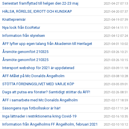
Seriestart framflyttad till helgen den 22-23 maj
2021-04-27 07:13
HÄLSA, RÖRELSE, IDROTT OCH KUNSKAP
2021-04-20 07:37
Knattepremiär
2021-04-19 07:39
Nya lock från EcoRetur
2021-04-14 11:11
Information från styrelsen
2021-04-12 07:24
ÄFF lyfter upp egen talang från Akademin till Herrlaget
2021-04-01 10:02
Årsmöte genomfört 210325
2021-03-26 10:21
Årsmöte genomfört 210325
2021-03-26 10:15
Intersport webshop för 2021 är uppdaterad
2021-03-09 11:18
ÄFF-Målet på Mc Donalds Ängelholm
2021-03-08 10:28
STÖTTA FÖRENINGSLIVET MED VARJE KÖP
2021-03-05 09:01
Dags att putsa era fönster? Samtidigt stöttar du ÄFF!
2021-02-26 08:51
ÄFF i samarbete med Mc Donalds Ängelholm
2021-02-17 18:59
Säsongens nya fotbollsskor är här!
2021-02-17 11:24
Inga lättnader i restriktionerna kring Covid-19
2021-02-16 10:35
Information från Ängelholms FF Ängelholm, februari 2021
2021-02-10 10:12