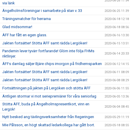
2020-06-26 17:54
via länk
Ängelholmsföreningar i samarbete på stan v. 33
2020-06-25 11:39
Träningsmatcher för herrarna
2020-06-18 12:18
Glad midsommar!
2020-06-18 08:56
ÄFF har fått en egen glass.
2020-06-16 13:30
Jakten fortsätter! Stötta ÄFF samt rädda Lergöken!
2020-06-15 13:51
Pandemin lever tyvärr fortfarande! Glöm inte följa FHMs
2020-06-14 20:33
riktlinjer.
ÄFFs damlag säljer Bjäre chips imorgon på fridhemsparken
2020-06-12 14:15
Jakten fortsätter! Stötta ÄFF samt rädda Lergöken!
2020-06-11 08:09
Jakten fortsätter! Stötta ÄFF samt rädda Lergöken!
2020-06-08 08:29
Fortsättningen på jakten på Lergöken och stötta ÄFF
2020-06-06 11:55
Äntligen stormar vi mot seriepremiärer för våra seniorlag
2020-06-05 13:36
Stötta ÄFF, buda på Ängelholmspresentkort, vinn en
2020-06-04 08:45
Lergök!
Nytt besked ang tävlingsverksamheter från Regeringen
2020-05-29 11:19
Mie Pålsson, en högt skattad ledarkollega har gått bort.
2020-05-18 08:55