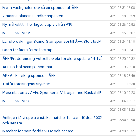
Melin Fastigheter, också en sponsor till ÄFF
2021-05-31 16:08
7-manna planerna Fridhemsparken
2021-05-28 15:59
Ny målvakt till herrlaget, upplyft från P19.
2021-05-26 19:52
MEDLEMSINFO!
2021-05-25 10:07
Länsförsäkringar Skåne. Stor sponsor till ÄFF. Stort tack!
2021-05-24 15:18
Dags för årets fotbollscamp!
2021-05-20 10:41
ÄFF/Prodefending Fotbollsskola för äldre spelare 14-17år
2021-05-20 10:32
ÄFF Fotbollscamp i sommar
2021-05-19 20:18
AKEA - En viktig sponsor i ÄFF
2021-05-18 08:40
Träffa föreningens styrelse!
2021-05-11 08:30
Presentation av ÄFFs Sponsorer. Vi börjar med Backahill!
2021-05-10 19:23
MEDLEMSINFO
2021-05-04 09:17
2021-05-03 15:22
Äntligen få vi spela enstaka matcher för barn födda 2002
2021-04-29 10:30
och senare
Matcher för barn födda 2002 och senare
2021-04-28 15:51