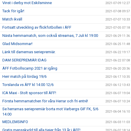
Vinst i derby mot Eskilsminne
2021-07-09 12:27
Tack för igår!
2021-07-08 09:57
Match ikväll
2021-07-07 10:33
Fortsatt utveckling av flickfotbollen i ÄFF
2021-07-05 07:18
Nästa hemmamatch, som också streamas, 7 Juli kl 19:00
2021-06-29 11:36
Glad Midsommar!
2021-06-25 11:48
Länk till damernas seriepremiär.
2021-06-22 19:17
DAM SERIEPREMIÄR IDAG
2021-06-22 07:08
ÄFF Fotbollscamp 2021 är igång
2021-06-20 20:36
Herr match på lördag 19/6
2021-06-17 10:35
Torslanda vs ÄFF kl 14:00 12/6
2021-06-12 13:43
ICA Maxi - Stolt sponsor till ÄFF!
2021-06-07 19:04
Första hemmamatchen för våra Herrar och fri entré!
2021-06-07 10:24
Se herrarnas seriepremiär borta mot Varbergs GIF FK, 5/6
2021-06-04 16:10
14.00
MEDLEMSINFO
2021-06-03 11:03
Gratis mensskydd till alla tjejer från 13 år i ÄFF!
2021-06-02 18:14