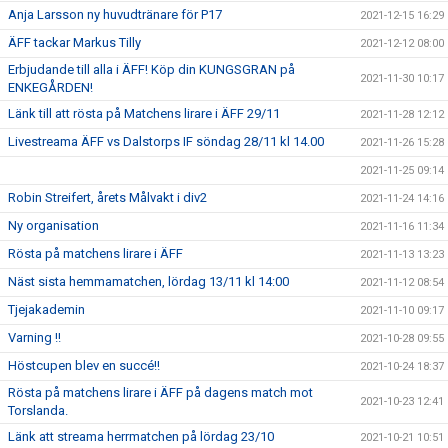
Anja Larsson ny huvudtränare för P17
2021-12-15 16:29
ÄFF tackar Markus Tilly
2021-12-12 08:00
Erbjudande till alla i ÄFF! Köp din KUNGSGRAN på
2021-11-30 10:17
ENKEGÅRDEN!
Länk till att rösta på Matchens lirare i ÄFF 29/11
2021-11-28 12:12
Livestreama ÄFF vs Dalstorps IF söndag 28/11 kl 14.00
2021-11-26 15:28
2021-11-25 09:14
Robin Streifert, årets Målvakt i div2
2021-11-24 14:16
Ny organisation
2021-11-16 11:34
Rösta på matchens lirare i ÄFF
2021-11-13 13:23
Näst sista hemmamatchen, lördag 13/11 kl 14:00
2021-11-12 08:54
Tjejakademin
2021-11-10 09:17
Varning !!
2021-10-28 09:55
Höstcupen blev en succé!!
2021-10-24 18:37
Rösta på matchens lirare i ÄFF på dagens match mot
2021-10-23 12:41
Torslanda.
Länk att streama herrmatchen på lördag 23/10
2021-10-21 10:51