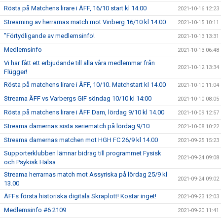
Rösta på Matchens lirare i ÄFF, 16/10 start kl 14.00
2021-10-16 12:23
Streaming av herrarnas match mot Vinberg 16/10 kl 14.00
2021-10-15 10:11
”Förtydligande av medlemsinfo!
2021-10-13 13:31
Medlemsinfo
2021-10-13 06:48
Vi har fått ett erbjudande till alla våra medlemmar från
2021-10-12 13:34
Flügger!
Rösta på matchens lirare i ÄFF, 10/10. Matchstart kl 14.00
2021-10-10 11:04
Streama ÄFF vs Varbergs GIF söndag 10/10 kl 14:00
2021-10-10 08:05
Rösta på matchens lirare i ÄFF Dam, lördag 9/10 kl 14.00
2021-10-09 12:57
Streama damernas sista seriematch på lördag 9/10
2021-10-08 10:22
Streama damernas matchen mot HGH FC 26/9 kl 14.00
2021-09-25 15:23
Supporterklubben lämnar bidrag till programmet Fysisk
2021-09-24 09:08
och Psykisk Hälsa
Streama herrarnas match mot Assyriska på lördag 25/9 kl
2021-09-24 09:02
13.00
ÄFFs första historiska digitala Skraplott! Kostar inget!
2021-09-23 12:03
Medlemsinfo #6 2109
2021-09-20 11:41