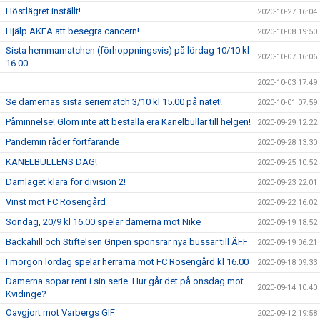
Höstlägret inställt!
2020-10-27 16:04
Hjälp AKEA att besegra cancern!
2020-10-08 19:50
Sista hemmamatchen (förhoppningsvis) på lördag 10/10 kl
2020-10-07 16:06
16.00
2020-10-03 17:49
Se damernas sista seriematch 3/10 kl 15.00 på nätet!
2020-10-01 07:59
Påminnelse! Glöm inte att beställa era Kanelbullar till helgen!
2020-09-29 12:22
Pandemin råder fortfarande
2020-09-28 13:30
KANELBULLENS DAG!
2020-09-25 10:52
Damlaget klara för division 2!
2020-09-23 22:01
Vinst mot FC Rosengård
2020-09-22 16:02
Söndag, 20/9 kl 16.00 spelar damerna mot Nike
2020-09-19 18:52
Backahill och Stiftelsen Gripen sponsrar nya bussar till ÄFF
2020-09-19 06:21
I morgon lördag spelar herrarna mot FC Rosengård kl 16.00
2020-09-18 09:33
Damerna sopar rent i sin serie. Hur går det på onsdag mot
2020-09-14 10:40
Kvidinge?
Oavgjort mot Varbergs GIF
2020-09-12 19:58