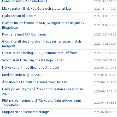
Föreningsnytt - Ängelholms FF
2022-11-16 09:31
Mjuka paket till jul, köp Gutz och stötta ert lag!
2022-11-14 10:29
Hjälp oss att bli bättre!
2022-11-08 10:37
Över en miljon kronor till SSK, Sveriges bästa säljare av
2022-11-02 15:20
Bingolotter
Provträna med ÄFF Damlaget
2022-10-24 09:03
Glöm inte att det är gratis inträde på herrarnas match i
2022-10-21 09:27
morgon!
Gratis inträde lördag 22/10, Herrarna mot Tvååker!
2022-10-15 09:03
Visst har ÄFF den snyggaste tröjan i Ettan!
2022-10-05 09:29
Nätverksträff med Eleanor o Andreas!
2022-09-30 10:43
Medlemsinfo augusti 2022
2022-08-05 08:29
Ängelholms FF förlänger med Roar Hansen
2022-07-19 11:08
Halva priset (drygt) på Årskort för resten av säsongen
2022-07-18 14:46
2022!
REA på planteringsjord, Täckbark, Naturgödsel samt
2022-07-18 08:56
Toppdress!
Supporten har semesterstängt!
2022-07-04 08:00