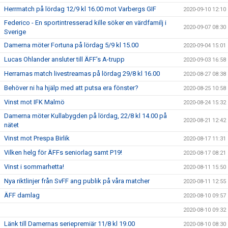
Herrmatch på lördag 12/9 kl 16.00 mot Varbergs GIF
2020-09-10 12:10
Federico - En sportintresserad kille söker en värdfamilj i
2020-09-07 08:30
Sverige
Damerna möter Fortuna på lördag 5/9 kl 15.00
2020-09-04 15:01
Lucas Ohlander ansluter till ÄFF’s A-trupp
2020-09-03 16:58
Herrarnas match livestreamas på lördag 29/8 kl 16.00
2020-08-27 08:38
Behöver ni ha hjälp med att putsa era fönster?
2020-08-25 10:58
Vinst mot IFK Malmö
2020-08-24 15:32
Damerna möter Kullabygden på lördag, 22/8 kl 14.00 på
2020-08-21 12:42
nätet
Vinst mot Prespa Birlik
2020-08-17 11:31
Vilken helg för ÄFFs seniorlag samt P19!
2020-08-17 08:21
Vinst i sommarhetta!
2020-08-11 15:50
Nya riktlinjer från SvFF ang publik på våra matcher
2020-08-11 12:55
ÄFF damlag
2020-08-10 09:57
2020-08-10 09:32
Länk till Damernas seriepremiär 11/8 kl 19.00
2020-08-10 08:30