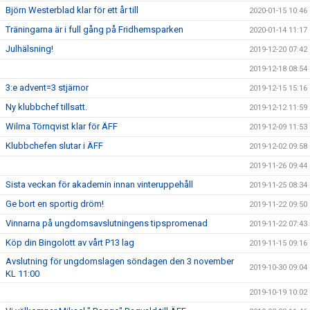
Björn Westerblad klar för ett år till
2020-01-15 10:46
Träningarna är i full gång på Fridhemsparken
2020-01-14 11:17
Julhälsning!
2019-12-20 07:42
2019-12-18 08:54
3:e advent=3 stjärnor
2019-12-15 15:16
Ny klubbchef tillsatt.
2019-12-12 11:59
Wilma Törnqvist klar för ÄFF
2019-12-09 11:53
Klubbchefen slutar i ÄFF
2019-12-02 09:58
2019-11-26 09:44
Sista veckan för akademin innan vinteruppehåll
2019-11-25 08:34
Ge bort en sportig dröm!
2019-11-22 09:50
Vinnarna på ungdomsavslutningens tipspromenad
2019-11-22 07:43
Köp din Bingolott av vårt P13 lag
2019-11-15 09:16
Avslutning för ungdomslagen söndagen den 3 november
2019-10-30 09:04
KL 11:00
2019-10-19 10:02