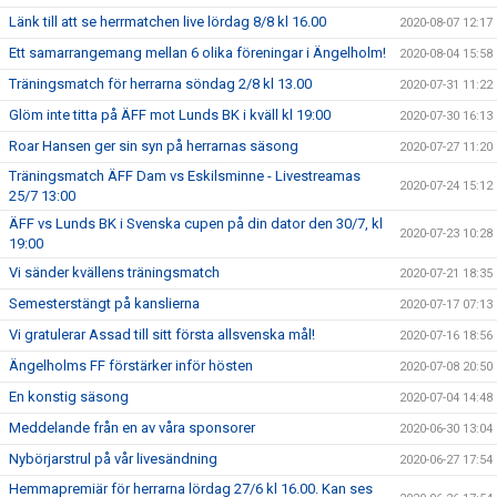
Länk till att se herrmatchen live lördag 8/8 kl 16.00
2020-08-07 12:17
Ett samarrangemang mellan 6 olika föreningar i Ängelholm!
2020-08-04 15:58
Träningsmatch för herrarna söndag 2/8 kl 13.00
2020-07-31 11:22
Glöm inte titta på ÄFF mot Lunds BK i kväll kl 19:00
2020-07-30 16:13
Roar Hansen ger sin syn på herrarnas säsong
2020-07-27 11:20
Träningsmatch ÄFF Dam vs Eskilsminne - Livestreamas
2020-07-24 15:12
25/7 13:00
ÄFF vs Lunds BK i Svenska cupen på din dator den 30/7, kl
2020-07-23 10:28
19:00
Vi sänder kvällens träningsmatch
2020-07-21 18:35
Semesterstängt på kanslierna
2020-07-17 07:13
Vi gratulerar Assad till sitt första allsvenska mål!
2020-07-16 18:56
Ängelholms FF förstärker inför hösten
2020-07-08 20:50
En konstig säsong
2020-07-04 14:48
Meddelande från en av våra sponsorer
2020-06-30 13:04
Nybörjarstrul på vår livesändning
2020-06-27 17:54
Hemmapremiär för herrarna lördag 27/6 kl 16.00. Kan ses