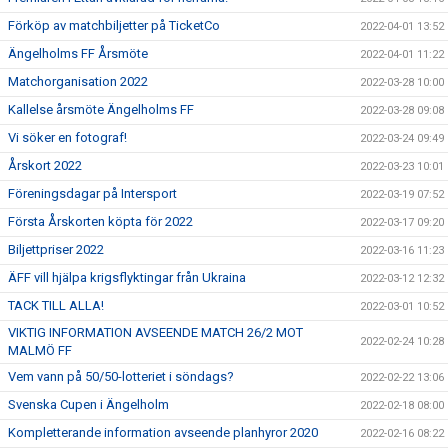
Förköp av matchbiljetter på TicketCo
2022-04-01 13:52
Ängelholms FF Årsmöte
2022-04-01 11:22
Matchorganisation 2022
2022-03-28 10:00
Kallelse årsmöte Ängelholms FF
2022-03-28 09:08
Vi söker en fotograf!
2022-03-24 09:49
Årskort 2022
2022-03-23 10:01
Föreningsdagar på Intersport
2022-03-19 07:52
Första Årskorten köpta för 2022
2022-03-17 09:20
Biljettpriser 2022
2022-03-16 11:23
ÄFF vill hjälpa krigsflyktingar från Ukraina
2022-03-12 12:32
TACK TILL ALLA!
2022-03-01 10:52
VIKTIG INFORMATION AVSEENDE MATCH 26/2 MOT
2022-02-24 10:28
MALMÖ FF
Vem vann på 50/50-lotteriet i söndags?
2022-02-22 13:06
Svenska Cupen i Ängelholm
2022-02-18 08:00
Kompletterande information avseende planhyror 2020
2022-02-16 08:22