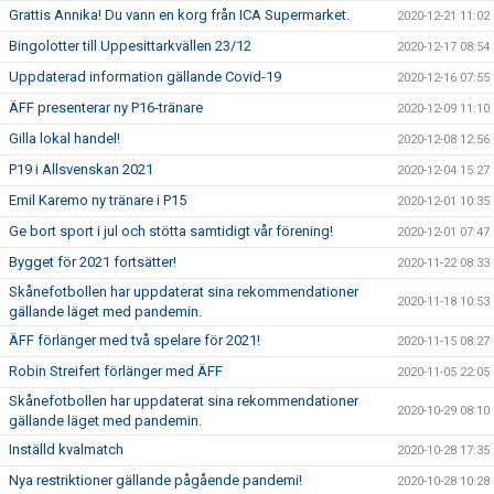
Grattis Annika! Du vann en korg från ICA Supermarket.
2020-12-21 11:02
Bingolotter till Uppesittarkvällen 23/12
2020-12-17 08:54
Uppdaterad information gällande Covid-19
2020-12-16 07:55
ÄFF presenterar ny P16-tränare
2020-12-09 11:10
Gilla lokal handel!
2020-12-08 12:56
P19 i Allsvenskan 2021
2020-12-04 15:27
Emil Karemo ny tränare i P15
2020-12-01 10:35
Ge bort sport i jul och stötta samtidigt vår förening!
2020-12-01 07:47
Bygget för 2021 fortsätter!
2020-11-22 08:33
Skånefotbollen har uppdaterat sina rekommendationer
2020-11-18 10:53
gällande läget med pandemin.
ÄFF förlänger med två spelare för 2021!
2020-11-15 08:27
Robin Streifert förlänger med ÄFF
2020-11-05 22:05
Skånefotbollen har uppdaterat sina rekommendationer
2020-10-29 08:10
gällande läget med pandemin.
Inställd kvalmatch
2020-10-28 17:35
Nya restriktioner gällande pågående pandemi!
2020-10-28 10:28