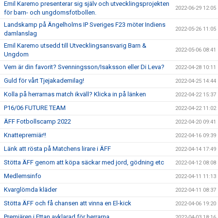
Emil Karemo presenterar sig själv och utvecklingsprojekten
2022-06-29 12:05
för barn- och ungdomsfotbollen.
Landskamp på Ängelholms IP Sveriges F23 möter Indiens
2022-05-26 11:05
damlanslag
Emil Karemo utsedd till Utvecklingsansvarig Barn &
2022-05-06 08:41
Ungdom
Vem är din favorit? Svenningsson/Isaksson eller Di Leva?
2022-04-28 10:11
Guld för vårt Tjejakademilag!
2022-04-25 14:44
Kolla på herrarnas match ikväll? Klicka in på länken
2022-04-22 15:37
P16/06 FUTURE TEAM
2022-04-22 11:02
ÄFF Fotbollscamp 2022
2022-04-20 09:41
Knattepremiär!!
2022-04-16 09:39
Länk att rösta på Matchens lirare i ÄFF
2022-04-14 17:49
Stötta ÄFF genom att köpa säckar med jord, gödning etc
2022-04-12 08:08
Medlemsinfo
2022-04-11 11:13
Kvarglömda kläder
2022-04-11 08:37
Stötta ÄFF och få chansen att vinna en El-kick
2022-04-06 19:20
Premiären i Ettan avklarad för herrarna.
2022-04-03 18:16