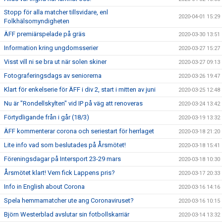
Stopp för alla matcher tillsvidare, enl
2020-04-01 15:29
Folkhälsomyndigheten
ÄFF premiärspelade på gräs
2020-03-30 13:51
Information kring ungdomsserier
2020-03-27 15:27
Visst vill ni se bra ut när solen skiner
2020-03-27 09:13
Fotograferingsdags av seniorerna
2020-03-26 19:47
Klart för enkelserie för ÄFF i div 2, start i mitten av juni
2020-03-25 12:48
Nu är "Rondellskylten" vid IP på väg att renoveras
2020-03-24 13:42
Förtydligande från i går (18/3)
2020-03-19 13:32
ÄFF kommenterar corona och seriestart för herrlaget
2020-03-18 21:20
Lite info vad som beslutades på Årsmötet!
2020-03-18 15:41
Föreningsdagar på Intersport 23-29 mars
2020-03-18 10:30
Årsmötet klart! Vem fick Lappens pris?
2020-03-17 20:33
Info in English about Corona
2020-03-16 14:16
Spela hemmamatcher ute ang Coronaviruset?
2020-03-16 10:15
Björn Westerblad avslutar sin fotbollskarriär
2020-03-14 13:32