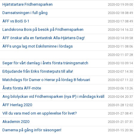
Hjärtstartare Fridhemsparken
2020-02-19 09:00
Damsatsningen i full gång
2020-02-18 08:49
ÄFF vs BoIS 0-1
2020-02-17 08:49
Landskrona Bois på besök på Fridhemsparken
2020-02-14 16:22
ÄFF önskar alla en fantastisk Alla-Hjärtans-Dag!
2020-02-14 09:58
ÄFFs unga lag mot Eskilsminne i lördags
2020-02-11 08:06
2020-02-11 07:28
Seger för vårt damlag i årets första träningsmatch
2020-02-10 09:14
Erbjudande från Eriks fönsterputs till alla!
2020-02-07 14:30
Matchdags för Damer o Herrar på lördag 8 februari
2020-02-07 11:22
Årets första ÄFF-möte
2020-02-06 13:26
Ang bilolyckan vid Fridhemsparken (nya IP) i måndags kväll
2020-02-04 20:37
ÄFF Herrlag 2020
2020-01-28 12:02
Vill du vara med om en upplevelse för livet?
2020-01-27 08:41
Akademin 2020
2020-01-21 07:31
Damerna på gång inför säsongen!
2020-01-15 20:36