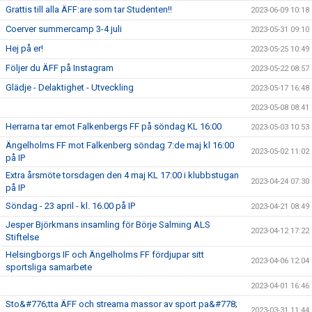
Grattis till alla ÄFF:are som tar Studenten!!
2023-06-09 10:18
Coerver summercamp 3-4 juli
2023-05-31 09:10
Hej på er!
2023-05-25 10:49
Följer du ÄFF på Instagram
2023-05-22 08:57
Glädje - Delaktighet - Utveckling
2023-05-17 16:48
2023-05-08 08:41
Herrarna tar emot Falkenbergs FF på söndag KL 16:00
2023-05-03 10:53
Ängelholms FF mot Falkenberg söndag 7:de maj kl 16:00
2023-05-02 11:02
på IP
Extra årsmöte torsdagen den 4 maj KL 17:00 i klubbstugan
2023-04-24 07:30
på IP
Söndag - 23 april - kl. 16.00 på IP
2023-04-21 08:49
Jesper Björkmans insamling för Börje Salming ALS
2023-04-12 17:22
Stiftelse
Helsingborgs IF och Ängelholms FF fördjupar sitt
2023-04-06 12:04
sportsliga samarbete
2023-04-01 16:46
Sto&#776;tta ÄFF och streama massor av sport pa&#778;
2023-03-31 11:44