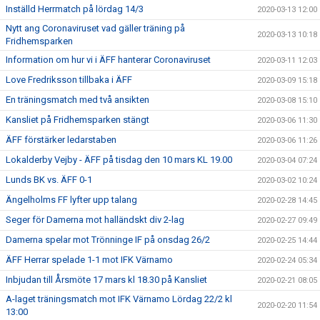
Inställd Herrmatch på lördag 14/3
2020-03-13 12:00
Nytt ang Coronaviruset vad gäller träning på
2020-03-13 10:18
Fridhemsparken
Information om hur vi i ÄFF hanterar Coronaviruset
2020-03-11 12:03
Love Fredriksson tillbaka i ÄFF
2020-03-09 15:18
En träningsmatch med två ansikten
2020-03-08 15:10
Kansliet på Fridhemsparken stängt
2020-03-06 11:30
ÄFF förstärker ledarstaben
2020-03-06 11:26
Lokalderby Vejby - ÄFF på tisdag den 10 mars KL 19.00
2020-03-04 07:24
Lunds BK vs. ÄFF 0-1
2020-03-02 10:24
Ängelholms FF lyfter upp talang
2020-02-28 14:45
Seger för Damerna mot halländskt div 2-lag
2020-02-27 09:49
Damerna spelar mot Trönninge IF på onsdag 26/2
2020-02-25 14:44
ÄFF Herrar spelade 1-1 mot IFK Värnamo
2020-02-24 05:34
Inbjudan till Årsmöte 17 mars kl 18.30 på Kansliet
2020-02-21 08:05
A-laget träningsmatch mot IFK Värnamo Lördag 22/2 kl
2020-02-20 11:54
13:00