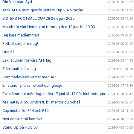
Din Verkstad Syd.
2025-08-26 10:22
Tack ALLA som gjorde Sisters Cup 2025 möjlig!
2025-06-30 14:25
SISTERS FOOTBALL CUP 28-29:e juni 2025
2025-06-24 12:24
Match för vårt Herrlag på torsdag den 19 juni KL 19:00
2025-06-16 09:29
Hej kära medlemmar!
2025-06-13 07:21
Fotbollströje fredag!
2025-05-06 07:22
Hus 57
2025-04-23 09:37
Eskilscupen för våra ÄFF lag
2024-08-05 14:33
Från knatte till a-lag
2024-08-01 21:16
Sommarlovsaktiviteter med ÄFF
2024-06-22 16:21
En stund fylld av fotboll och glädje
2024-06-17 15:49
Extra årsmöte måndagen den 17 juni KL 17:00 i klubbstugan
2024-05-28 08:47
ÄFF &#128155; Drivkraft, bli mentor du också
2024-05-16 08:57
Cupvinster för F14 och F15
2024-05-13 11:12
Nytt ansikte på kansliet
2024-04-18 18:13
Stand Up på HUS 57
2024-04-05 10:05