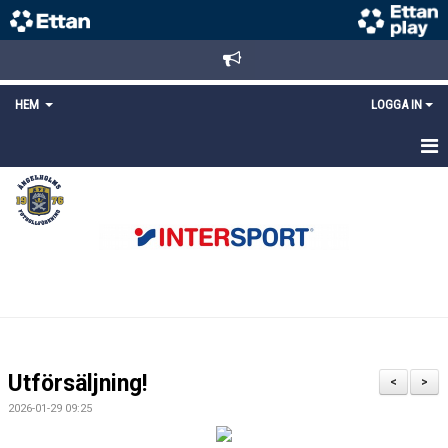
HEM
LOGGA IN
STARTSIDA
NYHETER
ANMÄLAN/REGISTRERING
POLICYS
FÖRKÖP BILJETTER
Utförsäljning!
<
>
LÄNKAR
2026-01-29 09:25