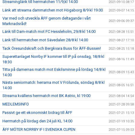
Streaminglänk till herrmatchen 11/9,kl 14.00
2021-09-10 08:17
Länk att streama dammatchen mot Högaborg 8/9 kl 19.00
2021-09-07 14:15
Var med och utveckla ÄFF genom deltagande i vårt
2021-09-06 09:37
Marknadsråd!
Länk till Dam-match mot FC Hessleholm, 29/8 kl 14.00
2021-08-28 15:51
Länk till herrmatchen mot Sävedalen 28/8 kl 14.00
2021-08-27 17:10
Tack Öresundskraft och Bergkvara Buss för ÄFF-Bussen!
2021-08-25 15:18
Superettanlaget Norrby IF kommer till IP på onsdag, 18/8 kl
2021-08-16 11:49
18:30
Titta på damernas match mot Eskilsminne på lördag 14/8 kl
2021-08-09 15:43
14.00
Nästa seniormatch: herrarna mot V Frölunda, söndag 8/8 kl
2021-08-05 16:51
14.00
Streama kvällens herrmatch mot BK Astrio, kl 19:00
2021-08-04 14:54
MEDLEMSINFO
2021-07-28 09:58
Passivt ge ett ekonomiskt bidrag till ÄFF
2021-07-21 15:13
Herrmatch på lördag den 24 juli KL 14:00
2021-07-19 10:35
ÄFF MÖTER NORRBY IF I SVENSKA CUPEN
2021-07-15 09:53