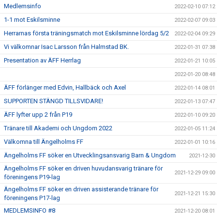
Medlemsinfo
2022-02-10 07:12
1-1 mot Eskilsminne
2022-02-07 09:03
Herrarnas första träningsmatch mot Eskilsminne lördag 5/2
2022-02-04 09:29
Vi välkomnar Isac Larsson från Halmstad BK.
2022-01-31 07:38
Presentation av ÄFF Herrlag
2022-01-21 10:05
2022-01-20 08:48
ÄFF förlänger med Edvin, Hallbäck och Axel
2022-01-14 08:01
SUPPORTEN STÄNGD TILLSVIDARE!
2022-01-13 07:47
ÄFF lyfter upp 2 från P19
2022-01-10 09:20
Tränare till Akademi och Ungdom 2022
2022-01-05 11:24
Välkomna till Ängelholms FF
2022-01-01 10:16
Ängelholms FF söker en Utvecklingsansvarig Barn & Ungdom
2021-12-30
Ängelholms FF söker en driven huvudansvarig tränare för
2021-12-29 09:00
föreningens P19-lag
Ängelholms FF söker en driven assisterande tränare för
2021-12-21 15:30
föreningens P17-lag
MEDLEMSINFO #8
2021-12-20 08:01