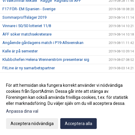
Vi välkomnar Mikael " Ragge" Ragvald till ÄFF
2019-08-28 11:46
F17 FÖR- EM Spanien - Sverige
2019-08-18 08:20
Sommarproffsläger 2019
2019-08-14 11:14
Vinnare i 50/50 lotteriet 11/8
2019-08-14 10:21
ÄFF söker matchsekreterare
2019-08-14 10:18
Angående gårdagens match i P19-Allsvenskan
2019-08-11 11:42
Kalle är på semester
2019-08-10 09:14
Klubbchefen Helena Wennerström presenterar sig
2019-08-07 08:52
FitLine är ny samarbetspartner
2019-08-03 14:21
ÄFF söker matchsekreterare
2019-08-01 13:00
Flera lag drar igång igen
För att hemsidan ska fungera korrekt använder vi nödvändiga
2019-07-22 14:01
cookies från SportAdmin. Dessa går inte att stänga av.
Bemanning på våra kanslier i sommar
2019-07-04 08:02
Föreningen kan också använda frivilliga cookies, t.ex. för statistik
Vinnare i 50/50 lotteriet 29/6
2019-07-01 14:32
eller marknadsföring. Du väljer själv om du vill acceptera dessa.
Lyckad Sisters Football Cup
2019-07-01 11:56
Anpassa dina val
Ladda ner Min Fotboll-appen
2019-06-22 12:00
Acceptera nödvändiga
Acceptera alla
Dan Norberg har gått STAC-utbildning
2019-06-21 12:00