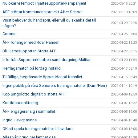
Nu ökar vi tempot i hjärtesupporter-kampanjen!
2020-05-15 20:21
ÄFF stöttar Kommunens projekt After School
2020-05-13 16:09
Visst behöver du handsprit, eller vill du skänka det till
2020-04-29 09:25
någon?
Corona
2020-04-25 07:04
ÄFF förlänger med Roar Hansen
2020-04-22 12:23
Bli Hjärtesupporter! Stötta ÄFF
2020-04-22 08:15
Info från Supporterklubben samt dragning Måltian
2020-04-20 11:54
Herrlagsmatch på lördag inställd
2020-04-17 08:19
Tillfälliga, begränsade öppettider på Kansliet
2020-04-15 08:49
Ingen publik på våra Seniorers träningsmatcher (Dam/Herr)
2020-04-14 10:19
Köp Bingolotto digitalt o stötta ÄFF
2020-04-09 12:59
Korttidspermittering
2020-04-07 15:32
ÄFF engagerar sig i samhället
2020-04-05 19:00
Ingrid, i evigt minne
2020-04-04 10:40
OK att spela träningsmatcher, tillsvidare
2020-04-03 15:05
Allas vår Ingrid har lämnat oss.
2020-04-02 15:38