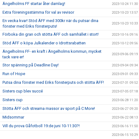
Ängelholms FF startar åter damlag!
2023-10-24 11:30
Extra föreningsstämma för val av revisor
2023-10-23 13:57
En vecka kvar! Stöd ÄFF med 300kr när du putsar dina
2023-10-23 10:33
fönster med Eriks fönsterputs!
Förboka din gran och stötta ÄFF och samhället i stort!
2023-10-16 09:16
Stöd ÄFF o köpa Julkalender o Idrottsrabatten
2023-10-12 09:56
Ängelholms FF- en kraft i Ängelholms kommun, mycket
2023-09-06 09:19
tack vare er!
Stor spänning på Deadline Day!
2023-09-04 09:34
Run of Hope
2023-09-01 09:33
Putsa dina fönster med Eriks fönsterputs och stötta ÄFF!
2023-07-31 09:52
Sisters cup blev succé
2023-07-05 07:18
Sisters cup
2023-06-28 11:20
Stötta ÄFF och streama massor av sport på C More!
2023-06-27 09:20
Midsommar
2023-06-22 08:13
Vill du prova Gåfotboll 19:de juni 10-11:30?!
2023-06-16 11:50
2023-06-15 10:29