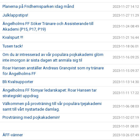
Planerna på Fridhemsparken idag månd
2023-11-27 14:12
Julklappstips!
2023-11-27 11:29
Ängelholms FF Söker Tränare och Assisterande till
2023-11-24 08:49
Akademi (P15, P17, P19)
Kvalspurt !!!
2023-11-21 16:44
Tusen tack!
2023-11-18 06:01
Om du är intresserad av vår populära pojkakademi glöm
2023-11-16 09:25
inte imorgon är sista dagen att anmäla sig til
Roar Hansen anställer Andreas Granqvist som ny tränare
2023-11-15 09:37
för Ängelholms FF
Bli Kvalsupporter
2023-11-13 14:30
Ängelholms FF förnyar ledarskapet: Roar Hansen tar
2023-11-11 17:22
strategiskt uppdrag
Välkommen på provträning till vår populära tjejakademi
2023-11-06 08:03
samt till vårt nystartade damlag.
Provträning med pojkakademin!
2023-11-02 07:19
2023-11-01 08:01
ÄFF-vänner
2023-10-26 07:49