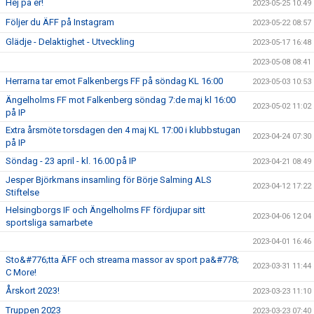
Hej på er!
2023-05-25 10:49
Följer du ÄFF på Instagram
2023-05-22 08:57
Glädje - Delaktighet - Utveckling
2023-05-17 16:48
2023-05-08 08:41
Herrarna tar emot Falkenbergs FF på söndag KL 16:00
2023-05-03 10:53
Ängelholms FF mot Falkenberg söndag 7:de maj kl 16:00
2023-05-02 11:02
på IP
Extra årsmöte torsdagen den 4 maj KL 17:00 i klubbstugan
2023-04-24 07:30
på IP
Söndag - 23 april - kl. 16.00 på IP
2023-04-21 08:49
Jesper Björkmans insamling för Börje Salming ALS
2023-04-12 17:22
Stiftelse
Helsingborgs IF och Ängelholms FF fördjupar sitt
2023-04-06 12:04
sportsliga samarbete
2023-04-01 16:46
Sto&#776;tta ÄFF och streama massor av sport pa&#778;
2023-03-31 11:44
C More!
Årskort 2023!
2023-03-23 11:10
Truppen 2023
2023-03-23 07:40