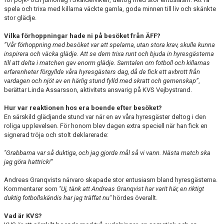
spela och trixa med killarna väckte gamla, goda minnen till liv och skänkte
stor glädje.
Vilka förhoppningar hade ni på besöket från ÄFF?
”Vår förhoppning med besöket var att spelarna, utan stora krav, skulle kunna
inspirera och väcka glädje. Att se dem trixa runt och bjuda in hyresgästerna
till att delta i matchen gav enorm glädje. Samtalen om fotboll och killarnas
erfarenheter förgyllde våra hyresgästers dag, då de fick ett avbrott från
vardagen och njöt av en härlig stund fylld med skratt och gemenskap”
,
berättar Linda Assarsson, aktivitets ansvarig på KVS Vejbystrand.
Hur var reaktionen hos era boende efter besöket?
En särskild glädjande stund var när en av våra hyresgäster deltog i den
roliga upplevelsen. För honom blev dagen extra speciell när han fick en
signerad tröja och stolt deklarerade:
"Grabbarna var så duktiga, och jag gjorde mål så vi vann. Nästa match ska
jag göra hattrick!”
Andreas Granqvists närvaro skapade stor entusiasm bland hyresgästerna.
Kommentarer som
"Uj, tänk att Andreas Granqvist har varit här, en riktigt
duktig fotbollskändis har jag träffat nu"
hördes överallt.
Vad är KVS?