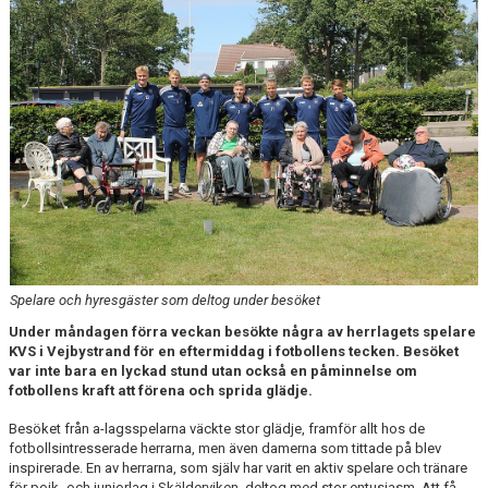
MEDLEMS OCH TRÄNINGSAVGIFTER
Spelare och hyresgäster som deltog under besöket
Under måndagen förra veckan besökte några av herrlagets spelare
KVS i Vejbystrand för en eftermiddag i fotbollens tecken. Besöket
var inte bara en lyckad stund utan också en påminnelse om
fotbollens kraft att förena och sprida glädje.
Besöket från a-lagsspelarna väckte stor glädje, framför allt hos de
fotbollsintresserade herrarna, men även damerna som tittade på blev
inspirerade. En av herrarna, som själv har varit en aktiv spelare och tränare
för pojk- och juniorlag i Skälderviken, deltog med stor entusiasm. Att få