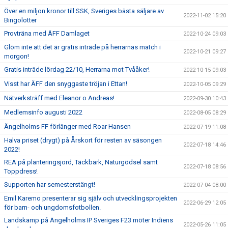
Över en miljon kronor till SSK, Sveriges bästa säljare av
2022-11-02 15:20
Bingolotter
Provträna med ÄFF Damlaget
2022-10-24 09:03
Glöm inte att det är gratis inträde på herrarnas match i
2022-10-21 09:27
morgon!
Gratis inträde lördag 22/10, Herrarna mot Tvååker!
2022-10-15 09:03
Visst har ÄFF den snyggaste tröjan i Ettan!
2022-10-05 09:29
Nätverksträff med Eleanor o Andreas!
2022-09-30 10:43
Medlemsinfo augusti 2022
2022-08-05 08:29
Ängelholms FF förlänger med Roar Hansen
2022-07-19 11:08
Halva priset (drygt) på Årskort för resten av säsongen
2022-07-18 14:46
2022!
REA på planteringsjord, Täckbark, Naturgödsel samt
2022-07-18 08:56
Toppdress!
Supporten har semesterstängt!
2022-07-04 08:00
Emil Karemo presenterar sig själv och utvecklingsprojekten
2022-06-29 12:05
för barn- och ungdomsfotbollen.
Landskamp på Ängelholms IP Sveriges F23 möter Indiens
2022-05-26 11:05