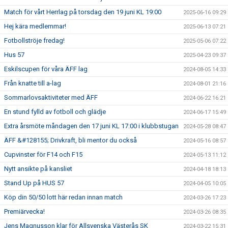
Match för vårt Herrlag på torsdag den 19 juni KL 19:00
2025-06-16 09:29
Hej kära medlemmar!
2025-06-13 07:21
Fotbollströje fredag!
2025-05-06 07:22
Hus 57
2025-04-23 09:37
Eskilscupen för våra ÄFF lag
2024-08-05 14:33
Från knatte till a-lag
2024-08-01 21:16
Sommarlovsaktiviteter med ÄFF
2024-06-22 16:21
En stund fylld av fotboll och glädje
2024-06-17 15:49
Extra årsmöte måndagen den 17 juni KL 17:00 i klubbstugan
2024-05-28 08:47
ÄFF &#128155; Drivkraft, bli mentor du också
2024-05-16 08:57
Cupvinster för F14 och F15
2024-05-13 11:12
Nytt ansikte på kansliet
2024-04-18 18:13
Stand Up på HUS 57
2024-04-05 10:05
Köp din 50/50 lott här redan innan match
2024-03-26 17:23
Premiärvecka!
2024-03-26 08:35
Jens Magnusson klar för Allsvenska Västerås SK
2024-03-22 15:31