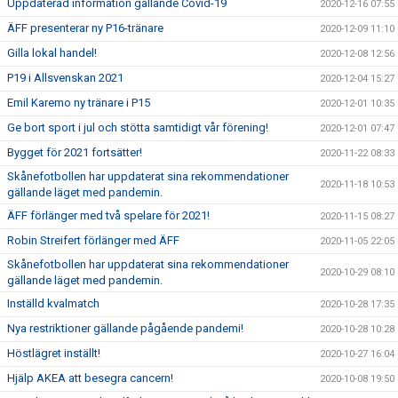
Uppdaterad information gällande Covid-19
2020-12-16 07:55
ÄFF presenterar ny P16-tränare
2020-12-09 11:10
Gilla lokal handel!
2020-12-08 12:56
P19 i Allsvenskan 2021
2020-12-04 15:27
Emil Karemo ny tränare i P15
2020-12-01 10:35
Ge bort sport i jul och stötta samtidigt vår förening!
2020-12-01 07:47
Bygget för 2021 fortsätter!
2020-11-22 08:33
Skånefotbollen har uppdaterat sina rekommendationer
2020-11-18 10:53
gällande läget med pandemin.
ÄFF förlänger med två spelare för 2021!
2020-11-15 08:27
Robin Streifert förlänger med ÄFF
2020-11-05 22:05
Skånefotbollen har uppdaterat sina rekommendationer
2020-10-29 08:10
gällande läget med pandemin.
Inställd kvalmatch
2020-10-28 17:35
Nya restriktioner gällande pågående pandemi!
2020-10-28 10:28
Höstlägret inställt!
2020-10-27 16:04
Hjälp AKEA att besegra cancern!
2020-10-08 19:50