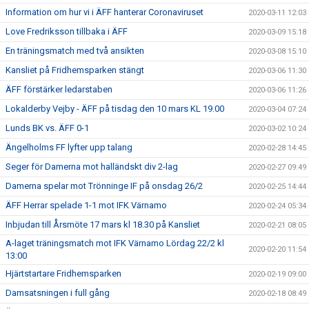
Information om hur vi i ÄFF hanterar Coronaviruset
2020-03-11 12:03
Love Fredriksson tillbaka i ÄFF
2020-03-09 15:18
En träningsmatch med två ansikten
2020-03-08 15:10
Kansliet på Fridhemsparken stängt
2020-03-06 11:30
ÄFF förstärker ledarstaben
2020-03-06 11:26
Lokalderby Vejby - ÄFF på tisdag den 10 mars KL 19.00
2020-03-04 07:24
Lunds BK vs. ÄFF 0-1
2020-03-02 10:24
Ängelholms FF lyfter upp talang
2020-02-28 14:45
Seger för Damerna mot halländskt div 2-lag
2020-02-27 09:49
Damerna spelar mot Trönninge IF på onsdag 26/2
2020-02-25 14:44
ÄFF Herrar spelade 1-1 mot IFK Värnamo
2020-02-24 05:34
Inbjudan till Årsmöte 17 mars kl 18.30 på Kansliet
2020-02-21 08:05
A-laget träningsmatch mot IFK Värnamo Lördag 22/2 kl
2020-02-20 11:54
13:00
Hjärtstartare Fridhemsparken
2020-02-19 09:00
Damsatsningen i full gång
2020-02-18 08:49