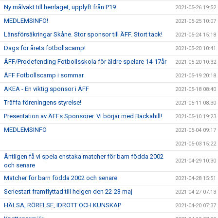
Ny målvakt till herrlaget, upplyft från P19.
2021-05-26 19:52
MEDLEMSINFO!
2021-05-25 10:07
Länsförsäkringar Skåne. Stor sponsor till ÄFF. Stort tack!
2021-05-24 15:18
Dags för årets fotbollscamp!
2021-05-20 10:41
ÄFF/Prodefending Fotbollsskola för äldre spelare 14-17år
2021-05-20 10:32
ÄFF Fotbollscamp i sommar
2021-05-19 20:18
AKEA - En viktig sponsor i ÄFF
2021-05-18 08:40
Träffa föreningens styrelse!
2021-05-11 08:30
Presentation av ÄFFs Sponsorer. Vi börjar med Backahill!
2021-05-10 19:23
MEDLEMSINFO
2021-05-04 09:17
2021-05-03 15:22
Äntligen få vi spela enstaka matcher för barn födda 2002
2021-04-29 10:30
och senare
Matcher för barn födda 2002 och senare
2021-04-28 15:51
Seriestart framflyttad till helgen den 22-23 maj
2021-04-27 07:13
HÄLSA, RÖRELSE, IDROTT OCH KUNSKAP
2021-04-20 07:37