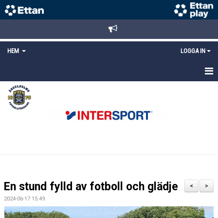
HEM
LOGGA IN
STARTSIDA
NYHETER
ANMÄLAN/REGISTRERING
POLICYS
FÖRKÖP BILJETTER
En stund fylld av fotboll och glädje
<
>
LÄNKAR
2024-06-17 15:49