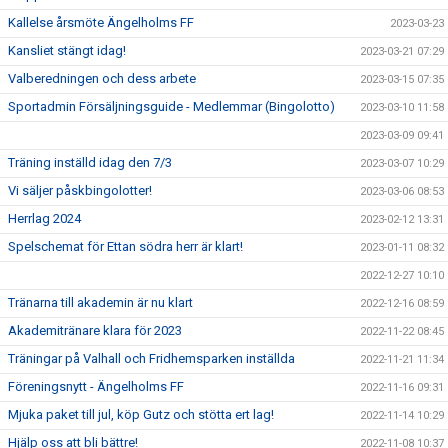
Kallelse årsmöte Ängelholms FF
2023-03-23
Kansliet stängt idag!
2023-03-21 07:29
Valberedningen och dess arbete
2023-03-15 07:35
Sportadmin Försäljningsguide - Medlemmar (Bingolotto)
2023-03-10 11:58
2023-03-09 09:41
Träning inställd idag den 7/3
2023-03-07 10:29
Vi säljer påskbingolotter!
2023-03-06 08:53
Herrlag 2024
2023-02-12 13:31
Spelschemat för Ettan södra herr är klart!
2023-01-11 08:32
2022-12-27 10:10
Tränarna till akademin är nu klart
2022-12-16 08:59
Akademitränare klara för 2023
2022-11-22 08:45
Träningar på Valhall och Fridhemsparken inställda
2022-11-21 11:34
Föreningsnytt - Ängelholms FF
2022-11-16 09:31
Mjuka paket till jul, köp Gutz och stötta ert lag!
2022-11-14 10:29
Hjälp oss att bli bättre!
2022-11-08 10:37