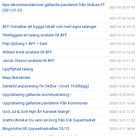
Nya rekommendationer gällande pandemin från Skånes FF
2021-01-26 07:43
2021-01-25
2021-01-23 16:26
ÄFF fortsätter att bygga lokalt och med egna talanger
2021-01-22 10:13
Ytterliggare en talang ansluter till ÄFF
2021-01-16 16:31
Filip Sjöberg + ÄFF = Sant
2021-01-16 16:24
William Kvist ansluter till ÄFF
2021-01-16 16:22
Jacob Olsson ansluter till ÄFF
2021-01-14 11:41
Uppflyttad talang
2021-01-14 11:33
Maja återvänder.
2021-01-13 11:42
Särskild anpassning för Skåne - Covid 19 (tillägg)
2020-12-30 07:56
Uppdatering gällande utomhusträning !
2020-12-29 09:51
Uppdatering gällande pandemin från kommunen
2020-12-21 16:05
God Jul & Gott Nytt År! Kansliet stängt!
2020-12-21 12:31
Grattis Annika! Du vann en korg från ICA Supermarket.
2020-12-21 11:02
Bingolotter till Uppesittarkvällen 23/12
2020-12-17 08:54