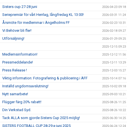
Sisters cup 27-28 juni
2026-04-23 09:18
Seriepremiär för vårt Herrlag, långfredag KL 13:00!
2026-03-31 11:24
Årsmöte för medlemmar i Ängelholms FF
2026-02-23 10:31
Vi Behöver bli fler!
2026-02-18 09:27
Utförsäljning!
2026-01-29 09:25
2025-12-15 09:23
Medlemsinformation!
2025-12-12 11:56
Pressmeddelande!
2025-12-11 13:29
Press Release !
2025-12-03 15:27
Viktig information: Fotografering & publicering i ÄFF
2025-10-14 07:16
Inställd ungdomsavslutning!
2025-10-02 09:18
Nytt samarbete!
2025-09-03 10:21
Flügger färg 20% rabatt!
2025-08-26 11:25
Din Verkstad Syd.
2025-08-26 10:22
Tack ALLA som gjorde Sisters Cup 2025 möjlig!
2025-06-30 14:25
SISTERS FOOTBALL CUP 28-29:e juni 2025
2025-06-24 12:24