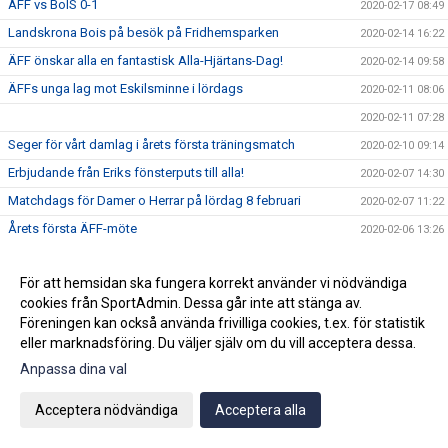
ÄFF vs BoIS 0-1
2020-02-17 08:49
Landskrona Bois på besök på Fridhemsparken
2020-02-14 16:22
ÄFF önskar alla en fantastisk Alla-Hjärtans-Dag!
2020-02-14 09:58
ÄFFs unga lag mot Eskilsminne i lördags
2020-02-11 08:06
2020-02-11 07:28
Seger för vårt damlag i årets första träningsmatch
2020-02-10 09:14
Erbjudande från Eriks fönsterputs till alla!
2020-02-07 14:30
Matchdags för Damer o Herrar på lördag 8 februari
2020-02-07 11:22
Årets första ÄFF-möte
2020-02-06 13:26
Ang bilolyckan vid Fridhemsparken (nya IP) i måndags kväll
2020-02-04 20:37
För att hemsidan ska fungera korrekt använder vi nödvändiga
ÄFF Herrlag 2020
2020-01-28 12:02
cookies från SportAdmin. Dessa går inte att stänga av.
Vill du vara med om en upplevelse för livet?
2020-01-27 08:41
Föreningen kan också använda frivilliga cookies, t.ex. för statistik
Akademin 2020
eller marknadsföring. Du väljer själv om du vill acceptera dessa.
2020-01-21 07:31
Anpassa dina val
Damerna på gång inför säsongen!
2020-01-15 20:36
Björn Westerblad klar för ett år till
2020-01-15 10:46
Acceptera nödvändiga
Acceptera alla
Träningarna är i full gång på Fridhemsparken
2020-01-14 11:17