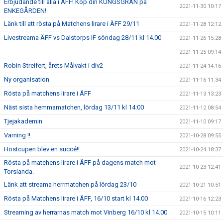
Erbjudande till alla i ÄFF! Köp din KUNGSGRAN på
2021-11-30 10:17
ENKEGÅRDEN!
Länk till att rösta på Matchens lirare i ÄFF 29/11
2021-11-28 12:12
Livestreama ÄFF vs Dalstorps IF söndag 28/11 kl 14.00
2021-11-26 15:28
2021-11-25 09:14
Robin Streifert, årets Målvakt i div2
2021-11-24 14:16
Ny organisation
2021-11-16 11:34
Rösta på matchens lirare i ÄFF
2021-11-13 13:23
Näst sista hemmamatchen, lördag 13/11 kl 14:00
2021-11-12 08:54
Tjejakademin
2021-11-10 09:17
Varning !!
2021-10-28 09:55
Höstcupen blev en succé!!
2021-10-24 18:37
Rösta på matchens lirare i ÄFF på dagens match mot
2021-10-23 12:41
Torslanda.
Länk att streama herrmatchen på lördag 23/10
2021-10-21 10:51
Rösta på Matchens lirare i ÄFF, 16/10 start kl 14.00
2021-10-16 12:23
Streaming av herrarnas match mot Vinberg 16/10 kl 14.00
2021-10-15 10:11