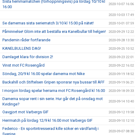
Sista hemmamatchen (förhoppningsvis) på lördag 10/10 kl
2020-10-07 16:06
16.00
2020-10-03 17:49
Se damernas sista seriematch 3/10 kl 15.00 på nätet!
2020-10-01 07:59
Påminnelse! Glöm inte att beställa era Kanelbullar till helgen!
2020-09-29 12:22
Pandemin råder fortfarande
2020-09-28 13:30
KANELBULLENS DAG!
2020-09-25 10:52
Damlaget klara för division 2!
2020-09-23 22:01
Vinst mot FC Rosengård
2020-09-22 16:02
Söndag, 20/9 kl 16.00 spelar damerna mot Nike
2020-09-19 18:52
Backahill och Stiftelsen Gripen sponsrar nya bussar till ÄFF
2020-09-19 06:21
I morgon lördag spelar herrarna mot FC Rosengård kl 16.00
2020-09-18 09:33
Damerna sopar rent i sin serie. Hur går det på onsdag mot
2020-09-14 10:40
Kvidinge?
Oavgjort mot Varbergs GIF
2020-09-12 19:58
Herrmatch på lördag 12/9 kl 16.00 mot Varbergs GIF
2020-09-10 12:10
Federico - En sportintresserad kille söker en värdfamilj i
2020-09-07 08:30
Sverige