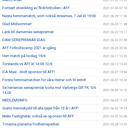
2021-07-07 10:33
Fortsatt utveckling av flickfotbollen i ÄFF
2021-07-05 07:18
Nästa hemmamatch, som också streamas, 7 Juli kl 19:00
2021-06-29 11:36
Glad Midsommar!
2021-06-25 11:48
Länk till damernas seriepremiär.
2021-06-22 19:17
DAM SERIEPREMIÄR IDAG
2021-06-22 07:08
ÄFF Fotbollscamp 2021 är igång
2021-06-20 20:36
Herr match på lördag 19/6
2021-06-17 10:35
Torslanda vs ÄFF kl 14:00 12/6
2021-06-12 13:43
ICA Maxi - Stolt sponsor till ÄFF!
2021-06-07 19:04
Första hemmamatchen för våra Herrar och fri entré!
2021-06-07 10:24
Se herrarnas seriepremiär borta mot Varbergs GIF FK, 5/6
2021-06-04 16:10
14.00
MEDLEMSINFO
2021-06-03 11:03
Gratis mensskydd till alla tjejer från 13 år i ÄFF!
2021-06-02 18:14
Melin Fastigheter, också en sponsor till ÄFF
2021-05-31 16:08
7-manna planerna Fridhemsparken
2021-05-28 15:59