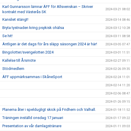
Karl Gunnarsson lämnar ÄFF för Allsvenskan – Skriver
2024-03-21 08:02
kontrakt med Västerås SK
Kansliet stängt!
2024-03-14 08:46
Bryta tystnaden kring psykisk ohälsa
2024-03-12 10:28
Se hit!
2024-03-11 08:58
Äntligen är det dags för års släpp säsongen 2024 är här!
2024-03-05 07:47
Bingolotter/sverigelotten 2024
2024-03-01 11:51
Kallelse till Årsmöte
2024-02-27 09:11
Stödmedlem
2024-02-26 09:35
ÄFF uppmärksammas i SkåneSport
2024-02-24 11:01
2024-02-14 11:20
2024-02-06 08:47
2024-01-26 09:15
Planerna åter i speldugligt skick på Fridhem och Valhall.
2024-01-18 11:52
Träningen inställd onsdag 17 januari
2024-01-17 09:22
Presentation av vår damlagstränare
2024-01-11 09:03