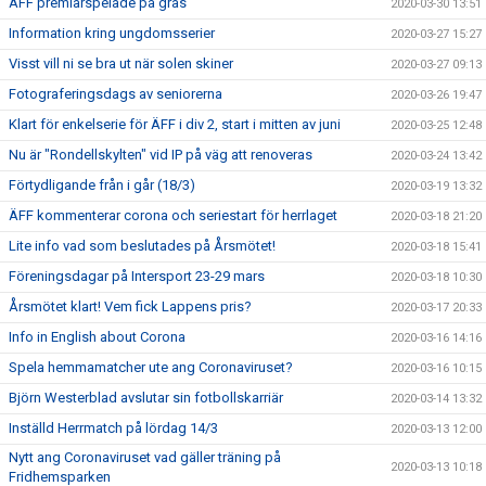
ÄFF premiärspelade på gräs
2020-03-30 13:51
Information kring ungdomsserier
2020-03-27 15:27
Visst vill ni se bra ut när solen skiner
2020-03-27 09:13
Fotograferingsdags av seniorerna
2020-03-26 19:47
Klart för enkelserie för ÄFF i div 2, start i mitten av juni
2020-03-25 12:48
Nu är "Rondellskylten" vid IP på väg att renoveras
2020-03-24 13:42
Förtydligande från i går (18/3)
2020-03-19 13:32
ÄFF kommenterar corona och seriestart för herrlaget
2020-03-18 21:20
Lite info vad som beslutades på Årsmötet!
2020-03-18 15:41
Föreningsdagar på Intersport 23-29 mars
2020-03-18 10:30
Årsmötet klart! Vem fick Lappens pris?
2020-03-17 20:33
Info in English about Corona
2020-03-16 14:16
Spela hemmamatcher ute ang Coronaviruset?
2020-03-16 10:15
Björn Westerblad avslutar sin fotbollskarriär
2020-03-14 13:32
Inställd Herrmatch på lördag 14/3
2020-03-13 12:00
Nytt ang Coronaviruset vad gäller träning på
2020-03-13 10:18
Fridhemsparken