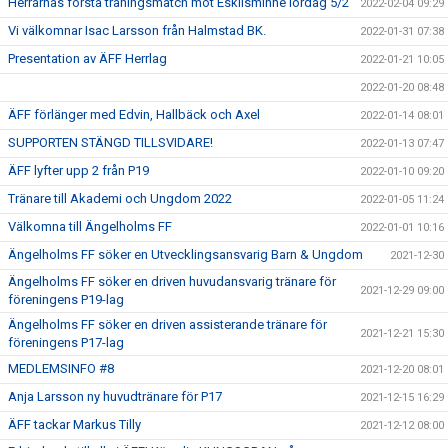
Herrarnas första träningsmatch mot Eskilsminne lördag 5/2
2022-02-04 09:29
Vi välkomnar Isac Larsson från Halmstad BK.
2022-01-31 07:38
Presentation av ÄFF Herrlag
2022-01-21 10:05
2022-01-20 08:48
ÄFF förlänger med Edvin, Hallbäck och Axel
2022-01-14 08:01
SUPPORTEN STÄNGD TILLSVIDARE!
2022-01-13 07:47
ÄFF lyfter upp 2 från P19
2022-01-10 09:20
Tränare till Akademi och Ungdom 2022
2022-01-05 11:24
Välkomna till Ängelholms FF
2022-01-01 10:16
Ängelholms FF söker en Utvecklingsansvarig Barn & Ungdom
2021-12-30
Ängelholms FF söker en driven huvudansvarig tränare för
2021-12-29 09:00
föreningens P19-lag
Ängelholms FF söker en driven assisterande tränare för
2021-12-21 15:30
föreningens P17-lag
MEDLEMSINFO #8
2021-12-20 08:01
Anja Larsson ny huvudtränare för P17
2021-12-15 16:29
ÄFF tackar Markus Tilly
2021-12-12 08:00