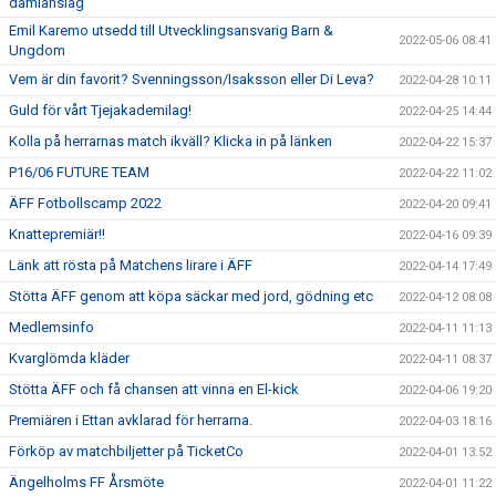
damlanslag
Emil Karemo utsedd till Utvecklingsansvarig Barn &
2022-05-06 08:41
Ungdom
Vem är din favorit? Svenningsson/Isaksson eller Di Leva?
2022-04-28 10:11
Guld för vårt Tjejakademilag!
2022-04-25 14:44
Kolla på herrarnas match ikväll? Klicka in på länken
2022-04-22 15:37
P16/06 FUTURE TEAM
2022-04-22 11:02
ÄFF Fotbollscamp 2022
2022-04-20 09:41
Knattepremiär!!
2022-04-16 09:39
Länk att rösta på Matchens lirare i ÄFF
2022-04-14 17:49
Stötta ÄFF genom att köpa säckar med jord, gödning etc
2022-04-12 08:08
Medlemsinfo
2022-04-11 11:13
Kvarglömda kläder
2022-04-11 08:37
Stötta ÄFF och få chansen att vinna en El-kick
2022-04-06 19:20
Premiären i Ettan avklarad för herrarna.
2022-04-03 18:16
Förköp av matchbiljetter på TicketCo
2022-04-01 13:52
Ängelholms FF Årsmöte
2022-04-01 11:22