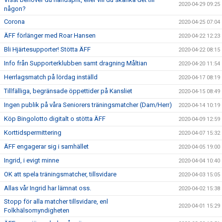
2020-04-29 09:25
någon?
Corona
2020-04-25 07:04
ÄFF förlänger med Roar Hansen
2020-04-22 12:23
Bli Hjärtesupporter! Stötta ÄFF
2020-04-22 08:15
Info från Supporterklubben samt dragning Måltian
2020-04-20 11:54
Herrlagsmatch på lördag inställd
2020-04-17 08:19
Tillfälliga, begränsade öppettider på Kansliet
2020-04-15 08:49
Ingen publik på våra Seniorers träningsmatcher (Dam/Herr)
2020-04-14 10:19
Köp Bingolotto digitalt o stötta ÄFF
2020-04-09 12:59
Korttidspermittering
2020-04-07 15:32
ÄFF engagerar sig i samhället
2020-04-05 19:00
Ingrid, i evigt minne
2020-04-04 10:40
OK att spela träningsmatcher, tillsvidare
2020-04-03 15:05
Allas vår Ingrid har lämnat oss.
2020-04-02 15:38
Stopp för alla matcher tillsvidare, enl
2020-04-01 15:29
Folkhälsomyndigheten