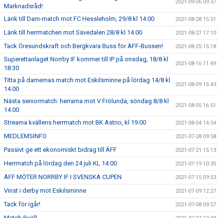
2021-09-06 09:37
Marknadsråd!
Länk till Dam-match mot FC Hessleholm, 29/8 kl 14.00
2021-08-28 15:51
Länk till herrmatchen mot Sävedalen 28/8 kl 14.00
2021-08-27 17:10
Tack Öresundskraft och Bergkvara Buss för ÄFF-Bussen!
2021-08-25 15:18
Superettanlaget Norrby IF kommer till IP på onsdag, 18/8 kl
2021-08-16 11:49
18:30
Titta på damernas match mot Eskilsminne på lördag 14/8 kl
2021-08-09 15:43
14.00
Nästa seniormatch: herrarna mot V Frölunda, söndag 8/8 kl
2021-08-05 16:51
14.00
Streama kvällens herrmatch mot BK Astrio, kl 19:00
2021-08-04 14:54
MEDLEMSINFO
2021-07-28 09:58
Passivt ge ett ekonomiskt bidrag till ÄFF
2021-07-21 15:13
Herrmatch på lördag den 24 juli KL 14:00
2021-07-19 10:35
ÄFF MÖTER NORRBY IF I SVENSKA CUPEN
2021-07-15 09:53
Vinst i derby mot Eskilsminne
2021-07-09 12:27
Tack för igår!
2021-07-08 09:57
Match ikväll