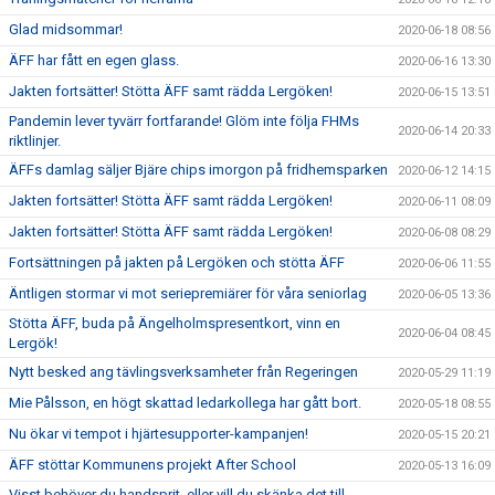
Glad midsommar!
2020-06-18 08:56
ÄFF har fått en egen glass.
2020-06-16 13:30
Jakten fortsätter! Stötta ÄFF samt rädda Lergöken!
2020-06-15 13:51
Pandemin lever tyvärr fortfarande! Glöm inte följa FHMs
2020-06-14 20:33
riktlinjer.
ÄFFs damlag säljer Bjäre chips imorgon på fridhemsparken
2020-06-12 14:15
Jakten fortsätter! Stötta ÄFF samt rädda Lergöken!
2020-06-11 08:09
Jakten fortsätter! Stötta ÄFF samt rädda Lergöken!
2020-06-08 08:29
Fortsättningen på jakten på Lergöken och stötta ÄFF
2020-06-06 11:55
Äntligen stormar vi mot seriepremiärer för våra seniorlag
2020-06-05 13:36
Stötta ÄFF, buda på Ängelholmspresentkort, vinn en
2020-06-04 08:45
Lergök!
Nytt besked ang tävlingsverksamheter från Regeringen
2020-05-29 11:19
Mie Pålsson, en högt skattad ledarkollega har gått bort.
2020-05-18 08:55
Nu ökar vi tempot i hjärtesupporter-kampanjen!
2020-05-15 20:21
ÄFF stöttar Kommunens projekt After School
2020-05-13 16:09
Visst behöver du handsprit, eller vill du skänka det till