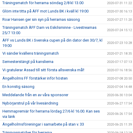
Träningsmatch för herrarna söndag 2/8 kl 13.00
2020-07-31 11:22
Glöm inte titta på ÄFF mot Lunds BK i kväll kl 19:00
2020-07-30 16:13
Roar Hansen ger sin syn på herrarnas säsong
2020-07-27 11:20
Träningsmatch ÄFF Dam vs Eskilsminne - Livestreamas
2020-07-24 15:12
25/7 13:00
ÄFF vs Lunds BK i Svenska cupen på din dator den 30/7, kl
2020-07-23 10:28
19:00
Vi sänder kvällens träningsmatch
2020-07-21 18:35
Semesterstängt på kanslierna
2020-07-17 07:13
Vi gratulerar Assad till sitt första allsvenska mål!
2020-07-16 18:56
Ängelholms FF förstärker inför hösten
2020-07-08 20:50
En konstig säsong
2020-07-04 14:48
Meddelande från en av våra sponsorer
2020-06-30 13:04
Nybörjarstrul på vår livesändning
2020-06-27 17:54
Hemmapremiär för herrarna lördag 27/6 kl 16.00. Kan ses
2020-06-26 17:54
via länk
Ängelholmsföreningar i samarbete på stan v. 33
2020-06-25 11:39
Träningsmatcher för herrarna
2020-06-18 12:18