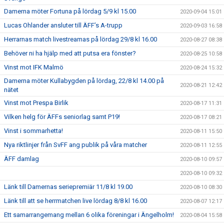
Damerna möter Fortuna på lördag 5/9 kl 15.00
2020-09-04 15:01
Lucas Ohlander ansluter till ÄFF’s A-trupp
2020-09-03 16:58
Herrarnas match livestreamas på lördag 29/8 kl 16.00
2020-08-27 08:38
Behöver ni ha hjälp med att putsa era fönster?
2020-08-25 10:58
Vinst mot IFK Malmö
2020-08-24 15:32
Damerna möter Kullabygden på lördag, 22/8 kl 14.00 på
2020-08-21 12:42
nätet
Vinst mot Prespa Birlik
2020-08-17 11:31
Vilken helg för ÄFFs seniorlag samt P19!
2020-08-17 08:21
Vinst i sommarhetta!
2020-08-11 15:50
Nya riktlinjer från SvFF ang publik på våra matcher
2020-08-11 12:55
ÄFF damlag
2020-08-10 09:57
2020-08-10 09:32
Länk till Damernas seriepremiär 11/8 kl 19.00
2020-08-10 08:30
Länk till att se herrmatchen live lördag 8/8 kl 16.00
2020-08-07 12:17
Ett samarrangemang mellan 6 olika föreningar i Ängelholm!
2020-08-04 15:58