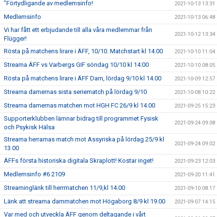
”Förtydligande av medlemsinfo!
2021-10-13 13:31
Medlemsinfo
2021-10-13 06:48
Vi har fått ett erbjudande till alla våra medlemmar från
2021-10-12 13:34
Flügger!
Rösta på matchens lirare i ÄFF, 10/10. Matchstart kl 14.00
2021-10-10 11:04
Streama ÄFF vs Varbergs GIF söndag 10/10 kl 14:00
2021-10-10 08:05
Rösta på matchens lirare i ÄFF Dam, lördag 9/10 kl 14.00
2021-10-09 12:57
Streama damernas sista seriematch på lördag 9/10
2021-10-08 10:22
Streama damernas matchen mot HGH FC 26/9 kl 14.00
2021-09-25 15:23
Supporterklubben lämnar bidrag till programmet Fysisk
2021-09-24 09:08
och Psykisk Hälsa
Streama herrarnas match mot Assyriska på lördag 25/9 kl
2021-09-24 09:02
13.00
ÄFFs första historiska digitala Skraplott! Kostar inget!
2021-09-23 12:03
Medlemsinfo #6 2109
2021-09-20 11:41
Streaminglänk till herrmatchen 11/9,kl 14.00
2021-09-10 08:17
Länk att streama dammatchen mot Högaborg 8/9 kl 19.00
2021-09-07 14:15
Var med och utveckla ÄFF genom deltagande i vårt