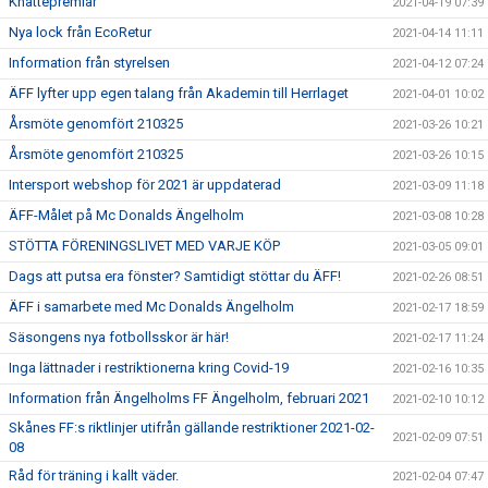
Knattepremiär
2021-04-19 07:39
Nya lock från EcoRetur
2021-04-14 11:11
Information från styrelsen
2021-04-12 07:24
ÄFF lyfter upp egen talang från Akademin till Herrlaget
2021-04-01 10:02
Årsmöte genomfört 210325
2021-03-26 10:21
Årsmöte genomfört 210325
2021-03-26 10:15
Intersport webshop för 2021 är uppdaterad
2021-03-09 11:18
ÄFF-Målet på Mc Donalds Ängelholm
2021-03-08 10:28
STÖTTA FÖRENINGSLIVET MED VARJE KÖP
2021-03-05 09:01
Dags att putsa era fönster? Samtidigt stöttar du ÄFF!
2021-02-26 08:51
ÄFF i samarbete med Mc Donalds Ängelholm
2021-02-17 18:59
Säsongens nya fotbollsskor är här!
2021-02-17 11:24
Inga lättnader i restriktionerna kring Covid-19
2021-02-16 10:35
Information från Ängelholms FF Ängelholm, februari 2021
2021-02-10 10:12
Skånes FF:s riktlinjer utifrån gällande restriktioner 2021-02-
2021-02-09 07:51
08
Råd för träning i kallt väder.
2021-02-04 07:47