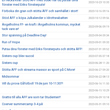
En vecka kvar! Stöd ÄFF med 300kr när du putsar dina
2023-10-23 10:33
fönster med Eriks fönsterputs!
Förboka din gran och stötta ÄFF och samhället i stort!
2023-10-16 09:16
Stöd ÄFF o köpa Julkalender o Idrottsrabatten
2023-10-12 09:56
Ängelholms FF- en kraft i Ängelholms kommun, mycket
2023-09-06 09:19
tack vare er!
Stor spänning på Deadline Day!
2023-09-04 09:34
Run of Hope
2023-09-01 09:33
Putsa dina fönster med Eriks fönsterputs och stötta ÄFF!
2023-07-31 09:52
Sisters cup blev succé
2023-07-05 07:18
Sisters cup
2023-06-28 11:20
Stötta ÄFF och streama massor av sport på C More!
2023-06-27 09:20
Midsommar
2023-06-22 08:13
Vill du prova Gåfotboll 19:de juni 10-11:30?!
2023-06-16 11:50
2023-06-15 10:29
Grattis till alla ÄFF:are som tar Studenten!!
2023-06-09 10:18
Coerver summercamp 3-4 juli
2023-05-31 09:10