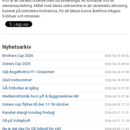
KVS är ett särskilt boende med två avdelningar, en somatisk och en
demensavdelning. Målet med deras verksamhet är att värdesätta aktivering
baserat på individens livshistoria, för att lättare kunna återfinna tidigare
hobbyer och intressen.
Nyhetsarkiv
Brothers Cup 2026
2026-06-25 09:05
Sisters Cup 2026
2026-06-25 08:44
Välj Ängelholms FF i Gräsroten!
2026-06-24 07:48
Glad midsommar!
2026-06-18 08:50
GÅ-fotbollen är igång
2026-06-12 07:00
Medlemsförmån hos Lyft & Byggmaskiner AB
2026-06-10 07:36
Sisters cup flyttas till den 17-18 oktober
2026-06-04 17:14
Kansliet stängt torsdag-fredag!
2026-05-27 11:31
Gå på Volleyboll!
2026-05-21 11:18
Nu är det dax för Gå fotboll för +60
2026-05-05 11:43