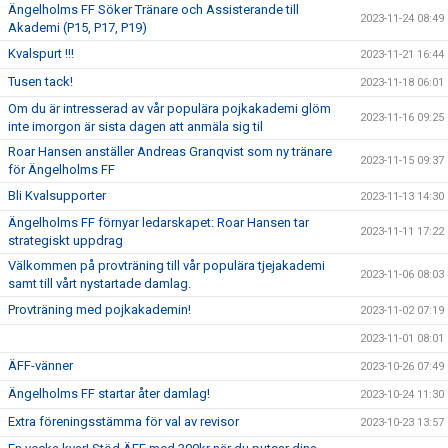
Ängelholms FF Söker Tränare och Assisterande till
2023-11-24 08:49
Akademi (P15, P17, P19)
Kvalspurt !!!
2023-11-21 16:44
Tusen tack!
2023-11-18 06:01
Om du är intresserad av vår populära pojkakademi glöm
2023-11-16 09:25
inte imorgon är sista dagen att anmäla sig til
Roar Hansen anställer Andreas Granqvist som ny tränare
2023-11-15 09:37
för Ängelholms FF
Bli Kvalsupporter
2023-11-13 14:30
Ängelholms FF förnyar ledarskapet: Roar Hansen tar
2023-11-11 17:22
strategiskt uppdrag
Välkommen på provträning till vår populära tjejakademi
2023-11-06 08:03
samt till vårt nystartade damlag.
Provträning med pojkakademin!
2023-11-02 07:19
2023-11-01 08:01
ÄFF-vänner
2023-10-26 07:49
Ängelholms FF startar åter damlag!
2023-10-24 11:30
Extra föreningsstämma för val av revisor
2023-10-23 13:57