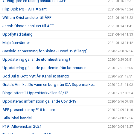
Ytterliggare en talang ansluter till ÄFF
2021-01-16 16:31
Filip Sjöberg + ÄFF = Sant
2021-01-16 16:24
William Kvist ansluter till ÄFF
2021-01-16 16:22
Jacob Olsson ansluter till ÄFF
2021-01-14 11:41
Uppflyttad talang
2021-01-14 11:33
Maja återvänder.
2021-01-13 11:42
Särskild anpassning för Skåne - Covid 19 (tillägg)
2020-12-30 07:56
Uppdatering gällande utomhusträning !
2020-12-29 09:51
Uppdatering gällande pandemin från kommunen
2020-12-21 16:05
God Jul & Gott Nytt År! Kansliet stängt!
2020-12-21 12:31
Grattis Annika! Du vann en korg från ICA Supermarket.
2020-12-21 11:02
Bingolotter till Uppesittarkvällen 23/12
2020-12-17 08:54
Uppdaterad information gällande Covid-19
2020-12-16 07:55
ÄFF presenterar ny P16-tränare
2020-12-09 11:10
Gilla lokal handel!
2020-12-08 12:56
P19 i Allsvenskan 2021
2020-12-04 15:27