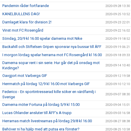
Pandemin råder fortfarande
2020-09-28 13:30
KANELBULLENS DAG!
2020-09-25 10:52
Damlaget klara för division 2!
2020-09-23 22:01
Vinst mot FC Rosengård
2020-09-22 16:02
Söndag, 20/9 kl 16.00 spelar damerna mot Nike
2020-09-19 18:52
Backahill och Stiftelsen Gripen sponsrar nya bussar till ÄFF
2020-09-19 06:21
I morgon lördag spelar herrarna mot FC Rosengård kl 16.00
2020-09-18 09:33
Damerna sopar rent i sin serie. Hur går det på onsdag mot
2020-09-14 10:40
Kvidinge?
Oavgjort mot Varbergs GIF
2020-09-12 19:58
Herrmatch på lördag 12/9 kl 16.00 mot Varbergs GIF
2020-09-10 12:10
Federico - En sportintresserad kille söker en värdfamilj i
2020-09-07 08:30
Sverige
Damerna möter Fortuna på lördag 5/9 kl 15.00
2020-09-04 15:01
Lucas Ohlander ansluter till ÄFF’s A-trupp
2020-09-03 16:58
Herrarnas match livestreamas på lördag 29/8 kl 16.00
2020-08-27 08:38
Behöver ni ha hjälp med att putsa era fönster?
2020-08-25 10:58