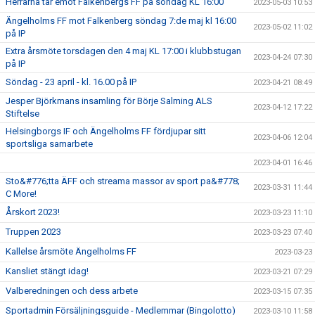
Herrarna tar emot Falkenbergs FF på söndag KL 16:00
2023-05-03 10:53
Ängelholms FF mot Falkenberg söndag 7:de maj kl 16:00
2023-05-02 11:02
på IP
Extra årsmöte torsdagen den 4 maj KL 17:00 i klubbstugan
2023-04-24 07:30
på IP
Söndag - 23 april - kl. 16.00 på IP
2023-04-21 08:49
Jesper Björkmans insamling för Börje Salming ALS
2023-04-12 17:22
Stiftelse
Helsingborgs IF och Ängelholms FF fördjupar sitt
2023-04-06 12:04
sportsliga samarbete
2023-04-01 16:46
Sto&#776;tta ÄFF och streama massor av sport pa&#778;
2023-03-31 11:44
C More!
Årskort 2023!
2023-03-23 11:10
Truppen 2023
2023-03-23 07:40
Kallelse årsmöte Ängelholms FF
2023-03-23
Kansliet stängt idag!
2023-03-21 07:29
Valberedningen och dess arbete
2023-03-15 07:35
Sportadmin Försäljningsguide - Medlemmar (Bingolotto)
2023-03-10 11:58