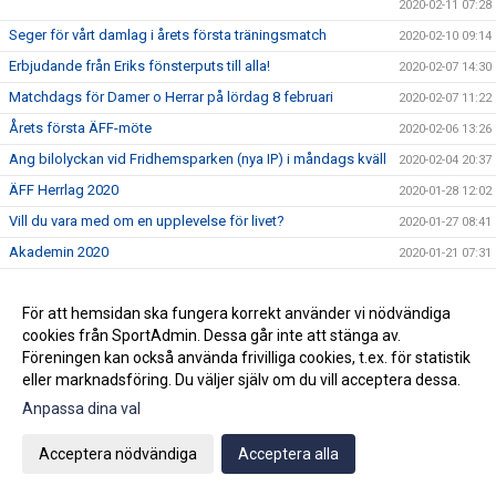
2020-02-11 07:28
Seger för vårt damlag i årets första träningsmatch
2020-02-10 09:14
Erbjudande från Eriks fönsterputs till alla!
2020-02-07 14:30
Matchdags för Damer o Herrar på lördag 8 februari
2020-02-07 11:22
Årets första ÄFF-möte
2020-02-06 13:26
Ang bilolyckan vid Fridhemsparken (nya IP) i måndags kväll
2020-02-04 20:37
ÄFF Herrlag 2020
2020-01-28 12:02
Vill du vara med om en upplevelse för livet?
2020-01-27 08:41
Akademin 2020
2020-01-21 07:31
Damerna på gång inför säsongen!
2020-01-15 20:36
För att hemsidan ska fungera korrekt använder vi nödvändiga
Björn Westerblad klar för ett år till
2020-01-15 10:46
cookies från SportAdmin. Dessa går inte att stänga av.
Träningarna är i full gång på Fridhemsparken
2020-01-14 11:17
Föreningen kan också använda frivilliga cookies, t.ex. för statistik
Julhälsning!
2019-12-20 07:42
eller marknadsföring. Du väljer själv om du vill acceptera dessa.
Anpassa dina val
2019-12-18 08:54
3:e advent=3 stjärnor
2019-12-15 15:16
Acceptera nödvändiga
Acceptera alla
Ny klubbchef tillsatt.
2019-12-12 11:59