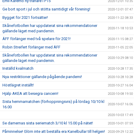
Emil Karemo ny tränare i P15
2020-12-01 10:35
Ge bort sport i jul och stötta samtidigt vår förening!
2020-12-01 07:47
Bygget för 2021 fortsätter!
2020-11-22 08:33
Skånefotbollen har uppdaterat sina rekommendationer
2020-11-18 10:53
gällande läget med pandemin.
ÄFF förlänger med två spelare för 2021!
2020-11-15 08:27
Robin Streifert förlänger med ÄFF
2020-11-05 22:05
Skånefotbollen har uppdaterat sina rekommendationer
2020-10-29 08:10
gällande läget med pandemin.
Inställd kvalmatch
2020-10-28 17:35
Nya restriktioner gällande pågående pandemi!
2020-10-28 10:28
Höstlägret inställt!
2020-10-27 16:04
Hjälp AKEA att besegra cancern!
2020-10-08 19:50
Sista hemmamatchen (förhoppningsvis) på lördag 10/10 kl
2020-10-07 16:06
16.00
2020-10-03 17:49
Se damernas sista seriematch 3/10 kl 15.00 på nätet!
2020-10-01 07:59
Påminnelse! Glöm inte att beställa era Kanelbullar till helgen!
2020-09-29 12:22