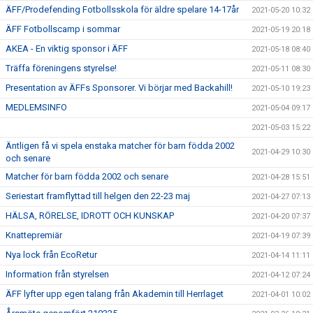
ÄFF/Prodefending Fotbollsskola för äldre spelare 14-17år
2021-05-20 10:32
ÄFF Fotbollscamp i sommar
2021-05-19 20:18
AKEA - En viktig sponsor i ÄFF
2021-05-18 08:40
Träffa föreningens styrelse!
2021-05-11 08:30
Presentation av ÄFFs Sponsorer. Vi börjar med Backahill!
2021-05-10 19:23
MEDLEMSINFO
2021-05-04 09:17
2021-05-03 15:22
Äntligen få vi spela enstaka matcher för barn födda 2002
2021-04-29 10:30
och senare
Matcher för barn födda 2002 och senare
2021-04-28 15:51
Seriestart framflyttad till helgen den 22-23 maj
2021-04-27 07:13
HÄLSA, RÖRELSE, IDROTT OCH KUNSKAP
2021-04-20 07:37
Knattepremiär
2021-04-19 07:39
Nya lock från EcoRetur
2021-04-14 11:11
Information från styrelsen
2021-04-12 07:24
ÄFF lyfter upp egen talang från Akademin till Herrlaget
2021-04-01 10:02