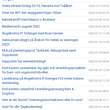
Gratis inträde lördag 22/10, Herrarna mot Tvååker!
2022-10-15 09:03
Visst har ÄFF den snyggaste tröjan i Ettan!
2022-10-05 09:29
Nätverksträff med Eleanor o Andreas!
2022-09-30 10:43
Medlemsinfo augusti 2022
2022-08-05 08:29
Ängelholms FF förlänger med Roar Hansen
2022-07-19 11:08
Halva priset (drygt) på Årskort för resten av säsongen
2022-07-18 14:46
2022!
REA på planteringsjord, Täckbark, Naturgödsel samt
2022-07-18 08:56
Toppdress!
Supporten har semesterstängt!
2022-07-04 08:00
Emil Karemo presenterar sig själv och utvecklingsprojekten
2022-06-29 12:05
för barn- och ungdomsfotbollen.
Landskamp på Ängelholms IP Sveriges F23 möter Indiens
2022-05-26 11:05
damlanslag
Emil Karemo utsedd till Utvecklingsansvarig Barn &
2022-05-06 08:41
Ungdom
Vem är din favorit? Svenningsson/Isaksson eller Di Leva?
2022-04-28 10:11
Guld för vårt Tjejakademilag!
2022-04-25 14:44