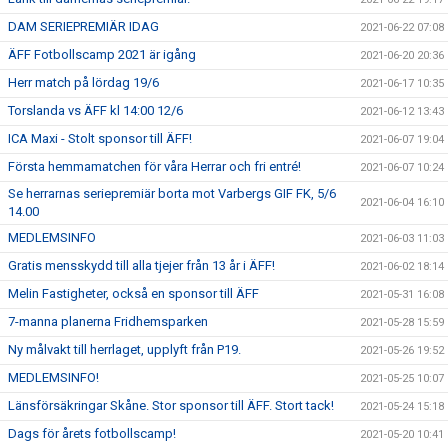
DAM SERIEPREMIÄR IDAG
2021-06-22 07:08
ÄFF Fotbollscamp 2021 är igång
2021-06-20 20:36
Herr match på lördag 19/6
2021-06-17 10:35
Torslanda vs ÄFF kl 14:00 12/6
2021-06-12 13:43
ICA Maxi - Stolt sponsor till ÄFF!
2021-06-07 19:04
Första hemmamatchen för våra Herrar och fri entré!
2021-06-07 10:24
Se herrarnas seriepremiär borta mot Varbergs GIF FK, 5/6
2021-06-04 16:10
14.00
MEDLEMSINFO
2021-06-03 11:03
Gratis mensskydd till alla tjejer från 13 år i ÄFF!
2021-06-02 18:14
Melin Fastigheter, också en sponsor till ÄFF
2021-05-31 16:08
7-manna planerna Fridhemsparken
2021-05-28 15:59
Ny målvakt till herrlaget, upplyft från P19.
2021-05-26 19:52
MEDLEMSINFO!
2021-05-25 10:07
Länsförsäkringar Skåne. Stor sponsor till ÄFF. Stort tack!
2021-05-24 15:18
Dags för årets fotbollscamp!
2021-05-20 10:41