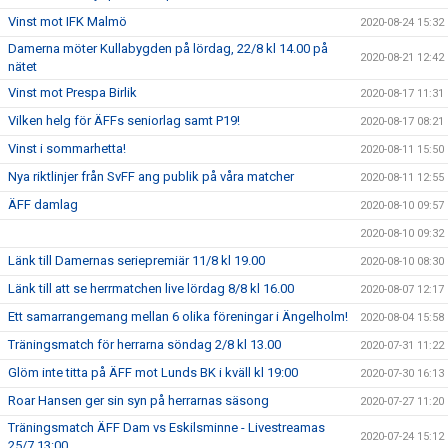
Vinst mot IFK Malmö
2020-08-24 15:32
Damerna möter Kullabygden på lördag, 22/8 kl 14.00 på
2020-08-21 12:42
nätet
Vinst mot Prespa Birlik
2020-08-17 11:31
Vilken helg för ÄFFs seniorlag samt P19!
2020-08-17 08:21
Vinst i sommarhetta!
2020-08-11 15:50
Nya riktlinjer från SvFF ang publik på våra matcher
2020-08-11 12:55
ÄFF damlag
2020-08-10 09:57
2020-08-10 09:32
Länk till Damernas seriepremiär 11/8 kl 19.00
2020-08-10 08:30
Länk till att se herrmatchen live lördag 8/8 kl 16.00
2020-08-07 12:17
Ett samarrangemang mellan 6 olika föreningar i Ängelholm!
2020-08-04 15:58
Träningsmatch för herrarna söndag 2/8 kl 13.00
2020-07-31 11:22
Glöm inte titta på ÄFF mot Lunds BK i kväll kl 19:00
2020-07-30 16:13
Roar Hansen ger sin syn på herrarnas säsong
2020-07-27 11:20
Träningsmatch ÄFF Dam vs Eskilsminne - Livestreamas
2020-07-24 15:12
25/7 13:00