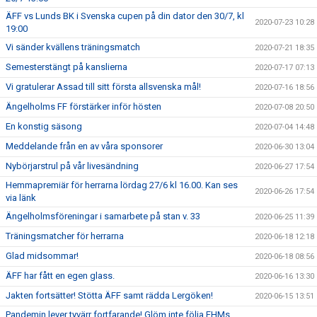
ÄFF vs Lunds BK i Svenska cupen på din dator den 30/7, kl
2020-07-23 10:28
19:00
Vi sänder kvällens träningsmatch
2020-07-21 18:35
Semesterstängt på kanslierna
2020-07-17 07:13
Vi gratulerar Assad till sitt första allsvenska mål!
2020-07-16 18:56
Ängelholms FF förstärker inför hösten
2020-07-08 20:50
En konstig säsong
2020-07-04 14:48
Meddelande från en av våra sponsorer
2020-06-30 13:04
Nybörjarstrul på vår livesändning
2020-06-27 17:54
Hemmapremiär för herrarna lördag 27/6 kl 16.00. Kan ses
2020-06-26 17:54
via länk
Ängelholmsföreningar i samarbete på stan v. 33
2020-06-25 11:39
Träningsmatcher för herrarna
2020-06-18 12:18
Glad midsommar!
2020-06-18 08:56
ÄFF har fått en egen glass.
2020-06-16 13:30
Jakten fortsätter! Stötta ÄFF samt rädda Lergöken!
2020-06-15 13:51
Pandemin lever tyvärr fortfarande! Glöm inte följa FHMs