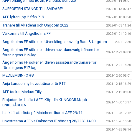
ÄFF förlänger med Edvin, Hallbäck och Axel
2022-01-14 08:01
SUPPORTEN STÄNGD TILLSVIDARE!
2022-01-13 07:47
ÄFF lyfter upp 2 från P19
2022-01-10 09:20
Tränare till Akademi och Ungdom 2022
2022-01-05 11:24
Välkomna till Ängelholms FF
2022-01-01 10:16
Ängelholms FF söker en Utvecklingsansvarig Barn & Ungdom
2021-12-30
Ängelholms FF söker en driven huvudansvarig tränare för
2021-12-29 09:00
föreningens P19-lag
Ängelholms FF söker en driven assisterande tränare för
2021-12-21 15:30
föreningens P17-lag
MEDLEMSINFO #8
2021-12-20 08:01
Anja Larsson ny huvudtränare för P17
2021-12-15 16:29
ÄFF tackar Markus Tilly
2021-12-12 08:00
Erbjudande till alla i ÄFF! Köp din KUNGSGRAN på
2021-11-30 10:17
ENKEGÅRDEN!
Länk till att rösta på Matchens lirare i ÄFF 29/11
2021-11-28 12:12
Livestreama ÄFF vs Dalstorps IF söndag 28/11 kl 14.00
2021-11-26 15:28
2021-11-25 09:14