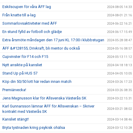
Eskilscupen för våra ÄFF lag
2024-08-05 14:33
Från knatte till a-lag
2024-08-01 21:16
Sommarlovsaktiviteter med ÄFF
2024-06-22 16:21
En stund fylld av fotboll och glädje
2024-06-17 15:49
Extra årsmöte måndagen den 17 juni KL 17:00 i klubbstugan
2024-05-28 08:47
ÄFF &#128155; Drivkraft, bli mentor du också
2024-05-16 08:57
Cupvinster för F14 och F15
2024-05-13 11:12
Nytt ansikte på kansliet
2024-04-18 18:13
Stand Up på HUS 57
2024-04-05 10:05
Köp din 50/50 lott här redan innan match
2024-03-26 17:23
Premiärvecka!
2024-03-26 08:35
Jens Magnusson klar för Allsvenska Västerås SK
2024-03-22 15:31
Karl Gunnarsson lämnar ÄFF för Allsvenskan – Skriver
2024-03-21 08:02
kontrakt med Västerås SK
Kansliet stängt!
2024-03-14 08:46
Bryta tystnaden kring psykisk ohälsa
2024-03-12 10:28