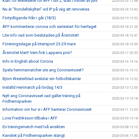
Klart för enkelserie för ÄFF i div 2, start i mitten av juni
2020-03-25 12:48
Nu är "Rondellskylten" vid IP på väg att renoveras
2020-03-24 13:42
Förtydligande från i går (18/3)
2020-03-19 13:32
ÄFF kommenterar corona och seriestart för herrlaget
2020-03-18 21:20
Lite info vad som beslutades på Årsmötet!
2020-03-18 15:41
Föreningsdagar på Intersport 23-29 mars
2020-03-18 10:30
Årsmötet klart! Vem fick Lappens pris?
2020-03-17 20:33
Info in English about Corona
2020-03-16 14:16
Spela hemmamatcher ute ang Coronaviruset?
2020-03-16 10:15
Björn Westerblad avslutar sin fotbollskarriär
2020-03-14 13:32
Inställd Herrmatch på lördag 14/3
2020-03-13 12:00
Nytt ang Coronaviruset vad gäller träning på
2020-03-13 10:18
Fridhemsparken
Information om hur vi i ÄFF hanterar Coronaviruset
2020-03-11 12:03
Love Fredriksson tillbaka i ÄFF
2020-03-09 15:18
En träningsmatch med två ansikten
2020-03-08 15:10
Kansliet på Fridhemsparken stängt
2020-03-06 11:30