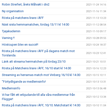
Robin Streifert, årets Målvakt i div2
2021-11-24 14:16
Ny organisation
2021-11-16 11:34
Rösta på matchens lirare i ÄFF
2021-11-13 13:23
Näst sista hemmamatchen, lördag 13/11 kl 14:00
2021-11-12 08:54
Tjejakademin
2021-11-10 09:17
Varning !!
2021-10-28 09:55
Höstcupen blev en succé!!
2021-10-24 18:37
Rösta på matchens lirare i ÄFF på dagens match mot
2021-10-23 12:41
Torslanda.
Länk att streama herrmatchen på lördag 23/10
2021-10-21 10:51
Rösta på Matchens lirare i ÄFF, 16/10 start kl 14.00
2021-10-16 12:23
Streaming av herrarnas match mot Vinberg 16/10 kl 14.00
2021-10-15 10:11
”Förtydligande av medlemsinfo!
2021-10-13 13:31
Medlemsinfo
2021-10-13 06:48
Vi har fått ett erbjudande till alla våra medlemmar från
2021-10-12 13:34
Flügger!
Rösta på matchens lirare i ÄFF, 10/10. Matchstart kl 14.00
2021-10-10 11:04