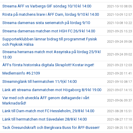
Streama ÄFF vs Varbergs GIF söndag 10/10 kl 14:00
2021-10-10 08:05
Rösta på matchens lirare i ÄFF Dam, lördag 9/10 kl 14.00
2021-10-09 12:57
Streama damernas sista seriematch på lördag 9/10
2021-10-08 10:22
Streama damernas matchen mot HGH FC 26/9 kl 14.00
2021-09-25 15:23
Supporterklubben lämnar bidrag till programmet Fysisk
2021-09-24 09:08
och Psykisk Hälsa
Streama herrarnas match mot Assyriska på lördag 25/9 kl
2021-09-24 09:02
13.00
ÄFFs första historiska digitala Skraplott! Kostar inget!
2021-09-23 12:03
Medlemsinfo #6 2109
2021-09-20 11:41
Streaminglänk till herrmatchen 11/9,kl 14.00
2021-09-10 08:17
Länk att streama dammatchen mot Högaborg 8/9 kl 19.00
2021-09-07 14:15
Var med och utveckla ÄFF genom deltagande i vårt
2021-09-06 09:37
Marknadsråd!
Länk till Dam-match mot FC Hessleholm, 29/8 kl 14.00
2021-08-28 15:51
Länk till herrmatchen mot Sävedalen 28/8 kl 14.00
2021-08-27 17:10
Tack Öresundskraft och Bergkvara Buss för ÄFF-Bussen!
2021-08-25 15:18