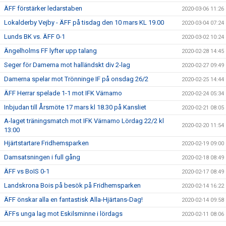
ÄFF förstärker ledarstaben
2020-03-06 11:26
Lokalderby Vejby - ÄFF på tisdag den 10 mars KL 19.00
2020-03-04 07:24
Lunds BK vs. ÄFF 0-1
2020-03-02 10:24
Ängelholms FF lyfter upp talang
2020-02-28 14:45
Seger för Damerna mot halländskt div 2-lag
2020-02-27 09:49
Damerna spelar mot Trönninge IF på onsdag 26/2
2020-02-25 14:44
ÄFF Herrar spelade 1-1 mot IFK Värnamo
2020-02-24 05:34
Inbjudan till Årsmöte 17 mars kl 18.30 på Kansliet
2020-02-21 08:05
A-laget träningsmatch mot IFK Värnamo Lördag 22/2 kl
2020-02-20 11:54
13:00
Hjärtstartare Fridhemsparken
2020-02-19 09:00
Damsatsningen i full gång
2020-02-18 08:49
ÄFF vs BoIS 0-1
2020-02-17 08:49
Landskrona Bois på besök på Fridhemsparken
2020-02-14 16:22
ÄFF önskar alla en fantastisk Alla-Hjärtans-Dag!
2020-02-14 09:58
ÄFFs unga lag mot Eskilsminne i lördags
2020-02-11 08:06