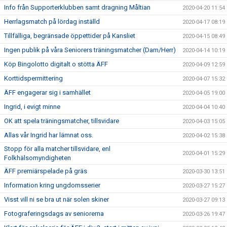
Info från Supporterklubben samt dragning Måltian
2020-04-20 11:54
Herrlagsmatch på lördag inställd
2020-04-17 08:19
Tillfälliga, begränsade öppettider på Kansliet
2020-04-15 08:49
Ingen publik på våra Seniorers träningsmatcher (Dam/Herr)
2020-04-14 10:19
Köp Bingolotto digitalt o stötta ÄFF
2020-04-09 12:59
Korttidspermittering
2020-04-07 15:32
ÄFF engagerar sig i samhället
2020-04-05 19:00
Ingrid, i evigt minne
2020-04-04 10:40
OK att spela träningsmatcher, tillsvidare
2020-04-03 15:05
Allas vår Ingrid har lämnat oss.
2020-04-02 15:38
Stopp för alla matcher tillsvidare, enl
2020-04-01 15:29
Folkhälsomyndigheten
ÄFF premiärspelade på gräs
2020-03-30 13:51
Information kring ungdomsserier
2020-03-27 15:27
Visst vill ni se bra ut när solen skiner
2020-03-27 09:13
Fotograferingsdags av seniorerna
2020-03-26 19:47