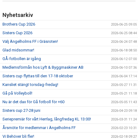
Nyhetsarkiv
Brothers Cup 2026
2026-06-25 09:05
Sisters Cup 2026
2026-06-25 08:44
Välj Ängelholms FF i Gräsroten!
2026-06-24 07:48
Glad midsommar!
2026-06-18 08:50
GÅ-fotbollen är igång
2026-06-12 07:00
Medlemsförmån hos Lyft & Byggmaskiner AB
2026-06-10 07:36
Sisters cup flyttas till den 17-18 oktober
2026-06-04 17:14
Kansliet stängt torsdag-fredag!
2026-05-27 11:31
Gå på Volleyboll!
2026-05-21 11:18
Nu är det dax för Gå fotboll för +60
2026-05-05 11:43
Sisters cup 27-28 juni
2026-04-23 09:18
Seriepremiär för vårt Herrlag, långfredag KL 13:00!
2026-03-31 11:24
Årsmöte för medlemmar i Ängelholms FF
2026-02-23 10:31
Vi Behöver bli fler!
2026-02-18 09:27