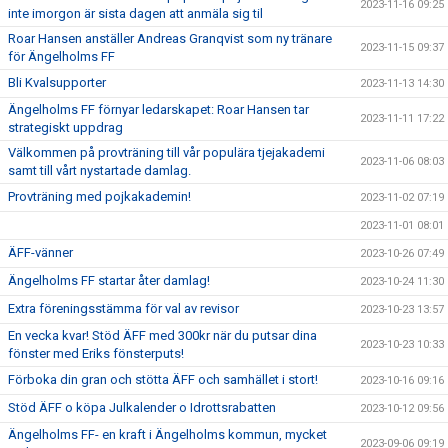
2023-11-16 09:25
inte imorgon är sista dagen att anmäla sig til
Roar Hansen anställer Andreas Granqvist som ny tränare
2023-11-15 09:37
för Ängelholms FF
Bli Kvalsupporter
2023-11-13 14:30
Ängelholms FF förnyar ledarskapet: Roar Hansen tar
2023-11-11 17:22
strategiskt uppdrag
Välkommen på provträning till vår populära tjejakademi
2023-11-06 08:03
samt till vårt nystartade damlag.
Provträning med pojkakademin!
2023-11-02 07:19
2023-11-01 08:01
ÄFF-vänner
2023-10-26 07:49
Ängelholms FF startar åter damlag!
2023-10-24 11:30
Extra föreningsstämma för val av revisor
2023-10-23 13:57
En vecka kvar! Stöd ÄFF med 300kr när du putsar dina
2023-10-23 10:33
fönster med Eriks fönsterputs!
Förboka din gran och stötta ÄFF och samhället i stort!
2023-10-16 09:16
Stöd ÄFF o köpa Julkalender o Idrottsrabatten
2023-10-12 09:56
Ängelholms FF- en kraft i Ängelholms kommun, mycket
2023-09-06 09:19