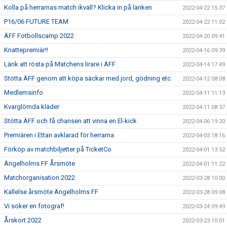
Kolla på herrarnas match ikväll? Klicka in på länken
2022-04-22 15:37
P16/06 FUTURE TEAM
2022-04-22 11:02
ÄFF Fotbollscamp 2022
2022-04-20 09:41
Knattepremiär!!
2022-04-16 09:39
Länk att rösta på Matchens lirare i ÄFF
2022-04-14 17:49
Stötta ÄFF genom att köpa säckar med jord, gödning etc
2022-04-12 08:08
Medlemsinfo
2022-04-11 11:13
Kvarglömda kläder
2022-04-11 08:37
Stötta ÄFF och få chansen att vinna en El-kick
2022-04-06 19:20
Premiären i Ettan avklarad för herrarna.
2022-04-03 18:16
Förköp av matchbiljetter på TicketCo
2022-04-01 13:52
Ängelholms FF Årsmöte
2022-04-01 11:22
Matchorganisation 2022
2022-03-28 10:00
Kallelse årsmöte Ängelholms FF
2022-03-28 09:08
Vi söker en fotograf!
2022-03-24 09:49
Årskort 2022
2022-03-23 10:01