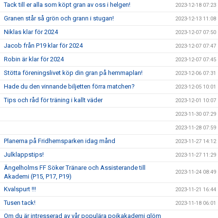
Tack till er alla som köpt gran av oss i helgen!
2023-12-18 07:23
Granen står så grön och grann i stugan!
2023-12-13 11:08
Niklas klar för 2024
2023-12-07 07:50
Jacob från P19 klar för 2024
2023-12-07 07:47
Robin är klar för 2024
2023-12-07 07:45
Stötta föreningslivet köp din gran på hemmaplan!
2023-12-06 07:31
Hade du den vinnande biljetten förra matchen?
2023-12-05 10:01
Tips och råd för träning i kallt väder
2023-12-01 10:07
2023-11-30 07:29
2023-11-28 07:59
Planerna på Fridhemsparken idag månd
2023-11-27 14:12
Julklappstips!
2023-11-27 11:29
Ängelholms FF Söker Tränare och Assisterande till
2023-11-24 08:49
Akademi (P15, P17, P19)
Kvalspurt !!!
2023-11-21 16:44
Tusen tack!
2023-11-18 06:01
Om du är intresserad av vår populära pojkakademi glöm