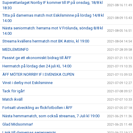
Superettanlaget Norrby IF kommer till IP på onsdag, 18/8 kl
2021-08-16 11:49
18:30
Titta på damernas match mot Eskilsminne på lördag 14/8 kl
2021-08-09 15:43
14.00
Nästa seniormatch: herrarna mot V Frölunda, söndag 8/8 kl
2021-08-05 16:51
14.00
Streama kvällens herrmatch mot BK Astrio, kl 19:00
2021-08-04 14:54
MEDLEMSINFO
2021-07-28 09:58
Passivt ge ett ekonomiskt bidrag till ÄFF
2021-07-21 15:13
Herrmatch på lördag den 24 juli KL 14:00
2021-07-19 10:35
ÄFF MÖTER NORRBY IF I SVENSKA CUPEN
2021-07-15 09:53
Vinst i derby mot Eskilsminne
2021-07-09 12:27
Tack för igår!
2021-07-08 09:57
Match ikväll
2021-07-07 10:33
Fortsatt utveckling av flickfotbollen i ÄFF
2021-07-05 07:18
Nästa hemmamatch, som också streamas, 7 Juli kl 19:00
2021-06-29 11:36
Glad Midsommar!
2021-06-25 11:48
Länk till damernas seriepremiär.
2021-06-22 19:17