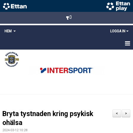
HEM
LOGGA IN
STARTSIDA
NYHETER
ANMÄLAN/REGISTRERING
POLICYS
FÖRKÖP BILJETTER
Bryta tystnaden kring psykisk
<
>
LÄNKAR
ohälsa
2024-03-12 10:28