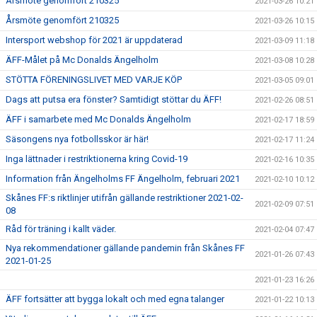
Årsmöte genomfört 210325
2021-03-26 10:21
Årsmöte genomfört 210325
2021-03-26 10:15
Intersport webshop för 2021 är uppdaterad
2021-03-09 11:18
ÄFF-Målet på Mc Donalds Ängelholm
2021-03-08 10:28
STÖTTA FÖRENINGSLIVET MED VARJE KÖP
2021-03-05 09:01
Dags att putsa era fönster? Samtidigt stöttar du ÄFF!
2021-02-26 08:51
ÄFF i samarbete med Mc Donalds Ängelholm
2021-02-17 18:59
Säsongens nya fotbollsskor är här!
2021-02-17 11:24
Inga lättnader i restriktionerna kring Covid-19
2021-02-16 10:35
Information från Ängelholms FF Ängelholm, februari 2021
2021-02-10 10:12
Skånes FF:s riktlinjer utifrån gällande restriktioner 2021-02-
2021-02-09 07:51
08
Råd för träning i kallt väder.
2021-02-04 07:47
Nya rekommendationer gällande pandemin från Skånes FF
2021-01-26 07:43
2021-01-25
2021-01-23 16:26
ÄFF fortsätter att bygga lokalt och med egna talanger
2021-01-22 10:13