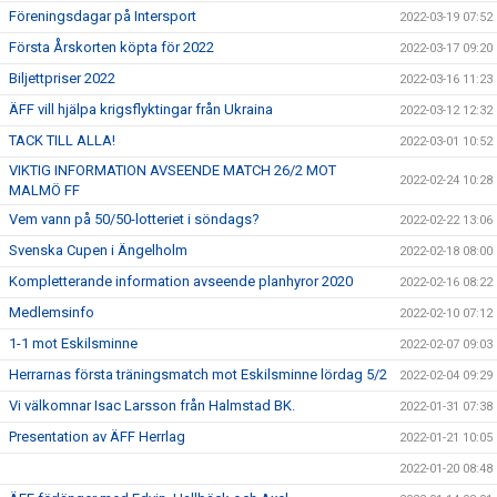
Föreningsdagar på Intersport
2022-03-19 07:52
Första Årskorten köpta för 2022
2022-03-17 09:20
Biljettpriser 2022
2022-03-16 11:23
ÄFF vill hjälpa krigsflyktingar från Ukraina
2022-03-12 12:32
TACK TILL ALLA!
2022-03-01 10:52
VIKTIG INFORMATION AVSEENDE MATCH 26/2 MOT
2022-02-24 10:28
MALMÖ FF
Vem vann på 50/50-lotteriet i söndags?
2022-02-22 13:06
Svenska Cupen i Ängelholm
2022-02-18 08:00
Kompletterande information avseende planhyror 2020
2022-02-16 08:22
Medlemsinfo
2022-02-10 07:12
1-1 mot Eskilsminne
2022-02-07 09:03
Herrarnas första träningsmatch mot Eskilsminne lördag 5/2
2022-02-04 09:29
Vi välkomnar Isac Larsson från Halmstad BK.
2022-01-31 07:38
Presentation av ÄFF Herrlag
2022-01-21 10:05
2022-01-20 08:48