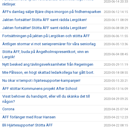
2020-06-14 20:33
riktlinjer.
ÄFFs damlag säljer Bjäre chips imorgon på fridhemsparken
2020-06-12 14:15
Jakten fortsätter! Stötta ÄFF samt rädda Lergöken!
2020-06-11 08:09
Jakten fortsätter! Stötta ÄFF samt rädda Lergöken!
2020-06-08 08:29
Fortsättningen på jakten på Lergöken och stötta ÄFF
2020-06-06 11:55
Äntligen stormar vi mot seriepremiärer för våra seniorlag
2020-06-05 13:36
Stötta ÄFF, buda på Ängelholmspresentkort, vinn en
2020-06-04 08:45
Lergök!
Nytt besked ang tävlingsverksamheter från Regeringen
2020-05-29 11:19
Mie Pålsson, en högt skattad ledarkollega har gått bort.
2020-05-18 08:55
Nu ökar vi tempot i hjärtesupporter-kampanjen!
2020-05-15 20:21
ÄFF stöttar Kommunens projekt After School
2020-05-13 16:09
Visst behöver du handsprit, eller vill du skänka det till
2020-04-29 09:25
någon?
Corona
2020-04-25 07:04
ÄFF förlänger med Roar Hansen
2020-04-22 12:23
Bli Hjärtesupporter! Stötta ÄFF
2020-04-22 08:15