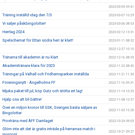
2023-03-09 09:41
Träning inställd idag den 7/3
2023-03-07 10:29
Vi säljer påskbingolotter!
2023-03-06 08:53
Herrlag 2024
2023-02-12 13:31
Spelschemat för Ettan södra herr är klart!
2023-01-11 08:32
2022-12-27 10:10
Tränarna till akademin är nu klart
2022-12-16 08:59
Akademitränare klara för 2023
2022-11-22 08:45
Träningar på Valhall och Fridhemsparken inställda
2022-11-21 11:34
Föreningsnytt - Ängelholms FF
2022-11-16 09:31
Mjuka paket till jul, köp Gutz och stötta ert lag!
2022-11-14 10:29
Hjälp oss att bli bättre!
2022-11-08 10:37
Över en miljon kronor till SSK, Sveriges bästa säljare av
2022-11-02 15:20
Bingolotter
Provträna med ÄFF Damlaget
2022-10-24 09:03
Glöm inte att det är gratis inträde på herrarnas match i
2022-10-21 09:27
morgon!