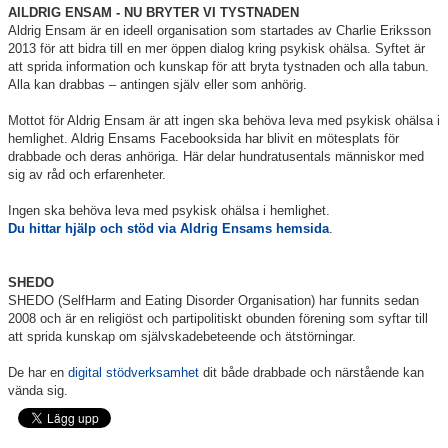
AlLDRIG ENSAM -
NU BRYTER VI TYSTNADEN
Aldrig Ensam är en ideell organisation som startades av Charlie Eriksson
2013 för att bidra till en mer öppen dialog kring psykisk ohälsa. Syftet är
att sprida information och kunskap för att bryta tystnaden och alla tabun.
Alla kan drabbas – antingen själv eller som anhörig.
Mottot för Aldrig Ensam är att ingen ska behöva leva med psykisk ohälsa i
hemlighet. Aldrig Ensams Facebooksida har blivit en mötesplats för
drabbade och deras anhöriga.
Här delar hundratusentals människor med
sig av råd och erfarenheter.
Ingen ska behöva leva med psykisk ohälsa i hemlighet.
Du hittar hjälp och stöd via Aldrig Ensams hemsida
.
SHEDO
SHEDO (SelfHarm and Eating Disorder Organisation) har funnits sedan
2008 och är en religiöst och partipolitiskt obunden förening som syftar till
att sprida kunskap om självskadebeteende och ätstörningar.
De har en
digital stödverksamhet
dit både drabbade och närstående kan
vända sig.