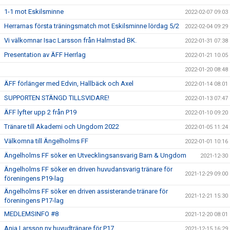
1-1 mot Eskilsminne
2022-02-07 09:03
Herrarnas första träningsmatch mot Eskilsminne lördag 5/2
2022-02-04 09:29
Vi välkomnar Isac Larsson från Halmstad BK.
2022-01-31 07:38
Presentation av ÄFF Herrlag
2022-01-21 10:05
2022-01-20 08:48
ÄFF förlänger med Edvin, Hallbäck och Axel
2022-01-14 08:01
SUPPORTEN STÄNGD TILLSVIDARE!
2022-01-13 07:47
ÄFF lyfter upp 2 från P19
2022-01-10 09:20
Tränare till Akademi och Ungdom 2022
2022-01-05 11:24
Välkomna till Ängelholms FF
2022-01-01 10:16
Ängelholms FF söker en Utvecklingsansvarig Barn & Ungdom
2021-12-30
Ängelholms FF söker en driven huvudansvarig tränare för
2021-12-29 09:00
föreningens P19-lag
Ängelholms FF söker en driven assisterande tränare för
2021-12-21 15:30
föreningens P17-lag
MEDLEMSINFO #8
2021-12-20 08:01
Anja Larsson ny huvudtränare för P17
2021-12-15 16:29