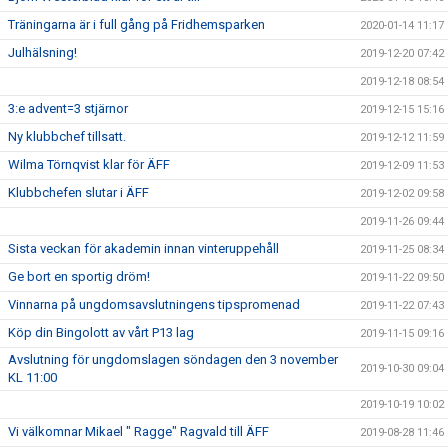
Träningarna är i full gång på Fridhemsparken
2020-01-14 11:17
Julhälsning!
2019-12-20 07:42
2019-12-18 08:54
3:e advent=3 stjärnor
2019-12-15 15:16
Ny klubbchef tillsatt.
2019-12-12 11:59
Wilma Törnqvist klar för ÄFF
2019-12-09 11:53
Klubbchefen slutar i ÄFF
2019-12-02 09:58
2019-11-26 09:44
Sista veckan för akademin innan vinteruppehåll
2019-11-25 08:34
Ge bort en sportig dröm!
2019-11-22 09:50
Vinnarna på ungdomsavslutningens tipspromenad
2019-11-22 07:43
Köp din Bingolott av vårt P13 lag
2019-11-15 09:16
Avslutning för ungdomslagen söndagen den 3 november
2019-10-30 09:04
KL 11:00
2019-10-19 10:02
Vi välkomnar Mikael " Ragge" Ragvald till ÄFF
2019-08-28 11:46