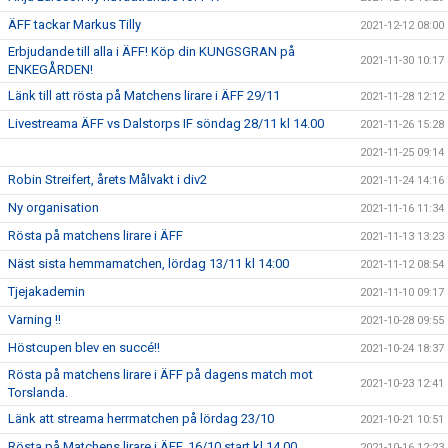
ÄFF tackar Markus Tilly
2021-12-12 08:00
Erbjudande till alla i ÄFF! Köp din KUNGSGRAN på
2021-11-30 10:17
ENKEGÅRDEN!
Länk till att rösta på Matchens lirare i ÄFF 29/11
2021-11-28 12:12
Livestreama ÄFF vs Dalstorps IF söndag 28/11 kl 14.00
2021-11-26 15:28
2021-11-25 09:14
Robin Streifert, årets Målvakt i div2
2021-11-24 14:16
Ny organisation
2021-11-16 11:34
Rösta på matchens lirare i ÄFF
2021-11-13 13:23
Näst sista hemmamatchen, lördag 13/11 kl 14:00
2021-11-12 08:54
Tjejakademin
2021-11-10 09:17
Varning !!
2021-10-28 09:55
Höstcupen blev en succé!!
2021-10-24 18:37
Rösta på matchens lirare i ÄFF på dagens match mot
2021-10-23 12:41
Torslanda.
Länk att streama herrmatchen på lördag 23/10
2021-10-21 10:51
Rösta på Matchens lirare i ÄFF, 16/10 start kl 14.00
2021-10-16 12:23