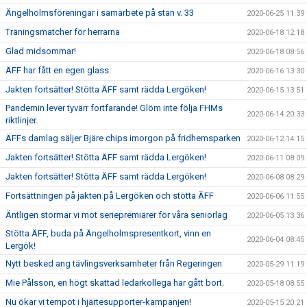
Ängelholmsföreningar i samarbete på stan v. 33
2020-06-25 11:39
Träningsmatcher för herrarna
2020-06-18 12:18
Glad midsommar!
2020-06-18 08:56
ÄFF har fått en egen glass.
2020-06-16 13:30
Jakten fortsätter! Stötta ÄFF samt rädda Lergöken!
2020-06-15 13:51
Pandemin lever tyvärr fortfarande! Glöm inte följa FHMs
2020-06-14 20:33
riktlinjer.
ÄFFs damlag säljer Bjäre chips imorgon på fridhemsparken
2020-06-12 14:15
Jakten fortsätter! Stötta ÄFF samt rädda Lergöken!
2020-06-11 08:09
Jakten fortsätter! Stötta ÄFF samt rädda Lergöken!
2020-06-08 08:29
Fortsättningen på jakten på Lergöken och stötta ÄFF
2020-06-06 11:55
Äntligen stormar vi mot seriepremiärer för våra seniorlag
2020-06-05 13:36
Stötta ÄFF, buda på Ängelholmspresentkort, vinn en
2020-06-04 08:45
Lergök!
Nytt besked ang tävlingsverksamheter från Regeringen
2020-05-29 11:19
Mie Pålsson, en högt skattad ledarkollega har gått bort.
2020-05-18 08:55
Nu ökar vi tempot i hjärtesupporter-kampanjen!
2020-05-15 20:21