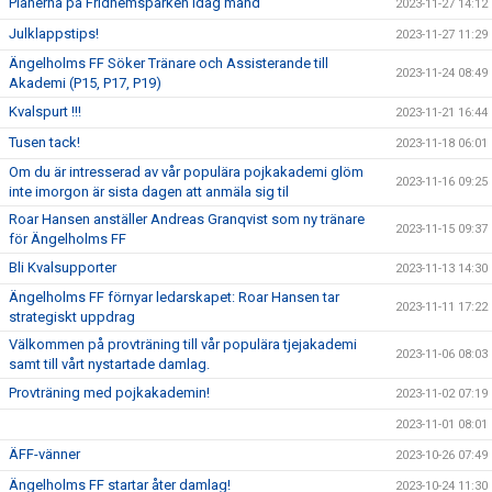
Planerna på Fridhemsparken idag månd
2023-11-27 14:12
Julklappstips!
2023-11-27 11:29
Ängelholms FF Söker Tränare och Assisterande till
2023-11-24 08:49
Akademi (P15, P17, P19)
Kvalspurt !!!
2023-11-21 16:44
Tusen tack!
2023-11-18 06:01
Om du är intresserad av vår populära pojkakademi glöm
2023-11-16 09:25
inte imorgon är sista dagen att anmäla sig til
Roar Hansen anställer Andreas Granqvist som ny tränare
2023-11-15 09:37
för Ängelholms FF
Bli Kvalsupporter
2023-11-13 14:30
Ängelholms FF förnyar ledarskapet: Roar Hansen tar
2023-11-11 17:22
strategiskt uppdrag
Välkommen på provträning till vår populära tjejakademi
2023-11-06 08:03
samt till vårt nystartade damlag.
Provträning med pojkakademin!
2023-11-02 07:19
2023-11-01 08:01
ÄFF-vänner
2023-10-26 07:49
Ängelholms FF startar åter damlag!
2023-10-24 11:30