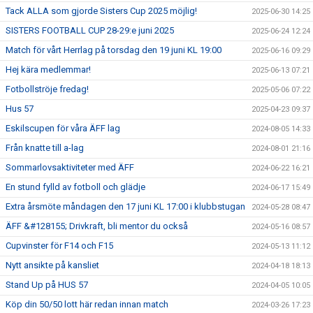
Tack ALLA som gjorde Sisters Cup 2025 möjlig!
2025-06-30 14:25
SISTERS FOOTBALL CUP 28-29:e juni 2025
2025-06-24 12:24
Match för vårt Herrlag på torsdag den 19 juni KL 19:00
2025-06-16 09:29
Hej kära medlemmar!
2025-06-13 07:21
Fotbollströje fredag!
2025-05-06 07:22
Hus 57
2025-04-23 09:37
Eskilscupen för våra ÄFF lag
2024-08-05 14:33
Från knatte till a-lag
2024-08-01 21:16
Sommarlovsaktiviteter med ÄFF
2024-06-22 16:21
En stund fylld av fotboll och glädje
2024-06-17 15:49
Extra årsmöte måndagen den 17 juni KL 17:00 i klubbstugan
2024-05-28 08:47
ÄFF &#128155; Drivkraft, bli mentor du också
2024-05-16 08:57
Cupvinster för F14 och F15
2024-05-13 11:12
Nytt ansikte på kansliet
2024-04-18 18:13
Stand Up på HUS 57
2024-04-05 10:05
Köp din 50/50 lott här redan innan match
2024-03-26 17:23