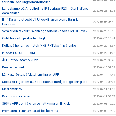
för barn- och ungdomsfotbollen.
Landskamp på Ängelholms IP Sveriges F23 möter Indiens
2022-05-26 11:05
damlanslag
Emil Karemo utsedd till Utvecklingsansvarig Barn &
2022-05-06 08:41
Ungdom
Vem är din favorit? Svenningsson/Isaksson eller Di Leva?
2022-04-28 10:11
Guld för vårt Tjejakademilag!
2022-04-25 14:44
Kolla på herrarnas match ikväll? Klicka in på länken
2022-04-22 15:37
P16/06 FUTURE TEAM
2022-04-22 11:02
ÄFF Fotbollscamp 2022
2022-04-20 09:41
Knattepremiär!!
2022-04-16 09:39
Länk att rösta på Matchens lirare i ÄFF
2022-04-14 17:49
Stötta ÄFF genom att köpa säckar med jord, gödning etc
2022-04-12 08:08
Medlemsinfo
2022-04-11 11:13
Kvarglömda kläder
2022-04-11 08:37
Stötta ÄFF och få chansen att vinna en El-kick
2022-04-06 19:20
Premiären i Ettan avklarad för herrarna.
2022-04-03 18:16