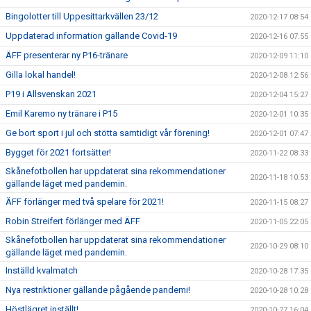
Bingolotter till Uppesittarkvällen 23/12
2020-12-17 08:54
Uppdaterad information gällande Covid-19
2020-12-16 07:55
ÄFF presenterar ny P16-tränare
2020-12-09 11:10
Gilla lokal handel!
2020-12-08 12:56
P19 i Allsvenskan 2021
2020-12-04 15:27
Emil Karemo ny tränare i P15
2020-12-01 10:35
Ge bort sport i jul och stötta samtidigt vår förening!
2020-12-01 07:47
Bygget för 2021 fortsätter!
2020-11-22 08:33
Skånefotbollen har uppdaterat sina rekommendationer
2020-11-18 10:53
gällande läget med pandemin.
ÄFF förlänger med två spelare för 2021!
2020-11-15 08:27
Robin Streifert förlänger med ÄFF
2020-11-05 22:05
Skånefotbollen har uppdaterat sina rekommendationer
2020-10-29 08:10
gällande läget med pandemin.
Inställd kvalmatch
2020-10-28 17:35
Nya restriktioner gällande pågående pandemi!
2020-10-28 10:28
Höstlägret inställt!
2020-10-27 16:04