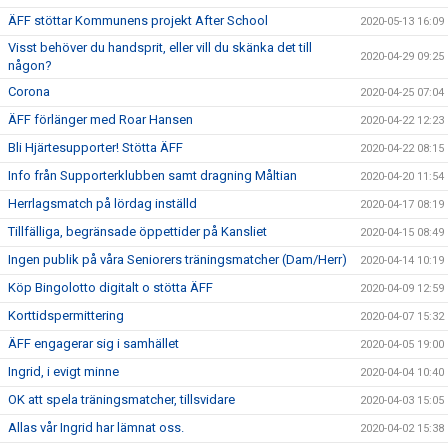
ÄFF stöttar Kommunens projekt After School
2020-05-13 16:09
Visst behöver du handsprit, eller vill du skänka det till
2020-04-29 09:25
någon?
Corona
2020-04-25 07:04
ÄFF förlänger med Roar Hansen
2020-04-22 12:23
Bli Hjärtesupporter! Stötta ÄFF
2020-04-22 08:15
Info från Supporterklubben samt dragning Måltian
2020-04-20 11:54
Herrlagsmatch på lördag inställd
2020-04-17 08:19
Tillfälliga, begränsade öppettider på Kansliet
2020-04-15 08:49
Ingen publik på våra Seniorers träningsmatcher (Dam/Herr)
2020-04-14 10:19
Köp Bingolotto digitalt o stötta ÄFF
2020-04-09 12:59
Korttidspermittering
2020-04-07 15:32
ÄFF engagerar sig i samhället
2020-04-05 19:00
Ingrid, i evigt minne
2020-04-04 10:40
OK att spela träningsmatcher, tillsvidare
2020-04-03 15:05
Allas vår Ingrid har lämnat oss.
2020-04-02 15:38