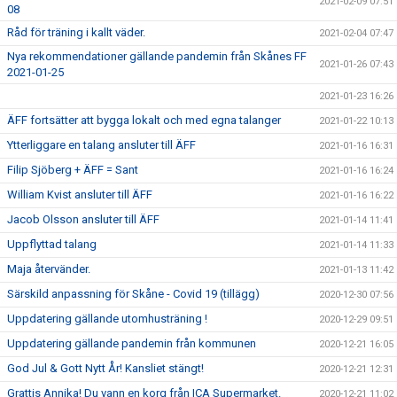
2021-02-09 07:51
08
Råd för träning i kallt väder.
2021-02-04 07:47
Nya rekommendationer gällande pandemin från Skånes FF
2021-01-26 07:43
2021-01-25
2021-01-23 16:26
ÄFF fortsätter att bygga lokalt och med egna talanger
2021-01-22 10:13
Ytterliggare en talang ansluter till ÄFF
2021-01-16 16:31
Filip Sjöberg + ÄFF = Sant
2021-01-16 16:24
William Kvist ansluter till ÄFF
2021-01-16 16:22
Jacob Olsson ansluter till ÄFF
2021-01-14 11:41
Uppflyttad talang
2021-01-14 11:33
Maja återvänder.
2021-01-13 11:42
Särskild anpassning för Skåne - Covid 19 (tillägg)
2020-12-30 07:56
Uppdatering gällande utomhusträning !
2020-12-29 09:51
Uppdatering gällande pandemin från kommunen
2020-12-21 16:05
God Jul & Gott Nytt År! Kansliet stängt!
2020-12-21 12:31
Grattis Annika! Du vann en korg från ICA Supermarket.
2020-12-21 11:02