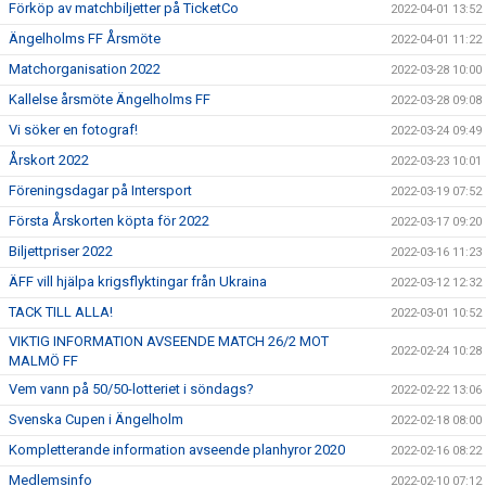
Förköp av matchbiljetter på TicketCo
2022-04-01 13:52
Ängelholms FF Årsmöte
2022-04-01 11:22
Matchorganisation 2022
2022-03-28 10:00
Kallelse årsmöte Ängelholms FF
2022-03-28 09:08
Vi söker en fotograf!
2022-03-24 09:49
Årskort 2022
2022-03-23 10:01
Föreningsdagar på Intersport
2022-03-19 07:52
Första Årskorten köpta för 2022
2022-03-17 09:20
Biljettpriser 2022
2022-03-16 11:23
ÄFF vill hjälpa krigsflyktingar från Ukraina
2022-03-12 12:32
TACK TILL ALLA!
2022-03-01 10:52
VIKTIG INFORMATION AVSEENDE MATCH 26/2 MOT
2022-02-24 10:28
MALMÖ FF
Vem vann på 50/50-lotteriet i söndags?
2022-02-22 13:06
Svenska Cupen i Ängelholm
2022-02-18 08:00
Kompletterande information avseende planhyror 2020
2022-02-16 08:22
Medlemsinfo
2022-02-10 07:12