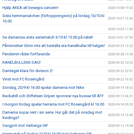
Hjälp AKEA att besegra cancern!
2020-10-08 19:50
Sista hemmamatchen (förhoppningsvis) på lördag 10/10 kl
2020-10-07 16:06
16.00
2020-10-03 17:49
Se damernas sista seriematch 3/10 kl 15.00 på nätet!
2020-10-01 07:59
Påminnelse! Glöm inte att beställa era Kanelbullar till helgen!
2020-09-29 12:22
Pandemin råder fortfarande
2020-09-28 13:30
KANELBULLENS DAG!
2020-09-25 10:52
Damlaget klara för division 2!
2020-09-23 22:01
Vinst mot FC Rosengård
2020-09-22 16:02
Söndag, 20/9 kl 16.00 spelar damerna mot Nike
2020-09-19 18:52
Backahill och Stiftelsen Gripen sponsrar nya bussar till ÄFF
2020-09-19 06:21
I morgon lördag spelar herrarna mot FC Rosengård kl 16.00
2020-09-18 09:33
Damerna sopar rent i sin serie. Hur går det på onsdag mot
2020-09-14 10:40
Kvidinge?
Oavgjort mot Varbergs GIF
2020-09-12 19:58
Herrmatch på lördag 12/9 kl 16.00 mot Varbergs GIF