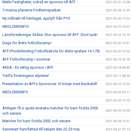
Melin Fastigheter, också en sponsor till ÄFF
2021-05-31 16:08
7-manna planerna Fridhemsparken
2021-05-28 15:59
Ny målvakt till herrlaget, upplyft från P19.
2021-05-26 19:52
MEDLEMSINFO!
2021-05-25 10:07
Länsförsäkringar Skåne. Stor sponsor till ÄFF. Stort tack!
2021-05-24 15:18
Dags för årets fotbollscamp!
2021-05-20 10:41
ÄFF/Prodefending Fotbollsskola för äldre spelare 14-17år
2021-05-20 10:32
ÄFF Fotbollscamp i sommar
2021-05-19 20:18
AKEA - En viktig sponsor i ÄFF
2021-05-18 08:40
Träffa föreningens styrelse!
2021-05-11 08:30
Presentation av ÄFFs Sponsorer. Vi börjar med Backahill!
2021-05-10 19:23
MEDLEMSINFO
2021-05-04 09:17
2021-05-03 15:22
Äntligen få vi spela enstaka matcher för barn födda 2002
2021-04-29 10:30
och senare
Matcher för barn födda 2002 och senare
2021-04-28 15:51
Seriestart framflyttad till helgen den 22-23 maj
2021-04-27 07:13