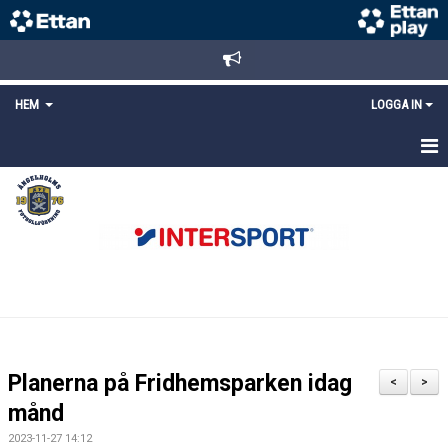
HEM
LOGGA IN
STARTSIDA
NYHETER
ANMÄLAN/REGISTRERING
POLICYS
FÖRKÖP BILJETTER
Planerna på Fridhemsparken idag
<
>
LÄNKAR
månd
2023-11-27 14:12