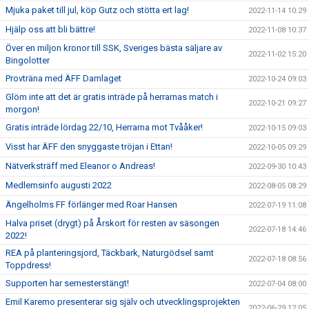
Mjuka paket till jul, köp Gutz och stötta ert lag!
2022-11-14 10:29
Hjälp oss att bli bättre!
2022-11-08 10:37
Över en miljon kronor till SSK, Sveriges bästa säljare av
2022-11-02 15:20
Bingolotter
Provträna med ÄFF Damlaget
2022-10-24 09:03
Glöm inte att det är gratis inträde på herrarnas match i
2022-10-21 09:27
morgon!
Gratis inträde lördag 22/10, Herrarna mot Tvååker!
2022-10-15 09:03
Visst har ÄFF den snyggaste tröjan i Ettan!
2022-10-05 09:29
Nätverksträff med Eleanor o Andreas!
2022-09-30 10:43
Medlemsinfo augusti 2022
2022-08-05 08:29
Ängelholms FF förlänger med Roar Hansen
2022-07-19 11:08
Halva priset (drygt) på Årskort för resten av säsongen
2022-07-18 14:46
2022!
REA på planteringsjord, Täckbark, Naturgödsel samt
2022-07-18 08:56
Toppdress!
Supporten har semesterstängt!
2022-07-04 08:00
Emil Karemo presenterar sig själv och utvecklingsprojekten
2022-06-29 12:05