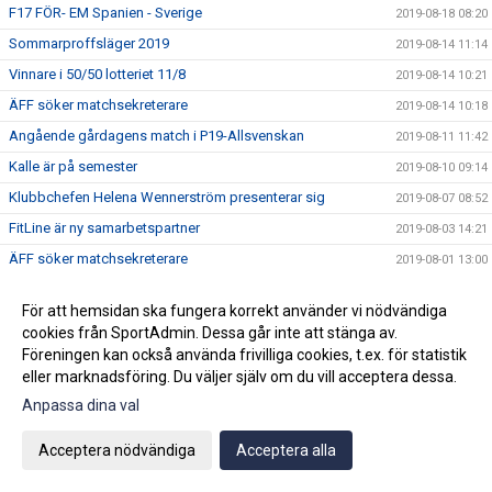
F17 FÖR- EM Spanien - Sverige
2019-08-18 08:20
Sommarproffsläger 2019
2019-08-14 11:14
Vinnare i 50/50 lotteriet 11/8
2019-08-14 10:21
ÄFF söker matchsekreterare
2019-08-14 10:18
Angående gårdagens match i P19-Allsvenskan
2019-08-11 11:42
Kalle är på semester
2019-08-10 09:14
Klubbchefen Helena Wennerström presenterar sig
2019-08-07 08:52
FitLine är ny samarbetspartner
2019-08-03 14:21
ÄFF söker matchsekreterare
2019-08-01 13:00
Flera lag drar igång igen
2019-07-22 14:01
För att hemsidan ska fungera korrekt använder vi nödvändiga
Bemanning på våra kanslier i sommar
2019-07-04 08:02
cookies från SportAdmin. Dessa går inte att stänga av.
Vinnare i 50/50 lotteriet 29/6
2019-07-01 14:32
Föreningen kan också använda frivilliga cookies, t.ex. för statistik
eller marknadsföring. Du väljer själv om du vill acceptera dessa.
Lyckad Sisters Football Cup
2019-07-01 11:56
Anpassa dina val
Ladda ner Min Fotboll-appen
2019-06-22 12:00
Dan Norberg har gått STAC-utbildning
2019-06-21 12:00
Acceptera nödvändiga
Acceptera alla
Glad midsommar!
2019-06-20 10:34