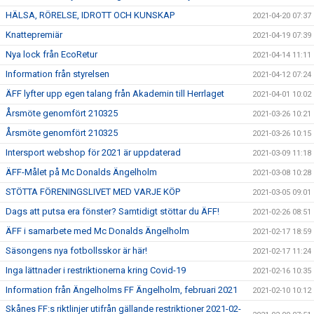
HÄLSA, RÖRELSE, IDROTT OCH KUNSKAP
2021-04-20 07:37
Knattepremiär
2021-04-19 07:39
Nya lock från EcoRetur
2021-04-14 11:11
Information från styrelsen
2021-04-12 07:24
ÄFF lyfter upp egen talang från Akademin till Herrlaget
2021-04-01 10:02
Årsmöte genomfört 210325
2021-03-26 10:21
Årsmöte genomfört 210325
2021-03-26 10:15
Intersport webshop för 2021 är uppdaterad
2021-03-09 11:18
ÄFF-Målet på Mc Donalds Ängelholm
2021-03-08 10:28
STÖTTA FÖRENINGSLIVET MED VARJE KÖP
2021-03-05 09:01
Dags att putsa era fönster? Samtidigt stöttar du ÄFF!
2021-02-26 08:51
ÄFF i samarbete med Mc Donalds Ängelholm
2021-02-17 18:59
Säsongens nya fotbollsskor är här!
2021-02-17 11:24
Inga lättnader i restriktionerna kring Covid-19
2021-02-16 10:35
Information från Ängelholms FF Ängelholm, februari 2021
2021-02-10 10:12
Skånes FF:s riktlinjer utifrån gällande restriktioner 2021-02-