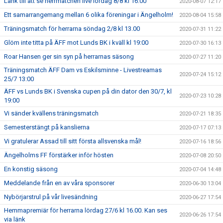
Länk till att se herrmatchen live lördag 8/8 kl 16.00
2020-08-07 12:17
Ett samarrangemang mellan 6 olika föreningar i Ängelholm!
2020-08-04 15:58
Träningsmatch för herrarna söndag 2/8 kl 13.00
2020-07-31 11:22
Glöm inte titta på ÄFF mot Lunds BK i kväll kl 19:00
2020-07-30 16:13
Roar Hansen ger sin syn på herrarnas säsong
2020-07-27 11:20
Träningsmatch ÄFF Dam vs Eskilsminne - Livestreamas
2020-07-24 15:12
25/7 13:00
ÄFF vs Lunds BK i Svenska cupen på din dator den 30/7, kl
2020-07-23 10:28
19:00
Vi sänder kvällens träningsmatch
2020-07-21 18:35
Semesterstängt på kanslierna
2020-07-17 07:13
Vi gratulerar Assad till sitt första allsvenska mål!
2020-07-16 18:56
Ängelholms FF förstärker inför hösten
2020-07-08 20:50
En konstig säsong
2020-07-04 14:48
Meddelande från en av våra sponsorer
2020-06-30 13:04
Nybörjarstrul på vår livesändning
2020-06-27 17:54
Hemmapremiär för herrarna lördag 27/6 kl 16.00. Kan ses
2020-06-26 17:54
via länk