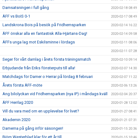
Damsatsningen i full gång
2020-02-18 08:49
ÄFF vs BoIS 0-1
2020-02-17 08:49
Landskrona Bois på besök på Fridhemsparken
2020-02-14 16:22
ÄFF önskar alla en fantastisk Alla-Hjärtans-Dag!
2020-02-14 09:58
ÄFFs unga lag mot Eskilsminne i lördags
2020-02-11 08:06
2020-02-11 07:28
Seger för vårt damlag i årets första träningsmatch
2020-02-10 09:14
Erbjudande från Eriks fönsterputs till alla!
2020-02-07 14:30
Matchdags för Damer o Herrar på lördag 8 februari
2020-02-07 11:22
Årets första ÄFF-möte
2020-02-06 13:26
Ang bilolyckan vid Fridhemsparken (nya IP) i måndags kväll
2020-02-04 20:37
ÄFF Herrlag 2020
2020-01-28 12:02
Vill du vara med om en upplevelse för livet?
2020-01-27 08:41
Akademin 2020
2020-01-21 07:31
Damerna på gång inför säsongen!
2020-01-15 20:36
Björn Westerblad klar för ett år till
2020-01-15 10:46