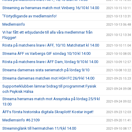
Streaming av herrarnas match mot Vinberg 16/10 kl 14.00
2021-10-15 10:11
”Förtydligande av medlemsinfo!
2021-10-13 13:31
Medlemsinfo
2021-10-13 06:48
Vi har fått ett erbjudande till alla våra medlemmar från
2021-10-12 13:34
Flügger!
Rösta på matchens lirare i ÄFF, 10/10. Matchstart kl 14.00
2021-10-10 11:04
Streama ÄFF vs Varbergs GIF söndag 10/10 kl 14:00
2021-10-10 08:05
Rösta på matchens lirare i ÄFF Dam, lördag 9/10 kl 14.00
2021-10-09 12:57
Streama damernas sista seriematch på lördag 9/10
2021-10-08 10:22
Streama damernas matchen mot HGH FC 26/9 kl 14.00
2021-09-25 15:23
Supporterklubben lämnar bidrag till programmet Fysisk
2021-09-24 09:08
och Psykisk Hälsa
Streama herrarnas match mot Assyriska på lördag 25/9 kl
2021-09-24 09:02
13.00
ÄFFs första historiska digitala Skraplott! Kostar inget!
2021-09-23 12:03
Medlemsinfo #6 2109
2021-09-20 11:41
Streaminglänk till herrmatchen 11/9,kl 14.00
2021-09-10 08:17