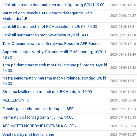
Länk att streama dammatchen mot Högaborg 8/9 kl 19.00
2021-09-07 14:15
Var med och utveckla ÄFF genom deltagande i vårt
2021-09-06 09:37
Marknadsråd!
Länk till Dam-match mot FC Hessleholm, 29/8 kl 14.00
2021-08-28 15:51
Länk till herrmatchen mot Sävedalen 28/8 kl 14.00
2021-08-27 17:10
Tack Öresundskraft och Bergkvara Buss för ÄFF-Bussen!
2021-08-25 15:18
Superettanlaget Norrby IF kommer till IP på onsdag, 18/8 kl
2021-08-16 11:49
18:30
Titta på damernas match mot Eskilsminne på lördag 14/8 kl
2021-08-09 15:43
14.00
Nästa seniormatch: herrarna mot V Frölunda, söndag 8/8 kl
2021-08-05 16:51
14.00
Streama kvällens herrmatch mot BK Astrio, kl 19:00
2021-08-04 14:54
MEDLEMSINFO
2021-07-28 09:58
Passivt ge ett ekonomiskt bidrag till ÄFF
2021-07-21 15:13
Herrmatch på lördag den 24 juli KL 14:00
2021-07-19 10:35
ÄFF MÖTER NORRBY IF I SVENSKA CUPEN
2021-07-15 09:53
Vinst i derby mot Eskilsminne
2021-07-09 12:27