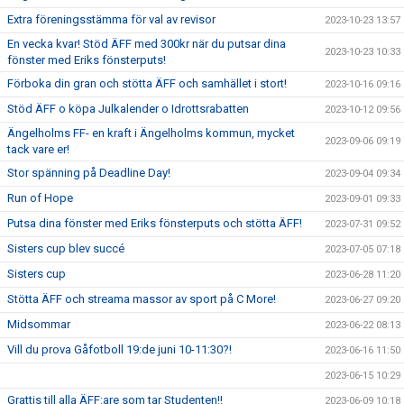
Extra föreningsstämma för val av revisor
2023-10-23 13:57
En vecka kvar! Stöd ÄFF med 300kr när du putsar dina
2023-10-23 10:33
fönster med Eriks fönsterputs!
Förboka din gran och stötta ÄFF och samhället i stort!
2023-10-16 09:16
Stöd ÄFF o köpa Julkalender o Idrottsrabatten
2023-10-12 09:56
Ängelholms FF- en kraft i Ängelholms kommun, mycket
2023-09-06 09:19
tack vare er!
Stor spänning på Deadline Day!
2023-09-04 09:34
Run of Hope
2023-09-01 09:33
Putsa dina fönster med Eriks fönsterputs och stötta ÄFF!
2023-07-31 09:52
Sisters cup blev succé
2023-07-05 07:18
Sisters cup
2023-06-28 11:20
Stötta ÄFF och streama massor av sport på C More!
2023-06-27 09:20
Midsommar
2023-06-22 08:13
Vill du prova Gåfotboll 19:de juni 10-11:30?!
2023-06-16 11:50
2023-06-15 10:29
Grattis till alla ÄFF:are som tar Studenten!!
2023-06-09 10:18