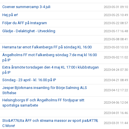
Coerver summercamp 3-4 juli
2023-05-31 09:10
Hej på er!
2023-05-25 10:49
Följer du ÄFF på Instagram
2023-05-22 08:57
Glädje - Delaktighet - Utveckling
2023-05-17 16:48
2023-05-08 08:41
Herrarna tar emot Falkenbergs FF på söndag KL 16:00
2023-05-03 10:53
Ängelholms FF mot Falkenberg söndag 7:de maj kl 16:00
2023-05-02 11:02
på IP
Extra årsmöte torsdagen den 4 maj KL 17:00 i klubbstugan
2023-04-24 07:30
på IP
Söndag - 23 april - kl. 16.00 på IP
2023-04-21 08:49
Jesper Björkmans insamling för Börje Salming ALS
2023-04-12 17:22
Stiftelse
Helsingborgs IF och Ängelholms FF fördjupar sitt
2023-04-06 12:04
sportsliga samarbete
2023-04-01 16:46
Sto&#776;tta ÄFF och streama massor av sport pa&#778;
2023-03-31 11:44
C More!