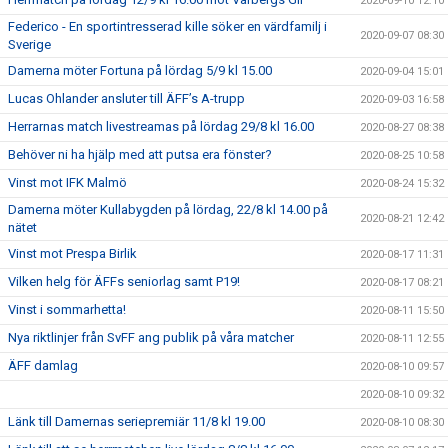
2020-09-10 12:10
Federico - En sportintresserad kille söker en värdfamilj i
2020-09-07 08:30
Sverige
Damerna möter Fortuna på lördag 5/9 kl 15.00
2020-09-04 15:01
Lucas Ohlander ansluter till ÄFF’s A-trupp
2020-09-03 16:58
Herrarnas match livestreamas på lördag 29/8 kl 16.00
2020-08-27 08:38
Behöver ni ha hjälp med att putsa era fönster?
2020-08-25 10:58
Vinst mot IFK Malmö
2020-08-24 15:32
Damerna möter Kullabygden på lördag, 22/8 kl 14.00 på
2020-08-21 12:42
nätet
Vinst mot Prespa Birlik
2020-08-17 11:31
Vilken helg för ÄFFs seniorlag samt P19!
2020-08-17 08:21
Vinst i sommarhetta!
2020-08-11 15:50
Nya riktlinjer från SvFF ang publik på våra matcher
2020-08-11 12:55
ÄFF damlag
2020-08-10 09:57
2020-08-10 09:32
Länk till Damernas seriepremiär 11/8 kl 19.00
2020-08-10 08:30