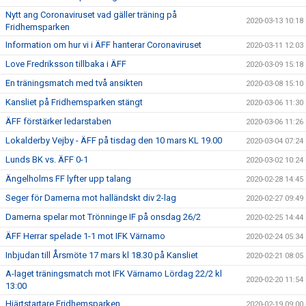
Nytt ang Coronaviruset vad gäller träning på
2020-03-13 10:18
Fridhemsparken
Information om hur vi i ÄFF hanterar Coronaviruset
2020-03-11 12:03
Love Fredriksson tillbaka i ÄFF
2020-03-09 15:18
En träningsmatch med två ansikten
2020-03-08 15:10
Kansliet på Fridhemsparken stängt
2020-03-06 11:30
ÄFF förstärker ledarstaben
2020-03-06 11:26
Lokalderby Vejby - ÄFF på tisdag den 10 mars KL 19.00
2020-03-04 07:24
Lunds BK vs. ÄFF 0-1
2020-03-02 10:24
Ängelholms FF lyfter upp talang
2020-02-28 14:45
Seger för Damerna mot halländskt div 2-lag
2020-02-27 09:49
Damerna spelar mot Trönninge IF på onsdag 26/2
2020-02-25 14:44
ÄFF Herrar spelade 1-1 mot IFK Värnamo
2020-02-24 05:34
Inbjudan till Årsmöte 17 mars kl 18.30 på Kansliet
2020-02-21 08:05
A-laget träningsmatch mot IFK Värnamo Lördag 22/2 kl
2020-02-20 11:54
13:00
Hjärtstartare Fridhemsparken
2020-02-19 09:00