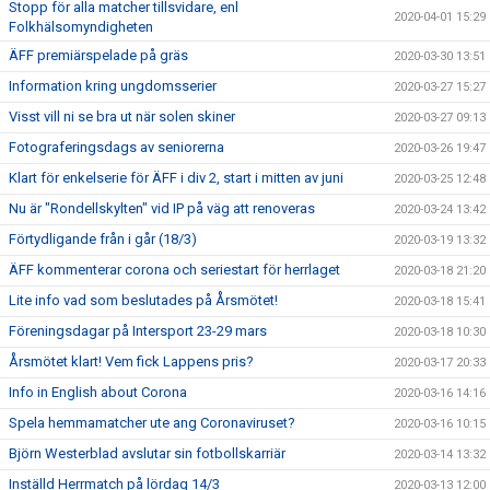
Stopp för alla matcher tillsvidare, enl
2020-04-01 15:29
Folkhälsomyndigheten
ÄFF premiärspelade på gräs
2020-03-30 13:51
Information kring ungdomsserier
2020-03-27 15:27
Visst vill ni se bra ut när solen skiner
2020-03-27 09:13
Fotograferingsdags av seniorerna
2020-03-26 19:47
Klart för enkelserie för ÄFF i div 2, start i mitten av juni
2020-03-25 12:48
Nu är "Rondellskylten" vid IP på väg att renoveras
2020-03-24 13:42
Förtydligande från i går (18/3)
2020-03-19 13:32
ÄFF kommenterar corona och seriestart för herrlaget
2020-03-18 21:20
Lite info vad som beslutades på Årsmötet!
2020-03-18 15:41
Föreningsdagar på Intersport 23-29 mars
2020-03-18 10:30
Årsmötet klart! Vem fick Lappens pris?
2020-03-17 20:33
Info in English about Corona
2020-03-16 14:16
Spela hemmamatcher ute ang Coronaviruset?
2020-03-16 10:15
Björn Westerblad avslutar sin fotbollskarriär
2020-03-14 13:32
Inställd Herrmatch på lördag 14/3
2020-03-13 12:00