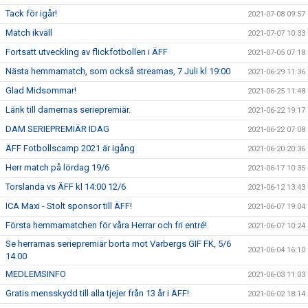
Tack för igår!
2021-07-08 09:57
Match ikväll
2021-07-07 10:33
Fortsatt utveckling av flickfotbollen i ÄFF
2021-07-05 07:18
Nästa hemmamatch, som också streamas, 7 Juli kl 19:00
2021-06-29 11:36
Glad Midsommar!
2021-06-25 11:48
Länk till damernas seriepremiär.
2021-06-22 19:17
DAM SERIEPREMIÄR IDAG
2021-06-22 07:08
ÄFF Fotbollscamp 2021 är igång
2021-06-20 20:36
Herr match på lördag 19/6
2021-06-17 10:35
Torslanda vs ÄFF kl 14:00 12/6
2021-06-12 13:43
ICA Maxi - Stolt sponsor till ÄFF!
2021-06-07 19:04
Första hemmamatchen för våra Herrar och fri entré!
2021-06-07 10:24
Se herrarnas seriepremiär borta mot Varbergs GIF FK, 5/6
2021-06-04 16:10
14.00
MEDLEMSINFO
2021-06-03 11:03
Gratis mensskydd till alla tjejer från 13 år i ÄFF!
2021-06-02 18:14