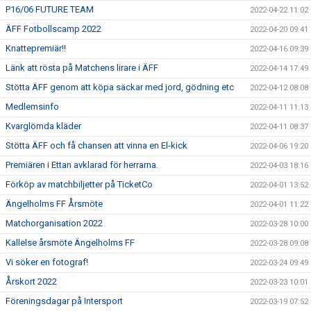
P16/06 FUTURE TEAM
2022-04-22 11:02
ÄFF Fotbollscamp 2022
2022-04-20 09:41
Knattepremiär!!
2022-04-16 09:39
Länk att rösta på Matchens lirare i ÄFF
2022-04-14 17:49
Stötta ÄFF genom att köpa säckar med jord, gödning etc
2022-04-12 08:08
Medlemsinfo
2022-04-11 11:13
Kvarglömda kläder
2022-04-11 08:37
Stötta ÄFF och få chansen att vinna en El-kick
2022-04-06 19:20
Premiären i Ettan avklarad för herrarna.
2022-04-03 18:16
Förköp av matchbiljetter på TicketCo
2022-04-01 13:52
Ängelholms FF Årsmöte
2022-04-01 11:22
Matchorganisation 2022
2022-03-28 10:00
Kallelse årsmöte Ängelholms FF
2022-03-28 09:08
Vi söker en fotograf!
2022-03-24 09:49
Årskort 2022
2022-03-23 10:01
Föreningsdagar på Intersport
2022-03-19 07:52