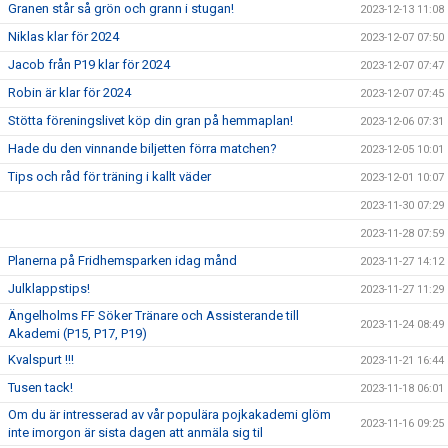
Granen står så grön och grann i stugan!
2023-12-13 11:08
Niklas klar för 2024
2023-12-07 07:50
Jacob från P19 klar för 2024
2023-12-07 07:47
Robin är klar för 2024
2023-12-07 07:45
Stötta föreningslivet köp din gran på hemmaplan!
2023-12-06 07:31
Hade du den vinnande biljetten förra matchen?
2023-12-05 10:01
Tips och råd för träning i kallt väder
2023-12-01 10:07
2023-11-30 07:29
2023-11-28 07:59
Planerna på Fridhemsparken idag månd
2023-11-27 14:12
Julklappstips!
2023-11-27 11:29
Ängelholms FF Söker Tränare och Assisterande till
2023-11-24 08:49
Akademi (P15, P17, P19)
Kvalspurt !!!
2023-11-21 16:44
Tusen tack!
2023-11-18 06:01
Om du är intresserad av vår populära pojkakademi glöm
2023-11-16 09:25
inte imorgon är sista dagen att anmäla sig til