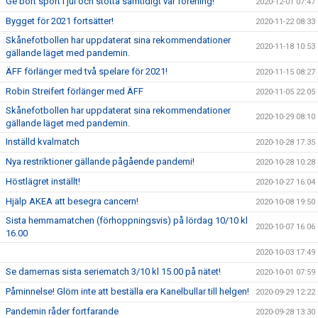
Ge bort sport i jul och stötta samtidigt vår förening!
2020-12-01 07:47
Bygget för 2021 fortsätter!
2020-11-22 08:33
Skånefotbollen har uppdaterat sina rekommendationer
2020-11-18 10:53
gällande läget med pandemin.
ÄFF förlänger med två spelare för 2021!
2020-11-15 08:27
Robin Streifert förlänger med ÄFF
2020-11-05 22:05
Skånefotbollen har uppdaterat sina rekommendationer
2020-10-29 08:10
gällande läget med pandemin.
Inställd kvalmatch
2020-10-28 17:35
Nya restriktioner gällande pågående pandemi!
2020-10-28 10:28
Höstlägret inställt!
2020-10-27 16:04
Hjälp AKEA att besegra cancern!
2020-10-08 19:50
Sista hemmamatchen (förhoppningsvis) på lördag 10/10 kl
2020-10-07 16:06
16.00
2020-10-03 17:49
Se damernas sista seriematch 3/10 kl 15.00 på nätet!
2020-10-01 07:59
Påminnelse! Glöm inte att beställa era Kanelbullar till helgen!
2020-09-29 12:22
Pandemin råder fortfarande
2020-09-28 13:30