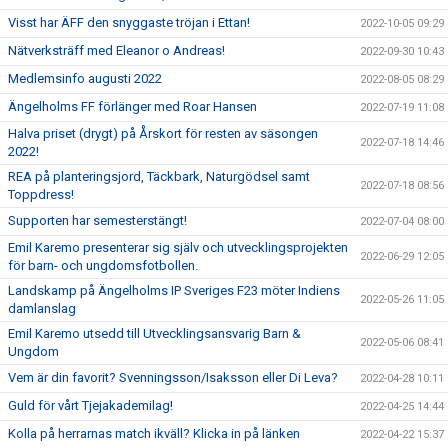
Visst har ÄFF den snyggaste tröjan i Ettan!
2022-10-05 09:29
Nätverksträff med Eleanor o Andreas!
2022-09-30 10:43
Medlemsinfo augusti 2022
2022-08-05 08:29
Ängelholms FF förlänger med Roar Hansen
2022-07-19 11:08
Halva priset (drygt) på Årskort för resten av säsongen
2022-07-18 14:46
2022!
REA på planteringsjord, Täckbark, Naturgödsel samt
2022-07-18 08:56
Toppdress!
Supporten har semesterstängt!
2022-07-04 08:00
Emil Karemo presenterar sig själv och utvecklingsprojekten
2022-06-29 12:05
för barn- och ungdomsfotbollen.
Landskamp på Ängelholms IP Sveriges F23 möter Indiens
2022-05-26 11:05
damlanslag
Emil Karemo utsedd till Utvecklingsansvarig Barn &
2022-05-06 08:41
Ungdom
Vem är din favorit? Svenningsson/Isaksson eller Di Leva?
2022-04-28 10:11
Guld för vårt Tjejakademilag!
2022-04-25 14:44
Kolla på herrarnas match ikväll? Klicka in på länken
2022-04-22 15:37