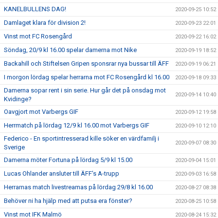
KANELBULLENS DAG!
2020-09-25 10:52
Damlaget klara för division 2!
2020-09-23 22:01
Vinst mot FC Rosengård
2020-09-22 16:02
Söndag, 20/9 kl 16.00 spelar damerna mot Nike
2020-09-19 18:52
Backahill och Stiftelsen Gripen sponsrar nya bussar till ÄFF
2020-09-19 06:21
I morgon lördag spelar herrarna mot FC Rosengård kl 16.00
2020-09-18 09:33
Damerna sopar rent i sin serie. Hur går det på onsdag mot
2020-09-14 10:40
Kvidinge?
Oavgjort mot Varbergs GIF
2020-09-12 19:58
Herrmatch på lördag 12/9 kl 16.00 mot Varbergs GIF
2020-09-10 12:10
Federico - En sportintresserad kille söker en värdfamilj i
2020-09-07 08:30
Sverige
Damerna möter Fortuna på lördag 5/9 kl 15.00
2020-09-04 15:01
Lucas Ohlander ansluter till ÄFF’s A-trupp
2020-09-03 16:58
Herrarnas match livestreamas på lördag 29/8 kl 16.00
2020-08-27 08:38
Behöver ni ha hjälp med att putsa era fönster?
2020-08-25 10:58
Vinst mot IFK Malmö
2020-08-24 15:32