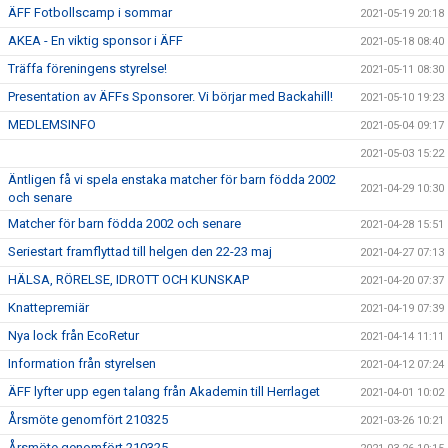
ÄFF Fotbollscamp i sommar
2021-05-19 20:18
AKEA - En viktig sponsor i ÄFF
2021-05-18 08:40
Träffa föreningens styrelse!
2021-05-11 08:30
Presentation av ÄFFs Sponsorer. Vi börjar med Backahill!
2021-05-10 19:23
MEDLEMSINFO
2021-05-04 09:17
2021-05-03 15:22
Äntligen få vi spela enstaka matcher för barn födda 2002
2021-04-29 10:30
och senare
Matcher för barn födda 2002 och senare
2021-04-28 15:51
Seriestart framflyttad till helgen den 22-23 maj
2021-04-27 07:13
HÄLSA, RÖRELSE, IDROTT OCH KUNSKAP
2021-04-20 07:37
Knattepremiär
2021-04-19 07:39
Nya lock från EcoRetur
2021-04-14 11:11
Information från styrelsen
2021-04-12 07:24
ÄFF lyfter upp egen talang från Akademin till Herrlaget
2021-04-01 10:02
Årsmöte genomfört 210325
2021-03-26 10:21
Årsmöte genomfört 210325