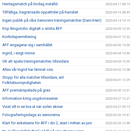
Herrlagsmatch på lördag inställd
2020-04-17 08:19
Tillfälliga, begränsade öppettider på Kansliet
2020-04-15 08:49
Ingen publik på våra Seniorers träningsmatcher (Dam/Herr)
2020-04-14 10:19
Köp Bingolotto digitalt o stötta ÄFF
2020-04-09 12:59
Korttidspermittering
2020-04-07 15:32
ÄFF engagerar sig i samhället
2020-04-05 19:00
Ingrid, i evigt minne
2020-04-04 10:40
OK att spela träningsmatcher, tillsvidare
2020-04-03 15:05
Allas vår Ingrid har lämnat oss.
2020-04-02 15:38
Stopp för alla matcher tillsvidare, enl
2020-04-01 15:29
Folkhälsomyndigheten
ÄFF premiärspelade på gräs
2020-03-30 13:51
Information kring ungdomsserier
2020-03-27 15:27
Visst vill ni se bra ut när solen skiner
2020-03-27 09:13
Fotograferingsdags av seniorerna
2020-03-26 19:47
Klart för enkelserie för ÄFF i div 2, start i mitten av juni
2020-03-25 12:48