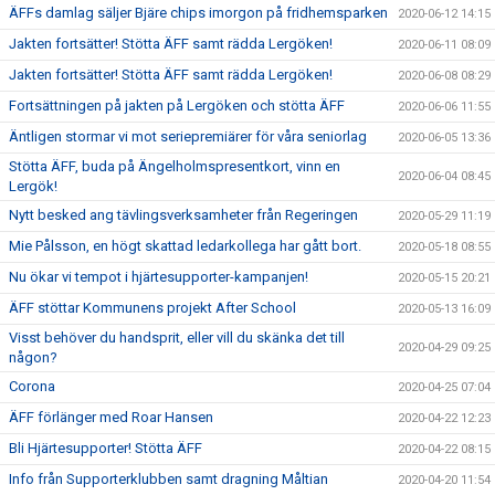
ÄFFs damlag säljer Bjäre chips imorgon på fridhemsparken
2020-06-12 14:15
Jakten fortsätter! Stötta ÄFF samt rädda Lergöken!
2020-06-11 08:09
Jakten fortsätter! Stötta ÄFF samt rädda Lergöken!
2020-06-08 08:29
Fortsättningen på jakten på Lergöken och stötta ÄFF
2020-06-06 11:55
Äntligen stormar vi mot seriepremiärer för våra seniorlag
2020-06-05 13:36
Stötta ÄFF, buda på Ängelholmspresentkort, vinn en
2020-06-04 08:45
Lergök!
Nytt besked ang tävlingsverksamheter från Regeringen
2020-05-29 11:19
Mie Pålsson, en högt skattad ledarkollega har gått bort.
2020-05-18 08:55
Nu ökar vi tempot i hjärtesupporter-kampanjen!
2020-05-15 20:21
ÄFF stöttar Kommunens projekt After School
2020-05-13 16:09
Visst behöver du handsprit, eller vill du skänka det till
2020-04-29 09:25
någon?
Corona
2020-04-25 07:04
ÄFF förlänger med Roar Hansen
2020-04-22 12:23
Bli Hjärtesupporter! Stötta ÄFF
2020-04-22 08:15
Info från Supporterklubben samt dragning Måltian
2020-04-20 11:54