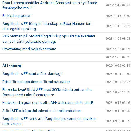
Roar Hansen anställer Andreas Granqvist som ny tränare
2023-11-15 09:37
för Ängelholms FF
Bli Kvalsupporter
2023-11-13 14:30
Ängelholms FF förnyar ledarskapet: Roar Hansen tar
2023-11-11 17:22
strategiskt uppdrag
Välkommen på provträning till vår populära tjejakademi
2023-11-06 08:03
samt till vårt nystartade damlag.
Provträning med pojkakademin!
2023-11-02 07:19
2023-11-01 08:01
ÄFF-vänner
2023-10-26 07:49
Ängelholms FF startar åter damlag!
2023-10-24 11:30
Extra föreningsstämma för val av revisor
2023-10-23 13:57
En vecka kvar! Stöd ÄFF med 300kr när du putsar dina
2023-10-23 10:33
fönster med Eriks fönsterputs!
Förboka din gran och stötta ÄFF och samhället i stort!
2023-10-16 09:16
Stöd ÄFF o köpa Julkalender o Idrottsrabatten
2023-10-12 09:56
Ängelholms FF- en kraft i Ängelholms kommun, mycket
2023-09-06 09:19
tack vare er!