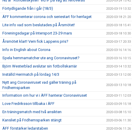
Nu är "Rondellskylten" vid IP på väg att renoveras
2020-03-24 13:42
Förtydligande från i går (18/3)
2020-03-19 13:32
ÄFF kommenterar corona och seriestart för herrlaget
2020-03-18 21:20
Lite info vad som beslutades på Årsmötet!
2020-03-18 15:41
Föreningsdagar på Intersport 23-29 mars
2020-03-18 10:30
Årsmötet klart! Vem fick Lappens pris?
2020-03-17 20:33
Info in English about Corona
2020-03-16 14:16
Spela hemmamatcher ute ang Coronaviruset?
2020-03-16 10:15
Björn Westerblad avslutar sin fotbollskarriär
2020-03-14 13:32
Inställd Herrmatch på lördag 14/3
2020-03-13 12:00
Nytt ang Coronaviruset vad gäller träning på
2020-03-13 10:18
Fridhemsparken
Information om hur vi i ÄFF hanterar Coronaviruset
2020-03-11 12:03
Love Fredriksson tillbaka i ÄFF
2020-03-09 15:18
En träningsmatch med två ansikten
2020-03-08 15:10
Kansliet på Fridhemsparken stängt
2020-03-06 11:30
ÄFF förstärker ledarstaben
2020-03-06 11:26