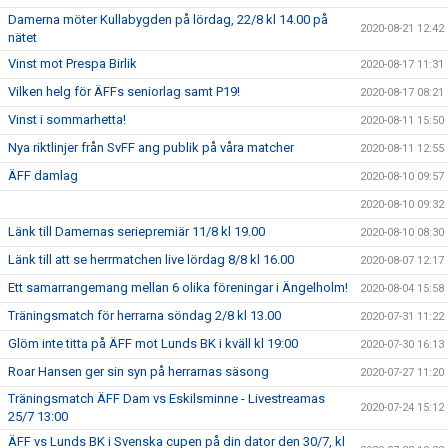
Damerna möter Kullabygden på lördag, 22/8 kl 14.00 på
2020-08-21 12:42
nätet
Vinst mot Prespa Birlik
2020-08-17 11:31
Vilken helg för ÄFFs seniorlag samt P19!
2020-08-17 08:21
Vinst i sommarhetta!
2020-08-11 15:50
Nya riktlinjer från SvFF ang publik på våra matcher
2020-08-11 12:55
ÄFF damlag
2020-08-10 09:57
2020-08-10 09:32
Länk till Damernas seriepremiär 11/8 kl 19.00
2020-08-10 08:30
Länk till att se herrmatchen live lördag 8/8 kl 16.00
2020-08-07 12:17
Ett samarrangemang mellan 6 olika föreningar i Ängelholm!
2020-08-04 15:58
Träningsmatch för herrarna söndag 2/8 kl 13.00
2020-07-31 11:22
Glöm inte titta på ÄFF mot Lunds BK i kväll kl 19:00
2020-07-30 16:13
Roar Hansen ger sin syn på herrarnas säsong
2020-07-27 11:20
Träningsmatch ÄFF Dam vs Eskilsminne - Livestreamas
2020-07-24 15:12
25/7 13:00
ÄFF vs Lunds BK i Svenska cupen på din dator den 30/7, kl