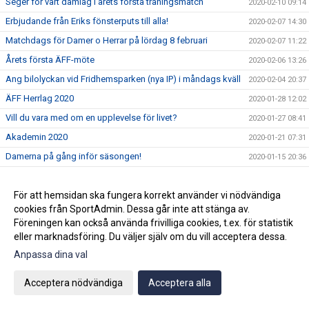
Seger för vårt damlag i årets första träningsmatch
2020-02-10 09:14
Erbjudande från Eriks fönsterputs till alla!
2020-02-07 14:30
Matchdags för Damer o Herrar på lördag 8 februari
2020-02-07 11:22
Årets första ÄFF-möte
2020-02-06 13:26
Ang bilolyckan vid Fridhemsparken (nya IP) i måndags kväll
2020-02-04 20:37
ÄFF Herrlag 2020
2020-01-28 12:02
Vill du vara med om en upplevelse för livet?
2020-01-27 08:41
Akademin 2020
2020-01-21 07:31
Damerna på gång inför säsongen!
2020-01-15 20:36
Björn Westerblad klar för ett år till
2020-01-15 10:46
Träningarna är i full gång på Fridhemsparken
För att hemsidan ska fungera korrekt använder vi nödvändiga
2020-01-14 11:17
cookies från SportAdmin. Dessa går inte att stänga av.
Julhälsning!
2019-12-20 07:42
Föreningen kan också använda frivilliga cookies, t.ex. för statistik
2019-12-18 08:54
eller marknadsföring. Du väljer själv om du vill acceptera dessa.
3:e advent=3 stjärnor
Anpassa dina val
2019-12-15 15:16
Ny klubbchef tillsatt.
2019-12-12 11:59
Acceptera nödvändiga
Acceptera alla
Wilma Törnqvist klar för ÄFF
2019-12-09 11:53