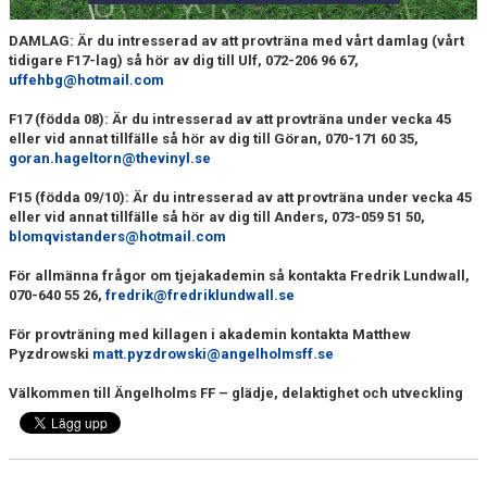
DAMLAG: Är du intresserad av att provträna med vårt damlag (vårt
tidigare F17-lag) så hör av dig till Ulf, 072-206 96 67,
uffehbg@hotmail.com
F17 (födda 08): Är du intresserad av att provträna under vecka 45
eller vid annat tillfälle så hör av dig till Göran, 070-171 60 35,
goran.hageltorn@thevinyl.se
F15 (födda 09/10): Är du intresserad av att provträna under vecka 45
eller vid annat tillfälle så hör av dig till Anders, 073-059 51 50,
blomqvistanders@hotmail.com
För allmänna frågor om tjejakademin så kontakta Fredrik Lundwall,
070-640 55 26,
fredrik@fredriklundwall.se
För provträning med killagen i akademin kontakta Matthew
Pyzdrowski
matt.pyzdrowski@angelholmsff.se
Välkommen till Ängelholms FF – glädje, delaktighet och utveckling