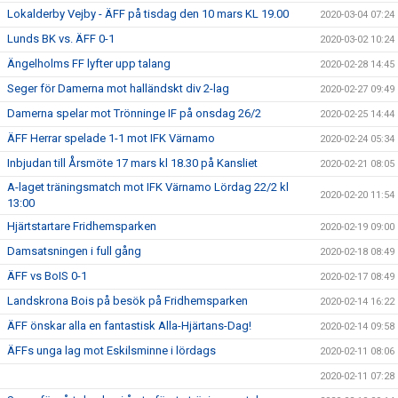
Lokalderby Vejby - ÄFF på tisdag den 10 mars KL 19.00
2020-03-04 07:24
Lunds BK vs. ÄFF 0-1
2020-03-02 10:24
Ängelholms FF lyfter upp talang
2020-02-28 14:45
Seger för Damerna mot halländskt div 2-lag
2020-02-27 09:49
Damerna spelar mot Trönninge IF på onsdag 26/2
2020-02-25 14:44
ÄFF Herrar spelade 1-1 mot IFK Värnamo
2020-02-24 05:34
Inbjudan till Årsmöte 17 mars kl 18.30 på Kansliet
2020-02-21 08:05
A-laget träningsmatch mot IFK Värnamo Lördag 22/2 kl
2020-02-20 11:54
13:00
Hjärtstartare Fridhemsparken
2020-02-19 09:00
Damsatsningen i full gång
2020-02-18 08:49
ÄFF vs BoIS 0-1
2020-02-17 08:49
Landskrona Bois på besök på Fridhemsparken
2020-02-14 16:22
ÄFF önskar alla en fantastisk Alla-Hjärtans-Dag!
2020-02-14 09:58
ÄFFs unga lag mot Eskilsminne i lördags
2020-02-11 08:06
2020-02-11 07:28