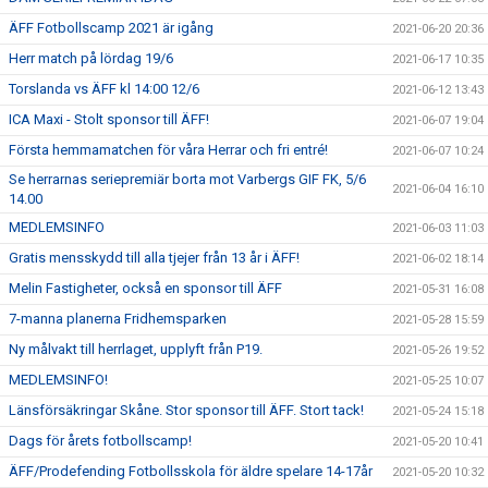
ÄFF Fotbollscamp 2021 är igång
2021-06-20 20:36
Herr match på lördag 19/6
2021-06-17 10:35
Torslanda vs ÄFF kl 14:00 12/6
2021-06-12 13:43
ICA Maxi - Stolt sponsor till ÄFF!
2021-06-07 19:04
Första hemmamatchen för våra Herrar och fri entré!
2021-06-07 10:24
Se herrarnas seriepremiär borta mot Varbergs GIF FK, 5/6
2021-06-04 16:10
14.00
MEDLEMSINFO
2021-06-03 11:03
Gratis mensskydd till alla tjejer från 13 år i ÄFF!
2021-06-02 18:14
Melin Fastigheter, också en sponsor till ÄFF
2021-05-31 16:08
7-manna planerna Fridhemsparken
2021-05-28 15:59
Ny målvakt till herrlaget, upplyft från P19.
2021-05-26 19:52
MEDLEMSINFO!
2021-05-25 10:07
Länsförsäkringar Skåne. Stor sponsor till ÄFF. Stort tack!
2021-05-24 15:18
Dags för årets fotbollscamp!
2021-05-20 10:41
ÄFF/Prodefending Fotbollsskola för äldre spelare 14-17år
2021-05-20 10:32