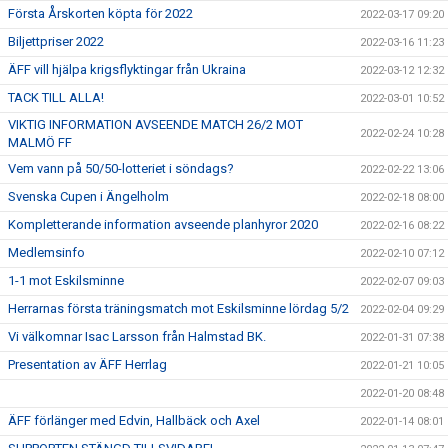
Första Årskorten köpta för 2022
2022-03-17 09:20
Biljettpriser 2022
2022-03-16 11:23
ÄFF vill hjälpa krigsflyktingar från Ukraina
2022-03-12 12:32
TACK TILL ALLA!
2022-03-01 10:52
VIKTIG INFORMATION AVSEENDE MATCH 26/2 MOT
2022-02-24 10:28
MALMÖ FF
Vem vann på 50/50-lotteriet i söndags?
2022-02-22 13:06
Svenska Cupen i Ängelholm
2022-02-18 08:00
Kompletterande information avseende planhyror 2020
2022-02-16 08:22
Medlemsinfo
2022-02-10 07:12
1-1 mot Eskilsminne
2022-02-07 09:03
Herrarnas första träningsmatch mot Eskilsminne lördag 5/2
2022-02-04 09:29
Vi välkomnar Isac Larsson från Halmstad BK.
2022-01-31 07:38
Presentation av ÄFF Herrlag
2022-01-21 10:05
2022-01-20 08:48
ÄFF förlänger med Edvin, Hallbäck och Axel
2022-01-14 08:01