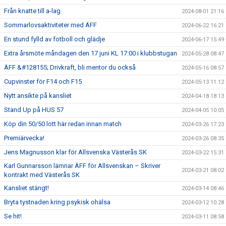
Från knatte till a-lag
2024-08-01 21:16
Sommarlovsaktiviteter med ÄFF
2024-06-22 16:21
En stund fylld av fotboll och glädje
2024-06-17 15:49
Extra årsmöte måndagen den 17 juni KL 17:00 i klubbstugan
2024-05-28 08:47
ÄFF &#128155; Drivkraft, bli mentor du också
2024-05-16 08:57
Cupvinster för F14 och F15
2024-05-13 11:12
Nytt ansikte på kansliet
2024-04-18 18:13
Stand Up på HUS 57
2024-04-05 10:05
Köp din 50/50 lott här redan innan match
2024-03-26 17:23
Premiärvecka!
2024-03-26 08:35
Jens Magnusson klar för Allsvenska Västerås SK
2024-03-22 15:31
Karl Gunnarsson lämnar ÄFF för Allsvenskan – Skriver
2024-03-21 08:02
kontrakt med Västerås SK
Kansliet stängt!
2024-03-14 08:46
Bryta tystnaden kring psykisk ohälsa
2024-03-12 10:28
Se hit!
2024-03-11 08:58