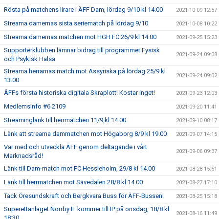
Rösta på matchens lirare i ÄFF Dam, lördag 9/10 kl 14.00
2021-10-09 12:57
Streama damernas sista seriematch på lördag 9/10
2021-10-08 10:22
Streama damernas matchen mot HGH FC 26/9 kl 14.00
2021-09-25 15:23
Supporterklubben lämnar bidrag till programmet Fysisk
2021-09-24 09:08
och Psykisk Hälsa
Streama herrarnas match mot Assyriska på lördag 25/9 kl
2021-09-24 09:02
13.00
ÄFFs första historiska digitala Skraplott! Kostar inget!
2021-09-23 12:03
Medlemsinfo #6 2109
2021-09-20 11:41
Streaminglänk till herrmatchen 11/9,kl 14.00
2021-09-10 08:17
Länk att streama dammatchen mot Högaborg 8/9 kl 19.00
2021-09-07 14:15
Var med och utveckla ÄFF genom deltagande i vårt
2021-09-06 09:37
Marknadsråd!
Länk till Dam-match mot FC Hessleholm, 29/8 kl 14.00
2021-08-28 15:51
Länk till herrmatchen mot Sävedalen 28/8 kl 14.00
2021-08-27 17:10
Tack Öresundskraft och Bergkvara Buss för ÄFF-Bussen!
2021-08-25 15:18
Superettanlaget Norrby IF kommer till IP på onsdag, 18/8 kl
2021-08-16 11:49
18:30