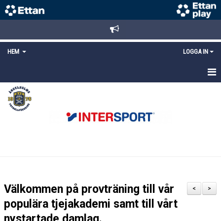
HEM
LOGGA IN
STARTSIDA
NYHETER
ANMÄLAN/REGISTRERING
POLICYS
FÖRKÖP BILJETTER
Välkommen på provträning till vår
<
>
LÄNKAR
populära tjejakademi samt till vårt
nystartade damlag.