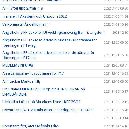
SUPPORTEN STÄNGD TILLSVIDARE!
2022-01-13 07:47
ÄFF lyfter upp 2 från P19
2022-01-10 09:20
Tränare till Akademi och Ungdom 2022
2022-01-05 11:24
Välkomna till Ängelholms FF
2022-01-01 10:16
Ängelholms FF söker en Utvecklingsansvarig Barn & Ungdom
2021-12-30
Ängelholms FF söker en driven huvudansvarig tränare för
2021-12-29 09:00
föreningens P19-lag
Ängelholms FF söker en driven assisterande tränare för
2021-12-21 15:30
föreningens P17-lag
MEDLEMSINFO #8
2021-12-20 08:01
Anja Larsson ny huvudtränare för P17
2021-12-15 16:29
ÄFF tackar Markus Tilly
2021-12-12 08:00
Erbjudande till alla i ÄFF! Köp din KUNGSGRAN på
2021-11-30 10:17
ENKEGÅRDEN!
Länk till att rösta på Matchens lirare i ÄFF 29/11
2021-11-28 12:12
Livestreama ÄFF vs Dalstorps IF söndag 28/11 kl 14.00
2021-11-26 15:28
2021-11-25 09:14
Robin Streifert, årets Målvakt i div2
2021-11-24 14:16