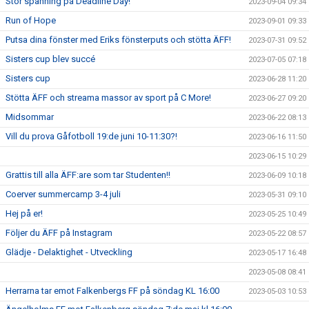
Stor spänning på Deadline Day!
2023-09-04 09:34
Run of Hope
2023-09-01 09:33
Putsa dina fönster med Eriks fönsterputs och stötta ÄFF!
2023-07-31 09:52
Sisters cup blev succé
2023-07-05 07:18
Sisters cup
2023-06-28 11:20
Stötta ÄFF och streama massor av sport på C More!
2023-06-27 09:20
Midsommar
2023-06-22 08:13
Vill du prova Gåfotboll 19:de juni 10-11:30?!
2023-06-16 11:50
2023-06-15 10:29
Grattis till alla ÄFF:are som tar Studenten!!
2023-06-09 10:18
Coerver summercamp 3-4 juli
2023-05-31 09:10
Hej på er!
2023-05-25 10:49
Följer du ÄFF på Instagram
2023-05-22 08:57
Glädje - Delaktighet - Utveckling
2023-05-17 16:48
2023-05-08 08:41
Herrarna tar emot Falkenbergs FF på söndag KL 16:00
2023-05-03 10:53