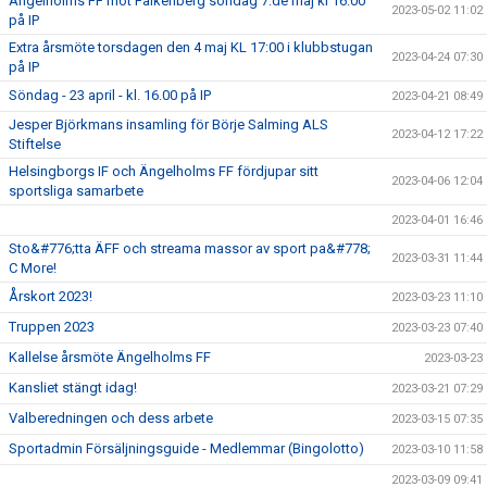
Ängelholms FF mot Falkenberg söndag 7:de maj kl 16:00
2023-05-02 11:02
på IP
Extra årsmöte torsdagen den 4 maj KL 17:00 i klubbstugan
2023-04-24 07:30
på IP
Söndag - 23 april - kl. 16.00 på IP
2023-04-21 08:49
Jesper Björkmans insamling för Börje Salming ALS
2023-04-12 17:22
Stiftelse
Helsingborgs IF och Ängelholms FF fördjupar sitt
2023-04-06 12:04
sportsliga samarbete
2023-04-01 16:46
Sto&#776;tta ÄFF och streama massor av sport pa&#778;
2023-03-31 11:44
C More!
Årskort 2023!
2023-03-23 11:10
Truppen 2023
2023-03-23 07:40
Kallelse årsmöte Ängelholms FF
2023-03-23
Kansliet stängt idag!
2023-03-21 07:29
Valberedningen och dess arbete
2023-03-15 07:35
Sportadmin Försäljningsguide - Medlemmar (Bingolotto)
2023-03-10 11:58
2023-03-09 09:41