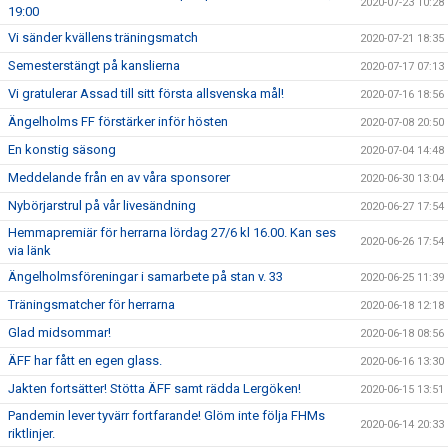
2020-07-23 10:28
19:00
Vi sänder kvällens träningsmatch
2020-07-21 18:35
Semesterstängt på kanslierna
2020-07-17 07:13
Vi gratulerar Assad till sitt första allsvenska mål!
2020-07-16 18:56
Ängelholms FF förstärker inför hösten
2020-07-08 20:50
En konstig säsong
2020-07-04 14:48
Meddelande från en av våra sponsorer
2020-06-30 13:04
Nybörjarstrul på vår livesändning
2020-06-27 17:54
Hemmapremiär för herrarna lördag 27/6 kl 16.00. Kan ses
2020-06-26 17:54
via länk
Ängelholmsföreningar i samarbete på stan v. 33
2020-06-25 11:39
Träningsmatcher för herrarna
2020-06-18 12:18
Glad midsommar!
2020-06-18 08:56
ÄFF har fått en egen glass.
2020-06-16 13:30
Jakten fortsätter! Stötta ÄFF samt rädda Lergöken!
2020-06-15 13:51
Pandemin lever tyvärr fortfarande! Glöm inte följa FHMs
2020-06-14 20:33
riktlinjer.