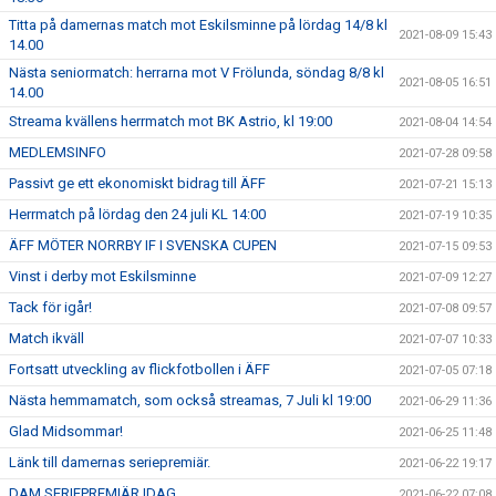
Titta på damernas match mot Eskilsminne på lördag 14/8 kl
2021-08-09 15:43
14.00
Nästa seniormatch: herrarna mot V Frölunda, söndag 8/8 kl
2021-08-05 16:51
14.00
Streama kvällens herrmatch mot BK Astrio, kl 19:00
2021-08-04 14:54
MEDLEMSINFO
2021-07-28 09:58
Passivt ge ett ekonomiskt bidrag till ÄFF
2021-07-21 15:13
Herrmatch på lördag den 24 juli KL 14:00
2021-07-19 10:35
ÄFF MÖTER NORRBY IF I SVENSKA CUPEN
2021-07-15 09:53
Vinst i derby mot Eskilsminne
2021-07-09 12:27
Tack för igår!
2021-07-08 09:57
Match ikväll
2021-07-07 10:33
Fortsatt utveckling av flickfotbollen i ÄFF
2021-07-05 07:18
Nästa hemmamatch, som också streamas, 7 Juli kl 19:00
2021-06-29 11:36
Glad Midsommar!
2021-06-25 11:48
Länk till damernas seriepremiär.
2021-06-22 19:17
DAM SERIEPREMIÄR IDAG
2021-06-22 07:08