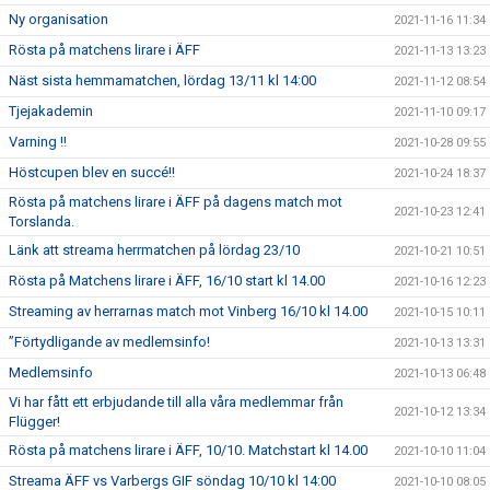
Ny organisation
2021-11-16 11:34
Rösta på matchens lirare i ÄFF
2021-11-13 13:23
Näst sista hemmamatchen, lördag 13/11 kl 14:00
2021-11-12 08:54
Tjejakademin
2021-11-10 09:17
Varning !!
2021-10-28 09:55
Höstcupen blev en succé!!
2021-10-24 18:37
Rösta på matchens lirare i ÄFF på dagens match mot
2021-10-23 12:41
Torslanda.
Länk att streama herrmatchen på lördag 23/10
2021-10-21 10:51
Rösta på Matchens lirare i ÄFF, 16/10 start kl 14.00
2021-10-16 12:23
Streaming av herrarnas match mot Vinberg 16/10 kl 14.00
2021-10-15 10:11
”Förtydligande av medlemsinfo!
2021-10-13 13:31
Medlemsinfo
2021-10-13 06:48
Vi har fått ett erbjudande till alla våra medlemmar från
2021-10-12 13:34
Flügger!
Rösta på matchens lirare i ÄFF, 10/10. Matchstart kl 14.00
2021-10-10 11:04
Streama ÄFF vs Varbergs GIF söndag 10/10 kl 14:00
2021-10-10 08:05