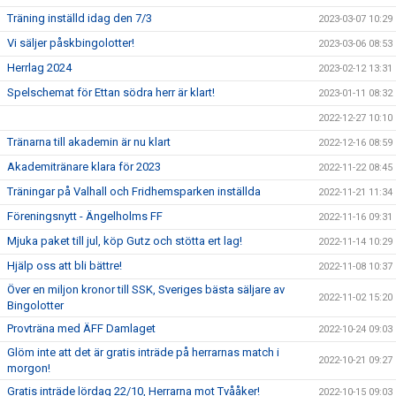
Träning inställd idag den 7/3
2023-03-07 10:29
Vi säljer påskbingolotter!
2023-03-06 08:53
Herrlag 2024
2023-02-12 13:31
Spelschemat för Ettan södra herr är klart!
2023-01-11 08:32
2022-12-27 10:10
Tränarna till akademin är nu klart
2022-12-16 08:59
Akademitränare klara för 2023
2022-11-22 08:45
Träningar på Valhall och Fridhemsparken inställda
2022-11-21 11:34
Föreningsnytt - Ängelholms FF
2022-11-16 09:31
Mjuka paket till jul, köp Gutz och stötta ert lag!
2022-11-14 10:29
Hjälp oss att bli bättre!
2022-11-08 10:37
Över en miljon kronor till SSK, Sveriges bästa säljare av
2022-11-02 15:20
Bingolotter
Provträna med ÄFF Damlaget
2022-10-24 09:03
Glöm inte att det är gratis inträde på herrarnas match i
2022-10-21 09:27
morgon!
Gratis inträde lördag 22/10, Herrarna mot Tvååker!
2022-10-15 09:03