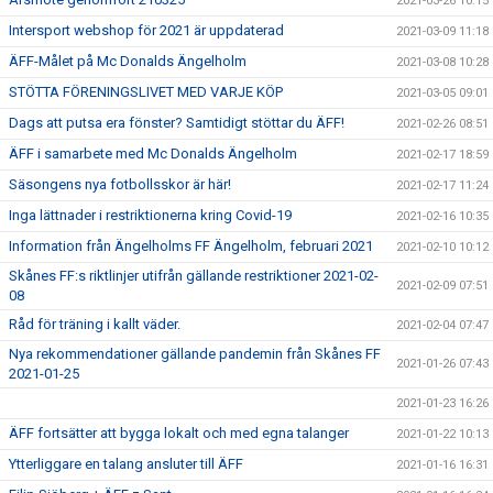
2021-03-26 10:15
Intersport webshop för 2021 är uppdaterad
2021-03-09 11:18
ÄFF-Målet på Mc Donalds Ängelholm
2021-03-08 10:28
STÖTTA FÖRENINGSLIVET MED VARJE KÖP
2021-03-05 09:01
Dags att putsa era fönster? Samtidigt stöttar du ÄFF!
2021-02-26 08:51
ÄFF i samarbete med Mc Donalds Ängelholm
2021-02-17 18:59
Säsongens nya fotbollsskor är här!
2021-02-17 11:24
Inga lättnader i restriktionerna kring Covid-19
2021-02-16 10:35
Information från Ängelholms FF Ängelholm, februari 2021
2021-02-10 10:12
Skånes FF:s riktlinjer utifrån gällande restriktioner 2021-02-
2021-02-09 07:51
08
Råd för träning i kallt väder.
2021-02-04 07:47
Nya rekommendationer gällande pandemin från Skånes FF
2021-01-26 07:43
2021-01-25
2021-01-23 16:26
ÄFF fortsätter att bygga lokalt och med egna talanger
2021-01-22 10:13
Ytterliggare en talang ansluter till ÄFF
2021-01-16 16:31