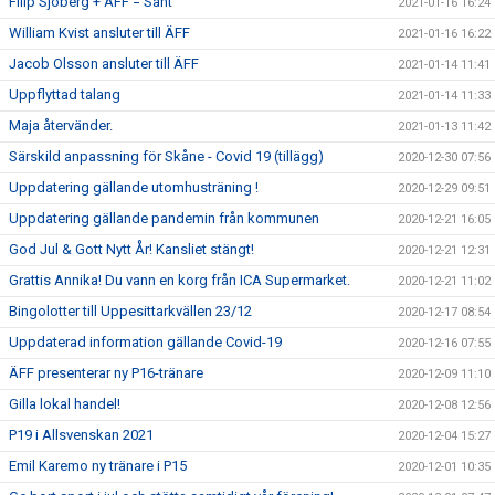
Filip Sjöberg + ÄFF = Sant
2021-01-16 16:24
William Kvist ansluter till ÄFF
2021-01-16 16:22
Jacob Olsson ansluter till ÄFF
2021-01-14 11:41
Uppflyttad talang
2021-01-14 11:33
Maja återvänder.
2021-01-13 11:42
Särskild anpassning för Skåne - Covid 19 (tillägg)
2020-12-30 07:56
Uppdatering gällande utomhusträning !
2020-12-29 09:51
Uppdatering gällande pandemin från kommunen
2020-12-21 16:05
God Jul & Gott Nytt År! Kansliet stängt!
2020-12-21 12:31
Grattis Annika! Du vann en korg från ICA Supermarket.
2020-12-21 11:02
Bingolotter till Uppesittarkvällen 23/12
2020-12-17 08:54
Uppdaterad information gällande Covid-19
2020-12-16 07:55
ÄFF presenterar ny P16-tränare
2020-12-09 11:10
Gilla lokal handel!
2020-12-08 12:56
P19 i Allsvenskan 2021
2020-12-04 15:27
Emil Karemo ny tränare i P15
2020-12-01 10:35