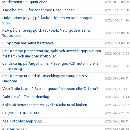
Medlemsinfo augusti 2022
2022-08-05 08:29
Ängelholms FF förlänger med Roar Hansen
2022-07-19 11:08
Halva priset (drygt) på Årskort för resten av säsongen
2022-07-18 14:46
2022!
REA på planteringsjord, Täckbark, Naturgödsel samt
2022-07-18 08:56
Toppdress!
Supporten har semesterstängt!
2022-07-04 08:00
Emil Karemo presenterar sig själv och utvecklingsprojekten
2022-06-29 12:05
för barn- och ungdomsfotbollen.
Landskamp på Ängelholms IP Sveriges F23 möter Indiens
2022-05-26 11:05
damlanslag
Emil Karemo utsedd till Utvecklingsansvarig Barn &
2022-05-06 08:41
Ungdom
Vem är din favorit? Svenningsson/Isaksson eller Di Leva?
2022-04-28 10:11
Guld för vårt Tjejakademilag!
2022-04-25 14:44
Kolla på herrarnas match ikväll? Klicka in på länken
2022-04-22 15:37
P16/06 FUTURE TEAM
2022-04-22 11:02
ÄFF Fotbollscamp 2022
2022-04-20 09:41
Knattepremiär!!
2022-04-16 09:39