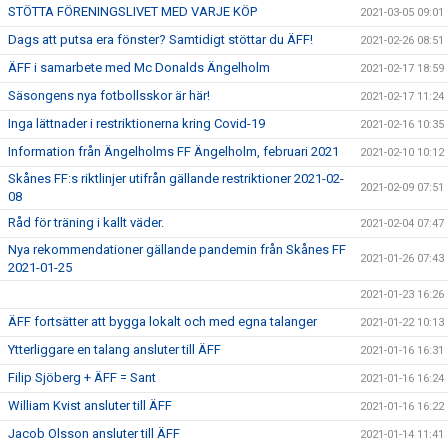
STÖTTA FÖRENINGSLIVET MED VARJE KÖP
2021-03-05 09:01
Dags att putsa era fönster? Samtidigt stöttar du ÄFF!
2021-02-26 08:51
ÄFF i samarbete med Mc Donalds Ängelholm
2021-02-17 18:59
Säsongens nya fotbollsskor är här!
2021-02-17 11:24
Inga lättnader i restriktionerna kring Covid-19
2021-02-16 10:35
Information från Ängelholms FF Ängelholm, februari 2021
2021-02-10 10:12
Skånes FF:s riktlinjer utifrån gällande restriktioner 2021-02-
2021-02-09 07:51
08
Råd för träning i kallt väder.
2021-02-04 07:47
Nya rekommendationer gällande pandemin från Skånes FF
2021-01-26 07:43
2021-01-25
2021-01-23 16:26
ÄFF fortsätter att bygga lokalt och med egna talanger
2021-01-22 10:13
Ytterliggare en talang ansluter till ÄFF
2021-01-16 16:31
Filip Sjöberg + ÄFF = Sant
2021-01-16 16:24
William Kvist ansluter till ÄFF
2021-01-16 16:22
Jacob Olsson ansluter till ÄFF
2021-01-14 11:41