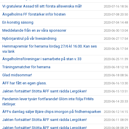
Vi gratulerar Assad till sitt första allsvenska mål!
2020-07-16 18:56
Ängelholms FF förstärker inför hösten
2020-07-08 20:50
En konstig säsong
2020-07-04 14:48
Meddelande från en av våra sponsorer
2020-06-30 13:04
Nybörjarstrul på vår livesändning
2020-06-27 17:54
Hemmapremiär för herrarna lördag 27/6 kl 16.00. Kan ses
2020-06-26 17:54
via länk
Ängelholmsföreningar i samarbete på stan v. 33
2020-06-25 11:39
Träningsmatcher för herrarna
2020-06-18 12:18
Glad midsommar!
2020-06-18 08:56
ÄFF har fått en egen glass.
2020-06-16 13:30
Jakten fortsätter! Stötta ÄFF samt rädda Lergöken!
2020-06-15 13:51
Pandemin lever tyvärr fortfarande! Glöm inte följa FHMs
2020-06-14 20:33
riktlinjer.
ÄFFs damlag säljer Bjäre chips imorgon på fridhemsparken
2020-06-12 14:15
Jakten fortsätter! Stötta ÄFF samt rädda Lergöken!
2020-06-11 08:09
Jakten fortsätter! Stötta ÄFF samt rädda Lergöken!
2020-06-08 08:29