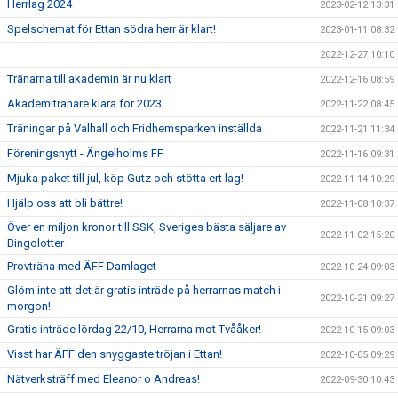
Herrlag 2024
2023-02-12 13:31
Spelschemat för Ettan södra herr är klart!
2023-01-11 08:32
2022-12-27 10:10
Tränarna till akademin är nu klart
2022-12-16 08:59
Akademitränare klara för 2023
2022-11-22 08:45
Träningar på Valhall och Fridhemsparken inställda
2022-11-21 11:34
Föreningsnytt - Ängelholms FF
2022-11-16 09:31
Mjuka paket till jul, köp Gutz och stötta ert lag!
2022-11-14 10:29
Hjälp oss att bli bättre!
2022-11-08 10:37
Över en miljon kronor till SSK, Sveriges bästa säljare av
2022-11-02 15:20
Bingolotter
Provträna med ÄFF Damlaget
2022-10-24 09:03
Glöm inte att det är gratis inträde på herrarnas match i
2022-10-21 09:27
morgon!
Gratis inträde lördag 22/10, Herrarna mot Tvååker!
2022-10-15 09:03
Visst har ÄFF den snyggaste tröjan i Ettan!
2022-10-05 09:29
Nätverksträff med Eleanor o Andreas!
2022-09-30 10:43