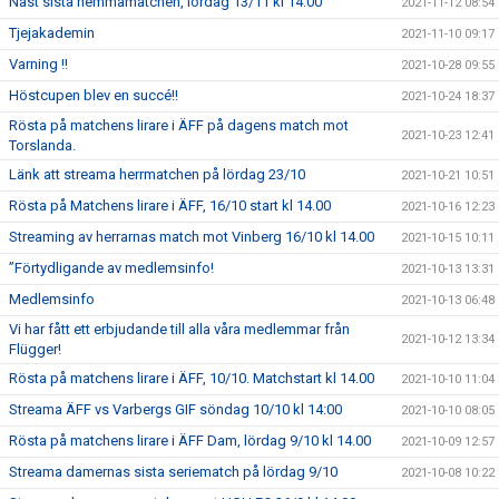
Näst sista hemmamatchen, lördag 13/11 kl 14:00
2021-11-12 08:54
Tjejakademin
2021-11-10 09:17
Varning !!
2021-10-28 09:55
Höstcupen blev en succé!!
2021-10-24 18:37
Rösta på matchens lirare i ÄFF på dagens match mot
2021-10-23 12:41
Torslanda.
Länk att streama herrmatchen på lördag 23/10
2021-10-21 10:51
Rösta på Matchens lirare i ÄFF, 16/10 start kl 14.00
2021-10-16 12:23
Streaming av herrarnas match mot Vinberg 16/10 kl 14.00
2021-10-15 10:11
”Förtydligande av medlemsinfo!
2021-10-13 13:31
Medlemsinfo
2021-10-13 06:48
Vi har fått ett erbjudande till alla våra medlemmar från
2021-10-12 13:34
Flügger!
Rösta på matchens lirare i ÄFF, 10/10. Matchstart kl 14.00
2021-10-10 11:04
Streama ÄFF vs Varbergs GIF söndag 10/10 kl 14:00
2021-10-10 08:05
Rösta på matchens lirare i ÄFF Dam, lördag 9/10 kl 14.00
2021-10-09 12:57
Streama damernas sista seriematch på lördag 9/10
2021-10-08 10:22