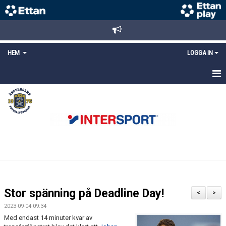
HEM
LOGGA IN
STARTSIDA
NYHETER
ANMÄLAN/REGISTRERING
POLICYS
FÖRKÖP BILJETTER
Stor spänning på Deadline Day!
<
>
LÄNKAR
2023-09-04 09:34
Med endast 14 minuter kvar av