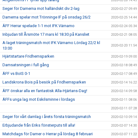
2020-02-28 14:45
Seger för Damerna mot halländskt div 2-lag
2020-02-27 09:49
Damerna spelar mot Trönninge IF på onsdag 26/2
2020-02-25 14:44
ÄFF Herrar spelade 1-1 mot IFK Värnamo
2020-02-24 05:34
Inbjudan till Årsmöte 17 mars kl 18.30 på Kansliet
2020-02-21 08:05
A-laget träningsmatch mot IFK Värnamo Lördag 22/2 kl
2020-02-20 11:54
13:00
Hjärtstartare Fridhemsparken
2020-02-19 09:00
Damsatsningen i full gång
2020-02-18 08:49
ÄFF vs BoIS 0-1
2020-02-17 08:49
Landskrona Bois på besök på Fridhemsparken
2020-02-14 16:22
ÄFF önskar alla en fantastisk Alla-Hjärtans-Dag!
2020-02-14 09:58
ÄFFs unga lag mot Eskilsminne i lördags
2020-02-11 08:06
2020-02-11 07:28
Seger för vårt damlag i årets första träningsmatch
2020-02-10 09:14
Erbjudande från Eriks fönsterputs till alla!
2020-02-07 14:30
Matchdags för Damer o Herrar på lördag 8 februari
2020-02-07 11:22