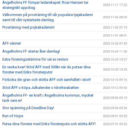
Ängelholms FF förnyar ledarskapet: Roar Hansen tar
2023-11-11 17:22
strategiskt uppdrag
Välkommen på provträning till vår populära tjejakademi
2023-11-06 08:03
samt till vårt nystartade damlag.
Provträning med pojkakademin!
2023-11-02 07:19
2023-11-01 08:01
ÄFF-vänner
2023-10-26 07:49
Ängelholms FF startar åter damlag!
2023-10-24 11:30
Extra föreningsstämma för val av revisor
2023-10-23 13:57
En vecka kvar! Stöd ÄFF med 300kr när du putsar dina
2023-10-23 10:33
fönster med Eriks fönsterputs!
Förboka din gran och stötta ÄFF och samhället i stort!
2023-10-16 09:16
Stöd ÄFF o köpa Julkalender o Idrottsrabatten
2023-10-12 09:56
Ängelholms FF- en kraft i Ängelholms kommun, mycket
2023-09-06 09:19
tack vare er!
Stor spänning på Deadline Day!
2023-09-04 09:34
Run of Hope
2023-09-01 09:33
Putsa dina fönster med Eriks fönsterputs och stötta ÄFF!
2023-07-31 09:52