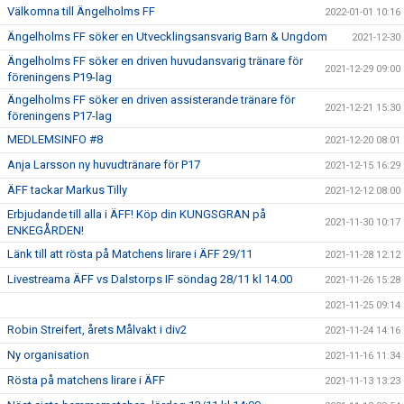
Välkomna till Ängelholms FF
2022-01-01 10:16
Ängelholms FF söker en Utvecklingsansvarig Barn & Ungdom
2021-12-30
Ängelholms FF söker en driven huvudansvarig tränare för
2021-12-29 09:00
föreningens P19-lag
Ängelholms FF söker en driven assisterande tränare för
2021-12-21 15:30
föreningens P17-lag
MEDLEMSINFO #8
2021-12-20 08:01
Anja Larsson ny huvudtränare för P17
2021-12-15 16:29
ÄFF tackar Markus Tilly
2021-12-12 08:00
Erbjudande till alla i ÄFF! Köp din KUNGSGRAN på
2021-11-30 10:17
ENKEGÅRDEN!
Länk till att rösta på Matchens lirare i ÄFF 29/11
2021-11-28 12:12
Livestreama ÄFF vs Dalstorps IF söndag 28/11 kl 14.00
2021-11-26 15:28
2021-11-25 09:14
Robin Streifert, årets Målvakt i div2
2021-11-24 14:16
Ny organisation
2021-11-16 11:34
Rösta på matchens lirare i ÄFF
2021-11-13 13:23