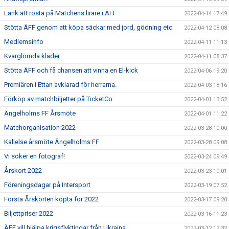
Länk att rösta på Matchens lirare i ÄFF
2022-04-14 17:49
Stötta ÄFF genom att köpa säckar med jord, gödning etc
2022-04-12 08:08
Medlemsinfo
2022-04-11 11:13
Kvarglömda kläder
2022-04-11 08:37
Stötta ÄFF och få chansen att vinna en El-kick
2022-04-06 19:20
Premiären i Ettan avklarad för herrarna.
2022-04-03 18:16
Förköp av matchbiljetter på TicketCo
2022-04-01 13:52
Ängelholms FF Årsmöte
2022-04-01 11:22
Matchorganisation 2022
2022-03-28 10:00
Kallelse årsmöte Ängelholms FF
2022-03-28 09:08
Vi söker en fotograf!
2022-03-24 09:49
Årskort 2022
2022-03-23 10:01
Föreningsdagar på Intersport
2022-03-19 07:52
Första Årskorten köpta för 2022
2022-03-17 09:20
Biljettpriser 2022
2022-03-16 11:23
ÄFF vill hjälpa krigsflyktingar från Ukraina
2022-03-12 12:32