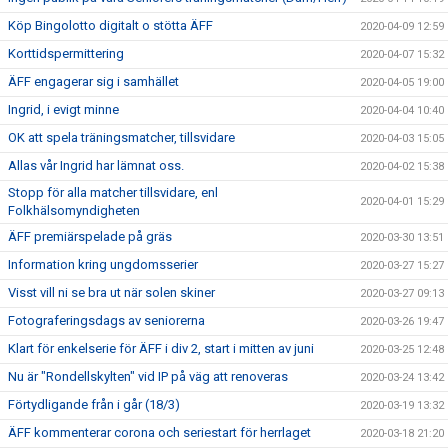
Köp Bingolotto digitalt o stötta ÄFF
2020-04-09 12:59
Korttidspermittering
2020-04-07 15:32
ÄFF engagerar sig i samhället
2020-04-05 19:00
Ingrid, i evigt minne
2020-04-04 10:40
OK att spela träningsmatcher, tillsvidare
2020-04-03 15:05
Allas vår Ingrid har lämnat oss.
2020-04-02 15:38
Stopp för alla matcher tillsvidare, enl
2020-04-01 15:29
Folkhälsomyndigheten
ÄFF premiärspelade på gräs
2020-03-30 13:51
Information kring ungdomsserier
2020-03-27 15:27
Visst vill ni se bra ut när solen skiner
2020-03-27 09:13
Fotograferingsdags av seniorerna
2020-03-26 19:47
Klart för enkelserie för ÄFF i div 2, start i mitten av juni
2020-03-25 12:48
Nu är "Rondellskylten" vid IP på väg att renoveras
2020-03-24 13:42
Förtydligande från i går (18/3)
2020-03-19 13:32
ÄFF kommenterar corona och seriestart för herrlaget
2020-03-18 21:20