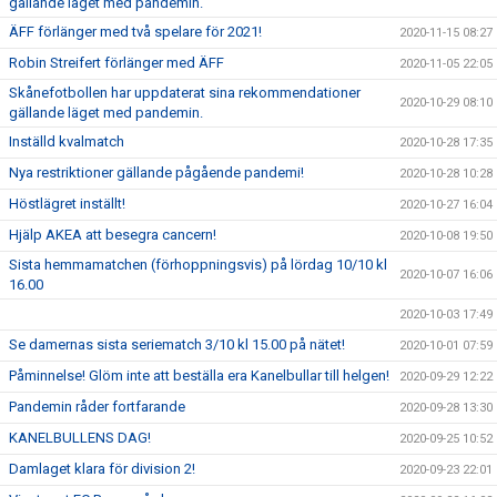
gällande läget med pandemin.
ÄFF förlänger med två spelare för 2021!
2020-11-15 08:27
Robin Streifert förlänger med ÄFF
2020-11-05 22:05
Skånefotbollen har uppdaterat sina rekommendationer
2020-10-29 08:10
gällande läget med pandemin.
Inställd kvalmatch
2020-10-28 17:35
Nya restriktioner gällande pågående pandemi!
2020-10-28 10:28
Höstlägret inställt!
2020-10-27 16:04
Hjälp AKEA att besegra cancern!
2020-10-08 19:50
Sista hemmamatchen (förhoppningsvis) på lördag 10/10 kl
2020-10-07 16:06
16.00
2020-10-03 17:49
Se damernas sista seriematch 3/10 kl 15.00 på nätet!
2020-10-01 07:59
Påminnelse! Glöm inte att beställa era Kanelbullar till helgen!
2020-09-29 12:22
Pandemin råder fortfarande
2020-09-28 13:30
KANELBULLENS DAG!
2020-09-25 10:52
Damlaget klara för division 2!
2020-09-23 22:01