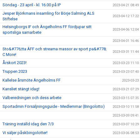
Söndag - 23 april - kl. 16.00 på IP
2023-04-21 08:49
Jesper Björkmans insamling för Börje Salming ALS
2023-04-12 17:22
Stiftelse
Helsingborgs IF och Ängelholms FF fördjupar sitt
2023-04-06 12:04
sportsliga samarbete
2023-04-01 16:46
Sto&#776;tta ÄFF och streama massor av sport pa&#778;
2023-03-31 11:44
C More!
Årskort 2023!
2023-03-23 11:10
Truppen 2023
2023-03-23 07:40
Kallelse årsmöte Ängelholms FF
2023-03-23
Kansliet stängt idag!
2023-03-21 07:29
Valberedningen och dess arbete
2023-03-15 07:35
Sportadmin Försäljningsguide - Medlemmar (Bingolotto)
2023-03-10 11:58
2023-03-09 09:41
Träning inställd idag den 7/3
2023-03-07 10:29
Vi säljer påskbingolotter!
2023-03-06 08:53