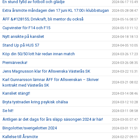
En stund fylld av fotboll och glädje
2024-06-17 15:49
Extra årsmöte måndagen den 17 juni KL 17:00 i klubbstugan
2024-05-28 08:47
ÄFF &#128155; Drivkraft, bli mentor du också
2024-05-16 08:57
Cupvinster för F14 och F15
2024-05-13 11:12
Nytt ansikte på kansliet
2024-04-18 18:13
Stand Up på HUS 57
2024-04-05 10:05
Köp din 50/50 lott här redan innan match
2024-03-26 17:23
Premiärvecka!
2024-03-26 08:35
Jens Magnusson klar för Allsvenska Västerås SK
2024-03-22 15:31
Karl Gunnarsson lämnar ÄFF för Allsvenskan – Skriver
2024-03-21 08:02
kontrakt med Västerås SK
Kansliet stängt!
2024-03-14 08:46
Bryta tystnaden kring psykisk ohälsa
2024-03-12 10:28
Se hit!
2024-03-11 08:58
Äntligen är det dags för års släpp säsongen 2024 är här!
2024-03-05 07:47
Bingolotter/sverigelotten 2024
2024-03-01 11:51
Kallelse till Årsmöte
2024-02-27 09:11