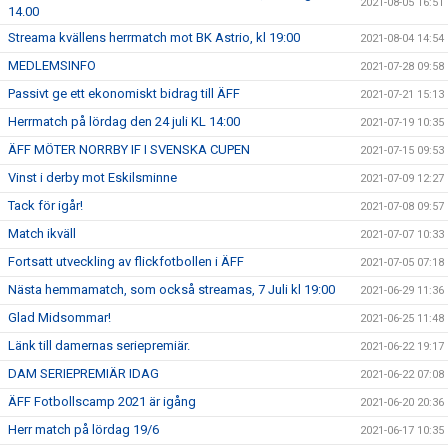
2021-08-05 16:51
14.00
Streama kvällens herrmatch mot BK Astrio, kl 19:00
2021-08-04 14:54
MEDLEMSINFO
2021-07-28 09:58
Passivt ge ett ekonomiskt bidrag till ÄFF
2021-07-21 15:13
Herrmatch på lördag den 24 juli KL 14:00
2021-07-19 10:35
ÄFF MÖTER NORRBY IF I SVENSKA CUPEN
2021-07-15 09:53
Vinst i derby mot Eskilsminne
2021-07-09 12:27
Tack för igår!
2021-07-08 09:57
Match ikväll
2021-07-07 10:33
Fortsatt utveckling av flickfotbollen i ÄFF
2021-07-05 07:18
Nästa hemmamatch, som också streamas, 7 Juli kl 19:00
2021-06-29 11:36
Glad Midsommar!
2021-06-25 11:48
Länk till damernas seriepremiär.
2021-06-22 19:17
DAM SERIEPREMIÄR IDAG
2021-06-22 07:08
ÄFF Fotbollscamp 2021 är igång
2021-06-20 20:36
Herr match på lördag 19/6
2021-06-17 10:35