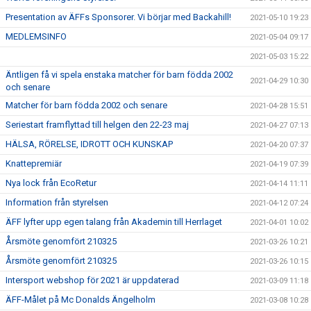
Presentation av ÄFFs Sponsorer. Vi börjar med Backahill!
2021-05-10 19:23
MEDLEMSINFO
2021-05-04 09:17
2021-05-03 15:22
Äntligen få vi spela enstaka matcher för barn födda 2002
2021-04-29 10:30
och senare
Matcher för barn födda 2002 och senare
2021-04-28 15:51
Seriestart framflyttad till helgen den 22-23 maj
2021-04-27 07:13
HÄLSA, RÖRELSE, IDROTT OCH KUNSKAP
2021-04-20 07:37
Knattepremiär
2021-04-19 07:39
Nya lock från EcoRetur
2021-04-14 11:11
Information från styrelsen
2021-04-12 07:24
ÄFF lyfter upp egen talang från Akademin till Herrlaget
2021-04-01 10:02
Årsmöte genomfört 210325
2021-03-26 10:21
Årsmöte genomfört 210325
2021-03-26 10:15
Intersport webshop för 2021 är uppdaterad
2021-03-09 11:18
ÄFF-Målet på Mc Donalds Ängelholm
2021-03-08 10:28