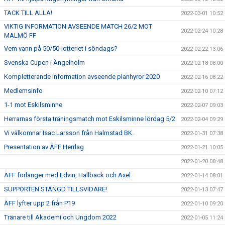
TACK TILL ALLA!
2022-03-01 10:52
VIKTIG INFORMATION AVSEENDE MATCH 26/2 MOT
2022-02-24 10:28
MALMÖ FF
Vem vann på 50/50-lotteriet i söndags?
2022-02-22 13:06
Svenska Cupen i Ängelholm
2022-02-18 08:00
Kompletterande information avseende planhyror 2020
2022-02-16 08:22
Medlemsinfo
2022-02-10 07:12
1-1 mot Eskilsminne
2022-02-07 09:03
Herrarnas första träningsmatch mot Eskilsminne lördag 5/2
2022-02-04 09:29
Vi välkomnar Isac Larsson från Halmstad BK.
2022-01-31 07:38
Presentation av ÄFF Herrlag
2022-01-21 10:05
2022-01-20 08:48
ÄFF förlänger med Edvin, Hallbäck och Axel
2022-01-14 08:01
SUPPORTEN STÄNGD TILLSVIDARE!
2022-01-13 07:47
ÄFF lyfter upp 2 från P19
2022-01-10 09:20
Tränare till Akademi och Ungdom 2022
2022-01-05 11:24