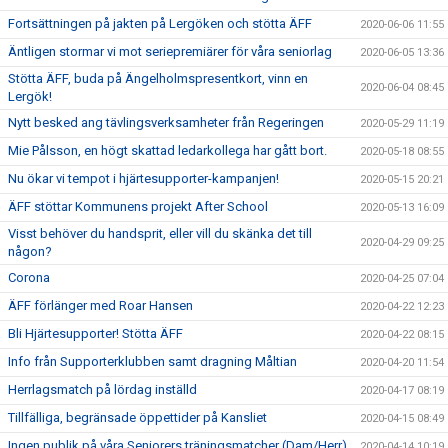
Fortsättningen på jakten på Lergöken och stötta ÄFF
2020-06-06 11:55
Äntligen stormar vi mot seriepremiärer för våra seniorlag
2020-06-05 13:36
Stötta ÄFF, buda på Ängelholmspresentkort, vinn en
2020-06-04 08:45
Lergök!
Nytt besked ang tävlingsverksamheter från Regeringen
2020-05-29 11:19
Mie Pålsson, en högt skattad ledarkollega har gått bort.
2020-05-18 08:55
Nu ökar vi tempot i hjärtesupporter-kampanjen!
2020-05-15 20:21
ÄFF stöttar Kommunens projekt After School
2020-05-13 16:09
Visst behöver du handsprit, eller vill du skänka det till
2020-04-29 09:25
någon?
Corona
2020-04-25 07:04
ÄFF förlänger med Roar Hansen
2020-04-22 12:23
Bli Hjärtesupporter! Stötta ÄFF
2020-04-22 08:15
Info från Supporterklubben samt dragning Måltian
2020-04-20 11:54
Herrlagsmatch på lördag inställd
2020-04-17 08:19
Tillfälliga, begränsade öppettider på Kansliet
2020-04-15 08:49
Ingen publik på våra Seniorers träningsmatcher (Dam/Herr)
2020-04-14 10:19