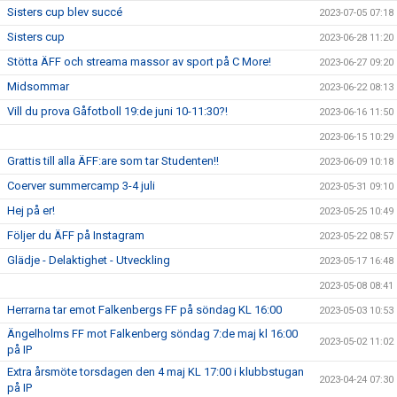
Sisters cup blev succé
2023-07-05 07:18
Sisters cup
2023-06-28 11:20
Stötta ÄFF och streama massor av sport på C More!
2023-06-27 09:20
Midsommar
2023-06-22 08:13
Vill du prova Gåfotboll 19:de juni 10-11:30?!
2023-06-16 11:50
2023-06-15 10:29
Grattis till alla ÄFF:are som tar Studenten!!
2023-06-09 10:18
Coerver summercamp 3-4 juli
2023-05-31 09:10
Hej på er!
2023-05-25 10:49
Följer du ÄFF på Instagram
2023-05-22 08:57
Glädje - Delaktighet - Utveckling
2023-05-17 16:48
2023-05-08 08:41
Herrarna tar emot Falkenbergs FF på söndag KL 16:00
2023-05-03 10:53
Ängelholms FF mot Falkenberg söndag 7:de maj kl 16:00
2023-05-02 11:02
på IP
Extra årsmöte torsdagen den 4 maj KL 17:00 i klubbstugan
2023-04-24 07:30
på IP