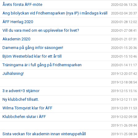
Årets första ÄFF-möte
2020-02-06 13:26
Ang bilolyckan vid Fridhemsparken (nya IP) i måndags kväll
2020-02-04 20:37
ÄFF Herrlag 2020
2020-01-28 12:02
Vill du vara med om en upplevelse för livet?
2020-01-27 08:41
Akademin 2020
2020-01-21 07:31
Damerna på gång inför säsongen!
2020-01-15 20:36
Björn Westerblad klar för ett år till
2020-01-15 10:46
Träningarna är i full gång på Fridhemsparken
2020-01-14 11:17
Julhälsning!
2019-12-20 07:42
2019-12-18 08:54
3:e advent=3 stjärnor
2019-12-15 15:16
Ny klubbchef tillsatt.
2019-12-12 11:59
Wilma Törnqvist klar för ÄFF
2019-12-09 11:53
Klubbchefen slutar i ÄFF
2019-12-02 09:58
2019-11-26 09:44
Sista veckan för akademin innan vinteruppehåll
2019-11-25 08:34