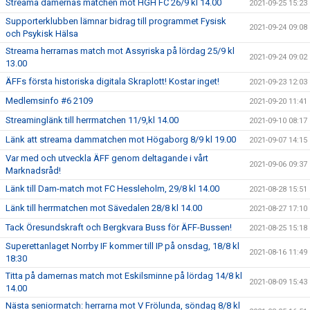
Streama damernas matchen mot HGH FC 26/9 kl 14.00
2021-09-25 15:23
Supporterklubben lämnar bidrag till programmet Fysisk
2021-09-24 09:08
och Psykisk Hälsa
Streama herrarnas match mot Assyriska på lördag 25/9 kl
2021-09-24 09:02
13.00
ÄFFs första historiska digitala Skraplott! Kostar inget!
2021-09-23 12:03
Medlemsinfo #6 2109
2021-09-20 11:41
Streaminglänk till herrmatchen 11/9,kl 14.00
2021-09-10 08:17
Länk att streama dammatchen mot Högaborg 8/9 kl 19.00
2021-09-07 14:15
Var med och utveckla ÄFF genom deltagande i vårt
2021-09-06 09:37
Marknadsråd!
Länk till Dam-match mot FC Hessleholm, 29/8 kl 14.00
2021-08-28 15:51
Länk till herrmatchen mot Sävedalen 28/8 kl 14.00
2021-08-27 17:10
Tack Öresundskraft och Bergkvara Buss för ÄFF-Bussen!
2021-08-25 15:18
Superettanlaget Norrby IF kommer till IP på onsdag, 18/8 kl
2021-08-16 11:49
18:30
Titta på damernas match mot Eskilsminne på lördag 14/8 kl
2021-08-09 15:43
14.00
Nästa seniormatch: herrarna mot V Frölunda, söndag 8/8 kl