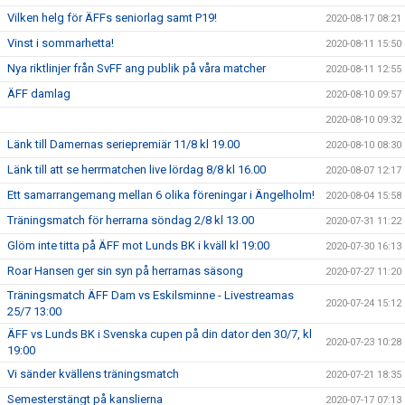
Vilken helg för ÄFFs seniorlag samt P19!
2020-08-17 08:21
Vinst i sommarhetta!
2020-08-11 15:50
Nya riktlinjer från SvFF ang publik på våra matcher
2020-08-11 12:55
ÄFF damlag
2020-08-10 09:57
2020-08-10 09:32
Länk till Damernas seriepremiär 11/8 kl 19.00
2020-08-10 08:30
Länk till att se herrmatchen live lördag 8/8 kl 16.00
2020-08-07 12:17
Ett samarrangemang mellan 6 olika föreningar i Ängelholm!
2020-08-04 15:58
Träningsmatch för herrarna söndag 2/8 kl 13.00
2020-07-31 11:22
Glöm inte titta på ÄFF mot Lunds BK i kväll kl 19:00
2020-07-30 16:13
Roar Hansen ger sin syn på herrarnas säsong
2020-07-27 11:20
Träningsmatch ÄFF Dam vs Eskilsminne - Livestreamas
2020-07-24 15:12
25/7 13:00
ÄFF vs Lunds BK i Svenska cupen på din dator den 30/7, kl
2020-07-23 10:28
19:00
Vi sänder kvällens träningsmatch
2020-07-21 18:35
Semesterstängt på kanslierna
2020-07-17 07:13