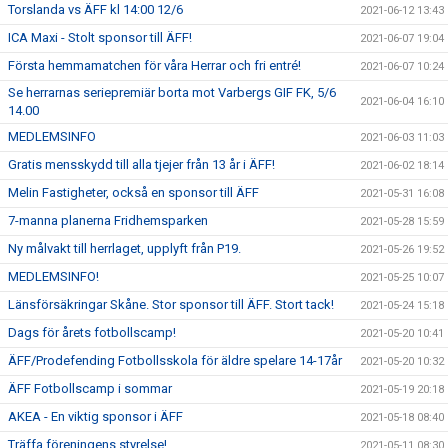
Torslanda vs ÄFF kl 14:00 12/6
2021-06-12 13:43
ICA Maxi - Stolt sponsor till ÄFF!
2021-06-07 19:04
Första hemmamatchen för våra Herrar och fri entré!
2021-06-07 10:24
Se herrarnas seriepremiär borta mot Varbergs GIF FK, 5/6
2021-06-04 16:10
14.00
MEDLEMSINFO
2021-06-03 11:03
Gratis mensskydd till alla tjejer från 13 år i ÄFF!
2021-06-02 18:14
Melin Fastigheter, också en sponsor till ÄFF
2021-05-31 16:08
7-manna planerna Fridhemsparken
2021-05-28 15:59
Ny målvakt till herrlaget, upplyft från P19.
2021-05-26 19:52
MEDLEMSINFO!
2021-05-25 10:07
Länsförsäkringar Skåne. Stor sponsor till ÄFF. Stort tack!
2021-05-24 15:18
Dags för årets fotbollscamp!
2021-05-20 10:41
ÄFF/Prodefending Fotbollsskola för äldre spelare 14-17år
2021-05-20 10:32
ÄFF Fotbollscamp i sommar
2021-05-19 20:18
AKEA - En viktig sponsor i ÄFF
2021-05-18 08:40
Träffa föreningens styrelse!
2021-05-11 08:30