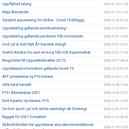
Uppflyttad talang
2021-01-14 11:33
Maja återvänder.
2021-01-13 11:42
Särskild anpassning för Skåne - Covid 19 (tillägg)
2020-12-30 07:56
Uppdatering gällande utomhusträning !
2020-12-29 09:51
Uppdatering gällande pandemin från kommunen
2020-12-21 16:05
God Jul & Gott Nytt År! Kansliet stängt!
2020-12-21 12:31
Grattis Annika! Du vann en korg från ICA Supermarket.
2020-12-21 11:02
Bingolotter till Uppesittarkvällen 23/12
2020-12-17 08:54
Uppdaterad information gällande Covid-19
2020-12-16 07:55
ÄFF presenterar ny P16-tränare
2020-12-09 11:10
Gilla lokal handel!
2020-12-08 12:56
P19 i Allsvenskan 2021
2020-12-04 15:27
Emil Karemo ny tränare i P15
2020-12-01 10:35
Ge bort sport i jul och stötta samtidigt vår förening!
2020-12-01 07:47
Bygget för 2021 fortsätter!
2020-11-22 08:33
Skånefotbollen har uppdaterat sina rekommendationer
2020-11-18 10:53