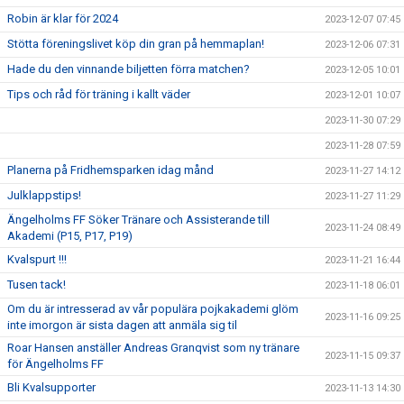
Robin är klar för 2024
2023-12-07 07:45
Stötta föreningslivet köp din gran på hemmaplan!
2023-12-06 07:31
Hade du den vinnande biljetten förra matchen?
2023-12-05 10:01
Tips och råd för träning i kallt väder
2023-12-01 10:07
2023-11-30 07:29
2023-11-28 07:59
Planerna på Fridhemsparken idag månd
2023-11-27 14:12
Julklappstips!
2023-11-27 11:29
Ängelholms FF Söker Tränare och Assisterande till
2023-11-24 08:49
Akademi (P15, P17, P19)
Kvalspurt !!!
2023-11-21 16:44
Tusen tack!
2023-11-18 06:01
Om du är intresserad av vår populära pojkakademi glöm
2023-11-16 09:25
inte imorgon är sista dagen att anmäla sig til
Roar Hansen anställer Andreas Granqvist som ny tränare
2023-11-15 09:37
för Ängelholms FF
Bli Kvalsupporter
2023-11-13 14:30