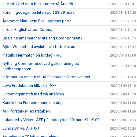
Lite info vad som beslutades på Årsmötet!
2020-03-18 15:41
Föreningsdagar på Intersport 23-29 mars
2020-03-18 10:30
Årsmötet klart! Vem fick Lappens pris?
2020-03-17 20:33
Info in English about Corona
2020-03-16 14:16
Spela hemmamatcher ute ang Coronaviruset?
2020-03-16 10:15
Björn Westerblad avslutar sin fotbollskarriär
2020-03-14 13:32
Inställd Herrmatch på lördag 14/3
2020-03-13 12:00
Nytt ang Coronaviruset vad gäller träning på
2020-03-13 10:18
Fridhemsparken
Information om hur vi i ÄFF hanterar Coronaviruset
2020-03-11 12:03
Love Fredriksson tillbaka i ÄFF
2020-03-09 15:18
En träningsmatch med två ansikten
2020-03-08 15:10
Kansliet på Fridhemsparken stängt
2020-03-06 11:30
ÄFF förstärker ledarstaben
2020-03-06 11:26
Lokalderby Vejby - ÄFF på tisdag den 10 mars KL 19.00
2020-03-04 07:24
Lunds BK vs. ÄFF 0-1
2020-03-02 10:24
Ängelholms FF lyfter upp talang