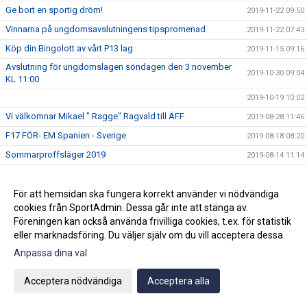
Ge bort en sportig dröm!
2019-11-22 09:50
Vinnarna på ungdomsavslutningens tipspromenad
2019-11-22 07:43
Köp din Bingolott av vårt P13 lag
2019-11-15 09:16
Avslutning för ungdomslagen söndagen den 3 november
2019-10-30 09:04
KL 11:00
2019-10-19 10:02
Vi välkomnar Mikael " Ragge" Ragvald till ÄFF
2019-08-28 11:46
F17 FÖR- EM Spanien - Sverige
2019-08-18 08:20
Sommarproffsläger 2019
2019-08-14 11:14
Vinnare i 50/50 lotteriet 11/8
2019-08-14 10:21
ÄFF söker matchsekreterare
För att hemsidan ska fungera korrekt använder vi nödvändiga
2019-08-14 10:18
cookies från SportAdmin. Dessa går inte att stänga av.
Angående gårdagens match i P19-Allsvenskan
2019-08-11 11:42
Föreningen kan också använda frivilliga cookies, t.ex. för statistik
Kalle är på semester
2019-08-10 09:14
eller marknadsföring. Du väljer själv om du vill acceptera dessa.
Klubbchefen Helena Wennerström presenterar sig
2019-08-07 08:52
Anpassa dina val
FitLine är ny samarbetspartner
2019-08-03 14:21
Acceptera nödvändiga
Acceptera alla
ÄFF söker matchsekreterare
2019-08-01 13:00