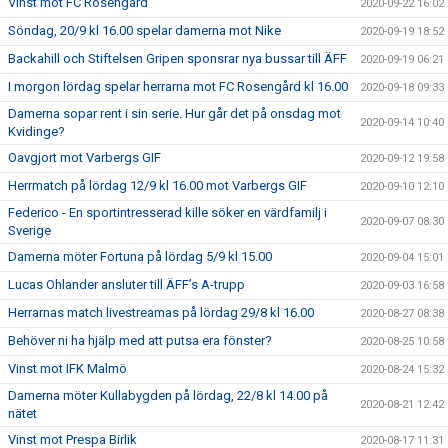
Vinst mot FC Rosengård
2020-09-22 16:02
Söndag, 20/9 kl 16.00 spelar damerna mot Nike
2020-09-19 18:52
Backahill och Stiftelsen Gripen sponsrar nya bussar till ÄFF
2020-09-19 06:21
I morgon lördag spelar herrarna mot FC Rosengård kl 16.00
2020-09-18 09:33
Damerna sopar rent i sin serie. Hur går det på onsdag mot
2020-09-14 10:40
Kvidinge?
Oavgjort mot Varbergs GIF
2020-09-12 19:58
Herrmatch på lördag 12/9 kl 16.00 mot Varbergs GIF
2020-09-10 12:10
Federico - En sportintresserad kille söker en värdfamilj i
2020-09-07 08:30
Sverige
Damerna möter Fortuna på lördag 5/9 kl 15.00
2020-09-04 15:01
Lucas Ohlander ansluter till ÄFF’s A-trupp
2020-09-03 16:58
Herrarnas match livestreamas på lördag 29/8 kl 16.00
2020-08-27 08:38
Behöver ni ha hjälp med att putsa era fönster?
2020-08-25 10:58
Vinst mot IFK Malmö
2020-08-24 15:32
Damerna möter Kullabygden på lördag, 22/8 kl 14.00 på
2020-08-21 12:42
nätet
Vinst mot Prespa Birlik
2020-08-17 11:31