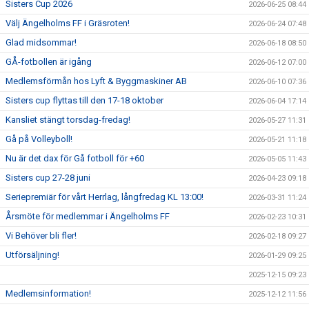
Sisters Cup 2026
2026-06-25 08:44
Välj Ängelholms FF i Gräsroten!
2026-06-24 07:48
Glad midsommar!
2026-06-18 08:50
GÅ-fotbollen är igång
2026-06-12 07:00
Medlemsförmån hos Lyft & Byggmaskiner AB
2026-06-10 07:36
Sisters cup flyttas till den 17-18 oktober
2026-06-04 17:14
Kansliet stängt torsdag-fredag!
2026-05-27 11:31
Gå på Volleyboll!
2026-05-21 11:18
Nu är det dax för Gå fotboll för +60
2026-05-05 11:43
Sisters cup 27-28 juni
2026-04-23 09:18
Seriepremiär för vårt Herrlag, långfredag KL 13:00!
2026-03-31 11:24
Årsmöte för medlemmar i Ängelholms FF
2026-02-23 10:31
Vi Behöver bli fler!
2026-02-18 09:27
Utförsäljning!
2026-01-29 09:25
2025-12-15 09:23
Medlemsinformation!
2025-12-12 11:56