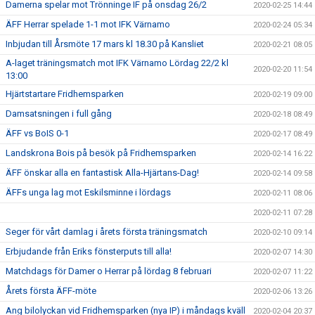
Damerna spelar mot Trönninge IF på onsdag 26/2
2020-02-25 14:44
ÄFF Herrar spelade 1-1 mot IFK Värnamo
2020-02-24 05:34
Inbjudan till Årsmöte 17 mars kl 18.30 på Kansliet
2020-02-21 08:05
A-laget träningsmatch mot IFK Värnamo Lördag 22/2 kl
2020-02-20 11:54
13:00
Hjärtstartare Fridhemsparken
2020-02-19 09:00
Damsatsningen i full gång
2020-02-18 08:49
ÄFF vs BoIS 0-1
2020-02-17 08:49
Landskrona Bois på besök på Fridhemsparken
2020-02-14 16:22
ÄFF önskar alla en fantastisk Alla-Hjärtans-Dag!
2020-02-14 09:58
ÄFFs unga lag mot Eskilsminne i lördags
2020-02-11 08:06
2020-02-11 07:28
Seger för vårt damlag i årets första träningsmatch
2020-02-10 09:14
Erbjudande från Eriks fönsterputs till alla!
2020-02-07 14:30
Matchdags för Damer o Herrar på lördag 8 februari
2020-02-07 11:22
Årets första ÄFF-möte
2020-02-06 13:26
Ang bilolyckan vid Fridhemsparken (nya IP) i måndags kväll
2020-02-04 20:37