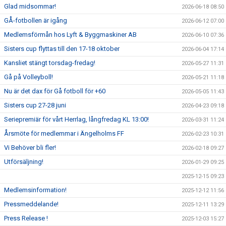
Glad midsommar!
2026-06-18 08:50
GÅ-fotbollen är igång
2026-06-12 07:00
Medlemsförmån hos Lyft & Byggmaskiner AB
2026-06-10 07:36
Sisters cup flyttas till den 17-18 oktober
2026-06-04 17:14
Kansliet stängt torsdag-fredag!
2026-05-27 11:31
Gå på Volleyboll!
2026-05-21 11:18
Nu är det dax för Gå fotboll för +60
2026-05-05 11:43
Sisters cup 27-28 juni
2026-04-23 09:18
Seriepremiär för vårt Herrlag, långfredag KL 13:00!
2026-03-31 11:24
Årsmöte för medlemmar i Ängelholms FF
2026-02-23 10:31
Vi Behöver bli fler!
2026-02-18 09:27
Utförsäljning!
2026-01-29 09:25
2025-12-15 09:23
Medlemsinformation!
2025-12-12 11:56
Pressmeddelande!
2025-12-11 13:29
Press Release !
2025-12-03 15:27