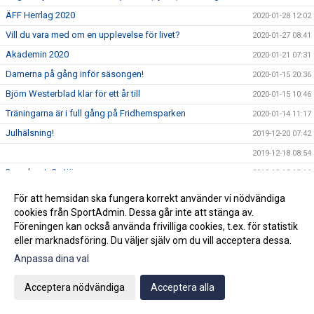
ÄFF Herrlag 2020
2020-01-28 12:02
Vill du vara med om en upplevelse för livet?
2020-01-27 08:41
Akademin 2020
2020-01-21 07:31
Damerna på gång inför säsongen!
2020-01-15 20:36
Björn Westerblad klar för ett år till
2020-01-15 10:46
Träningarna är i full gång på Fridhemsparken
2020-01-14 11:17
Julhälsning!
2019-12-20 07:42
2019-12-18 08:54
3:e advent=3 stjärnor
2019-12-15 15:16
Ny klubbchef tillsatt.
2019-12-12 11:59
För att hemsidan ska fungera korrekt använder vi nödvändiga
Wilma Törnqvist klar för ÄFF
cookies från SportAdmin. Dessa går inte att stänga av.
2019-12-09 11:53
Föreningen kan också använda frivilliga cookies, t.ex. för statistik
Klubbchefen slutar i ÄFF
2019-12-02 09:58
eller marknadsföring. Du väljer själv om du vill acceptera dessa.
2019-11-26 09:44
Anpassa dina val
Sista veckan för akademin innan vinteruppehåll
2019-11-25 08:34
Acceptera nödvändiga
Acceptera alla
Ge bort en sportig dröm!
2019-11-22 09:50
Vinnarna på ungdomsavslutningens tipspromenad
2019-11-22 07:43