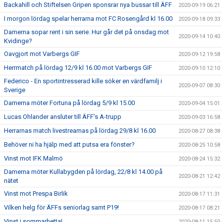
Backahill och Stiftelsen Gripen sponsrar nya bussar till ÄFF
2020-09-19 06:21
I morgon lördag spelar herrarna mot FC Rosengård kl 16.00
2020-09-18 09:33
Damerna sopar rent i sin serie. Hur går det på onsdag mot
2020-09-14 10:40
Kvidinge?
Oavgjort mot Varbergs GIF
2020-09-12 19:58
Herrmatch på lördag 12/9 kl 16.00 mot Varbergs GIF
2020-09-10 12:10
Federico - En sportintresserad kille söker en värdfamilj i
2020-09-07 08:30
Sverige
Damerna möter Fortuna på lördag 5/9 kl 15.00
2020-09-04 15:01
Lucas Ohlander ansluter till ÄFF’s A-trupp
2020-09-03 16:58
Herrarnas match livestreamas på lördag 29/8 kl 16.00
2020-08-27 08:38
Behöver ni ha hjälp med att putsa era fönster?
2020-08-25 10:58
Vinst mot IFK Malmö
2020-08-24 15:32
Damerna möter Kullabygden på lördag, 22/8 kl 14.00 på
2020-08-21 12:42
nätet
Vinst mot Prespa Birlik
2020-08-17 11:31
Vilken helg för ÄFFs seniorlag samt P19!
2020-08-17 08:21
Vinst i sommarhetta!
2020-08-11 15:50