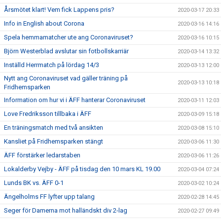
Årsmötet klart! Vem fick Lappens pris?
2020-03-17 20:33
Info in English about Corona
2020-03-16 14:16
Spela hemmamatcher ute ang Coronaviruset?
2020-03-16 10:15
Björn Westerblad avslutar sin fotbollskarriär
2020-03-14 13:32
Inställd Herrmatch på lördag 14/3
2020-03-13 12:00
Nytt ang Coronaviruset vad gäller träning på
2020-03-13 10:18
Fridhemsparken
Information om hur vi i ÄFF hanterar Coronaviruset
2020-03-11 12:03
Love Fredriksson tillbaka i ÄFF
2020-03-09 15:18
En träningsmatch med två ansikten
2020-03-08 15:10
Kansliet på Fridhemsparken stängt
2020-03-06 11:30
ÄFF förstärker ledarstaben
2020-03-06 11:26
Lokalderby Vejby - ÄFF på tisdag den 10 mars KL 19.00
2020-03-04 07:24
Lunds BK vs. ÄFF 0-1
2020-03-02 10:24
Ängelholms FF lyfter upp talang
2020-02-28 14:45
Seger för Damerna mot halländskt div 2-lag
2020-02-27 09:49