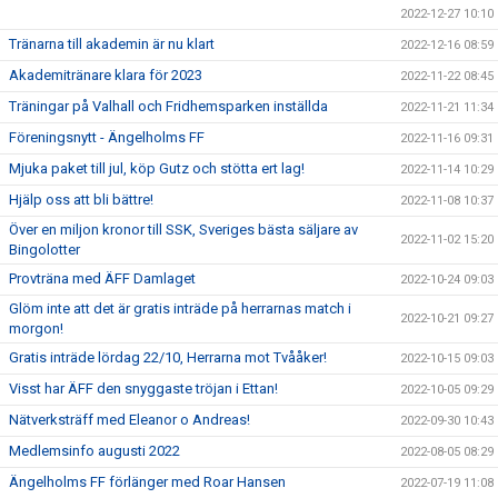
2022-12-27 10:10
Tränarna till akademin är nu klart
2022-12-16 08:59
Akademitränare klara för 2023
2022-11-22 08:45
Träningar på Valhall och Fridhemsparken inställda
2022-11-21 11:34
Föreningsnytt - Ängelholms FF
2022-11-16 09:31
Mjuka paket till jul, köp Gutz och stötta ert lag!
2022-11-14 10:29
Hjälp oss att bli bättre!
2022-11-08 10:37
Över en miljon kronor till SSK, Sveriges bästa säljare av
2022-11-02 15:20
Bingolotter
Provträna med ÄFF Damlaget
2022-10-24 09:03
Glöm inte att det är gratis inträde på herrarnas match i
2022-10-21 09:27
morgon!
Gratis inträde lördag 22/10, Herrarna mot Tvååker!
2022-10-15 09:03
Visst har ÄFF den snyggaste tröjan i Ettan!
2022-10-05 09:29
Nätverksträff med Eleanor o Andreas!
2022-09-30 10:43
Medlemsinfo augusti 2022
2022-08-05 08:29
Ängelholms FF förlänger med Roar Hansen
2022-07-19 11:08