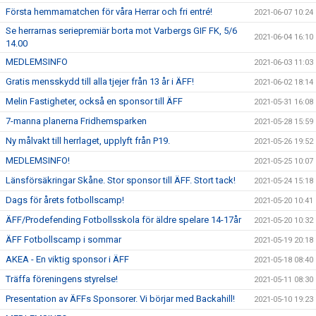
Första hemmamatchen för våra Herrar och fri entré!
2021-06-07 10:24
Se herrarnas seriepremiär borta mot Varbergs GIF FK, 5/6
2021-06-04 16:10
14.00
MEDLEMSINFO
2021-06-03 11:03
Gratis mensskydd till alla tjejer från 13 år i ÄFF!
2021-06-02 18:14
Melin Fastigheter, också en sponsor till ÄFF
2021-05-31 16:08
7-manna planerna Fridhemsparken
2021-05-28 15:59
Ny målvakt till herrlaget, upplyft från P19.
2021-05-26 19:52
MEDLEMSINFO!
2021-05-25 10:07
Länsförsäkringar Skåne. Stor sponsor till ÄFF. Stort tack!
2021-05-24 15:18
Dags för årets fotbollscamp!
2021-05-20 10:41
ÄFF/Prodefending Fotbollsskola för äldre spelare 14-17år
2021-05-20 10:32
ÄFF Fotbollscamp i sommar
2021-05-19 20:18
AKEA - En viktig sponsor i ÄFF
2021-05-18 08:40
Träffa föreningens styrelse!
2021-05-11 08:30
Presentation av ÄFFs Sponsorer. Vi börjar med Backahill!
2021-05-10 19:23