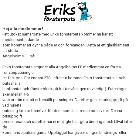
MEDLEMS OCH TRÄNINGSAVGIFTER
Hej alla medlemmar!
I ett utökat samarbete med Eriks fönsterputs kommer nu här ett
medlemserbjudande
som kommer att gynna både er och föreningen. Detta är ett glasklart sätt
att stötta
Ängelholms FF på!
Eriks fönsterputs erbjuder alla Ängelholms FF medlemmar en första
fönsterputsning till
ett fast pris. För endast 270:- efter rut kommer Eriks fönsterputs ut och
putsar alla
husfönster och fönsterbleck på bottenvåningen (utvändigt). Putsningen
sker mellan 1-6
veckor från det att ni beställt putsningen. Därefter ges en prisuppgift på
vad husets
putsning kostar framöver för dem som är intresserade av det. Denna
prisuppgift
presenteras och därefter har ni möjlighet att göra ändringar och tillval inför
de
kommande putsningarna. Upplägget har givetvis ingen bindnings- eller