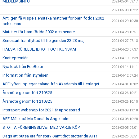
MEDLEMSINFO
2021-05-04 09:17
2021-05-03 15:22
Äntligen få vi spela enstaka matcher för barn födda 2002
2021-04-29 10:30
och senare
Matcher för barn födda 2002 och senare
2021-04-28 15:51
Seriestart framflyttad till helgen den 22-23 maj
2021-04-27 07:13
HÄLSA, RÖRELSE, IDROTT OCH KUNSKAP
2021-04-20 07:37
Knattepremiär
2021-04-19 07:39
Nya lock från EcoRetur
2021-04-14 11:11
Information från styrelsen
2021-04-12 07:24
ÄFF lyfter upp egen talang från Akademin till Herrlaget
2021-04-01 10:02
Årsmöte genomfört 210325
2021-03-26 10:21
Årsmöte genomfört 210325
2021-03-26 10:15
Intersport webshop för 2021 är uppdaterad
2021-03-09 11:18
ÄFF-Målet på Mc Donalds Ängelholm
2021-03-08 10:28
STÖTTA FÖRENINGSLIVET MED VARJE KÖP
2021-03-05 09:01
Dags att putsa era fönster? Samtidigt stöttar du ÄFF!
2021-02-26 08:51