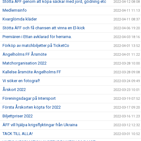
Stötta ÄFF genom att köpa säckar med jord, gödning etc
2022-04-12 08:08
Medlemsinfo
2022-04-11 11:13
Kvarglömda kläder
2022-04-11 08:37
Stötta ÄFF och få chansen att vinna en El-kick
2022-04-06 19:20
Premiären i Ettan avklarad för herrarna.
2022-04-03 18:16
Förköp av matchbiljetter på TicketCo
2022-04-01 13:52
Ängelholms FF Årsmöte
2022-04-01 11:22
Matchorganisation 2022
2022-03-28 10:00
Kallelse årsmöte Ängelholms FF
2022-03-28 09:08
Vi söker en fotograf!
2022-03-24 09:49
Årskort 2022
2022-03-23 10:01
Föreningsdagar på Intersport
2022-03-19 07:52
Första Årskorten köpta för 2022
2022-03-17 09:20
Biljettpriser 2022
2022-03-16 11:23
ÄFF vill hjälpa krigsflyktingar från Ukraina
2022-03-12 12:32
TACK TILL ALLA!
2022-03-01 10:52