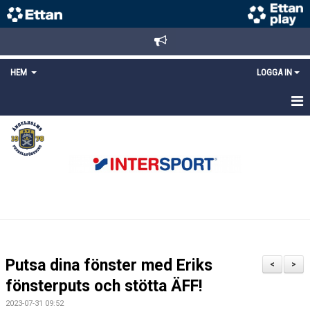
HEM
LOGGA IN
STARTSIDA
NYHETER
ANMÄLAN/REGISTRERING
POLICYS
FÖRKÖP BILJETTER
Putsa dina fönster med Eriks
<
>
LÄNKAR
fönsterputs och stötta ÄFF!
2023-07-31 09:52