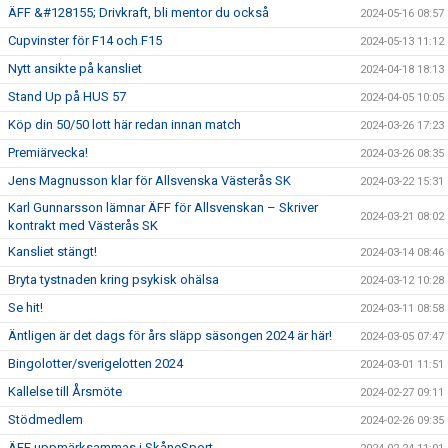
ÄFF &#128155; Drivkraft, bli mentor du också
2024-05-16 08:57
Cupvinster för F14 och F15
2024-05-13 11:12
Nytt ansikte på kansliet
2024-04-18 18:13
Stand Up på HUS 57
2024-04-05 10:05
Köp din 50/50 lott här redan innan match
2024-03-26 17:23
Premiärvecka!
2024-03-26 08:35
Jens Magnusson klar för Allsvenska Västerås SK
2024-03-22 15:31
Karl Gunnarsson lämnar ÄFF för Allsvenskan – Skriver
2024-03-21 08:02
kontrakt med Västerås SK
Kansliet stängt!
2024-03-14 08:46
Bryta tystnaden kring psykisk ohälsa
2024-03-12 10:28
Se hit!
2024-03-11 08:58
Äntligen är det dags för års släpp säsongen 2024 är här!
2024-03-05 07:47
Bingolotter/sverigelotten 2024
2024-03-01 11:51
Kallelse till Årsmöte
2024-02-27 09:11
Stödmedlem
2024-02-26 09:35
ÄFF uppmärksammas i SkåneSport