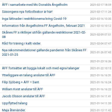
ÄFF i samarbete med Mc Donalds Ängelholm
2021-02-17 18:59
Säsongens nya fotbollsskor är här!
2021-02-17 11:24
Inga lättnader i restriktionerna kring Covid-19
2021-02-16 10:35
Information från Ängelholms FF Ängelholm, februari 2021
2021-02-10 10:12
Skånes FF:s riktlinjer utifrån gällande restriktioner 2021-02-
2021-02-09 07:51
08
Råd för träning i kallt väder.
2021-02-04 07:47
Nya rekommendationer gällande pandemin från Skånes FF
2021-01-26 07:43
2021-01-25
2021-01-23 16:26
ÄFF fortsätter att bygga lokalt och med egna talanger
2021-01-22 10:13
Ytterliggare en talang ansluter till ÄFF
2021-01-16 16:31
Filip Sjöberg + ÄFF = Sant
2021-01-16 16:24
William Kvist ansluter till ÄFF
2021-01-16 16:22
Jacob Olsson ansluter till ÄFF
2021-01-14 11:41
Uppflyttad talang
2021-01-14 11:33
Maja återvänder.
2021-01-13 11:42