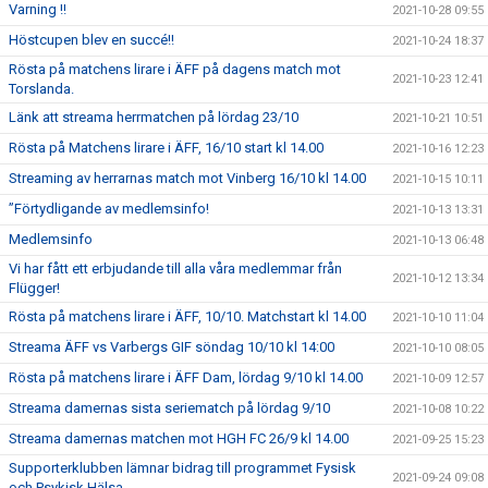
Varning !!
2021-10-28 09:55
Höstcupen blev en succé!!
2021-10-24 18:37
Rösta på matchens lirare i ÄFF på dagens match mot
2021-10-23 12:41
Torslanda.
Länk att streama herrmatchen på lördag 23/10
2021-10-21 10:51
Rösta på Matchens lirare i ÄFF, 16/10 start kl 14.00
2021-10-16 12:23
Streaming av herrarnas match mot Vinberg 16/10 kl 14.00
2021-10-15 10:11
”Förtydligande av medlemsinfo!
2021-10-13 13:31
Medlemsinfo
2021-10-13 06:48
Vi har fått ett erbjudande till alla våra medlemmar från
2021-10-12 13:34
Flügger!
Rösta på matchens lirare i ÄFF, 10/10. Matchstart kl 14.00
2021-10-10 11:04
Streama ÄFF vs Varbergs GIF söndag 10/10 kl 14:00
2021-10-10 08:05
Rösta på matchens lirare i ÄFF Dam, lördag 9/10 kl 14.00
2021-10-09 12:57
Streama damernas sista seriematch på lördag 9/10
2021-10-08 10:22
Streama damernas matchen mot HGH FC 26/9 kl 14.00
2021-09-25 15:23
Supporterklubben lämnar bidrag till programmet Fysisk
2021-09-24 09:08
och Psykisk Hälsa