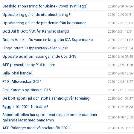
Särskild anpassning för Skåne - Covid 19 (tillägg)
2020-12-30 07:56
Uppdatering gällande utomhusträning !
2020-12-29 09:51
Uppdatering gällande pandemin från kommunen
2020-12-21 16:05
God Jul & Gott Nytt År! Kansliet stängt!
2020-12-21 12:31
Grattis Annika! Du vann en korg från ICA Supermarket.
2020-12-21 11:02
Bingolotter till Uppesittarkvällen 23/12
2020-12-17 08:54
Uppdaterad information gällande Covid-19
2020-12-16 07:55
ÄFF presenterar ny P16-tränare
2020-12-09 11:10
Gilla lokal handel!
2020-12-08 12:56
P19 i Allsvenskan 2021
2020-12-04 15:27
Emil Karemo ny tränare i P15
2020-12-01 10:35
Ge bort sport i jul och stötta samtidigt vår förening!
2020-12-01 07:47
Bygget för 2021 fortsätter!
2020-11-22 08:33
Skånefotbollen har uppdaterat sina rekommendationer
2020-11-18 10:53
gällande läget med pandemin.
ÄFF förlänger med två spelare för 2021!
2020-11-15 08:27