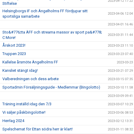
2023-04-12 17:22
Stiftelse
Helsingborgs IF och Ängelholms FF fördjupar sitt
2023-04-06 12:04
sportsliga samarbete
2023-04-01 16:46
Sto&#776;tta ÄFF och streama massor av sport pa&#778;
2023-03-31 11:44
C More!
Årskort 2023!
2023-03-23 11:10
Truppen 2023
2023-03-23 07:40
Kallelse årsmöte Ängelholms FF
2023-03-23
Kansliet stängt idag!
2023-03-21 07:29
Valberedningen och dess arbete
2023-03-15 07:35
Sportadmin Försäljningsguide - Medlemmar (Bingolotto)
2023-03-10 11:58
2023-03-09 09:41
Träning inställd idag den 7/3
2023-03-07 10:29
Vi säljer påskbingolotter!
2023-03-06 08:53
Herrlag 2024
2023-02-12 13:31
Spelschemat för Ettan södra herr är klart!
2023-01-11 08:32