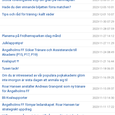
2023-12-06 07:31
Hade du den vinnande biljetten förra matchen?
2023-12-05 10:01
Tips och råd för träning i kallt väder
2023-12-01 10:07
2023-11-30 07:29
2023-11-28 07:59
Planerna på Fridhemsparken idag månd
2023-11-27 14:12
Julklappstips!
2023-11-27 11:29
Ängelholms FF Söker Tränare och Assisterande till
2023-11-24 08:49
Akademi (P15, P17, P19)
Kvalspurt !!!
2023-11-21 16:44
Tusen tack!
2023-11-18 06:01
Om du är intresserad av vår populära pojkakademi glöm
2023-11-16 09:25
inte imorgon är sista dagen att anmäla sig til
Roar Hansen anställer Andreas Granqvist som ny tränare
2023-11-15 09:37
för Ängelholms FF
Bli Kvalsupporter
2023-11-13 14:30
Ängelholms FF förnyar ledarskapet: Roar Hansen tar
2023-11-11 17:22
strategiskt uppdrag