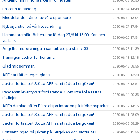
Ängelholms FF förstärker inför hösten
2020-07-08 20:50
En konstig säsong
2020-07-04 14:48
Meddelande från en av våra sponsorer
2020-06-30 13:04
Nybörjarstrul på vår livesändning
2020-06-27 17:54
Hemmapremiär för herrarna lördag 27/6 kl 16.00. Kan ses
2020-06-26 17:54
via länk
Ängelholmsföreningar i samarbete på stan v. 33
2020-06-25 11:39
Träningsmatcher för herrarna
2020-06-18 12:18
Glad midsommar!
2020-06-18 08:56
ÄFF har fått en egen glass.
2020-06-16 13:30
Jakten fortsätter! Stötta ÄFF samt rädda Lergöken!
2020-06-15 13:51
Pandemin lever tyvärr fortfarande! Glöm inte följa FHMs
2020-06-14 20:33
riktlinjer.
ÄFFs damlag säljer Bjäre chips imorgon på fridhemsparken
2020-06-12 14:15
Jakten fortsätter! Stötta ÄFF samt rädda Lergöken!
2020-06-11 08:09
Jakten fortsätter! Stötta ÄFF samt rädda Lergöken!
2020-06-08 08:29
Fortsättningen på jakten på Lergöken och stötta ÄFF
2020-06-06 11:55