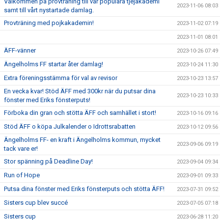
Välkommen på provträning till vår populära tjejakademi
2023-11-06 08:03
samt till vårt nystartade damlag.
Provträning med pojkakademin!
2023-11-02 07:19
2023-11-01 08:01
ÄFF-vänner
2023-10-26 07:49
Ängelholms FF startar åter damlag!
2023-10-24 11:30
Extra föreningsstämma för val av revisor
2023-10-23 13:57
En vecka kvar! Stöd ÄFF med 300kr när du putsar dina
2023-10-23 10:33
fönster med Eriks fönsterputs!
Förboka din gran och stötta ÄFF och samhället i stort!
2023-10-16 09:16
Stöd ÄFF o köpa Julkalender o Idrottsrabatten
2023-10-12 09:56
Ängelholms FF- en kraft i Ängelholms kommun, mycket
2023-09-06 09:19
tack vare er!
Stor spänning på Deadline Day!
2023-09-04 09:34
Run of Hope
2023-09-01 09:33
Putsa dina fönster med Eriks fönsterputs och stötta ÄFF!
2023-07-31 09:52
Sisters cup blev succé
2023-07-05 07:18
Sisters cup
2023-06-28 11:20