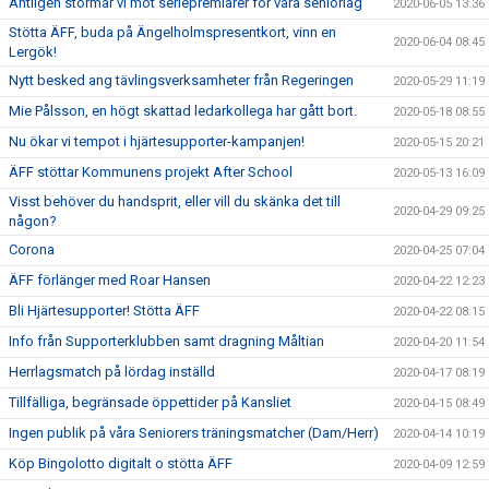
Äntligen stormar vi mot seriepremiärer för våra seniorlag
2020-06-05 13:36
Stötta ÄFF, buda på Ängelholmspresentkort, vinn en
2020-06-04 08:45
Lergök!
Nytt besked ang tävlingsverksamheter från Regeringen
2020-05-29 11:19
Mie Pålsson, en högt skattad ledarkollega har gått bort.
2020-05-18 08:55
Nu ökar vi tempot i hjärtesupporter-kampanjen!
2020-05-15 20:21
ÄFF stöttar Kommunens projekt After School
2020-05-13 16:09
Visst behöver du handsprit, eller vill du skänka det till
2020-04-29 09:25
någon?
Corona
2020-04-25 07:04
ÄFF förlänger med Roar Hansen
2020-04-22 12:23
Bli Hjärtesupporter! Stötta ÄFF
2020-04-22 08:15
Info från Supporterklubben samt dragning Måltian
2020-04-20 11:54
Herrlagsmatch på lördag inställd
2020-04-17 08:19
Tillfälliga, begränsade öppettider på Kansliet
2020-04-15 08:49
Ingen publik på våra Seniorers träningsmatcher (Dam/Herr)
2020-04-14 10:19
Köp Bingolotto digitalt o stötta ÄFF
2020-04-09 12:59