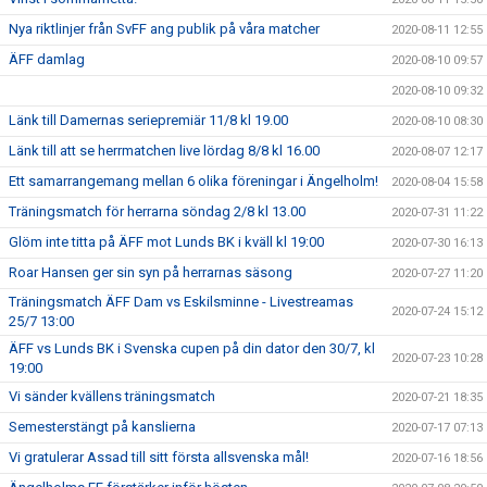
Nya riktlinjer från SvFF ang publik på våra matcher
2020-08-11 12:55
ÄFF damlag
2020-08-10 09:57
2020-08-10 09:32
Länk till Damernas seriepremiär 11/8 kl 19.00
2020-08-10 08:30
Länk till att se herrmatchen live lördag 8/8 kl 16.00
2020-08-07 12:17
Ett samarrangemang mellan 6 olika föreningar i Ängelholm!
2020-08-04 15:58
Träningsmatch för herrarna söndag 2/8 kl 13.00
2020-07-31 11:22
Glöm inte titta på ÄFF mot Lunds BK i kväll kl 19:00
2020-07-30 16:13
Roar Hansen ger sin syn på herrarnas säsong
2020-07-27 11:20
Träningsmatch ÄFF Dam vs Eskilsminne - Livestreamas
2020-07-24 15:12
25/7 13:00
ÄFF vs Lunds BK i Svenska cupen på din dator den 30/7, kl
2020-07-23 10:28
19:00
Vi sänder kvällens träningsmatch
2020-07-21 18:35
Semesterstängt på kanslierna
2020-07-17 07:13
Vi gratulerar Assad till sitt första allsvenska mål!
2020-07-16 18:56