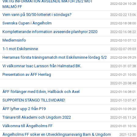
VIKTIG INFORMATION AVSEENDE MATCH 26/2 MOT
2022-02-24 10:28
MALMÖ FF
Vem vann på 50/50-lotteriet i söndags?
2022-02-22 13:06
Svenska Cupen i Ängelholm
2022-02-18 08:00
Kompletterande information avseende planhyror 2020
2022-02-16 08:22
Medlemsinfo
2022-02-10 07:12
1-1 mot Eskilsminne
2022-02-07 09:03
Herrarnas första träningsmatch mot Eskilsminne lördag 5/2
2022-02-04 09:29
Vi välkomnar Isac Larsson från Halmstad BK.
2022-01-31 07:38
Presentation av ÄFF Herrlag
2022-01-21 10:05
2022-01-20 08:48
ÄFF förlänger med Edvin, Hallbäck och Axel
2022-01-14 08:01
SUPPORTEN STÄNGD TILLSVIDARE!
2022-01-13 07:47
ÄFF lyfter upp 2 från P19
2022-01-10 09:20
Tränare till Akademi och Ungdom 2022
2022-01-05 11:24
Välkomna till Ängelholms FF
2022-01-01 10:16
Ängelholms FF söker en Utvecklingsansvarig Barn & Ungdom
2021-12-30