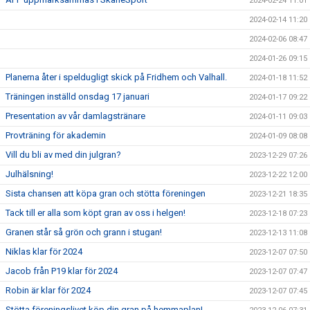
2024-02-24 11:01
2024-02-14 11:20
2024-02-06 08:47
2024-01-26 09:15
Planerna åter i speldugligt skick på Fridhem och Valhall.
2024-01-18 11:52
Träningen inställd onsdag 17 januari
2024-01-17 09:22
Presentation av vår damlagstränare
2024-01-11 09:03
Provträning för akademin
2024-01-09 08:08
Vill du bli av med din julgran?
2023-12-29 07:26
Julhälsning!
2023-12-22 12:00
Sista chansen att köpa gran och stötta föreningen
2023-12-21 18:35
Tack till er alla som köpt gran av oss i helgen!
2023-12-18 07:23
Granen står så grön och grann i stugan!
2023-12-13 11:08
Niklas klar för 2024
2023-12-07 07:50
Jacob från P19 klar för 2024
2023-12-07 07:47
Robin är klar för 2024
2023-12-07 07:45
Stötta föreningslivet köp din gran på hemmaplan!