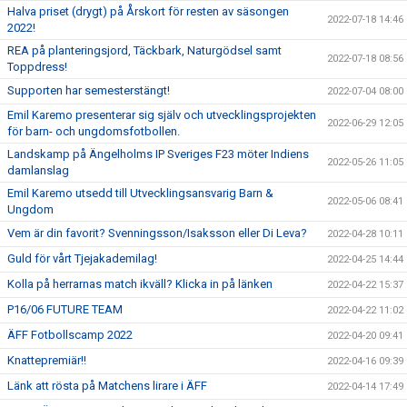
Halva priset (drygt) på Årskort för resten av säsongen
2022-07-18 14:46
2022!
REA på planteringsjord, Täckbark, Naturgödsel samt
2022-07-18 08:56
Toppdress!
Supporten har semesterstängt!
2022-07-04 08:00
Emil Karemo presenterar sig själv och utvecklingsprojekten
2022-06-29 12:05
för barn- och ungdomsfotbollen.
Landskamp på Ängelholms IP Sveriges F23 möter Indiens
2022-05-26 11:05
damlanslag
Emil Karemo utsedd till Utvecklingsansvarig Barn &
2022-05-06 08:41
Ungdom
Vem är din favorit? Svenningsson/Isaksson eller Di Leva?
2022-04-28 10:11
Guld för vårt Tjejakademilag!
2022-04-25 14:44
Kolla på herrarnas match ikväll? Klicka in på länken
2022-04-22 15:37
P16/06 FUTURE TEAM
2022-04-22 11:02
ÄFF Fotbollscamp 2022
2022-04-20 09:41
Knattepremiär!!
2022-04-16 09:39
Länk att rösta på Matchens lirare i ÄFF
2022-04-14 17:49