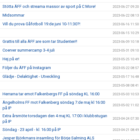
Stötta ÄFF och streama massor av sport på C More!
2023-06-27 09:20
Midsommar
2023-06-22 08:13
Vill du prova Gåfotboll 19:de juni 10-11:30?!
2023-06-16 11:50
2023-06-15 10:29
Grattis till alla ÄFF:are som tar Studenten!!
2023-06-09 10:18
Coerver summercamp 3-4 juli
2023-05-31 09:10
Hej på er!
2023-05-25 10:49
Följer du ÄFF på Instagram
2023-05-22 08:57
Glädje - Delaktighet - Utveckling
2023-05-17 16:48
2023-05-08 08:41
Herrarna tar emot Falkenbergs FF på söndag KL 16:00
2023-05-03 10:53
Ängelholms FF mot Falkenberg söndag 7:de maj kl 16:00
2023-05-02 11:02
på IP
Extra årsmöte torsdagen den 4 maj KL 17:00 i klubbstugan
2023-04-24 07:30
på IP
Söndag - 23 april - kl. 16.00 på IP
2023-04-21 08:49
Jesper Björkmans insamling för Börje Salming ALS