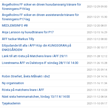
Ängelholms FF söker en driven huvudansvarig tränare för
2021-12-29 09:00
föreningens P19-lag
Ängelholms FF söker en driven assisterande tränare för
2021-12-21 15:30
föreningens P17-lag
MEDLEMSINFO #8
2021-12-20 08:01
Anja Larsson ny huvudtränare för P17
2021-12-15 16:29
ÄFF tackar Markus Tilly
2021-12-12 08:00
Erbjudande till alla i ÄFF! Köp din KUNGSGRAN på
2021-11-30 10:17
ENKEGÅRDEN!
Länk till att rösta på Matchens lirare i ÄFF 29/11
2021-11-28 12:12
Livestreama ÄFF vs Dalstorps IF söndag 28/11 kl 14.00
2021-11-26 15:28
2021-11-25 09:14
Robin Streifert, årets Målvakt i div2
2021-11-24 14:16
Ny organisation
2021-11-16 11:34
Rösta på matchens lirare i ÄFF
2021-11-13 13:23
Näst sista hemmamatchen, lördag 13/11 kl 14:00
2021-11-12 08:54
Tjejakademin
2021-11-10 09:17