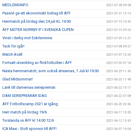
MEDLEMSINFO
2021-07-28 09:58
Passivt ge ett ekonomiskt bidrag till ÄFF
2021-07-21 15:13
Herrmatch på lördag den 24 juli KL 14:00
2021-07-19 10:35
ÄFF MÖTER NORRBY IF I SVENSKA CUPEN
2021-07-15 09:53
Vinst i derby mot Eskilsminne
2021-07-09 12:27
Tack för igår!
2021-07-08 09:57
Match ikväll
2021-07-07 10:33
Fortsatt utveckling av flickfotbollen i ÄFF
2021-07-05 07:18
Nästa hemmamatch, som också streamas, 7 Juli kl 19:00
2021-06-29 11:36
Glad Midsommar!
2021-06-25 11:48
Länk till damernas seriepremiär.
2021-06-22 19:17
DAM SERIEPREMIÄR IDAG
2021-06-22 07:08
ÄFF Fotbollscamp 2021 är igång
2021-06-20 20:36
Herr match på lördag 19/6
2021-06-17 10:35
Torslanda vs ÄFF kl 14:00 12/6
2021-06-12 13:43
ICA Maxi - Stolt sponsor till ÄFF!
2021-06-07 19:04