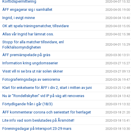
Korttidspermittering
2020-04-07 15:32
ÄFF engagerar sig i samhället
2020-04-05 19:00
Ingrid, i evigt minne
2020-04-04 10:40
OK att spela träningsmatcher, tillsvidare
2020-04-03 15:05
Allas vår Ingrid har lämnat oss.
2020-04-02 15:38
Stopp för alla matcher tillsvidare, enl
2020-04-01 15:29
Folkhälsomyndigheten
ÄFF premiärspelade på gräs
2020-03-30 13:51
Information kring ungdomsserier
2020-03-27 15:27
Visst vill ni se bra ut när solen skiner
2020-03-27 09:13
Fotograferingsdags av seniorerna
2020-03-26 19:47
Klart för enkelserie för ÄFF i div 2, start i mitten av juni
2020-03-25 12:48
Nu är "Rondellskylten" vid IP på väg att renoveras
2020-03-24 13:42
Förtydligande från i går (18/3)
2020-03-19 13:32
ÄFF kommenterar corona och seriestart för herrlaget
2020-03-18 21:20
Lite info vad som beslutades på Årsmötet!
2020-03-18 15:41
Föreningsdagar på Intersport 23-29 mars
2020-03-18 10:30