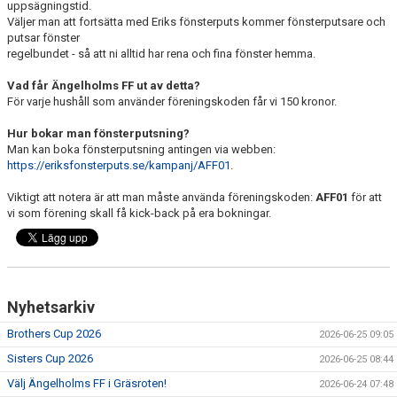
uppsägningstid.
Väljer man att fortsätta med Eriks fönsterputs kommer fönsterputsare och
putsar fönster
regelbundet - så att ni alltid har rena och fina fönster hemma.
Vad får Ängelholms FF ut av detta?
För varje hushåll som använder föreningskoden får vi 150 kronor.
Hur bokar man fönsterputsning?
Man kan boka fönsterputsning antingen via webben:
https://eriksfonsterputs.se/kampanj/AFF01
.
Viktigt att notera är att man måste använda föreningskoden:
AFF01
för att
vi som förening skall få kick-back på era bokningar.
Nyhetsarkiv
Brothers Cup 2026
2026-06-25 09:05
Sisters Cup 2026
2026-06-25 08:44
Välj Ängelholms FF i Gräsroten!
2026-06-24 07:48