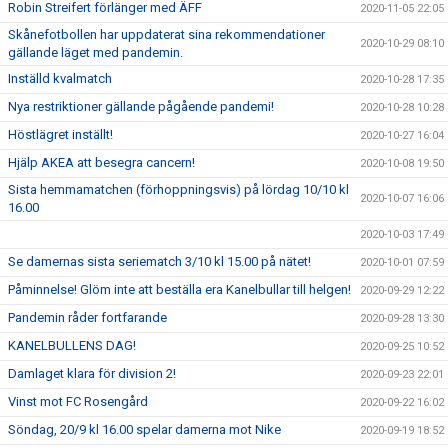
Robin Streifert förlänger med ÄFF
2020-11-05 22:05
Skånefotbollen har uppdaterat sina rekommendationer
2020-10-29 08:10
gällande läget med pandemin.
Inställd kvalmatch
2020-10-28 17:35
Nya restriktioner gällande pågående pandemi!
2020-10-28 10:28
Höstlägret inställt!
2020-10-27 16:04
Hjälp AKEA att besegra cancern!
2020-10-08 19:50
Sista hemmamatchen (förhoppningsvis) på lördag 10/10 kl
2020-10-07 16:06
16.00
2020-10-03 17:49
Se damernas sista seriematch 3/10 kl 15.00 på nätet!
2020-10-01 07:59
Påminnelse! Glöm inte att beställa era Kanelbullar till helgen!
2020-09-29 12:22
Pandemin råder fortfarande
2020-09-28 13:30
KANELBULLENS DAG!
2020-09-25 10:52
Damlaget klara för division 2!
2020-09-23 22:01
Vinst mot FC Rosengård
2020-09-22 16:02
Söndag, 20/9 kl 16.00 spelar damerna mot Nike
2020-09-19 18:52