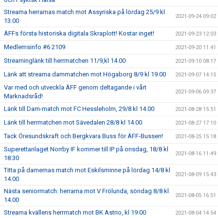
Streama herrarnas match mot Assyriska på lördag 25/9 kl
2021-09-24 09:02
13.00
ÄFFs första historiska digitala Skraplott! Kostar inget!
2021-09-23 12:03
Medlemsinfo #6 2109
2021-09-20 11:41
Streaminglänk till herrmatchen 11/9,kl 14.00
2021-09-10 08:17
Länk att streama dammatchen mot Högaborg 8/9 kl 19.00
2021-09-07 14:15
Var med och utveckla ÄFF genom deltagande i vårt
2021-09-06 09:37
Marknadsråd!
Länk till Dam-match mot FC Hessleholm, 29/8 kl 14.00
2021-08-28 15:51
Länk till herrmatchen mot Sävedalen 28/8 kl 14.00
2021-08-27 17:10
Tack Öresundskraft och Bergkvara Buss för ÄFF-Bussen!
2021-08-25 15:18
Superettanlaget Norrby IF kommer till IP på onsdag, 18/8 kl
2021-08-16 11:49
18:30
Titta på damernas match mot Eskilsminne på lördag 14/8 kl
2021-08-09 15:43
14.00
Nästa seniormatch: herrarna mot V Frölunda, söndag 8/8 kl
2021-08-05 16:51
14.00
Streama kvällens herrmatch mot BK Astrio, kl 19:00
2021-08-04 14:54