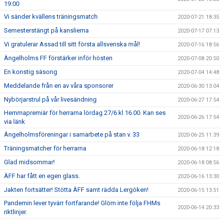
19:00
Vi sänder kvällens träningsmatch
2020-07-21 18:35
Semesterstängt på kanslierna
2020-07-17 07:13
Vi gratulerar Assad till sitt första allsvenska mål!
2020-07-16 18:56
Ängelholms FF förstärker inför hösten
2020-07-08 20:50
En konstig säsong
2020-07-04 14:48
Meddelande från en av våra sponsorer
2020-06-30 13:04
Nybörjarstrul på vår livesändning
2020-06-27 17:54
Hemmapremiär för herrarna lördag 27/6 kl 16.00. Kan ses
2020-06-26 17:54
via länk
Ängelholmsföreningar i samarbete på stan v. 33
2020-06-25 11:39
Träningsmatcher för herrarna
2020-06-18 12:18
Glad midsommar!
2020-06-18 08:56
ÄFF har fått en egen glass.
2020-06-16 13:30
Jakten fortsätter! Stötta ÄFF samt rädda Lergöken!
2020-06-15 13:51
Pandemin lever tyvärr fortfarande! Glöm inte följa FHMs
2020-06-14 20:33
riktlinjer.