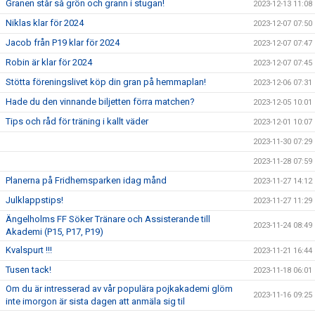
Granen står så grön och grann i stugan!
2023-12-13 11:08
Niklas klar för 2024
2023-12-07 07:50
Jacob från P19 klar för 2024
2023-12-07 07:47
Robin är klar för 2024
2023-12-07 07:45
Stötta föreningslivet köp din gran på hemmaplan!
2023-12-06 07:31
Hade du den vinnande biljetten förra matchen?
2023-12-05 10:01
Tips och råd för träning i kallt väder
2023-12-01 10:07
2023-11-30 07:29
2023-11-28 07:59
Planerna på Fridhemsparken idag månd
2023-11-27 14:12
Julklappstips!
2023-11-27 11:29
Ängelholms FF Söker Tränare och Assisterande till
2023-11-24 08:49
Akademi (P15, P17, P19)
Kvalspurt !!!
2023-11-21 16:44
Tusen tack!
2023-11-18 06:01
Om du är intresserad av vår populära pojkakademi glöm
2023-11-16 09:25
inte imorgon är sista dagen att anmäla sig til