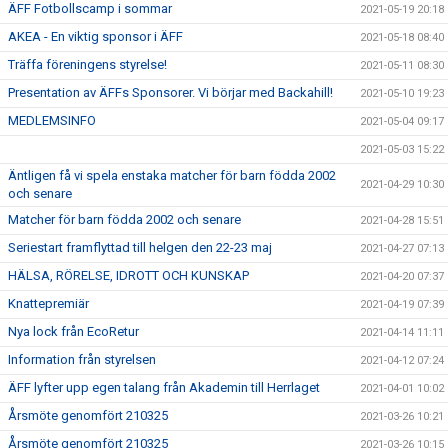
ÄFF Fotbollscamp i sommar
2021-05-19 20:18
AKEA - En viktig sponsor i ÄFF
2021-05-18 08:40
Träffa föreningens styrelse!
2021-05-11 08:30
Presentation av ÄFFs Sponsorer. Vi börjar med Backahill!
2021-05-10 19:23
MEDLEMSINFO
2021-05-04 09:17
2021-05-03 15:22
Äntligen få vi spela enstaka matcher för barn födda 2002
2021-04-29 10:30
och senare
Matcher för barn födda 2002 och senare
2021-04-28 15:51
Seriestart framflyttad till helgen den 22-23 maj
2021-04-27 07:13
HÄLSA, RÖRELSE, IDROTT OCH KUNSKAP
2021-04-20 07:37
Knattepremiär
2021-04-19 07:39
Nya lock från EcoRetur
2021-04-14 11:11
Information från styrelsen
2021-04-12 07:24
ÄFF lyfter upp egen talang från Akademin till Herrlaget
2021-04-01 10:02
Årsmöte genomfört 210325
2021-03-26 10:21
Årsmöte genomfört 210325
2021-03-26 10:15