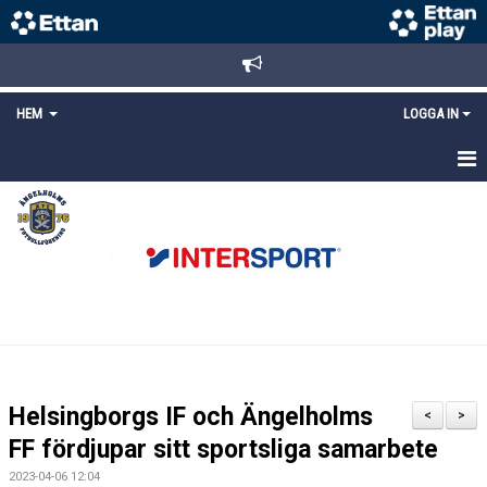
HEM
LOGGA IN
STARTSIDA
NYHETER
ANMÄLAN/REGISTRERING
POLICYS
FÖRKÖP BILJETTER
Helsingborgs IF och Ängelholms
<
>
LÄNKAR
FF fördjupar sitt sportsliga samarbete
2023-04-06 12:04