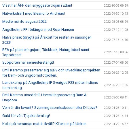
Visst har ÄFF den snyggaste tröjan i Ettan!
2022-10-05 09:29
Nätverksträff med Eleanor o Andreas!
2022-09-30 10:43
Medlemsinfo augusti 2022
2022-08-05 08:29
Ängelholms FF förlänger med Roar Hansen
2022-07-19 11:08
Halva priset (drygt) på Årskort för resten av säsongen
2022-07-18 14:46
2022!
REA på planteringsjord, Täckbark, Naturgödsel samt
2022-07-18 08:56
Toppdress!
Supporten har semesterstängt!
2022-07-04 08:00
Emil Karemo presenterar sig själv och utvecklingsprojekten
2022-06-29 12:05
för barn- och ungdomsfotbollen.
Landskamp på Ängelholms IP Sveriges F23 möter Indiens
2022-05-26 11:05
damlanslag
Emil Karemo utsedd till Utvecklingsansvarig Barn &
2022-05-06 08:41
Ungdom
Vem är din favorit? Svenningsson/Isaksson eller Di Leva?
2022-04-28 10:11
Guld för vårt Tjejakademilag!
2022-04-25 14:44
Kolla på herrarnas match ikväll? Klicka in på länken
2022-04-22 15:37