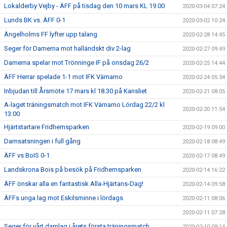
Lokalderby Vejby - ÄFF på tisdag den 10 mars KL 19.00
2020-03-04 07:24
Lunds BK vs. ÄFF 0-1
2020-03-02 10:24
Ängelholms FF lyfter upp talang
2020-02-28 14:45
Seger för Damerna mot halländskt div 2-lag
2020-02-27 09:49
Damerna spelar mot Trönninge IF på onsdag 26/2
2020-02-25 14:44
ÄFF Herrar spelade 1-1 mot IFK Värnamo
2020-02-24 05:34
Inbjudan till Årsmöte 17 mars kl 18.30 på Kansliet
2020-02-21 08:05
A-laget träningsmatch mot IFK Värnamo Lördag 22/2 kl
2020-02-20 11:54
13:00
Hjärtstartare Fridhemsparken
2020-02-19 09:00
Damsatsningen i full gång
2020-02-18 08:49
ÄFF vs BoIS 0-1
2020-02-17 08:49
Landskrona Bois på besök på Fridhemsparken
2020-02-14 16:22
ÄFF önskar alla en fantastisk Alla-Hjärtans-Dag!
2020-02-14 09:58
ÄFFs unga lag mot Eskilsminne i lördags
2020-02-11 08:06
2020-02-11 07:28
Seger för vårt damlag i årets första träningsmatch
2020-02-10 09:14