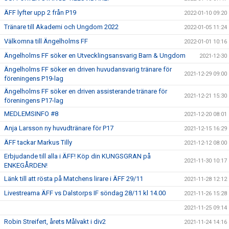
ÄFF lyfter upp 2 från P19
2022-01-10 09:20
Tränare till Akademi och Ungdom 2022
2022-01-05 11:24
Välkomna till Ängelholms FF
2022-01-01 10:16
Ängelholms FF söker en Utvecklingsansvarig Barn & Ungdom
2021-12-30
Ängelholms FF söker en driven huvudansvarig tränare för
2021-12-29 09:00
föreningens P19-lag
Ängelholms FF söker en driven assisterande tränare för
2021-12-21 15:30
föreningens P17-lag
MEDLEMSINFO #8
2021-12-20 08:01
Anja Larsson ny huvudtränare för P17
2021-12-15 16:29
ÄFF tackar Markus Tilly
2021-12-12 08:00
Erbjudande till alla i ÄFF! Köp din KUNGSGRAN på
2021-11-30 10:17
ENKEGÅRDEN!
Länk till att rösta på Matchens lirare i ÄFF 29/11
2021-11-28 12:12
Livestreama ÄFF vs Dalstorps IF söndag 28/11 kl 14.00
2021-11-26 15:28
2021-11-25 09:14
Robin Streifert, årets Målvakt i div2
2021-11-24 14:16