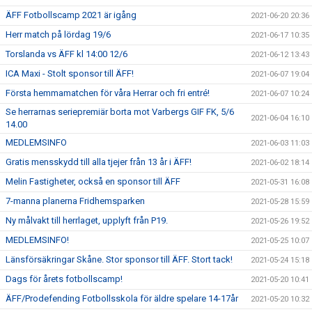
ÄFF Fotbollscamp 2021 är igång
2021-06-20 20:36
Herr match på lördag 19/6
2021-06-17 10:35
Torslanda vs ÄFF kl 14:00 12/6
2021-06-12 13:43
ICA Maxi - Stolt sponsor till ÄFF!
2021-06-07 19:04
Första hemmamatchen för våra Herrar och fri entré!
2021-06-07 10:24
Se herrarnas seriepremiär borta mot Varbergs GIF FK, 5/6
2021-06-04 16:10
14.00
MEDLEMSINFO
2021-06-03 11:03
Gratis mensskydd till alla tjejer från 13 år i ÄFF!
2021-06-02 18:14
Melin Fastigheter, också en sponsor till ÄFF
2021-05-31 16:08
7-manna planerna Fridhemsparken
2021-05-28 15:59
Ny målvakt till herrlaget, upplyft från P19.
2021-05-26 19:52
MEDLEMSINFO!
2021-05-25 10:07
Länsförsäkringar Skåne. Stor sponsor till ÄFF. Stort tack!
2021-05-24 15:18
Dags för årets fotbollscamp!
2021-05-20 10:41
ÄFF/Prodefending Fotbollsskola för äldre spelare 14-17år
2021-05-20 10:32