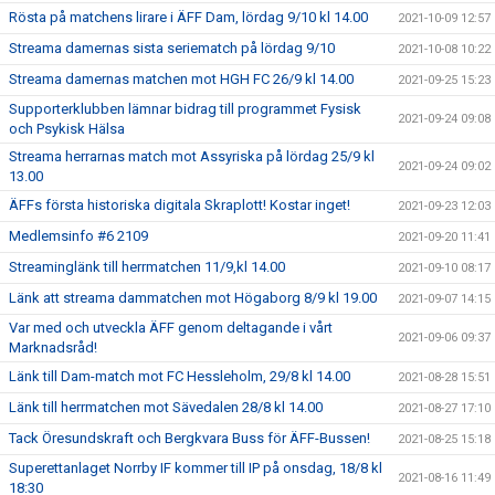
Rösta på matchens lirare i ÄFF Dam, lördag 9/10 kl 14.00
2021-10-09 12:57
Streama damernas sista seriematch på lördag 9/10
2021-10-08 10:22
Streama damernas matchen mot HGH FC 26/9 kl 14.00
2021-09-25 15:23
Supporterklubben lämnar bidrag till programmet Fysisk
2021-09-24 09:08
och Psykisk Hälsa
Streama herrarnas match mot Assyriska på lördag 25/9 kl
2021-09-24 09:02
13.00
ÄFFs första historiska digitala Skraplott! Kostar inget!
2021-09-23 12:03
Medlemsinfo #6 2109
2021-09-20 11:41
Streaminglänk till herrmatchen 11/9,kl 14.00
2021-09-10 08:17
Länk att streama dammatchen mot Högaborg 8/9 kl 19.00
2021-09-07 14:15
Var med och utveckla ÄFF genom deltagande i vårt
2021-09-06 09:37
Marknadsråd!
Länk till Dam-match mot FC Hessleholm, 29/8 kl 14.00
2021-08-28 15:51
Länk till herrmatchen mot Sävedalen 28/8 kl 14.00
2021-08-27 17:10
Tack Öresundskraft och Bergkvara Buss för ÄFF-Bussen!
2021-08-25 15:18
Superettanlaget Norrby IF kommer till IP på onsdag, 18/8 kl
2021-08-16 11:49
18:30