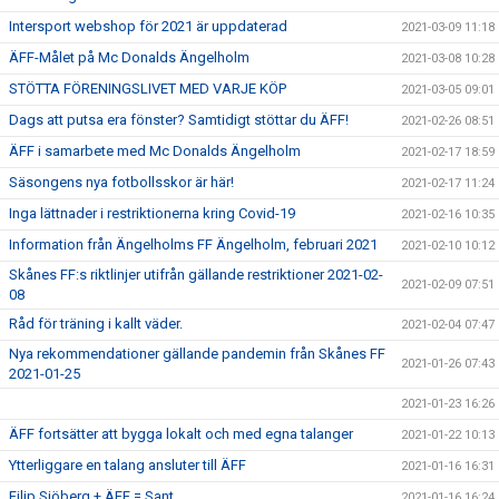
Intersport webshop för 2021 är uppdaterad
2021-03-09 11:18
ÄFF-Målet på Mc Donalds Ängelholm
2021-03-08 10:28
STÖTTA FÖRENINGSLIVET MED VARJE KÖP
2021-03-05 09:01
Dags att putsa era fönster? Samtidigt stöttar du ÄFF!
2021-02-26 08:51
ÄFF i samarbete med Mc Donalds Ängelholm
2021-02-17 18:59
Säsongens nya fotbollsskor är här!
2021-02-17 11:24
Inga lättnader i restriktionerna kring Covid-19
2021-02-16 10:35
Information från Ängelholms FF Ängelholm, februari 2021
2021-02-10 10:12
Skånes FF:s riktlinjer utifrån gällande restriktioner 2021-02-
2021-02-09 07:51
08
Råd för träning i kallt väder.
2021-02-04 07:47
Nya rekommendationer gällande pandemin från Skånes FF
2021-01-26 07:43
2021-01-25
2021-01-23 16:26
ÄFF fortsätter att bygga lokalt och med egna talanger
2021-01-22 10:13
Ytterliggare en talang ansluter till ÄFF
2021-01-16 16:31
Filip Sjöberg + ÄFF = Sant
2021-01-16 16:24