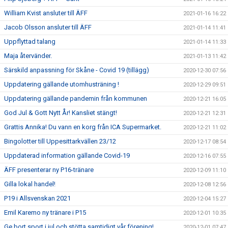
William Kvist ansluter till ÄFF
2021-01-16 16:22
Jacob Olsson ansluter till ÄFF
2021-01-14 11:41
Uppflyttad talang
2021-01-14 11:33
Maja återvänder.
2021-01-13 11:42
Särskild anpassning för Skåne - Covid 19 (tillägg)
2020-12-30 07:56
Uppdatering gällande utomhusträning !
2020-12-29 09:51
Uppdatering gällande pandemin från kommunen
2020-12-21 16:05
God Jul & Gott Nytt År! Kansliet stängt!
2020-12-21 12:31
Grattis Annika! Du vann en korg från ICA Supermarket.
2020-12-21 11:02
Bingolotter till Uppesittarkvällen 23/12
2020-12-17 08:54
Uppdaterad information gällande Covid-19
2020-12-16 07:55
ÄFF presenterar ny P16-tränare
2020-12-09 11:10
Gilla lokal handel!
2020-12-08 12:56
P19 i Allsvenskan 2021
2020-12-04 15:27
Emil Karemo ny tränare i P15
2020-12-01 10:35
Ge bort sport i jul och stötta samtidigt vår förening!
2020-12-01 07:47