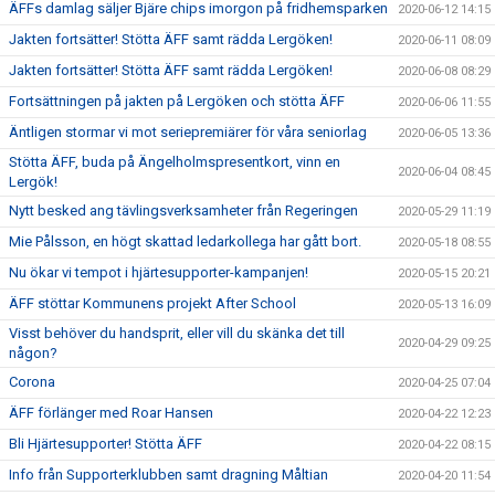
ÄFFs damlag säljer Bjäre chips imorgon på fridhemsparken
2020-06-12 14:15
Jakten fortsätter! Stötta ÄFF samt rädda Lergöken!
2020-06-11 08:09
Jakten fortsätter! Stötta ÄFF samt rädda Lergöken!
2020-06-08 08:29
Fortsättningen på jakten på Lergöken och stötta ÄFF
2020-06-06 11:55
Äntligen stormar vi mot seriepremiärer för våra seniorlag
2020-06-05 13:36
Stötta ÄFF, buda på Ängelholmspresentkort, vinn en
2020-06-04 08:45
Lergök!
Nytt besked ang tävlingsverksamheter från Regeringen
2020-05-29 11:19
Mie Pålsson, en högt skattad ledarkollega har gått bort.
2020-05-18 08:55
Nu ökar vi tempot i hjärtesupporter-kampanjen!
2020-05-15 20:21
ÄFF stöttar Kommunens projekt After School
2020-05-13 16:09
Visst behöver du handsprit, eller vill du skänka det till
2020-04-29 09:25
någon?
Corona
2020-04-25 07:04
ÄFF förlänger med Roar Hansen
2020-04-22 12:23
Bli Hjärtesupporter! Stötta ÄFF
2020-04-22 08:15
Info från Supporterklubben samt dragning Måltian
2020-04-20 11:54