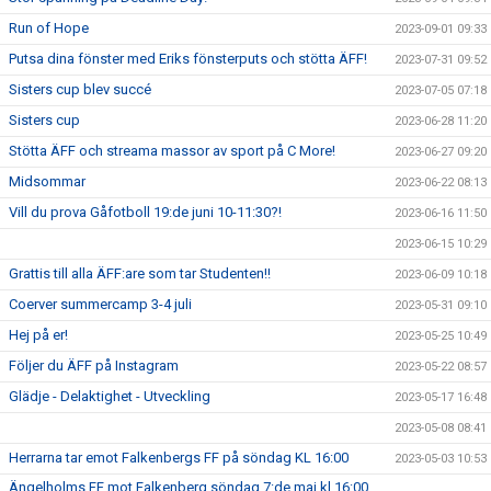
Run of Hope
2023-09-01 09:33
Putsa dina fönster med Eriks fönsterputs och stötta ÄFF!
2023-07-31 09:52
Sisters cup blev succé
2023-07-05 07:18
Sisters cup
2023-06-28 11:20
Stötta ÄFF och streama massor av sport på C More!
2023-06-27 09:20
Midsommar
2023-06-22 08:13
Vill du prova Gåfotboll 19:de juni 10-11:30?!
2023-06-16 11:50
2023-06-15 10:29
Grattis till alla ÄFF:are som tar Studenten!!
2023-06-09 10:18
Coerver summercamp 3-4 juli
2023-05-31 09:10
Hej på er!
2023-05-25 10:49
Följer du ÄFF på Instagram
2023-05-22 08:57
Glädje - Delaktighet - Utveckling
2023-05-17 16:48
2023-05-08 08:41
Herrarna tar emot Falkenbergs FF på söndag KL 16:00
2023-05-03 10:53
Ängelholms FF mot Falkenberg söndag 7:de maj kl 16:00