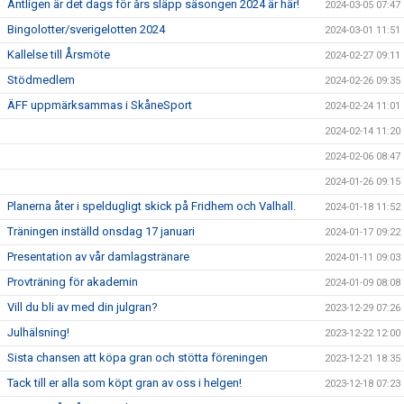
Äntligen är det dags för års släpp säsongen 2024 är här!
2024-03-05 07:47
Bingolotter/sverigelotten 2024
2024-03-01 11:51
Kallelse till Årsmöte
2024-02-27 09:11
Stödmedlem
2024-02-26 09:35
ÄFF uppmärksammas i SkåneSport
2024-02-24 11:01
2024-02-14 11:20
2024-02-06 08:47
2024-01-26 09:15
Planerna åter i speldugligt skick på Fridhem och Valhall.
2024-01-18 11:52
Träningen inställd onsdag 17 januari
2024-01-17 09:22
Presentation av vår damlagstränare
2024-01-11 09:03
Provträning för akademin
2024-01-09 08:08
Vill du bli av med din julgran?
2023-12-29 07:26
Julhälsning!
2023-12-22 12:00
Sista chansen att köpa gran och stötta föreningen
2023-12-21 18:35
Tack till er alla som köpt gran av oss i helgen!
2023-12-18 07:23