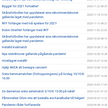
Bygget för 2021 fortsätter!
2020-11-22 08:33
Skånefotbollen har uppdaterat sina rekommendationer
2020-11-18 10:53
gällande läget med pandemin.
ÄFF förlänger med två spelare för 2021!
2020-11-15 08:27
Robin Streifert förlänger med ÄFF
2020-11-05 22:05
Skånefotbollen har uppdaterat sina rekommendationer
2020-10-29 08:10
gällande läget med pandemin.
Inställd kvalmatch
2020-10-28 17:35
Nya restriktioner gällande pågående pandemi!
2020-10-28 10:28
Höstlägret inställt!
2020-10-27 16:04
Hjälp AKEA att besegra cancern!
2020-10-08 19:50
Sista hemmamatchen (förhoppningsvis) på lördag 10/10 kl
2020-10-07 16:06
16.00
2020-10-03 17:49
Se damernas sista seriematch 3/10 kl 15.00 på nätet!
2020-10-01 07:59
Påminnelse! Glöm inte att beställa era Kanelbullar till helgen!
2020-09-29 12:22
Pandemin råder fortfarande
2020-09-28 13:30