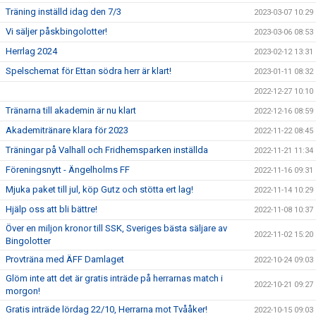
Träning inställd idag den 7/3
2023-03-07 10:29
Vi säljer påskbingolotter!
2023-03-06 08:53
Herrlag 2024
2023-02-12 13:31
Spelschemat för Ettan södra herr är klart!
2023-01-11 08:32
2022-12-27 10:10
Tränarna till akademin är nu klart
2022-12-16 08:59
Akademitränare klara för 2023
2022-11-22 08:45
Träningar på Valhall och Fridhemsparken inställda
2022-11-21 11:34
Föreningsnytt - Ängelholms FF
2022-11-16 09:31
Mjuka paket till jul, köp Gutz och stötta ert lag!
2022-11-14 10:29
Hjälp oss att bli bättre!
2022-11-08 10:37
Över en miljon kronor till SSK, Sveriges bästa säljare av
2022-11-02 15:20
Bingolotter
Provträna med ÄFF Damlaget
2022-10-24 09:03
Glöm inte att det är gratis inträde på herrarnas match i
2022-10-21 09:27
morgon!
Gratis inträde lördag 22/10, Herrarna mot Tvååker!
2022-10-15 09:03