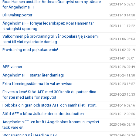
Roar Hansen anställer Andreas Granqvist som ny tränare
2023-11-15 09:37
för Ängelholms FF
Bli Kvalsupporter
2023-11-13 14:30
Ängelholms FF förnyar ledarskapet: Roar Hansen tar
2023-11-11 17:22
strategiskt uppdrag
Välkommen på provträning till vår populära tjejakademi
2023-11-06 08:03
samt till vårt nystartade damlag.
Provträning med pojkakademin!
2023-11-02 07:19
2023-11-01 08:01
ÄFF-vänner
2023-10-26 07:49
Ängelholms FF startar åter damlag!
2023-10-24 11:30
Extra föreningsstämma för val av revisor
2023-10-23 13:57
En vecka kvar! Stöd ÄFF med 300kr när du putsar dina
2023-10-23 10:33
fönster med Eriks fönsterputs!
Förboka din gran och stötta ÄFF och samhället i stort!
2023-10-16 09:16
Stöd ÄFF o köpa Julkalender o Idrottsrabatten
2023-10-12 09:56
Ängelholms FF- en kraft i Ängelholms kommun, mycket
2023-09-06 09:19
tack vare er!
Stor spänning på Deadline Day!
2023-09-04 09:34