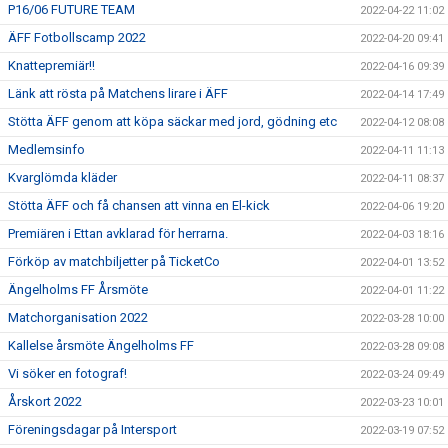
P16/06 FUTURE TEAM
2022-04-22 11:02
ÄFF Fotbollscamp 2022
2022-04-20 09:41
Knattepremiär!!
2022-04-16 09:39
Länk att rösta på Matchens lirare i ÄFF
2022-04-14 17:49
Stötta ÄFF genom att köpa säckar med jord, gödning etc
2022-04-12 08:08
Medlemsinfo
2022-04-11 11:13
Kvarglömda kläder
2022-04-11 08:37
Stötta ÄFF och få chansen att vinna en El-kick
2022-04-06 19:20
Premiären i Ettan avklarad för herrarna.
2022-04-03 18:16
Förköp av matchbiljetter på TicketCo
2022-04-01 13:52
Ängelholms FF Årsmöte
2022-04-01 11:22
Matchorganisation 2022
2022-03-28 10:00
Kallelse årsmöte Ängelholms FF
2022-03-28 09:08
Vi söker en fotograf!
2022-03-24 09:49
Årskort 2022
2022-03-23 10:01
Föreningsdagar på Intersport
2022-03-19 07:52