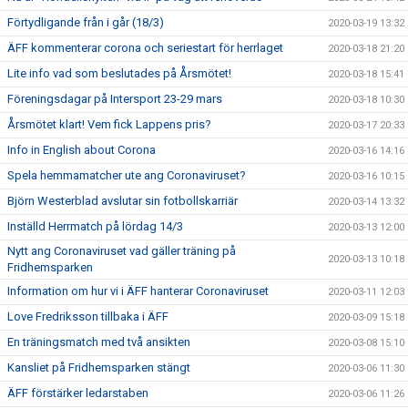
Förtydligande från i går (18/3)
2020-03-19 13:32
ÄFF kommenterar corona och seriestart för herrlaget
2020-03-18 21:20
Lite info vad som beslutades på Årsmötet!
2020-03-18 15:41
Föreningsdagar på Intersport 23-29 mars
2020-03-18 10:30
Årsmötet klart! Vem fick Lappens pris?
2020-03-17 20:33
Info in English about Corona
2020-03-16 14:16
Spela hemmamatcher ute ang Coronaviruset?
2020-03-16 10:15
Björn Westerblad avslutar sin fotbollskarriär
2020-03-14 13:32
Inställd Herrmatch på lördag 14/3
2020-03-13 12:00
Nytt ang Coronaviruset vad gäller träning på
2020-03-13 10:18
Fridhemsparken
Information om hur vi i ÄFF hanterar Coronaviruset
2020-03-11 12:03
Love Fredriksson tillbaka i ÄFF
2020-03-09 15:18
En träningsmatch med två ansikten
2020-03-08 15:10
Kansliet på Fridhemsparken stängt
2020-03-06 11:30
ÄFF förstärker ledarstaben
2020-03-06 11:26