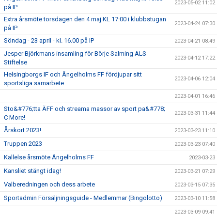
2023-05-02 11:02
på IP
Extra årsmöte torsdagen den 4 maj KL 17:00 i klubbstugan
2023-04-24 07:30
på IP
Söndag - 23 april - kl. 16.00 på IP
2023-04-21 08:49
Jesper Björkmans insamling för Börje Salming ALS
2023-04-12 17:22
Stiftelse
Helsingborgs IF och Ängelholms FF fördjupar sitt
2023-04-06 12:04
sportsliga samarbete
2023-04-01 16:46
Sto&#776;tta ÄFF och streama massor av sport pa&#778;
2023-03-31 11:44
C More!
Årskort 2023!
2023-03-23 11:10
Truppen 2023
2023-03-23 07:40
Kallelse årsmöte Ängelholms FF
2023-03-23
Kansliet stängt idag!
2023-03-21 07:29
Valberedningen och dess arbete
2023-03-15 07:35
Sportadmin Försäljningsguide - Medlemmar (Bingolotto)
2023-03-10 11:58
2023-03-09 09:41