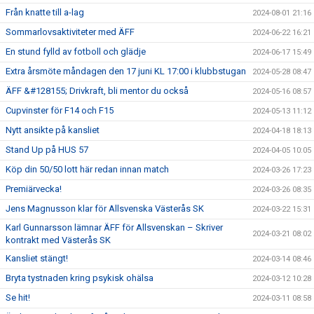
Från knatte till a-lag
2024-08-01 21:16
Sommarlovsaktiviteter med ÄFF
2024-06-22 16:21
En stund fylld av fotboll och glädje
2024-06-17 15:49
Extra årsmöte måndagen den 17 juni KL 17:00 i klubbstugan
2024-05-28 08:47
ÄFF &#128155; Drivkraft, bli mentor du också
2024-05-16 08:57
Cupvinster för F14 och F15
2024-05-13 11:12
Nytt ansikte på kansliet
2024-04-18 18:13
Stand Up på HUS 57
2024-04-05 10:05
Köp din 50/50 lott här redan innan match
2024-03-26 17:23
Premiärvecka!
2024-03-26 08:35
Jens Magnusson klar för Allsvenska Västerås SK
2024-03-22 15:31
Karl Gunnarsson lämnar ÄFF för Allsvenskan – Skriver
2024-03-21 08:02
kontrakt med Västerås SK
Kansliet stängt!
2024-03-14 08:46
Bryta tystnaden kring psykisk ohälsa
2024-03-12 10:28
Se hit!
2024-03-11 08:58