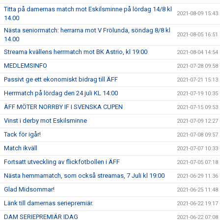
Titta på damernas match mot Eskilsminne på lördag 14/8 kl
2021-08-09 15:43
14.00
Nästa seniormatch: herrarna mot V Frölunda, söndag 8/8 kl
2021-08-05 16:51
14.00
Streama kvällens herrmatch mot BK Astrio, kl 19:00
2021-08-04 14:54
MEDLEMSINFO
2021-07-28 09:58
Passivt ge ett ekonomiskt bidrag till ÄFF
2021-07-21 15:13
Herrmatch på lördag den 24 juli KL 14:00
2021-07-19 10:35
ÄFF MÖTER NORRBY IF I SVENSKA CUPEN
2021-07-15 09:53
Vinst i derby mot Eskilsminne
2021-07-09 12:27
Tack för igår!
2021-07-08 09:57
Match ikväll
2021-07-07 10:33
Fortsatt utveckling av flickfotbollen i ÄFF
2021-07-05 07:18
Nästa hemmamatch, som också streamas, 7 Juli kl 19:00
2021-06-29 11:36
Glad Midsommar!
2021-06-25 11:48
Länk till damernas seriepremiär.
2021-06-22 19:17
DAM SERIEPREMIÄR IDAG
2021-06-22 07:08