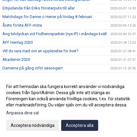
Erbjudande från Eriks fönsterputs till alla!
2020-02-07 14:30
Matchdags för Damer o Herrar på lördag 8 februari
2020-02-07 11:22
Årets första ÄFF-möte
2020-02-06 13:26
Ang bilolyckan vid Fridhemsparken (nya IP) i måndags kväll
2020-02-04 20:37
ÄFF Herrlag 2020
2020-01-28 12:02
Vill du vara med om en upplevelse för livet?
2020-01-27 08:41
Akademin 2020
2020-01-21 07:31
Damerna på gång inför säsongen!
2020-01-15 20:36
Björn Westerblad klar för ett år till
2020-01-15 10:46
Träningarna är i full gång på Fridhemsparken
2020-01-14 11:17
För att hemsidan ska fungera korrekt använder vi nödvändiga
cookies från SportAdmin. Dessa går inte att stänga av.
Julhälsning!
2019-12-20 07:42
Föreningen kan också använda frivilliga cookies, t.ex. för statistik
2019-12-18 08:54
eller marknadsföring. Du väljer själv om du vill acceptera dessa.
3:e advent=3 stjärnor
2019-12-15 15:16
Anpassa dina val
Ny klubbchef tillsatt.
2019-12-12 11:59
Acceptera nödvändiga
Acceptera alla
Wilma Törnqvist klar för ÄFF
2019-12-09 11:53
Klubbchefen slutar i ÄFF
2019-12-02 09:58