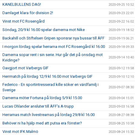
KANELBULLENS DAG!
2020-09-25 10:52
Damlaget klara för division 2!
2020-09-23 22:01
Vinst mot FC Rosengård
2020-09-22 16:02
Söndag, 20/9 kl 16.00 spelar damerna mot Nike
2020-09-19 18:52
Backahill och Stiftelsen Gripen sponsrar nya bussar till ÄFF
2020-09-19 06:21
I morgon lördag spelar herrarna mot FC Rosengård kl 16.00
2020-09-18 09:33
Damerna sopar rent i sin serie. Hur går det på onsdag mot
2020-09-14 10:40
Kvidinge?
Oavgjort mot Varbergs GIF
2020-09-12 19:58
Herrmatch på lördag 12/9 kl 16.00 mot Varbergs GIF
2020-09-10 12:10
Federico - En sportintresserad kille söker en värdfamilj i
2020-09-07 08:30
Sverige
Damerna möter Fortuna på lördag 5/9 kl 15.00
2020-09-04 15:01
Lucas Ohlander ansluter till ÄFF’s A-trupp
2020-09-03 16:58
Herrarnas match livestreamas på lördag 29/8 kl 16.00
2020-08-27 08:38
Behöver ni ha hjälp med att putsa era fönster?
2020-08-25 10:58
Vinst mot IFK Malmö
2020-08-24 15:32