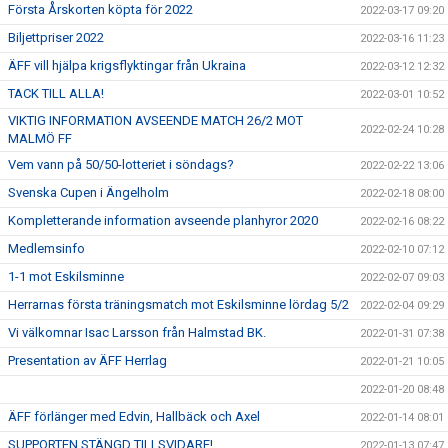
Första Årskorten köpta för 2022
2022-03-17 09:20
Biljettpriser 2022
2022-03-16 11:23
ÄFF vill hjälpa krigsflyktingar från Ukraina
2022-03-12 12:32
TACK TILL ALLA!
2022-03-01 10:52
VIKTIG INFORMATION AVSEENDE MATCH 26/2 MOT
2022-02-24 10:28
MALMÖ FF
Vem vann på 50/50-lotteriet i söndags?
2022-02-22 13:06
Svenska Cupen i Ängelholm
2022-02-18 08:00
Kompletterande information avseende planhyror 2020
2022-02-16 08:22
Medlemsinfo
2022-02-10 07:12
1-1 mot Eskilsminne
2022-02-07 09:03
Herrarnas första träningsmatch mot Eskilsminne lördag 5/2
2022-02-04 09:29
Vi välkomnar Isac Larsson från Halmstad BK.
2022-01-31 07:38
Presentation av ÄFF Herrlag
2022-01-21 10:05
2022-01-20 08:48
ÄFF förlänger med Edvin, Hallbäck och Axel
2022-01-14 08:01
SUPPORTEN STÄNGD TILLSVIDARE!
2022-01-13 07:47