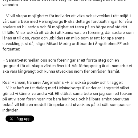
varandra.
– Vi vill skapa möjligheter för individer att växa och utvecklas i rätt miljö. I
vårt samarbete med Helsingborgs IF ska detta ge förutsättningar för våra
spelare att bli sedda och få möjlighet att testa på en högre nivå vid rätt
tillfälle. Vi ser också ett värde i att kunna vara en förening, där spelare som
lånas ut till oss, växer och utbildas i en miljö som är rätt för spelarens
utveckling just då, säger Mikael Modig ordförande i Ängelholms FF och
fortsätter:
– Samarbetet mellan oss som föreningar är ett första steg och en
grogrund för att skapa värden över tid. Vår förhoppning är att samarbetet
ska vara långvarigt och kunna utvecklas inom fler områden framåt.
Roar Hansen, tränare i Ängelholms FF, är också positiv och tillägger:
– Vi har haft en tät dialog med Helsingborgs IF under en längre tid vilket
gör att vi känner varandra väl. Ett utökat samarbete ser jag som ett tecken
på att vi som föreningar inte bara har höga och hållbara ambitioner utan
också vill hitta en modell för spelare att utvecklas på ett sätt som passar
individen.