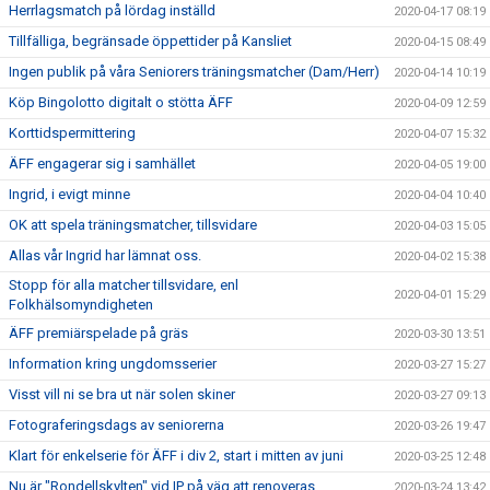
Herrlagsmatch på lördag inställd
2020-04-17 08:19
Tillfälliga, begränsade öppettider på Kansliet
2020-04-15 08:49
Ingen publik på våra Seniorers träningsmatcher (Dam/Herr)
2020-04-14 10:19
Köp Bingolotto digitalt o stötta ÄFF
2020-04-09 12:59
Korttidspermittering
2020-04-07 15:32
ÄFF engagerar sig i samhället
2020-04-05 19:00
Ingrid, i evigt minne
2020-04-04 10:40
OK att spela träningsmatcher, tillsvidare
2020-04-03 15:05
Allas vår Ingrid har lämnat oss.
2020-04-02 15:38
Stopp för alla matcher tillsvidare, enl
2020-04-01 15:29
Folkhälsomyndigheten
ÄFF premiärspelade på gräs
2020-03-30 13:51
Information kring ungdomsserier
2020-03-27 15:27
Visst vill ni se bra ut när solen skiner
2020-03-27 09:13
Fotograferingsdags av seniorerna
2020-03-26 19:47
Klart för enkelserie för ÄFF i div 2, start i mitten av juni
2020-03-25 12:48
Nu är "Rondellskylten" vid IP på väg att renoveras
2020-03-24 13:42