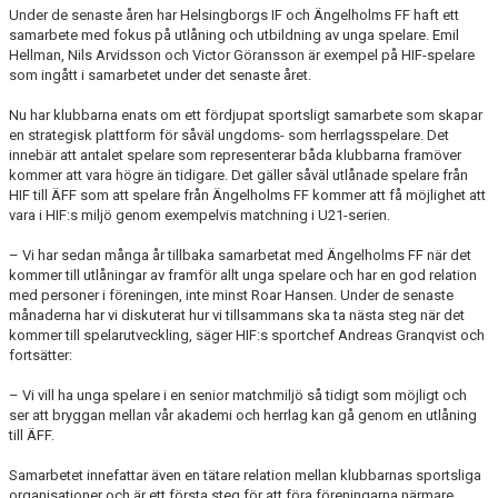
Under de senaste åren har Helsingborgs IF och Ängelholms FF haft ett
MEDLEMS OCH TRÄNINGSAVGIFTER
samarbete med fokus på utlåning och utbildning av unga spelare. Emil
Hellman, Nils Arvidsson och Victor Göransson är exempel på HIF-spelare
som ingått i samarbetet under det senaste året.
Nu har klubbarna enats om ett fördjupat sportsligt samarbete som skapar
en strategisk plattform för såväl ungdoms- som herrlagsspelare. Det
innebär att antalet spelare som representerar båda klubbarna framöver
kommer att vara högre än tidigare. Det gäller såväl utlånade spelare från
HIF till ÄFF som att spelare från Ängelholms FF kommer att få möjlighet att
vara i HIF:s miljö genom exempelvis matchning i U21-serien.
– Vi har sedan många år tillbaka samarbetat med Ängelholms FF när det
kommer till utlåningar av framför allt unga spelare och har en god relation
med personer i föreningen, inte minst Roar Hansen. Under de senaste
månaderna har vi diskuterat hur vi tillsammans ska ta nästa steg när det
kommer till spelarutveckling, säger HIF:s sportchef Andreas Granqvist och
fortsätter:
– Vi vill ha unga spelare i en senior matchmiljö så tidigt som möjligt och
ser att bryggan mellan vår akademi och herrlag kan gå genom en utlåning
till ÄFF.
Samarbetet innefattar även en tätare relation mellan klubbarnas sportsliga
organisationer och är ett första steg för att föra föreningarna närmare