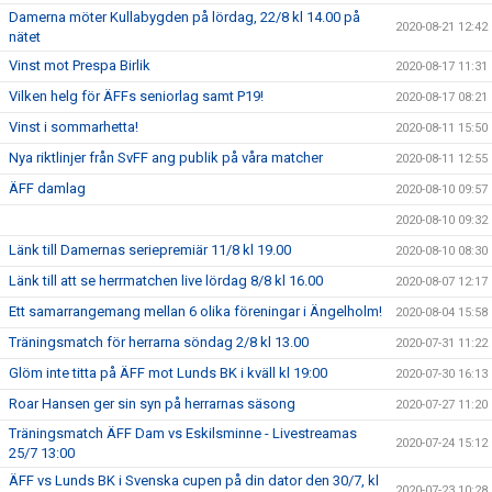
Damerna möter Kullabygden på lördag, 22/8 kl 14.00 på
2020-08-21 12:42
nätet
Vinst mot Prespa Birlik
2020-08-17 11:31
Vilken helg för ÄFFs seniorlag samt P19!
2020-08-17 08:21
Vinst i sommarhetta!
2020-08-11 15:50
Nya riktlinjer från SvFF ang publik på våra matcher
2020-08-11 12:55
ÄFF damlag
2020-08-10 09:57
2020-08-10 09:32
Länk till Damernas seriepremiär 11/8 kl 19.00
2020-08-10 08:30
Länk till att se herrmatchen live lördag 8/8 kl 16.00
2020-08-07 12:17
Ett samarrangemang mellan 6 olika föreningar i Ängelholm!
2020-08-04 15:58
Träningsmatch för herrarna söndag 2/8 kl 13.00
2020-07-31 11:22
Glöm inte titta på ÄFF mot Lunds BK i kväll kl 19:00
2020-07-30 16:13
Roar Hansen ger sin syn på herrarnas säsong
2020-07-27 11:20
Träningsmatch ÄFF Dam vs Eskilsminne - Livestreamas
2020-07-24 15:12
25/7 13:00
ÄFF vs Lunds BK i Svenska cupen på din dator den 30/7, kl
2020-07-23 10:28