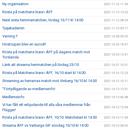
Ny organisation
2021-11-16 11:34
Rösta på matchens lirare i ÄFF
2021-11-13 13:23
Näst sista hemmamatchen, lördag 13/11 kl 14:00
2021-11-12 08:54
Tjejakademin
2021-11-10 09:17
Varning !!
2021-10-28 09:55
Höstcupen blev en succé!!
2021-10-24 18:37
Rösta på matchens lirare i ÄFF på dagens match mot
2021-10-23 12:41
Torslanda.
Länk att streama herrmatchen på lördag 23/10
2021-10-21 10:51
Rösta på Matchens lirare i ÄFF, 16/10 start kl 14.00
2021-10-16 12:23
Streaming av herrarnas match mot Vinberg 16/10 kl 14.00
2021-10-15 10:11
”Förtydligande av medlemsinfo!
2021-10-13 13:31
Medlemsinfo
2021-10-13 06:48
Vi har fått ett erbjudande till alla våra medlemmar från
2021-10-12 13:34
Flügger!
Rösta på matchens lirare i ÄFF, 10/10. Matchstart kl 14.00
2021-10-10 11:04
Streama ÄFF vs Varbergs GIF söndag 10/10 kl 14:00
2021-10-10 08:05