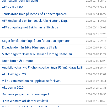
Damsatsningen i full gång
2020-02-18 08:49
ÄFF vs BoIS 0-1
2020-02-17 08:49
Landskrona Bois på besök på Fridhemsparken
2020-02-14 16:22
ÄFF önskar alla en fantastisk Alla-Hjärtans-Dag!
2020-02-14 09:58
ÄFFs unga lag mot Eskilsminne i lördags
2020-02-11 08:06
2020-02-11 07:28
Seger för vårt damlag i årets första träningsmatch
2020-02-10 09:14
Erbjudande från Eriks fönsterputs till alla!
2020-02-07 14:30
Matchdags för Damer o Herrar på lördag 8 februari
2020-02-07 11:22
Årets första ÄFF-möte
2020-02-06 13:26
Ang bilolyckan vid Fridhemsparken (nya IP) i måndags kväll
2020-02-04 20:37
ÄFF Herrlag 2020
2020-01-28 12:02
Vill du vara med om en upplevelse för livet?
2020-01-27 08:41
Akademin 2020
2020-01-21 07:31
Damerna på gång inför säsongen!
2020-01-15 20:36
Björn Westerblad klar för ett år till
2020-01-15 10:46