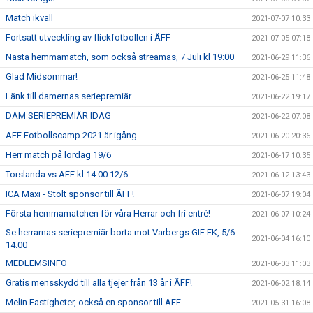
Match ikväll
2021-07-07 10:33
Fortsatt utveckling av flickfotbollen i ÄFF
2021-07-05 07:18
Nästa hemmamatch, som också streamas, 7 Juli kl 19:00
2021-06-29 11:36
Glad Midsommar!
2021-06-25 11:48
Länk till damernas seriepremiär.
2021-06-22 19:17
DAM SERIEPREMIÄR IDAG
2021-06-22 07:08
ÄFF Fotbollscamp 2021 är igång
2021-06-20 20:36
Herr match på lördag 19/6
2021-06-17 10:35
Torslanda vs ÄFF kl 14:00 12/6
2021-06-12 13:43
ICA Maxi - Stolt sponsor till ÄFF!
2021-06-07 19:04
Första hemmamatchen för våra Herrar och fri entré!
2021-06-07 10:24
Se herrarnas seriepremiär borta mot Varbergs GIF FK, 5/6
2021-06-04 16:10
14.00
MEDLEMSINFO
2021-06-03 11:03
Gratis mensskydd till alla tjejer från 13 år i ÄFF!
2021-06-02 18:14
Melin Fastigheter, också en sponsor till ÄFF
2021-05-31 16:08