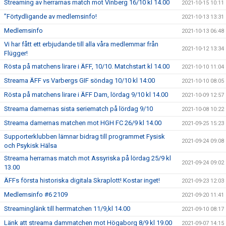
Streaming av herrarnas match mot Vinberg 16/10 kl 14.00
2021-10-15 10:11
”Förtydligande av medlemsinfo!
2021-10-13 13:31
Medlemsinfo
2021-10-13 06:48
Vi har fått ett erbjudande till alla våra medlemmar från
2021-10-12 13:34
Flügger!
Rösta på matchens lirare i ÄFF, 10/10. Matchstart kl 14.00
2021-10-10 11:04
Streama ÄFF vs Varbergs GIF söndag 10/10 kl 14:00
2021-10-10 08:05
Rösta på matchens lirare i ÄFF Dam, lördag 9/10 kl 14.00
2021-10-09 12:57
Streama damernas sista seriematch på lördag 9/10
2021-10-08 10:22
Streama damernas matchen mot HGH FC 26/9 kl 14.00
2021-09-25 15:23
Supporterklubben lämnar bidrag till programmet Fysisk
2021-09-24 09:08
och Psykisk Hälsa
Streama herrarnas match mot Assyriska på lördag 25/9 kl
2021-09-24 09:02
13.00
ÄFFs första historiska digitala Skraplott! Kostar inget!
2021-09-23 12:03
Medlemsinfo #6 2109
2021-09-20 11:41
Streaminglänk till herrmatchen 11/9,kl 14.00
2021-09-10 08:17
Länk att streama dammatchen mot Högaborg 8/9 kl 19.00
2021-09-07 14:15