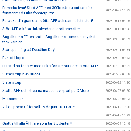
2023-10-23 13:57
En vecka kvar! Stöd ÄFF med 300kr när du putsar dina
2023-10-23 10:33
fönster med Eriks fönsterputs!
Förboka din gran och stötta ÄFF och samhället i stort!
2023-10-16 09:16
Stöd ÄFF o köpa Julkalender o Idrottsrabatten
2023-10-12 09:56
Ängelholms FF- en kraft i Ängelholms kommun, mycket
2023-09-06 09:19
tack vare er!
Stor spänning på Deadline Day!
2023-09-04 09:34
Run of Hope
2023-09-01 09:33
Putsa dina fönster med Eriks fönsterputs och stötta ÄFF!
2023-07-31 09:52
Sisters cup blev succé
2023-07-05 07:18
Sisters cup
2023-06-28 11:20
Stötta ÄFF och streama massor av sport på C More!
2023-06-27 09:20
Midsommar
2023-06-22 08:13
Vill du prova Gåfotboll 19:de juni 10-11:30?!
2023-06-16 11:50
2023-06-15 10:29
Grattis till alla ÄFF:are som tar Studenten!!
2023-06-09 10:18