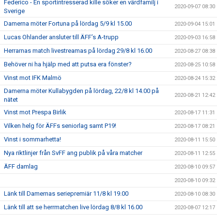
Federico - En sportintresserad kille söker en värdfamilj i
2020-09-07 08:30
Sverige
Damerna möter Fortuna på lördag 5/9 kl 15.00
2020-09-04 15:01
Lucas Ohlander ansluter till ÄFF’s A-trupp
2020-09-03 16:58
Herrarnas match livestreamas på lördag 29/8 kl 16.00
2020-08-27 08:38
Behöver ni ha hjälp med att putsa era fönster?
2020-08-25 10:58
Vinst mot IFK Malmö
2020-08-24 15:32
Damerna möter Kullabygden på lördag, 22/8 kl 14.00 på
2020-08-21 12:42
nätet
Vinst mot Prespa Birlik
2020-08-17 11:31
Vilken helg för ÄFFs seniorlag samt P19!
2020-08-17 08:21
Vinst i sommarhetta!
2020-08-11 15:50
Nya riktlinjer från SvFF ang publik på våra matcher
2020-08-11 12:55
ÄFF damlag
2020-08-10 09:57
2020-08-10 09:32
Länk till Damernas seriepremiär 11/8 kl 19.00
2020-08-10 08:30
Länk till att se herrmatchen live lördag 8/8 kl 16.00
2020-08-07 12:17