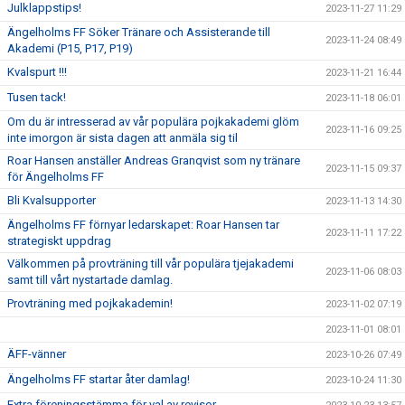
Julklappstips!
2023-11-27 11:29
Ängelholms FF Söker Tränare och Assisterande till
2023-11-24 08:49
Akademi (P15, P17, P19)
Kvalspurt !!!
2023-11-21 16:44
Tusen tack!
2023-11-18 06:01
Om du är intresserad av vår populära pojkakademi glöm
2023-11-16 09:25
inte imorgon är sista dagen att anmäla sig til
Roar Hansen anställer Andreas Granqvist som ny tränare
2023-11-15 09:37
för Ängelholms FF
Bli Kvalsupporter
2023-11-13 14:30
Ängelholms FF förnyar ledarskapet: Roar Hansen tar
2023-11-11 17:22
strategiskt uppdrag
Välkommen på provträning till vår populära tjejakademi
2023-11-06 08:03
samt till vårt nystartade damlag.
Provträning med pojkakademin!
2023-11-02 07:19
2023-11-01 08:01
ÄFF-vänner
2023-10-26 07:49
Ängelholms FF startar åter damlag!
2023-10-24 11:30
Extra föreningsstämma för val av revisor