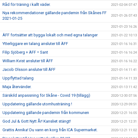
Råd för träning i kallt väder.
2021-02-04 07:47
Nya rekommendationer gällande pandemin från Skånes FF
2021-01-26 07:43
2021-01-25
2021-01-23 16:26
ÄFF fortsätter att bygga lokalt och med egna talanger
2021-01-22 10:13
Ytterliggare en talang ansluter till ÄFF
2021-01-16 16:31
Filip Sjöberg + ÄFF = Sant
2021-01-16 16:24
William Kvist ansluter till ÄFF
2021-01-16 16:22
Jacob Olsson ansluter till ÄFF
2021-01-14 11:41
Uppflyttad talang
2021-01-14 11:33
Maja återvänder.
2021-01-13 11:42
Särskild anpassning för Skåne - Covid 19 (tillägg)
2020-12-30 07:56
Uppdatering gällande utomhusträning !
2020-12-29 09:51
Uppdatering gällande pandemin från kommunen
2020-12-21 16:05
God Jul & Gott Nytt År! Kansliet stängt!
2020-12-21 12:31
Grattis Annika! Du vann en korg från ICA Supermarket.
2020-12-21 11:02