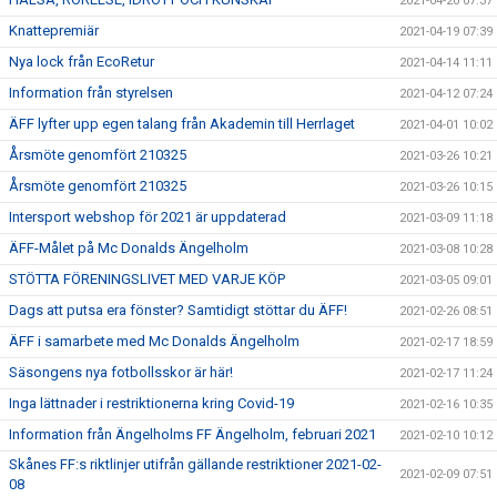
2021-04-20 07:37
Knattepremiär
2021-04-19 07:39
Nya lock från EcoRetur
2021-04-14 11:11
Information från styrelsen
2021-04-12 07:24
ÄFF lyfter upp egen talang från Akademin till Herrlaget
2021-04-01 10:02
Årsmöte genomfört 210325
2021-03-26 10:21
Årsmöte genomfört 210325
2021-03-26 10:15
Intersport webshop för 2021 är uppdaterad
2021-03-09 11:18
ÄFF-Målet på Mc Donalds Ängelholm
2021-03-08 10:28
STÖTTA FÖRENINGSLIVET MED VARJE KÖP
2021-03-05 09:01
Dags att putsa era fönster? Samtidigt stöttar du ÄFF!
2021-02-26 08:51
ÄFF i samarbete med Mc Donalds Ängelholm
2021-02-17 18:59
Säsongens nya fotbollsskor är här!
2021-02-17 11:24
Inga lättnader i restriktionerna kring Covid-19
2021-02-16 10:35
Information från Ängelholms FF Ängelholm, februari 2021
2021-02-10 10:12
Skånes FF:s riktlinjer utifrån gällande restriktioner 2021-02-
2021-02-09 07:51
08