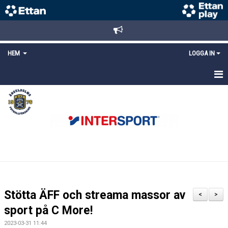
HEM
LOGGA IN
STARTSIDA
NYHETER
ANMÄLAN/REGISTRERING
POLICYS
FÖRKÖP BILJETTER
Stötta ÄFF och streama massor av
<
>
LÄNKAR
sport på C More!
2023-03-31 11:44