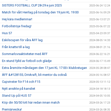
SISTERS FOOTBALL CUP 28-29:e juni 2025
2025-06-24 12:24
Match för vårt Herrlag på torsdag den 19 juni KL 19:00
2025-06-16 09:29
Hej kära medlemmar!
2025-06-13 07:21
Fotbollströje fredag!
2025-05-06 07:22
Hus 57
2025-04-23 09:37
Eskilscupen för våra ÄFF lag
2024-08-05 14:33
Från knatte till a-lag
2024-08-01 21:16
Sommarlovsaktiviteter med ÄFF
2024-06-22 16:21
En stund fylld av fotboll och glädje
2024-06-17 15:49
Extra årsmöte måndagen den 17 juni KL 17:00 i klubbstugan
2024-05-28 08:47
ÄFF &#128155; Drivkraft, bli mentor du också
2024-05-16 08:57
Cupvinster för F14 och F15
2024-05-13 11:12
Nytt ansikte på kansliet
2024-04-18 18:13
Stand Up på HUS 57
2024-04-05 10:05
Köp din 50/50 lott här redan innan match
2024-03-26 17:23
Premiärvecka!
2024-03-26 08:35