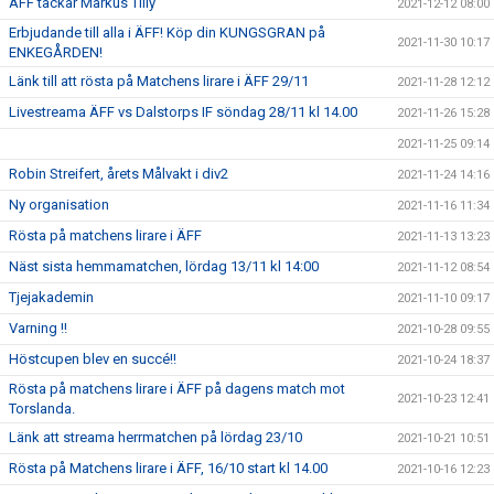
ÄFF tackar Markus Tilly
2021-12-12 08:00
Erbjudande till alla i ÄFF! Köp din KUNGSGRAN på
2021-11-30 10:17
ENKEGÅRDEN!
Länk till att rösta på Matchens lirare i ÄFF 29/11
2021-11-28 12:12
Livestreama ÄFF vs Dalstorps IF söndag 28/11 kl 14.00
2021-11-26 15:28
2021-11-25 09:14
Robin Streifert, årets Målvakt i div2
2021-11-24 14:16
Ny organisation
2021-11-16 11:34
Rösta på matchens lirare i ÄFF
2021-11-13 13:23
Näst sista hemmamatchen, lördag 13/11 kl 14:00
2021-11-12 08:54
Tjejakademin
2021-11-10 09:17
Varning !!
2021-10-28 09:55
Höstcupen blev en succé!!
2021-10-24 18:37
Rösta på matchens lirare i ÄFF på dagens match mot
2021-10-23 12:41
Torslanda.
Länk att streama herrmatchen på lördag 23/10
2021-10-21 10:51
Rösta på Matchens lirare i ÄFF, 16/10 start kl 14.00
2021-10-16 12:23