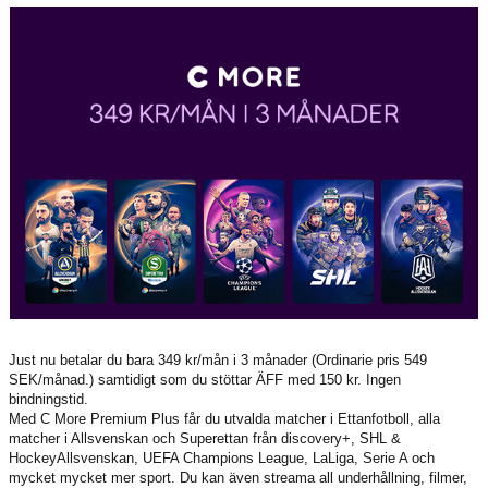
MEDLEMS OCH TRÄNINGSAVGIFTER
Just nu betalar du bara 349 kr/mån i 3 månader (Ordinarie pris 549
SEK/månad.) samtidigt som du stöttar ÄFF med 150 kr. Ingen
bindningstid.
Med C More Premium Plus får du utvalda matcher i Ettanfotboll, alla
matcher i Allsvenskan och Superettan från discovery+, SHL &
HockeyAllsvenskan, UEFA Champions League, LaLiga, Serie A och
mycket mycket mer sport. Du kan även streama all underhållning, filmer,