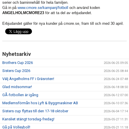
serier och barninnehåll för hela familjen.
Gå in på
www.cmore.se/kampanj/fotboll
och använd koden
ANGELHOLMCMORE23
för att ta del av erbjudandet.
Erbjudandet gäller för nya kunder på cmore.se, fram till och med 30 april.
Nyhetsarkiv
Brothers Cup 2026
2026-06-25 09:05
Sisters Cup 2026
2026-06-25 08:44
Välj Ängelholms FF i Gräsroten!
2026-06-24 07:48
Glad midsommar!
2026-06-18 08:50
GÅ-fotbollen är igång
2026-06-12 07:00
Medlemsförmån hos Lyft & Byggmaskiner AB
2026-06-10 07:36
Sisters cup flyttas till den 17-18 oktober
2026-06-04 17:14
Kansliet stängt torsdag-fredag!
2026-05-27 11:31
Gå på Volleyboll!
2026-05-21 11:18