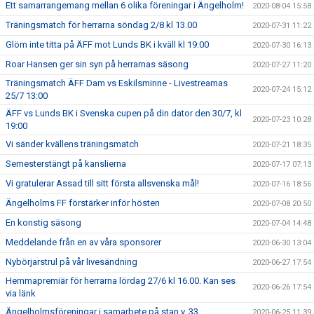
Ett samarrangemang mellan 6 olika föreningar i Ängelholm!
2020-08-04 15:58
Träningsmatch för herrarna söndag 2/8 kl 13.00
2020-07-31 11:22
Glöm inte titta på ÄFF mot Lunds BK i kväll kl 19:00
2020-07-30 16:13
Roar Hansen ger sin syn på herrarnas säsong
2020-07-27 11:20
Träningsmatch ÄFF Dam vs Eskilsminne - Livestreamas
2020-07-24 15:12
25/7 13:00
ÄFF vs Lunds BK i Svenska cupen på din dator den 30/7, kl
2020-07-23 10:28
19:00
Vi sänder kvällens träningsmatch
2020-07-21 18:35
Semesterstängt på kanslierna
2020-07-17 07:13
Vi gratulerar Assad till sitt första allsvenska mål!
2020-07-16 18:56
Ängelholms FF förstärker inför hösten
2020-07-08 20:50
En konstig säsong
2020-07-04 14:48
Meddelande från en av våra sponsorer
2020-06-30 13:04
Nybörjarstrul på vår livesändning
2020-06-27 17:54
Hemmapremiär för herrarna lördag 27/6 kl 16.00. Kan ses
2020-06-26 17:54
via länk
Ängelholmsföreningar i samarbete på stan v. 33
2020-06-25 11:39