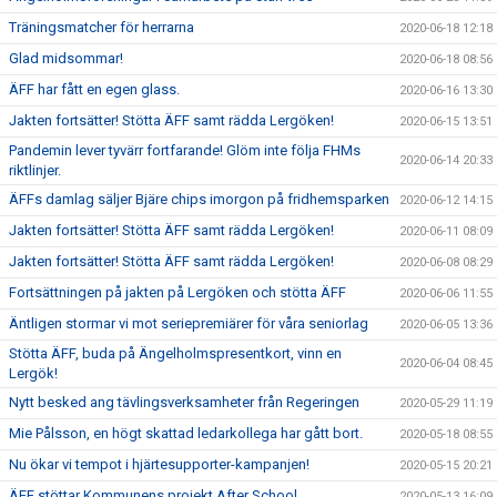
Träningsmatcher för herrarna
2020-06-18 12:18
Glad midsommar!
2020-06-18 08:56
ÄFF har fått en egen glass.
2020-06-16 13:30
Jakten fortsätter! Stötta ÄFF samt rädda Lergöken!
2020-06-15 13:51
Pandemin lever tyvärr fortfarande! Glöm inte följa FHMs
2020-06-14 20:33
riktlinjer.
ÄFFs damlag säljer Bjäre chips imorgon på fridhemsparken
2020-06-12 14:15
Jakten fortsätter! Stötta ÄFF samt rädda Lergöken!
2020-06-11 08:09
Jakten fortsätter! Stötta ÄFF samt rädda Lergöken!
2020-06-08 08:29
Fortsättningen på jakten på Lergöken och stötta ÄFF
2020-06-06 11:55
Äntligen stormar vi mot seriepremiärer för våra seniorlag
2020-06-05 13:36
Stötta ÄFF, buda på Ängelholmspresentkort, vinn en
2020-06-04 08:45
Lergök!
Nytt besked ang tävlingsverksamheter från Regeringen
2020-05-29 11:19
Mie Pålsson, en högt skattad ledarkollega har gått bort.
2020-05-18 08:55
Nu ökar vi tempot i hjärtesupporter-kampanjen!
2020-05-15 20:21
ÄFF stöttar Kommunens projekt After School
2020-05-13 16:09