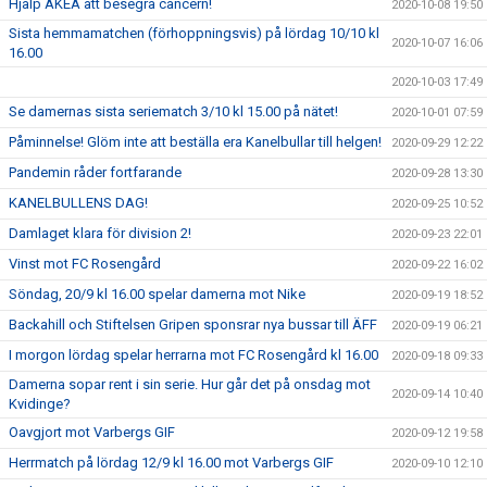
Hjälp AKEA att besegra cancern!
2020-10-08 19:50
Sista hemmamatchen (förhoppningsvis) på lördag 10/10 kl
2020-10-07 16:06
16.00
2020-10-03 17:49
Se damernas sista seriematch 3/10 kl 15.00 på nätet!
2020-10-01 07:59
Påminnelse! Glöm inte att beställa era Kanelbullar till helgen!
2020-09-29 12:22
Pandemin råder fortfarande
2020-09-28 13:30
KANELBULLENS DAG!
2020-09-25 10:52
Damlaget klara för division 2!
2020-09-23 22:01
Vinst mot FC Rosengård
2020-09-22 16:02
Söndag, 20/9 kl 16.00 spelar damerna mot Nike
2020-09-19 18:52
Backahill och Stiftelsen Gripen sponsrar nya bussar till ÄFF
2020-09-19 06:21
I morgon lördag spelar herrarna mot FC Rosengård kl 16.00
2020-09-18 09:33
Damerna sopar rent i sin serie. Hur går det på onsdag mot
2020-09-14 10:40
Kvidinge?
Oavgjort mot Varbergs GIF
2020-09-12 19:58
Herrmatch på lördag 12/9 kl 16.00 mot Varbergs GIF
2020-09-10 12:10