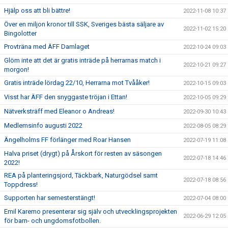
Hjälp oss att bli bättre!
2022-11-08 10:37
Över en miljon kronor till SSK, Sveriges bästa säljare av
2022-11-02 15:20
Bingolotter
Provträna med ÄFF Damlaget
2022-10-24 09:03
Glöm inte att det är gratis inträde på herrarnas match i
2022-10-21 09:27
morgon!
Gratis inträde lördag 22/10, Herrarna mot Tvååker!
2022-10-15 09:03
Visst har ÄFF den snyggaste tröjan i Ettan!
2022-10-05 09:29
Nätverksträff med Eleanor o Andreas!
2022-09-30 10:43
Medlemsinfo augusti 2022
2022-08-05 08:29
Ängelholms FF förlänger med Roar Hansen
2022-07-19 11:08
Halva priset (drygt) på Årskort för resten av säsongen
2022-07-18 14:46
2022!
REA på planteringsjord, Täckbark, Naturgödsel samt
2022-07-18 08:56
Toppdress!
Supporten har semesterstängt!
2022-07-04 08:00
Emil Karemo presenterar sig själv och utvecklingsprojekten
2022-06-29 12:05
för barn- och ungdomsfotbollen.