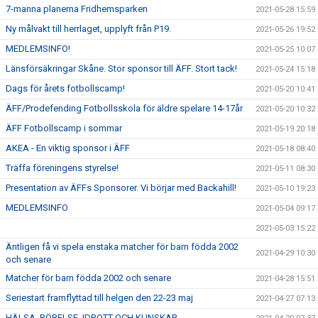
7-manna planerna Fridhemsparken
2021-05-28 15:59
Ny målvakt till herrlaget, upplyft från P19.
2021-05-26 19:52
MEDLEMSINFO!
2021-05-25 10:07
Länsförsäkringar Skåne. Stor sponsor till ÄFF. Stort tack!
2021-05-24 15:18
Dags för årets fotbollscamp!
2021-05-20 10:41
ÄFF/Prodefending Fotbollsskola för äldre spelare 14-17år
2021-05-20 10:32
ÄFF Fotbollscamp i sommar
2021-05-19 20:18
AKEA - En viktig sponsor i ÄFF
2021-05-18 08:40
Träffa föreningens styrelse!
2021-05-11 08:30
Presentation av ÄFFs Sponsorer. Vi börjar med Backahill!
2021-05-10 19:23
MEDLEMSINFO
2021-05-04 09:17
2021-05-03 15:22
Äntligen få vi spela enstaka matcher för barn födda 2002
2021-04-29 10:30
och senare
Matcher för barn födda 2002 och senare
2021-04-28 15:51
Seriestart framflyttad till helgen den 22-23 maj
2021-04-27 07:13
HÄLSA, RÖRELSE, IDROTT OCH KUNSKAP