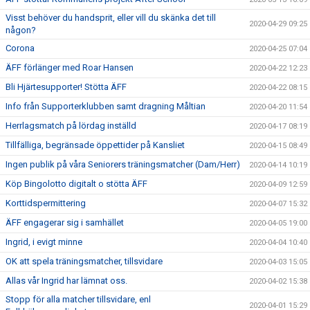
Visst behöver du handsprit, eller vill du skänka det till
2020-04-29 09:25
någon?
Corona
2020-04-25 07:04
ÄFF förlänger med Roar Hansen
2020-04-22 12:23
Bli Hjärtesupporter! Stötta ÄFF
2020-04-22 08:15
Info från Supporterklubben samt dragning Måltian
2020-04-20 11:54
Herrlagsmatch på lördag inställd
2020-04-17 08:19
Tillfälliga, begränsade öppettider på Kansliet
2020-04-15 08:49
Ingen publik på våra Seniorers träningsmatcher (Dam/Herr)
2020-04-14 10:19
Köp Bingolotto digitalt o stötta ÄFF
2020-04-09 12:59
Korttidspermittering
2020-04-07 15:32
ÄFF engagerar sig i samhället
2020-04-05 19:00
Ingrid, i evigt minne
2020-04-04 10:40
OK att spela träningsmatcher, tillsvidare
2020-04-03 15:05
Allas vår Ingrid har lämnat oss.
2020-04-02 15:38
Stopp för alla matcher tillsvidare, enl
2020-04-01 15:29