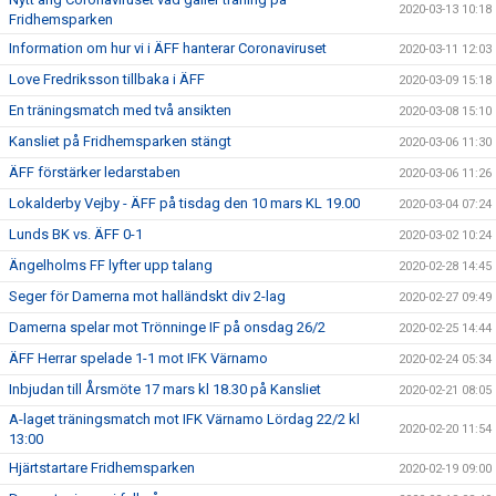
2020-03-13 10:18
Fridhemsparken
Information om hur vi i ÄFF hanterar Coronaviruset
2020-03-11 12:03
Love Fredriksson tillbaka i ÄFF
2020-03-09 15:18
En träningsmatch med två ansikten
2020-03-08 15:10
Kansliet på Fridhemsparken stängt
2020-03-06 11:30
ÄFF förstärker ledarstaben
2020-03-06 11:26
Lokalderby Vejby - ÄFF på tisdag den 10 mars KL 19.00
2020-03-04 07:24
Lunds BK vs. ÄFF 0-1
2020-03-02 10:24
Ängelholms FF lyfter upp talang
2020-02-28 14:45
Seger för Damerna mot halländskt div 2-lag
2020-02-27 09:49
Damerna spelar mot Trönninge IF på onsdag 26/2
2020-02-25 14:44
ÄFF Herrar spelade 1-1 mot IFK Värnamo
2020-02-24 05:34
Inbjudan till Årsmöte 17 mars kl 18.30 på Kansliet
2020-02-21 08:05
A-laget träningsmatch mot IFK Värnamo Lördag 22/2 kl
2020-02-20 11:54
13:00
Hjärtstartare Fridhemsparken
2020-02-19 09:00