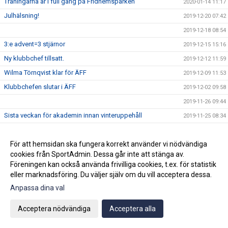
Träningarna är i full gång på Fridhemsparken
2020-01-14 11:17
Julhälsning!
2019-12-20 07:42
2019-12-18 08:54
3:e advent=3 stjärnor
2019-12-15 15:16
Ny klubbchef tillsatt.
2019-12-12 11:59
Wilma Törnqvist klar för ÄFF
2019-12-09 11:53
Klubbchefen slutar i ÄFF
2019-12-02 09:58
2019-11-26 09:44
Sista veckan för akademin innan vinteruppehåll
2019-11-25 08:34
Ge bort en sportig dröm!
2019-11-22 09:50
Vinnarna på ungdomsavslutningens tipspromenad
För att hemsidan ska fungera korrekt använder vi nödvändiga
2019-11-22 07:43
cookies från SportAdmin. Dessa går inte att stänga av.
Köp din Bingolott av vårt P13 lag
2019-11-15 09:16
Föreningen kan också använda frivilliga cookies, t.ex. för statistik
Avslutning för ungdomslagen söndagen den 3 november
eller marknadsföring. Du väljer själv om du vill acceptera dessa.
2019-10-30 09:04
KL 11:00
Anpassa dina val
2019-10-19 10:02
Vi välkomnar Mikael " Ragge" Ragvald till ÄFF
Acceptera nödvändiga
Acceptera alla
2019-08-28 11:46
F17 FÖR- EM Spanien - Sverige
2019-08-18 08:20