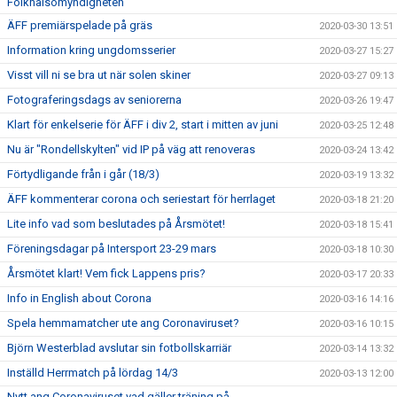
Folkhälsomyndigheten
ÄFF premiärspelade på gräs
2020-03-30 13:51
Information kring ungdomsserier
2020-03-27 15:27
Visst vill ni se bra ut när solen skiner
2020-03-27 09:13
Fotograferingsdags av seniorerna
2020-03-26 19:47
Klart för enkelserie för ÄFF i div 2, start i mitten av juni
2020-03-25 12:48
Nu är "Rondellskylten" vid IP på väg att renoveras
2020-03-24 13:42
Förtydligande från i går (18/3)
2020-03-19 13:32
ÄFF kommenterar corona och seriestart för herrlaget
2020-03-18 21:20
Lite info vad som beslutades på Årsmötet!
2020-03-18 15:41
Föreningsdagar på Intersport 23-29 mars
2020-03-18 10:30
Årsmötet klart! Vem fick Lappens pris?
2020-03-17 20:33
Info in English about Corona
2020-03-16 14:16
Spela hemmamatcher ute ang Coronaviruset?
2020-03-16 10:15
Björn Westerblad avslutar sin fotbollskarriär
2020-03-14 13:32
Inställd Herrmatch på lördag 14/3
2020-03-13 12:00
Nytt ang Coronaviruset vad gäller träning på