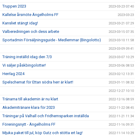
Truppen 2023
2023-03-23 07:40
Kallelse årsmöte Ängelholms FF
2023-03-23
Kansliet stängt idag!
2023-03-21 07:29
Valberedningen och dess arbete
2023-03-15 07:35
Sportadmin Försäljningsguide - Medlemmar (Bingolotto)
2023-03-10 11:58
2023-03-09 09:41
Träning inställd idag den 7/3
2023-03-07 10:29
Vi säljer påskbingolotter!
2023-03-06 08:53
Herrlag 2024
2023-02-12 13:31
Spelschemat för Ettan södra herr är klart!
2023-01-11 08:32
2022-12-27 10:10
Tränarna till akademin är nu klart
2022-12-16 08:59
Akademitränare klara för 2023
2022-11-22 08:45
Träningar på Valhall och Fridhemsparken inställda
2022-11-21 11:34
Föreningsnytt - Ängelholms FF
2022-11-16 09:31
Mjuka paket till jul, köp Gutz och stötta ert lag!
2022-11-14 10:29