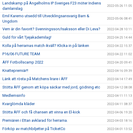
Landskamp på Ängelholms IP Sveriges F23 möter Indiens
2022-05-26 11:05
damlanslag
Emil Karemo utsedd till Utvecklingsansvarig Barn &
2022-05-06 08:41
Ungdom
Vem är din favorit? Svenningsson/Isaksson eller Di Leva?
2022-04-28 10:11
Guld för vårt Tjejakademilag!
2022-04-25 14:44
Kolla på herrarnas match ikväll? Klicka in på länken
2022-04-22 15:37
P16/06 FUTURE TEAM
2022-04-22 11:02
ÄFF Fotbollscamp 2022
2022-04-20 09:41
Knattepremiär!!
2022-04-16 09:39
Länk att rösta på Matchens lirare i ÄFF
2022-04-14 17:49
Stötta ÄFF genom att köpa säckar med jord, gödning etc
2022-04-12 08:08
Medlemsinfo
2022-04-11 11:13
Kvarglömda kläder
2022-04-11 08:37
Stötta ÄFF och få chansen att vinna en El-kick
2022-04-06 19:20
Premiären i Ettan avklarad för herrarna.
2022-04-03 18:16
Förköp av matchbiljetter på TicketCo
2022-04-01 13:52