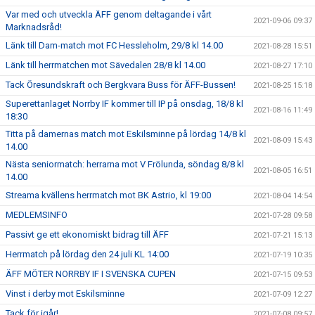
Var med och utveckla ÄFF genom deltagande i vårt
2021-09-06 09:37
Marknadsråd!
Länk till Dam-match mot FC Hessleholm, 29/8 kl 14.00
2021-08-28 15:51
Länk till herrmatchen mot Sävedalen 28/8 kl 14.00
2021-08-27 17:10
Tack Öresundskraft och Bergkvara Buss för ÄFF-Bussen!
2021-08-25 15:18
Superettanlaget Norrby IF kommer till IP på onsdag, 18/8 kl
2021-08-16 11:49
18:30
Titta på damernas match mot Eskilsminne på lördag 14/8 kl
2021-08-09 15:43
14.00
Nästa seniormatch: herrarna mot V Frölunda, söndag 8/8 kl
2021-08-05 16:51
14.00
Streama kvällens herrmatch mot BK Astrio, kl 19:00
2021-08-04 14:54
MEDLEMSINFO
2021-07-28 09:58
Passivt ge ett ekonomiskt bidrag till ÄFF
2021-07-21 15:13
Herrmatch på lördag den 24 juli KL 14:00
2021-07-19 10:35
ÄFF MÖTER NORRBY IF I SVENSKA CUPEN
2021-07-15 09:53
Vinst i derby mot Eskilsminne
2021-07-09 12:27
Tack för igår!
2021-07-08 09:57