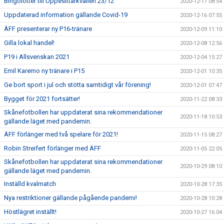
Bingolotter till Uppesittarkvällen 23/12
2020-12-17 08:54
Uppdaterad information gällande Covid-19
2020-12-16 07:55
ÄFF presenterar ny P16-tränare
2020-12-09 11:10
Gilla lokal handel!
2020-12-08 12:56
P19 i Allsvenskan 2021
2020-12-04 15:27
Emil Karemo ny tränare i P15
2020-12-01 10:35
Ge bort sport i jul och stötta samtidigt vår förening!
2020-12-01 07:47
Bygget för 2021 fortsätter!
2020-11-22 08:33
Skånefotbollen har uppdaterat sina rekommendationer
2020-11-18 10:53
gällande läget med pandemin.
ÄFF förlänger med två spelare för 2021!
2020-11-15 08:27
Robin Streifert förlänger med ÄFF
2020-11-05 22:05
Skånefotbollen har uppdaterat sina rekommendationer
2020-10-29 08:10
gällande läget med pandemin.
Inställd kvalmatch
2020-10-28 17:35
Nya restriktioner gällande pågående pandemi!
2020-10-28 10:28
Höstlägret inställt!
2020-10-27 16:04