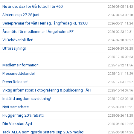
Nu är det dax för Gå fotboll för +60
2026-05-05 11:43
Sisters cup 27-28 juni
2026-04-23 09:18
Seriepremiär för vårt Herrlag, långfredag KL 13:00!
2026-03-31 11:24
Årsmöte för medlemmar i Ängelholms FF
2026-02-23 10:31
Vi Behöver bli fler!
2026-02-18 09:27
Utförsäljning!
2026-01-29 09:25
2025-12-15 09:23
Medlemsinformation!
2025-12-12 11:56
Pressmeddelande!
2025-12-11 13:29
Press Release !
2025-12-03 15:27
Viktig information: Fotografering & publicering i ÄFF
2025-10-14 07:16
Inställd ungdomsavslutning!
2025-10-02 09:18
Nytt samarbete!
2025-09-03 10:21
Flügger färg 20% rabatt!
2025-08-26 11:25
Din Verkstad Syd.
2025-08-26 10:22
Tack ALLA som gjorde Sisters Cup 2025 möjlig!
2025-06-30 14:25