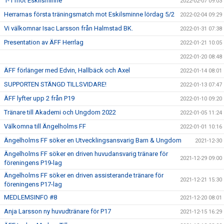
1-1 mot Eskilsminne
2022-02-07 09:03
Herrarnas första träningsmatch mot Eskilsminne lördag 5/2
2022-02-04 09:29
Vi välkomnar Isac Larsson från Halmstad BK.
2022-01-31 07:38
Presentation av ÄFF Herrlag
2022-01-21 10:05
2022-01-20 08:48
ÄFF förlänger med Edvin, Hallbäck och Axel
2022-01-14 08:01
SUPPORTEN STÄNGD TILLSVIDARE!
2022-01-13 07:47
ÄFF lyfter upp 2 från P19
2022-01-10 09:20
Tränare till Akademi och Ungdom 2022
2022-01-05 11:24
Välkomna till Ängelholms FF
2022-01-01 10:16
Ängelholms FF söker en Utvecklingsansvarig Barn & Ungdom
2021-12-30
Ängelholms FF söker en driven huvudansvarig tränare för
2021-12-29 09:00
föreningens P19-lag
Ängelholms FF söker en driven assisterande tränare för
2021-12-21 15:30
föreningens P17-lag
MEDLEMSINFO #8
2021-12-20 08:01
Anja Larsson ny huvudtränare för P17
2021-12-15 16:29