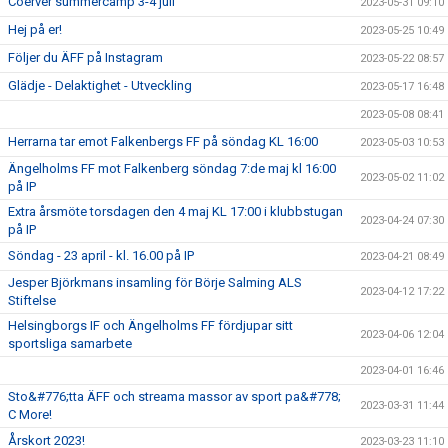
Coerver summercamp 3-4 juli
2023-05-31 09:10
Hej på er!
2023-05-25 10:49
Följer du ÄFF på Instagram
2023-05-22 08:57
Glädje - Delaktighet - Utveckling
2023-05-17 16:48
2023-05-08 08:41
Herrarna tar emot Falkenbergs FF på söndag KL 16:00
2023-05-03 10:53
Ängelholms FF mot Falkenberg söndag 7:de maj kl 16:00
2023-05-02 11:02
på IP
Extra årsmöte torsdagen den 4 maj KL 17:00 i klubbstugan
2023-04-24 07:30
på IP
Söndag - 23 april - kl. 16.00 på IP
2023-04-21 08:49
Jesper Björkmans insamling för Börje Salming ALS
2023-04-12 17:22
Stiftelse
Helsingborgs IF och Ängelholms FF fördjupar sitt
2023-04-06 12:04
sportsliga samarbete
2023-04-01 16:46
Sto&#776;tta ÄFF och streama massor av sport pa&#778;
2023-03-31 11:44
C More!
Årskort 2023!
2023-03-23 11:10