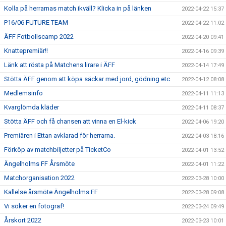
Kolla på herrarnas match ikväll? Klicka in på länken
2022-04-22 15:37
P16/06 FUTURE TEAM
2022-04-22 11:02
ÄFF Fotbollscamp 2022
2022-04-20 09:41
Knattepremiär!!
2022-04-16 09:39
Länk att rösta på Matchens lirare i ÄFF
2022-04-14 17:49
Stötta ÄFF genom att köpa säckar med jord, gödning etc
2022-04-12 08:08
Medlemsinfo
2022-04-11 11:13
Kvarglömda kläder
2022-04-11 08:37
Stötta ÄFF och få chansen att vinna en El-kick
2022-04-06 19:20
Premiären i Ettan avklarad för herrarna.
2022-04-03 18:16
Förköp av matchbiljetter på TicketCo
2022-04-01 13:52
Ängelholms FF Årsmöte
2022-04-01 11:22
Matchorganisation 2022
2022-03-28 10:00
Kallelse årsmöte Ängelholms FF
2022-03-28 09:08
Vi söker en fotograf!
2022-03-24 09:49
Årskort 2022
2022-03-23 10:01