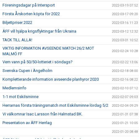
Föreningsdagar på Intersport
2022-03-19 07:52
Första Årskorten köpta för 2022
2022-03-17 09:20
Biljettpriser 2022
2022-03-16 11:23
ÄFF vill hjälpa krigsflyktingar från Ukraina
2022-03-12 12:32
TACK TILL ALLA!
2022-03-01 10:52
VIKTIG INFORMATION AVSEENDE MATCH 26/2 MOT
2022-02-24 10:28
MALMÖ FF
Vem vann på 50/50-lotteriet i söndags?
2022-02-22 13:06
Svenska Cupen i Ängelholm
2022-02-18 08:00
Kompletterande information avseende planhyror 2020
2022-02-16 08:22
Medlemsinfo
2022-02-10 07:12
1-1 mot Eskilsminne
2022-02-07 09:03
Herrarnas första träningsmatch mot Eskilsminne lördag 5/2
2022-02-04 09:29
Vi välkomnar Isac Larsson från Halmstad BK.
2022-01-31 07:38
Presentation av ÄFF Herrlag
2022-01-21 10:05
2022-01-20 08:48