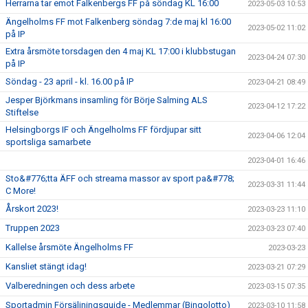
Herrarna tar emot Falkenbergs FF på söndag KL 16:00
2023-05-03 10:53
Ängelholms FF mot Falkenberg söndag 7:de maj kl 16:00
2023-05-02 11:02
på IP
Extra årsmöte torsdagen den 4 maj KL 17:00 i klubbstugan
2023-04-24 07:30
på IP
Söndag - 23 april - kl. 16.00 på IP
2023-04-21 08:49
Jesper Björkmans insamling för Börje Salming ALS
2023-04-12 17:22
Stiftelse
Helsingborgs IF och Ängelholms FF fördjupar sitt
2023-04-06 12:04
sportsliga samarbete
2023-04-01 16:46
Sto&#776;tta ÄFF och streama massor av sport pa&#778;
2023-03-31 11:44
C More!
Årskort 2023!
2023-03-23 11:10
Truppen 2023
2023-03-23 07:40
Kallelse årsmöte Ängelholms FF
2023-03-23
Kansliet stängt idag!
2023-03-21 07:29
Valberedningen och dess arbete
2023-03-15 07:35
Sportadmin Försäljningsguide - Medlemmar (Bingolotto)
2023-03-10 11:58