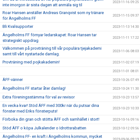
2023-11-16 09:25
inte imorgon är sista dagen att anmäla sig til
Roar Hansen anställer Andreas Granqvist som ny tränare
2023-11-15 09:37
för Ängelholms FF
Bli Kvalsupporter
2023-11-13 14:30
Ängelholms FF förnyar ledarskapet: Roar Hansen tar
2023-11-11 17:22
strategiskt uppdrag
Välkommen på provträning till vår populära tjejakademi
2023-11-06 08:03
samt till vårt nystartade damlag.
Provträning med pojkakademin!
2023-11-02 07:19
2023-11-01 08:01
ÄFF-vänner
2023-10-26 07:49
Ängelholms FF startar åter damlag!
2023-10-24 11:30
Extra föreningsstämma för val av revisor
2023-10-23 13:57
En vecka kvar! Stöd ÄFF med 300kr när du putsar dina
2023-10-23 10:33
fönster med Eriks fönsterputs!
Förboka din gran och stötta ÄFF och samhället i stort!
2023-10-16 09:16
Stöd ÄFF o köpa Julkalender o Idrottsrabatten
2023-10-12 09:56
Ängelholms FF- en kraft i Ängelholms kommun, mycket
2023-09-06 09:19