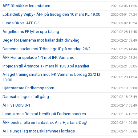
ÄFF förstärker ledarstaben
2020-03-06 11:26
Lokalderby Vejby - ÄFF på tisdag den 10 mars KL 19.00
2020-03-04 07:24
Lunds BK vs. ÄFF 0-1
2020-03-02 10:24
Ängelholms FF lyfter upp talang
2020-02-28 14:45
Seger för Damerna mot halländskt div 2-lag
2020-02-27 09:49
Damerna spelar mot Trönninge IF på onsdag 26/2
2020-02-25 14:44
ÄFF Herrar spelade 1-1 mot IFK Värnamo
2020-02-24 05:34
Inbjudan till Årsmöte 17 mars kl 18.30 på Kansliet
2020-02-21 08:05
A-laget träningsmatch mot IFK Värnamo Lördag 22/2 kl
2020-02-20 11:54
13:00
Hjärtstartare Fridhemsparken
2020-02-19 09:00
Damsatsningen i full gång
2020-02-18 08:49
ÄFF vs BoIS 0-1
2020-02-17 08:49
Landskrona Bois på besök på Fridhemsparken
2020-02-14 16:22
ÄFF önskar alla en fantastisk Alla-Hjärtans-Dag!
2020-02-14 09:58
ÄFFs unga lag mot Eskilsminne i lördags
2020-02-11 08:06