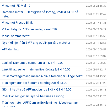
Vinst mot IFK Malmö
2020-08-24 15:32
Damerna möter Kullabygden på lördag, 22/8 kl 14.00 på
2020-08-21 12:42
nätet
Vinst mot Prespa Birlik
2020-08-17 11:31
Vilken helg för ÄFFs seniorlag samt P19!
2020-08-17 08:21
Vinst i sommarhetta!
2020-08-11 15:50
Nya riktlinjer från SvFF ang publik på våra matcher
2020-08-11 12:55
ÄFF damlag
2020-08-10 09:57
2020-08-10 09:32
Länk till Damernas seriepremiär 11/8 kl 19.00
2020-08-10 08:30
Länk till att se herrmatchen live lördag 8/8 kl 16.00
2020-08-07 12:17
Ett samarrangemang mellan 6 olika föreningar i Ängelholm!
2020-08-04 15:58
Träningsmatch för herrarna söndag 2/8 kl 13.00
2020-07-31 11:22
Glöm inte titta på ÄFF mot Lunds BK i kväll kl 19:00
2020-07-30 16:13
Roar Hansen ger sin syn på herrarnas säsong
2020-07-27 11:20
Träningsmatch ÄFF Dam vs Eskilsminne - Livestreamas
2020-07-24 15:12
25/7 13:00