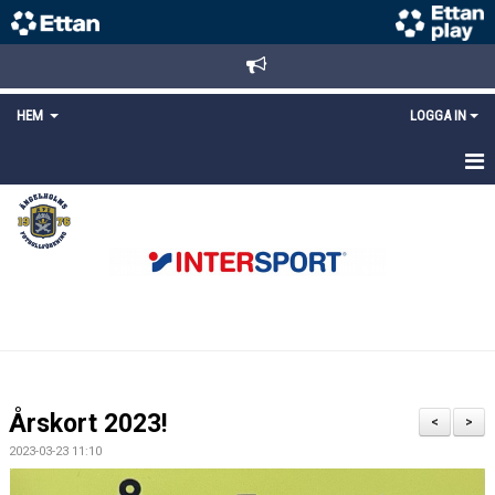
HEM
LOGGA IN
STARTSIDA
NYHETER
ANMÄLAN/REGISTRERING
POLICYS
FÖRKÖP BILJETTER
Årskort 2023!
<
>
LÄNKAR
2023-03-23 11:10