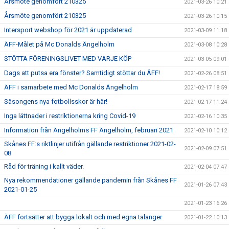
Årsmöte genomfört 210325
2021-03-26 10:21
Årsmöte genomfört 210325
2021-03-26 10:15
Intersport webshop för 2021 är uppdaterad
2021-03-09 11:18
ÄFF-Målet på Mc Donalds Ängelholm
2021-03-08 10:28
STÖTTA FÖRENINGSLIVET MED VARJE KÖP
2021-03-05 09:01
Dags att putsa era fönster? Samtidigt stöttar du ÄFF!
2021-02-26 08:51
ÄFF i samarbete med Mc Donalds Ängelholm
2021-02-17 18:59
Säsongens nya fotbollsskor är här!
2021-02-17 11:24
Inga lättnader i restriktionerna kring Covid-19
2021-02-16 10:35
Information från Ängelholms FF Ängelholm, februari 2021
2021-02-10 10:12
Skånes FF:s riktlinjer utifrån gällande restriktioner 2021-02-
2021-02-09 07:51
08
Råd för träning i kallt väder.
2021-02-04 07:47
Nya rekommendationer gällande pandemin från Skånes FF
2021-01-26 07:43
2021-01-25
2021-01-23 16:26
ÄFF fortsätter att bygga lokalt och med egna talanger
2021-01-22 10:13