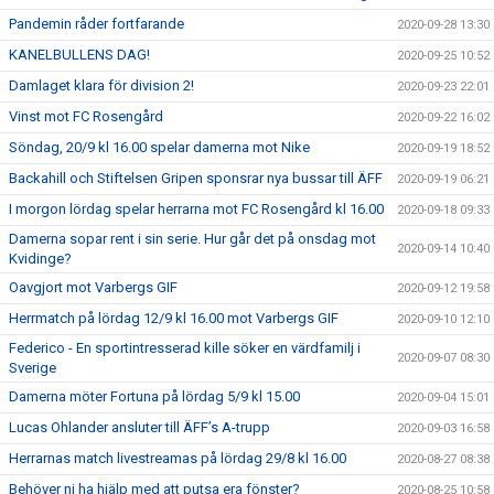
Pandemin råder fortfarande
2020-09-28 13:30
KANELBULLENS DAG!
2020-09-25 10:52
Damlaget klara för division 2!
2020-09-23 22:01
Vinst mot FC Rosengård
2020-09-22 16:02
Söndag, 20/9 kl 16.00 spelar damerna mot Nike
2020-09-19 18:52
Backahill och Stiftelsen Gripen sponsrar nya bussar till ÄFF
2020-09-19 06:21
I morgon lördag spelar herrarna mot FC Rosengård kl 16.00
2020-09-18 09:33
Damerna sopar rent i sin serie. Hur går det på onsdag mot
2020-09-14 10:40
Kvidinge?
Oavgjort mot Varbergs GIF
2020-09-12 19:58
Herrmatch på lördag 12/9 kl 16.00 mot Varbergs GIF
2020-09-10 12:10
Federico - En sportintresserad kille söker en värdfamilj i
2020-09-07 08:30
Sverige
Damerna möter Fortuna på lördag 5/9 kl 15.00
2020-09-04 15:01
Lucas Ohlander ansluter till ÄFF’s A-trupp
2020-09-03 16:58
Herrarnas match livestreamas på lördag 29/8 kl 16.00
2020-08-27 08:38
Behöver ni ha hjälp med att putsa era fönster?
2020-08-25 10:58