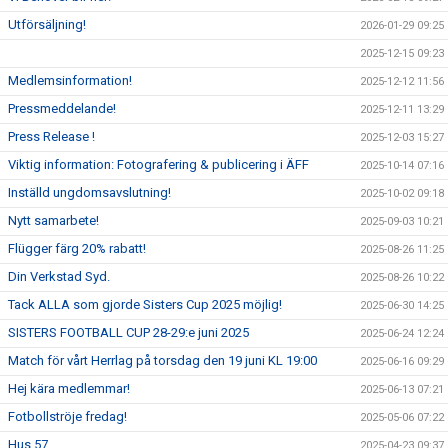
Utförsäljning!
2026-01-29 09:25
2025-12-15 09:23
Medlemsinformation!
2025-12-12 11:56
Pressmeddelande!
2025-12-11 13:29
Press Release !
2025-12-03 15:27
Viktig information: Fotografering & publicering i ÄFF
2025-10-14 07:16
Inställd ungdomsavslutning!
2025-10-02 09:18
Nytt samarbete!
2025-09-03 10:21
Flügger färg 20% rabatt!
2025-08-26 11:25
Din Verkstad Syd.
2025-08-26 10:22
Tack ALLA som gjorde Sisters Cup 2025 möjlig!
2025-06-30 14:25
SISTERS FOOTBALL CUP 28-29:e juni 2025
2025-06-24 12:24
Match för vårt Herrlag på torsdag den 19 juni KL 19:00
2025-06-16 09:29
Hej kära medlemmar!
2025-06-13 07:21
Fotbollströje fredag!
2025-05-06 07:22
Hus 57
2025-04-23 09:37