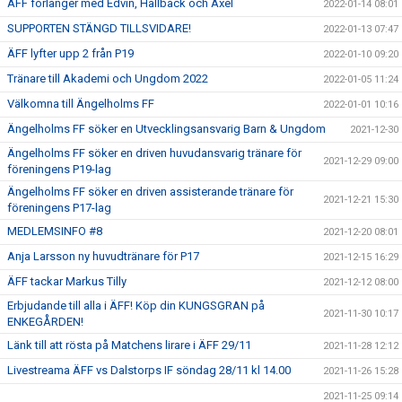
ÄFF förlänger med Edvin, Hallbäck och Axel
2022-01-14 08:01
SUPPORTEN STÄNGD TILLSVIDARE!
2022-01-13 07:47
ÄFF lyfter upp 2 från P19
2022-01-10 09:20
Tränare till Akademi och Ungdom 2022
2022-01-05 11:24
Välkomna till Ängelholms FF
2022-01-01 10:16
Ängelholms FF söker en Utvecklingsansvarig Barn & Ungdom
2021-12-30
Ängelholms FF söker en driven huvudansvarig tränare för
2021-12-29 09:00
föreningens P19-lag
Ängelholms FF söker en driven assisterande tränare för
2021-12-21 15:30
föreningens P17-lag
MEDLEMSINFO #8
2021-12-20 08:01
Anja Larsson ny huvudtränare för P17
2021-12-15 16:29
ÄFF tackar Markus Tilly
2021-12-12 08:00
Erbjudande till alla i ÄFF! Köp din KUNGSGRAN på
2021-11-30 10:17
ENKEGÅRDEN!
Länk till att rösta på Matchens lirare i ÄFF 29/11
2021-11-28 12:12
Livestreama ÄFF vs Dalstorps IF söndag 28/11 kl 14.00
2021-11-26 15:28
2021-11-25 09:14