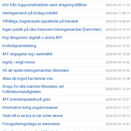
Info från Supporterklubben samt dragning Måltian
2020-04-20 11:54
Herrlagsmatch på lördag inställd
2020-04-17 08:19
Tillfälliga, begränsade öppettider på Kansliet
2020-04-15 08:49
Ingen publik på våra Seniorers träningsmatcher (Dam/Herr)
2020-04-14 10:19
Köp Bingolotto digitalt o stötta ÄFF
2020-04-09 12:59
Korttidspermittering
2020-04-07 15:32
ÄFF engagerar sig i samhället
2020-04-05 19:00
Ingrid, i evigt minne
2020-04-04 10:40
OK att spela träningsmatcher, tillsvidare
2020-04-03 15:05
Allas vår Ingrid har lämnat oss.
2020-04-02 15:38
Stopp för alla matcher tillsvidare, enl
2020-04-01 15:29
Folkhälsomyndigheten
ÄFF premiärspelade på gräs
2020-03-30 13:51
Information kring ungdomsserier
2020-03-27 15:27
Visst vill ni se bra ut när solen skiner
2020-03-27 09:13
Fotograferingsdags av seniorerna
2020-03-26 19:47