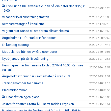
ÄFF vs Lunds BK i Svenska cupen på din dator den 30/7, kl
2020-07-23 10:28
19:00
Vi sänder kvällens träningsmatch
2020-07-21 18:35
Semesterstängt på kanslierna
2020-07-17 07:13
Vi gratulerar Assad till sitt första allsvenska mål!
2020-07-16 18:56
Ängelholms FF förstärker inför hösten
2020-07-08 20:50
En konstig säsong
2020-07-04 14:48
Meddelande från en av våra sponsorer
2020-06-30 13:04
Nybörjarstrul på vår livesändning
2020-06-27 17:54
Hemmapremiär för herrarna lördag 27/6 kl 16.00. Kan ses
2020-06-26 17:54
via länk
Ängelholmsföreningar i samarbete på stan v. 33
2020-06-25 11:39
Träningsmatcher för herrarna
2020-06-18 12:18
Glad midsommar!
2020-06-18 08:56
ÄFF har fått en egen glass.
2020-06-16 13:30
Jakten fortsätter! Stötta ÄFF samt rädda Lergöken!
2020-06-15 13:51
Pandemin lever tyvärr fortfarande! Glöm inte följa FHMs