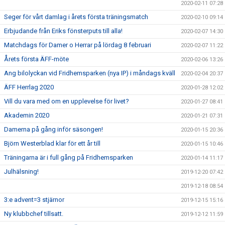
2020-02-11 07:28
Seger för vårt damlag i årets första träningsmatch
2020-02-10 09:14
Erbjudande från Eriks fönsterputs till alla!
2020-02-07 14:30
Matchdags för Damer o Herrar på lördag 8 februari
2020-02-07 11:22
Årets första ÄFF-möte
2020-02-06 13:26
Ang bilolyckan vid Fridhemsparken (nya IP) i måndags kväll
2020-02-04 20:37
ÄFF Herrlag 2020
2020-01-28 12:02
Vill du vara med om en upplevelse för livet?
2020-01-27 08:41
Akademin 2020
2020-01-21 07:31
Damerna på gång inför säsongen!
2020-01-15 20:36
Björn Westerblad klar för ett år till
2020-01-15 10:46
Träningarna är i full gång på Fridhemsparken
2020-01-14 11:17
Julhälsning!
2019-12-20 07:42
2019-12-18 08:54
3:e advent=3 stjärnor
2019-12-15 15:16
Ny klubbchef tillsatt.
2019-12-12 11:59