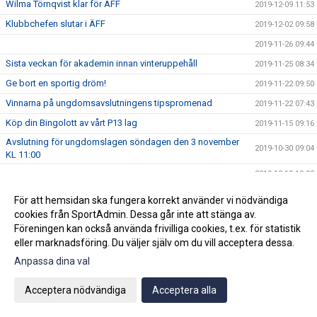
Wilma Törnqvist klar för ÄFF
2019-12-09 11:53
Klubbchefen slutar i ÄFF
2019-12-02 09:58
2019-11-26 09:44
Sista veckan för akademin innan vinteruppehåll
2019-11-25 08:34
Ge bort en sportig dröm!
2019-11-22 09:50
Vinnarna på ungdomsavslutningens tipspromenad
2019-11-22 07:43
Köp din Bingolott av vårt P13 lag
2019-11-15 09:16
Avslutning för ungdomslagen söndagen den 3 november
2019-10-30 09:04
KL 11:00
2019-10-19 10:02
Vi välkomnar Mikael " Ragge" Ragvald till ÄFF
2019-08-28 11:46
För att hemsidan ska fungera korrekt använder vi nödvändiga
F17 FÖR- EM Spanien - Sverige
2019-08-18 08:20
cookies från SportAdmin. Dessa går inte att stänga av.
Föreningen kan också använda frivilliga cookies, t.ex. för statistik
Sommarproffsläger 2019
2019-08-14 11:14
eller marknadsföring. Du väljer själv om du vill acceptera dessa.
Vinnare i 50/50 lotteriet 11/8
2019-08-14 10:21
Anpassa dina val
ÄFF söker matchsekreterare
2019-08-14 10:18
Acceptera nödvändiga
Acceptera alla
Angående gårdagens match i P19-Allsvenskan
2019-08-11 11:42
Kalle är på semester
2019-08-10 09:14