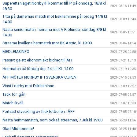
Superettanlaget Norrby IF kommer till IP på onsdag, 18/8 kl
2021-08-16 11:49
18:30
Titta på damernas match mot Eskilsminne på lördag 14/8 kl
2021-08-09 15:43
14.00
Nästa seniormatch: herrarna mot V Frölunda, söndag 8/8 kl
2021-08-05 16:51
14.00
Streama kvällens herrmatch mot BK Astrio, kl 19:00
2021-08-04 14:54
MEDLEMSINFO
2021-07-28 09:58
Passivt ge ett ekonomiskt bidrag till ÄFF
2021-07-21 15:13
Herrmatch på lördag den 24 juli KL 14:00
2021-07-19 10:35
ÄFF MÖTER NORRBY IF I SVENSKA CUPEN
2021-07-15 09:53
Vinst i derby mot Eskilsminne
2021-07-09 12:27
Tack för igår!
2021-07-08 09:57
Match ikväll
2021-07-07 10:33
Fortsatt utveckling av flickfotbollen i ÄFF
2021-07-05 07:18
Nästa hemmamatch, som också streamas, 7 Juli kl 19:00
2021-06-29 11:36
Glad Midsommar!
2021-06-25 11:48