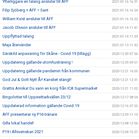
Ytterliggare en talang ansluter till ÄFF
2021-01-16 16:31
Filip Sjöberg + ÄFF = Sant
2021-01-16 16:24
William Kvist ansluter till ÄFF
2021-01-16 16:22
Jacob Olsson ansluter till ÄFF
2021-01-14 11:41
Uppflyttad talang
2021-01-14 11:33
Maja återvänder.
2021-01-13 11:42
Särskild anpassning för Skåne - Covid 19 (tillägg)
2020-12-30 07:56
Uppdatering gällande utomhusträning !
2020-12-29 09:51
Uppdatering gällande pandemin från kommunen
2020-12-21 16:05
God Jul & Gott Nytt År! Kansliet stängt!
2020-12-21 12:31
Grattis Annika! Du vann en korg från ICA Supermarket.
2020-12-21 11:02
Bingolotter till Uppesittarkvällen 23/12
2020-12-17 08:54
Uppdaterad information gällande Covid-19
2020-12-16 07:55
ÄFF presenterar ny P16-tränare
2020-12-09 11:10
Gilla lokal handel!
2020-12-08 12:56
P19 i Allsvenskan 2021
2020-12-04 15:27