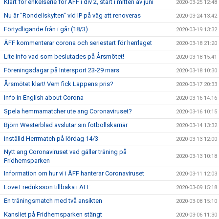
Klart för enkelserie för ÄFF i div 2, start i mitten av juni
2020-03-25 12:48
Nu är "Rondellskylten" vid IP på väg att renoveras
2020-03-24 13:42
Förtydligande från i går (18/3)
2020-03-19 13:32
ÄFF kommenterar corona och seriestart för herrlaget
2020-03-18 21:20
Lite info vad som beslutades på Årsmötet!
2020-03-18 15:41
Föreningsdagar på Intersport 23-29 mars
2020-03-18 10:30
Årsmötet klart! Vem fick Lappens pris?
2020-03-17 20:33
Info in English about Corona
2020-03-16 14:16
Spela hemmamatcher ute ang Coronaviruset?
2020-03-16 10:15
Björn Westerblad avslutar sin fotbollskarriär
2020-03-14 13:32
Inställd Herrmatch på lördag 14/3
2020-03-13 12:00
Nytt ang Coronaviruset vad gäller träning på
2020-03-13 10:18
Fridhemsparken
Information om hur vi i ÄFF hanterar Coronaviruset
2020-03-11 12:03
Love Fredriksson tillbaka i ÄFF
2020-03-09 15:18
En träningsmatch med två ansikten
2020-03-08 15:10
Kansliet på Fridhemsparken stängt
2020-03-06 11:30