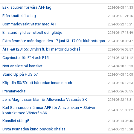
Eskilscupen för våra ÄFF lag
2024-08-05 14:33
Från knatte till a-lag
2024-08-01 21:16
Sommarlovsaktiviteter med ÄFF
2024-06-22 16:21
En stund fylld av fotboll och glädje
2024-06-17 15:49
Extra årsmöte måndagen den 17 juni KL 17:00 i klubbstugan
2024-05-28 08:47
ÄFF &#128155; Drivkraft, bli mentor du också
2024-05-16 08:57
Cupvinster för F14 och F15
2024-05-13 11:12
Nytt ansikte på kansliet
2024-04-18 18:13
Stand Up på HUS 57
2024-04-05 10:05
Köp din 50/50 lott här redan innan match
2024-03-26 17:23
Premiärvecka!
2024-03-26 08:35
Jens Magnusson klar för Allsvenska Västerås SK
2024-03-22 15:31
Karl Gunnarsson lämnar ÄFF för Allsvenskan – Skriver
2024-03-21 08:02
kontrakt med Västerås SK
Kansliet stängt!
2024-03-14 08:46
Bryta tystnaden kring psykisk ohälsa
2024-03-12 10:28