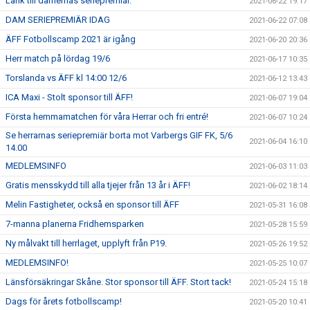
Länk till damernas seriepremiär.
2021-06-22 19:17
DAM SERIEPREMIÄR IDAG
2021-06-22 07:08
ÄFF Fotbollscamp 2021 är igång
2021-06-20 20:36
Herr match på lördag 19/6
2021-06-17 10:35
Torslanda vs ÄFF kl 14:00 12/6
2021-06-12 13:43
ICA Maxi - Stolt sponsor till ÄFF!
2021-06-07 19:04
Första hemmamatchen för våra Herrar och fri entré!
2021-06-07 10:24
Se herrarnas seriepremiär borta mot Varbergs GIF FK, 5/6
2021-06-04 16:10
14.00
MEDLEMSINFO
2021-06-03 11:03
Gratis mensskydd till alla tjejer från 13 år i ÄFF!
2021-06-02 18:14
Melin Fastigheter, också en sponsor till ÄFF
2021-05-31 16:08
7-manna planerna Fridhemsparken
2021-05-28 15:59
Ny målvakt till herrlaget, upplyft från P19.
2021-05-26 19:52
MEDLEMSINFO!
2021-05-25 10:07
Länsförsäkringar Skåne. Stor sponsor till ÄFF. Stort tack!
2021-05-24 15:18
Dags för årets fotbollscamp!
2021-05-20 10:41