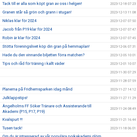
Tack till er alla som köpt gran av oss i helgen!
2023-12-18 07:23
Granen står så grön och grann i stugan!
2023-12-13 11:08
Niklas klar för 2024
2023-12-07 07:50
Jacob från P19 klar för 2024
2023-12-07 07:47
Robin är klar för 2024
2023-12-07 07:45
Stötta föreningslivet köp din gran på hemmaplan!
2023-12-06 07:31
Hade du den vinnande biljetten förra matchen?
2023-12-05 10:01
Tips och råd för träning i kallt väder
2023-12-01 10:07
2023-11-30 07:29
2023-11-28 07:59
Planerna på Fridhemsparken idag månd
2023-11-27 14:12
Julklappstips!
2023-11-27 11:29
Ängelholms FF Söker Tränare och Assisterande till
2023-11-24 08:49
Akademi (P15, P17, P19)
Kvalspurt !!!
2023-11-21 16:44
Tusen tack!
2023-11-18 06:01
Om du är intresserad av vår populära pojkakademi glöm