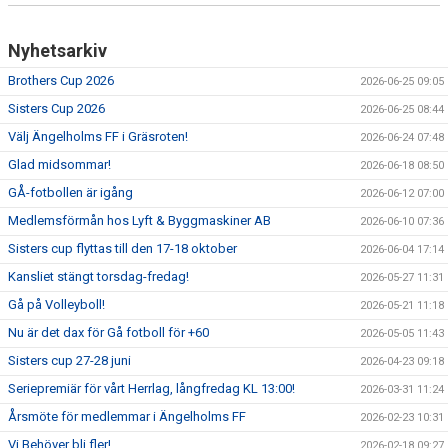
Nyhetsarkiv
Brothers Cup 2026
2026-06-25 09:05
Sisters Cup 2026
2026-06-25 08:44
Välj Ängelholms FF i Gräsroten!
2026-06-24 07:48
Glad midsommar!
2026-06-18 08:50
GÅ-fotbollen är igång
2026-06-12 07:00
Medlemsförmån hos Lyft & Byggmaskiner AB
2026-06-10 07:36
Sisters cup flyttas till den 17-18 oktober
2026-06-04 17:14
Kansliet stängt torsdag-fredag!
2026-05-27 11:31
Gå på Volleyboll!
2026-05-21 11:18
Nu är det dax för Gå fotboll för +60
2026-05-05 11:43
Sisters cup 27-28 juni
2026-04-23 09:18
Seriepremiär för vårt Herrlag, långfredag KL 13:00!
2026-03-31 11:24
Årsmöte för medlemmar i Ängelholms FF
2026-02-23 10:31
Vi Behöver bli fler!
2026-02-18 09:27