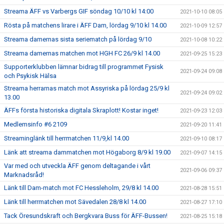
Streama ÄFF vs Varbergs GIF söndag 10/10 kl 14:00
2021-10-10 08:05
Rösta på matchens lirare i ÄFF Dam, lördag 9/10 kl 14.00
2021-10-09 12:57
Streama damernas sista seriematch på lördag 9/10
2021-10-08 10:22
Streama damernas matchen mot HGH FC 26/9 kl 14.00
2021-09-25 15:23
Supporterklubben lämnar bidrag till programmet Fysisk
2021-09-24 09:08
och Psykisk Hälsa
Streama herrarnas match mot Assyriska på lördag 25/9 kl
2021-09-24 09:02
13.00
ÄFFs första historiska digitala Skraplott! Kostar inget!
2021-09-23 12:03
Medlemsinfo #6 2109
2021-09-20 11:41
Streaminglänk till herrmatchen 11/9,kl 14.00
2021-09-10 08:17
Länk att streama dammatchen mot Högaborg 8/9 kl 19.00
2021-09-07 14:15
Var med och utveckla ÄFF genom deltagande i vårt
2021-09-06 09:37
Marknadsråd!
Länk till Dam-match mot FC Hessleholm, 29/8 kl 14.00
2021-08-28 15:51
Länk till herrmatchen mot Sävedalen 28/8 kl 14.00
2021-08-27 17:10
Tack Öresundskraft och Bergkvara Buss för ÄFF-Bussen!
2021-08-25 15:18