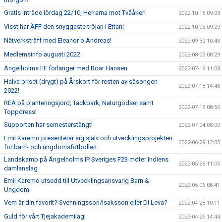
Gratis inträde lördag 22/10, Herrarna mot Tvååker!
2022-10-15 09:03
Visst har ÄFF den snyggaste tröjan i Ettan!
2022-10-05 09:29
Nätverksträff med Eleanor o Andreas!
2022-09-30 10:43
Medlemsinfo augusti 2022
2022-08-05 08:29
Ängelholms FF förlänger med Roar Hansen
2022-07-19 11:08
Halva priset (drygt) på Årskort för resten av säsongen
2022-07-18 14:46
2022!
REA på planteringsjord, Täckbark, Naturgödsel samt
2022-07-18 08:56
Toppdress!
Supporten har semesterstängt!
2022-07-04 08:00
Emil Karemo presenterar sig själv och utvecklingsprojekten
2022-06-29 12:05
för barn- och ungdomsfotbollen.
Landskamp på Ängelholms IP Sveriges F23 möter Indiens
2022-05-26 11:05
damlanslag
Emil Karemo utsedd till Utvecklingsansvarig Barn &
2022-05-06 08:41
Ungdom
Vem är din favorit? Svenningsson/Isaksson eller Di Leva?
2022-04-28 10:11
Guld för vårt Tjejakademilag!
2022-04-25 14:44