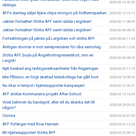
2020-06-14 20:33
riktlinjer.
ÄFFs damlag säljer Bjäre chips imorgon på fridhemsparken
2020-06-12 14:15
Jakten fortsätter! Stötta ÄFF samt rädda Lergöken!
2020-06-11 08:09
Jakten fortsätter! Stötta ÄFF samt rädda Lergöken!
2020-06-08 08:29
Fortsättningen på jakten på Lergöken och stötta ÄFF
2020-06-06 11:55
Äntligen stormar vi mot seriepremiärer för våra seniorlag
2020-06-05 13:36
Stötta ÄFF, buda på Ängelholmspresentkort, vinn en
2020-06-04 08:45
Lergök!
Nytt besked ang tävlingsverksamheter från Regeringen
2020-05-29 11:19
Mie Pålsson, en högt skattad ledarkollega har gått bort.
2020-05-18 08:55
Nu ökar vi tempot i hjärtesupporter-kampanjen!
2020-05-15 20:21
ÄFF stöttar Kommunens projekt After School
2020-05-13 16:09
Visst behöver du handsprit, eller vill du skänka det till
2020-04-29 09:25
någon?
Corona
2020-04-25 07:04
ÄFF förlänger med Roar Hansen
2020-04-22 12:23
Bli Hjärtesupporter! Stötta ÄFF
2020-04-22 08:15