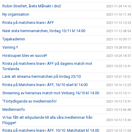
Robin Streifert, årets Målvakt i div2
2021-11-24 14:16
Ny organisation
2021-11-16 11:34
Rösta på matchens lirare i ÄFF
2021-11-13 13:23
Näst sista hemmamatchen, lördag 13/11 kl 14:00
2021-11-12 08:54
Tjejakademin
2021-11-10 09:17
Varning !!
2021-10-28 09:55
Höstcupen blev en succé!!
2021-10-24 18:37
Rösta på matchens lirare i ÄFF på dagens match mot
2021-10-23 12:41
Torslanda.
Länk att streama herrmatchen på lördag 23/10
2021-10-21 10:51
Rösta på Matchens lirare i ÄFF, 16/10 start kl 14.00
2021-10-16 12:23
Streaming av herrarnas match mot Vinberg 16/10 kl 14.00
2021-10-15 10:11
”Förtydligande av medlemsinfo!
2021-10-13 13:31
Medlemsinfo
2021-10-13 06:48
Vi har fått ett erbjudande till alla våra medlemmar från
2021-10-12 13:34
Flügger!
Rösta på matchens lirare i ÄFF, 10/10. Matchstart kl 14.00
2021-10-10 11:04