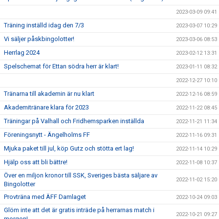
2023-03-09 09:41
Träning inställd idag den 7/3
2023-03-07 10:29
Vi säljer påskbingolotter!
2023-03-06 08:53
Herrlag 2024
2023-02-12 13:31
Spelschemat för Ettan södra herr är klart!
2023-01-11 08:32
2022-12-27 10:10
Tränarna till akademin är nu klart
2022-12-16 08:59
Akademitränare klara för 2023
2022-11-22 08:45
Träningar på Valhall och Fridhemsparken inställda
2022-11-21 11:34
Föreningsnytt - Ängelholms FF
2022-11-16 09:31
Mjuka paket till jul, köp Gutz och stötta ert lag!
2022-11-14 10:29
Hjälp oss att bli bättre!
2022-11-08 10:37
Över en miljon kronor till SSK, Sveriges bästa säljare av
2022-11-02 15:20
Bingolotter
Provträna med ÄFF Damlaget
2022-10-24 09:03
Glöm inte att det är gratis inträde på herrarnas match i
2022-10-21 09:27
morgon!