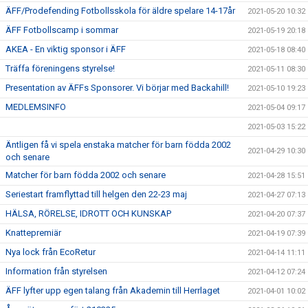
ÄFF/Prodefending Fotbollsskola för äldre spelare 14-17år
2021-05-20 10:32
ÄFF Fotbollscamp i sommar
2021-05-19 20:18
AKEA - En viktig sponsor i ÄFF
2021-05-18 08:40
Träffa föreningens styrelse!
2021-05-11 08:30
Presentation av ÄFFs Sponsorer. Vi börjar med Backahill!
2021-05-10 19:23
MEDLEMSINFO
2021-05-04 09:17
2021-05-03 15:22
Äntligen få vi spela enstaka matcher för barn födda 2002
2021-04-29 10:30
och senare
Matcher för barn födda 2002 och senare
2021-04-28 15:51
Seriestart framflyttad till helgen den 22-23 maj
2021-04-27 07:13
HÄLSA, RÖRELSE, IDROTT OCH KUNSKAP
2021-04-20 07:37
Knattepremiär
2021-04-19 07:39
Nya lock från EcoRetur
2021-04-14 11:11
Information från styrelsen
2021-04-12 07:24
ÄFF lyfter upp egen talang från Akademin till Herrlaget
2021-04-01 10:02