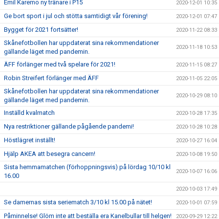
Emil Karemo ny tränare i P15
2020-12-01 10:35
Ge bort sport i jul och stötta samtidigt vår förening!
2020-12-01 07:47
Bygget för 2021 fortsätter!
2020-11-22 08:33
Skånefotbollen har uppdaterat sina rekommendationer
2020-11-18 10:53
gällande läget med pandemin.
ÄFF förlänger med två spelare för 2021!
2020-11-15 08:27
Robin Streifert förlänger med ÄFF
2020-11-05 22:05
Skånefotbollen har uppdaterat sina rekommendationer
2020-10-29 08:10
gällande läget med pandemin.
Inställd kvalmatch
2020-10-28 17:35
Nya restriktioner gällande pågående pandemi!
2020-10-28 10:28
Höstlägret inställt!
2020-10-27 16:04
Hjälp AKEA att besegra cancern!
2020-10-08 19:50
Sista hemmamatchen (förhoppningsvis) på lördag 10/10 kl
2020-10-07 16:06
16.00
2020-10-03 17:49
Se damernas sista seriematch 3/10 kl 15.00 på nätet!
2020-10-01 07:59
Påminnelse! Glöm inte att beställa era Kanelbullar till helgen!
2020-09-29 12:22